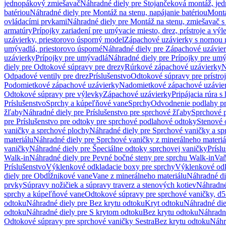
jednopákový zmiešavač
Náhradné diely pre Stojančeková montáž, je
batériou
Náhradné diely pre Montáž na stenu, napájanie batériou
Montá
ovládacími prvkami
Náhradné diely pre Montáž na stenu, zmiešavač 
armatúry
Prípojky zariadení pre umývacie miesto, drez, prístroje a výl
uzávierky, priestorovo úsporný model
Zápachové uzávierky s nornou 
umývadlá, priestorovo úsporné
Náhradné diely pre Zápachové uzávier
uzávierky
Prípojky pre umývadlá
Náhradné diely pre Prípojky pre um
diely pre Odtokové súpravy pre drezy
Rúrkové zápachové uzávierky
N
Odpadové ventily pre drez
Príslušenstvo
Odtokové súpravy pre prístro
Podomietkové zápachové uzávierky
Nadomietkové zápachové uzávie
Odtokové súpravy pre výlevky
Zápachové uzávierky
Pripájacia rúra s
Príslušenstvo
Sprchy a kúpeľňové vane
Sprchy
Odvodnenie podlahy pr
žľaby
Náhradné diely pre Príslušenstvo pre sprchové žľaby
Sprchové 
pre Príslušenstvo pre odtoky pre sprchové podlahové odtoky
Stenové 
vaničky a sprchové plochy
Náhradné diely pre Sprchové vaničky a sp
materiálu
Náhradné diely pre Sprchové vaničky z minerálneho materiá
vaničky
Náhradné diely pre Špeciálne odtoky sprchovej vaničky
Prísl
Walk-in
Náhradné diely pre Pevné bočné steny pre sprchu Walk-in
Vaň
Príslušenstvo
Výklenkové odkladacie boxy pre sprchy
Výklenkové odk
diely pre Obdĺžnikové vane
Vane z minerálneho materiálu
Náhradné di
prvky
Súpravy nožičiek a súpravy traverz a stenových kotiev
Náhradné 
sprchy a kúpeľňové vane
Odtokové súpravy pre sprchové vaničky, d
odtoku
Náhradné diely pre Bez krytu odtoku
Kryt odtoku
Náhradné die
odtoku
Náhradné diely pre S krytom odtoku
Bez krytu odtoku
Náhradné
Odtokové súpravy pre sprchové vaničky Sestra
Bez krytu odtoku
Náhr