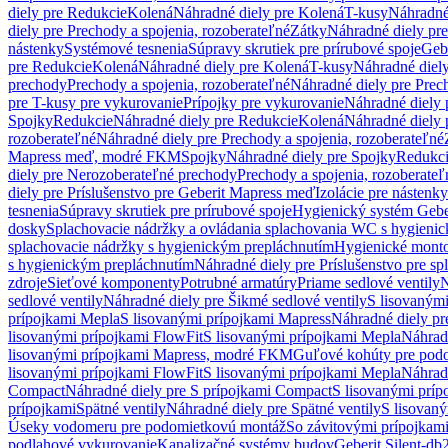
diely pre Redukcie
Kolená
Náhradné diely pre Kolená
T-kusy
Náhradné
diely pre Prechody a spojenia, rozoberateľné
Zátky
Náhradné diely pr
nástenky
Systémové tesnenia
Súpravy skrutiek pre prírubové spoje
Geb
pre Redukcie
Kolená
Náhradné diely pre Kolená
T-kusy
Náhradné diely
prechody
Prechody a spojenia, rozoberateľné
Náhradné diely pre Prech
pre T-kusy pre vykurovanie
Prípojky pre vykurovanie
Náhradné diely 
Spojky
Redukcie
Náhradné diely pre Redukcie
Kolená
Náhradné diely 
rozoberateľné
Náhradné diely pre Prechody a spojenia, rozoberateľné
Mapress meď, modré FKM
Spojky
Náhradné diely pre Spojky
Redukc
diely pre Nerozoberateľné prechody
Prechody a spojenia, rozoberateľ
diely pre Príslušenstvo pre Geberit Mapress meď
Izolácie pre nástenky
tesnenia
Súpravy skrutiek pre prírubové spoje
Hygienický systém Gebe
dosky
Splachovacie nádržky a ovládania splachovania WC s hygieni
splachovacie nádržky s hygienickým prepláchnutím
Hygienické mont
s hygienickým prepláchnutím
Náhradné diely pre Príslušenstvo pre s
zdroje
Sieťové komponenty
Potrubné armatúry
Priame sedlové ventily
N
sedlové ventily
Náhradné diely pre Šikmé sedlové ventily
S lisovanými
prípojkami Mepla
S lisovanými prípojkami Mapress
Náhradné diely pr
lisovanými prípojkami FlowFit
S lisovanými prípojkami Mepla
Náhrad
lisovanými prípojkami Mapress, modré FKM
Guľové kohúty pre pod
lisovanými prípojkami FlowFit
S lisovanými prípojkami Mepla
Náhrad
Compact
Náhradné diely pre S prípojkami Compact
S lisovanými príp
prípojkami
Spätné ventily
Náhradné diely pre Spätné ventily
S lisovan
Úseky vodomeru pre podomietkovú montáž
So závitovými prípojkam
podlahové vykurovanie
Kanalizačné systémy budov
Geberit Silent-db