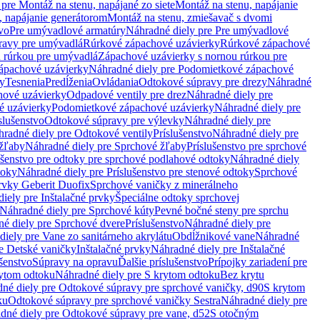
pre Montáž na stenu, napájané zo siete
Montáž na stenu, napájanie
, napájanie generátorom
Montáž na stenu, zmiešavač s dvomi
vo
Pre umývadlové armatúry
Náhradné diely pre Pre umývadlové
ravy pre umývadlá
Rúrkové zápachové uzávierky
Rúrkové zápachové
u rúrkou pre umývadlá
Zápachové uzávierky s nornou rúrkou pre
ápachové uzávierky
Náhradné diely pre Podomietkové zápachové
ky
Tesnenia
Predĺženia
Ovládania
Odtokové súpravy pre drezy
Náhradné
ové uzávierky
Odpadové ventily pre drez
Náhradné diely pre
é uzávierky
Podomietkové zápachové uzávierky
Náhradné diely pre
slušenstvo
Odtokové súpravy pre výlevky
Náhradné diely pre
radné diely pre Odtokové ventily
Príslušenstvo
Náhradné diely pre
žľaby
Náhradné diely pre Sprchové žľaby
Príslušenstvo pre sprchové
ušenstvo pre odtoky pre sprchové podlahové odtoky
Náhradné diely
toky
Náhradné diely pre Príslušenstvo pre stenové odtoky
Sprchové
prvky Geberit Duofix
Sprchové vaničky z minerálneho
iely pre Inštalačné prvky
Špeciálne odtoky sprchovej
Náhradné diely pre Sprchové kúty
Pevné bočné steny pre sprchu
é diely pre Sprchové dvere
Príslušenstvo
Náhradné diely pre
iely pre Vane zo sanitárneho akrylátu
Obdĺžnikové vane
Náhradné
e Detské vaničky
Inštalačné prvky
Náhradné diely pre Inštalačné
ušenstvo
Súpravy na opravu
Ďalšie príslušenstvo
Prípojky zariadení pre
ytom odtoku
Náhradné diely pre S krytom odtoku
Bez krytu
né diely pre Odtokové súpravy pre sprchové vaničky, d90
S krytom
ku
Odtokové súpravy pre sprchové vaničky Sestra
Náhradné diely pre
dné diely pre Odtokové súpravy pre vane, d52
S otočným