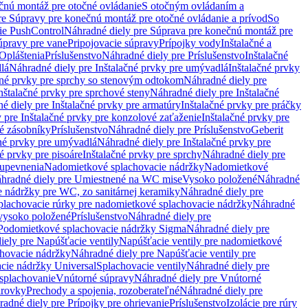
čnú montáž pre otočné ovládanie
S otočným ovládaním a
re Súpravy pre konečnú montáž pre otočné ovládanie a prívod
So
ie PushControl
Náhradné diely pre Súprava pre konečnú montáž pre
úpravy pre vane
Pripojovacie súpravy
Prípojky vody
Inštalačné a
Opláštenia
Príslušenstvo
Náhradné diely pre Príslušenstvo
Inštalačné
lá
Náhradné diely pre Inštalačné prvky pre umývadlá
Inštalačné prvky
čné prvky pre sprchy so stenovým odtokom
Náhradné diely pre
nštalačné prvky pre sprchové steny
Náhradné diely pre Inštalačné
é diely pre Inštalačné prvky pre armatúry
Inštalačné prvky pre práčky
 pre Inštalačné prvky pre konzolové zaťaženie
Inštalačné prvky pre
né zásobníky
Príslušenstvo
Náhradné diely pre Príslušenstvo
Geberit
čné prvky pre umývadlá
Náhradné diely pre Inštalačné prvky pre
é prvky pre pisoáre
Inštalačné prvky pre sprchy
Náhradné diely pre
 upevnenia
Nadomietkové splachovacie nádržky
Nadomietkové
hradné diely pre Umiestnené na WC mise
Vysoko položené
Náhradné
 nádržky pre WC, zo sanitárnej keramiky
Náhradné diely pre
plachovacie rúrky pre nadomietkové splachovacie nádržky
Náhradné
 vysoko položené
Príslušenstvo
Náhradné diely pre
Podomietkové splachovacie nádržky Sigma
Náhradné diely pre
iely pre Napúšťacie ventily
Napúšťacie ventily pre nadomietkové
chovacie nádržky
Náhradné diely pre Napúšťacie ventily pre
acie nádržky Universal
Splachovacie ventily
Náhradné diely pre
 splachovanie
Vnútorné súpravy
Náhradné diely pre Vnútorné
arovky
Prechody a spojenia, rozoberateľné
Náhradné diely pre
adné diely pre Prípojky pre ohrievanie
Príslušenstvo
Izolácie pre rúry