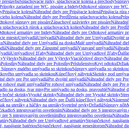
e prestavbu
Splachovacie rúrky, splachovacie kolená a prechody
Súpravy
Prípojky zariadení pre WC, pisoáre a bidety
Odtokové súpravy pre WC 
ky
Pripájacie kolená
Náhradné diely pre Pripájacie kolená
Pripájacia rúra
acieho kolena
Náhradné diely pre Predĺženia splachovacieho kolena
Príp
dtokové súpravy pre pisoáre
Zápachové uzávierky pre pisoáre
Náhradné 
a splachovacích rúrok a splachovacích kolien
Náhradné diely pre Predĺž
dtokové armatúry pre bidety
Náhradné diely pre Odtokové armatúry pr
ie miesto
Umývadlá
Umývadlá
Náhradné diely pre Umývadlá
Dvojité 
ku
Náhradné diely pre Umývadlá na dosku
Malé umývadlá
Náhradné die
dlá
Náhradné diely pre Zápustné umývadlá
Vstavané umývadlá
Náhradn
vadlá
Umývadlové žľaby
Náhradné diely pre Umývadlové žľaby
Ďalši
ky
Výlevky
Náhradné diely pre Výlevky
Viacúčelové drezy
Náhradné die
a
Polostĺpy
Náhradné diely pre Polostĺpy
Príslušenstvo
Kryt odtoku
Držiak
e Súpravy malého umývadla so skrinkou
Súpravy umývadla so skrinkou
tkového umývadla so skrinkou
Kúpeľňový nábytok
Skrinky pod umýva
né diely pre Pre umývadlá
Pre dvojité umývadlá
Náhradné diely pre Pre
re rohové malé umývadlá
Pre rohové umývadlá
Náhradné diely pre Pre 
dlo na dosku, tvar misy
Pre umývadlo na dosku, pravouhlé
Náhradné di
e bočné skrinky
Vysoké skrinky
Náhradné diely pre Vysoké skrinky
Stre
peľňový nábytok
Náhradné diely pre Ďalší kúpeľňový nábytok
Nástenné
ak na uteráky a háčiky na uteráky
Svetelné prvky
Držadlá
Súpravy nôh
M
Zrkadlo
S integrovaným osvetlením
Náhradné diely pre S integrovaným 
y pre S integrovaným osvetlením
Bez integrovaného osvetlenia
Náhradné
atúry
Náhradné diely pre Umývadlové armatúry
Stojančekové, napájanie
, napájanie batériou
Stojančekové, napájanie generátorom
Náhradné die