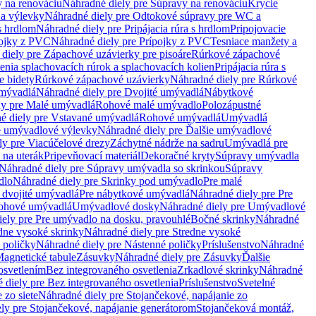
 na renováciu
Náhradné diely pre Súpravy na renováciu
Krycie
a výlevky
Náhradné diely pre Odtokové súpravy pre WC a
 s hrdlom
Náhradné diely pre Pripájacia rúra s hrdlom
Pripojovacie
ojky z PVC
Náhradné diely pre Prípojky z PVC
Tesniace manžety a
diely pre Zápachové uzávierky pre pisoáre
Rúrkové zápachové
enia splachovacích rúrok a splachovacích kolien
Pripájacia rúra s
e bidety
Rúrkové zápachové uzávierky
Náhradné diely pre Rúrkové
umývadlá
Náhradné diely pre Dvojité umývadlá
Nábytkové
ly pre Malé umývadlá
Rohové malé umývadlo
Polozápustné
é diely pre Vstavané umývadlá
Rohové umývadlá
Umývadlá
e umývadlové výlevky
Náhradné diely pre Ďalšie umývadlové
ly pre Viacúčelové drezy
Záchytné nádrže na sadru
Umývadlá pre
 na uterák
Pripevňovací materiál
Dekoračné kryty
Súpravy umývadla
Náhradné diely pre Súpravy umývadla so skrinkou
Súpravy
dlo
Náhradné diely pre Skrinky pod umývadlo
Pre malé
 dvojité umývadlá
Pre nábytkové umývadlá
Náhradné diely pre Pre
rohové umývadlá
Umývadlové dosky
Náhradné diely pre Umývadlové
ely pre Pre umývadlo na dosku, pravouhlé
Bočné skrinky
Náhradné
dne vysoké skrinky
Náhradné diely pre Stredne vysoké
 poličky
Náhradné diely pre Nástenné poličky
Príslušenstvo
Náhradné
agnetické tabule
Zásuvky
Náhradné diely pre Zásuvky
Ďalšie
osvetlením
Bez integrovaného osvetlenia
Zrkadlové skrinky
Náhradné
 diely pre Bez integrovaného osvetlenia
Príslušenstvo
Svetelné
 zo siete
Náhradné diely pre Stojančekové, napájanie zo
ly pre Stojančekové, napájanie generátorom
Stojančeková montáž,