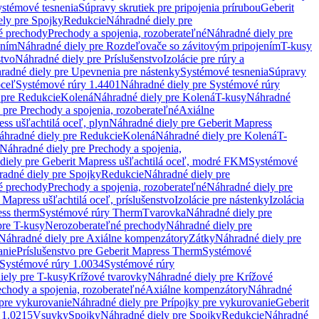
stémové tesnenia
Súpravy skrutiek pre pripojenia prírubou
Geberit
ely pre Spojky
Redukcie
Náhradné diely pre
é prechody
Prechody a spojenia, rozoberateľné
Náhradné diely pre
ením
Náhradné diely pre Rozdeľovače so závitovým pripojením
T-kusy
stvo
Náhradné diely pre Príslušenstvo
Izolácie pre rúry a
radné diely pre Upevnenia pre nástenky
Systémové tesnenia
Súpravy
oceľ
Systémové rúry 1.4401
Náhradné diely pre Systémové rúry
 pre Redukcie
Kolená
Náhradné diely pre Kolená
T-kusy
Náhradné
 pre Prechody a spojenia, rozoberateľné
Axiálne
ss ušľachtilá oceľ, plyn
Náhradné diely pre Geberit Mapress
áhradné diely pre Redukcie
Kolená
Náhradné diely pre Kolená
T-
Náhradné diely pre Prechody a spojenia,
diely pre Geberit Mapress ušľachtilá oceľ, modré FKM
Systémové
adné diely pre Spojky
Redukcie
Náhradné diely pre
é prechody
Prechody a spojenia, rozoberateľné
Náhradné diely pre
 Mapress ušľachtilá oceľ, príslušenstvo
Izolácie pre nástenky
Izolácia
ess therm
Systémové rúry Therm
Tvarovka
Náhradné diely pre
pre T-kusy
Nerozoberateľné prechody
Náhradné diely pre
Náhradné diely pre Axiálne kompenzátory
Zátky
Náhradné diely pre
anie
Príslušenstvo pre Geberit Mapress Therm
Systémové
Systémové rúry 1.0034
Systémové rúry
iely pre T-kusy
Krížové tvarovky
Náhradné diely pre Krížové
echody a spojenia, rozoberateľné
Axiálne kompenzátory
Náhradné
 pre vykurovanie
Náhradné diely pre Prípojky pre vykurovanie
Geberit
 1.0215
Vsuvky
Spojky
Náhradné diely pre Spojky
Redukcie
Náhradné