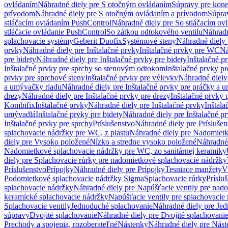
ovládaním
Náhradné diely pre S otočným ovládaním
Súpravy pre kone
prívodom
Náhradné diely pre S otočným ovládaním a prívodom
Súpra
stláčacím ovládaním PushControl
Náhradné diely pre So stláčacím o
stláčacie ovládanie PushControl
So zátkou odtokového ventilu
Náhradn
splachovacie systémy
Geberit Duofix
Systémové steny
Náhradné diely 
prvky
Náhradné diely pre Inštalačné prvky
Inštalačné prvky pre WC
Ná
pre bidety
Náhradné diely pre Inštalačné prvky pre bidety
Inštalačné p
Inštalačné prvky pre sprchy so stenovým odtokom
Inštalačné prvky pr
prvky pre sprchové steny
Inštalačné prvky pre výlevky
Náhradné diely
a umývačky riadu
Náhradné diely pre Inštalačné prvky pre práčky a 
drezy
Náhradné diely pre Inštalačné prvky pre drezy
Inštalačné prvky 
Kombifix
Inštalačné prvky
Náhradné diely pre Inštalačné prvky
Inštal
umývadlá
Inštalačné prvky pre bidety
Náhradné diely pre Inštalačné pr
Inštalačné prvky pre sprchy
Príslušenstvo
Náhradné diely pre Príslušen
splachovacie nádržky pre WC, z plastu
Náhradné diely pre Nadomietk
diely pre Vysoko položené
Nízko a stredne vysoko položené
Náhradné 
Nadomietkové splachovacie nádržky pre WC, zo sanitárnej keramiky
diely pre Splachovacie rúrky pre nadomietkové splachovacie nádržky
Príslušenstvo
Prípojky
Náhradné diely pre Prípojky
Tesniace manžety
V
Podomietkové splachovacie nádržky Sigma
Splachovacie rúrky
Príslu
splachovacie nádržky
Náhradné diely pre Napúšťacie ventily pre nad
keramické splachovacie nádržky
Napúšťacie ventily pre splachovacie
Splachovacie ventily
Jednoduché splachovanie
Náhradné diely pre Je
súpravy
Dvojité splachovanie
Náhradné diely pre Dvojité splachovani
Prechody a spojenia, rozoberateľné
Nástenky
Náhradné diely pre Nás