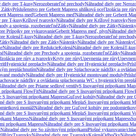
 diely pre T-kusy
Nerozoberateľné prechody
Náhradné diely pre Neroz
e Zátky
Príslušenstvo pre Geberit Mapress uhlíková oceľ
Izolácia pre rúr
erit Mapress meď
Geberit Mapress meď
Náhradné diely pre Geberit Ma
 pre T-kusy
Krížové tvarovky
Náhradné diely pre Krížové tvarovky
Ner
ody a spojenia, rozoberateľné
Zátky
Náhradné diely pre Zátky
Nástenk
pre Prípojky pre vykurovanie
Geberit Mapress meď, plyn
Náhradné diel
pre Kolená
T-kusy
Náhradné diely pre T-kusy
Nerozoberateľné prechod
Zátky
Náhradné diely pre Zátky
Nástenky
Náhradné diely pre Nástenky
G
ie
Náhradné diely pre Redukcie
Kolená
Náhradné diely pre Kolená
T-kus
né
Náhradné diely pre Prechody a spojenia, rozoberateľné
Zátky
Náhradn
Izolácia pre rúry a tvarovky
Kryty pre rúry
Upevnenia pre rúry
Upevneni
rit
Hygienické preplachy
Náhradné diely pre Hygienické preplachy
Prís
ckým prepláchnutím
Náhradné diely pre Splachovacie nádržky a ovláda
ované moduly
Náhradné diely pre Hygienické montované moduly
Prísl
plachovacie nádržky a ovládania splachovania WC s hygienickým prepl
áhradné diely pre Priame sedlové ventily
S lisovanými prípojkami Map
 prípojkami FlowFit
Náhradné diely pre S lisovanými prípojkami FlowF
e S lisovanými prípojkami Mapress
Guľové kohúty
Náhradné diely pre
né diely pre S lisovanými prípojkami Mepla
S lisovanými prípojkami M
omietkovú montáž
Náhradné diely pre Guľové kohúty pre podomietkov
né diely pre S lisovanými prípojkami Mepla
S lisovanými prípojkami V
ojkami Mapress
Náhradné diely pre S lisovanými prípojkami Mapress
So
ými prípojkami Mapress
Náhradné diely pre S lisovanými prípojkami Ma
i
Náhradné diely pre So závitovými prípojkami
Plošné vykurovanie/chla
20
Rúry
Tvarovky
Náhradné diely pre Tvarovky
Kolená
Odbočky
Náhradn