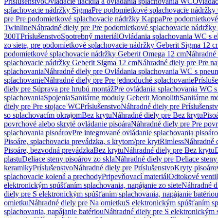
Príslušenstvo
Ovládacie tlačidlá a ovládania splachovania WC
Ovládaci
splachovacie nádržky Sigma
Pre podomietkové splachovacie nádržk
pre Pre podomietkové splachovacie nádržky Kappa
Pre podomietkové
Twinline
Náhradné diely pre Pre podomietkové splachovacie nádržky
300T
Príslušenstvo
Spotrebný materiál
Ovládania splachovania WC s e
zo siete, pre podomietkové splachovacie nádržky Geberit Sigma 12 
podomietkové splachovacie nádržky Geberit Omega 12 cm
Náhradné 
splachovacie nádržky Geberit Sigma 12 cm
Náhradné diely pre Pre n
splachovania
Náhradné diely pre Ovládania splachovania WC s pneu
splachovanie
Náhradné diely pre Pre jednoduché splachovanie
Prísluš
diely pre Súprava pre hrubú montáž
Pre ovládania splachovania WC s
splachovania
Spojenia
Sanitárne moduly Geberit Monolith
Sanitárne m
diely pre Pre stojace WC
Príslušenstvo
Náhradné diely pre Príslušenst
so splachovacím okrajom
Bez krytu
Náhradné diely pre Bez krytu
Piso
povrchové alebo skryté ovládanie pisoára
Náhradné diely pre Pre povr
splachovania pisoárov
Pre integrované ovládanie splachovania pisoár
Pisoáre, splachovacia prevádzka, s krytom/pre kryt
Rimless
Náhradné d
Pisoáre, bezvodná prevádzka
Bez krytu
Náhradné diely pre Bez krytu
D
plastu
Deliace steny pisoárov zo skla
Náhradné diely pre Deliace steny
keramiky
Príslušenstvo
Náhradné diely pre Príslušenstvo
Kryty pisoáro
splachovacie kolená a prechody
Pripevňovací materiál
Odtokové venti
elektronickým spúšťaním splachovania, napájanie zo siete
Náhradné di
diely pre S elektronickým spúšťaním splachovania, napájanie batério
omietku
Náhradné diely pre Na omietku
S elektronickým spúšťaním spl
splachovania, napájanie batériou
Náhradné diely pre S elektronickým 