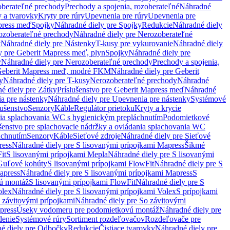
oberateľné prechody
Prechody a spojenia, rozoberateľné
Náhradné
y a tvarovky
Kryty pre rúry
Upevnenia pre rúry
Upevnenia pre
press meď
Spojky
Náhradné diely pre Spojky
Redukcie
Náhradné diely
ozoberateľné prechody
Náhradné diely pre Nerozoberateľné
y
Náhradné diely pre Nástenky
T-kusy pre vykurovanie
Náhradné diely
y pre Geberit Mapress meď, plyn
Spojky
Náhradné diely pre
y
Náhradné diely pre Nerozoberateľné prechody
Prechody a spojenia,
eberit Mapress meď, modré FKM
Náhradné diely pre Geberit
y
Náhradné diely pre T-kusy
Nerozoberateľné prechody
Náhradné
é diely pre Zátky
Príslušenstvo pre Geberit Mapress meď
Náhradné
a pre nástenky
Náhradné diely pre Upevnenia pre nástenky
Systémové
lušenstvo
Senzory
Káble
Regulátor prietoku
Kryty a krycie
nia splachovania WC s hygienickým prepláchnutím
Podomietkové
ušenstvo pre splachovacie nádržky a ovládania splachovania WC
áchnutím
Senzory
Káble
Sieťové zdroje
Náhradné diely pre Sieťové
ress
Náhradné diely pre S lisovanými prípojkami Mapress
Šikmé
it
S lisovanými prípojkami Mepla
Náhradné diely pre S lisovanými
 Guľové kohúty
S lisovanými prípojkami FlowFit
Náhradné diely pre S
apress
Náhradné diely pre S lisovanými prípojkami Mapress
S
ú montáž
S lisovanými prípojkami FlowFit
Náhradné diely pre S
olex
Náhradné diely pre S lisovanými prípojkami Volex
S prípojkami
 závitovými prípojkami
Náhradné diely pre So závitovými
press
Úseky vodomeru pre podomietkovú montáž
Náhradné diely pre
denie
Systémové rúry
Sortiment rozdeľovačov
Rozdeľovače pre
é diely pre Odbočky
Redukcie
Čistiace tvarovky
Náhradné diely pre