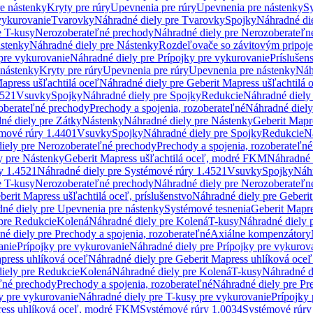
re nástenky
Kryty pre rúry
Upevnenia pre rúry
Upevnenia pre nástenky
Sy
vykurovanie
Tvarovky
Náhradné diely pre Tvarovky
Spojky
Náhradné di
e T-kusy
Nerozoberateľné prechody
Náhradné diely pre Nerozoberateľn
stenky
Náhradné diely pre Nástenky
Rozdeľovače so závitovým pripoj
pre vykurovanie
Náhradné diely pre Prípojky pre vykurovanie
Príslušen
 nástenky
Kryty pre rúry
Upevnenia pre rúry
Upevnenia pre nástenky
Náh
apress ušľachtilá oceľ
Náhradné diely pre Geberit Mapress ušľachtilá 
4521
Vsuvky
Spojky
Náhradné diely pre Spojky
Redukcie
Náhradné diely
oberateľné prechody
Prechody a spojenia, rozoberateľné
Náhradné diely
né diely pre Zátky
Nástenky
Náhradné diely pre Nástenky
Geberit Mapre
émové rúry 1.4401
Vsuvky
Spojky
Náhradné diely pre Spojky
Redukcie
N
iely pre Nerozoberateľné prechody
Prechody a spojenia, rozoberateľné
y pre Nástenky
Geberit Mapress ušľachtilá oceľ, modré FKM
Náhradné 
y 1.4521
Náhradné diely pre Systémové rúry 1.4521
Vsuvky
Spojky
Náhr
e T-kusy
Nerozoberateľné prechody
Náhradné diely pre Nerozoberateľn
berit Mapress ušľachtilá oceľ, príslušenstvo
Náhradné diely pre Geberit
né diely pre Upevnenia pre nástenky
Systémové tesnenia
Geberit Mapr
pre Redukcie
Kolená
Náhradné diely pre Kolená
T-kusy
Náhradné diely 
é diely pre Prechody a spojenia, rozoberateľné
Axiálne kompenzátory
anie
Prípojky pre vykurovanie
Náhradné diely pre Prípojky pre vykurov
press uhlíková oceľ
Náhradné diely pre Geberit Mapress uhlíková oceľ
iely pre Redukcie
Kolená
Náhradné diely pre Kolená
T-kusy
Náhradné d
ľné prechody
Prechody a spojenia, rozoberateľné
Náhradné diely pre Pr
y pre vykurovanie
Náhradné diely pre T-kusy pre vykurovanie
Prípojky
ress uhlíková oceľ, modré FKM
Systémové rúry 1.0034
Systémové rúry