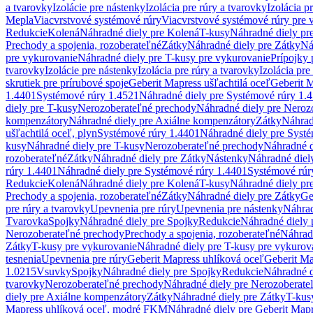
a tvarovky
Izolácie pre nástenky
Izolácia pre rúry a tvarovky
Izolácia p
Mepla
Viacvrstvové systémové rúry
Viacvrstvové systémové rúry pre 
Redukcie
Kolená
Náhradné diely pre Kolená
T-kusy
Náhradné diely pr
Prechody a spojenia, rozoberateľné
Zátky
Náhradné diely pre Zátky
Ná
pre vykurovanie
Náhradné diely pre T-kusy pre vykurovanie
Prípojky 
tvarovky
Izolácie pre nástenky
Izolácia pre rúry a tvarovky
Izolácia pre
skrutiek pre prírubové spoje
Geberit Mapress ušľachtilá oceľ
Geberit M
1.4401
Systémové rúry 1.4521
Náhradné diely pre Systémové rúry 1.
diely pre T-kusy
Nerozoberateľné prechody
Náhradné diely pre Neroz
kompenzátory
Náhradné diely pre Axiálne kompenzátory
Zátky
Náhrad
ušľachtilá oceľ, plyn
Systémové rúry 1.4401
Náhradné diely pre Syst
kusy
Náhradné diely pre T-kusy
Nerozoberateľné prechody
Náhradné d
rozoberateľné
Zátky
Náhradné diely pre Zátky
Nástenky
Náhradné diel
rúry 1.4401
Náhradné diely pre Systémové rúry 1.4401
Systémové rúr
Redukcie
Kolená
Náhradné diely pre Kolená
T-kusy
Náhradné diely pr
Prechody a spojenia, rozoberateľné
Zátky
Náhradné diely pre Zátky
Ge
pre rúry a tvarovky
Upevnenia pre rúry
Upevnenia pre nástenky
Náhrad
Tvarovka
Spojky
Náhradné diely pre Spojky
Redukcie
Náhradné diely 
Nerozoberateľné prechody
Prechody a spojenia, rozoberateľné
Náhradn
Zátky
T-kusy pre vykurovanie
Náhradné diely pre T-kusy pre vykurov
tesnenia
Upevnenia pre rúry
Geberit Mapress uhlíková oceľ
Geberit Ma
1.0215
Vsuvky
Spojky
Náhradné diely pre Spojky
Redukcie
Náhradné d
tvarovky
Nerozoberateľné prechody
Náhradné diely pre Nerozoberate
diely pre Axiálne kompenzátory
Zátky
Náhradné diely pre Zátky
T-kus
Mapress uhlíková oceľ, modré FKM
Náhradné diely pre Geberit Map