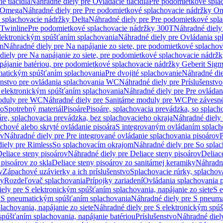
e tlačidlá
Náhradné diely pre Ovládacie tlačidlá
Pre podomietkové spla
y Omega
Náhradné diely pre Pre podomietkové splachovacie nádržky O
 splachovacie nádržky Delta
Náhradné diely pre Pre podomietkové spla
 Twinline
Pre podomietkové splachovacie nádržky 300T
Náhradné diely
lektronickým spúšťaním splachovania
Náhradné diely pre Ovládania s
cm
Náhradné diely pre Na napájanie zo siete, pre podomietkové splacho
diely pre Na napájanie zo siete, pre podomietkové splachovacie nádr
apájanie batériou, pre podomietkové splachovacie nádržky Geberit Sig
matickým spúšťaním splachovania
Pre dvojité splachovanie
Náhradné die
enstvo pre ovládania splachovania WC
Náhradné diely pre Príslušenstv
 elektronickým spúšťaním splachovania
Náhradné diely pre Pre ovláda
oduly pre WC
Náhradné diely pre Sanitárne moduly pre WC
Pre záves
vo
Spotrebný materiál
Pisoáre
Pisoáre, splachovacia prevádzka, so splac
áre, splachovacia prevádzka, bez splachovacieho okraja
Náhradné diely 
chové alebo skryté ovládanie pisoára
S integrovaným ovládaním splach
ov
Náhradné diely pre Pre integrované ovládanie splachovania pisoárov
P
iely pre Rimless
So splachovacím okrajom
Náhradné diely pre So spla
eliace steny pisoárov
Náhradné diely pre Deliace steny pisoárov
Deliac
 pisoárov zo skla
Deliace steny pisoárov zo sanitárnej keramiky
Náhradné
v
Zápachové uzávierky a ich príslušenstvo
Splachovacie rúrky, splachov
ly
Rozdeľovač splachovania
Prípojky zariadení
Ovládania splachovania 
ely pre S elektronickým spúšťaním splachovania, napájanie zo siete
S e
u
S pneumatickým spúšťaním splachovania
Náhradné diely pre S pneum
achovania, napájanie zo siete
Náhradné diely pre S elektronickým spúš
spúšťaním splachovania, napájanie batériou
Príslušenstvo
Náhradné diely