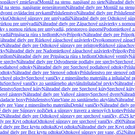
dnopákový zmiešavač
Montáž na stenu, napájané zo siete
Náhradné diely 
ž na stenu, napájanie generátorom
Náhradné diely pre Montáž na stenu
s dvomi ovládacími prvkami
Príslušenstvo
Náhradné diely pre Príslušenst
evku
Odtokové súpravy pre umývadlá
Náhradné diely pre Odtokové súp
rúrkou pre umývadlá
Náhradné diely pre Zápachové uzávierky s norno
ky s nornou rúrkou pre umývadlá, priestorovo úsporné
Podomietkové z
ývadlá
Pripájacia rúra s hrdlom
Kryty
Prípojky
Náhradné diely pre Prípoj
áhradné diely pre Rúrkové zápachové uzávierky
Dvojkomorové zápach
je
Náhradné diely pre Odtokové súpravy pre prístroje
Rúrkové zápachov
rky
Náhradné diely pre Nadomietkové zápachové uzávierky
Prípojky
Prí
 hrdlom
Náhradné diely pre Pripájacia rúra s hrdlom
Odtokové ventily
Náh
e sprchy
Náhradné diely pre Odvodnenie podlahy pre sprchy
Sprchové 
podlahové odtoky
Náhradné diely pre Sprchové podlahové odtoky
Prísl
odtoky
Náhradné diely pre Stenové odtoky
Príslušenstvo pre stenové od
rchové plochy
Sprchové vaničky z minerálneho materiálu a inštalačné 
lu
Sprchové vaničky zo sanitárneho akrylátu
Inštalačné prvky
Náhradné d
ušenstvo
Sprchové kúty
Náhradné diely pre Sprchové kúty
Sprchové kúty
ové zásteny
Náhradné diely pre Vaňové zásteny
Sprchové dvere
Náhradn
ladacie boxy
Príslušenstvo
Vane
Vane zo sanitárneho akrylátu
Náhradné d
ely pre Vane z minerálneho materiálu
Detské vaničky
Náhradné diely pr
diely pre Súpravy nožičiek a súpravy traverz a stenových kotiev
Prísl
52
Náhradné diely pre Odtokové súpravy pre sprchové vaničky, d52
S kr
ly pre Kryt odtoku
Odtokové súpravy pre sprchové vaničky, d90
Náhrad
 diely pre Bez krytu odtoku
Kryt odtoku
Náhradné diely pre Kryt odto
adné diely pre Bez krytu odtoku
Odtokové súpravy pre vane, d52
Náhra