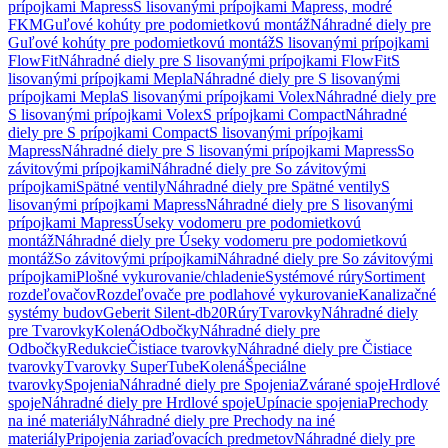
prípojkami Mapress
S lisovanými prípojkami Mapress, modré
FKM
Guľové kohúty pre podomietkovú montáž
Náhradné diely pre
Guľové kohúty pre podomietkovú montáž
S lisovanými prípojkami
FlowFit
Náhradné diely pre S lisovanými prípojkami FlowFit
S
lisovanými prípojkami Mepla
Náhradné diely pre S lisovanými
prípojkami Mepla
S lisovanými prípojkami Volex
Náhradné diely pre
S lisovanými prípojkami Volex
S prípojkami Compact
Náhradné
diely pre S prípojkami Compact
S lisovanými prípojkami
Mapress
Náhradné diely pre S lisovanými prípojkami Mapress
So
závitovými prípojkami
Náhradné diely pre So závitovými
prípojkami
Spätné ventily
Náhradné diely pre Spätné ventily
S
lisovanými prípojkami Mapress
Náhradné diely pre S lisovanými
prípojkami Mapress
Úseky vodomeru pre podomietkovú
montáž
Náhradné diely pre Úseky vodomeru pre podomietkovú
montáž
So závitovými prípojkami
Náhradné diely pre So závitovými
prípojkami
Plošné vykurovanie/chladenie
Systémové rúry
Sortiment
rozdeľovačov
Rozdeľovače pre podlahové vykurovanie
Kanalizačné
systémy budov
Geberit Silent-db20
Rúry
Tvarovky
Náhradné diely
pre Tvarovky
Kolená
Odbočky
Náhradné diely pre
Odbočky
Redukcie
Čistiace tvarovky
Náhradné diely pre Čistiace
tvarovky
Tvarovky SuperTube
Kolená
Špeciálne
tvarovky
Spojenia
Náhradné diely pre Spojenia
Zvárané spoje
Hrdlové
spoje
Náhradné diely pre Hrdlové spoje
Upínacie spojenia
Prechody
na iné materiály
Náhradné diely pre Prechody na iné
materiály
Pripojenia zariaďovacích predmetov
Náhradné diely pre