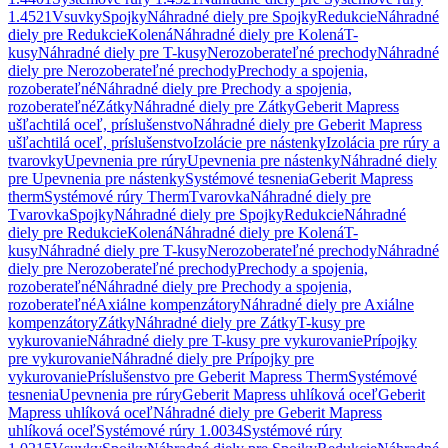
1.4521
Vsuvky
Spojky
Náhradné diely pre Spojky
Redukcie
Náhradné
diely pre Redukcie
Kolená
Náhradné diely pre Kolená
T-
kusy
Náhradné diely pre T-kusy
Nerozoberateľné prechody
Náhradné
diely pre Nerozoberateľné prechody
Prechody a spojenia,
rozoberateľné
Náhradné diely pre Prechody a spojenia,
rozoberateľné
Zátky
Náhradné diely pre Zátky
Geberit Mapress
ušľachtilá oceľ, príslušenstvo
Náhradné diely pre Geberit Mapress
ušľachtilá oceľ, príslušenstvo
Izolácie pre nástenky
Izolácia pre rúry a
tvarovky
Upevnenia pre rúry
Upevnenia pre nástenky
Náhradné diely
pre Upevnenia pre nástenky
Systémové tesnenia
Geberit Mapress
therm
Systémové rúry Therm
Tvarovka
Náhradné diely pre
Tvarovka
Spojky
Náhradné diely pre Spojky
Redukcie
Náhradné
diely pre Redukcie
Kolená
Náhradné diely pre Kolená
T-
kusy
Náhradné diely pre T-kusy
Nerozoberateľné prechody
Náhradné
diely pre Nerozoberateľné prechody
Prechody a spojenia,
rozoberateľné
Náhradné diely pre Prechody a spojenia,
rozoberateľné
Axiálne kompenzátory
Náhradné diely pre Axiálne
kompenzátory
Zátky
Náhradné diely pre Zátky
T-kusy pre
vykurovanie
Náhradné diely pre T-kusy pre vykurovanie
Prípojky
pre vykurovanie
Náhradné diely pre Prípojky pre
vykurovanie
Príslušenstvo pre Geberit Mapress Therm
Systémové
tesnenia
Upevnenia pre rúry
Geberit Mapress uhlíková oceľ
Geberit
Mapress uhlíková oceľ
Náhradné diely pre Geberit Mapress
uhlíková oceľ
Systémové rúry 1.0034
Systémové rúry