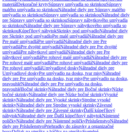
materiál
Dekoračné kryty
Súpravy umývadla so skrinkou
Súpravy
malého umývadla so skrinkou
Náhradné diely pre Súpravy malého
umývadla so skrinkou
Súpravy umývadla so skrinkou
Náhradné diely
pre Súpravy umývadla so skrinkou
Súpravy nábytkového umývadla
so skrinkou
Náhradné diely pre Súpravy nábytkového umývadla so
skrinkou
Kúpeľňový nábytok
Skrinky pod umývadlo
Náhradné diely
pre Skrinky pod umývadlo
Pre malé umývadlá
Náhradné diely pre
Pre malé umývadlá
Pre umývadlá
Náhradné diely pre Pre
umývadlá
Pre dvojité umývadlá
Náhradné diely pre Pre dvojité
umývadlá
Pre nábytkové umývadlá
Náhradné diely pre Pre
nábytkové umývadlá
Pre rohové malé umývadlá
Náhradné diely pre
Pre rohové malé umývadlá
Pre rohové umývadlá
Náhradné diely pre
Pre rohové umývadlá
Umývadlové dosky
Náhradné diely pre
Umývadlové dosky
Pre umývadlo na dosku, tvar misy
Náhradné
diely pre Pre umývadlo na dosku, tvar misy
Pre umývadlo na dosku,
pravouhlé
Náhradné diely pre Pre umývadlo na dosku,
pravouhlé
Bočné skrinky
Náhradné diely pre Bočné skrinky
Nízke
bočné skrinky
Náhradné diely pre Nízke bočné skrinky
Vysoké
skrinky
Náhradné diely pre Vysoké skrinky
Stredne vysoké
skrinky
Náhradné diely pre Stredne vysoké skrinky
Závesné
skrinky
Náhradné diely pre Závesné skrinky
Ďalší kúpeľňový
nábytok
Náhradné diely pre Ďalší kúpeľňový nábytok
Nástenné
poličky
Náhradné diely pre Nástenné poličky
Príslušenstvo
Náhradné
diely pre Príslušenstvo
Priehradky do zásuvky a organizačné
boxy
Držiak na uteráky a háčiky na uteráky
Svetelné