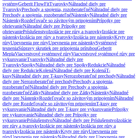
systémy
Geberit FlowFit
Tvarovky
Náhradné diely pre
Tvarovky
Prechody a spojenia, rozoberateľné
Náhradné diely pre
Prechody a spojenia, rozoberateľné
Nástenky
Náhradné diely pre
Nástenky
Rozdeľovače so závitovým pripojením
Prípojky pre
ohrievanie
Náhradné diely pre Prípojky pre
ohrievanie
Príslušenstvo
Izolácie pre rúry a tvarovky
Izolácie pre
nástenky
Izolácia pre rúry a tvarovky
Izolácia pre nástenky
Kryty pre
rúry
Upevnenia pre rúry
Upevnenia pre nástenky
Systémové
tesnenia
Súpravy skrutiek pre pripojenia prírubou
Geberit
Mepla
Viacvrstvové systémové rúry
Viacvrstvové systémové rúry pre
vykurovanie
Tvarovky
Náhradné diely pre
Tvarovky
Spojky
Náhradné diely pre Spojky
Redukcie
Náhradné
diely pre Redukcie
Kolená
Náhradné diely pre Kolená
T-
kusy
Náhradné diely pre T-kusy
Nerozoberateľné prechody
Náhradné
diely pre Nerozoberateľné prechody
Prechody a spojenia,
rozoberateľné
Náhradné diely pre Prechody a spojenia,
rozoberateľné
Zátky
Náhradné diely pre Zátky
Nástenky
Náhradné
diely pre Nástenky
Rozdeľovače so závitovým pripojením
Náhradné
diely pre Rozdeľovače so závitovým pripojením
T-kusy pre
vykurovanie
Náhradné diely pre T-kusy pre vykurovanie
Prípojky
pre vykurovanie
Náhradné diely pre Prípojky pre
vykurovanie
Príslušenstvo
Náhradné diely pre Príslušenstvo
Izolácie
pre rúry a tvarovky
Izolácie pre nástenky
Izolácia pre rúry a
tvarovky
Izolácia pre nástenky
Kryty pre rúry
Upevnenia pre
rúry
Upevnenia pre nástenky
Náhradné diely pre Upevnenia pre