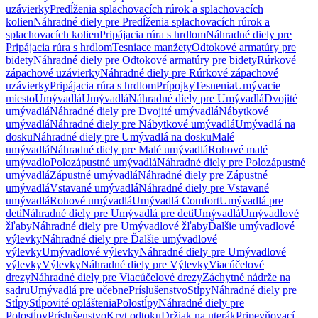
uzávierky
Predĺženia splachovacích rúrok a splachovacích
kolien
Náhradné diely pre Predĺženia splachovacích rúrok a
splachovacích kolien
Pripájacia rúra s hrdlom
Náhradné diely pre
Pripájacia rúra s hrdlom
Tesniace manžety
Odtokové armatúry pre
bidety
Náhradné diely pre Odtokové armatúry pre bidety
Rúrkové
zápachové uzávierky
Náhradné diely pre Rúrkové zápachové
uzávierky
Pripájacia rúra s hrdlom
Prípojky
Tesnenia
Umývacie
miesto
Umývadlá
Umývadlá
Náhradné diely pre Umývadlá
Dvojité
umývadlá
Náhradné diely pre Dvojité umývadlá
Nábytkové
umývadlá
Náhradné diely pre Nábytkové umývadlá
Umývadlá na
dosku
Náhradné diely pre Umývadlá na dosku
Malé
umývadlá
Náhradné diely pre Malé umývadlá
Rohové malé
umývadlo
Polozápustné umývadlá
Náhradné diely pre Polozápustné
umývadlá
Zápustné umývadlá
Náhradné diely pre Zápustné
umývadlá
Vstavané umývadlá
Náhradné diely pre Vstavané
umývadlá
Rohové umývadlá
Umývadlá Comfort
Umývadlá pre
deti
Náhradné diely pre Umývadlá pre deti
Umývadlá
Umývadlové
žľaby
Náhradné diely pre Umývadlové žľaby
Ďalšie umývadlové
výlevky
Náhradné diely pre Ďalšie umývadlové
výlevky
Umývadlové výlevky
Náhradné diely pre Umývadlové
výlevky
Výlevky
Náhradné diely pre Výlevky
Viacúčelové
drezy
Náhradné diely pre Viacúčelové drezy
Záchytné nádrže na
sadru
Umývadlá pre učebne
Príslušenstvo
Stĺpy
Náhradné diely pre
Stĺpy
Stĺpovité opláštenia
Polostĺpy
Náhradné diely pre
Polostĺpy
Príslušenstvo
Kryt odtoku
Držiak na uterák
Pripevňovací