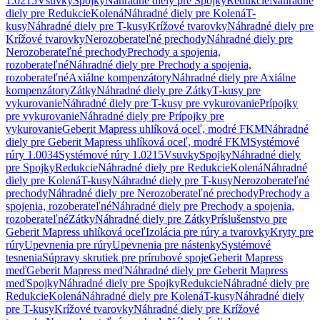
1.0215
Vsuvky
Spojky
Náhradné diely pre Spojky
Redukcie
Náhradné
diely pre Redukcie
Kolená
Náhradné diely pre Kolená
T-
kusy
Náhradné diely pre T-kusy
Krížové tvarovky
Náhradné diely pre
Krížové tvarovky
Nerozoberateľné prechody
Náhradné diely pre
Nerozoberateľné prechody
Prechody a spojenia,
rozoberateľné
Náhradné diely pre Prechody a spojenia,
rozoberateľné
Axiálne kompenzátory
Náhradné diely pre Axiálne
kompenzátory
Zátky
Náhradné diely pre Zátky
T-kusy pre
vykurovanie
Náhradné diely pre T-kusy pre vykurovanie
Prípojky
pre vykurovanie
Náhradné diely pre Prípojky pre
vykurovanie
Geberit Mapress uhlíková oceľ, modré FKM
Náhradné
diely pre Geberit Mapress uhlíková oceľ, modré FKM
Systémové
rúry 1.0034
Systémové rúry 1.0215
Vsuvky
Spojky
Náhradné diely
pre Spojky
Redukcie
Náhradné diely pre Redukcie
Kolená
Náhradné
diely pre Kolená
T-kusy
Náhradné diely pre T-kusy
Nerozoberateľné
prechody
Náhradné diely pre Nerozoberateľné prechody
Prechody a
spojenia, rozoberateľné
Náhradné diely pre Prechody a spojenia,
rozoberateľné
Zátky
Náhradné diely pre Zátky
Príslušenstvo pre
Geberit Mapress uhlíková oceľ
Izolácia pre rúry a tvarovky
Kryty pre
rúry
Upevnenia pre rúry
Upevnenia pre nástenky
Systémové
tesnenia
Súpravy skrutiek pre prírubové spoje
Geberit Mapress
meď
Geberit Mapress meď
Náhradné diely pre Geberit Mapress
meď
Spojky
Náhradné diely pre Spojky
Redukcie
Náhradné diely pre
Redukcie
Kolená
Náhradné diely pre Kolená
T-kusy
Náhradné diely
pre T-kusy
Krížové tvarovky
Náhradné diely pre Krížové