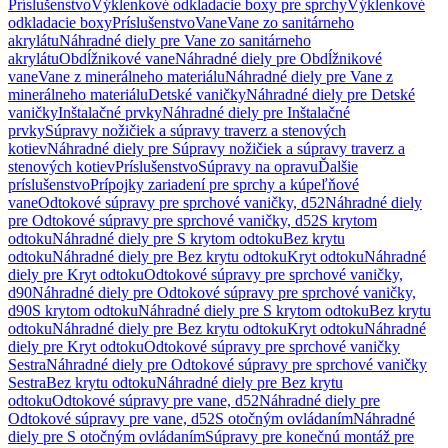
Príslušenstvo
Výklenkové odkladacie boxy pre sprchy
Výklenkové
odkladacie boxy
Príslušenstvo
Vane
Vane zo sanitárneho
akrylátu
Náhradné diely pre Vane zo sanitárneho
akrylátu
Obdĺžnikové vane
Náhradné diely pre Obdĺžnikové
vane
Vane z minerálneho materiálu
Náhradné diely pre Vane z
minerálneho materiálu
Detské vaničky
Náhradné diely pre Detské
vaničky
Inštalačné prvky
Náhradné diely pre Inštalačné
prvky
Súpravy nožičiek a súpravy traverz a stenových
kotiev
Náhradné diely pre Súpravy nožičiek a súpravy traverz a
stenových kotiev
Príslušenstvo
Súpravy na opravu
Ďalšie
príslušenstvo
Prípojky zariadení pre sprchy a kúpeľňové
vane
Odtokové súpravy pre sprchové vaničky, d52
Náhradné diely
pre Odtokové súpravy pre sprchové vaničky, d52
S krytom
odtoku
Náhradné diely pre S krytom odtoku
Bez krytu
odtoku
Náhradné diely pre Bez krytu odtoku
Kryt odtoku
Náhradné
diely pre Kryt odtoku
Odtokové súpravy pre sprchové vaničky,
d90
Náhradné diely pre Odtokové súpravy pre sprchové vaničky,
d90
S krytom odtoku
Náhradné diely pre S krytom odtoku
Bez krytu
odtoku
Náhradné diely pre Bez krytu odtoku
Kryt odtoku
Náhradné
diely pre Kryt odtoku
Odtokové súpravy pre sprchové vaničky
Sestra
Náhradné diely pre Odtokové súpravy pre sprchové vaničky
Sestra
Bez krytu odtoku
Náhradné diely pre Bez krytu
odtoku
Odtokové súpravy pre vane, d52
Náhradné diely pre
Odtokové súpravy pre vane, d52
S otočným ovládaním
Náhradné
diely pre S otočným ovládaním
Súpravy pre konečnú montáž pre