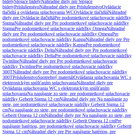
bidety
Stojace bidety
Náhradné diely pre Stojace
bidety
Príslušenstvo
Náhradné diely pre Príslušenstvo
Ovládacie
tlačidlá a ovládania splachovania WC
Ovládacie tlačidlá
Náhradné
diely pre Ovládacie tlačidlá
Pre podomietkové splachovacie nádržky
Sigma
Náhradné diely pre Pre podomietkové splachovacie nádržky
Sigma
Pre podomietkové splachovacie nádržky Omega
Náhradné
diely pre Pre podomietkové splachovacie nádržky Omega
Pre
podomietkové splachovacie nádržky Kappa
Náhradné diely pre Pre
podomietkové splachovacie nádržky Kappa
Pre podomietkové
splachovacie nádržky Delta
Náhradné diely pre Pre podomietkové
splachovacie nádržky Delta
Pre podomietkové splachovacie nádržky
Twinline
Náhradné diely pre Pre podomietkové splachovacie
nádržky Twinline
Pre podomietkové splachovacie nádržky
300T
Náhradné diely pre Pre podomietkové splachovacie nádržky
300T
Príslušenstvo
Spotrebný materiál
Ovládania splachovania WC s
elektronickým spúšťaním splachovania
Náhradné diely pre
Ovládania splachovania WC s elektronickým spúšťaním
splachovania
Na napájanie zo siete, pre podomietkové splachovacie
nádržky Geberit Sigma 12 cm
Náhradné diely pre Na napájanie zo
siete, pre podomietkové splachovacie nádržky Geberit Sigma 12
cm
Na napájanie zo siete, pre podomietkové splachovacie nádržky
Geberit Omega 12 cm
Náhradné diely pre Na napájanie zo siete, pre
podomietkové splachovacie nádržky Geberit Omega 12 cm
Pre
napájanie batériou, pre podomietkové splachovacie nádržky Geberit
Sigma 12 cm
Náhradné diely pre Pre napájanie batériou, pre