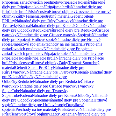
Pripojenia zariaďovacích predmetov
Pripájacie kolená
Náhradné
diely pre Pripájacie kolená
Pripájacie hrdlá
Náhradné diely pre
Pripájacie hrdlá
Príslušenstvo
Rúrové objímky
Upevnenia pre rúrové
objímky
Zátky
Tesnenia
Spotrebný materiál
Geberit Silent-
PP
Rúry
Náhradné diely pre Rúry
Tvarovky
Náhradné diely pre
Tvarovky
Kolená
Náhradné diely pre Kolená
Odbočky
Náhradné
diely pre Odbočky
Redukcie
Náhradné diely pre Redukcie
Čistiace
tvarovky
Náhradné diely pre Čistiace tvarovky
Spojenia
Náhradné
diely pre Spojenia
Hrdlové spoje
Náhradné diely pre Hrdlové
spoje
Drapákové spojenia
Prechody na iné materiály
Pripojenia
zariaďovacích predmetov
Náhradné diely pre Pripojenia
zariaďovacích predmetov
Pripájacie kolená
Náhradné diely pre
Pripájacie kolená
Pripájacie hrdlá
Náhradné diely pre Pripájacie
hrdlá
Príslušenstvo
Rúrové objímky
Zátky
Tesnenia
Spotrebný
materiál
Geberit Silent-Pro
Rúry
Náhradné diely pre
Rúry
Tvarovky
Náhradné diely pre Tvarovky
Kolená
Náhradné diely
pre Kolená
Odbočky
Náhradné diely pre
Odbočky
Redukcie
Náhradné diely pre Redukcie
Čistiace
tvarovky
Náhradné diely pre Čistiace tvarovky
Tvarovky
SuperTube
Náhradné diely pre Tvarovky
SuperTube
Kolená
Náhradné diely pre Kolená
Odbočky
Náhradné
diely pre Odbočky
Spojenia
Náhradné diely pre Spojenia
Hrdlové
spoje
Náhradné diely pre Hrdlové spoje
Drapákové
spojenia
Prechody na iné materiály
Príslušenstvo
Náhradné diely pre
Príslušenstvo
Rúrové objímky
Zátky
Tesnenia
Náhradné diely pre