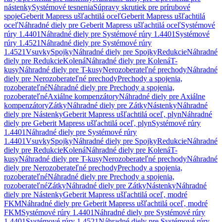
nástenky
Systémové tesnenia
Súpravy skrutiek pre prírubové
spoje
Geberit Mapress ušľachtilá oceľ
Geberit Mapress ušľachtilá
oceľ
Náhradné diely pre Geberit Mapress ušľachtilá oceľ
Systémové
rúry 1.4401
Náhradné diely pre Systémové rúry 1.4401
Systémové
rúry 1.4521
Náhradné diely pre Systémové rúry
1.4521
Vsuvky
Spojky
Náhradné diely pre Spojky
Redukcie
Náhradné
diely pre Redukcie
Kolená
Náhradné diely pre Kolená
T-
kusy
Náhradné diely pre T-kusy
Nerozoberateľné prechody
Náhradné
diely pre Nerozoberateľné prechody
Prechody a spojenia,
rozoberateľné
Náhradné diely pre Prechody a spojenia,
rozoberateľné
Axiálne kompenzátory
Náhradné diely pre Axiálne
kompenzátory
Zátky
Náhradné diely pre Zátky
Nástenky
Náhradné
diely pre Nástenky
Geberit Mapress ušľachtilá oceľ, plyn
Náhradné
diely pre Geberit Mapress ušľachtilá oceľ, plyn
Systémové rúry
1.4401
Náhradné diely pre Systémové rúry
1.4401
Vsuvky
Spojky
Náhradné diely pre Spojky
Redukcie
Náhradné
diely pre Redukcie
Kolená
Náhradné diely pre Kolená
T-
kusy
Náhradné diely pre T-kusy
Nerozoberateľné prechody
Náhradné
diely pre Nerozoberateľné prechody
Prechody a spojenia,
rozoberateľné
Náhradné diely pre Prechody a spojenia,
rozoberateľné
Zátky
Náhradné diely pre Zátky
Nástenky
Náhradné
diely pre Nástenky
Geberit Mapress ušľachtilá oceľ, modré
FKM
Náhradné diely pre Geberit Mapress ušľachtilá oceľ, modré
FKM
Systémové rúry 1.4401
Náhradné diely pre Systémové rúry
1.4401
Systémové rúry 1.4521
Náhradné diely pre Systémové rúry