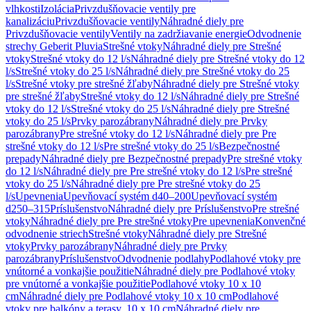
vlhkosti
Izolácia
Privzdušňovacie ventily pre
kanalizáciu
Privzdušňovacie ventily
Náhradné diely pre
Privzdušňovacie ventily
Ventily na zadržiavanie energie
Odvodnenie
strechy Geberit Pluvia
Strešné vtoky
Náhradné diely pre Strešné
vtoky
Strešné vtoky do 12 l/s
Náhradné diely pre Strešné vtoky do 12
l/s
Strešné vtoky do 25 l/s
Náhradné diely pre Strešné vtoky do 25
l/s
Strešné vtoky pre strešné žľaby
Náhradné diely pre Strešné vtoky
pre strešné žľaby
Strešné vtoky do 12 l/s
Náhradné diely pre Strešné
vtoky do 12 l/s
Strešné vtoky do 25 l/s
Náhradné diely pre Strešné
vtoky do 25 l/s
Prvky parozábrany
Náhradné diely pre Prvky
parozábrany
Pre strešné vtoky do 12 l/s
Náhradné diely pre Pre
strešné vtoky do 12 l/s
Pre strešné vtoky do 25 l/s
Bezpečnostné
prepady
Náhradné diely pre Bezpečnostné prepady
Pre strešné vtoky
do 12 l/s
Náhradné diely pre Pre strešné vtoky do 12 l/s
Pre strešné
vtoky do 25 l/s
Náhradné diely pre Pre strešné vtoky do 25
l/s
Upevnenia
Upevňovací systém d40–200
Upevňovací systém
d250–315
Príslušenstvo
Náhradné diely pre Príslušenstvo
Pre strešné
vtoky
Náhradné diely pre Pre strešné vtoky
Pre upevnenia
Konvenčné
odvodnenie striech
Strešné vtoky
Náhradné diely pre Strešné
vtoky
Prvky parozábrany
Náhradné diely pre Prvky
parozábrany
Príslušenstvo
Odvodnenie podlahy
Podlahové vtoky pre
vnútorné a vonkajšie použitie
Náhradné diely pre Podlahové vtoky
pre vnútorné a vonkajšie použitie
Podlahové vtoky 10 x 10
cm
Náhradné diely pre Podlahové vtoky 10 x 10 cm
Podlahové
vtoky pre balkóny a terasy, 10 x 10 cm
Náhradné diely pre