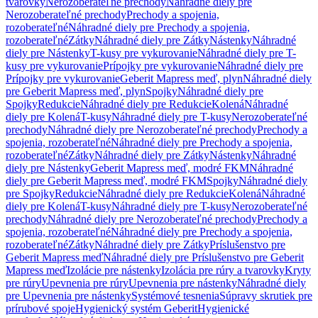
tvarovky
Nerozoberateľné prechody
Náhradné diely pre
Nerozoberateľné prechody
Prechody a spojenia,
rozoberateľné
Náhradné diely pre Prechody a spojenia,
rozoberateľné
Zátky
Náhradné diely pre Zátky
Nástenky
Náhradné
diely pre Nástenky
T-kusy pre vykurovanie
Náhradné diely pre T-
kusy pre vykurovanie
Prípojky pre vykurovanie
Náhradné diely pre
Prípojky pre vykurovanie
Geberit Mapress meď, plyn
Náhradné diely
pre Geberit Mapress meď, plyn
Spojky
Náhradné diely pre
Spojky
Redukcie
Náhradné diely pre Redukcie
Kolená
Náhradné
diely pre Kolená
T-kusy
Náhradné diely pre T-kusy
Nerozoberateľné
prechody
Náhradné diely pre Nerozoberateľné prechody
Prechody a
spojenia, rozoberateľné
Náhradné diely pre Prechody a spojenia,
rozoberateľné
Zátky
Náhradné diely pre Zátky
Nástenky
Náhradné
diely pre Nástenky
Geberit Mapress meď, modré FKM
Náhradné
diely pre Geberit Mapress meď, modré FKM
Spojky
Náhradné diely
pre Spojky
Redukcie
Náhradné diely pre Redukcie
Kolená
Náhradné
diely pre Kolená
T-kusy
Náhradné diely pre T-kusy
Nerozoberateľné
prechody
Náhradné diely pre Nerozoberateľné prechody
Prechody a
spojenia, rozoberateľné
Náhradné diely pre Prechody a spojenia,
rozoberateľné
Zátky
Náhradné diely pre Zátky
Príslušenstvo pre
Geberit Mapress meď
Náhradné diely pre Príslušenstvo pre Geberit
Mapress meď
Izolácie pre nástenky
Izolácia pre rúry a tvarovky
Kryty
pre rúry
Upevnenia pre rúry
Upevnenia pre nástenky
Náhradné diely
pre Upevnenia pre nástenky
Systémové tesnenia
Súpravy skrutiek pre
prírubové spoje
Hygienický systém Geberit
Hygienické