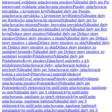
integrované ovládanie splachovania pisoárov
Náhradné diely pre Pre
integrované ovládanie splachovania pisoárov
Pisoáre, splachovacia
prevádzka, s krytom/pre kryt
Náhradné diely pre Pisoáre,
splachovacia prevádzka, s krytom/pre kryt
Rimless
Náhradné diely
pre Rimless
So splachovacím okrajom
Náhradné diely pre So
splachovacím okrajom
Pisoáre, bezvodná prevádzka
Náhradné diely
pre Pisoáre, bezvodná prevádzka
Bez krytu
Náhradné diely pre Bez
krytu
Deliace steny pisoárov
Náhradné diely pre Deliace steny
pisoárov
Deliace steny pisoárov z plastu
Náhradné diely pre Deliace
steny pisoárov z plastu
Deliace steny pisoárov zo skla
Náhradné diely
pre Deliace steny pisoárov zo skla
Deliace steny pisoárov zo
sanitárnej keramiky
Náhradné diely pre Deliace steny pisoárov zo
sanitárnej keramiky
Príslušenstvo
Náhradné diely pre
Príslušenstvo
Kryty pisoárov
Zápachové uzávierky a ich
príslušenstvo
Splachovacie rúrky, splachovacie kolená a
prechody
Náhradné diely pre Splachovacie rúrky, splachovacie
kolená a prechody
Pripevňovací materiál
Odtokové
ventily
Rozdeľovač splachovania
Prípojky zariadení
Ovládania
splachovania pisoárov
Podomietkové
Náhradné diely pre
Podomietkové
S elektronickým spúšťaním splachovania, napájanie
zo siete
Náhradné diely pre S elektronickým spúšťaním
splachovania, napájanie zo siete
S elektronickým spúšťaním
splachovania, napájanie batériou
Náhradné diely pre S
elektronickým spúšťaním splachovania, napájanie batériou
S
pneumatickým spúšťaním splachovania
Náhradné diely pre S