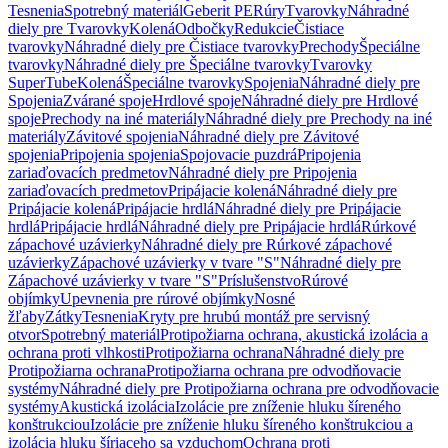
Tesnenia
Spotrebný materiál
Geberit PE
Rúry
Tvarovky
Náhradné
diely pre Tvarovky
Kolená
Odbočky
Redukcie
Čistiace
tvarovky
Náhradné diely pre Čistiace tvarovky
Prechody
Špeciálne
tvarovky
Náhradné diely pre Špeciálne tvarovky
Tvarovky
SuperTube
Kolená
Špeciálne tvarovky
Spojenia
Náhradné diely pre
Spojenia
Zvárané spoje
Hrdlové spoje
Náhradné diely pre Hrdlové
spoje
Prechody na iné materiály
Náhradné diely pre Prechody na iné
materiály
Závitové spojenia
Náhradné diely pre Závitové
spojenia
Pripojenia spojenia
Spojovacie puzdrá
Pripojenia
zariaďovacích predmetov
Náhradné diely pre Pripojenia
zariaďovacích predmetov
Pripájacie kolená
Náhradné diely pre
Pripájacie kolená
Pripájacie hrdlá
Náhradné diely pre Pripájacie
hrdlá
Pripájacie hrdlá
Náhradné diely pre Pripájacie hrdlá
Rúrkové
zápachové uzávierky
Náhradné diely pre Rúrkové zápachové
uzávierky
Zápachové uzávierky v tvare "S"
Náhradné diely pre
Zápachové uzávierky v tvare "S"
Príslušenstvo
Rúrové
objímky
Upevnenia pre rúrové objímky
Nosné
žľaby
Zátky
Tesnenia
Kryty pre hrubú montáž pre servisný
otvor
Spotrebný materiál
Protipožiarna ochrana, akustická izolácia a
ochrana proti vlhkosti
Protipožiarna ochrana
Náhradné diely pre
Protipožiarna ochrana
Protipožiarna ochrana pre odvodňovacie
systémy
Náhradné diely pre Protipožiarna ochrana pre odvodňovacie
systémy
Akustická izolácia
Izolácie pre zníženie hluku šíreného
konštrukciou
Izolácie pre zníženie hluku šíreného konštrukciou a
izolácia hluku šíriaceho sa vzduchom
Ochrana proti