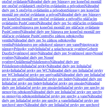
otočné ovládanie
Náhradné diely pre Súpravy pre konečnú montáž
pre otočné ovládanie
S otočným ovládaním a prívodom
Náhradné
diely pre S otočným ovládaním a prívodom
Súpravy pre konečnú
montáž pre otočné ovládanie a prívod
Náhradné diely pre Súpravy
pre konečnú montáž pre otočné ovládanie a prívod
So stláčacím
ovládaním PushControl
Náhradné diely pre So stláčacím ovládaním
PushControl
Súprava pre konečnú montáž pre stláčacie ovládanie
PushControl
Náhradné diely pre Súprava pre konečnú montáž pre
stláčacie ovládanie PushControl
So zátkou odtokového
ventilu
Náhradné diely pre So zátkou odtokového
ventilu
Príslušenstvo pre odtokové súpravy pre vane
Pripojovacie
súpravy
Prípojky vody
Inštalačné a splachovacie systémy
Geberit
Duofix
Systémové steny
Náhradné diely pre Systémové steny
Nosné
systémy
Náhradné diely pre Nosné
systémy
Opláštenia
Príslušenstvo
Náhradné diely pre
Príslušenstvo
Inštalačné prvky
Náhradné diely pre Inštalačné
prvky
Inštalačné prvky pre WC
Náhradné diely pre Inštalačné prvky
pre WC
Inštalačné prvky pre umývadlá
Náhradné diely pre Inštalačné
prvky pre umývadlá
Inštalačné prvky pre bidety
Náhradné diely pre
Inštalačné prvky pre bidety
Inštalačné prvky pre pisoáre
Náhradné
diely pre Inštalačné prvky pre pisoáre
Inštalačné prvky pre sprchy so
stenovým odtokom
Náhradné diely pre Inštalačné prvky pre sprchy
so stenovým odtokom
Inštalačné prvky pre sprchy a vane
Náhradné
diely pre Inštalačné prvky pre sprchy a vane
Inštalačné prvky pre
sprchové steny
Náhradné diely pre Inštalačné prvky pre sprchové