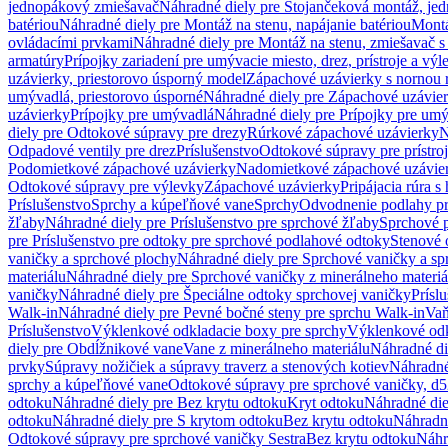
jednopákový zmiešavač
Náhradné diely pre Stojančeková montáž, je
batériou
Náhradné diely pre Montáž na stenu, napájanie batériou
Montá
ovládacími prvkami
Náhradné diely pre Montáž na stenu, zmiešavač 
armatúry
Prípojky zariadení pre umývacie miesto, drez, prístroje a výl
uzávierky, priestorovo úsporný model
Zápachové uzávierky s nornou 
umývadlá, priestorovo úsporné
Náhradné diely pre Zápachové uzávier
uzávierky
Prípojky pre umývadlá
Náhradné diely pre Prípojky pre um
diely pre Odtokové súpravy pre drezy
Rúrkové zápachové uzávierky
N
Odpadové ventily pre drez
Príslušenstvo
Odtokové súpravy pre prístro
Podomietkové zápachové uzávierky
Nadomietkové zápachové uzávie
Odtokové súpravy pre výlevky
Zápachové uzávierky
Pripájacia rúra s
Príslušenstvo
Sprchy a kúpeľňové vane
Sprchy
Odvodnenie podlahy pr
žľaby
Náhradné diely pre Príslušenstvo pre sprchové žľaby
Sprchové 
pre Príslušenstvo pre odtoky pre sprchové podlahové odtoky
Stenové 
vaničky a sprchové plochy
Náhradné diely pre Sprchové vaničky a sp
materiálu
Náhradné diely pre Sprchové vaničky z minerálneho materiá
vaničky
Náhradné diely pre Špeciálne odtoky sprchovej vaničky
Prísl
Walk-in
Náhradné diely pre Pevné bočné steny pre sprchu Walk-in
Vaň
Príslušenstvo
Výklenkové odkladacie boxy pre sprchy
Výklenkové odk
diely pre Obdĺžnikové vane
Vane z minerálneho materiálu
Náhradné di
prvky
Súpravy nožičiek a súpravy traverz a stenových kotiev
Náhradné 
sprchy a kúpeľňové vane
Odtokové súpravy pre sprchové vaničky, d
odtoku
Náhradné diely pre Bez krytu odtoku
Kryt odtoku
Náhradné die
odtoku
Náhradné diely pre S krytom odtoku
Bez krytu odtoku
Náhradné
Odtokové súpravy pre sprchové vaničky Sestra
Bez krytu odtoku
Náhr