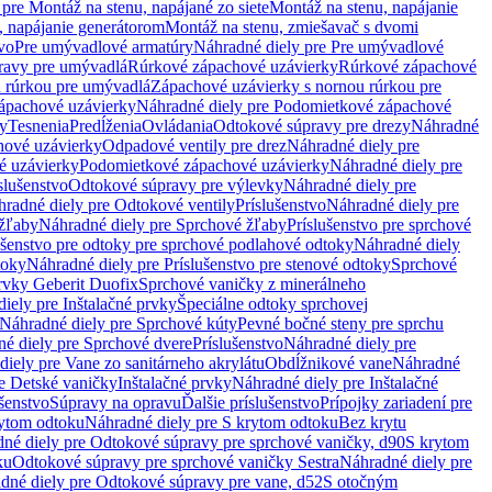
pre Montáž na stenu, napájané zo siete
Montáž na stenu, napájanie
, napájanie generátorom
Montáž na stenu, zmiešavač s dvomi
vo
Pre umývadlové armatúry
Náhradné diely pre Pre umývadlové
ravy pre umývadlá
Rúrkové zápachové uzávierky
Rúrkové zápachové
u rúrkou pre umývadlá
Zápachové uzávierky s nornou rúrkou pre
ápachové uzávierky
Náhradné diely pre Podomietkové zápachové
ky
Tesnenia
Predĺženia
Ovládania
Odtokové súpravy pre drezy
Náhradné
ové uzávierky
Odpadové ventily pre drez
Náhradné diely pre
é uzávierky
Podomietkové zápachové uzávierky
Náhradné diely pre
slušenstvo
Odtokové súpravy pre výlevky
Náhradné diely pre
radné diely pre Odtokové ventily
Príslušenstvo
Náhradné diely pre
žľaby
Náhradné diely pre Sprchové žľaby
Príslušenstvo pre sprchové
ušenstvo pre odtoky pre sprchové podlahové odtoky
Náhradné diely
toky
Náhradné diely pre Príslušenstvo pre stenové odtoky
Sprchové
prvky Geberit Duofix
Sprchové vaničky z minerálneho
iely pre Inštalačné prvky
Špeciálne odtoky sprchovej
Náhradné diely pre Sprchové kúty
Pevné bočné steny pre sprchu
é diely pre Sprchové dvere
Príslušenstvo
Náhradné diely pre
iely pre Vane zo sanitárneho akrylátu
Obdĺžnikové vane
Náhradné
e Detské vaničky
Inštalačné prvky
Náhradné diely pre Inštalačné
ušenstvo
Súpravy na opravu
Ďalšie príslušenstvo
Prípojky zariadení pre
ytom odtoku
Náhradné diely pre S krytom odtoku
Bez krytu
né diely pre Odtokové súpravy pre sprchové vaničky, d90
S krytom
ku
Odtokové súpravy pre sprchové vaničky Sestra
Náhradné diely pre
dné diely pre Odtokové súpravy pre vane, d52
S otočným