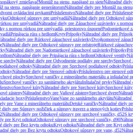
dnopákový zmiešavač
Montáž na stenu, napájané zo siete
Náhradné diely 
ž na stenu, napájanie generátorom
Náhradné diely pre Montáž na stenu
s dvomi ovládacími prvkami
Príslušenstvo
Náhradné diely pre Príslušenst
evku
Odtokové súpravy pre umývadlá
Náhradné diely pre Odtokové súp
rúrkou pre umývadlá
Náhradné diely pre Zápachové uzávierky s norno
ky s nornou rúrkou pre umývadlá, priestorovo úsporné
Podomietkové z
ývadlá
Pripájacia rúra s hrdlom
Kryty
Prípojky
Náhradné diely pre Prípoj
áhradné diely pre Rúrkové zápachové uzávierky
Dvojkomorové zápach
je
Náhradné diely pre Odtokové súpravy pre prístroje
Rúrkové zápachov
rky
Náhradné diely pre Nadomietkové zápachové uzávierky
Prípojky
Prí
 hrdlom
Náhradné diely pre Pripájacia rúra s hrdlom
Odtokové ventily
Náh
e sprchy
Náhradné diely pre Odvodnenie podlahy pre sprchy
Sprchové 
podlahové odtoky
Náhradné diely pre Sprchové podlahové odtoky
Prísl
odtoky
Náhradné diely pre Stenové odtoky
Príslušenstvo pre stenové od
rchové plochy
Sprchové vaničky z minerálneho materiálu a inštalačné 
lu
Sprchové vaničky zo sanitárneho akrylátu
Inštalačné prvky
Náhradné d
ušenstvo
Sprchové kúty
Náhradné diely pre Sprchové kúty
Sprchové kúty
ové zásteny
Náhradné diely pre Vaňové zásteny
Sprchové dvere
Náhradn
ladacie boxy
Príslušenstvo
Vane
Vane zo sanitárneho akrylátu
Náhradné d
ely pre Vane z minerálneho materiálu
Detské vaničky
Náhradné diely pr
diely pre Súpravy nožičiek a súpravy traverz a stenových kotiev
Prísl
52
Náhradné diely pre Odtokové súpravy pre sprchové vaničky, d52
S kr
ly pre Kryt odtoku
Odtokové súpravy pre sprchové vaničky, d90
Náhrad
 diely pre Bez krytu odtoku
Kryt odtoku
Náhradné diely pre Kryt odto
adné diely pre Bez krytu odtoku
Odtokové súpravy pre vane, d52
Náhra