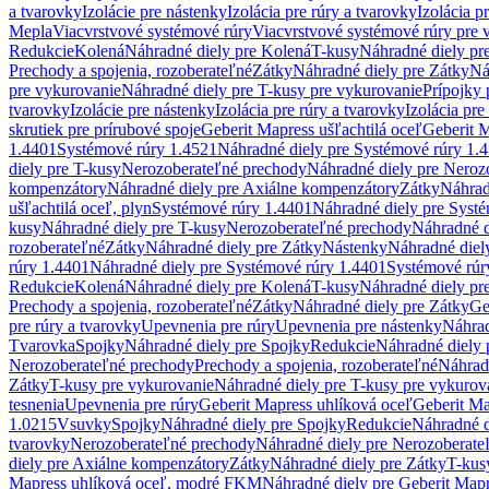
a tvarovky
Izolácie pre nástenky
Izolácia pre rúry a tvarovky
Izolácia p
Mepla
Viacvrstvové systémové rúry
Viacvrstvové systémové rúry pre 
Redukcie
Kolená
Náhradné diely pre Kolená
T-kusy
Náhradné diely pr
Prechody a spojenia, rozoberateľné
Zátky
Náhradné diely pre Zátky
Ná
pre vykurovanie
Náhradné diely pre T-kusy pre vykurovanie
Prípojky 
tvarovky
Izolácie pre nástenky
Izolácia pre rúry a tvarovky
Izolácia pre
skrutiek pre prírubové spoje
Geberit Mapress ušľachtilá oceľ
Geberit M
1.4401
Systémové rúry 1.4521
Náhradné diely pre Systémové rúry 1.
diely pre T-kusy
Nerozoberateľné prechody
Náhradné diely pre Neroz
kompenzátory
Náhradné diely pre Axiálne kompenzátory
Zátky
Náhrad
ušľachtilá oceľ, plyn
Systémové rúry 1.4401
Náhradné diely pre Syst
kusy
Náhradné diely pre T-kusy
Nerozoberateľné prechody
Náhradné d
rozoberateľné
Zátky
Náhradné diely pre Zátky
Nástenky
Náhradné diel
rúry 1.4401
Náhradné diely pre Systémové rúry 1.4401
Systémové rúr
Redukcie
Kolená
Náhradné diely pre Kolená
T-kusy
Náhradné diely pr
Prechody a spojenia, rozoberateľné
Zátky
Náhradné diely pre Zátky
Ge
pre rúry a tvarovky
Upevnenia pre rúry
Upevnenia pre nástenky
Náhrad
Tvarovka
Spojky
Náhradné diely pre Spojky
Redukcie
Náhradné diely 
Nerozoberateľné prechody
Prechody a spojenia, rozoberateľné
Náhradn
Zátky
T-kusy pre vykurovanie
Náhradné diely pre T-kusy pre vykurov
tesnenia
Upevnenia pre rúry
Geberit Mapress uhlíková oceľ
Geberit Ma
1.0215
Vsuvky
Spojky
Náhradné diely pre Spojky
Redukcie
Náhradné d
tvarovky
Nerozoberateľné prechody
Náhradné diely pre Nerozoberate
diely pre Axiálne kompenzátory
Zátky
Náhradné diely pre Zátky
T-kus
Mapress uhlíková oceľ, modré FKM
Náhradné diely pre Geberit Map