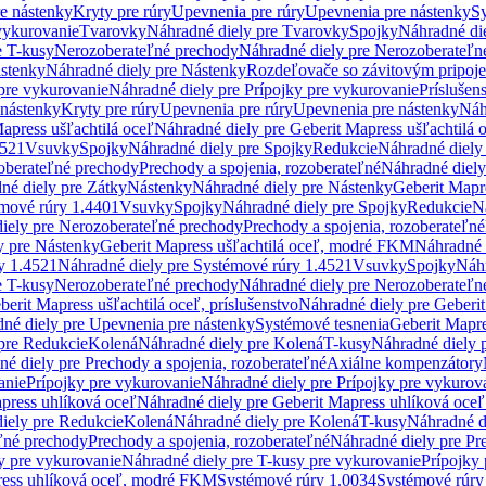
re nástenky
Kryty pre rúry
Upevnenia pre rúry
Upevnenia pre nástenky
Sy
vykurovanie
Tvarovky
Náhradné diely pre Tvarovky
Spojky
Náhradné di
e T-kusy
Nerozoberateľné prechody
Náhradné diely pre Nerozoberateľn
stenky
Náhradné diely pre Nástenky
Rozdeľovače so závitovým pripoj
pre vykurovanie
Náhradné diely pre Prípojky pre vykurovanie
Príslušen
 nástenky
Kryty pre rúry
Upevnenia pre rúry
Upevnenia pre nástenky
Náh
apress ušľachtilá oceľ
Náhradné diely pre Geberit Mapress ušľachtilá 
4521
Vsuvky
Spojky
Náhradné diely pre Spojky
Redukcie
Náhradné diely
oberateľné prechody
Prechody a spojenia, rozoberateľné
Náhradné diely
né diely pre Zátky
Nástenky
Náhradné diely pre Nástenky
Geberit Mapre
émové rúry 1.4401
Vsuvky
Spojky
Náhradné diely pre Spojky
Redukcie
N
iely pre Nerozoberateľné prechody
Prechody a spojenia, rozoberateľné
y pre Nástenky
Geberit Mapress ušľachtilá oceľ, modré FKM
Náhradné 
y 1.4521
Náhradné diely pre Systémové rúry 1.4521
Vsuvky
Spojky
Náhr
e T-kusy
Nerozoberateľné prechody
Náhradné diely pre Nerozoberateľn
berit Mapress ušľachtilá oceľ, príslušenstvo
Náhradné diely pre Geberit
né diely pre Upevnenia pre nástenky
Systémové tesnenia
Geberit Mapr
pre Redukcie
Kolená
Náhradné diely pre Kolená
T-kusy
Náhradné diely 
é diely pre Prechody a spojenia, rozoberateľné
Axiálne kompenzátory
anie
Prípojky pre vykurovanie
Náhradné diely pre Prípojky pre vykurov
press uhlíková oceľ
Náhradné diely pre Geberit Mapress uhlíková oceľ
iely pre Redukcie
Kolená
Náhradné diely pre Kolená
T-kusy
Náhradné d
ľné prechody
Prechody a spojenia, rozoberateľné
Náhradné diely pre Pr
y pre vykurovanie
Náhradné diely pre T-kusy pre vykurovanie
Prípojky
ress uhlíková oceľ, modré FKM
Systémové rúry 1.0034
Systémové rúry