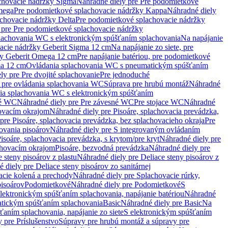
chovacie nádržky Sigma
Náhradné diely pre Pre podomietkové
mega
Pre podomietkové splachovacie nádržky Kappa
Náhradné diely
chovacie nádržky Delta
Pre podomietkové splachovacie nádržky
 pre Pre podomietkové splachovacie nádržky
plachovania WC s elektronickým spúšťaním splachovania
Na napájanie
vacie nádržky Geberit Sigma 12 cm
Na napájanie zo siete, pre
žky Geberit Omega 12 cm
Pre napájanie batériou, pre podomietkové
ma 12 cm
Ovládania splachovania WC s pneumatickým spúšťaním
ly pre Pre dvojité splachovanie
Pre jednoduché
o pre ovládania splachovania WC
Súprava pre hrubú montáž
Náhradné
nia splachovania WC s elektronickým spúšťaním
né WC
Náhradné diely pre Pre závesné WC
Pre stojace WC
Náhradné
hovacím okrajom
Náhradné diely pre Pisoáre, splachovacia prevádzka,
pre Pisoáre, splachovacia prevádzka, bez splachovacieho okraja
Pre
ovania pisoárov
Náhradné diely pre S integrovaným ovládaním
isoáre, splachovacia prevádzka, s krytom/pre kryt
Náhradné diely pre
chovacím okrajom
Pisoáre, bezvodná prevádzka
Náhradné diely pre
e steny pisoárov z plastu
Náhradné diely pre Deliace steny pisoárov z
 diely pre Deliace steny pisoárov zo sanitárnej
acie kolená a prechody
Náhradné diely pre Splachovacie rúrky,
pisoárov
Podomietkové
Náhradné diely pre Podomietkové
S
lektronickým spúšťaním splachovania, napájanie batériou
Náhradné
atickým spúšťaním splachovania
Basic
Náhradné diely pre Basic
Na
ťaním splachovania, napájanie zo siete
S elektronickým spúšťaním
 pre Príslušenstvo
Súpravy pre hrubú montáž a súpravy pre