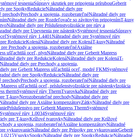
stémové tesnenia
Súpravy skrutiek pre pripojenia prírubou
Geberit
ely pre Spojky
Redukcie
Náhradné diely pre
é prechody
Prechody a spojenia, rozoberateľné
Náhradné diely pre
ením
Náhradné diely pre Rozdeľovače so závitovým pripojením
T-kusy
stvo
Náhradné diely pre Príslušenstvo
Izolácie pre rúry a
radné diely pre Upevnenia pre nástenky
Systémové tesnenia
Súpravy
oceľ
Systémové rúry 1.4401
Náhradné diely pre Systémové rúry
 pre Redukcie
Kolená
Náhradné diely pre Kolená
T-kusy
Náhradné
 pre Prechody a spojenia, rozoberateľné
Axiálne
ss ušľachtilá oceľ, plyn
Náhradné diely pre Geberit Mapress
áhradné diely pre Redukcie
Kolená
Náhradné diely pre Kolená
T-
Náhradné diely pre Prechody a spojenia,
diely pre Geberit Mapress ušľachtilá oceľ, modré FKM
Systémové
adné diely pre Spojky
Redukcie
Náhradné diely pre
é prechody
Prechody a spojenia, rozoberateľné
Náhradné diely pre
 Mapress ušľachtilá oceľ, príslušenstvo
Izolácie pre nástenky
Izolácia
ess therm
Systémové rúry Therm
Tvarovka
Náhradné diely pre
pre T-kusy
Nerozoberateľné prechody
Náhradné diely pre
Náhradné diely pre Axiálne kompenzátory
Zátky
Náhradné diely pre
anie
Príslušenstvo pre Geberit Mapress Therm
Systémové
Systémové rúry 1.0034
Systémové rúry
iely pre T-kusy
Krížové tvarovky
Náhradné diely pre Krížové
echody a spojenia, rozoberateľné
Axiálne kompenzátory
Náhradné
 pre vykurovanie
Náhradné diely pre Prípojky pre vykurovanie
Geberit
 1.0215
Vsuvky
Spojky
Náhradné diely pre Spojky
Redukcie
Náhradné