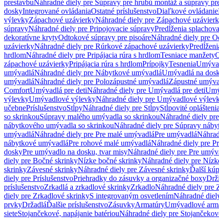
prestavbu
Náhradné diely pre Súpravy pre hrubú montáž a súpravy pr
dosky
Integrované ovládania
Ostatné príslušenstvo
Diaľkové ovládanie
výlevky
Zápachové uzávierky
Náhradné diely pre Zápachové uzávier
súpravy
Náhradné diely pre Pripojovacie súpravy
Predĺženia splachov
dekoratívne kryty
Odtokové súpravy pre pisoáre
Náhradné diely pre O
uzávierky
Náhradné diely pre Rúrkové zápachové uzávierky
Predĺženi
hrdlom
Náhradné diely pre Pripájacia rúra s hrdlom
Tesniace manžety
O
zápachové uzávierky
Pripájacia rúra s hrdlom
Prípojky
Tesnenia
Umývac
umývadlá
Náhradné diely pre Nábytkové umývadlá
Umývadlá na dos
umývadlá
Náhradné diely pre Polozápustné umývadlá
Zápustné umýva
Comfort
Umývadlá pre deti
Náhradné diely pre Umývadlá pre deti
Umý
výlevky
Umývadlové výlevky
Náhradné diely pre Umývadlové výlev
učebne
Príslušenstvo
Stĺpy
Náhradné diely pre Stĺpy
Stĺpovité oplášteni
so skrinkou
Súpravy malého umývadla so skrinkou
Náhradné diely pr
nábytkového umývadla so skrinkou
Náhradné diely pre Súpravy náby
umývadlá
Náhradné diely pre Pre malé umývadlá
Pre umývadlá
Náhrad
nábytkové umývadlá
Pre rohové malé umývadlá
Náhradné diely pre P
dosky
Pre umývadlo na dosku, tvar misy
Náhradné diely pre Pre umýva
diely pre Bočné skrinky
Nízke bočné skrinky
Náhradné diely pre Nízk
skrinky
Závesné skrinky
Náhradné diely pre Závesné skrinky
Ďalší kú
diely pre Príslušenstvo
Priehradky do zásuvky a organizačné boxy
Drži
príslušenstvo
Zrkadlá a zrkadlové skrinky
Zrkadlo
Náhradné diely pre 
diely pre Zrkadlové skrinky
S integrovaným osvetlením
Náhradné diel
prvky
Držadlá
Ďalšie príslušenstvo
Zásuvky
Armatúry
Umývadlové arm
siete
Stojančekové, napájanie batériou
Náhradné diely pre Stojančekové