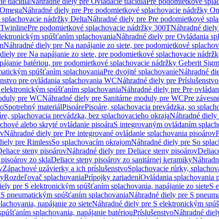
e tlačidlá
Náhradné diely pre Ovládacie tlačidlá
Pre podomietkové spla
y Omega
Náhradné diely pre Pre podomietkové splachovacie nádržky O
 splachovacie nádržky Delta
Náhradné diely pre Pre podomietkové spla
 Twinline
Pre podomietkové splachovacie nádržky 300T
Náhradné diely
lektronickým spúšťaním splachovania
Náhradné diely pre Ovládania s
cm
Náhradné diely pre Na napájanie zo siete, pre podomietkové splacho
diely pre Na napájanie zo siete, pre podomietkové splachovacie nádr
apájanie batériou, pre podomietkové splachovacie nádržky Geberit Sig
matickým spúšťaním splachovania
Pre dvojité splachovanie
Náhradné die
enstvo pre ovládania splachovania WC
Náhradné diely pre Príslušenstv
 elektronickým spúšťaním splachovania
Náhradné diely pre Pre ovláda
oduly pre WC
Náhradné diely pre Sanitárne moduly pre WC
Pre záves
vo
Spotrebný materiál
Pisoáre
Pisoáre, splachovacia prevádzka, so splac
áre, splachovacia prevádzka, bez splachovacieho okraja
Náhradné diely 
chové alebo skryté ovládanie pisoára
S integrovaným ovládaním splach
ov
Náhradné diely pre Pre integrované ovládanie splachovania pisoárov
P
iely pre Rimless
So splachovacím okrajom
Náhradné diely pre So spla
eliace steny pisoárov
Náhradné diely pre Deliace steny pisoárov
Deliac
 pisoárov zo skla
Deliace steny pisoárov zo sanitárnej keramiky
Náhradné
v
Zápachové uzávierky a ich príslušenstvo
Splachovacie rúrky, splachov
ly
Rozdeľovač splachovania
Prípojky zariadení
Ovládania splachovania 
ely pre S elektronickým spúšťaním splachovania, napájanie zo siete
S e
u
S pneumatickým spúšťaním splachovania
Náhradné diely pre S pneum
achovania, napájanie zo siete
Náhradné diely pre S elektronickým spúš
spúšťaním splachovania, napájanie batériou
Príslušenstvo
Náhradné diely