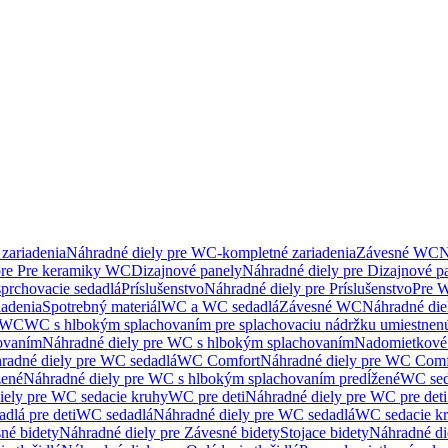
zariadenia
Náhradné diely pre WC-kompletné zariadenia
Závesné WC
N
pre Pre keramiky WC
Dizajnové panely
Náhradné diely pre Dizajnové p
sprchovacie sedadlá
Príslušenstvo
Náhradné diely pre Príslušenstvo
Pre W
iadenia
Spotrebný materiál
WC a WC sedadlá
Závesné WC
Náhradné di
e WC
WC s hlbokým splachovaním pre splachovaciu nádržku umiestne
ovaním
Náhradné diely pre WC s hlbokým splachovaním
Nadomietkové 
radné diely pre WC sedadlá
WC Comfort
Náhradné diely pre WC Comf
žené
Náhradné diely pre WC s hlbokým splachovaním predĺžené
WC sed
iely pre WC sedacie kruhy
WC pre deti
Náhradné diely pre WC pre deti
dlá pre deti
WC sedadlá
Náhradné diely pre WC sedadlá
WC sedacie k
né bidety
Náhradné diely pre Závesné bidety
Stojace bidety
Náhradné die