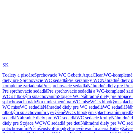
SK
Toalety a pisoáre
Sprchovacie WC Geberit AquaClean
WC-kompletné 
diely pre Sprchovacie WC sedadlá
Pre keramiky WC
Náhradné diely 
kompletné zariadenia
Pre sprchovacie sedadlá
Náhradné diely pre Pre 
Pre sprchovacie sedadlá
Pre sprchovacie sedadlá a WC-kompletné zar
WC s hlbokým splachovaním
Stojace WC
Náhradné diely pre Stojac
splachovaciu nádržku umiestnenú na WC mise
WC s hlbokým splach
WC mise
WC sedadlá
Náhradné diely pre WC sedadlá
WC sedadlá
Náh
hlbokým splachovaním vyvýšené
WC s hlbokým splachovaním predĺ
sedadlá
Náhradné diely pre WC sedadlá
WC sedacie kruhy
Náhradné d
diely pre Stojace WC
WC sedadlá pre deti
Náhradné diely pre WC seda
splachovaním
Príslušenstvo
Prípojky
Pripevňovací materiál
Bidety
Záves