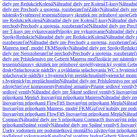
diely pre Redukcie
Kolená
Náhradné diely pre Kolená
T-kusy
Náhradné
diely pre Prechody a spojenia, rozoberateľné
Zátky
Náhradné diely pr
nástenky
Systémové tesnenia
Súpravy skrutiek pre prírubové spoje
Geb
pre Redukcie
Kolená
Náhradné diely pre Kolená
T-kusy
Náhradné diely
prechody
Prechody a spojenia, rozoberateľné
Náhradné diely pre Prech
pre T-kusy pre vykurovanie
Prípojky pre vykurovanie
Náhradné diely 
Spojky
Redukcie
Náhradné diely pre Redukcie
Kolená
Náhradné diely 
rozoberateľné
Náhradné diely pre Prechody a spojenia, rozoberateľné
Mapress meď, modré FKM
Spojky
Náhradné diely pre Spojky
Redukc
diely pre Nerozoberateľné prechody
Prechody a spojenia, rozoberateľ
diely pre Príslušenstvo pre Geberit Mapress meď
Izolácie pre nástenky
tesnenia
Súpravy skrutiek pre prírubové spoje
Hygienický systém Gebe
dosky
Splachovacie nádržky a ovládania splachovania WC s hygieni
splachovacie nádržky s hygienickým prepláchnutím
Hygienické mont
s hygienickým prepláchnutím
Náhradné diely pre Príslušenstvo pre s
zdroje
Sieťové komponenty
Potrubné armatúry
Priame sedlové ventily
N
sedlové ventily
Náhradné diely pre Šikmé sedlové ventily
S lisovanými
prípojkami Mepla
S lisovanými prípojkami Mapress
Náhradné diely pr
lisovanými prípojkami FlowFit
S lisovanými prípojkami Mepla
Náhrad
lisovanými prípojkami Mapress, modré FKM
Guľové kohúty pre pod
lisovanými prípojkami FlowFit
S lisovanými prípojkami Mepla
Náhrad
Compact
Náhradné diely pre S prípojkami Compact
S lisovanými príp
prípojkami
Spätné ventily
Náhradné diely pre Spätné ventily
S lisovan
Úseky vodomeru pre podomietkovú montáž
So závitovými prípojkam
podlahové vykurovanie
Kanalizačné systémy budov
Geberit Silent-db