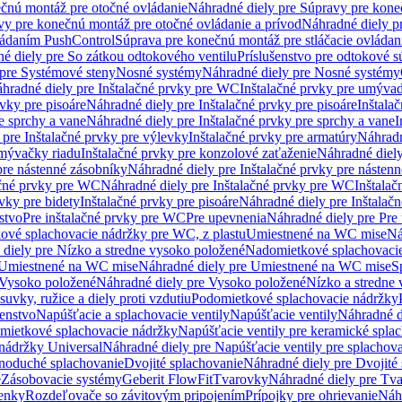
čnú montáž pre otočné ovládanie
Náhradné diely pre Súpravy pre kone
vy pre konečnú montáž pre otočné ovládanie a prívod
Náhradné diely p
vládaním PushControl
Súprava pre konečnú montáž pre stláčacie ovládan
é diely pre So zátkou odtokového ventilu
Príslušenstvo pre odtokové s
pre Systémové steny
Nosné systémy
Náhradné diely pre Nosné systémy
hradné diely pre Inštalačné prvky pre WC
Inštalačné prvky pre umývad
rvky pre pisoáre
Náhradné diely pre Inštalačné prvky pre pisoáre
Inštala
e sprchy a vane
Náhradné diely pre Inštalačné prvky pre sprchy a vane
I
 pre Inštalačné prvky pre výlevky
Inštalačné prvky pre armatúry
Náhradn
umývačky riadu
Inštalačné prvky pre konzolové zaťaženie
Náhradné diely
pre nástenné zásobníky
Náhradné diely pre Inštalačné prvky pre násten
ačné prvky pre WC
Náhradné diely pre Inštalačné prvky pre WC
Inštala
vky pre bidety
Inštalačné prvky pre pisoáre
Náhradné diely pre Inštalačn
stvo
Pre inštalačné prvky pre WC
Pre upevnenia
Náhradné diely pre Pre
ové splachovacie nádržky pre WC, z plastu
Umiestnené na WC mise
Ná
diely pre Nízko a stredne vysoko položené
Nadomietkové splachovacie
Umiestnené na WC mise
Náhradné diely pre Umiestnené na WC mise
S
Vysoko položené
Náhradné diely pre Vysoko položené
Nízko a stredne
suvky, ružice a diely proti vzdutiu
Podomietkové splachovacie nádržky
šenstvo
Napúšťacie a splachovacie ventily
Napúšťacie ventily
Náhradné d
omietkové splachovacie nádržky
Napúšťacie ventily pre keramické spla
 nádržky Universal
Náhradné diely pre Napúšťacie ventily pre splachov
dnoduché splachovanie
Dvojité splachovanie
Náhradné diely pre Dvojité
e
Zásobovacie systémy
Geberit FlowFit
Tvarovky
Náhradné diely pre Tv
tenky
Rozdeľovače so závitovým pripojením
Prípojky pre ohrievanie
Náhr