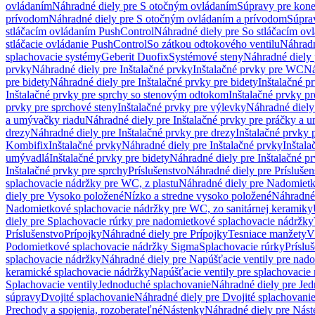
ovládaním
Náhradné diely pre S otočným ovládaním
Súpravy pre kone
prívodom
Náhradné diely pre S otočným ovládaním a prívodom
Súpra
stláčacím ovládaním PushControl
Náhradné diely pre So stláčacím o
stláčacie ovládanie PushControl
So zátkou odtokového ventilu
Náhradn
splachovacie systémy
Geberit Duofix
Systémové steny
Náhradné diely 
prvky
Náhradné diely pre Inštalačné prvky
Inštalačné prvky pre WC
Ná
pre bidety
Náhradné diely pre Inštalačné prvky pre bidety
Inštalačné p
Inštalačné prvky pre sprchy so stenovým odtokom
Inštalačné prvky pr
prvky pre sprchové steny
Inštalačné prvky pre výlevky
Náhradné diely
a umývačky riadu
Náhradné diely pre Inštalačné prvky pre práčky a 
drezy
Náhradné diely pre Inštalačné prvky pre drezy
Inštalačné prvky 
Kombifix
Inštalačné prvky
Náhradné diely pre Inštalačné prvky
Inštal
umývadlá
Inštalačné prvky pre bidety
Náhradné diely pre Inštalačné pr
Inštalačné prvky pre sprchy
Príslušenstvo
Náhradné diely pre Príslušen
splachovacie nádržky pre WC, z plastu
Náhradné diely pre Nadomietk
diely pre Vysoko položené
Nízko a stredne vysoko položené
Náhradné 
Nadomietkové splachovacie nádržky pre WC, zo sanitárnej keramiky
diely pre Splachovacie rúrky pre nadomietkové splachovacie nádržky
Príslušenstvo
Prípojky
Náhradné diely pre Prípojky
Tesniace manžety
V
Podomietkové splachovacie nádržky Sigma
Splachovacie rúrky
Príslu
splachovacie nádržky
Náhradné diely pre Napúšťacie ventily pre nad
keramické splachovacie nádržky
Napúšťacie ventily pre splachovacie
Splachovacie ventily
Jednoduché splachovanie
Náhradné diely pre Je
súpravy
Dvojité splachovanie
Náhradné diely pre Dvojité splachovani
Prechody a spojenia, rozoberateľné
Nástenky
Náhradné diely pre Nás