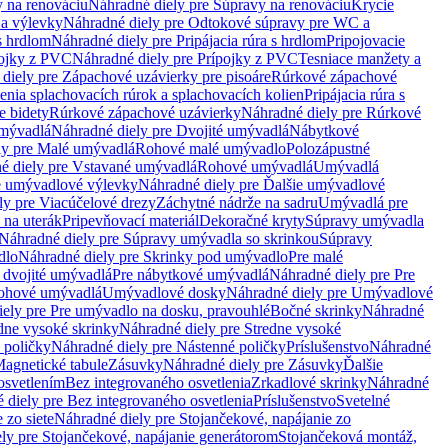
 na renováciu
Náhradné diely pre Súpravy na renováciu
Krycie
a výlevky
Náhradné diely pre Odtokové súpravy pre WC a
 s hrdlom
Náhradné diely pre Pripájacia rúra s hrdlom
Pripojovacie
ojky z PVC
Náhradné diely pre Prípojky z PVC
Tesniace manžety a
diely pre Zápachové uzávierky pre pisoáre
Rúrkové zápachové
enia splachovacích rúrok a splachovacích kolien
Pripájacia rúra s
e bidety
Rúrkové zápachové uzávierky
Náhradné diely pre Rúrkové
umývadlá
Náhradné diely pre Dvojité umývadlá
Nábytkové
ly pre Malé umývadlá
Rohové malé umývadlo
Polozápustné
é diely pre Vstavané umývadlá
Rohové umývadlá
Umývadlá
e umývadlové výlevky
Náhradné diely pre Ďalšie umývadlové
ly pre Viacúčelové drezy
Záchytné nádrže na sadru
Umývadlá pre
 na uterák
Pripevňovací materiál
Dekoračné kryty
Súpravy umývadla
Náhradné diely pre Súpravy umývadla so skrinkou
Súpravy
dlo
Náhradné diely pre Skrinky pod umývadlo
Pre malé
 dvojité umývadlá
Pre nábytkové umývadlá
Náhradné diely pre Pre
rohové umývadlá
Umývadlové dosky
Náhradné diely pre Umývadlové
ely pre Pre umývadlo na dosku, pravouhlé
Bočné skrinky
Náhradné
dne vysoké skrinky
Náhradné diely pre Stredne vysoké
 poličky
Náhradné diely pre Nástenné poličky
Príslušenstvo
Náhradné
agnetické tabule
Zásuvky
Náhradné diely pre Zásuvky
Ďalšie
osvetlením
Bez integrovaného osvetlenia
Zrkadlové skrinky
Náhradné
 diely pre Bez integrovaného osvetlenia
Príslušenstvo
Svetelné
 zo siete
Náhradné diely pre Stojančekové, napájanie zo
ly pre Stojančekové, napájanie generátorom
Stojančeková montáž,