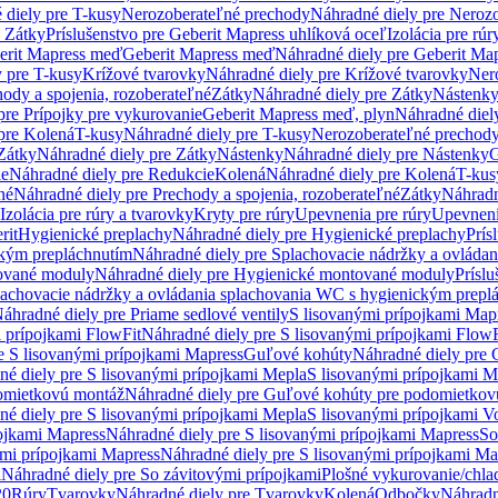
 diely pre T-kusy
Nerozoberateľné prechody
Náhradné diely pre Neroz
e Zátky
Príslušenstvo pre Geberit Mapress uhlíková oceľ
Izolácia pre rúr
erit Mapress meď
Geberit Mapress meď
Náhradné diely pre Geberit Ma
 pre T-kusy
Krížové tvarovky
Náhradné diely pre Krížové tvarovky
Ner
ody a spojenia, rozoberateľné
Zátky
Náhradné diely pre Zátky
Nástenk
pre Prípojky pre vykurovanie
Geberit Mapress meď, plyn
Náhradné diel
pre Kolená
T-kusy
Náhradné diely pre T-kusy
Nerozoberateľné prechod
Zátky
Náhradné diely pre Zátky
Nástenky
Náhradné diely pre Nástenky
G
ie
Náhradné diely pre Redukcie
Kolená
Náhradné diely pre Kolená
T-kus
né
Náhradné diely pre Prechody a spojenia, rozoberateľné
Zátky
Náhradn
Izolácia pre rúry a tvarovky
Kryty pre rúry
Upevnenia pre rúry
Upevneni
rit
Hygienické preplachy
Náhradné diely pre Hygienické preplachy
Prís
ckým prepláchnutím
Náhradné diely pre Splachovacie nádržky a ovláda
ované moduly
Náhradné diely pre Hygienické montované moduly
Prísl
plachovacie nádržky a ovládania splachovania WC s hygienickým prepl
áhradné diely pre Priame sedlové ventily
S lisovanými prípojkami Map
 prípojkami FlowFit
Náhradné diely pre S lisovanými prípojkami FlowF
e S lisovanými prípojkami Mapress
Guľové kohúty
Náhradné diely pre
né diely pre S lisovanými prípojkami Mepla
S lisovanými prípojkami M
omietkovú montáž
Náhradné diely pre Guľové kohúty pre podomietkov
né diely pre S lisovanými prípojkami Mepla
S lisovanými prípojkami V
ojkami Mapress
Náhradné diely pre S lisovanými prípojkami Mapress
So
ými prípojkami Mapress
Náhradné diely pre S lisovanými prípojkami Ma
i
Náhradné diely pre So závitovými prípojkami
Plošné vykurovanie/chla
20
Rúry
Tvarovky
Náhradné diely pre Tvarovky
Kolená
Odbočky
Náhradn