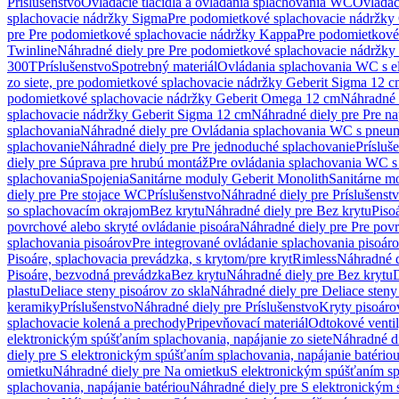
Príslušenstvo
Ovládacie tlačidlá a ovládania splachovania WC
Ovládaci
splachovacie nádržky Sigma
Pre podomietkové splachovacie nádržk
pre Pre podomietkové splachovacie nádržky Kappa
Pre podomietkové
Twinline
Náhradné diely pre Pre podomietkové splachovacie nádržky
300T
Príslušenstvo
Spotrebný materiál
Ovládania splachovania WC s e
zo siete, pre podomietkové splachovacie nádržky Geberit Sigma 12 
podomietkové splachovacie nádržky Geberit Omega 12 cm
Náhradné 
splachovacie nádržky Geberit Sigma 12 cm
Náhradné diely pre Pre n
splachovania
Náhradné diely pre Ovládania splachovania WC s pneu
splachovanie
Náhradné diely pre Pre jednoduché splachovanie
Prísluš
diely pre Súprava pre hrubú montáž
Pre ovládania splachovania WC s
splachovania
Spojenia
Sanitárne moduly Geberit Monolith
Sanitárne m
diely pre Pre stojace WC
Príslušenstvo
Náhradné diely pre Príslušenst
so splachovacím okrajom
Bez krytu
Náhradné diely pre Bez krytu
Piso
povrchové alebo skryté ovládanie pisoára
Náhradné diely pre Pre povr
splachovania pisoárov
Pre integrované ovládanie splachovania pisoár
Pisoáre, splachovacia prevádzka, s krytom/pre kryt
Rimless
Náhradné d
Pisoáre, bezvodná prevádzka
Bez krytu
Náhradné diely pre Bez krytu
D
plastu
Deliace steny pisoárov zo skla
Náhradné diely pre Deliace steny
keramiky
Príslušenstvo
Náhradné diely pre Príslušenstvo
Kryty pisoáro
splachovacie kolená a prechody
Pripevňovací materiál
Odtokové venti
elektronickým spúšťaním splachovania, napájanie zo siete
Náhradné di
diely pre S elektronickým spúšťaním splachovania, napájanie batério
omietku
Náhradné diely pre Na omietku
S elektronickým spúšťaním spl
splachovania, napájanie batériou
Náhradné diely pre S elektronickým 