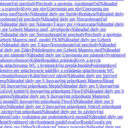
oberateľné prechody
Prechody a spojenia, rozoberateľné
Náhradné
y a tvarovky
Kryty pre rúry
Upevnenia pre rúry
Upevnenia pre
press meď
Spojky
Náhradné diely pre Spojky
Redukcie
Náhradné diely
ozoberateľné prechody
Náhradné diely pre Nerozoberateľné
y
Náhradné diely pre Nástenky
T-kusy pre vykurovanie
Náhradné diely
y pre Geberit Mapress meď, plyn
Spojky
Náhradné diely pre
y
Náhradné diely pre Nerozoberateľné prechody
Prechody a spojenia,
eberit Mapress meď, modré FKM
Náhradné diely pre Geberit
y
Náhradné diely pre T-kusy
Nerozoberateľné prechody
Náhradné
é diely pre Zátky
Príslušenstvo pre Geberit Mapress meď
Náhradné
a pre nástenky
Náhradné diely pre Upevnenia pre nástenky
Systémové
lušenstvo
Senzory
Káble
Regulátor prietoku
Kryty a krycie
nia splachovania WC s hygienickým prepláchnutím
Podomietkové
ušenstvo pre splachovacie nádržky a ovládania splachovania WC
áchnutím
Senzory
Káble
Sieťové zdroje
Náhradné diely pre Sieťové
ress
Náhradné diely pre S lisovanými prípojkami Mapress
Šikmé
it
S lisovanými prípojkami Mepla
Náhradné diely pre S lisovanými
 Guľové kohúty
S lisovanými prípojkami FlowFit
Náhradné diely pre S
apress
Náhradné diely pre S lisovanými prípojkami Mapress
S
ú montáž
S lisovanými prípojkami FlowFit
Náhradné diely pre S
olex
Náhradné diely pre S lisovanými prípojkami Volex
S prípojkami
 závitovými prípojkami
Náhradné diely pre So závitovými
press
Úseky vodomeru pre podomietkovú montáž
Náhradné diely pre
denie
Systémové rúry
Sortiment rozdeľovačov
Rozdeľovače pre
é diely pre Odbočky
Redukcie
Čistiace tvarovky
Náhradné diely pre