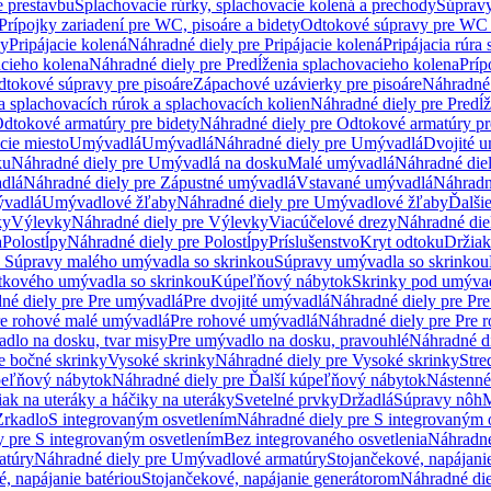
e prestavbu
Splachovacie rúrky, splachovacie kolená a prechody
Súpravy
Prípojky zariadení pre WC, pisoáre a bidety
Odtokové súpravy pre WC 
ky
Pripájacie kolená
Náhradné diely pre Pripájacie kolená
Pripájacia rúra
acieho kolena
Náhradné diely pre Predĺženia splachovacieho kolena
Príp
dtokové súpravy pre pisoáre
Zápachové uzávierky pre pisoáre
Náhradné 
a splachovacích rúrok a splachovacích kolien
Náhradné diely pre Predĺž
dtokové armatúry pre bidety
Náhradné diely pre Odtokové armatúry pr
ie miesto
Umývadlá
Umývadlá
Náhradné diely pre Umývadlá
Dvojité 
ku
Náhradné diely pre Umývadlá na dosku
Malé umývadlá
Náhradné die
dlá
Náhradné diely pre Zápustné umývadlá
Vstavané umývadlá
Náhradn
vadlá
Umývadlové žľaby
Náhradné diely pre Umývadlové žľaby
Ďalši
ky
Výlevky
Náhradné diely pre Výlevky
Viacúčelové drezy
Náhradné die
a
Polostĺpy
Náhradné diely pre Polostĺpy
Príslušenstvo
Kryt odtoku
Držiak
e Súpravy malého umývadla so skrinkou
Súpravy umývadla so skrinkou
tkového umývadla so skrinkou
Kúpeľňový nábytok
Skrinky pod umýva
né diely pre Pre umývadlá
Pre dvojité umývadlá
Náhradné diely pre Pre
re rohové malé umývadlá
Pre rohové umývadlá
Náhradné diely pre Pre 
dlo na dosku, tvar misy
Pre umývadlo na dosku, pravouhlé
Náhradné di
e bočné skrinky
Vysoké skrinky
Náhradné diely pre Vysoké skrinky
Stre
peľňový nábytok
Náhradné diely pre Ďalší kúpeľňový nábytok
Nástenné
ak na uteráky a háčiky na uteráky
Svetelné prvky
Držadlá
Súpravy nôh
M
Zrkadlo
S integrovaným osvetlením
Náhradné diely pre S integrovaným 
y pre S integrovaným osvetlením
Bez integrovaného osvetlenia
Náhradné
atúry
Náhradné diely pre Umývadlové armatúry
Stojančekové, napájanie
, napájanie batériou
Stojančekové, napájanie generátorom
Náhradné die