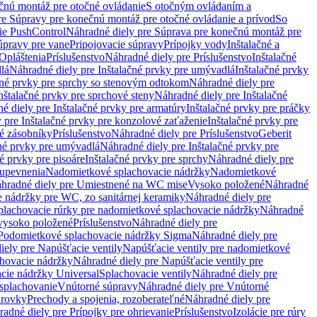
čnú montáž pre otočné ovládanie
S otočným ovládaním a
re Súpravy pre konečnú montáž pre otočné ovládanie a prívod
So
ie PushControl
Náhradné diely pre Súprava pre konečnú montáž pre
úpravy pre vane
Pripojovacie súpravy
Prípojky vody
Inštalačné a
Opláštenia
Príslušenstvo
Náhradné diely pre Príslušenstvo
Inštalačné
lá
Náhradné diely pre Inštalačné prvky pre umývadlá
Inštalačné prvky
čné prvky pre sprchy so stenovým odtokom
Náhradné diely pre
nštalačné prvky pre sprchové steny
Náhradné diely pre Inštalačné
é diely pre Inštalačné prvky pre armatúry
Inštalačné prvky pre práčky
 pre Inštalačné prvky pre konzolové zaťaženie
Inštalačné prvky pre
né zásobníky
Príslušenstvo
Náhradné diely pre Príslušenstvo
Geberit
čné prvky pre umývadlá
Náhradné diely pre Inštalačné prvky pre
é prvky pre pisoáre
Inštalačné prvky pre sprchy
Náhradné diely pre
 upevnenia
Nadomietkové splachovacie nádržky
Nadomietkové
hradné diely pre Umiestnené na WC mise
Vysoko položené
Náhradné
 nádržky pre WC, zo sanitárnej keramiky
Náhradné diely pre
plachovacie rúrky pre nadomietkové splachovacie nádržky
Náhradné
 vysoko položené
Príslušenstvo
Náhradné diely pre
Podomietkové splachovacie nádržky Sigma
Náhradné diely pre
iely pre Napúšťacie ventily
Napúšťacie ventily pre nadomietkové
chovacie nádržky
Náhradné diely pre Napúšťacie ventily pre
acie nádržky Universal
Splachovacie ventily
Náhradné diely pre
 splachovanie
Vnútorné súpravy
Náhradné diely pre Vnútorné
arovky
Prechody a spojenia, rozoberateľné
Náhradné diely pre
adné diely pre Prípojky pre ohrievanie
Príslušenstvo
Izolácie pre rúry