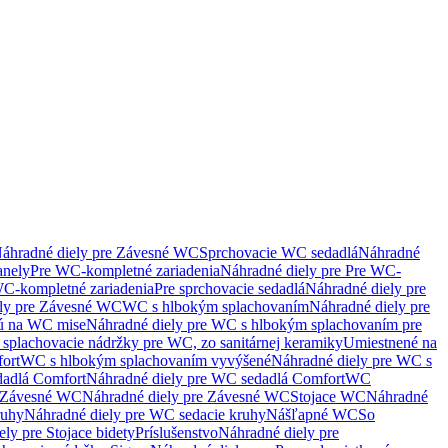
áhradné diely pre Závesné WC
Sprchovacie WC sedadlá
Náhradné
anely
Pre WC-kompletné zariadenia
Náhradné diely pre Pre WC-
C-kompletné zariadenia
Pre sprchovacie sedadlá
Náhradné diely pre
ely pre Závesné WC
WC s hlbokým splachovaním
Náhradné diely pre
nú na WC mise
Náhradné diely pre WC s hlbokým splachovaním pre
splachovacie nádržky pre WC, zo sanitárnej keramiky
Umiestnené na
ort
WC s hlbokým splachovaním vyvýšené
Náhradné diely pre WC s
adlá Comfort
Náhradné diely pre WC sedadlá Comfort
WC
Závesné WC
Náhradné diely pre Závesné WC
Stojace WC
Náhradné
ruhy
Náhradné diely pre WC sedacie kruhy
Nášľapné WC
So
ly pre Stojace bidety
Príslušenstvo
Náhradné diely pre