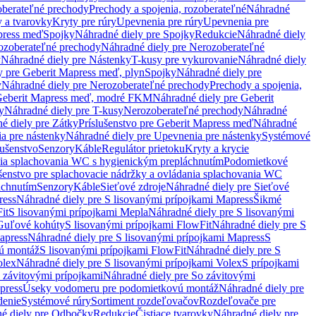
oberateľné prechody
Prechody a spojenia, rozoberateľné
Náhradné
y a tvarovky
Kryty pre rúry
Upevnenia pre rúry
Upevnenia pre
press meď
Spojky
Náhradné diely pre Spojky
Redukcie
Náhradné diely
ozoberateľné prechody
Náhradné diely pre Nerozoberateľné
y
Náhradné diely pre Nástenky
T-kusy pre vykurovanie
Náhradné diely
y pre Geberit Mapress meď, plyn
Spojky
Náhradné diely pre
y
Náhradné diely pre Nerozoberateľné prechody
Prechody a spojenia,
eberit Mapress meď, modré FKM
Náhradné diely pre Geberit
y
Náhradné diely pre T-kusy
Nerozoberateľné prechody
Náhradné
é diely pre Zátky
Príslušenstvo pre Geberit Mapress meď
Náhradné
a pre nástenky
Náhradné diely pre Upevnenia pre nástenky
Systémové
lušenstvo
Senzory
Káble
Regulátor prietoku
Kryty a krycie
nia splachovania WC s hygienickým prepláchnutím
Podomietkové
ušenstvo pre splachovacie nádržky a ovládania splachovania WC
áchnutím
Senzory
Káble
Sieťové zdroje
Náhradné diely pre Sieťové
ress
Náhradné diely pre S lisovanými prípojkami Mapress
Šikmé
it
S lisovanými prípojkami Mepla
Náhradné diely pre S lisovanými
 Guľové kohúty
S lisovanými prípojkami FlowFit
Náhradné diely pre S
apress
Náhradné diely pre S lisovanými prípojkami Mapress
S
ú montáž
S lisovanými prípojkami FlowFit
Náhradné diely pre S
olex
Náhradné diely pre S lisovanými prípojkami Volex
S prípojkami
 závitovými prípojkami
Náhradné diely pre So závitovými
press
Úseky vodomeru pre podomietkovú montáž
Náhradné diely pre
denie
Systémové rúry
Sortiment rozdeľovačov
Rozdeľovače pre
é diely pre Odbočky
Redukcie
Čistiace tvarovky
Náhradné diely pre