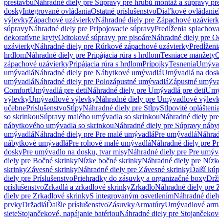
prestavbu
Náhradné diely pre Súpravy pre hrubú montáž a súpravy pr
dosky
Integrované ovládania
Ostatné príslušenstvo
Diaľkové ovládanie
výlevky
Zápachové uzávierky
Náhradné diely pre Zápachové uzávier
súpravy
Náhradné diely pre Pripojovacie súpravy
Predĺženia splachov
dekoratívne kryty
Odtokové súpravy pre pisoáre
Náhradné diely pre O
uzávierky
Náhradné diely pre Rúrkové zápachové uzávierky
Predĺženi
hrdlom
Náhradné diely pre Pripájacia rúra s hrdlom
Tesniace manžety
O
zápachové uzávierky
Pripájacia rúra s hrdlom
Prípojky
Tesnenia
Umývac
umývadlá
Náhradné diely pre Nábytkové umývadlá
Umývadlá na dos
umývadlá
Náhradné diely pre Polozápustné umývadlá
Zápustné umýva
Comfort
Umývadlá pre deti
Náhradné diely pre Umývadlá pre deti
Umý
výlevky
Umývadlové výlevky
Náhradné diely pre Umývadlové výlev
učebne
Príslušenstvo
Stĺpy
Náhradné diely pre Stĺpy
Stĺpovité oplášteni
so skrinkou
Súpravy malého umývadla so skrinkou
Náhradné diely pr
nábytkového umývadla so skrinkou
Náhradné diely pre Súpravy náby
umývadlá
Náhradné diely pre Pre malé umývadlá
Pre umývadlá
Náhrad
nábytkové umývadlá
Pre rohové malé umývadlá
Náhradné diely pre P
dosky
Pre umývadlo na dosku, tvar misy
Náhradné diely pre Pre umýva
diely pre Bočné skrinky
Nízke bočné skrinky
Náhradné diely pre Nízk
skrinky
Závesné skrinky
Náhradné diely pre Závesné skrinky
Ďalší kú
diely pre Príslušenstvo
Priehradky do zásuvky a organizačné boxy
Drži
príslušenstvo
Zrkadlá a zrkadlové skrinky
Zrkadlo
Náhradné diely pre 
diely pre Zrkadlové skrinky
S integrovaným osvetlením
Náhradné diel
prvky
Držadlá
Ďalšie príslušenstvo
Zásuvky
Armatúry
Umývadlové arm
siete
Stojančekové, napájanie batériou
Náhradné diely pre Stojančekové