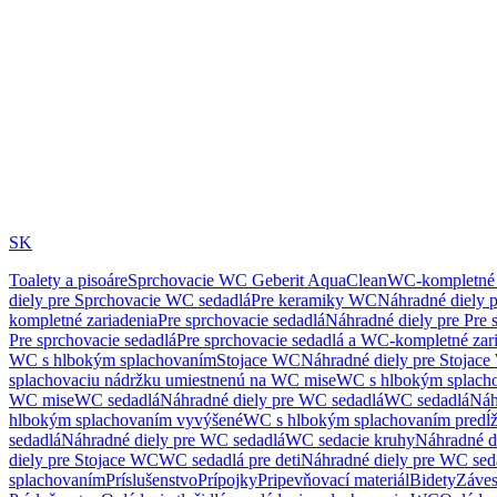
SK
Toalety a pisoáre
Sprchovacie WC Geberit AquaClean
WC-kompletné 
diely pre Sprchovacie WC sedadlá
Pre keramiky WC
Náhradné diely 
kompletné zariadenia
Pre sprchovacie sedadlá
Náhradné diely pre Pre 
Pre sprchovacie sedadlá
Pre sprchovacie sedadlá a WC-kompletné zar
WC s hlbokým splachovaním
Stojace WC
Náhradné diely pre Stojac
splachovaciu nádržku umiestnenú na WC mise
WC s hlbokým splach
WC mise
WC sedadlá
Náhradné diely pre WC sedadlá
WC sedadlá
Náh
hlbokým splachovaním vyvýšené
WC s hlbokým splachovaním predĺ
sedadlá
Náhradné diely pre WC sedadlá
WC sedacie kruhy
Náhradné d
diely pre Stojace WC
WC sedadlá pre deti
Náhradné diely pre WC seda
splachovaním
Príslušenstvo
Prípojky
Pripevňovací materiál
Bidety
Záves