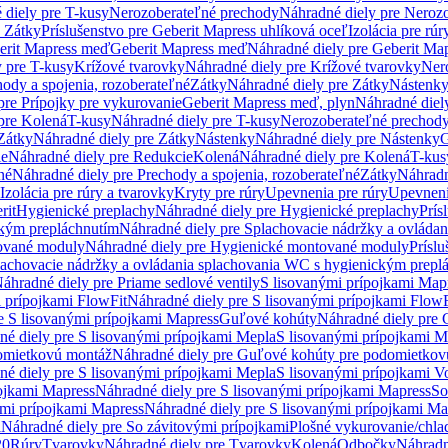
 diely pre T-kusy
Nerozoberateľné prechody
Náhradné diely pre Neroz
e Zátky
Príslušenstvo pre Geberit Mapress uhlíková oceľ
Izolácia pre rúr
erit Mapress meď
Geberit Mapress meď
Náhradné diely pre Geberit Ma
 pre T-kusy
Krížové tvarovky
Náhradné diely pre Krížové tvarovky
Ner
ody a spojenia, rozoberateľné
Zátky
Náhradné diely pre Zátky
Nástenk
pre Prípojky pre vykurovanie
Geberit Mapress meď, plyn
Náhradné diel
pre Kolená
T-kusy
Náhradné diely pre T-kusy
Nerozoberateľné prechod
Zátky
Náhradné diely pre Zátky
Nástenky
Náhradné diely pre Nástenky
G
ie
Náhradné diely pre Redukcie
Kolená
Náhradné diely pre Kolená
T-kus
né
Náhradné diely pre Prechody a spojenia, rozoberateľné
Zátky
Náhradn
Izolácia pre rúry a tvarovky
Kryty pre rúry
Upevnenia pre rúry
Upevneni
rit
Hygienické preplachy
Náhradné diely pre Hygienické preplachy
Prís
ckým prepláchnutím
Náhradné diely pre Splachovacie nádržky a ovláda
ované moduly
Náhradné diely pre Hygienické montované moduly
Prísl
plachovacie nádržky a ovládania splachovania WC s hygienickým prepl
áhradné diely pre Priame sedlové ventily
S lisovanými prípojkami Map
 prípojkami FlowFit
Náhradné diely pre S lisovanými prípojkami FlowF
e S lisovanými prípojkami Mapress
Guľové kohúty
Náhradné diely pre
né diely pre S lisovanými prípojkami Mepla
S lisovanými prípojkami M
omietkovú montáž
Náhradné diely pre Guľové kohúty pre podomietkov
né diely pre S lisovanými prípojkami Mepla
S lisovanými prípojkami V
ojkami Mapress
Náhradné diely pre S lisovanými prípojkami Mapress
So
ými prípojkami Mapress
Náhradné diely pre S lisovanými prípojkami Ma
i
Náhradné diely pre So závitovými prípojkami
Plošné vykurovanie/chla
20
Rúry
Tvarovky
Náhradné diely pre Tvarovky
Kolená
Odbočky
Náhradn