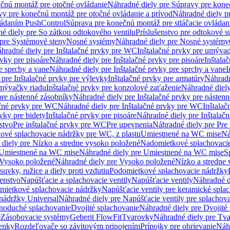
čnú montáž pre otočné ovládanie
Náhradné diely pre Súpravy pre kone
vy pre konečnú montáž pre otočné ovládanie a prívod
Náhradné diely p
vládaním PushControl
Súprava pre konečnú montáž pre stláčacie ovládan
é diely pre So zátkou odtokového ventilu
Príslušenstvo pre odtokové s
pre Systémové steny
Nosné systémy
Náhradné diely pre Nosné systémy
hradné diely pre Inštalačné prvky pre WC
Inštalačné prvky pre umývad
rvky pre pisoáre
Náhradné diely pre Inštalačné prvky pre pisoáre
Inštala
e sprchy a vane
Náhradné diely pre Inštalačné prvky pre sprchy a vane
I
 pre Inštalačné prvky pre výlevky
Inštalačné prvky pre armatúry
Náhradn
umývačky riadu
Inštalačné prvky pre konzolové zaťaženie
Náhradné diely
pre nástenné zásobníky
Náhradné diely pre Inštalačné prvky pre násten
ačné prvky pre WC
Náhradné diely pre Inštalačné prvky pre WC
Inštala
vky pre bidety
Inštalačné prvky pre pisoáre
Náhradné diely pre Inštalačn
stvo
Pre inštalačné prvky pre WC
Pre upevnenia
Náhradné diely pre Pre
ové splachovacie nádržky pre WC, z plastu
Umiestnené na WC mise
Ná
diely pre Nízko a stredne vysoko položené
Nadomietkové splachovacie
Umiestnené na WC mise
Náhradné diely pre Umiestnené na WC mise
S
Vysoko položené
Náhradné diely pre Vysoko položené
Nízko a stredne
suvky, ružice a diely proti vzdutiu
Podomietkové splachovacie nádržky
šenstvo
Napúšťacie a splachovacie ventily
Napúšťacie ventily
Náhradné d
omietkové splachovacie nádržky
Napúšťacie ventily pre keramické spla
 nádržky Universal
Náhradné diely pre Napúšťacie ventily pre splachov
dnoduché splachovanie
Dvojité splachovanie
Náhradné diely pre Dvojité
e
Zásobovacie systémy
Geberit FlowFit
Tvarovky
Náhradné diely pre Tv
tenky
Rozdeľovače so závitovým pripojením
Prípojky pre ohrievanie
Náhr