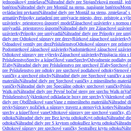
jednopákový zmiešavač
Náhradné diely pre Stojančeková montáž, je
batériou
Náhradné diely pre Montáž na stenu, napájanie batériou
Montá
ovládacími prvkami
Náhradné diely pre Montáž na stenu, zmiešavač 
armatúry
Prípojky zariadení pre umývacie miesto, drez, prístroje a výl
uzávierky, priestorovo úsporný model
Zápachové uzávierky s nornou 
umývadlá, priestorovo úsporné
Náhradné diely pre Zápachové uzávier
uzávierky
Prípojky pre umývadlá
Náhradné diely pre Prípojky pre um
diely pre Odtokové súpravy pre drezy
Rúrkové zápachové uzávierky
N
Odpadové ventily pre drez
Príslušenstvo
Odtokové súpravy pre prístro
Podomietkové zápachové uzávierky
Nadomietkové zápachové uzávie
Odtokové súpravy pre výlevky
Zápachové uzávierky
Pripájacia rúra s
Príslušenstvo
Sprchy a kúpeľňové vane
Sprchy
Odvodnenie podlahy pr
žľaby
Náhradné diely pre Príslušenstvo pre sprchové žľaby
Sprchové 
pre Príslušenstvo pre odtoky pre sprchové podlahové odtoky
Stenové 
vaničky a sprchové plochy
Náhradné diely pre Sprchové vaničky a sp
materiálu
Náhradné diely pre Sprchové vaničky z minerálneho materiá
vaničky
Náhradné diely pre Špeciálne odtoky sprchovej vaničky
Prísl
Walk-in
Náhradné diely pre Pevné bočné steny pre sprchu Walk-in
Vaň
Príslušenstvo
Výklenkové odkladacie boxy pre sprchy
Výklenkové odk
diely pre Obdĺžnikové vane
Vane z minerálneho materiálu
Náhradné di
prvky
Súpravy nožičiek a súpravy traverz a stenových kotiev
Náhradné 
sprchy a kúpeľňové vane
Odtokové súpravy pre sprchové vaničky, d
odtoku
Náhradné diely pre Bez krytu odtoku
Kryt odtoku
Náhradné die
odtoku
Náhradné diely pre S krytom odtoku
Bez krytu odtoku
Náhradné
Odtokové súpravy pre sprchové vaničky Sestra
Bez krytu odtoku
Náhr