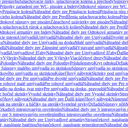
e prestavbu
Splachovacie rúrky, splachovacie kolená a prechody
Súpravy
Prípojky zariadení pre WC, pisoáre a bidety
Odtokové súpravy pre WC 
ky
Pripájacie kolená
Náhradné diely pre Pripájacie kolená
Pripájacia rúra
acieho kolena
Náhradné diely pre Predĺženia splachovacieho kolena
Príp
dtokové súpravy pre pisoáre
Zápachové uzávierky pre pisoáre
Náhradné 
a splachovacích rúrok a splachovacích kolien
Náhradné diely pre Predĺž
dtokové armatúry pre bidety
Náhradné diely pre Odtokové armatúry pr
ie miesto
Umývadlá
Umývadlá
Náhradné diely pre Umývadlá
Dvojité 
ku
Náhradné diely pre Umývadlá na dosku
Malé umývadlá
Náhradné die
dlá
Náhradné diely pre Zápustné umývadlá
Vstavané umývadlá
Náhradn
vadlá
Umývadlové žľaby
Náhradné diely pre Umývadlové žľaby
Ďalši
ky
Výlevky
Náhradné diely pre Výlevky
Viacúčelové drezy
Náhradné die
a
Polostĺpy
Náhradné diely pre Polostĺpy
Príslušenstvo
Kryt odtoku
Držiak
e Súpravy malého umývadla so skrinkou
Súpravy umývadla so skrinkou
tkového umývadla so skrinkou
Kúpeľňový nábytok
Skrinky pod umýva
né diely pre Pre umývadlá
Pre dvojité umývadlá
Náhradné diely pre Pre
re rohové malé umývadlá
Pre rohové umývadlá
Náhradné diely pre Pre 
dlo na dosku, tvar misy
Pre umývadlo na dosku, pravouhlé
Náhradné di
e bočné skrinky
Vysoké skrinky
Náhradné diely pre Vysoké skrinky
Stre
peľňový nábytok
Náhradné diely pre Ďalší kúpeľňový nábytok
Nástenné
ak na uteráky a háčiky na uteráky
Svetelné prvky
Držadlá
Súpravy nôh
M
Zrkadlo
S integrovaným osvetlením
Náhradné diely pre S integrovaným 
y pre S integrovaným osvetlením
Bez integrovaného osvetlenia
Náhradné
atúry
Náhradné diely pre Umývadlové armatúry
Stojančekové, napájanie
, napájanie batériou
Stojančekové, napájanie generátorom
Náhradné die