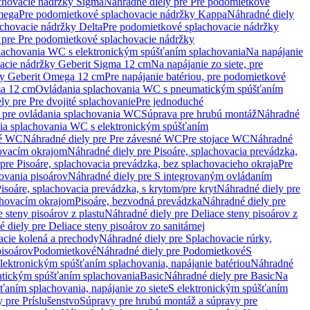
chovacie nádržky Sigma
Náhradné diely pre Pre podomietkové
mega
Pre podomietkové splachovacie nádržky Kappa
Náhradné diely
chovacie nádržky Delta
Pre podomietkové splachovacie nádržky
 pre Pre podomietkové splachovacie nádržky
plachovania WC s elektronickým spúšťaním splachovania
Na napájanie
vacie nádržky Geberit Sigma 12 cm
Na napájanie zo siete, pre
žky Geberit Omega 12 cm
Pre napájanie batériou, pre podomietkové
ma 12 cm
Ovládania splachovania WC s pneumatickým spúšťaním
ly pre Pre dvojité splachovanie
Pre jednoduché
o pre ovládania splachovania WC
Súprava pre hrubú montáž
Náhradné
nia splachovania WC s elektronickým spúšťaním
né WC
Náhradné diely pre Pre závesné WC
Pre stojace WC
Náhradné
hovacím okrajom
Náhradné diely pre Pisoáre, splachovacia prevádzka,
pre Pisoáre, splachovacia prevádzka, bez splachovacieho okraja
Pre
ovania pisoárov
Náhradné diely pre S integrovaným ovládaním
isoáre, splachovacia prevádzka, s krytom/pre kryt
Náhradné diely pre
chovacím okrajom
Pisoáre, bezvodná prevádzka
Náhradné diely pre
e steny pisoárov z plastu
Náhradné diely pre Deliace steny pisoárov z
 diely pre Deliace steny pisoárov zo sanitárnej
acie kolená a prechody
Náhradné diely pre Splachovacie rúrky,
pisoárov
Podomietkové
Náhradné diely pre Podomietkové
S
lektronickým spúšťaním splachovania, napájanie batériou
Náhradné
atickým spúšťaním splachovania
Basic
Náhradné diely pre Basic
Na
ťaním splachovania, napájanie zo siete
S elektronickým spúšťaním
 pre Príslušenstvo
Súpravy pre hrubú montáž a súpravy pre