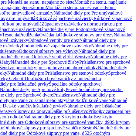
pre Montáž na stenu, napájané zo siete
Montáž na stenu, napájanie
, napájanie generátorom
Montáž na stenu, zmiešavač s dvomi
vo
Pre umývadlové armatúry
Náhradné diely pre Pre umývadlové
ravy pre umývadlá
Rúrkové zápachové uzávierky
Rúrkové zápachové
u rúrkou pre umývadlá
Zápachové uzávierky s nornou rúrkou pre
ápachové uzávierky
Náhradné diely pre Podomietkové zápachové
ky
Tesnenia
Predĺženia
Ovládania
Odtokové súpravy pre drezy
Náhradné
ové uzávierky
Odpadové ventily pre drez
Náhradné diely pre
é uzávierky
Podomietkové zápachové uzávierky
Náhradné diely pre
slušenstvo
Odtokové súpravy pre výlevky
Náhradné diely pre
radné diely pre Odtokové ventily
Príslušenstvo
Náhradné diely pre
žľaby
Náhradné diely pre Sprchové žľaby
Príslušenstvo pre sprchové
ušenstvo pre odtoky pre sprchové podlahové odtoky
Náhradné diely
toky
Náhradné diely pre Príslušenstvo pre stenové odtoky
Sprchové
prvky Geberit Duofix
Sprchové vaničky z minerálneho
iely pre Inštalačné prvky
Špeciálne odtoky sprchovej
Náhradné diely pre Sprchové kúty
Pevné bočné steny pre sprchu
é diely pre Sprchové dvere
Príslušenstvo
Náhradné diely pre
iely pre Vane zo sanitárneho akrylátu
Obdĺžnikové vane
Náhradné
e Detské vaničky
Inštalačné prvky
Náhradné diely pre Inštalačné
ušenstvo
Súpravy na opravu
Ďalšie príslušenstvo
Prípojky zariadení pre
ytom odtoku
Náhradné diely pre S krytom odtoku
Bez krytu
né diely pre Odtokové súpravy pre sprchové vaničky, d90
S krytom
ku
Odtokové súpravy pre sprchové vaničky Sestra
Náhradné diely pre
dné diely pre Odtokové súpravy pre vane, d52
S otočným