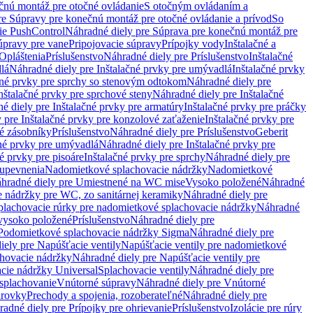
čnú montáž pre otočné ovládanie
S otočným ovládaním a
re Súpravy pre konečnú montáž pre otočné ovládanie a prívod
So
ie PushControl
Náhradné diely pre Súprava pre konečnú montáž pre
úpravy pre vane
Pripojovacie súpravy
Prípojky vody
Inštalačné a
Opláštenia
Príslušenstvo
Náhradné diely pre Príslušenstvo
Inštalačné
lá
Náhradné diely pre Inštalačné prvky pre umývadlá
Inštalačné prvky
čné prvky pre sprchy so stenovým odtokom
Náhradné diely pre
nštalačné prvky pre sprchové steny
Náhradné diely pre Inštalačné
é diely pre Inštalačné prvky pre armatúry
Inštalačné prvky pre práčky
 pre Inštalačné prvky pre konzolové zaťaženie
Inštalačné prvky pre
né zásobníky
Príslušenstvo
Náhradné diely pre Príslušenstvo
Geberit
čné prvky pre umývadlá
Náhradné diely pre Inštalačné prvky pre
é prvky pre pisoáre
Inštalačné prvky pre sprchy
Náhradné diely pre
 upevnenia
Nadomietkové splachovacie nádržky
Nadomietkové
hradné diely pre Umiestnené na WC mise
Vysoko položené
Náhradné
 nádržky pre WC, zo sanitárnej keramiky
Náhradné diely pre
plachovacie rúrky pre nadomietkové splachovacie nádržky
Náhradné
 vysoko položené
Príslušenstvo
Náhradné diely pre
Podomietkové splachovacie nádržky Sigma
Náhradné diely pre
iely pre Napúšťacie ventily
Napúšťacie ventily pre nadomietkové
chovacie nádržky
Náhradné diely pre Napúšťacie ventily pre
acie nádržky Universal
Splachovacie ventily
Náhradné diely pre
 splachovanie
Vnútorné súpravy
Náhradné diely pre Vnútorné
arovky
Prechody a spojenia, rozoberateľné
Náhradné diely pre
adné diely pre Prípojky pre ohrievanie
Príslušenstvo
Izolácie pre rúry