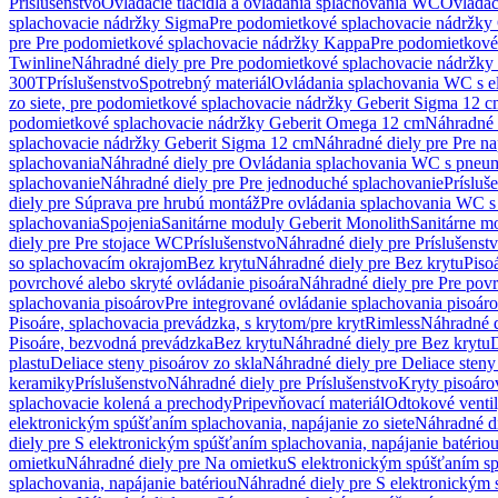
Príslušenstvo
Ovládacie tlačidlá a ovládania splachovania WC
Ovládaci
splachovacie nádržky Sigma
Pre podomietkové splachovacie nádržk
pre Pre podomietkové splachovacie nádržky Kappa
Pre podomietkové
Twinline
Náhradné diely pre Pre podomietkové splachovacie nádržky
300T
Príslušenstvo
Spotrebný materiál
Ovládania splachovania WC s e
zo siete, pre podomietkové splachovacie nádržky Geberit Sigma 12 
podomietkové splachovacie nádržky Geberit Omega 12 cm
Náhradné 
splachovacie nádržky Geberit Sigma 12 cm
Náhradné diely pre Pre n
splachovania
Náhradné diely pre Ovládania splachovania WC s pneu
splachovanie
Náhradné diely pre Pre jednoduché splachovanie
Prísluš
diely pre Súprava pre hrubú montáž
Pre ovládania splachovania WC s
splachovania
Spojenia
Sanitárne moduly Geberit Monolith
Sanitárne m
diely pre Pre stojace WC
Príslušenstvo
Náhradné diely pre Príslušenst
so splachovacím okrajom
Bez krytu
Náhradné diely pre Bez krytu
Piso
povrchové alebo skryté ovládanie pisoára
Náhradné diely pre Pre povr
splachovania pisoárov
Pre integrované ovládanie splachovania pisoár
Pisoáre, splachovacia prevádzka, s krytom/pre kryt
Rimless
Náhradné d
Pisoáre, bezvodná prevádzka
Bez krytu
Náhradné diely pre Bez krytu
D
plastu
Deliace steny pisoárov zo skla
Náhradné diely pre Deliace steny
keramiky
Príslušenstvo
Náhradné diely pre Príslušenstvo
Kryty pisoáro
splachovacie kolená a prechody
Pripevňovací materiál
Odtokové venti
elektronickým spúšťaním splachovania, napájanie zo siete
Náhradné di
diely pre S elektronickým spúšťaním splachovania, napájanie batério
omietku
Náhradné diely pre Na omietku
S elektronickým spúšťaním spl
splachovania, napájanie batériou
Náhradné diely pre S elektronickým 