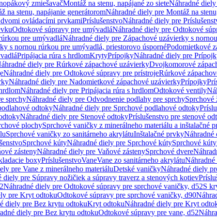
dnopákový zmiešavač
Montáž na stenu, napájané zo siete
Náhradné diely 
ž na stenu, napájanie generátorom
Náhradné diely pre Montáž na stenu
s dvomi ovládacími prvkami
Príslušenstvo
Náhradné diely pre Príslušenst
evku
Odtokové súpravy pre umývadlá
Náhradné diely pre Odtokové súp
rúrkou pre umývadlá
Náhradné diely pre Zápachové uzávierky s norno
ky s nornou rúrkou pre umývadlá, priestorovo úsporné
Podomietkové z
ývadlá
Pripájacia rúra s hrdlom
Kryty
Prípojky
Náhradné diely pre Prípoj
áhradné diely pre Rúrkové zápachové uzávierky
Dvojkomorové zápach
je
Náhradné diely pre Odtokové súpravy pre prístroje
Rúrkové zápachov
rky
Náhradné diely pre Nadomietkové zápachové uzávierky
Prípojky
Prí
 hrdlom
Náhradné diely pre Pripájacia rúra s hrdlom
Odtokové ventily
Náh
e sprchy
Náhradné diely pre Odvodnenie podlahy pre sprchy
Sprchové 
podlahové odtoky
Náhradné diely pre Sprchové podlahové odtoky
Prísl
odtoky
Náhradné diely pre Stenové odtoky
Príslušenstvo pre stenové od
rchové plochy
Sprchové vaničky z minerálneho materiálu a inštalačné 
lu
Sprchové vaničky zo sanitárneho akrylátu
Inštalačné prvky
Náhradné d
ušenstvo
Sprchové kúty
Náhradné diely pre Sprchové kúty
Sprchové kúty
ové zásteny
Náhradné diely pre Vaňové zásteny
Sprchové dvere
Náhradn
ladacie boxy
Príslušenstvo
Vane
Vane zo sanitárneho akrylátu
Náhradné d
ely pre Vane z minerálneho materiálu
Detské vaničky
Náhradné diely pr
diely pre Súpravy nožičiek a súpravy traverz a stenových kotiev
Prísl
52
Náhradné diely pre Odtokové súpravy pre sprchové vaničky, d52
S kr
ly pre Kryt odtoku
Odtokové súpravy pre sprchové vaničky, d90
Náhrad
 diely pre Bez krytu odtoku
Kryt odtoku
Náhradné diely pre Kryt odto
adné diely pre Bez krytu odtoku
Odtokové súpravy pre vane, d52
Náhra