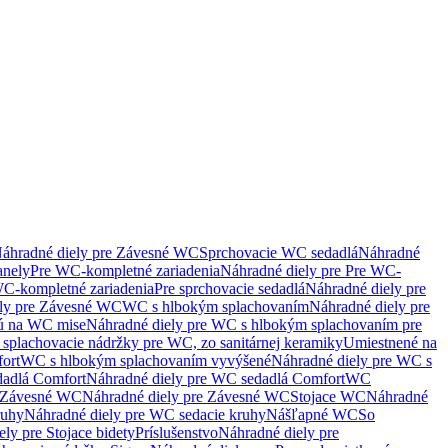
áhradné diely pre Závesné WC
Sprchovacie WC sedadlá
Náhradné
anely
Pre WC-kompletné zariadenia
Náhradné diely pre Pre WC-
C-kompletné zariadenia
Pre sprchovacie sedadlá
Náhradné diely pre
ely pre Závesné WC
WC s hlbokým splachovaním
Náhradné diely pre
nú na WC mise
Náhradné diely pre WC s hlbokým splachovaním pre
splachovacie nádržky pre WC, zo sanitárnej keramiky
Umiestnené na
ort
WC s hlbokým splachovaním vyvýšené
Náhradné diely pre WC s
adlá Comfort
Náhradné diely pre WC sedadlá Comfort
WC
Závesné WC
Náhradné diely pre Závesné WC
Stojace WC
Náhradné
ruhy
Náhradné diely pre WC sedacie kruhy
Nášľapné WC
So
ly pre Stojace bidety
Príslušenstvo
Náhradné diely pre