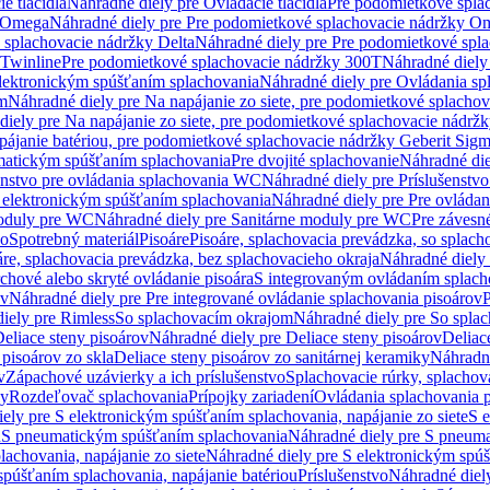
e tlačidlá
Náhradné diely pre Ovládacie tlačidlá
Pre podomietkové spla
y Omega
Náhradné diely pre Pre podomietkové splachovacie nádržky O
 splachovacie nádržky Delta
Náhradné diely pre Pre podomietkové spla
 Twinline
Pre podomietkové splachovacie nádržky 300T
Náhradné diely
lektronickým spúšťaním splachovania
Náhradné diely pre Ovládania s
cm
Náhradné diely pre Na napájanie zo siete, pre podomietkové splacho
diely pre Na napájanie zo siete, pre podomietkové splachovacie nádr
apájanie batériou, pre podomietkové splachovacie nádržky Geberit Sig
matickým spúšťaním splachovania
Pre dvojité splachovanie
Náhradné die
enstvo pre ovládania splachovania WC
Náhradné diely pre Príslušenstv
 elektronickým spúšťaním splachovania
Náhradné diely pre Pre ovláda
oduly pre WC
Náhradné diely pre Sanitárne moduly pre WC
Pre záves
vo
Spotrebný materiál
Pisoáre
Pisoáre, splachovacia prevádzka, so splac
áre, splachovacia prevádzka, bez splachovacieho okraja
Náhradné diely 
chové alebo skryté ovládanie pisoára
S integrovaným ovládaním splach
ov
Náhradné diely pre Pre integrované ovládanie splachovania pisoárov
P
iely pre Rimless
So splachovacím okrajom
Náhradné diely pre So spla
eliace steny pisoárov
Náhradné diely pre Deliace steny pisoárov
Deliac
 pisoárov zo skla
Deliace steny pisoárov zo sanitárnej keramiky
Náhradné
v
Zápachové uzávierky a ich príslušenstvo
Splachovacie rúrky, splachov
ly
Rozdeľovač splachovania
Prípojky zariadení
Ovládania splachovania 
ely pre S elektronickým spúšťaním splachovania, napájanie zo siete
S e
u
S pneumatickým spúšťaním splachovania
Náhradné diely pre S pneum
achovania, napájanie zo siete
Náhradné diely pre S elektronickým spúš
spúšťaním splachovania, napájanie batériou
Príslušenstvo
Náhradné diely