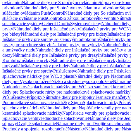
ovládaním
Náhradné diely pre S otočným ovládaním
Súpravy pre kone
prívodom
Náhradné diely pre S otočným ovládaním a prívodom
Súpra
stláčacím ovládaním PushControl
Náhradné diely pre So stláčacím o
stláčacie ovládanie PushControl
So zátkou odtokového ventilu
Náhradn
splachovacie systémy
Geberit Duofix
Systémové steny
Náhradné diely 
prvky
Náhradné diely pre Inštalačné prvky
Inštalačné prvky pre WC
Ná
pre bidety
Náhradné diely pre Inštalačné prvky pre bidety
Inštalačné p
Inštalačné prvky pre sprchy so stenovým odtokom
Inštalačné prvky pr
prvky pre sprchové steny
Inštalačné prvky pre výlevky
Náhradné diely
a umývačky riadu
Náhradné diely pre Inštalačné prvky pre práčky a 
drezy
Náhradné diely pre Inštalačné prvky pre drezy
Inštalačné prvky 
Kombifix
Inštalačné prvky
Náhradné diely pre Inštalačné prvky
Inštal
umývadlá
Inštalačné prvky pre bidety
Náhradné diely pre Inštalačné pr
Inštalačné prvky pre sprchy
Príslušenstvo
Náhradné diely pre Príslušen
splachovacie nádržky pre WC, z plastu
Náhradné diely pre Nadomietk
diely pre Vysoko položené
Nízko a stredne vysoko položené
Náhradné 
Nadomietkové splachovacie nádržky pre WC, zo sanitárnej keramiky
diely pre Splachovacie rúrky pre nadomietkové splachovacie nádržky
Príslušenstvo
Prípojky
Náhradné diely pre Prípojky
Tesniace manžety
V
Podomietkové splachovacie nádržky Sigma
Splachovacie rúrky
Príslu
splachovacie nádržky
Náhradné diely pre Napúšťacie ventily pre nad
keramické splachovacie nádržky
Napúšťacie ventily pre splachovacie
Splachovacie ventily
Jednoduché splachovanie
Náhradné diely pre Je
súpravy
Dvojité splachovanie
Náhradné diely pre Dvojité splachovani
Prechody a spojenia, rozoberateľné
Nástenky
Náhradné diely pre Nás