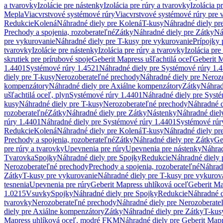
a tvarovky
Izolácie pre nástenky
Izolácia pre rúry a tvarovky
Izolácia p
Mepla
Viacvrstvové systémové rúry
Viacvrstvové systémové rúry pre 
Redukcie
Kolená
Náhradné diely pre Kolená
T-kusy
Náhradné diely pr
Prechody a spojenia, rozoberateľné
Zátky
Náhradné diely pre Zátky
Ná
pre vykurovanie
Náhradné diely pre T-kusy pre vykurovanie
Prípojky 
tvarovky
Izolácie pre nástenky
Izolácia pre rúry a tvarovky
Izolácia pre
skrutiek pre prírubové spoje
Geberit Mapress ušľachtilá oceľ
Geberit M
1.4401
Systémové rúry 1.4521
Náhradné diely pre Systémové rúry 1.
diely pre T-kusy
Nerozoberateľné prechody
Náhradné diely pre Neroz
kompenzátory
Náhradné diely pre Axiálne kompenzátory
Zátky
Náhrad
ušľachtilá oceľ, plyn
Systémové rúry 1.4401
Náhradné diely pre Syst
kusy
Náhradné diely pre T-kusy
Nerozoberateľné prechody
Náhradné d
rozoberateľné
Zátky
Náhradné diely pre Zátky
Nástenky
Náhradné diel
rúry 1.4401
Náhradné diely pre Systémové rúry 1.4401
Systémové rúr
Redukcie
Kolená
Náhradné diely pre Kolená
T-kusy
Náhradné diely pr
Prechody a spojenia, rozoberateľné
Zátky
Náhradné diely pre Zátky
Ge
pre rúry a tvarovky
Upevnenia pre rúry
Upevnenia pre nástenky
Náhrad
Tvarovka
Spojky
Náhradné diely pre Spojky
Redukcie
Náhradné diely 
Nerozoberateľné prechody
Prechody a spojenia, rozoberateľné
Náhradn
Zátky
T-kusy pre vykurovanie
Náhradné diely pre T-kusy pre vykurov
tesnenia
Upevnenia pre rúry
Geberit Mapress uhlíková oceľ
Geberit Ma
1.0215
Vsuvky
Spojky
Náhradné diely pre Spojky
Redukcie
Náhradné d
tvarovky
Nerozoberateľné prechody
Náhradné diely pre Nerozoberate
diely pre Axiálne kompenzátory
Zátky
Náhradné diely pre Zátky
T-kus
Mapress uhlíková oceľ, modré FKM
Náhradné diely pre Geberit Map