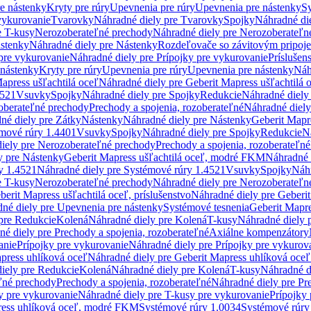
re nástenky
Kryty pre rúry
Upevnenia pre rúry
Upevnenia pre nástenky
Sy
vykurovanie
Tvarovky
Náhradné diely pre Tvarovky
Spojky
Náhradné di
e T-kusy
Nerozoberateľné prechody
Náhradné diely pre Nerozoberateľn
stenky
Náhradné diely pre Nástenky
Rozdeľovače so závitovým pripoj
pre vykurovanie
Náhradné diely pre Prípojky pre vykurovanie
Príslušen
 nástenky
Kryty pre rúry
Upevnenia pre rúry
Upevnenia pre nástenky
Náh
apress ušľachtilá oceľ
Náhradné diely pre Geberit Mapress ušľachtilá 
4521
Vsuvky
Spojky
Náhradné diely pre Spojky
Redukcie
Náhradné diely
oberateľné prechody
Prechody a spojenia, rozoberateľné
Náhradné diely
né diely pre Zátky
Nástenky
Náhradné diely pre Nástenky
Geberit Mapre
émové rúry 1.4401
Vsuvky
Spojky
Náhradné diely pre Spojky
Redukcie
N
iely pre Nerozoberateľné prechody
Prechody a spojenia, rozoberateľné
y pre Nástenky
Geberit Mapress ušľachtilá oceľ, modré FKM
Náhradné 
y 1.4521
Náhradné diely pre Systémové rúry 1.4521
Vsuvky
Spojky
Náhr
e T-kusy
Nerozoberateľné prechody
Náhradné diely pre Nerozoberateľn
berit Mapress ušľachtilá oceľ, príslušenstvo
Náhradné diely pre Geberit
né diely pre Upevnenia pre nástenky
Systémové tesnenia
Geberit Mapr
pre Redukcie
Kolená
Náhradné diely pre Kolená
T-kusy
Náhradné diely 
é diely pre Prechody a spojenia, rozoberateľné
Axiálne kompenzátory
anie
Prípojky pre vykurovanie
Náhradné diely pre Prípojky pre vykurov
press uhlíková oceľ
Náhradné diely pre Geberit Mapress uhlíková oceľ
iely pre Redukcie
Kolená
Náhradné diely pre Kolená
T-kusy
Náhradné d
ľné prechody
Prechody a spojenia, rozoberateľné
Náhradné diely pre Pr
y pre vykurovanie
Náhradné diely pre T-kusy pre vykurovanie
Prípojky
ress uhlíková oceľ, modré FKM
Systémové rúry 1.0034
Systémové rúry