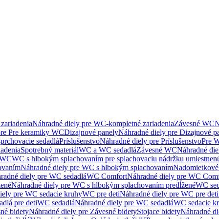
zariadenia
Náhradné diely pre WC-kompletné zariadenia
Závesné WC
N
pre Pre keramiky WC
Dizajnové panely
Náhradné diely pre Dizajnové p
sprchovacie sedadlá
Príslušenstvo
Náhradné diely pre Príslušenstvo
Pre W
iadenia
Spotrebný materiál
WC a WC sedadlá
Závesné WC
Náhradné di
e WC
WC s hlbokým splachovaním pre splachovaciu nádržku umiestne
ovaním
Náhradné diely pre WC s hlbokým splachovaním
Nadomietkové 
radné diely pre WC sedadlá
WC Comfort
Náhradné diely pre WC Comf
žené
Náhradné diely pre WC s hlbokým splachovaním predĺžené
WC sed
iely pre WC sedacie kruhy
WC pre deti
Náhradné diely pre WC pre deti
dlá pre deti
WC sedadlá
Náhradné diely pre WC sedadlá
WC sedacie k
né bidety
Náhradné diely pre Závesné bidety
Stojace bidety
Náhradné die