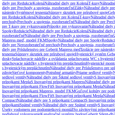
diely pre Redukcie
Kolená
Náhradné diely pre Kolená
T-kusy
Náhradné
diely pre Prechody a spojenia, rozoberateľné
Zátky
Náhradné diely pr
nástenky
Systémové tesnenia
Súpravy skrutiek pre prírubové spoje
Geb
pre Redukcie
Kolená
Náhradné diely pre Kolená
T-kusy
Náhradné diely
prechody
Prechody a spojenia, rozoberateľné
Náhradné diely pre Prech
pre T-kusy pre vykurovanie
Prípojky pre vykurovanie
Náhradné diely 
Spojky
Redukcie
Náhradné diely pre Redukcie
Kolená
Náhradné diely 
rozoberateľné
Náhradné diely pre Prechody a spojenia, rozoberateľné
Mapress meď, modré FKM
Spojky
Náhradné diely pre Spojky
Redukc
diely pre Nerozoberateľné prechody
Prechody a spojenia, rozoberateľ
diely pre Príslušenstvo pre Geberit Mapress meď
Izolácie pre nástenky
tesnenia
Súpravy skrutiek pre prírubové spoje
Hygienický systém Gebe
dosky
Splachovacie nádržky a ovládania splachovania WC s hygieni
splachovacie nádržky s hygienickým prepláchnutím
Hygienické mont
s hygienickým prepláchnutím
Náhradné diely pre Príslušenstvo pre s
zdroje
Sieťové komponenty
Potrubné armatúry
Priame sedlové ventily
N
sedlové ventily
Náhradné diely pre Šikmé sedlové ventily
S lisovanými
prípojkami Mepla
S lisovanými prípojkami Mapress
Náhradné diely pr
lisovanými prípojkami FlowFit
S lisovanými prípojkami Mepla
Náhrad
lisovanými prípojkami Mapress, modré FKM
Guľové kohúty pre pod
lisovanými prípojkami FlowFit
S lisovanými prípojkami Mepla
Náhrad
Compact
Náhradné diely pre S prípojkami Compact
S lisovanými príp
prípojkami
Spätné ventily
Náhradné diely pre Spätné ventily
S lisovan
Úseky vodomeru pre podomietkovú montáž
So závitovými prípojkam
podlahové vykurovanie
Kanalizačné systémy budov
Geberit Silent-db