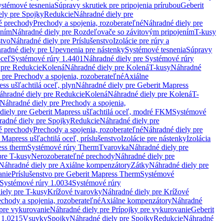
stémové tesnenia
Súpravy skrutiek pre pripojenia prírubou
Geberit
ely pre Spojky
Redukcie
Náhradné diely pre
é prechody
Prechody a spojenia, rozoberateľné
Náhradné diely pre
ením
Náhradné diely pre Rozdeľovače so závitovým pripojením
T-kusy
stvo
Náhradné diely pre Príslušenstvo
Izolácie pre rúry a
radné diely pre Upevnenia pre nástenky
Systémové tesnenia
Súpravy
oceľ
Systémové rúry 1.4401
Náhradné diely pre Systémové rúry
 pre Redukcie
Kolená
Náhradné diely pre Kolená
T-kusy
Náhradné
 pre Prechody a spojenia, rozoberateľné
Axiálne
ss ušľachtilá oceľ, plyn
Náhradné diely pre Geberit Mapress
áhradné diely pre Redukcie
Kolená
Náhradné diely pre Kolená
T-
Náhradné diely pre Prechody a spojenia,
diely pre Geberit Mapress ušľachtilá oceľ, modré FKM
Systémové
adné diely pre Spojky
Redukcie
Náhradné diely pre
é prechody
Prechody a spojenia, rozoberateľné
Náhradné diely pre
 Mapress ušľachtilá oceľ, príslušenstvo
Izolácie pre nástenky
Izolácia
ess therm
Systémové rúry Therm
Tvarovka
Náhradné diely pre
pre T-kusy
Nerozoberateľné prechody
Náhradné diely pre
Náhradné diely pre Axiálne kompenzátory
Zátky
Náhradné diely pre
anie
Príslušenstvo pre Geberit Mapress Therm
Systémové
Systémové rúry 1.0034
Systémové rúry
iely pre T-kusy
Krížové tvarovky
Náhradné diely pre Krížové
echody a spojenia, rozoberateľné
Axiálne kompenzátory
Náhradné
 pre vykurovanie
Náhradné diely pre Prípojky pre vykurovanie
Geberit
 1.0215
Vsuvky
Spojky
Náhradné diely pre Spojky
Redukcie
Náhradné