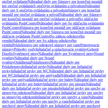
otočné ovládanie
Náhradné diely pre Súpravy pre konečnú montáž
pre otočné ovládanie
S otočným ovládaním a prívodom
Náhradné
diely pre S otočným ovládaním a prívodom
Súpravy pre konečnú
montáž pre otočné ovládanie a prívod
Náhradné diely pre Súpravy
pre konečnú montáž pre otočné ovládanie a prívod
So stláčacím
ovládaním PushControl
Náhradné diely pre So stláčacím ovládaním
PushControl
Súprava pre konečnú montáž pre stláčacie ovládanie
PushControl
Náhradné diely pre Súprava pre konečnú montáž pre
stláčacie ovládanie PushControl
So zátkou odtokového
ventilu
Náhradné diely pre So zátkou odtokového
ventilu
Príslušenstvo pre odtokové súpravy pre vane
Pripojovacie
súpravy
Prípojky vody
Inštalačné a splachovacie systémy
Geberit
Duofix
Systémové steny
Náhradné diely pre Systémové steny
Nosné
systémy
Náhradné diely pre Nosné
systémy
Opláštenia
Príslušenstvo
Náhradné diely pre
Príslušenstvo
Inštalačné prvky
Náhradné diely pre Inštalačné
prvky
Inštalačné prvky pre WC
Náhradné diely pre Inštalačné prvky
pre WC
Inštalačné prvky pre umývadlá
Náhradné diely pre Inštalačné
prvky pre umývadlá
Inštalačné prvky pre bidety
Náhradné diely pre
Inštalačné prvky pre bidety
Inštalačné prvky pre pisoáre
Náhradné
diely pre Inštalačné prvky pre pisoáre
Inštalačné prvky pre sprchy so
stenovým odtokom
Náhradné diely pre Inštalačné prvky pre sprchy
so stenovým odtokom
Inštalačné prvky pre sprchy a vane
Náhradné
diely pre Inštalačné prvky pre sprchy a vane
Inštalačné prvky pre
sprchové steny
Náhradné diely pre Inštalačné prvky pre sprchové