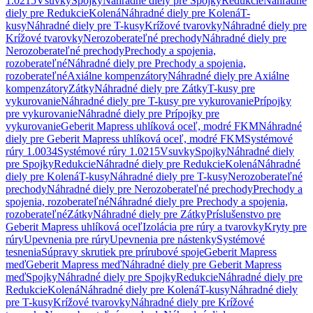
1.0215
Vsuvky
Spojky
Náhradné diely pre Spojky
Redukcie
Náhradné
diely pre Redukcie
Kolená
Náhradné diely pre Kolená
T-
kusy
Náhradné diely pre T-kusy
Krížové tvarovky
Náhradné diely pre
Krížové tvarovky
Nerozoberateľné prechody
Náhradné diely pre
Nerozoberateľné prechody
Prechody a spojenia,
rozoberateľné
Náhradné diely pre Prechody a spojenia,
rozoberateľné
Axiálne kompenzátory
Náhradné diely pre Axiálne
kompenzátory
Zátky
Náhradné diely pre Zátky
T-kusy pre
vykurovanie
Náhradné diely pre T-kusy pre vykurovanie
Prípojky
pre vykurovanie
Náhradné diely pre Prípojky pre
vykurovanie
Geberit Mapress uhlíková oceľ, modré FKM
Náhradné
diely pre Geberit Mapress uhlíková oceľ, modré FKM
Systémové
rúry 1.0034
Systémové rúry 1.0215
Vsuvky
Spojky
Náhradné diely
pre Spojky
Redukcie
Náhradné diely pre Redukcie
Kolená
Náhradné
diely pre Kolená
T-kusy
Náhradné diely pre T-kusy
Nerozoberateľné
prechody
Náhradné diely pre Nerozoberateľné prechody
Prechody a
spojenia, rozoberateľné
Náhradné diely pre Prechody a spojenia,
rozoberateľné
Zátky
Náhradné diely pre Zátky
Príslušenstvo pre
Geberit Mapress uhlíková oceľ
Izolácia pre rúry a tvarovky
Kryty pre
rúry
Upevnenia pre rúry
Upevnenia pre nástenky
Systémové
tesnenia
Súpravy skrutiek pre prírubové spoje
Geberit Mapress
meď
Geberit Mapress meď
Náhradné diely pre Geberit Mapress
meď
Spojky
Náhradné diely pre Spojky
Redukcie
Náhradné diely pre
Redukcie
Kolená
Náhradné diely pre Kolená
T-kusy
Náhradné diely
pre T-kusy
Krížové tvarovky
Náhradné diely pre Krížové