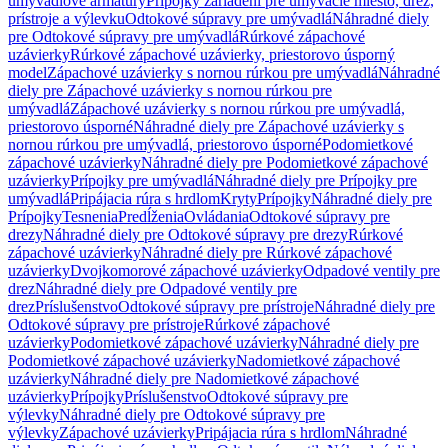
umývadlové armatúry
Prípojky zariadení pre umývacie miesto, drez,
prístroje a výlevku
Odtokové súpravy pre umývadlá
Náhradné diely
pre Odtokové súpravy pre umývadlá
Rúrkové zápachové
uzávierky
Rúrkové zápachové uzávierky, priestorovo úsporný
model
Zápachové uzávierky s nornou rúrkou pre umývadlá
Náhradné
diely pre Zápachové uzávierky s nornou rúrkou pre
umývadlá
Zápachové uzávierky s nornou rúrkou pre umývadlá,
priestorovo úsporné
Náhradné diely pre Zápachové uzávierky s
nornou rúrkou pre umývadlá, priestorovo úsporné
Podomietkové
zápachové uzávierky
Náhradné diely pre Podomietkové zápachové
uzávierky
Prípojky pre umývadlá
Náhradné diely pre Prípojky pre
umývadlá
Pripájacia rúra s hrdlom
Kryty
Prípojky
Náhradné diely pre
Prípojky
Tesnenia
Predĺženia
Ovládania
Odtokové súpravy pre
drezy
Náhradné diely pre Odtokové súpravy pre drezy
Rúrkové
zápachové uzávierky
Náhradné diely pre Rúrkové zápachové
uzávierky
Dvojkomorové zápachové uzávierky
Odpadové ventily pre
drez
Náhradné diely pre Odpadové ventily pre
drez
Príslušenstvo
Odtokové súpravy pre prístroje
Náhradné diely pre
Odtokové súpravy pre prístroje
Rúrkové zápachové
uzávierky
Podomietkové zápachové uzávierky
Náhradné diely pre
Podomietkové zápachové uzávierky
Nadomietkové zápachové
uzávierky
Náhradné diely pre Nadomietkové zápachové
uzávierky
Prípojky
Príslušenstvo
Odtokové súpravy pre
výlevky
Náhradné diely pre Odtokové súpravy pre
výlevky
Zápachové uzávierky
Pripájacia rúra s hrdlom
Náhradné