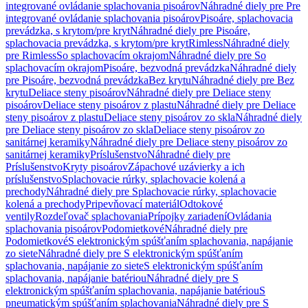
integrované ovládanie splachovania pisoárov
Náhradné diely pre Pre
integrované ovládanie splachovania pisoárov
Pisoáre, splachovacia
prevádzka, s krytom/pre kryt
Náhradné diely pre Pisoáre,
splachovacia prevádzka, s krytom/pre kryt
Rimless
Náhradné diely
pre Rimless
So splachovacím okrajom
Náhradné diely pre So
splachovacím okrajom
Pisoáre, bezvodná prevádzka
Náhradné diely
pre Pisoáre, bezvodná prevádzka
Bez krytu
Náhradné diely pre Bez
krytu
Deliace steny pisoárov
Náhradné diely pre Deliace steny
pisoárov
Deliace steny pisoárov z plastu
Náhradné diely pre Deliace
steny pisoárov z plastu
Deliace steny pisoárov zo skla
Náhradné diely
pre Deliace steny pisoárov zo skla
Deliace steny pisoárov zo
sanitárnej keramiky
Náhradné diely pre Deliace steny pisoárov zo
sanitárnej keramiky
Príslušenstvo
Náhradné diely pre
Príslušenstvo
Kryty pisoárov
Zápachové uzávierky a ich
príslušenstvo
Splachovacie rúrky, splachovacie kolená a
prechody
Náhradné diely pre Splachovacie rúrky, splachovacie
kolená a prechody
Pripevňovací materiál
Odtokové
ventily
Rozdeľovač splachovania
Prípojky zariadení
Ovládania
splachovania pisoárov
Podomietkové
Náhradné diely pre
Podomietkové
S elektronickým spúšťaním splachovania, napájanie
zo siete
Náhradné diely pre S elektronickým spúšťaním
splachovania, napájanie zo siete
S elektronickým spúšťaním
splachovania, napájanie batériou
Náhradné diely pre S
elektronickým spúšťaním splachovania, napájanie batériou
S
pneumatickým spúšťaním splachovania
Náhradné diely pre S