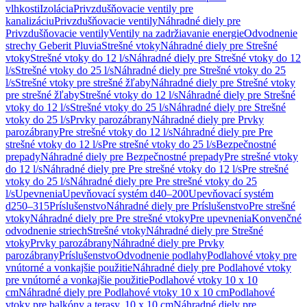
vlhkosti
Izolácia
Privzdušňovacie ventily pre
kanalizáciu
Privzdušňovacie ventily
Náhradné diely pre
Privzdušňovacie ventily
Ventily na zadržiavanie energie
Odvodnenie
strechy Geberit Pluvia
Strešné vtoky
Náhradné diely pre Strešné
vtoky
Strešné vtoky do 12 l/s
Náhradné diely pre Strešné vtoky do 12
l/s
Strešné vtoky do 25 l/s
Náhradné diely pre Strešné vtoky do 25
l/s
Strešné vtoky pre strešné žľaby
Náhradné diely pre Strešné vtoky
pre strešné žľaby
Strešné vtoky do 12 l/s
Náhradné diely pre Strešné
vtoky do 12 l/s
Strešné vtoky do 25 l/s
Náhradné diely pre Strešné
vtoky do 25 l/s
Prvky parozábrany
Náhradné diely pre Prvky
parozábrany
Pre strešné vtoky do 12 l/s
Náhradné diely pre Pre
strešné vtoky do 12 l/s
Pre strešné vtoky do 25 l/s
Bezpečnostné
prepady
Náhradné diely pre Bezpečnostné prepady
Pre strešné vtoky
do 12 l/s
Náhradné diely pre Pre strešné vtoky do 12 l/s
Pre strešné
vtoky do 25 l/s
Náhradné diely pre Pre strešné vtoky do 25
l/s
Upevnenia
Upevňovací systém d40–200
Upevňovací systém
d250–315
Príslušenstvo
Náhradné diely pre Príslušenstvo
Pre strešné
vtoky
Náhradné diely pre Pre strešné vtoky
Pre upevnenia
Konvenčné
odvodnenie striech
Strešné vtoky
Náhradné diely pre Strešné
vtoky
Prvky parozábrany
Náhradné diely pre Prvky
parozábrany
Príslušenstvo
Odvodnenie podlahy
Podlahové vtoky pre
vnútorné a vonkajšie použitie
Náhradné diely pre Podlahové vtoky
pre vnútorné a vonkajšie použitie
Podlahové vtoky 10 x 10
cm
Náhradné diely pre Podlahové vtoky 10 x 10 cm
Podlahové
vtoky pre balkóny a terasy, 10 x 10 cm
Náhradné diely pre