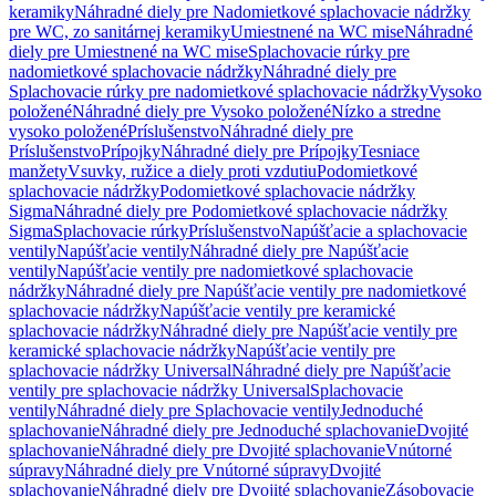
keramiky
Náhradné diely pre Nadomietkové splachovacie nádržky
pre WC, zo sanitárnej keramiky
Umiestnené na WC mise
Náhradné
diely pre Umiestnené na WC mise
Splachovacie rúrky pre
nadomietkové splachovacie nádržky
Náhradné diely pre
Splachovacie rúrky pre nadomietkové splachovacie nádržky
Vysoko
položené
Náhradné diely pre Vysoko položené
Nízko a stredne
vysoko položené
Príslušenstvo
Náhradné diely pre
Príslušenstvo
Prípojky
Náhradné diely pre Prípojky
Tesniace
manžety
Vsuvky, ružice a diely proti vzdutiu
Podomietkové
splachovacie nádržky
Podomietkové splachovacie nádržky
Sigma
Náhradné diely pre Podomietkové splachovacie nádržky
Sigma
Splachovacie rúrky
Príslušenstvo
Napúšťacie a splachovacie
ventily
Napúšťacie ventily
Náhradné diely pre Napúšťacie
ventily
Napúšťacie ventily pre nadomietkové splachovacie
nádržky
Náhradné diely pre Napúšťacie ventily pre nadomietkové
splachovacie nádržky
Napúšťacie ventily pre keramické
splachovacie nádržky
Náhradné diely pre Napúšťacie ventily pre
keramické splachovacie nádržky
Napúšťacie ventily pre
splachovacie nádržky Universal
Náhradné diely pre Napúšťacie
ventily pre splachovacie nádržky Universal
Splachovacie
ventily
Náhradné diely pre Splachovacie ventily
Jednoduché
splachovanie
Náhradné diely pre Jednoduché splachovanie
Dvojité
splachovanie
Náhradné diely pre Dvojité splachovanie
Vnútorné
súpravy
Náhradné diely pre Vnútorné súpravy
Dvojité
splachovanie
Náhradné diely pre Dvojité splachovanie
Zásobovacie