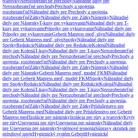
tvarovky
Nerozoberateľné prechody
Náhradné diely pre
Nerozoberateľné prechody
Prechody a spojenia,
rozoberateľné
Náhradné diely pre Prechody a spojenia,
rozoberateľné
Zátky
Náhradné diely pre Zátky
Nástenky
Náhradné
diely pre Nástenky
T-kusy pre vykurovanie
Náhradné diely pre T-
kusy pre vykurovanie
Prípojky pre vykurovanie
Náhradné diely pre
Prípojky pre vykurovanie
Geberit Mapress meď, plyn
Náhradné diely
pre Geberit Mapress meď, plyn
Spojky
Náhradné diely pre
Spojky
Redukcie
Náhradné diely pre Redukcie
Kolená
Náhradné
diely pre Kolená
T-kusy
Náhradné diely pre T-kusy
Nerozoberateľné
prechody
Náhradné diely pre Nerozoberateľné prechody
Prechody a
spojenia, rozoberateľné
Náhradné diely pre Prechody a spojenia,
rozoberateľné
Zátky
Náhradné diely pre Zátky
Nástenky
Náhradné
diely pre Nástenky
Geberit Mapress meď, modré FKM
Náhradné
diely pre Geberit Mapress meď, modré FKM
Spojky
Náhradné diely
pre Spojky
Redukcie
Náhradné diely pre Redukcie
Kolená
Náhradné
diely pre Kolená
T-kusy
Náhradné diely pre T-kusy
Nerozoberateľné
prechody
Náhradné diely pre Nerozoberateľné prechody
Prechody a
spojenia, rozoberateľné
Náhradné diely pre Prechody a spojenia,
rozoberateľné
Zátky
Náhradné diely pre Zátky
Príslušenstvo pre
Geberit Mapress meď
Náhradné diely pre Príslušenstvo pre Geberit
Mapress meď
Izolácie pre nástenky
Izolácia pre rúry a tvarovky
Kryty
pre rúry
Upevnenia pre rúry
Upevnenia pre nástenky
Náhradné diely
pre Upevnenia pre nástenky
Systémové tesnenia
Súpravy skrutiek pre
prírubové spoje
Hygienický systém Geberit
Hygienické