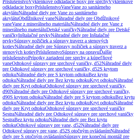
Príslušenstvo
Výklenkové odkladacie boxy pre sprchy
Výklenkové
odkladacie boxy
Príslušenstvo
Vane
Vane zo sanitárneho
akrylátu
Náhradné diely pre Vane zo sanitárneho
akrylátu
Obdĺžnikové vane
Náhradné diely pre Obdĺžnikové
vane
Vane z minerálneho materiálu
Náhradné diely pre Vane z
minerálneho materiálu
Detské vaničky
Náhradné diely pre Detské
vaničky
Inštalačné prvky
Náhradné diely pre Inštalačné
prvky
Súpravy nožičiek a súpravy traverz a stenových
kotiev
Náhradné diely pre Súpravy nožičiek a súpravy traverz a
stenových kotiev
Príslušenstvo
Súpravy na opravu
Ďalšie
príslušenstvo
Prípojky zariadení pre sprchy a kúpeľňové
vane
Odtokové súpravy pre sprchové vaničky, d52
Náhradné diely
pre Odtokové súpravy pre sprchové vaničky, d52
S krytom
odtoku
Náhradné diely pre S krytom odtoku
Bez krytu
odtoku
Náhradné diely pre Bez krytu odtoku
Kryt odtoku
Náhradné
diely pre Kryt odtoku
Odtokové súpravy pre sprchové vaničky,
d90
Náhradné diely pre Odtokové súpravy pre sprchové vaničky,
d90
S krytom odtoku
Náhradné diely pre S krytom odtoku
Bez krytu
odtoku
Náhradné diely pre Bez krytu odtoku
Kryt odtoku
Náhradné
diely pre Kryt odtoku
Odtokové súpravy pre sprchové vaničky
Sestra
Náhradné diely pre Odtokové súpravy pre sprchové vaničky
Sestra
Bez krytu odtoku
Náhradné diely pre Bez krytu
odtoku
Odtokové súpravy pre vane, d52
Náhradné diely pre
Odtokové súpravy pre vane, d52
S otočným ovládaním
Náhradné
diely pre S otočným ovládaním
Súpravy pre konečnú montáž pre