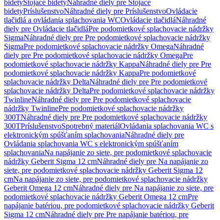
bidety
Stojace bidety
Náhradné diely pre Stojace
bidety
Príslušenstvo
Náhradné diely pre Príslušenstvo
Ovládacie
tlačidlá a ovládania splachovania WC
Ovládacie tlačidlá
Náhradné
diely pre Ovládacie tlačidlá
Pre podomietkové splachovacie nádržky
Sigma
Náhradné diely pre Pre podomietkové splachovacie nádržky
Sigma
Pre podomietkové splachovacie nádržky Omega
Náhradné
diely pre Pre podomietkové splachovacie nádržky Omega
Pre
podomietkové splachovacie nádržky Kappa
Náhradné diely pre Pre
podomietkové splachovacie nádržky Kappa
Pre podomietkové
splachovacie nádržky Delta
Náhradné diely pre Pre podomietkové
splachovacie nádržky Delta
Pre podomietkové splachovacie nádržky
Twinline
Náhradné diely pre Pre podomietkové splachovacie
nádržky Twinline
Pre podomietkové splachovacie nádržky
300T
Náhradné diely pre Pre podomietkové splachovacie nádržky
300T
Príslušenstvo
Spotrebný materiál
Ovládania splachovania WC s
elektronickým spúšťaním splachovania
Náhradné diely pre
Ovládania splachovania WC s elektronickým spúšťaním
splachovania
Na napájanie zo siete, pre podomietkové splachovacie
nádržky Geberit Sigma 12 cm
Náhradné diely pre Na napájanie zo
siete, pre podomietkové splachovacie nádržky Geberit Sigma 12
cm
Na napájanie zo siete, pre podomietkové splachovacie nádržky
Geberit Omega 12 cm
Náhradné diely pre Na napájanie zo siete, pre
podomietkové splachovacie nádržky Geberit Omega 12 cm
Pre
napájanie batériou, pre podomietkové splachovacie nádržky Geberit
Sigma 12 cm
Náhradné diely pre Pre napájanie batériou, pre