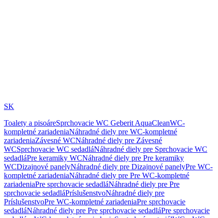
SK
Toalety a pisoáre
Sprchovacie WC Geberit AquaClean
WC-
kompletné zariadenia
Náhradné diely pre WC-kompletné
zariadenia
Závesné WC
Náhradné diely pre Závesné
WC
Sprchovacie WC sedadlá
Náhradné diely pre Sprchovacie WC
sedadlá
Pre keramiky WC
Náhradné diely pre Pre keramiky
WC
Dizajnové panely
Náhradné diely pre Dizajnové panely
Pre WC-
kompletné zariadenia
Náhradné diely pre Pre WC-kompletné
zariadenia
Pre sprchovacie sedadlá
Náhradné diely pre Pre
sprchovacie sedadlá
Príslušenstvo
Náhradné diely pre
Príslušenstvo
Pre WC-kompletné zariadenia
Pre sprchovacie
sedadlá
Náhradné diely pre Pre sprchovacie sedadlá
Pre sprchovacie