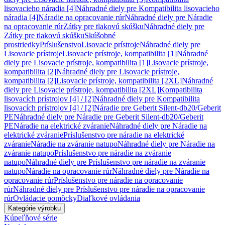
lisovacieho náradia [4]
Náhradné diely pre Kompatibilita lisovacieho
náradia [4]
Náradie na opracovanie rúr
Náhradné diely pre Náradie
na opracovanie rúr
Zátky pre tlakovú skúšku
Náhradné diely pre
Zátky pre tlakovú skúšku
Skúšobné
prostriedky
Príslušenstvo
Lisovacie prístroje
Náhradné diely pre
Lisovacie prístroje
Lisovacie prístroje, kompatibilita [1]
Náhradné
diely pre Lisovacie prístroje, kompatibilita [1]
Lisovacie prístroje,
kompatibilita [2]
Náhradné diely pre Lisovacie prístroje,
kompatibilita [2]
Lisovacie prístroje, kompatibilita [2XL]
Náhradné
diely pre Lisovacie prístroje, kompatibilita [2XL]
Kompatibilita
lisovacích prístrojov [4] / [2]
Náhradné diely pre Kompatibilita
lisovacích prístrojov [4] / [2]
Náradie pre Geberit Silent-db20/Geberit
PE
Náhradné diely pre Náradie pre Geberit Silent-db20/Geberit
PE
Náradie na elektrické zváranie
Náhradné diely pre Náradie na
elektrické zváranie
Príslušenstvo pre náradie na elektrické
zváranie
Náradie na zváranie natupo
Náhradné diely pre Náradie na
zváranie natupo
Príslušenstvo pre náradie na zváranie
natupo
Náhradné diely pre Príslušenstvo pre náradie na zváranie
natupo
Náradie na opracovanie rúr
Náhradné diely pre Náradie na
opracovanie rúr
Príslušenstvo pre náradie na opracovanie
rúr
Náhradné diely pre Príslušenstvo pre náradie na opracovanie
rúr
Ovládacie pomôcky
Diaľkové ovládania
Kategórie výrobku
Kúpeľňové série