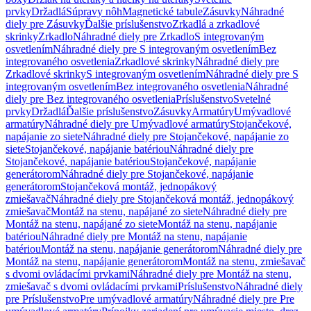
prvky
Držadlá
Súpravy nôh
Magnetické tabule
Zásuvky
Náhradné
diely pre Zásuvky
Ďalšie príslušenstvo
Zrkadlá a zrkadlové
skrinky
Zrkadlo
Náhradné diely pre Zrkadlo
S integrovaným
osvetlením
Náhradné diely pre S integrovaným osvetlením
Bez
integrovaného osvetlenia
Zrkadlové skrinky
Náhradné diely pre
Zrkadlové skrinky
S integrovaným osvetlením
Náhradné diely pre S
integrovaným osvetlením
Bez integrovaného osvetlenia
Náhradné
diely pre Bez integrovaného osvetlenia
Príslušenstvo
Svetelné
prvky
Držadlá
Ďalšie príslušenstvo
Zásuvky
Armatúry
Umývadlové
armatúry
Náhradné diely pre Umývadlové armatúry
Stojančekové,
napájanie zo siete
Náhradné diely pre Stojančekové, napájanie zo
siete
Stojančekové, napájanie batériou
Náhradné diely pre
Stojančekové, napájanie batériou
Stojančekové, napájanie
generátorom
Náhradné diely pre Stojančekové, napájanie
generátorom
Stojančeková montáž, jednopákový
zmiešavač
Náhradné diely pre Stojančeková montáž, jednopákový
zmiešavač
Montáž na stenu, napájané zo siete
Náhradné diely pre
Montáž na stenu, napájané zo siete
Montáž na stenu, napájanie
batériou
Náhradné diely pre Montáž na stenu, napájanie
batériou
Montáž na stenu, napájanie generátorom
Náhradné diely pre
Montáž na stenu, napájanie generátorom
Montáž na stenu, zmiešavač
s dvomi ovládacími prvkami
Náhradné diely pre Montáž na stenu,
zmiešavač s dvomi ovládacími prvkami
Príslušenstvo
Náhradné diely
pre Príslušenstvo
Pre umývadlové armatúry
Náhradné diely pre Pre