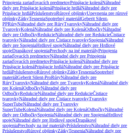
Pripojenia zariaďovacích predmetov
Pripájacie kolená
Náhradné
diely pre Pripájacie kolená
Pripájacie hrdlá
Náhradné diely pre
Pripájacie hrdlá
Príslušenstvo
Rúrové objímky
Upevnenia pre rúrové
objímky
Zátky
Tesnenia
Spotrebný materiál
Geberit Silent-
PP
Rúry
Náhradné diely pre Rúry
Tvarovky
Náhradné diely pre
Tvarovky
Kolená
Náhradné diely pre Kolená
Odbočky
Náhradné
diely pre Odbočky
Redukcie
Náhradné diely pre Redukcie
Čistiace
tvarovky
Náhradné diely pre Čistiace tvarovky
Spojenia
Náhradné
diely pre Spojenia
Hrdlové spoje
Náhradné diely pre Hrdlové
spoje
Drapákové spojenia
Prechody na iné materiály
Pripojenia
zariaďovacích predmetov
Náhradné diely pre Pripojenia
zariaďovacích predmetov
Pripájacie kolená
Náhradné diely pre
Pripájacie kolená
Pripájacie hrdlá
Náhradné diely pre Pripájacie
hrdlá
Príslušenstvo
Rúrové objímky
Zátky
Tesnenia
Spotrebný
materiál
Geberit Silent-Pro
Rúry
Náhradné diely pre
Rúry
Tvarovky
Náhradné diely pre Tvarovky
Kolená
Náhradné diely
pre Kolená
Odbočky
Náhradné diely pre
Odbočky
Redukcie
Náhradné diely pre Redukcie
Čistiace
tvarovky
Náhradné diely pre Čistiace tvarovky
Tvarovky
SuperTube
Náhradné diely pre Tvarovky
SuperTube
Kolená
Náhradné diely pre Kolená
Odbočky
Náhradné
diely pre Odbočky
Spojenia
Náhradné diely pre Spojenia
Hrdlové
spoje
Náhradné diely pre Hrdlové spoje
Drapákové
spojenia
Prechody na iné materiály
Príslušenstvo
Náhradné diely pre
Príslušenstvo
Rúrové objímky
Zátky
Tesnenia
Náhradné diely pre