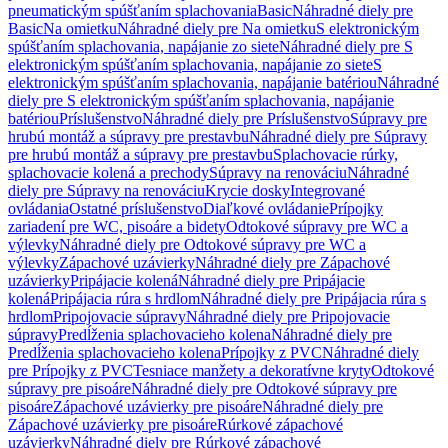
pneumatickým spúšťaním splachovania
Basic
Náhradné diely pre
Basic
Na omietku
Náhradné diely pre Na omietku
S elektronickým
spúšťaním splachovania, napájanie zo siete
Náhradné diely pre S
elektronickým spúšťaním splachovania, napájanie zo siete
S
elektronickým spúšťaním splachovania, napájanie batériou
Náhradné
diely pre S elektronickým spúšťaním splachovania, napájanie
batériou
Príslušenstvo
Náhradné diely pre Príslušenstvo
Súpravy pre
hrubú montáž a súpravy pre prestavbu
Náhradné diely pre Súpravy
pre hrubú montáž a súpravy pre prestavbu
Splachovacie rúrky,
splachovacie kolená a prechody
Súpravy na renováciu
Náhradné
diely pre Súpravy na renováciu
Krycie dosky
Integrované
ovládania
Ostatné príslušenstvo
Diaľkové ovládanie
Prípojky
zariadení pre WC, pisoáre a bidety
Odtokové súpravy pre WC a
výlevky
Náhradné diely pre Odtokové súpravy pre WC a
výlevky
Zápachové uzávierky
Náhradné diely pre Zápachové
uzávierky
Pripájacie kolená
Náhradné diely pre Pripájacie
kolená
Pripájacia rúra s hrdlom
Náhradné diely pre Pripájacia rúra s
hrdlom
Pripojovacie súpravy
Náhradné diely pre Pripojovacie
súpravy
Predĺženia splachovacieho kolena
Náhradné diely pre
Predĺženia splachovacieho kolena
Prípojky z PVC
Náhradné diely
pre Prípojky z PVC
Tesniace manžety a dekoratívne kryty
Odtokové
súpravy pre pisoáre
Náhradné diely pre Odtokové súpravy pre
pisoáre
Zápachové uzávierky pre pisoáre
Náhradné diely pre
Zápachové uzávierky pre pisoáre
Rúrkové zápachové
uzávierky
Náhradné diely pre Rúrkové zápachové