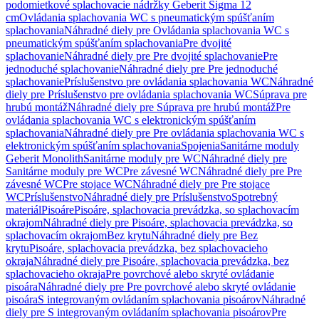
podomietkové splachovacie nádržky Geberit Sigma 12
cm
Ovládania splachovania WC s pneumatickým spúšťaním
splachovania
Náhradné diely pre Ovládania splachovania WC s
pneumatickým spúšťaním splachovania
Pre dvojité
splachovanie
Náhradné diely pre Pre dvojité splachovanie
Pre
jednoduché splachovanie
Náhradné diely pre Pre jednoduché
splachovanie
Príslušenstvo pre ovládania splachovania WC
Náhradné
diely pre Príslušenstvo pre ovládania splachovania WC
Súprava pre
hrubú montáž
Náhradné diely pre Súprava pre hrubú montáž
Pre
ovládania splachovania WC s elektronickým spúšťaním
splachovania
Náhradné diely pre Pre ovládania splachovania WC s
elektronickým spúšťaním splachovania
Spojenia
Sanitárne moduly
Geberit Monolith
Sanitárne moduly pre WC
Náhradné diely pre
Sanitárne moduly pre WC
Pre závesné WC
Náhradné diely pre Pre
závesné WC
Pre stojace WC
Náhradné diely pre Pre stojace
WC
Príslušenstvo
Náhradné diely pre Príslušenstvo
Spotrebný
materiál
Pisoáre
Pisoáre, splachovacia prevádzka, so splachovacím
okrajom
Náhradné diely pre Pisoáre, splachovacia prevádzka, so
splachovacím okrajom
Bez krytu
Náhradné diely pre Bez
krytu
Pisoáre, splachovacia prevádzka, bez splachovacieho
okraja
Náhradné diely pre Pisoáre, splachovacia prevádzka, bez
splachovacieho okraja
Pre povrchové alebo skryté ovládanie
pisoára
Náhradné diely pre Pre povrchové alebo skryté ovládanie
pisoára
S integrovaným ovládaním splachovania pisoárov
Náhradné
diely pre S integrovaným ovládaním splachovania pisoárov
Pre