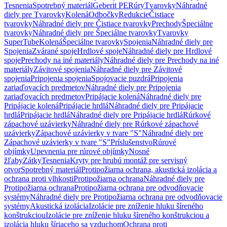
Tesnenia
Spotrebný materiál
Geberit PE
Rúry
Tvarovky
Náhradné
diely pre Tvarovky
Kolená
Odbočky
Redukcie
Čistiace
tvarovky
Náhradné diely pre Čistiace tvarovky
Prechody
Špeciálne
tvarovky
Náhradné diely pre Špeciálne tvarovky
Tvarovky
SuperTube
Kolená
Špeciálne tvarovky
Spojenia
Náhradné diely pre
Spojenia
Zvárané spoje
Hrdlové spoje
Náhradné diely pre Hrdlové
spoje
Prechody na iné materiály
Náhradné diely pre Prechody na iné
materiály
Závitové spojenia
Náhradné diely pre Závitové
spojenia
Pripojenia spojenia
Spojovacie puzdrá
Pripojenia
zariaďovacích predmetov
Náhradné diely pre Pripojenia
zariaďovacích predmetov
Pripájacie kolená
Náhradné diely pre
Pripájacie kolená
Pripájacie hrdlá
Náhradné diely pre Pripájacie
hrdlá
Pripájacie hrdlá
Náhradné diely pre Pripájacie hrdlá
Rúrkové
zápachové uzávierky
Náhradné diely pre Rúrkové zápachové
uzávierky
Zápachové uzávierky v tvare "S"
Náhradné diely pre
Zápachové uzávierky v tvare "S"
Príslušenstvo
Rúrové
objímky
Upevnenia pre rúrové objímky
Nosné
žľaby
Zátky
Tesnenia
Kryty pre hrubú montáž pre servisný
otvor
Spotrebný materiál
Protipožiarna ochrana, akustická izolácia a
ochrana proti vlhkosti
Protipožiarna ochrana
Náhradné diely pre
Protipožiarna ochrana
Protipožiarna ochrana pre odvodňovacie
systémy
Náhradné diely pre Protipožiarna ochrana pre odvodňovacie
systémy
Akustická izolácia
Izolácie pre zníženie hluku šíreného
konštrukciou
Izolácie pre zníženie hluku šíreného konštrukciou a
izolácia hluku šíriaceho sa vzduchom
Ochrana proti