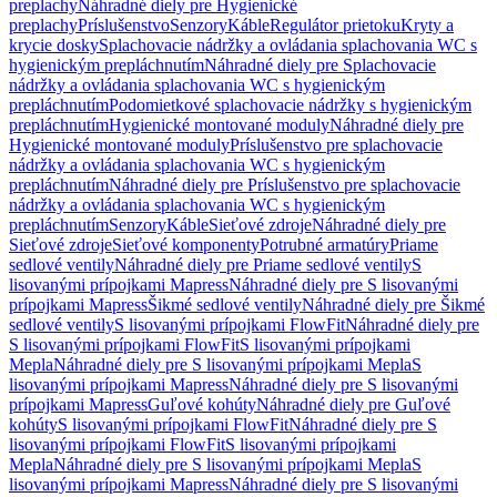
preplachy
Náhradné diely pre Hygienické
preplachy
Príslušenstvo
Senzory
Káble
Regulátor prietoku
Kryty a
krycie dosky
Splachovacie nádržky a ovládania splachovania WC s
hygienickým prepláchnutím
Náhradné diely pre Splachovacie
nádržky a ovládania splachovania WC s hygienickým
prepláchnutím
Podomietkové splachovacie nádržky s hygienickým
prepláchnutím
Hygienické montované moduly
Náhradné diely pre
Hygienické montované moduly
Príslušenstvo pre splachovacie
nádržky a ovládania splachovania WC s hygienickým
prepláchnutím
Náhradné diely pre Príslušenstvo pre splachovacie
nádržky a ovládania splachovania WC s hygienickým
prepláchnutím
Senzory
Káble
Sieťové zdroje
Náhradné diely pre
Sieťové zdroje
Sieťové komponenty
Potrubné armatúry
Priame
sedlové ventily
Náhradné diely pre Priame sedlové ventily
S
lisovanými prípojkami Mapress
Náhradné diely pre S lisovanými
prípojkami Mapress
Šikmé sedlové ventily
Náhradné diely pre Šikmé
sedlové ventily
S lisovanými prípojkami FlowFit
Náhradné diely pre
S lisovanými prípojkami FlowFit
S lisovanými prípojkami
Mepla
Náhradné diely pre S lisovanými prípojkami Mepla
S
lisovanými prípojkami Mapress
Náhradné diely pre S lisovanými
prípojkami Mapress
Guľové kohúty
Náhradné diely pre Guľové
kohúty
S lisovanými prípojkami FlowFit
Náhradné diely pre S
lisovanými prípojkami FlowFit
S lisovanými prípojkami
Mepla
Náhradné diely pre S lisovanými prípojkami Mepla
S
lisovanými prípojkami Mapress
Náhradné diely pre S lisovanými