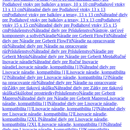
Podlahové vtoky pre balkóny a terasy, 10 x 10 cm
Podlahové vtoky
13 x 13 cm
Náhradné diely pre Podlahové vtoky 13 x 13
cm
Podlahové vtoky pre balkóny a terasy, 13 x 13 cm
Náhradné diely
pre Podlahové vtoky pre balkóny a terasy, 13 x 13 cm
Podlahové
vtoky 15 x 15 cm
Náhradné diely pre Podlahové vtoky 15 x 15
cm
Príslušenstvo
Náhradné diely pre Príslušenstvo
Nástroje, sieťové
komponenty a softvér
Náradie
Náradie pre Geberit FlowFit
Náhradné
diely pre Náradie pre Geberit FlowFit
Náradie na opracovanie
rúr
Náhradné diely pre Náradie na opracovanie
rúr
Príslušenstvo
Náhradné diely pre Príslušenstvo
Náradie pre
Geberit Mepla
Náhradné diely pre Náradie pre Geberit Mepla
Ručné
lisovacie náradie
Náhradné diely pre Ručné lisovacie
náradie
Lisovacie náradie, kompatibilita [1]
Náhradné diely pre
Lisovacie náradie, kompatibilita [1]
Lisovacie náradie, kompatibilita
[2]
Náhradné diely pre Lisovacie náradie, kompatibilita [2]
Náradie
na opracovanie rúr
Náhradné diely pre Náradie na opracovanie
rúr
Zátky pre tlakovú skúšku
Náhradné diely pre Zátky pre tlakovú
skúšku
Skúšobné prostriedky
Príslušenstvo
Náradie pre Geberit
Mapress
Náhradné diely pre Náradie pre Geberit Mapress
Lisovacie
náradie, kompatibilita [1]
Náhradné diely pre Lisovacie náradie,
kompatibilita [1]
Lisovacie náradie, kompatibilita [2]
Náhradné diely
pre Lisovacie náradie, kompatibilita [2]
Lisovacie náradie,
kompatibilita [2XL]
Náhradné diely pre Lisovacie náradie,
kompatibilita [2XL]
Lisovacie náradie, kompatibilita [3]
Náhradné
diely pre Lisovacie náradie, kompatibilita [3]
Kompatibilita