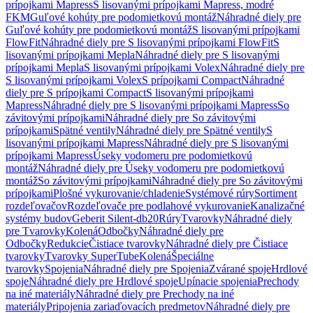
prípojkami Mapress
S lisovanými prípojkami Mapress, modré
FKM
Guľové kohúty pre podomietkovú montáž
Náhradné diely pre
Guľové kohúty pre podomietkovú montáž
S lisovanými prípojkami
FlowFit
Náhradné diely pre S lisovanými prípojkami FlowFit
S
lisovanými prípojkami Mepla
Náhradné diely pre S lisovanými
prípojkami Mepla
S lisovanými prípojkami Volex
Náhradné diely pre
S lisovanými prípojkami Volex
S prípojkami Compact
Náhradné
diely pre S prípojkami Compact
S lisovanými prípojkami
Mapress
Náhradné diely pre S lisovanými prípojkami Mapress
So
závitovými prípojkami
Náhradné diely pre So závitovými
prípojkami
Spätné ventily
Náhradné diely pre Spätné ventily
S
lisovanými prípojkami Mapress
Náhradné diely pre S lisovanými
prípojkami Mapress
Úseky vodomeru pre podomietkovú
montáž
Náhradné diely pre Úseky vodomeru pre podomietkovú
montáž
So závitovými prípojkami
Náhradné diely pre So závitovými
prípojkami
Plošné vykurovanie/chladenie
Systémové rúry
Sortiment
rozdeľovačov
Rozdeľovače pre podlahové vykurovanie
Kanalizačné
systémy budov
Geberit Silent-db20
Rúry
Tvarovky
Náhradné diely
pre Tvarovky
Kolená
Odbočky
Náhradné diely pre
Odbočky
Redukcie
Čistiace tvarovky
Náhradné diely pre Čistiace
tvarovky
Tvarovky SuperTube
Kolená
Špeciálne
tvarovky
Spojenia
Náhradné diely pre Spojenia
Zvárané spoje
Hrdlové
spoje
Náhradné diely pre Hrdlové spoje
Upínacie spojenia
Prechody
na iné materiály
Náhradné diely pre Prechody na iné
materiály
Pripojenia zariaďovacích predmetov
Náhradné diely pre