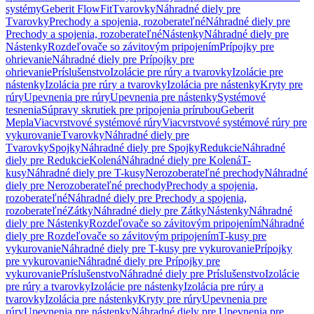
systémy
Geberit FlowFit
Tvarovky
Náhradné diely pre
Tvarovky
Prechody a spojenia, rozoberateľné
Náhradné diely pre
Prechody a spojenia, rozoberateľné
Nástenky
Náhradné diely pre
Nástenky
Rozdeľovače so závitovým pripojením
Prípojky pre
ohrievanie
Náhradné diely pre Prípojky pre
ohrievanie
Príslušenstvo
Izolácie pre rúry a tvarovky
Izolácie pre
nástenky
Izolácia pre rúry a tvarovky
Izolácia pre nástenky
Kryty pre
rúry
Upevnenia pre rúry
Upevnenia pre nástenky
Systémové
tesnenia
Súpravy skrutiek pre pripojenia prírubou
Geberit
Mepla
Viacvrstvové systémové rúry
Viacvrstvové systémové rúry pre
vykurovanie
Tvarovky
Náhradné diely pre
Tvarovky
Spojky
Náhradné diely pre Spojky
Redukcie
Náhradné
diely pre Redukcie
Kolená
Náhradné diely pre Kolená
T-
kusy
Náhradné diely pre T-kusy
Nerozoberateľné prechody
Náhradné
diely pre Nerozoberateľné prechody
Prechody a spojenia,
rozoberateľné
Náhradné diely pre Prechody a spojenia,
rozoberateľné
Zátky
Náhradné diely pre Zátky
Nástenky
Náhradné
diely pre Nástenky
Rozdeľovače so závitovým pripojením
Náhradné
diely pre Rozdeľovače so závitovým pripojením
T-kusy pre
vykurovanie
Náhradné diely pre T-kusy pre vykurovanie
Prípojky
pre vykurovanie
Náhradné diely pre Prípojky pre
vykurovanie
Príslušenstvo
Náhradné diely pre Príslušenstvo
Izolácie
pre rúry a tvarovky
Izolácie pre nástenky
Izolácia pre rúry a
tvarovky
Izolácia pre nástenky
Kryty pre rúry
Upevnenia pre
rúry
Upevnenia pre nástenky
Náhradné diely pre Upevnenia pre