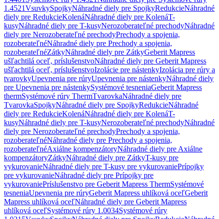
1.4521
Vsuvky
Spojky
Náhradné diely pre Spojky
Redukcie
Náhradné
diely pre Redukcie
Kolená
Náhradné diely pre Kolená
T-
kusy
Náhradné diely pre T-kusy
Nerozoberateľné prechody
Náhradné
diely pre Nerozoberateľné prechody
Prechody a spojenia,
rozoberateľné
Náhradné diely pre Prechody a spojenia,
rozoberateľné
Zátky
Náhradné diely pre Zátky
Geberit Mapress
ušľachtilá oceľ, príslušenstvo
Náhradné diely pre Geberit Mapress
ušľachtilá oceľ, príslušenstvo
Izolácie pre nástenky
Izolácia pre rúry a
tvarovky
Upevnenia pre rúry
Upevnenia pre nástenky
Náhradné diely
pre Upevnenia pre nástenky
Systémové tesnenia
Geberit Mapress
therm
Systémové rúry Therm
Tvarovka
Náhradné diely pre
Tvarovka
Spojky
Náhradné diely pre Spojky
Redukcie
Náhradné
diely pre Redukcie
Kolená
Náhradné diely pre Kolená
T-
kusy
Náhradné diely pre T-kusy
Nerozoberateľné prechody
Náhradné
diely pre Nerozoberateľné prechody
Prechody a spojenia,
rozoberateľné
Náhradné diely pre Prechody a spojenia,
rozoberateľné
Axiálne kompenzátory
Náhradné diely pre Axiálne
kompenzátory
Zátky
Náhradné diely pre Zátky
T-kusy pre
vykurovanie
Náhradné diely pre T-kusy pre vykurovanie
Prípojky
pre vykurovanie
Náhradné diely pre Prípojky pre
vykurovanie
Príslušenstvo pre Geberit Mapress Therm
Systémové
tesnenia
Upevnenia pre rúry
Geberit Mapress uhlíková oceľ
Geberit
Mapress uhlíková oceľ
Náhradné diely pre Geberit Mapress
uhlíková oceľ
Systémové rúry 1.0034
Systémové rúry