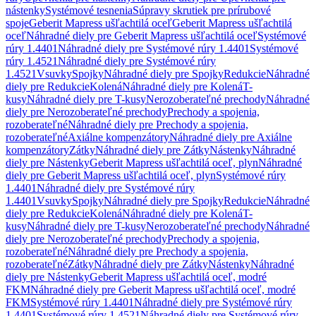
nástenky
Systémové tesnenia
Súpravy skrutiek pre prírubové
spoje
Geberit Mapress ušľachtilá oceľ
Geberit Mapress ušľachtilá
oceľ
Náhradné diely pre Geberit Mapress ušľachtilá oceľ
Systémové
rúry 1.4401
Náhradné diely pre Systémové rúry 1.4401
Systémové
rúry 1.4521
Náhradné diely pre Systémové rúry
1.4521
Vsuvky
Spojky
Náhradné diely pre Spojky
Redukcie
Náhradné
diely pre Redukcie
Kolená
Náhradné diely pre Kolená
T-
kusy
Náhradné diely pre T-kusy
Nerozoberateľné prechody
Náhradné
diely pre Nerozoberateľné prechody
Prechody a spojenia,
rozoberateľné
Náhradné diely pre Prechody a spojenia,
rozoberateľné
Axiálne kompenzátory
Náhradné diely pre Axiálne
kompenzátory
Zátky
Náhradné diely pre Zátky
Nástenky
Náhradné
diely pre Nástenky
Geberit Mapress ušľachtilá oceľ, plyn
Náhradné
diely pre Geberit Mapress ušľachtilá oceľ, plyn
Systémové rúry
1.4401
Náhradné diely pre Systémové rúry
1.4401
Vsuvky
Spojky
Náhradné diely pre Spojky
Redukcie
Náhradné
diely pre Redukcie
Kolená
Náhradné diely pre Kolená
T-
kusy
Náhradné diely pre T-kusy
Nerozoberateľné prechody
Náhradné
diely pre Nerozoberateľné prechody
Prechody a spojenia,
rozoberateľné
Náhradné diely pre Prechody a spojenia,
rozoberateľné
Zátky
Náhradné diely pre Zátky
Nástenky
Náhradné
diely pre Nástenky
Geberit Mapress ušľachtilá oceľ, modré
FKM
Náhradné diely pre Geberit Mapress ušľachtilá oceľ, modré
FKM
Systémové rúry 1.4401
Náhradné diely pre Systémové rúry
1.4401
Systémové rúry 1.4521
Náhradné diely pre Systémové rúry