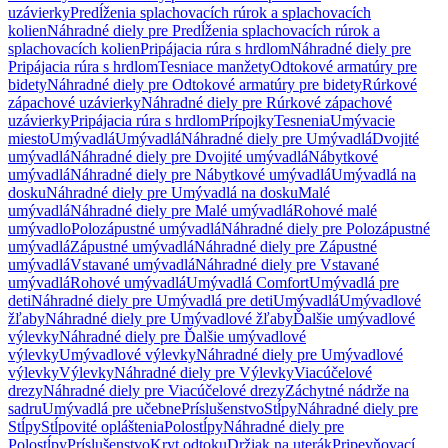
uzávierky
Predĺženia splachovacích rúrok a splachovacích
kolien
Náhradné diely pre Predĺženia splachovacích rúrok a
splachovacích kolien
Pripájacia rúra s hrdlom
Náhradné diely pre
Pripájacia rúra s hrdlom
Tesniace manžety
Odtokové armatúry pre
bidety
Náhradné diely pre Odtokové armatúry pre bidety
Rúrkové
zápachové uzávierky
Náhradné diely pre Rúrkové zápachové
uzávierky
Pripájacia rúra s hrdlom
Prípojky
Tesnenia
Umývacie
miesto
Umývadlá
Umývadlá
Náhradné diely pre Umývadlá
Dvojité
umývadlá
Náhradné diely pre Dvojité umývadlá
Nábytkové
umývadlá
Náhradné diely pre Nábytkové umývadlá
Umývadlá na
dosku
Náhradné diely pre Umývadlá na dosku
Malé
umývadlá
Náhradné diely pre Malé umývadlá
Rohové malé
umývadlo
Polozápustné umývadlá
Náhradné diely pre Polozápustné
umývadlá
Zápustné umývadlá
Náhradné diely pre Zápustné
umývadlá
Vstavané umývadlá
Náhradné diely pre Vstavané
umývadlá
Rohové umývadlá
Umývadlá Comfort
Umývadlá pre
deti
Náhradné diely pre Umývadlá pre deti
Umývadlá
Umývadlové
žľaby
Náhradné diely pre Umývadlové žľaby
Ďalšie umývadlové
výlevky
Náhradné diely pre Ďalšie umývadlové
výlevky
Umývadlové výlevky
Náhradné diely pre Umývadlové
výlevky
Výlevky
Náhradné diely pre Výlevky
Viacúčelové
drezy
Náhradné diely pre Viacúčelové drezy
Záchytné nádrže na
sadru
Umývadlá pre učebne
Príslušenstvo
Stĺpy
Náhradné diely pre
Stĺpy
Stĺpovité opláštenia
Polostĺpy
Náhradné diely pre
Polostĺpy
Príslušenstvo
Kryt odtoku
Držiak na uterák
Pripevňovací