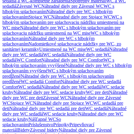
sedadlá a WC-kompletné zariadenia
Spotrebný materiál
WC a WC
sedadlá
Závesné WC
Náhradné diely pre Závesné WC
WC s
hlbokým splachovaním
Náhradné diely pre WC s hlbokým
splachovaním
Stojace WC
Náhradné diely pre Stojace WC
WC s
hlbokým splachovaním pre splachovaciu nádržku umiestnenú na
WC mise
Náhradné diely pre WC s hlbokým splachovaním pre
splachovaciu nádržku umiestnenú na WC mise
WC s hlbokým
splachovaním
Náhradné diely pre WC s hlbokým
splachovaním
Nadomietkové splachovacie nádržky pre WC, zo
sanitárnej keramiky
Umiestnené na WC mise
WC sedadlá
Náhradné
diely pre WC sedadlá
WC sedadlá
Náhradné diely pre WC
sedadlá
WC Comfort
Náhradné diely pre WC Comfort
WC s
hlbokým splachovaním vyvýšené
Náhradné diely pre WC s hlbokým
splachovaním vyvýšené
WC s hlbokým splachovaním
predĺžené
Náhradné diely pre WC s hlbokým splachovaním
predĺžené
WC sedadlá Comfort
Náhradné diely pre WC sedadlá
Comfort
WC sedadlá
Náhradné diely pre WC sedadlá
WC sedacie
kruhy
Náhradné diely pre WC sedacie kruhy
WC pre deti
Náhradné
diely pre WC pre deti
Závesné WC
Náhradné diely pre Závesné
WC
Stojace WC
Náhradné diely pre Stojace WC
WC sedadlá pre
deti
Náhradné diely pre WC sedadlá pre deti
WC sedadlá
Náhradné
diely pre WC sedadlá
WC sedacie kruhy
Náhradné diely pre WC
sedacie kruhy
Nášľapné WC
So
splachovaním
Príslušenstvo
Prípojky
Pripevňovací
materiál
Bidety
Závesné bidety
Náhradné diely pre Závesné