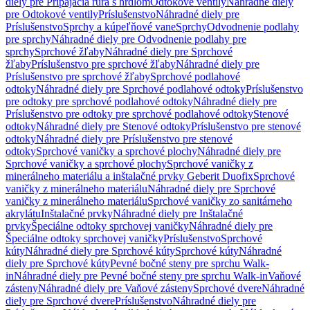
diely pre Pripájacia rúra s hrdlom
Odtokové ventily
Náhradné diely
pre Odtokové ventily
Príslušenstvo
Náhradné diely pre
Príslušenstvo
Sprchy a kúpeľňové vane
Sprchy
Odvodnenie podlahy
pre sprchy
Náhradné diely pre Odvodnenie podlahy pre
sprchy
Sprchové žľaby
Náhradné diely pre Sprchové
žľaby
Príslušenstvo pre sprchové žľaby
Náhradné diely pre
Príslušenstvo pre sprchové žľaby
Sprchové podlahové
odtoky
Náhradné diely pre Sprchové podlahové odtoky
Príslušenstvo
pre odtoky pre sprchové podlahové odtoky
Náhradné diely pre
Príslušenstvo pre odtoky pre sprchové podlahové odtoky
Stenové
odtoky
Náhradné diely pre Stenové odtoky
Príslušenstvo pre stenové
odtoky
Náhradné diely pre Príslušenstvo pre stenové
odtoky
Sprchové vaničky a sprchové plochy
Náhradné diely pre
Sprchové vaničky a sprchové plochy
Sprchové vaničky z
minerálneho materiálu a inštalačné prvky Geberit Duofix
Sprchové
vaničky z minerálneho materiálu
Náhradné diely pre Sprchové
vaničky z minerálneho materiálu
Sprchové vaničky zo sanitárneho
akrylátu
Inštalačné prvky
Náhradné diely pre Inštalačné
prvky
Špeciálne odtoky sprchovej vaničky
Náhradné diely pre
Špeciálne odtoky sprchovej vaničky
Príslušenstvo
Sprchové
kúty
Náhradné diely pre Sprchové kúty
Sprchové kúty
Náhradné
diely pre Sprchové kúty
Pevné bočné steny pre sprchu Walk-
in
Náhradné diely pre Pevné bočné steny pre sprchu Walk-in
Vaňové
zásteny
Náhradné diely pre Vaňové zásteny
Sprchové dvere
Náhradné
diely pre Sprchové dvere
Príslušenstvo
Náhradné diely pre