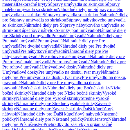
materiál
Dekoračné kryty
Súpravy umývadla so skrinkou
Súpravy
malého umývadla so skrinkou
Náhradné diely pre Súpravy malého
umývadla so skrinkou
Súpravy umývadla so skrinkou
Náhradné diely
pre Súpravy umývadla so skrinkou
Súpravy nábytkového umývadla
so skrinkou
Náhradné diely pre Súpravy nábytkového umývadla so
skrinkou
Kúpeľňový nábytok
Skrinky pod umývadlo
Náhradné diely
pre Skrinky pod umývadlo
Pre malé umývadlá
Náhradné diely pre
Pre malé umývadlá
Pre umývadlá
Náhradné diely pre Pre
umývadlá
Pre dvojité umývadlá
Náhradné diely pre Pre dvojité
umývadlá
Pre nábytkové umývadlá
Náhradné diely pre Pre
nábytkové umývadlá
Pre rohové malé umývadlá
Náhradné diely pre
Pre rohové malé umývadlá
Pre rohové umývadlá
Náhradné diely pre
Pre rohové umývadlá
Umývadlové dosky
Náhradné diely pre
Umývadlové dosky
Pre umývadlo na dosku, tvar misy
Náhradné
diely pre Pre umývadlo na dosku, tvar misy
Pre umývadlo na dosku,
pravouhlé
Náhradné diely pre Pre umývadlo na dosku,
pravouhlé
Bočné skrinky
Náhradné diely pre Bočné skrinky
Nízke
bočné skrinky
Náhradné diely pre Nízke bočné skrinky
Vysoké
skrinky
Náhradné diely pre Vysoké skrinky
Stredne vysoké
skrinky
Náhradné diely pre Stredne vysoké skrinky
Závesné
skrinky
Náhradné diely pre Závesné skrinky
Ďalší kúpeľňový
nábytok
Náhradné diely pre Ďalší kúpeľňový nábytok
Nástenné
poličky
Náhradné diely pre Nástenné poličky
Príslušenstvo
Náhradné
diely pre Príslušenstvo
Priehradky do zásuvky a organizačné
boxy
Držiak na uteráky a háčiky na uteráky
Svetelné