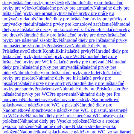
steny
Inštalačné prvky pre výlevky
Náhradné diely pre Inštalačné
prvky pre výlevky
Inštalačné prvky pre armatúry
Náhradné diely pre
Inštalačné prvky pre armatúry
Inštalačné prvky pre práčky a
umývačky riadu
Náhradné diely pre Inštalačné prvky pre práčky a
umývačky riadu
Inštalačné prvky pre konzolové zaťaženie
Náhradné
diely pre Inštalačné prvky pre konzolové zaťaženie
Inštalačné prvky
pre drezy
Náhradné diely pre Inštalačné prvky pre drezy
Inštalačné
prvky pre nástenné zásobníky
Náhradné diely pre Inštalačné prvky
pre nástenné zásobníky
Príslušenstvo
Náhradné diely pre
Príslušenstvo
Geberit Kombifix
Inštalačné prvky
Náhradné diely pre
Inštalačné prvky
Inštalačné prvky pre WC
Náhradné diely pre
Inštalačné prvky pre WC
Inštalačné prvky pre umývadlá
Náhradné
diely pre Inštalačné prvky pre umývadlá
Inštalačné prvky pre
bidety
Náhradné diely pre Inštalačné prvky pre bidety
Inštalačné
prvky pre pisoáre
Náhradné diely pre Inštalačné prvky pre
pisoáre
Inštalačné prvky pre sprchy
Náhradné diely pre Inštalačné
prvky pre sprchy
Príslušenstvo
Náhradné diely pre Príslušenstvo
Pre
inštalačné prvky pre WC
Pre upevnenia
Náhradné diely pre Pre
upevnenia
Nadomietkové splachovacie nádržky
Nadomietkové
splachovacie nádržky pre WC, z plastu
Náhradné diely pre
Nadomietkové splachovacie nádržky pre WC, z plastu
Umiestnené
na WC mise
Náhradné diely pre Umiestnené na WC mise
Vysoko
položené
Náhradné diely pre Vysoko položené
Nízko a stredne
vysoko položené
Náhradné diely pre Nízko a stredne vysoko
položené
Nadomietkové splachovacie nádržky pre WC, zo sanitárnej