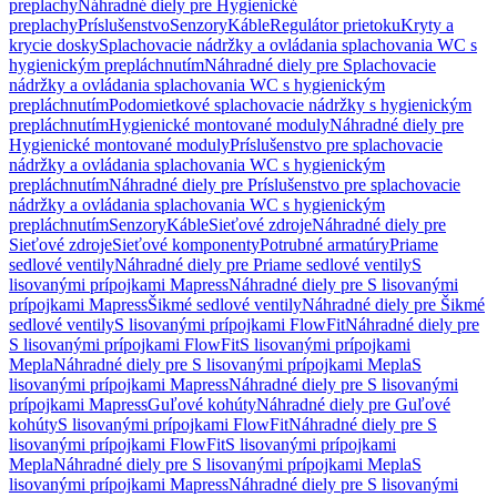
preplachy
Náhradné diely pre Hygienické
preplachy
Príslušenstvo
Senzory
Káble
Regulátor prietoku
Kryty a
krycie dosky
Splachovacie nádržky a ovládania splachovania WC s
hygienickým prepláchnutím
Náhradné diely pre Splachovacie
nádržky a ovládania splachovania WC s hygienickým
prepláchnutím
Podomietkové splachovacie nádržky s hygienickým
prepláchnutím
Hygienické montované moduly
Náhradné diely pre
Hygienické montované moduly
Príslušenstvo pre splachovacie
nádržky a ovládania splachovania WC s hygienickým
prepláchnutím
Náhradné diely pre Príslušenstvo pre splachovacie
nádržky a ovládania splachovania WC s hygienickým
prepláchnutím
Senzory
Káble
Sieťové zdroje
Náhradné diely pre
Sieťové zdroje
Sieťové komponenty
Potrubné armatúry
Priame
sedlové ventily
Náhradné diely pre Priame sedlové ventily
S
lisovanými prípojkami Mapress
Náhradné diely pre S lisovanými
prípojkami Mapress
Šikmé sedlové ventily
Náhradné diely pre Šikmé
sedlové ventily
S lisovanými prípojkami FlowFit
Náhradné diely pre
S lisovanými prípojkami FlowFit
S lisovanými prípojkami
Mepla
Náhradné diely pre S lisovanými prípojkami Mepla
S
lisovanými prípojkami Mapress
Náhradné diely pre S lisovanými
prípojkami Mapress
Guľové kohúty
Náhradné diely pre Guľové
kohúty
S lisovanými prípojkami FlowFit
Náhradné diely pre S
lisovanými prípojkami FlowFit
S lisovanými prípojkami
Mepla
Náhradné diely pre S lisovanými prípojkami Mepla
S
lisovanými prípojkami Mapress
Náhradné diely pre S lisovanými