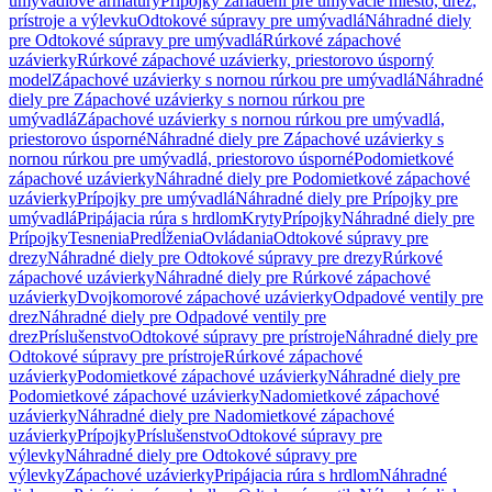
umývadlové armatúry
Prípojky zariadení pre umývacie miesto, drez,
prístroje a výlevku
Odtokové súpravy pre umývadlá
Náhradné diely
pre Odtokové súpravy pre umývadlá
Rúrkové zápachové
uzávierky
Rúrkové zápachové uzávierky, priestorovo úsporný
model
Zápachové uzávierky s nornou rúrkou pre umývadlá
Náhradné
diely pre Zápachové uzávierky s nornou rúrkou pre
umývadlá
Zápachové uzávierky s nornou rúrkou pre umývadlá,
priestorovo úsporné
Náhradné diely pre Zápachové uzávierky s
nornou rúrkou pre umývadlá, priestorovo úsporné
Podomietkové
zápachové uzávierky
Náhradné diely pre Podomietkové zápachové
uzávierky
Prípojky pre umývadlá
Náhradné diely pre Prípojky pre
umývadlá
Pripájacia rúra s hrdlom
Kryty
Prípojky
Náhradné diely pre
Prípojky
Tesnenia
Predĺženia
Ovládania
Odtokové súpravy pre
drezy
Náhradné diely pre Odtokové súpravy pre drezy
Rúrkové
zápachové uzávierky
Náhradné diely pre Rúrkové zápachové
uzávierky
Dvojkomorové zápachové uzávierky
Odpadové ventily pre
drez
Náhradné diely pre Odpadové ventily pre
drez
Príslušenstvo
Odtokové súpravy pre prístroje
Náhradné diely pre
Odtokové súpravy pre prístroje
Rúrkové zápachové
uzávierky
Podomietkové zápachové uzávierky
Náhradné diely pre
Podomietkové zápachové uzávierky
Nadomietkové zápachové
uzávierky
Náhradné diely pre Nadomietkové zápachové
uzávierky
Prípojky
Príslušenstvo
Odtokové súpravy pre
výlevky
Náhradné diely pre Odtokové súpravy pre
výlevky
Zápachové uzávierky
Pripájacia rúra s hrdlom
Náhradné