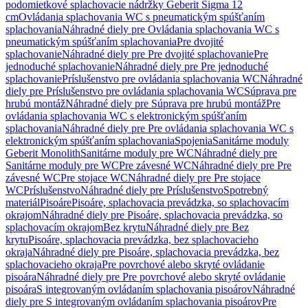
podomietkové splachovacie nádržky Geberit Sigma 12
cm
Ovládania splachovania WC s pneumatickým spúšťaním
splachovania
Náhradné diely pre Ovládania splachovania WC s
pneumatickým spúšťaním splachovania
Pre dvojité
splachovanie
Náhradné diely pre Pre dvojité splachovanie
Pre
jednoduché splachovanie
Náhradné diely pre Pre jednoduché
splachovanie
Príslušenstvo pre ovládania splachovania WC
Náhradné
diely pre Príslušenstvo pre ovládania splachovania WC
Súprava pre
hrubú montáž
Náhradné diely pre Súprava pre hrubú montáž
Pre
ovládania splachovania WC s elektronickým spúšťaním
splachovania
Náhradné diely pre Pre ovládania splachovania WC s
elektronickým spúšťaním splachovania
Spojenia
Sanitárne moduly
Geberit Monolith
Sanitárne moduly pre WC
Náhradné diely pre
Sanitárne moduly pre WC
Pre závesné WC
Náhradné diely pre Pre
závesné WC
Pre stojace WC
Náhradné diely pre Pre stojace
WC
Príslušenstvo
Náhradné diely pre Príslušenstvo
Spotrebný
materiál
Pisoáre
Pisoáre, splachovacia prevádzka, so splachovacím
okrajom
Náhradné diely pre Pisoáre, splachovacia prevádzka, so
splachovacím okrajom
Bez krytu
Náhradné diely pre Bez
krytu
Pisoáre, splachovacia prevádzka, bez splachovacieho
okraja
Náhradné diely pre Pisoáre, splachovacia prevádzka, bez
splachovacieho okraja
Pre povrchové alebo skryté ovládanie
pisoára
Náhradné diely pre Pre povrchové alebo skryté ovládanie
pisoára
S integrovaným ovládaním splachovania pisoárov
Náhradné
diely pre S integrovaným ovládaním splachovania pisoárov
Pre