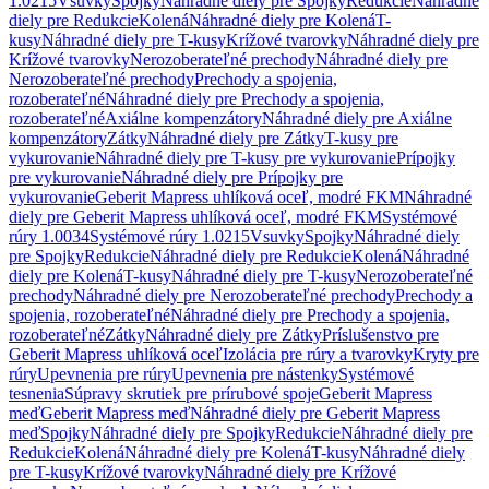
1.0215
Vsuvky
Spojky
Náhradné diely pre Spojky
Redukcie
Náhradné
diely pre Redukcie
Kolená
Náhradné diely pre Kolená
T-
kusy
Náhradné diely pre T-kusy
Krížové tvarovky
Náhradné diely pre
Krížové tvarovky
Nerozoberateľné prechody
Náhradné diely pre
Nerozoberateľné prechody
Prechody a spojenia,
rozoberateľné
Náhradné diely pre Prechody a spojenia,
rozoberateľné
Axiálne kompenzátory
Náhradné diely pre Axiálne
kompenzátory
Zátky
Náhradné diely pre Zátky
T-kusy pre
vykurovanie
Náhradné diely pre T-kusy pre vykurovanie
Prípojky
pre vykurovanie
Náhradné diely pre Prípojky pre
vykurovanie
Geberit Mapress uhlíková oceľ, modré FKM
Náhradné
diely pre Geberit Mapress uhlíková oceľ, modré FKM
Systémové
rúry 1.0034
Systémové rúry 1.0215
Vsuvky
Spojky
Náhradné diely
pre Spojky
Redukcie
Náhradné diely pre Redukcie
Kolená
Náhradné
diely pre Kolená
T-kusy
Náhradné diely pre T-kusy
Nerozoberateľné
prechody
Náhradné diely pre Nerozoberateľné prechody
Prechody a
spojenia, rozoberateľné
Náhradné diely pre Prechody a spojenia,
rozoberateľné
Zátky
Náhradné diely pre Zátky
Príslušenstvo pre
Geberit Mapress uhlíková oceľ
Izolácia pre rúry a tvarovky
Kryty pre
rúry
Upevnenia pre rúry
Upevnenia pre nástenky
Systémové
tesnenia
Súpravy skrutiek pre prírubové spoje
Geberit Mapress
meď
Geberit Mapress meď
Náhradné diely pre Geberit Mapress
meď
Spojky
Náhradné diely pre Spojky
Redukcie
Náhradné diely pre
Redukcie
Kolená
Náhradné diely pre Kolená
T-kusy
Náhradné diely
pre T-kusy
Krížové tvarovky
Náhradné diely pre Krížové