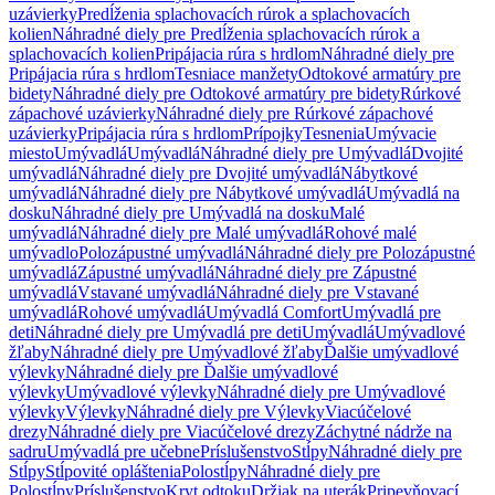
uzávierky
Predĺženia splachovacích rúrok a splachovacích
kolien
Náhradné diely pre Predĺženia splachovacích rúrok a
splachovacích kolien
Pripájacia rúra s hrdlom
Náhradné diely pre
Pripájacia rúra s hrdlom
Tesniace manžety
Odtokové armatúry pre
bidety
Náhradné diely pre Odtokové armatúry pre bidety
Rúrkové
zápachové uzávierky
Náhradné diely pre Rúrkové zápachové
uzávierky
Pripájacia rúra s hrdlom
Prípojky
Tesnenia
Umývacie
miesto
Umývadlá
Umývadlá
Náhradné diely pre Umývadlá
Dvojité
umývadlá
Náhradné diely pre Dvojité umývadlá
Nábytkové
umývadlá
Náhradné diely pre Nábytkové umývadlá
Umývadlá na
dosku
Náhradné diely pre Umývadlá na dosku
Malé
umývadlá
Náhradné diely pre Malé umývadlá
Rohové malé
umývadlo
Polozápustné umývadlá
Náhradné diely pre Polozápustné
umývadlá
Zápustné umývadlá
Náhradné diely pre Zápustné
umývadlá
Vstavané umývadlá
Náhradné diely pre Vstavané
umývadlá
Rohové umývadlá
Umývadlá Comfort
Umývadlá pre
deti
Náhradné diely pre Umývadlá pre deti
Umývadlá
Umývadlové
žľaby
Náhradné diely pre Umývadlové žľaby
Ďalšie umývadlové
výlevky
Náhradné diely pre Ďalšie umývadlové
výlevky
Umývadlové výlevky
Náhradné diely pre Umývadlové
výlevky
Výlevky
Náhradné diely pre Výlevky
Viacúčelové
drezy
Náhradné diely pre Viacúčelové drezy
Záchytné nádrže na
sadru
Umývadlá pre učebne
Príslušenstvo
Stĺpy
Náhradné diely pre
Stĺpy
Stĺpovité opláštenia
Polostĺpy
Náhradné diely pre
Polostĺpy
Príslušenstvo
Kryt odtoku
Držiak na uterák
Pripevňovací