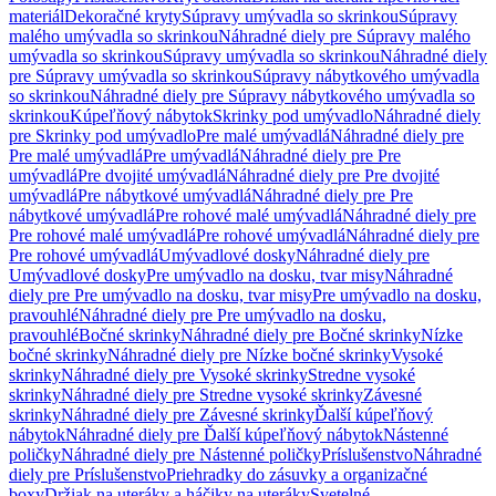
materiál
Dekoračné kryty
Súpravy umývadla so skrinkou
Súpravy
malého umývadla so skrinkou
Náhradné diely pre Súpravy malého
umývadla so skrinkou
Súpravy umývadla so skrinkou
Náhradné diely
pre Súpravy umývadla so skrinkou
Súpravy nábytkového umývadla
so skrinkou
Náhradné diely pre Súpravy nábytkového umývadla so
skrinkou
Kúpeľňový nábytok
Skrinky pod umývadlo
Náhradné diely
pre Skrinky pod umývadlo
Pre malé umývadlá
Náhradné diely pre
Pre malé umývadlá
Pre umývadlá
Náhradné diely pre Pre
umývadlá
Pre dvojité umývadlá
Náhradné diely pre Pre dvojité
umývadlá
Pre nábytkové umývadlá
Náhradné diely pre Pre
nábytkové umývadlá
Pre rohové malé umývadlá
Náhradné diely pre
Pre rohové malé umývadlá
Pre rohové umývadlá
Náhradné diely pre
Pre rohové umývadlá
Umývadlové dosky
Náhradné diely pre
Umývadlové dosky
Pre umývadlo na dosku, tvar misy
Náhradné
diely pre Pre umývadlo na dosku, tvar misy
Pre umývadlo na dosku,
pravouhlé
Náhradné diely pre Pre umývadlo na dosku,
pravouhlé
Bočné skrinky
Náhradné diely pre Bočné skrinky
Nízke
bočné skrinky
Náhradné diely pre Nízke bočné skrinky
Vysoké
skrinky
Náhradné diely pre Vysoké skrinky
Stredne vysoké
skrinky
Náhradné diely pre Stredne vysoké skrinky
Závesné
skrinky
Náhradné diely pre Závesné skrinky
Ďalší kúpeľňový
nábytok
Náhradné diely pre Ďalší kúpeľňový nábytok
Nástenné
poličky
Náhradné diely pre Nástenné poličky
Príslušenstvo
Náhradné
diely pre Príslušenstvo
Priehradky do zásuvky a organizačné
boxy
Držiak na uteráky a háčiky na uteráky
Svetelné