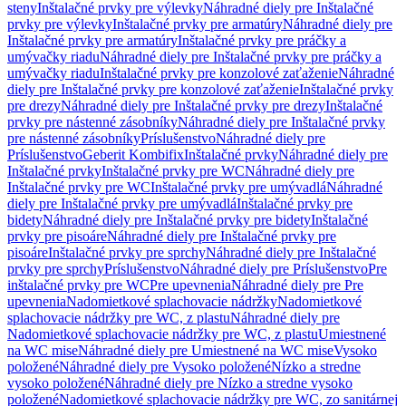
steny
Inštalačné prvky pre výlevky
Náhradné diely pre Inštalačné
prvky pre výlevky
Inštalačné prvky pre armatúry
Náhradné diely pre
Inštalačné prvky pre armatúry
Inštalačné prvky pre práčky a
umývačky riadu
Náhradné diely pre Inštalačné prvky pre práčky a
umývačky riadu
Inštalačné prvky pre konzolové zaťaženie
Náhradné
diely pre Inštalačné prvky pre konzolové zaťaženie
Inštalačné prvky
pre drezy
Náhradné diely pre Inštalačné prvky pre drezy
Inštalačné
prvky pre nástenné zásobníky
Náhradné diely pre Inštalačné prvky
pre nástenné zásobníky
Príslušenstvo
Náhradné diely pre
Príslušenstvo
Geberit Kombifix
Inštalačné prvky
Náhradné diely pre
Inštalačné prvky
Inštalačné prvky pre WC
Náhradné diely pre
Inštalačné prvky pre WC
Inštalačné prvky pre umývadlá
Náhradné
diely pre Inštalačné prvky pre umývadlá
Inštalačné prvky pre
bidety
Náhradné diely pre Inštalačné prvky pre bidety
Inštalačné
prvky pre pisoáre
Náhradné diely pre Inštalačné prvky pre
pisoáre
Inštalačné prvky pre sprchy
Náhradné diely pre Inštalačné
prvky pre sprchy
Príslušenstvo
Náhradné diely pre Príslušenstvo
Pre
inštalačné prvky pre WC
Pre upevnenia
Náhradné diely pre Pre
upevnenia
Nadomietkové splachovacie nádržky
Nadomietkové
splachovacie nádržky pre WC, z plastu
Náhradné diely pre
Nadomietkové splachovacie nádržky pre WC, z plastu
Umiestnené
na WC mise
Náhradné diely pre Umiestnené na WC mise
Vysoko
položené
Náhradné diely pre Vysoko položené
Nízko a stredne
vysoko položené
Náhradné diely pre Nízko a stredne vysoko
položené
Nadomietkové splachovacie nádržky pre WC, zo sanitárnej