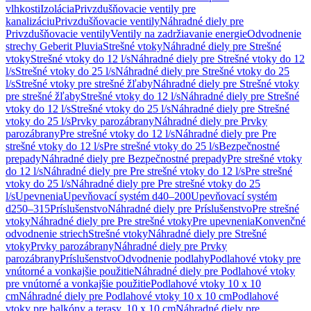
vlhkosti
Izolácia
Privzdušňovacie ventily pre
kanalizáciu
Privzdušňovacie ventily
Náhradné diely pre
Privzdušňovacie ventily
Ventily na zadržiavanie energie
Odvodnenie
strechy Geberit Pluvia
Strešné vtoky
Náhradné diely pre Strešné
vtoky
Strešné vtoky do 12 l/s
Náhradné diely pre Strešné vtoky do 12
l/s
Strešné vtoky do 25 l/s
Náhradné diely pre Strešné vtoky do 25
l/s
Strešné vtoky pre strešné žľaby
Náhradné diely pre Strešné vtoky
pre strešné žľaby
Strešné vtoky do 12 l/s
Náhradné diely pre Strešné
vtoky do 12 l/s
Strešné vtoky do 25 l/s
Náhradné diely pre Strešné
vtoky do 25 l/s
Prvky parozábrany
Náhradné diely pre Prvky
parozábrany
Pre strešné vtoky do 12 l/s
Náhradné diely pre Pre
strešné vtoky do 12 l/s
Pre strešné vtoky do 25 l/s
Bezpečnostné
prepady
Náhradné diely pre Bezpečnostné prepady
Pre strešné vtoky
do 12 l/s
Náhradné diely pre Pre strešné vtoky do 12 l/s
Pre strešné
vtoky do 25 l/s
Náhradné diely pre Pre strešné vtoky do 25
l/s
Upevnenia
Upevňovací systém d40–200
Upevňovací systém
d250–315
Príslušenstvo
Náhradné diely pre Príslušenstvo
Pre strešné
vtoky
Náhradné diely pre Pre strešné vtoky
Pre upevnenia
Konvenčné
odvodnenie striech
Strešné vtoky
Náhradné diely pre Strešné
vtoky
Prvky parozábrany
Náhradné diely pre Prvky
parozábrany
Príslušenstvo
Odvodnenie podlahy
Podlahové vtoky pre
vnútorné a vonkajšie použitie
Náhradné diely pre Podlahové vtoky
pre vnútorné a vonkajšie použitie
Podlahové vtoky 10 x 10
cm
Náhradné diely pre Podlahové vtoky 10 x 10 cm
Podlahové
vtoky pre balkóny a terasy, 10 x 10 cm
Náhradné diely pre