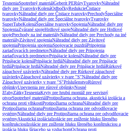
Tesnenia
Spotrebný materiál
Geberit PE
Rúry
Tvarovky
Náhradné
diely pre Tvarovky
Kolená
Odbočky
Redukcie
Čistiace
tvarovky
Náhradné diely pre Čistiace tvarovky
Prechody
Špeciálne
tvarovky
Náhradné diely pre Špeciálne tvarovky
Tvarovky
SuperTube
Kolená
Špeciálne tvarovky
Spojenia
Náhradné diely pre
Spojenia
Zvárané spoje
Hrdlové spoje
Náhradné diely pre Hrdlové
spoje
Prechody na iné materiály
Náhradné diely pre Prechody na iné
materiály
Závitové spojenia
Náhradné diely pre Závitové
spojenia
Pripojenia spojenia
Spojovacie puzdrá
Pripojenia
zariaďovacích predmetov
Náhradné diely pre Pripojenia
zariaďovacích predmetov
Pripájacie kolená
Náhradné diely pre
Pripájacie kolená
Pripájacie hrdlá
Náhradné diely pre Pripájacie
hrdlá
Pripájacie hrdlá
Náhradné diely pre Pripájacie hrdlá
Rúrkové
zápachové uzávierky
Náhradné diely pre Rúrkové zápachové
uzávierky
Zápachové uzávierky v tvare "S"
Náhradné diely pre
Zápachové uzávierky v tvare "S"
Príslušenstvo
Rúrové
objímky
Upevnenia pre rúrové objímky
Nosné
žľaby
Zátky
Tesnenia
Kryty pre hrubú montáž pre servisný
otvor
Spotrebný materiál
Protipožiarna ochrana, akustická izolácia a
ochrana proti vlhkosti
Protipožiarna ochrana
Náhradné diely pre
Protipožiarna ochrana
Protipožiarna ochrana pre odvodňovacie
systémy
Náhradné diely pre Protipožiarna ochrana pre odvodňovacie
systémy
Akustická izolácia
Izolácie pre zníženie hluku šíreného
konštrukciou
Izolácie pre zníženie hluku šíreného konštrukciou a
izolácia hluku šíriaceho sa vzduchom
Ochrana proti