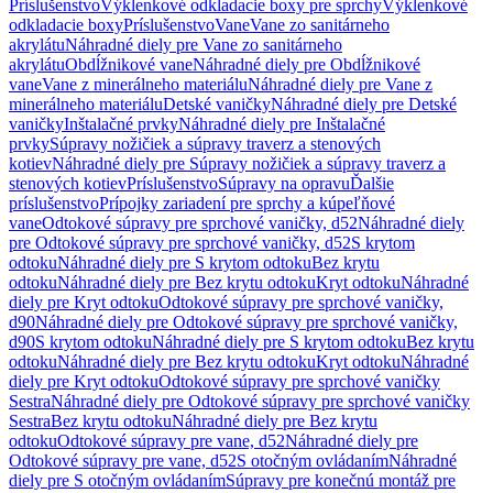
Príslušenstvo
Výklenkové odkladacie boxy pre sprchy
Výklenkové
odkladacie boxy
Príslušenstvo
Vane
Vane zo sanitárneho
akrylátu
Náhradné diely pre Vane zo sanitárneho
akrylátu
Obdĺžnikové vane
Náhradné diely pre Obdĺžnikové
vane
Vane z minerálneho materiálu
Náhradné diely pre Vane z
minerálneho materiálu
Detské vaničky
Náhradné diely pre Detské
vaničky
Inštalačné prvky
Náhradné diely pre Inštalačné
prvky
Súpravy nožičiek a súpravy traverz a stenových
kotiev
Náhradné diely pre Súpravy nožičiek a súpravy traverz a
stenových kotiev
Príslušenstvo
Súpravy na opravu
Ďalšie
príslušenstvo
Prípojky zariadení pre sprchy a kúpeľňové
vane
Odtokové súpravy pre sprchové vaničky, d52
Náhradné diely
pre Odtokové súpravy pre sprchové vaničky, d52
S krytom
odtoku
Náhradné diely pre S krytom odtoku
Bez krytu
odtoku
Náhradné diely pre Bez krytu odtoku
Kryt odtoku
Náhradné
diely pre Kryt odtoku
Odtokové súpravy pre sprchové vaničky,
d90
Náhradné diely pre Odtokové súpravy pre sprchové vaničky,
d90
S krytom odtoku
Náhradné diely pre S krytom odtoku
Bez krytu
odtoku
Náhradné diely pre Bez krytu odtoku
Kryt odtoku
Náhradné
diely pre Kryt odtoku
Odtokové súpravy pre sprchové vaničky
Sestra
Náhradné diely pre Odtokové súpravy pre sprchové vaničky
Sestra
Bez krytu odtoku
Náhradné diely pre Bez krytu
odtoku
Odtokové súpravy pre vane, d52
Náhradné diely pre
Odtokové súpravy pre vane, d52
S otočným ovládaním
Náhradné
diely pre S otočným ovládaním
Súpravy pre konečnú montáž pre