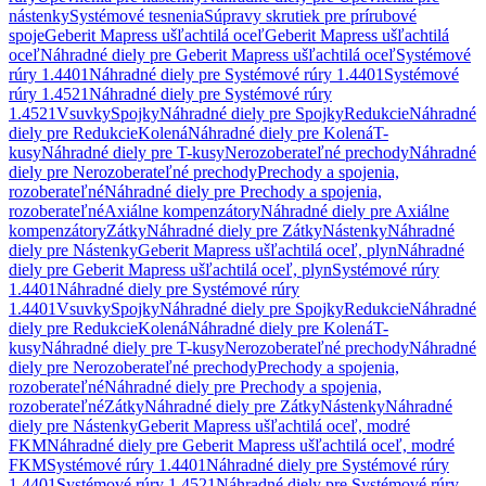
nástenky
Systémové tesnenia
Súpravy skrutiek pre prírubové
spoje
Geberit Mapress ušľachtilá oceľ
Geberit Mapress ušľachtilá
oceľ
Náhradné diely pre Geberit Mapress ušľachtilá oceľ
Systémové
rúry 1.4401
Náhradné diely pre Systémové rúry 1.4401
Systémové
rúry 1.4521
Náhradné diely pre Systémové rúry
1.4521
Vsuvky
Spojky
Náhradné diely pre Spojky
Redukcie
Náhradné
diely pre Redukcie
Kolená
Náhradné diely pre Kolená
T-
kusy
Náhradné diely pre T-kusy
Nerozoberateľné prechody
Náhradné
diely pre Nerozoberateľné prechody
Prechody a spojenia,
rozoberateľné
Náhradné diely pre Prechody a spojenia,
rozoberateľné
Axiálne kompenzátory
Náhradné diely pre Axiálne
kompenzátory
Zátky
Náhradné diely pre Zátky
Nástenky
Náhradné
diely pre Nástenky
Geberit Mapress ušľachtilá oceľ, plyn
Náhradné
diely pre Geberit Mapress ušľachtilá oceľ, plyn
Systémové rúry
1.4401
Náhradné diely pre Systémové rúry
1.4401
Vsuvky
Spojky
Náhradné diely pre Spojky
Redukcie
Náhradné
diely pre Redukcie
Kolená
Náhradné diely pre Kolená
T-
kusy
Náhradné diely pre T-kusy
Nerozoberateľné prechody
Náhradné
diely pre Nerozoberateľné prechody
Prechody a spojenia,
rozoberateľné
Náhradné diely pre Prechody a spojenia,
rozoberateľné
Zátky
Náhradné diely pre Zátky
Nástenky
Náhradné
diely pre Nástenky
Geberit Mapress ušľachtilá oceľ, modré
FKM
Náhradné diely pre Geberit Mapress ušľachtilá oceľ, modré
FKM
Systémové rúry 1.4401
Náhradné diely pre Systémové rúry
1.4401
Systémové rúry 1.4521
Náhradné diely pre Systémové rúry