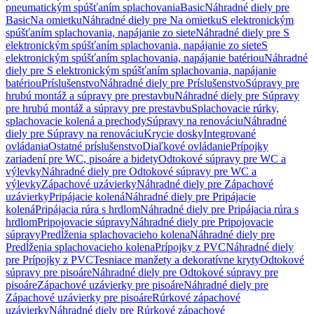
pneumatickým spúšťaním splachovania
Basic
Náhradné diely pre
Basic
Na omietku
Náhradné diely pre Na omietku
S elektronickým
spúšťaním splachovania, napájanie zo siete
Náhradné diely pre S
elektronickým spúšťaním splachovania, napájanie zo siete
S
elektronickým spúšťaním splachovania, napájanie batériou
Náhradné
diely pre S elektronickým spúšťaním splachovania, napájanie
batériou
Príslušenstvo
Náhradné diely pre Príslušenstvo
Súpravy pre
hrubú montáž a súpravy pre prestavbu
Náhradné diely pre Súpravy
pre hrubú montáž a súpravy pre prestavbu
Splachovacie rúrky,
splachovacie kolená a prechody
Súpravy na renováciu
Náhradné
diely pre Súpravy na renováciu
Krycie dosky
Integrované
ovládania
Ostatné príslušenstvo
Diaľkové ovládanie
Prípojky
zariadení pre WC, pisoáre a bidety
Odtokové súpravy pre WC a
výlevky
Náhradné diely pre Odtokové súpravy pre WC a
výlevky
Zápachové uzávierky
Náhradné diely pre Zápachové
uzávierky
Pripájacie kolená
Náhradné diely pre Pripájacie
kolená
Pripájacia rúra s hrdlom
Náhradné diely pre Pripájacia rúra s
hrdlom
Pripojovacie súpravy
Náhradné diely pre Pripojovacie
súpravy
Predĺženia splachovacieho kolena
Náhradné diely pre
Predĺženia splachovacieho kolena
Prípojky z PVC
Náhradné diely
pre Prípojky z PVC
Tesniace manžety a dekoratívne kryty
Odtokové
súpravy pre pisoáre
Náhradné diely pre Odtokové súpravy pre
pisoáre
Zápachové uzávierky pre pisoáre
Náhradné diely pre
Zápachové uzávierky pre pisoáre
Rúrkové zápachové
uzávierky
Náhradné diely pre Rúrkové zápachové