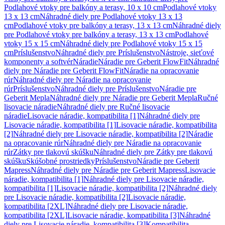
Podlahové vtoky pre balkóny a terasy, 10 x 10 cm
Podlahové vtoky
13 x 13 cm
Náhradné diely pre Podlahové vtoky 13 x 13
cm
Podlahové vtoky pre balkóny a terasy, 13 x 13 cm
Náhradné diely
pre Podlahové vtoky pre balkóny a terasy, 13 x 13 cm
Podlahové
vtoky 15 x 15 cm
Náhradné diely pre Podlahové vtoky 15 x 15
cm
Príslušenstvo
Náhradné diely pre Príslušenstvo
Nástroje, sieťové
komponenty a softvér
Náradie
Náradie pre Geberit FlowFit
Náhradné
diely pre Náradie pre Geberit FlowFit
Náradie na opracovanie
rúr
Náhradné diely pre Náradie na opracovanie
rúr
Príslušenstvo
Náhradné diely pre Príslušenstvo
Náradie pre
Geberit Mepla
Náhradné diely pre Náradie pre Geberit Mepla
Ručné
lisovacie náradie
Náhradné diely pre Ručné lisovacie
náradie
Lisovacie náradie, kompatibilita [1]
Náhradné diely pre
Lisovacie náradie, kompatibilita [1]
Lisovacie náradie, kompatibilita
[2]
Náhradné diely pre Lisovacie náradie, kompatibilita [2]
Náradie
na opracovanie rúr
Náhradné diely pre Náradie na opracovanie
rúr
Zátky pre tlakovú skúšku
Náhradné diely pre Zátky pre tlakovú
skúšku
Skúšobné prostriedky
Príslušenstvo
Náradie pre Geberit
Mapress
Náhradné diely pre Náradie pre Geberit Mapress
Lisovacie
náradie, kompatibilita [1]
Náhradné diely pre Lisovacie náradie,
kompatibilita [1]
Lisovacie náradie, kompatibilita [2]
Náhradné diely
pre Lisovacie náradie, kompatibilita [2]
Lisovacie náradie,
kompatibilita [2XL]
Náhradné diely pre Lisovacie náradie,
kompatibilita [2XL]
Lisovacie náradie, kompatibilita [3]
Náhradné
diely pre Lisovacie náradie, kompatibilita [3]
Kompatibilita