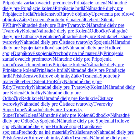
Pripojenia zariaďovacích predmetov
Pripájacie kolená
Náhradné
diely pre Pripájacie kolená
Pripájacie hrdlá
Náhradné diely pre
Pripájacie hrdlá
Príslušenstvo
Rúrové objímky
Upevnenia pre rúrové
objímky
Zátky
Tesnenia
Spotrebný materiál
Geberit Silent-
PP
Rúry
Náhradné diely pre Rúry
Tvarovky
Náhradné diely pre
Tvarovky
Kolená
Náhradné diely pre Kolená
Odbočky
Náhradné
diely pre Odbočky
Redukcie
Náhradné diely pre Redukcie
Čistiace
tvarovky
Náhradné diely pre Čistiace tvarovky
Spojenia
Náhradné
diely pre Spojenia
Hrdlové spoje
Náhradné diely pre Hrdlové
spoje
Drapákové spojenia
Prechody na iné materiály
Pripojenia
zariaďovacích predmetov
Náhradné diely pre Pripojenia
zariaďovacích predmetov
Pripájacie kolená
Náhradné diely pre
Pripájacie kolená
Pripájacie hrdlá
Náhradné diely pre Pripájacie
hrdlá
Príslušenstvo
Rúrové objímky
Zátky
Tesnenia
Spotrebný
materiál
Geberit Silent-Pro
Rúry
Náhradné diely pre
Rúry
Tvarovky
Náhradné diely pre Tvarovky
Kolená
Náhradné diely
pre Kolená
Odbočky
Náhradné diely pre
Odbočky
Redukcie
Náhradné diely pre Redukcie
Čistiace
tvarovky
Náhradné diely pre Čistiace tvarovky
Tvarovky
SuperTube
Náhradné diely pre Tvarovky
SuperTube
Kolená
Náhradné diely pre Kolená
Odbočky
Náhradné
diely pre Odbočky
Spojenia
Náhradné diely pre Spojenia
Hrdlové
spoje
Náhradné diely pre Hrdlové spoje
Drapákové
spojenia
Prechody na iné materiály
Príslušenstvo
Náhradné diely pre
Príslušenstvo
Rúrové objímky
Zátky
Tesnenia
Náhradné diely pre