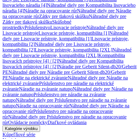
lisovacieho náradia [4]
Náhradné diely pre Kompatibilita lisovacieho
náradia [4]
Náradie na opracovanie rúr
Náhradné diely pre Náradie
na opracovanie rúr
Zátky pre tlakovú skúšku
Náhradné diely pre
Zátky pre tlakovú skúšku
Skúšobné
prostriedky
Príslušenstvo
Lisovacie prístroje
Náhradné diely pre
Lisovacie prístroje
Lisovacie prístroje, kompatibilita [1]
Náhradné
diely pre Lisovacie prístroje, kompatibilita [1]
Lisovacie prístroje,
kompatibilita [2]
Náhradné diely pre Lisovacie prístroje,
kompatibilita [2]
Lisovacie prístroje, kompatibilita [2XL]
Náhradné
diely pre Lisovacie prístroje, kompatibilita [2XL]
Kompatibilita
lisovacích prístrojov [4] / [2]
Náhradné diely pre Kompatibilita
lisovacích prístrojov [4] / [2]
Náradie pre Geberit Silent-db20/Geberit
PE
Náhradné diely pre Náradie pre Geberit Silent-db20/Geberit
PE
Náradie na elektrické zváranie
Náhradné diely pre Náradie na
elektrické zváranie
Príslušenstvo pre náradie na elektrické
zváranie
Náradie na zváranie natupo
Náhradné diely pre Náradie na
zváranie natupo
Príslušenstvo pre náradie na zváranie
natupo
Náhradné diely pre Príslušenstvo pre náradie na zváranie
natupo
Náradie na opracovanie rúr
Náhradné diely pre Náradie na
opracovanie rúr
Príslušenstvo pre náradie na opracovanie
rúr
Náhradné diely pre Príslušenstvo pre náradie na opracovanie
rúr
Ovládacie pomôcky
Diaľkové ovládania
Kategórie výrobku
Kúpeľňové série