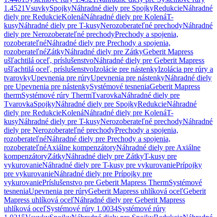
1.4521
Vsuvky
Spojky
Náhradné diely pre Spojky
Redukcie
Náhradné
diely pre Redukcie
Kolená
Náhradné diely pre Kolená
T-
kusy
Náhradné diely pre T-kusy
Nerozoberateľné prechody
Náhradné
diely pre Nerozoberateľné prechody
Prechody a spojenia,
rozoberateľné
Náhradné diely pre Prechody a spojenia,
rozoberateľné
Zátky
Náhradné diely pre Zátky
Geberit Mapress
ušľachtilá oceľ, príslušenstvo
Náhradné diely pre Geberit Mapress
ušľachtilá oceľ, príslušenstvo
Izolácie pre nástenky
Izolácia pre rúry a
tvarovky
Upevnenia pre rúry
Upevnenia pre nástenky
Náhradné diely
pre Upevnenia pre nástenky
Systémové tesnenia
Geberit Mapress
therm
Systémové rúry Therm
Tvarovka
Náhradné diely pre
Tvarovka
Spojky
Náhradné diely pre Spojky
Redukcie
Náhradné
diely pre Redukcie
Kolená
Náhradné diely pre Kolená
T-
kusy
Náhradné diely pre T-kusy
Nerozoberateľné prechody
Náhradné
diely pre Nerozoberateľné prechody
Prechody a spojenia,
rozoberateľné
Náhradné diely pre Prechody a spojenia,
rozoberateľné
Axiálne kompenzátory
Náhradné diely pre Axiálne
kompenzátory
Zátky
Náhradné diely pre Zátky
T-kusy pre
vykurovanie
Náhradné diely pre T-kusy pre vykurovanie
Prípojky
pre vykurovanie
Náhradné diely pre Prípojky pre
vykurovanie
Príslušenstvo pre Geberit Mapress Therm
Systémové
tesnenia
Upevnenia pre rúry
Geberit Mapress uhlíková oceľ
Geberit
Mapress uhlíková oceľ
Náhradné diely pre Geberit Mapress
uhlíková oceľ
Systémové rúry 1.0034
Systémové rúry