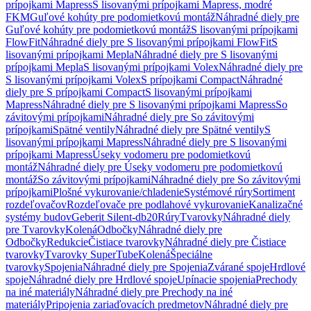
prípojkami Mapress
S lisovanými prípojkami Mapress, modré
FKM
Guľové kohúty pre podomietkovú montáž
Náhradné diely pre
Guľové kohúty pre podomietkovú montáž
S lisovanými prípojkami
FlowFit
Náhradné diely pre S lisovanými prípojkami FlowFit
S
lisovanými prípojkami Mepla
Náhradné diely pre S lisovanými
prípojkami Mepla
S lisovanými prípojkami Volex
Náhradné diely pre
S lisovanými prípojkami Volex
S prípojkami Compact
Náhradné
diely pre S prípojkami Compact
S lisovanými prípojkami
Mapress
Náhradné diely pre S lisovanými prípojkami Mapress
So
závitovými prípojkami
Náhradné diely pre So závitovými
prípojkami
Spätné ventily
Náhradné diely pre Spätné ventily
S
lisovanými prípojkami Mapress
Náhradné diely pre S lisovanými
prípojkami Mapress
Úseky vodomeru pre podomietkovú
montáž
Náhradné diely pre Úseky vodomeru pre podomietkovú
montáž
So závitovými prípojkami
Náhradné diely pre So závitovými
prípojkami
Plošné vykurovanie/chladenie
Systémové rúry
Sortiment
rozdeľovačov
Rozdeľovače pre podlahové vykurovanie
Kanalizačné
systémy budov
Geberit Silent-db20
Rúry
Tvarovky
Náhradné diely
pre Tvarovky
Kolená
Odbočky
Náhradné diely pre
Odbočky
Redukcie
Čistiace tvarovky
Náhradné diely pre Čistiace
tvarovky
Tvarovky SuperTube
Kolená
Špeciálne
tvarovky
Spojenia
Náhradné diely pre Spojenia
Zvárané spoje
Hrdlové
spoje
Náhradné diely pre Hrdlové spoje
Upínacie spojenia
Prechody
na iné materiály
Náhradné diely pre Prechody na iné
materiály
Pripojenia zariaďovacích predmetov
Náhradné diely pre