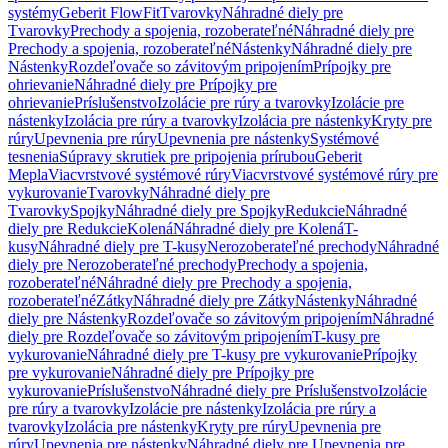
systémy
Geberit FlowFit
Tvarovky
Náhradné diely pre
Tvarovky
Prechody a spojenia, rozoberateľné
Náhradné diely pre
Prechody a spojenia, rozoberateľné
Nástenky
Náhradné diely pre
Nástenky
Rozdeľovače so závitovým pripojením
Prípojky pre
ohrievanie
Náhradné diely pre Prípojky pre
ohrievanie
Príslušenstvo
Izolácie pre rúry a tvarovky
Izolácie pre
nástenky
Izolácia pre rúry a tvarovky
Izolácia pre nástenky
Kryty pre
rúry
Upevnenia pre rúry
Upevnenia pre nástenky
Systémové
tesnenia
Súpravy skrutiek pre pripojenia prírubou
Geberit
Mepla
Viacvrstvové systémové rúry
Viacvrstvové systémové rúry pre
vykurovanie
Tvarovky
Náhradné diely pre
Tvarovky
Spojky
Náhradné diely pre Spojky
Redukcie
Náhradné
diely pre Redukcie
Kolená
Náhradné diely pre Kolená
T-
kusy
Náhradné diely pre T-kusy
Nerozoberateľné prechody
Náhradné
diely pre Nerozoberateľné prechody
Prechody a spojenia,
rozoberateľné
Náhradné diely pre Prechody a spojenia,
rozoberateľné
Zátky
Náhradné diely pre Zátky
Nástenky
Náhradné
diely pre Nástenky
Rozdeľovače so závitovým pripojením
Náhradné
diely pre Rozdeľovače so závitovým pripojením
T-kusy pre
vykurovanie
Náhradné diely pre T-kusy pre vykurovanie
Prípojky
pre vykurovanie
Náhradné diely pre Prípojky pre
vykurovanie
Príslušenstvo
Náhradné diely pre Príslušenstvo
Izolácie
pre rúry a tvarovky
Izolácie pre nástenky
Izolácia pre rúry a
tvarovky
Izolácia pre nástenky
Kryty pre rúry
Upevnenia pre
rúry
Upevnenia pre nástenky
Náhradné diely pre Upevnenia pre