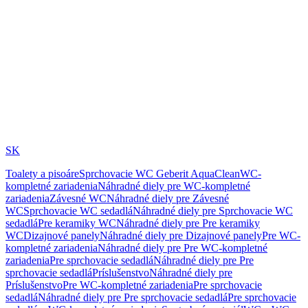
SK
Toalety a pisoáre
Sprchovacie WC Geberit AquaClean
WC-
kompletné zariadenia
Náhradné diely pre WC-kompletné
zariadenia
Závesné WC
Náhradné diely pre Závesné
WC
Sprchovacie WC sedadlá
Náhradné diely pre Sprchovacie WC
sedadlá
Pre keramiky WC
Náhradné diely pre Pre keramiky
WC
Dizajnové panely
Náhradné diely pre Dizajnové panely
Pre WC-
kompletné zariadenia
Náhradné diely pre Pre WC-kompletné
zariadenia
Pre sprchovacie sedadlá
Náhradné diely pre Pre
sprchovacie sedadlá
Príslušenstvo
Náhradné diely pre
Príslušenstvo
Pre WC-kompletné zariadenia
Pre sprchovacie
sedadlá
Náhradné diely pre Pre sprchovacie sedadlá
Pre sprchovacie