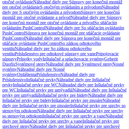
otočné ovládanie
Náhradné diely pre Súpravy pre konečnú montáž
pre otočné ovládanie
S otočným ovládaním a prívodom
Náhradné
diely pre S otočným ovládaním a prívodom
Súpravy pre konečnú
montáž pre otočné ovládanie a prívod
Náhradné diely pre Súpravy
pre konečnú montáž pre otočné ovládanie a prívod
So stláčacím
ovládaním PushControl
Náhradné diely pre So stláčacím ovládaním
PushControl
Súprava pre konečnú montáž pre stláčacie ovládanie
PushControl
Náhradné diely pre Súprava pre konečnú montáž pre
stláčacie ovládanie PushControl
So zátkou odtokového
ventilu
Náhradné diely pre So zátkou odtokového
ventilu
Príslušenstvo pre odtokové súpravy pre vane
Pripojovacie
súpravy
Prípojky vody
Inštalačné a splachovacie systémy
Geberit
Duofix
Systémové steny
Náhradné diely pre Systémové steny
Nosné
systémy
Náhradné diely pre Nosné
systémy
Opláštenia
Príslušenstvo
Náhradné diely pre
Príslušenstvo
Inštalačné prvky
Náhradné diely pre Inštalačné
prvky
Inštalačné prvky pre WC
Náhradné diely pre Inštalačné prvky
pre WC
Inštalačné prvky pre umývadlá
Náhradné diely pre Inštalačné
prvky pre umývadlá
Inštalačné prvky pre bidety
Náhradné diely pre
Inštalačné prvky pre bidety
Inštalačné prvky pre pisoáre
Náhradné
diely pre Inštalačné prvky pre pisoáre
Inštalačné prvky pre sprchy so
stenovým odtokom
Náhradné diely pre Inštalačné prvky pre sprchy
so stenovým odtokom
Inštalačné prvky pre sprchy a vane
Náhradné
diely pre Inštalačné prvky pre sprchy a vane
Inštalačné prvky pre
sprchové steny
Náhradné diely pre Inštalačné prvky pre sprchové