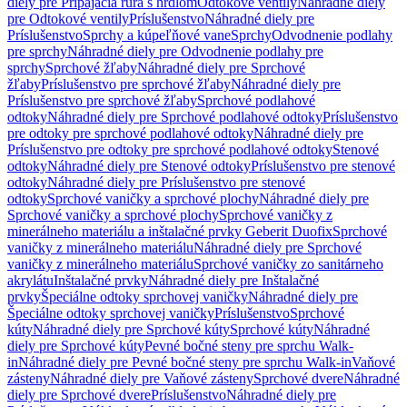
diely pre Pripájacia rúra s hrdlom
Odtokové ventily
Náhradné diely
pre Odtokové ventily
Príslušenstvo
Náhradné diely pre
Príslušenstvo
Sprchy a kúpeľňové vane
Sprchy
Odvodnenie podlahy
pre sprchy
Náhradné diely pre Odvodnenie podlahy pre
sprchy
Sprchové žľaby
Náhradné diely pre Sprchové
žľaby
Príslušenstvo pre sprchové žľaby
Náhradné diely pre
Príslušenstvo pre sprchové žľaby
Sprchové podlahové
odtoky
Náhradné diely pre Sprchové podlahové odtoky
Príslušenstvo
pre odtoky pre sprchové podlahové odtoky
Náhradné diely pre
Príslušenstvo pre odtoky pre sprchové podlahové odtoky
Stenové
odtoky
Náhradné diely pre Stenové odtoky
Príslušenstvo pre stenové
odtoky
Náhradné diely pre Príslušenstvo pre stenové
odtoky
Sprchové vaničky a sprchové plochy
Náhradné diely pre
Sprchové vaničky a sprchové plochy
Sprchové vaničky z
minerálneho materiálu a inštalačné prvky Geberit Duofix
Sprchové
vaničky z minerálneho materiálu
Náhradné diely pre Sprchové
vaničky z minerálneho materiálu
Sprchové vaničky zo sanitárneho
akrylátu
Inštalačné prvky
Náhradné diely pre Inštalačné
prvky
Špeciálne odtoky sprchovej vaničky
Náhradné diely pre
Špeciálne odtoky sprchovej vaničky
Príslušenstvo
Sprchové
kúty
Náhradné diely pre Sprchové kúty
Sprchové kúty
Náhradné
diely pre Sprchové kúty
Pevné bočné steny pre sprchu Walk-
in
Náhradné diely pre Pevné bočné steny pre sprchu Walk-in
Vaňové
zásteny
Náhradné diely pre Vaňové zásteny
Sprchové dvere
Náhradné
diely pre Sprchové dvere
Príslušenstvo
Náhradné diely pre