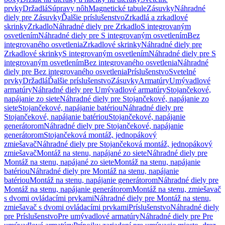
prvky
Držadlá
Súpravy nôh
Magnetické tabule
Zásuvky
Náhradné
diely pre Zásuvky
Ďalšie príslušenstvo
Zrkadlá a zrkadlové
skrinky
Zrkadlo
Náhradné diely pre Zrkadlo
S integrovaným
osvetlením
Náhradné diely pre S integrovaným osvetlením
Bez
integrovaného osvetlenia
Zrkadlové skrinky
Náhradné diely pre
Zrkadlové skrinky
S integrovaným osvetlením
Náhradné diely pre S
integrovaným osvetlením
Bez integrovaného osvetlenia
Náhradné
diely pre Bez integrovaného osvetlenia
Príslušenstvo
Svetelné
prvky
Držadlá
Ďalšie príslušenstvo
Zásuvky
Armatúry
Umývadlové
armatúry
Náhradné diely pre Umývadlové armatúry
Stojančekové,
napájanie zo siete
Náhradné diely pre Stojančekové, napájanie zo
siete
Stojančekové, napájanie batériou
Náhradné diely pre
Stojančekové, napájanie batériou
Stojančekové, napájanie
generátorom
Náhradné diely pre Stojančekové, napájanie
generátorom
Stojančeková montáž, jednopákový
zmiešavač
Náhradné diely pre Stojančeková montáž, jednopákový
zmiešavač
Montáž na stenu, napájané zo siete
Náhradné diely pre
Montáž na stenu, napájané zo siete
Montáž na stenu, napájanie
batériou
Náhradné diely pre Montáž na stenu, napájanie
batériou
Montáž na stenu, napájanie generátorom
Náhradné diely pre
Montáž na stenu, napájanie generátorom
Montáž na stenu, zmiešavač
s dvomi ovládacími prvkami
Náhradné diely pre Montáž na stenu,
zmiešavač s dvomi ovládacími prvkami
Príslušenstvo
Náhradné diely
pre Príslušenstvo
Pre umývadlové armatúry
Náhradné diely pre Pre