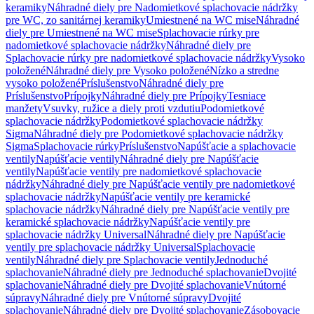
keramiky
Náhradné diely pre Nadomietkové splachovacie nádržky
pre WC, zo sanitárnej keramiky
Umiestnené na WC mise
Náhradné
diely pre Umiestnené na WC mise
Splachovacie rúrky pre
nadomietkové splachovacie nádržky
Náhradné diely pre
Splachovacie rúrky pre nadomietkové splachovacie nádržky
Vysoko
položené
Náhradné diely pre Vysoko položené
Nízko a stredne
vysoko položené
Príslušenstvo
Náhradné diely pre
Príslušenstvo
Prípojky
Náhradné diely pre Prípojky
Tesniace
manžety
Vsuvky, ružice a diely proti vzdutiu
Podomietkové
splachovacie nádržky
Podomietkové splachovacie nádržky
Sigma
Náhradné diely pre Podomietkové splachovacie nádržky
Sigma
Splachovacie rúrky
Príslušenstvo
Napúšťacie a splachovacie
ventily
Napúšťacie ventily
Náhradné diely pre Napúšťacie
ventily
Napúšťacie ventily pre nadomietkové splachovacie
nádržky
Náhradné diely pre Napúšťacie ventily pre nadomietkové
splachovacie nádržky
Napúšťacie ventily pre keramické
splachovacie nádržky
Náhradné diely pre Napúšťacie ventily pre
keramické splachovacie nádržky
Napúšťacie ventily pre
splachovacie nádržky Universal
Náhradné diely pre Napúšťacie
ventily pre splachovacie nádržky Universal
Splachovacie
ventily
Náhradné diely pre Splachovacie ventily
Jednoduché
splachovanie
Náhradné diely pre Jednoduché splachovanie
Dvojité
splachovanie
Náhradné diely pre Dvojité splachovanie
Vnútorné
súpravy
Náhradné diely pre Vnútorné súpravy
Dvojité
splachovanie
Náhradné diely pre Dvojité splachovanie
Zásobovacie