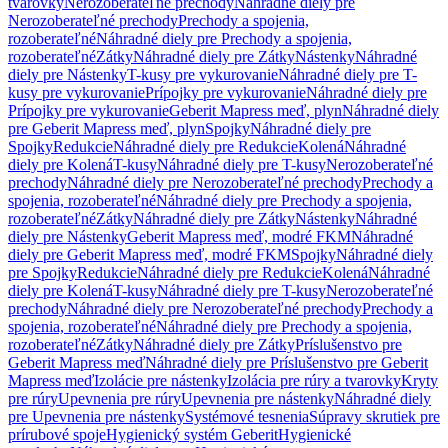
tvarovky
Nerozoberateľné prechody
Náhradné diely pre
Nerozoberateľné prechody
Prechody a spojenia,
rozoberateľné
Náhradné diely pre Prechody a spojenia,
rozoberateľné
Zátky
Náhradné diely pre Zátky
Nástenky
Náhradné
diely pre Nástenky
T-kusy pre vykurovanie
Náhradné diely pre T-
kusy pre vykurovanie
Prípojky pre vykurovanie
Náhradné diely pre
Prípojky pre vykurovanie
Geberit Mapress meď, plyn
Náhradné diely
pre Geberit Mapress meď, plyn
Spojky
Náhradné diely pre
Spojky
Redukcie
Náhradné diely pre Redukcie
Kolená
Náhradné
diely pre Kolená
T-kusy
Náhradné diely pre T-kusy
Nerozoberateľné
prechody
Náhradné diely pre Nerozoberateľné prechody
Prechody a
spojenia, rozoberateľné
Náhradné diely pre Prechody a spojenia,
rozoberateľné
Zátky
Náhradné diely pre Zátky
Nástenky
Náhradné
diely pre Nástenky
Geberit Mapress meď, modré FKM
Náhradné
diely pre Geberit Mapress meď, modré FKM
Spojky
Náhradné diely
pre Spojky
Redukcie
Náhradné diely pre Redukcie
Kolená
Náhradné
diely pre Kolená
T-kusy
Náhradné diely pre T-kusy
Nerozoberateľné
prechody
Náhradné diely pre Nerozoberateľné prechody
Prechody a
spojenia, rozoberateľné
Náhradné diely pre Prechody a spojenia,
rozoberateľné
Zátky
Náhradné diely pre Zátky
Príslušenstvo pre
Geberit Mapress meď
Náhradné diely pre Príslušenstvo pre Geberit
Mapress meď
Izolácie pre nástenky
Izolácia pre rúry a tvarovky
Kryty
pre rúry
Upevnenia pre rúry
Upevnenia pre nástenky
Náhradné diely
pre Upevnenia pre nástenky
Systémové tesnenia
Súpravy skrutiek pre
prírubové spoje
Hygienický systém Geberit
Hygienické