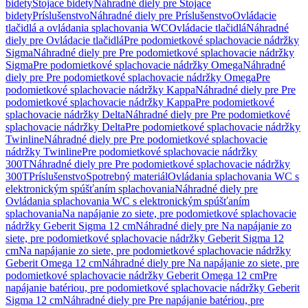
bidety
Stojace bidety
Náhradné diely pre Stojace
bidety
Príslušenstvo
Náhradné diely pre Príslušenstvo
Ovládacie
tlačidlá a ovládania splachovania WC
Ovládacie tlačidlá
Náhradné
diely pre Ovládacie tlačidlá
Pre podomietkové splachovacie nádržky
Sigma
Náhradné diely pre Pre podomietkové splachovacie nádržky
Sigma
Pre podomietkové splachovacie nádržky Omega
Náhradné
diely pre Pre podomietkové splachovacie nádržky Omega
Pre
podomietkové splachovacie nádržky Kappa
Náhradné diely pre Pre
podomietkové splachovacie nádržky Kappa
Pre podomietkové
splachovacie nádržky Delta
Náhradné diely pre Pre podomietkové
splachovacie nádržky Delta
Pre podomietkové splachovacie nádržky
Twinline
Náhradné diely pre Pre podomietkové splachovacie
nádržky Twinline
Pre podomietkové splachovacie nádržky
300T
Náhradné diely pre Pre podomietkové splachovacie nádržky
300T
Príslušenstvo
Spotrebný materiál
Ovládania splachovania WC s
elektronickým spúšťaním splachovania
Náhradné diely pre
Ovládania splachovania WC s elektronickým spúšťaním
splachovania
Na napájanie zo siete, pre podomietkové splachovacie
nádržky Geberit Sigma 12 cm
Náhradné diely pre Na napájanie zo
siete, pre podomietkové splachovacie nádržky Geberit Sigma 12
cm
Na napájanie zo siete, pre podomietkové splachovacie nádržky
Geberit Omega 12 cm
Náhradné diely pre Na napájanie zo siete, pre
podomietkové splachovacie nádržky Geberit Omega 12 cm
Pre
napájanie batériou, pre podomietkové splachovacie nádržky Geberit
Sigma 12 cm
Náhradné diely pre Pre napájanie batériou, pre