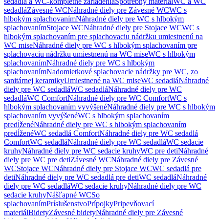
sedadlá a WC-kompletné zariadenia
Spotrebný materiál
WC a WC
sedadlá
Závesné WC
Náhradné diely pre Závesné WC
WC s
hlbokým splachovaním
Náhradné diely pre WC s hlbokým
splachovaním
Stojace WC
Náhradné diely pre Stojace WC
WC s
hlbokým splachovaním pre splachovaciu nádržku umiestnenú na
WC mise
Náhradné diely pre WC s hlbokým splachovaním pre
splachovaciu nádržku umiestnenú na WC mise
WC s hlbokým
splachovaním
Náhradné diely pre WC s hlbokým
splachovaním
Nadomietkové splachovacie nádržky pre WC, zo
sanitárnej keramiky
Umiestnené na WC mise
WC sedadlá
Náhradné
diely pre WC sedadlá
WC sedadlá
Náhradné diely pre WC
sedadlá
WC Comfort
Náhradné diely pre WC Comfort
WC s
hlbokým splachovaním vyvýšené
Náhradné diely pre WC s hlbokým
splachovaním vyvýšené
WC s hlbokým splachovaním
predĺžené
Náhradné diely pre WC s hlbokým splachovaním
predĺžené
WC sedadlá Comfort
Náhradné diely pre WC sedadlá
Comfort
WC sedadlá
Náhradné diely pre WC sedadlá
WC sedacie
kruhy
Náhradné diely pre WC sedacie kruhy
WC pre deti
Náhradné
diely pre WC pre deti
Závesné WC
Náhradné diely pre Závesné
WC
Stojace WC
Náhradné diely pre Stojace WC
WC sedadlá pre
deti
Náhradné diely pre WC sedadlá pre deti
WC sedadlá
Náhradné
diely pre WC sedadlá
WC sedacie kruhy
Náhradné diely pre WC
sedacie kruhy
Nášľapné WC
So
splachovaním
Príslušenstvo
Prípojky
Pripevňovací
materiál
Bidety
Závesné bidety
Náhradné diely pre Závesné