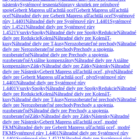
nástenky
Systémové tesnenia
Súpravy skrutiek pre prírubové
spoje
Geberit Mapress ušľachtilá oceľ
Geberit Mapress ušľachtilá
oceľ
Náhradné diely pre Geberit Mapress ušľachtilá oceľ
Systémové
rúry 1.4401
Náhradné diely pre Systémové rúry 1.4401
Systémové
rúry 1.4521
Náhradné diely pre Systémové rúry
1.4521
Vsuvky
Spojky
Náhradné diely pre Spojky
Redukcie
Náhradné
diely pre Redukcie
Kolená
Náhradné diely pre Kolená
T-
kusy
Náhradné diely pre T-kusy
Nerozoberateľné prechody
Náhradné
diely pre Nerozoberateľné prechody
Prechody a spojenia,
rozoberateľné
Náhradné diely pre Prechody a spojenia,
rozoberateľné
Axiálne kompenzátory
Náhradné diely pre Axiálne
kompenzátory
Zátky
Náhradné diely pre Zátky
Nástenky
Náhradné
diely pre Nástenky
Geberit Mapress ušľachtilá oceľ, plyn
Náhradné
diely pre Geberit Mapress ušľachtilá oceľ, plyn
Systémové rúry
1.4401
Náhradné diely pre Systémové rúry
1.4401
Vsuvky
Spojky
Náhradné diely pre Spojky
Redukcie
Náhradné
diely pre Redukcie
Kolená
Náhradné diely pre Kolená
T-
kusy
Náhradné diely pre T-kusy
Nerozoberateľné prechody
Náhradné
diely pre Nerozoberateľné prechody
Prechody a spojenia,
rozoberateľné
Náhradné diely pre Prechody a spojenia,
rozoberateľné
Zátky
Náhradné diely pre Zátky
Nástenky
Náhradné
diely pre Nástenky
Geberit Mapress ušľachtilá oceľ, modré
FKM
Náhradné diely pre Geberit Mapress ušľachtilá oceľ, modré
FKM
Systémové rúry 1.4401
Náhradné diely pre Systémové rúry
1.4401
Systémové rúry 1.4521
Náhradné diely pre Systémové rúry