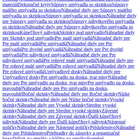
materiál
Dekoračné kryty
Súpravy umývadla so skrinkou
Súpravy
malého umývadla so skrinkou
Náhradné diely pre Súpravy malého
umývadla so skrinkou
Súpravy umývadla so skrinkou
Náhradné diely
pre Súpravy umývadla so skrinkou
Súpravy nábytkového umývadla
so skrinkou
Náhradné diely pre Súpravy nábytkového umývadla so
skrinkou
Kúpeľňový nábytok
Skrinky pod umývadlo
Náhradné diely
pre Skrinky pod umývadlo
Pre malé umývadlá
Náhradné diely pre
Pre malé umývadlá
Pre umývadlá
Náhradné diely pre Pre
umývadlá
Pre dvojité umývadlá
Náhradné diely pre Pre dvojité
umývadlá
Pre nábytkové umývadlá
Náhradné diely pre Pre
nábytkové umývadlá
Pre rohové malé umývadlá
Náhradné diely pre
Pre rohové malé umývadlá
Pre rohové umývadlá
Náhradné diely pre
Pre rohové umývadlá
Umývadlové dosky
Náhradné diely pre
Umývadlové dosky
Pre umývadlo na dosku, tvar misy
Náhradné
diely pre Pre umývadlo na dosku, tvar misy
Pre umývadlo na dosku,
pravouhlé
Náhradné diely pre Pre umývadlo na dosku,
pravouhlé
Bočné skrinky
Náhradné diely pre Bočné skrinky
Nízke
bočné skrinky
Náhradné diely pre Nízke bočné skrinky
Vysoké
skrinky
Náhradné diely pre Vysoké skrinky
Stredne vysoké
skrinky
Náhradné diely pre Stredne vysoké skrinky
Závesné
skrinky
Náhradné diely pre Závesné skrinky
Ďalší kúpeľňový
nábytok
Náhradné diely pre Ďalší kúpeľňový nábytok
Nástenné
poličky
Náhradné diely pre Nástenné poličky
Príslušenstvo
Náhradné
diely pre Príslušenstvo
Priehradky do zásuvky a organizačné
boxy
Držiak na uteráky a háčiky na uteráky
Svetelné