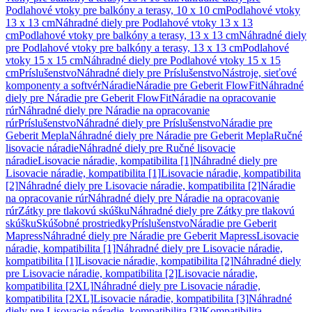
Podlahové vtoky pre balkóny a terasy, 10 x 10 cm
Podlahové vtoky
13 x 13 cm
Náhradné diely pre Podlahové vtoky 13 x 13
cm
Podlahové vtoky pre balkóny a terasy, 13 x 13 cm
Náhradné diely
pre Podlahové vtoky pre balkóny a terasy, 13 x 13 cm
Podlahové
vtoky 15 x 15 cm
Náhradné diely pre Podlahové vtoky 15 x 15
cm
Príslušenstvo
Náhradné diely pre Príslušenstvo
Nástroje, sieťové
komponenty a softvér
Náradie
Náradie pre Geberit FlowFit
Náhradné
diely pre Náradie pre Geberit FlowFit
Náradie na opracovanie
rúr
Náhradné diely pre Náradie na opracovanie
rúr
Príslušenstvo
Náhradné diely pre Príslušenstvo
Náradie pre
Geberit Mepla
Náhradné diely pre Náradie pre Geberit Mepla
Ručné
lisovacie náradie
Náhradné diely pre Ručné lisovacie
náradie
Lisovacie náradie, kompatibilita [1]
Náhradné diely pre
Lisovacie náradie, kompatibilita [1]
Lisovacie náradie, kompatibilita
[2]
Náhradné diely pre Lisovacie náradie, kompatibilita [2]
Náradie
na opracovanie rúr
Náhradné diely pre Náradie na opracovanie
rúr
Zátky pre tlakovú skúšku
Náhradné diely pre Zátky pre tlakovú
skúšku
Skúšobné prostriedky
Príslušenstvo
Náradie pre Geberit
Mapress
Náhradné diely pre Náradie pre Geberit Mapress
Lisovacie
náradie, kompatibilita [1]
Náhradné diely pre Lisovacie náradie,
kompatibilita [1]
Lisovacie náradie, kompatibilita [2]
Náhradné diely
pre Lisovacie náradie, kompatibilita [2]
Lisovacie náradie,
kompatibilita [2XL]
Náhradné diely pre Lisovacie náradie,
kompatibilita [2XL]
Lisovacie náradie, kompatibilita [3]
Náhradné
diely pre Lisovacie náradie, kompatibilita [3]
Kompatibilita