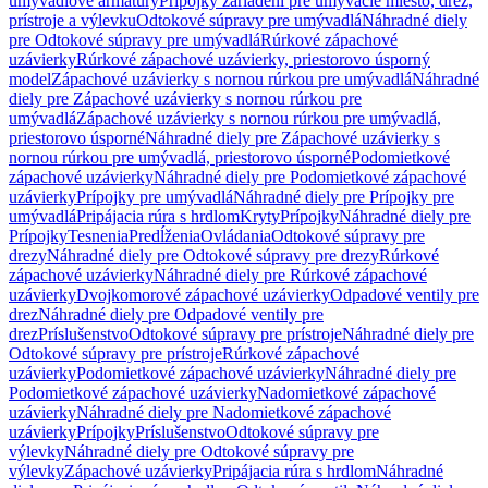
umývadlové armatúry
Prípojky zariadení pre umývacie miesto, drez,
prístroje a výlevku
Odtokové súpravy pre umývadlá
Náhradné diely
pre Odtokové súpravy pre umývadlá
Rúrkové zápachové
uzávierky
Rúrkové zápachové uzávierky, priestorovo úsporný
model
Zápachové uzávierky s nornou rúrkou pre umývadlá
Náhradné
diely pre Zápachové uzávierky s nornou rúrkou pre
umývadlá
Zápachové uzávierky s nornou rúrkou pre umývadlá,
priestorovo úsporné
Náhradné diely pre Zápachové uzávierky s
nornou rúrkou pre umývadlá, priestorovo úsporné
Podomietkové
zápachové uzávierky
Náhradné diely pre Podomietkové zápachové
uzávierky
Prípojky pre umývadlá
Náhradné diely pre Prípojky pre
umývadlá
Pripájacia rúra s hrdlom
Kryty
Prípojky
Náhradné diely pre
Prípojky
Tesnenia
Predĺženia
Ovládania
Odtokové súpravy pre
drezy
Náhradné diely pre Odtokové súpravy pre drezy
Rúrkové
zápachové uzávierky
Náhradné diely pre Rúrkové zápachové
uzávierky
Dvojkomorové zápachové uzávierky
Odpadové ventily pre
drez
Náhradné diely pre Odpadové ventily pre
drez
Príslušenstvo
Odtokové súpravy pre prístroje
Náhradné diely pre
Odtokové súpravy pre prístroje
Rúrkové zápachové
uzávierky
Podomietkové zápachové uzávierky
Náhradné diely pre
Podomietkové zápachové uzávierky
Nadomietkové zápachové
uzávierky
Náhradné diely pre Nadomietkové zápachové
uzávierky
Prípojky
Príslušenstvo
Odtokové súpravy pre
výlevky
Náhradné diely pre Odtokové súpravy pre
výlevky
Zápachové uzávierky
Pripájacia rúra s hrdlom
Náhradné