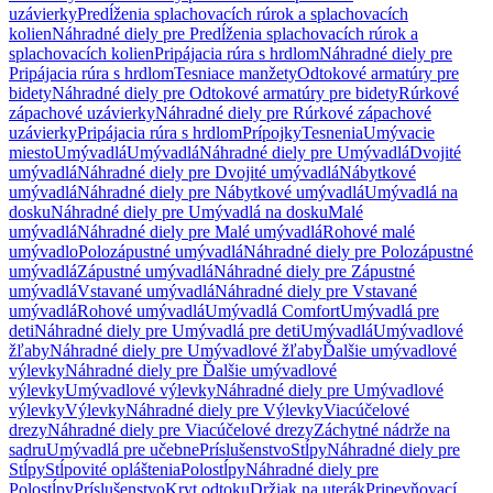
uzávierky
Predĺženia splachovacích rúrok a splachovacích
kolien
Náhradné diely pre Predĺženia splachovacích rúrok a
splachovacích kolien
Pripájacia rúra s hrdlom
Náhradné diely pre
Pripájacia rúra s hrdlom
Tesniace manžety
Odtokové armatúry pre
bidety
Náhradné diely pre Odtokové armatúry pre bidety
Rúrkové
zápachové uzávierky
Náhradné diely pre Rúrkové zápachové
uzávierky
Pripájacia rúra s hrdlom
Prípojky
Tesnenia
Umývacie
miesto
Umývadlá
Umývadlá
Náhradné diely pre Umývadlá
Dvojité
umývadlá
Náhradné diely pre Dvojité umývadlá
Nábytkové
umývadlá
Náhradné diely pre Nábytkové umývadlá
Umývadlá na
dosku
Náhradné diely pre Umývadlá na dosku
Malé
umývadlá
Náhradné diely pre Malé umývadlá
Rohové malé
umývadlo
Polozápustné umývadlá
Náhradné diely pre Polozápustné
umývadlá
Zápustné umývadlá
Náhradné diely pre Zápustné
umývadlá
Vstavané umývadlá
Náhradné diely pre Vstavané
umývadlá
Rohové umývadlá
Umývadlá Comfort
Umývadlá pre
deti
Náhradné diely pre Umývadlá pre deti
Umývadlá
Umývadlové
žľaby
Náhradné diely pre Umývadlové žľaby
Ďalšie umývadlové
výlevky
Náhradné diely pre Ďalšie umývadlové
výlevky
Umývadlové výlevky
Náhradné diely pre Umývadlové
výlevky
Výlevky
Náhradné diely pre Výlevky
Viacúčelové
drezy
Náhradné diely pre Viacúčelové drezy
Záchytné nádrže na
sadru
Umývadlá pre učebne
Príslušenstvo
Stĺpy
Náhradné diely pre
Stĺpy
Stĺpovité opláštenia
Polostĺpy
Náhradné diely pre
Polostĺpy
Príslušenstvo
Kryt odtoku
Držiak na uterák
Pripevňovací