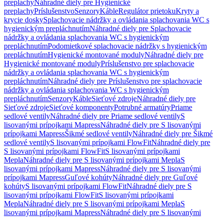
preplachy
Náhradné diely pre Hygienické
preplachy
Príslušenstvo
Senzory
Káble
Regulátor prietoku
Kryty a
krycie dosky
Splachovacie nádržky a ovládania splachovania WC s
hygienickým prepláchnutím
Náhradné diely pre Splachovacie
nádržky a ovládania splachovania WC s hygienickým
prepláchnutím
Podomietkové splachovacie nádržky s hygienickým
prepláchnutím
Hygienické montované moduly
Náhradné diely pre
Hygienické montované moduly
Príslušenstvo pre splachovacie
nádržky a ovládania splachovania WC s hygienickým
prepláchnutím
Náhradné diely pre Príslušenstvo pre splachovacie
nádržky a ovládania splachovania WC s hygienickým
prepláchnutím
Senzory
Káble
Sieťové zdroje
Náhradné diely pre
Sieťové zdroje
Sieťové komponenty
Potrubné armatúry
Priame
sedlové ventily
Náhradné diely pre Priame sedlové ventily
S
lisovanými prípojkami Mapress
Náhradné diely pre S lisovanými
prípojkami Mapress
Šikmé sedlové ventily
Náhradné diely pre Šikmé
sedlové ventily
S lisovanými prípojkami FlowFit
Náhradné diely pre
S lisovanými prípojkami FlowFit
S lisovanými prípojkami
Mepla
Náhradné diely pre S lisovanými prípojkami Mepla
S
lisovanými prípojkami Mapress
Náhradné diely pre S lisovanými
prípojkami Mapress
Guľové kohúty
Náhradné diely pre Guľové
kohúty
S lisovanými prípojkami FlowFit
Náhradné diely pre S
lisovanými prípojkami FlowFit
S lisovanými prípojkami
Mepla
Náhradné diely pre S lisovanými prípojkami Mepla
S
lisovanými prípojkami Mapress
Náhradné diely pre S lisovanými