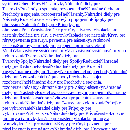
systémy
Geberit FlowFit
Tvarovky
Náhradné diely pre
Tvarovky
Prechody a spojenia, rozoberateľné
Náhradné diely pre
Prechody a spojenia, rozoberateľné
Nástenky
Náhradné diely pre
Nástenky
Rozdeľovače so závitovým pripojením
Prípojky pre
ohrievanie
Náhradné diely pre Prípojky pre
ohrievanie
Príslušenstvo
Izolácie pre rúry a tvarovky
Izolácie pre
nástenky
Izolácia pre rúry a tvarovky
Izolácia pre nástenky
Kryty pre
rúry
Upevnenia pre rúry
Upevnenia pre nástenky
Systémové
tesnenia
Súpravy skrutiek pre pripojenia prírubou
Geberit
Mepla
Viacvrstvové systémové rúry
Viacvrstvové systémové rúry pre
vykurovanie
Tvarovky
Náhradné diely pre
Tvarovky
Spojky
Náhradné diely pre Spojky
Redukcie
Náhradné
diely pre Redukcie
Kolená
Náhradné diely pre Kolená
T-
kusy
Náhradné diely pre T-kusy
Nerozoberateľné prechody
Náhradné
diely pre Nerozoberateľné prechody
Prechody a spojenia,
rozoberateľné
Náhradné diely pre Prechody a spojenia,
rozoberateľné
Zátky
Náhradné diely pre Zátky
Nástenky
Náhradné
diely pre Nástenky
Rozdeľovače so závitovým pripojením
Náhradné
diely pre Rozdeľovače so závitovým pripojením
T-kusy pre
vykurovanie
Náhradné diely pre T-kusy pre vykurovanie
Prípojky
pre vykurovanie
Náhradné diely pre Prípojky pre
vykurovanie
Príslušenstvo
Náhradné diely pre Príslušenstvo
Izolácie
pre rúry a tvarovky
Izolácie pre nástenky
Izolácia pre rúry a
tvarovky
Izolácia pre nástenky
Kryty pre rúry
Upevnenia pre
rúry
Upevnenia pre nástenky
Náhradné diely pre Upevnenia pre