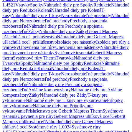
1.4521
Vsuvky
Spojky
Náhradné diely pre Spojky
Redukcie
Náhradné
diely pre Redukcie
Kolená
Náhradné diely pre Kolená
T-
kusy
Náhradné diely pre T-kusy
Nerozoberateľné prechody
Náhradné
diely pre Nerozoberateľné prechody
Prechody a spojenia,
rozoberateľné
Náhradné diely pre Prechody a spojenia,
rozoberateľné
Zátky
Náhradné diely pre Zátky
Geberit Mapress
ušľachtilá oceľ, príslušenstvo
Náhradné diely pre Geberit Mapress
ušľachtilá oceľ, príslušenstvo
Izolácie pre nástenky
Izolácia pre rúry a
tvarovky
Upevnenia pre rúry
Upevnenia pre nástenky
Náhradné diely
pre Upevnenia pre nástenky
Systémové tesnenia
Geberit Mapress
therm
Systémové rúry Therm
Tvarovka
Náhradné diely pre
Tvarovka
Spojky
Náhradné diely pre Spojky
Redukcie
Náhradné
diely pre Redukcie
Kolená
Náhradné diely pre Kolená
T-
kusy
Náhradné diely pre T-kusy
Nerozoberateľné prechody
Náhradné
diely pre Nerozoberateľné prechody
Prechody a spojenia,
rozoberateľné
Náhradné diely pre Prechody a spojenia,
rozoberateľné
Axiálne kompenzátory
Náhradné diely pre Axiálne
kompenzátory
Zátky
Náhradné diely pre Zátky
T-kusy pre
vykurovanie
Náhradné diely pre T-kusy pre vykurovanie
Prípojky
pre vykurovanie
Náhradné diely pre Prípojky pre
vykurovanie
Príslušenstvo pre Geberit Mapress Therm
Systémové
tesnenia
Upevnenia pre rúry
Geberit Mapress uhlíková oceľ
Geberit
Mapress uhlíková oceľ
Náhradné diely pre Geberit Mapress
uhlíková oceľ
Systémové rúry 1.0034
Systémové rúry