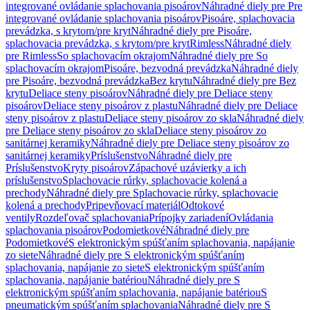
integrované ovládanie splachovania pisoárov
Náhradné diely pre Pre
integrované ovládanie splachovania pisoárov
Pisoáre, splachovacia
prevádzka, s krytom/pre kryt
Náhradné diely pre Pisoáre,
splachovacia prevádzka, s krytom/pre kryt
Rimless
Náhradné diely
pre Rimless
So splachovacím okrajom
Náhradné diely pre So
splachovacím okrajom
Pisoáre, bezvodná prevádzka
Náhradné diely
pre Pisoáre, bezvodná prevádzka
Bez krytu
Náhradné diely pre Bez
krytu
Deliace steny pisoárov
Náhradné diely pre Deliace steny
pisoárov
Deliace steny pisoárov z plastu
Náhradné diely pre Deliace
steny pisoárov z plastu
Deliace steny pisoárov zo skla
Náhradné diely
pre Deliace steny pisoárov zo skla
Deliace steny pisoárov zo
sanitárnej keramiky
Náhradné diely pre Deliace steny pisoárov zo
sanitárnej keramiky
Príslušenstvo
Náhradné diely pre
Príslušenstvo
Kryty pisoárov
Zápachové uzávierky a ich
príslušenstvo
Splachovacie rúrky, splachovacie kolená a
prechody
Náhradné diely pre Splachovacie rúrky, splachovacie
kolená a prechody
Pripevňovací materiál
Odtokové
ventily
Rozdeľovač splachovania
Prípojky zariadení
Ovládania
splachovania pisoárov
Podomietkové
Náhradné diely pre
Podomietkové
S elektronickým spúšťaním splachovania, napájanie
zo siete
Náhradné diely pre S elektronickým spúšťaním
splachovania, napájanie zo siete
S elektronickým spúšťaním
splachovania, napájanie batériou
Náhradné diely pre S
elektronickým spúšťaním splachovania, napájanie batériou
S
pneumatickým spúšťaním splachovania
Náhradné diely pre S