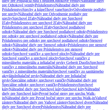
diely pre Pripájacia rúra s hrdlom
Odtokové ventily
Náhradné diely
pre Odtokové ventily
Príslušenstvo
Náhradné diely pre
Príslušenstvo
Sprchy a kúpeľňové vane
Sprchy
Odvodnenie podlahy
pre sprchy
Náhradné diely pre Odvodnenie podlahy pre
sprchy
Sprchové žľaby
Náhradné diely pre Sprchové
žľaby
Príslušenstvo pre sprchové žľaby
Náhradné diely pre
Príslušenstvo pre sprchové žľaby
Sprchové podlahové
odtoky
Náhradné diely pre Sprchové podlahové odtoky
Príslušenstvo
pre odtoky pre sprchové podlahové odtoky
Náhradné diely pre
Príslušenstvo pre odtoky pre sprchové podlahové odtoky
Stenové
odtoky
Náhradné diely pre Stenové odtoky
Príslušenstvo pre stenové
odtoky
Náhradné diely pre Príslušenstvo pre stenové
odtoky
Sprchové vaničky a sprchové plochy
Náhradné diely pre
Sprchové vaničky a sprchové plochy
Sprchové vaničky z
minerálneho materiálu a inštalačné prvky Geberit Duofix
Sprchové
vaničky z minerálneho materiálu
Náhradné diely pre Sprchové
vaničky z minerálneho materiálu
Sprchové vaničky zo sanitárneho
akrylátu
Inštalačné prvky
Náhradné diely pre Inštalačné
prvky
Špeciálne odtoky sprchovej vaničky
Náhradné diely pre
Špeciálne odtoky sprchovej vaničky
Príslušenstvo
Sprchové
kúty
Náhradné diely pre Sprchové kúty
Sprchové kúty
Náhradné
diely pre Sprchové kúty
Pevné bočné steny pre sprchu Walk-
in
Náhradné diely pre Pevné bočné steny pre sprchu Walk-in
Vaňové
zásteny
Náhradné diely pre Vaňové zásteny
Sprchové dvere
Náhradné
diely pre Sprchové dvere
Príslušenstvo
Náhradné diely pre