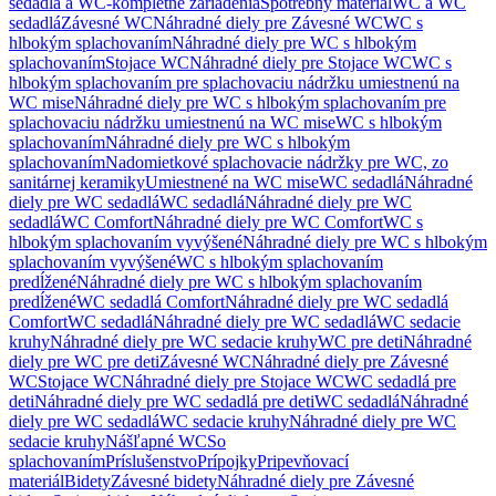
sedadlá a WC-kompletné zariadenia
Spotrebný materiál
WC a WC
sedadlá
Závesné WC
Náhradné diely pre Závesné WC
WC s
hlbokým splachovaním
Náhradné diely pre WC s hlbokým
splachovaním
Stojace WC
Náhradné diely pre Stojace WC
WC s
hlbokým splachovaním pre splachovaciu nádržku umiestnenú na
WC mise
Náhradné diely pre WC s hlbokým splachovaním pre
splachovaciu nádržku umiestnenú na WC mise
WC s hlbokým
splachovaním
Náhradné diely pre WC s hlbokým
splachovaním
Nadomietkové splachovacie nádržky pre WC, zo
sanitárnej keramiky
Umiestnené na WC mise
WC sedadlá
Náhradné
diely pre WC sedadlá
WC sedadlá
Náhradné diely pre WC
sedadlá
WC Comfort
Náhradné diely pre WC Comfort
WC s
hlbokým splachovaním vyvýšené
Náhradné diely pre WC s hlbokým
splachovaním vyvýšené
WC s hlbokým splachovaním
predĺžené
Náhradné diely pre WC s hlbokým splachovaním
predĺžené
WC sedadlá Comfort
Náhradné diely pre WC sedadlá
Comfort
WC sedadlá
Náhradné diely pre WC sedadlá
WC sedacie
kruhy
Náhradné diely pre WC sedacie kruhy
WC pre deti
Náhradné
diely pre WC pre deti
Závesné WC
Náhradné diely pre Závesné
WC
Stojace WC
Náhradné diely pre Stojace WC
WC sedadlá pre
deti
Náhradné diely pre WC sedadlá pre deti
WC sedadlá
Náhradné
diely pre WC sedadlá
WC sedacie kruhy
Náhradné diely pre WC
sedacie kruhy
Nášľapné WC
So
splachovaním
Príslušenstvo
Prípojky
Pripevňovací
materiál
Bidety
Závesné bidety
Náhradné diely pre Závesné