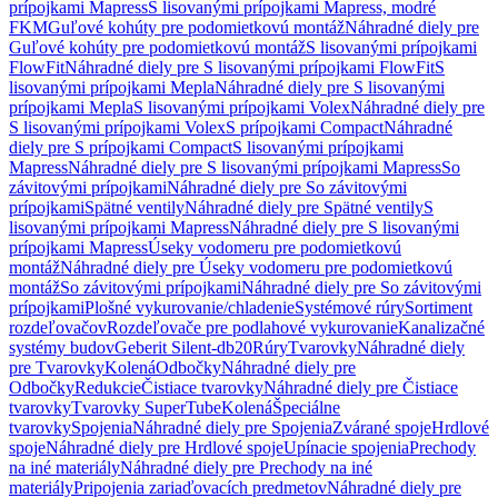
prípojkami Mapress
S lisovanými prípojkami Mapress, modré
FKM
Guľové kohúty pre podomietkovú montáž
Náhradné diely pre
Guľové kohúty pre podomietkovú montáž
S lisovanými prípojkami
FlowFit
Náhradné diely pre S lisovanými prípojkami FlowFit
S
lisovanými prípojkami Mepla
Náhradné diely pre S lisovanými
prípojkami Mepla
S lisovanými prípojkami Volex
Náhradné diely pre
S lisovanými prípojkami Volex
S prípojkami Compact
Náhradné
diely pre S prípojkami Compact
S lisovanými prípojkami
Mapress
Náhradné diely pre S lisovanými prípojkami Mapress
So
závitovými prípojkami
Náhradné diely pre So závitovými
prípojkami
Spätné ventily
Náhradné diely pre Spätné ventily
S
lisovanými prípojkami Mapress
Náhradné diely pre S lisovanými
prípojkami Mapress
Úseky vodomeru pre podomietkovú
montáž
Náhradné diely pre Úseky vodomeru pre podomietkovú
montáž
So závitovými prípojkami
Náhradné diely pre So závitovými
prípojkami
Plošné vykurovanie/chladenie
Systémové rúry
Sortiment
rozdeľovačov
Rozdeľovače pre podlahové vykurovanie
Kanalizačné
systémy budov
Geberit Silent-db20
Rúry
Tvarovky
Náhradné diely
pre Tvarovky
Kolená
Odbočky
Náhradné diely pre
Odbočky
Redukcie
Čistiace tvarovky
Náhradné diely pre Čistiace
tvarovky
Tvarovky SuperTube
Kolená
Špeciálne
tvarovky
Spojenia
Náhradné diely pre Spojenia
Zvárané spoje
Hrdlové
spoje
Náhradné diely pre Hrdlové spoje
Upínacie spojenia
Prechody
na iné materiály
Náhradné diely pre Prechody na iné
materiály
Pripojenia zariaďovacích predmetov
Náhradné diely pre