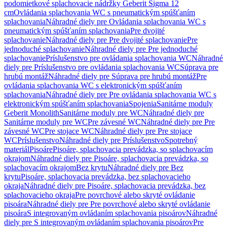
podomietkové splachovacie nádržky Geberit Sigma 12
cm
Ovládania splachovania WC s pneumatickým spúšťaním
splachovania
Náhradné diely pre Ovládania splachovania WC s
pneumatickým spúšťaním splachovania
Pre dvojité
splachovanie
Náhradné diely pre Pre dvojité splachovanie
Pre
jednoduché splachovanie
Náhradné diely pre Pre jednoduché
splachovanie
Príslušenstvo pre ovládania splachovania WC
Náhradné
diely pre Príslušenstvo pre ovládania splachovania WC
Súprava pre
hrubú montáž
Náhradné diely pre Súprava pre hrubú montáž
Pre
ovládania splachovania WC s elektronickým spúšťaním
splachovania
Náhradné diely pre Pre ovládania splachovania WC s
elektronickým spúšťaním splachovania
Spojenia
Sanitárne moduly
Geberit Monolith
Sanitárne moduly pre WC
Náhradné diely pre
Sanitárne moduly pre WC
Pre závesné WC
Náhradné diely pre Pre
závesné WC
Pre stojace WC
Náhradné diely pre Pre stojace
WC
Príslušenstvo
Náhradné diely pre Príslušenstvo
Spotrebný
materiál
Pisoáre
Pisoáre, splachovacia prevádzka, so splachovacím
okrajom
Náhradné diely pre Pisoáre, splachovacia prevádzka, so
splachovacím okrajom
Bez krytu
Náhradné diely pre Bez
krytu
Pisoáre, splachovacia prevádzka, bez splachovacieho
okraja
Náhradné diely pre Pisoáre, splachovacia prevádzka, bez
splachovacieho okraja
Pre povrchové alebo skryté ovládanie
pisoára
Náhradné diely pre Pre povrchové alebo skryté ovládanie
pisoára
S integrovaným ovládaním splachovania pisoárov
Náhradné
diely pre S integrovaným ovládaním splachovania pisoárov
Pre