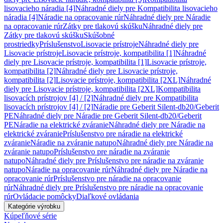
lisovacieho náradia [4]
Náhradné diely pre Kompatibilita lisovacieho
náradia [4]
Náradie na opracovanie rúr
Náhradné diely pre Náradie
na opracovanie rúr
Zátky pre tlakovú skúšku
Náhradné diely pre
Zátky pre tlakovú skúšku
Skúšobné
prostriedky
Príslušenstvo
Lisovacie prístroje
Náhradné diely pre
Lisovacie prístroje
Lisovacie prístroje, kompatibilita [1]
Náhradné
diely pre Lisovacie prístroje, kompatibilita [1]
Lisovacie prístroje,
kompatibilita [2]
Náhradné diely pre Lisovacie prístroje,
kompatibilita [2]
Lisovacie prístroje, kompatibilita [2XL]
Náhradné
diely pre Lisovacie prístroje, kompatibilita [2XL]
Kompatibilita
lisovacích prístrojov [4] / [2]
Náhradné diely pre Kompatibilita
lisovacích prístrojov [4] / [2]
Náradie pre Geberit Silent-db20/Geberit
PE
Náhradné diely pre Náradie pre Geberit Silent-db20/Geberit
PE
Náradie na elektrické zváranie
Náhradné diely pre Náradie na
elektrické zváranie
Príslušenstvo pre náradie na elektrické
zváranie
Náradie na zváranie natupo
Náhradné diely pre Náradie na
zváranie natupo
Príslušenstvo pre náradie na zváranie
natupo
Náhradné diely pre Príslušenstvo pre náradie na zváranie
natupo
Náradie na opracovanie rúr
Náhradné diely pre Náradie na
opracovanie rúr
Príslušenstvo pre náradie na opracovanie
rúr
Náhradné diely pre Príslušenstvo pre náradie na opracovanie
rúr
Ovládacie pomôcky
Diaľkové ovládania
Kategórie výrobku
Kúpeľňové série