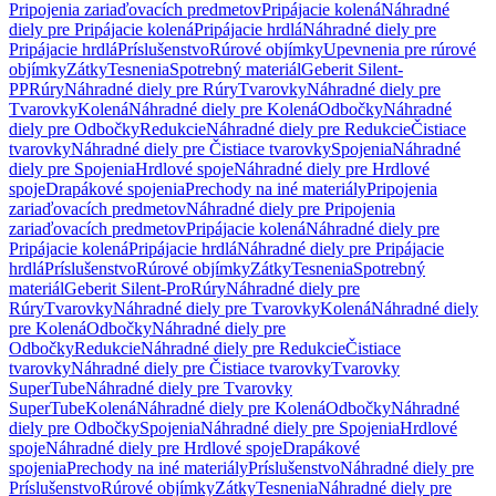
Pripojenia zariaďovacích predmetov
Pripájacie kolená
Náhradné
diely pre Pripájacie kolená
Pripájacie hrdlá
Náhradné diely pre
Pripájacie hrdlá
Príslušenstvo
Rúrové objímky
Upevnenia pre rúrové
objímky
Zátky
Tesnenia
Spotrebný materiál
Geberit Silent-
PP
Rúry
Náhradné diely pre Rúry
Tvarovky
Náhradné diely pre
Tvarovky
Kolená
Náhradné diely pre Kolená
Odbočky
Náhradné
diely pre Odbočky
Redukcie
Náhradné diely pre Redukcie
Čistiace
tvarovky
Náhradné diely pre Čistiace tvarovky
Spojenia
Náhradné
diely pre Spojenia
Hrdlové spoje
Náhradné diely pre Hrdlové
spoje
Drapákové spojenia
Prechody na iné materiály
Pripojenia
zariaďovacích predmetov
Náhradné diely pre Pripojenia
zariaďovacích predmetov
Pripájacie kolená
Náhradné diely pre
Pripájacie kolená
Pripájacie hrdlá
Náhradné diely pre Pripájacie
hrdlá
Príslušenstvo
Rúrové objímky
Zátky
Tesnenia
Spotrebný
materiál
Geberit Silent-Pro
Rúry
Náhradné diely pre
Rúry
Tvarovky
Náhradné diely pre Tvarovky
Kolená
Náhradné diely
pre Kolená
Odbočky
Náhradné diely pre
Odbočky
Redukcie
Náhradné diely pre Redukcie
Čistiace
tvarovky
Náhradné diely pre Čistiace tvarovky
Tvarovky
SuperTube
Náhradné diely pre Tvarovky
SuperTube
Kolená
Náhradné diely pre Kolená
Odbočky
Náhradné
diely pre Odbočky
Spojenia
Náhradné diely pre Spojenia
Hrdlové
spoje
Náhradné diely pre Hrdlové spoje
Drapákové
spojenia
Prechody na iné materiály
Príslušenstvo
Náhradné diely pre
Príslušenstvo
Rúrové objímky
Zátky
Tesnenia
Náhradné diely pre