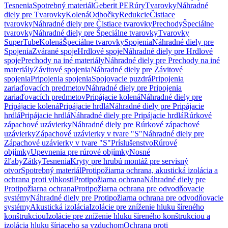
Tesnenia
Spotrebný materiál
Geberit PE
Rúry
Tvarovky
Náhradné
diely pre Tvarovky
Kolená
Odbočky
Redukcie
Čistiace
tvarovky
Náhradné diely pre Čistiace tvarovky
Prechody
Špeciálne
tvarovky
Náhradné diely pre Špeciálne tvarovky
Tvarovky
SuperTube
Kolená
Špeciálne tvarovky
Spojenia
Náhradné diely pre
Spojenia
Zvárané spoje
Hrdlové spoje
Náhradné diely pre Hrdlové
spoje
Prechody na iné materiály
Náhradné diely pre Prechody na iné
materiály
Závitové spojenia
Náhradné diely pre Závitové
spojenia
Pripojenia spojenia
Spojovacie puzdrá
Pripojenia
zariaďovacích predmetov
Náhradné diely pre Pripojenia
zariaďovacích predmetov
Pripájacie kolená
Náhradné diely pre
Pripájacie kolená
Pripájacie hrdlá
Náhradné diely pre Pripájacie
hrdlá
Pripájacie hrdlá
Náhradné diely pre Pripájacie hrdlá
Rúrkové
zápachové uzávierky
Náhradné diely pre Rúrkové zápachové
uzávierky
Zápachové uzávierky v tvare "S"
Náhradné diely pre
Zápachové uzávierky v tvare "S"
Príslušenstvo
Rúrové
objímky
Upevnenia pre rúrové objímky
Nosné
žľaby
Zátky
Tesnenia
Kryty pre hrubú montáž pre servisný
otvor
Spotrebný materiál
Protipožiarna ochrana, akustická izolácia a
ochrana proti vlhkosti
Protipožiarna ochrana
Náhradné diely pre
Protipožiarna ochrana
Protipožiarna ochrana pre odvodňovacie
systémy
Náhradné diely pre Protipožiarna ochrana pre odvodňovacie
systémy
Akustická izolácia
Izolácie pre zníženie hluku šíreného
konštrukciou
Izolácie pre zníženie hluku šíreného konštrukciou a
izolácia hluku šíriaceho sa vzduchom
Ochrana proti