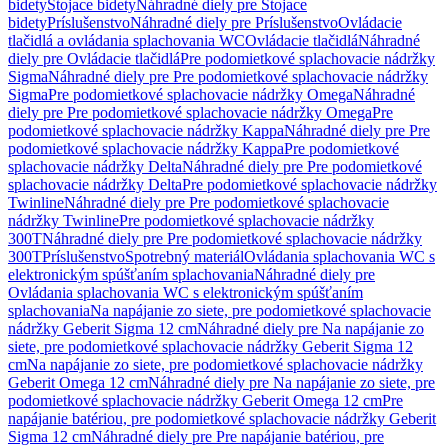
bidety
Stojace bidety
Náhradné diely pre Stojace
bidety
Príslušenstvo
Náhradné diely pre Príslušenstvo
Ovládacie
tlačidlá a ovládania splachovania WC
Ovládacie tlačidlá
Náhradné
diely pre Ovládacie tlačidlá
Pre podomietkové splachovacie nádržky
Sigma
Náhradné diely pre Pre podomietkové splachovacie nádržky
Sigma
Pre podomietkové splachovacie nádržky Omega
Náhradné
diely pre Pre podomietkové splachovacie nádržky Omega
Pre
podomietkové splachovacie nádržky Kappa
Náhradné diely pre Pre
podomietkové splachovacie nádržky Kappa
Pre podomietkové
splachovacie nádržky Delta
Náhradné diely pre Pre podomietkové
splachovacie nádržky Delta
Pre podomietkové splachovacie nádržky
Twinline
Náhradné diely pre Pre podomietkové splachovacie
nádržky Twinline
Pre podomietkové splachovacie nádržky
300T
Náhradné diely pre Pre podomietkové splachovacie nádržky
300T
Príslušenstvo
Spotrebný materiál
Ovládania splachovania WC s
elektronickým spúšťaním splachovania
Náhradné diely pre
Ovládania splachovania WC s elektronickým spúšťaním
splachovania
Na napájanie zo siete, pre podomietkové splachovacie
nádržky Geberit Sigma 12 cm
Náhradné diely pre Na napájanie zo
siete, pre podomietkové splachovacie nádržky Geberit Sigma 12
cm
Na napájanie zo siete, pre podomietkové splachovacie nádržky
Geberit Omega 12 cm
Náhradné diely pre Na napájanie zo siete, pre
podomietkové splachovacie nádržky Geberit Omega 12 cm
Pre
napájanie batériou, pre podomietkové splachovacie nádržky Geberit
Sigma 12 cm
Náhradné diely pre Pre napájanie batériou, pre