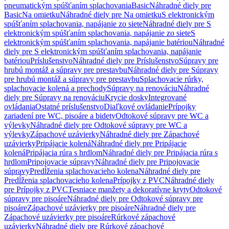
pneumatickým spúšťaním splachovania
Basic
Náhradné diely pre
Basic
Na omietku
Náhradné diely pre Na omietku
S elektronickým
spúšťaním splachovania, napájanie zo siete
Náhradné diely pre S
elektronickým spúšťaním splachovania, napájanie zo siete
S
elektronickým spúšťaním splachovania, napájanie batériou
Náhradné
diely pre S elektronickým spúšťaním splachovania, napájanie
batériou
Príslušenstvo
Náhradné diely pre Príslušenstvo
Súpravy pre
hrubú montáž a súpravy pre prestavbu
Náhradné diely pre Súpravy
pre hrubú montáž a súpravy pre prestavbu
Splachovacie rúrky,
splachovacie kolená a prechody
Súpravy na renováciu
Náhradné
diely pre Súpravy na renováciu
Krycie dosky
Integrované
ovládania
Ostatné príslušenstvo
Diaľkové ovládanie
Prípojky
zariadení pre WC, pisoáre a bidety
Odtokové súpravy pre WC a
výlevky
Náhradné diely pre Odtokové súpravy pre WC a
výlevky
Zápachové uzávierky
Náhradné diely pre Zápachové
uzávierky
Pripájacie kolená
Náhradné diely pre Pripájacie
kolená
Pripájacia rúra s hrdlom
Náhradné diely pre Pripájacia rúra s
hrdlom
Pripojovacie súpravy
Náhradné diely pre Pripojovacie
súpravy
Predĺženia splachovacieho kolena
Náhradné diely pre
Predĺženia splachovacieho kolena
Prípojky z PVC
Náhradné diely
pre Prípojky z PVC
Tesniace manžety a dekoratívne kryty
Odtokové
súpravy pre pisoáre
Náhradné diely pre Odtokové súpravy pre
pisoáre
Zápachové uzávierky pre pisoáre
Náhradné diely pre
Zápachové uzávierky pre pisoáre
Rúrkové zápachové
uzávierky
Náhradné diely pre Rúrkové zápachové