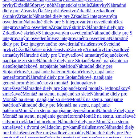
prvky
Držadlá
Súpravy nôh
Magnetické tabule
Zásuvky
Náhradné
diely pre Zásuvky
Ďalšie príslušenstvo
Zrkadlá a zrkadlové
skrinky
Zrkadlo
Náhradné diely pre Zrkadlo
S integrovaným
osvetlením
Náhradné diely pre S integrovaným osvetlením
Bez
integrovaného osvetlenia
Zrkadlové skrinky
Náhradné diely pre
Zrkadlové skrinky
S integrovaným osvetlením
Náhradné diely pre S
integrovaným osvetlením
Bez integrovaného osvetlenia
Náhradné
diely pre Bez integrovaného osvetlenia
Príslušenstvo
Svetelné
prvky
Držadlá
Ďalšie príslušenstvo
Zásuvky
Armatúry
Umývadlové
armatúry
Náhradné diely pre Umývadlové armatúry
Stojančekové,
napájanie zo siete
Náhradné diely pre Stojančekové, napájanie zo
siete
Stojančekové, napájanie batériou
Náhradné diely pre
Stojančekové, napájanie batériou
Stojančekové, napájanie
generátorom
Náhradné diely pre Stojančekové, napájanie
generátorom
Stojančeková montáž, jednopákový
zmiešavač
Náhradné diely pre Stojančeková montáž, jednopákový
zmiešavač
Montáž na stenu, napájané zo siete
Náhradné diely pre
Montáž na stenu, napájané zo siete
Montáž na stenu, napájanie
batériou
Náhradné diely pre Montáž na stenu, napájanie
batériou
Montáž na stenu, napájanie generátorom
Náhradné diely pre
Montáž na stenu, napájanie generátorom
Montáž na stenu, zmiešavač
s dvomi ovládacími prvkami
Náhradné diely pre Montáž na stenu,
zmiešavač s dvomi ovládacími prvkami
Príslušenstvo
Náhradné diely
pre Príslušenstvo
Pre umývadlové armatúry
Náhradné diely pre Pre