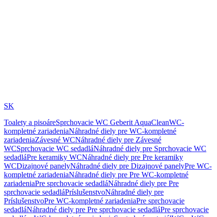
SK
Toalety a pisoáre
Sprchovacie WC Geberit AquaClean
WC-
kompletné zariadenia
Náhradné diely pre WC-kompletné
zariadenia
Závesné WC
Náhradné diely pre Závesné
WC
Sprchovacie WC sedadlá
Náhradné diely pre Sprchovacie WC
sedadlá
Pre keramiky WC
Náhradné diely pre Pre keramiky
WC
Dizajnové panely
Náhradné diely pre Dizajnové panely
Pre WC-
kompletné zariadenia
Náhradné diely pre Pre WC-kompletné
zariadenia
Pre sprchovacie sedadlá
Náhradné diely pre Pre
sprchovacie sedadlá
Príslušenstvo
Náhradné diely pre
Príslušenstvo
Pre WC-kompletné zariadenia
Pre sprchovacie
sedadlá
Náhradné diely pre Pre sprchovacie sedadlá
Pre sprchovacie