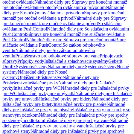
otočné ovládanie
Náhradné diely pre Súpravy pre konečnú montáž
pre otočné ovládanie
S otočným ovládaním a prívodom
Náhradné
diely pre S otočným ovládaním a prívodom
Súpravy pre konečnú
montáž pre otočné ovládanie a prívod
Náhradné diely pre Súpravy
pre konečnú montáž pre otočné ovládanie a prívod
So stláčacím
ovládaním PushControl
Náhradné diely pre So stláčacím ovládaním
PushControl
Súprava pre konečnú montáž pre stláčacie ovládanie
PushControl
Náhradné diely pre Súprava pre konečnú montáž pre
stláčacie ovládanie PushControl
So zátkou odtokového
ventilu
Náhradné diely pre So zátkou odtokového
ventilu
Príslušenstvo pre odtokové súpravy pre vane
Pripojovacie
súpravy
Prípojky vody
Inštalačné a splachovacie systémy
Geberit
Duofix
Systémové steny
Náhradné diely pre Systémové steny
Nosné
systémy
Náhradné diely pre Nosné
systémy
Opláštenia
Príslušenstvo
Náhradné diely pre
Príslušenstvo
Inštalačné prvky
Náhradné diely pre Inštalačné
prvky
Inštalačné prvky pre WC
Náhradné diely pre Inštalačné prvky
pre WC
Inštalačné prvky pre umývadlá
Náhradné diely pre Inštalačné
prvky pre umývadlá
Inštalačné prvky pre bidety
Náhradné diely pre
Inštalačné prvky pre bidety
Inštalačné prvky pre pisoáre
Náhradné
diely pre Inštalačné prvky pre pisoáre
Inštalačné prvky pre sprchy so
stenovým odtokom
Náhradné diely pre Inštalačné prvky pre sprchy
so stenovým odtokom
Inštalačné prvky pre sprchy a vane
Náhradné
diely pre Inštalačné prvky pre sprchy a vane
Inštalačné prvky pre
sprchové steny
Náhradné diely pre Inštalačné prvky pre sprchové