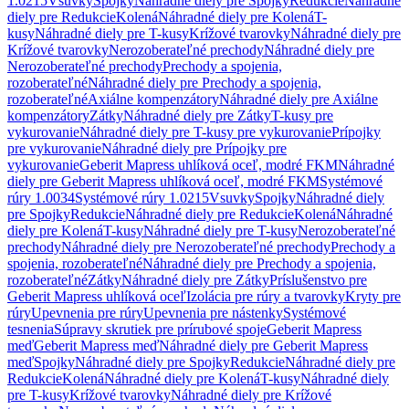
1.0215
Vsuvky
Spojky
Náhradné diely pre Spojky
Redukcie
Náhradné
diely pre Redukcie
Kolená
Náhradné diely pre Kolená
T-
kusy
Náhradné diely pre T-kusy
Krížové tvarovky
Náhradné diely pre
Krížové tvarovky
Nerozoberateľné prechody
Náhradné diely pre
Nerozoberateľné prechody
Prechody a spojenia,
rozoberateľné
Náhradné diely pre Prechody a spojenia,
rozoberateľné
Axiálne kompenzátory
Náhradné diely pre Axiálne
kompenzátory
Zátky
Náhradné diely pre Zátky
T-kusy pre
vykurovanie
Náhradné diely pre T-kusy pre vykurovanie
Prípojky
pre vykurovanie
Náhradné diely pre Prípojky pre
vykurovanie
Geberit Mapress uhlíková oceľ, modré FKM
Náhradné
diely pre Geberit Mapress uhlíková oceľ, modré FKM
Systémové
rúry 1.0034
Systémové rúry 1.0215
Vsuvky
Spojky
Náhradné diely
pre Spojky
Redukcie
Náhradné diely pre Redukcie
Kolená
Náhradné
diely pre Kolená
T-kusy
Náhradné diely pre T-kusy
Nerozoberateľné
prechody
Náhradné diely pre Nerozoberateľné prechody
Prechody a
spojenia, rozoberateľné
Náhradné diely pre Prechody a spojenia,
rozoberateľné
Zátky
Náhradné diely pre Zátky
Príslušenstvo pre
Geberit Mapress uhlíková oceľ
Izolácia pre rúry a tvarovky
Kryty pre
rúry
Upevnenia pre rúry
Upevnenia pre nástenky
Systémové
tesnenia
Súpravy skrutiek pre prírubové spoje
Geberit Mapress
meď
Geberit Mapress meď
Náhradné diely pre Geberit Mapress
meď
Spojky
Náhradné diely pre Spojky
Redukcie
Náhradné diely pre
Redukcie
Kolená
Náhradné diely pre Kolená
T-kusy
Náhradné diely
pre T-kusy
Krížové tvarovky
Náhradné diely pre Krížové