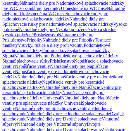
keramiky
Náhradné diely pre Nadomietkové splachovacie nádržky
pre WC, zo sanitárnej keramiky
Umiestnené na WC mise
Náhradné
diely pre Umiestnené na WC mise
Splachovacie rúrky pre
nadomietkové splachovacie nádržky
Náhradné diely pre
Splachovacie rúrky pre nadomietkové splachovacie nádržky
Vysoko
položené
Náhradné diely pre Vysoko položené
Nízko a stredne
vysoko položené
Príslušenstvo
Náhradné diely pre
Príslušenstvo
Prípojky
Náhradné diely pre Prípojky
Tesniace
manžety
Vsuvky, ružice a diely proti vzdutiu
Podomietkové
splachovacie nádržky
Podomietkové splachovacie nádržky
Sigma
Náhradné diely pre Podomietkové splachovacie nádržky
Sigma
Splachovacie rúrky
Príslušenstvo
Napúšťacie a splachovacie
ventily
Napúšťacie ventily
Náhradné diely pre Napúšťacie
ventily
Napúšťacie ventily pre nadomietkové splachovacie
nádržky
Náhradné diely pre Napúšťacie ventily pre nadomietkové
splachovacie nádržky
Napúšťacie ventily pre keramické
splachovacie nádržky
Náhradné diely pre Napúšťacie ventily pre
keramické splachovacie nádržky
Napúšťacie ventily pre
splachovacie nádržky Universal
Náhradné diely pre Napúšťacie
ventily pre splachovacie nádržky Universal
Splachovacie
ventily
Náhradné diely pre Splachovacie ventily
Jednoduché
splachovanie
Náhradné diely pre Jednoduché splachovanie
Dvojité
splachovanie
Náhradné diely pre Dvojité splachovanie
Vnútorné
súpravy
Náhradné diely pre Vnútorné súpravy
Dvojité
splachovanie
Náhradné diely pre Dvojité splachovanie
Zásobovacie