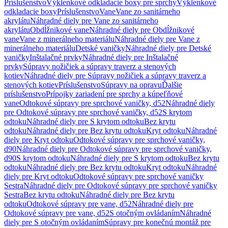
Príslušenstvo
Výklenkové odkladacie boxy pre sprchy
Výklenkové
odkladacie boxy
Príslušenstvo
Vane
Vane zo sanitárneho
akrylátu
Náhradné diely pre Vane zo sanitárneho
akrylátu
Obdĺžnikové vane
Náhradné diely pre Obdĺžnikové
vane
Vane z minerálneho materiálu
Náhradné diely pre Vane z
minerálneho materiálu
Detské vaničky
Náhradné diely pre Detské
vaničky
Inštalačné prvky
Náhradné diely pre Inštalačné
prvky
Súpravy nožičiek a súpravy traverz a stenových
kotiev
Náhradné diely pre Súpravy nožičiek a súpravy traverz a
stenových kotiev
Príslušenstvo
Súpravy na opravu
Ďalšie
príslušenstvo
Prípojky zariadení pre sprchy a kúpeľňové
vane
Odtokové súpravy pre sprchové vaničky, d52
Náhradné diely
pre Odtokové súpravy pre sprchové vaničky, d52
S krytom
odtoku
Náhradné diely pre S krytom odtoku
Bez krytu
odtoku
Náhradné diely pre Bez krytu odtoku
Kryt odtoku
Náhradné
diely pre Kryt odtoku
Odtokové súpravy pre sprchové vaničky,
d90
Náhradné diely pre Odtokové súpravy pre sprchové vaničky,
d90
S krytom odtoku
Náhradné diely pre S krytom odtoku
Bez krytu
odtoku
Náhradné diely pre Bez krytu odtoku
Kryt odtoku
Náhradné
diely pre Kryt odtoku
Odtokové súpravy pre sprchové vaničky
Sestra
Náhradné diely pre Odtokové súpravy pre sprchové vaničky
Sestra
Bez krytu odtoku
Náhradné diely pre Bez krytu
odtoku
Odtokové súpravy pre vane, d52
Náhradné diely pre
Odtokové súpravy pre vane, d52
S otočným ovládaním
Náhradné
diely pre S otočným ovládaním
Súpravy pre konečnú montáž pre