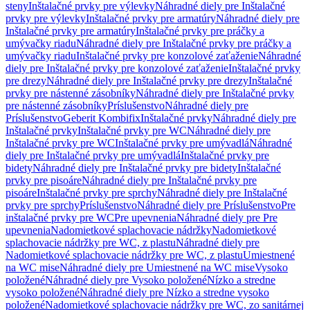
steny
Inštalačné prvky pre výlevky
Náhradné diely pre Inštalačné
prvky pre výlevky
Inštalačné prvky pre armatúry
Náhradné diely pre
Inštalačné prvky pre armatúry
Inštalačné prvky pre práčky a
umývačky riadu
Náhradné diely pre Inštalačné prvky pre práčky a
umývačky riadu
Inštalačné prvky pre konzolové zaťaženie
Náhradné
diely pre Inštalačné prvky pre konzolové zaťaženie
Inštalačné prvky
pre drezy
Náhradné diely pre Inštalačné prvky pre drezy
Inštalačné
prvky pre nástenné zásobníky
Náhradné diely pre Inštalačné prvky
pre nástenné zásobníky
Príslušenstvo
Náhradné diely pre
Príslušenstvo
Geberit Kombifix
Inštalačné prvky
Náhradné diely pre
Inštalačné prvky
Inštalačné prvky pre WC
Náhradné diely pre
Inštalačné prvky pre WC
Inštalačné prvky pre umývadlá
Náhradné
diely pre Inštalačné prvky pre umývadlá
Inštalačné prvky pre
bidety
Náhradné diely pre Inštalačné prvky pre bidety
Inštalačné
prvky pre pisoáre
Náhradné diely pre Inštalačné prvky pre
pisoáre
Inštalačné prvky pre sprchy
Náhradné diely pre Inštalačné
prvky pre sprchy
Príslušenstvo
Náhradné diely pre Príslušenstvo
Pre
inštalačné prvky pre WC
Pre upevnenia
Náhradné diely pre Pre
upevnenia
Nadomietkové splachovacie nádržky
Nadomietkové
splachovacie nádržky pre WC, z plastu
Náhradné diely pre
Nadomietkové splachovacie nádržky pre WC, z plastu
Umiestnené
na WC mise
Náhradné diely pre Umiestnené na WC mise
Vysoko
položené
Náhradné diely pre Vysoko položené
Nízko a stredne
vysoko položené
Náhradné diely pre Nízko a stredne vysoko
položené
Nadomietkové splachovacie nádržky pre WC, zo sanitárnej