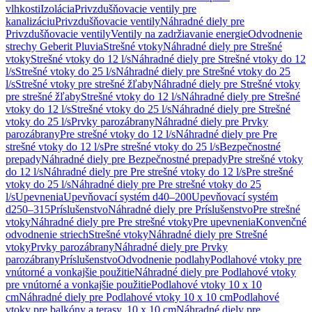
vlhkosti
Izolácia
Privzdušňovacie ventily pre
kanalizáciu
Privzdušňovacie ventily
Náhradné diely pre
Privzdušňovacie ventily
Ventily na zadržiavanie energie
Odvodnenie
strechy Geberit Pluvia
Strešné vtoky
Náhradné diely pre Strešné
vtoky
Strešné vtoky do 12 l/s
Náhradné diely pre Strešné vtoky do 12
l/s
Strešné vtoky do 25 l/s
Náhradné diely pre Strešné vtoky do 25
l/s
Strešné vtoky pre strešné žľaby
Náhradné diely pre Strešné vtoky
pre strešné žľaby
Strešné vtoky do 12 l/s
Náhradné diely pre Strešné
vtoky do 12 l/s
Strešné vtoky do 25 l/s
Náhradné diely pre Strešné
vtoky do 25 l/s
Prvky parozábrany
Náhradné diely pre Prvky
parozábrany
Pre strešné vtoky do 12 l/s
Náhradné diely pre Pre
strešné vtoky do 12 l/s
Pre strešné vtoky do 25 l/s
Bezpečnostné
prepady
Náhradné diely pre Bezpečnostné prepady
Pre strešné vtoky
do 12 l/s
Náhradné diely pre Pre strešné vtoky do 12 l/s
Pre strešné
vtoky do 25 l/s
Náhradné diely pre Pre strešné vtoky do 25
l/s
Upevnenia
Upevňovací systém d40–200
Upevňovací systém
d250–315
Príslušenstvo
Náhradné diely pre Príslušenstvo
Pre strešné
vtoky
Náhradné diely pre Pre strešné vtoky
Pre upevnenia
Konvenčné
odvodnenie striech
Strešné vtoky
Náhradné diely pre Strešné
vtoky
Prvky parozábrany
Náhradné diely pre Prvky
parozábrany
Príslušenstvo
Odvodnenie podlahy
Podlahové vtoky pre
vnútorné a vonkajšie použitie
Náhradné diely pre Podlahové vtoky
pre vnútorné a vonkajšie použitie
Podlahové vtoky 10 x 10
cm
Náhradné diely pre Podlahové vtoky 10 x 10 cm
Podlahové
vtoky pre balkóny a terasy, 10 x 10 cm
Náhradné diely pre