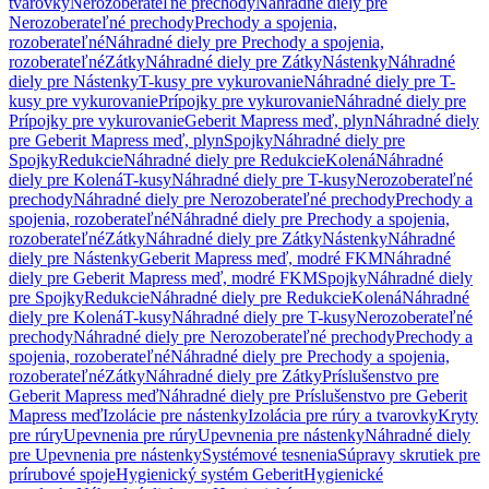
tvarovky
Nerozoberateľné prechody
Náhradné diely pre
Nerozoberateľné prechody
Prechody a spojenia,
rozoberateľné
Náhradné diely pre Prechody a spojenia,
rozoberateľné
Zátky
Náhradné diely pre Zátky
Nástenky
Náhradné
diely pre Nástenky
T-kusy pre vykurovanie
Náhradné diely pre T-
kusy pre vykurovanie
Prípojky pre vykurovanie
Náhradné diely pre
Prípojky pre vykurovanie
Geberit Mapress meď, plyn
Náhradné diely
pre Geberit Mapress meď, plyn
Spojky
Náhradné diely pre
Spojky
Redukcie
Náhradné diely pre Redukcie
Kolená
Náhradné
diely pre Kolená
T-kusy
Náhradné diely pre T-kusy
Nerozoberateľné
prechody
Náhradné diely pre Nerozoberateľné prechody
Prechody a
spojenia, rozoberateľné
Náhradné diely pre Prechody a spojenia,
rozoberateľné
Zátky
Náhradné diely pre Zátky
Nástenky
Náhradné
diely pre Nástenky
Geberit Mapress meď, modré FKM
Náhradné
diely pre Geberit Mapress meď, modré FKM
Spojky
Náhradné diely
pre Spojky
Redukcie
Náhradné diely pre Redukcie
Kolená
Náhradné
diely pre Kolená
T-kusy
Náhradné diely pre T-kusy
Nerozoberateľné
prechody
Náhradné diely pre Nerozoberateľné prechody
Prechody a
spojenia, rozoberateľné
Náhradné diely pre Prechody a spojenia,
rozoberateľné
Zátky
Náhradné diely pre Zátky
Príslušenstvo pre
Geberit Mapress meď
Náhradné diely pre Príslušenstvo pre Geberit
Mapress meď
Izolácie pre nástenky
Izolácia pre rúry a tvarovky
Kryty
pre rúry
Upevnenia pre rúry
Upevnenia pre nástenky
Náhradné diely
pre Upevnenia pre nástenky
Systémové tesnenia
Súpravy skrutiek pre
prírubové spoje
Hygienický systém Geberit
Hygienické