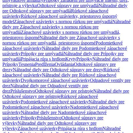
umývadlové armatúry
Prípojky zariadení pre umývacie miesto, drez,
prístroje a výlevku
Odtokové súpravy pre umývadlá
Náhradné diely
pre Odtokové súpravy pre umývadlá
Rúrkové zápachové
uzávierky
Rúrkové zápachové uzávierky, priestorovo úsporný
model
Zápachové uzávierky s nornou rúrkou pre umývadlá
Náhradné
diely pre Zápachové uzávierky s nornou rúrkou pre
umývadlá
Zápachové uzávierky s nornou rúrkou pre umývadlá,
priestorovo úsporné
Náhradné diely pre Zápachové uzávierky s
nornou rúrkou pre umývadlá, priestorovo úsporné
Podomietkové
zápachové uzávierky
Náhradné diely pre Podomietkové zápachové
uzávierky
Prípojky pre umývadlá
Náhradné diely pre Prípojky pre
umývadlá
Pripájacia rúra s hrdlom
Kryty
Prípojky
Náhradné diely pre
Prípojky
Tesnenia
Predĺženia
Ovládania
Odtokové súpravy pre
drezy
Náhradné diely pre Odtokové súpravy pre drezy
Rúrkové
zápachové uzávierky
Náhradné diely pre Rúrkové zápachové
uzávierky
Dvojkomorové zápachové uzávierky
Odpadové ventily pre
drez
Náhradné diely pre Odpadové ventily pre
drez
Príslušenstvo
Odtokové súpravy pre prístroje
Náhradné diely pre
Odtokové súpravy pre prístroje
Rúrkové zápachové
uzávierky
Podomietkové zápachové uzávierky
Náhradné diely pre
Podomietkové zápachové uzávierky
Nadomietkové zápachové
uzávierky
Náhradné diely pre Nadomietkové zápachové
uzávierky
Prípojky
Príslušenstvo
Odtokové súpravy pre
výlevky
Náhradné diely pre Odtokové súpravy pre
výlevky
Zápachové uzávierky
Pripájacia rúra s hrdlom
Náhradné