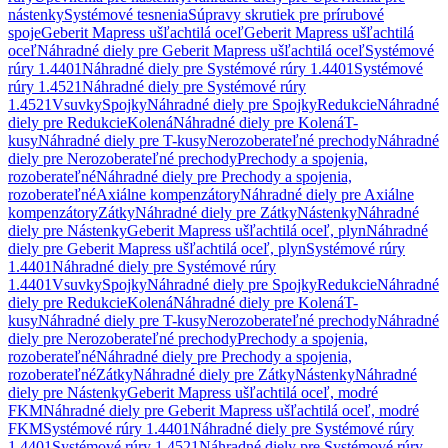
nástenky
Systémové tesnenia
Súpravy skrutiek pre prírubové
spoje
Geberit Mapress ušľachtilá oceľ
Geberit Mapress ušľachtilá
oceľ
Náhradné diely pre Geberit Mapress ušľachtilá oceľ
Systémové
rúry 1.4401
Náhradné diely pre Systémové rúry 1.4401
Systémové
rúry 1.4521
Náhradné diely pre Systémové rúry
1.4521
Vsuvky
Spojky
Náhradné diely pre Spojky
Redukcie
Náhradné
diely pre Redukcie
Kolená
Náhradné diely pre Kolená
T-
kusy
Náhradné diely pre T-kusy
Nerozoberateľné prechody
Náhradné
diely pre Nerozoberateľné prechody
Prechody a spojenia,
rozoberateľné
Náhradné diely pre Prechody a spojenia,
rozoberateľné
Axiálne kompenzátory
Náhradné diely pre Axiálne
kompenzátory
Zátky
Náhradné diely pre Zátky
Nástenky
Náhradné
diely pre Nástenky
Geberit Mapress ušľachtilá oceľ, plyn
Náhradné
diely pre Geberit Mapress ušľachtilá oceľ, plyn
Systémové rúry
1.4401
Náhradné diely pre Systémové rúry
1.4401
Vsuvky
Spojky
Náhradné diely pre Spojky
Redukcie
Náhradné
diely pre Redukcie
Kolená
Náhradné diely pre Kolená
T-
kusy
Náhradné diely pre T-kusy
Nerozoberateľné prechody
Náhradné
diely pre Nerozoberateľné prechody
Prechody a spojenia,
rozoberateľné
Náhradné diely pre Prechody a spojenia,
rozoberateľné
Zátky
Náhradné diely pre Zátky
Nástenky
Náhradné
diely pre Nástenky
Geberit Mapress ušľachtilá oceľ, modré
FKM
Náhradné diely pre Geberit Mapress ušľachtilá oceľ, modré
FKM
Systémové rúry 1.4401
Náhradné diely pre Systémové rúry
1.4401
Systémové rúry 1.4521
Náhradné diely pre Systémové rúry