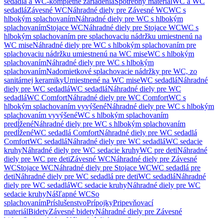
sedadlá a WC-kompletné zariadenia
Spotrebný materiál
WC a WC
sedadlá
Závesné WC
Náhradné diely pre Závesné WC
WC s
hlbokým splachovaním
Náhradné diely pre WC s hlbokým
splachovaním
Stojace WC
Náhradné diely pre Stojace WC
WC s
hlbokým splachovaním pre splachovaciu nádržku umiestnenú na
WC mise
Náhradné diely pre WC s hlbokým splachovaním pre
splachovaciu nádržku umiestnenú na WC mise
WC s hlbokým
splachovaním
Náhradné diely pre WC s hlbokým
splachovaním
Nadomietkové splachovacie nádržky pre WC, zo
sanitárnej keramiky
Umiestnené na WC mise
WC sedadlá
Náhradné
diely pre WC sedadlá
WC sedadlá
Náhradné diely pre WC
sedadlá
WC Comfort
Náhradné diely pre WC Comfort
WC s
hlbokým splachovaním vyvýšené
Náhradné diely pre WC s hlbokým
splachovaním vyvýšené
WC s hlbokým splachovaním
predĺžené
Náhradné diely pre WC s hlbokým splachovaním
predĺžené
WC sedadlá Comfort
Náhradné diely pre WC sedadlá
Comfort
WC sedadlá
Náhradné diely pre WC sedadlá
WC sedacie
kruhy
Náhradné diely pre WC sedacie kruhy
WC pre deti
Náhradné
diely pre WC pre deti
Závesné WC
Náhradné diely pre Závesné
WC
Stojace WC
Náhradné diely pre Stojace WC
WC sedadlá pre
deti
Náhradné diely pre WC sedadlá pre deti
WC sedadlá
Náhradné
diely pre WC sedadlá
WC sedacie kruhy
Náhradné diely pre WC
sedacie kruhy
Nášľapné WC
So
splachovaním
Príslušenstvo
Prípojky
Pripevňovací
materiál
Bidety
Závesné bidety
Náhradné diely pre Závesné