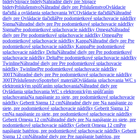
bidety
Stojace bidety
Náhradné diely pre Stojace
bidety
Príslušenstvo
Náhradné diely pre Príslušenstvo
Ovládacie
tlačidlá a ovládania splachovania WC
Ovládacie tlačidlá
Náhradné
diely pre Ovládacie tlačidlá
Pre podomietkové splachovacie nádržky
Sigma
Náhradné diely pre Pre podomietkové splachovacie nádržky
Sigma
Pre podomietkové splachovacie nádržky Omega
Náhradné
diely pre Pre podomietkové splachovacie nádržky Omega
Pre
podomietkové splachovacie nádržky Kappa
Náhradné diely pre Pre
podomietkové splachovacie nádržky Kappa
Pre podomietkové
splachovacie nádržky Delta
Náhradné diely pre Pre podomietkové
splachovacie nádržky Delta
Pre podomietkové splachovacie nádržky
Twinline
Náhradné diely pre Pre podomietkové splachovacie
nádržky Twinline
Pre podomietkové splachovacie nádržky
300T
Náhradné diely pre Pre podomietkové splachovacie nádržky
300T
Príslušenstvo
Spotrebný materiál
Ovládania splachovania WC s
elektronickým spúšťaním splachovania
Náhradné diely pre
Ovládania splachovania WC s elektronickým spúšťaním
splachovania
Na napájanie zo siete, pre podomietkové splachovacie
nádržky Geberit Sigma 12 cm
Náhradné diely pre Na napájanie zo
siete, pre podomietkové splachovacie nádržky Geberit Sigma 12
cm
Na napájanie zo siete, pre podomietkové splachovacie nádržky
Geberit Omega 12 cm
Náhradné diely pre Na napájanie zo siete, pre
podomietkové splachovacie nádržky Geberit Omega 12 cm
Pre
napájanie batériou, pre podomietkové splachovacie nádržky Geberit
Sigma 12 cm
Náhradné diely pre Pre napájanie batériou, pre