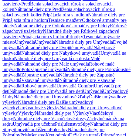
uzávierky
Predĺženia splachovacích rúrok a splachovacích
kolien
Náhradné diely pre Predĺženia splachovacích rúrok a
splachovacích kolien
Pripájacia rúra s hrdlom
Náhradné diely pre
Pripájacia rúra s hrdlom
Tesniace manžety
Odtokové armatúry pre
bidety
Náhradné diely pre Odtokové armatúry pre bidety
Rúrkové
zápachové uzávierky
Náhradné diely pre Rúrkové zápachové
uzávierky
Pripájacia rúra s hrdlom
Prípojky
Tesnenia
Umývacie
miesto
Umývadlá
Umývadlá
Náhradné diely pre Umývadlá
Dvojité
umývadlá
Náhradné diely pre Dvojité umývadlá
Nábytkové
umývadlá
Náhradné diely pre Nábytkové umývadlá
Umývadlá na
dosku
Náhradné diely pre Umývadlá na dosku
Malé
umývadlá
Náhradné diely pre Malé umývadlá
Rohové malé
umývadlo
Polozápustné umývadlá
Náhradné diely pre Polozápustné
umývadlá
Zápustné umývadlá
Náhradné diely pre Zápustné
umývadlá
Vstavané umývadlá
Náhradné diely pre Vstavané
umývadlá
Rohové umývadlá
Umývadlá Comfort
Umývadlá pre
deti
Náhradné diely pre Umývadlá pre deti
Umývadlá
Umývadlové
žľaby
Náhradné diely pre Umývadlové žľaby
Ďalšie umývadlové
výlevky
Náhradné diely pre Ďalšie umývadlové
výlevky
Umývadlové výlevky
Náhradné diely pre Umývadlové
výlevky
Výlevky
Náhradné diely pre Výlevky
Viacúčelové
drezy
Náhradné diely pre Viacúčelové drezy
Záchytné nádrže na
sadru
Umývadlá pre učebne
Príslušenstvo
Stĺpy
Náhradné diely pre
Stĺpy
Stĺpovité opláštenia
Polostĺpy
Náhradné diely pre
Polostĺpy
Príslušenstvo
Kryt odtoku
Držiak na uterák
Pripevňovací