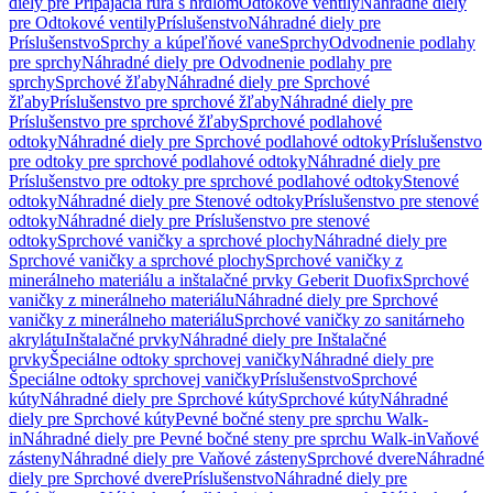
diely pre Pripájacia rúra s hrdlom
Odtokové ventily
Náhradné diely
pre Odtokové ventily
Príslušenstvo
Náhradné diely pre
Príslušenstvo
Sprchy a kúpeľňové vane
Sprchy
Odvodnenie podlahy
pre sprchy
Náhradné diely pre Odvodnenie podlahy pre
sprchy
Sprchové žľaby
Náhradné diely pre Sprchové
žľaby
Príslušenstvo pre sprchové žľaby
Náhradné diely pre
Príslušenstvo pre sprchové žľaby
Sprchové podlahové
odtoky
Náhradné diely pre Sprchové podlahové odtoky
Príslušenstvo
pre odtoky pre sprchové podlahové odtoky
Náhradné diely pre
Príslušenstvo pre odtoky pre sprchové podlahové odtoky
Stenové
odtoky
Náhradné diely pre Stenové odtoky
Príslušenstvo pre stenové
odtoky
Náhradné diely pre Príslušenstvo pre stenové
odtoky
Sprchové vaničky a sprchové plochy
Náhradné diely pre
Sprchové vaničky a sprchové plochy
Sprchové vaničky z
minerálneho materiálu a inštalačné prvky Geberit Duofix
Sprchové
vaničky z minerálneho materiálu
Náhradné diely pre Sprchové
vaničky z minerálneho materiálu
Sprchové vaničky zo sanitárneho
akrylátu
Inštalačné prvky
Náhradné diely pre Inštalačné
prvky
Špeciálne odtoky sprchovej vaničky
Náhradné diely pre
Špeciálne odtoky sprchovej vaničky
Príslušenstvo
Sprchové
kúty
Náhradné diely pre Sprchové kúty
Sprchové kúty
Náhradné
diely pre Sprchové kúty
Pevné bočné steny pre sprchu Walk-
in
Náhradné diely pre Pevné bočné steny pre sprchu Walk-in
Vaňové
zásteny
Náhradné diely pre Vaňové zásteny
Sprchové dvere
Náhradné
diely pre Sprchové dvere
Príslušenstvo
Náhradné diely pre