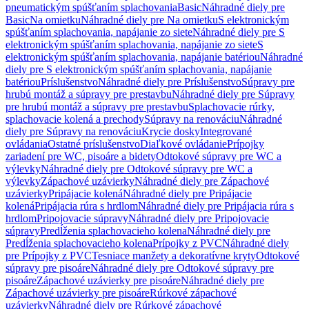
pneumatickým spúšťaním splachovania
Basic
Náhradné diely pre
Basic
Na omietku
Náhradné diely pre Na omietku
S elektronickým
spúšťaním splachovania, napájanie zo siete
Náhradné diely pre S
elektronickým spúšťaním splachovania, napájanie zo siete
S
elektronickým spúšťaním splachovania, napájanie batériou
Náhradné
diely pre S elektronickým spúšťaním splachovania, napájanie
batériou
Príslušenstvo
Náhradné diely pre Príslušenstvo
Súpravy pre
hrubú montáž a súpravy pre prestavbu
Náhradné diely pre Súpravy
pre hrubú montáž a súpravy pre prestavbu
Splachovacie rúrky,
splachovacie kolená a prechody
Súpravy na renováciu
Náhradné
diely pre Súpravy na renováciu
Krycie dosky
Integrované
ovládania
Ostatné príslušenstvo
Diaľkové ovládanie
Prípojky
zariadení pre WC, pisoáre a bidety
Odtokové súpravy pre WC a
výlevky
Náhradné diely pre Odtokové súpravy pre WC a
výlevky
Zápachové uzávierky
Náhradné diely pre Zápachové
uzávierky
Pripájacie kolená
Náhradné diely pre Pripájacie
kolená
Pripájacia rúra s hrdlom
Náhradné diely pre Pripájacia rúra s
hrdlom
Pripojovacie súpravy
Náhradné diely pre Pripojovacie
súpravy
Predĺženia splachovacieho kolena
Náhradné diely pre
Predĺženia splachovacieho kolena
Prípojky z PVC
Náhradné diely
pre Prípojky z PVC
Tesniace manžety a dekoratívne kryty
Odtokové
súpravy pre pisoáre
Náhradné diely pre Odtokové súpravy pre
pisoáre
Zápachové uzávierky pre pisoáre
Náhradné diely pre
Zápachové uzávierky pre pisoáre
Rúrkové zápachové
uzávierky
Náhradné diely pre Rúrkové zápachové