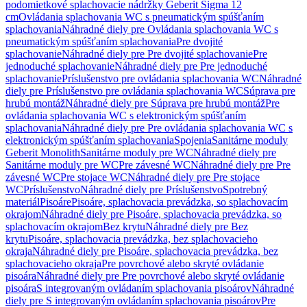
podomietkové splachovacie nádržky Geberit Sigma 12
cm
Ovládania splachovania WC s pneumatickým spúšťaním
splachovania
Náhradné diely pre Ovládania splachovania WC s
pneumatickým spúšťaním splachovania
Pre dvojité
splachovanie
Náhradné diely pre Pre dvojité splachovanie
Pre
jednoduché splachovanie
Náhradné diely pre Pre jednoduché
splachovanie
Príslušenstvo pre ovládania splachovania WC
Náhradné
diely pre Príslušenstvo pre ovládania splachovania WC
Súprava pre
hrubú montáž
Náhradné diely pre Súprava pre hrubú montáž
Pre
ovládania splachovania WC s elektronickým spúšťaním
splachovania
Náhradné diely pre Pre ovládania splachovania WC s
elektronickým spúšťaním splachovania
Spojenia
Sanitárne moduly
Geberit Monolith
Sanitárne moduly pre WC
Náhradné diely pre
Sanitárne moduly pre WC
Pre závesné WC
Náhradné diely pre Pre
závesné WC
Pre stojace WC
Náhradné diely pre Pre stojace
WC
Príslušenstvo
Náhradné diely pre Príslušenstvo
Spotrebný
materiál
Pisoáre
Pisoáre, splachovacia prevádzka, so splachovacím
okrajom
Náhradné diely pre Pisoáre, splachovacia prevádzka, so
splachovacím okrajom
Bez krytu
Náhradné diely pre Bez
krytu
Pisoáre, splachovacia prevádzka, bez splachovacieho
okraja
Náhradné diely pre Pisoáre, splachovacia prevádzka, bez
splachovacieho okraja
Pre povrchové alebo skryté ovládanie
pisoára
Náhradné diely pre Pre povrchové alebo skryté ovládanie
pisoára
S integrovaným ovládaním splachovania pisoárov
Náhradné
diely pre S integrovaným ovládaním splachovania pisoárov
Pre