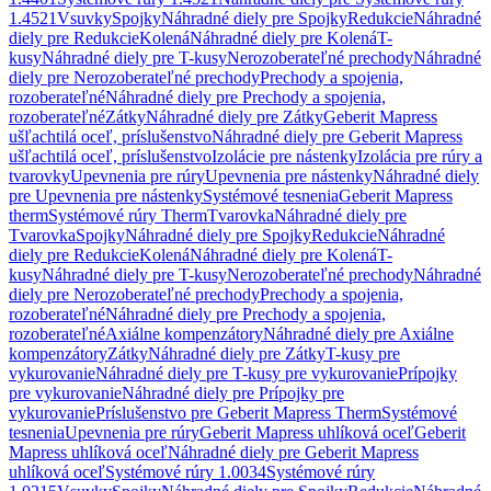
1.4521
Vsuvky
Spojky
Náhradné diely pre Spojky
Redukcie
Náhradné
diely pre Redukcie
Kolená
Náhradné diely pre Kolená
T-
kusy
Náhradné diely pre T-kusy
Nerozoberateľné prechody
Náhradné
diely pre Nerozoberateľné prechody
Prechody a spojenia,
rozoberateľné
Náhradné diely pre Prechody a spojenia,
rozoberateľné
Zátky
Náhradné diely pre Zátky
Geberit Mapress
ušľachtilá oceľ, príslušenstvo
Náhradné diely pre Geberit Mapress
ušľachtilá oceľ, príslušenstvo
Izolácie pre nástenky
Izolácia pre rúry a
tvarovky
Upevnenia pre rúry
Upevnenia pre nástenky
Náhradné diely
pre Upevnenia pre nástenky
Systémové tesnenia
Geberit Mapress
therm
Systémové rúry Therm
Tvarovka
Náhradné diely pre
Tvarovka
Spojky
Náhradné diely pre Spojky
Redukcie
Náhradné
diely pre Redukcie
Kolená
Náhradné diely pre Kolená
T-
kusy
Náhradné diely pre T-kusy
Nerozoberateľné prechody
Náhradné
diely pre Nerozoberateľné prechody
Prechody a spojenia,
rozoberateľné
Náhradné diely pre Prechody a spojenia,
rozoberateľné
Axiálne kompenzátory
Náhradné diely pre Axiálne
kompenzátory
Zátky
Náhradné diely pre Zátky
T-kusy pre
vykurovanie
Náhradné diely pre T-kusy pre vykurovanie
Prípojky
pre vykurovanie
Náhradné diely pre Prípojky pre
vykurovanie
Príslušenstvo pre Geberit Mapress Therm
Systémové
tesnenia
Upevnenia pre rúry
Geberit Mapress uhlíková oceľ
Geberit
Mapress uhlíková oceľ
Náhradné diely pre Geberit Mapress
uhlíková oceľ
Systémové rúry 1.0034
Systémové rúry