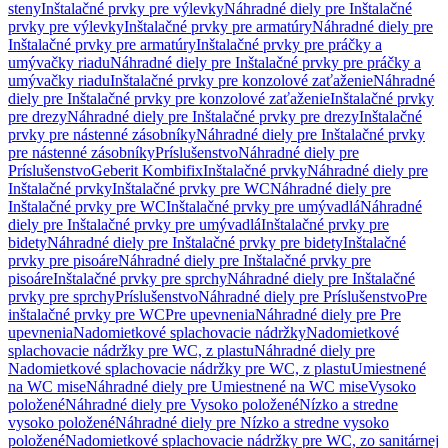
steny
Inštalačné prvky pre výlevky
Náhradné diely pre Inštalačné
prvky pre výlevky
Inštalačné prvky pre armatúry
Náhradné diely pre
Inštalačné prvky pre armatúry
Inštalačné prvky pre práčky a
umývačky riadu
Náhradné diely pre Inštalačné prvky pre práčky a
umývačky riadu
Inštalačné prvky pre konzolové zaťaženie
Náhradné
diely pre Inštalačné prvky pre konzolové zaťaženie
Inštalačné prvky
pre drezy
Náhradné diely pre Inštalačné prvky pre drezy
Inštalačné
prvky pre nástenné zásobníky
Náhradné diely pre Inštalačné prvky
pre nástenné zásobníky
Príslušenstvo
Náhradné diely pre
Príslušenstvo
Geberit Kombifix
Inštalačné prvky
Náhradné diely pre
Inštalačné prvky
Inštalačné prvky pre WC
Náhradné diely pre
Inštalačné prvky pre WC
Inštalačné prvky pre umývadlá
Náhradné
diely pre Inštalačné prvky pre umývadlá
Inštalačné prvky pre
bidety
Náhradné diely pre Inštalačné prvky pre bidety
Inštalačné
prvky pre pisoáre
Náhradné diely pre Inštalačné prvky pre
pisoáre
Inštalačné prvky pre sprchy
Náhradné diely pre Inštalačné
prvky pre sprchy
Príslušenstvo
Náhradné diely pre Príslušenstvo
Pre
inštalačné prvky pre WC
Pre upevnenia
Náhradné diely pre Pre
upevnenia
Nadomietkové splachovacie nádržky
Nadomietkové
splachovacie nádržky pre WC, z plastu
Náhradné diely pre
Nadomietkové splachovacie nádržky pre WC, z plastu
Umiestnené
na WC mise
Náhradné diely pre Umiestnené na WC mise
Vysoko
položené
Náhradné diely pre Vysoko položené
Nízko a stredne
vysoko položené
Náhradné diely pre Nízko a stredne vysoko
položené
Nadomietkové splachovacie nádržky pre WC, zo sanitárnej