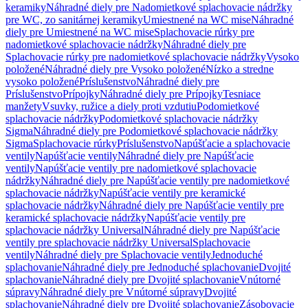
keramiky
Náhradné diely pre Nadomietkové splachovacie nádržky
pre WC, zo sanitárnej keramiky
Umiestnené na WC mise
Náhradné
diely pre Umiestnené na WC mise
Splachovacie rúrky pre
nadomietkové splachovacie nádržky
Náhradné diely pre
Splachovacie rúrky pre nadomietkové splachovacie nádržky
Vysoko
položené
Náhradné diely pre Vysoko položené
Nízko a stredne
vysoko položené
Príslušenstvo
Náhradné diely pre
Príslušenstvo
Prípojky
Náhradné diely pre Prípojky
Tesniace
manžety
Vsuvky, ružice a diely proti vzdutiu
Podomietkové
splachovacie nádržky
Podomietkové splachovacie nádržky
Sigma
Náhradné diely pre Podomietkové splachovacie nádržky
Sigma
Splachovacie rúrky
Príslušenstvo
Napúšťacie a splachovacie
ventily
Napúšťacie ventily
Náhradné diely pre Napúšťacie
ventily
Napúšťacie ventily pre nadomietkové splachovacie
nádržky
Náhradné diely pre Napúšťacie ventily pre nadomietkové
splachovacie nádržky
Napúšťacie ventily pre keramické
splachovacie nádržky
Náhradné diely pre Napúšťacie ventily pre
keramické splachovacie nádržky
Napúšťacie ventily pre
splachovacie nádržky Universal
Náhradné diely pre Napúšťacie
ventily pre splachovacie nádržky Universal
Splachovacie
ventily
Náhradné diely pre Splachovacie ventily
Jednoduché
splachovanie
Náhradné diely pre Jednoduché splachovanie
Dvojité
splachovanie
Náhradné diely pre Dvojité splachovanie
Vnútorné
súpravy
Náhradné diely pre Vnútorné súpravy
Dvojité
splachovanie
Náhradné diely pre Dvojité splachovanie
Zásobovacie