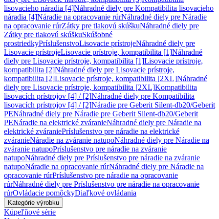
lisovacieho náradia [4]
Náhradné diely pre Kompatibilita lisovacieho
náradia [4]
Náradie na opracovanie rúr
Náhradné diely pre Náradie
na opracovanie rúr
Zátky pre tlakovú skúšku
Náhradné diely pre
Zátky pre tlakovú skúšku
Skúšobné
prostriedky
Príslušenstvo
Lisovacie prístroje
Náhradné diely pre
Lisovacie prístroje
Lisovacie prístroje, kompatibilita [1]
Náhradné
diely pre Lisovacie prístroje, kompatibilita [1]
Lisovacie prístroje,
kompatibilita [2]
Náhradné diely pre Lisovacie prístroje,
kompatibilita [2]
Lisovacie prístroje, kompatibilita [2XL]
Náhradné
diely pre Lisovacie prístroje, kompatibilita [2XL]
Kompatibilita
lisovacích prístrojov [4] / [2]
Náhradné diely pre Kompatibilita
lisovacích prístrojov [4] / [2]
Náradie pre Geberit Silent-db20/Geberit
PE
Náhradné diely pre Náradie pre Geberit Silent-db20/Geberit
PE
Náradie na elektrické zváranie
Náhradné diely pre Náradie na
elektrické zváranie
Príslušenstvo pre náradie na elektrické
zváranie
Náradie na zváranie natupo
Náhradné diely pre Náradie na
zváranie natupo
Príslušenstvo pre náradie na zváranie
natupo
Náhradné diely pre Príslušenstvo pre náradie na zváranie
natupo
Náradie na opracovanie rúr
Náhradné diely pre Náradie na
opracovanie rúr
Príslušenstvo pre náradie na opracovanie
rúr
Náhradné diely pre Príslušenstvo pre náradie na opracovanie
rúr
Ovládacie pomôcky
Diaľkové ovládania
Kategórie výrobku
Kúpeľňové série