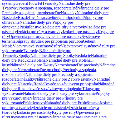
systémy
Geberit FlowFit
Tvarovky
Náhradné diely pre
Tvarovky
Prechody a spojenia, rozoberateľné
Náhradné diely pre
Prechody a spojenia, rozoberateľné
Nástenky
Náhradné diely pre
Nástenky
Rozdeľovače so závitovým pripojením
Prípojky pre
ohrievanie
Náhradné diely pre Prípojky pre
ohrievanie
Príslušenstvo
Izolácie pre rúry a tvarovky
Izolácie pre
nástenky
Izolácia pre rúry a tvarovky
Izolácia pre nástenky
Kryty pre
rúry
Upevnenia pre rúry
Upevnenia pre nástenky
Systémové
tesnenia
Súpravy skrutiek pre pripojenia prírubou
Geberit
Mepla
Viacvrstvové systémové rúry
Viacvrstvové systémové rúry pre
vykurovanie
Tvarovky
Náhradné diely pre
Tvarovky
Spojky
Náhradné diely pre Spojky
Redukcie
Náhradné
diely pre Redukcie
Kolená
Náhradné diely pre Kolená
T-
kusy
Náhradné diely pre T-kusy
Nerozoberateľné prechody
Náhradné
diely pre Nerozoberateľné prechody
Prechody a spojenia,
rozoberateľné
Náhradné diely pre Prechody a spojenia,
rozoberateľné
Zátky
Náhradné diely pre Zátky
Nástenky
Náhradné
diely pre Nástenky
Rozdeľovače so závitovým pripojením
Náhradné
diely pre Rozdeľovače so závitovým pripojením
T-kusy pre
vykurovanie
Náhradné diely pre T-kusy pre vykurovanie
Prípojky
pre vykurovanie
Náhradné diely pre Prípojky pre
vykurovanie
Príslušenstvo
Náhradné diely pre Príslušenstvo
Izolácie
pre rúry a tvarovky
Izolácie pre nástenky
Izolácia pre rúry a
tvarovky
Izolácia pre nástenky
Kryty pre rúry
Upevnenia pre
rúry
Upevnenia pre nástenky
Náhradné diely pre Upevnenia pre