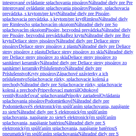
integrované ovládanie splachovania pisoárov
Náhradné diely pre Pre
integrované ovládanie splachovania pisoárov
Pisoáre, splachovacia
prevádzka, s krytom/pre kryt
Náhradné diely pre Pisoáre,
splachovacia prevádzka, s krytom/pre kryt
Rimless
Náhradné diely
pre Rimless
So splachovacím okrajom
Náhradné diely pre So
splachovacím okrajom
Pisoáre, bezvodná prevádzka
Náhradné diely
pre Pisoáre, bezvodná prevádzka
Bez krytu
Náhradné diely pre Bez
krytu
Deliace steny pisoárov
Náhradné diely pre Deliace steny
pisoárov
Deliace steny pisoárov z plastu
Náhradné diely pre Deliace
steny pisoárov z plastu
Deliace steny pisoárov zo skla
Náhradné diely
pre Deliace steny pisoárov zo skla
Deliace steny pisoárov zo
sanitárnej keramiky
Náhradné diely pre Deliace steny pisoárov zo
sanitárnej keramiky
Príslušenstvo
Náhradné diely pre
Príslušenstvo
Kryty pisoárov
Zápachové uzávierky a ich
príslušenstvo
Splachovacie rúrky, splachovacie kolená a
prechody
Náhradné diely pre Splachovacie rúrky, splachovacie
kolená a prechody
Pripevňovací materiál
Odtokové
ventily
Rozdeľovač splachovania
Prípojky zariadení
Ovládania
splachovania pisoárov
Podomietkové
Náhradné diely pre
Podomietkové
S elektronickým spúšťaním splachovania, napájanie
zo siete
Náhradné diely pre S elektronickým spúšťaním
splachovania, napájanie zo siete
S elektronickým spúšťaním
splachovania, napájanie batériou
Náhradné diely pre S
elektronickým spúšťaním splachovania, napájanie batériou
S
pneumatickým spúšťaním splachovania
Náhradné diely pre S