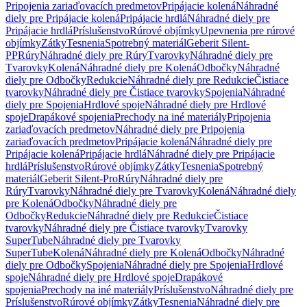
Pripojenia zariaďovacích predmetov
Pripájacie kolená
Náhradné
diely pre Pripájacie kolená
Pripájacie hrdlá
Náhradné diely pre
Pripájacie hrdlá
Príslušenstvo
Rúrové objímky
Upevnenia pre rúrové
objímky
Zátky
Tesnenia
Spotrebný materiál
Geberit Silent-
PP
Rúry
Náhradné diely pre Rúry
Tvarovky
Náhradné diely pre
Tvarovky
Kolená
Náhradné diely pre Kolená
Odbočky
Náhradné
diely pre Odbočky
Redukcie
Náhradné diely pre Redukcie
Čistiace
tvarovky
Náhradné diely pre Čistiace tvarovky
Spojenia
Náhradné
diely pre Spojenia
Hrdlové spoje
Náhradné diely pre Hrdlové
spoje
Drapákové spojenia
Prechody na iné materiály
Pripojenia
zariaďovacích predmetov
Náhradné diely pre Pripojenia
zariaďovacích predmetov
Pripájacie kolená
Náhradné diely pre
Pripájacie kolená
Pripájacie hrdlá
Náhradné diely pre Pripájacie
hrdlá
Príslušenstvo
Rúrové objímky
Zátky
Tesnenia
Spotrebný
materiál
Geberit Silent-Pro
Rúry
Náhradné diely pre
Rúry
Tvarovky
Náhradné diely pre Tvarovky
Kolená
Náhradné diely
pre Kolená
Odbočky
Náhradné diely pre
Odbočky
Redukcie
Náhradné diely pre Redukcie
Čistiace
tvarovky
Náhradné diely pre Čistiace tvarovky
Tvarovky
SuperTube
Náhradné diely pre Tvarovky
SuperTube
Kolená
Náhradné diely pre Kolená
Odbočky
Náhradné
diely pre Odbočky
Spojenia
Náhradné diely pre Spojenia
Hrdlové
spoje
Náhradné diely pre Hrdlové spoje
Drapákové
spojenia
Prechody na iné materiály
Príslušenstvo
Náhradné diely pre
Príslušenstvo
Rúrové objímky
Zátky
Tesnenia
Náhradné diely pre