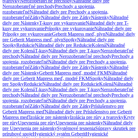
tvarovky
Nerozoberateľné prechody
Náhradné diely pre
Nerozoberateľné prechody
Prechody a spojenia,
rozoberateľné
Náhradné diely pre Prechody a spojenia,
rozoberateľné
Zátky
Náhradné diely pre Zátky
Nástenky
Náhradné
diely pre Nástenky
T-kusy pre vykurovanie
Náhradné diely pre T-
kusy pre vykurovanie
Prípojky pre vykurovanie
Náhradné diely pre
Prípojky pre vykurovanie
Geberit Mapress meď, plyn
Náhradné diely
pre Geberit Mapress meď, plyn
Spojky
Náhradné diely pre
Spojky
Redukcie
Náhradné diely pre Redukcie
Kolená
Náhradné
diely pre Kolená
T-kusy
Náhradné diely pre T-kusy
Nerozoberateľné
prechody
Náhradné diely pre Nerozoberateľné prechody
Prechody a
spojenia, rozoberateľné
Náhradné diely pre Prechody a spojenia,
rozoberateľné
Zátky
Náhradné diely pre Zátky
Nástenky
Náhradné
diely pre Nástenky
Geberit Mapress meď, modré FKM
Náhradné
diely pre Geberit Mapress meď, modré FKM
Spojky
Náhradné diely
pre Spojky
Redukcie
Náhradné diely pre Redukcie
Kolená
Náhradné
diely pre Kolená
T-kusy
Náhradné diely pre T-kusy
Nerozoberateľné
prechody
Náhradné diely pre Nerozoberateľné prechody
Prechody a
spojenia, rozoberateľné
Náhradné diely pre Prechody a spojenia,
rozoberateľné
Zátky
Náhradné diely pre Zátky
Príslušenstvo pre
Geberit Mapress meď
Náhradné diely pre Príslušenstvo pre Geberit
Mapress meď
Izolácie pre nástenky
Izolácia pre rúry a tvarovky
Kryty
pre rúry
Upevnenia pre rúry
Upevnenia pre nástenky
Náhradné diely
pre Upevnenia pre nástenky
Systémové tesnenia
Súpravy skrutiek pre
prírubové spoje
Hygienický systém Geberit
Hygienické