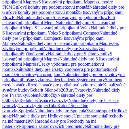
prípojkami Mapress
S lisovanými prípojkami Mapress, modré
FKM
Guľové kohúty pre podomietkovú montáž
Náhradné diely pre
Guľové kohúty pre podomietkovú montáž
S lisovanými prípojkami
FlowFit
Náhradné diely pre S lisovanými prípojkami FlowFit
S
lisovanými prípojkami Mepla
Náhradné diely pre S lisovanými
prípojkami Mepla
S lisovanými prípojkami Volex
Náhradné diely pre
S lisovanými prípojkami Volex
S prípojkami Compact
Náhradné
diely pre S prípojkami Compact
S lisovanými prípojkami
Mapress
Náhradné diely pre S lisovanými prípojkami Mapress
So
závitovými prípojkami
Náhradné diely pre So závitovými
prípojkami
Spätné ventily
Náhradné diely pre Spätné ventily
S
lisovanými prípojkami Mapress
Náhradné diely pre S lisovanými
prípojkami Mapress
Úseky vodomeru pre podomietkovú
montáž
Náhradné diely pre Úseky vodomeru pre podomietkovú
montáž
So závitovými prípojkami
Náhradné diely pre So závitovými
prípojkami
Plošné vykurovanie/chladenie
Systémové rúry
Sortiment
rozdeľovačov
Rozdeľovače pre podlahové vykurovanie
Kanalizačné
systémy budov
Geberit Silent-db20
Rúry
Tvarovky
Náhradné diely
pre Tvarovky
Kolená
Odbočky
Náhradné diely pre
Odbočky
Redukcie
Čistiace tvarovky
Náhradné diely pre Čistiace
tvarovky
Tvarovky SuperTube
Kolená
Špeciálne
tvarovky
Spojenia
Náhradné diely pre Spojenia
Zvárané spoje
Hrdlové
spoje
Náhradné diely pre Hrdlové spoje
Upínacie spojenia
Prechody
na iné materiály
Náhradné diely pre Prechody na iné
materiály
Pripojenia zariaďovacích predmetov
Náhradné diely pre