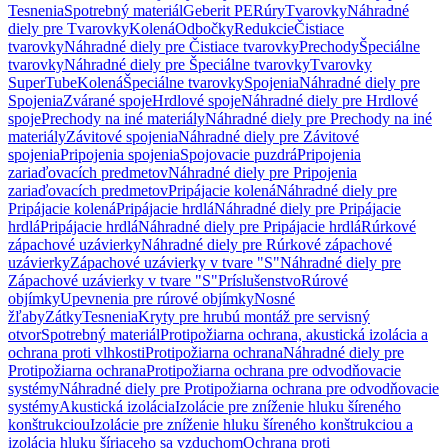
Tesnenia
Spotrebný materiál
Geberit PE
Rúry
Tvarovky
Náhradné
diely pre Tvarovky
Kolená
Odbočky
Redukcie
Čistiace
tvarovky
Náhradné diely pre Čistiace tvarovky
Prechody
Špeciálne
tvarovky
Náhradné diely pre Špeciálne tvarovky
Tvarovky
SuperTube
Kolená
Špeciálne tvarovky
Spojenia
Náhradné diely pre
Spojenia
Zvárané spoje
Hrdlové spoje
Náhradné diely pre Hrdlové
spoje
Prechody na iné materiály
Náhradné diely pre Prechody na iné
materiály
Závitové spojenia
Náhradné diely pre Závitové
spojenia
Pripojenia spojenia
Spojovacie puzdrá
Pripojenia
zariaďovacích predmetov
Náhradné diely pre Pripojenia
zariaďovacích predmetov
Pripájacie kolená
Náhradné diely pre
Pripájacie kolená
Pripájacie hrdlá
Náhradné diely pre Pripájacie
hrdlá
Pripájacie hrdlá
Náhradné diely pre Pripájacie hrdlá
Rúrkové
zápachové uzávierky
Náhradné diely pre Rúrkové zápachové
uzávierky
Zápachové uzávierky v tvare "S"
Náhradné diely pre
Zápachové uzávierky v tvare "S"
Príslušenstvo
Rúrové
objímky
Upevnenia pre rúrové objímky
Nosné
žľaby
Zátky
Tesnenia
Kryty pre hrubú montáž pre servisný
otvor
Spotrebný materiál
Protipožiarna ochrana, akustická izolácia a
ochrana proti vlhkosti
Protipožiarna ochrana
Náhradné diely pre
Protipožiarna ochrana
Protipožiarna ochrana pre odvodňovacie
systémy
Náhradné diely pre Protipožiarna ochrana pre odvodňovacie
systémy
Akustická izolácia
Izolácie pre zníženie hluku šíreného
konštrukciou
Izolácie pre zníženie hluku šíreného konštrukciou a
izolácia hluku šíriaceho sa vzduchom
Ochrana proti