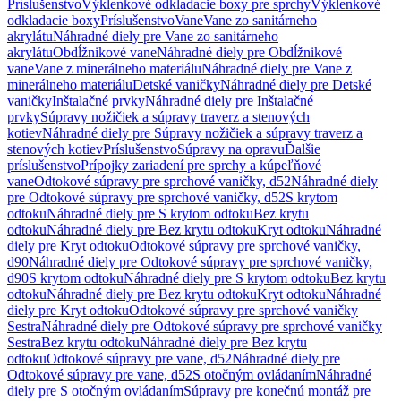
Príslušenstvo
Výklenkové odkladacie boxy pre sprchy
Výklenkové
odkladacie boxy
Príslušenstvo
Vane
Vane zo sanitárneho
akrylátu
Náhradné diely pre Vane zo sanitárneho
akrylátu
Obdĺžnikové vane
Náhradné diely pre Obdĺžnikové
vane
Vane z minerálneho materiálu
Náhradné diely pre Vane z
minerálneho materiálu
Detské vaničky
Náhradné diely pre Detské
vaničky
Inštalačné prvky
Náhradné diely pre Inštalačné
prvky
Súpravy nožičiek a súpravy traverz a stenových
kotiev
Náhradné diely pre Súpravy nožičiek a súpravy traverz a
stenových kotiev
Príslušenstvo
Súpravy na opravu
Ďalšie
príslušenstvo
Prípojky zariadení pre sprchy a kúpeľňové
vane
Odtokové súpravy pre sprchové vaničky, d52
Náhradné diely
pre Odtokové súpravy pre sprchové vaničky, d52
S krytom
odtoku
Náhradné diely pre S krytom odtoku
Bez krytu
odtoku
Náhradné diely pre Bez krytu odtoku
Kryt odtoku
Náhradné
diely pre Kryt odtoku
Odtokové súpravy pre sprchové vaničky,
d90
Náhradné diely pre Odtokové súpravy pre sprchové vaničky,
d90
S krytom odtoku
Náhradné diely pre S krytom odtoku
Bez krytu
odtoku
Náhradné diely pre Bez krytu odtoku
Kryt odtoku
Náhradné
diely pre Kryt odtoku
Odtokové súpravy pre sprchové vaničky
Sestra
Náhradné diely pre Odtokové súpravy pre sprchové vaničky
Sestra
Bez krytu odtoku
Náhradné diely pre Bez krytu
odtoku
Odtokové súpravy pre vane, d52
Náhradné diely pre
Odtokové súpravy pre vane, d52
S otočným ovládaním
Náhradné
diely pre S otočným ovládaním
Súpravy pre konečnú montáž pre