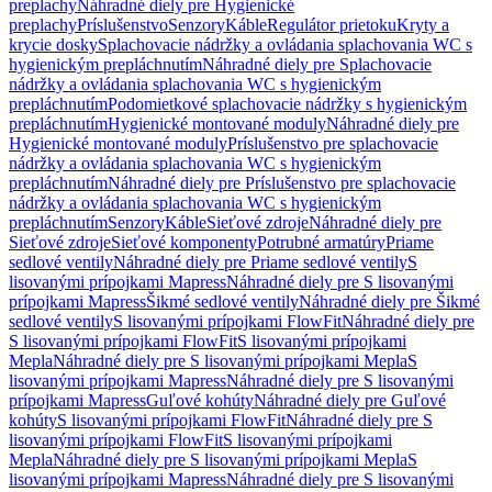
preplachy
Náhradné diely pre Hygienické
preplachy
Príslušenstvo
Senzory
Káble
Regulátor prietoku
Kryty a
krycie dosky
Splachovacie nádržky a ovládania splachovania WC s
hygienickým prepláchnutím
Náhradné diely pre Splachovacie
nádržky a ovládania splachovania WC s hygienickým
prepláchnutím
Podomietkové splachovacie nádržky s hygienickým
prepláchnutím
Hygienické montované moduly
Náhradné diely pre
Hygienické montované moduly
Príslušenstvo pre splachovacie
nádržky a ovládania splachovania WC s hygienickým
prepláchnutím
Náhradné diely pre Príslušenstvo pre splachovacie
nádržky a ovládania splachovania WC s hygienickým
prepláchnutím
Senzory
Káble
Sieťové zdroje
Náhradné diely pre
Sieťové zdroje
Sieťové komponenty
Potrubné armatúry
Priame
sedlové ventily
Náhradné diely pre Priame sedlové ventily
S
lisovanými prípojkami Mapress
Náhradné diely pre S lisovanými
prípojkami Mapress
Šikmé sedlové ventily
Náhradné diely pre Šikmé
sedlové ventily
S lisovanými prípojkami FlowFit
Náhradné diely pre
S lisovanými prípojkami FlowFit
S lisovanými prípojkami
Mepla
Náhradné diely pre S lisovanými prípojkami Mepla
S
lisovanými prípojkami Mapress
Náhradné diely pre S lisovanými
prípojkami Mapress
Guľové kohúty
Náhradné diely pre Guľové
kohúty
S lisovanými prípojkami FlowFit
Náhradné diely pre S
lisovanými prípojkami FlowFit
S lisovanými prípojkami
Mepla
Náhradné diely pre S lisovanými prípojkami Mepla
S
lisovanými prípojkami Mapress
Náhradné diely pre S lisovanými