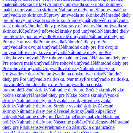
materiál
Dekoračné kryty
Súpravy umývadla so skrinkou
Súpravy
malého umývadla so skrinkou
Náhradné diely pre Súpravy malého
umývadla so skrinkou
Súpravy umývadla so skrinkou
Náhradné diely
pre Súpravy umývadla so skrinkou
Súpravy nábytkového umývadla
so skrinkou
Náhradné diely pre Súpravy nábytkového umývadla so
skrinkou
Kúpeľňový nábytok
Skrinky pod umývadlo
Náhradné diely
pre Skrinky pod umývadlo
Pre malé umývadlá
Náhradné diely pre
Pre malé umývadlá
Pre umývadlá
Náhradné diely pre Pre
umývadlá
Pre dvojité umývadlá
Náhradné diely pre Pre dvojité
umývadlá
Pre nábytkové umývadlá
Náhradné diely pre Pre
nábytkové umývadlá
Pre rohové malé umývadlá
Náhradné diely pre
Pre rohové malé umývadlá
Pre rohové umývadlá
Náhradné diely pre
Pre rohové umývadlá
Umývadlové dosky
Náhradné diely pre
Umývadlové dosky
Pre umývadlo na dosku, tvar misy
Náhradné
diely pre Pre umývadlo na dosku, tvar misy
Pre umývadlo na dosku,
pravouhlé
Náhradné diely pre Pre umývadlo na dosku,
pravouhlé
Bočné skrinky
Náhradné diely pre Bočné skrinky
Nízke
bočné skrinky
Náhradné diely pre Nízke bočné skrinky
Vysoké
skrinky
Náhradné diely pre Vysoké skrinky
Stredne vysoké
skrinky
Náhradné diely pre Stredne vysoké skrinky
Závesné
skrinky
Náhradné diely pre Závesné skrinky
Ďalší kúpeľňový
nábytok
Náhradné diely pre Ďalší kúpeľňový nábytok
Nástenné
poličky
Náhradné diely pre Nástenné poličky
Príslušenstvo
Náhradné
diely pre Príslušenstvo
Priehradky do zásuvky a organizačné
boxy
Držiak na uteráky a háčiky na uteráky
Svetelné