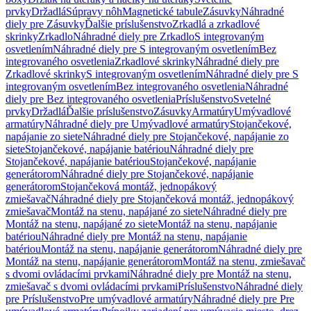
prvky
Držadlá
Súpravy nôh
Magnetické tabule
Zásuvky
Náhradné
diely pre Zásuvky
Ďalšie príslušenstvo
Zrkadlá a zrkadlové
skrinky
Zrkadlo
Náhradné diely pre Zrkadlo
S integrovaným
osvetlením
Náhradné diely pre S integrovaným osvetlením
Bez
integrovaného osvetlenia
Zrkadlové skrinky
Náhradné diely pre
Zrkadlové skrinky
S integrovaným osvetlením
Náhradné diely pre S
integrovaným osvetlením
Bez integrovaného osvetlenia
Náhradné
diely pre Bez integrovaného osvetlenia
Príslušenstvo
Svetelné
prvky
Držadlá
Ďalšie príslušenstvo
Zásuvky
Armatúry
Umývadlové
armatúry
Náhradné diely pre Umývadlové armatúry
Stojančekové,
napájanie zo siete
Náhradné diely pre Stojančekové, napájanie zo
siete
Stojančekové, napájanie batériou
Náhradné diely pre
Stojančekové, napájanie batériou
Stojančekové, napájanie
generátorom
Náhradné diely pre Stojančekové, napájanie
generátorom
Stojančeková montáž, jednopákový
zmiešavač
Náhradné diely pre Stojančeková montáž, jednopákový
zmiešavač
Montáž na stenu, napájané zo siete
Náhradné diely pre
Montáž na stenu, napájané zo siete
Montáž na stenu, napájanie
batériou
Náhradné diely pre Montáž na stenu, napájanie
batériou
Montáž na stenu, napájanie generátorom
Náhradné diely pre
Montáž na stenu, napájanie generátorom
Montáž na stenu, zmiešavač
s dvomi ovládacími prvkami
Náhradné diely pre Montáž na stenu,
zmiešavač s dvomi ovládacími prvkami
Príslušenstvo
Náhradné diely
pre Príslušenstvo
Pre umývadlové armatúry
Náhradné diely pre Pre