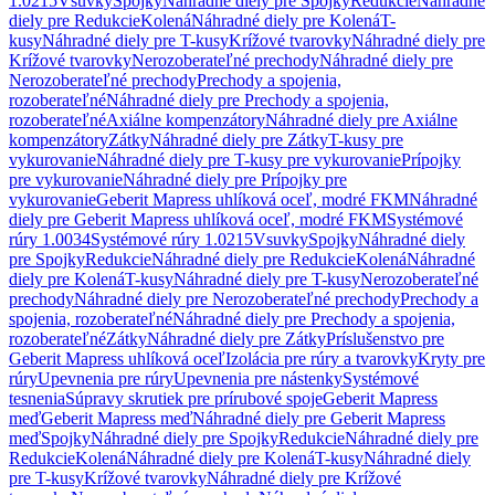
1.0215
Vsuvky
Spojky
Náhradné diely pre Spojky
Redukcie
Náhradné
diely pre Redukcie
Kolená
Náhradné diely pre Kolená
T-
kusy
Náhradné diely pre T-kusy
Krížové tvarovky
Náhradné diely pre
Krížové tvarovky
Nerozoberateľné prechody
Náhradné diely pre
Nerozoberateľné prechody
Prechody a spojenia,
rozoberateľné
Náhradné diely pre Prechody a spojenia,
rozoberateľné
Axiálne kompenzátory
Náhradné diely pre Axiálne
kompenzátory
Zátky
Náhradné diely pre Zátky
T-kusy pre
vykurovanie
Náhradné diely pre T-kusy pre vykurovanie
Prípojky
pre vykurovanie
Náhradné diely pre Prípojky pre
vykurovanie
Geberit Mapress uhlíková oceľ, modré FKM
Náhradné
diely pre Geberit Mapress uhlíková oceľ, modré FKM
Systémové
rúry 1.0034
Systémové rúry 1.0215
Vsuvky
Spojky
Náhradné diely
pre Spojky
Redukcie
Náhradné diely pre Redukcie
Kolená
Náhradné
diely pre Kolená
T-kusy
Náhradné diely pre T-kusy
Nerozoberateľné
prechody
Náhradné diely pre Nerozoberateľné prechody
Prechody a
spojenia, rozoberateľné
Náhradné diely pre Prechody a spojenia,
rozoberateľné
Zátky
Náhradné diely pre Zátky
Príslušenstvo pre
Geberit Mapress uhlíková oceľ
Izolácia pre rúry a tvarovky
Kryty pre
rúry
Upevnenia pre rúry
Upevnenia pre nástenky
Systémové
tesnenia
Súpravy skrutiek pre prírubové spoje
Geberit Mapress
meď
Geberit Mapress meď
Náhradné diely pre Geberit Mapress
meď
Spojky
Náhradné diely pre Spojky
Redukcie
Náhradné diely pre
Redukcie
Kolená
Náhradné diely pre Kolená
T-kusy
Náhradné diely
pre T-kusy
Krížové tvarovky
Náhradné diely pre Krížové