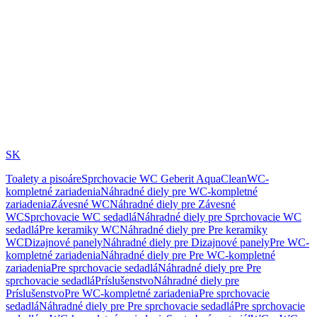
SK
Toalety a pisoáre
Sprchovacie WC Geberit AquaClean
WC-
kompletné zariadenia
Náhradné diely pre WC-kompletné
zariadenia
Závesné WC
Náhradné diely pre Závesné
WC
Sprchovacie WC sedadlá
Náhradné diely pre Sprchovacie WC
sedadlá
Pre keramiky WC
Náhradné diely pre Pre keramiky
WC
Dizajnové panely
Náhradné diely pre Dizajnové panely
Pre WC-
kompletné zariadenia
Náhradné diely pre Pre WC-kompletné
zariadenia
Pre sprchovacie sedadlá
Náhradné diely pre Pre
sprchovacie sedadlá
Príslušenstvo
Náhradné diely pre
Príslušenstvo
Pre WC-kompletné zariadenia
Pre sprchovacie
sedadlá
Náhradné diely pre Pre sprchovacie sedadlá
Pre sprchovacie