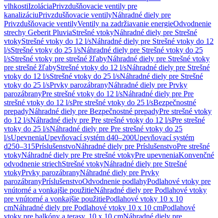
vlhkosti
Izolácia
Privzdušňovacie ventily pre
kanalizáciu
Privzdušňovacie ventily
Náhradné diely pre
Privzdušňovacie ventily
Ventily na zadržiavanie energie
Odvodnenie
strechy Geberit Pluvia
Strešné vtoky
Náhradné diely pre Strešné
vtoky
Strešné vtoky do 12 l/s
Náhradné diely pre Strešné vtoky do 12
l/s
Strešné vtoky do 25 l/s
Náhradné diely pre Strešné vtoky do 25
l/s
Strešné vtoky pre strešné žľaby
Náhradné diely pre Strešné vtoky
pre strešné žľaby
Strešné vtoky do 12 l/s
Náhradné diely pre Strešné
vtoky do 12 l/s
Strešné vtoky do 25 l/s
Náhradné diely pre Strešné
vtoky do 25 l/s
Prvky parozábrany
Náhradné diely pre Prvky
parozábrany
Pre strešné vtoky do 12 l/s
Náhradné diely pre Pre
strešné vtoky do 12 l/s
Pre strešné vtoky do 25 l/s
Bezpečnostné
prepady
Náhradné diely pre Bezpečnostné prepady
Pre strešné vtoky
do 12 l/s
Náhradné diely pre Pre strešné vtoky do 12 l/s
Pre strešné
vtoky do 25 l/s
Náhradné diely pre Pre strešné vtoky do 25
l/s
Upevnenia
Upevňovací systém d40–200
Upevňovací systém
d250–315
Príslušenstvo
Náhradné diely pre Príslušenstvo
Pre strešné
vtoky
Náhradné diely pre Pre strešné vtoky
Pre upevnenia
Konvenčné
odvodnenie striech
Strešné vtoky
Náhradné diely pre Strešné
vtoky
Prvky parozábrany
Náhradné diely pre Prvky
parozábrany
Príslušenstvo
Odvodnenie podlahy
Podlahové vtoky pre
vnútorné a vonkajšie použitie
Náhradné diely pre Podlahové vtoky
pre vnútorné a vonkajšie použitie
Podlahové vtoky 10 x 10
cm
Náhradné diely pre Podlahové vtoky 10 x 10 cm
Podlahové
vtoky pre balkóny a terasy, 10 x 10 cm
Náhradné diely pre