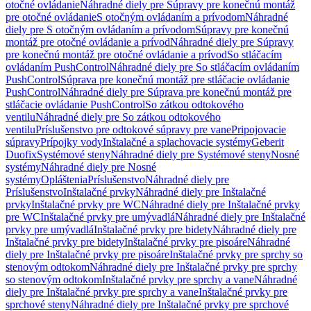
otočné ovládanie
Náhradné diely pre Súpravy pre konečnú montáž
pre otočné ovládanie
S otočným ovládaním a prívodom
Náhradné
diely pre S otočným ovládaním a prívodom
Súpravy pre konečnú
montáž pre otočné ovládanie a prívod
Náhradné diely pre Súpravy
pre konečnú montáž pre otočné ovládanie a prívod
So stláčacím
ovládaním PushControl
Náhradné diely pre So stláčacím ovládaním
PushControl
Súprava pre konečnú montáž pre stláčacie ovládanie
PushControl
Náhradné diely pre Súprava pre konečnú montáž pre
stláčacie ovládanie PushControl
So zátkou odtokového
ventilu
Náhradné diely pre So zátkou odtokového
ventilu
Príslušenstvo pre odtokové súpravy pre vane
Pripojovacie
súpravy
Prípojky vody
Inštalačné a splachovacie systémy
Geberit
Duofix
Systémové steny
Náhradné diely pre Systémové steny
Nosné
systémy
Náhradné diely pre Nosné
systémy
Opláštenia
Príslušenstvo
Náhradné diely pre
Príslušenstvo
Inštalačné prvky
Náhradné diely pre Inštalačné
prvky
Inštalačné prvky pre WC
Náhradné diely pre Inštalačné prvky
pre WC
Inštalačné prvky pre umývadlá
Náhradné diely pre Inštalačné
prvky pre umývadlá
Inštalačné prvky pre bidety
Náhradné diely pre
Inštalačné prvky pre bidety
Inštalačné prvky pre pisoáre
Náhradné
diely pre Inštalačné prvky pre pisoáre
Inštalačné prvky pre sprchy so
stenovým odtokom
Náhradné diely pre Inštalačné prvky pre sprchy
so stenovým odtokom
Inštalačné prvky pre sprchy a vane
Náhradné
diely pre Inštalačné prvky pre sprchy a vane
Inštalačné prvky pre
sprchové steny
Náhradné diely pre Inštalačné prvky pre sprchové