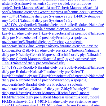
nástenky
Systémové tesnenia
Súpravy skrutiek pre prírubové
spoje
Geberit Mapress ušľachtilá oceľ
Geberit Mapress ušľachtilá
oceľ
Náhradné diely pre Geberit Mapress ušľachtilá oceľ
Systémové
rúry 1.4401
Náhradné diely pre Systémové rúry 1.4401
Systémové
rúry 1.4521
Náhradné diely pre Systémové rúry
1.4521
Vsuvky
Spojky
Náhradné diely pre Spojky
Redukcie
Náhradné
diely pre Redukcie
Kolená
Náhradné diely pre Kolená
T-
kusy
Náhradné diely pre T-kusy
Nerozoberateľné prechody
Náhradné
diely pre Nerozoberateľné prechody
Prechody a spojenia,
rozoberateľné
Náhradné diely pre Prechody a spojenia,
rozoberateľné
Axiálne kompenzátory
Náhradné diely pre Axiálne
kompenzátory
Zátky
Náhradné diely pre Zátky
Nástenky
Náhradné
diely pre Nástenky
Geberit Mapress ušľachtilá oceľ, plyn
Náhradné
diely pre Geberit Mapress ušľachtilá oceľ, plyn
Systémové rúry
1.4401
Náhradné diely pre Systémové rúry
1.4401
Vsuvky
Spojky
Náhradné diely pre Spojky
Redukcie
Náhradné
diely pre Redukcie
Kolená
Náhradné diely pre Kolená
T-
kusy
Náhradné diely pre T-kusy
Nerozoberateľné prechody
Náhradné
diely pre Nerozoberateľné prechody
Prechody a spojenia,
rozoberateľné
Náhradné diely pre Prechody a spojenia,
rozoberateľné
Zátky
Náhradné diely pre Zátky
Nástenky
Náhradné
diely pre Nástenky
Geberit Mapress ušľachtilá oceľ, modré
FKM
Náhradné diely pre Geberit Mapress ušľachtilá oceľ, modré
FKM
Systémové rúry 1.4401
Náhradné diely pre Systémové rúry
1.4401
Systémové rúry 1.4521
Náhradné diely pre Systémové rúry