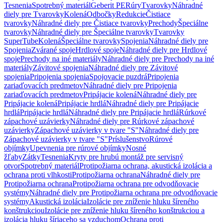
Tesnenia
Spotrebný materiál
Geberit PE
Rúry
Tvarovky
Náhradné
diely pre Tvarovky
Kolená
Odbočky
Redukcie
Čistiace
tvarovky
Náhradné diely pre Čistiace tvarovky
Prechody
Špeciálne
tvarovky
Náhradné diely pre Špeciálne tvarovky
Tvarovky
SuperTube
Kolená
Špeciálne tvarovky
Spojenia
Náhradné diely pre
Spojenia
Zvárané spoje
Hrdlové spoje
Náhradné diely pre Hrdlové
spoje
Prechody na iné materiály
Náhradné diely pre Prechody na iné
materiály
Závitové spojenia
Náhradné diely pre Závitové
spojenia
Pripojenia spojenia
Spojovacie puzdrá
Pripojenia
zariaďovacích predmetov
Náhradné diely pre Pripojenia
zariaďovacích predmetov
Pripájacie kolená
Náhradné diely pre
Pripájacie kolená
Pripájacie hrdlá
Náhradné diely pre Pripájacie
hrdlá
Pripájacie hrdlá
Náhradné diely pre Pripájacie hrdlá
Rúrkové
zápachové uzávierky
Náhradné diely pre Rúrkové zápachové
uzávierky
Zápachové uzávierky v tvare "S"
Náhradné diely pre
Zápachové uzávierky v tvare "S"
Príslušenstvo
Rúrové
objímky
Upevnenia pre rúrové objímky
Nosné
žľaby
Zátky
Tesnenia
Kryty pre hrubú montáž pre servisný
otvor
Spotrebný materiál
Protipožiarna ochrana, akustická izolácia a
ochrana proti vlhkosti
Protipožiarna ochrana
Náhradné diely pre
Protipožiarna ochrana
Protipožiarna ochrana pre odvodňovacie
systémy
Náhradné diely pre Protipožiarna ochrana pre odvodňovacie
systémy
Akustická izolácia
Izolácie pre zníženie hluku šíreného
konštrukciou
Izolácie pre zníženie hluku šíreného konštrukciou a
izolácia hluku šíriaceho sa vzduchom
Ochrana proti