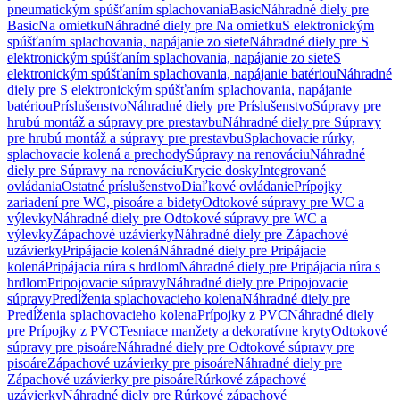
pneumatickým spúšťaním splachovania
Basic
Náhradné diely pre
Basic
Na omietku
Náhradné diely pre Na omietku
S elektronickým
spúšťaním splachovania, napájanie zo siete
Náhradné diely pre S
elektronickým spúšťaním splachovania, napájanie zo siete
S
elektronickým spúšťaním splachovania, napájanie batériou
Náhradné
diely pre S elektronickým spúšťaním splachovania, napájanie
batériou
Príslušenstvo
Náhradné diely pre Príslušenstvo
Súpravy pre
hrubú montáž a súpravy pre prestavbu
Náhradné diely pre Súpravy
pre hrubú montáž a súpravy pre prestavbu
Splachovacie rúrky,
splachovacie kolená a prechody
Súpravy na renováciu
Náhradné
diely pre Súpravy na renováciu
Krycie dosky
Integrované
ovládania
Ostatné príslušenstvo
Diaľkové ovládanie
Prípojky
zariadení pre WC, pisoáre a bidety
Odtokové súpravy pre WC a
výlevky
Náhradné diely pre Odtokové súpravy pre WC a
výlevky
Zápachové uzávierky
Náhradné diely pre Zápachové
uzávierky
Pripájacie kolená
Náhradné diely pre Pripájacie
kolená
Pripájacia rúra s hrdlom
Náhradné diely pre Pripájacia rúra s
hrdlom
Pripojovacie súpravy
Náhradné diely pre Pripojovacie
súpravy
Predĺženia splachovacieho kolena
Náhradné diely pre
Predĺženia splachovacieho kolena
Prípojky z PVC
Náhradné diely
pre Prípojky z PVC
Tesniace manžety a dekoratívne kryty
Odtokové
súpravy pre pisoáre
Náhradné diely pre Odtokové súpravy pre
pisoáre
Zápachové uzávierky pre pisoáre
Náhradné diely pre
Zápachové uzávierky pre pisoáre
Rúrkové zápachové
uzávierky
Náhradné diely pre Rúrkové zápachové