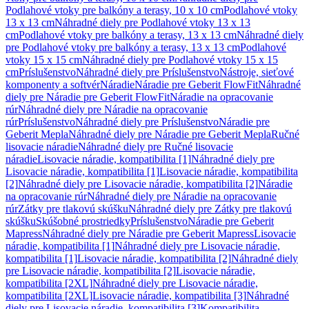
Podlahové vtoky pre balkóny a terasy, 10 x 10 cm
Podlahové vtoky
13 x 13 cm
Náhradné diely pre Podlahové vtoky 13 x 13
cm
Podlahové vtoky pre balkóny a terasy, 13 x 13 cm
Náhradné diely
pre Podlahové vtoky pre balkóny a terasy, 13 x 13 cm
Podlahové
vtoky 15 x 15 cm
Náhradné diely pre Podlahové vtoky 15 x 15
cm
Príslušenstvo
Náhradné diely pre Príslušenstvo
Nástroje, sieťové
komponenty a softvér
Náradie
Náradie pre Geberit FlowFit
Náhradné
diely pre Náradie pre Geberit FlowFit
Náradie na opracovanie
rúr
Náhradné diely pre Náradie na opracovanie
rúr
Príslušenstvo
Náhradné diely pre Príslušenstvo
Náradie pre
Geberit Mepla
Náhradné diely pre Náradie pre Geberit Mepla
Ručné
lisovacie náradie
Náhradné diely pre Ručné lisovacie
náradie
Lisovacie náradie, kompatibilita [1]
Náhradné diely pre
Lisovacie náradie, kompatibilita [1]
Lisovacie náradie, kompatibilita
[2]
Náhradné diely pre Lisovacie náradie, kompatibilita [2]
Náradie
na opracovanie rúr
Náhradné diely pre Náradie na opracovanie
rúr
Zátky pre tlakovú skúšku
Náhradné diely pre Zátky pre tlakovú
skúšku
Skúšobné prostriedky
Príslušenstvo
Náradie pre Geberit
Mapress
Náhradné diely pre Náradie pre Geberit Mapress
Lisovacie
náradie, kompatibilita [1]
Náhradné diely pre Lisovacie náradie,
kompatibilita [1]
Lisovacie náradie, kompatibilita [2]
Náhradné diely
pre Lisovacie náradie, kompatibilita [2]
Lisovacie náradie,
kompatibilita [2XL]
Náhradné diely pre Lisovacie náradie,
kompatibilita [2XL]
Lisovacie náradie, kompatibilita [3]
Náhradné
diely pre Lisovacie náradie, kompatibilita [3]
Kompatibilita