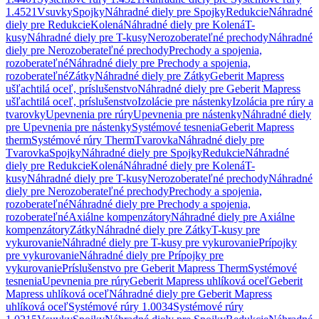
1.4521
Vsuvky
Spojky
Náhradné diely pre Spojky
Redukcie
Náhradné
diely pre Redukcie
Kolená
Náhradné diely pre Kolená
T-
kusy
Náhradné diely pre T-kusy
Nerozoberateľné prechody
Náhradné
diely pre Nerozoberateľné prechody
Prechody a spojenia,
rozoberateľné
Náhradné diely pre Prechody a spojenia,
rozoberateľné
Zátky
Náhradné diely pre Zátky
Geberit Mapress
ušľachtilá oceľ, príslušenstvo
Náhradné diely pre Geberit Mapress
ušľachtilá oceľ, príslušenstvo
Izolácie pre nástenky
Izolácia pre rúry a
tvarovky
Upevnenia pre rúry
Upevnenia pre nástenky
Náhradné diely
pre Upevnenia pre nástenky
Systémové tesnenia
Geberit Mapress
therm
Systémové rúry Therm
Tvarovka
Náhradné diely pre
Tvarovka
Spojky
Náhradné diely pre Spojky
Redukcie
Náhradné
diely pre Redukcie
Kolená
Náhradné diely pre Kolená
T-
kusy
Náhradné diely pre T-kusy
Nerozoberateľné prechody
Náhradné
diely pre Nerozoberateľné prechody
Prechody a spojenia,
rozoberateľné
Náhradné diely pre Prechody a spojenia,
rozoberateľné
Axiálne kompenzátory
Náhradné diely pre Axiálne
kompenzátory
Zátky
Náhradné diely pre Zátky
T-kusy pre
vykurovanie
Náhradné diely pre T-kusy pre vykurovanie
Prípojky
pre vykurovanie
Náhradné diely pre Prípojky pre
vykurovanie
Príslušenstvo pre Geberit Mapress Therm
Systémové
tesnenia
Upevnenia pre rúry
Geberit Mapress uhlíková oceľ
Geberit
Mapress uhlíková oceľ
Náhradné diely pre Geberit Mapress
uhlíková oceľ
Systémové rúry 1.0034
Systémové rúry