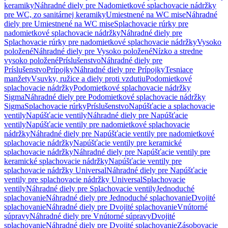
keramiky
Náhradné diely pre Nadomietkové splachovacie nádržky
pre WC, zo sanitárnej keramiky
Umiestnené na WC mise
Náhradné
diely pre Umiestnené na WC mise
Splachovacie rúrky pre
nadomietkové splachovacie nádržky
Náhradné diely pre
Splachovacie rúrky pre nadomietkové splachovacie nádržky
Vysoko
položené
Náhradné diely pre Vysoko položené
Nízko a stredne
vysoko položené
Príslušenstvo
Náhradné diely pre
Príslušenstvo
Prípojky
Náhradné diely pre Prípojky
Tesniace
manžety
Vsuvky, ružice a diely proti vzdutiu
Podomietkové
splachovacie nádržky
Podomietkové splachovacie nádržky
Sigma
Náhradné diely pre Podomietkové splachovacie nádržky
Sigma
Splachovacie rúrky
Príslušenstvo
Napúšťacie a splachovacie
ventily
Napúšťacie ventily
Náhradné diely pre Napúšťacie
ventily
Napúšťacie ventily pre nadomietkové splachovacie
nádržky
Náhradné diely pre Napúšťacie ventily pre nadomietkové
splachovacie nádržky
Napúšťacie ventily pre keramické
splachovacie nádržky
Náhradné diely pre Napúšťacie ventily pre
keramické splachovacie nádržky
Napúšťacie ventily pre
splachovacie nádržky Universal
Náhradné diely pre Napúšťacie
ventily pre splachovacie nádržky Universal
Splachovacie
ventily
Náhradné diely pre Splachovacie ventily
Jednoduché
splachovanie
Náhradné diely pre Jednoduché splachovanie
Dvojité
splachovanie
Náhradné diely pre Dvojité splachovanie
Vnútorné
súpravy
Náhradné diely pre Vnútorné súpravy
Dvojité
splachovanie
Náhradné diely pre Dvojité splachovanie
Zásobovacie