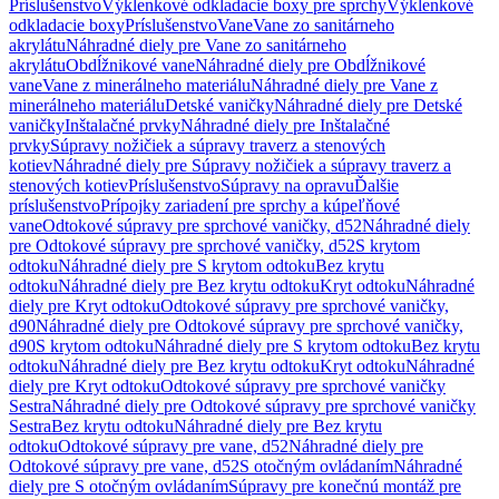
Príslušenstvo
Výklenkové odkladacie boxy pre sprchy
Výklenkové
odkladacie boxy
Príslušenstvo
Vane
Vane zo sanitárneho
akrylátu
Náhradné diely pre Vane zo sanitárneho
akrylátu
Obdĺžnikové vane
Náhradné diely pre Obdĺžnikové
vane
Vane z minerálneho materiálu
Náhradné diely pre Vane z
minerálneho materiálu
Detské vaničky
Náhradné diely pre Detské
vaničky
Inštalačné prvky
Náhradné diely pre Inštalačné
prvky
Súpravy nožičiek a súpravy traverz a stenových
kotiev
Náhradné diely pre Súpravy nožičiek a súpravy traverz a
stenových kotiev
Príslušenstvo
Súpravy na opravu
Ďalšie
príslušenstvo
Prípojky zariadení pre sprchy a kúpeľňové
vane
Odtokové súpravy pre sprchové vaničky, d52
Náhradné diely
pre Odtokové súpravy pre sprchové vaničky, d52
S krytom
odtoku
Náhradné diely pre S krytom odtoku
Bez krytu
odtoku
Náhradné diely pre Bez krytu odtoku
Kryt odtoku
Náhradné
diely pre Kryt odtoku
Odtokové súpravy pre sprchové vaničky,
d90
Náhradné diely pre Odtokové súpravy pre sprchové vaničky,
d90
S krytom odtoku
Náhradné diely pre S krytom odtoku
Bez krytu
odtoku
Náhradné diely pre Bez krytu odtoku
Kryt odtoku
Náhradné
diely pre Kryt odtoku
Odtokové súpravy pre sprchové vaničky
Sestra
Náhradné diely pre Odtokové súpravy pre sprchové vaničky
Sestra
Bez krytu odtoku
Náhradné diely pre Bez krytu
odtoku
Odtokové súpravy pre vane, d52
Náhradné diely pre
Odtokové súpravy pre vane, d52
S otočným ovládaním
Náhradné
diely pre S otočným ovládaním
Súpravy pre konečnú montáž pre