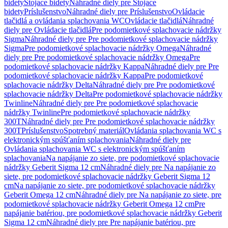
bidety
Stojace bidety
Náhradné diely pre Stojace
bidety
Príslušenstvo
Náhradné diely pre Príslušenstvo
Ovládacie
tlačidlá a ovládania splachovania WC
Ovládacie tlačidlá
Náhradné
diely pre Ovládacie tlačidlá
Pre podomietkové splachovacie nádržky
Sigma
Náhradné diely pre Pre podomietkové splachovacie nádržky
Sigma
Pre podomietkové splachovacie nádržky Omega
Náhradné
diely pre Pre podomietkové splachovacie nádržky Omega
Pre
podomietkové splachovacie nádržky Kappa
Náhradné diely pre Pre
podomietkové splachovacie nádržky Kappa
Pre podomietkové
splachovacie nádržky Delta
Náhradné diely pre Pre podomietkové
splachovacie nádržky Delta
Pre podomietkové splachovacie nádržky
Twinline
Náhradné diely pre Pre podomietkové splachovacie
nádržky Twinline
Pre podomietkové splachovacie nádržky
300T
Náhradné diely pre Pre podomietkové splachovacie nádržky
300T
Príslušenstvo
Spotrebný materiál
Ovládania splachovania WC s
elektronickým spúšťaním splachovania
Náhradné diely pre
Ovládania splachovania WC s elektronickým spúšťaním
splachovania
Na napájanie zo siete, pre podomietkové splachovacie
nádržky Geberit Sigma 12 cm
Náhradné diely pre Na napájanie zo
siete, pre podomietkové splachovacie nádržky Geberit Sigma 12
cm
Na napájanie zo siete, pre podomietkové splachovacie nádržky
Geberit Omega 12 cm
Náhradné diely pre Na napájanie zo siete, pre
podomietkové splachovacie nádržky Geberit Omega 12 cm
Pre
napájanie batériou, pre podomietkové splachovacie nádržky Geberit
Sigma 12 cm
Náhradné diely pre Pre napájanie batériou, pre