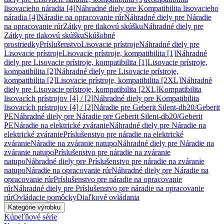
lisovacieho náradia [4]
Náhradné diely pre Kompatibilita lisovacieho
náradia [4]
Náradie na opracovanie rúr
Náhradné diely pre Náradie
na opracovanie rúr
Zátky pre tlakovú skúšku
Náhradné diely pre
Zátky pre tlakovú skúšku
Skúšobné
prostriedky
Príslušenstvo
Lisovacie prístroje
Náhradné diely pre
Lisovacie prístroje
Lisovacie prístroje, kompatibilita [1]
Náhradné
diely pre Lisovacie prístroje, kompatibilita [1]
Lisovacie prístroje,
kompatibilita [2]
Náhradné diely pre Lisovacie prístroje,
kompatibilita [2]
Lisovacie prístroje, kompatibilita [2XL]
Náhradné
diely pre Lisovacie prístroje, kompatibilita [2XL]
Kompatibilita
lisovacích prístrojov [4] / [2]
Náhradné diely pre Kompatibilita
lisovacích prístrojov [4] / [2]
Náradie pre Geberit Silent-db20/Geberit
PE
Náhradné diely pre Náradie pre Geberit Silent-db20/Geberit
PE
Náradie na elektrické zváranie
Náhradné diely pre Náradie na
elektrické zváranie
Príslušenstvo pre náradie na elektrické
zváranie
Náradie na zváranie natupo
Náhradné diely pre Náradie na
zváranie natupo
Príslušenstvo pre náradie na zváranie
natupo
Náhradné diely pre Príslušenstvo pre náradie na zváranie
natupo
Náradie na opracovanie rúr
Náhradné diely pre Náradie na
opracovanie rúr
Príslušenstvo pre náradie na opracovanie
rúr
Náhradné diely pre Príslušenstvo pre náradie na opracovanie
rúr
Ovládacie pomôcky
Diaľkové ovládania
Kategórie výrobku
Kúpeľňové série