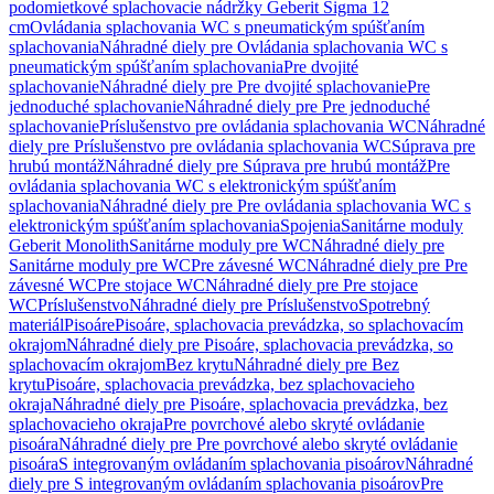
podomietkové splachovacie nádržky Geberit Sigma 12
cm
Ovládania splachovania WC s pneumatickým spúšťaním
splachovania
Náhradné diely pre Ovládania splachovania WC s
pneumatickým spúšťaním splachovania
Pre dvojité
splachovanie
Náhradné diely pre Pre dvojité splachovanie
Pre
jednoduché splachovanie
Náhradné diely pre Pre jednoduché
splachovanie
Príslušenstvo pre ovládania splachovania WC
Náhradné
diely pre Príslušenstvo pre ovládania splachovania WC
Súprava pre
hrubú montáž
Náhradné diely pre Súprava pre hrubú montáž
Pre
ovládania splachovania WC s elektronickým spúšťaním
splachovania
Náhradné diely pre Pre ovládania splachovania WC s
elektronickým spúšťaním splachovania
Spojenia
Sanitárne moduly
Geberit Monolith
Sanitárne moduly pre WC
Náhradné diely pre
Sanitárne moduly pre WC
Pre závesné WC
Náhradné diely pre Pre
závesné WC
Pre stojace WC
Náhradné diely pre Pre stojace
WC
Príslušenstvo
Náhradné diely pre Príslušenstvo
Spotrebný
materiál
Pisoáre
Pisoáre, splachovacia prevádzka, so splachovacím
okrajom
Náhradné diely pre Pisoáre, splachovacia prevádzka, so
splachovacím okrajom
Bez krytu
Náhradné diely pre Bez
krytu
Pisoáre, splachovacia prevádzka, bez splachovacieho
okraja
Náhradné diely pre Pisoáre, splachovacia prevádzka, bez
splachovacieho okraja
Pre povrchové alebo skryté ovládanie
pisoára
Náhradné diely pre Pre povrchové alebo skryté ovládanie
pisoára
S integrovaným ovládaním splachovania pisoárov
Náhradné
diely pre S integrovaným ovládaním splachovania pisoárov
Pre