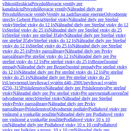
vlhkosti
Izolácia
Privzdušňovacie ventily pre
kanalizáciu
Privzdušňovacie ventily
Náhradné diely pre
Privzdušňovacie ventily
Ventily na zadržiavanie energie
Odvodnenie
strechy Geberit Pluvia
Strešné vtoky
Náhradné diely pre Strešné
vtoky
Strešné vtoky do 12 l/s
Náhradné diely pre Strešné vtoky do 12
l/s
Strešné vtoky do 25 l/s
Náhradné diely pre Strešné vtoky do 25
l/s
Strešné vtoky pre strešné žľaby
Náhradné diely pre Strešné vtoky
pre strešné žľaby
Strešné vtoky do 12 l/s
Náhradné diely pre Strešné
vtoky do 12 l/s
Strešné vtoky do 25 l/s
Náhradné diely pre Strešné
vtoky do 25 l/s
Prvky parozábrany
Náhradné diely pre Prvky
parozábrany
Pre strešné vtoky do 12 l/s
Náhradné diely pre Pre
strešné vtoky do 12 l/s
Pre strešné vtoky do 25 l/s
Bezpečnostné
prepady
Náhradné diely pre Bezpečnostné prepady
Pre strešné vtoky
do 12 l/s
Náhradné diely pre Pre strešné vtoky do 12 l/s
Pre strešné
vtoky do 25 l/s
Náhradné diely pre Pre strešné vtoky do 25
l/s
Upevnenia
Upevňovací systém d40–200
Upevňovací systém
d250–315
Príslušenstvo
Náhradné diely pre Príslušenstvo
Pre strešné
vtoky
Náhradné diely pre Pre strešné vtoky
Pre upevnenia
Konvenčné
odvodnenie striech
Strešné vtoky
Náhradné diely pre Strešné
vtoky
Prvky parozábrany
Náhradné diely pre Prvky
parozábrany
Príslušenstvo
Odvodnenie podlahy
Podlahové vtoky pre
vnútorné a vonkajšie použitie
Náhradné diely pre Podlahové vtoky
pre vnútorné a vonkajšie použitie
Podlahové vtoky 10 x 10
cm
Náhradné diely pre Podlahové vtoky 10 x 10 cm
Podlahové
vtoky pre balkóny a terasy, 10 x 10 cm
Náhradné diely pre