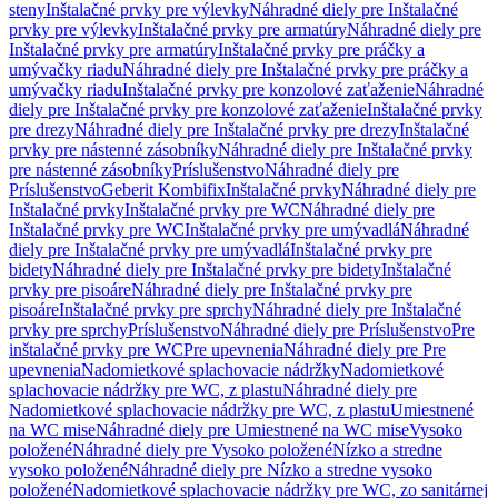
steny
Inštalačné prvky pre výlevky
Náhradné diely pre Inštalačné
prvky pre výlevky
Inštalačné prvky pre armatúry
Náhradné diely pre
Inštalačné prvky pre armatúry
Inštalačné prvky pre práčky a
umývačky riadu
Náhradné diely pre Inštalačné prvky pre práčky a
umývačky riadu
Inštalačné prvky pre konzolové zaťaženie
Náhradné
diely pre Inštalačné prvky pre konzolové zaťaženie
Inštalačné prvky
pre drezy
Náhradné diely pre Inštalačné prvky pre drezy
Inštalačné
prvky pre nástenné zásobníky
Náhradné diely pre Inštalačné prvky
pre nástenné zásobníky
Príslušenstvo
Náhradné diely pre
Príslušenstvo
Geberit Kombifix
Inštalačné prvky
Náhradné diely pre
Inštalačné prvky
Inštalačné prvky pre WC
Náhradné diely pre
Inštalačné prvky pre WC
Inštalačné prvky pre umývadlá
Náhradné
diely pre Inštalačné prvky pre umývadlá
Inštalačné prvky pre
bidety
Náhradné diely pre Inštalačné prvky pre bidety
Inštalačné
prvky pre pisoáre
Náhradné diely pre Inštalačné prvky pre
pisoáre
Inštalačné prvky pre sprchy
Náhradné diely pre Inštalačné
prvky pre sprchy
Príslušenstvo
Náhradné diely pre Príslušenstvo
Pre
inštalačné prvky pre WC
Pre upevnenia
Náhradné diely pre Pre
upevnenia
Nadomietkové splachovacie nádržky
Nadomietkové
splachovacie nádržky pre WC, z plastu
Náhradné diely pre
Nadomietkové splachovacie nádržky pre WC, z plastu
Umiestnené
na WC mise
Náhradné diely pre Umiestnené na WC mise
Vysoko
položené
Náhradné diely pre Vysoko položené
Nízko a stredne
vysoko položené
Náhradné diely pre Nízko a stredne vysoko
položené
Nadomietkové splachovacie nádržky pre WC, zo sanitárnej