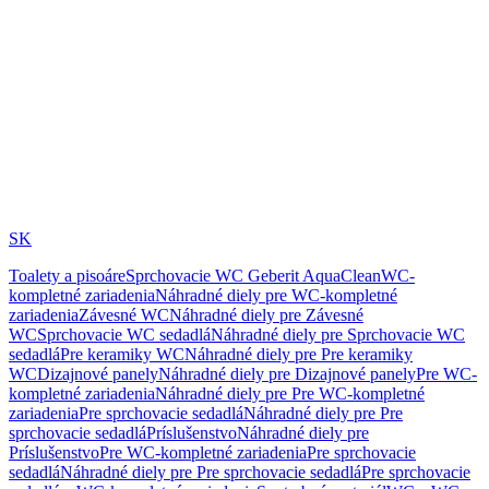
SK
Toalety a pisoáre
Sprchovacie WC Geberit AquaClean
WC-
kompletné zariadenia
Náhradné diely pre WC-kompletné
zariadenia
Závesné WC
Náhradné diely pre Závesné
WC
Sprchovacie WC sedadlá
Náhradné diely pre Sprchovacie WC
sedadlá
Pre keramiky WC
Náhradné diely pre Pre keramiky
WC
Dizajnové panely
Náhradné diely pre Dizajnové panely
Pre WC-
kompletné zariadenia
Náhradné diely pre Pre WC-kompletné
zariadenia
Pre sprchovacie sedadlá
Náhradné diely pre Pre
sprchovacie sedadlá
Príslušenstvo
Náhradné diely pre
Príslušenstvo
Pre WC-kompletné zariadenia
Pre sprchovacie
sedadlá
Náhradné diely pre Pre sprchovacie sedadlá
Pre sprchovacie