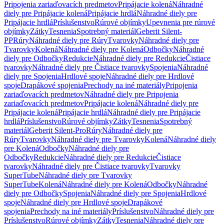
Pripojenia zariaďovacích predmetov
Pripájacie kolená
Náhradné
diely pre Pripájacie kolená
Pripájacie hrdlá
Náhradné diely pre
Pripájacie hrdlá
Príslušenstvo
Rúrové objímky
Upevnenia pre rúrové
objímky
Zátky
Tesnenia
Spotrebný materiál
Geberit Silent-
PP
Rúry
Náhradné diely pre Rúry
Tvarovky
Náhradné diely pre
Tvarovky
Kolená
Náhradné diely pre Kolená
Odbočky
Náhradné
diely pre Odbočky
Redukcie
Náhradné diely pre Redukcie
Čistiace
tvarovky
Náhradné diely pre Čistiace tvarovky
Spojenia
Náhradné
diely pre Spojenia
Hrdlové spoje
Náhradné diely pre Hrdlové
spoje
Drapákové spojenia
Prechody na iné materiály
Pripojenia
zariaďovacích predmetov
Náhradné diely pre Pripojenia
zariaďovacích predmetov
Pripájacie kolená
Náhradné diely pre
Pripájacie kolená
Pripájacie hrdlá
Náhradné diely pre Pripájacie
hrdlá
Príslušenstvo
Rúrové objímky
Zátky
Tesnenia
Spotrebný
materiál
Geberit Silent-Pro
Rúry
Náhradné diely pre
Rúry
Tvarovky
Náhradné diely pre Tvarovky
Kolená
Náhradné diely
pre Kolená
Odbočky
Náhradné diely pre
Odbočky
Redukcie
Náhradné diely pre Redukcie
Čistiace
tvarovky
Náhradné diely pre Čistiace tvarovky
Tvarovky
SuperTube
Náhradné diely pre Tvarovky
SuperTube
Kolená
Náhradné diely pre Kolená
Odbočky
Náhradné
diely pre Odbočky
Spojenia
Náhradné diely pre Spojenia
Hrdlové
spoje
Náhradné diely pre Hrdlové spoje
Drapákové
spojenia
Prechody na iné materiály
Príslušenstvo
Náhradné diely pre
Príslušenstvo
Rúrové objímky
Zátky
Tesnenia
Náhradné diely pre