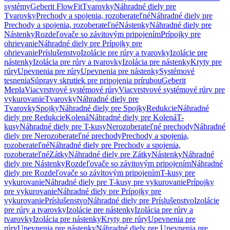
systémy
Geberit FlowFit
Tvarovky
Náhradné diely pre
Tvarovky
Prechody a spojenia, rozoberateľné
Náhradné diely pre
Prechody a spojenia, rozoberateľné
Nástenky
Náhradné diely pre
Nástenky
Rozdeľovače so závitovým pripojením
Prípojky pre
ohrievanie
Náhradné diely pre Prípojky pre
ohrievanie
Príslušenstvo
Izolácie pre rúry a tvarovky
Izolácie pre
nástenky
Izolácia pre rúry a tvarovky
Izolácia pre nástenky
Kryty pre
rúry
Upevnenia pre rúry
Upevnenia pre nástenky
Systémové
tesnenia
Súpravy skrutiek pre pripojenia prírubou
Geberit
Mepla
Viacvrstvové systémové rúry
Viacvrstvové systémové rúry pre
vykurovanie
Tvarovky
Náhradné diely pre
Tvarovky
Spojky
Náhradné diely pre Spojky
Redukcie
Náhradné
diely pre Redukcie
Kolená
Náhradné diely pre Kolená
T-
kusy
Náhradné diely pre T-kusy
Nerozoberateľné prechody
Náhradné
diely pre Nerozoberateľné prechody
Prechody a spojenia,
rozoberateľné
Náhradné diely pre Prechody a spojenia,
rozoberateľné
Zátky
Náhradné diely pre Zátky
Nástenky
Náhradné
diely pre Nástenky
Rozdeľovače so závitovým pripojením
Náhradné
diely pre Rozdeľovače so závitovým pripojením
T-kusy pre
vykurovanie
Náhradné diely pre T-kusy pre vykurovanie
Prípojky
pre vykurovanie
Náhradné diely pre Prípojky pre
vykurovanie
Príslušenstvo
Náhradné diely pre Príslušenstvo
Izolácie
pre rúry a tvarovky
Izolácie pre nástenky
Izolácia pre rúry a
tvarovky
Izolácia pre nástenky
Kryty pre rúry
Upevnenia pre
rúry
Upevnenia pre nástenky
Náhradné diely pre Upevnenia pre