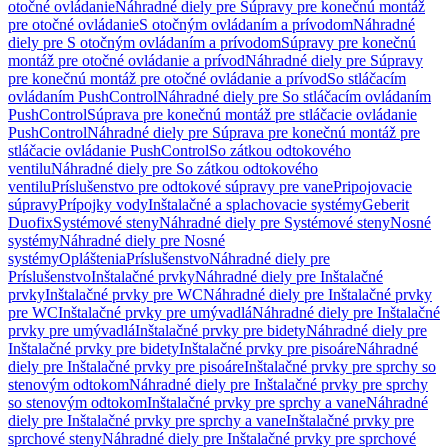
otočné ovládanie
Náhradné diely pre Súpravy pre konečnú montáž
pre otočné ovládanie
S otočným ovládaním a prívodom
Náhradné
diely pre S otočným ovládaním a prívodom
Súpravy pre konečnú
montáž pre otočné ovládanie a prívod
Náhradné diely pre Súpravy
pre konečnú montáž pre otočné ovládanie a prívod
So stláčacím
ovládaním PushControl
Náhradné diely pre So stláčacím ovládaním
PushControl
Súprava pre konečnú montáž pre stláčacie ovládanie
PushControl
Náhradné diely pre Súprava pre konečnú montáž pre
stláčacie ovládanie PushControl
So zátkou odtokového
ventilu
Náhradné diely pre So zátkou odtokového
ventilu
Príslušenstvo pre odtokové súpravy pre vane
Pripojovacie
súpravy
Prípojky vody
Inštalačné a splachovacie systémy
Geberit
Duofix
Systémové steny
Náhradné diely pre Systémové steny
Nosné
systémy
Náhradné diely pre Nosné
systémy
Opláštenia
Príslušenstvo
Náhradné diely pre
Príslušenstvo
Inštalačné prvky
Náhradné diely pre Inštalačné
prvky
Inštalačné prvky pre WC
Náhradné diely pre Inštalačné prvky
pre WC
Inštalačné prvky pre umývadlá
Náhradné diely pre Inštalačné
prvky pre umývadlá
Inštalačné prvky pre bidety
Náhradné diely pre
Inštalačné prvky pre bidety
Inštalačné prvky pre pisoáre
Náhradné
diely pre Inštalačné prvky pre pisoáre
Inštalačné prvky pre sprchy so
stenovým odtokom
Náhradné diely pre Inštalačné prvky pre sprchy
so stenovým odtokom
Inštalačné prvky pre sprchy a vane
Náhradné
diely pre Inštalačné prvky pre sprchy a vane
Inštalačné prvky pre
sprchové steny
Náhradné diely pre Inštalačné prvky pre sprchové