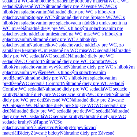
sedadlá a WC-kompletné zariadenia
Spotrebný materiál
WC a WC
sedadlá
Závesné WC
Náhradné diely pre Závesné WC
WC s
hlbokým splachovaním
Náhradné diely pre WC s hlbokým
splachovaním
Stojace WC
Náhradné diely pre Stojace WC
WC s
hlbokým splachovaním pre splachovaciu nádržku umiestnenú na
WC mise
Náhradné diely pre WC s hlbokým splachovaním pre
splachovaciu nádržku umiestnenú na WC mise
WC s hlbokým
splachovaním
Náhradné diely pre WC s hlbokým
splachovaním
Nadomietkové splachovacie nádržky pre WC, zo
sanitárnej keramiky
Umiestnené na WC mise
WC sedadlá
Náhradné
diely pre WC sedadlá
WC sedadlá
Náhradné diely pre WC
sedadlá
WC Comfort
Náhradné diely pre WC Comfort
WC s
hlbokým splachovaním vyvýšené
Náhradné diely pre WC s hlbokým
splachovaním vyvýšené
WC s hlbokým splachovaním
predĺžené
Náhradné diely pre WC s hlbokým splachovaním
predĺžené
WC sedadlá Comfort
Náhradné diely pre WC sedadlá
Comfort
WC sedadlá
Náhradné diely pre WC sedadlá
WC sedacie
kruhy
Náhradné diely pre WC sedacie kruhy
WC pre deti
Náhradné
diely pre WC pre deti
Závesné WC
Náhradné diely pre Závesné
WC
Stojace WC
Náhradné diely pre Stojace WC
WC sedadlá pre
deti
Náhradné diely pre WC sedadlá pre deti
WC sedadlá
Náhradné
diely pre WC sedadlá
WC sedacie kruhy
Náhradné diely pre WC
sedacie kruhy
Nášľapné WC
So
splachovaním
Príslušenstvo
Prípojky
Pripevňovací
materiál
Bidety
Závesné bidety
Náhradné diely pre Závesné