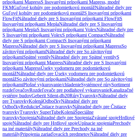
prípojkami Mapress
S lisovanými prípojkami Mapress, modré
FKM
Guľové kohúty pre podomietkovú montáž
Náhradné diely pre
Guľové kohúty pre podomietkovú montáž
S lisovanými prípojkami
FlowFit
Náhradné diely pre S lisovanými prípojkami FlowFit
S
lisovanými prípojkami Mepla
Náhradné diely pre S lisovanými
prípojkami Mepla
S lisovanými prípojkami Volex
Náhradné diely pre
S lisovanými prípojkami Volex
S prípojkami Compact
Náhradné
diely pre S prípojkami Compact
S lisovanými prípojkami
Mapress
Náhradné diely pre S lisovanými prípojkami Mapress
So
závitovými prípojkami
Náhradné diely pre So závitovými
prípojkami
Spätné ventily
Náhradné diely pre Spätné ventily
S
lisovanými prípojkami Mapress
Náhradné diely pre S lisovanými
prípojkami Mapress
Úseky vodomeru pre podomietkovú
montáž
Náhradné diely pre Úseky vodomeru pre podomietkovú
montáž
So závitovými prípojkami
Náhradné diely pre So závitovými
prípojkami
Plošné vykurovanie/chladenie
Systémové rúry
Sortiment
rozdeľovačov
Rozdeľovače pre podlahové vykurovanie
Kanalizačné
systémy budov
Geberit Silent-db20
Rúry
Tvarovky
Náhradné diely
pre Tvarovky
Kolená
Odbočky
Náhradné diely pre
Odbočky
Redukcie
Čistiace tvarovky
Náhradné diely pre Čistiace
tvarovky
Tvarovky SuperTube
Kolená
Špeciálne
tvarovky
Spojenia
Náhradné diely pre Spojenia
Zvárané spoje
Hrdlové
spoje
Náhradné diely pre Hrdlové spoje
Upínacie spojenia
Prechody
na iné materiály
Náhradné diely pre Prechody na iné
materiály
Pripojenia zariaďovacích predmetov
Náhradné diely pre