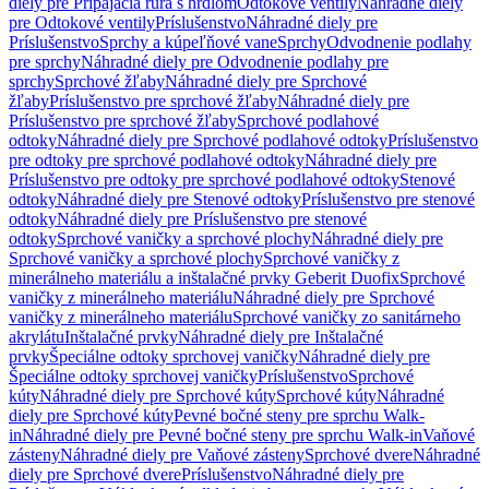
diely pre Pripájacia rúra s hrdlom
Odtokové ventily
Náhradné diely
pre Odtokové ventily
Príslušenstvo
Náhradné diely pre
Príslušenstvo
Sprchy a kúpeľňové vane
Sprchy
Odvodnenie podlahy
pre sprchy
Náhradné diely pre Odvodnenie podlahy pre
sprchy
Sprchové žľaby
Náhradné diely pre Sprchové
žľaby
Príslušenstvo pre sprchové žľaby
Náhradné diely pre
Príslušenstvo pre sprchové žľaby
Sprchové podlahové
odtoky
Náhradné diely pre Sprchové podlahové odtoky
Príslušenstvo
pre odtoky pre sprchové podlahové odtoky
Náhradné diely pre
Príslušenstvo pre odtoky pre sprchové podlahové odtoky
Stenové
odtoky
Náhradné diely pre Stenové odtoky
Príslušenstvo pre stenové
odtoky
Náhradné diely pre Príslušenstvo pre stenové
odtoky
Sprchové vaničky a sprchové plochy
Náhradné diely pre
Sprchové vaničky a sprchové plochy
Sprchové vaničky z
minerálneho materiálu a inštalačné prvky Geberit Duofix
Sprchové
vaničky z minerálneho materiálu
Náhradné diely pre Sprchové
vaničky z minerálneho materiálu
Sprchové vaničky zo sanitárneho
akrylátu
Inštalačné prvky
Náhradné diely pre Inštalačné
prvky
Špeciálne odtoky sprchovej vaničky
Náhradné diely pre
Špeciálne odtoky sprchovej vaničky
Príslušenstvo
Sprchové
kúty
Náhradné diely pre Sprchové kúty
Sprchové kúty
Náhradné
diely pre Sprchové kúty
Pevné bočné steny pre sprchu Walk-
in
Náhradné diely pre Pevné bočné steny pre sprchu Walk-in
Vaňové
zásteny
Náhradné diely pre Vaňové zásteny
Sprchové dvere
Náhradné
diely pre Sprchové dvere
Príslušenstvo
Náhradné diely pre