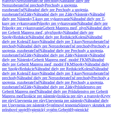
tvarovky
Nerozoberateľné prechody
Náhradné diely pre
Nerozoberateľné prechody
Prechody a spojenia,
rozoberateľné
Náhradné diely pre Prechody a spojenia,
rozoberateľné
Zátky
Náhradné diely pre Zátky
Nástenky
Náhradné
diely pre Nástenky
T-kusy pre vykurovanie
Náhradné diely pre T-
kusy pre vykurovanie
Prípojky pre vykurovanie
Náhradné diely pre
Prípojky pre vykurovanie
Geberit Mapress meď, plyn
Náhradné diely
pre Geberit Mapress meď, plyn
Spojky
Náhradné diely pre
Spojky
Redukcie
Náhradné diely pre Redukcie
Kolená
Náhradné
diely pre Kolená
T-kusy
Náhradné diely pre T-kusy
Nerozoberateľné
prechody
Náhradné diely pre Nerozoberateľné prechody
Prechody a
spojenia, rozoberateľné
Náhradné diely pre Prechody a spojenia,
rozoberateľné
Zátky
Náhradné diely pre Zátky
Nástenky
Náhradné
diely pre Nástenky
Geberit Mapress meď, modré FKM
Náhradné
diely pre Geberit Mapress meď, modré FKM
Spojky
Náhradné diely
pre Spojky
Redukcie
Náhradné diely pre Redukcie
Kolená
Náhradné
diely pre Kolená
T-kusy
Náhradné diely pre T-kusy
Nerozoberateľné
prechody
Náhradné diely pre Nerozoberateľné prechody
Prechody a
spojenia, rozoberateľné
Náhradné diely pre Prechody a spojenia,
rozoberateľné
Zátky
Náhradné diely pre Zátky
Príslušenstvo pre
Geberit Mapress meď
Náhradné diely pre Príslušenstvo pre Geberit
Mapress meď
Izolácie pre nástenky
Izolácia pre rúry a tvarovky
Kryty
pre rúry
Upevnenia pre rúry
Upevnenia pre nástenky
Náhradné diely
pre Upevnenia pre nástenky
Systémové tesnenia
Súpravy skrutiek pre
prírubové spoje
Hygienický systém Geberit
Hygienické