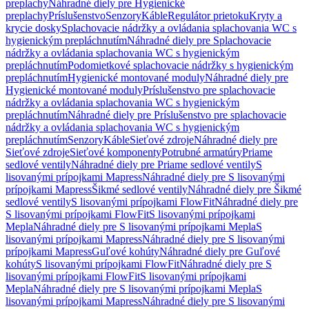
preplachy
Náhradné diely pre Hygienické
preplachy
Príslušenstvo
Senzory
Káble
Regulátor prietoku
Kryty a
krycie dosky
Splachovacie nádržky a ovládania splachovania WC s
hygienickým prepláchnutím
Náhradné diely pre Splachovacie
nádržky a ovládania splachovania WC s hygienickým
prepláchnutím
Podomietkové splachovacie nádržky s hygienickým
prepláchnutím
Hygienické montované moduly
Náhradné diely pre
Hygienické montované moduly
Príslušenstvo pre splachovacie
nádržky a ovládania splachovania WC s hygienickým
prepláchnutím
Náhradné diely pre Príslušenstvo pre splachovacie
nádržky a ovládania splachovania WC s hygienickým
prepláchnutím
Senzory
Káble
Sieťové zdroje
Náhradné diely pre
Sieťové zdroje
Sieťové komponenty
Potrubné armatúry
Priame
sedlové ventily
Náhradné diely pre Priame sedlové ventily
S
lisovanými prípojkami Mapress
Náhradné diely pre S lisovanými
prípojkami Mapress
Šikmé sedlové ventily
Náhradné diely pre Šikmé
sedlové ventily
S lisovanými prípojkami FlowFit
Náhradné diely pre
S lisovanými prípojkami FlowFit
S lisovanými prípojkami
Mepla
Náhradné diely pre S lisovanými prípojkami Mepla
S
lisovanými prípojkami Mapress
Náhradné diely pre S lisovanými
prípojkami Mapress
Guľové kohúty
Náhradné diely pre Guľové
kohúty
S lisovanými prípojkami FlowFit
Náhradné diely pre S
lisovanými prípojkami FlowFit
S lisovanými prípojkami
Mepla
Náhradné diely pre S lisovanými prípojkami Mepla
S
lisovanými prípojkami Mapress
Náhradné diely pre S lisovanými