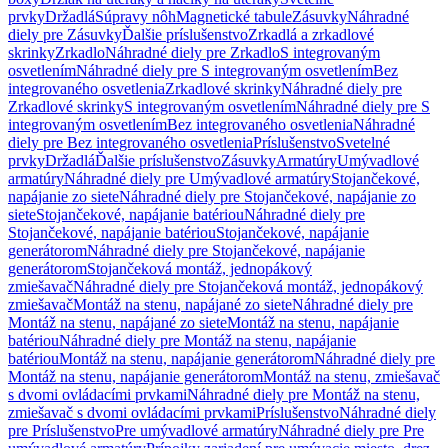
prvky
Držadlá
Súpravy nôh
Magnetické tabule
Zásuvky
Náhradné
diely pre Zásuvky
Ďalšie príslušenstvo
Zrkadlá a zrkadlové
skrinky
Zrkadlo
Náhradné diely pre Zrkadlo
S integrovaným
osvetlením
Náhradné diely pre S integrovaným osvetlením
Bez
integrovaného osvetlenia
Zrkadlové skrinky
Náhradné diely pre
Zrkadlové skrinky
S integrovaným osvetlením
Náhradné diely pre S
integrovaným osvetlením
Bez integrovaného osvetlenia
Náhradné
diely pre Bez integrovaného osvetlenia
Príslušenstvo
Svetelné
prvky
Držadlá
Ďalšie príslušenstvo
Zásuvky
Armatúry
Umývadlové
armatúry
Náhradné diely pre Umývadlové armatúry
Stojančekové,
napájanie zo siete
Náhradné diely pre Stojančekové, napájanie zo
siete
Stojančekové, napájanie batériou
Náhradné diely pre
Stojančekové, napájanie batériou
Stojančekové, napájanie
generátorom
Náhradné diely pre Stojančekové, napájanie
generátorom
Stojančeková montáž, jednopákový
zmiešavač
Náhradné diely pre Stojančeková montáž, jednopákový
zmiešavač
Montáž na stenu, napájané zo siete
Náhradné diely pre
Montáž na stenu, napájané zo siete
Montáž na stenu, napájanie
batériou
Náhradné diely pre Montáž na stenu, napájanie
batériou
Montáž na stenu, napájanie generátorom
Náhradné diely pre
Montáž na stenu, napájanie generátorom
Montáž na stenu, zmiešavač
s dvomi ovládacími prvkami
Náhradné diely pre Montáž na stenu,
zmiešavač s dvomi ovládacími prvkami
Príslušenstvo
Náhradné diely
pre Príslušenstvo
Pre umývadlové armatúry
Náhradné diely pre Pre