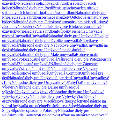
uzávierky
Predĺženia splachovacích rúrok a splachovacích
kolien
Náhradné diely pre Predĺženia splachovacích rúrok a
splachovacích kolien
Pripájacia rúra s hrdlom
Náhradné diely pre
Pripájacia rúra s hrdlom
Tesniace manžety
Odtokové armatúry pre
bidety
Náhradné diely pre Odtokové armatúry pre bidety
Rúrkové
zápachové uzávierky
Náhradné diely pre Rúrkové zápachové
uzávierky
Pripájacia rúra s hrdlom
Prípojky
Tesnenia
Umývacie
miesto
Umývadlá
Umývadlá
Náhradné diely pre Umývadlá
Dvojité
umývadlá
Náhradné diely pre Dvojité umývadlá
Nábytkové
umývadlá
Náhradné diely pre Nábytkové umývadlá
Umývadlá na
dosku
Náhradné diely pre Umývadlá na dosku
Malé
umývadlá
Náhradné diely pre Malé umývadlá
Rohové malé
umývadlo
Polozápustné umývadlá
Náhradné diely pre Polozápustné
umývadlá
Zápustné umývadlá
Náhradné diely pre Zápustné
umývadlá
Vstavané umývadlá
Náhradné diely pre Vstavané
umývadlá
Rohové umývadlá
Umývadlá Comfort
Umývadlá pre
deti
Náhradné diely pre Umývadlá pre deti
Umývadlá
Umývadlové
žľaby
Náhradné diely pre Umývadlové žľaby
Ďalšie umývadlové
výlevky
Náhradné diely pre Ďalšie umývadlové
výlevky
Umývadlové výlevky
Náhradné diely pre Umývadlové
výlevky
Výlevky
Náhradné diely pre Výlevky
Viacúčelové
drezy
Náhradné diely pre Viacúčelové drezy
Záchytné nádrže na
sadru
Umývadlá pre učebne
Príslušenstvo
Stĺpy
Náhradné diely pre
Stĺpy
Stĺpovité opláštenia
Polostĺpy
Náhradné diely pre
Polostĺpy
Príslušenstvo
Kryt odtoku
Držiak na uterák
Pripevňovací