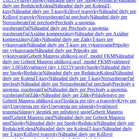
1.0215
Vsuvky
Spojky
Náhradné diely pre Spojky
Redukcie
Náhradné
diely pre Redukcie
Kolená
Náhradné diely pre Kolená
T-
kusy
Náhradné diely pre T-kusy
Krížové tvarovky
Náhradné diely pre
Krížové tvarovky
Nerozoberateľné prechody
Náhradné diely pre
Nerozoberateľné prechody
Prechody a spojenia,
rozoberateľné
Náhradné diely pre Prechody a spojenia,
rozoberateľné
Axiálne kompenzátory
Náhradné diely pre Axiálne
kompenzátory
Zátky
Náhradné diely pre Zátky
T-kusy pre
vykurovanie
Náhradné diely pre T-kusy pre vykurovanie
Prípojky
pre vykurovanie
Náhradné diely pre Prípojky pre
vykurovanie
Geberit Mapress uhlíková oceľ, modré FKM
Náhradné
diely pre Geberit Mapress uhlíková oceľ, modré FKM
Systémové
rúry 1.0034
Systémové rúry 1.0215
Vsuvky
Spojky
Náhradné diely
pre Spojky
Redukcie
Náhradné diely pre Redukcie
Kolená
Náhradné
diely pre Kolená
T-kusy
Náhradné diely pre T-kusy
Nerozoberateľné
prechody
Náhradné diely pre Nerozoberateľné prechody
Prechody a
spojenia, rozoberateľné
Náhradné diely pre Prechody a spojenia,
rozoberateľné
Zátky
Náhradné diely pre Zátky
Príslušenstvo pre
Geberit Mapress uhlíková oceľ
Izolácia pre rúry a tvarovky
Kryty pre
rúry
Upevnenia pre rúry
Upevnenia pre nástenky
Systémové
tesnenia
Súpravy skrutiek pre prírubové spoje
Geberit Mapress
meď
Geberit Mapress meď
Náhradné diely pre Geberit Mapress
meď
Spojky
Náhradné diely pre Spojky
Redukcie
Náhradné diely pre
Redukcie
Kolená
Náhradné diely pre Kolená
T-kusy
Náhradné diely
pre T-kusy
Krížové tvarovky
Náhradné diely pre Krížové