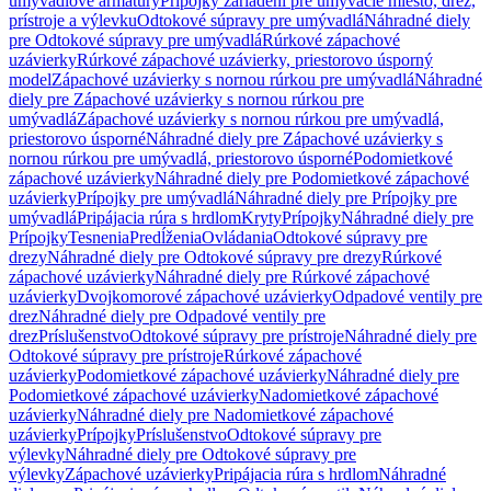
umývadlové armatúry
Prípojky zariadení pre umývacie miesto, drez,
prístroje a výlevku
Odtokové súpravy pre umývadlá
Náhradné diely
pre Odtokové súpravy pre umývadlá
Rúrkové zápachové
uzávierky
Rúrkové zápachové uzávierky, priestorovo úsporný
model
Zápachové uzávierky s nornou rúrkou pre umývadlá
Náhradné
diely pre Zápachové uzávierky s nornou rúrkou pre
umývadlá
Zápachové uzávierky s nornou rúrkou pre umývadlá,
priestorovo úsporné
Náhradné diely pre Zápachové uzávierky s
nornou rúrkou pre umývadlá, priestorovo úsporné
Podomietkové
zápachové uzávierky
Náhradné diely pre Podomietkové zápachové
uzávierky
Prípojky pre umývadlá
Náhradné diely pre Prípojky pre
umývadlá
Pripájacia rúra s hrdlom
Kryty
Prípojky
Náhradné diely pre
Prípojky
Tesnenia
Predĺženia
Ovládania
Odtokové súpravy pre
drezy
Náhradné diely pre Odtokové súpravy pre drezy
Rúrkové
zápachové uzávierky
Náhradné diely pre Rúrkové zápachové
uzávierky
Dvojkomorové zápachové uzávierky
Odpadové ventily pre
drez
Náhradné diely pre Odpadové ventily pre
drez
Príslušenstvo
Odtokové súpravy pre prístroje
Náhradné diely pre
Odtokové súpravy pre prístroje
Rúrkové zápachové
uzávierky
Podomietkové zápachové uzávierky
Náhradné diely pre
Podomietkové zápachové uzávierky
Nadomietkové zápachové
uzávierky
Náhradné diely pre Nadomietkové zápachové
uzávierky
Prípojky
Príslušenstvo
Odtokové súpravy pre
výlevky
Náhradné diely pre Odtokové súpravy pre
výlevky
Zápachové uzávierky
Pripájacia rúra s hrdlom
Náhradné