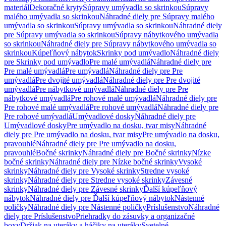
materiál
Dekoračné kryty
Súpravy umývadla so skrinkou
Súpravy
malého umývadla so skrinkou
Náhradné diely pre Súpravy malého
umývadla so skrinkou
Súpravy umývadla so skrinkou
Náhradné diely
pre Súpravy umývadla so skrinkou
Súpravy nábytkového umývadla
so skrinkou
Náhradné diely pre Súpravy nábytkového umývadla so
skrinkou
Kúpeľňový nábytok
Skrinky pod umývadlo
Náhradné diely
pre Skrinky pod umývadlo
Pre malé umývadlá
Náhradné diely pre
Pre malé umývadlá
Pre umývadlá
Náhradné diely pre Pre
umývadlá
Pre dvojité umývadlá
Náhradné diely pre Pre dvojité
umývadlá
Pre nábytkové umývadlá
Náhradné diely pre Pre
nábytkové umývadlá
Pre rohové malé umývadlá
Náhradné diely pre
Pre rohové malé umývadlá
Pre rohové umývadlá
Náhradné diely pre
Pre rohové umývadlá
Umývadlové dosky
Náhradné diely pre
Umývadlové dosky
Pre umývadlo na dosku, tvar misy
Náhradné
diely pre Pre umývadlo na dosku, tvar misy
Pre umývadlo na dosku,
pravouhlé
Náhradné diely pre Pre umývadlo na dosku,
pravouhlé
Bočné skrinky
Náhradné diely pre Bočné skrinky
Nízke
bočné skrinky
Náhradné diely pre Nízke bočné skrinky
Vysoké
skrinky
Náhradné diely pre Vysoké skrinky
Stredne vysoké
skrinky
Náhradné diely pre Stredne vysoké skrinky
Závesné
skrinky
Náhradné diely pre Závesné skrinky
Ďalší kúpeľňový
nábytok
Náhradné diely pre Ďalší kúpeľňový nábytok
Nástenné
poličky
Náhradné diely pre Nástenné poličky
Príslušenstvo
Náhradné
diely pre Príslušenstvo
Priehradky do zásuvky a organizačné
boxy
Držiak na uteráky a háčiky na uteráky
Svetelné