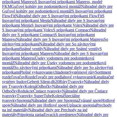
prípojkami Mapress
S lisovanými prípojkami Mapress, modré
FKM
Guľové kohúty pre podomietkovú montáž
Náhradné diely pre
Guľové kohúty pre podomietkovú montáž
S lisovanými prípojkami
FlowFit
Náhradné diely pre S lisovanými prípojkami FlowFit
S
lisovanými prípojkami Mepla
Náhradné diely pre S lisovanými
prípojkami Mepla
S lisovanými prípojkami Volex
Náhradné diely pre
S lisovanými prípojkami Volex
S prípojkami Compact
Náhradné
diely pre S prípojkami Compact
S lisovanými prípojkami
Mapress
Náhradné diely pre S lisovanými prípojkami Mapress
So
závitovými prípojkami
Náhradné diely pre So závitovými
prípojkami
Spätné ventily
Náhradné diely pre Spätné ventily
S
lisovanými prípojkami Mapress
Náhradné diely pre S lisovanými
prípojkami Mapress
Úseky vodomeru pre podomietkovú
montáž
Náhradné diely pre Úseky vodomeru pre podomietkovú
montáž
So závitovými prípojkami
Náhradné diely pre So závitovými
prípojkami
Plošné vykurovanie/chladenie
Systémové rúry
Sortiment
rozdeľovačov
Rozdeľovače pre podlahové vykurovanie
Kanalizačné
systémy budov
Geberit Silent-db20
Rúry
Tvarovky
Náhradné diely
pre Tvarovky
Kolená
Odbočky
Náhradné diely pre
Odbočky
Redukcie
Čistiace tvarovky
Náhradné diely pre Čistiace
tvarovky
Tvarovky SuperTube
Kolená
Špeciálne
tvarovky
Spojenia
Náhradné diely pre Spojenia
Zvárané spoje
Hrdlové
spoje
Náhradné diely pre Hrdlové spoje
Upínacie spojenia
Prechody
na iné materiály
Náhradné diely pre Prechody na iné
materiály
Pripojenia zariaďovacích predmetov
Náhradné diely pre