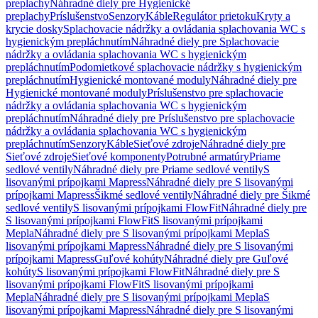
preplachy
Náhradné diely pre Hygienické
preplachy
Príslušenstvo
Senzory
Káble
Regulátor prietoku
Kryty a
krycie dosky
Splachovacie nádržky a ovládania splachovania WC s
hygienickým prepláchnutím
Náhradné diely pre Splachovacie
nádržky a ovládania splachovania WC s hygienickým
prepláchnutím
Podomietkové splachovacie nádržky s hygienickým
prepláchnutím
Hygienické montované moduly
Náhradné diely pre
Hygienické montované moduly
Príslušenstvo pre splachovacie
nádržky a ovládania splachovania WC s hygienickým
prepláchnutím
Náhradné diely pre Príslušenstvo pre splachovacie
nádržky a ovládania splachovania WC s hygienickým
prepláchnutím
Senzory
Káble
Sieťové zdroje
Náhradné diely pre
Sieťové zdroje
Sieťové komponenty
Potrubné armatúry
Priame
sedlové ventily
Náhradné diely pre Priame sedlové ventily
S
lisovanými prípojkami Mapress
Náhradné diely pre S lisovanými
prípojkami Mapress
Šikmé sedlové ventily
Náhradné diely pre Šikmé
sedlové ventily
S lisovanými prípojkami FlowFit
Náhradné diely pre
S lisovanými prípojkami FlowFit
S lisovanými prípojkami
Mepla
Náhradné diely pre S lisovanými prípojkami Mepla
S
lisovanými prípojkami Mapress
Náhradné diely pre S lisovanými
prípojkami Mapress
Guľové kohúty
Náhradné diely pre Guľové
kohúty
S lisovanými prípojkami FlowFit
Náhradné diely pre S
lisovanými prípojkami FlowFit
S lisovanými prípojkami
Mepla
Náhradné diely pre S lisovanými prípojkami Mepla
S
lisovanými prípojkami Mapress
Náhradné diely pre S lisovanými