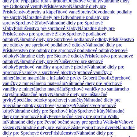
diely pre Pripájacia rúra s hrdlom
Odtokové ventily
Náhradné diely
pre Odtokové ventily
Príslušenstvo
Náhradné diely pre
Príslušenstvo
Sprchy a kúpeľňové vane
Sprchy
Odvodnenie podlahy
pre sprchy
Náhradné diely pre Odvodnenie podlahy pre
sprchy
Sprchové žľaby
Náhradné diely pre Sprchové
žľaby
Príslušenstvo pre sprchové žľaby
Náhradné diely pre
Príslušenstvo pre sprchové žľaby
Sprchové podlahové
odtoky
Náhradné diely pre Sprchové podlahové odtoky
Príslušenstvo
pre odtoky pre sprchové podlahové odtoky
Náhradné diely pre
Príslušenstvo pre odtoky pre sprchové podlahové odtoky
Stenové
odtoky
Náhradné diely pre Stenové odtoky
Príslušenstvo pre stenové
odtoky
Náhradné diely pre Príslušenstvo pre stenové
odtoky
Sprchové vaničky a sprchové plochy
Náhradné diely pre
Sprchové vaničky a sprchové plochy
Sprchové vaničky z
minerálneho materiálu a inštalačné prvky Geberit Duofix
Sprchové
vaničky z minerálneho materiálu
Náhradné diely pre Sprchové
vaničky z minerálneho materiálu
Sprchové vaničky zo sanitárneho
akrylátu
Inštalačné prvky
Náhradné diely pre Inštalačné
prvky
Špeciálne odtoky sprchovej vaničky
Náhradné diely pre
Špeciálne odtoky sprchovej vaničky
Príslušenstvo
Sprchové
kúty
Náhradné diely pre Sprchové kúty
Sprchové kúty
Náhradné
diely pre Sprchové kúty
Pevné bočné steny pre sprchu Walk-
in
Náhradné diely pre Pevné bočné steny pre sprchu Walk-in
Vaňové
zásteny
Náhradné diely pre Vaňové zásteny
Sprchové dvere
Náhradné
diely pre Sprchové dvere
Príslušenstvo
Náhradné diely pre