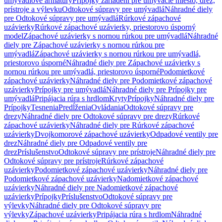
umývadlové armatúry
Prípojky zariadení pre umývacie miesto, drez,
prístroje a výlevku
Odtokové súpravy pre umývadlá
Náhradné diely
pre Odtokové súpravy pre umývadlá
Rúrkové zápachové
uzávierky
Rúrkové zápachové uzávierky, priestorovo úsporný
model
Zápachové uzávierky s nornou rúrkou pre umývadlá
Náhradné
diely pre Zápachové uzávierky s nornou rúrkou pre
umývadlá
Zápachové uzávierky s nornou rúrkou pre umývadlá,
priestorovo úsporné
Náhradné diely pre Zápachové uzávierky s
nornou rúrkou pre umývadlá, priestorovo úsporné
Podomietkové
zápachové uzávierky
Náhradné diely pre Podomietkové zápachové
uzávierky
Prípojky pre umývadlá
Náhradné diely pre Prípojky pre
umývadlá
Pripájacia rúra s hrdlom
Kryty
Prípojky
Náhradné diely pre
Prípojky
Tesnenia
Predĺženia
Ovládania
Odtokové súpravy pre
drezy
Náhradné diely pre Odtokové súpravy pre drezy
Rúrkové
zápachové uzávierky
Náhradné diely pre Rúrkové zápachové
uzávierky
Dvojkomorové zápachové uzávierky
Odpadové ventily pre
drez
Náhradné diely pre Odpadové ventily pre
drez
Príslušenstvo
Odtokové súpravy pre prístroje
Náhradné diely pre
Odtokové súpravy pre prístroje
Rúrkové zápachové
uzávierky
Podomietkové zápachové uzávierky
Náhradné diely pre
Podomietkové zápachové uzávierky
Nadomietkové zápachové
uzávierky
Náhradné diely pre Nadomietkové zápachové
uzávierky
Prípojky
Príslušenstvo
Odtokové súpravy pre
výlevky
Náhradné diely pre Odtokové súpravy pre
výlevky
Zápachové uzávierky
Pripájacia rúra s hrdlom
Náhradné