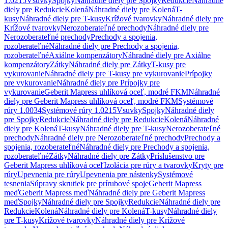
1.0215
Vsuvky
Spojky
Náhradné diely pre Spojky
Redukcie
Náhradné
diely pre Redukcie
Kolená
Náhradné diely pre Kolená
T-
kusy
Náhradné diely pre T-kusy
Krížové tvarovky
Náhradné diely pre
Krížové tvarovky
Nerozoberateľné prechody
Náhradné diely pre
Nerozoberateľné prechody
Prechody a spojenia,
rozoberateľné
Náhradné diely pre Prechody a spojenia,
rozoberateľné
Axiálne kompenzátory
Náhradné diely pre Axiálne
kompenzátory
Zátky
Náhradné diely pre Zátky
T-kusy pre
vykurovanie
Náhradné diely pre T-kusy pre vykurovanie
Prípojky
pre vykurovanie
Náhradné diely pre Prípojky pre
vykurovanie
Geberit Mapress uhlíková oceľ, modré FKM
Náhradné
diely pre Geberit Mapress uhlíková oceľ, modré FKM
Systémové
rúry 1.0034
Systémové rúry 1.0215
Vsuvky
Spojky
Náhradné diely
pre Spojky
Redukcie
Náhradné diely pre Redukcie
Kolená
Náhradné
diely pre Kolená
T-kusy
Náhradné diely pre T-kusy
Nerozoberateľné
prechody
Náhradné diely pre Nerozoberateľné prechody
Prechody a
spojenia, rozoberateľné
Náhradné diely pre Prechody a spojenia,
rozoberateľné
Zátky
Náhradné diely pre Zátky
Príslušenstvo pre
Geberit Mapress uhlíková oceľ
Izolácia pre rúry a tvarovky
Kryty pre
rúry
Upevnenia pre rúry
Upevnenia pre nástenky
Systémové
tesnenia
Súpravy skrutiek pre prírubové spoje
Geberit Mapress
meď
Geberit Mapress meď
Náhradné diely pre Geberit Mapress
meď
Spojky
Náhradné diely pre Spojky
Redukcie
Náhradné diely pre
Redukcie
Kolená
Náhradné diely pre Kolená
T-kusy
Náhradné diely
pre T-kusy
Krížové tvarovky
Náhradné diely pre Krížové