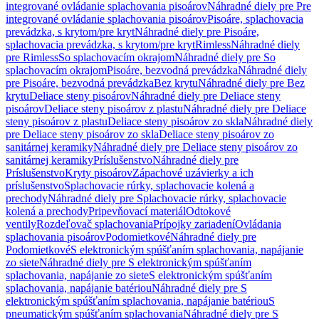
integrované ovládanie splachovania pisoárov
Náhradné diely pre Pre
integrované ovládanie splachovania pisoárov
Pisoáre, splachovacia
prevádzka, s krytom/pre kryt
Náhradné diely pre Pisoáre,
splachovacia prevádzka, s krytom/pre kryt
Rimless
Náhradné diely
pre Rimless
So splachovacím okrajom
Náhradné diely pre So
splachovacím okrajom
Pisoáre, bezvodná prevádzka
Náhradné diely
pre Pisoáre, bezvodná prevádzka
Bez krytu
Náhradné diely pre Bez
krytu
Deliace steny pisoárov
Náhradné diely pre Deliace steny
pisoárov
Deliace steny pisoárov z plastu
Náhradné diely pre Deliace
steny pisoárov z plastu
Deliace steny pisoárov zo skla
Náhradné diely
pre Deliace steny pisoárov zo skla
Deliace steny pisoárov zo
sanitárnej keramiky
Náhradné diely pre Deliace steny pisoárov zo
sanitárnej keramiky
Príslušenstvo
Náhradné diely pre
Príslušenstvo
Kryty pisoárov
Zápachové uzávierky a ich
príslušenstvo
Splachovacie rúrky, splachovacie kolená a
prechody
Náhradné diely pre Splachovacie rúrky, splachovacie
kolená a prechody
Pripevňovací materiál
Odtokové
ventily
Rozdeľovač splachovania
Prípojky zariadení
Ovládania
splachovania pisoárov
Podomietkové
Náhradné diely pre
Podomietkové
S elektronickým spúšťaním splachovania, napájanie
zo siete
Náhradné diely pre S elektronickým spúšťaním
splachovania, napájanie zo siete
S elektronickým spúšťaním
splachovania, napájanie batériou
Náhradné diely pre S
elektronickým spúšťaním splachovania, napájanie batériou
S
pneumatickým spúšťaním splachovania
Náhradné diely pre S