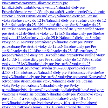
vlhkosti
Izolácia
Privzdušňovacie ventily pre
kanalizáciu
Privzdušňovacie ventily
Náhradné diely pre
Privzdušňovacie ventily
Ventily na zadržiavanie energie
Odvodnenie
strechy Geberit Pluvia
Strešné vtoky
Náhradné diely pre Strešné
vtoky
Strešné vtoky do 12 l/s
Náhradné diely pre Strešné vtoky do 12
l/s
Strešné vtoky do 25 l/s
Náhradné diely pre Strešné vtoky do 25
l/s
Strešné vtoky pre strešné žľaby
Náhradné diely pre Strešné vtoky
pre strešné žľaby
Strešné vtoky do 12 l/s
Náhradné diely pre Strešné
vtoky do 12 l/s
Strešné vtoky do 25 l/s
Náhradné diely pre Strešné
vtoky do 25 l/s
Prvky parozábrany
Náhradné diely pre Prvky
parozábrany
Pre strešné vtoky do 12 l/s
Náhradné diely pre Pre
strešné vtoky do 12 l/s
Pre strešné vtoky do 25 l/s
Bezpečnostné
prepady
Náhradné diely pre Bezpečnostné prepady
Pre strešné vtoky
do 12 l/s
Náhradné diely pre Pre strešné vtoky do 12 l/s
Pre strešné
vtoky do 25 l/s
Náhradné diely pre Pre strešné vtoky do 25
l/s
Upevnenia
Upevňovací systém d40–200
Upevňovací systém
d250–315
Príslušenstvo
Náhradné diely pre Príslušenstvo
Pre strešné
vtoky
Náhradné diely pre Pre strešné vtoky
Pre upevnenia
Konvenčné
odvodnenie striech
Strešné vtoky
Náhradné diely pre Strešné
vtoky
Prvky parozábrany
Náhradné diely pre Prvky
parozábrany
Príslušenstvo
Odvodnenie podlahy
Podlahové vtoky pre
vnútorné a vonkajšie použitie
Náhradné diely pre Podlahové vtoky
pre vnútorné a vonkajšie použitie
Podlahové vtoky 10 x 10
cm
Náhradné diely pre Podlahové vtoky 10 x 10 cm
Podlahové
vtoky pre balkóny a terasy, 10 x 10 cm
Náhradné diely pre