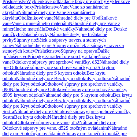
Príslušenstvo
Výklenkové odkladacie boxy pre sprchy
Výklenkové
odkladacie boxy
Príslušenstvo
Vane
Vane zo sanitárneho
akrylátu
Náhradné diely pre Vane zo sanitárneho
akrylátu
Obdĺžnikové vane
Náhradné diely pre Obdĺžnikové
vane
Vane z minerálneho materiálu
Náhradné diely pre Vane z
minerálneho materiálu
Detské vaničky
Náhradné diely pre Detské
vaničky
Inštalačné prvky
Náhradné diely pre Inštalačné
prvky
Súpravy nožičiek a súpravy traverz a stenových
kotiev
Náhradné diely pre Súpravy nožičiek a súpravy traverz a
stenových kotiev
Príslušenstvo
Súpravy na opravu
Ďalšie
príslušenstvo
Prípojky zariadení pre sprchy a kúpeľňové
vane
Odtokové súpravy pre sprchové vaničky, d52
Náhradné diely
pre Odtokové súpravy pre sprchové vaničky, d52
S krytom
odtoku
Náhradné diely pre S krytom odtoku
Bez krytu
odtoku
Náhradné diely pre Bez krytu odtoku
Kryt odtoku
Náhradné
diely pre Kryt odtoku
Odtokové súpravy pre sprchové vaničky,
d90
Náhradné diely pre Odtokové súpravy pre sprchové vaničky,
d90
S krytom odtoku
Náhradné diely pre S krytom odtoku
Bez krytu
odtoku
Náhradné diely pre Bez krytu odtoku
Kryt odtoku
Náhradné
diely pre Kryt odtoku
Odtokové súpravy pre sprchové vaničky
Sestra
Náhradné diely pre Odtokové súpravy pre sprchové vaničky
Sestra
Bez krytu odtoku
Náhradné diely pre Bez krytu
odtoku
Odtokové súpravy pre vane, d52
Náhradné diely pre
Odtokové súpravy pre vane, d52
S otočným ovládaním
Náhradné
diely pre S otočným ovládaním
Súpravy pre konečnú montáž pre