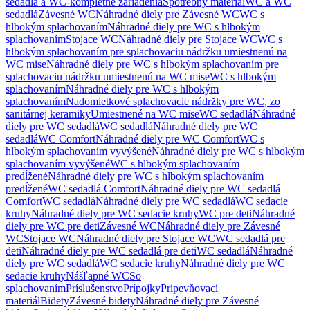
sedadlá a WC-kompletné zariadenia
Spotrebný materiál
WC a WC
sedadlá
Závesné WC
Náhradné diely pre Závesné WC
WC s
hlbokým splachovaním
Náhradné diely pre WC s hlbokým
splachovaním
Stojace WC
Náhradné diely pre Stojace WC
WC s
hlbokým splachovaním pre splachovaciu nádržku umiestnenú na
WC mise
Náhradné diely pre WC s hlbokým splachovaním pre
splachovaciu nádržku umiestnenú na WC mise
WC s hlbokým
splachovaním
Náhradné diely pre WC s hlbokým
splachovaním
Nadomietkové splachovacie nádržky pre WC, zo
sanitárnej keramiky
Umiestnené na WC mise
WC sedadlá
Náhradné
diely pre WC sedadlá
WC sedadlá
Náhradné diely pre WC
sedadlá
WC Comfort
Náhradné diely pre WC Comfort
WC s
hlbokým splachovaním vyvýšené
Náhradné diely pre WC s hlbokým
splachovaním vyvýšené
WC s hlbokým splachovaním
predĺžené
Náhradné diely pre WC s hlbokým splachovaním
predĺžené
WC sedadlá Comfort
Náhradné diely pre WC sedadlá
Comfort
WC sedadlá
Náhradné diely pre WC sedadlá
WC sedacie
kruhy
Náhradné diely pre WC sedacie kruhy
WC pre deti
Náhradné
diely pre WC pre deti
Závesné WC
Náhradné diely pre Závesné
WC
Stojace WC
Náhradné diely pre Stojace WC
WC sedadlá pre
deti
Náhradné diely pre WC sedadlá pre deti
WC sedadlá
Náhradné
diely pre WC sedadlá
WC sedacie kruhy
Náhradné diely pre WC
sedacie kruhy
Nášľapné WC
So
splachovaním
Príslušenstvo
Prípojky
Pripevňovací
materiál
Bidety
Závesné bidety
Náhradné diely pre Závesné