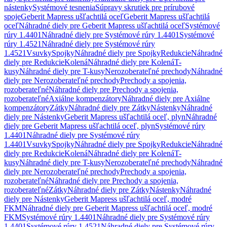
nástenky
Systémové tesnenia
Súpravy skrutiek pre prírubové
spoje
Geberit Mapress ušľachtilá oceľ
Geberit Mapress ušľachtilá
oceľ
Náhradné diely pre Geberit Mapress ušľachtilá oceľ
Systémové
rúry 1.4401
Náhradné diely pre Systémové rúry 1.4401
Systémové
rúry 1.4521
Náhradné diely pre Systémové rúry
1.4521
Vsuvky
Spojky
Náhradné diely pre Spojky
Redukcie
Náhradné
diely pre Redukcie
Kolená
Náhradné diely pre Kolená
T-
kusy
Náhradné diely pre T-kusy
Nerozoberateľné prechody
Náhradné
diely pre Nerozoberateľné prechody
Prechody a spojenia,
rozoberateľné
Náhradné diely pre Prechody a spojenia,
rozoberateľné
Axiálne kompenzátory
Náhradné diely pre Axiálne
kompenzátory
Zátky
Náhradné diely pre Zátky
Nástenky
Náhradné
diely pre Nástenky
Geberit Mapress ušľachtilá oceľ, plyn
Náhradné
diely pre Geberit Mapress ušľachtilá oceľ, plyn
Systémové rúry
1.4401
Náhradné diely pre Systémové rúry
1.4401
Vsuvky
Spojky
Náhradné diely pre Spojky
Redukcie
Náhradné
diely pre Redukcie
Kolená
Náhradné diely pre Kolená
T-
kusy
Náhradné diely pre T-kusy
Nerozoberateľné prechody
Náhradné
diely pre Nerozoberateľné prechody
Prechody a spojenia,
rozoberateľné
Náhradné diely pre Prechody a spojenia,
rozoberateľné
Zátky
Náhradné diely pre Zátky
Nástenky
Náhradné
diely pre Nástenky
Geberit Mapress ušľachtilá oceľ, modré
FKM
Náhradné diely pre Geberit Mapress ušľachtilá oceľ, modré
FKM
Systémové rúry 1.4401
Náhradné diely pre Systémové rúry
1.4401
Systémové rúry 1.4521
Náhradné diely pre Systémové rúry