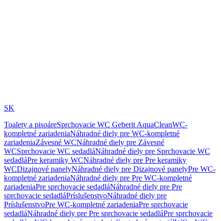
SK
Toalety a pisoáre
Sprchovacie WC Geberit AquaClean
WC-
kompletné zariadenia
Náhradné diely pre WC-kompletné
zariadenia
Závesné WC
Náhradné diely pre Závesné
WC
Sprchovacie WC sedadlá
Náhradné diely pre Sprchovacie WC
sedadlá
Pre keramiky WC
Náhradné diely pre Pre keramiky
WC
Dizajnové panely
Náhradné diely pre Dizajnové panely
Pre WC-
kompletné zariadenia
Náhradné diely pre Pre WC-kompletné
zariadenia
Pre sprchovacie sedadlá
Náhradné diely pre Pre
sprchovacie sedadlá
Príslušenstvo
Náhradné diely pre
Príslušenstvo
Pre WC-kompletné zariadenia
Pre sprchovacie
sedadlá
Náhradné diely pre Pre sprchovacie sedadlá
Pre sprchovacie