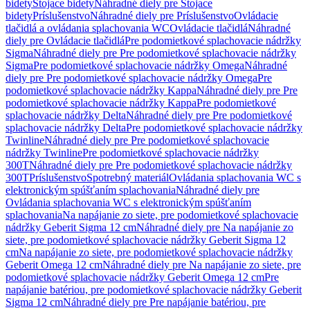
bidety
Stojace bidety
Náhradné diely pre Stojace
bidety
Príslušenstvo
Náhradné diely pre Príslušenstvo
Ovládacie
tlačidlá a ovládania splachovania WC
Ovládacie tlačidlá
Náhradné
diely pre Ovládacie tlačidlá
Pre podomietkové splachovacie nádržky
Sigma
Náhradné diely pre Pre podomietkové splachovacie nádržky
Sigma
Pre podomietkové splachovacie nádržky Omega
Náhradné
diely pre Pre podomietkové splachovacie nádržky Omega
Pre
podomietkové splachovacie nádržky Kappa
Náhradné diely pre Pre
podomietkové splachovacie nádržky Kappa
Pre podomietkové
splachovacie nádržky Delta
Náhradné diely pre Pre podomietkové
splachovacie nádržky Delta
Pre podomietkové splachovacie nádržky
Twinline
Náhradné diely pre Pre podomietkové splachovacie
nádržky Twinline
Pre podomietkové splachovacie nádržky
300T
Náhradné diely pre Pre podomietkové splachovacie nádržky
300T
Príslušenstvo
Spotrebný materiál
Ovládania splachovania WC s
elektronickým spúšťaním splachovania
Náhradné diely pre
Ovládania splachovania WC s elektronickým spúšťaním
splachovania
Na napájanie zo siete, pre podomietkové splachovacie
nádržky Geberit Sigma 12 cm
Náhradné diely pre Na napájanie zo
siete, pre podomietkové splachovacie nádržky Geberit Sigma 12
cm
Na napájanie zo siete, pre podomietkové splachovacie nádržky
Geberit Omega 12 cm
Náhradné diely pre Na napájanie zo siete, pre
podomietkové splachovacie nádržky Geberit Omega 12 cm
Pre
napájanie batériou, pre podomietkové splachovacie nádržky Geberit
Sigma 12 cm
Náhradné diely pre Pre napájanie batériou, pre