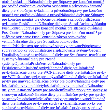
otočné ovládanie
Náhradné diely pre Súpravy pre konečnú montáž
pre otočné ovládanie
S otočným ovládaním a prívodom
Náhradné
diely pre S otočným ovládaním a prívodom
Súpravy pre konečnú
montáž pre otočné ovládanie a prívod
Náhradné diely pre Súpravy
pre konečnú montáž pre otočné ovládanie a prívod
So stláčacím
ovládaním PushControl
Náhradné diely pre So stláčacím ovládaním
PushControl
Súprava pre konečnú montáž pre stláčacie ovládanie
PushControl
Náhradné diely pre Súprava pre konečnú montáž pre
stláčacie ovládanie PushControl
So zátkou odtokového
ventilu
Náhradné diely pre So zátkou odtokového
ventilu
Príslušenstvo pre odtokové súpravy pre vane
Pripojovacie
súpravy
Prípojky vody
Inštalačné a splachovacie systémy
Geberit
Duofix
Systémové steny
Náhradné diely pre Systémové steny
Nosné
systémy
Náhradné diely pre Nosné
systémy
Opláštenia
Príslušenstvo
Náhradné diely pre
Príslušenstvo
Inštalačné prvky
Náhradné diely pre Inštalačné
prvky
Inštalačné prvky pre WC
Náhradné diely pre Inštalačné prvky
pre WC
Inštalačné prvky pre umývadlá
Náhradné diely pre Inštalačné
prvky pre umývadlá
Inštalačné prvky pre bidety
Náhradné diely pre
Inštalačné prvky pre bidety
Inštalačné prvky pre pisoáre
Náhradné
diely pre Inštalačné prvky pre pisoáre
Inštalačné prvky pre sprchy so
stenovým odtokom
Náhradné diely pre Inštalačné prvky pre sprchy
so stenovým odtokom
Inštalačné prvky pre sprchy a vane
Náhradné
diely pre Inštalačné prvky pre sprchy a vane
Inštalačné prvky pre
sprchové steny
Náhradné diely pre Inštalačné prvky pre sprchové