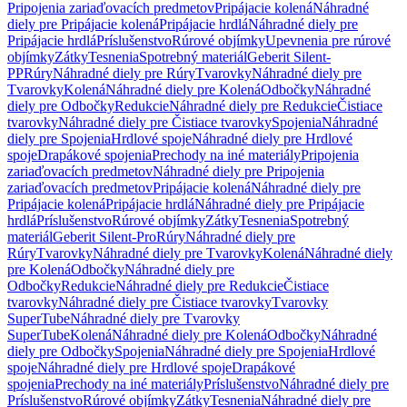
Pripojenia zariaďovacích predmetov
Pripájacie kolená
Náhradné
diely pre Pripájacie kolená
Pripájacie hrdlá
Náhradné diely pre
Pripájacie hrdlá
Príslušenstvo
Rúrové objímky
Upevnenia pre rúrové
objímky
Zátky
Tesnenia
Spotrebný materiál
Geberit Silent-
PP
Rúry
Náhradné diely pre Rúry
Tvarovky
Náhradné diely pre
Tvarovky
Kolená
Náhradné diely pre Kolená
Odbočky
Náhradné
diely pre Odbočky
Redukcie
Náhradné diely pre Redukcie
Čistiace
tvarovky
Náhradné diely pre Čistiace tvarovky
Spojenia
Náhradné
diely pre Spojenia
Hrdlové spoje
Náhradné diely pre Hrdlové
spoje
Drapákové spojenia
Prechody na iné materiály
Pripojenia
zariaďovacích predmetov
Náhradné diely pre Pripojenia
zariaďovacích predmetov
Pripájacie kolená
Náhradné diely pre
Pripájacie kolená
Pripájacie hrdlá
Náhradné diely pre Pripájacie
hrdlá
Príslušenstvo
Rúrové objímky
Zátky
Tesnenia
Spotrebný
materiál
Geberit Silent-Pro
Rúry
Náhradné diely pre
Rúry
Tvarovky
Náhradné diely pre Tvarovky
Kolená
Náhradné diely
pre Kolená
Odbočky
Náhradné diely pre
Odbočky
Redukcie
Náhradné diely pre Redukcie
Čistiace
tvarovky
Náhradné diely pre Čistiace tvarovky
Tvarovky
SuperTube
Náhradné diely pre Tvarovky
SuperTube
Kolená
Náhradné diely pre Kolená
Odbočky
Náhradné
diely pre Odbočky
Spojenia
Náhradné diely pre Spojenia
Hrdlové
spoje
Náhradné diely pre Hrdlové spoje
Drapákové
spojenia
Prechody na iné materiály
Príslušenstvo
Náhradné diely pre
Príslušenstvo
Rúrové objímky
Zátky
Tesnenia
Náhradné diely pre