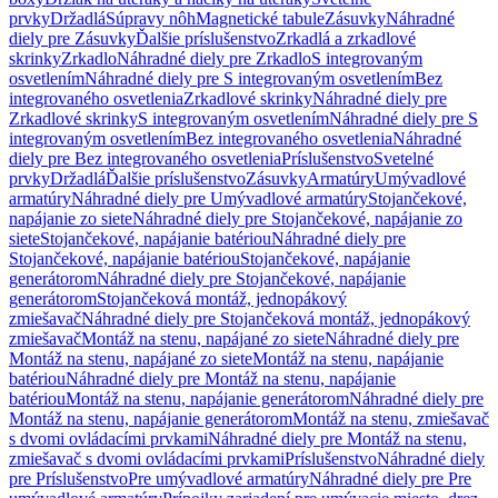
prvky
Držadlá
Súpravy nôh
Magnetické tabule
Zásuvky
Náhradné
diely pre Zásuvky
Ďalšie príslušenstvo
Zrkadlá a zrkadlové
skrinky
Zrkadlo
Náhradné diely pre Zrkadlo
S integrovaným
osvetlením
Náhradné diely pre S integrovaným osvetlením
Bez
integrovaného osvetlenia
Zrkadlové skrinky
Náhradné diely pre
Zrkadlové skrinky
S integrovaným osvetlením
Náhradné diely pre S
integrovaným osvetlením
Bez integrovaného osvetlenia
Náhradné
diely pre Bez integrovaného osvetlenia
Príslušenstvo
Svetelné
prvky
Držadlá
Ďalšie príslušenstvo
Zásuvky
Armatúry
Umývadlové
armatúry
Náhradné diely pre Umývadlové armatúry
Stojančekové,
napájanie zo siete
Náhradné diely pre Stojančekové, napájanie zo
siete
Stojančekové, napájanie batériou
Náhradné diely pre
Stojančekové, napájanie batériou
Stojančekové, napájanie
generátorom
Náhradné diely pre Stojančekové, napájanie
generátorom
Stojančeková montáž, jednopákový
zmiešavač
Náhradné diely pre Stojančeková montáž, jednopákový
zmiešavač
Montáž na stenu, napájané zo siete
Náhradné diely pre
Montáž na stenu, napájané zo siete
Montáž na stenu, napájanie
batériou
Náhradné diely pre Montáž na stenu, napájanie
batériou
Montáž na stenu, napájanie generátorom
Náhradné diely pre
Montáž na stenu, napájanie generátorom
Montáž na stenu, zmiešavač
s dvomi ovládacími prvkami
Náhradné diely pre Montáž na stenu,
zmiešavač s dvomi ovládacími prvkami
Príslušenstvo
Náhradné diely
pre Príslušenstvo
Pre umývadlové armatúry
Náhradné diely pre Pre