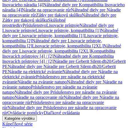
lisovacieho náradia [4]
Náhradné diely pre Kompatibilita lisovacieho
náradia [4]
Náradie na opracovanie rúr
Náhradné diely pre Náradie
na opracovanie rúr
Zátky pre tlakovú skúšku
Náhradné diely pre
Zátky pre tlakovú skúšku
Skúšobné
prostriedky
Príslušenstvo
Lisovacie prístroje
Náhradné diely pre
Lisovacie prístroje
Lisovacie prístroje, kompatibilita [1]
Náhradné
diely pre Lisovacie prístroje, kompatibilita [1]
Lisovacie prístroje,
kompatibilita [2]
Náhradné diely pre Lisovacie prístroje,
kompatibilita [2]
Lisovacie prístroje, kompatibilita [2XL]
Náhradné
diely pre Lisovacie prístroje, kompatibilita [2XL]
Kompatibilita
lisovacích prístrojov [4] / [2]
Náhradné diely pre Kompatibilita
lisovacích prístrojov [4] / [2]
Náradie pre Geberit Silent-db20/Geberit
PE
Náhradné diely pre Náradie pre Geberit Silent-db20/Geberit
PE
Náradie na elektrické zváranie
Náhradné diely pre Náradie na
elektrické zváranie
Príslušenstvo pre náradie na elektrické
zváranie
Náradie na zváranie natupo
Náhradné diely pre Náradie na
zváranie natupo
Príslušenstvo pre náradie na zváranie
natupo
Náhradné diely pre Príslušenstvo pre náradie na zváranie
natupo
Náradie na opracovanie rúr
Náhradné diely pre Náradie na
opracovanie rúr
Príslušenstvo pre náradie na opracovanie
rúr
Náhradné diely pre Príslušenstvo pre náradie na opracovanie
rúr
Ovládacie pomôcky
Diaľkové ovládania
Kategórie výrobku
Kúpeľňové série