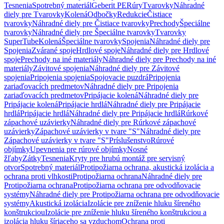
Tesnenia
Spotrebný materiál
Geberit PE
Rúry
Tvarovky
Náhradné
diely pre Tvarovky
Kolená
Odbočky
Redukcie
Čistiace
tvarovky
Náhradné diely pre Čistiace tvarovky
Prechody
Špeciálne
tvarovky
Náhradné diely pre Špeciálne tvarovky
Tvarovky
SuperTube
Kolená
Špeciálne tvarovky
Spojenia
Náhradné diely pre
Spojenia
Zvárané spoje
Hrdlové spoje
Náhradné diely pre Hrdlové
spoje
Prechody na iné materiály
Náhradné diely pre Prechody na iné
materiály
Závitové spojenia
Náhradné diely pre Závitové
spojenia
Pripojenia spojenia
Spojovacie puzdrá
Pripojenia
zariaďovacích predmetov
Náhradné diely pre Pripojenia
zariaďovacích predmetov
Pripájacie kolená
Náhradné diely pre
Pripájacie kolená
Pripájacie hrdlá
Náhradné diely pre Pripájacie
hrdlá
Pripájacie hrdlá
Náhradné diely pre Pripájacie hrdlá
Rúrkové
zápachové uzávierky
Náhradné diely pre Rúrkové zápachové
uzávierky
Zápachové uzávierky v tvare "S"
Náhradné diely pre
Zápachové uzávierky v tvare "S"
Príslušenstvo
Rúrové
objímky
Upevnenia pre rúrové objímky
Nosné
žľaby
Zátky
Tesnenia
Kryty pre hrubú montáž pre servisný
otvor
Spotrebný materiál
Protipožiarna ochrana, akustická izolácia a
ochrana proti vlhkosti
Protipožiarna ochrana
Náhradné diely pre
Protipožiarna ochrana
Protipožiarna ochrana pre odvodňovacie
systémy
Náhradné diely pre Protipožiarna ochrana pre odvodňovacie
systémy
Akustická izolácia
Izolácie pre zníženie hluku šíreného
konštrukciou
Izolácie pre zníženie hluku šíreného konštrukciou a
izolácia hluku šíriaceho sa vzduchom
Ochrana proti