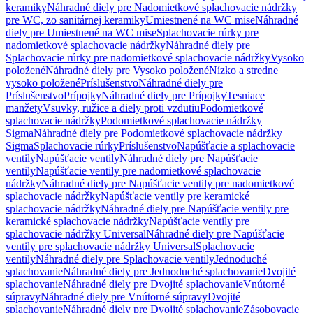
keramiky
Náhradné diely pre Nadomietkové splachovacie nádržky
pre WC, zo sanitárnej keramiky
Umiestnené na WC mise
Náhradné
diely pre Umiestnené na WC mise
Splachovacie rúrky pre
nadomietkové splachovacie nádržky
Náhradné diely pre
Splachovacie rúrky pre nadomietkové splachovacie nádržky
Vysoko
položené
Náhradné diely pre Vysoko položené
Nízko a stredne
vysoko položené
Príslušenstvo
Náhradné diely pre
Príslušenstvo
Prípojky
Náhradné diely pre Prípojky
Tesniace
manžety
Vsuvky, ružice a diely proti vzdutiu
Podomietkové
splachovacie nádržky
Podomietkové splachovacie nádržky
Sigma
Náhradné diely pre Podomietkové splachovacie nádržky
Sigma
Splachovacie rúrky
Príslušenstvo
Napúšťacie a splachovacie
ventily
Napúšťacie ventily
Náhradné diely pre Napúšťacie
ventily
Napúšťacie ventily pre nadomietkové splachovacie
nádržky
Náhradné diely pre Napúšťacie ventily pre nadomietkové
splachovacie nádržky
Napúšťacie ventily pre keramické
splachovacie nádržky
Náhradné diely pre Napúšťacie ventily pre
keramické splachovacie nádržky
Napúšťacie ventily pre
splachovacie nádržky Universal
Náhradné diely pre Napúšťacie
ventily pre splachovacie nádržky Universal
Splachovacie
ventily
Náhradné diely pre Splachovacie ventily
Jednoduché
splachovanie
Náhradné diely pre Jednoduché splachovanie
Dvojité
splachovanie
Náhradné diely pre Dvojité splachovanie
Vnútorné
súpravy
Náhradné diely pre Vnútorné súpravy
Dvojité
splachovanie
Náhradné diely pre Dvojité splachovanie
Zásobovacie