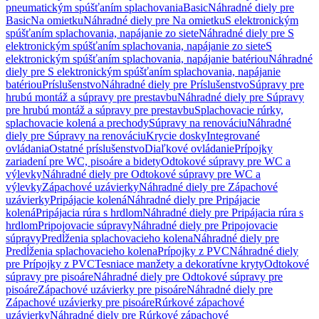
pneumatickým spúšťaním splachovania
Basic
Náhradné diely pre
Basic
Na omietku
Náhradné diely pre Na omietku
S elektronickým
spúšťaním splachovania, napájanie zo siete
Náhradné diely pre S
elektronickým spúšťaním splachovania, napájanie zo siete
S
elektronickým spúšťaním splachovania, napájanie batériou
Náhradné
diely pre S elektronickým spúšťaním splachovania, napájanie
batériou
Príslušenstvo
Náhradné diely pre Príslušenstvo
Súpravy pre
hrubú montáž a súpravy pre prestavbu
Náhradné diely pre Súpravy
pre hrubú montáž a súpravy pre prestavbu
Splachovacie rúrky,
splachovacie kolená a prechody
Súpravy na renováciu
Náhradné
diely pre Súpravy na renováciu
Krycie dosky
Integrované
ovládania
Ostatné príslušenstvo
Diaľkové ovládanie
Prípojky
zariadení pre WC, pisoáre a bidety
Odtokové súpravy pre WC a
výlevky
Náhradné diely pre Odtokové súpravy pre WC a
výlevky
Zápachové uzávierky
Náhradné diely pre Zápachové
uzávierky
Pripájacie kolená
Náhradné diely pre Pripájacie
kolená
Pripájacia rúra s hrdlom
Náhradné diely pre Pripájacia rúra s
hrdlom
Pripojovacie súpravy
Náhradné diely pre Pripojovacie
súpravy
Predĺženia splachovacieho kolena
Náhradné diely pre
Predĺženia splachovacieho kolena
Prípojky z PVC
Náhradné diely
pre Prípojky z PVC
Tesniace manžety a dekoratívne kryty
Odtokové
súpravy pre pisoáre
Náhradné diely pre Odtokové súpravy pre
pisoáre
Zápachové uzávierky pre pisoáre
Náhradné diely pre
Zápachové uzávierky pre pisoáre
Rúrkové zápachové
uzávierky
Náhradné diely pre Rúrkové zápachové