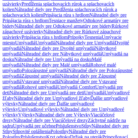
uzávierky
Predĺženia splachovacích rúrok a splachovacích
kolien
Náhradné diely pre Predĺženia splachovacích rúrok a
splachovacích kolien
Pripájacia rúra s hrdlom
Náhradné diely pre
Pripájacia rúra s hrdlom
Tesniace manžety
Odtokové armatúry pre
bidety
Náhradné diely pre Odtokové armatúry pre bidety
Rúrkové
zápachové uzávierky
Náhradné diely pre Rúrkové zápachové
uzávierky
Pripájacia rúra s hrdlom
Prípojky
Tesnenia
Umývacie
miesto
Umývadlá
Umývadlá
Náhradné diely pre Umývadlá
Dvojité
umývadlá
Náhradné diely pre Dvojité umývadlá
Nábytkové
umývadlá
Náhradné diely pre Nábytkové umývadlá
Umývadlá na
dosku
Náhradné diely pre Umývadlá na dosku
Malé
umývadlá
Náhradné diely pre Malé umývadlá
Rohové malé
umývadlo
Polozápustné umývadlá
Náhradné diely pre Polozápustné
umývadlá
Zápustné umývadlá
Náhradné diely pre Zápustné
umývadlá
Vstavané umývadlá
Náhradné diely pre Vstavané
umývadlá
Rohové umývadlá
Umývadlá Comfort
Umývadlá pre
deti
Náhradné diely pre Umývadlá pre deti
Umývadlá
Umývadlové
žľaby
Náhradné diely pre Umývadlové žľaby
Ďalšie umývadlové
výlevky
Náhradné diely pre Ďalšie umývadlové
výlevky
Umývadlové výlevky
Náhradné diely pre Umývadlové
výlevky
Výlevky
Náhradné diely pre Výlevky
Viacúčelové
drezy
Náhradné diely pre Viacúčelové drezy
Záchytné nádrže na
sadru
Umývadlá pre učebne
Príslušenstvo
Stĺpy
Náhradné diely pre
Stĺpy
Stĺpovité opláštenia
Polostĺpy
Náhradné diely pre
Polostĺpy
Príslušenstvo
Kryt odtoku
Držiak na uterák
Pripevňovací