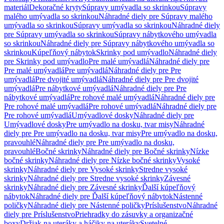
materiál
Dekoračné kryty
Súpravy umývadla so skrinkou
Súpravy
malého umývadla so skrinkou
Náhradné diely pre Súpravy malého
umývadla so skrinkou
Súpravy umývadla so skrinkou
Náhradné diely
pre Súpravy umývadla so skrinkou
Súpravy nábytkového umývadla
so skrinkou
Náhradné diely pre Súpravy nábytkového umývadla so
skrinkou
Kúpeľňový nábytok
Skrinky pod umývadlo
Náhradné diely
pre Skrinky pod umývadlo
Pre malé umývadlá
Náhradné diely pre
Pre malé umývadlá
Pre umývadlá
Náhradné diely pre Pre
umývadlá
Pre dvojité umývadlá
Náhradné diely pre Pre dvojité
umývadlá
Pre nábytkové umývadlá
Náhradné diely pre Pre
nábytkové umývadlá
Pre rohové malé umývadlá
Náhradné diely pre
Pre rohové malé umývadlá
Pre rohové umývadlá
Náhradné diely pre
Pre rohové umývadlá
Umývadlové dosky
Náhradné diely pre
Umývadlové dosky
Pre umývadlo na dosku, tvar misy
Náhradné
diely pre Pre umývadlo na dosku, tvar misy
Pre umývadlo na dosku,
pravouhlé
Náhradné diely pre Pre umývadlo na dosku,
pravouhlé
Bočné skrinky
Náhradné diely pre Bočné skrinky
Nízke
bočné skrinky
Náhradné diely pre Nízke bočné skrinky
Vysoké
skrinky
Náhradné diely pre Vysoké skrinky
Stredne vysoké
skrinky
Náhradné diely pre Stredne vysoké skrinky
Závesné
skrinky
Náhradné diely pre Závesné skrinky
Ďalší kúpeľňový
nábytok
Náhradné diely pre Ďalší kúpeľňový nábytok
Nástenné
poličky
Náhradné diely pre Nástenné poličky
Príslušenstvo
Náhradné
diely pre Príslušenstvo
Priehradky do zásuvky a organizačné
boxy
Držiak na uteráky a háčiky na uteráky
Svetelné