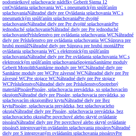
podomietkové splachovacie nádržky Geberit Sigma 12
cm
Ovládania splachovania WC s pneumatickým spúšťaním
splachovania
Náhradné diely pre Ovládania splachovania WC s
pneumatickým spúšťaním splachovania
Pre dvojité
splachovanie
Náhradné diely pre Pre dvojité splachovanie
Pre
jednoduché splachovanie
Náhradné diely pre Pre jednoduché
splachovanie
Príslušenstvo pre ovládania splachovania WC
Náhradné
diely pre Príslušenstvo pre ovládania splachovania WC
Súprava pre
hrubú montáž
Náhradné diely pre Súprava pre hrubú montáž
Pre
ovládania splachovania WC s elektronickým spúšťaním
splachovania
Náhradné diely pre Pre ovládania splachovania WC s
elektronickým spúšťaním splachovania
Spojenia
Sanitárne moduly
Geberit Monolith
Sanitárne moduly pre WC
Náhradné diely pre
Sanitárne moduly pre WC
Pre závesné WC
Náhradné diely pre Pre
závesné WC
Pre stojace WC
Náhradné diely pre Pre stojace
WC
Príslušenstvo
Náhradné diely pre Príslušenstvo
Spotrebný
materiál
Pisoáre
Pisoáre, splachovacia prevádzka, so splachovacím
okrajom
Náhradné diely pre Pisoáre, splachovacia prevádzka, so
splachovacím okrajom
Bez krytu
Náhradné diely pre Bez
krytu
Pisoáre, splachovacia prevádzka, bez splachovacieho
okraja
Náhradné diely pre Pisoáre, splachovacia prevádzka, bez
splachovacieho okraja
Pre povrchové alebo skryté ovládanie
pisoára
Náhradné diely pre Pre povrchové alebo skryté ovládanie
pisoára
S integrovaným ovládaním splachovania pisoárov
Náhradné
diely pre S integrovaným ovládaním splachovania pisoárov
Pre