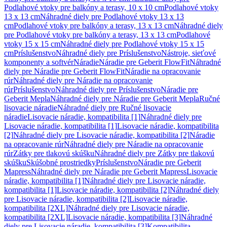
Podlahové vtoky pre balkóny a terasy, 10 x 10 cm
Podlahové vtoky
13 x 13 cm
Náhradné diely pre Podlahové vtoky 13 x 13
cm
Podlahové vtoky pre balkóny a terasy, 13 x 13 cm
Náhradné diely
pre Podlahové vtoky pre balkóny a terasy, 13 x 13 cm
Podlahové
vtoky 15 x 15 cm
Náhradné diely pre Podlahové vtoky 15 x 15
cm
Príslušenstvo
Náhradné diely pre Príslušenstvo
Nástroje, sieťové
komponenty a softvér
Náradie
Náradie pre Geberit FlowFit
Náhradné
diely pre Náradie pre Geberit FlowFit
Náradie na opracovanie
rúr
Náhradné diely pre Náradie na opracovanie
rúr
Príslušenstvo
Náhradné diely pre Príslušenstvo
Náradie pre
Geberit Mepla
Náhradné diely pre Náradie pre Geberit Mepla
Ručné
lisovacie náradie
Náhradné diely pre Ručné lisovacie
náradie
Lisovacie náradie, kompatibilita [1]
Náhradné diely pre
Lisovacie náradie, kompatibilita [1]
Lisovacie náradie, kompatibilita
[2]
Náhradné diely pre Lisovacie náradie, kompatibilita [2]
Náradie
na opracovanie rúr
Náhradné diely pre Náradie na opracovanie
rúr
Zátky pre tlakovú skúšku
Náhradné diely pre Zátky pre tlakovú
skúšku
Skúšobné prostriedky
Príslušenstvo
Náradie pre Geberit
Mapress
Náhradné diely pre Náradie pre Geberit Mapress
Lisovacie
náradie, kompatibilita [1]
Náhradné diely pre Lisovacie náradie,
kompatibilita [1]
Lisovacie náradie, kompatibilita [2]
Náhradné diely
pre Lisovacie náradie, kompatibilita [2]
Lisovacie náradie,
kompatibilita [2XL]
Náhradné diely pre Lisovacie náradie,
kompatibilita [2XL]
Lisovacie náradie, kompatibilita [3]
Náhradné
diely pre Lisovacie náradie, kompatibilita [3]
Kompatibilita