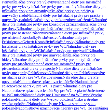
steny
Inštalačné prvky pre výlevky
Náhradné diely pre Inštalačné
prvky pre výlevky
Inštalačné prvky pre armatúry
Náhradné diely pre
Inštalačné prvky pre armatúry
Inštalačné prvky pre práčky a
umývačky riadu
Náhradné diely pre Inštalačné prvky pre práčky a
umývačky riadu
Inštalačné prvky pre konzolové zaťaženie
Náhradné
diely pre Inštalačné prvky pre konzolové zaťaženie
Inštalačné prvky
pre drezy
Náhradné diely pre Inštalačné prvky pre drezy
Inštalačné
prvky pre nástenné zásobníky
Náhradné diely pre Inštalačné prvky
pre nástenné zásobníky
Príslušenstvo
Náhradné diely pre
Príslušenstvo
Geberit Kombifix
Inštalačné prvky
Náhradné diely pre
Inštalačné prvky
Inštalačné prvky pre WC
Náhradné diely pre
Inštalačné prvky pre WC
Inštalačné prvky pre umývadlá
Náhradné
diely pre Inštalačné prvky pre umývadlá
Inštalačné prvky pre
bidety
Náhradné diely pre Inštalačné prvky pre bidety
Inštalačné
prvky pre pisoáre
Náhradné diely pre Inštalačné prvky pre
pisoáre
Inštalačné prvky pre sprchy
Náhradné diely pre Inštalačné
prvky pre sprchy
Príslušenstvo
Náhradné diely pre Príslušenstvo
Pre
inštalačné prvky pre WC
Pre upevnenia
Náhradné diely pre Pre
upevnenia
Nadomietkové splachovacie nádržky
Nadomietkové
splachovacie nádržky pre WC, z plastu
Náhradné diely pre
Nadomietkové splachovacie nádržky pre WC, z plastu
Umiestnené
na WC mise
Náhradné diely pre Umiestnené na WC mise
Vysoko
položené
Náhradné diely pre Vysoko položené
Nízko a stredne
vysoko položené
Náhradné diely pre Nízko a stredne vysoko
položené
Nadomietkové splachovacie nádržky pre WC, zo sanitárnej