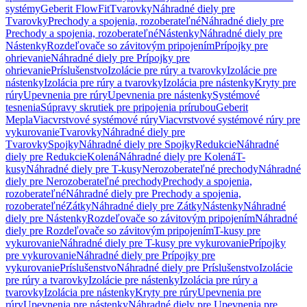
systémy
Geberit FlowFit
Tvarovky
Náhradné diely pre
Tvarovky
Prechody a spojenia, rozoberateľné
Náhradné diely pre
Prechody a spojenia, rozoberateľné
Nástenky
Náhradné diely pre
Nástenky
Rozdeľovače so závitovým pripojením
Prípojky pre
ohrievanie
Náhradné diely pre Prípojky pre
ohrievanie
Príslušenstvo
Izolácie pre rúry a tvarovky
Izolácie pre
nástenky
Izolácia pre rúry a tvarovky
Izolácia pre nástenky
Kryty pre
rúry
Upevnenia pre rúry
Upevnenia pre nástenky
Systémové
tesnenia
Súpravy skrutiek pre pripojenia prírubou
Geberit
Mepla
Viacvrstvové systémové rúry
Viacvrstvové systémové rúry pre
vykurovanie
Tvarovky
Náhradné diely pre
Tvarovky
Spojky
Náhradné diely pre Spojky
Redukcie
Náhradné
diely pre Redukcie
Kolená
Náhradné diely pre Kolená
T-
kusy
Náhradné diely pre T-kusy
Nerozoberateľné prechody
Náhradné
diely pre Nerozoberateľné prechody
Prechody a spojenia,
rozoberateľné
Náhradné diely pre Prechody a spojenia,
rozoberateľné
Zátky
Náhradné diely pre Zátky
Nástenky
Náhradné
diely pre Nástenky
Rozdeľovače so závitovým pripojením
Náhradné
diely pre Rozdeľovače so závitovým pripojením
T-kusy pre
vykurovanie
Náhradné diely pre T-kusy pre vykurovanie
Prípojky
pre vykurovanie
Náhradné diely pre Prípojky pre
vykurovanie
Príslušenstvo
Náhradné diely pre Príslušenstvo
Izolácie
pre rúry a tvarovky
Izolácie pre nástenky
Izolácia pre rúry a
tvarovky
Izolácia pre nástenky
Kryty pre rúry
Upevnenia pre
rúry
Upevnenia pre nástenky
Náhradné diely pre Upevnenia pre