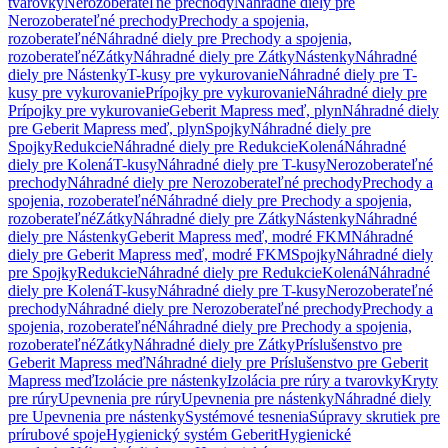
tvarovky
Nerozoberateľné prechody
Náhradné diely pre
Nerozoberateľné prechody
Prechody a spojenia,
rozoberateľné
Náhradné diely pre Prechody a spojenia,
rozoberateľné
Zátky
Náhradné diely pre Zátky
Nástenky
Náhradné
diely pre Nástenky
T-kusy pre vykurovanie
Náhradné diely pre T-
kusy pre vykurovanie
Prípojky pre vykurovanie
Náhradné diely pre
Prípojky pre vykurovanie
Geberit Mapress meď, plyn
Náhradné diely
pre Geberit Mapress meď, plyn
Spojky
Náhradné diely pre
Spojky
Redukcie
Náhradné diely pre Redukcie
Kolená
Náhradné
diely pre Kolená
T-kusy
Náhradné diely pre T-kusy
Nerozoberateľné
prechody
Náhradné diely pre Nerozoberateľné prechody
Prechody a
spojenia, rozoberateľné
Náhradné diely pre Prechody a spojenia,
rozoberateľné
Zátky
Náhradné diely pre Zátky
Nástenky
Náhradné
diely pre Nástenky
Geberit Mapress meď, modré FKM
Náhradné
diely pre Geberit Mapress meď, modré FKM
Spojky
Náhradné diely
pre Spojky
Redukcie
Náhradné diely pre Redukcie
Kolená
Náhradné
diely pre Kolená
T-kusy
Náhradné diely pre T-kusy
Nerozoberateľné
prechody
Náhradné diely pre Nerozoberateľné prechody
Prechody a
spojenia, rozoberateľné
Náhradné diely pre Prechody a spojenia,
rozoberateľné
Zátky
Náhradné diely pre Zátky
Príslušenstvo pre
Geberit Mapress meď
Náhradné diely pre Príslušenstvo pre Geberit
Mapress meď
Izolácie pre nástenky
Izolácia pre rúry a tvarovky
Kryty
pre rúry
Upevnenia pre rúry
Upevnenia pre nástenky
Náhradné diely
pre Upevnenia pre nástenky
Systémové tesnenia
Súpravy skrutiek pre
prírubové spoje
Hygienický systém Geberit
Hygienické