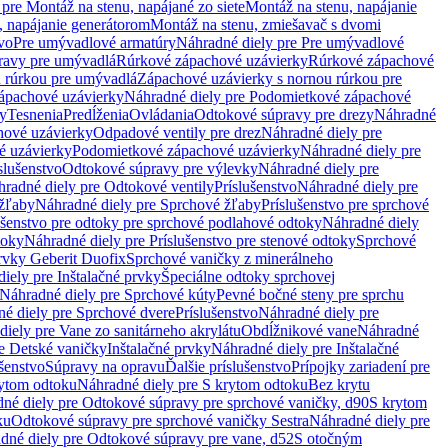
pre Montáž na stenu, napájané zo siete
Montáž na stenu, napájanie
, napájanie generátorom
Montáž na stenu, zmiešavač s dvomi
vo
Pre umývadlové armatúry
Náhradné diely pre Pre umývadlové
ravy pre umývadlá
Rúrkové zápachové uzávierky
Rúrkové zápachové
u rúrkou pre umývadlá
Zápachové uzávierky s nornou rúrkou pre
ápachové uzávierky
Náhradné diely pre Podomietkové zápachové
ky
Tesnenia
Predĺženia
Ovládania
Odtokové súpravy pre drezy
Náhradné
ové uzávierky
Odpadové ventily pre drez
Náhradné diely pre
é uzávierky
Podomietkové zápachové uzávierky
Náhradné diely pre
slušenstvo
Odtokové súpravy pre výlevky
Náhradné diely pre
radné diely pre Odtokové ventily
Príslušenstvo
Náhradné diely pre
žľaby
Náhradné diely pre Sprchové žľaby
Príslušenstvo pre sprchové
ušenstvo pre odtoky pre sprchové podlahové odtoky
Náhradné diely
toky
Náhradné diely pre Príslušenstvo pre stenové odtoky
Sprchové
prvky Geberit Duofix
Sprchové vaničky z minerálneho
iely pre Inštalačné prvky
Špeciálne odtoky sprchovej
Náhradné diely pre Sprchové kúty
Pevné bočné steny pre sprchu
é diely pre Sprchové dvere
Príslušenstvo
Náhradné diely pre
iely pre Vane zo sanitárneho akrylátu
Obdĺžnikové vane
Náhradné
e Detské vaničky
Inštalačné prvky
Náhradné diely pre Inštalačné
ušenstvo
Súpravy na opravu
Ďalšie príslušenstvo
Prípojky zariadení pre
ytom odtoku
Náhradné diely pre S krytom odtoku
Bez krytu
né diely pre Odtokové súpravy pre sprchové vaničky, d90
S krytom
ku
Odtokové súpravy pre sprchové vaničky Sestra
Náhradné diely pre
dné diely pre Odtokové súpravy pre vane, d52
S otočným