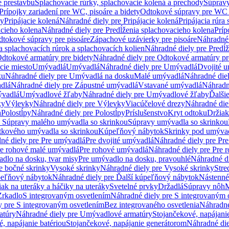
e prestavbu
Splachovacie rúrky, splachovacie kolená a prechody
Súpravy
Prípojky zariadení pre WC, pisoáre a bidety
Odtokové súpravy pre WC 
ky
Pripájacie kolená
Náhradné diely pre Pripájacie kolená
Pripájacia rúra
acieho kolena
Náhradné diely pre Predĺženia splachovacieho kolena
Príp
dtokové súpravy pre pisoáre
Zápachové uzávierky pre pisoáre
Náhradné 
a splachovacích rúrok a splachovacích kolien
Náhradné diely pre Predĺž
dtokové armatúry pre bidety
Náhradné diely pre Odtokové armatúry pr
ie miesto
Umývadlá
Umývadlá
Náhradné diely pre Umývadlá
Dvojité 
ku
Náhradné diely pre Umývadlá na dosku
Malé umývadlá
Náhradné die
dlá
Náhradné diely pre Zápustné umývadlá
Vstavané umývadlá
Náhradn
vadlá
Umývadlové žľaby
Náhradné diely pre Umývadlové žľaby
Ďalši
ky
Výlevky
Náhradné diely pre Výlevky
Viacúčelové drezy
Náhradné die
a
Polostĺpy
Náhradné diely pre Polostĺpy
Príslušenstvo
Kryt odtoku
Držiak
e Súpravy malého umývadla so skrinkou
Súpravy umývadla so skrinkou
tkového umývadla so skrinkou
Kúpeľňový nábytok
Skrinky pod umýva
né diely pre Pre umývadlá
Pre dvojité umývadlá
Náhradné diely pre Pre
re rohové malé umývadlá
Pre rohové umývadlá
Náhradné diely pre Pre 
dlo na dosku, tvar misy
Pre umývadlo na dosku, pravouhlé
Náhradné di
e bočné skrinky
Vysoké skrinky
Náhradné diely pre Vysoké skrinky
Stre
peľňový nábytok
Náhradné diely pre Ďalší kúpeľňový nábytok
Nástenné
ak na uteráky a háčiky na uteráky
Svetelné prvky
Držadlá
Súpravy nôh
M
Zrkadlo
S integrovaným osvetlením
Náhradné diely pre S integrovaným 
y pre S integrovaným osvetlením
Bez integrovaného osvetlenia
Náhradné
atúry
Náhradné diely pre Umývadlové armatúry
Stojančekové, napájanie
, napájanie batériou
Stojančekové, napájanie generátorom
Náhradné die