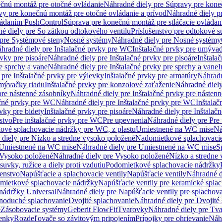
čnú montáž pre otočné ovládanie
Náhradné diely pre Súpravy pre kone
vy pre konečnú montáž pre otočné ovládanie a prívod
Náhradné diely p
vládaním PushControl
Súprava pre konečnú montáž pre stláčacie ovládan
é diely pre So zátkou odtokového ventilu
Príslušenstvo pre odtokové s
pre Systémové steny
Nosné systémy
Náhradné diely pre Nosné systémy
hradné diely pre Inštalačné prvky pre WC
Inštalačné prvky pre umývad
rvky pre pisoáre
Náhradné diely pre Inštalačné prvky pre pisoáre
Inštala
e sprchy a vane
Náhradné diely pre Inštalačné prvky pre sprchy a vane
I
 pre Inštalačné prvky pre výlevky
Inštalačné prvky pre armatúry
Náhradn
umývačky riadu
Inštalačné prvky pre konzolové zaťaženie
Náhradné diely
pre nástenné zásobníky
Náhradné diely pre Inštalačné prvky pre násten
ačné prvky pre WC
Náhradné diely pre Inštalačné prvky pre WC
Inštala
vky pre bidety
Inštalačné prvky pre pisoáre
Náhradné diely pre Inštalačn
stvo
Pre inštalačné prvky pre WC
Pre upevnenia
Náhradné diely pre Pre
ové splachovacie nádržky pre WC, z plastu
Umiestnené na WC mise
Ná
diely pre Nízko a stredne vysoko položené
Nadomietkové splachovacie
Umiestnené na WC mise
Náhradné diely pre Umiestnené na WC mise
S
Vysoko položené
Náhradné diely pre Vysoko položené
Nízko a stredne
suvky, ružice a diely proti vzdutiu
Podomietkové splachovacie nádržky
šenstvo
Napúšťacie a splachovacie ventily
Napúšťacie ventily
Náhradné d
omietkové splachovacie nádržky
Napúšťacie ventily pre keramické spla
 nádržky Universal
Náhradné diely pre Napúšťacie ventily pre splachov
dnoduché splachovanie
Dvojité splachovanie
Náhradné diely pre Dvojité
e
Zásobovacie systémy
Geberit FlowFit
Tvarovky
Náhradné diely pre Tv
tenky
Rozdeľovače so závitovým pripojením
Prípojky pre ohrievanie
Náhr