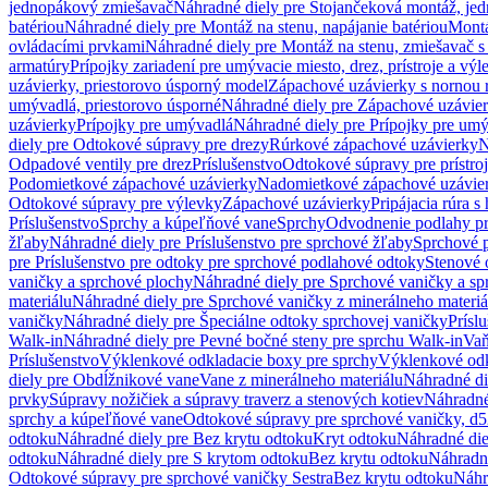
jednopákový zmiešavač
Náhradné diely pre Stojančeková montáž, je
batériou
Náhradné diely pre Montáž na stenu, napájanie batériou
Montá
ovládacími prvkami
Náhradné diely pre Montáž na stenu, zmiešavač 
armatúry
Prípojky zariadení pre umývacie miesto, drez, prístroje a výl
uzávierky, priestorovo úsporný model
Zápachové uzávierky s nornou 
umývadlá, priestorovo úsporné
Náhradné diely pre Zápachové uzávier
uzávierky
Prípojky pre umývadlá
Náhradné diely pre Prípojky pre um
diely pre Odtokové súpravy pre drezy
Rúrkové zápachové uzávierky
N
Odpadové ventily pre drez
Príslušenstvo
Odtokové súpravy pre prístro
Podomietkové zápachové uzávierky
Nadomietkové zápachové uzávie
Odtokové súpravy pre výlevky
Zápachové uzávierky
Pripájacia rúra s
Príslušenstvo
Sprchy a kúpeľňové vane
Sprchy
Odvodnenie podlahy pr
žľaby
Náhradné diely pre Príslušenstvo pre sprchové žľaby
Sprchové 
pre Príslušenstvo pre odtoky pre sprchové podlahové odtoky
Stenové 
vaničky a sprchové plochy
Náhradné diely pre Sprchové vaničky a sp
materiálu
Náhradné diely pre Sprchové vaničky z minerálneho materiá
vaničky
Náhradné diely pre Špeciálne odtoky sprchovej vaničky
Prísl
Walk-in
Náhradné diely pre Pevné bočné steny pre sprchu Walk-in
Vaň
Príslušenstvo
Výklenkové odkladacie boxy pre sprchy
Výklenkové odk
diely pre Obdĺžnikové vane
Vane z minerálneho materiálu
Náhradné di
prvky
Súpravy nožičiek a súpravy traverz a stenových kotiev
Náhradné 
sprchy a kúpeľňové vane
Odtokové súpravy pre sprchové vaničky, d
odtoku
Náhradné diely pre Bez krytu odtoku
Kryt odtoku
Náhradné die
odtoku
Náhradné diely pre S krytom odtoku
Bez krytu odtoku
Náhradné
Odtokové súpravy pre sprchové vaničky Sestra
Bez krytu odtoku
Náhr