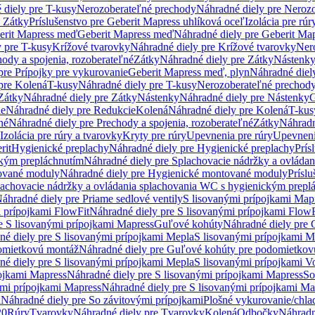
 diely pre T-kusy
Nerozoberateľné prechody
Náhradné diely pre Neroz
e Zátky
Príslušenstvo pre Geberit Mapress uhlíková oceľ
Izolácia pre rúr
erit Mapress meď
Geberit Mapress meď
Náhradné diely pre Geberit Ma
 pre T-kusy
Krížové tvarovky
Náhradné diely pre Krížové tvarovky
Ner
ody a spojenia, rozoberateľné
Zátky
Náhradné diely pre Zátky
Nástenk
pre Prípojky pre vykurovanie
Geberit Mapress meď, plyn
Náhradné diel
pre Kolená
T-kusy
Náhradné diely pre T-kusy
Nerozoberateľné prechod
Zátky
Náhradné diely pre Zátky
Nástenky
Náhradné diely pre Nástenky
G
ie
Náhradné diely pre Redukcie
Kolená
Náhradné diely pre Kolená
T-kus
né
Náhradné diely pre Prechody a spojenia, rozoberateľné
Zátky
Náhradn
Izolácia pre rúry a tvarovky
Kryty pre rúry
Upevnenia pre rúry
Upevneni
rit
Hygienické preplachy
Náhradné diely pre Hygienické preplachy
Prís
ckým prepláchnutím
Náhradné diely pre Splachovacie nádržky a ovláda
ované moduly
Náhradné diely pre Hygienické montované moduly
Prísl
plachovacie nádržky a ovládania splachovania WC s hygienickým prepl
áhradné diely pre Priame sedlové ventily
S lisovanými prípojkami Map
 prípojkami FlowFit
Náhradné diely pre S lisovanými prípojkami FlowF
e S lisovanými prípojkami Mapress
Guľové kohúty
Náhradné diely pre
né diely pre S lisovanými prípojkami Mepla
S lisovanými prípojkami M
omietkovú montáž
Náhradné diely pre Guľové kohúty pre podomietkov
né diely pre S lisovanými prípojkami Mepla
S lisovanými prípojkami V
ojkami Mapress
Náhradné diely pre S lisovanými prípojkami Mapress
So
ými prípojkami Mapress
Náhradné diely pre S lisovanými prípojkami Ma
i
Náhradné diely pre So závitovými prípojkami
Plošné vykurovanie/chla
20
Rúry
Tvarovky
Náhradné diely pre Tvarovky
Kolená
Odbočky
Náhradn