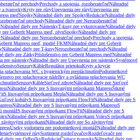
oberateľné prechody
Prechody a spojenia, rozoberateľné
Náhradné
y a tvarovky
Kryty pre rúry
Upevnenia pre rúry
Upevnenia pre
press meď
Spojky
Náhradné diely pre Spojky
Redukcie
Náhradné diely
ozoberateľné prechody
Náhradné diely pre Nerozoberateľné
y
Náhradné diely pre Nástenky
T-kusy pre vykurovanie
Náhradné diely
y pre Geberit Mapress meď, plyn
Spojky
Náhradné diely pre
y
Náhradné diely pre Nerozoberateľné prechody
Prechody a spojenia,
eberit Mapress meď, modré FKM
Náhradné diely pre Geberit
y
Náhradné diely pre T-kusy
Nerozoberateľné prechody
Náhradné
é diely pre Zátky
Príslušenstvo pre Geberit Mapress meď
Náhradné
a pre nástenky
Náhradné diely pre Upevnenia pre nástenky
Systémové
lušenstvo
Senzory
Káble
Regulátor prietoku
Kryty a krycie
nia splachovania WC s hygienickým prepláchnutím
Podomietkové
ušenstvo pre splachovacie nádržky a ovládania splachovania WC
áchnutím
Senzory
Káble
Sieťové zdroje
Náhradné diely pre Sieťové
ress
Náhradné diely pre S lisovanými prípojkami Mapress
Šikmé
it
S lisovanými prípojkami Mepla
Náhradné diely pre S lisovanými
 Guľové kohúty
S lisovanými prípojkami FlowFit
Náhradné diely pre S
apress
Náhradné diely pre S lisovanými prípojkami Mapress
S
ú montáž
S lisovanými prípojkami FlowFit
Náhradné diely pre S
olex
Náhradné diely pre S lisovanými prípojkami Volex
S prípojkami
 závitovými prípojkami
Náhradné diely pre So závitovými
press
Úseky vodomeru pre podomietkovú montáž
Náhradné diely pre
denie
Systémové rúry
Sortiment rozdeľovačov
Rozdeľovače pre
é diely pre Odbočky
Redukcie
Čistiace tvarovky
Náhradné diely pre