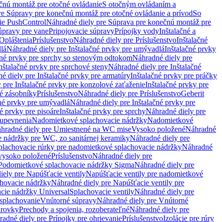
čnú montáž pre otočné ovládanie
S otočným ovládaním a
re Súpravy pre konečnú montáž pre otočné ovládanie a prívod
So
ie PushControl
Náhradné diely pre Súprava pre konečnú montáž pre
úpravy pre vane
Pripojovacie súpravy
Prípojky vody
Inštalačné a
Opláštenia
Príslušenstvo
Náhradné diely pre Príslušenstvo
Inštalačné
lá
Náhradné diely pre Inštalačné prvky pre umývadlá
Inštalačné prvky
čné prvky pre sprchy so stenovým odtokom
Náhradné diely pre
nštalačné prvky pre sprchové steny
Náhradné diely pre Inštalačné
é diely pre Inštalačné prvky pre armatúry
Inštalačné prvky pre práčky
 pre Inštalačné prvky pre konzolové zaťaženie
Inštalačné prvky pre
né zásobníky
Príslušenstvo
Náhradné diely pre Príslušenstvo
Geberit
čné prvky pre umývadlá
Náhradné diely pre Inštalačné prvky pre
é prvky pre pisoáre
Inštalačné prvky pre sprchy
Náhradné diely pre
 upevnenia
Nadomietkové splachovacie nádržky
Nadomietkové
hradné diely pre Umiestnené na WC mise
Vysoko položené
Náhradné
 nádržky pre WC, zo sanitárnej keramiky
Náhradné diely pre
plachovacie rúrky pre nadomietkové splachovacie nádržky
Náhradné
 vysoko položené
Príslušenstvo
Náhradné diely pre
Podomietkové splachovacie nádržky Sigma
Náhradné diely pre
iely pre Napúšťacie ventily
Napúšťacie ventily pre nadomietkové
chovacie nádržky
Náhradné diely pre Napúšťacie ventily pre
acie nádržky Universal
Splachovacie ventily
Náhradné diely pre
 splachovanie
Vnútorné súpravy
Náhradné diely pre Vnútorné
arovky
Prechody a spojenia, rozoberateľné
Náhradné diely pre
adné diely pre Prípojky pre ohrievanie
Príslušenstvo
Izolácie pre rúry