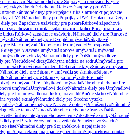
 na renováciu
Náhradné diely pre Súpravy na renováciu
Krycie
a výlevky
Náhradné diely pre Odtokové súpravy pre WC a
 s hrdlom
Náhradné diely pre Pripájacia rúra s hrdlom
Pripojovacie
ojky z PVC
Náhradné diely pre Prípojky z PVC
Tesniace manžety a
diely pre Zápachové uzávierky pre pisoáre
Rúrkové zápachové
enia splachovacích rúrok a splachovacích kolien
Pripájacia rúra s
e bidety
Rúrkové zápachové uzávierky
Náhradné diely pre Rúrkové
umývadlá
Náhradné diely pre Dvojité umývadlá
Nábytkové
ly pre Malé umývadlá
Rohové malé umývadlo
Polozápustné
é diely pre Vstavané umývadlá
Rohové umývadlá
Umývadlá
e umývadlové výlevky
Náhradné diely pre Ďalšie umývadlové
ly pre Viacúčelové drezy
Záchytné nádrže na sadru
Umývadlá pre
 na uterák
Pripevňovací materiál
Dekoračné kryty
Súpravy umývadla
Náhradné diely pre Súpravy umývadla so skrinkou
Súpravy
dlo
Náhradné diely pre Skrinky pod umývadlo
Pre malé
 dvojité umývadlá
Pre nábytkové umývadlá
Náhradné diely pre Pre
rohové umývadlá
Umývadlové dosky
Náhradné diely pre Umývadlové
ely pre Pre umývadlo na dosku, pravouhlé
Bočné skrinky
Náhradné
dne vysoké skrinky
Náhradné diely pre Stredne vysoké
 poličky
Náhradné diely pre Nástenné poličky
Príslušenstvo
Náhradné
agnetické tabule
Zásuvky
Náhradné diely pre Zásuvky
Ďalšie
osvetlením
Bez integrovaného osvetlenia
Zrkadlové skrinky
Náhradné
 diely pre Bez integrovaného osvetlenia
Príslušenstvo
Svetelné
 zo siete
Náhradné diely pre Stojančekové, napájanie zo
ly pre Stojančekové, napájanie generátorom
Stojančeková montáž,