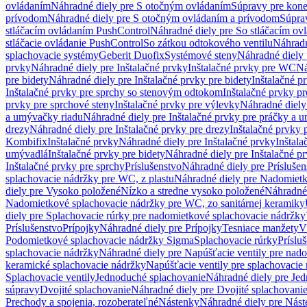
ovládaním
Náhradné diely pre S otočným ovládaním
Súpravy pre kone
prívodom
Náhradné diely pre S otočným ovládaním a prívodom
Súpra
stláčacím ovládaním PushControl
Náhradné diely pre So stláčacím o
stláčacie ovládanie PushControl
So zátkou odtokového ventilu
Náhradn
splachovacie systémy
Geberit Duofix
Systémové steny
Náhradné diely 
prvky
Náhradné diely pre Inštalačné prvky
Inštalačné prvky pre WC
Ná
pre bidety
Náhradné diely pre Inštalačné prvky pre bidety
Inštalačné p
Inštalačné prvky pre sprchy so stenovým odtokom
Inštalačné prvky pr
prvky pre sprchové steny
Inštalačné prvky pre výlevky
Náhradné diely
a umývačky riadu
Náhradné diely pre Inštalačné prvky pre práčky a 
drezy
Náhradné diely pre Inštalačné prvky pre drezy
Inštalačné prvky 
Kombifix
Inštalačné prvky
Náhradné diely pre Inštalačné prvky
Inštal
umývadlá
Inštalačné prvky pre bidety
Náhradné diely pre Inštalačné pr
Inštalačné prvky pre sprchy
Príslušenstvo
Náhradné diely pre Príslušen
splachovacie nádržky pre WC, z plastu
Náhradné diely pre Nadomietk
diely pre Vysoko položené
Nízko a stredne vysoko položené
Náhradné 
Nadomietkové splachovacie nádržky pre WC, zo sanitárnej keramiky
diely pre Splachovacie rúrky pre nadomietkové splachovacie nádržky
Príslušenstvo
Prípojky
Náhradné diely pre Prípojky
Tesniace manžety
V
Podomietkové splachovacie nádržky Sigma
Splachovacie rúrky
Príslu
splachovacie nádržky
Náhradné diely pre Napúšťacie ventily pre nad
keramické splachovacie nádržky
Napúšťacie ventily pre splachovacie
Splachovacie ventily
Jednoduché splachovanie
Náhradné diely pre Je
súpravy
Dvojité splachovanie
Náhradné diely pre Dvojité splachovani
Prechody a spojenia, rozoberateľné
Nástenky
Náhradné diely pre Nás