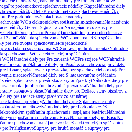
chovacie nádržky Sigma
Náhradné diely pre Pre podomietkové
mega
Pre podomietkové splachovacie nádržky Kappa
Náhradné diely
chovacie nádržky Delta
Pre podomietkové splachovacie nádržky
 pre Pre podomietkové splachovacie nádržky
plachovania WC s elektronickým spúšťaním splachovania
Na napájanie
vacie nádržky Geberit Sigma 12 cm
Na napájanie zo siete, pre
žky Geberit Omega 12 cm
Pre napájanie batériou, pre podomietkové
ma 12 cm
Ovládania splachovania WC s pneumatickým spúšťaním
ly pre Pre dvojité splachovanie
Pre jednoduché
o pre ovládania splachovania WC
Súprava pre hrubú montáž
Náhradné
nia splachovania WC s elektronickým spúšťaním
né WC
Náhradné diely pre Pre závesné WC
Pre stojace WC
Náhradné
hovacím okrajom
Náhradné diely pre Pisoáre, splachovacia prevádzka,
pre Pisoáre, splachovacia prevádzka, bez splachovacieho okraja
Pre
ovania pisoárov
Náhradné diely pre S integrovaným ovládaním
isoáre, splachovacia prevádzka, s krytom/pre kryt
Náhradné diely pre
chovacím okrajom
Pisoáre, bezvodná prevádzka
Náhradné diely pre
e steny pisoárov z plastu
Náhradné diely pre Deliace steny pisoárov z
 diely pre Deliace steny pisoárov zo sanitárnej
acie kolená a prechody
Náhradné diely pre Splachovacie rúrky,
pisoárov
Podomietkové
Náhradné diely pre Podomietkové
S
lektronickým spúšťaním splachovania, napájanie batériou
Náhradné
atickým spúšťaním splachovania
Basic
Náhradné diely pre Basic
Na
ťaním splachovania, napájanie zo siete
S elektronickým spúšťaním
 pre Príslušenstvo
Súpravy pre hrubú montáž a súpravy pre