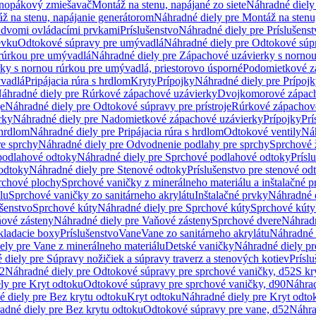
dnopákový zmiešavač
Montáž na stenu, napájané zo siete
Náhradné diely 
ž na stenu, napájanie generátorom
Náhradné diely pre Montáž na stenu
s dvomi ovládacími prvkami
Príslušenstvo
Náhradné diely pre Príslušenst
evku
Odtokové súpravy pre umývadlá
Náhradné diely pre Odtokové súp
rúrkou pre umývadlá
Náhradné diely pre Zápachové uzávierky s norno
ky s nornou rúrkou pre umývadlá, priestorovo úsporné
Podomietkové z
ývadlá
Pripájacia rúra s hrdlom
Kryty
Prípojky
Náhradné diely pre Prípoj
áhradné diely pre Rúrkové zápachové uzávierky
Dvojkomorové zápach
je
Náhradné diely pre Odtokové súpravy pre prístroje
Rúrkové zápachov
rky
Náhradné diely pre Nadomietkové zápachové uzávierky
Prípojky
Prí
 hrdlom
Náhradné diely pre Pripájacia rúra s hrdlom
Odtokové ventily
Náh
e sprchy
Náhradné diely pre Odvodnenie podlahy pre sprchy
Sprchové 
podlahové odtoky
Náhradné diely pre Sprchové podlahové odtoky
Prísl
odtoky
Náhradné diely pre Stenové odtoky
Príslušenstvo pre stenové od
rchové plochy
Sprchové vaničky z minerálneho materiálu a inštalačné 
lu
Sprchové vaničky zo sanitárneho akrylátu
Inštalačné prvky
Náhradné d
ušenstvo
Sprchové kúty
Náhradné diely pre Sprchové kúty
Sprchové kúty
ové zásteny
Náhradné diely pre Vaňové zásteny
Sprchové dvere
Náhradn
ladacie boxy
Príslušenstvo
Vane
Vane zo sanitárneho akrylátu
Náhradné d
ely pre Vane z minerálneho materiálu
Detské vaničky
Náhradné diely pr
diely pre Súpravy nožičiek a súpravy traverz a stenových kotiev
Prísl
52
Náhradné diely pre Odtokové súpravy pre sprchové vaničky, d52
S kr
ly pre Kryt odtoku
Odtokové súpravy pre sprchové vaničky, d90
Náhrad
 diely pre Bez krytu odtoku
Kryt odtoku
Náhradné diely pre Kryt odto
adné diely pre Bez krytu odtoku
Odtokové súpravy pre vane, d52
Náhra