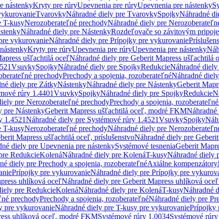
re nástenky
Kryty pre rúry
Upevnenia pre rúry
Upevnenia pre nástenky
Sy
vykurovanie
Tvarovky
Náhradné diely pre Tvarovky
Spojky
Náhradné di
e T-kusy
Nerozoberateľné prechody
Náhradné diely pre Nerozoberateľn
stenky
Náhradné diely pre Nástenky
Rozdeľovače so závitovým pripoj
pre vykurovanie
Náhradné diely pre Prípojky pre vykurovanie
Príslušen
 nástenky
Kryty pre rúry
Upevnenia pre rúry
Upevnenia pre nástenky
Náh
apress ušľachtilá oceľ
Náhradné diely pre Geberit Mapress ušľachtilá 
4521
Vsuvky
Spojky
Náhradné diely pre Spojky
Redukcie
Náhradné diely
oberateľné prechody
Prechody a spojenia, rozoberateľné
Náhradné diely
né diely pre Zátky
Nástenky
Náhradné diely pre Nástenky
Geberit Mapre
émové rúry 1.4401
Vsuvky
Spojky
Náhradné diely pre Spojky
Redukcie
N
iely pre Nerozoberateľné prechody
Prechody a spojenia, rozoberateľné
y pre Nástenky
Geberit Mapress ušľachtilá oceľ, modré FKM
Náhradné 
y 1.4521
Náhradné diely pre Systémové rúry 1.4521
Vsuvky
Spojky
Náhr
e T-kusy
Nerozoberateľné prechody
Náhradné diely pre Nerozoberateľn
berit Mapress ušľachtilá oceľ, príslušenstvo
Náhradné diely pre Geberit
né diely pre Upevnenia pre nástenky
Systémové tesnenia
Geberit Mapr
pre Redukcie
Kolená
Náhradné diely pre Kolená
T-kusy
Náhradné diely 
é diely pre Prechody a spojenia, rozoberateľné
Axiálne kompenzátory
anie
Prípojky pre vykurovanie
Náhradné diely pre Prípojky pre vykurov
press uhlíková oceľ
Náhradné diely pre Geberit Mapress uhlíková oceľ
iely pre Redukcie
Kolená
Náhradné diely pre Kolená
T-kusy
Náhradné d
ľné prechody
Prechody a spojenia, rozoberateľné
Náhradné diely pre Pr
y pre vykurovanie
Náhradné diely pre T-kusy pre vykurovanie
Prípojky
ress uhlíková oceľ, modré FKM
Systémové rúry 1.0034
Systémové rúry