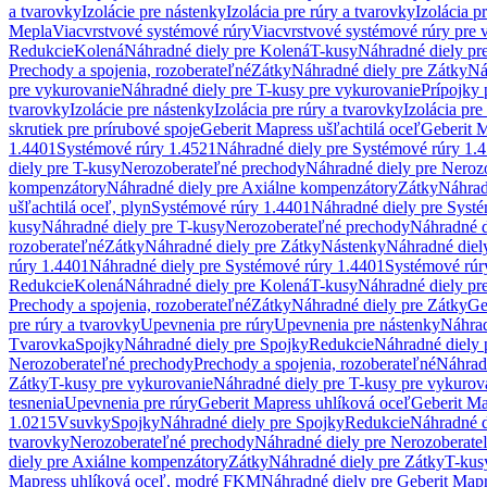
a tvarovky
Izolácie pre nástenky
Izolácia pre rúry a tvarovky
Izolácia p
Mepla
Viacvrstvové systémové rúry
Viacvrstvové systémové rúry pre 
Redukcie
Kolená
Náhradné diely pre Kolená
T-kusy
Náhradné diely pr
Prechody a spojenia, rozoberateľné
Zátky
Náhradné diely pre Zátky
Ná
pre vykurovanie
Náhradné diely pre T-kusy pre vykurovanie
Prípojky 
tvarovky
Izolácie pre nástenky
Izolácia pre rúry a tvarovky
Izolácia pre
skrutiek pre prírubové spoje
Geberit Mapress ušľachtilá oceľ
Geberit M
1.4401
Systémové rúry 1.4521
Náhradné diely pre Systémové rúry 1.
diely pre T-kusy
Nerozoberateľné prechody
Náhradné diely pre Neroz
kompenzátory
Náhradné diely pre Axiálne kompenzátory
Zátky
Náhrad
ušľachtilá oceľ, plyn
Systémové rúry 1.4401
Náhradné diely pre Syst
kusy
Náhradné diely pre T-kusy
Nerozoberateľné prechody
Náhradné d
rozoberateľné
Zátky
Náhradné diely pre Zátky
Nástenky
Náhradné diel
rúry 1.4401
Náhradné diely pre Systémové rúry 1.4401
Systémové rúr
Redukcie
Kolená
Náhradné diely pre Kolená
T-kusy
Náhradné diely pr
Prechody a spojenia, rozoberateľné
Zátky
Náhradné diely pre Zátky
Ge
pre rúry a tvarovky
Upevnenia pre rúry
Upevnenia pre nástenky
Náhrad
Tvarovka
Spojky
Náhradné diely pre Spojky
Redukcie
Náhradné diely 
Nerozoberateľné prechody
Prechody a spojenia, rozoberateľné
Náhradn
Zátky
T-kusy pre vykurovanie
Náhradné diely pre T-kusy pre vykurov
tesnenia
Upevnenia pre rúry
Geberit Mapress uhlíková oceľ
Geberit Ma
1.0215
Vsuvky
Spojky
Náhradné diely pre Spojky
Redukcie
Náhradné d
tvarovky
Nerozoberateľné prechody
Náhradné diely pre Nerozoberate
diely pre Axiálne kompenzátory
Zátky
Náhradné diely pre Zátky
T-kus
Mapress uhlíková oceľ, modré FKM
Náhradné diely pre Geberit Map