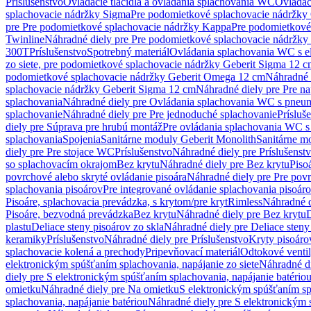
Príslušenstvo
Ovládacie tlačidlá a ovládania splachovania WC
Ovládaci
splachovacie nádržky Sigma
Pre podomietkové splachovacie nádržk
pre Pre podomietkové splachovacie nádržky Kappa
Pre podomietkové
Twinline
Náhradné diely pre Pre podomietkové splachovacie nádržky
300T
Príslušenstvo
Spotrebný materiál
Ovládania splachovania WC s e
zo siete, pre podomietkové splachovacie nádržky Geberit Sigma 12 
podomietkové splachovacie nádržky Geberit Omega 12 cm
Náhradné 
splachovacie nádržky Geberit Sigma 12 cm
Náhradné diely pre Pre n
splachovania
Náhradné diely pre Ovládania splachovania WC s pneu
splachovanie
Náhradné diely pre Pre jednoduché splachovanie
Prísluš
diely pre Súprava pre hrubú montáž
Pre ovládania splachovania WC s
splachovania
Spojenia
Sanitárne moduly Geberit Monolith
Sanitárne m
diely pre Pre stojace WC
Príslušenstvo
Náhradné diely pre Príslušenst
so splachovacím okrajom
Bez krytu
Náhradné diely pre Bez krytu
Piso
povrchové alebo skryté ovládanie pisoára
Náhradné diely pre Pre povr
splachovania pisoárov
Pre integrované ovládanie splachovania pisoár
Pisoáre, splachovacia prevádzka, s krytom/pre kryt
Rimless
Náhradné d
Pisoáre, bezvodná prevádzka
Bez krytu
Náhradné diely pre Bez krytu
D
plastu
Deliace steny pisoárov zo skla
Náhradné diely pre Deliace steny
keramiky
Príslušenstvo
Náhradné diely pre Príslušenstvo
Kryty pisoáro
splachovacie kolená a prechody
Pripevňovací materiál
Odtokové venti
elektronickým spúšťaním splachovania, napájanie zo siete
Náhradné di
diely pre S elektronickým spúšťaním splachovania, napájanie batério
omietku
Náhradné diely pre Na omietku
S elektronickým spúšťaním spl
splachovania, napájanie batériou
Náhradné diely pre S elektronickým 