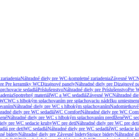
zariadenia
Náhradné diely pre WC-kompletné zariadenia
Závesné WC
N
pre Pre keramiky WC
Dizajnové panely
Náhradné diely pre Dizajnové p
sprchovacie sedadlá
Príslušenstvo
Náhradné diely pre Príslušenstvo
Pre W
iadenia
Spotrebný materiál
WC a WC sedadlá
Závesné WC
Náhradné di
e WC
WC s hlbokým splachovaním pre splachovaciu nádržku umiestne
ovaním
Náhradné diely pre WC s hlbokým splachovaním
Nadomietkové 
radné diely pre WC sedadlá
WC Comfort
Náhradné diely pre WC Comf
žené
Náhradné diely pre WC s hlbokým splachovaním predĺžené
WC sed
iely pre WC sedacie kruhy
WC pre deti
Náhradné diely pre WC pre deti
dlá pre deti
WC sedadlá
Náhradné diely pre WC sedadlá
WC sedacie k
né bidety
Náhradné diely pre Závesné bidety
Stojace bidety
Náhradné die