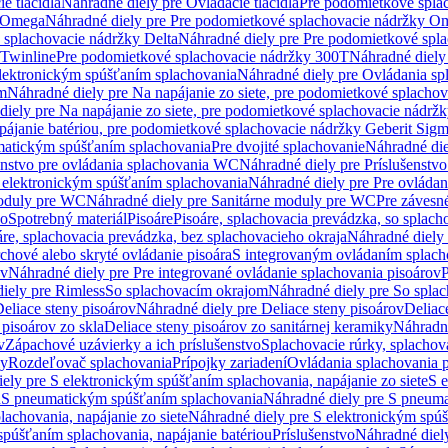
e tlačidlá
Náhradné diely pre Ovládacie tlačidlá
Pre podomietkové spla
y Omega
Náhradné diely pre Pre podomietkové splachovacie nádržky O
 splachovacie nádržky Delta
Náhradné diely pre Pre podomietkové spla
 Twinline
Pre podomietkové splachovacie nádržky 300T
Náhradné diely
lektronickým spúšťaním splachovania
Náhradné diely pre Ovládania s
cm
Náhradné diely pre Na napájanie zo siete, pre podomietkové splacho
diely pre Na napájanie zo siete, pre podomietkové splachovacie nádr
apájanie batériou, pre podomietkové splachovacie nádržky Geberit Sig
matickým spúšťaním splachovania
Pre dvojité splachovanie
Náhradné die
enstvo pre ovládania splachovania WC
Náhradné diely pre Príslušenstv
 elektronickým spúšťaním splachovania
Náhradné diely pre Pre ovláda
oduly pre WC
Náhradné diely pre Sanitárne moduly pre WC
Pre záves
vo
Spotrebný materiál
Pisoáre
Pisoáre, splachovacia prevádzka, so splac
áre, splachovacia prevádzka, bez splachovacieho okraja
Náhradné diely 
chové alebo skryté ovládanie pisoára
S integrovaným ovládaním splach
ov
Náhradné diely pre Pre integrované ovládanie splachovania pisoárov
P
iely pre Rimless
So splachovacím okrajom
Náhradné diely pre So spla
eliace steny pisoárov
Náhradné diely pre Deliace steny pisoárov
Deliac
 pisoárov zo skla
Deliace steny pisoárov zo sanitárnej keramiky
Náhradné
v
Zápachové uzávierky a ich príslušenstvo
Splachovacie rúrky, splachov
ly
Rozdeľovač splachovania
Prípojky zariadení
Ovládania splachovania 
ely pre S elektronickým spúšťaním splachovania, napájanie zo siete
S e
u
S pneumatickým spúšťaním splachovania
Náhradné diely pre S pneum
achovania, napájanie zo siete
Náhradné diely pre S elektronickým spúš
spúšťaním splachovania, napájanie batériou
Príslušenstvo
Náhradné diely