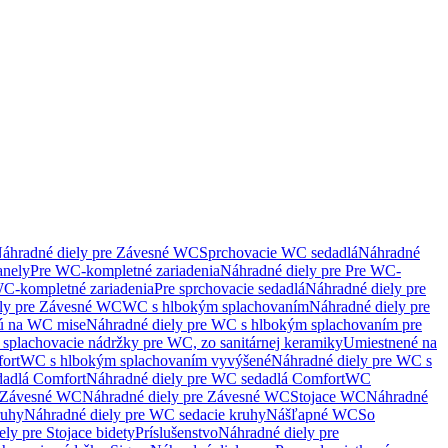
áhradné diely pre Závesné WC
Sprchovacie WC sedadlá
Náhradné
anely
Pre WC-kompletné zariadenia
Náhradné diely pre Pre WC-
C-kompletné zariadenia
Pre sprchovacie sedadlá
Náhradné diely pre
ely pre Závesné WC
WC s hlbokým splachovaním
Náhradné diely pre
nú na WC mise
Náhradné diely pre WC s hlbokým splachovaním pre
splachovacie nádržky pre WC, zo sanitárnej keramiky
Umiestnené na
ort
WC s hlbokým splachovaním vyvýšené
Náhradné diely pre WC s
adlá Comfort
Náhradné diely pre WC sedadlá Comfort
WC
Závesné WC
Náhradné diely pre Závesné WC
Stojace WC
Náhradné
ruhy
Náhradné diely pre WC sedacie kruhy
Nášľapné WC
So
ly pre Stojace bidety
Príslušenstvo
Náhradné diely pre