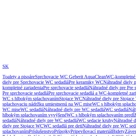
SK
Toalety a pisoáre
Sprchovacie WC Geberit AquaClean
WC-kompletné 
diely pre Sprchovacie WC sedadlá
Pre keramiky WC
Náhradné diely 
kompletné zariadenia
Pre sprchovacie sedadlá
Náhradné diely pre Pre 
Pre sprchovacie sedadlá
Pre sprchovacie sedadlá a WC-kompletné zar
WC s hlbokým splachovaním
Stojace WC
Náhradné diely pre Stojac
splachovaciu nádržku umiestnenú na WC mise
WC s hlbokým splach
WC mise
WC sedadlá
Náhradné diely pre WC sedadlá
WC sedadlá
Náh
hlbokým splachovaním vyvýšené
WC s hlbokým splachovaním predĺ
sedadlá
Náhradné diely pre WC sedadlá
WC sedacie kruhy
Náhradné d
diely pre Stojace WC
WC sedadlá pre deti
Náhradné diely pre WC seda
splachovaním
Príslušenstvo
Prípojky
Pripevňovací materiál
Bidety
Záves