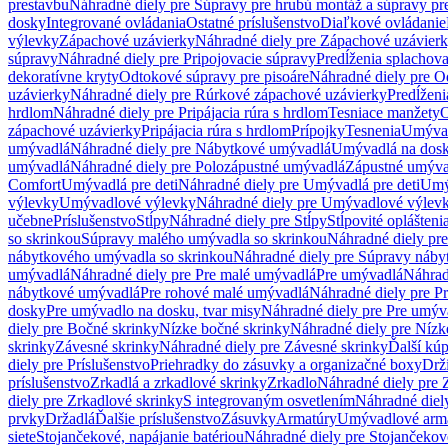
prestavbu
Náhradné diely pre Súpravy pre hrubú montáž a súpravy pr
dosky
Integrované ovládania
Ostatné príslušenstvo
Diaľkové ovládanie
výlevky
Zápachové uzávierky
Náhradné diely pre Zápachové uzávier
súpravy
Náhradné diely pre Pripojovacie súpravy
Predĺženia splachov
dekoratívne kryty
Odtokové súpravy pre pisoáre
Náhradné diely pre O
uzávierky
Náhradné diely pre Rúrkové zápachové uzávierky
Predĺženi
hrdlom
Náhradné diely pre Pripájacia rúra s hrdlom
Tesniace manžety
O
zápachové uzávierky
Pripájacia rúra s hrdlom
Prípojky
Tesnenia
Umývac
umývadlá
Náhradné diely pre Nábytkové umývadlá
Umývadlá na dos
umývadlá
Náhradné diely pre Polozápustné umývadlá
Zápustné umýva
Comfort
Umývadlá pre deti
Náhradné diely pre Umývadlá pre deti
Umý
výlevky
Umývadlové výlevky
Náhradné diely pre Umývadlové výlev
učebne
Príslušenstvo
Stĺpy
Náhradné diely pre Stĺpy
Stĺpovité oplášteni
so skrinkou
Súpravy malého umývadla so skrinkou
Náhradné diely pr
nábytkového umývadla so skrinkou
Náhradné diely pre Súpravy náby
umývadlá
Náhradné diely pre Pre malé umývadlá
Pre umývadlá
Náhrad
nábytkové umývadlá
Pre rohové malé umývadlá
Náhradné diely pre P
dosky
Pre umývadlo na dosku, tvar misy
Náhradné diely pre Pre umýva
diely pre Bočné skrinky
Nízke bočné skrinky
Náhradné diely pre Nízk
skrinky
Závesné skrinky
Náhradné diely pre Závesné skrinky
Ďalší kú
diely pre Príslušenstvo
Priehradky do zásuvky a organizačné boxy
Drži
príslušenstvo
Zrkadlá a zrkadlové skrinky
Zrkadlo
Náhradné diely pre 
diely pre Zrkadlové skrinky
S integrovaným osvetlením
Náhradné diel
prvky
Držadlá
Ďalšie príslušenstvo
Zásuvky
Armatúry
Umývadlové arm
siete
Stojančekové, napájanie batériou
Náhradné diely pre Stojančekové