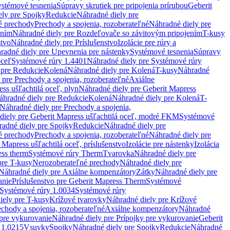
stémové tesnenia
Súpravy skrutiek pre pripojenia prírubou
Geberit
ely pre Spojky
Redukcie
Náhradné diely pre
é prechody
Prechody a spojenia, rozoberateľné
Náhradné diely pre
ením
Náhradné diely pre Rozdeľovače so závitovým pripojením
T-kusy
stvo
Náhradné diely pre Príslušenstvo
Izolácie pre rúry a
radné diely pre Upevnenia pre nástenky
Systémové tesnenia
Súpravy
oceľ
Systémové rúry 1.4401
Náhradné diely pre Systémové rúry
 pre Redukcie
Kolená
Náhradné diely pre Kolená
T-kusy
Náhradné
 pre Prechody a spojenia, rozoberateľné
Axiálne
ss ušľachtilá oceľ, plyn
Náhradné diely pre Geberit Mapress
áhradné diely pre Redukcie
Kolená
Náhradné diely pre Kolená
T-
Náhradné diely pre Prechody a spojenia,
diely pre Geberit Mapress ušľachtilá oceľ, modré FKM
Systémové
adné diely pre Spojky
Redukcie
Náhradné diely pre
é prechody
Prechody a spojenia, rozoberateľné
Náhradné diely pre
 Mapress ušľachtilá oceľ, príslušenstvo
Izolácie pre nástenky
Izolácia
ess therm
Systémové rúry Therm
Tvarovka
Náhradné diely pre
pre T-kusy
Nerozoberateľné prechody
Náhradné diely pre
Náhradné diely pre Axiálne kompenzátory
Zátky
Náhradné diely pre
anie
Príslušenstvo pre Geberit Mapress Therm
Systémové
Systémové rúry 1.0034
Systémové rúry
iely pre T-kusy
Krížové tvarovky
Náhradné diely pre Krížové
echody a spojenia, rozoberateľné
Axiálne kompenzátory
Náhradné
 pre vykurovanie
Náhradné diely pre Prípojky pre vykurovanie
Geberit
 1.0215
Vsuvky
Spojky
Náhradné diely pre Spojky
Redukcie
Náhradné