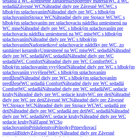
sedadlá a WC-kompletné zariadenia
Spotrebný materiál
WC a WC
sedadlá
Závesné WC
Náhradné diely pre Závesné WC
WC s
hlbokým splachovaním
Náhradné diely pre WC s hlbokým
splachovaním
Stojace WC
Náhradné diely pre Stojace WC
WC s
hlbokým splachovaním pre splachovaciu nádržku umiestnenú na
WC mise
Náhradné diely pre WC s hlbokým splachovaním pre
splachovaciu nádržku umiestnenú na WC mise
WC s hlbokým
splachovaním
Náhradné diely pre WC s hlbokým
splachovaním
Nadomietkové splachovacie nádržky pre WC, zo
sanitárnej keramiky
Umiestnené na WC mise
WC sedadlá
Náhradné
diely pre WC sedadlá
WC sedadlá
Náhradné diely pre WC
sedadlá
WC Comfort
Náhradné diely pre WC Comfort
WC s
hlbokým splachovaním vyvýšené
Náhradné diely pre WC s hlbokým
splachovaním vyvýšené
WC s hlbokým splachovaním
predĺžené
Náhradné diely pre WC s hlbokým splachovaním
predĺžené
WC sedadlá Comfort
Náhradné diely pre WC sedadlá
Comfort
WC sedadlá
Náhradné diely pre WC sedadlá
WC sedacie
kruhy
Náhradné diely pre WC sedacie kruhy
WC pre deti
Náhradné
diely pre WC pre deti
Závesné WC
Náhradné diely pre Závesné
WC
Stojace WC
Náhradné diely pre Stojace WC
WC sedadlá pre
deti
Náhradné diely pre WC sedadlá pre deti
WC sedadlá
Náhradné
diely pre WC sedadlá
WC sedacie kruhy
Náhradné diely pre WC
sedacie kruhy
Nášľapné WC
So
splachovaním
Príslušenstvo
Prípojky
Pripevňovací
materiál
Bidety
Závesné bidety
Náhradné diely pre Závesné