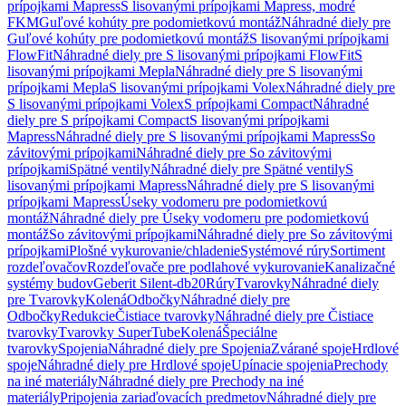
prípojkami Mapress
S lisovanými prípojkami Mapress, modré
FKM
Guľové kohúty pre podomietkovú montáž
Náhradné diely pre
Guľové kohúty pre podomietkovú montáž
S lisovanými prípojkami
FlowFit
Náhradné diely pre S lisovanými prípojkami FlowFit
S
lisovanými prípojkami Mepla
Náhradné diely pre S lisovanými
prípojkami Mepla
S lisovanými prípojkami Volex
Náhradné diely pre
S lisovanými prípojkami Volex
S prípojkami Compact
Náhradné
diely pre S prípojkami Compact
S lisovanými prípojkami
Mapress
Náhradné diely pre S lisovanými prípojkami Mapress
So
závitovými prípojkami
Náhradné diely pre So závitovými
prípojkami
Spätné ventily
Náhradné diely pre Spätné ventily
S
lisovanými prípojkami Mapress
Náhradné diely pre S lisovanými
prípojkami Mapress
Úseky vodomeru pre podomietkovú
montáž
Náhradné diely pre Úseky vodomeru pre podomietkovú
montáž
So závitovými prípojkami
Náhradné diely pre So závitovými
prípojkami
Plošné vykurovanie/chladenie
Systémové rúry
Sortiment
rozdeľovačov
Rozdeľovače pre podlahové vykurovanie
Kanalizačné
systémy budov
Geberit Silent-db20
Rúry
Tvarovky
Náhradné diely
pre Tvarovky
Kolená
Odbočky
Náhradné diely pre
Odbočky
Redukcie
Čistiace tvarovky
Náhradné diely pre Čistiace
tvarovky
Tvarovky SuperTube
Kolená
Špeciálne
tvarovky
Spojenia
Náhradné diely pre Spojenia
Zvárané spoje
Hrdlové
spoje
Náhradné diely pre Hrdlové spoje
Upínacie spojenia
Prechody
na iné materiály
Náhradné diely pre Prechody na iné
materiály
Pripojenia zariaďovacích predmetov
Náhradné diely pre