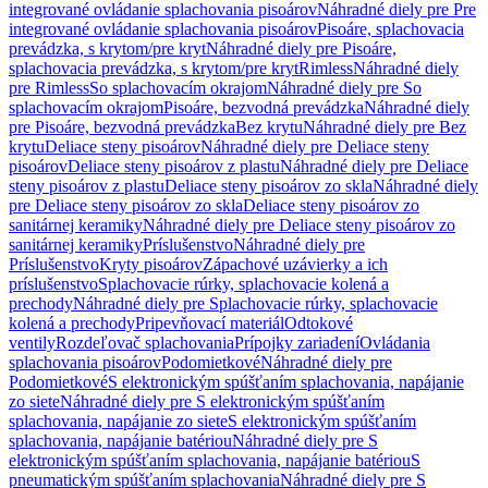
integrované ovládanie splachovania pisoárov
Náhradné diely pre Pre
integrované ovládanie splachovania pisoárov
Pisoáre, splachovacia
prevádzka, s krytom/pre kryt
Náhradné diely pre Pisoáre,
splachovacia prevádzka, s krytom/pre kryt
Rimless
Náhradné diely
pre Rimless
So splachovacím okrajom
Náhradné diely pre So
splachovacím okrajom
Pisoáre, bezvodná prevádzka
Náhradné diely
pre Pisoáre, bezvodná prevádzka
Bez krytu
Náhradné diely pre Bez
krytu
Deliace steny pisoárov
Náhradné diely pre Deliace steny
pisoárov
Deliace steny pisoárov z plastu
Náhradné diely pre Deliace
steny pisoárov z plastu
Deliace steny pisoárov zo skla
Náhradné diely
pre Deliace steny pisoárov zo skla
Deliace steny pisoárov zo
sanitárnej keramiky
Náhradné diely pre Deliace steny pisoárov zo
sanitárnej keramiky
Príslušenstvo
Náhradné diely pre
Príslušenstvo
Kryty pisoárov
Zápachové uzávierky a ich
príslušenstvo
Splachovacie rúrky, splachovacie kolená a
prechody
Náhradné diely pre Splachovacie rúrky, splachovacie
kolená a prechody
Pripevňovací materiál
Odtokové
ventily
Rozdeľovač splachovania
Prípojky zariadení
Ovládania
splachovania pisoárov
Podomietkové
Náhradné diely pre
Podomietkové
S elektronickým spúšťaním splachovania, napájanie
zo siete
Náhradné diely pre S elektronickým spúšťaním
splachovania, napájanie zo siete
S elektronickým spúšťaním
splachovania, napájanie batériou
Náhradné diely pre S
elektronickým spúšťaním splachovania, napájanie batériou
S
pneumatickým spúšťaním splachovania
Náhradné diely pre S