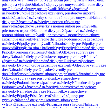
umývadlové armatúry
Prípojky zariadení pre umývacie miesto, drez,
prístroje a výlevku
Odtokové súpravy pre umývadlá
Náhradné diely
pre Odtokové súpravy pre umývadlá
Rúrkové zápachové
uzávierky
Rúrkové zápachové uzávierky, priestorovo úsporný
model
Zápachové uzávierky s nornou rúrkou pre umývadlá
Náhradné
diely pre Zápachové uzávierky s nornou rúrkou pre
umývadlá
Zápachové uzávierky s nornou rúrkou pre umývadlá,
priestorovo úsporné
Náhradné diely pre Zápachové uzávierky s
nornou rúrkou pre umývadlá, priestorovo úsporné
Podomietkové
zápachové uzávierky
Náhradné diely pre Podomietkové zápachové
uzávierky
Prípojky pre umývadlá
Náhradné diely pre Prípojky pre
umývadlá
Pripájacia rúra s hrdlom
Kryty
Prípojky
Náhradné diely pre
Prípojky
Tesnenia
Predĺženia
Ovládania
Odtokové súpravy pre
drezy
Náhradné diely pre Odtokové súpravy pre drezy
Rúrkové
zápachové uzávierky
Náhradné diely pre Rúrkové zápachové
uzávierky
Dvojkomorové zápachové uzávierky
Odpadové ventily pre
drez
Náhradné diely pre Odpadové ventily pre
drez
Príslušenstvo
Odtokové súpravy pre prístroje
Náhradné diely pre
Odtokové súpravy pre prístroje
Rúrkové zápachové
uzávierky
Podomietkové zápachové uzávierky
Náhradné diely pre
Podomietkové zápachové uzávierky
Nadomietkové zápachové
uzávierky
Náhradné diely pre Nadomietkové zápachové
uzávierky
Prípojky
Príslušenstvo
Odtokové súpravy pre
výlevky
Náhradné diely pre Odtokové súpravy pre
výlevky
Zápachové uzávierky
Pripájacia rúra s hrdlom
Náhradné