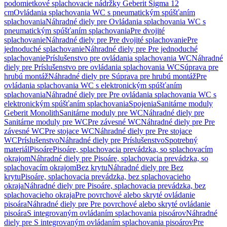
podomietkové splachovacie nádržky Geberit Sigma 12
cm
Ovládania splachovania WC s pneumatickým spúšťaním
splachovania
Náhradné diely pre Ovládania splachovania WC s
pneumatickým spúšťaním splachovania
Pre dvojité
splachovanie
Náhradné diely pre Pre dvojité splachovanie
Pre
jednoduché splachovanie
Náhradné diely pre Pre jednoduché
splachovanie
Príslušenstvo pre ovládania splachovania WC
Náhradné
diely pre Príslušenstvo pre ovládania splachovania WC
Súprava pre
hrubú montáž
Náhradné diely pre Súprava pre hrubú montáž
Pre
ovládania splachovania WC s elektronickým spúšťaním
splachovania
Náhradné diely pre Pre ovládania splachovania WC s
elektronickým spúšťaním splachovania
Spojenia
Sanitárne moduly
Geberit Monolith
Sanitárne moduly pre WC
Náhradné diely pre
Sanitárne moduly pre WC
Pre závesné WC
Náhradné diely pre Pre
závesné WC
Pre stojace WC
Náhradné diely pre Pre stojace
WC
Príslušenstvo
Náhradné diely pre Príslušenstvo
Spotrebný
materiál
Pisoáre
Pisoáre, splachovacia prevádzka, so splachovacím
okrajom
Náhradné diely pre Pisoáre, splachovacia prevádzka, so
splachovacím okrajom
Bez krytu
Náhradné diely pre Bez
krytu
Pisoáre, splachovacia prevádzka, bez splachovacieho
okraja
Náhradné diely pre Pisoáre, splachovacia prevádzka, bez
splachovacieho okraja
Pre povrchové alebo skryté ovládanie
pisoára
Náhradné diely pre Pre povrchové alebo skryté ovládanie
pisoára
S integrovaným ovládaním splachovania pisoárov
Náhradné
diely pre S integrovaným ovládaním splachovania pisoárov
Pre