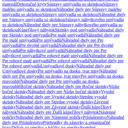
materiál
Dekoračné kryty
Súpravy umývadla so skrinkou
Súpravy
malého umývadla so skrinkou
Náhradné diely pre Súpravy malého
umývadla so skrinkou
Súpravy umývadla so skrinkou
Náhradné diely
pre Súpravy umývadla so skrinkou
Súpravy nábytkového umývadla
so skrinkou
Náhradné diely pre Súpravy nábytkového umývadla so
skrinkou
Kúpeľňový nábytok
Skrinky pod umývadlo
Náhradné diely
pre Skrinky pod umývadlo
Pre malé umývadlá
Náhradné diely pre
Pre malé umývadlá
Pre umývadlá
Náhradné diely pre Pre
umývadlá
Pre dvojité umývadlá
Náhradné diely pre Pre dvojité
umývadlá
Pre nábytkové umývadlá
Náhradné diely pre Pre
nábytkové umývadlá
Pre rohové malé umývadlá
Náhradné diely pre
Pre rohové malé umývadlá
Pre rohové umývadlá
Náhradné diely pre
Pre rohové umývadlá
Umývadlové dosky
Náhradné diely pre
Umývadlové dosky
Pre umývadlo na dosku, tvar misy
Náhradné
diely pre Pre umývadlo na dosku, tvar misy
Pre umývadlo na dosku,
pravouhlé
Náhradné diely pre Pre umývadlo na dosku,
pravouhlé
Bočné skrinky
Náhradné diely pre Bočné skrinky
Nízke
bočné skrinky
Náhradné diely pre Nízke bočné skrinky
Vysoké
skrinky
Náhradné diely pre Vysoké skrinky
Stredne vysoké
skrinky
Náhradné diely pre Stredne vysoké skrinky
Závesné
skrinky
Náhradné diely pre Závesné skrinky
Ďalší kúpeľňový
nábytok
Náhradné diely pre Ďalší kúpeľňový nábytok
Nástenné
poličky
Náhradné diely pre Nástenné poličky
Príslušenstvo
Náhradné
diely pre Príslušenstvo
Priehradky do zásuvky a organizačné
boxy
Držiak na uteráky a háčiky na uteráky
Svetelné