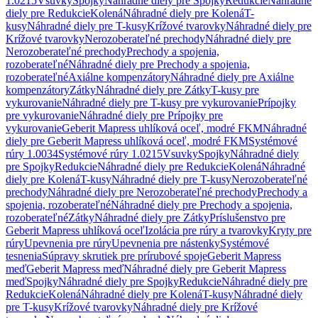
1.0215
Vsuvky
Spojky
Náhradné diely pre Spojky
Redukcie
Náhradné
diely pre Redukcie
Kolená
Náhradné diely pre Kolená
T-
kusy
Náhradné diely pre T-kusy
Krížové tvarovky
Náhradné diely pre
Krížové tvarovky
Nerozoberateľné prechody
Náhradné diely pre
Nerozoberateľné prechody
Prechody a spojenia,
rozoberateľné
Náhradné diely pre Prechody a spojenia,
rozoberateľné
Axiálne kompenzátory
Náhradné diely pre Axiálne
kompenzátory
Zátky
Náhradné diely pre Zátky
T-kusy pre
vykurovanie
Náhradné diely pre T-kusy pre vykurovanie
Prípojky
pre vykurovanie
Náhradné diely pre Prípojky pre
vykurovanie
Geberit Mapress uhlíková oceľ, modré FKM
Náhradné
diely pre Geberit Mapress uhlíková oceľ, modré FKM
Systémové
rúry 1.0034
Systémové rúry 1.0215
Vsuvky
Spojky
Náhradné diely
pre Spojky
Redukcie
Náhradné diely pre Redukcie
Kolená
Náhradné
diely pre Kolená
T-kusy
Náhradné diely pre T-kusy
Nerozoberateľné
prechody
Náhradné diely pre Nerozoberateľné prechody
Prechody a
spojenia, rozoberateľné
Náhradné diely pre Prechody a spojenia,
rozoberateľné
Zátky
Náhradné diely pre Zátky
Príslušenstvo pre
Geberit Mapress uhlíková oceľ
Izolácia pre rúry a tvarovky
Kryty pre
rúry
Upevnenia pre rúry
Upevnenia pre nástenky
Systémové
tesnenia
Súpravy skrutiek pre prírubové spoje
Geberit Mapress
meď
Geberit Mapress meď
Náhradné diely pre Geberit Mapress
meď
Spojky
Náhradné diely pre Spojky
Redukcie
Náhradné diely pre
Redukcie
Kolená
Náhradné diely pre Kolená
T-kusy
Náhradné diely
pre T-kusy
Krížové tvarovky
Náhradné diely pre Krížové