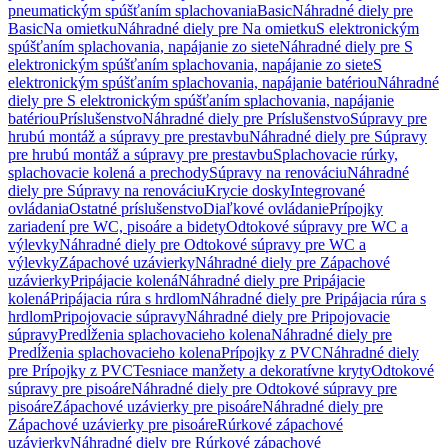
pneumatickým spúšťaním splachovania
Basic
Náhradné diely pre
Basic
Na omietku
Náhradné diely pre Na omietku
S elektronickým
spúšťaním splachovania, napájanie zo siete
Náhradné diely pre S
elektronickým spúšťaním splachovania, napájanie zo siete
S
elektronickým spúšťaním splachovania, napájanie batériou
Náhradné
diely pre S elektronickým spúšťaním splachovania, napájanie
batériou
Príslušenstvo
Náhradné diely pre Príslušenstvo
Súpravy pre
hrubú montáž a súpravy pre prestavbu
Náhradné diely pre Súpravy
pre hrubú montáž a súpravy pre prestavbu
Splachovacie rúrky,
splachovacie kolená a prechody
Súpravy na renováciu
Náhradné
diely pre Súpravy na renováciu
Krycie dosky
Integrované
ovládania
Ostatné príslušenstvo
Diaľkové ovládanie
Prípojky
zariadení pre WC, pisoáre a bidety
Odtokové súpravy pre WC a
výlevky
Náhradné diely pre Odtokové súpravy pre WC a
výlevky
Zápachové uzávierky
Náhradné diely pre Zápachové
uzávierky
Pripájacie kolená
Náhradné diely pre Pripájacie
kolená
Pripájacia rúra s hrdlom
Náhradné diely pre Pripájacia rúra s
hrdlom
Pripojovacie súpravy
Náhradné diely pre Pripojovacie
súpravy
Predĺženia splachovacieho kolena
Náhradné diely pre
Predĺženia splachovacieho kolena
Prípojky z PVC
Náhradné diely
pre Prípojky z PVC
Tesniace manžety a dekoratívne kryty
Odtokové
súpravy pre pisoáre
Náhradné diely pre Odtokové súpravy pre
pisoáre
Zápachové uzávierky pre pisoáre
Náhradné diely pre
Zápachové uzávierky pre pisoáre
Rúrkové zápachové
uzávierky
Náhradné diely pre Rúrkové zápachové