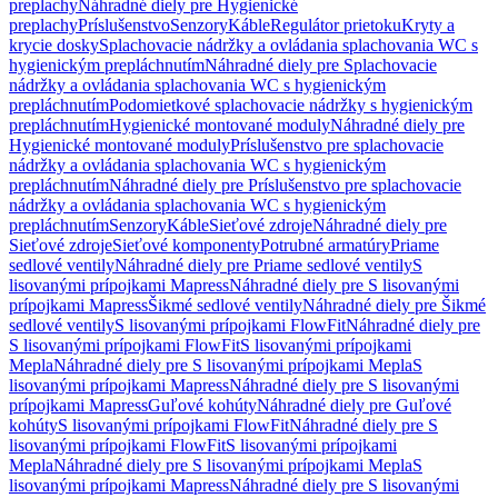
preplachy
Náhradné diely pre Hygienické
preplachy
Príslušenstvo
Senzory
Káble
Regulátor prietoku
Kryty a
krycie dosky
Splachovacie nádržky a ovládania splachovania WC s
hygienickým prepláchnutím
Náhradné diely pre Splachovacie
nádržky a ovládania splachovania WC s hygienickým
prepláchnutím
Podomietkové splachovacie nádržky s hygienickým
prepláchnutím
Hygienické montované moduly
Náhradné diely pre
Hygienické montované moduly
Príslušenstvo pre splachovacie
nádržky a ovládania splachovania WC s hygienickým
prepláchnutím
Náhradné diely pre Príslušenstvo pre splachovacie
nádržky a ovládania splachovania WC s hygienickým
prepláchnutím
Senzory
Káble
Sieťové zdroje
Náhradné diely pre
Sieťové zdroje
Sieťové komponenty
Potrubné armatúry
Priame
sedlové ventily
Náhradné diely pre Priame sedlové ventily
S
lisovanými prípojkami Mapress
Náhradné diely pre S lisovanými
prípojkami Mapress
Šikmé sedlové ventily
Náhradné diely pre Šikmé
sedlové ventily
S lisovanými prípojkami FlowFit
Náhradné diely pre
S lisovanými prípojkami FlowFit
S lisovanými prípojkami
Mepla
Náhradné diely pre S lisovanými prípojkami Mepla
S
lisovanými prípojkami Mapress
Náhradné diely pre S lisovanými
prípojkami Mapress
Guľové kohúty
Náhradné diely pre Guľové
kohúty
S lisovanými prípojkami FlowFit
Náhradné diely pre S
lisovanými prípojkami FlowFit
S lisovanými prípojkami
Mepla
Náhradné diely pre S lisovanými prípojkami Mepla
S
lisovanými prípojkami Mapress
Náhradné diely pre S lisovanými