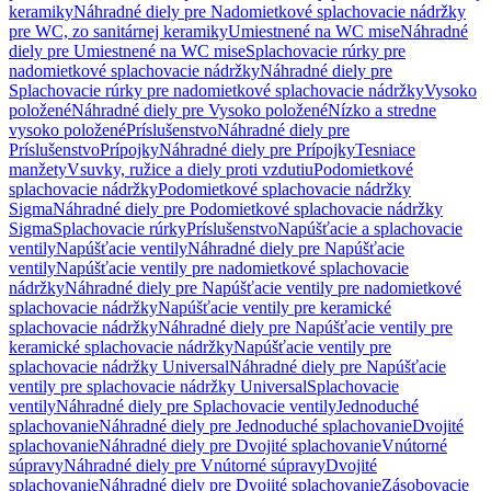
keramiky
Náhradné diely pre Nadomietkové splachovacie nádržky
pre WC, zo sanitárnej keramiky
Umiestnené na WC mise
Náhradné
diely pre Umiestnené na WC mise
Splachovacie rúrky pre
nadomietkové splachovacie nádržky
Náhradné diely pre
Splachovacie rúrky pre nadomietkové splachovacie nádržky
Vysoko
položené
Náhradné diely pre Vysoko položené
Nízko a stredne
vysoko položené
Príslušenstvo
Náhradné diely pre
Príslušenstvo
Prípojky
Náhradné diely pre Prípojky
Tesniace
manžety
Vsuvky, ružice a diely proti vzdutiu
Podomietkové
splachovacie nádržky
Podomietkové splachovacie nádržky
Sigma
Náhradné diely pre Podomietkové splachovacie nádržky
Sigma
Splachovacie rúrky
Príslušenstvo
Napúšťacie a splachovacie
ventily
Napúšťacie ventily
Náhradné diely pre Napúšťacie
ventily
Napúšťacie ventily pre nadomietkové splachovacie
nádržky
Náhradné diely pre Napúšťacie ventily pre nadomietkové
splachovacie nádržky
Napúšťacie ventily pre keramické
splachovacie nádržky
Náhradné diely pre Napúšťacie ventily pre
keramické splachovacie nádržky
Napúšťacie ventily pre
splachovacie nádržky Universal
Náhradné diely pre Napúšťacie
ventily pre splachovacie nádržky Universal
Splachovacie
ventily
Náhradné diely pre Splachovacie ventily
Jednoduché
splachovanie
Náhradné diely pre Jednoduché splachovanie
Dvojité
splachovanie
Náhradné diely pre Dvojité splachovanie
Vnútorné
súpravy
Náhradné diely pre Vnútorné súpravy
Dvojité
splachovanie
Náhradné diely pre Dvojité splachovanie
Zásobovacie