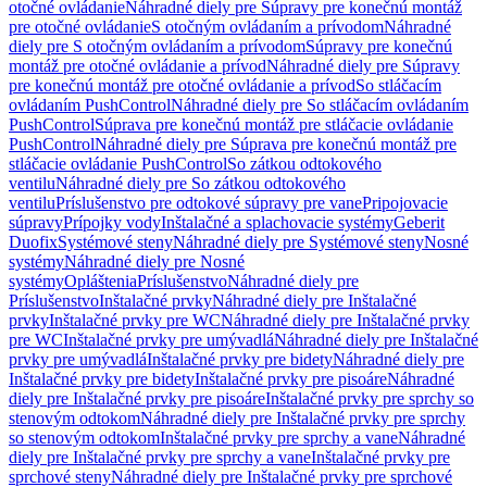
otočné ovládanie
Náhradné diely pre Súpravy pre konečnú montáž
pre otočné ovládanie
S otočným ovládaním a prívodom
Náhradné
diely pre S otočným ovládaním a prívodom
Súpravy pre konečnú
montáž pre otočné ovládanie a prívod
Náhradné diely pre Súpravy
pre konečnú montáž pre otočné ovládanie a prívod
So stláčacím
ovládaním PushControl
Náhradné diely pre So stláčacím ovládaním
PushControl
Súprava pre konečnú montáž pre stláčacie ovládanie
PushControl
Náhradné diely pre Súprava pre konečnú montáž pre
stláčacie ovládanie PushControl
So zátkou odtokového
ventilu
Náhradné diely pre So zátkou odtokového
ventilu
Príslušenstvo pre odtokové súpravy pre vane
Pripojovacie
súpravy
Prípojky vody
Inštalačné a splachovacie systémy
Geberit
Duofix
Systémové steny
Náhradné diely pre Systémové steny
Nosné
systémy
Náhradné diely pre Nosné
systémy
Opláštenia
Príslušenstvo
Náhradné diely pre
Príslušenstvo
Inštalačné prvky
Náhradné diely pre Inštalačné
prvky
Inštalačné prvky pre WC
Náhradné diely pre Inštalačné prvky
pre WC
Inštalačné prvky pre umývadlá
Náhradné diely pre Inštalačné
prvky pre umývadlá
Inštalačné prvky pre bidety
Náhradné diely pre
Inštalačné prvky pre bidety
Inštalačné prvky pre pisoáre
Náhradné
diely pre Inštalačné prvky pre pisoáre
Inštalačné prvky pre sprchy so
stenovým odtokom
Náhradné diely pre Inštalačné prvky pre sprchy
so stenovým odtokom
Inštalačné prvky pre sprchy a vane
Náhradné
diely pre Inštalačné prvky pre sprchy a vane
Inštalačné prvky pre
sprchové steny
Náhradné diely pre Inštalačné prvky pre sprchové