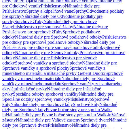
diely pre Pripájacia rúra s hrdlom
Odtokové ventily
Náhradné diely
pre Odtokové ventily
Príslušenstvo
Náhradné diely pre
Príslušenstvo
Sprchy a kúpeľňové vane
Sprchy
Odvodnenie podlahy
pre sprchy
Náhradné diely pre Odvodnenie podlahy pre
sprchy
Sprchové žľaby
Náhradné diely pre Sprchové
žľaby
Príslušenstvo pre sprchové žľaby
Náhradné diely pre
Príslušenstvo pre sprchové žľaby
Sprchové podlahové
odtoky
Náhradné diely pre Sprchové podlahové odtoky
Príslušenstvo
pre odtoky pre sprchové podlahové odtoky
Náhradné diely pre
Príslušenstvo pre odtoky pre sprchové podlahové odtoky
Stenové
odtoky
Náhradné diely pre Stenové odtoky
Príslušenstvo pre stenové
odtoky
Náhradné diely pre Príslušenstvo pre stenové
odtoky
Sprchové vaničky a sprchové plochy
Náhradné diely pre
Sprchové vaničky a sprchové plochy
Sprchové vaničky z
minerálneho materiálu a inštalačné prvky Geberit Duofix
Sprchové
vaničky z minerálneho materiálu
Náhradné diely pre Sprchové
vaničky z minerálneho materiálu
Sprchové vaničky zo sanitárneho
akrylátu
Inštalačné prvky
Náhradné diely pre Inštalačné
prvky
Špeciálne odtoky sprchovej vaničky
Náhradné diely pre
Špeciálne odtoky sprchovej vaničky
Príslušenstvo
Sprchové
kúty
Náhradné diely pre Sprchové kúty
Sprchové kúty
Náhradné
diely pre Sprchové kúty
Pevné bočné steny pre sprchu Walk-
in
Náhradné diely pre Pevné bočné steny pre sprchu Walk-in
Vaňové
zásteny
Náhradné diely pre Vaňové zásteny
Sprchové dvere
Náhradné
diely pre Sprchové dvere
Príslušenstvo
Náhradné diely pre