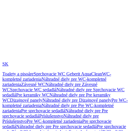
SK
Toalety a pisoáre
Sprchovacie WC Geberit AquaClean
WC-
kompletné zariadenia
Náhradné diely pre WC-kompletné
zariadenia
Závesné WC
Náhradné diely pre Závesné
WC
Sprchovacie WC sedadlá
Náhradné diely pre Sprchovacie WC
sedadlá
Pre keramiky WC
Náhradné diely pre Pre keramiky
WC
Dizajnové panely
Náhradné diely pre Dizajnové panely
Pre WC-
kompletné zariadenia
Náhradné diely pre Pre WC-kompletné
zariadenia
Pre sprchovacie sedadlá
Náhradné diely pre Pre
sprchovacie sedadlá
Príslušenstvo
Náhradné diely pre
Príslušenstvo
Pre WC-kompletné zariadenia
Pre sprchovacie
sedadlá
Náhradné diely pre Pre sprchovacie sedadlá
Pre sprchovacie