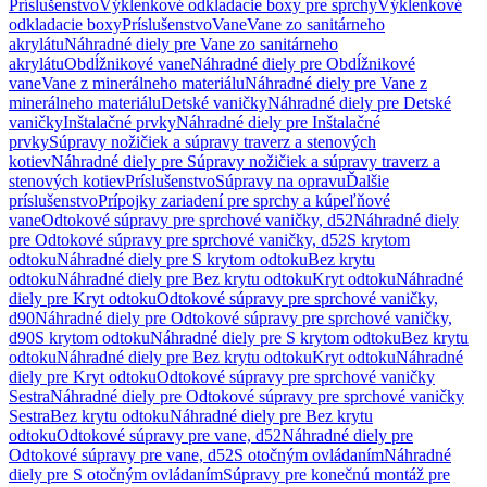
Príslušenstvo
Výklenkové odkladacie boxy pre sprchy
Výklenkové
odkladacie boxy
Príslušenstvo
Vane
Vane zo sanitárneho
akrylátu
Náhradné diely pre Vane zo sanitárneho
akrylátu
Obdĺžnikové vane
Náhradné diely pre Obdĺžnikové
vane
Vane z minerálneho materiálu
Náhradné diely pre Vane z
minerálneho materiálu
Detské vaničky
Náhradné diely pre Detské
vaničky
Inštalačné prvky
Náhradné diely pre Inštalačné
prvky
Súpravy nožičiek a súpravy traverz a stenových
kotiev
Náhradné diely pre Súpravy nožičiek a súpravy traverz a
stenových kotiev
Príslušenstvo
Súpravy na opravu
Ďalšie
príslušenstvo
Prípojky zariadení pre sprchy a kúpeľňové
vane
Odtokové súpravy pre sprchové vaničky, d52
Náhradné diely
pre Odtokové súpravy pre sprchové vaničky, d52
S krytom
odtoku
Náhradné diely pre S krytom odtoku
Bez krytu
odtoku
Náhradné diely pre Bez krytu odtoku
Kryt odtoku
Náhradné
diely pre Kryt odtoku
Odtokové súpravy pre sprchové vaničky,
d90
Náhradné diely pre Odtokové súpravy pre sprchové vaničky,
d90
S krytom odtoku
Náhradné diely pre S krytom odtoku
Bez krytu
odtoku
Náhradné diely pre Bez krytu odtoku
Kryt odtoku
Náhradné
diely pre Kryt odtoku
Odtokové súpravy pre sprchové vaničky
Sestra
Náhradné diely pre Odtokové súpravy pre sprchové vaničky
Sestra
Bez krytu odtoku
Náhradné diely pre Bez krytu
odtoku
Odtokové súpravy pre vane, d52
Náhradné diely pre
Odtokové súpravy pre vane, d52
S otočným ovládaním
Náhradné
diely pre S otočným ovládaním
Súpravy pre konečnú montáž pre