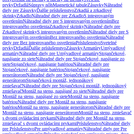
prvky
Držadlá
Súpravy nôh
Magnetické tabule
Zásuvky
Náhradné
diely pre Zásuvky
Ďalšie príslušenstvo
Zrkadlá a zrkadlové
skrinky
Zrkadlo
Náhradné diely pre Zrkadlo
S integrovaným
osvetlením
Náhradné diely pre S integrovaným osvetlením
Bez
integrovaného osvetlenia
Zrkadlové skrinky
Náhradné diely pre
Zrkadlové skrinky
S integrovaným osvetlením
Náhradné diely pre S
integrovaným osvetlením
Bez integrovaného osvetlenia
Náhradné
diely pre Bez integrovaného osvetlenia
Príslušenstvo
Svetelné
prvky
Držadlá
Ďalšie príslušenstvo
Zásuvky
Armatúry
Umývadlové
armatúry
Náhradné diely pre Umývadlové armatúry
Stojančekové,
napájanie zo siete
Náhradné diely pre Stojančekové, napájanie zo
siete
Stojančekové, napájanie batériou
Náhradné diely pre
Stojančekové, napájanie batériou
Stojančekové, napájanie
generátorom
Náhradné diely pre Stojančekové, napájanie
generátorom
Stojančeková montáž, jednopákový
zmiešavač
Náhradné diely pre Stojančeková montáž, jednopákový
zmiešavač
Montáž na stenu, napájané zo siete
Náhradné diely pre
Montáž na stenu, napájané zo siete
Montáž na stenu, napájanie
batériou
Náhradné diely pre Montáž na stenu, napájanie
batériou
Montáž na stenu, napájanie generátorom
Náhradné diely pre
Montáž na stenu, napájanie generátorom
Montáž na stenu, zmiešavač
s dvomi ovládacími prvkami
Náhradné diely pre Montáž na stenu,
zmiešavač s dvomi ovládacími prvkami
Príslušenstvo
Náhradné diely
pre Príslušenstvo
Pre umývadlové armatúry
Náhradné diely pre Pre