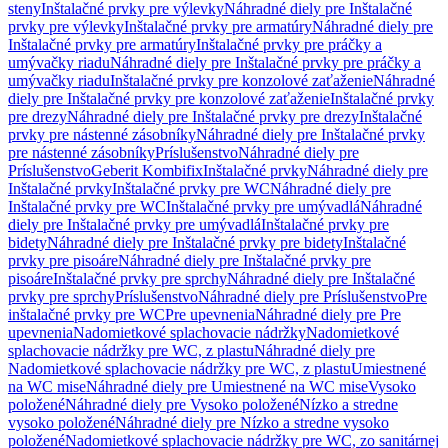
steny
Inštalačné prvky pre výlevky
Náhradné diely pre Inštalačné
prvky pre výlevky
Inštalačné prvky pre armatúry
Náhradné diely pre
Inštalačné prvky pre armatúry
Inštalačné prvky pre práčky a
umývačky riadu
Náhradné diely pre Inštalačné prvky pre práčky a
umývačky riadu
Inštalačné prvky pre konzolové zaťaženie
Náhradné
diely pre Inštalačné prvky pre konzolové zaťaženie
Inštalačné prvky
pre drezy
Náhradné diely pre Inštalačné prvky pre drezy
Inštalačné
prvky pre nástenné zásobníky
Náhradné diely pre Inštalačné prvky
pre nástenné zásobníky
Príslušenstvo
Náhradné diely pre
Príslušenstvo
Geberit Kombifix
Inštalačné prvky
Náhradné diely pre
Inštalačné prvky
Inštalačné prvky pre WC
Náhradné diely pre
Inštalačné prvky pre WC
Inštalačné prvky pre umývadlá
Náhradné
diely pre Inštalačné prvky pre umývadlá
Inštalačné prvky pre
bidety
Náhradné diely pre Inštalačné prvky pre bidety
Inštalačné
prvky pre pisoáre
Náhradné diely pre Inštalačné prvky pre
pisoáre
Inštalačné prvky pre sprchy
Náhradné diely pre Inštalačné
prvky pre sprchy
Príslušenstvo
Náhradné diely pre Príslušenstvo
Pre
inštalačné prvky pre WC
Pre upevnenia
Náhradné diely pre Pre
upevnenia
Nadomietkové splachovacie nádržky
Nadomietkové
splachovacie nádržky pre WC, z plastu
Náhradné diely pre
Nadomietkové splachovacie nádržky pre WC, z plastu
Umiestnené
na WC mise
Náhradné diely pre Umiestnené na WC mise
Vysoko
položené
Náhradné diely pre Vysoko položené
Nízko a stredne
vysoko položené
Náhradné diely pre Nízko a stredne vysoko
položené
Nadomietkové splachovacie nádržky pre WC, zo sanitárnej