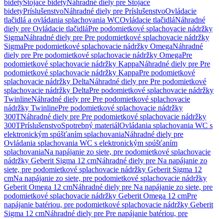
bidety
Stojace bidety
Náhradné diely pre Stojace
bidety
Príslušenstvo
Náhradné diely pre Príslušenstvo
Ovládacie
tlačidlá a ovládania splachovania WC
Ovládacie tlačidlá
Náhradné
diely pre Ovládacie tlačidlá
Pre podomietkové splachovacie nádržky
Sigma
Náhradné diely pre Pre podomietkové splachovacie nádržky
Sigma
Pre podomietkové splachovacie nádržky Omega
Náhradné
diely pre Pre podomietkové splachovacie nádržky Omega
Pre
podomietkové splachovacie nádržky Kappa
Náhradné diely pre Pre
podomietkové splachovacie nádržky Kappa
Pre podomietkové
splachovacie nádržky Delta
Náhradné diely pre Pre podomietkové
splachovacie nádržky Delta
Pre podomietkové splachovacie nádržky
Twinline
Náhradné diely pre Pre podomietkové splachovacie
nádržky Twinline
Pre podomietkové splachovacie nádržky
300T
Náhradné diely pre Pre podomietkové splachovacie nádržky
300T
Príslušenstvo
Spotrebný materiál
Ovládania splachovania WC s
elektronickým spúšťaním splachovania
Náhradné diely pre
Ovládania splachovania WC s elektronickým spúšťaním
splachovania
Na napájanie zo siete, pre podomietkové splachovacie
nádržky Geberit Sigma 12 cm
Náhradné diely pre Na napájanie zo
siete, pre podomietkové splachovacie nádržky Geberit Sigma 12
cm
Na napájanie zo siete, pre podomietkové splachovacie nádržky
Geberit Omega 12 cm
Náhradné diely pre Na napájanie zo siete, pre
podomietkové splachovacie nádržky Geberit Omega 12 cm
Pre
napájanie batériou, pre podomietkové splachovacie nádržky Geberit
Sigma 12 cm
Náhradné diely pre Pre napájanie batériou, pre