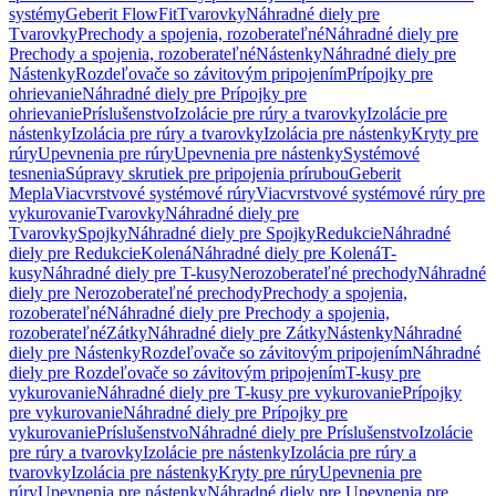
systémy
Geberit FlowFit
Tvarovky
Náhradné diely pre
Tvarovky
Prechody a spojenia, rozoberateľné
Náhradné diely pre
Prechody a spojenia, rozoberateľné
Nástenky
Náhradné diely pre
Nástenky
Rozdeľovače so závitovým pripojením
Prípojky pre
ohrievanie
Náhradné diely pre Prípojky pre
ohrievanie
Príslušenstvo
Izolácie pre rúry a tvarovky
Izolácie pre
nástenky
Izolácia pre rúry a tvarovky
Izolácia pre nástenky
Kryty pre
rúry
Upevnenia pre rúry
Upevnenia pre nástenky
Systémové
tesnenia
Súpravy skrutiek pre pripojenia prírubou
Geberit
Mepla
Viacvrstvové systémové rúry
Viacvrstvové systémové rúry pre
vykurovanie
Tvarovky
Náhradné diely pre
Tvarovky
Spojky
Náhradné diely pre Spojky
Redukcie
Náhradné
diely pre Redukcie
Kolená
Náhradné diely pre Kolená
T-
kusy
Náhradné diely pre T-kusy
Nerozoberateľné prechody
Náhradné
diely pre Nerozoberateľné prechody
Prechody a spojenia,
rozoberateľné
Náhradné diely pre Prechody a spojenia,
rozoberateľné
Zátky
Náhradné diely pre Zátky
Nástenky
Náhradné
diely pre Nástenky
Rozdeľovače so závitovým pripojením
Náhradné
diely pre Rozdeľovače so závitovým pripojením
T-kusy pre
vykurovanie
Náhradné diely pre T-kusy pre vykurovanie
Prípojky
pre vykurovanie
Náhradné diely pre Prípojky pre
vykurovanie
Príslušenstvo
Náhradné diely pre Príslušenstvo
Izolácie
pre rúry a tvarovky
Izolácie pre nástenky
Izolácia pre rúry a
tvarovky
Izolácia pre nástenky
Kryty pre rúry
Upevnenia pre
rúry
Upevnenia pre nástenky
Náhradné diely pre Upevnenia pre