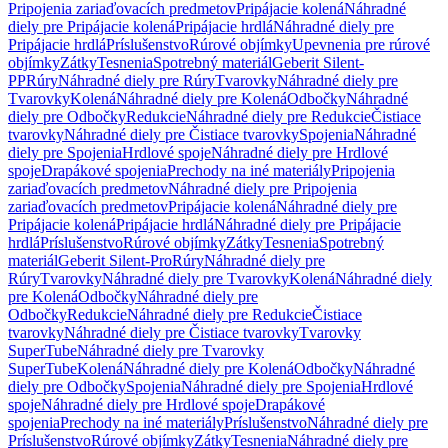
Pripojenia zariaďovacích predmetov
Pripájacie kolená
Náhradné
diely pre Pripájacie kolená
Pripájacie hrdlá
Náhradné diely pre
Pripájacie hrdlá
Príslušenstvo
Rúrové objímky
Upevnenia pre rúrové
objímky
Zátky
Tesnenia
Spotrebný materiál
Geberit Silent-
PP
Rúry
Náhradné diely pre Rúry
Tvarovky
Náhradné diely pre
Tvarovky
Kolená
Náhradné diely pre Kolená
Odbočky
Náhradné
diely pre Odbočky
Redukcie
Náhradné diely pre Redukcie
Čistiace
tvarovky
Náhradné diely pre Čistiace tvarovky
Spojenia
Náhradné
diely pre Spojenia
Hrdlové spoje
Náhradné diely pre Hrdlové
spoje
Drapákové spojenia
Prechody na iné materiály
Pripojenia
zariaďovacích predmetov
Náhradné diely pre Pripojenia
zariaďovacích predmetov
Pripájacie kolená
Náhradné diely pre
Pripájacie kolená
Pripájacie hrdlá
Náhradné diely pre Pripájacie
hrdlá
Príslušenstvo
Rúrové objímky
Zátky
Tesnenia
Spotrebný
materiál
Geberit Silent-Pro
Rúry
Náhradné diely pre
Rúry
Tvarovky
Náhradné diely pre Tvarovky
Kolená
Náhradné diely
pre Kolená
Odbočky
Náhradné diely pre
Odbočky
Redukcie
Náhradné diely pre Redukcie
Čistiace
tvarovky
Náhradné diely pre Čistiace tvarovky
Tvarovky
SuperTube
Náhradné diely pre Tvarovky
SuperTube
Kolená
Náhradné diely pre Kolená
Odbočky
Náhradné
diely pre Odbočky
Spojenia
Náhradné diely pre Spojenia
Hrdlové
spoje
Náhradné diely pre Hrdlové spoje
Drapákové
spojenia
Prechody na iné materiály
Príslušenstvo
Náhradné diely pre
Príslušenstvo
Rúrové objímky
Zátky
Tesnenia
Náhradné diely pre