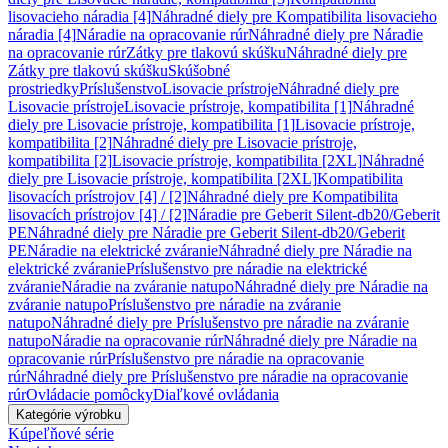
lisovacieho náradia [4]
Náhradné diely pre Kompatibilita lisovacieho
náradia [4]
Náradie na opracovanie rúr
Náhradné diely pre Náradie
na opracovanie rúr
Zátky pre tlakovú skúšku
Náhradné diely pre
Zátky pre tlakovú skúšku
Skúšobné
prostriedky
Príslušenstvo
Lisovacie prístroje
Náhradné diely pre
Lisovacie prístroje
Lisovacie prístroje, kompatibilita [1]
Náhradné
diely pre Lisovacie prístroje, kompatibilita [1]
Lisovacie prístroje,
kompatibilita [2]
Náhradné diely pre Lisovacie prístroje,
kompatibilita [2]
Lisovacie prístroje, kompatibilita [2XL]
Náhradné
diely pre Lisovacie prístroje, kompatibilita [2XL]
Kompatibilita
lisovacích prístrojov [4] / [2]
Náhradné diely pre Kompatibilita
lisovacích prístrojov [4] / [2]
Náradie pre Geberit Silent-db20/Geberit
PE
Náhradné diely pre Náradie pre Geberit Silent-db20/Geberit
PE
Náradie na elektrické zváranie
Náhradné diely pre Náradie na
elektrické zváranie
Príslušenstvo pre náradie na elektrické
zváranie
Náradie na zváranie natupo
Náhradné diely pre Náradie na
zváranie natupo
Príslušenstvo pre náradie na zváranie
natupo
Náhradné diely pre Príslušenstvo pre náradie na zváranie
natupo
Náradie na opracovanie rúr
Náhradné diely pre Náradie na
opracovanie rúr
Príslušenstvo pre náradie na opracovanie
rúr
Náhradné diely pre Príslušenstvo pre náradie na opracovanie
rúr
Ovládacie pomôcky
Diaľkové ovládania
Kategórie výrobku
Kúpeľňové série