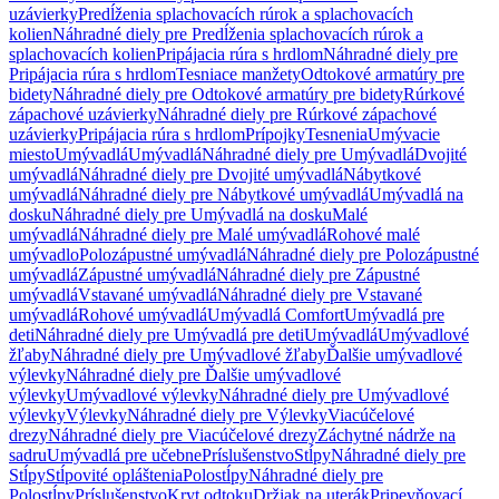
uzávierky
Predĺženia splachovacích rúrok a splachovacích
kolien
Náhradné diely pre Predĺženia splachovacích rúrok a
splachovacích kolien
Pripájacia rúra s hrdlom
Náhradné diely pre
Pripájacia rúra s hrdlom
Tesniace manžety
Odtokové armatúry pre
bidety
Náhradné diely pre Odtokové armatúry pre bidety
Rúrkové
zápachové uzávierky
Náhradné diely pre Rúrkové zápachové
uzávierky
Pripájacia rúra s hrdlom
Prípojky
Tesnenia
Umývacie
miesto
Umývadlá
Umývadlá
Náhradné diely pre Umývadlá
Dvojité
umývadlá
Náhradné diely pre Dvojité umývadlá
Nábytkové
umývadlá
Náhradné diely pre Nábytkové umývadlá
Umývadlá na
dosku
Náhradné diely pre Umývadlá na dosku
Malé
umývadlá
Náhradné diely pre Malé umývadlá
Rohové malé
umývadlo
Polozápustné umývadlá
Náhradné diely pre Polozápustné
umývadlá
Zápustné umývadlá
Náhradné diely pre Zápustné
umývadlá
Vstavané umývadlá
Náhradné diely pre Vstavané
umývadlá
Rohové umývadlá
Umývadlá Comfort
Umývadlá pre
deti
Náhradné diely pre Umývadlá pre deti
Umývadlá
Umývadlové
žľaby
Náhradné diely pre Umývadlové žľaby
Ďalšie umývadlové
výlevky
Náhradné diely pre Ďalšie umývadlové
výlevky
Umývadlové výlevky
Náhradné diely pre Umývadlové
výlevky
Výlevky
Náhradné diely pre Výlevky
Viacúčelové
drezy
Náhradné diely pre Viacúčelové drezy
Záchytné nádrže na
sadru
Umývadlá pre učebne
Príslušenstvo
Stĺpy
Náhradné diely pre
Stĺpy
Stĺpovité opláštenia
Polostĺpy
Náhradné diely pre
Polostĺpy
Príslušenstvo
Kryt odtoku
Držiak na uterák
Pripevňovací