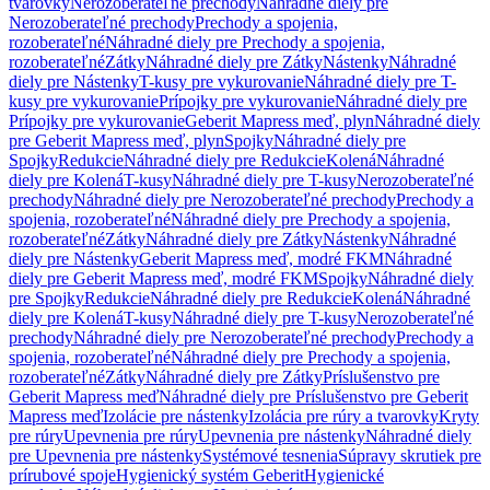
tvarovky
Nerozoberateľné prechody
Náhradné diely pre
Nerozoberateľné prechody
Prechody a spojenia,
rozoberateľné
Náhradné diely pre Prechody a spojenia,
rozoberateľné
Zátky
Náhradné diely pre Zátky
Nástenky
Náhradné
diely pre Nástenky
T-kusy pre vykurovanie
Náhradné diely pre T-
kusy pre vykurovanie
Prípojky pre vykurovanie
Náhradné diely pre
Prípojky pre vykurovanie
Geberit Mapress meď, plyn
Náhradné diely
pre Geberit Mapress meď, plyn
Spojky
Náhradné diely pre
Spojky
Redukcie
Náhradné diely pre Redukcie
Kolená
Náhradné
diely pre Kolená
T-kusy
Náhradné diely pre T-kusy
Nerozoberateľné
prechody
Náhradné diely pre Nerozoberateľné prechody
Prechody a
spojenia, rozoberateľné
Náhradné diely pre Prechody a spojenia,
rozoberateľné
Zátky
Náhradné diely pre Zátky
Nástenky
Náhradné
diely pre Nástenky
Geberit Mapress meď, modré FKM
Náhradné
diely pre Geberit Mapress meď, modré FKM
Spojky
Náhradné diely
pre Spojky
Redukcie
Náhradné diely pre Redukcie
Kolená
Náhradné
diely pre Kolená
T-kusy
Náhradné diely pre T-kusy
Nerozoberateľné
prechody
Náhradné diely pre Nerozoberateľné prechody
Prechody a
spojenia, rozoberateľné
Náhradné diely pre Prechody a spojenia,
rozoberateľné
Zátky
Náhradné diely pre Zátky
Príslušenstvo pre
Geberit Mapress meď
Náhradné diely pre Príslušenstvo pre Geberit
Mapress meď
Izolácie pre nástenky
Izolácia pre rúry a tvarovky
Kryty
pre rúry
Upevnenia pre rúry
Upevnenia pre nástenky
Náhradné diely
pre Upevnenia pre nástenky
Systémové tesnenia
Súpravy skrutiek pre
prírubové spoje
Hygienický systém Geberit
Hygienické