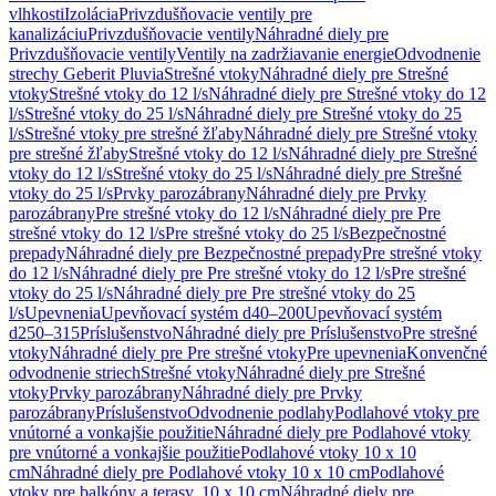
vlhkosti
Izolácia
Privzdušňovacie ventily pre
kanalizáciu
Privzdušňovacie ventily
Náhradné diely pre
Privzdušňovacie ventily
Ventily na zadržiavanie energie
Odvodnenie
strechy Geberit Pluvia
Strešné vtoky
Náhradné diely pre Strešné
vtoky
Strešné vtoky do 12 l/s
Náhradné diely pre Strešné vtoky do 12
l/s
Strešné vtoky do 25 l/s
Náhradné diely pre Strešné vtoky do 25
l/s
Strešné vtoky pre strešné žľaby
Náhradné diely pre Strešné vtoky
pre strešné žľaby
Strešné vtoky do 12 l/s
Náhradné diely pre Strešné
vtoky do 12 l/s
Strešné vtoky do 25 l/s
Náhradné diely pre Strešné
vtoky do 25 l/s
Prvky parozábrany
Náhradné diely pre Prvky
parozábrany
Pre strešné vtoky do 12 l/s
Náhradné diely pre Pre
strešné vtoky do 12 l/s
Pre strešné vtoky do 25 l/s
Bezpečnostné
prepady
Náhradné diely pre Bezpečnostné prepady
Pre strešné vtoky
do 12 l/s
Náhradné diely pre Pre strešné vtoky do 12 l/s
Pre strešné
vtoky do 25 l/s
Náhradné diely pre Pre strešné vtoky do 25
l/s
Upevnenia
Upevňovací systém d40–200
Upevňovací systém
d250–315
Príslušenstvo
Náhradné diely pre Príslušenstvo
Pre strešné
vtoky
Náhradné diely pre Pre strešné vtoky
Pre upevnenia
Konvenčné
odvodnenie striech
Strešné vtoky
Náhradné diely pre Strešné
vtoky
Prvky parozábrany
Náhradné diely pre Prvky
parozábrany
Príslušenstvo
Odvodnenie podlahy
Podlahové vtoky pre
vnútorné a vonkajšie použitie
Náhradné diely pre Podlahové vtoky
pre vnútorné a vonkajšie použitie
Podlahové vtoky 10 x 10
cm
Náhradné diely pre Podlahové vtoky 10 x 10 cm
Podlahové
vtoky pre balkóny a terasy, 10 x 10 cm
Náhradné diely pre