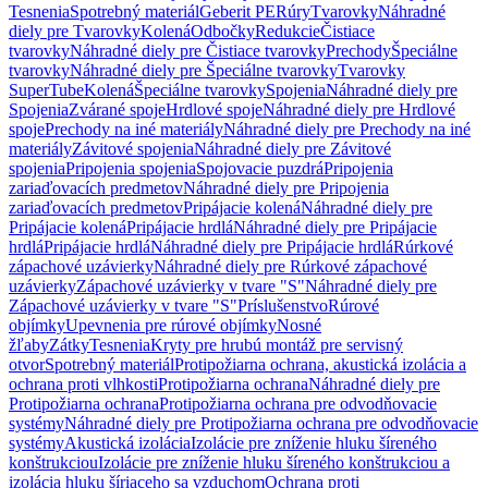
Tesnenia
Spotrebný materiál
Geberit PE
Rúry
Tvarovky
Náhradné
diely pre Tvarovky
Kolená
Odbočky
Redukcie
Čistiace
tvarovky
Náhradné diely pre Čistiace tvarovky
Prechody
Špeciálne
tvarovky
Náhradné diely pre Špeciálne tvarovky
Tvarovky
SuperTube
Kolená
Špeciálne tvarovky
Spojenia
Náhradné diely pre
Spojenia
Zvárané spoje
Hrdlové spoje
Náhradné diely pre Hrdlové
spoje
Prechody na iné materiály
Náhradné diely pre Prechody na iné
materiály
Závitové spojenia
Náhradné diely pre Závitové
spojenia
Pripojenia spojenia
Spojovacie puzdrá
Pripojenia
zariaďovacích predmetov
Náhradné diely pre Pripojenia
zariaďovacích predmetov
Pripájacie kolená
Náhradné diely pre
Pripájacie kolená
Pripájacie hrdlá
Náhradné diely pre Pripájacie
hrdlá
Pripájacie hrdlá
Náhradné diely pre Pripájacie hrdlá
Rúrkové
zápachové uzávierky
Náhradné diely pre Rúrkové zápachové
uzávierky
Zápachové uzávierky v tvare "S"
Náhradné diely pre
Zápachové uzávierky v tvare "S"
Príslušenstvo
Rúrové
objímky
Upevnenia pre rúrové objímky
Nosné
žľaby
Zátky
Tesnenia
Kryty pre hrubú montáž pre servisný
otvor
Spotrebný materiál
Protipožiarna ochrana, akustická izolácia a
ochrana proti vlhkosti
Protipožiarna ochrana
Náhradné diely pre
Protipožiarna ochrana
Protipožiarna ochrana pre odvodňovacie
systémy
Náhradné diely pre Protipožiarna ochrana pre odvodňovacie
systémy
Akustická izolácia
Izolácie pre zníženie hluku šíreného
konštrukciou
Izolácie pre zníženie hluku šíreného konštrukciou a
izolácia hluku šíriaceho sa vzduchom
Ochrana proti