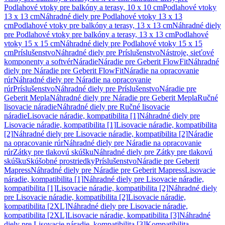
Podlahové vtoky pre balkóny a terasy, 10 x 10 cm
Podlahové vtoky
13 x 13 cm
Náhradné diely pre Podlahové vtoky 13 x 13
cm
Podlahové vtoky pre balkóny a terasy, 13 x 13 cm
Náhradné diely
pre Podlahové vtoky pre balkóny a terasy, 13 x 13 cm
Podlahové
vtoky 15 x 15 cm
Náhradné diely pre Podlahové vtoky 15 x 15
cm
Príslušenstvo
Náhradné diely pre Príslušenstvo
Nástroje, sieťové
komponenty a softvér
Náradie
Náradie pre Geberit FlowFit
Náhradné
diely pre Náradie pre Geberit FlowFit
Náradie na opracovanie
rúr
Náhradné diely pre Náradie na opracovanie
rúr
Príslušenstvo
Náhradné diely pre Príslušenstvo
Náradie pre
Geberit Mepla
Náhradné diely pre Náradie pre Geberit Mepla
Ručné
lisovacie náradie
Náhradné diely pre Ručné lisovacie
náradie
Lisovacie náradie, kompatibilita [1]
Náhradné diely pre
Lisovacie náradie, kompatibilita [1]
Lisovacie náradie, kompatibilita
[2]
Náhradné diely pre Lisovacie náradie, kompatibilita [2]
Náradie
na opracovanie rúr
Náhradné diely pre Náradie na opracovanie
rúr
Zátky pre tlakovú skúšku
Náhradné diely pre Zátky pre tlakovú
skúšku
Skúšobné prostriedky
Príslušenstvo
Náradie pre Geberit
Mapress
Náhradné diely pre Náradie pre Geberit Mapress
Lisovacie
náradie, kompatibilita [1]
Náhradné diely pre Lisovacie náradie,
kompatibilita [1]
Lisovacie náradie, kompatibilita [2]
Náhradné diely
pre Lisovacie náradie, kompatibilita [2]
Lisovacie náradie,
kompatibilita [2XL]
Náhradné diely pre Lisovacie náradie,
kompatibilita [2XL]
Lisovacie náradie, kompatibilita [3]
Náhradné
diely pre Lisovacie náradie, kompatibilita [3]
Kompatibilita