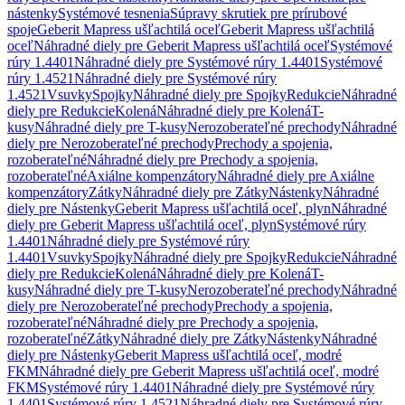
nástenky
Systémové tesnenia
Súpravy skrutiek pre prírubové
spoje
Geberit Mapress ušľachtilá oceľ
Geberit Mapress ušľachtilá
oceľ
Náhradné diely pre Geberit Mapress ušľachtilá oceľ
Systémové
rúry 1.4401
Náhradné diely pre Systémové rúry 1.4401
Systémové
rúry 1.4521
Náhradné diely pre Systémové rúry
1.4521
Vsuvky
Spojky
Náhradné diely pre Spojky
Redukcie
Náhradné
diely pre Redukcie
Kolená
Náhradné diely pre Kolená
T-
kusy
Náhradné diely pre T-kusy
Nerozoberateľné prechody
Náhradné
diely pre Nerozoberateľné prechody
Prechody a spojenia,
rozoberateľné
Náhradné diely pre Prechody a spojenia,
rozoberateľné
Axiálne kompenzátory
Náhradné diely pre Axiálne
kompenzátory
Zátky
Náhradné diely pre Zátky
Nástenky
Náhradné
diely pre Nástenky
Geberit Mapress ušľachtilá oceľ, plyn
Náhradné
diely pre Geberit Mapress ušľachtilá oceľ, plyn
Systémové rúry
1.4401
Náhradné diely pre Systémové rúry
1.4401
Vsuvky
Spojky
Náhradné diely pre Spojky
Redukcie
Náhradné
diely pre Redukcie
Kolená
Náhradné diely pre Kolená
T-
kusy
Náhradné diely pre T-kusy
Nerozoberateľné prechody
Náhradné
diely pre Nerozoberateľné prechody
Prechody a spojenia,
rozoberateľné
Náhradné diely pre Prechody a spojenia,
rozoberateľné
Zátky
Náhradné diely pre Zátky
Nástenky
Náhradné
diely pre Nástenky
Geberit Mapress ušľachtilá oceľ, modré
FKM
Náhradné diely pre Geberit Mapress ušľachtilá oceľ, modré
FKM
Systémové rúry 1.4401
Náhradné diely pre Systémové rúry
1.4401
Systémové rúry 1.4521
Náhradné diely pre Systémové rúry