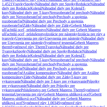
1.4521
Vsuvky
Spojky
Náhradné diely pre Spojky
Redukcie
Náhradné
diely pre Redukcie
Kolená
Náhradné diely pre Kolená
T-
kusy
Náhradné diely pre T-kusy
Nerozoberateľné prechody
Náhradné
diely pre Nerozoberateľné prechody
Prechody a spojenia,
rozoberateľné
Náhradné diely pre Prechody a spojenia,
rozoberateľné
Zátky
Náhradné diely pre Zátky
Geberit Mapress
ušľachtilá oceľ, príslušenstvo
Náhradné diely pre Geberit Mapress
ušľachtilá oceľ, príslušenstvo
Izolácie pre nástenky
Izolácia pre rúry a
tvarovky
Upevnenia pre rúry
Upevnenia pre nástenky
Náhradné diely
pre Upevnenia pre nástenky
Systémové tesnenia
Geberit Mapress
therm
Systémové rúry Therm
Tvarovka
Náhradné diely pre
Tvarovka
Spojky
Náhradné diely pre Spojky
Redukcie
Náhradné
diely pre Redukcie
Kolená
Náhradné diely pre Kolená
T-
kusy
Náhradné diely pre T-kusy
Nerozoberateľné prechody
Náhradné
diely pre Nerozoberateľné prechody
Prechody a spojenia,
rozoberateľné
Náhradné diely pre Prechody a spojenia,
rozoberateľné
Axiálne kompenzátory
Náhradné diely pre Axiálne
kompenzátory
Zátky
Náhradné diely pre Zátky
T-kusy pre
vykurovanie
Náhradné diely pre T-kusy pre vykurovanie
Prípojky
pre vykurovanie
Náhradné diely pre Prípojky pre
vykurovanie
Príslušenstvo pre Geberit Mapress Therm
Systémové
tesnenia
Upevnenia pre rúry
Geberit Mapress uhlíková oceľ
Geberit
Mapress uhlíková oceľ
Náhradné diely pre Geberit Mapress
uhlíková oceľ
Systémové rúry 1.0034
Systémové rúry