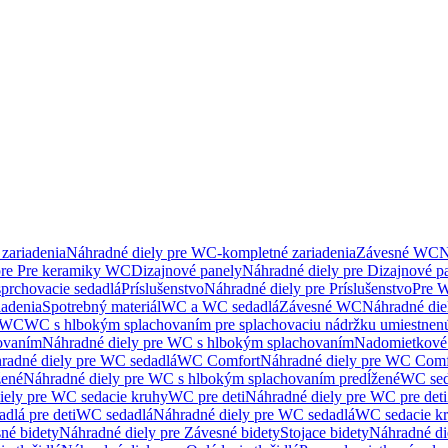
zariadenia
Náhradné diely pre WC-kompletné zariadenia
Závesné WC
N
pre Pre keramiky WC
Dizajnové panely
Náhradné diely pre Dizajnové p
sprchovacie sedadlá
Príslušenstvo
Náhradné diely pre Príslušenstvo
Pre W
iadenia
Spotrebný materiál
WC a WC sedadlá
Závesné WC
Náhradné di
e WC
WC s hlbokým splachovaním pre splachovaciu nádržku umiestne
ovaním
Náhradné diely pre WC s hlbokým splachovaním
Nadomietkové 
radné diely pre WC sedadlá
WC Comfort
Náhradné diely pre WC Comf
žené
Náhradné diely pre WC s hlbokým splachovaním predĺžené
WC sed
iely pre WC sedacie kruhy
WC pre deti
Náhradné diely pre WC pre deti
dlá pre deti
WC sedadlá
Náhradné diely pre WC sedadlá
WC sedacie k
né bidety
Náhradné diely pre Závesné bidety
Stojace bidety
Náhradné die