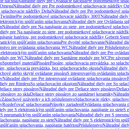
e tlačidlá
Náhradné diely pre Ovládacie tlačidlá
Pre podomietkové spla
y Omega
Náhradné diely pre Pre podomietkové splachovacie nádržky O
 splachovacie nádržky Delta
Náhradné diely pre Pre podomietkové spla
 Twinline
Pre podomietkové splachovacie nádržky 300T
Náhradné diely
lektronickým spúšťaním splachovania
Náhradné diely pre Ovládania s
cm
Náhradné diely pre Na napájanie zo siete, pre podomietkové splacho
diely pre Na napájanie zo siete, pre podomietkové splachovacie nádr
apájanie batériou, pre podomietkové splachovacie nádržky Geberit Sig
matickým spúšťaním splachovania
Pre dvojité splachovanie
Náhradné die
enstvo pre ovládania splachovania WC
Náhradné diely pre Príslušenstv
 elektronickým spúšťaním splachovania
Náhradné diely pre Pre ovláda
oduly pre WC
Náhradné diely pre Sanitárne moduly pre WC
Pre záves
vo
Spotrebný materiál
Pisoáre
Pisoáre, splachovacia prevádzka, so splac
áre, splachovacia prevádzka, bez splachovacieho okraja
Náhradné diely 
chové alebo skryté ovládanie pisoára
S integrovaným ovládaním splach
ov
Náhradné diely pre Pre integrované ovládanie splachovania pisoárov
P
iely pre Rimless
So splachovacím okrajom
Náhradné diely pre So spla
eliace steny pisoárov
Náhradné diely pre Deliace steny pisoárov
Deliac
 pisoárov zo skla
Deliace steny pisoárov zo sanitárnej keramiky
Náhradné
v
Zápachové uzávierky a ich príslušenstvo
Splachovacie rúrky, splachov
ly
Rozdeľovač splachovania
Prípojky zariadení
Ovládania splachovania 
ely pre S elektronickým spúšťaním splachovania, napájanie zo siete
S e
u
S pneumatickým spúšťaním splachovania
Náhradné diely pre S pneum
achovania, napájanie zo siete
Náhradné diely pre S elektronickým spúš
spúšťaním splachovania, napájanie batériou
Príslušenstvo
Náhradné diely