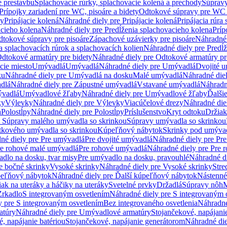
e prestavbu
Splachovacie rúrky, splachovacie kolená a prechody
Súpravy
Prípojky zariadení pre WC, pisoáre a bidety
Odtokové súpravy pre WC 
ky
Pripájacie kolená
Náhradné diely pre Pripájacie kolená
Pripájacia rúra
acieho kolena
Náhradné diely pre Predĺženia splachovacieho kolena
Príp
dtokové súpravy pre pisoáre
Zápachové uzávierky pre pisoáre
Náhradné 
a splachovacích rúrok a splachovacích kolien
Náhradné diely pre Predĺž
dtokové armatúry pre bidety
Náhradné diely pre Odtokové armatúry pr
ie miesto
Umývadlá
Umývadlá
Náhradné diely pre Umývadlá
Dvojité 
ku
Náhradné diely pre Umývadlá na dosku
Malé umývadlá
Náhradné die
dlá
Náhradné diely pre Zápustné umývadlá
Vstavané umývadlá
Náhradn
vadlá
Umývadlové žľaby
Náhradné diely pre Umývadlové žľaby
Ďalši
ky
Výlevky
Náhradné diely pre Výlevky
Viacúčelové drezy
Náhradné die
a
Polostĺpy
Náhradné diely pre Polostĺpy
Príslušenstvo
Kryt odtoku
Držiak
e Súpravy malého umývadla so skrinkou
Súpravy umývadla so skrinkou
tkového umývadla so skrinkou
Kúpeľňový nábytok
Skrinky pod umýva
né diely pre Pre umývadlá
Pre dvojité umývadlá
Náhradné diely pre Pre
re rohové malé umývadlá
Pre rohové umývadlá
Náhradné diely pre Pre 
dlo na dosku, tvar misy
Pre umývadlo na dosku, pravouhlé
Náhradné di
e bočné skrinky
Vysoké skrinky
Náhradné diely pre Vysoké skrinky
Stre
peľňový nábytok
Náhradné diely pre Ďalší kúpeľňový nábytok
Nástenné
ak na uteráky a háčiky na uteráky
Svetelné prvky
Držadlá
Súpravy nôh
M
Zrkadlo
S integrovaným osvetlením
Náhradné diely pre S integrovaným 
y pre S integrovaným osvetlením
Bez integrovaného osvetlenia
Náhradné
atúry
Náhradné diely pre Umývadlové armatúry
Stojančekové, napájanie
, napájanie batériou
Stojančekové, napájanie generátorom
Náhradné die