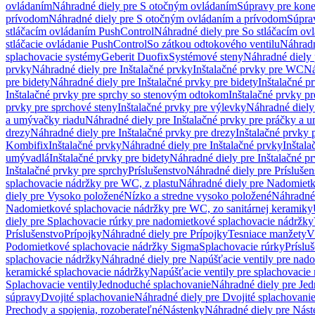
ovládaním
Náhradné diely pre S otočným ovládaním
Súpravy pre kone
prívodom
Náhradné diely pre S otočným ovládaním a prívodom
Súpra
stláčacím ovládaním PushControl
Náhradné diely pre So stláčacím o
stláčacie ovládanie PushControl
So zátkou odtokového ventilu
Náhradn
splachovacie systémy
Geberit Duofix
Systémové steny
Náhradné diely 
prvky
Náhradné diely pre Inštalačné prvky
Inštalačné prvky pre WC
Ná
pre bidety
Náhradné diely pre Inštalačné prvky pre bidety
Inštalačné p
Inštalačné prvky pre sprchy so stenovým odtokom
Inštalačné prvky pr
prvky pre sprchové steny
Inštalačné prvky pre výlevky
Náhradné diely
a umývačky riadu
Náhradné diely pre Inštalačné prvky pre práčky a 
drezy
Náhradné diely pre Inštalačné prvky pre drezy
Inštalačné prvky 
Kombifix
Inštalačné prvky
Náhradné diely pre Inštalačné prvky
Inštal
umývadlá
Inštalačné prvky pre bidety
Náhradné diely pre Inštalačné pr
Inštalačné prvky pre sprchy
Príslušenstvo
Náhradné diely pre Príslušen
splachovacie nádržky pre WC, z plastu
Náhradné diely pre Nadomietk
diely pre Vysoko položené
Nízko a stredne vysoko položené
Náhradné 
Nadomietkové splachovacie nádržky pre WC, zo sanitárnej keramiky
diely pre Splachovacie rúrky pre nadomietkové splachovacie nádržky
Príslušenstvo
Prípojky
Náhradné diely pre Prípojky
Tesniace manžety
V
Podomietkové splachovacie nádržky Sigma
Splachovacie rúrky
Príslu
splachovacie nádržky
Náhradné diely pre Napúšťacie ventily pre nad
keramické splachovacie nádržky
Napúšťacie ventily pre splachovacie
Splachovacie ventily
Jednoduché splachovanie
Náhradné diely pre Je
súpravy
Dvojité splachovanie
Náhradné diely pre Dvojité splachovani
Prechody a spojenia, rozoberateľné
Nástenky
Náhradné diely pre Nás