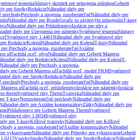
stémové tesnenia
Súpravy skrutiek pre pripojenia prírubou
Geberit
ely pre Spojky
Redukcie
Náhradné diely pre
é prechody
Prechody a spojenia, rozoberateľné
Náhradné diely pre
ením
Náhradné diely pre Rozdeľovače so závitovým pripojením
T-kusy
stvo
Náhradné diely pre Príslušenstvo
Izolácie pre rúry a
radné diely pre Upevnenia pre nástenky
Systémové tesnenia
Súpravy
oceľ
Systémové rúry 1.4401
Náhradné diely pre Systémové rúry
 pre Redukcie
Kolená
Náhradné diely pre Kolená
T-kusy
Náhradné
 pre Prechody a spojenia, rozoberateľné
Axiálne
ss ušľachtilá oceľ, plyn
Náhradné diely pre Geberit Mapress
áhradné diely pre Redukcie
Kolená
Náhradné diely pre Kolená
T-
Náhradné diely pre Prechody a spojenia,
diely pre Geberit Mapress ušľachtilá oceľ, modré FKM
Systémové
adné diely pre Spojky
Redukcie
Náhradné diely pre
é prechody
Prechody a spojenia, rozoberateľné
Náhradné diely pre
 Mapress ušľachtilá oceľ, príslušenstvo
Izolácie pre nástenky
Izolácia
ess therm
Systémové rúry Therm
Tvarovka
Náhradné diely pre
pre T-kusy
Nerozoberateľné prechody
Náhradné diely pre
Náhradné diely pre Axiálne kompenzátory
Zátky
Náhradné diely pre
anie
Príslušenstvo pre Geberit Mapress Therm
Systémové
Systémové rúry 1.0034
Systémové rúry
iely pre T-kusy
Krížové tvarovky
Náhradné diely pre Krížové
echody a spojenia, rozoberateľné
Axiálne kompenzátory
Náhradné
 pre vykurovanie
Náhradné diely pre Prípojky pre vykurovanie
Geberit
 1.0215
Vsuvky
Spojky
Náhradné diely pre Spojky
Redukcie
Náhradné