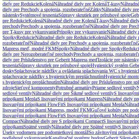
diely pre Redukcie
Kolená
Náhradné diely pre Kolená
T-kusy
Náhradné
diely pre Prechody a spojenia, rozoberateľné
Zátky
Náhradné diely pr
nástenky
Systémové tesnenia
Súpravy skrutiek pre prírubové spoje
Geb
pre Redukcie
Kolená
Náhradné diely pre Kolená
T-kusy
Náhradné diely
prechody
Prechody a spojenia, rozoberateľné
Náhradné diely pre Prech
pre T-kusy pre vykurovanie
Prípojky pre vykurovanie
Náhradné diely 
Spojky
Redukcie
Náhradné diely pre Redukcie
Kolená
Náhradné diely 
rozoberateľné
Náhradné diely pre Prechody a spojenia, rozoberateľné
Mapress meď, modré FKM
Spojky
Náhradné diely pre Spojky
Redukc
diely pre Nerozoberateľné prechody
Prechody a spojenia, rozoberateľ
diely pre Príslušenstvo pre Geberit Mapress meď
Izolácie pre nástenky
tesnenia
Súpravy skrutiek pre prírubové spoje
Hygienický systém Gebe
dosky
Splachovacie nádržky a ovládania splachovania WC s hygieni
splachovacie nádržky s hygienickým prepláchnutím
Hygienické mont
s hygienickým prepláchnutím
Náhradné diely pre Príslušenstvo pre s
zdroje
Sieťové komponenty
Potrubné armatúry
Priame sedlové ventily
N
sedlové ventily
Náhradné diely pre Šikmé sedlové ventily
S lisovanými
prípojkami Mepla
S lisovanými prípojkami Mapress
Náhradné diely pr
lisovanými prípojkami FlowFit
S lisovanými prípojkami Mepla
Náhrad
lisovanými prípojkami Mapress, modré FKM
Guľové kohúty pre pod
lisovanými prípojkami FlowFit
S lisovanými prípojkami Mepla
Náhrad
Compact
Náhradné diely pre S prípojkami Compact
S lisovanými príp
prípojkami
Spätné ventily
Náhradné diely pre Spätné ventily
S lisovan
Úseky vodomeru pre podomietkovú montáž
So závitovými prípojkam
podlahové vykurovanie
Kanalizačné systémy budov
Geberit Silent-db