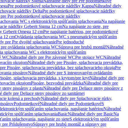
chovacie nádržky Sigma
Náhradné diely pre Pre podomietkové
mega
Pre podomietkové splachovacie nádržky Kappa
Náhradné diely
chovacie nádržky Delta
Pre podomietkové splachovacie nádržky
 pre Pre podomietkové splachovacie nádržky
plachovania WC s elektronickým spúšťaním splachovania
Na napájanie
vacie nádržky Geberit Sigma 12 cm
Na napájanie zo siete, pre
žky Geberit Omega 12 cm
Pre napájanie batériou, pre podomietkové
ma 12 cm
Ovládania splachovania WC s pneumatickým spúšťaním
ly pre Pre dvojité splachovanie
Pre jednoduché
o pre ovládania splachovania WC
Súprava pre hrubú montáž
Náhradné
nia splachovania WC s elektronickým spúšťaním
né WC
Náhradné diely pre Pre závesné WC
Pre stojace WC
Náhradné
hovacím okrajom
Náhradné diely pre Pisoáre, splachovacia prevádzka,
pre Pisoáre, splachovacia prevádzka, bez splachovacieho okraja
Pre
ovania pisoárov
Náhradné diely pre S integrovaným ovládaním
isoáre, splachovacia prevádzka, s krytom/pre kryt
Náhradné diely pre
chovacím okrajom
Pisoáre, bezvodná prevádzka
Náhradné diely pre
e steny pisoárov z plastu
Náhradné diely pre Deliace steny pisoárov z
 diely pre Deliace steny pisoárov zo sanitárnej
acie kolená a prechody
Náhradné diely pre Splachovacie rúrky,
pisoárov
Podomietkové
Náhradné diely pre Podomietkové
S
lektronickým spúšťaním splachovania, napájanie batériou
Náhradné
atickým spúšťaním splachovania
Basic
Náhradné diely pre Basic
Na
ťaním splachovania, napájanie zo siete
S elektronickým spúšťaním
 pre Príslušenstvo
Súpravy pre hrubú montáž a súpravy pre