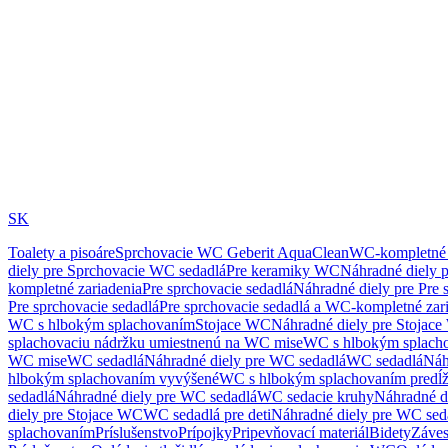
SK
Toalety a pisoáre
Sprchovacie WC Geberit AquaClean
WC-kompletné 
diely pre Sprchovacie WC sedadlá
Pre keramiky WC
Náhradné diely 
kompletné zariadenia
Pre sprchovacie sedadlá
Náhradné diely pre Pre 
Pre sprchovacie sedadlá
Pre sprchovacie sedadlá a WC-kompletné zar
WC s hlbokým splachovaním
Stojace WC
Náhradné diely pre Stojac
splachovaciu nádržku umiestnenú na WC mise
WC s hlbokým splach
WC mise
WC sedadlá
Náhradné diely pre WC sedadlá
WC sedadlá
Náh
hlbokým splachovaním vyvýšené
WC s hlbokým splachovaním predĺ
sedadlá
Náhradné diely pre WC sedadlá
WC sedacie kruhy
Náhradné d
diely pre Stojace WC
WC sedadlá pre deti
Náhradné diely pre WC seda
splachovaním
Príslušenstvo
Prípojky
Pripevňovací materiál
Bidety
Záves