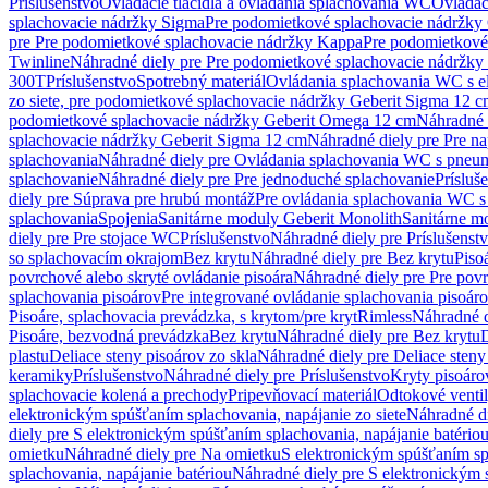
Príslušenstvo
Ovládacie tlačidlá a ovládania splachovania WC
Ovládaci
splachovacie nádržky Sigma
Pre podomietkové splachovacie nádržk
pre Pre podomietkové splachovacie nádržky Kappa
Pre podomietkové
Twinline
Náhradné diely pre Pre podomietkové splachovacie nádržky
300T
Príslušenstvo
Spotrebný materiál
Ovládania splachovania WC s e
zo siete, pre podomietkové splachovacie nádržky Geberit Sigma 12 
podomietkové splachovacie nádržky Geberit Omega 12 cm
Náhradné 
splachovacie nádržky Geberit Sigma 12 cm
Náhradné diely pre Pre n
splachovania
Náhradné diely pre Ovládania splachovania WC s pneu
splachovanie
Náhradné diely pre Pre jednoduché splachovanie
Prísluš
diely pre Súprava pre hrubú montáž
Pre ovládania splachovania WC s
splachovania
Spojenia
Sanitárne moduly Geberit Monolith
Sanitárne m
diely pre Pre stojace WC
Príslušenstvo
Náhradné diely pre Príslušenst
so splachovacím okrajom
Bez krytu
Náhradné diely pre Bez krytu
Piso
povrchové alebo skryté ovládanie pisoára
Náhradné diely pre Pre povr
splachovania pisoárov
Pre integrované ovládanie splachovania pisoár
Pisoáre, splachovacia prevádzka, s krytom/pre kryt
Rimless
Náhradné d
Pisoáre, bezvodná prevádzka
Bez krytu
Náhradné diely pre Bez krytu
D
plastu
Deliace steny pisoárov zo skla
Náhradné diely pre Deliace steny
keramiky
Príslušenstvo
Náhradné diely pre Príslušenstvo
Kryty pisoáro
splachovacie kolená a prechody
Pripevňovací materiál
Odtokové venti
elektronickým spúšťaním splachovania, napájanie zo siete
Náhradné di
diely pre S elektronickým spúšťaním splachovania, napájanie batério
omietku
Náhradné diely pre Na omietku
S elektronickým spúšťaním spl
splachovania, napájanie batériou
Náhradné diely pre S elektronickým 