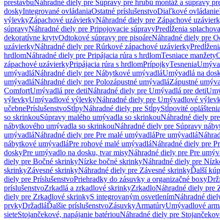
prestavbu
Náhradné diely pre Súpravy pre hrubú montáž a súpravy pr
dosky
Integrované ovládania
Ostatné príslušenstvo
Diaľkové ovládanie
výlevky
Zápachové uzávierky
Náhradné diely pre Zápachové uzávier
súpravy
Náhradné diely pre Pripojovacie súpravy
Predĺženia splachov
dekoratívne kryty
Odtokové súpravy pre pisoáre
Náhradné diely pre O
uzávierky
Náhradné diely pre Rúrkové zápachové uzávierky
Predĺženi
hrdlom
Náhradné diely pre Pripájacia rúra s hrdlom
Tesniace manžety
O
zápachové uzávierky
Pripájacia rúra s hrdlom
Prípojky
Tesnenia
Umývac
umývadlá
Náhradné diely pre Nábytkové umývadlá
Umývadlá na dos
umývadlá
Náhradné diely pre Polozápustné umývadlá
Zápustné umýva
Comfort
Umývadlá pre deti
Náhradné diely pre Umývadlá pre deti
Umý
výlevky
Umývadlové výlevky
Náhradné diely pre Umývadlové výlev
učebne
Príslušenstvo
Stĺpy
Náhradné diely pre Stĺpy
Stĺpovité oplášteni
so skrinkou
Súpravy malého umývadla so skrinkou
Náhradné diely pr
nábytkového umývadla so skrinkou
Náhradné diely pre Súpravy náby
umývadlá
Náhradné diely pre Pre malé umývadlá
Pre umývadlá
Náhrad
nábytkové umývadlá
Pre rohové malé umývadlá
Náhradné diely pre P
dosky
Pre umývadlo na dosku, tvar misy
Náhradné diely pre Pre umýva
diely pre Bočné skrinky
Nízke bočné skrinky
Náhradné diely pre Nízk
skrinky
Závesné skrinky
Náhradné diely pre Závesné skrinky
Ďalší kú
diely pre Príslušenstvo
Priehradky do zásuvky a organizačné boxy
Drži
príslušenstvo
Zrkadlá a zrkadlové skrinky
Zrkadlo
Náhradné diely pre 
diely pre Zrkadlové skrinky
S integrovaným osvetlením
Náhradné diel
prvky
Držadlá
Ďalšie príslušenstvo
Zásuvky
Armatúry
Umývadlové arm
siete
Stojančekové, napájanie batériou
Náhradné diely pre Stojančekové