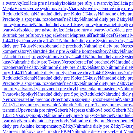
a tvarovky
Izolácie pre nástenky
Izolácia pre rúry a tvarovky
Izolácia p
Mepla
Viacvrstvové systémové rúry
Viacvrstvové systémové rúry pre 
Redukcie
Kolená
Náhradné diely pre Kolená
T-kusy
Náhradné diely pr
Prechody a spojenia, rozoberateľné
Zátky
Náhradné diely pre Zátky
Ná
pre vykurovanie
Náhradné diely pre T-kusy pre vykurovanie
Prípojky 
tvarovky
Izolácie pre nástenky
Izolácia pre rúry a tvarovky
Izolácia pre
skrutiek pre prírubové spoje
Geberit Mapress ušľachtilá oceľ
Geberit M
1.4401
Systémové rúry 1.4521
Náhradné diely pre Systémové rúry 1.
diely pre T-kusy
Nerozoberateľné prechody
Náhradné diely pre Neroz
kompenzátory
Náhradné diely pre Axiálne kompenzátory
Zátky
Náhrad
ušľachtilá oceľ, plyn
Systémové rúry 1.4401
Náhradné diely pre Syst
kusy
Náhradné diely pre T-kusy
Nerozoberateľné prechody
Náhradné d
rozoberateľné
Zátky
Náhradné diely pre Zátky
Nástenky
Náhradné diel
rúry 1.4401
Náhradné diely pre Systémové rúry 1.4401
Systémové rúr
Redukcie
Kolená
Náhradné diely pre Kolená
T-kusy
Náhradné diely pr
Prechody a spojenia, rozoberateľné
Zátky
Náhradné diely pre Zátky
Ge
pre rúry a tvarovky
Upevnenia pre rúry
Upevnenia pre nástenky
Náhrad
Tvarovka
Spojky
Náhradné diely pre Spojky
Redukcie
Náhradné diely 
Nerozoberateľné prechody
Prechody a spojenia, rozoberateľné
Náhradn
Zátky
T-kusy pre vykurovanie
Náhradné diely pre T-kusy pre vykurov
tesnenia
Upevnenia pre rúry
Geberit Mapress uhlíková oceľ
Geberit Ma
1.0215
Vsuvky
Spojky
Náhradné diely pre Spojky
Redukcie
Náhradné d
tvarovky
Nerozoberateľné prechody
Náhradné diely pre Nerozoberate
diely pre Axiálne kompenzátory
Zátky
Náhradné diely pre Zátky
T-kus
Mapress uhlíková oceľ, modré FKM
Náhradné diely pre Geberit Map