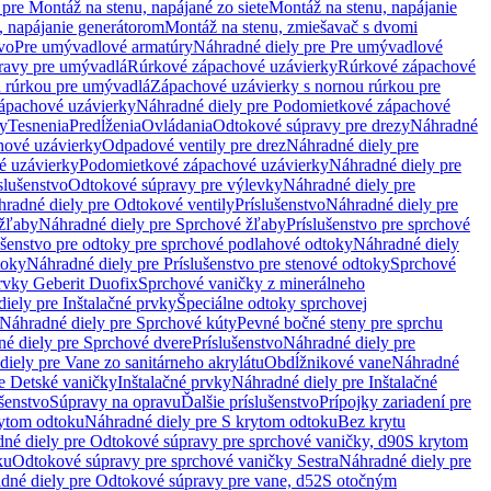
pre Montáž na stenu, napájané zo siete
Montáž na stenu, napájanie
, napájanie generátorom
Montáž na stenu, zmiešavač s dvomi
vo
Pre umývadlové armatúry
Náhradné diely pre Pre umývadlové
ravy pre umývadlá
Rúrkové zápachové uzávierky
Rúrkové zápachové
u rúrkou pre umývadlá
Zápachové uzávierky s nornou rúrkou pre
ápachové uzávierky
Náhradné diely pre Podomietkové zápachové
ky
Tesnenia
Predĺženia
Ovládania
Odtokové súpravy pre drezy
Náhradné
ové uzávierky
Odpadové ventily pre drez
Náhradné diely pre
é uzávierky
Podomietkové zápachové uzávierky
Náhradné diely pre
slušenstvo
Odtokové súpravy pre výlevky
Náhradné diely pre
radné diely pre Odtokové ventily
Príslušenstvo
Náhradné diely pre
žľaby
Náhradné diely pre Sprchové žľaby
Príslušenstvo pre sprchové
ušenstvo pre odtoky pre sprchové podlahové odtoky
Náhradné diely
toky
Náhradné diely pre Príslušenstvo pre stenové odtoky
Sprchové
prvky Geberit Duofix
Sprchové vaničky z minerálneho
iely pre Inštalačné prvky
Špeciálne odtoky sprchovej
Náhradné diely pre Sprchové kúty
Pevné bočné steny pre sprchu
é diely pre Sprchové dvere
Príslušenstvo
Náhradné diely pre
iely pre Vane zo sanitárneho akrylátu
Obdĺžnikové vane
Náhradné
e Detské vaničky
Inštalačné prvky
Náhradné diely pre Inštalačné
ušenstvo
Súpravy na opravu
Ďalšie príslušenstvo
Prípojky zariadení pre
ytom odtoku
Náhradné diely pre S krytom odtoku
Bez krytu
né diely pre Odtokové súpravy pre sprchové vaničky, d90
S krytom
ku
Odtokové súpravy pre sprchové vaničky Sestra
Náhradné diely pre
dné diely pre Odtokové súpravy pre vane, d52
S otočným