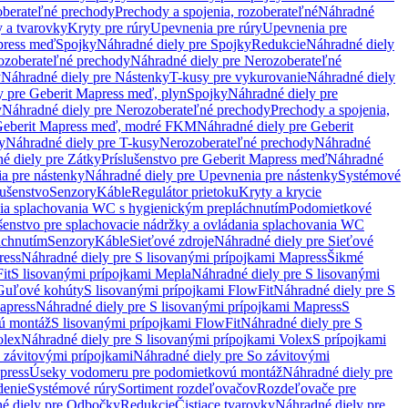
oberateľné prechody
Prechody a spojenia, rozoberateľné
Náhradné
y a tvarovky
Kryty pre rúry
Upevnenia pre rúry
Upevnenia pre
press meď
Spojky
Náhradné diely pre Spojky
Redukcie
Náhradné diely
ozoberateľné prechody
Náhradné diely pre Nerozoberateľné
y
Náhradné diely pre Nástenky
T-kusy pre vykurovanie
Náhradné diely
y pre Geberit Mapress meď, plyn
Spojky
Náhradné diely pre
y
Náhradné diely pre Nerozoberateľné prechody
Prechody a spojenia,
eberit Mapress meď, modré FKM
Náhradné diely pre Geberit
y
Náhradné diely pre T-kusy
Nerozoberateľné prechody
Náhradné
é diely pre Zátky
Príslušenstvo pre Geberit Mapress meď
Náhradné
a pre nástenky
Náhradné diely pre Upevnenia pre nástenky
Systémové
lušenstvo
Senzory
Káble
Regulátor prietoku
Kryty a krycie
nia splachovania WC s hygienickým prepláchnutím
Podomietkové
ušenstvo pre splachovacie nádržky a ovládania splachovania WC
áchnutím
Senzory
Káble
Sieťové zdroje
Náhradné diely pre Sieťové
ress
Náhradné diely pre S lisovanými prípojkami Mapress
Šikmé
it
S lisovanými prípojkami Mepla
Náhradné diely pre S lisovanými
 Guľové kohúty
S lisovanými prípojkami FlowFit
Náhradné diely pre S
apress
Náhradné diely pre S lisovanými prípojkami Mapress
S
ú montáž
S lisovanými prípojkami FlowFit
Náhradné diely pre S
olex
Náhradné diely pre S lisovanými prípojkami Volex
S prípojkami
 závitovými prípojkami
Náhradné diely pre So závitovými
press
Úseky vodomeru pre podomietkovú montáž
Náhradné diely pre
denie
Systémové rúry
Sortiment rozdeľovačov
Rozdeľovače pre
é diely pre Odbočky
Redukcie
Čistiace tvarovky
Náhradné diely pre