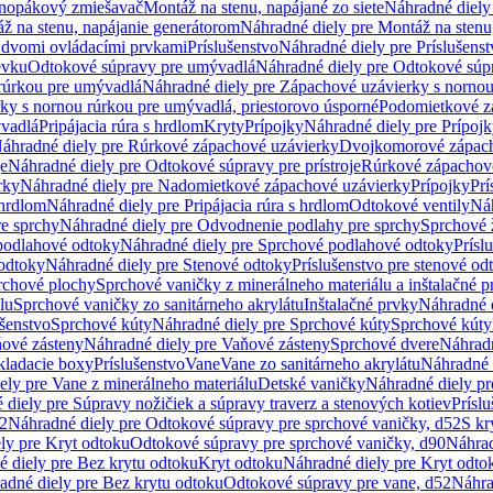
dnopákový zmiešavač
Montáž na stenu, napájané zo siete
Náhradné diely 
ž na stenu, napájanie generátorom
Náhradné diely pre Montáž na stenu
s dvomi ovládacími prvkami
Príslušenstvo
Náhradné diely pre Príslušenst
evku
Odtokové súpravy pre umývadlá
Náhradné diely pre Odtokové súp
rúrkou pre umývadlá
Náhradné diely pre Zápachové uzávierky s norno
ky s nornou rúrkou pre umývadlá, priestorovo úsporné
Podomietkové z
ývadlá
Pripájacia rúra s hrdlom
Kryty
Prípojky
Náhradné diely pre Prípoj
áhradné diely pre Rúrkové zápachové uzávierky
Dvojkomorové zápach
je
Náhradné diely pre Odtokové súpravy pre prístroje
Rúrkové zápachov
rky
Náhradné diely pre Nadomietkové zápachové uzávierky
Prípojky
Prí
 hrdlom
Náhradné diely pre Pripájacia rúra s hrdlom
Odtokové ventily
Náh
e sprchy
Náhradné diely pre Odvodnenie podlahy pre sprchy
Sprchové 
podlahové odtoky
Náhradné diely pre Sprchové podlahové odtoky
Prísl
odtoky
Náhradné diely pre Stenové odtoky
Príslušenstvo pre stenové od
rchové plochy
Sprchové vaničky z minerálneho materiálu a inštalačné 
lu
Sprchové vaničky zo sanitárneho akrylátu
Inštalačné prvky
Náhradné d
ušenstvo
Sprchové kúty
Náhradné diely pre Sprchové kúty
Sprchové kúty
ové zásteny
Náhradné diely pre Vaňové zásteny
Sprchové dvere
Náhradn
ladacie boxy
Príslušenstvo
Vane
Vane zo sanitárneho akrylátu
Náhradné d
ely pre Vane z minerálneho materiálu
Detské vaničky
Náhradné diely pr
diely pre Súpravy nožičiek a súpravy traverz a stenových kotiev
Prísl
52
Náhradné diely pre Odtokové súpravy pre sprchové vaničky, d52
S kr
ly pre Kryt odtoku
Odtokové súpravy pre sprchové vaničky, d90
Náhrad
 diely pre Bez krytu odtoku
Kryt odtoku
Náhradné diely pre Kryt odto
adné diely pre Bez krytu odtoku
Odtokové súpravy pre vane, d52
Náhra