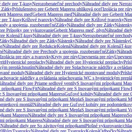
 diely pre T-kusy
Nerozoberateľné prechody
Náhradné diely pre Neroz
e Zátky
Príslušenstvo pre Geberit Mapress uhlíková oceľ
Izolácia pre rúr
erit Mapress meď
Geberit Mapress meď
Náhradné diely pre Geberit Ma
 pre T-kusy
Krížové tvarovky
Náhradné diely pre Krížové tvarovky
Ner
ody a spojenia, rozoberateľné
Zátky
Náhradné diely pre Zátky
Nástenk
pre Prípojky pre vykurovanie
Geberit Mapress meď, plyn
Náhradné diel
pre Kolená
T-kusy
Náhradné diely pre T-kusy
Nerozoberateľné prechod
Zátky
Náhradné diely pre Zátky
Nástenky
Náhradné diely pre Nástenky
G
ie
Náhradné diely pre Redukcie
Kolená
Náhradné diely pre Kolená
T-kus
né
Náhradné diely pre Prechody a spojenia, rozoberateľné
Zátky
Náhradn
Izolácia pre rúry a tvarovky
Kryty pre rúry
Upevnenia pre rúry
Upevneni
rit
Hygienické preplachy
Náhradné diely pre Hygienické preplachy
Prís
ckým prepláchnutím
Náhradné diely pre Splachovacie nádržky a ovláda
ované moduly
Náhradné diely pre Hygienické montované moduly
Prísl
plachovacie nádržky a ovládania splachovania WC s hygienickým prepl
áhradné diely pre Priame sedlové ventily
S lisovanými prípojkami Map
 prípojkami FlowFit
Náhradné diely pre S lisovanými prípojkami FlowF
e S lisovanými prípojkami Mapress
Guľové kohúty
Náhradné diely pre
né diely pre S lisovanými prípojkami Mepla
S lisovanými prípojkami M
omietkovú montáž
Náhradné diely pre Guľové kohúty pre podomietkov
né diely pre S lisovanými prípojkami Mepla
S lisovanými prípojkami V
ojkami Mapress
Náhradné diely pre S lisovanými prípojkami Mapress
So
ými prípojkami Mapress
Náhradné diely pre S lisovanými prípojkami Ma
i
Náhradné diely pre So závitovými prípojkami
Plošné vykurovanie/chla
20
Rúry
Tvarovky
Náhradné diely pre Tvarovky
Kolená
Odbočky
Náhradn