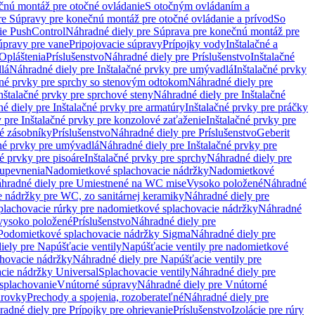
čnú montáž pre otočné ovládanie
S otočným ovládaním a
re Súpravy pre konečnú montáž pre otočné ovládanie a prívod
So
ie PushControl
Náhradné diely pre Súprava pre konečnú montáž pre
úpravy pre vane
Pripojovacie súpravy
Prípojky vody
Inštalačné a
Opláštenia
Príslušenstvo
Náhradné diely pre Príslušenstvo
Inštalačné
lá
Náhradné diely pre Inštalačné prvky pre umývadlá
Inštalačné prvky
čné prvky pre sprchy so stenovým odtokom
Náhradné diely pre
nštalačné prvky pre sprchové steny
Náhradné diely pre Inštalačné
é diely pre Inštalačné prvky pre armatúry
Inštalačné prvky pre práčky
 pre Inštalačné prvky pre konzolové zaťaženie
Inštalačné prvky pre
né zásobníky
Príslušenstvo
Náhradné diely pre Príslušenstvo
Geberit
čné prvky pre umývadlá
Náhradné diely pre Inštalačné prvky pre
é prvky pre pisoáre
Inštalačné prvky pre sprchy
Náhradné diely pre
 upevnenia
Nadomietkové splachovacie nádržky
Nadomietkové
hradné diely pre Umiestnené na WC mise
Vysoko položené
Náhradné
 nádržky pre WC, zo sanitárnej keramiky
Náhradné diely pre
plachovacie rúrky pre nadomietkové splachovacie nádržky
Náhradné
 vysoko položené
Príslušenstvo
Náhradné diely pre
Podomietkové splachovacie nádržky Sigma
Náhradné diely pre
iely pre Napúšťacie ventily
Napúšťacie ventily pre nadomietkové
chovacie nádržky
Náhradné diely pre Napúšťacie ventily pre
acie nádržky Universal
Splachovacie ventily
Náhradné diely pre
 splachovanie
Vnútorné súpravy
Náhradné diely pre Vnútorné
arovky
Prechody a spojenia, rozoberateľné
Náhradné diely pre
adné diely pre Prípojky pre ohrievanie
Príslušenstvo
Izolácie pre rúry