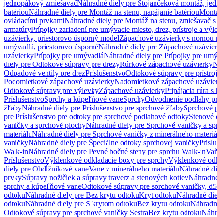
jednopákový zmiešavač
Náhradné diely pre Stojančeková montáž, je
batériou
Náhradné diely pre Montáž na stenu, napájanie batériou
Montá
ovládacími prvkami
Náhradné diely pre Montáž na stenu, zmiešavač 
armatúry
Prípojky zariadení pre umývacie miesto, drez, prístroje a výl
uzávierky, priestorovo úsporný model
Zápachové uzávierky s nornou 
umývadlá, priestorovo úsporné
Náhradné diely pre Zápachové uzávier
uzávierky
Prípojky pre umývadlá
Náhradné diely pre Prípojky pre um
diely pre Odtokové súpravy pre drezy
Rúrkové zápachové uzávierky
N
Odpadové ventily pre drez
Príslušenstvo
Odtokové súpravy pre prístro
Podomietkové zápachové uzávierky
Nadomietkové zápachové uzávie
Odtokové súpravy pre výlevky
Zápachové uzávierky
Pripájacia rúra s
Príslušenstvo
Sprchy a kúpeľňové vane
Sprchy
Odvodnenie podlahy pr
žľaby
Náhradné diely pre Príslušenstvo pre sprchové žľaby
Sprchové 
pre Príslušenstvo pre odtoky pre sprchové podlahové odtoky
Stenové 
vaničky a sprchové plochy
Náhradné diely pre Sprchové vaničky a sp
materiálu
Náhradné diely pre Sprchové vaničky z minerálneho materiá
vaničky
Náhradné diely pre Špeciálne odtoky sprchovej vaničky
Prísl
Walk-in
Náhradné diely pre Pevné bočné steny pre sprchu Walk-in
Vaň
Príslušenstvo
Výklenkové odkladacie boxy pre sprchy
Výklenkové odk
diely pre Obdĺžnikové vane
Vane z minerálneho materiálu
Náhradné di
prvky
Súpravy nožičiek a súpravy traverz a stenových kotiev
Náhradné 
sprchy a kúpeľňové vane
Odtokové súpravy pre sprchové vaničky, d
odtoku
Náhradné diely pre Bez krytu odtoku
Kryt odtoku
Náhradné die
odtoku
Náhradné diely pre S krytom odtoku
Bez krytu odtoku
Náhradné
Odtokové súpravy pre sprchové vaničky Sestra
Bez krytu odtoku
Náhr