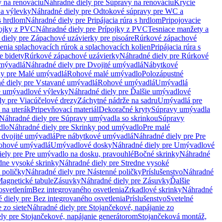
 na renováciu
Náhradné diely pre Súpravy na renováciu
Krycie
a výlevky
Náhradné diely pre Odtokové súpravy pre WC a
 s hrdlom
Náhradné diely pre Pripájacia rúra s hrdlom
Pripojovacie
ojky z PVC
Náhradné diely pre Prípojky z PVC
Tesniace manžety a
diely pre Zápachové uzávierky pre pisoáre
Rúrkové zápachové
enia splachovacích rúrok a splachovacích kolien
Pripájacia rúra s
e bidety
Rúrkové zápachové uzávierky
Náhradné diely pre Rúrkové
umývadlá
Náhradné diely pre Dvojité umývadlá
Nábytkové
ly pre Malé umývadlá
Rohové malé umývadlo
Polozápustné
é diely pre Vstavané umývadlá
Rohové umývadlá
Umývadlá
e umývadlové výlevky
Náhradné diely pre Ďalšie umývadlové
ly pre Viacúčelové drezy
Záchytné nádrže na sadru
Umývadlá pre
 na uterák
Pripevňovací materiál
Dekoračné kryty
Súpravy umývadla
Náhradné diely pre Súpravy umývadla so skrinkou
Súpravy
dlo
Náhradné diely pre Skrinky pod umývadlo
Pre malé
 dvojité umývadlá
Pre nábytkové umývadlá
Náhradné diely pre Pre
rohové umývadlá
Umývadlové dosky
Náhradné diely pre Umývadlové
ely pre Pre umývadlo na dosku, pravouhlé
Bočné skrinky
Náhradné
dne vysoké skrinky
Náhradné diely pre Stredne vysoké
 poličky
Náhradné diely pre Nástenné poličky
Príslušenstvo
Náhradné
agnetické tabule
Zásuvky
Náhradné diely pre Zásuvky
Ďalšie
osvetlením
Bez integrovaného osvetlenia
Zrkadlové skrinky
Náhradné
 diely pre Bez integrovaného osvetlenia
Príslušenstvo
Svetelné
 zo siete
Náhradné diely pre Stojančekové, napájanie zo
ly pre Stojančekové, napájanie generátorom
Stojančeková montáž,