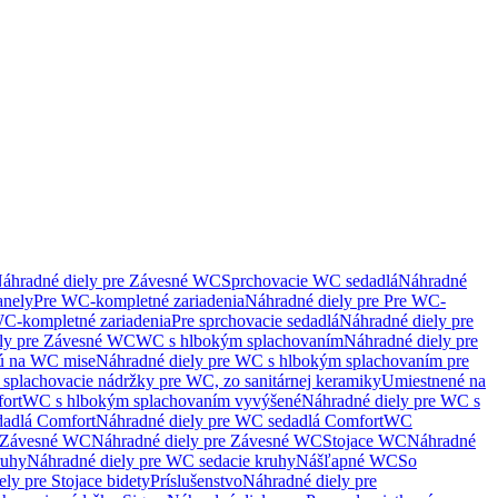
áhradné diely pre Závesné WC
Sprchovacie WC sedadlá
Náhradné
anely
Pre WC-kompletné zariadenia
Náhradné diely pre Pre WC-
C-kompletné zariadenia
Pre sprchovacie sedadlá
Náhradné diely pre
ely pre Závesné WC
WC s hlbokým splachovaním
Náhradné diely pre
nú na WC mise
Náhradné diely pre WC s hlbokým splachovaním pre
splachovacie nádržky pre WC, zo sanitárnej keramiky
Umiestnené na
ort
WC s hlbokým splachovaním vyvýšené
Náhradné diely pre WC s
adlá Comfort
Náhradné diely pre WC sedadlá Comfort
WC
Závesné WC
Náhradné diely pre Závesné WC
Stojace WC
Náhradné
ruhy
Náhradné diely pre WC sedacie kruhy
Nášľapné WC
So
ly pre Stojace bidety
Príslušenstvo
Náhradné diely pre