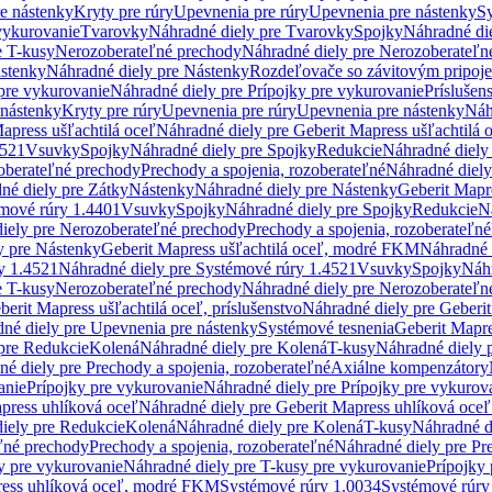
re nástenky
Kryty pre rúry
Upevnenia pre rúry
Upevnenia pre nástenky
Sy
vykurovanie
Tvarovky
Náhradné diely pre Tvarovky
Spojky
Náhradné di
e T-kusy
Nerozoberateľné prechody
Náhradné diely pre Nerozoberateľn
stenky
Náhradné diely pre Nástenky
Rozdeľovače so závitovým pripoj
pre vykurovanie
Náhradné diely pre Prípojky pre vykurovanie
Príslušen
 nástenky
Kryty pre rúry
Upevnenia pre rúry
Upevnenia pre nástenky
Náh
apress ušľachtilá oceľ
Náhradné diely pre Geberit Mapress ušľachtilá 
4521
Vsuvky
Spojky
Náhradné diely pre Spojky
Redukcie
Náhradné diely
oberateľné prechody
Prechody a spojenia, rozoberateľné
Náhradné diely
né diely pre Zátky
Nástenky
Náhradné diely pre Nástenky
Geberit Mapre
émové rúry 1.4401
Vsuvky
Spojky
Náhradné diely pre Spojky
Redukcie
N
iely pre Nerozoberateľné prechody
Prechody a spojenia, rozoberateľné
y pre Nástenky
Geberit Mapress ušľachtilá oceľ, modré FKM
Náhradné 
y 1.4521
Náhradné diely pre Systémové rúry 1.4521
Vsuvky
Spojky
Náhr
e T-kusy
Nerozoberateľné prechody
Náhradné diely pre Nerozoberateľn
berit Mapress ušľachtilá oceľ, príslušenstvo
Náhradné diely pre Geberit
né diely pre Upevnenia pre nástenky
Systémové tesnenia
Geberit Mapr
pre Redukcie
Kolená
Náhradné diely pre Kolená
T-kusy
Náhradné diely 
é diely pre Prechody a spojenia, rozoberateľné
Axiálne kompenzátory
anie
Prípojky pre vykurovanie
Náhradné diely pre Prípojky pre vykurov
press uhlíková oceľ
Náhradné diely pre Geberit Mapress uhlíková oceľ
iely pre Redukcie
Kolená
Náhradné diely pre Kolená
T-kusy
Náhradné d
ľné prechody
Prechody a spojenia, rozoberateľné
Náhradné diely pre Pr
y pre vykurovanie
Náhradné diely pre T-kusy pre vykurovanie
Prípojky
ress uhlíková oceľ, modré FKM
Systémové rúry 1.0034
Systémové rúry