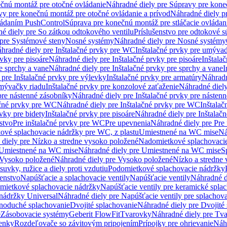
čnú montáž pre otočné ovládanie
Náhradné diely pre Súpravy pre kone
vy pre konečnú montáž pre otočné ovládanie a prívod
Náhradné diely p
vládaním PushControl
Súprava pre konečnú montáž pre stláčacie ovládan
é diely pre So zátkou odtokového ventilu
Príslušenstvo pre odtokové s
pre Systémové steny
Nosné systémy
Náhradné diely pre Nosné systémy
hradné diely pre Inštalačné prvky pre WC
Inštalačné prvky pre umývad
rvky pre pisoáre
Náhradné diely pre Inštalačné prvky pre pisoáre
Inštala
e sprchy a vane
Náhradné diely pre Inštalačné prvky pre sprchy a vane
I
 pre Inštalačné prvky pre výlevky
Inštalačné prvky pre armatúry
Náhradn
umývačky riadu
Inštalačné prvky pre konzolové zaťaženie
Náhradné diely
pre nástenné zásobníky
Náhradné diely pre Inštalačné prvky pre násten
ačné prvky pre WC
Náhradné diely pre Inštalačné prvky pre WC
Inštala
vky pre bidety
Inštalačné prvky pre pisoáre
Náhradné diely pre Inštalačn
stvo
Pre inštalačné prvky pre WC
Pre upevnenia
Náhradné diely pre Pre
ové splachovacie nádržky pre WC, z plastu
Umiestnené na WC mise
Ná
diely pre Nízko a stredne vysoko položené
Nadomietkové splachovacie
Umiestnené na WC mise
Náhradné diely pre Umiestnené na WC mise
S
Vysoko položené
Náhradné diely pre Vysoko položené
Nízko a stredne
suvky, ružice a diely proti vzdutiu
Podomietkové splachovacie nádržky
šenstvo
Napúšťacie a splachovacie ventily
Napúšťacie ventily
Náhradné d
omietkové splachovacie nádržky
Napúšťacie ventily pre keramické spla
 nádržky Universal
Náhradné diely pre Napúšťacie ventily pre splachov
dnoduché splachovanie
Dvojité splachovanie
Náhradné diely pre Dvojité
e
Zásobovacie systémy
Geberit FlowFit
Tvarovky
Náhradné diely pre Tv
tenky
Rozdeľovače so závitovým pripojením
Prípojky pre ohrievanie
Náhr