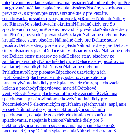
integrované ovládanie splachovania pisoárov
Náhradné diely pre Pre
integrované ovládanie splachovania pisoárov
Pisoáre, splachovacia
prevádzka, s krytom/pre kryt
Náhradné diely pre Pisoáre,
splachovacia prevádzka, s krytom/pre kryt
Rimless
Náhradné diely
pre Rimless
So splachovacím okrajom
Náhradné diely pre So
splachovacím okrajom
Pisoáre, bezvodná prevádzka
Náhradné diely
pre Pisoáre, bezvodná prevádzka
Bez krytu
Náhradné diely pre Bez
krytu
Deliace steny pisoárov
Náhradné diely pre Deliace steny
pisoárov
Deliace steny pisoárov z plastu
Náhradné diely pre Deliace
steny pisoárov z plastu
Deliace steny pisoárov zo skla
Náhradné diely
pre Deliace steny pisoárov zo skla
Deliace steny pisoárov zo
sanitárnej keramiky
Náhradné diely pre Deliace steny pisoárov zo
sanitárnej keramiky
Príslušenstvo
Náhradné diely pre
Príslušenstvo
Kryty pisoárov
Zápachové uzávierky a ich
príslušenstvo
Splachovacie rúrky, splachovacie kolená a
prechody
Náhradné diely pre Splachovacie rúrky, splachovacie
kolená a prechody
Pripevňovací materiál
Odtokové
ventily
Rozdeľovač splachovania
Prípojky zariadení
Ovládania
splachovania pisoárov
Podomietkové
Náhradné diely pre
Podomietkové
S elektronickým spúšťaním splachovania, napájanie
zo siete
Náhradné diely pre S elektronickým spúšťaním
splachovania, napájanie zo siete
S elektronickým spúšťaním
splachovania, napájanie batériou
Náhradné diely pre S
elektronickým spúšťaním splachovania, napájanie batériou
S
pneumatickým spúšťaním splachovania
Náhradné diely pre S