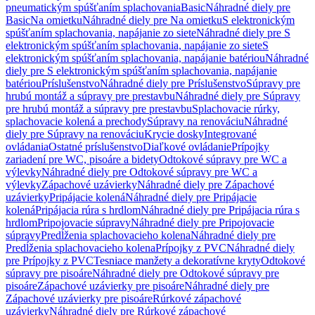
pneumatickým spúšťaním splachovania
Basic
Náhradné diely pre
Basic
Na omietku
Náhradné diely pre Na omietku
S elektronickým
spúšťaním splachovania, napájanie zo siete
Náhradné diely pre S
elektronickým spúšťaním splachovania, napájanie zo siete
S
elektronickým spúšťaním splachovania, napájanie batériou
Náhradné
diely pre S elektronickým spúšťaním splachovania, napájanie
batériou
Príslušenstvo
Náhradné diely pre Príslušenstvo
Súpravy pre
hrubú montáž a súpravy pre prestavbu
Náhradné diely pre Súpravy
pre hrubú montáž a súpravy pre prestavbu
Splachovacie rúrky,
splachovacie kolená a prechody
Súpravy na renováciu
Náhradné
diely pre Súpravy na renováciu
Krycie dosky
Integrované
ovládania
Ostatné príslušenstvo
Diaľkové ovládanie
Prípojky
zariadení pre WC, pisoáre a bidety
Odtokové súpravy pre WC a
výlevky
Náhradné diely pre Odtokové súpravy pre WC a
výlevky
Zápachové uzávierky
Náhradné diely pre Zápachové
uzávierky
Pripájacie kolená
Náhradné diely pre Pripájacie
kolená
Pripájacia rúra s hrdlom
Náhradné diely pre Pripájacia rúra s
hrdlom
Pripojovacie súpravy
Náhradné diely pre Pripojovacie
súpravy
Predĺženia splachovacieho kolena
Náhradné diely pre
Predĺženia splachovacieho kolena
Prípojky z PVC
Náhradné diely
pre Prípojky z PVC
Tesniace manžety a dekoratívne kryty
Odtokové
súpravy pre pisoáre
Náhradné diely pre Odtokové súpravy pre
pisoáre
Zápachové uzávierky pre pisoáre
Náhradné diely pre
Zápachové uzávierky pre pisoáre
Rúrkové zápachové
uzávierky
Náhradné diely pre Rúrkové zápachové