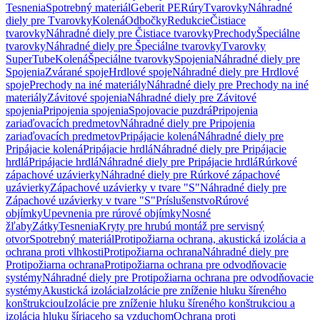
Tesnenia
Spotrebný materiál
Geberit PE
Rúry
Tvarovky
Náhradné
diely pre Tvarovky
Kolená
Odbočky
Redukcie
Čistiace
tvarovky
Náhradné diely pre Čistiace tvarovky
Prechody
Špeciálne
tvarovky
Náhradné diely pre Špeciálne tvarovky
Tvarovky
SuperTube
Kolená
Špeciálne tvarovky
Spojenia
Náhradné diely pre
Spojenia
Zvárané spoje
Hrdlové spoje
Náhradné diely pre Hrdlové
spoje
Prechody na iné materiály
Náhradné diely pre Prechody na iné
materiály
Závitové spojenia
Náhradné diely pre Závitové
spojenia
Pripojenia spojenia
Spojovacie puzdrá
Pripojenia
zariaďovacích predmetov
Náhradné diely pre Pripojenia
zariaďovacích predmetov
Pripájacie kolená
Náhradné diely pre
Pripájacie kolená
Pripájacie hrdlá
Náhradné diely pre Pripájacie
hrdlá
Pripájacie hrdlá
Náhradné diely pre Pripájacie hrdlá
Rúrkové
zápachové uzávierky
Náhradné diely pre Rúrkové zápachové
uzávierky
Zápachové uzávierky v tvare "S"
Náhradné diely pre
Zápachové uzávierky v tvare "S"
Príslušenstvo
Rúrové
objímky
Upevnenia pre rúrové objímky
Nosné
žľaby
Zátky
Tesnenia
Kryty pre hrubú montáž pre servisný
otvor
Spotrebný materiál
Protipožiarna ochrana, akustická izolácia a
ochrana proti vlhkosti
Protipožiarna ochrana
Náhradné diely pre
Protipožiarna ochrana
Protipožiarna ochrana pre odvodňovacie
systémy
Náhradné diely pre Protipožiarna ochrana pre odvodňovacie
systémy
Akustická izolácia
Izolácie pre zníženie hluku šíreného
konštrukciou
Izolácie pre zníženie hluku šíreného konštrukciou a
izolácia hluku šíriaceho sa vzduchom
Ochrana proti