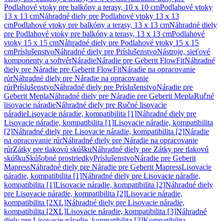
Podlahové vtoky pre balkóny a terasy, 10 x 10 cm
Podlahové vtoky
13 x 13 cm
Náhradné diely pre Podlahové vtoky 13 x 13
cm
Podlahové vtoky pre balkóny a terasy, 13 x 13 cm
Náhradné diely
pre Podlahové vtoky pre balkóny a terasy, 13 x 13 cm
Podlahové
vtoky 15 x 15 cm
Náhradné diely pre Podlahové vtoky 15 x 15
cm
Príslušenstvo
Náhradné diely pre Príslušenstvo
Nástroje, sieťové
komponenty a softvér
Náradie
Náradie pre Geberit FlowFit
Náhradné
diely pre Náradie pre Geberit FlowFit
Náradie na opracovanie
rúr
Náhradné diely pre Náradie na opracovanie
rúr
Príslušenstvo
Náhradné diely pre Príslušenstvo
Náradie pre
Geberit Mepla
Náhradné diely pre Náradie pre Geberit Mepla
Ručné
lisovacie náradie
Náhradné diely pre Ručné lisovacie
náradie
Lisovacie náradie, kompatibilita [1]
Náhradné diely pre
Lisovacie náradie, kompatibilita [1]
Lisovacie náradie, kompatibilita
[2]
Náhradné diely pre Lisovacie náradie, kompatibilita [2]
Náradie
na opracovanie rúr
Náhradné diely pre Náradie na opracovanie
rúr
Zátky pre tlakovú skúšku
Náhradné diely pre Zátky pre tlakovú
skúšku
Skúšobné prostriedky
Príslušenstvo
Náradie pre Geberit
Mapress
Náhradné diely pre Náradie pre Geberit Mapress
Lisovacie
náradie, kompatibilita [1]
Náhradné diely pre Lisovacie náradie,
kompatibilita [1]
Lisovacie náradie, kompatibilita [2]
Náhradné diely
pre Lisovacie náradie, kompatibilita [2]
Lisovacie náradie,
kompatibilita [2XL]
Náhradné diely pre Lisovacie náradie,
kompatibilita [2XL]
Lisovacie náradie, kompatibilita [3]
Náhradné
diely pre Lisovacie náradie, kompatibilita [3]
Kompatibilita