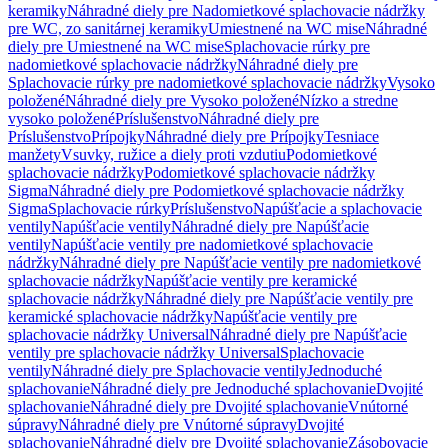
keramiky
Náhradné diely pre Nadomietkové splachovacie nádržky
pre WC, zo sanitárnej keramiky
Umiestnené na WC mise
Náhradné
diely pre Umiestnené na WC mise
Splachovacie rúrky pre
nadomietkové splachovacie nádržky
Náhradné diely pre
Splachovacie rúrky pre nadomietkové splachovacie nádržky
Vysoko
položené
Náhradné diely pre Vysoko položené
Nízko a stredne
vysoko položené
Príslušenstvo
Náhradné diely pre
Príslušenstvo
Prípojky
Náhradné diely pre Prípojky
Tesniace
manžety
Vsuvky, ružice a diely proti vzdutiu
Podomietkové
splachovacie nádržky
Podomietkové splachovacie nádržky
Sigma
Náhradné diely pre Podomietkové splachovacie nádržky
Sigma
Splachovacie rúrky
Príslušenstvo
Napúšťacie a splachovacie
ventily
Napúšťacie ventily
Náhradné diely pre Napúšťacie
ventily
Napúšťacie ventily pre nadomietkové splachovacie
nádržky
Náhradné diely pre Napúšťacie ventily pre nadomietkové
splachovacie nádržky
Napúšťacie ventily pre keramické
splachovacie nádržky
Náhradné diely pre Napúšťacie ventily pre
keramické splachovacie nádržky
Napúšťacie ventily pre
splachovacie nádržky Universal
Náhradné diely pre Napúšťacie
ventily pre splachovacie nádržky Universal
Splachovacie
ventily
Náhradné diely pre Splachovacie ventily
Jednoduché
splachovanie
Náhradné diely pre Jednoduché splachovanie
Dvojité
splachovanie
Náhradné diely pre Dvojité splachovanie
Vnútorné
súpravy
Náhradné diely pre Vnútorné súpravy
Dvojité
splachovanie
Náhradné diely pre Dvojité splachovanie
Zásobovacie