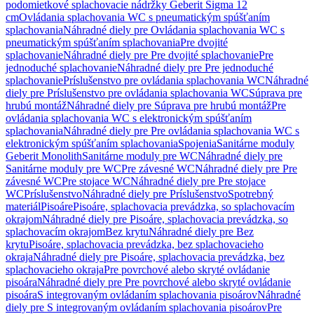
podomietkové splachovacie nádržky Geberit Sigma 12
cm
Ovládania splachovania WC s pneumatickým spúšťaním
splachovania
Náhradné diely pre Ovládania splachovania WC s
pneumatickým spúšťaním splachovania
Pre dvojité
splachovanie
Náhradné diely pre Pre dvojité splachovanie
Pre
jednoduché splachovanie
Náhradné diely pre Pre jednoduché
splachovanie
Príslušenstvo pre ovládania splachovania WC
Náhradné
diely pre Príslušenstvo pre ovládania splachovania WC
Súprava pre
hrubú montáž
Náhradné diely pre Súprava pre hrubú montáž
Pre
ovládania splachovania WC s elektronickým spúšťaním
splachovania
Náhradné diely pre Pre ovládania splachovania WC s
elektronickým spúšťaním splachovania
Spojenia
Sanitárne moduly
Geberit Monolith
Sanitárne moduly pre WC
Náhradné diely pre
Sanitárne moduly pre WC
Pre závesné WC
Náhradné diely pre Pre
závesné WC
Pre stojace WC
Náhradné diely pre Pre stojace
WC
Príslušenstvo
Náhradné diely pre Príslušenstvo
Spotrebný
materiál
Pisoáre
Pisoáre, splachovacia prevádzka, so splachovacím
okrajom
Náhradné diely pre Pisoáre, splachovacia prevádzka, so
splachovacím okrajom
Bez krytu
Náhradné diely pre Bez
krytu
Pisoáre, splachovacia prevádzka, bez splachovacieho
okraja
Náhradné diely pre Pisoáre, splachovacia prevádzka, bez
splachovacieho okraja
Pre povrchové alebo skryté ovládanie
pisoára
Náhradné diely pre Pre povrchové alebo skryté ovládanie
pisoára
S integrovaným ovládaním splachovania pisoárov
Náhradné
diely pre S integrovaným ovládaním splachovania pisoárov
Pre