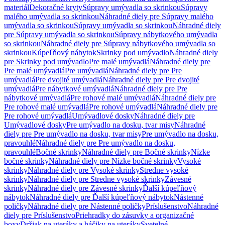
materiál
Dekoračné kryty
Súpravy umývadla so skrinkou
Súpravy
malého umývadla so skrinkou
Náhradné diely pre Súpravy malého
umývadla so skrinkou
Súpravy umývadla so skrinkou
Náhradné diely
pre Súpravy umývadla so skrinkou
Súpravy nábytkového umývadla
so skrinkou
Náhradné diely pre Súpravy nábytkového umývadla so
skrinkou
Kúpeľňový nábytok
Skrinky pod umývadlo
Náhradné diely
pre Skrinky pod umývadlo
Pre malé umývadlá
Náhradné diely pre
Pre malé umývadlá
Pre umývadlá
Náhradné diely pre Pre
umývadlá
Pre dvojité umývadlá
Náhradné diely pre Pre dvojité
umývadlá
Pre nábytkové umývadlá
Náhradné diely pre Pre
nábytkové umývadlá
Pre rohové malé umývadlá
Náhradné diely pre
Pre rohové malé umývadlá
Pre rohové umývadlá
Náhradné diely pre
Pre rohové umývadlá
Umývadlové dosky
Náhradné diely pre
Umývadlové dosky
Pre umývadlo na dosku, tvar misy
Náhradné
diely pre Pre umývadlo na dosku, tvar misy
Pre umývadlo na dosku,
pravouhlé
Náhradné diely pre Pre umývadlo na dosku,
pravouhlé
Bočné skrinky
Náhradné diely pre Bočné skrinky
Nízke
bočné skrinky
Náhradné diely pre Nízke bočné skrinky
Vysoké
skrinky
Náhradné diely pre Vysoké skrinky
Stredne vysoké
skrinky
Náhradné diely pre Stredne vysoké skrinky
Závesné
skrinky
Náhradné diely pre Závesné skrinky
Ďalší kúpeľňový
nábytok
Náhradné diely pre Ďalší kúpeľňový nábytok
Nástenné
poličky
Náhradné diely pre Nástenné poličky
Príslušenstvo
Náhradné
diely pre Príslušenstvo
Priehradky do zásuvky a organizačné
boxy
Držiak na uteráky a háčiky na uteráky
Svetelné