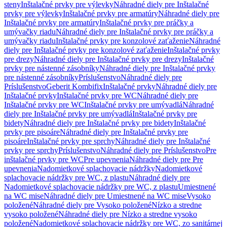
steny
Inštalačné prvky pre výlevky
Náhradné diely pre Inštalačné
prvky pre výlevky
Inštalačné prvky pre armatúry
Náhradné diely pre
Inštalačné prvky pre armatúry
Inštalačné prvky pre práčky a
umývačky riadu
Náhradné diely pre Inštalačné prvky pre práčky a
umývačky riadu
Inštalačné prvky pre konzolové zaťaženie
Náhradné
diely pre Inštalačné prvky pre konzolové zaťaženie
Inštalačné prvky
pre drezy
Náhradné diely pre Inštalačné prvky pre drezy
Inštalačné
prvky pre nástenné zásobníky
Náhradné diely pre Inštalačné prvky
pre nástenné zásobníky
Príslušenstvo
Náhradné diely pre
Príslušenstvo
Geberit Kombifix
Inštalačné prvky
Náhradné diely pre
Inštalačné prvky
Inštalačné prvky pre WC
Náhradné diely pre
Inštalačné prvky pre WC
Inštalačné prvky pre umývadlá
Náhradné
diely pre Inštalačné prvky pre umývadlá
Inštalačné prvky pre
bidety
Náhradné diely pre Inštalačné prvky pre bidety
Inštalačné
prvky pre pisoáre
Náhradné diely pre Inštalačné prvky pre
pisoáre
Inštalačné prvky pre sprchy
Náhradné diely pre Inštalačné
prvky pre sprchy
Príslušenstvo
Náhradné diely pre Príslušenstvo
Pre
inštalačné prvky pre WC
Pre upevnenia
Náhradné diely pre Pre
upevnenia
Nadomietkové splachovacie nádržky
Nadomietkové
splachovacie nádržky pre WC, z plastu
Náhradné diely pre
Nadomietkové splachovacie nádržky pre WC, z plastu
Umiestnené
na WC mise
Náhradné diely pre Umiestnené na WC mise
Vysoko
položené
Náhradné diely pre Vysoko položené
Nízko a stredne
vysoko položené
Náhradné diely pre Nízko a stredne vysoko
položené
Nadomietkové splachovacie nádržky pre WC, zo sanitárnej