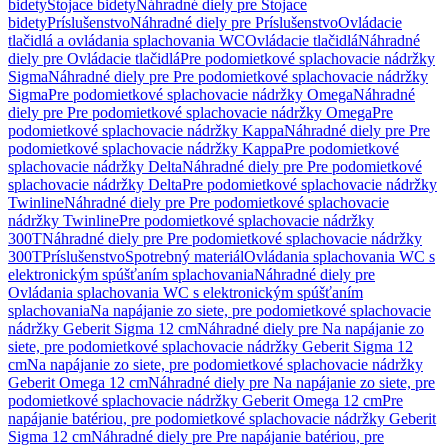
bidety
Stojace bidety
Náhradné diely pre Stojace
bidety
Príslušenstvo
Náhradné diely pre Príslušenstvo
Ovládacie
tlačidlá a ovládania splachovania WC
Ovládacie tlačidlá
Náhradné
diely pre Ovládacie tlačidlá
Pre podomietkové splachovacie nádržky
Sigma
Náhradné diely pre Pre podomietkové splachovacie nádržky
Sigma
Pre podomietkové splachovacie nádržky Omega
Náhradné
diely pre Pre podomietkové splachovacie nádržky Omega
Pre
podomietkové splachovacie nádržky Kappa
Náhradné diely pre Pre
podomietkové splachovacie nádržky Kappa
Pre podomietkové
splachovacie nádržky Delta
Náhradné diely pre Pre podomietkové
splachovacie nádržky Delta
Pre podomietkové splachovacie nádržky
Twinline
Náhradné diely pre Pre podomietkové splachovacie
nádržky Twinline
Pre podomietkové splachovacie nádržky
300T
Náhradné diely pre Pre podomietkové splachovacie nádržky
300T
Príslušenstvo
Spotrebný materiál
Ovládania splachovania WC s
elektronickým spúšťaním splachovania
Náhradné diely pre
Ovládania splachovania WC s elektronickým spúšťaním
splachovania
Na napájanie zo siete, pre podomietkové splachovacie
nádržky Geberit Sigma 12 cm
Náhradné diely pre Na napájanie zo
siete, pre podomietkové splachovacie nádržky Geberit Sigma 12
cm
Na napájanie zo siete, pre podomietkové splachovacie nádržky
Geberit Omega 12 cm
Náhradné diely pre Na napájanie zo siete, pre
podomietkové splachovacie nádržky Geberit Omega 12 cm
Pre
napájanie batériou, pre podomietkové splachovacie nádržky Geberit
Sigma 12 cm
Náhradné diely pre Pre napájanie batériou, pre