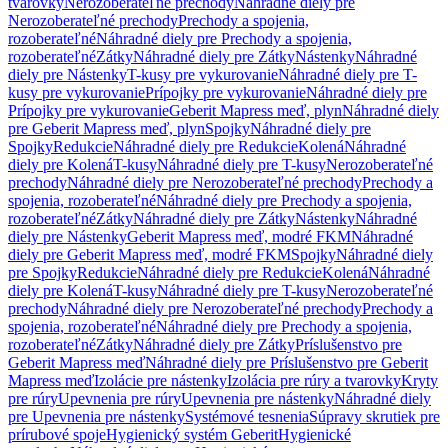
tvarovky
Nerozoberateľné prechody
Náhradné diely pre
Nerozoberateľné prechody
Prechody a spojenia,
rozoberateľné
Náhradné diely pre Prechody a spojenia,
rozoberateľné
Zátky
Náhradné diely pre Zátky
Nástenky
Náhradné
diely pre Nástenky
T-kusy pre vykurovanie
Náhradné diely pre T-
kusy pre vykurovanie
Prípojky pre vykurovanie
Náhradné diely pre
Prípojky pre vykurovanie
Geberit Mapress meď, plyn
Náhradné diely
pre Geberit Mapress meď, plyn
Spojky
Náhradné diely pre
Spojky
Redukcie
Náhradné diely pre Redukcie
Kolená
Náhradné
diely pre Kolená
T-kusy
Náhradné diely pre T-kusy
Nerozoberateľné
prechody
Náhradné diely pre Nerozoberateľné prechody
Prechody a
spojenia, rozoberateľné
Náhradné diely pre Prechody a spojenia,
rozoberateľné
Zátky
Náhradné diely pre Zátky
Nástenky
Náhradné
diely pre Nástenky
Geberit Mapress meď, modré FKM
Náhradné
diely pre Geberit Mapress meď, modré FKM
Spojky
Náhradné diely
pre Spojky
Redukcie
Náhradné diely pre Redukcie
Kolená
Náhradné
diely pre Kolená
T-kusy
Náhradné diely pre T-kusy
Nerozoberateľné
prechody
Náhradné diely pre Nerozoberateľné prechody
Prechody a
spojenia, rozoberateľné
Náhradné diely pre Prechody a spojenia,
rozoberateľné
Zátky
Náhradné diely pre Zátky
Príslušenstvo pre
Geberit Mapress meď
Náhradné diely pre Príslušenstvo pre Geberit
Mapress meď
Izolácie pre nástenky
Izolácia pre rúry a tvarovky
Kryty
pre rúry
Upevnenia pre rúry
Upevnenia pre nástenky
Náhradné diely
pre Upevnenia pre nástenky
Systémové tesnenia
Súpravy skrutiek pre
prírubové spoje
Hygienický systém Geberit
Hygienické