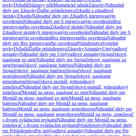
prvky
Držadlá
Súpravy nôh
Magnetické tabule
Zásuvky
Náhradné
diely pre Zásuvky
Ďalšie príslušenstvo
Zrkadlá a zrkadlové
skrinky
Zrkadlo
Náhradné diely pre Zrkadlo
S integrovaným
osvetlením
Náhradné diely pre S integrovaným osvetlením
Bez
integrovaného osvetlenia
Zrkadlové skrinky
Náhradné diely pre
Zrkadlové skrinky
S integrovaným osvetlením
Náhradné diely pre S
integrovaným osvetlením
Bez integrovaného osvetlenia
Náhradné
diely pre Bez integrovaného osvetlenia
Príslušenstvo
Svetelné
prvky
Držadlá
Ďalšie príslušenstvo
Zásuvky
Armatúry
Umývadlové
armatúry
Náhradné diely pre Umývadlové armatúry
Stojančekové,
napájanie zo siete
Náhradné diely pre Stojančekové, napájanie zo
siete
Stojančekové, napájanie batériou
Náhradné diely pre
Stojančekové, napájanie batériou
Stojančekové, napájanie
generátorom
Náhradné diely pre Stojančekové, napájanie
generátorom
Stojančeková montáž, jednopákový
zmiešavač
Náhradné diely pre Stojančeková montáž, jednopákový
zmiešavač
Montáž na stenu, napájané zo siete
Náhradné diely pre
Montáž na stenu, napájané zo siete
Montáž na stenu, napájanie
batériou
Náhradné diely pre Montáž na stenu, napájanie
batériou
Montáž na stenu, napájanie generátorom
Náhradné diely pre
Montáž na stenu, napájanie generátorom
Montáž na stenu, zmiešavač
s dvomi ovládacími prvkami
Náhradné diely pre Montáž na stenu,
zmiešavač s dvomi ovládacími prvkami
Príslušenstvo
Náhradné diely
pre Príslušenstvo
Pre umývadlové armatúry
Náhradné diely pre Pre