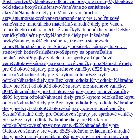
Príslušenstvo
Výklenkové odkladacie boxy pre sprchy
Výklenkové
odkladacie boxy
Príslušenstvo
Vane
Vane zo sanitárneho
akrylátu
Náhradné diely pre Vane zo sanitárneho
akrylátu
Obdĺžnikové vane
Náhradné diely pre Obdĺžnikové
vane
Vane z minerálneho materiálu
Náhradné diely pre Vane z
minerálneho materiálu
Detské vaničky
Náhradné diely pre Detské
vaničky
Inštalačné prvky
Náhradné diely pre Inštalačné
prvky
Súpravy nožičiek a súpravy traverz a stenových
kotiev
Náhradné diely pre Súpravy nožičiek a súpravy traverz a
stenových kotiev
Príslušenstvo
Súpravy na opravu
Ďalšie
príslušenstvo
Prípojky zariadení pre sprchy a kúpeľňové
vane
Odtokové súpravy pre sprchové vaničky, d52
Náhradné diely
pre Odtokové súpravy pre sprchové vaničky, d52
S krytom
odtoku
Náhradné diely pre S krytom odtoku
Bez krytu
odtoku
Náhradné diely pre Bez krytu odtoku
Kryt odtoku
Náhradné
diely pre Kryt odtoku
Odtokové súpravy pre sprchové vaničky,
d90
Náhradné diely pre Odtokové súpravy pre sprchové vaničky,
d90
S krytom odtoku
Náhradné diely pre S krytom odtoku
Bez krytu
odtoku
Náhradné diely pre Bez krytu odtoku
Kryt odtoku
Náhradné
diely pre Kryt odtoku
Odtokové súpravy pre sprchové vaničky
Sestra
Náhradné diely pre Odtokové súpravy pre sprchové vaničky
Sestra
Bez krytu odtoku
Náhradné diely pre Bez krytu
odtoku
Odtokové súpravy pre vane, d52
Náhradné diely pre
Odtokové súpravy pre vane, d52
S otočným ovládaním
Náhradné
diely pre S otočným ovládaním
Súpravy pre konečnú montáž pre