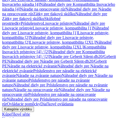
lisovacieho náradia [4]
Náhradné diely pre Kompatibilita lisovacieho
náradia [4]
Náradie na opracovanie rúr
Náhradné diely pre Náradie
na opracovanie rúr
Zátky pre tlakovú skúšku
Náhradné diely pre
Zátky pre tlakovú skúšku
Skúšobné
prostriedky
Príslušenstvo
Lisovacie prístroje
Náhradné diely pre
Lisovacie prístroje
Lisovacie prístroje, kompatibilita [1]
Náhradné
diely pre Lisovacie prístroje, kompatibilita [1]
Lisovacie prístroje,
kompatibilita [2]
Náhradné diely pre Lisovacie prístroje,
kompatibilita [2]
Lisovacie prístroje, kompatibilita [2XL]
Náhradné
diely pre Lisovacie prístroje, kompatibilita [2XL]
Kompatibilita
lisovacích prístrojov [4] / [2]
Náhradné diely pre Kompatibilita
lisovacích prístrojov [4] / [2]
Náradie pre Geberit Silent-db20/Geberit
PE
Náhradné diely pre Náradie pre Geberit Silent-db20/Geberit
PE
Náradie na elektrické zváranie
Náhradné diely pre Náradie na
elektrické zváranie
Príslušenstvo pre náradie na elektrické
zváranie
Náradie na zváranie natupo
Náhradné diely pre Náradie na
zváranie natupo
Príslušenstvo pre náradie na zváranie
natupo
Náhradné diely pre Príslušenstvo pre náradie na zváranie
natupo
Náradie na opracovanie rúr
Náhradné diely pre Náradie na
opracovanie rúr
Príslušenstvo pre náradie na opracovanie
rúr
Náhradné diely pre Príslušenstvo pre náradie na opracovanie
rúr
Ovládacie pomôcky
Diaľkové ovládania
Kategórie výrobku
Kúpeľňové série