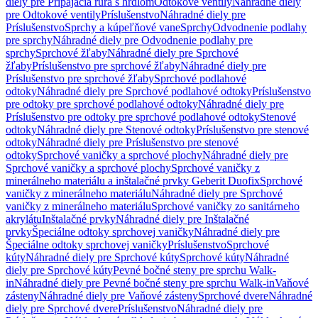
diely pre Pripájacia rúra s hrdlom
Odtokové ventily
Náhradné diely
pre Odtokové ventily
Príslušenstvo
Náhradné diely pre
Príslušenstvo
Sprchy a kúpeľňové vane
Sprchy
Odvodnenie podlahy
pre sprchy
Náhradné diely pre Odvodnenie podlahy pre
sprchy
Sprchové žľaby
Náhradné diely pre Sprchové
žľaby
Príslušenstvo pre sprchové žľaby
Náhradné diely pre
Príslušenstvo pre sprchové žľaby
Sprchové podlahové
odtoky
Náhradné diely pre Sprchové podlahové odtoky
Príslušenstvo
pre odtoky pre sprchové podlahové odtoky
Náhradné diely pre
Príslušenstvo pre odtoky pre sprchové podlahové odtoky
Stenové
odtoky
Náhradné diely pre Stenové odtoky
Príslušenstvo pre stenové
odtoky
Náhradné diely pre Príslušenstvo pre stenové
odtoky
Sprchové vaničky a sprchové plochy
Náhradné diely pre
Sprchové vaničky a sprchové plochy
Sprchové vaničky z
minerálneho materiálu a inštalačné prvky Geberit Duofix
Sprchové
vaničky z minerálneho materiálu
Náhradné diely pre Sprchové
vaničky z minerálneho materiálu
Sprchové vaničky zo sanitárneho
akrylátu
Inštalačné prvky
Náhradné diely pre Inštalačné
prvky
Špeciálne odtoky sprchovej vaničky
Náhradné diely pre
Špeciálne odtoky sprchovej vaničky
Príslušenstvo
Sprchové
kúty
Náhradné diely pre Sprchové kúty
Sprchové kúty
Náhradné
diely pre Sprchové kúty
Pevné bočné steny pre sprchu Walk-
in
Náhradné diely pre Pevné bočné steny pre sprchu Walk-in
Vaňové
zásteny
Náhradné diely pre Vaňové zásteny
Sprchové dvere
Náhradné
diely pre Sprchové dvere
Príslušenstvo
Náhradné diely pre