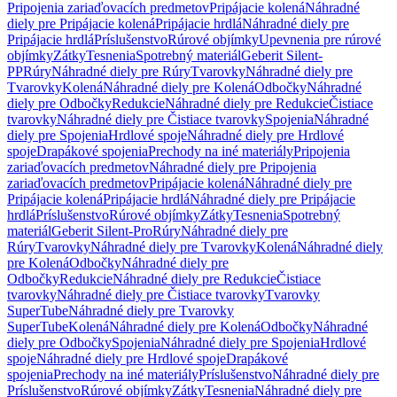
Pripojenia zariaďovacích predmetov
Pripájacie kolená
Náhradné
diely pre Pripájacie kolená
Pripájacie hrdlá
Náhradné diely pre
Pripájacie hrdlá
Príslušenstvo
Rúrové objímky
Upevnenia pre rúrové
objímky
Zátky
Tesnenia
Spotrebný materiál
Geberit Silent-
PP
Rúry
Náhradné diely pre Rúry
Tvarovky
Náhradné diely pre
Tvarovky
Kolená
Náhradné diely pre Kolená
Odbočky
Náhradné
diely pre Odbočky
Redukcie
Náhradné diely pre Redukcie
Čistiace
tvarovky
Náhradné diely pre Čistiace tvarovky
Spojenia
Náhradné
diely pre Spojenia
Hrdlové spoje
Náhradné diely pre Hrdlové
spoje
Drapákové spojenia
Prechody na iné materiály
Pripojenia
zariaďovacích predmetov
Náhradné diely pre Pripojenia
zariaďovacích predmetov
Pripájacie kolená
Náhradné diely pre
Pripájacie kolená
Pripájacie hrdlá
Náhradné diely pre Pripájacie
hrdlá
Príslušenstvo
Rúrové objímky
Zátky
Tesnenia
Spotrebný
materiál
Geberit Silent-Pro
Rúry
Náhradné diely pre
Rúry
Tvarovky
Náhradné diely pre Tvarovky
Kolená
Náhradné diely
pre Kolená
Odbočky
Náhradné diely pre
Odbočky
Redukcie
Náhradné diely pre Redukcie
Čistiace
tvarovky
Náhradné diely pre Čistiace tvarovky
Tvarovky
SuperTube
Náhradné diely pre Tvarovky
SuperTube
Kolená
Náhradné diely pre Kolená
Odbočky
Náhradné
diely pre Odbočky
Spojenia
Náhradné diely pre Spojenia
Hrdlové
spoje
Náhradné diely pre Hrdlové spoje
Drapákové
spojenia
Prechody na iné materiály
Príslušenstvo
Náhradné diely pre
Príslušenstvo
Rúrové objímky
Zátky
Tesnenia
Náhradné diely pre