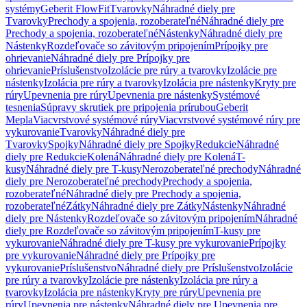
systémy
Geberit FlowFit
Tvarovky
Náhradné diely pre
Tvarovky
Prechody a spojenia, rozoberateľné
Náhradné diely pre
Prechody a spojenia, rozoberateľné
Nástenky
Náhradné diely pre
Nástenky
Rozdeľovače so závitovým pripojením
Prípojky pre
ohrievanie
Náhradné diely pre Prípojky pre
ohrievanie
Príslušenstvo
Izolácie pre rúry a tvarovky
Izolácie pre
nástenky
Izolácia pre rúry a tvarovky
Izolácia pre nástenky
Kryty pre
rúry
Upevnenia pre rúry
Upevnenia pre nástenky
Systémové
tesnenia
Súpravy skrutiek pre pripojenia prírubou
Geberit
Mepla
Viacvrstvové systémové rúry
Viacvrstvové systémové rúry pre
vykurovanie
Tvarovky
Náhradné diely pre
Tvarovky
Spojky
Náhradné diely pre Spojky
Redukcie
Náhradné
diely pre Redukcie
Kolená
Náhradné diely pre Kolená
T-
kusy
Náhradné diely pre T-kusy
Nerozoberateľné prechody
Náhradné
diely pre Nerozoberateľné prechody
Prechody a spojenia,
rozoberateľné
Náhradné diely pre Prechody a spojenia,
rozoberateľné
Zátky
Náhradné diely pre Zátky
Nástenky
Náhradné
diely pre Nástenky
Rozdeľovače so závitovým pripojením
Náhradné
diely pre Rozdeľovače so závitovým pripojením
T-kusy pre
vykurovanie
Náhradné diely pre T-kusy pre vykurovanie
Prípojky
pre vykurovanie
Náhradné diely pre Prípojky pre
vykurovanie
Príslušenstvo
Náhradné diely pre Príslušenstvo
Izolácie
pre rúry a tvarovky
Izolácie pre nástenky
Izolácia pre rúry a
tvarovky
Izolácia pre nástenky
Kryty pre rúry
Upevnenia pre
rúry
Upevnenia pre nástenky
Náhradné diely pre Upevnenia pre