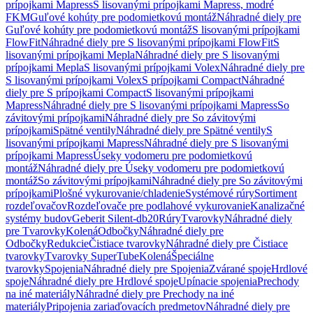
prípojkami Mapress
S lisovanými prípojkami Mapress, modré
FKM
Guľové kohúty pre podomietkovú montáž
Náhradné diely pre
Guľové kohúty pre podomietkovú montáž
S lisovanými prípojkami
FlowFit
Náhradné diely pre S lisovanými prípojkami FlowFit
S
lisovanými prípojkami Mepla
Náhradné diely pre S lisovanými
prípojkami Mepla
S lisovanými prípojkami Volex
Náhradné diely pre
S lisovanými prípojkami Volex
S prípojkami Compact
Náhradné
diely pre S prípojkami Compact
S lisovanými prípojkami
Mapress
Náhradné diely pre S lisovanými prípojkami Mapress
So
závitovými prípojkami
Náhradné diely pre So závitovými
prípojkami
Spätné ventily
Náhradné diely pre Spätné ventily
S
lisovanými prípojkami Mapress
Náhradné diely pre S lisovanými
prípojkami Mapress
Úseky vodomeru pre podomietkovú
montáž
Náhradné diely pre Úseky vodomeru pre podomietkovú
montáž
So závitovými prípojkami
Náhradné diely pre So závitovými
prípojkami
Plošné vykurovanie/chladenie
Systémové rúry
Sortiment
rozdeľovačov
Rozdeľovače pre podlahové vykurovanie
Kanalizačné
systémy budov
Geberit Silent-db20
Rúry
Tvarovky
Náhradné diely
pre Tvarovky
Kolená
Odbočky
Náhradné diely pre
Odbočky
Redukcie
Čistiace tvarovky
Náhradné diely pre Čistiace
tvarovky
Tvarovky SuperTube
Kolená
Špeciálne
tvarovky
Spojenia
Náhradné diely pre Spojenia
Zvárané spoje
Hrdlové
spoje
Náhradné diely pre Hrdlové spoje
Upínacie spojenia
Prechody
na iné materiály
Náhradné diely pre Prechody na iné
materiály
Pripojenia zariaďovacích predmetov
Náhradné diely pre