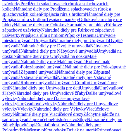
uzávierky
Predĺženia splachovacích rúrok a splachovacích
kolien
Náhradné diely pre Predĺženia splachovacích rúrok a
splachovacích kolien
Pripájacia rúra s hrdlom
Náhradné diely pre
Pripájacia rúra s hrdlom
Tesniace manžety
Odtokové armatúry pre
bidety
Náhradné diely pre Odtokové armatúry pre bidety
Rúrkové
zápachové uzávierky
Náhradné diely pre Rúrkové zápachové
uzávierky
Pripájacia rúra s hrdlom
Prípojky
Tesnenia
Umývacie
miesto
Umývadlá
Umývadlá
Náhradné diely pre Umývadlá
Dvojité
umývadlá
Náhradné diely pre Dvojité umývadlá
Nábytkové
umývadlá
Náhradné diely pre Nábytkové umývadlá
Umývadlá na
dosku
Náhradné diely pre Umývadlá na dosku
Malé
umývadlá
Náhradné diely pre Malé umývadlá
Rohové malé
umývadlo
Polozápustné umývadlá
Náhradné diely pre Polozápustné
umývadlá
Zápustné umývadlá
Náhradné diely pre Zápustné
umývadlá
Vstavané umývadlá
Náhradné diely pre Vstavané
umývadlá
Rohové umývadlá
Umývadlá Comfort
Umývadlá pre
deti
Náhradné diely pre Umývadlá pre deti
Umývadlá
Umývadlové
žľaby
Náhradné diely pre Umývadlové žľaby
Ďalšie umývadlové
výlevky
Náhradné diely pre Ďalšie umývadlové
výlevky
Umývadlové výlevky
Náhradné diely pre Umývadlové
výlevky
Výlevky
Náhradné diely pre Výlevky
Viacúčelové
drezy
Náhradné diely pre Viacúčelové drezy
Záchytné nádrže na
sadru
Umývadlá pre učebne
Príslušenstvo
Stĺpy
Náhradné diely pre
Stĺpy
Stĺpovité opláštenia
Polostĺpy
Náhradné diely pre
Polostĺpy
Príslušenstvo
Kryt odtoku
Držiak na uterák
Pripevňovací