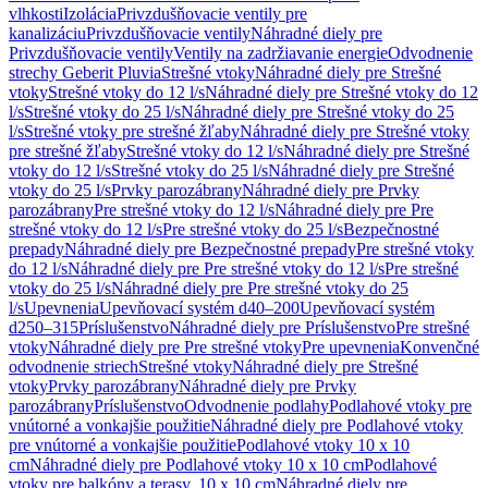
vlhkosti
Izolácia
Privzdušňovacie ventily pre
kanalizáciu
Privzdušňovacie ventily
Náhradné diely pre
Privzdušňovacie ventily
Ventily na zadržiavanie energie
Odvodnenie
strechy Geberit Pluvia
Strešné vtoky
Náhradné diely pre Strešné
vtoky
Strešné vtoky do 12 l/s
Náhradné diely pre Strešné vtoky do 12
l/s
Strešné vtoky do 25 l/s
Náhradné diely pre Strešné vtoky do 25
l/s
Strešné vtoky pre strešné žľaby
Náhradné diely pre Strešné vtoky
pre strešné žľaby
Strešné vtoky do 12 l/s
Náhradné diely pre Strešné
vtoky do 12 l/s
Strešné vtoky do 25 l/s
Náhradné diely pre Strešné
vtoky do 25 l/s
Prvky parozábrany
Náhradné diely pre Prvky
parozábrany
Pre strešné vtoky do 12 l/s
Náhradné diely pre Pre
strešné vtoky do 12 l/s
Pre strešné vtoky do 25 l/s
Bezpečnostné
prepady
Náhradné diely pre Bezpečnostné prepady
Pre strešné vtoky
do 12 l/s
Náhradné diely pre Pre strešné vtoky do 12 l/s
Pre strešné
vtoky do 25 l/s
Náhradné diely pre Pre strešné vtoky do 25
l/s
Upevnenia
Upevňovací systém d40–200
Upevňovací systém
d250–315
Príslušenstvo
Náhradné diely pre Príslušenstvo
Pre strešné
vtoky
Náhradné diely pre Pre strešné vtoky
Pre upevnenia
Konvenčné
odvodnenie striech
Strešné vtoky
Náhradné diely pre Strešné
vtoky
Prvky parozábrany
Náhradné diely pre Prvky
parozábrany
Príslušenstvo
Odvodnenie podlahy
Podlahové vtoky pre
vnútorné a vonkajšie použitie
Náhradné diely pre Podlahové vtoky
pre vnútorné a vonkajšie použitie
Podlahové vtoky 10 x 10
cm
Náhradné diely pre Podlahové vtoky 10 x 10 cm
Podlahové
vtoky pre balkóny a terasy, 10 x 10 cm
Náhradné diely pre