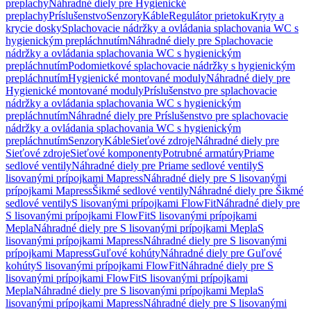
preplachy
Náhradné diely pre Hygienické
preplachy
Príslušenstvo
Senzory
Káble
Regulátor prietoku
Kryty a
krycie dosky
Splachovacie nádržky a ovládania splachovania WC s
hygienickým prepláchnutím
Náhradné diely pre Splachovacie
nádržky a ovládania splachovania WC s hygienickým
prepláchnutím
Podomietkové splachovacie nádržky s hygienickým
prepláchnutím
Hygienické montované moduly
Náhradné diely pre
Hygienické montované moduly
Príslušenstvo pre splachovacie
nádržky a ovládania splachovania WC s hygienickým
prepláchnutím
Náhradné diely pre Príslušenstvo pre splachovacie
nádržky a ovládania splachovania WC s hygienickým
prepláchnutím
Senzory
Káble
Sieťové zdroje
Náhradné diely pre
Sieťové zdroje
Sieťové komponenty
Potrubné armatúry
Priame
sedlové ventily
Náhradné diely pre Priame sedlové ventily
S
lisovanými prípojkami Mapress
Náhradné diely pre S lisovanými
prípojkami Mapress
Šikmé sedlové ventily
Náhradné diely pre Šikmé
sedlové ventily
S lisovanými prípojkami FlowFit
Náhradné diely pre
S lisovanými prípojkami FlowFit
S lisovanými prípojkami
Mepla
Náhradné diely pre S lisovanými prípojkami Mepla
S
lisovanými prípojkami Mapress
Náhradné diely pre S lisovanými
prípojkami Mapress
Guľové kohúty
Náhradné diely pre Guľové
kohúty
S lisovanými prípojkami FlowFit
Náhradné diely pre S
lisovanými prípojkami FlowFit
S lisovanými prípojkami
Mepla
Náhradné diely pre S lisovanými prípojkami Mepla
S
lisovanými prípojkami Mapress
Náhradné diely pre S lisovanými