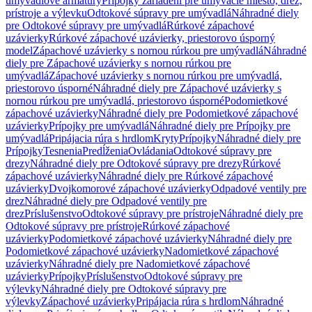
umývadlové armatúry
Prípojky zariadení pre umývacie miesto, drez,
prístroje a výlevku
Odtokové súpravy pre umývadlá
Náhradné diely
pre Odtokové súpravy pre umývadlá
Rúrkové zápachové
uzávierky
Rúrkové zápachové uzávierky, priestorovo úsporný
model
Zápachové uzávierky s nornou rúrkou pre umývadlá
Náhradné
diely pre Zápachové uzávierky s nornou rúrkou pre
umývadlá
Zápachové uzávierky s nornou rúrkou pre umývadlá,
priestorovo úsporné
Náhradné diely pre Zápachové uzávierky s
nornou rúrkou pre umývadlá, priestorovo úsporné
Podomietkové
zápachové uzávierky
Náhradné diely pre Podomietkové zápachové
uzávierky
Prípojky pre umývadlá
Náhradné diely pre Prípojky pre
umývadlá
Pripájacia rúra s hrdlom
Kryty
Prípojky
Náhradné diely pre
Prípojky
Tesnenia
Predĺženia
Ovládania
Odtokové súpravy pre
drezy
Náhradné diely pre Odtokové súpravy pre drezy
Rúrkové
zápachové uzávierky
Náhradné diely pre Rúrkové zápachové
uzávierky
Dvojkomorové zápachové uzávierky
Odpadové ventily pre
drez
Náhradné diely pre Odpadové ventily pre
drez
Príslušenstvo
Odtokové súpravy pre prístroje
Náhradné diely pre
Odtokové súpravy pre prístroje
Rúrkové zápachové
uzávierky
Podomietkové zápachové uzávierky
Náhradné diely pre
Podomietkové zápachové uzávierky
Nadomietkové zápachové
uzávierky
Náhradné diely pre Nadomietkové zápachové
uzávierky
Prípojky
Príslušenstvo
Odtokové súpravy pre
výlevky
Náhradné diely pre Odtokové súpravy pre
výlevky
Zápachové uzávierky
Pripájacia rúra s hrdlom
Náhradné