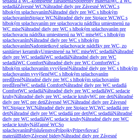
sedadlá a WC-kompletné zariadenia
Spotrebný materiál
WC a WC
sedadlá
Závesné WC
Náhradné diely pre Závesné WC
WC s
hlbokým splachovaním
Náhradné diely pre WC s hlbokým
splachovaním
Stojace WC
Náhradné diely pre Stojace WC
WC s
hlbokým splachovaním pre splachovaciu nádržku umiestnenú na
WC mise
Náhradné diely pre WC s hlbokým splachovaním pre
splachovaciu nádržku umiestnenú na WC mise
WC s hlbokým
splachovaním
Náhradné diely pre WC s hlbokým
splachovaním
Nadomietkové splachovacie nádržky pre WC, zo
sanitárnej keramiky
Umiestnené na WC mise
WC sedadlá
Náhradné
diely pre WC sedadlá
WC sedadlá
Náhradné diely pre WC
sedadlá
WC Comfort
Náhradné diely pre WC Comfort
WC s
hlbokým splachovaním vyvýšené
Náhradné diely pre WC s hlbokým
splachovaním vyvýšené
WC s hlbokým splachovaním
predĺžené
Náhradné diely pre WC s hlbokým splachovaním
predĺžené
WC sedadlá Comfort
Náhradné diely pre WC sedadlá
Comfort
WC sedadlá
Náhradné diely pre WC sedadlá
WC sedacie
kruhy
Náhradné diely pre WC sedacie kruhy
WC pre deti
Náhradné
diely pre WC pre deti
Závesné WC
Náhradné diely pre Závesné
WC
Stojace WC
Náhradné diely pre Stojace WC
WC sedadlá pre
deti
Náhradné diely pre WC sedadlá pre deti
WC sedadlá
Náhradné
diely pre WC sedadlá
WC sedacie kruhy
Náhradné diely pre WC
sedacie kruhy
Nášľapné WC
So
splachovaním
Príslušenstvo
Prípojky
Pripevňovací
materiál
Bidety
Závesné bidety
Náhradné diely pre Závesné