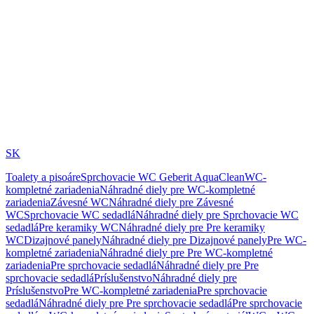
SK
Toalety a pisoáre
Sprchovacie WC Geberit AquaClean
WC-
kompletné zariadenia
Náhradné diely pre WC-kompletné
zariadenia
Závesné WC
Náhradné diely pre Závesné
WC
Sprchovacie WC sedadlá
Náhradné diely pre Sprchovacie WC
sedadlá
Pre keramiky WC
Náhradné diely pre Pre keramiky
WC
Dizajnové panely
Náhradné diely pre Dizajnové panely
Pre WC-
kompletné zariadenia
Náhradné diely pre Pre WC-kompletné
zariadenia
Pre sprchovacie sedadlá
Náhradné diely pre Pre
sprchovacie sedadlá
Príslušenstvo
Náhradné diely pre
Príslušenstvo
Pre WC-kompletné zariadenia
Pre sprchovacie
sedadlá
Náhradné diely pre Pre sprchovacie sedadlá
Pre sprchovacie