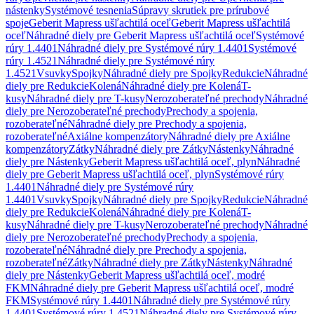
nástenky
Systémové tesnenia
Súpravy skrutiek pre prírubové
spoje
Geberit Mapress ušľachtilá oceľ
Geberit Mapress ušľachtilá
oceľ
Náhradné diely pre Geberit Mapress ušľachtilá oceľ
Systémové
rúry 1.4401
Náhradné diely pre Systémové rúry 1.4401
Systémové
rúry 1.4521
Náhradné diely pre Systémové rúry
1.4521
Vsuvky
Spojky
Náhradné diely pre Spojky
Redukcie
Náhradné
diely pre Redukcie
Kolená
Náhradné diely pre Kolená
T-
kusy
Náhradné diely pre T-kusy
Nerozoberateľné prechody
Náhradné
diely pre Nerozoberateľné prechody
Prechody a spojenia,
rozoberateľné
Náhradné diely pre Prechody a spojenia,
rozoberateľné
Axiálne kompenzátory
Náhradné diely pre Axiálne
kompenzátory
Zátky
Náhradné diely pre Zátky
Nástenky
Náhradné
diely pre Nástenky
Geberit Mapress ušľachtilá oceľ, plyn
Náhradné
diely pre Geberit Mapress ušľachtilá oceľ, plyn
Systémové rúry
1.4401
Náhradné diely pre Systémové rúry
1.4401
Vsuvky
Spojky
Náhradné diely pre Spojky
Redukcie
Náhradné
diely pre Redukcie
Kolená
Náhradné diely pre Kolená
T-
kusy
Náhradné diely pre T-kusy
Nerozoberateľné prechody
Náhradné
diely pre Nerozoberateľné prechody
Prechody a spojenia,
rozoberateľné
Náhradné diely pre Prechody a spojenia,
rozoberateľné
Zátky
Náhradné diely pre Zátky
Nástenky
Náhradné
diely pre Nástenky
Geberit Mapress ušľachtilá oceľ, modré
FKM
Náhradné diely pre Geberit Mapress ušľachtilá oceľ, modré
FKM
Systémové rúry 1.4401
Náhradné diely pre Systémové rúry
1.4401
Systémové rúry 1.4521
Náhradné diely pre Systémové rúry