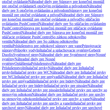
otočné ovládanie
Náhradné diely pre Súpravy pre konečnú montáž
pre otočné ovládanie
S otočným ovládaním a prívodom
Náhradné
diely pre S otočným ovládaním a prívodom
Súpravy pre konečnú
montáž pre otočné ovládanie a prívod
Náhradné diely pre Súpravy
pre konečnú montáž pre otočné ovládanie a prívod
So stláčacím
ovládaním PushControl
Náhradné diely pre So stláčacím ovládaním
PushControl
Súprava pre konečnú montáž pre stláčacie ovládanie
PushControl
Náhradné diely pre Súprava pre konečnú montáž pre
stláčacie ovládanie PushControl
So zátkou odtokového
ventilu
Náhradné diely pre So zátkou odtokového
ventilu
Príslušenstvo pre odtokové súpravy pre vane
Pripojovacie
súpravy
Prípojky vody
Inštalačné a splachovacie systémy
Geberit
Duofix
Systémové steny
Náhradné diely pre Systémové steny
Nosné
systémy
Náhradné diely pre Nosné
systémy
Opláštenia
Príslušenstvo
Náhradné diely pre
Príslušenstvo
Inštalačné prvky
Náhradné diely pre Inštalačné
prvky
Inštalačné prvky pre WC
Náhradné diely pre Inštalačné prvky
pre WC
Inštalačné prvky pre umývadlá
Náhradné diely pre Inštalačné
prvky pre umývadlá
Inštalačné prvky pre bidety
Náhradné diely pre
Inštalačné prvky pre bidety
Inštalačné prvky pre pisoáre
Náhradné
diely pre Inštalačné prvky pre pisoáre
Inštalačné prvky pre sprchy so
stenovým odtokom
Náhradné diely pre Inštalačné prvky pre sprchy
so stenovým odtokom
Inštalačné prvky pre sprchy a vane
Náhradné
diely pre Inštalačné prvky pre sprchy a vane
Inštalačné prvky pre
sprchové steny
Náhradné diely pre Inštalačné prvky pre sprchové