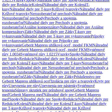
1.0215
Vsuvky
Spojky
Náhradné diely pre Spojky
Redukcie
Náhradné
diely pre Redukcie
Kolená
Náhradné diely pre Kolená
T-
kusy
Náhradné diely pre T-kusy
Krížové tvarovky
Náhradné diely pre
Krížové tvarovky
Nerozoberateľné prechody
Náhradné diely pre
Nerozoberateľné prechody
Prechody a spojenia,
rozoberateľné
Náhradné diely pre Prechody a spojenia,
rozoberateľné
Axiálne kompenzátory
Náhradné diely pre Axiálne
kompenzátory
Zátky
Náhradné diely pre Zátky
T-kusy pre
vykurovanie
Náhradné diely pre T-kusy pre vykurovanie
Prípojky
pre vykurovanie
Náhradné diely pre Prípojky pre
vykurovanie
Geberit Mapress uhlíková oceľ, modré FKM
Náhradné
diely pre Geberit Mapress uhlíková oceľ, modré FKM
Systémové
rúry 1.0034
Systémové rúry 1.0215
Vsuvky
Spojky
Náhradné diely
pre Spojky
Redukcie
Náhradné diely pre Redukcie
Kolená
Náhradné
diely pre Kolená
T-kusy
Náhradné diely pre T-kusy
Nerozoberateľné
prechody
Náhradné diely pre Nerozoberateľné prechody
Prechody a
spojenia, rozoberateľné
Náhradné diely pre Prechody a spojenia,
rozoberateľné
Zátky
Náhradné diely pre Zátky
Príslušenstvo pre
Geberit Mapress uhlíková oceľ
Izolácia pre rúry a tvarovky
Kryty pre
rúry
Upevnenia pre rúry
Upevnenia pre nástenky
Systémové
tesnenia
Súpravy skrutiek pre prírubové spoje
Geberit Mapress
meď
Geberit Mapress meď
Náhradné diely pre Geberit Mapress
meď
Spojky
Náhradné diely pre Spojky
Redukcie
Náhradné diely pre
Redukcie
Kolená
Náhradné diely pre Kolená
T-kusy
Náhradné diely
pre T-kusy
Krížové tvarovky
Náhradné diely pre Krížové