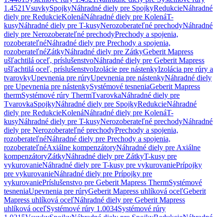
1.4521
Vsuvky
Spojky
Náhradné diely pre Spojky
Redukcie
Náhradné
diely pre Redukcie
Kolená
Náhradné diely pre Kolená
T-
kusy
Náhradné diely pre T-kusy
Nerozoberateľné prechody
Náhradné
diely pre Nerozoberateľné prechody
Prechody a spojenia,
rozoberateľné
Náhradné diely pre Prechody a spojenia,
rozoberateľné
Zátky
Náhradné diely pre Zátky
Geberit Mapress
ušľachtilá oceľ, príslušenstvo
Náhradné diely pre Geberit Mapress
ušľachtilá oceľ, príslušenstvo
Izolácie pre nástenky
Izolácia pre rúry a
tvarovky
Upevnenia pre rúry
Upevnenia pre nástenky
Náhradné diely
pre Upevnenia pre nástenky
Systémové tesnenia
Geberit Mapress
therm
Systémové rúry Therm
Tvarovka
Náhradné diely pre
Tvarovka
Spojky
Náhradné diely pre Spojky
Redukcie
Náhradné
diely pre Redukcie
Kolená
Náhradné diely pre Kolená
T-
kusy
Náhradné diely pre T-kusy
Nerozoberateľné prechody
Náhradné
diely pre Nerozoberateľné prechody
Prechody a spojenia,
rozoberateľné
Náhradné diely pre Prechody a spojenia,
rozoberateľné
Axiálne kompenzátory
Náhradné diely pre Axiálne
kompenzátory
Zátky
Náhradné diely pre Zátky
T-kusy pre
vykurovanie
Náhradné diely pre T-kusy pre vykurovanie
Prípojky
pre vykurovanie
Náhradné diely pre Prípojky pre
vykurovanie
Príslušenstvo pre Geberit Mapress Therm
Systémové
tesnenia
Upevnenia pre rúry
Geberit Mapress uhlíková oceľ
Geberit
Mapress uhlíková oceľ
Náhradné diely pre Geberit Mapress
uhlíková oceľ
Systémové rúry 1.0034
Systémové rúry