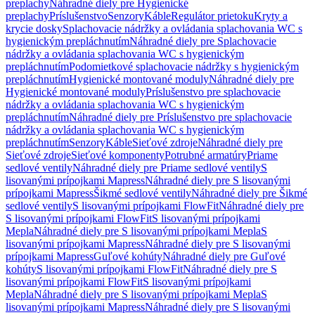
preplachy
Náhradné diely pre Hygienické
preplachy
Príslušenstvo
Senzory
Káble
Regulátor prietoku
Kryty a
krycie dosky
Splachovacie nádržky a ovládania splachovania WC s
hygienickým prepláchnutím
Náhradné diely pre Splachovacie
nádržky a ovládania splachovania WC s hygienickým
prepláchnutím
Podomietkové splachovacie nádržky s hygienickým
prepláchnutím
Hygienické montované moduly
Náhradné diely pre
Hygienické montované moduly
Príslušenstvo pre splachovacie
nádržky a ovládania splachovania WC s hygienickým
prepláchnutím
Náhradné diely pre Príslušenstvo pre splachovacie
nádržky a ovládania splachovania WC s hygienickým
prepláchnutím
Senzory
Káble
Sieťové zdroje
Náhradné diely pre
Sieťové zdroje
Sieťové komponenty
Potrubné armatúry
Priame
sedlové ventily
Náhradné diely pre Priame sedlové ventily
S
lisovanými prípojkami Mapress
Náhradné diely pre S lisovanými
prípojkami Mapress
Šikmé sedlové ventily
Náhradné diely pre Šikmé
sedlové ventily
S lisovanými prípojkami FlowFit
Náhradné diely pre
S lisovanými prípojkami FlowFit
S lisovanými prípojkami
Mepla
Náhradné diely pre S lisovanými prípojkami Mepla
S
lisovanými prípojkami Mapress
Náhradné diely pre S lisovanými
prípojkami Mapress
Guľové kohúty
Náhradné diely pre Guľové
kohúty
S lisovanými prípojkami FlowFit
Náhradné diely pre S
lisovanými prípojkami FlowFit
S lisovanými prípojkami
Mepla
Náhradné diely pre S lisovanými prípojkami Mepla
S
lisovanými prípojkami Mapress
Náhradné diely pre S lisovanými