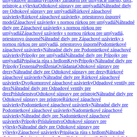
umývadlové armatúry
Prípojky zariadení pre umývacie miesto, drez,
prístroje a výlevku
Odtokové súpravy pre umývadlá
Náhradné diely
pre Odtokové súpravy pre umývadlá
Rúrkové zápachové
uzávierky
Rúrkové zápachové uzávierky, priestorovo úsporný
model
Zápachové uzávierky s nornou rúrkou pre umývadlá
Náhradné
diely pre Zápachové uzávierky s nornou rúrkou pre
umývadlá
Zápachové uzávierky s nornou rúrkou pre umývadlá,
priestorovo úsporné
Náhradné diely pre Zápachové uzávierky s
nornou rúrkou pre umývadlá, priestorovo úsporné
Podomietkové
zápachové uzávierky
Náhradné diely pre Podomietkové zápachové
uzávierky
Prípojky pre umývadlá
Náhradné diely pre Prípojky pre
umývadlá
Pripájacia rúra s hrdlom
Kryty
Prípojky
Náhradné diely pre
Prípojky
Tesnenia
Predĺženia
Ovládania
Odtokové súpravy pre
drezy
Náhradné diely pre Odtokové súpravy pre drezy
Rúrkové
zápachové uzávierky
Náhradné diely pre Rúrkové zápachové
uzávierky
Dvojkomorové zápachové uzávierky
Odpadové ventily pre
drez
Náhradné diely pre Odpadové ventily pre
drez
Príslušenstvo
Odtokové súpravy pre prístroje
Náhradné diely pre
Odtokové súpravy pre prístroje
Rúrkové zápachové
uzávierky
Podomietkové zápachové uzávierky
Náhradné diely pre
Podomietkové zápachové uzávierky
Nadomietkové zápachové
uzávierky
Náhradné diely pre Nadomietkové zápachové
uzávierky
Prípojky
Príslušenstvo
Odtokové súpravy pre
výlevky
Náhradné diely pre Odtokové súpravy pre
výlevky
Zápachové uzávierky
Pripájacia rúra s hrdlom
Náhradné