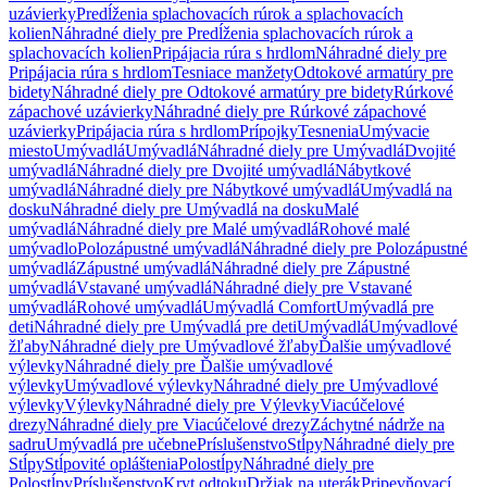
uzávierky
Predĺženia splachovacích rúrok a splachovacích
kolien
Náhradné diely pre Predĺženia splachovacích rúrok a
splachovacích kolien
Pripájacia rúra s hrdlom
Náhradné diely pre
Pripájacia rúra s hrdlom
Tesniace manžety
Odtokové armatúry pre
bidety
Náhradné diely pre Odtokové armatúry pre bidety
Rúrkové
zápachové uzávierky
Náhradné diely pre Rúrkové zápachové
uzávierky
Pripájacia rúra s hrdlom
Prípojky
Tesnenia
Umývacie
miesto
Umývadlá
Umývadlá
Náhradné diely pre Umývadlá
Dvojité
umývadlá
Náhradné diely pre Dvojité umývadlá
Nábytkové
umývadlá
Náhradné diely pre Nábytkové umývadlá
Umývadlá na
dosku
Náhradné diely pre Umývadlá na dosku
Malé
umývadlá
Náhradné diely pre Malé umývadlá
Rohové malé
umývadlo
Polozápustné umývadlá
Náhradné diely pre Polozápustné
umývadlá
Zápustné umývadlá
Náhradné diely pre Zápustné
umývadlá
Vstavané umývadlá
Náhradné diely pre Vstavané
umývadlá
Rohové umývadlá
Umývadlá Comfort
Umývadlá pre
deti
Náhradné diely pre Umývadlá pre deti
Umývadlá
Umývadlové
žľaby
Náhradné diely pre Umývadlové žľaby
Ďalšie umývadlové
výlevky
Náhradné diely pre Ďalšie umývadlové
výlevky
Umývadlové výlevky
Náhradné diely pre Umývadlové
výlevky
Výlevky
Náhradné diely pre Výlevky
Viacúčelové
drezy
Náhradné diely pre Viacúčelové drezy
Záchytné nádrže na
sadru
Umývadlá pre učebne
Príslušenstvo
Stĺpy
Náhradné diely pre
Stĺpy
Stĺpovité opláštenia
Polostĺpy
Náhradné diely pre
Polostĺpy
Príslušenstvo
Kryt odtoku
Držiak na uterák
Pripevňovací