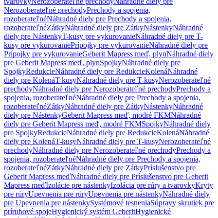
tvarovky
Nerozoberateľné prechody
Náhradné diely pre
Nerozoberateľné prechody
Prechody a spojenia,
rozoberateľné
Náhradné diely pre Prechody a spojenia,
rozoberateľné
Zátky
Náhradné diely pre Zátky
Nástenky
Náhradné
diely pre Nástenky
T-kusy pre vykurovanie
Náhradné diely pre T-
kusy pre vykurovanie
Prípojky pre vykurovanie
Náhradné diely pre
Prípojky pre vykurovanie
Geberit Mapress meď, plyn
Náhradné diely
pre Geberit Mapress meď, plyn
Spojky
Náhradné diely pre
Spojky
Redukcie
Náhradné diely pre Redukcie
Kolená
Náhradné
diely pre Kolená
T-kusy
Náhradné diely pre T-kusy
Nerozoberateľné
prechody
Náhradné diely pre Nerozoberateľné prechody
Prechody a
spojenia, rozoberateľné
Náhradné diely pre Prechody a spojenia,
rozoberateľné
Zátky
Náhradné diely pre Zátky
Nástenky
Náhradné
diely pre Nástenky
Geberit Mapress meď, modré FKM
Náhradné
diely pre Geberit Mapress meď, modré FKM
Spojky
Náhradné diely
pre Spojky
Redukcie
Náhradné diely pre Redukcie
Kolená
Náhradné
diely pre Kolená
T-kusy
Náhradné diely pre T-kusy
Nerozoberateľné
prechody
Náhradné diely pre Nerozoberateľné prechody
Prechody a
spojenia, rozoberateľné
Náhradné diely pre Prechody a spojenia,
rozoberateľné
Zátky
Náhradné diely pre Zátky
Príslušenstvo pre
Geberit Mapress meď
Náhradné diely pre Príslušenstvo pre Geberit
Mapress meď
Izolácie pre nástenky
Izolácia pre rúry a tvarovky
Kryty
pre rúry
Upevnenia pre rúry
Upevnenia pre nástenky
Náhradné diely
pre Upevnenia pre nástenky
Systémové tesnenia
Súpravy skrutiek pre
prírubové spoje
Hygienický systém Geberit
Hygienické