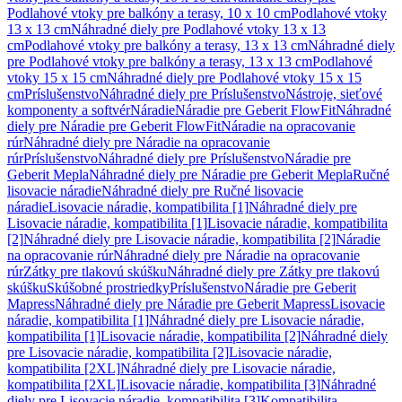
Podlahové vtoky pre balkóny a terasy, 10 x 10 cm
Podlahové vtoky
13 x 13 cm
Náhradné diely pre Podlahové vtoky 13 x 13
cm
Podlahové vtoky pre balkóny a terasy, 13 x 13 cm
Náhradné diely
pre Podlahové vtoky pre balkóny a terasy, 13 x 13 cm
Podlahové
vtoky 15 x 15 cm
Náhradné diely pre Podlahové vtoky 15 x 15
cm
Príslušenstvo
Náhradné diely pre Príslušenstvo
Nástroje, sieťové
komponenty a softvér
Náradie
Náradie pre Geberit FlowFit
Náhradné
diely pre Náradie pre Geberit FlowFit
Náradie na opracovanie
rúr
Náhradné diely pre Náradie na opracovanie
rúr
Príslušenstvo
Náhradné diely pre Príslušenstvo
Náradie pre
Geberit Mepla
Náhradné diely pre Náradie pre Geberit Mepla
Ručné
lisovacie náradie
Náhradné diely pre Ručné lisovacie
náradie
Lisovacie náradie, kompatibilita [1]
Náhradné diely pre
Lisovacie náradie, kompatibilita [1]
Lisovacie náradie, kompatibilita
[2]
Náhradné diely pre Lisovacie náradie, kompatibilita [2]
Náradie
na opracovanie rúr
Náhradné diely pre Náradie na opracovanie
rúr
Zátky pre tlakovú skúšku
Náhradné diely pre Zátky pre tlakovú
skúšku
Skúšobné prostriedky
Príslušenstvo
Náradie pre Geberit
Mapress
Náhradné diely pre Náradie pre Geberit Mapress
Lisovacie
náradie, kompatibilita [1]
Náhradné diely pre Lisovacie náradie,
kompatibilita [1]
Lisovacie náradie, kompatibilita [2]
Náhradné diely
pre Lisovacie náradie, kompatibilita [2]
Lisovacie náradie,
kompatibilita [2XL]
Náhradné diely pre Lisovacie náradie,
kompatibilita [2XL]
Lisovacie náradie, kompatibilita [3]
Náhradné
diely pre Lisovacie náradie, kompatibilita [3]
Kompatibilita