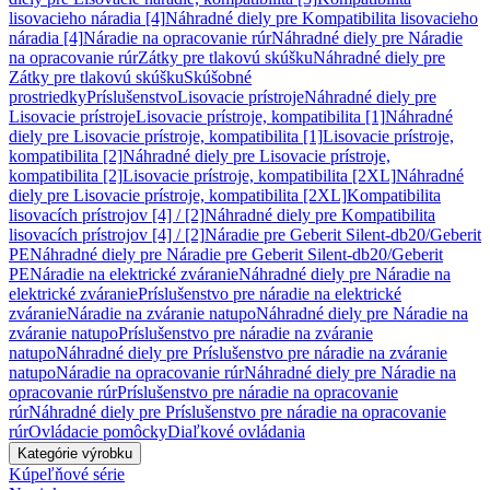
lisovacieho náradia [4]
Náhradné diely pre Kompatibilita lisovacieho
náradia [4]
Náradie na opracovanie rúr
Náhradné diely pre Náradie
na opracovanie rúr
Zátky pre tlakovú skúšku
Náhradné diely pre
Zátky pre tlakovú skúšku
Skúšobné
prostriedky
Príslušenstvo
Lisovacie prístroje
Náhradné diely pre
Lisovacie prístroje
Lisovacie prístroje, kompatibilita [1]
Náhradné
diely pre Lisovacie prístroje, kompatibilita [1]
Lisovacie prístroje,
kompatibilita [2]
Náhradné diely pre Lisovacie prístroje,
kompatibilita [2]
Lisovacie prístroje, kompatibilita [2XL]
Náhradné
diely pre Lisovacie prístroje, kompatibilita [2XL]
Kompatibilita
lisovacích prístrojov [4] / [2]
Náhradné diely pre Kompatibilita
lisovacích prístrojov [4] / [2]
Náradie pre Geberit Silent-db20/Geberit
PE
Náhradné diely pre Náradie pre Geberit Silent-db20/Geberit
PE
Náradie na elektrické zváranie
Náhradné diely pre Náradie na
elektrické zváranie
Príslušenstvo pre náradie na elektrické
zváranie
Náradie na zváranie natupo
Náhradné diely pre Náradie na
zváranie natupo
Príslušenstvo pre náradie na zváranie
natupo
Náhradné diely pre Príslušenstvo pre náradie na zváranie
natupo
Náradie na opracovanie rúr
Náhradné diely pre Náradie na
opracovanie rúr
Príslušenstvo pre náradie na opracovanie
rúr
Náhradné diely pre Príslušenstvo pre náradie na opracovanie
rúr
Ovládacie pomôcky
Diaľkové ovládania
Kategórie výrobku
Kúpeľňové série