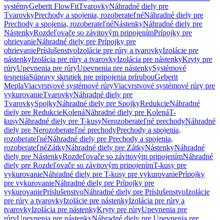
systémy
Geberit FlowFit
Tvarovky
Náhradné diely pre
Tvarovky
Prechody a spojenia, rozoberateľné
Náhradné diely pre
Prechody a spojenia, rozoberateľné
Nástenky
Náhradné diely pre
Nástenky
Rozdeľovače so závitovým pripojením
Prípojky pre
ohrievanie
Náhradné diely pre Prípojky pre
ohrievanie
Príslušenstvo
Izolácie pre rúry a tvarovky
Izolácie pre
nástenky
Izolácia pre rúry a tvarovky
Izolácia pre nástenky
Kryty pre
rúry
Upevnenia pre rúry
Upevnenia pre nástenky
Systémové
tesnenia
Súpravy skrutiek pre pripojenia prírubou
Geberit
Mepla
Viacvrstvové systémové rúry
Viacvrstvové systémové rúry pre
vykurovanie
Tvarovky
Náhradné diely pre
Tvarovky
Spojky
Náhradné diely pre Spojky
Redukcie
Náhradné
diely pre Redukcie
Kolená
Náhradné diely pre Kolená
T-
kusy
Náhradné diely pre T-kusy
Nerozoberateľné prechody
Náhradné
diely pre Nerozoberateľné prechody
Prechody a spojenia,
rozoberateľné
Náhradné diely pre Prechody a spojenia,
rozoberateľné
Zátky
Náhradné diely pre Zátky
Nástenky
Náhradné
diely pre Nástenky
Rozdeľovače so závitovým pripojením
Náhradné
diely pre Rozdeľovače so závitovým pripojením
T-kusy pre
vykurovanie
Náhradné diely pre T-kusy pre vykurovanie
Prípojky
pre vykurovanie
Náhradné diely pre Prípojky pre
vykurovanie
Príslušenstvo
Náhradné diely pre Príslušenstvo
Izolácie
pre rúry a tvarovky
Izolácie pre nástenky
Izolácia pre rúry a
tvarovky
Izolácia pre nástenky
Kryty pre rúry
Upevnenia pre
rúry
Upevnenia pre nástenky
Náhradné diely pre Upevnenia pre