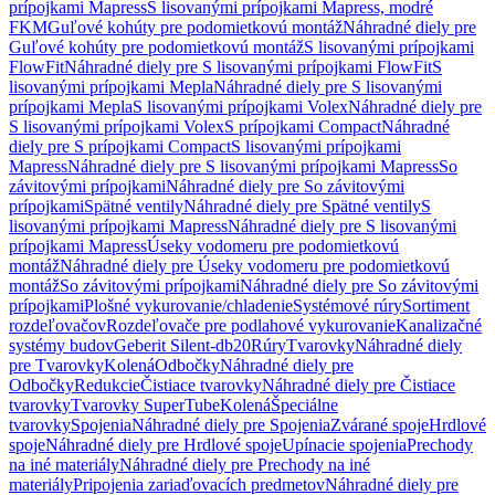
prípojkami Mapress
S lisovanými prípojkami Mapress, modré
FKM
Guľové kohúty pre podomietkovú montáž
Náhradné diely pre
Guľové kohúty pre podomietkovú montáž
S lisovanými prípojkami
FlowFit
Náhradné diely pre S lisovanými prípojkami FlowFit
S
lisovanými prípojkami Mepla
Náhradné diely pre S lisovanými
prípojkami Mepla
S lisovanými prípojkami Volex
Náhradné diely pre
S lisovanými prípojkami Volex
S prípojkami Compact
Náhradné
diely pre S prípojkami Compact
S lisovanými prípojkami
Mapress
Náhradné diely pre S lisovanými prípojkami Mapress
So
závitovými prípojkami
Náhradné diely pre So závitovými
prípojkami
Spätné ventily
Náhradné diely pre Spätné ventily
S
lisovanými prípojkami Mapress
Náhradné diely pre S lisovanými
prípojkami Mapress
Úseky vodomeru pre podomietkovú
montáž
Náhradné diely pre Úseky vodomeru pre podomietkovú
montáž
So závitovými prípojkami
Náhradné diely pre So závitovými
prípojkami
Plošné vykurovanie/chladenie
Systémové rúry
Sortiment
rozdeľovačov
Rozdeľovače pre podlahové vykurovanie
Kanalizačné
systémy budov
Geberit Silent-db20
Rúry
Tvarovky
Náhradné diely
pre Tvarovky
Kolená
Odbočky
Náhradné diely pre
Odbočky
Redukcie
Čistiace tvarovky
Náhradné diely pre Čistiace
tvarovky
Tvarovky SuperTube
Kolená
Špeciálne
tvarovky
Spojenia
Náhradné diely pre Spojenia
Zvárané spoje
Hrdlové
spoje
Náhradné diely pre Hrdlové spoje
Upínacie spojenia
Prechody
na iné materiály
Náhradné diely pre Prechody na iné
materiály
Pripojenia zariaďovacích predmetov
Náhradné diely pre