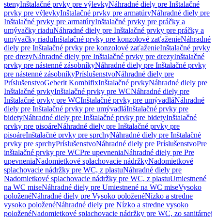
steny
Inštalačné prvky pre výlevky
Náhradné diely pre Inštalačné
prvky pre výlevky
Inštalačné prvky pre armatúry
Náhradné diely pre
Inštalačné prvky pre armatúry
Inštalačné prvky pre práčky a
umývačky riadu
Náhradné diely pre Inštalačné prvky pre práčky a
umývačky riadu
Inštalačné prvky pre konzolové zaťaženie
Náhradné
diely pre Inštalačné prvky pre konzolové zaťaženie
Inštalačné prvky
pre drezy
Náhradné diely pre Inštalačné prvky pre drezy
Inštalačné
prvky pre nástenné zásobníky
Náhradné diely pre Inštalačné prvky
pre nástenné zásobníky
Príslušenstvo
Náhradné diely pre
Príslušenstvo
Geberit Kombifix
Inštalačné prvky
Náhradné diely pre
Inštalačné prvky
Inštalačné prvky pre WC
Náhradné diely pre
Inštalačné prvky pre WC
Inštalačné prvky pre umývadlá
Náhradné
diely pre Inštalačné prvky pre umývadlá
Inštalačné prvky pre
bidety
Náhradné diely pre Inštalačné prvky pre bidety
Inštalačné
prvky pre pisoáre
Náhradné diely pre Inštalačné prvky pre
pisoáre
Inštalačné prvky pre sprchy
Náhradné diely pre Inštalačné
prvky pre sprchy
Príslušenstvo
Náhradné diely pre Príslušenstvo
Pre
inštalačné prvky pre WC
Pre upevnenia
Náhradné diely pre Pre
upevnenia
Nadomietkové splachovacie nádržky
Nadomietkové
splachovacie nádržky pre WC, z plastu
Náhradné diely pre
Nadomietkové splachovacie nádržky pre WC, z plastu
Umiestnené
na WC mise
Náhradné diely pre Umiestnené na WC mise
Vysoko
položené
Náhradné diely pre Vysoko položené
Nízko a stredne
vysoko položené
Náhradné diely pre Nízko a stredne vysoko
položené
Nadomietkové splachovacie nádržky pre WC, zo sanitárnej