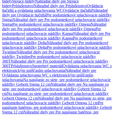
bidety
Stojace bidety
Náhradné diely pre Stojace
bidety
Príslušenstvo
Náhradné diely pre Príslušenstvo
Ovládacie
tlačidlá a ovládania splachovania WC
Ovládacie tlačidlá
Náhradné
diely pre Ovládacie tlačidlá
Pre podomietkové splachovacie nádržky
Sigma
Náhradné diely pre Pre podomietkové splachovacie nádržky
Sigma
Pre podomietkové splachovacie nádržky Omega
Náhradné
diely pre Pre podomietkové splachovacie nádržky Omega
Pre
podomietkové splachovacie nádržky Kappa
Náhradné diely pre Pre
podomietkové splachovacie nádržky Kappa
Pre podomietkové
splachovacie nádržky Delta
Náhradné diely pre Pre podomietkové
splachovacie nádržky Delta
Pre podomietkové splachovacie nádržky
Twinline
Náhradné diely pre Pre podomietkové splachovacie
nádržky Twinline
Pre podomietkové splachovacie nádržky
300T
Náhradné diely pre Pre podomietkové splachovacie nádržky
300T
Príslušenstvo
Spotrebný materiál
Ovládania splachovania WC s
elektronickým spúšťaním splachovania
Náhradné diely pre
Ovládania splachovania WC s elektronickým spúšťaním
splachovania
Na napájanie zo siete, pre podomietkové splachovacie
nádržky Geberit Sigma 12 cm
Náhradné diely pre Na napájanie zo
siete, pre podomietkové splachovacie nádržky Geberit Sigma 12
cm
Na napájanie zo siete, pre podomietkové splachovacie nádržky
Geberit Omega 12 cm
Náhradné diely pre Na napájanie zo siete, pre
podomietkové splachovacie nádržky Geberit Omega 12 cm
Pre
napájanie batériou, pre podomietkové splachovacie nádržky Geberit
Sigma 12 cm
Náhradné diely pre Pre napájanie batériou, pre