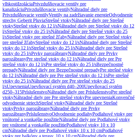
vlhkosti
Izolácia
Privzdušňovacie ventily pre
kanalizáciu
Privzdušňovacie ventily
Náhradné diely pre
Privzdušňovacie ventily
Ventily na zadržiavanie energie
Odvodnenie
strechy Geberit Pluvia
Strešné vtoky
Náhradné diely pre Strešné
vtoky
Strešné vtoky do 12 l/s
Náhradné diely pre Strešné vtoky do 12
l/s
Strešné vtoky do 25 l/s
Náhradné diely pre Strešné vtoky do 25
l/s
Strešné vtoky pre strešné žľaby
Náhradné diely pre Strešné vtoky
pre strešné žľaby
Strešné vtoky do 12 l/s
Náhradné diely pre Strešné
vtoky do 12 l/s
Strešné vtoky do 25 l/s
Náhradné diely pre Strešné
vtoky do 25 l/s
Prvky parozábrany
Náhradné diely pre Prvky
parozábrany
Pre strešné vtoky do 12 l/s
Náhradné diely pre Pre
strešné vtoky do 12 l/s
Pre strešné vtoky do 25 l/s
Bezpečnostné
prepady
Náhradné diely pre Bezpečnostné prepady
Pre strešné vtoky
do 12 l/s
Náhradné diely pre Pre strešné vtoky do 12 l/s
Pre strešné
vtoky do 25 l/s
Náhradné diely pre Pre strešné vtoky do 25
l/s
Upevnenia
Upevňovací systém d40–200
Upevňovací systém
d250–315
Príslušenstvo
Náhradné diely pre Príslušenstvo
Pre strešné
vtoky
Náhradné diely pre Pre strešné vtoky
Pre upevnenia
Konvenčné
odvodnenie striech
Strešné vtoky
Náhradné diely pre Strešné
vtoky
Prvky parozábrany
Náhradné diely pre Prvky
parozábrany
Príslušenstvo
Odvodnenie podlahy
Podlahové vtoky pre
vnútorné a vonkajšie použitie
Náhradné diely pre Podlahové vtoky
pre vnútorné a vonkajšie použitie
Podlahové vtoky 10 x 10
cm
Náhradné diely pre Podlahové vtoky 10 x 10 cm
Podlahové
vtoky pre balkóny a terasy, 10 x 10 cm
Náhradné diely pre