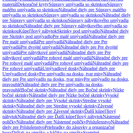
materiál
Dekoračné kryty
Súpravy umývadla so skrinkou
Súpravy
malého umývadla so skrinkou
Náhradné diely pre Súpravy malého
umývadla so skrinkou
Súpravy umývadla so skrinkou
Náhradné diely
pre Súpravy umývadla so skrinkou
Súpravy nábytkového umývadla
so skrinkou
Náhradné diely pre Súpravy nábytkového umývadla so
skrinkou
Kúpeľňový nábytok
Skrinky pod umývadlo
Náhradné diely
pre Skrinky pod umývadlo
Pre malé umývadlá
Náhradné diely pre
Pre malé umývadlá
Pre umývadlá
Náhradné diely pre Pre
umývadlá
Pre dvojité umývadlá
Náhradné diely pre Pre dvojité
umývadlá
Pre nábytkové umývadlá
Náhradné diely pre Pre
nábytkové umývadlá
Pre rohové malé umývadlá
Náhradné diely pre
Pre rohové malé umývadlá
Pre rohové umývadlá
Náhradné diely pre
Pre rohové umývadlá
Umývadlové dosky
Náhradné diely pre
Umývadlové dosky
Pre umývadlo na dosku, tvar misy
Náhradné
diely pre Pre umývadlo na dosku, tvar misy
Pre umývadlo na dosku,
pravouhlé
Náhradné diely pre Pre umývadlo na dosku,
pravouhlé
Bočné skrinky
Náhradné diely pre Bočné skrinky
Nízke
bočné skrinky
Náhradné diely pre Nízke bočné skrinky
Vysoké
skrinky
Náhradné diely pre Vysoké skrinky
Stredne vysoké
skrinky
Náhradné diely pre Stredne vysoké skrinky
Závesné
skrinky
Náhradné diely pre Závesné skrinky
Ďalší kúpeľňový
nábytok
Náhradné diely pre Ďalší kúpeľňový nábytok
Nástenné
poličky
Náhradné diely pre Nástenné poličky
Príslušenstvo
Náhradné
diely pre Príslušenstvo
Priehradky do zásuvky a organizačné
boxy
Držiak na uteráky a háčiky na uteráky
Svetelné