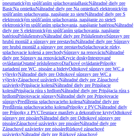
pneumatickým spúšťaním splachovania
Basic
Náhradné diely pre
Basic
Na omietku
Náhradné diely pre Na omietku
S elektronickým
spúšťaním splachovania, napájanie zo siete
Náhradné diely pre S
elektronickým spúšťaním splachovania, napájanie zo siete
S
elektronickým spúšťaním splachovania, napájanie batériou
Náhradné
diely pre S elektronickým spúšťaním splachovania, napájanie
batériou
Príslušenstvo
Náhradné diely pre Príslušenstvo
Súpravy pre
hrubú montáž a súpravy pre prestavbu
Náhradné diely pre Súpravy
pre hrubú montáž a súpravy pre prestavbu
Splachovacie rúrky,
splachovacie kolená a prechody
Súpravy na renováciu
Náhradné
diely pre Súpravy na renováciu
Krycie dosky
Integrované
ovládania
Ostatné príslušenstvo
Diaľkové ovládanie
Prípojky
zariadení pre WC, pisoáre a bidety
Odtokové súpravy pre WC a
výlevky
Náhradné diely pre Odtokové súpravy pre WC a
výlevky
Zápachové uzávierky
Náhradné diely pre Zápachové
uzávierky
Pripájacie kolená
Náhradné diely pre Pripájacie
kolená
Pripájacia rúra s hrdlom
Náhradné diely pre Pripájacia rúra s
hrdlom
Pripojovacie súpravy
Náhradné diely pre Pripojovacie
súpravy
Predĺženia splachovacieho kolena
Náhradné diely pre
Predĺženia splachovacieho kolena
Prípojky z PVC
Náhradné diely
pre Prípojky z PVC
Tesniace manžety a dekoratívne kryty
Odtokové
súpravy pre pisoáre
Náhradné diely pre Odtokové súpravy pre
pisoáre
Zápachové uzávierky pre pisoáre
Náhradné diely pre
Zápachové uzávierky pre pisoáre
Rúrkové zápachové
uzávierky
Náhradné diely pre Rúrkové zápachové