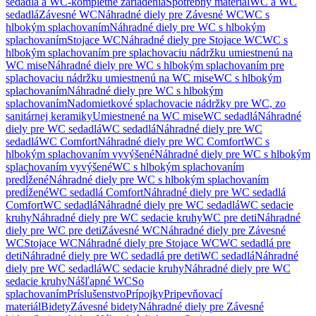
sedadlá a WC-kompletné zariadenia
Spotrebný materiál
WC a WC
sedadlá
Závesné WC
Náhradné diely pre Závesné WC
WC s
hlbokým splachovaním
Náhradné diely pre WC s hlbokým
splachovaním
Stojace WC
Náhradné diely pre Stojace WC
WC s
hlbokým splachovaním pre splachovaciu nádržku umiestnenú na
WC mise
Náhradné diely pre WC s hlbokým splachovaním pre
splachovaciu nádržku umiestnenú na WC mise
WC s hlbokým
splachovaním
Náhradné diely pre WC s hlbokým
splachovaním
Nadomietkové splachovacie nádržky pre WC, zo
sanitárnej keramiky
Umiestnené na WC mise
WC sedadlá
Náhradné
diely pre WC sedadlá
WC sedadlá
Náhradné diely pre WC
sedadlá
WC Comfort
Náhradné diely pre WC Comfort
WC s
hlbokým splachovaním vyvýšené
Náhradné diely pre WC s hlbokým
splachovaním vyvýšené
WC s hlbokým splachovaním
predĺžené
Náhradné diely pre WC s hlbokým splachovaním
predĺžené
WC sedadlá Comfort
Náhradné diely pre WC sedadlá
Comfort
WC sedadlá
Náhradné diely pre WC sedadlá
WC sedacie
kruhy
Náhradné diely pre WC sedacie kruhy
WC pre deti
Náhradné
diely pre WC pre deti
Závesné WC
Náhradné diely pre Závesné
WC
Stojace WC
Náhradné diely pre Stojace WC
WC sedadlá pre
deti
Náhradné diely pre WC sedadlá pre deti
WC sedadlá
Náhradné
diely pre WC sedadlá
WC sedacie kruhy
Náhradné diely pre WC
sedacie kruhy
Nášľapné WC
So
splachovaním
Príslušenstvo
Prípojky
Pripevňovací
materiál
Bidety
Závesné bidety
Náhradné diely pre Závesné