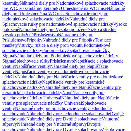
keramiky
Náhradné diely pre Nadomietkové splachovacie nádržky
pre WC, zo sanitárnej keramiky
Umiestnené na WC mise
Náhradné
diely pre Umiestnené na WC mise
Splachovacie rúrky pre
nadomietkové splachovacie nádržky
Náhradné diely pre
Splachovacie rúrky pre nadomietkové splachovacie nádržky
Vysoko
položené
Náhradné diely pre Vysoko položené
Nízko a stredne
vysoko položené
Príslušenstvo
Náhradné diely pre
Príslušenstvo
Prípojky
Náhradné diely pre Prípojky
Tesniace
manžety
Vsuvky, ružice a diely proti vzdutiu
Podomietkové
splachovacie nádržky
Podomietkové splachovacie nádržky
Sigma
Náhradné diely pre Podomietkové splachovacie nádržky
Sigma
Splachovacie rúrky
Príslušenstvo
Napúšťacie a splachovacie
ventily
Napúšťacie ventily
Náhradné diely pre Napúšťacie
ventily
Napúšťacie ventily pre nadomietkové splachovacie
nádržky
Náhradné diely pre Napúšťacie ventily pre nadomietkové
splachovacie nádržky
Napúšťacie ventily pre keramické
splachovacie nádržky
Náhradné diely pre Napúšťacie ventily pre
keramické splachovacie nádržky
Napúšťacie ventily pre
splachovacie nádržky Universal
Náhradné diely pre Napúšťacie
ventily pre splachovacie nádržky Universal
Splachovacie
ventily
Náhradné diely pre Splachovacie ventily
Jednoduché
splachovanie
Náhradné diely pre Jednoduché splachovanie
Dvojité
splachovanie
Náhradné diely pre Dvojité splachovanie
Vnútorné
súpravy
Náhradné diely pre Vnútorné súpravy
Dvojité
splachovanie
Náhradné diely pre Dvojité splachovanie
Zásobovacie