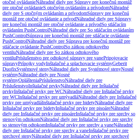
otočné ovládanie
Náhradné diely pre Súpravy pre konečnú montáž
pre otočné ovládanie
S otočným ovládaním a prívodom
Náhradné
diely pre S otočným ovládaním a prívodom
Súpravy pre konečnú
montáž pre otočné ovládanie a prívod
Náhradné diely pre Súpravy
pre konečnú montáž pre otočné ovládanie a prívod
So stláčacím
ovládaním PushControl
Náhradné diely pre So stláčacím ovládaním
PushControl
Súprava pre konečnú montáž pre stláčacie ovládanie
PushControl
Náhradné diely pre Súprava pre konečnú montáž pre
stláčacie ovládanie PushControl
So zátkou odtokového
ventilu
Náhradné diely pre So zátkou odtokového
ventilu
Príslušenstvo pre odtokové súpravy pre vane
Pripojovacie
súpravy
Prípojky vody
Inštalačné a splachovacie systémy
Geberit
Duofix
Systémové steny
Náhradné diely pre Systémové steny
Nosné
systémy
Náhradné diely pre Nosné
systémy
Opláštenia
Príslušenstvo
Náhradné diely pre
Príslušenstvo
Inštalačné prvky
Náhradné diely pre Inštalačné
prvky
Inštalačné prvky pre WC
Náhradné diely pre Inštalačné prvky
pre WC
Inštalačné prvky pre umývadlá
Náhradné diely pre Inštalačné
prvky pre umývadlá
Inštalačné prvky pre bidety
Náhradné diely pre
Inštalačné prvky pre bidety
Inštalačné prvky pre pisoáre
Náhradné
diely pre Inštalačné prvky pre pisoáre
Inštalačné prvky pre sprchy so
stenovým odtokom
Náhradné diely pre Inštalačné prvky pre sprchy
so stenovým odtokom
Inštalačné prvky pre sprchy a vane
Náhradné
diely pre Inštalačné prvky pre sprchy a vane
Inštalačné prvky pre
sprchové steny
Náhradné diely pre Inštalačné prvky pre sprchové