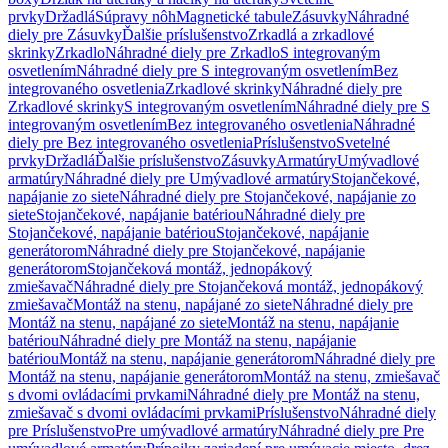
prvky
Držadlá
Súpravy nôh
Magnetické tabule
Zásuvky
Náhradné
diely pre Zásuvky
Ďalšie príslušenstvo
Zrkadlá a zrkadlové
skrinky
Zrkadlo
Náhradné diely pre Zrkadlo
S integrovaným
osvetlením
Náhradné diely pre S integrovaným osvetlením
Bez
integrovaného osvetlenia
Zrkadlové skrinky
Náhradné diely pre
Zrkadlové skrinky
S integrovaným osvetlením
Náhradné diely pre S
integrovaným osvetlením
Bez integrovaného osvetlenia
Náhradné
diely pre Bez integrovaného osvetlenia
Príslušenstvo
Svetelné
prvky
Držadlá
Ďalšie príslušenstvo
Zásuvky
Armatúry
Umývadlové
armatúry
Náhradné diely pre Umývadlové armatúry
Stojančekové,
napájanie zo siete
Náhradné diely pre Stojančekové, napájanie zo
siete
Stojančekové, napájanie batériou
Náhradné diely pre
Stojančekové, napájanie batériou
Stojančekové, napájanie
generátorom
Náhradné diely pre Stojančekové, napájanie
generátorom
Stojančeková montáž, jednopákový
zmiešavač
Náhradné diely pre Stojančeková montáž, jednopákový
zmiešavač
Montáž na stenu, napájané zo siete
Náhradné diely pre
Montáž na stenu, napájané zo siete
Montáž na stenu, napájanie
batériou
Náhradné diely pre Montáž na stenu, napájanie
batériou
Montáž na stenu, napájanie generátorom
Náhradné diely pre
Montáž na stenu, napájanie generátorom
Montáž na stenu, zmiešavač
s dvomi ovládacími prvkami
Náhradné diely pre Montáž na stenu,
zmiešavač s dvomi ovládacími prvkami
Príslušenstvo
Náhradné diely
pre Príslušenstvo
Pre umývadlové armatúry
Náhradné diely pre Pre