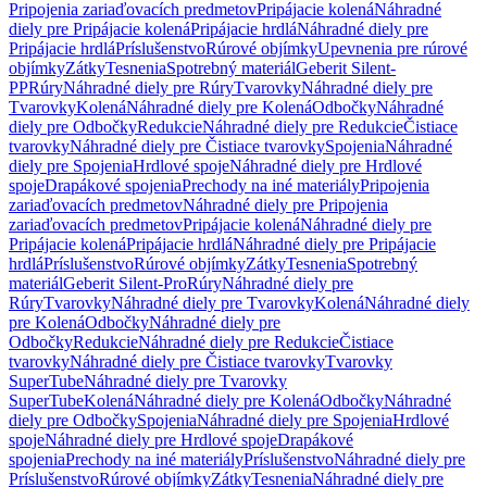
Pripojenia zariaďovacích predmetov
Pripájacie kolená
Náhradné
diely pre Pripájacie kolená
Pripájacie hrdlá
Náhradné diely pre
Pripájacie hrdlá
Príslušenstvo
Rúrové objímky
Upevnenia pre rúrové
objímky
Zátky
Tesnenia
Spotrebný materiál
Geberit Silent-
PP
Rúry
Náhradné diely pre Rúry
Tvarovky
Náhradné diely pre
Tvarovky
Kolená
Náhradné diely pre Kolená
Odbočky
Náhradné
diely pre Odbočky
Redukcie
Náhradné diely pre Redukcie
Čistiace
tvarovky
Náhradné diely pre Čistiace tvarovky
Spojenia
Náhradné
diely pre Spojenia
Hrdlové spoje
Náhradné diely pre Hrdlové
spoje
Drapákové spojenia
Prechody na iné materiály
Pripojenia
zariaďovacích predmetov
Náhradné diely pre Pripojenia
zariaďovacích predmetov
Pripájacie kolená
Náhradné diely pre
Pripájacie kolená
Pripájacie hrdlá
Náhradné diely pre Pripájacie
hrdlá
Príslušenstvo
Rúrové objímky
Zátky
Tesnenia
Spotrebný
materiál
Geberit Silent-Pro
Rúry
Náhradné diely pre
Rúry
Tvarovky
Náhradné diely pre Tvarovky
Kolená
Náhradné diely
pre Kolená
Odbočky
Náhradné diely pre
Odbočky
Redukcie
Náhradné diely pre Redukcie
Čistiace
tvarovky
Náhradné diely pre Čistiace tvarovky
Tvarovky
SuperTube
Náhradné diely pre Tvarovky
SuperTube
Kolená
Náhradné diely pre Kolená
Odbočky
Náhradné
diely pre Odbočky
Spojenia
Náhradné diely pre Spojenia
Hrdlové
spoje
Náhradné diely pre Hrdlové spoje
Drapákové
spojenia
Prechody na iné materiály
Príslušenstvo
Náhradné diely pre
Príslušenstvo
Rúrové objímky
Zátky
Tesnenia
Náhradné diely pre