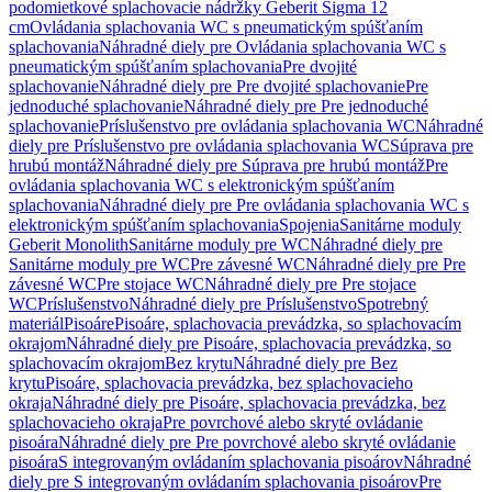
podomietkové splachovacie nádržky Geberit Sigma 12
cm
Ovládania splachovania WC s pneumatickým spúšťaním
splachovania
Náhradné diely pre Ovládania splachovania WC s
pneumatickým spúšťaním splachovania
Pre dvojité
splachovanie
Náhradné diely pre Pre dvojité splachovanie
Pre
jednoduché splachovanie
Náhradné diely pre Pre jednoduché
splachovanie
Príslušenstvo pre ovládania splachovania WC
Náhradné
diely pre Príslušenstvo pre ovládania splachovania WC
Súprava pre
hrubú montáž
Náhradné diely pre Súprava pre hrubú montáž
Pre
ovládania splachovania WC s elektronickým spúšťaním
splachovania
Náhradné diely pre Pre ovládania splachovania WC s
elektronickým spúšťaním splachovania
Spojenia
Sanitárne moduly
Geberit Monolith
Sanitárne moduly pre WC
Náhradné diely pre
Sanitárne moduly pre WC
Pre závesné WC
Náhradné diely pre Pre
závesné WC
Pre stojace WC
Náhradné diely pre Pre stojace
WC
Príslušenstvo
Náhradné diely pre Príslušenstvo
Spotrebný
materiál
Pisoáre
Pisoáre, splachovacia prevádzka, so splachovacím
okrajom
Náhradné diely pre Pisoáre, splachovacia prevádzka, so
splachovacím okrajom
Bez krytu
Náhradné diely pre Bez
krytu
Pisoáre, splachovacia prevádzka, bez splachovacieho
okraja
Náhradné diely pre Pisoáre, splachovacia prevádzka, bez
splachovacieho okraja
Pre povrchové alebo skryté ovládanie
pisoára
Náhradné diely pre Pre povrchové alebo skryté ovládanie
pisoára
S integrovaným ovládaním splachovania pisoárov
Náhradné
diely pre S integrovaným ovládaním splachovania pisoárov
Pre