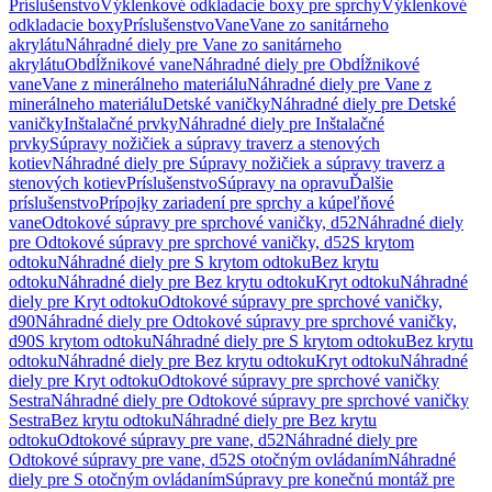
Príslušenstvo
Výklenkové odkladacie boxy pre sprchy
Výklenkové
odkladacie boxy
Príslušenstvo
Vane
Vane zo sanitárneho
akrylátu
Náhradné diely pre Vane zo sanitárneho
akrylátu
Obdĺžnikové vane
Náhradné diely pre Obdĺžnikové
vane
Vane z minerálneho materiálu
Náhradné diely pre Vane z
minerálneho materiálu
Detské vaničky
Náhradné diely pre Detské
vaničky
Inštalačné prvky
Náhradné diely pre Inštalačné
prvky
Súpravy nožičiek a súpravy traverz a stenových
kotiev
Náhradné diely pre Súpravy nožičiek a súpravy traverz a
stenových kotiev
Príslušenstvo
Súpravy na opravu
Ďalšie
príslušenstvo
Prípojky zariadení pre sprchy a kúpeľňové
vane
Odtokové súpravy pre sprchové vaničky, d52
Náhradné diely
pre Odtokové súpravy pre sprchové vaničky, d52
S krytom
odtoku
Náhradné diely pre S krytom odtoku
Bez krytu
odtoku
Náhradné diely pre Bez krytu odtoku
Kryt odtoku
Náhradné
diely pre Kryt odtoku
Odtokové súpravy pre sprchové vaničky,
d90
Náhradné diely pre Odtokové súpravy pre sprchové vaničky,
d90
S krytom odtoku
Náhradné diely pre S krytom odtoku
Bez krytu
odtoku
Náhradné diely pre Bez krytu odtoku
Kryt odtoku
Náhradné
diely pre Kryt odtoku
Odtokové súpravy pre sprchové vaničky
Sestra
Náhradné diely pre Odtokové súpravy pre sprchové vaničky
Sestra
Bez krytu odtoku
Náhradné diely pre Bez krytu
odtoku
Odtokové súpravy pre vane, d52
Náhradné diely pre
Odtokové súpravy pre vane, d52
S otočným ovládaním
Náhradné
diely pre S otočným ovládaním
Súpravy pre konečnú montáž pre