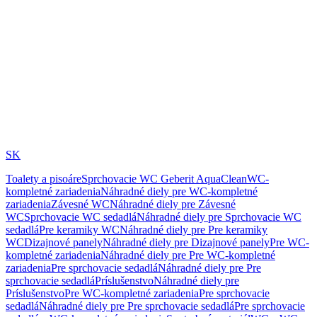
SK
Toalety a pisoáre
Sprchovacie WC Geberit AquaClean
WC-
kompletné zariadenia
Náhradné diely pre WC-kompletné
zariadenia
Závesné WC
Náhradné diely pre Závesné
WC
Sprchovacie WC sedadlá
Náhradné diely pre Sprchovacie WC
sedadlá
Pre keramiky WC
Náhradné diely pre Pre keramiky
WC
Dizajnové panely
Náhradné diely pre Dizajnové panely
Pre WC-
kompletné zariadenia
Náhradné diely pre Pre WC-kompletné
zariadenia
Pre sprchovacie sedadlá
Náhradné diely pre Pre
sprchovacie sedadlá
Príslušenstvo
Náhradné diely pre
Príslušenstvo
Pre WC-kompletné zariadenia
Pre sprchovacie
sedadlá
Náhradné diely pre Pre sprchovacie sedadlá
Pre sprchovacie