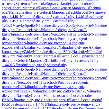
nástenky
Systémové tesnenia
Súpravy skrutiek pre prírubové
spoje
Geberit Mapress ušľachtilá oceľ
Geberit Mapress ušľachtilá
oceľ
Náhradné diely pre Geberit Mapress ušľachtilá oceľ
Systémové
rúry 1.4401
Náhradné diely pre Systémové rúry 1.4401
Systémové
rúry 1.4521
Náhradné diely pre Systémové rúry
1.4521
Vsuvky
Spojky
Náhradné diely pre Spojky
Redukcie
Náhradné
diely pre Redukcie
Kolená
Náhradné diely pre Kolená
T-
kusy
Náhradné diely pre T-kusy
Nerozoberateľné prechody
Náhradné
diely pre Nerozoberateľné prechody
Prechody a spojenia,
rozoberateľné
Náhradné diely pre Prechody a spojenia,
rozoberateľné
Axiálne kompenzátory
Náhradné diely pre Axiálne
kompenzátory
Zátky
Náhradné diely pre Zátky
Nástenky
Náhradné
diely pre Nástenky
Geberit Mapress ušľachtilá oceľ, plyn
Náhradné
diely pre Geberit Mapress ušľachtilá oceľ, plyn
Systémové rúry
1.4401
Náhradné diely pre Systémové rúry
1.4401
Vsuvky
Spojky
Náhradné diely pre Spojky
Redukcie
Náhradné
diely pre Redukcie
Kolená
Náhradné diely pre Kolená
T-
kusy
Náhradné diely pre T-kusy
Nerozoberateľné prechody
Náhradné
diely pre Nerozoberateľné prechody
Prechody a spojenia,
rozoberateľné
Náhradné diely pre Prechody a spojenia,
rozoberateľné
Zátky
Náhradné diely pre Zátky
Nástenky
Náhradné
diely pre Nástenky
Geberit Mapress ušľachtilá oceľ, modré
FKM
Náhradné diely pre Geberit Mapress ušľachtilá oceľ, modré
FKM
Systémové rúry 1.4401
Náhradné diely pre Systémové rúry
1.4401
Systémové rúry 1.4521
Náhradné diely pre Systémové rúry