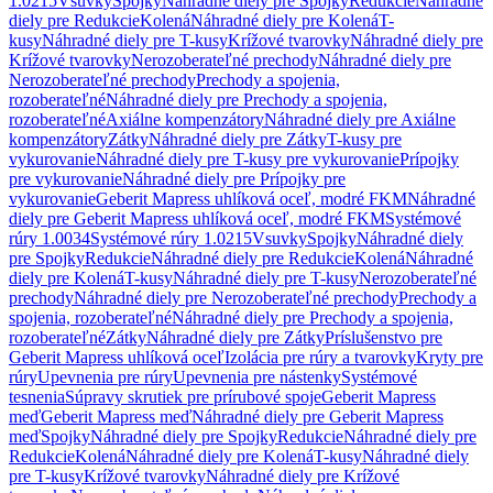
1.0215
Vsuvky
Spojky
Náhradné diely pre Spojky
Redukcie
Náhradné
diely pre Redukcie
Kolená
Náhradné diely pre Kolená
T-
kusy
Náhradné diely pre T-kusy
Krížové tvarovky
Náhradné diely pre
Krížové tvarovky
Nerozoberateľné prechody
Náhradné diely pre
Nerozoberateľné prechody
Prechody a spojenia,
rozoberateľné
Náhradné diely pre Prechody a spojenia,
rozoberateľné
Axiálne kompenzátory
Náhradné diely pre Axiálne
kompenzátory
Zátky
Náhradné diely pre Zátky
T-kusy pre
vykurovanie
Náhradné diely pre T-kusy pre vykurovanie
Prípojky
pre vykurovanie
Náhradné diely pre Prípojky pre
vykurovanie
Geberit Mapress uhlíková oceľ, modré FKM
Náhradné
diely pre Geberit Mapress uhlíková oceľ, modré FKM
Systémové
rúry 1.0034
Systémové rúry 1.0215
Vsuvky
Spojky
Náhradné diely
pre Spojky
Redukcie
Náhradné diely pre Redukcie
Kolená
Náhradné
diely pre Kolená
T-kusy
Náhradné diely pre T-kusy
Nerozoberateľné
prechody
Náhradné diely pre Nerozoberateľné prechody
Prechody a
spojenia, rozoberateľné
Náhradné diely pre Prechody a spojenia,
rozoberateľné
Zátky
Náhradné diely pre Zátky
Príslušenstvo pre
Geberit Mapress uhlíková oceľ
Izolácia pre rúry a tvarovky
Kryty pre
rúry
Upevnenia pre rúry
Upevnenia pre nástenky
Systémové
tesnenia
Súpravy skrutiek pre prírubové spoje
Geberit Mapress
meď
Geberit Mapress meď
Náhradné diely pre Geberit Mapress
meď
Spojky
Náhradné diely pre Spojky
Redukcie
Náhradné diely pre
Redukcie
Kolená
Náhradné diely pre Kolená
T-kusy
Náhradné diely
pre T-kusy
Krížové tvarovky
Náhradné diely pre Krížové