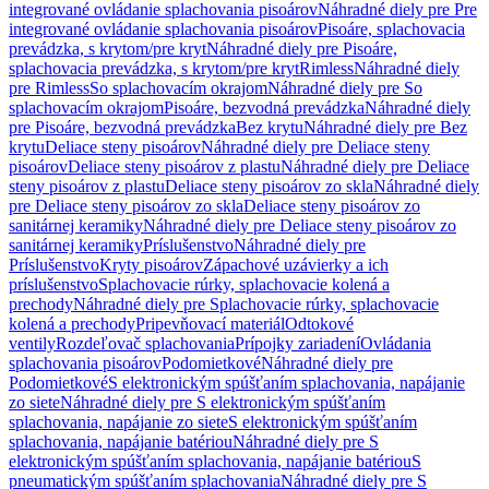
integrované ovládanie splachovania pisoárov
Náhradné diely pre Pre
integrované ovládanie splachovania pisoárov
Pisoáre, splachovacia
prevádzka, s krytom/pre kryt
Náhradné diely pre Pisoáre,
splachovacia prevádzka, s krytom/pre kryt
Rimless
Náhradné diely
pre Rimless
So splachovacím okrajom
Náhradné diely pre So
splachovacím okrajom
Pisoáre, bezvodná prevádzka
Náhradné diely
pre Pisoáre, bezvodná prevádzka
Bez krytu
Náhradné diely pre Bez
krytu
Deliace steny pisoárov
Náhradné diely pre Deliace steny
pisoárov
Deliace steny pisoárov z plastu
Náhradné diely pre Deliace
steny pisoárov z plastu
Deliace steny pisoárov zo skla
Náhradné diely
pre Deliace steny pisoárov zo skla
Deliace steny pisoárov zo
sanitárnej keramiky
Náhradné diely pre Deliace steny pisoárov zo
sanitárnej keramiky
Príslušenstvo
Náhradné diely pre
Príslušenstvo
Kryty pisoárov
Zápachové uzávierky a ich
príslušenstvo
Splachovacie rúrky, splachovacie kolená a
prechody
Náhradné diely pre Splachovacie rúrky, splachovacie
kolená a prechody
Pripevňovací materiál
Odtokové
ventily
Rozdeľovač splachovania
Prípojky zariadení
Ovládania
splachovania pisoárov
Podomietkové
Náhradné diely pre
Podomietkové
S elektronickým spúšťaním splachovania, napájanie
zo siete
Náhradné diely pre S elektronickým spúšťaním
splachovania, napájanie zo siete
S elektronickým spúšťaním
splachovania, napájanie batériou
Náhradné diely pre S
elektronickým spúšťaním splachovania, napájanie batériou
S
pneumatickým spúšťaním splachovania
Náhradné diely pre S