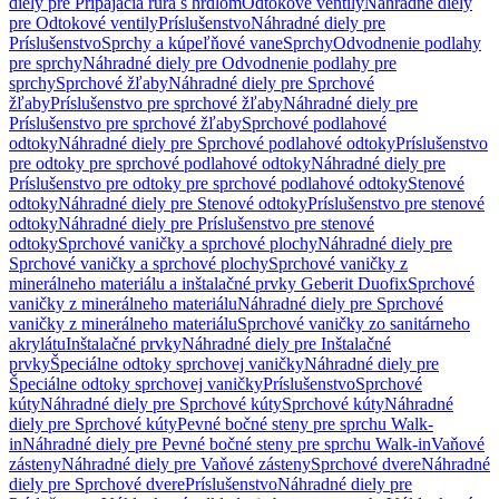
diely pre Pripájacia rúra s hrdlom
Odtokové ventily
Náhradné diely
pre Odtokové ventily
Príslušenstvo
Náhradné diely pre
Príslušenstvo
Sprchy a kúpeľňové vane
Sprchy
Odvodnenie podlahy
pre sprchy
Náhradné diely pre Odvodnenie podlahy pre
sprchy
Sprchové žľaby
Náhradné diely pre Sprchové
žľaby
Príslušenstvo pre sprchové žľaby
Náhradné diely pre
Príslušenstvo pre sprchové žľaby
Sprchové podlahové
odtoky
Náhradné diely pre Sprchové podlahové odtoky
Príslušenstvo
pre odtoky pre sprchové podlahové odtoky
Náhradné diely pre
Príslušenstvo pre odtoky pre sprchové podlahové odtoky
Stenové
odtoky
Náhradné diely pre Stenové odtoky
Príslušenstvo pre stenové
odtoky
Náhradné diely pre Príslušenstvo pre stenové
odtoky
Sprchové vaničky a sprchové plochy
Náhradné diely pre
Sprchové vaničky a sprchové plochy
Sprchové vaničky z
minerálneho materiálu a inštalačné prvky Geberit Duofix
Sprchové
vaničky z minerálneho materiálu
Náhradné diely pre Sprchové
vaničky z minerálneho materiálu
Sprchové vaničky zo sanitárneho
akrylátu
Inštalačné prvky
Náhradné diely pre Inštalačné
prvky
Špeciálne odtoky sprchovej vaničky
Náhradné diely pre
Špeciálne odtoky sprchovej vaničky
Príslušenstvo
Sprchové
kúty
Náhradné diely pre Sprchové kúty
Sprchové kúty
Náhradné
diely pre Sprchové kúty
Pevné bočné steny pre sprchu Walk-
in
Náhradné diely pre Pevné bočné steny pre sprchu Walk-in
Vaňové
zásteny
Náhradné diely pre Vaňové zásteny
Sprchové dvere
Náhradné
diely pre Sprchové dvere
Príslušenstvo
Náhradné diely pre