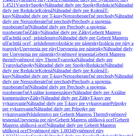
1.4521
Vsuvky
Spojky
Náhradné diely pre Spojky
Redukcie
Náhradné
diely pre Redukcie
Kolená
Náhradné diely pre Kolená
T-
kusy
Náhradné diely pre T-kusy
Nerozoberateľné prechody
Náhradné
diely pre Nerozoberateľné prechody
Prechody a spojenia,
rozoberateľné
Náhradné diely pre Prechody a spojenia,
rozoberateľné
Zátky
Náhradné diely pre Zátky
Geberit Mapress
ušľachtilá oceľ, príslušenstvo
Náhradné diely pre Geberit Mapress
ušľachtilá oceľ, príslušenstvo
Izolácie pre nástenky
Izolácia pre rúry a
tvarovky
Upevnenia pre rúry
Upevnenia pre nástenky
Náhradné diely
pre Upevnenia pre nástenky
Systémové tesnenia
Geberit Mapress
therm
Systémové rúry Therm
Tvarovka
Náhradné diely pre
Tvarovka
Spojky
Náhradné diely pre Spojky
Redukcie
Náhradné
diely pre Redukcie
Kolená
Náhradné diely pre Kolená
T-
kusy
Náhradné diely pre T-kusy
Nerozoberateľné prechody
Náhradné
diely pre Nerozoberateľné prechody
Prechody a spojenia,
rozoberateľné
Náhradné diely pre Prechody a spojenia,
rozoberateľné
Axiálne kompenzátory
Náhradné diely pre Axiálne
kompenzátory
Zátky
Náhradné diely pre Zátky
T-kusy pre
vykurovanie
Náhradné diely pre T-kusy pre vykurovanie
Prípojky
pre vykurovanie
Náhradné diely pre Prípojky pre
vykurovanie
Príslušenstvo pre Geberit Mapress Therm
Systémové
tesnenia
Upevnenia pre rúry
Geberit Mapress uhlíková oceľ
Geberit
Mapress uhlíková oceľ
Náhradné diely pre Geberit Mapress
uhlíková oceľ
Systémové rúry 1.0034
Systémové rúry