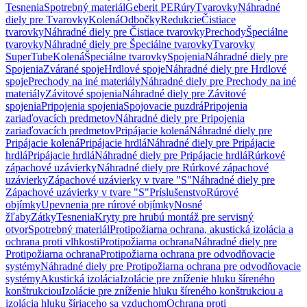
Tesnenia
Spotrebný materiál
Geberit PE
Rúry
Tvarovky
Náhradné
diely pre Tvarovky
Kolená
Odbočky
Redukcie
Čistiace
tvarovky
Náhradné diely pre Čistiace tvarovky
Prechody
Špeciálne
tvarovky
Náhradné diely pre Špeciálne tvarovky
Tvarovky
SuperTube
Kolená
Špeciálne tvarovky
Spojenia
Náhradné diely pre
Spojenia
Zvárané spoje
Hrdlové spoje
Náhradné diely pre Hrdlové
spoje
Prechody na iné materiály
Náhradné diely pre Prechody na iné
materiály
Závitové spojenia
Náhradné diely pre Závitové
spojenia
Pripojenia spojenia
Spojovacie puzdrá
Pripojenia
zariaďovacích predmetov
Náhradné diely pre Pripojenia
zariaďovacích predmetov
Pripájacie kolená
Náhradné diely pre
Pripájacie kolená
Pripájacie hrdlá
Náhradné diely pre Pripájacie
hrdlá
Pripájacie hrdlá
Náhradné diely pre Pripájacie hrdlá
Rúrkové
zápachové uzávierky
Náhradné diely pre Rúrkové zápachové
uzávierky
Zápachové uzávierky v tvare "S"
Náhradné diely pre
Zápachové uzávierky v tvare "S"
Príslušenstvo
Rúrové
objímky
Upevnenia pre rúrové objímky
Nosné
žľaby
Zátky
Tesnenia
Kryty pre hrubú montáž pre servisný
otvor
Spotrebný materiál
Protipožiarna ochrana, akustická izolácia a
ochrana proti vlhkosti
Protipožiarna ochrana
Náhradné diely pre
Protipožiarna ochrana
Protipožiarna ochrana pre odvodňovacie
systémy
Náhradné diely pre Protipožiarna ochrana pre odvodňovacie
systémy
Akustická izolácia
Izolácie pre zníženie hluku šíreného
konštrukciou
Izolácie pre zníženie hluku šíreného konštrukciou a
izolácia hluku šíriaceho sa vzduchom
Ochrana proti