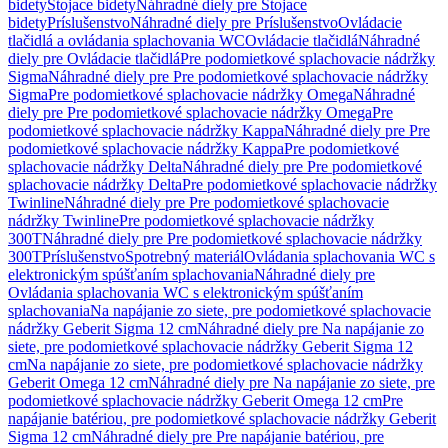
bidety
Stojace bidety
Náhradné diely pre Stojace
bidety
Príslušenstvo
Náhradné diely pre Príslušenstvo
Ovládacie
tlačidlá a ovládania splachovania WC
Ovládacie tlačidlá
Náhradné
diely pre Ovládacie tlačidlá
Pre podomietkové splachovacie nádržky
Sigma
Náhradné diely pre Pre podomietkové splachovacie nádržky
Sigma
Pre podomietkové splachovacie nádržky Omega
Náhradné
diely pre Pre podomietkové splachovacie nádržky Omega
Pre
podomietkové splachovacie nádržky Kappa
Náhradné diely pre Pre
podomietkové splachovacie nádržky Kappa
Pre podomietkové
splachovacie nádržky Delta
Náhradné diely pre Pre podomietkové
splachovacie nádržky Delta
Pre podomietkové splachovacie nádržky
Twinline
Náhradné diely pre Pre podomietkové splachovacie
nádržky Twinline
Pre podomietkové splachovacie nádržky
300T
Náhradné diely pre Pre podomietkové splachovacie nádržky
300T
Príslušenstvo
Spotrebný materiál
Ovládania splachovania WC s
elektronickým spúšťaním splachovania
Náhradné diely pre
Ovládania splachovania WC s elektronickým spúšťaním
splachovania
Na napájanie zo siete, pre podomietkové splachovacie
nádržky Geberit Sigma 12 cm
Náhradné diely pre Na napájanie zo
siete, pre podomietkové splachovacie nádržky Geberit Sigma 12
cm
Na napájanie zo siete, pre podomietkové splachovacie nádržky
Geberit Omega 12 cm
Náhradné diely pre Na napájanie zo siete, pre
podomietkové splachovacie nádržky Geberit Omega 12 cm
Pre
napájanie batériou, pre podomietkové splachovacie nádržky Geberit
Sigma 12 cm
Náhradné diely pre Pre napájanie batériou, pre