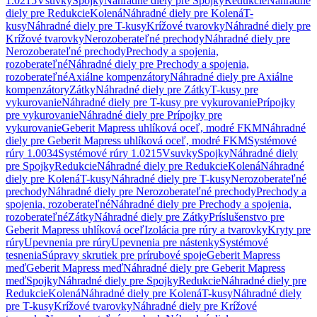
1.0215
Vsuvky
Spojky
Náhradné diely pre Spojky
Redukcie
Náhradné
diely pre Redukcie
Kolená
Náhradné diely pre Kolená
T-
kusy
Náhradné diely pre T-kusy
Krížové tvarovky
Náhradné diely pre
Krížové tvarovky
Nerozoberateľné prechody
Náhradné diely pre
Nerozoberateľné prechody
Prechody a spojenia,
rozoberateľné
Náhradné diely pre Prechody a spojenia,
rozoberateľné
Axiálne kompenzátory
Náhradné diely pre Axiálne
kompenzátory
Zátky
Náhradné diely pre Zátky
T-kusy pre
vykurovanie
Náhradné diely pre T-kusy pre vykurovanie
Prípojky
pre vykurovanie
Náhradné diely pre Prípojky pre
vykurovanie
Geberit Mapress uhlíková oceľ, modré FKM
Náhradné
diely pre Geberit Mapress uhlíková oceľ, modré FKM
Systémové
rúry 1.0034
Systémové rúry 1.0215
Vsuvky
Spojky
Náhradné diely
pre Spojky
Redukcie
Náhradné diely pre Redukcie
Kolená
Náhradné
diely pre Kolená
T-kusy
Náhradné diely pre T-kusy
Nerozoberateľné
prechody
Náhradné diely pre Nerozoberateľné prechody
Prechody a
spojenia, rozoberateľné
Náhradné diely pre Prechody a spojenia,
rozoberateľné
Zátky
Náhradné diely pre Zátky
Príslušenstvo pre
Geberit Mapress uhlíková oceľ
Izolácia pre rúry a tvarovky
Kryty pre
rúry
Upevnenia pre rúry
Upevnenia pre nástenky
Systémové
tesnenia
Súpravy skrutiek pre prírubové spoje
Geberit Mapress
meď
Geberit Mapress meď
Náhradné diely pre Geberit Mapress
meď
Spojky
Náhradné diely pre Spojky
Redukcie
Náhradné diely pre
Redukcie
Kolená
Náhradné diely pre Kolená
T-kusy
Náhradné diely
pre T-kusy
Krížové tvarovky
Náhradné diely pre Krížové