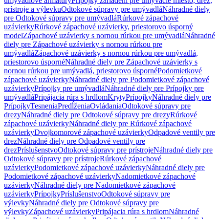
umývadlové armatúry
Prípojky zariadení pre umývacie miesto, drez,
prístroje a výlevku
Odtokové súpravy pre umývadlá
Náhradné diely
pre Odtokové súpravy pre umývadlá
Rúrkové zápachové
uzávierky
Rúrkové zápachové uzávierky, priestorovo úsporný
model
Zápachové uzávierky s nornou rúrkou pre umývadlá
Náhradné
diely pre Zápachové uzávierky s nornou rúrkou pre
umývadlá
Zápachové uzávierky s nornou rúrkou pre umývadlá,
priestorovo úsporné
Náhradné diely pre Zápachové uzávierky s
nornou rúrkou pre umývadlá, priestorovo úsporné
Podomietkové
zápachové uzávierky
Náhradné diely pre Podomietkové zápachové
uzávierky
Prípojky pre umývadlá
Náhradné diely pre Prípojky pre
umývadlá
Pripájacia rúra s hrdlom
Kryty
Prípojky
Náhradné diely pre
Prípojky
Tesnenia
Predĺženia
Ovládania
Odtokové súpravy pre
drezy
Náhradné diely pre Odtokové súpravy pre drezy
Rúrkové
zápachové uzávierky
Náhradné diely pre Rúrkové zápachové
uzávierky
Dvojkomorové zápachové uzávierky
Odpadové ventily pre
drez
Náhradné diely pre Odpadové ventily pre
drez
Príslušenstvo
Odtokové súpravy pre prístroje
Náhradné diely pre
Odtokové súpravy pre prístroje
Rúrkové zápachové
uzávierky
Podomietkové zápachové uzávierky
Náhradné diely pre
Podomietkové zápachové uzávierky
Nadomietkové zápachové
uzávierky
Náhradné diely pre Nadomietkové zápachové
uzávierky
Prípojky
Príslušenstvo
Odtokové súpravy pre
výlevky
Náhradné diely pre Odtokové súpravy pre
výlevky
Zápachové uzávierky
Pripájacia rúra s hrdlom
Náhradné