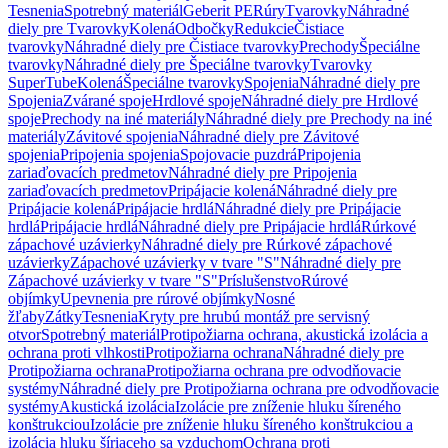
Tesnenia
Spotrebný materiál
Geberit PE
Rúry
Tvarovky
Náhradné
diely pre Tvarovky
Kolená
Odbočky
Redukcie
Čistiace
tvarovky
Náhradné diely pre Čistiace tvarovky
Prechody
Špeciálne
tvarovky
Náhradné diely pre Špeciálne tvarovky
Tvarovky
SuperTube
Kolená
Špeciálne tvarovky
Spojenia
Náhradné diely pre
Spojenia
Zvárané spoje
Hrdlové spoje
Náhradné diely pre Hrdlové
spoje
Prechody na iné materiály
Náhradné diely pre Prechody na iné
materiály
Závitové spojenia
Náhradné diely pre Závitové
spojenia
Pripojenia spojenia
Spojovacie puzdrá
Pripojenia
zariaďovacích predmetov
Náhradné diely pre Pripojenia
zariaďovacích predmetov
Pripájacie kolená
Náhradné diely pre
Pripájacie kolená
Pripájacie hrdlá
Náhradné diely pre Pripájacie
hrdlá
Pripájacie hrdlá
Náhradné diely pre Pripájacie hrdlá
Rúrkové
zápachové uzávierky
Náhradné diely pre Rúrkové zápachové
uzávierky
Zápachové uzávierky v tvare "S"
Náhradné diely pre
Zápachové uzávierky v tvare "S"
Príslušenstvo
Rúrové
objímky
Upevnenia pre rúrové objímky
Nosné
žľaby
Zátky
Tesnenia
Kryty pre hrubú montáž pre servisný
otvor
Spotrebný materiál
Protipožiarna ochrana, akustická izolácia a
ochrana proti vlhkosti
Protipožiarna ochrana
Náhradné diely pre
Protipožiarna ochrana
Protipožiarna ochrana pre odvodňovacie
systémy
Náhradné diely pre Protipožiarna ochrana pre odvodňovacie
systémy
Akustická izolácia
Izolácie pre zníženie hluku šíreného
konštrukciou
Izolácie pre zníženie hluku šíreného konštrukciou a
izolácia hluku šíriaceho sa vzduchom
Ochrana proti