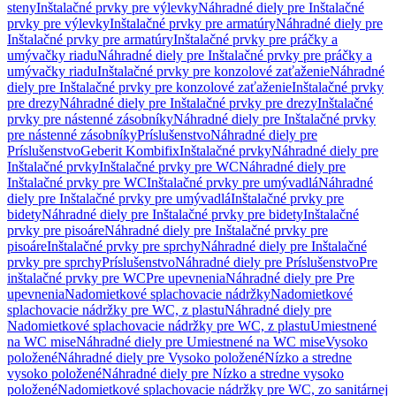
steny
Inštalačné prvky pre výlevky
Náhradné diely pre Inštalačné
prvky pre výlevky
Inštalačné prvky pre armatúry
Náhradné diely pre
Inštalačné prvky pre armatúry
Inštalačné prvky pre práčky a
umývačky riadu
Náhradné diely pre Inštalačné prvky pre práčky a
umývačky riadu
Inštalačné prvky pre konzolové zaťaženie
Náhradné
diely pre Inštalačné prvky pre konzolové zaťaženie
Inštalačné prvky
pre drezy
Náhradné diely pre Inštalačné prvky pre drezy
Inštalačné
prvky pre nástenné zásobníky
Náhradné diely pre Inštalačné prvky
pre nástenné zásobníky
Príslušenstvo
Náhradné diely pre
Príslušenstvo
Geberit Kombifix
Inštalačné prvky
Náhradné diely pre
Inštalačné prvky
Inštalačné prvky pre WC
Náhradné diely pre
Inštalačné prvky pre WC
Inštalačné prvky pre umývadlá
Náhradné
diely pre Inštalačné prvky pre umývadlá
Inštalačné prvky pre
bidety
Náhradné diely pre Inštalačné prvky pre bidety
Inštalačné
prvky pre pisoáre
Náhradné diely pre Inštalačné prvky pre
pisoáre
Inštalačné prvky pre sprchy
Náhradné diely pre Inštalačné
prvky pre sprchy
Príslušenstvo
Náhradné diely pre Príslušenstvo
Pre
inštalačné prvky pre WC
Pre upevnenia
Náhradné diely pre Pre
upevnenia
Nadomietkové splachovacie nádržky
Nadomietkové
splachovacie nádržky pre WC, z plastu
Náhradné diely pre
Nadomietkové splachovacie nádržky pre WC, z plastu
Umiestnené
na WC mise
Náhradné diely pre Umiestnené na WC mise
Vysoko
položené
Náhradné diely pre Vysoko položené
Nízko a stredne
vysoko položené
Náhradné diely pre Nízko a stredne vysoko
položené
Nadomietkové splachovacie nádržky pre WC, zo sanitárnej