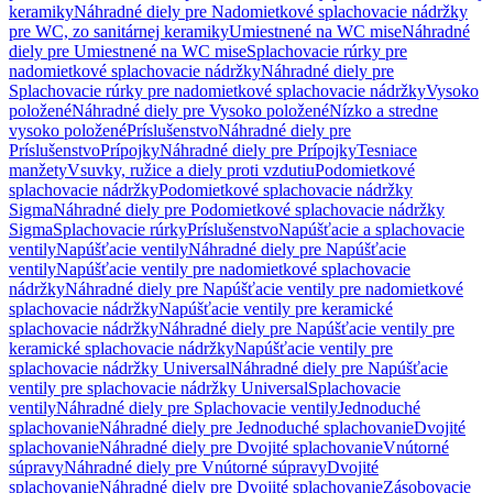
keramiky
Náhradné diely pre Nadomietkové splachovacie nádržky
pre WC, zo sanitárnej keramiky
Umiestnené na WC mise
Náhradné
diely pre Umiestnené na WC mise
Splachovacie rúrky pre
nadomietkové splachovacie nádržky
Náhradné diely pre
Splachovacie rúrky pre nadomietkové splachovacie nádržky
Vysoko
položené
Náhradné diely pre Vysoko položené
Nízko a stredne
vysoko položené
Príslušenstvo
Náhradné diely pre
Príslušenstvo
Prípojky
Náhradné diely pre Prípojky
Tesniace
manžety
Vsuvky, ružice a diely proti vzdutiu
Podomietkové
splachovacie nádržky
Podomietkové splachovacie nádržky
Sigma
Náhradné diely pre Podomietkové splachovacie nádržky
Sigma
Splachovacie rúrky
Príslušenstvo
Napúšťacie a splachovacie
ventily
Napúšťacie ventily
Náhradné diely pre Napúšťacie
ventily
Napúšťacie ventily pre nadomietkové splachovacie
nádržky
Náhradné diely pre Napúšťacie ventily pre nadomietkové
splachovacie nádržky
Napúšťacie ventily pre keramické
splachovacie nádržky
Náhradné diely pre Napúšťacie ventily pre
keramické splachovacie nádržky
Napúšťacie ventily pre
splachovacie nádržky Universal
Náhradné diely pre Napúšťacie
ventily pre splachovacie nádržky Universal
Splachovacie
ventily
Náhradné diely pre Splachovacie ventily
Jednoduché
splachovanie
Náhradné diely pre Jednoduché splachovanie
Dvojité
splachovanie
Náhradné diely pre Dvojité splachovanie
Vnútorné
súpravy
Náhradné diely pre Vnútorné súpravy
Dvojité
splachovanie
Náhradné diely pre Dvojité splachovanie
Zásobovacie