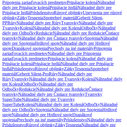
Pripojenia zariaďovacích predmetov
Pripájacie kolená
Náhradné
diely pre Pripájacie kolená
Pripájacie hrdlá
Náhradné diely pre
Pripájacie hrdlá
Príslušenstvo
Rúrové objímky
Upevnenia pre rúrové
objímky
Zátky
Tesnenia
Spotrebný materiál
Geberit Silent-
PP
Rúry
Náhradné diely pre Rúry
Tvarovky
Náhradné diely pre
Tvarovky
Kolená
Náhradné diely pre Kolená
Odbočky
Náhradné
diely pre Odbočky
Redukcie
Náhradné diely pre Redukcie
Čistiace
tvarovky
Náhradné diely pre Čistiace tvarovky
Spojenia
Náhradné
diely pre Spojenia
Hrdlové spoje
Náhradné diely pre Hrdlové
spoje
Drapákové spojenia
Prechody na iné materiály
Pripojenia
zariaďovacích predmetov
Náhradné diely pre Pripojenia
zariaďovacích predmetov
Pripájacie kolená
Náhradné diely pre
Pripájacie kolená
Pripájacie hrdlá
Náhradné diely pre Pripájacie
hrdlá
Príslušenstvo
Rúrové objímky
Zátky
Tesnenia
Spotrebný
materiál
Geberit Silent-Pro
Rúry
Náhradné diely pre
Rúry
Tvarovky
Náhradné diely pre Tvarovky
Kolená
Náhradné diely
pre Kolená
Odbočky
Náhradné diely pre
Odbočky
Redukcie
Náhradné diely pre Redukcie
Čistiace
tvarovky
Náhradné diely pre Čistiace tvarovky
Tvarovky
SuperTube
Náhradné diely pre Tvarovky
SuperTube
Kolená
Náhradné diely pre Kolená
Odbočky
Náhradné
diely pre Odbočky
Spojenia
Náhradné diely pre Spojenia
Hrdlové
spoje
Náhradné diely pre Hrdlové spoje
Drapákové
spojenia
Prechody na iné materiály
Príslušenstvo
Náhradné diely pre
Príslušenstvo
Rúrové objímky
Zátky
Tesnenia
Náhradné diely pre