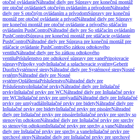
otočné ovládanie
Náhradné diely pre Súpravy pre konečnú montáž
pre otočné ovládanie
S otočným ovládaním a prívodom
Náhradné
diely pre S otočným ovládaním a prívodom
Súpravy pre konečnú
montáž pre otočné ovládanie a prívod
Náhradné diely pre Súpravy
pre konečnú montáž pre otočné ovládanie a prívod
So stláčacím
ovládaním PushControl
Náhradné diely pre So stláčacím ovládaním
PushControl
Súprava pre konečnú montáž pre stláčacie ovládanie
PushControl
Náhradné diely pre Súprava pre konečnú montáž pre
stláčacie ovládanie PushControl
So zátkou odtokového
ventilu
Náhradné diely pre So zátkou odtokového
ventilu
Príslušenstvo pre odtokové súpravy pre vane
Pripojovacie
súpravy
Prípojky vody
Inštalačné a splachovacie systémy
Geberit
Duofix
Systémové steny
Náhradné diely pre Systémové steny
Nosné
systémy
Náhradné diely pre Nosné
systémy
Opláštenia
Príslušenstvo
Náhradné diely pre
Príslušenstvo
Inštalačné prvky
Náhradné diely pre Inštalačné
prvky
Inštalačné prvky pre WC
Náhradné diely pre Inštalačné prvky
pre WC
Inštalačné prvky pre umývadlá
Náhradné diely pre Inštalačné
prvky pre umývadlá
Inštalačné prvky pre bidety
Náhradné diely pre
Inštalačné prvky pre bidety
Inštalačné prvky pre pisoáre
Náhradné
diely pre Inštalačné prvky pre pisoáre
Inštalačné prvky pre sprchy so
stenovým odtokom
Náhradné diely pre Inštalačné prvky pre sprchy
so stenovým odtokom
Inštalačné prvky pre sprchy a vane
Náhradné
diely pre Inštalačné prvky pre sprchy a vane
Inštalačné prvky pre
sprchové steny
Náhradné diely pre Inštalačné prvky pre sprchové