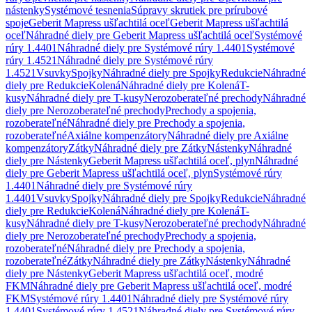
nástenky
Systémové tesnenia
Súpravy skrutiek pre prírubové
spoje
Geberit Mapress ušľachtilá oceľ
Geberit Mapress ušľachtilá
oceľ
Náhradné diely pre Geberit Mapress ušľachtilá oceľ
Systémové
rúry 1.4401
Náhradné diely pre Systémové rúry 1.4401
Systémové
rúry 1.4521
Náhradné diely pre Systémové rúry
1.4521
Vsuvky
Spojky
Náhradné diely pre Spojky
Redukcie
Náhradné
diely pre Redukcie
Kolená
Náhradné diely pre Kolená
T-
kusy
Náhradné diely pre T-kusy
Nerozoberateľné prechody
Náhradné
diely pre Nerozoberateľné prechody
Prechody a spojenia,
rozoberateľné
Náhradné diely pre Prechody a spojenia,
rozoberateľné
Axiálne kompenzátory
Náhradné diely pre Axiálne
kompenzátory
Zátky
Náhradné diely pre Zátky
Nástenky
Náhradné
diely pre Nástenky
Geberit Mapress ušľachtilá oceľ, plyn
Náhradné
diely pre Geberit Mapress ušľachtilá oceľ, plyn
Systémové rúry
1.4401
Náhradné diely pre Systémové rúry
1.4401
Vsuvky
Spojky
Náhradné diely pre Spojky
Redukcie
Náhradné
diely pre Redukcie
Kolená
Náhradné diely pre Kolená
T-
kusy
Náhradné diely pre T-kusy
Nerozoberateľné prechody
Náhradné
diely pre Nerozoberateľné prechody
Prechody a spojenia,
rozoberateľné
Náhradné diely pre Prechody a spojenia,
rozoberateľné
Zátky
Náhradné diely pre Zátky
Nástenky
Náhradné
diely pre Nástenky
Geberit Mapress ušľachtilá oceľ, modré
FKM
Náhradné diely pre Geberit Mapress ušľachtilá oceľ, modré
FKM
Systémové rúry 1.4401
Náhradné diely pre Systémové rúry
1.4401
Systémové rúry 1.4521
Náhradné diely pre Systémové rúry