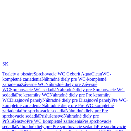
SK
Toalety a pisoáre
Sprchovacie WC Geberit AquaClean
WC-
kompletné zariadenia
Náhradné diely pre WC-kompletné
zariadenia
Závesné WC
Náhradné diely pre Závesné
WC
Sprchovacie WC sedadlá
Náhradné diely pre Sprchovacie WC
sedadlá
Pre keramiky WC
Náhradné diely pre Pre keramiky
WC
Dizajnové panely
Náhradné diely pre Dizajnové panely
Pre WC-
kompletné zariadenia
Náhradné diely pre Pre WC-kompletné
zariadenia
Pre sprchovacie sedadlá
Náhradné diely pre Pre
sprchovacie sedadlá
Príslušenstvo
Náhradné diely pre
Príslušenstvo
Pre WC-kompletné zariadenia
Pre sprchovacie
sedadlá
Náhradné diely pre Pre sprchovacie sedadlá
Pre sprchovacie