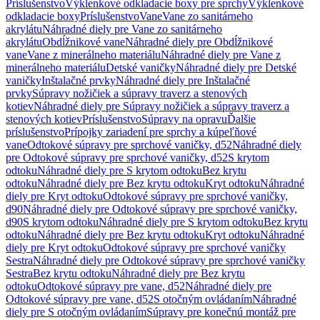
Príslušenstvo
Výklenkové odkladacie boxy pre sprchy
Výklenkové
odkladacie boxy
Príslušenstvo
Vane
Vane zo sanitárneho
akrylátu
Náhradné diely pre Vane zo sanitárneho
akrylátu
Obdĺžnikové vane
Náhradné diely pre Obdĺžnikové
vane
Vane z minerálneho materiálu
Náhradné diely pre Vane z
minerálneho materiálu
Detské vaničky
Náhradné diely pre Detské
vaničky
Inštalačné prvky
Náhradné diely pre Inštalačné
prvky
Súpravy nožičiek a súpravy traverz a stenových
kotiev
Náhradné diely pre Súpravy nožičiek a súpravy traverz a
stenových kotiev
Príslušenstvo
Súpravy na opravu
Ďalšie
príslušenstvo
Prípojky zariadení pre sprchy a kúpeľňové
vane
Odtokové súpravy pre sprchové vaničky, d52
Náhradné diely
pre Odtokové súpravy pre sprchové vaničky, d52
S krytom
odtoku
Náhradné diely pre S krytom odtoku
Bez krytu
odtoku
Náhradné diely pre Bez krytu odtoku
Kryt odtoku
Náhradné
diely pre Kryt odtoku
Odtokové súpravy pre sprchové vaničky,
d90
Náhradné diely pre Odtokové súpravy pre sprchové vaničky,
d90
S krytom odtoku
Náhradné diely pre S krytom odtoku
Bez krytu
odtoku
Náhradné diely pre Bez krytu odtoku
Kryt odtoku
Náhradné
diely pre Kryt odtoku
Odtokové súpravy pre sprchové vaničky
Sestra
Náhradné diely pre Odtokové súpravy pre sprchové vaničky
Sestra
Bez krytu odtoku
Náhradné diely pre Bez krytu
odtoku
Odtokové súpravy pre vane, d52
Náhradné diely pre
Odtokové súpravy pre vane, d52
S otočným ovládaním
Náhradné
diely pre S otočným ovládaním
Súpravy pre konečnú montáž pre