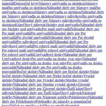
materiál
Dekoračné kryty
Súpravy umývadla so skrinkou
Súpravy
malého umývadla so skrinkou
Náhradné diely pre Súpravy malého
umývadla so skrinkou
Súpravy umývadla so skrinkou
Náhradné diely
pre Súpravy umývadla so skrinkou
Súpravy nábytkového umývadla
so skrinkou
Náhradné diely pre Súpravy nábytkového umývadla so
skrinkou
Kúpeľňový nábytok
Skrinky pod umývadlo
Náhradné diely
pre Skrinky pod umývadlo
Pre malé umývadlá
Náhradné diely pre
Pre malé umývadlá
Pre umývadlá
Náhradné diely pre Pre
umývadlá
Pre dvojité umývadlá
Náhradné diely pre Pre dvojité
umývadlá
Pre nábytkové umývadlá
Náhradné diely pre Pre
nábytkové umývadlá
Pre rohové malé umývadlá
Náhradné diely pre
Pre rohové malé umývadlá
Pre rohové umývadlá
Náhradné diely pre
Pre rohové umývadlá
Umývadlové dosky
Náhradné diely pre
Umývadlové dosky
Pre umývadlo na dosku, tvar misy
Náhradné
diely pre Pre umývadlo na dosku, tvar misy
Pre umývadlo na dosku,
pravouhlé
Náhradné diely pre Pre umývadlo na dosku,
pravouhlé
Bočné skrinky
Náhradné diely pre Bočné skrinky
Nízke
bočné skrinky
Náhradné diely pre Nízke bočné skrinky
Vysoké
skrinky
Náhradné diely pre Vysoké skrinky
Stredne vysoké
skrinky
Náhradné diely pre Stredne vysoké skrinky
Závesné
skrinky
Náhradné diely pre Závesné skrinky
Ďalší kúpeľňový
nábytok
Náhradné diely pre Ďalší kúpeľňový nábytok
Nástenné
poličky
Náhradné diely pre Nástenné poličky
Príslušenstvo
Náhradné
diely pre Príslušenstvo
Priehradky do zásuvky a organizačné
boxy
Držiak na uteráky a háčiky na uteráky
Svetelné