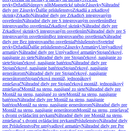
prvky
Držadlá
Súpravy nôh
Magnetické tabule
Zásuvky
Náhradné
diely pre Zásuvky
Ďalšie príslušenstvo
Zrkadlá a zrkadlové
skrinky
Zrkadlo
Náhradné diely pre Zrkadlo
S integrovaným
osvetlením
Náhradné diely pre S integrovaným osvetlením
Bez
integrovaného osvetlenia
Zrkadlové skrinky
Náhradné diely pre
Zrkadlové skrinky
S integrovaným osvetlením
Náhradné diely pre S
integrovaným osvetlením
Bez integrovaného osvetlenia
Náhradné
diely pre Bez integrovaného osvetlenia
Príslušenstvo
Svetelné
prvky
Držadlá
Ďalšie príslušenstvo
Zásuvky
Armatúry
Umývadlové
armatúry
Náhradné diely pre Umývadlové armatúry
Stojančekové,
napájanie zo siete
Náhradné diely pre Stojančekové, napájanie zo
siete
Stojančekové, napájanie batériou
Náhradné diely pre
Stojančekové, napájanie batériou
Stojančekové, napájanie
generátorom
Náhradné diely pre Stojančekové, napájanie
generátorom
Stojančeková montáž, jednopákový
zmiešavač
Náhradné diely pre Stojančeková montáž, jednopákový
zmiešavač
Montáž na stenu, napájané zo siete
Náhradné diely pre
Montáž na stenu, napájané zo siete
Montáž na stenu, napájanie
batériou
Náhradné diely pre Montáž na stenu, napájanie
batériou
Montáž na stenu, napájanie generátorom
Náhradné diely pre
Montáž na stenu, napájanie generátorom
Montáž na stenu, zmiešavač
s dvomi ovládacími prvkami
Náhradné diely pre Montáž na stenu,
zmiešavač s dvomi ovládacími prvkami
Príslušenstvo
Náhradné diely
pre Príslušenstvo
Pre umývadlové armatúry
Náhradné diely pre Pre