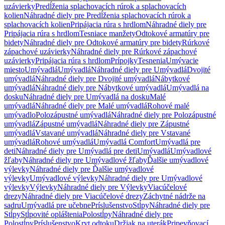
uzávierky
Predĺženia splachovacích rúrok a splachovacích
kolien
Náhradné diely pre Predĺženia splachovacích rúrok a
splachovacích kolien
Pripájacia rúra s hrdlom
Náhradné diely pre
Pripájacia rúra s hrdlom
Tesniace manžety
Odtokové armatúry pre
bidety
Náhradné diely pre Odtokové armatúry pre bidety
Rúrkové
zápachové uzávierky
Náhradné diely pre Rúrkové zápachové
uzávierky
Pripájacia rúra s hrdlom
Prípojky
Tesnenia
Umývacie
miesto
Umývadlá
Umývadlá
Náhradné diely pre Umývadlá
Dvojité
umývadlá
Náhradné diely pre Dvojité umývadlá
Nábytkové
umývadlá
Náhradné diely pre Nábytkové umývadlá
Umývadlá na
dosku
Náhradné diely pre Umývadlá na dosku
Malé
umývadlá
Náhradné diely pre Malé umývadlá
Rohové malé
umývadlo
Polozápustné umývadlá
Náhradné diely pre Polozápustné
umývadlá
Zápustné umývadlá
Náhradné diely pre Zápustné
umývadlá
Vstavané umývadlá
Náhradné diely pre Vstavané
umývadlá
Rohové umývadlá
Umývadlá Comfort
Umývadlá pre
deti
Náhradné diely pre Umývadlá pre deti
Umývadlá
Umývadlové
žľaby
Náhradné diely pre Umývadlové žľaby
Ďalšie umývadlové
výlevky
Náhradné diely pre Ďalšie umývadlové
výlevky
Umývadlové výlevky
Náhradné diely pre Umývadlové
výlevky
Výlevky
Náhradné diely pre Výlevky
Viacúčelové
drezy
Náhradné diely pre Viacúčelové drezy
Záchytné nádrže na
sadru
Umývadlá pre učebne
Príslušenstvo
Stĺpy
Náhradné diely pre
Stĺpy
Stĺpovité opláštenia
Polostĺpy
Náhradné diely pre
Polostĺpy
Príslušenstvo
Kryt odtoku
Držiak na uterák
Pripevňovací