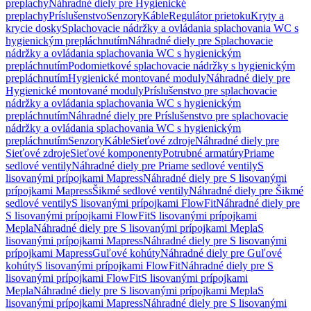
preplachy
Náhradné diely pre Hygienické
preplachy
Príslušenstvo
Senzory
Káble
Regulátor prietoku
Kryty a
krycie dosky
Splachovacie nádržky a ovládania splachovania WC s
hygienickým prepláchnutím
Náhradné diely pre Splachovacie
nádržky a ovládania splachovania WC s hygienickým
prepláchnutím
Podomietkové splachovacie nádržky s hygienickým
prepláchnutím
Hygienické montované moduly
Náhradné diely pre
Hygienické montované moduly
Príslušenstvo pre splachovacie
nádržky a ovládania splachovania WC s hygienickým
prepláchnutím
Náhradné diely pre Príslušenstvo pre splachovacie
nádržky a ovládania splachovania WC s hygienickým
prepláchnutím
Senzory
Káble
Sieťové zdroje
Náhradné diely pre
Sieťové zdroje
Sieťové komponenty
Potrubné armatúry
Priame
sedlové ventily
Náhradné diely pre Priame sedlové ventily
S
lisovanými prípojkami Mapress
Náhradné diely pre S lisovanými
prípojkami Mapress
Šikmé sedlové ventily
Náhradné diely pre Šikmé
sedlové ventily
S lisovanými prípojkami FlowFit
Náhradné diely pre
S lisovanými prípojkami FlowFit
S lisovanými prípojkami
Mepla
Náhradné diely pre S lisovanými prípojkami Mepla
S
lisovanými prípojkami Mapress
Náhradné diely pre S lisovanými
prípojkami Mapress
Guľové kohúty
Náhradné diely pre Guľové
kohúty
S lisovanými prípojkami FlowFit
Náhradné diely pre S
lisovanými prípojkami FlowFit
S lisovanými prípojkami
Mepla
Náhradné diely pre S lisovanými prípojkami Mepla
S
lisovanými prípojkami Mapress
Náhradné diely pre S lisovanými