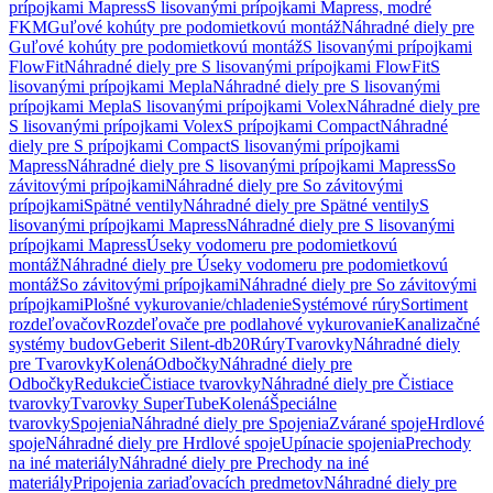
prípojkami Mapress
S lisovanými prípojkami Mapress, modré
FKM
Guľové kohúty pre podomietkovú montáž
Náhradné diely pre
Guľové kohúty pre podomietkovú montáž
S lisovanými prípojkami
FlowFit
Náhradné diely pre S lisovanými prípojkami FlowFit
S
lisovanými prípojkami Mepla
Náhradné diely pre S lisovanými
prípojkami Mepla
S lisovanými prípojkami Volex
Náhradné diely pre
S lisovanými prípojkami Volex
S prípojkami Compact
Náhradné
diely pre S prípojkami Compact
S lisovanými prípojkami
Mapress
Náhradné diely pre S lisovanými prípojkami Mapress
So
závitovými prípojkami
Náhradné diely pre So závitovými
prípojkami
Spätné ventily
Náhradné diely pre Spätné ventily
S
lisovanými prípojkami Mapress
Náhradné diely pre S lisovanými
prípojkami Mapress
Úseky vodomeru pre podomietkovú
montáž
Náhradné diely pre Úseky vodomeru pre podomietkovú
montáž
So závitovými prípojkami
Náhradné diely pre So závitovými
prípojkami
Plošné vykurovanie/chladenie
Systémové rúry
Sortiment
rozdeľovačov
Rozdeľovače pre podlahové vykurovanie
Kanalizačné
systémy budov
Geberit Silent-db20
Rúry
Tvarovky
Náhradné diely
pre Tvarovky
Kolená
Odbočky
Náhradné diely pre
Odbočky
Redukcie
Čistiace tvarovky
Náhradné diely pre Čistiace
tvarovky
Tvarovky SuperTube
Kolená
Špeciálne
tvarovky
Spojenia
Náhradné diely pre Spojenia
Zvárané spoje
Hrdlové
spoje
Náhradné diely pre Hrdlové spoje
Upínacie spojenia
Prechody
na iné materiály
Náhradné diely pre Prechody na iné
materiály
Pripojenia zariaďovacích predmetov
Náhradné diely pre