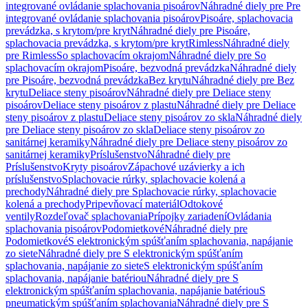
integrované ovládanie splachovania pisoárov
Náhradné diely pre Pre
integrované ovládanie splachovania pisoárov
Pisoáre, splachovacia
prevádzka, s krytom/pre kryt
Náhradné diely pre Pisoáre,
splachovacia prevádzka, s krytom/pre kryt
Rimless
Náhradné diely
pre Rimless
So splachovacím okrajom
Náhradné diely pre So
splachovacím okrajom
Pisoáre, bezvodná prevádzka
Náhradné diely
pre Pisoáre, bezvodná prevádzka
Bez krytu
Náhradné diely pre Bez
krytu
Deliace steny pisoárov
Náhradné diely pre Deliace steny
pisoárov
Deliace steny pisoárov z plastu
Náhradné diely pre Deliace
steny pisoárov z plastu
Deliace steny pisoárov zo skla
Náhradné diely
pre Deliace steny pisoárov zo skla
Deliace steny pisoárov zo
sanitárnej keramiky
Náhradné diely pre Deliace steny pisoárov zo
sanitárnej keramiky
Príslušenstvo
Náhradné diely pre
Príslušenstvo
Kryty pisoárov
Zápachové uzávierky a ich
príslušenstvo
Splachovacie rúrky, splachovacie kolená a
prechody
Náhradné diely pre Splachovacie rúrky, splachovacie
kolená a prechody
Pripevňovací materiál
Odtokové
ventily
Rozdeľovač splachovania
Prípojky zariadení
Ovládania
splachovania pisoárov
Podomietkové
Náhradné diely pre
Podomietkové
S elektronickým spúšťaním splachovania, napájanie
zo siete
Náhradné diely pre S elektronickým spúšťaním
splachovania, napájanie zo siete
S elektronickým spúšťaním
splachovania, napájanie batériou
Náhradné diely pre S
elektronickým spúšťaním splachovania, napájanie batériou
S
pneumatickým spúšťaním splachovania
Náhradné diely pre S