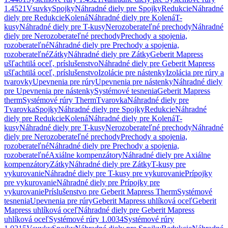
1.4521
Vsuvky
Spojky
Náhradné diely pre Spojky
Redukcie
Náhradné
diely pre Redukcie
Kolená
Náhradné diely pre Kolená
T-
kusy
Náhradné diely pre T-kusy
Nerozoberateľné prechody
Náhradné
diely pre Nerozoberateľné prechody
Prechody a spojenia,
rozoberateľné
Náhradné diely pre Prechody a spojenia,
rozoberateľné
Zátky
Náhradné diely pre Zátky
Geberit Mapress
ušľachtilá oceľ, príslušenstvo
Náhradné diely pre Geberit Mapress
ušľachtilá oceľ, príslušenstvo
Izolácie pre nástenky
Izolácia pre rúry a
tvarovky
Upevnenia pre rúry
Upevnenia pre nástenky
Náhradné diely
pre Upevnenia pre nástenky
Systémové tesnenia
Geberit Mapress
therm
Systémové rúry Therm
Tvarovka
Náhradné diely pre
Tvarovka
Spojky
Náhradné diely pre Spojky
Redukcie
Náhradné
diely pre Redukcie
Kolená
Náhradné diely pre Kolená
T-
kusy
Náhradné diely pre T-kusy
Nerozoberateľné prechody
Náhradné
diely pre Nerozoberateľné prechody
Prechody a spojenia,
rozoberateľné
Náhradné diely pre Prechody a spojenia,
rozoberateľné
Axiálne kompenzátory
Náhradné diely pre Axiálne
kompenzátory
Zátky
Náhradné diely pre Zátky
T-kusy pre
vykurovanie
Náhradné diely pre T-kusy pre vykurovanie
Prípojky
pre vykurovanie
Náhradné diely pre Prípojky pre
vykurovanie
Príslušenstvo pre Geberit Mapress Therm
Systémové
tesnenia
Upevnenia pre rúry
Geberit Mapress uhlíková oceľ
Geberit
Mapress uhlíková oceľ
Náhradné diely pre Geberit Mapress
uhlíková oceľ
Systémové rúry 1.0034
Systémové rúry