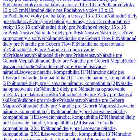
Podlahové vtoky pre balkóny a terasy, 10 x 10 cm
Podlahové vtoky
13 x 13 cm
Náhradné diely pre Podlahové vtoky 13 x 13
cm
Podlahové vtoky pre balkóny a terasy, 13 x 13 cm
Náhradné diely
pre Podlahové vtoky pre balkóny a terasy, 13 x 13 cm
Podlahové
vtoky 15 x 15 cm
Náhradné diely pre Podlahové vtoky 15 x 15
cm
Príslušenstvo
Náhradné diely pre Príslušenstvo
Nástroje, sieťové
komponenty a softvér
Náradie
Náradie pre Geberit FlowFit
Náhradné
diely pre Náradie pre Geberit FlowFit
Náradie na opracovanie
rúr
Náhradné diely pre Náradie na opracovanie
rúr
Príslušenstvo
Náhradné diely pre Príslušenstvo
Náradie pre
Geberit Mepla
Náhradné diely pre Náradie pre Geberit Mepla
Ručné
lisovacie náradie
Náhradné diely pre Ručné lisovacie
náradie
Lisovacie náradie, kompatibilita [1]
Náhradné diely pre
Lisovacie náradie, kompatibilita [1]
Lisovacie náradie, kompatibilita
[2]
Náhradné diely pre Lisovacie náradie, kompatibilita [2]
Náradie
na opracovanie rúr
Náhradné diely pre Náradie na opracovanie
rúr
Zátky pre tlakovú skúšku
Náhradné diely pre Zátky pre tlakovú
skúšku
Skúšobné prostriedky
Príslušenstvo
Náradie pre Geberit
Mapress
Náhradné diely pre Náradie pre Geberit Mapress
Lisovacie
náradie, kompatibilita [1]
Náhradné diely pre Lisovacie náradie,
kompatibilita [1]
Lisovacie náradie, kompatibilita [2]
Náhradné diely
pre Lisovacie náradie, kompatibilita [2]
Lisovacie náradie,
kompatibilita [2XL]
Náhradné diely pre Lisovacie náradie,
kompatibilita [2XL]
Lisovacie náradie, kompatibilita [3]
Náhradné
diely pre Lisovacie náradie, kompatibilita [3]
Kompatibilita