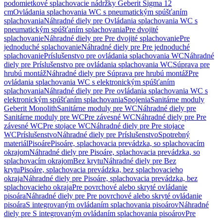
podomietkové splachovacie nádržky Geberit Sigma 12
cm
Ovládania splachovania WC s pneumatickým spúšťaním
splachovania
Náhradné diely pre Ovládania splachovania WC s
pneumatickým spúšťaním splachovania
Pre dvojité
splachovanie
Náhradné diely pre Pre dvojité splachovanie
Pre
jednoduché splachovanie
Náhradné diely pre Pre jednoduché
splachovanie
Príslušenstvo pre ovládania splachovania WC
Náhradné
diely pre Príslušenstvo pre ovládania splachovania WC
Súprava pre
hrubú montáž
Náhradné diely pre Súprava pre hrubú montáž
Pre
ovládania splachovania WC s elektronickým spúšťaním
splachovania
Náhradné diely pre Pre ovládania splachovania WC s
elektronickým spúšťaním splachovania
Spojenia
Sanitárne moduly
Geberit Monolith
Sanitárne moduly pre WC
Náhradné diely pre
Sanitárne moduly pre WC
Pre závesné WC
Náhradné diely pre Pre
závesné WC
Pre stojace WC
Náhradné diely pre Pre stojace
WC
Príslušenstvo
Náhradné diely pre Príslušenstvo
Spotrebný
materiál
Pisoáre
Pisoáre, splachovacia prevádzka, so splachovacím
okrajom
Náhradné diely pre Pisoáre, splachovacia prevádzka, so
splachovacím okrajom
Bez krytu
Náhradné diely pre Bez
krytu
Pisoáre, splachovacia prevádzka, bez splachovacieho
okraja
Náhradné diely pre Pisoáre, splachovacia prevádzka, bez
splachovacieho okraja
Pre povrchové alebo skryté ovládanie
pisoára
Náhradné diely pre Pre povrchové alebo skryté ovládanie
pisoára
S integrovaným ovládaním splachovania pisoárov
Náhradné
diely pre S integrovaným ovládaním splachovania pisoárov
Pre