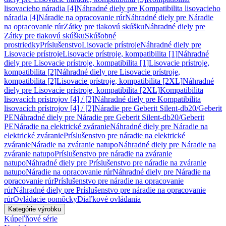
lisovacieho náradia [4]
Náhradné diely pre Kompatibilita lisovacieho
náradia [4]
Náradie na opracovanie rúr
Náhradné diely pre Náradie
na opracovanie rúr
Zátky pre tlakovú skúšku
Náhradné diely pre
Zátky pre tlakovú skúšku
Skúšobné
prostriedky
Príslušenstvo
Lisovacie prístroje
Náhradné diely pre
Lisovacie prístroje
Lisovacie prístroje, kompatibilita [1]
Náhradné
diely pre Lisovacie prístroje, kompatibilita [1]
Lisovacie prístroje,
kompatibilita [2]
Náhradné diely pre Lisovacie prístroje,
kompatibilita [2]
Lisovacie prístroje, kompatibilita [2XL]
Náhradné
diely pre Lisovacie prístroje, kompatibilita [2XL]
Kompatibilita
lisovacích prístrojov [4] / [2]
Náhradné diely pre Kompatibilita
lisovacích prístrojov [4] / [2]
Náradie pre Geberit Silent-db20/Geberit
PE
Náhradné diely pre Náradie pre Geberit Silent-db20/Geberit
PE
Náradie na elektrické zváranie
Náhradné diely pre Náradie na
elektrické zváranie
Príslušenstvo pre náradie na elektrické
zváranie
Náradie na zváranie natupo
Náhradné diely pre Náradie na
zváranie natupo
Príslušenstvo pre náradie na zváranie
natupo
Náhradné diely pre Príslušenstvo pre náradie na zváranie
natupo
Náradie na opracovanie rúr
Náhradné diely pre Náradie na
opracovanie rúr
Príslušenstvo pre náradie na opracovanie
rúr
Náhradné diely pre Príslušenstvo pre náradie na opracovanie
rúr
Ovládacie pomôcky
Diaľkové ovládania
Kategórie výrobku
Kúpeľňové série