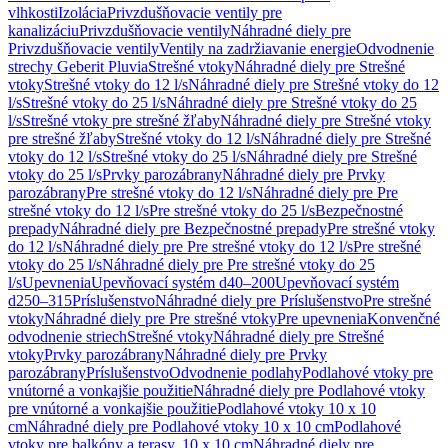
vlhkosti
Izolácia
Privzdušňovacie ventily pre
kanalizáciu
Privzdušňovacie ventily
Náhradné diely pre
Privzdušňovacie ventily
Ventily na zadržiavanie energie
Odvodnenie
strechy Geberit Pluvia
Strešné vtoky
Náhradné diely pre Strešné
vtoky
Strešné vtoky do 12 l/s
Náhradné diely pre Strešné vtoky do 12
l/s
Strešné vtoky do 25 l/s
Náhradné diely pre Strešné vtoky do 25
l/s
Strešné vtoky pre strešné žľaby
Náhradné diely pre Strešné vtoky
pre strešné žľaby
Strešné vtoky do 12 l/s
Náhradné diely pre Strešné
vtoky do 12 l/s
Strešné vtoky do 25 l/s
Náhradné diely pre Strešné
vtoky do 25 l/s
Prvky parozábrany
Náhradné diely pre Prvky
parozábrany
Pre strešné vtoky do 12 l/s
Náhradné diely pre Pre
strešné vtoky do 12 l/s
Pre strešné vtoky do 25 l/s
Bezpečnostné
prepady
Náhradné diely pre Bezpečnostné prepady
Pre strešné vtoky
do 12 l/s
Náhradné diely pre Pre strešné vtoky do 12 l/s
Pre strešné
vtoky do 25 l/s
Náhradné diely pre Pre strešné vtoky do 25
l/s
Upevnenia
Upevňovací systém d40–200
Upevňovací systém
d250–315
Príslušenstvo
Náhradné diely pre Príslušenstvo
Pre strešné
vtoky
Náhradné diely pre Pre strešné vtoky
Pre upevnenia
Konvenčné
odvodnenie striech
Strešné vtoky
Náhradné diely pre Strešné
vtoky
Prvky parozábrany
Náhradné diely pre Prvky
parozábrany
Príslušenstvo
Odvodnenie podlahy
Podlahové vtoky pre
vnútorné a vonkajšie použitie
Náhradné diely pre Podlahové vtoky
pre vnútorné a vonkajšie použitie
Podlahové vtoky 10 x 10
cm
Náhradné diely pre Podlahové vtoky 10 x 10 cm
Podlahové
vtoky pre balkóny a terasy, 10 x 10 cm
Náhradné diely pre