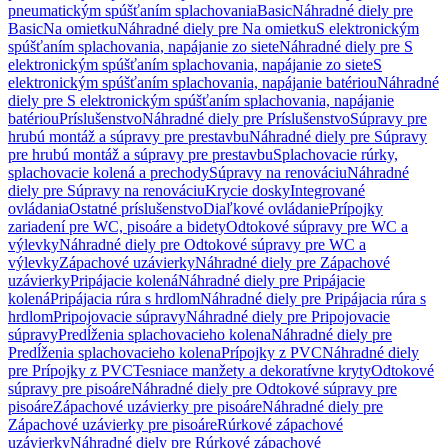
pneumatickým spúšťaním splachovania
Basic
Náhradné diely pre
Basic
Na omietku
Náhradné diely pre Na omietku
S elektronickým
spúšťaním splachovania, napájanie zo siete
Náhradné diely pre S
elektronickým spúšťaním splachovania, napájanie zo siete
S
elektronickým spúšťaním splachovania, napájanie batériou
Náhradné
diely pre S elektronickým spúšťaním splachovania, napájanie
batériou
Príslušenstvo
Náhradné diely pre Príslušenstvo
Súpravy pre
hrubú montáž a súpravy pre prestavbu
Náhradné diely pre Súpravy
pre hrubú montáž a súpravy pre prestavbu
Splachovacie rúrky,
splachovacie kolená a prechody
Súpravy na renováciu
Náhradné
diely pre Súpravy na renováciu
Krycie dosky
Integrované
ovládania
Ostatné príslušenstvo
Diaľkové ovládanie
Prípojky
zariadení pre WC, pisoáre a bidety
Odtokové súpravy pre WC a
výlevky
Náhradné diely pre Odtokové súpravy pre WC a
výlevky
Zápachové uzávierky
Náhradné diely pre Zápachové
uzávierky
Pripájacie kolená
Náhradné diely pre Pripájacie
kolená
Pripájacia rúra s hrdlom
Náhradné diely pre Pripájacia rúra s
hrdlom
Pripojovacie súpravy
Náhradné diely pre Pripojovacie
súpravy
Predĺženia splachovacieho kolena
Náhradné diely pre
Predĺženia splachovacieho kolena
Prípojky z PVC
Náhradné diely
pre Prípojky z PVC
Tesniace manžety a dekoratívne kryty
Odtokové
súpravy pre pisoáre
Náhradné diely pre Odtokové súpravy pre
pisoáre
Zápachové uzávierky pre pisoáre
Náhradné diely pre
Zápachové uzávierky pre pisoáre
Rúrkové zápachové
uzávierky
Náhradné diely pre Rúrkové zápachové