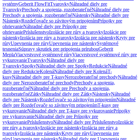
systémy
Geberit FlowFit
Tvarovky
Náhradné diely pre
Tvarovky
Prechody a spojenia, rozoberateľné
Náhradné diely pre
Prechody a spojenia, rozoberateľné
Nástenky
Náhradné diely pre
Nástenky
Rozdeľovače so závitovým pripojením
Prípojky pre
ohrievanie
Náhradné diely pre Prípojky pre
ohrievanie
Príslušenstvo
Izolácie pre rúry a tvarovky
Izolácie pre
nástenky
Izolácia pre rúry a tvarovky
Izolácia pre nástenky
Kryty pre
rúry
Upevnenia pre rúry
Upevnenia pre nástenky
Systémové
tesnenia
Súpravy skrutiek pre pripojenia prírubou
Geberit
Mepla
Viacvrstvové systémové rúry
Viacvrstvové systémové rúry pre
vykurovanie
Tvarovky
Náhradné diely pre
Tvarovky
Spojky
Náhradné diely pre Spojky
Redukcie
Náhradné
diely pre Redukcie
Kolená
Náhradné diely pre Kolená
T-
kusy
Náhradné diely pre T-kusy
Nerozoberateľné prechody
Náhradné
diely pre Nerozoberateľné prechody
Prechody a spojenia,
rozoberateľné
Náhradné diely pre Prechody a spojenia,
rozoberateľné
Zátky
Náhradné diely pre Zátky
Nástenky
Náhradné
diely pre Nástenky
Rozdeľovače so závitovým pripojením
Náhradné
diely pre Rozdeľovače so závitovým pripojením
T-kusy pre
vykurovanie
Náhradné diely pre T-kusy pre vykurovanie
Prípojky
pre vykurovanie
Náhradné diely pre Prípojky pre
vykurovanie
Príslušenstvo
Náhradné diely pre Príslušenstvo
Izolácie
pre rúry a tvarovky
Izolácie pre nástenky
Izolácia pre rúry a
tvarovky
Izolácia pre nástenky
Kryty pre rúry
Upevnenia pre
rúry
Upevnenia pre nástenky
Náhradné diely pre Upevnenia pre