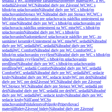
sedadlá a WC-kompletné zariadenia
Spotrebný materiál
WC a WC
sedadlá
Závesné WC
Náhradné diely pre Závesné WC
WC s
hlbokým splachovaním
Náhradné diely pre WC s hlbokým
splachovaním
Stojace WC
Náhradné diely pre Stojace WC
WC s
hlbokým splachovaním pre splachovaciu nádržku umiestnenú na
WC mise
Náhradné diely pre WC s hlbokým splachovaním pre
splachovaciu nádržku umiestnenú na WC mise
WC s hlbokým
splachovaním
Náhradné diely pre WC s hlbokým
splachovaním
Nadomietkové splachovacie nádržky pre WC, zo
sanitárnej keramiky
Umiestnené na WC mise
WC sedadlá
Náhradné
diely pre WC sedadlá
WC sedadlá
Náhradné diely pre WC
sedadlá
WC Comfort
Náhradné diely pre WC Comfort
WC s
hlbokým splachovaním vyvýšené
Náhradné diely pre WC s hlbokým
splachovaním vyvýšené
WC s hlbokým splachovaním
predĺžené
Náhradné diely pre WC s hlbokým splachovaním
predĺžené
WC sedadlá Comfort
Náhradné diely pre WC sedadlá
Comfort
WC sedadlá
Náhradné diely pre WC sedadlá
WC sedacie
kruhy
Náhradné diely pre WC sedacie kruhy
WC pre deti
Náhradné
diely pre WC pre deti
Závesné WC
Náhradné diely pre Závesné
WC
Stojace WC
Náhradné diely pre Stojace WC
WC sedadlá pre
deti
Náhradné diely pre WC sedadlá pre deti
WC sedadlá
Náhradné
diely pre WC sedadlá
WC sedacie kruhy
Náhradné diely pre WC
sedacie kruhy
Nášľapné WC
So
splachovaním
Príslušenstvo
Prípojky
Pripevňovací
materiál
Bidety
Závesné bidety
Náhradné diely pre Závesné