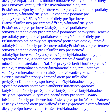
diely pre Pripájacia rúra s hrdlom
Odtokové ventily
Náhradné diely
pre Odtokové ventily
Príslušenstvo
Náhradné diely pre
Príslušenstvo
Sprchy a kúpeľňové vane
Sprchy
Odvodnenie podlahy
pre sprchy
Náhradné diely pre Odvodnenie podlahy pre
sprchy
Sprchové žľaby
Náhradné diely pre Sprchové
žľaby
Príslušenstvo pre sprchové žľaby
Náhradné diely pre
Príslušenstvo pre sprchové žľaby
Sprchové podlahové
odtoky
Náhradné diely pre Sprchové podlahové odtoky
Príslušenstvo
pre odtoky pre sprchové podlahové odtoky
Náhradné diely pre
Príslušenstvo pre odtoky pre sprchové podlahové odtoky
Stenové
odtoky
Náhradné diely pre Stenové odtoky
Príslušenstvo pre stenové
odtoky
Náhradné diely pre Príslušenstvo pre stenové
odtoky
Sprchové vaničky a sprchové plochy
Náhradné diely pre
Sprchové vaničky a sprchové plochy
Sprchové vaničky z
minerálneho materiálu a inštalačné prvky Geberit Duofix
Sprchové
vaničky z minerálneho materiálu
Náhradné diely pre Sprchové
vaničky z minerálneho materiálu
Sprchové vaničky zo sanitárneho
akrylátu
Inštalačné prvky
Náhradné diely pre Inštalačné
prvky
Špeciálne odtoky sprchovej vaničky
Náhradné diely pre
Špeciálne odtoky sprchovej vaničky
Príslušenstvo
Sprchové
kúty
Náhradné diely pre Sprchové kúty
Sprchové kúty
Náhradné
diely pre Sprchové kúty
Pevné bočné steny pre sprchu Walk-
in
Náhradné diely pre Pevné bočné steny pre sprchu Walk-in
Vaňové
zásteny
Náhradné diely pre Vaňové zásteny
Sprchové dvere
Náhradné
diely pre Sprchové dvere
Príslušenstvo
Náhradné diely pre