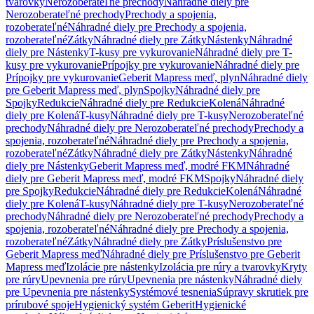
tvarovky
Nerozoberateľné prechody
Náhradné diely pre
Nerozoberateľné prechody
Prechody a spojenia,
rozoberateľné
Náhradné diely pre Prechody a spojenia,
rozoberateľné
Zátky
Náhradné diely pre Zátky
Nástenky
Náhradné
diely pre Nástenky
T-kusy pre vykurovanie
Náhradné diely pre T-
kusy pre vykurovanie
Prípojky pre vykurovanie
Náhradné diely pre
Prípojky pre vykurovanie
Geberit Mapress meď, plyn
Náhradné diely
pre Geberit Mapress meď, plyn
Spojky
Náhradné diely pre
Spojky
Redukcie
Náhradné diely pre Redukcie
Kolená
Náhradné
diely pre Kolená
T-kusy
Náhradné diely pre T-kusy
Nerozoberateľné
prechody
Náhradné diely pre Nerozoberateľné prechody
Prechody a
spojenia, rozoberateľné
Náhradné diely pre Prechody a spojenia,
rozoberateľné
Zátky
Náhradné diely pre Zátky
Nástenky
Náhradné
diely pre Nástenky
Geberit Mapress meď, modré FKM
Náhradné
diely pre Geberit Mapress meď, modré FKM
Spojky
Náhradné diely
pre Spojky
Redukcie
Náhradné diely pre Redukcie
Kolená
Náhradné
diely pre Kolená
T-kusy
Náhradné diely pre T-kusy
Nerozoberateľné
prechody
Náhradné diely pre Nerozoberateľné prechody
Prechody a
spojenia, rozoberateľné
Náhradné diely pre Prechody a spojenia,
rozoberateľné
Zátky
Náhradné diely pre Zátky
Príslušenstvo pre
Geberit Mapress meď
Náhradné diely pre Príslušenstvo pre Geberit
Mapress meď
Izolácie pre nástenky
Izolácia pre rúry a tvarovky
Kryty
pre rúry
Upevnenia pre rúry
Upevnenia pre nástenky
Náhradné diely
pre Upevnenia pre nástenky
Systémové tesnenia
Súpravy skrutiek pre
prírubové spoje
Hygienický systém Geberit
Hygienické