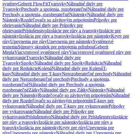
systémy
Geberit FlowFit
Tvarovky
Náhradné diely pre
Tvarovky
Prechody a spojenia, rozoberateľné
Náhradné diely pre
Prechody a spojenia, rozoberateľné
Nástenky
Náhradné diely pre
Nástenky
Rozdeľovače so závitovým pripojením
Prípojky pre
ohrievanie
Náhradné diely pre Prípojky pre
ohrievanie
Príslušenstvo
Izolácie pre rúry a tvarovky
Izolácie pre
nástenky
Izolácia pre rúry a tvarovky
Izolácia pre nástenky
Kryty pre
rúry
Upevnenia pre rúry
Upevnenia pre nástenky
Systémové
tesnenia
Súpravy skrutiek pre pripojenia prírubou
Geberit
Mepla
Viacvrstvové systémové rúry
Viacvrstvové systémové rúry pre
vykurovanie
Tvarovky
Náhradné diely pre
Tvarovky
Spojky
Náhradné diely pre Spojky
Redukcie
Náhradné
diely pre Redukcie
Kolená
Náhradné diely pre Kolená
T-
kusy
Náhradné diely pre T-kusy
Nerozoberateľné prechody
Náhradné
diely pre Nerozoberateľné prechody
Prechody a spojenia,
rozoberateľné
Náhradné diely pre Prechody a spojenia,
rozoberateľné
Zátky
Náhradné diely pre Zátky
Nástenky
Náhradné
diely pre Nástenky
Rozdeľovače so závitovým pripojením
Náhradné
diely pre Rozdeľovače so závitovým pripojením
T-kusy pre
vykurovanie
Náhradné diely pre T-kusy pre vykurovanie
Prípojky
pre vykurovanie
Náhradné diely pre Prípojky pre
vykurovanie
Príslušenstvo
Náhradné diely pre Príslušenstvo
Izolácie
pre rúry a tvarovky
Izolácie pre nástenky
Izolácia pre rúry a
tvarovky
Izolácia pre nástenky
Kryty pre rúry
Upevnenia pre
rúry
Upevnenia pre nástenky
Náhradné diely pre Upevnenia pre