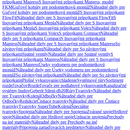
prípojkami Mapress
S lisovanými prípojkami Mapress, modré
FKM
Guľové kohúty pre podomietkovú montáž
Náhradné diely pre
Guľové kohúty pre podomietkovú montáž
S lisovanými prípojkami
FlowFit
Náhradné diely pre S lisovanými prípojkami FlowFit
S
lisovanými prípojkami Mepla
Náhradné diely pre S lisovanými
prípojkami Mepla
S lisovanými prípojkami Volex
Náhradné diely pre
S lisovanými prípojkami Volex
S prípojkami Compact
Náhradné
diely pre S prípojkami Compact
S lisovanými prípojkami
Mapress
Náhradné diely pre S lisovanými prípojkami Mapress
So
závitovými prípojkami
Náhradné diely pre So závitovými
prípojkami
Spätné ventily
Náhradné diely pre Spätné ventily
S
lisovanými prípojkami Mapress
Náhradné diely pre S lisovanými
prípojkami Mapress
Úseky vodomeru pre podomietkovú
montáž
Náhradné diely pre Úseky vodomeru pre podomietkovú
montáž
So závitovými prípojkami
Náhradné diely pre So závitovými
prípojkami
Plošné vykurovanie/chladenie
Systémové rúry
Sortiment
rozdeľovačov
Rozdeľovače pre podlahové vykurovanie
Kanalizačné
systémy budov
Geberit Silent-db20
Rúry
Tvarovky
Náhradné diely
pre Tvarovky
Kolená
Odbočky
Náhradné diely pre
Odbočky
Redukcie
Čistiace tvarovky
Náhradné diely pre Čistiace
tvarovky
Tvarovky SuperTube
Kolená
Špeciálne
tvarovky
Spojenia
Náhradné diely pre Spojenia
Zvárané spoje
Hrdlové
spoje
Náhradné diely pre Hrdlové spoje
Upínacie spojenia
Prechody
na iné materiály
Náhradné diely pre Prechody na iné
materiály
Pripojenia zariaďovacích predmetov
Náhradné diely pre