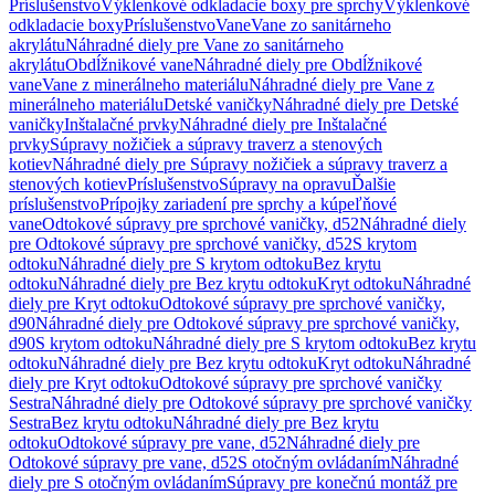
Príslušenstvo
Výklenkové odkladacie boxy pre sprchy
Výklenkové
odkladacie boxy
Príslušenstvo
Vane
Vane zo sanitárneho
akrylátu
Náhradné diely pre Vane zo sanitárneho
akrylátu
Obdĺžnikové vane
Náhradné diely pre Obdĺžnikové
vane
Vane z minerálneho materiálu
Náhradné diely pre Vane z
minerálneho materiálu
Detské vaničky
Náhradné diely pre Detské
vaničky
Inštalačné prvky
Náhradné diely pre Inštalačné
prvky
Súpravy nožičiek a súpravy traverz a stenových
kotiev
Náhradné diely pre Súpravy nožičiek a súpravy traverz a
stenových kotiev
Príslušenstvo
Súpravy na opravu
Ďalšie
príslušenstvo
Prípojky zariadení pre sprchy a kúpeľňové
vane
Odtokové súpravy pre sprchové vaničky, d52
Náhradné diely
pre Odtokové súpravy pre sprchové vaničky, d52
S krytom
odtoku
Náhradné diely pre S krytom odtoku
Bez krytu
odtoku
Náhradné diely pre Bez krytu odtoku
Kryt odtoku
Náhradné
diely pre Kryt odtoku
Odtokové súpravy pre sprchové vaničky,
d90
Náhradné diely pre Odtokové súpravy pre sprchové vaničky,
d90
S krytom odtoku
Náhradné diely pre S krytom odtoku
Bez krytu
odtoku
Náhradné diely pre Bez krytu odtoku
Kryt odtoku
Náhradné
diely pre Kryt odtoku
Odtokové súpravy pre sprchové vaničky
Sestra
Náhradné diely pre Odtokové súpravy pre sprchové vaničky
Sestra
Bez krytu odtoku
Náhradné diely pre Bez krytu
odtoku
Odtokové súpravy pre vane, d52
Náhradné diely pre
Odtokové súpravy pre vane, d52
S otočným ovládaním
Náhradné
diely pre S otočným ovládaním
Súpravy pre konečnú montáž pre