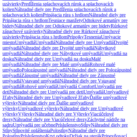
uzávierky
Predĺženia splachovacích rúrok a splachovacích
kolien
Náhradné diely pre Predĺženia splachovacích rúrok a
splachovacích kolien
Pripájacia rúra s hrdlom
Náhradné diely pre
Pripájacia rúra s hrdlom
Tesniace manžety
Odtokové armatúry pre
bidety
Náhradné diely pre Odtokové armatúry pre bidety
Rúrkové
zápachové uzávierky
Náhradné diely pre Rúrkové zápachové
uzávierky
Pripájacia rúra s hrdlom
Prípojky
Tesnenia
Umývacie
miesto
Umývadlá
Umývadlá
Náhradné diely pre Umývadlá
Dvojité
umývadlá
Náhradné diely pre Dvojité umývadlá
Nábytkové
umývadlá
Náhradné diely pre Nábytkové umývadlá
Umývadlá na
dosku
Náhradné diely pre Umývadlá na dosku
Malé
umývadlá
Náhradné diely pre Malé umývadlá
Rohové malé
umývadlo
Polozápustné umývadlá
Náhradné diely pre Polozápustné
umývadlá
Zápustné umývadlá
Náhradné diely pre Zápustné
umývadlá
Vstavané umývadlá
Náhradné diely pre Vstavané
umývadlá
Rohové umývadlá
Umývadlá Comfort
Umývadlá pre
deti
Náhradné diely pre Umývadlá pre deti
Umývadlá
Umývadlové
žľaby
Náhradné diely pre Umývadlové žľaby
Ďalšie umývadlové
výlevky
Náhradné diely pre Ďalšie umývadlové
výlevky
Umývadlové výlevky
Náhradné diely pre Umývadlové
výlevky
Výlevky
Náhradné diely pre Výlevky
Viacúčelové
drezy
Náhradné diely pre Viacúčelové drezy
Záchytné nádrže na
sadru
Umývadlá pre učebne
Príslušenstvo
Stĺpy
Náhradné diely pre
Stĺpy
Stĺpovité opláštenia
Polostĺpy
Náhradné diely pre
Polostĺpy
Príslušenstvo
Kryt odtoku
Držiak na uterák
Pripevňovací