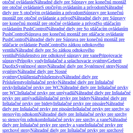
otočné ovládanie
Náhradné diely pre Súpravy pre konečnú montáž
pre otočné ovládanie
S otočným ovládaním a prívodom
Náhradné
diely pre S otočným ovládaním a prívodom
Súpravy pre konečnú
montáž pre otočné ovládanie a prívod
Náhradné diely pre Súpravy
pre konečnú montáž pre otočné ovládanie a prívod
So stláčacím
ovládaním PushControl
Náhradné diely pre So stláčacím ovládaním
PushControl
Súprava pre konečnú montáž pre stláčacie ovládanie
PushControl
Náhradné diely pre Súprava pre konečnú montáž pre
stláčacie ovládanie PushControl
So zátkou odtokového
ventilu
Náhradné diely pre So zátkou odtokového
ventilu
Príslušenstvo pre odtokové súpravy pre vane
Pripojovacie
súpravy
Prípojky vody
Inštalačné a splachovacie systémy
Geberit
Duofix
Systémové steny
Náhradné diely pre Systémové steny
Nosné
systémy
Náhradné diely pre Nosné
systémy
Opláštenia
Príslušenstvo
Náhradné diely pre
Príslušenstvo
Inštalačné prvky
Náhradné diely pre Inštalačné
prvky
Inštalačné prvky pre WC
Náhradné diely pre Inštalačné prvky
pre WC
Inštalačné prvky pre umývadlá
Náhradné diely pre Inštalačné
prvky pre umývadlá
Inštalačné prvky pre bidety
Náhradné diely pre
Inštalačné prvky pre bidety
Inštalačné prvky pre pisoáre
Náhradné
diely pre Inštalačné prvky pre pisoáre
Inštalačné prvky pre sprchy so
stenovým odtokom
Náhradné diely pre Inštalačné prvky pre sprchy
so stenovým odtokom
Inštalačné prvky pre sprchy a vane
Náhradné
diely pre Inštalačné prvky pre sprchy a vane
Inštalačné prvky pre
sprchové steny
Náhradné diely pre Inštalačné prvky pre sprchové