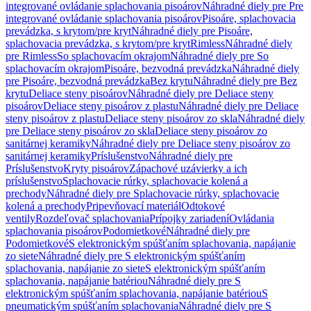
integrované ovládanie splachovania pisoárov
Náhradné diely pre Pre
integrované ovládanie splachovania pisoárov
Pisoáre, splachovacia
prevádzka, s krytom/pre kryt
Náhradné diely pre Pisoáre,
splachovacia prevádzka, s krytom/pre kryt
Rimless
Náhradné diely
pre Rimless
So splachovacím okrajom
Náhradné diely pre So
splachovacím okrajom
Pisoáre, bezvodná prevádzka
Náhradné diely
pre Pisoáre, bezvodná prevádzka
Bez krytu
Náhradné diely pre Bez
krytu
Deliace steny pisoárov
Náhradné diely pre Deliace steny
pisoárov
Deliace steny pisoárov z plastu
Náhradné diely pre Deliace
steny pisoárov z plastu
Deliace steny pisoárov zo skla
Náhradné diely
pre Deliace steny pisoárov zo skla
Deliace steny pisoárov zo
sanitárnej keramiky
Náhradné diely pre Deliace steny pisoárov zo
sanitárnej keramiky
Príslušenstvo
Náhradné diely pre
Príslušenstvo
Kryty pisoárov
Zápachové uzávierky a ich
príslušenstvo
Splachovacie rúrky, splachovacie kolená a
prechody
Náhradné diely pre Splachovacie rúrky, splachovacie
kolená a prechody
Pripevňovací materiál
Odtokové
ventily
Rozdeľovač splachovania
Prípojky zariadení
Ovládania
splachovania pisoárov
Podomietkové
Náhradné diely pre
Podomietkové
S elektronickým spúšťaním splachovania, napájanie
zo siete
Náhradné diely pre S elektronickým spúšťaním
splachovania, napájanie zo siete
S elektronickým spúšťaním
splachovania, napájanie batériou
Náhradné diely pre S
elektronickým spúšťaním splachovania, napájanie batériou
S
pneumatickým spúšťaním splachovania
Náhradné diely pre S