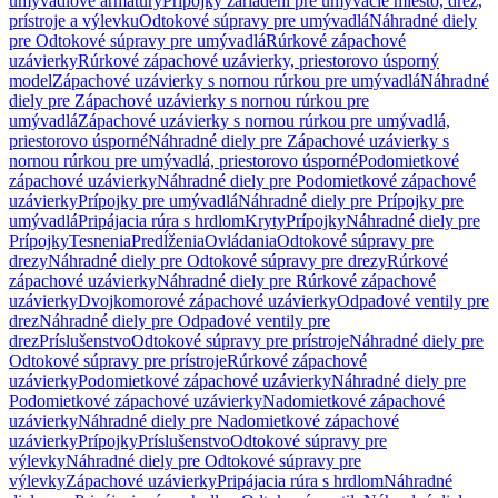
umývadlové armatúry
Prípojky zariadení pre umývacie miesto, drez,
prístroje a výlevku
Odtokové súpravy pre umývadlá
Náhradné diely
pre Odtokové súpravy pre umývadlá
Rúrkové zápachové
uzávierky
Rúrkové zápachové uzávierky, priestorovo úsporný
model
Zápachové uzávierky s nornou rúrkou pre umývadlá
Náhradné
diely pre Zápachové uzávierky s nornou rúrkou pre
umývadlá
Zápachové uzávierky s nornou rúrkou pre umývadlá,
priestorovo úsporné
Náhradné diely pre Zápachové uzávierky s
nornou rúrkou pre umývadlá, priestorovo úsporné
Podomietkové
zápachové uzávierky
Náhradné diely pre Podomietkové zápachové
uzávierky
Prípojky pre umývadlá
Náhradné diely pre Prípojky pre
umývadlá
Pripájacia rúra s hrdlom
Kryty
Prípojky
Náhradné diely pre
Prípojky
Tesnenia
Predĺženia
Ovládania
Odtokové súpravy pre
drezy
Náhradné diely pre Odtokové súpravy pre drezy
Rúrkové
zápachové uzávierky
Náhradné diely pre Rúrkové zápachové
uzávierky
Dvojkomorové zápachové uzávierky
Odpadové ventily pre
drez
Náhradné diely pre Odpadové ventily pre
drez
Príslušenstvo
Odtokové súpravy pre prístroje
Náhradné diely pre
Odtokové súpravy pre prístroje
Rúrkové zápachové
uzávierky
Podomietkové zápachové uzávierky
Náhradné diely pre
Podomietkové zápachové uzávierky
Nadomietkové zápachové
uzávierky
Náhradné diely pre Nadomietkové zápachové
uzávierky
Prípojky
Príslušenstvo
Odtokové súpravy pre
výlevky
Náhradné diely pre Odtokové súpravy pre
výlevky
Zápachové uzávierky
Pripájacia rúra s hrdlom
Náhradné