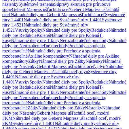
nástenky
Systémové tesnenia
Súpravy skrutiek pre prírubové
spoje
Geberit Mapress ušľachtilá oceľ
Geberit Mapress ušľachtilá
oceľ
Náhradné diely pre Geberit Mapress ušľachtilá oceľ
Systémové
rúry 1.4401
Náhradné diely pre Systémové rúry 1.4401
Systémové
rúry 1.4521
Náhradné diely pre Systémové rúry
1.4521
Vsuvky
Spojky
Náhradné diely pre Spojky
Redukcie
Náhradné
diely pre Redukcie
Kolená
Náhradné diely pre Kolená
T-
kusy
Náhradné diely pre T-kusy
Nerozoberateľné prechody
Náhradné
diely pre Nerozoberateľné prechody
Prechody a spojenia,
rozoberateľné
Náhradné diely pre Prechody a spojenia,
rozoberateľné
Axiálne kompenzátory
Náhradné diely pre Axiálne
kompenzátory
Zátky
Náhradné diely pre Zátky
Nástenky
Náhradné
diely pre Nástenky
Geberit Mapress ušľachtilá oceľ, plyn
Náhradné
diely pre Geberit Mapress ušľachtilá oceľ, plyn
Systémové rúry
1.4401
Náhradné diely pre Systémové rúry
1.4401
Vsuvky
Spojky
Náhradné diely pre Spojky
Redukcie
Náhradné
diely pre Redukcie
Kolená
Náhradné diely pre Kolená
T-
kusy
Náhradné diely pre T-kusy
Nerozoberateľné prechody
Náhradné
diely pre Nerozoberateľné prechody
Prechody a spojenia,
rozoberateľné
Náhradné diely pre Prechody a spojenia,
rozoberateľné
Zátky
Náhradné diely pre Zátky
Nástenky
Náhradné
diely pre Nástenky
Geberit Mapress ušľachtilá oceľ, modré
FKM
Náhradné diely pre Geberit Mapress ušľachtilá oceľ, modré
FKM
Systémové rúry 1.4401
Náhradné diely pre Systémové rúry
1.4401
Systémové rúry 1.4521
Náhradné diely pre Systémové rúry