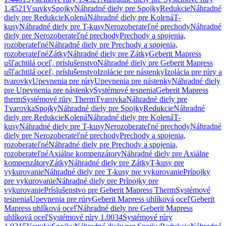
1.4521
Vsuvky
Spojky
Náhradné diely pre Spojky
Redukcie
Náhradné
diely pre Redukcie
Kolená
Náhradné diely pre Kolená
T-
kusy
Náhradné diely pre T-kusy
Nerozoberateľné prechody
Náhradné
diely pre Nerozoberateľné prechody
Prechody a spojenia,
rozoberateľné
Náhradné diely pre Prechody a spojenia,
rozoberateľné
Zátky
Náhradné diely pre Zátky
Geberit Mapress
ušľachtilá oceľ, príslušenstvo
Náhradné diely pre Geberit Mapress
ušľachtilá oceľ, príslušenstvo
Izolácie pre nástenky
Izolácia pre rúry a
tvarovky
Upevnenia pre rúry
Upevnenia pre nástenky
Náhradné diely
pre Upevnenia pre nástenky
Systémové tesnenia
Geberit Mapress
therm
Systémové rúry Therm
Tvarovka
Náhradné diely pre
Tvarovka
Spojky
Náhradné diely pre Spojky
Redukcie
Náhradné
diely pre Redukcie
Kolená
Náhradné diely pre Kolená
T-
kusy
Náhradné diely pre T-kusy
Nerozoberateľné prechody
Náhradné
diely pre Nerozoberateľné prechody
Prechody a spojenia,
rozoberateľné
Náhradné diely pre Prechody a spojenia,
rozoberateľné
Axiálne kompenzátory
Náhradné diely pre Axiálne
kompenzátory
Zátky
Náhradné diely pre Zátky
T-kusy pre
vykurovanie
Náhradné diely pre T-kusy pre vykurovanie
Prípojky
pre vykurovanie
Náhradné diely pre Prípojky pre
vykurovanie
Príslušenstvo pre Geberit Mapress Therm
Systémové
tesnenia
Upevnenia pre rúry
Geberit Mapress uhlíková oceľ
Geberit
Mapress uhlíková oceľ
Náhradné diely pre Geberit Mapress
uhlíková oceľ
Systémové rúry 1.0034
Systémové rúry