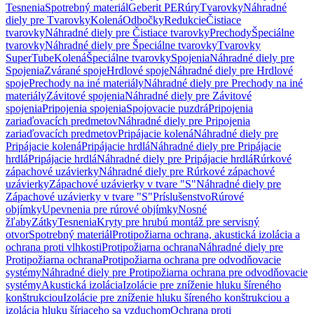
Tesnenia
Spotrebný materiál
Geberit PE
Rúry
Tvarovky
Náhradné
diely pre Tvarovky
Kolená
Odbočky
Redukcie
Čistiace
tvarovky
Náhradné diely pre Čistiace tvarovky
Prechody
Špeciálne
tvarovky
Náhradné diely pre Špeciálne tvarovky
Tvarovky
SuperTube
Kolená
Špeciálne tvarovky
Spojenia
Náhradné diely pre
Spojenia
Zvárané spoje
Hrdlové spoje
Náhradné diely pre Hrdlové
spoje
Prechody na iné materiály
Náhradné diely pre Prechody na iné
materiály
Závitové spojenia
Náhradné diely pre Závitové
spojenia
Pripojenia spojenia
Spojovacie puzdrá
Pripojenia
zariaďovacích predmetov
Náhradné diely pre Pripojenia
zariaďovacích predmetov
Pripájacie kolená
Náhradné diely pre
Pripájacie kolená
Pripájacie hrdlá
Náhradné diely pre Pripájacie
hrdlá
Pripájacie hrdlá
Náhradné diely pre Pripájacie hrdlá
Rúrkové
zápachové uzávierky
Náhradné diely pre Rúrkové zápachové
uzávierky
Zápachové uzávierky v tvare "S"
Náhradné diely pre
Zápachové uzávierky v tvare "S"
Príslušenstvo
Rúrové
objímky
Upevnenia pre rúrové objímky
Nosné
žľaby
Zátky
Tesnenia
Kryty pre hrubú montáž pre servisný
otvor
Spotrebný materiál
Protipožiarna ochrana, akustická izolácia a
ochrana proti vlhkosti
Protipožiarna ochrana
Náhradné diely pre
Protipožiarna ochrana
Protipožiarna ochrana pre odvodňovacie
systémy
Náhradné diely pre Protipožiarna ochrana pre odvodňovacie
systémy
Akustická izolácia
Izolácie pre zníženie hluku šíreného
konštrukciou
Izolácie pre zníženie hluku šíreného konštrukciou a
izolácia hluku šíriaceho sa vzduchom
Ochrana proti