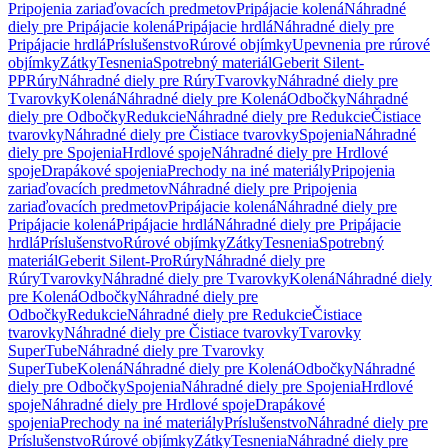
Pripojenia zariaďovacích predmetov
Pripájacie kolená
Náhradné
diely pre Pripájacie kolená
Pripájacie hrdlá
Náhradné diely pre
Pripájacie hrdlá
Príslušenstvo
Rúrové objímky
Upevnenia pre rúrové
objímky
Zátky
Tesnenia
Spotrebný materiál
Geberit Silent-
PP
Rúry
Náhradné diely pre Rúry
Tvarovky
Náhradné diely pre
Tvarovky
Kolená
Náhradné diely pre Kolená
Odbočky
Náhradné
diely pre Odbočky
Redukcie
Náhradné diely pre Redukcie
Čistiace
tvarovky
Náhradné diely pre Čistiace tvarovky
Spojenia
Náhradné
diely pre Spojenia
Hrdlové spoje
Náhradné diely pre Hrdlové
spoje
Drapákové spojenia
Prechody na iné materiály
Pripojenia
zariaďovacích predmetov
Náhradné diely pre Pripojenia
zariaďovacích predmetov
Pripájacie kolená
Náhradné diely pre
Pripájacie kolená
Pripájacie hrdlá
Náhradné diely pre Pripájacie
hrdlá
Príslušenstvo
Rúrové objímky
Zátky
Tesnenia
Spotrebný
materiál
Geberit Silent-Pro
Rúry
Náhradné diely pre
Rúry
Tvarovky
Náhradné diely pre Tvarovky
Kolená
Náhradné diely
pre Kolená
Odbočky
Náhradné diely pre
Odbočky
Redukcie
Náhradné diely pre Redukcie
Čistiace
tvarovky
Náhradné diely pre Čistiace tvarovky
Tvarovky
SuperTube
Náhradné diely pre Tvarovky
SuperTube
Kolená
Náhradné diely pre Kolená
Odbočky
Náhradné
diely pre Odbočky
Spojenia
Náhradné diely pre Spojenia
Hrdlové
spoje
Náhradné diely pre Hrdlové spoje
Drapákové
spojenia
Prechody na iné materiály
Príslušenstvo
Náhradné diely pre
Príslušenstvo
Rúrové objímky
Zátky
Tesnenia
Náhradné diely pre