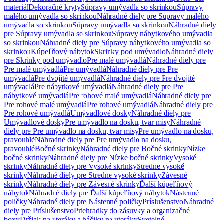
materiál
Dekoračné kryty
Súpravy umývadla so skrinkou
Súpravy
malého umývadla so skrinkou
Náhradné diely pre Súpravy malého
umývadla so skrinkou
Súpravy umývadla so skrinkou
Náhradné diely
pre Súpravy umývadla so skrinkou
Súpravy nábytkového umývadla
so skrinkou
Náhradné diely pre Súpravy nábytkového umývadla so
skrinkou
Kúpeľňový nábytok
Skrinky pod umývadlo
Náhradné diely
pre Skrinky pod umývadlo
Pre malé umývadlá
Náhradné diely pre
Pre malé umývadlá
Pre umývadlá
Náhradné diely pre Pre
umývadlá
Pre dvojité umývadlá
Náhradné diely pre Pre dvojité
umývadlá
Pre nábytkové umývadlá
Náhradné diely pre Pre
nábytkové umývadlá
Pre rohové malé umývadlá
Náhradné diely pre
Pre rohové malé umývadlá
Pre rohové umývadlá
Náhradné diely pre
Pre rohové umývadlá
Umývadlové dosky
Náhradné diely pre
Umývadlové dosky
Pre umývadlo na dosku, tvar misy
Náhradné
diely pre Pre umývadlo na dosku, tvar misy
Pre umývadlo na dosku,
pravouhlé
Náhradné diely pre Pre umývadlo na dosku,
pravouhlé
Bočné skrinky
Náhradné diely pre Bočné skrinky
Nízke
bočné skrinky
Náhradné diely pre Nízke bočné skrinky
Vysoké
skrinky
Náhradné diely pre Vysoké skrinky
Stredne vysoké
skrinky
Náhradné diely pre Stredne vysoké skrinky
Závesné
skrinky
Náhradné diely pre Závesné skrinky
Ďalší kúpeľňový
nábytok
Náhradné diely pre Ďalší kúpeľňový nábytok
Nástenné
poličky
Náhradné diely pre Nástenné poličky
Príslušenstvo
Náhradné
diely pre Príslušenstvo
Priehradky do zásuvky a organizačné
boxy
Držiak na uteráky a háčiky na uteráky
Svetelné