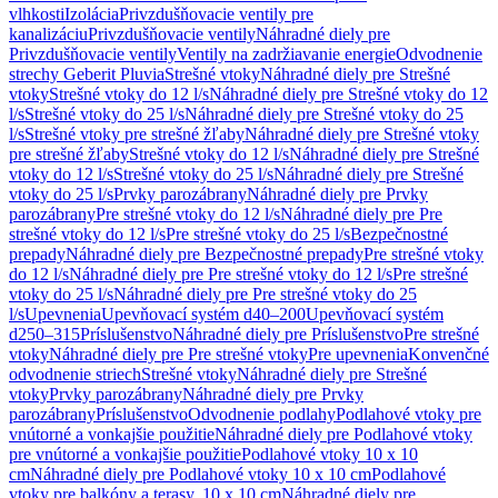
vlhkosti
Izolácia
Privzdušňovacie ventily pre
kanalizáciu
Privzdušňovacie ventily
Náhradné diely pre
Privzdušňovacie ventily
Ventily na zadržiavanie energie
Odvodnenie
strechy Geberit Pluvia
Strešné vtoky
Náhradné diely pre Strešné
vtoky
Strešné vtoky do 12 l/s
Náhradné diely pre Strešné vtoky do 12
l/s
Strešné vtoky do 25 l/s
Náhradné diely pre Strešné vtoky do 25
l/s
Strešné vtoky pre strešné žľaby
Náhradné diely pre Strešné vtoky
pre strešné žľaby
Strešné vtoky do 12 l/s
Náhradné diely pre Strešné
vtoky do 12 l/s
Strešné vtoky do 25 l/s
Náhradné diely pre Strešné
vtoky do 25 l/s
Prvky parozábrany
Náhradné diely pre Prvky
parozábrany
Pre strešné vtoky do 12 l/s
Náhradné diely pre Pre
strešné vtoky do 12 l/s
Pre strešné vtoky do 25 l/s
Bezpečnostné
prepady
Náhradné diely pre Bezpečnostné prepady
Pre strešné vtoky
do 12 l/s
Náhradné diely pre Pre strešné vtoky do 12 l/s
Pre strešné
vtoky do 25 l/s
Náhradné diely pre Pre strešné vtoky do 25
l/s
Upevnenia
Upevňovací systém d40–200
Upevňovací systém
d250–315
Príslušenstvo
Náhradné diely pre Príslušenstvo
Pre strešné
vtoky
Náhradné diely pre Pre strešné vtoky
Pre upevnenia
Konvenčné
odvodnenie striech
Strešné vtoky
Náhradné diely pre Strešné
vtoky
Prvky parozábrany
Náhradné diely pre Prvky
parozábrany
Príslušenstvo
Odvodnenie podlahy
Podlahové vtoky pre
vnútorné a vonkajšie použitie
Náhradné diely pre Podlahové vtoky
pre vnútorné a vonkajšie použitie
Podlahové vtoky 10 x 10
cm
Náhradné diely pre Podlahové vtoky 10 x 10 cm
Podlahové
vtoky pre balkóny a terasy, 10 x 10 cm
Náhradné diely pre