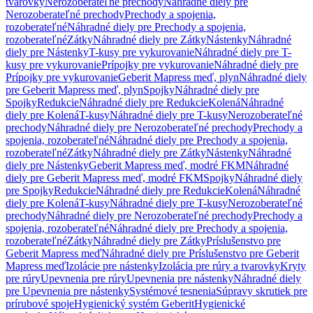
tvarovky
Nerozoberateľné prechody
Náhradné diely pre
Nerozoberateľné prechody
Prechody a spojenia,
rozoberateľné
Náhradné diely pre Prechody a spojenia,
rozoberateľné
Zátky
Náhradné diely pre Zátky
Nástenky
Náhradné
diely pre Nástenky
T-kusy pre vykurovanie
Náhradné diely pre T-
kusy pre vykurovanie
Prípojky pre vykurovanie
Náhradné diely pre
Prípojky pre vykurovanie
Geberit Mapress meď, plyn
Náhradné diely
pre Geberit Mapress meď, plyn
Spojky
Náhradné diely pre
Spojky
Redukcie
Náhradné diely pre Redukcie
Kolená
Náhradné
diely pre Kolená
T-kusy
Náhradné diely pre T-kusy
Nerozoberateľné
prechody
Náhradné diely pre Nerozoberateľné prechody
Prechody a
spojenia, rozoberateľné
Náhradné diely pre Prechody a spojenia,
rozoberateľné
Zátky
Náhradné diely pre Zátky
Nástenky
Náhradné
diely pre Nástenky
Geberit Mapress meď, modré FKM
Náhradné
diely pre Geberit Mapress meď, modré FKM
Spojky
Náhradné diely
pre Spojky
Redukcie
Náhradné diely pre Redukcie
Kolená
Náhradné
diely pre Kolená
T-kusy
Náhradné diely pre T-kusy
Nerozoberateľné
prechody
Náhradné diely pre Nerozoberateľné prechody
Prechody a
spojenia, rozoberateľné
Náhradné diely pre Prechody a spojenia,
rozoberateľné
Zátky
Náhradné diely pre Zátky
Príslušenstvo pre
Geberit Mapress meď
Náhradné diely pre Príslušenstvo pre Geberit
Mapress meď
Izolácie pre nástenky
Izolácia pre rúry a tvarovky
Kryty
pre rúry
Upevnenia pre rúry
Upevnenia pre nástenky
Náhradné diely
pre Upevnenia pre nástenky
Systémové tesnenia
Súpravy skrutiek pre
prírubové spoje
Hygienický systém Geberit
Hygienické