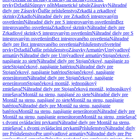
prvky
Držadlá
Súpravy nôh
Magnetické tabule
Zásuvky
Náhradné
diely pre Zásuvky
Ďalšie príslušenstvo
Zrkadlá a zrkadlové
skrinky
Zrkadlo
Náhradné diely pre Zrkadlo
S integrovaným
osvetlením
Náhradné diely pre S integrovaným osvetlením
Bez
integrovaného osvetlenia
Zrkadlové skrinky
Náhradné diely pre
Zrkadlové skrinky
S integrovaným osvetlením
Náhradné diely pre S
integrovaným osvetlením
Bez integrovaného osvetlenia
Náhradné
diely pre Bez integrovaného osvetlenia
Príslušenstvo
Svetelné
prvky
Držadlá
Ďalšie príslušenstvo
Zásuvky
Armatúry
Umývadlové
armatúry
Náhradné diely pre Umývadlové armatúry
Stojančekové,
napájanie zo siete
Náhradné diely pre Stojančekové, napájanie zo
siete
Stojančekové, napájanie batériou
Náhradné diely pre
Stojančekové, napájanie batériou
Stojančekové, napájanie
generátorom
Náhradné diely pre Stojančekové, napájanie
generátorom
Stojančeková montáž, jednopákový
zmiešavač
Náhradné diely pre Stojančeková montáž, jednopákový
zmiešavač
Montáž na stenu, napájané zo siete
Náhradné diely pre
Montáž na stenu, napájané zo siete
Montáž na stenu, napájanie
batériou
Náhradné diely pre Montáž na stenu, napájanie
batériou
Montáž na stenu, napájanie generátorom
Náhradné diely pre
Montáž na stenu, napájanie generátorom
Montáž na stenu, zmiešavač
s dvomi ovládacími prvkami
Náhradné diely pre Montáž na stenu,
zmiešavač s dvomi ovládacími prvkami
Príslušenstvo
Náhradné diely
pre Príslušenstvo
Pre umývadlové armatúry
Náhradné diely pre Pre