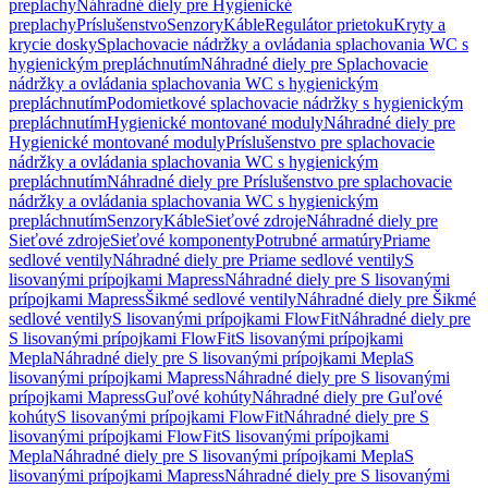
preplachy
Náhradné diely pre Hygienické
preplachy
Príslušenstvo
Senzory
Káble
Regulátor prietoku
Kryty a
krycie dosky
Splachovacie nádržky a ovládania splachovania WC s
hygienickým prepláchnutím
Náhradné diely pre Splachovacie
nádržky a ovládania splachovania WC s hygienickým
prepláchnutím
Podomietkové splachovacie nádržky s hygienickým
prepláchnutím
Hygienické montované moduly
Náhradné diely pre
Hygienické montované moduly
Príslušenstvo pre splachovacie
nádržky a ovládania splachovania WC s hygienickým
prepláchnutím
Náhradné diely pre Príslušenstvo pre splachovacie
nádržky a ovládania splachovania WC s hygienickým
prepláchnutím
Senzory
Káble
Sieťové zdroje
Náhradné diely pre
Sieťové zdroje
Sieťové komponenty
Potrubné armatúry
Priame
sedlové ventily
Náhradné diely pre Priame sedlové ventily
S
lisovanými prípojkami Mapress
Náhradné diely pre S lisovanými
prípojkami Mapress
Šikmé sedlové ventily
Náhradné diely pre Šikmé
sedlové ventily
S lisovanými prípojkami FlowFit
Náhradné diely pre
S lisovanými prípojkami FlowFit
S lisovanými prípojkami
Mepla
Náhradné diely pre S lisovanými prípojkami Mepla
S
lisovanými prípojkami Mapress
Náhradné diely pre S lisovanými
prípojkami Mapress
Guľové kohúty
Náhradné diely pre Guľové
kohúty
S lisovanými prípojkami FlowFit
Náhradné diely pre S
lisovanými prípojkami FlowFit
S lisovanými prípojkami
Mepla
Náhradné diely pre S lisovanými prípojkami Mepla
S
lisovanými prípojkami Mapress
Náhradné diely pre S lisovanými