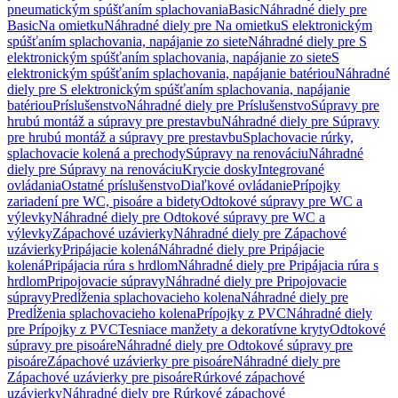
pneumatickým spúšťaním splachovania
Basic
Náhradné diely pre
Basic
Na omietku
Náhradné diely pre Na omietku
S elektronickým
spúšťaním splachovania, napájanie zo siete
Náhradné diely pre S
elektronickým spúšťaním splachovania, napájanie zo siete
S
elektronickým spúšťaním splachovania, napájanie batériou
Náhradné
diely pre S elektronickým spúšťaním splachovania, napájanie
batériou
Príslušenstvo
Náhradné diely pre Príslušenstvo
Súpravy pre
hrubú montáž a súpravy pre prestavbu
Náhradné diely pre Súpravy
pre hrubú montáž a súpravy pre prestavbu
Splachovacie rúrky,
splachovacie kolená a prechody
Súpravy na renováciu
Náhradné
diely pre Súpravy na renováciu
Krycie dosky
Integrované
ovládania
Ostatné príslušenstvo
Diaľkové ovládanie
Prípojky
zariadení pre WC, pisoáre a bidety
Odtokové súpravy pre WC a
výlevky
Náhradné diely pre Odtokové súpravy pre WC a
výlevky
Zápachové uzávierky
Náhradné diely pre Zápachové
uzávierky
Pripájacie kolená
Náhradné diely pre Pripájacie
kolená
Pripájacia rúra s hrdlom
Náhradné diely pre Pripájacia rúra s
hrdlom
Pripojovacie súpravy
Náhradné diely pre Pripojovacie
súpravy
Predĺženia splachovacieho kolena
Náhradné diely pre
Predĺženia splachovacieho kolena
Prípojky z PVC
Náhradné diely
pre Prípojky z PVC
Tesniace manžety a dekoratívne kryty
Odtokové
súpravy pre pisoáre
Náhradné diely pre Odtokové súpravy pre
pisoáre
Zápachové uzávierky pre pisoáre
Náhradné diely pre
Zápachové uzávierky pre pisoáre
Rúrkové zápachové
uzávierky
Náhradné diely pre Rúrkové zápachové