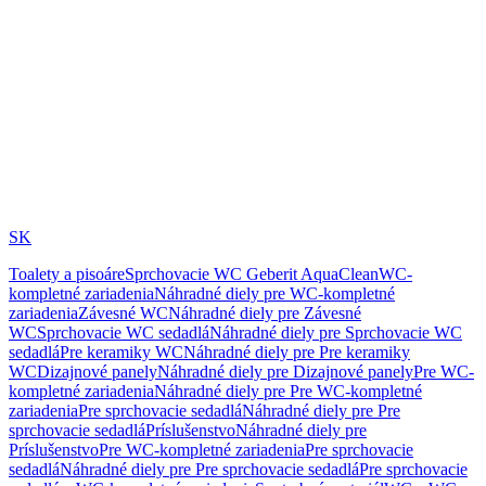
SK
Toalety a pisoáre
Sprchovacie WC Geberit AquaClean
WC-
kompletné zariadenia
Náhradné diely pre WC-kompletné
zariadenia
Závesné WC
Náhradné diely pre Závesné
WC
Sprchovacie WC sedadlá
Náhradné diely pre Sprchovacie WC
sedadlá
Pre keramiky WC
Náhradné diely pre Pre keramiky
WC
Dizajnové panely
Náhradné diely pre Dizajnové panely
Pre WC-
kompletné zariadenia
Náhradné diely pre Pre WC-kompletné
zariadenia
Pre sprchovacie sedadlá
Náhradné diely pre Pre
sprchovacie sedadlá
Príslušenstvo
Náhradné diely pre
Príslušenstvo
Pre WC-kompletné zariadenia
Pre sprchovacie
sedadlá
Náhradné diely pre Pre sprchovacie sedadlá
Pre sprchovacie