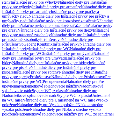
steny
Inštalačné prvky pre výlevky
Náhradné diely pre Inštalačné
prvky pre výlevky
Inštalačné prvky pre armatúry
Náhradné diely pre
Inštalačné prvky pre armatúry
Inštalačné prvky pre práčky a
umývačky riadu
Náhradné diely pre Inštalačné prvky pre práčky a
umývačky riadu
Inštalačné prvky pre konzolové zaťaženie
Náhradné
diely pre Inštalačné prvky pre konzolové zaťaženie
Inštalačné prvky
pre drezy
Náhradné diely pre Inštalačné prvky pre drezy
Inštalačné
prvky pre nástenné zásobníky
Náhradné diely pre Inštalačné prvky
pre nástenné zásobníky
Príslušenstvo
Náhradné diely pre
Príslušenstvo
Geberit Kombifix
Inštalačné prvky
Náhradné diely pre
Inštalačné prvky
Inštalačné prvky pre WC
Náhradné diely pre
Inštalačné prvky pre WC
Inštalačné prvky pre umývadlá
Náhradné
diely pre Inštalačné prvky pre umývadlá
Inštalačné prvky pre
bidety
Náhradné diely pre Inštalačné prvky pre bidety
Inštalačné
prvky pre pisoáre
Náhradné diely pre Inštalačné prvky pre
pisoáre
Inštalačné prvky pre sprchy
Náhradné diely pre Inštalačné
prvky pre sprchy
Príslušenstvo
Náhradné diely pre Príslušenstvo
Pre
inštalačné prvky pre WC
Pre upevnenia
Náhradné diely pre Pre
upevnenia
Nadomietkové splachovacie nádržky
Nadomietkové
splachovacie nádržky pre WC, z plastu
Náhradné diely pre
Nadomietkové splachovacie nádržky pre WC, z plastu
Umiestnené
na WC mise
Náhradné diely pre Umiestnené na WC mise
Vysoko
položené
Náhradné diely pre Vysoko položené
Nízko a stredne
vysoko položené
Náhradné diely pre Nízko a stredne vysoko
položené
Nadomietkové splachovacie nádržky pre WC, zo sanitárnej