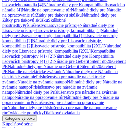
lisovacieho náradia [4]
Náhradné diely pre Kompatibilita lisovacieho
náradia [4]
Náradie na opracovanie rúr
Náhradné diely pre Náradie
na opracovanie rúr
Zátky pre tlakovú skúšku
Náhradné diely pre
Zátky pre tlakovú skúšku
Skúšobné
prostriedky
Príslušenstvo
Lisovacie prístroje
Náhradné diely pre
Lisovacie prístroje
Lisovacie prístroje, kompatibilita [1]
Náhradné
diely pre Lisovacie prístroje, kompatibilita [1]
Lisovacie prístroje,
kompatibilita [2]
Náhradné diely pre Lisovacie prístroje,
kompatibilita [2]
Lisovacie prístroje, kompatibilita [2XL]
Náhradné
diely pre Lisovacie prístroje, kompatibilita [2XL]
Kompatibilita
lisovacích prístrojov [4] / [2]
Náhradné diely pre Kompatibilita
lisovacích prístrojov [4] / [2]
Náradie pre Geberit Silent-db20/Geberit
PE
Náhradné diely pre Náradie pre Geberit Silent-db20/Geberit
PE
Náradie na elektrické zváranie
Náhradné diely pre Náradie na
elektrické zváranie
Príslušenstvo pre náradie na elektrické
zváranie
Náradie na zváranie natupo
Náhradné diely pre Náradie na
zváranie natupo
Príslušenstvo pre náradie na zváranie
natupo
Náhradné diely pre Príslušenstvo pre náradie na zváranie
natupo
Náradie na opracovanie rúr
Náhradné diely pre Náradie na
opracovanie rúr
Príslušenstvo pre náradie na opracovanie
rúr
Náhradné diely pre Príslušenstvo pre náradie na opracovanie
rúr
Ovládacie pomôcky
Diaľkové ovládania
Kategórie výrobku
Kúpeľňové série