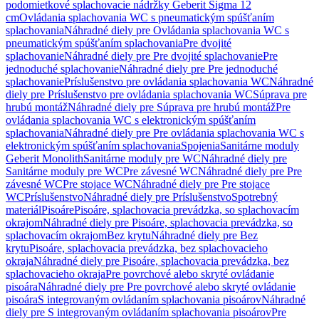
podomietkové splachovacie nádržky Geberit Sigma 12
cm
Ovládania splachovania WC s pneumatickým spúšťaním
splachovania
Náhradné diely pre Ovládania splachovania WC s
pneumatickým spúšťaním splachovania
Pre dvojité
splachovanie
Náhradné diely pre Pre dvojité splachovanie
Pre
jednoduché splachovanie
Náhradné diely pre Pre jednoduché
splachovanie
Príslušenstvo pre ovládania splachovania WC
Náhradné
diely pre Príslušenstvo pre ovládania splachovania WC
Súprava pre
hrubú montáž
Náhradné diely pre Súprava pre hrubú montáž
Pre
ovládania splachovania WC s elektronickým spúšťaním
splachovania
Náhradné diely pre Pre ovládania splachovania WC s
elektronickým spúšťaním splachovania
Spojenia
Sanitárne moduly
Geberit Monolith
Sanitárne moduly pre WC
Náhradné diely pre
Sanitárne moduly pre WC
Pre závesné WC
Náhradné diely pre Pre
závesné WC
Pre stojace WC
Náhradné diely pre Pre stojace
WC
Príslušenstvo
Náhradné diely pre Príslušenstvo
Spotrebný
materiál
Pisoáre
Pisoáre, splachovacia prevádzka, so splachovacím
okrajom
Náhradné diely pre Pisoáre, splachovacia prevádzka, so
splachovacím okrajom
Bez krytu
Náhradné diely pre Bez
krytu
Pisoáre, splachovacia prevádzka, bez splachovacieho
okraja
Náhradné diely pre Pisoáre, splachovacia prevádzka, bez
splachovacieho okraja
Pre povrchové alebo skryté ovládanie
pisoára
Náhradné diely pre Pre povrchové alebo skryté ovládanie
pisoára
S integrovaným ovládaním splachovania pisoárov
Náhradné
diely pre S integrovaným ovládaním splachovania pisoárov
Pre