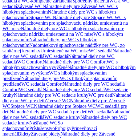
sedadlá a WC-kompletné zariadenia
Spotrebný materiál
WC a WC
sedadlá
Závesné WC
Náhradné diely pre Závesné WC
WC s
hlbokým splachovaním
Náhradné diely pre WC s hlbokým
splachovaním
Stojace WC
Náhradné diely pre Stojace WC
WC s
hlbokým splachovaním pre splachovaciu nádržku umiestnenú na
WC mise
Náhradné diely pre WC s hlbokým splachovaním pre
splachovaciu nádržku umiestnenú na WC mise
WC s hlbokým
splachovaním
Náhradné diely pre WC s hlbokým
splachovaním
Nadomietkové splachovacie nádržky pre WC, zo
sanitárnej keramiky
Umiestnené na WC mise
WC sedadlá
Náhradné
diely pre WC sedadlá
WC sedadlá
Náhradné diely pre WC
sedadlá
WC Comfort
Náhradné diely pre WC Comfort
WC s
hlbokým splachovaním vyvýšené
Náhradné diely pre WC s hlbokým
splachovaním vyvýšené
WC s hlbokým splachovaním
predĺžené
Náhradné diely pre WC s hlbokým splachovaním
predĺžené
WC sedadlá Comfort
Náhradné diely pre WC sedadlá
Comfort
WC sedadlá
Náhradné diely pre WC sedadlá
WC sedacie
kruhy
Náhradné diely pre WC sedacie kruhy
WC pre deti
Náhradné
diely pre WC pre deti
Závesné WC
Náhradné diely pre Závesné
WC
Stojace WC
Náhradné diely pre Stojace WC
WC sedadlá pre
deti
Náhradné diely pre WC sedadlá pre deti
WC sedadlá
Náhradné
diely pre WC sedadlá
WC sedacie kruhy
Náhradné diely pre WC
sedacie kruhy
Nášľapné WC
So
splachovaním
Príslušenstvo
Prípojky
Pripevňovací
materiál
Bidety
Závesné bidety
Náhradné diely pre Závesné