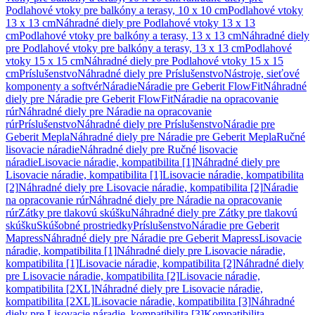
Podlahové vtoky pre balkóny a terasy, 10 x 10 cm
Podlahové vtoky
13 x 13 cm
Náhradné diely pre Podlahové vtoky 13 x 13
cm
Podlahové vtoky pre balkóny a terasy, 13 x 13 cm
Náhradné diely
pre Podlahové vtoky pre balkóny a terasy, 13 x 13 cm
Podlahové
vtoky 15 x 15 cm
Náhradné diely pre Podlahové vtoky 15 x 15
cm
Príslušenstvo
Náhradné diely pre Príslušenstvo
Nástroje, sieťové
komponenty a softvér
Náradie
Náradie pre Geberit FlowFit
Náhradné
diely pre Náradie pre Geberit FlowFit
Náradie na opracovanie
rúr
Náhradné diely pre Náradie na opracovanie
rúr
Príslušenstvo
Náhradné diely pre Príslušenstvo
Náradie pre
Geberit Mepla
Náhradné diely pre Náradie pre Geberit Mepla
Ručné
lisovacie náradie
Náhradné diely pre Ručné lisovacie
náradie
Lisovacie náradie, kompatibilita [1]
Náhradné diely pre
Lisovacie náradie, kompatibilita [1]
Lisovacie náradie, kompatibilita
[2]
Náhradné diely pre Lisovacie náradie, kompatibilita [2]
Náradie
na opracovanie rúr
Náhradné diely pre Náradie na opracovanie
rúr
Zátky pre tlakovú skúšku
Náhradné diely pre Zátky pre tlakovú
skúšku
Skúšobné prostriedky
Príslušenstvo
Náradie pre Geberit
Mapress
Náhradné diely pre Náradie pre Geberit Mapress
Lisovacie
náradie, kompatibilita [1]
Náhradné diely pre Lisovacie náradie,
kompatibilita [1]
Lisovacie náradie, kompatibilita [2]
Náhradné diely
pre Lisovacie náradie, kompatibilita [2]
Lisovacie náradie,
kompatibilita [2XL]
Náhradné diely pre Lisovacie náradie,
kompatibilita [2XL]
Lisovacie náradie, kompatibilita [3]
Náhradné
diely pre Lisovacie náradie, kompatibilita [3]
Kompatibilita