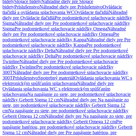
bidety
Stojace bidety
Náhradné diely pre Stojace
bidety
Príslušenstvo
Náhradné diely pre Príslušenstvo
Ovládacie
tlačidlá a ovládania splachovania WC
Ovládacie tlačidlá
Náhradné
diely pre Ovládacie tlačidlá
Pre podomietkové splachovacie nádržky
Sigma
Náhradné diely pre Pre podomietkové splachovacie nádržky
Sigma
Pre podomietkové splachovacie nádržky Omega
Náhradné
diely pre Pre podomietkové splachovacie nádržky Omega
Pre
podomietkové splachovacie nádržky Kappa
Náhradné diely pre Pre
podomietkové splachovacie nádržky Kappa
Pre podomietkové
splachovacie nádržky Delta
Náhradné diely pre Pre podomietkové
splachovacie nádržky Delta
Pre podomietkové splachovacie nádržky
Twinline
Náhradné diely pre Pre podomietkové splachovacie
nádržky Twinline
Pre podomietkové splachovacie nádržky
300T
Náhradné diely pre Pre podomietkové splachovacie nádržky
300T
Príslušenstvo
Spotrebný materiál
Ovládania splachovania WC s
elektronickým spúšťaním splachovania
Náhradné diely pre
Ovládania splachovania WC s elektronickým spúšťaním
splachovania
Na napájanie zo siete, pre podomietkové splachovacie
nádržky Geberit Sigma 12 cm
Náhradné diely pre Na napájanie zo
siete, pre podomietkové splachovacie nádržky Geberit Sigma 12
cm
Na napájanie zo siete, pre podomietkové splachovacie nádržky
Geberit Omega 12 cm
Náhradné diely pre Na napájanie zo siete, pre
podomietkové splachovacie nádržky Geberit Omega 12 cm
Pre
napájanie batériou, pre podomietkové splachovacie nádržky Geberit
Sigma 12 cm
Náhradné diely pre Pre napájanie batériou, pre