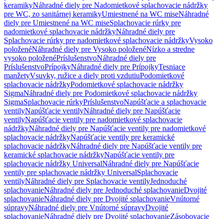
keramiky
Náhradné diely pre Nadomietkové splachovacie nádržky
pre WC, zo sanitárnej keramiky
Umiestnené na WC mise
Náhradné
diely pre Umiestnené na WC mise
Splachovacie rúrky pre
nadomietkové splachovacie nádržky
Náhradné diely pre
Splachovacie rúrky pre nadomietkové splachovacie nádržky
Vysoko
položené
Náhradné diely pre Vysoko položené
Nízko a stredne
vysoko položené
Príslušenstvo
Náhradné diely pre
Príslušenstvo
Prípojky
Náhradné diely pre Prípojky
Tesniace
manžety
Vsuvky, ružice a diely proti vzdutiu
Podomietkové
splachovacie nádržky
Podomietkové splachovacie nádržky
Sigma
Náhradné diely pre Podomietkové splachovacie nádržky
Sigma
Splachovacie rúrky
Príslušenstvo
Napúšťacie a splachovacie
ventily
Napúšťacie ventily
Náhradné diely pre Napúšťacie
ventily
Napúšťacie ventily pre nadomietkové splachovacie
nádržky
Náhradné diely pre Napúšťacie ventily pre nadomietkové
splachovacie nádržky
Napúšťacie ventily pre keramické
splachovacie nádržky
Náhradné diely pre Napúšťacie ventily pre
keramické splachovacie nádržky
Napúšťacie ventily pre
splachovacie nádržky Universal
Náhradné diely pre Napúšťacie
ventily pre splachovacie nádržky Universal
Splachovacie
ventily
Náhradné diely pre Splachovacie ventily
Jednoduché
splachovanie
Náhradné diely pre Jednoduché splachovanie
Dvojité
splachovanie
Náhradné diely pre Dvojité splachovanie
Vnútorné
súpravy
Náhradné diely pre Vnútorné súpravy
Dvojité
splachovanie
Náhradné diely pre Dvojité splachovanie
Zásobovacie