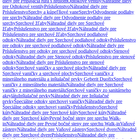
diely pre Pripájacia rúra s hrdlom
Odtokové ventily
Náhradné diely
pre Odtokové ventily
Príslušenstvo
Náhradné diely pre
Príslušenstvo
Sprchy a kúpeľňové vane
Sprchy
Odvodnenie podlahy
pre sprchy
Náhradné diely pre Odvodnenie podlahy pre
sprchy
Sprchové žľaby
Náhradné diely pre Sprchové
žľaby
Príslušenstvo pre sprchové žľaby
Náhradné diely pre
Príslušenstvo pre sprchové žľaby
Sprchové podlahové
odtoky
Náhradné diely pre Sprchové podlahové odtoky
Príslušenstvo
pre odtoky pre sprchové podlahové odtoky
Náhradné diely pre
Príslušenstvo pre odtoky pre sprchové podlahové odtoky
Stenové
odtoky
Náhradné diely pre Stenové odtoky
Príslušenstvo pre stenové
odtoky
Náhradné diely pre Príslušenstvo pre stenové
odtoky
Sprchové vaničky a sprchové plochy
Náhradné diely pre
Sprchové vaničky a sprchové plochy
Sprchové vaničky z
minerálneho materiálu a inštalačné prvky Geberit Duofix
Sprchové
vaničky z minerálneho materiálu
Náhradné diely pre Sprchové
vaničky z minerálneho materiálu
Sprchové vaničky zo sanitárneho
akrylátu
Inštalačné prvky
Náhradné diely pre Inštalačné
prvky
Špeciálne odtoky sprchovej vaničky
Náhradné diely pre
Špeciálne odtoky sprchovej vaničky
Príslušenstvo
Sprchové
kúty
Náhradné diely pre Sprchové kúty
Sprchové kúty
Náhradné
diely pre Sprchové kúty
Pevné bočné steny pre sprchu Walk-
in
Náhradné diely pre Pevné bočné steny pre sprchu Walk-in
Vaňové
zásteny
Náhradné diely pre Vaňové zásteny
Sprchové dvere
Náhradné
diely pre Sprchové dvere
Príslušenstvo
Náhradné diely pre