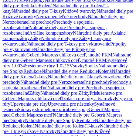
1.0215
Vsuvky
Spojky
Náhradné diely pre Spojky
Redukcie
Náhradné
diely pre Redukcie
Kolená
Náhradné diely pre Kolená
T-
kusy
Náhradné diely pre T-kusy
Krížové tvarovky
Náhradné diely pre
Krížové tvarovky
Nerozoberateľné prechody
Náhradné diely pre
Nerozoberateľné prechody
Prechody a spojenia,
rozoberateľné
Náhradné diely pre Prechody a spojenia,
rozoberateľné
Axiálne kompenzátory
Náhradné diely pre Axiálne
kompenzátory
Zátky
Náhradné diely pre Zátky
T-kusy pre
vykurovanie
Náhradné diely pre T-kusy pre vykurovanie
Prípojky
pre vykurovanie
Náhradné diely pre Prípojky pre
vykurovanie
Geberit Mapress uhlíková oceľ, modré FKM
Náhradné
diely pre Geberit Mapress uhlíková oceľ, modré FKM
Systémové
rúry 1.0034
Systémové rúry 1.0215
Vsuvky
Spojky
Náhradné diely
pre Spojky
Redukcie
Náhradné diely pre Redukcie
Kolená
Náhradné
diely pre Kolená
T-kusy
Náhradné diely pre T-kusy
Nerozoberateľné
prechody
Náhradné diely pre Nerozoberateľné prechody
Prechody a
spojenia, rozoberateľné
Náhradné diely pre Prechody a spojenia,
rozoberateľné
Zátky
Náhradné diely pre Zátky
Príslušenstvo pre
Geberit Mapress uhlíková oceľ
Izolácia pre rúry a tvarovky
Kryty pre
rúry
Upevnenia pre rúry
Upevnenia pre nástenky
Systémové
tesnenia
Súpravy skrutiek pre prírubové spoje
Geberit Mapress
meď
Geberit Mapress meď
Náhradné diely pre Geberit Mapress
meď
Spojky
Náhradné diely pre Spojky
Redukcie
Náhradné diely pre
Redukcie
Kolená
Náhradné diely pre Kolená
T-kusy
Náhradné diely
pre T-kusy
Krížové tvarovky
Náhradné diely pre Krížové