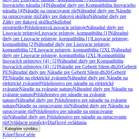
lisovacieho náradia [4]
Náhradné diely pre Kompatibilita lisovacieho
náradia [4]
Náradie na opracovanie rúr
Náhradné diely pre Náradie
na opracovanie rúr
Zátky pre tlakovú skúšku
Náhradné diely pre
Zátky pre tlakovú skúšku
Skúšobné
prostriedky
Príslušenstvo
Lisovacie prístroje
Náhradné diely pre
Lisovacie prístroje
Lisovacie prístroje, kompatibilita [1]
Náhradné
diely pre Lisovacie prístroje, kompatibilita [1]
Lisovacie prístroje,
kompatibilita [2]
Náhradné diely pre Lisovacie prístroje,
kompatibilita [2]
Lisovacie prístroje, kompatibilita [2XL]
Náhradné
diely pre Lisovacie prístroje, kompatibilita [2XL]
Kompatibilita
lisovacích prístrojov [4] / [2]
Náhradné diely pre Kompatibilita
lisovacích prístrojov [4] / [2]
Náradie pre Geberit Silent-db20/Geberit
PE
Náhradné diely pre Náradie pre Geberit Silent-db20/Geberit
PE
Náradie na elektrické zváranie
Náhradné diely pre Náradie na
elektrické zváranie
Príslušenstvo pre náradie na elektrické
zváranie
Náradie na zváranie natupo
Náhradné diely pre Náradie na
zváranie natupo
Príslušenstvo pre náradie na zváranie
natupo
Náhradné diely pre Príslušenstvo pre náradie na zváranie
natupo
Náradie na opracovanie rúr
Náhradné diely pre Náradie na
opracovanie rúr
Príslušenstvo pre náradie na opracovanie
rúr
Náhradné diely pre Príslušenstvo pre náradie na opracovanie
rúr
Ovládacie pomôcky
Diaľkové ovládania
Kategórie výrobku
Kúpeľňové série