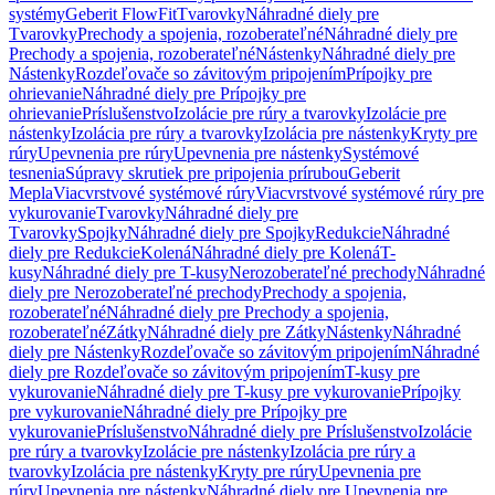
systémy
Geberit FlowFit
Tvarovky
Náhradné diely pre
Tvarovky
Prechody a spojenia, rozoberateľné
Náhradné diely pre
Prechody a spojenia, rozoberateľné
Nástenky
Náhradné diely pre
Nástenky
Rozdeľovače so závitovým pripojením
Prípojky pre
ohrievanie
Náhradné diely pre Prípojky pre
ohrievanie
Príslušenstvo
Izolácie pre rúry a tvarovky
Izolácie pre
nástenky
Izolácia pre rúry a tvarovky
Izolácia pre nástenky
Kryty pre
rúry
Upevnenia pre rúry
Upevnenia pre nástenky
Systémové
tesnenia
Súpravy skrutiek pre pripojenia prírubou
Geberit
Mepla
Viacvrstvové systémové rúry
Viacvrstvové systémové rúry pre
vykurovanie
Tvarovky
Náhradné diely pre
Tvarovky
Spojky
Náhradné diely pre Spojky
Redukcie
Náhradné
diely pre Redukcie
Kolená
Náhradné diely pre Kolená
T-
kusy
Náhradné diely pre T-kusy
Nerozoberateľné prechody
Náhradné
diely pre Nerozoberateľné prechody
Prechody a spojenia,
rozoberateľné
Náhradné diely pre Prechody a spojenia,
rozoberateľné
Zátky
Náhradné diely pre Zátky
Nástenky
Náhradné
diely pre Nástenky
Rozdeľovače so závitovým pripojením
Náhradné
diely pre Rozdeľovače so závitovým pripojením
T-kusy pre
vykurovanie
Náhradné diely pre T-kusy pre vykurovanie
Prípojky
pre vykurovanie
Náhradné diely pre Prípojky pre
vykurovanie
Príslušenstvo
Náhradné diely pre Príslušenstvo
Izolácie
pre rúry a tvarovky
Izolácie pre nástenky
Izolácia pre rúry a
tvarovky
Izolácia pre nástenky
Kryty pre rúry
Upevnenia pre
rúry
Upevnenia pre nástenky
Náhradné diely pre Upevnenia pre