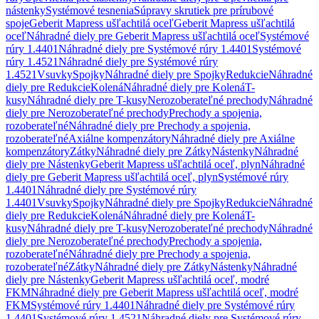
nástenky
Systémové tesnenia
Súpravy skrutiek pre prírubové
spoje
Geberit Mapress ušľachtilá oceľ
Geberit Mapress ušľachtilá
oceľ
Náhradné diely pre Geberit Mapress ušľachtilá oceľ
Systémové
rúry 1.4401
Náhradné diely pre Systémové rúry 1.4401
Systémové
rúry 1.4521
Náhradné diely pre Systémové rúry
1.4521
Vsuvky
Spojky
Náhradné diely pre Spojky
Redukcie
Náhradné
diely pre Redukcie
Kolená
Náhradné diely pre Kolená
T-
kusy
Náhradné diely pre T-kusy
Nerozoberateľné prechody
Náhradné
diely pre Nerozoberateľné prechody
Prechody a spojenia,
rozoberateľné
Náhradné diely pre Prechody a spojenia,
rozoberateľné
Axiálne kompenzátory
Náhradné diely pre Axiálne
kompenzátory
Zátky
Náhradné diely pre Zátky
Nástenky
Náhradné
diely pre Nástenky
Geberit Mapress ušľachtilá oceľ, plyn
Náhradné
diely pre Geberit Mapress ušľachtilá oceľ, plyn
Systémové rúry
1.4401
Náhradné diely pre Systémové rúry
1.4401
Vsuvky
Spojky
Náhradné diely pre Spojky
Redukcie
Náhradné
diely pre Redukcie
Kolená
Náhradné diely pre Kolená
T-
kusy
Náhradné diely pre T-kusy
Nerozoberateľné prechody
Náhradné
diely pre Nerozoberateľné prechody
Prechody a spojenia,
rozoberateľné
Náhradné diely pre Prechody a spojenia,
rozoberateľné
Zátky
Náhradné diely pre Zátky
Nástenky
Náhradné
diely pre Nástenky
Geberit Mapress ušľachtilá oceľ, modré
FKM
Náhradné diely pre Geberit Mapress ušľachtilá oceľ, modré
FKM
Systémové rúry 1.4401
Náhradné diely pre Systémové rúry
1.4401
Systémové rúry 1.4521
Náhradné diely pre Systémové rúry