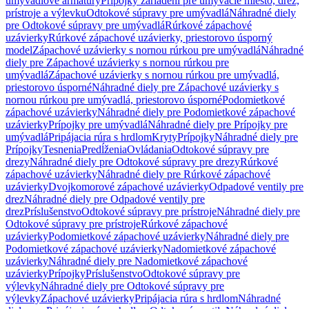
umývadlové armatúry
Prípojky zariadení pre umývacie miesto, drez,
prístroje a výlevku
Odtokové súpravy pre umývadlá
Náhradné diely
pre Odtokové súpravy pre umývadlá
Rúrkové zápachové
uzávierky
Rúrkové zápachové uzávierky, priestorovo úsporný
model
Zápachové uzávierky s nornou rúrkou pre umývadlá
Náhradné
diely pre Zápachové uzávierky s nornou rúrkou pre
umývadlá
Zápachové uzávierky s nornou rúrkou pre umývadlá,
priestorovo úsporné
Náhradné diely pre Zápachové uzávierky s
nornou rúrkou pre umývadlá, priestorovo úsporné
Podomietkové
zápachové uzávierky
Náhradné diely pre Podomietkové zápachové
uzávierky
Prípojky pre umývadlá
Náhradné diely pre Prípojky pre
umývadlá
Pripájacia rúra s hrdlom
Kryty
Prípojky
Náhradné diely pre
Prípojky
Tesnenia
Predĺženia
Ovládania
Odtokové súpravy pre
drezy
Náhradné diely pre Odtokové súpravy pre drezy
Rúrkové
zápachové uzávierky
Náhradné diely pre Rúrkové zápachové
uzávierky
Dvojkomorové zápachové uzávierky
Odpadové ventily pre
drez
Náhradné diely pre Odpadové ventily pre
drez
Príslušenstvo
Odtokové súpravy pre prístroje
Náhradné diely pre
Odtokové súpravy pre prístroje
Rúrkové zápachové
uzávierky
Podomietkové zápachové uzávierky
Náhradné diely pre
Podomietkové zápachové uzávierky
Nadomietkové zápachové
uzávierky
Náhradné diely pre Nadomietkové zápachové
uzávierky
Prípojky
Príslušenstvo
Odtokové súpravy pre
výlevky
Náhradné diely pre Odtokové súpravy pre
výlevky
Zápachové uzávierky
Pripájacia rúra s hrdlom
Náhradné