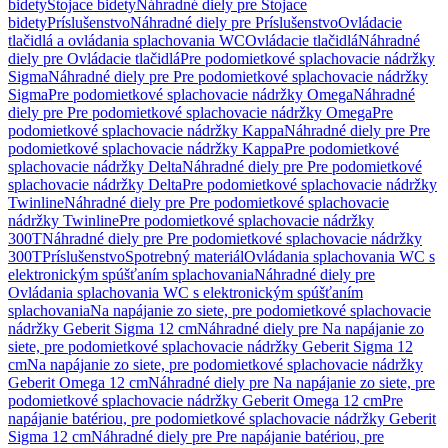
bidety
Stojace bidety
Náhradné diely pre Stojace
bidety
Príslušenstvo
Náhradné diely pre Príslušenstvo
Ovládacie
tlačidlá a ovládania splachovania WC
Ovládacie tlačidlá
Náhradné
diely pre Ovládacie tlačidlá
Pre podomietkové splachovacie nádržky
Sigma
Náhradné diely pre Pre podomietkové splachovacie nádržky
Sigma
Pre podomietkové splachovacie nádržky Omega
Náhradné
diely pre Pre podomietkové splachovacie nádržky Omega
Pre
podomietkové splachovacie nádržky Kappa
Náhradné diely pre Pre
podomietkové splachovacie nádržky Kappa
Pre podomietkové
splachovacie nádržky Delta
Náhradné diely pre Pre podomietkové
splachovacie nádržky Delta
Pre podomietkové splachovacie nádržky
Twinline
Náhradné diely pre Pre podomietkové splachovacie
nádržky Twinline
Pre podomietkové splachovacie nádržky
300T
Náhradné diely pre Pre podomietkové splachovacie nádržky
300T
Príslušenstvo
Spotrebný materiál
Ovládania splachovania WC s
elektronickým spúšťaním splachovania
Náhradné diely pre
Ovládania splachovania WC s elektronickým spúšťaním
splachovania
Na napájanie zo siete, pre podomietkové splachovacie
nádržky Geberit Sigma 12 cm
Náhradné diely pre Na napájanie zo
siete, pre podomietkové splachovacie nádržky Geberit Sigma 12
cm
Na napájanie zo siete, pre podomietkové splachovacie nádržky
Geberit Omega 12 cm
Náhradné diely pre Na napájanie zo siete, pre
podomietkové splachovacie nádržky Geberit Omega 12 cm
Pre
napájanie batériou, pre podomietkové splachovacie nádržky Geberit
Sigma 12 cm
Náhradné diely pre Pre napájanie batériou, pre