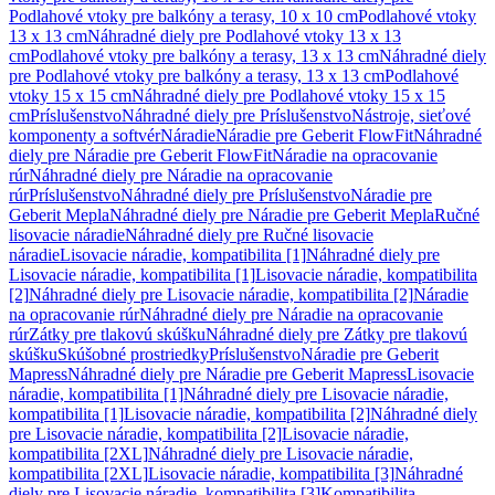
Podlahové vtoky pre balkóny a terasy, 10 x 10 cm
Podlahové vtoky
13 x 13 cm
Náhradné diely pre Podlahové vtoky 13 x 13
cm
Podlahové vtoky pre balkóny a terasy, 13 x 13 cm
Náhradné diely
pre Podlahové vtoky pre balkóny a terasy, 13 x 13 cm
Podlahové
vtoky 15 x 15 cm
Náhradné diely pre Podlahové vtoky 15 x 15
cm
Príslušenstvo
Náhradné diely pre Príslušenstvo
Nástroje, sieťové
komponenty a softvér
Náradie
Náradie pre Geberit FlowFit
Náhradné
diely pre Náradie pre Geberit FlowFit
Náradie na opracovanie
rúr
Náhradné diely pre Náradie na opracovanie
rúr
Príslušenstvo
Náhradné diely pre Príslušenstvo
Náradie pre
Geberit Mepla
Náhradné diely pre Náradie pre Geberit Mepla
Ručné
lisovacie náradie
Náhradné diely pre Ručné lisovacie
náradie
Lisovacie náradie, kompatibilita [1]
Náhradné diely pre
Lisovacie náradie, kompatibilita [1]
Lisovacie náradie, kompatibilita
[2]
Náhradné diely pre Lisovacie náradie, kompatibilita [2]
Náradie
na opracovanie rúr
Náhradné diely pre Náradie na opracovanie
rúr
Zátky pre tlakovú skúšku
Náhradné diely pre Zátky pre tlakovú
skúšku
Skúšobné prostriedky
Príslušenstvo
Náradie pre Geberit
Mapress
Náhradné diely pre Náradie pre Geberit Mapress
Lisovacie
náradie, kompatibilita [1]
Náhradné diely pre Lisovacie náradie,
kompatibilita [1]
Lisovacie náradie, kompatibilita [2]
Náhradné diely
pre Lisovacie náradie, kompatibilita [2]
Lisovacie náradie,
kompatibilita [2XL]
Náhradné diely pre Lisovacie náradie,
kompatibilita [2XL]
Lisovacie náradie, kompatibilita [3]
Náhradné
diely pre Lisovacie náradie, kompatibilita [3]
Kompatibilita