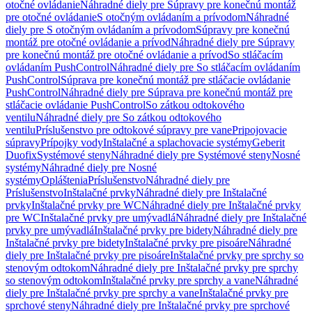
otočné ovládanie
Náhradné diely pre Súpravy pre konečnú montáž
pre otočné ovládanie
S otočným ovládaním a prívodom
Náhradné
diely pre S otočným ovládaním a prívodom
Súpravy pre konečnú
montáž pre otočné ovládanie a prívod
Náhradné diely pre Súpravy
pre konečnú montáž pre otočné ovládanie a prívod
So stláčacím
ovládaním PushControl
Náhradné diely pre So stláčacím ovládaním
PushControl
Súprava pre konečnú montáž pre stláčacie ovládanie
PushControl
Náhradné diely pre Súprava pre konečnú montáž pre
stláčacie ovládanie PushControl
So zátkou odtokového
ventilu
Náhradné diely pre So zátkou odtokového
ventilu
Príslušenstvo pre odtokové súpravy pre vane
Pripojovacie
súpravy
Prípojky vody
Inštalačné a splachovacie systémy
Geberit
Duofix
Systémové steny
Náhradné diely pre Systémové steny
Nosné
systémy
Náhradné diely pre Nosné
systémy
Opláštenia
Príslušenstvo
Náhradné diely pre
Príslušenstvo
Inštalačné prvky
Náhradné diely pre Inštalačné
prvky
Inštalačné prvky pre WC
Náhradné diely pre Inštalačné prvky
pre WC
Inštalačné prvky pre umývadlá
Náhradné diely pre Inštalačné
prvky pre umývadlá
Inštalačné prvky pre bidety
Náhradné diely pre
Inštalačné prvky pre bidety
Inštalačné prvky pre pisoáre
Náhradné
diely pre Inštalačné prvky pre pisoáre
Inštalačné prvky pre sprchy so
stenovým odtokom
Náhradné diely pre Inštalačné prvky pre sprchy
so stenovým odtokom
Inštalačné prvky pre sprchy a vane
Náhradné
diely pre Inštalačné prvky pre sprchy a vane
Inštalačné prvky pre
sprchové steny
Náhradné diely pre Inštalačné prvky pre sprchové