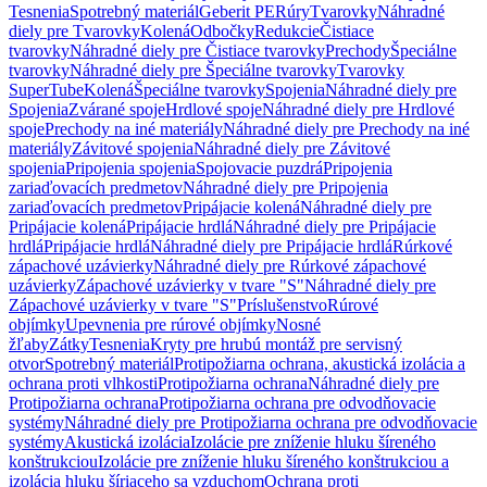
Tesnenia
Spotrebný materiál
Geberit PE
Rúry
Tvarovky
Náhradné
diely pre Tvarovky
Kolená
Odbočky
Redukcie
Čistiace
tvarovky
Náhradné diely pre Čistiace tvarovky
Prechody
Špeciálne
tvarovky
Náhradné diely pre Špeciálne tvarovky
Tvarovky
SuperTube
Kolená
Špeciálne tvarovky
Spojenia
Náhradné diely pre
Spojenia
Zvárané spoje
Hrdlové spoje
Náhradné diely pre Hrdlové
spoje
Prechody na iné materiály
Náhradné diely pre Prechody na iné
materiály
Závitové spojenia
Náhradné diely pre Závitové
spojenia
Pripojenia spojenia
Spojovacie puzdrá
Pripojenia
zariaďovacích predmetov
Náhradné diely pre Pripojenia
zariaďovacích predmetov
Pripájacie kolená
Náhradné diely pre
Pripájacie kolená
Pripájacie hrdlá
Náhradné diely pre Pripájacie
hrdlá
Pripájacie hrdlá
Náhradné diely pre Pripájacie hrdlá
Rúrkové
zápachové uzávierky
Náhradné diely pre Rúrkové zápachové
uzávierky
Zápachové uzávierky v tvare "S"
Náhradné diely pre
Zápachové uzávierky v tvare "S"
Príslušenstvo
Rúrové
objímky
Upevnenia pre rúrové objímky
Nosné
žľaby
Zátky
Tesnenia
Kryty pre hrubú montáž pre servisný
otvor
Spotrebný materiál
Protipožiarna ochrana, akustická izolácia a
ochrana proti vlhkosti
Protipožiarna ochrana
Náhradné diely pre
Protipožiarna ochrana
Protipožiarna ochrana pre odvodňovacie
systémy
Náhradné diely pre Protipožiarna ochrana pre odvodňovacie
systémy
Akustická izolácia
Izolácie pre zníženie hluku šíreného
konštrukciou
Izolácie pre zníženie hluku šíreného konštrukciou a
izolácia hluku šíriaceho sa vzduchom
Ochrana proti