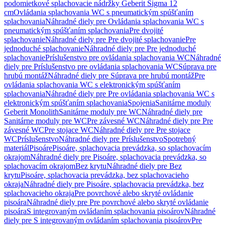
podomietkové splachovacie nádržky Geberit Sigma 12
cm
Ovládania splachovania WC s pneumatickým spúšťaním
splachovania
Náhradné diely pre Ovládania splachovania WC s
pneumatickým spúšťaním splachovania
Pre dvojité
splachovanie
Náhradné diely pre Pre dvojité splachovanie
Pre
jednoduché splachovanie
Náhradné diely pre Pre jednoduché
splachovanie
Príslušenstvo pre ovládania splachovania WC
Náhradné
diely pre Príslušenstvo pre ovládania splachovania WC
Súprava pre
hrubú montáž
Náhradné diely pre Súprava pre hrubú montáž
Pre
ovládania splachovania WC s elektronickým spúšťaním
splachovania
Náhradné diely pre Pre ovládania splachovania WC s
elektronickým spúšťaním splachovania
Spojenia
Sanitárne moduly
Geberit Monolith
Sanitárne moduly pre WC
Náhradné diely pre
Sanitárne moduly pre WC
Pre závesné WC
Náhradné diely pre Pre
závesné WC
Pre stojace WC
Náhradné diely pre Pre stojace
WC
Príslušenstvo
Náhradné diely pre Príslušenstvo
Spotrebný
materiál
Pisoáre
Pisoáre, splachovacia prevádzka, so splachovacím
okrajom
Náhradné diely pre Pisoáre, splachovacia prevádzka, so
splachovacím okrajom
Bez krytu
Náhradné diely pre Bez
krytu
Pisoáre, splachovacia prevádzka, bez splachovacieho
okraja
Náhradné diely pre Pisoáre, splachovacia prevádzka, bez
splachovacieho okraja
Pre povrchové alebo skryté ovládanie
pisoára
Náhradné diely pre Pre povrchové alebo skryté ovládanie
pisoára
S integrovaným ovládaním splachovania pisoárov
Náhradné
diely pre S integrovaným ovládaním splachovania pisoárov
Pre