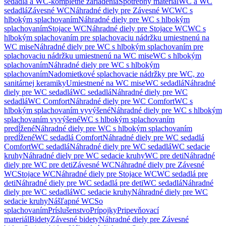
sedadlá a WC-kompletné zariadenia
Spotrebný materiál
WC a WC
sedadlá
Závesné WC
Náhradné diely pre Závesné WC
WC s
hlbokým splachovaním
Náhradné diely pre WC s hlbokým
splachovaním
Stojace WC
Náhradné diely pre Stojace WC
WC s
hlbokým splachovaním pre splachovaciu nádržku umiestnenú na
WC mise
Náhradné diely pre WC s hlbokým splachovaním pre
splachovaciu nádržku umiestnenú na WC mise
WC s hlbokým
splachovaním
Náhradné diely pre WC s hlbokým
splachovaním
Nadomietkové splachovacie nádržky pre WC, zo
sanitárnej keramiky
Umiestnené na WC mise
WC sedadlá
Náhradné
diely pre WC sedadlá
WC sedadlá
Náhradné diely pre WC
sedadlá
WC Comfort
Náhradné diely pre WC Comfort
WC s
hlbokým splachovaním vyvýšené
Náhradné diely pre WC s hlbokým
splachovaním vyvýšené
WC s hlbokým splachovaním
predĺžené
Náhradné diely pre WC s hlbokým splachovaním
predĺžené
WC sedadlá Comfort
Náhradné diely pre WC sedadlá
Comfort
WC sedadlá
Náhradné diely pre WC sedadlá
WC sedacie
kruhy
Náhradné diely pre WC sedacie kruhy
WC pre deti
Náhradné
diely pre WC pre deti
Závesné WC
Náhradné diely pre Závesné
WC
Stojace WC
Náhradné diely pre Stojace WC
WC sedadlá pre
deti
Náhradné diely pre WC sedadlá pre deti
WC sedadlá
Náhradné
diely pre WC sedadlá
WC sedacie kruhy
Náhradné diely pre WC
sedacie kruhy
Nášľapné WC
So
splachovaním
Príslušenstvo
Prípojky
Pripevňovací
materiál
Bidety
Závesné bidety
Náhradné diely pre Závesné