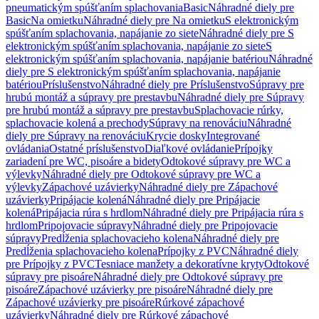
pneumatickým spúšťaním splachovania
Basic
Náhradné diely pre
Basic
Na omietku
Náhradné diely pre Na omietku
S elektronickým
spúšťaním splachovania, napájanie zo siete
Náhradné diely pre S
elektronickým spúšťaním splachovania, napájanie zo siete
S
elektronickým spúšťaním splachovania, napájanie batériou
Náhradné
diely pre S elektronickým spúšťaním splachovania, napájanie
batériou
Príslušenstvo
Náhradné diely pre Príslušenstvo
Súpravy pre
hrubú montáž a súpravy pre prestavbu
Náhradné diely pre Súpravy
pre hrubú montáž a súpravy pre prestavbu
Splachovacie rúrky,
splachovacie kolená a prechody
Súpravy na renováciu
Náhradné
diely pre Súpravy na renováciu
Krycie dosky
Integrované
ovládania
Ostatné príslušenstvo
Diaľkové ovládanie
Prípojky
zariadení pre WC, pisoáre a bidety
Odtokové súpravy pre WC a
výlevky
Náhradné diely pre Odtokové súpravy pre WC a
výlevky
Zápachové uzávierky
Náhradné diely pre Zápachové
uzávierky
Pripájacie kolená
Náhradné diely pre Pripájacie
kolená
Pripájacia rúra s hrdlom
Náhradné diely pre Pripájacia rúra s
hrdlom
Pripojovacie súpravy
Náhradné diely pre Pripojovacie
súpravy
Predĺženia splachovacieho kolena
Náhradné diely pre
Predĺženia splachovacieho kolena
Prípojky z PVC
Náhradné diely
pre Prípojky z PVC
Tesniace manžety a dekoratívne kryty
Odtokové
súpravy pre pisoáre
Náhradné diely pre Odtokové súpravy pre
pisoáre
Zápachové uzávierky pre pisoáre
Náhradné diely pre
Zápachové uzávierky pre pisoáre
Rúrkové zápachové
uzávierky
Náhradné diely pre Rúrkové zápachové