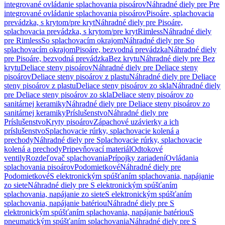
integrované ovládanie splachovania pisoárov
Náhradné diely pre Pre
integrované ovládanie splachovania pisoárov
Pisoáre, splachovacia
prevádzka, s krytom/pre kryt
Náhradné diely pre Pisoáre,
splachovacia prevádzka, s krytom/pre kryt
Rimless
Náhradné diely
pre Rimless
So splachovacím okrajom
Náhradné diely pre So
splachovacím okrajom
Pisoáre, bezvodná prevádzka
Náhradné diely
pre Pisoáre, bezvodná prevádzka
Bez krytu
Náhradné diely pre Bez
krytu
Deliace steny pisoárov
Náhradné diely pre Deliace steny
pisoárov
Deliace steny pisoárov z plastu
Náhradné diely pre Deliace
steny pisoárov z plastu
Deliace steny pisoárov zo skla
Náhradné diely
pre Deliace steny pisoárov zo skla
Deliace steny pisoárov zo
sanitárnej keramiky
Náhradné diely pre Deliace steny pisoárov zo
sanitárnej keramiky
Príslušenstvo
Náhradné diely pre
Príslušenstvo
Kryty pisoárov
Zápachové uzávierky a ich
príslušenstvo
Splachovacie rúrky, splachovacie kolená a
prechody
Náhradné diely pre Splachovacie rúrky, splachovacie
kolená a prechody
Pripevňovací materiál
Odtokové
ventily
Rozdeľovač splachovania
Prípojky zariadení
Ovládania
splachovania pisoárov
Podomietkové
Náhradné diely pre
Podomietkové
S elektronickým spúšťaním splachovania, napájanie
zo siete
Náhradné diely pre S elektronickým spúšťaním
splachovania, napájanie zo siete
S elektronickým spúšťaním
splachovania, napájanie batériou
Náhradné diely pre S
elektronickým spúšťaním splachovania, napájanie batériou
S
pneumatickým spúšťaním splachovania
Náhradné diely pre S