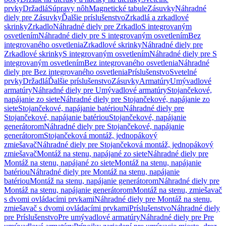
prvky
Držadlá
Súpravy nôh
Magnetické tabule
Zásuvky
Náhradné
diely pre Zásuvky
Ďalšie príslušenstvo
Zrkadlá a zrkadlové
skrinky
Zrkadlo
Náhradné diely pre Zrkadlo
S integrovaným
osvetlením
Náhradné diely pre S integrovaným osvetlením
Bez
integrovaného osvetlenia
Zrkadlové skrinky
Náhradné diely pre
Zrkadlové skrinky
S integrovaným osvetlením
Náhradné diely pre S
integrovaným osvetlením
Bez integrovaného osvetlenia
Náhradné
diely pre Bez integrovaného osvetlenia
Príslušenstvo
Svetelné
prvky
Držadlá
Ďalšie príslušenstvo
Zásuvky
Armatúry
Umývadlové
armatúry
Náhradné diely pre Umývadlové armatúry
Stojančekové,
napájanie zo siete
Náhradné diely pre Stojančekové, napájanie zo
siete
Stojančekové, napájanie batériou
Náhradné diely pre
Stojančekové, napájanie batériou
Stojančekové, napájanie
generátorom
Náhradné diely pre Stojančekové, napájanie
generátorom
Stojančeková montáž, jednopákový
zmiešavač
Náhradné diely pre Stojančeková montáž, jednopákový
zmiešavač
Montáž na stenu, napájané zo siete
Náhradné diely pre
Montáž na stenu, napájané zo siete
Montáž na stenu, napájanie
batériou
Náhradné diely pre Montáž na stenu, napájanie
batériou
Montáž na stenu, napájanie generátorom
Náhradné diely pre
Montáž na stenu, napájanie generátorom
Montáž na stenu, zmiešavač
s dvomi ovládacími prvkami
Náhradné diely pre Montáž na stenu,
zmiešavač s dvomi ovládacími prvkami
Príslušenstvo
Náhradné diely
pre Príslušenstvo
Pre umývadlové armatúry
Náhradné diely pre Pre