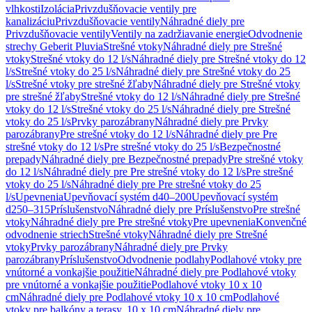
vlhkosti
Izolácia
Privzdušňovacie ventily pre
kanalizáciu
Privzdušňovacie ventily
Náhradné diely pre
Privzdušňovacie ventily
Ventily na zadržiavanie energie
Odvodnenie
strechy Geberit Pluvia
Strešné vtoky
Náhradné diely pre Strešné
vtoky
Strešné vtoky do 12 l/s
Náhradné diely pre Strešné vtoky do 12
l/s
Strešné vtoky do 25 l/s
Náhradné diely pre Strešné vtoky do 25
l/s
Strešné vtoky pre strešné žľaby
Náhradné diely pre Strešné vtoky
pre strešné žľaby
Strešné vtoky do 12 l/s
Náhradné diely pre Strešné
vtoky do 12 l/s
Strešné vtoky do 25 l/s
Náhradné diely pre Strešné
vtoky do 25 l/s
Prvky parozábrany
Náhradné diely pre Prvky
parozábrany
Pre strešné vtoky do 12 l/s
Náhradné diely pre Pre
strešné vtoky do 12 l/s
Pre strešné vtoky do 25 l/s
Bezpečnostné
prepady
Náhradné diely pre Bezpečnostné prepady
Pre strešné vtoky
do 12 l/s
Náhradné diely pre Pre strešné vtoky do 12 l/s
Pre strešné
vtoky do 25 l/s
Náhradné diely pre Pre strešné vtoky do 25
l/s
Upevnenia
Upevňovací systém d40–200
Upevňovací systém
d250–315
Príslušenstvo
Náhradné diely pre Príslušenstvo
Pre strešné
vtoky
Náhradné diely pre Pre strešné vtoky
Pre upevnenia
Konvenčné
odvodnenie striech
Strešné vtoky
Náhradné diely pre Strešné
vtoky
Prvky parozábrany
Náhradné diely pre Prvky
parozábrany
Príslušenstvo
Odvodnenie podlahy
Podlahové vtoky pre
vnútorné a vonkajšie použitie
Náhradné diely pre Podlahové vtoky
pre vnútorné a vonkajšie použitie
Podlahové vtoky 10 x 10
cm
Náhradné diely pre Podlahové vtoky 10 x 10 cm
Podlahové
vtoky pre balkóny a terasy, 10 x 10 cm
Náhradné diely pre