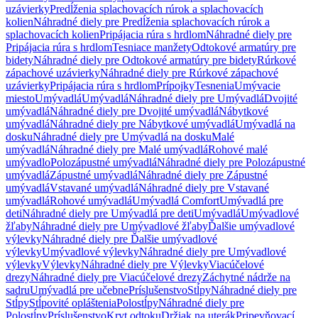
uzávierky
Predĺženia splachovacích rúrok a splachovacích
kolien
Náhradné diely pre Predĺženia splachovacích rúrok a
splachovacích kolien
Pripájacia rúra s hrdlom
Náhradné diely pre
Pripájacia rúra s hrdlom
Tesniace manžety
Odtokové armatúry pre
bidety
Náhradné diely pre Odtokové armatúry pre bidety
Rúrkové
zápachové uzávierky
Náhradné diely pre Rúrkové zápachové
uzávierky
Pripájacia rúra s hrdlom
Prípojky
Tesnenia
Umývacie
miesto
Umývadlá
Umývadlá
Náhradné diely pre Umývadlá
Dvojité
umývadlá
Náhradné diely pre Dvojité umývadlá
Nábytkové
umývadlá
Náhradné diely pre Nábytkové umývadlá
Umývadlá na
dosku
Náhradné diely pre Umývadlá na dosku
Malé
umývadlá
Náhradné diely pre Malé umývadlá
Rohové malé
umývadlo
Polozápustné umývadlá
Náhradné diely pre Polozápustné
umývadlá
Zápustné umývadlá
Náhradné diely pre Zápustné
umývadlá
Vstavané umývadlá
Náhradné diely pre Vstavané
umývadlá
Rohové umývadlá
Umývadlá Comfort
Umývadlá pre
deti
Náhradné diely pre Umývadlá pre deti
Umývadlá
Umývadlové
žľaby
Náhradné diely pre Umývadlové žľaby
Ďalšie umývadlové
výlevky
Náhradné diely pre Ďalšie umývadlové
výlevky
Umývadlové výlevky
Náhradné diely pre Umývadlové
výlevky
Výlevky
Náhradné diely pre Výlevky
Viacúčelové
drezy
Náhradné diely pre Viacúčelové drezy
Záchytné nádrže na
sadru
Umývadlá pre učebne
Príslušenstvo
Stĺpy
Náhradné diely pre
Stĺpy
Stĺpovité opláštenia
Polostĺpy
Náhradné diely pre
Polostĺpy
Príslušenstvo
Kryt odtoku
Držiak na uterák
Pripevňovací