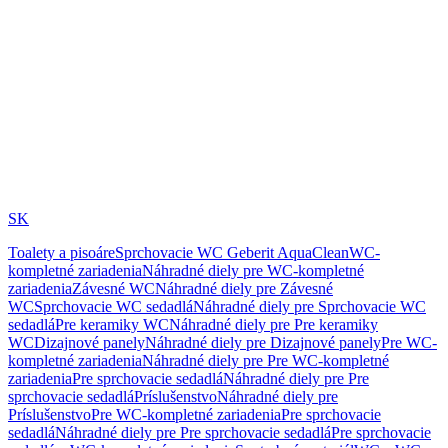
SK
Toalety a pisoáre
Sprchovacie WC Geberit AquaClean
WC-
kompletné zariadenia
Náhradné diely pre WC-kompletné
zariadenia
Závesné WC
Náhradné diely pre Závesné
WC
Sprchovacie WC sedadlá
Náhradné diely pre Sprchovacie WC
sedadlá
Pre keramiky WC
Náhradné diely pre Pre keramiky
WC
Dizajnové panely
Náhradné diely pre Dizajnové panely
Pre WC-
kompletné zariadenia
Náhradné diely pre Pre WC-kompletné
zariadenia
Pre sprchovacie sedadlá
Náhradné diely pre Pre
sprchovacie sedadlá
Príslušenstvo
Náhradné diely pre
Príslušenstvo
Pre WC-kompletné zariadenia
Pre sprchovacie
sedadlá
Náhradné diely pre Pre sprchovacie sedadlá
Pre sprchovacie