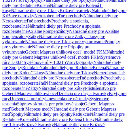
1.0215
Vsuvky
Spojky
Náhradné diely pre Spojky
Redukcie
Náhradné
diely pre Redukcie
Kolená
Náhradné diely pre Kolená
T-
kusy
Náhradné diely pre T-kusy
Krížové tvarovky
Náhradné diely pre
Krížové tvarovky
Nerozoberateľné prechody
Náhradné diely pre
Nerozoberateľné prechody
Prechody a spojenia,
rozoberateľné
Náhradné diely pre Prechody a spojenia,
rozoberateľné
Axiálne kompenzátory
Náhradné diely pre Axiálne
kompenzátory
Zátky
Náhradné diely pre Zátky
T-kusy pre
vykurovanie
Náhradné diely pre T-kusy pre vykurovanie
Prípojky
pre vykurovanie
Náhradné diely pre Prípojky pre
vykurovanie
Geberit Mapress uhlíková oceľ, modré FKM
Náhradné
diely pre Geberit Mapress uhlíková oceľ, modré FKM
Systémové
rúry 1.0034
Systémové rúry 1.0215
Vsuvky
Spojky
Náhradné diely
pre Spojky
Redukcie
Náhradné diely pre Redukcie
Kolená
Náhradné
diely pre Kolená
T-kusy
Náhradné diely pre T-kusy
Nerozoberateľné
prechody
Náhradné diely pre Nerozoberateľné prechody
Prechody a
spojenia, rozoberateľné
Náhradné diely pre Prechody a spojenia,
rozoberateľné
Zátky
Náhradné diely pre Zátky
Príslušenstvo pre
Geberit Mapress uhlíková oceľ
Izolácia pre rúry a tvarovky
Kryty pre
rúry
Upevnenia pre rúry
Upevnenia pre nástenky
Systémové
tesnenia
Súpravy skrutiek pre prírubové spoje
Geberit Mapress
meď
Geberit Mapress meď
Náhradné diely pre Geberit Mapress
meď
Spojky
Náhradné diely pre Spojky
Redukcie
Náhradné diely pre
Redukcie
Kolená
Náhradné diely pre Kolená
T-kusy
Náhradné diely
pre T-kusy
Krížové tvarovky
Náhradné diely pre Krížové