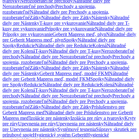
tvarovky
Nerozoberateľné prechody
Náhradné diely pre
Nerozoberateľné prechody
Prechody a spojenia,
rozoberateľné
Náhradné diely pre Prechody a spojenia,
rozoberateľné
Zátky
Náhradné diely pre Zátky
Nástenky
Náhradné
diely pre Nástenky
T-kusy pre vykurovanie
Náhradné diely pre T-
kusy pre vykurovanie
Prípojky pre vykurovanie
Náhradné diely pre
Prípojky pre vykurovanie
Geberit Mapress meď, plyn
Náhradné diely
pre Geberit Mapress meď, plyn
Spojky
Náhradné diely pre
Spojky
Redukcie
Náhradné diely pre Redukcie
Kolená
Náhradné
diely pre Kolená
T-kusy
Náhradné diely pre T-kusy
Nerozoberateľné
prechody
Náhradné diely pre Nerozoberateľné prechody
Prechody a
spojenia, rozoberateľné
Náhradné diely pre Prechody a spojenia,
rozoberateľné
Zátky
Náhradné diely pre Zátky
Nástenky
Náhradné
diely pre Nástenky
Geberit Mapress meď, modré FKM
Náhradné
diely pre Geberit Mapress meď, modré FKM
Spojky
Náhradné diely
pre Spojky
Redukcie
Náhradné diely pre Redukcie
Kolená
Náhradné
diely pre Kolená
T-kusy
Náhradné diely pre T-kusy
Nerozoberateľné
prechody
Náhradné diely pre Nerozoberateľné prechody
Prechody a
spojenia, rozoberateľné
Náhradné diely pre Prechody a spojenia,
rozoberateľné
Zátky
Náhradné diely pre Zátky
Príslušenstvo pre
Geberit Mapress meď
Náhradné diely pre Príslušenstvo pre Geberit
Mapress meď
Izolácie pre nástenky
Izolácia pre rúry a tvarovky
Kryty
pre rúry
Upevnenia pre rúry
Upevnenia pre nástenky
Náhradné diely
pre Upevnenia pre nástenky
Systémové tesnenia
Súpravy skrutiek pre
prírubové spoje
Hygienický systém Geberit
Hygienické