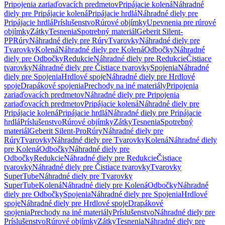
Pripojenia zariaďovacích predmetov
Pripájacie kolená
Náhradné
diely pre Pripájacie kolená
Pripájacie hrdlá
Náhradné diely pre
Pripájacie hrdlá
Príslušenstvo
Rúrové objímky
Upevnenia pre rúrové
objímky
Zátky
Tesnenia
Spotrebný materiál
Geberit Silent-
PP
Rúry
Náhradné diely pre Rúry
Tvarovky
Náhradné diely pre
Tvarovky
Kolená
Náhradné diely pre Kolená
Odbočky
Náhradné
diely pre Odbočky
Redukcie
Náhradné diely pre Redukcie
Čistiace
tvarovky
Náhradné diely pre Čistiace tvarovky
Spojenia
Náhradné
diely pre Spojenia
Hrdlové spoje
Náhradné diely pre Hrdlové
spoje
Drapákové spojenia
Prechody na iné materiály
Pripojenia
zariaďovacích predmetov
Náhradné diely pre Pripojenia
zariaďovacích predmetov
Pripájacie kolená
Náhradné diely pre
Pripájacie kolená
Pripájacie hrdlá
Náhradné diely pre Pripájacie
hrdlá
Príslušenstvo
Rúrové objímky
Zátky
Tesnenia
Spotrebný
materiál
Geberit Silent-Pro
Rúry
Náhradné diely pre
Rúry
Tvarovky
Náhradné diely pre Tvarovky
Kolená
Náhradné diely
pre Kolená
Odbočky
Náhradné diely pre
Odbočky
Redukcie
Náhradné diely pre Redukcie
Čistiace
tvarovky
Náhradné diely pre Čistiace tvarovky
Tvarovky
SuperTube
Náhradné diely pre Tvarovky
SuperTube
Kolená
Náhradné diely pre Kolená
Odbočky
Náhradné
diely pre Odbočky
Spojenia
Náhradné diely pre Spojenia
Hrdlové
spoje
Náhradné diely pre Hrdlové spoje
Drapákové
spojenia
Prechody na iné materiály
Príslušenstvo
Náhradné diely pre
Príslušenstvo
Rúrové objímky
Zátky
Tesnenia
Náhradné diely pre