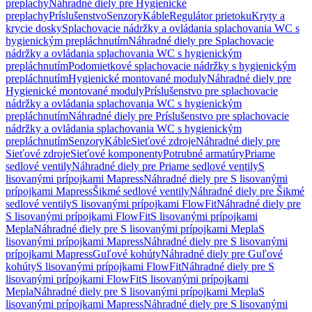
preplachy
Náhradné diely pre Hygienické
preplachy
Príslušenstvo
Senzory
Káble
Regulátor prietoku
Kryty a
krycie dosky
Splachovacie nádržky a ovládania splachovania WC s
hygienickým prepláchnutím
Náhradné diely pre Splachovacie
nádržky a ovládania splachovania WC s hygienickým
prepláchnutím
Podomietkové splachovacie nádržky s hygienickým
prepláchnutím
Hygienické montované moduly
Náhradné diely pre
Hygienické montované moduly
Príslušenstvo pre splachovacie
nádržky a ovládania splachovania WC s hygienickým
prepláchnutím
Náhradné diely pre Príslušenstvo pre splachovacie
nádržky a ovládania splachovania WC s hygienickým
prepláchnutím
Senzory
Káble
Sieťové zdroje
Náhradné diely pre
Sieťové zdroje
Sieťové komponenty
Potrubné armatúry
Priame
sedlové ventily
Náhradné diely pre Priame sedlové ventily
S
lisovanými prípojkami Mapress
Náhradné diely pre S lisovanými
prípojkami Mapress
Šikmé sedlové ventily
Náhradné diely pre Šikmé
sedlové ventily
S lisovanými prípojkami FlowFit
Náhradné diely pre
S lisovanými prípojkami FlowFit
S lisovanými prípojkami
Mepla
Náhradné diely pre S lisovanými prípojkami Mepla
S
lisovanými prípojkami Mapress
Náhradné diely pre S lisovanými
prípojkami Mapress
Guľové kohúty
Náhradné diely pre Guľové
kohúty
S lisovanými prípojkami FlowFit
Náhradné diely pre S
lisovanými prípojkami FlowFit
S lisovanými prípojkami
Mepla
Náhradné diely pre S lisovanými prípojkami Mepla
S
lisovanými prípojkami Mapress
Náhradné diely pre S lisovanými