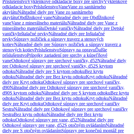
Príslušenstvo
Výklenkové odkladacie boxy pre sprchy
Výklenkové
odkladacie boxy
Príslušenstvo
Vane
Vane zo sanitárneho
akrylátu
Náhradné diely pre Vane zo sanitárneho
akrylátu
Obdĺžnikové vane
Náhradné diely pre Obdĺžnikové
vane
Vane z minerálneho materiálu
Náhradné diely pre Vane z
minerálneho materiálu
Detské vaničky
Náhradné diely pre Detské
vaničky
Inštalačné prvky
Náhradné diely pre Inštalačné
prvky
Súpravy nožičiek a súpravy traverz a stenových
kotiev
Náhradné diely pre Súpravy nožičiek a súpravy traverz a
stenových kotiev
Príslušenstvo
Súpravy na opravu
Ďalšie
príslušenstvo
Prípojky zariadení pre sprchy a kúpeľňové
vane
Odtokové súpravy pre sprchové vaničky, d52
Náhradné diely
pre Odtokové súpravy pre sprchové vaničky, d52
S krytom
odtoku
Náhradné diely pre S krytom odtoku
Bez krytu
odtoku
Náhradné diely pre Bez krytu odtoku
Kryt odtoku
Náhradné
diely pre Kryt odtoku
Odtokové súpravy pre sprchové vaničky,
d90
Náhradné diely pre Odtokové súpravy pre sprchové vaničky,
d90
S krytom odtoku
Náhradné diely pre S krytom odtoku
Bez krytu
odtoku
Náhradné diely pre Bez krytu odtoku
Kryt odtoku
Náhradné
diely pre Kryt odtoku
Odtokové súpravy pre sprchové vaničky
Sestra
Náhradné diely pre Odtokové súpravy pre sprchové vaničky
Sestra
Bez krytu odtoku
Náhradné diely pre Bez krytu
odtoku
Odtokové súpravy pre vane, d52
Náhradné diely pre
Odtokové súpravy pre vane, d52
S otočným ovládaním
Náhradné
diely pre S otočným ovládaním
Súpravy pre konečnú montáž pre