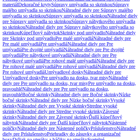
materiál
Dekoračné kryty
Súpravy umývadla so skrinkou
Súpravy
malého umývadla so skrinkou
Náhradné diely pre Súpravy malého
umývadla so skrinkou
Súpravy umývadla so skrinkou
Náhradné diely
pre Súpravy umývadla so skrinkou
Súpravy nábytkového umývadla
so skrinkou
Náhradné diely pre Súpravy nábytkového umývadla so
skrinkou
Kúpeľňový nábytok
Skrinky pod umývadlo
Náhradné diely
pre Skrinky pod umývadlo
Pre malé umývadlá
Náhradné diely pre
Pre malé umývadlá
Pre umývadlá
Náhradné diely pre Pre
umývadlá
Pre dvojité umývadlá
Náhradné diely pre Pre dvojité
umývadlá
Pre nábytkové umývadlá
Náhradné diely pre Pre
nábytkové umývadlá
Pre rohové malé umývadlá
Náhradné diely pre
Pre rohové malé umývadlá
Pre rohové umývadlá
Náhradné diely pre
Pre rohové umývadlá
Umývadlové dosky
Náhradné diely pre
Umývadlové dosky
Pre umývadlo na dosku, tvar misy
Náhradné
diely pre Pre umývadlo na dosku, tvar misy
Pre umývadlo na dosku,
pravouhlé
Náhradné diely pre Pre umývadlo na dosku,
pravouhlé
Bočné skrinky
Náhradné diely pre Bočné skrinky
Nízke
bočné skrinky
Náhradné diely pre Nízke bočné skrinky
Vysoké
skrinky
Náhradné diely pre Vysoké skrinky
Stredne vysoké
skrinky
Náhradné diely pre Stredne vysoké skrinky
Závesné
skrinky
Náhradné diely pre Závesné skrinky
Ďalší kúpeľňový
nábytok
Náhradné diely pre Ďalší kúpeľňový nábytok
Nástenné
poličky
Náhradné diely pre Nástenné poličky
Príslušenstvo
Náhradné
diely pre Príslušenstvo
Priehradky do zásuvky a organizačné
boxy
Držiak na uteráky a háčiky na uteráky
Svetelné