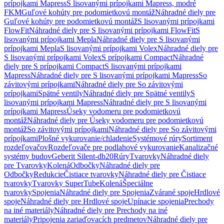
prípojkami Mapress
S lisovanými prípojkami Mapress, modré
FKM
Guľové kohúty pre podomietkovú montáž
Náhradné diely pre
Guľové kohúty pre podomietkovú montáž
S lisovanými prípojkami
FlowFit
Náhradné diely pre S lisovanými prípojkami FlowFit
S
lisovanými prípojkami Mepla
Náhradné diely pre S lisovanými
prípojkami Mepla
S lisovanými prípojkami Volex
Náhradné diely pre
S lisovanými prípojkami Volex
S prípojkami Compact
Náhradné
diely pre S prípojkami Compact
S lisovanými prípojkami
Mapress
Náhradné diely pre S lisovanými prípojkami Mapress
So
závitovými prípojkami
Náhradné diely pre So závitovými
prípojkami
Spätné ventily
Náhradné diely pre Spätné ventily
S
lisovanými prípojkami Mapress
Náhradné diely pre S lisovanými
prípojkami Mapress
Úseky vodomeru pre podomietkovú
montáž
Náhradné diely pre Úseky vodomeru pre podomietkovú
montáž
So závitovými prípojkami
Náhradné diely pre So závitovými
prípojkami
Plošné vykurovanie/chladenie
Systémové rúry
Sortiment
rozdeľovačov
Rozdeľovače pre podlahové vykurovanie
Kanalizačné
systémy budov
Geberit Silent-db20
Rúry
Tvarovky
Náhradné diely
pre Tvarovky
Kolená
Odbočky
Náhradné diely pre
Odbočky
Redukcie
Čistiace tvarovky
Náhradné diely pre Čistiace
tvarovky
Tvarovky SuperTube
Kolená
Špeciálne
tvarovky
Spojenia
Náhradné diely pre Spojenia
Zvárané spoje
Hrdlové
spoje
Náhradné diely pre Hrdlové spoje
Upínacie spojenia
Prechody
na iné materiály
Náhradné diely pre Prechody na iné
materiály
Pripojenia zariaďovacích predmetov
Náhradné diely pre