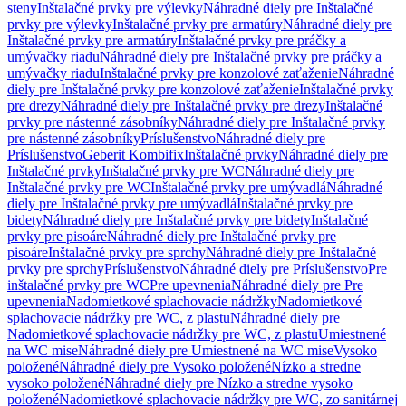
steny
Inštalačné prvky pre výlevky
Náhradné diely pre Inštalačné
prvky pre výlevky
Inštalačné prvky pre armatúry
Náhradné diely pre
Inštalačné prvky pre armatúry
Inštalačné prvky pre práčky a
umývačky riadu
Náhradné diely pre Inštalačné prvky pre práčky a
umývačky riadu
Inštalačné prvky pre konzolové zaťaženie
Náhradné
diely pre Inštalačné prvky pre konzolové zaťaženie
Inštalačné prvky
pre drezy
Náhradné diely pre Inštalačné prvky pre drezy
Inštalačné
prvky pre nástenné zásobníky
Náhradné diely pre Inštalačné prvky
pre nástenné zásobníky
Príslušenstvo
Náhradné diely pre
Príslušenstvo
Geberit Kombifix
Inštalačné prvky
Náhradné diely pre
Inštalačné prvky
Inštalačné prvky pre WC
Náhradné diely pre
Inštalačné prvky pre WC
Inštalačné prvky pre umývadlá
Náhradné
diely pre Inštalačné prvky pre umývadlá
Inštalačné prvky pre
bidety
Náhradné diely pre Inštalačné prvky pre bidety
Inštalačné
prvky pre pisoáre
Náhradné diely pre Inštalačné prvky pre
pisoáre
Inštalačné prvky pre sprchy
Náhradné diely pre Inštalačné
prvky pre sprchy
Príslušenstvo
Náhradné diely pre Príslušenstvo
Pre
inštalačné prvky pre WC
Pre upevnenia
Náhradné diely pre Pre
upevnenia
Nadomietkové splachovacie nádržky
Nadomietkové
splachovacie nádržky pre WC, z plastu
Náhradné diely pre
Nadomietkové splachovacie nádržky pre WC, z plastu
Umiestnené
na WC mise
Náhradné diely pre Umiestnené na WC mise
Vysoko
položené
Náhradné diely pre Vysoko položené
Nízko a stredne
vysoko položené
Náhradné diely pre Nízko a stredne vysoko
položené
Nadomietkové splachovacie nádržky pre WC, zo sanitárnej