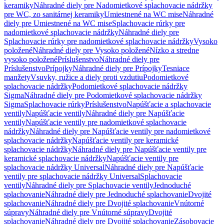
keramiky
Náhradné diely pre Nadomietkové splachovacie nádržky
pre WC, zo sanitárnej keramiky
Umiestnené na WC mise
Náhradné
diely pre Umiestnené na WC mise
Splachovacie rúrky pre
nadomietkové splachovacie nádržky
Náhradné diely pre
Splachovacie rúrky pre nadomietkové splachovacie nádržky
Vysoko
položené
Náhradné diely pre Vysoko položené
Nízko a stredne
vysoko položené
Príslušenstvo
Náhradné diely pre
Príslušenstvo
Prípojky
Náhradné diely pre Prípojky
Tesniace
manžety
Vsuvky, ružice a diely proti vzdutiu
Podomietkové
splachovacie nádržky
Podomietkové splachovacie nádržky
Sigma
Náhradné diely pre Podomietkové splachovacie nádržky
Sigma
Splachovacie rúrky
Príslušenstvo
Napúšťacie a splachovacie
ventily
Napúšťacie ventily
Náhradné diely pre Napúšťacie
ventily
Napúšťacie ventily pre nadomietkové splachovacie
nádržky
Náhradné diely pre Napúšťacie ventily pre nadomietkové
splachovacie nádržky
Napúšťacie ventily pre keramické
splachovacie nádržky
Náhradné diely pre Napúšťacie ventily pre
keramické splachovacie nádržky
Napúšťacie ventily pre
splachovacie nádržky Universal
Náhradné diely pre Napúšťacie
ventily pre splachovacie nádržky Universal
Splachovacie
ventily
Náhradné diely pre Splachovacie ventily
Jednoduché
splachovanie
Náhradné diely pre Jednoduché splachovanie
Dvojité
splachovanie
Náhradné diely pre Dvojité splachovanie
Vnútorné
súpravy
Náhradné diely pre Vnútorné súpravy
Dvojité
splachovanie
Náhradné diely pre Dvojité splachovanie
Zásobovacie