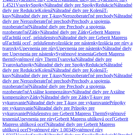
1.4521
Vsuvky
Spojky
Náhradné diely pre Spojky
Redukcie
Náhradné
diely pre Redukcie
Kolená
Náhradné diely pre Kolená
T-
kusy
Náhradné diely pre T-kusy
Nerozoberateľné prechody
Náhradné
diely pre Nerozoberateľné prechody
Prechody a spojenia,
rozoberateľné
Náhradné diely pre Prechody a spojenia,
rozoberateľné
Zátky
Náhradné diely pre Zátky
Geberit Mapress
ušľachtilá oceľ, príslušenstvo
Náhradné diely pre Geberit Mapress
ušľachtilá oceľ, príslušenstvo
Izolácie pre nástenky
Izolácia pre rúry a
tvarovky
Upevnenia pre rúry
Upevnenia pre nástenky
Náhradné diely
pre Upevnenia pre nástenky
Systémové tesnenia
Geberit Mapress
therm
Systémové rúry Therm
Tvarovka
Náhradné diely pre
Tvarovka
Spojky
Náhradné diely pre Spojky
Redukcie
Náhradné
diely pre Redukcie
Kolená
Náhradné diely pre Kolená
T-
kusy
Náhradné diely pre T-kusy
Nerozoberateľné prechody
Náhradné
diely pre Nerozoberateľné prechody
Prechody a spojenia,
rozoberateľné
Náhradné diely pre Prechody a spojenia,
rozoberateľné
Axiálne kompenzátory
Náhradné diely pre Axiálne
kompenzátory
Zátky
Náhradné diely pre Zátky
T-kusy pre
vykurovanie
Náhradné diely pre T-kusy pre vykurovanie
Prípojky
pre vykurovanie
Náhradné diely pre Prípojky pre
vykurovanie
Príslušenstvo pre Geberit Mapress Therm
Systémové
tesnenia
Upevnenia pre rúry
Geberit Mapress uhlíková oceľ
Geberit
Mapress uhlíková oceľ
Náhradné diely pre Geberit Mapress
uhlíková oceľ
Systémové rúry 1.0034
Systémové rúry