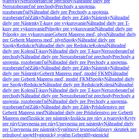
tvarovky
Nerozoberateľné prechody
Náhradné diely pre
Nerozoberateľné prechody
Prechody a spojenia,
rozoberateľné
Náhradné diely pre Prechody a spojenia,
rozoberateľné
Zátky
Náhradné diely pre Zátky
Nástenky
Náhradné
diely pre Nástenky
T-kusy pre vykurovanie
Náhradné diely pre T-
kusy pre vykurovanie
Prípojky pre vykurovanie
Náhradné diely pre
Prípojky pre vykurovanie
Geberit Mapress meď, plyn
Náhradné diely
pre Geberit Mapress meď, plyn
Spojky
Náhradné diely pre
Spojky
Redukcie
Náhradné diely pre Redukcie
Kolená
Náhradné
diely pre Kolená
T-kusy
Náhradné diely pre T-kusy
Nerozoberateľné
prechody
Náhradné diely pre Nerozoberateľné prechody
Prechody a
spojenia, rozoberateľné
Náhradné diely pre Prechody a spojenia,
rozoberateľné
Zátky
Náhradné diely pre Zátky
Nástenky
Náhradné
diely pre Nástenky
Geberit Mapress meď, modré FKM
Náhradné
diely pre Geberit Mapress meď, modré FKM
Spojky
Náhradné diely
pre Spojky
Redukcie
Náhradné diely pre Redukcie
Kolená
Náhradné
diely pre Kolená
T-kusy
Náhradné diely pre T-kusy
Nerozoberateľné
prechody
Náhradné diely pre Nerozoberateľné prechody
Prechody a
spojenia, rozoberateľné
Náhradné diely pre Prechody a spojenia,
rozoberateľné
Zátky
Náhradné diely pre Zátky
Príslušenstvo pre
Geberit Mapress meď
Náhradné diely pre Príslušenstvo pre Geberit
Mapress meď
Izolácie pre nástenky
Izolácia pre rúry a tvarovky
Kryty
pre rúry
Upevnenia pre rúry
Upevnenia pre nástenky
Náhradné diely
pre Upevnenia pre nástenky
Systémové tesnenia
Súpravy skrutiek pre
prírubové spoje
Hygienický systém Geberit
Hygienické