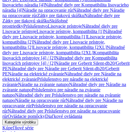
lisovacieho náradia [4]
Náhradné diely pre Kompatibilita lisovacieho
náradia [4]
Náradie na opracovanie rúr
Náhradné diely pre Náradie
na opracovanie rúr
Zátky pre tlakovú skúšku
Náhradné diely pre
Zátky pre tlakovú skúšku
Skúšobné
prostriedky
Príslušenstvo
Lisovacie prístroje
Náhradné diely pre
Lisovacie prístroje
Lisovacie prístroje, kompatibilita [1]
Náhradné
diely pre Lisovacie prístroje, kompatibilita [1]
Lisovacie prístroje,
kompatibilita [2]
Náhradné diely pre Lisovacie prístroje,
kompatibilita [2]
Lisovacie prístroje, kompatibilita [2XL]
Náhradné
diely pre Lisovacie prístroje, kompatibilita [2XL]
Kompatibilita
lisovacích prístrojov [4] / [2]
Náhradné diely pre Kompatibilita
lisovacích prístrojov [4] / [2]
Náradie pre Geberit Silent-db20/Geberit
PE
Náhradné diely pre Náradie pre Geberit Silent-db20/Geberit
PE
Náradie na elektrické zváranie
Náhradné diely pre Náradie na
elektrické zváranie
Príslušenstvo pre náradie na elektrické
zváranie
Náradie na zváranie natupo
Náhradné diely pre Náradie na
zváranie natupo
Príslušenstvo pre náradie na zváranie
natupo
Náhradné diely pre Príslušenstvo pre náradie na zváranie
natupo
Náradie na opracovanie rúr
Náhradné diely pre Náradie na
opracovanie rúr
Príslušenstvo pre náradie na opracovanie
rúr
Náhradné diely pre Príslušenstvo pre náradie na opracovanie
rúr
Ovládacie pomôcky
Diaľkové ovládania
Kategórie výrobku
Kúpeľňové série