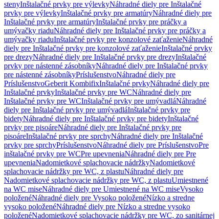
steny
Inštalačné prvky pre výlevky
Náhradné diely pre Inštalačné
prvky pre výlevky
Inštalačné prvky pre armatúry
Náhradné diely pre
Inštalačné prvky pre armatúry
Inštalačné prvky pre práčky a
umývačky riadu
Náhradné diely pre Inštalačné prvky pre práčky a
umývačky riadu
Inštalačné prvky pre konzolové zaťaženie
Náhradné
diely pre Inštalačné prvky pre konzolové zaťaženie
Inštalačné prvky
pre drezy
Náhradné diely pre Inštalačné prvky pre drezy
Inštalačné
prvky pre nástenné zásobníky
Náhradné diely pre Inštalačné prvky
pre nástenné zásobníky
Príslušenstvo
Náhradné diely pre
Príslušenstvo
Geberit Kombifix
Inštalačné prvky
Náhradné diely pre
Inštalačné prvky
Inštalačné prvky pre WC
Náhradné diely pre
Inštalačné prvky pre WC
Inštalačné prvky pre umývadlá
Náhradné
diely pre Inštalačné prvky pre umývadlá
Inštalačné prvky pre
bidety
Náhradné diely pre Inštalačné prvky pre bidety
Inštalačné
prvky pre pisoáre
Náhradné diely pre Inštalačné prvky pre
pisoáre
Inštalačné prvky pre sprchy
Náhradné diely pre Inštalačné
prvky pre sprchy
Príslušenstvo
Náhradné diely pre Príslušenstvo
Pre
inštalačné prvky pre WC
Pre upevnenia
Náhradné diely pre Pre
upevnenia
Nadomietkové splachovacie nádržky
Nadomietkové
splachovacie nádržky pre WC, z plastu
Náhradné diely pre
Nadomietkové splachovacie nádržky pre WC, z plastu
Umiestnené
na WC mise
Náhradné diely pre Umiestnené na WC mise
Vysoko
položené
Náhradné diely pre Vysoko položené
Nízko a stredne
vysoko položené
Náhradné diely pre Nízko a stredne vysoko
položené
Nadomietkové splachovacie nádržky pre WC, zo sanitárnej