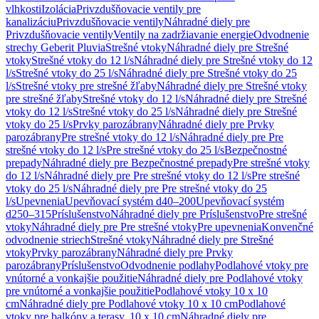
vlhkosti
Izolácia
Privzdušňovacie ventily pre
kanalizáciu
Privzdušňovacie ventily
Náhradné diely pre
Privzdušňovacie ventily
Ventily na zadržiavanie energie
Odvodnenie
strechy Geberit Pluvia
Strešné vtoky
Náhradné diely pre Strešné
vtoky
Strešné vtoky do 12 l/s
Náhradné diely pre Strešné vtoky do 12
l/s
Strešné vtoky do 25 l/s
Náhradné diely pre Strešné vtoky do 25
l/s
Strešné vtoky pre strešné žľaby
Náhradné diely pre Strešné vtoky
pre strešné žľaby
Strešné vtoky do 12 l/s
Náhradné diely pre Strešné
vtoky do 12 l/s
Strešné vtoky do 25 l/s
Náhradné diely pre Strešné
vtoky do 25 l/s
Prvky parozábrany
Náhradné diely pre Prvky
parozábrany
Pre strešné vtoky do 12 l/s
Náhradné diely pre Pre
strešné vtoky do 12 l/s
Pre strešné vtoky do 25 l/s
Bezpečnostné
prepady
Náhradné diely pre Bezpečnostné prepady
Pre strešné vtoky
do 12 l/s
Náhradné diely pre Pre strešné vtoky do 12 l/s
Pre strešné
vtoky do 25 l/s
Náhradné diely pre Pre strešné vtoky do 25
l/s
Upevnenia
Upevňovací systém d40–200
Upevňovací systém
d250–315
Príslušenstvo
Náhradné diely pre Príslušenstvo
Pre strešné
vtoky
Náhradné diely pre Pre strešné vtoky
Pre upevnenia
Konvenčné
odvodnenie striech
Strešné vtoky
Náhradné diely pre Strešné
vtoky
Prvky parozábrany
Náhradné diely pre Prvky
parozábrany
Príslušenstvo
Odvodnenie podlahy
Podlahové vtoky pre
vnútorné a vonkajšie použitie
Náhradné diely pre Podlahové vtoky
pre vnútorné a vonkajšie použitie
Podlahové vtoky 10 x 10
cm
Náhradné diely pre Podlahové vtoky 10 x 10 cm
Podlahové
vtoky pre balkóny a terasy, 10 x 10 cm
Náhradné diely pre