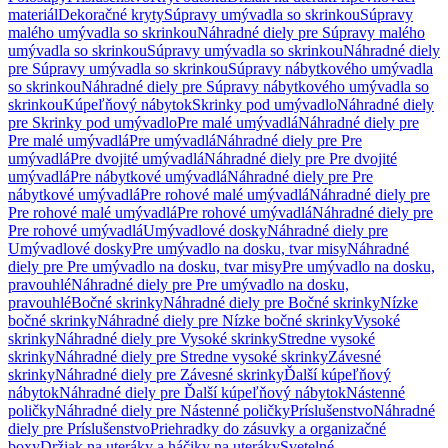
materiál
Dekoračné kryty
Súpravy umývadla so skrinkou
Súpravy
malého umývadla so skrinkou
Náhradné diely pre Súpravy malého
umývadla so skrinkou
Súpravy umývadla so skrinkou
Náhradné diely
pre Súpravy umývadla so skrinkou
Súpravy nábytkového umývadla
so skrinkou
Náhradné diely pre Súpravy nábytkového umývadla so
skrinkou
Kúpeľňový nábytok
Skrinky pod umývadlo
Náhradné diely
pre Skrinky pod umývadlo
Pre malé umývadlá
Náhradné diely pre
Pre malé umývadlá
Pre umývadlá
Náhradné diely pre Pre
umývadlá
Pre dvojité umývadlá
Náhradné diely pre Pre dvojité
umývadlá
Pre nábytkové umývadlá
Náhradné diely pre Pre
nábytkové umývadlá
Pre rohové malé umývadlá
Náhradné diely pre
Pre rohové malé umývadlá
Pre rohové umývadlá
Náhradné diely pre
Pre rohové umývadlá
Umývadlové dosky
Náhradné diely pre
Umývadlové dosky
Pre umývadlo na dosku, tvar misy
Náhradné
diely pre Pre umývadlo na dosku, tvar misy
Pre umývadlo na dosku,
pravouhlé
Náhradné diely pre Pre umývadlo na dosku,
pravouhlé
Bočné skrinky
Náhradné diely pre Bočné skrinky
Nízke
bočné skrinky
Náhradné diely pre Nízke bočné skrinky
Vysoké
skrinky
Náhradné diely pre Vysoké skrinky
Stredne vysoké
skrinky
Náhradné diely pre Stredne vysoké skrinky
Závesné
skrinky
Náhradné diely pre Závesné skrinky
Ďalší kúpeľňový
nábytok
Náhradné diely pre Ďalší kúpeľňový nábytok
Nástenné
poličky
Náhradné diely pre Nástenné poličky
Príslušenstvo
Náhradné
diely pre Príslušenstvo
Priehradky do zásuvky a organizačné
boxy
Držiak na uteráky a háčiky na uteráky
Svetelné