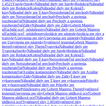
1.4521
Vsuvky
Spojky
Náhradné diely pre Spojky
Redukcie
Náhradné
diely pre Redukcie
Kolená
Náhradné diely pre Kolená
T-
kusy
Náhradné diely pre T-kusy
Nerozoberateľné prechody
Náhradné
diely pre Nerozoberateľné prechody
Prechody a spojenia,
rozoberateľné
Náhradné diely pre Prechody a spojenia,
rozoberateľné
Zátky
Náhradné diely pre Zátky
Geberit Mapress
ušľachtilá oceľ, príslušenstvo
Náhradné diely pre Geberit Mapress
ušľachtilá oceľ, príslušenstvo
Izolácie pre nástenky
Izolácia pre rúry a
tvarovky
Upevnenia pre rúry
Upevnenia pre nástenky
Náhradné diely
pre Upevnenia pre nástenky
Systémové tesnenia
Geberit Mapress
therm
Systémové rúry Therm
Tvarovka
Náhradné diely pre
Tvarovka
Spojky
Náhradné diely pre Spojky
Redukcie
Náhradné
diely pre Redukcie
Kolená
Náhradné diely pre Kolená
T-
kusy
Náhradné diely pre T-kusy
Nerozoberateľné prechody
Náhradné
diely pre Nerozoberateľné prechody
Prechody a spojenia,
rozoberateľné
Náhradné diely pre Prechody a spojenia,
rozoberateľné
Axiálne kompenzátory
Náhradné diely pre Axiálne
kompenzátory
Zátky
Náhradné diely pre Zátky
T-kusy pre
vykurovanie
Náhradné diely pre T-kusy pre vykurovanie
Prípojky
pre vykurovanie
Náhradné diely pre Prípojky pre
vykurovanie
Príslušenstvo pre Geberit Mapress Therm
Systémové
tesnenia
Upevnenia pre rúry
Geberit Mapress uhlíková oceľ
Geberit
Mapress uhlíková oceľ
Náhradné diely pre Geberit Mapress
uhlíková oceľ
Systémové rúry 1.0034
Systémové rúry