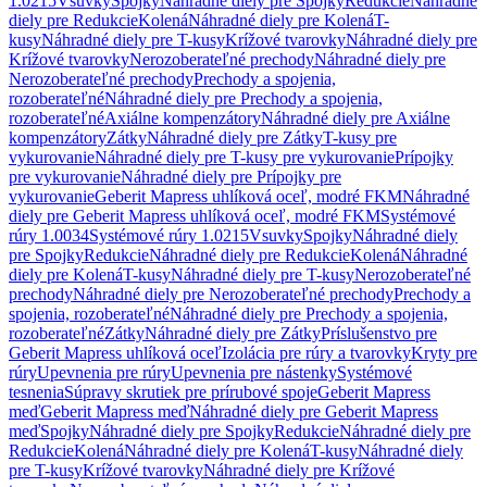
1.0215
Vsuvky
Spojky
Náhradné diely pre Spojky
Redukcie
Náhradné
diely pre Redukcie
Kolená
Náhradné diely pre Kolená
T-
kusy
Náhradné diely pre T-kusy
Krížové tvarovky
Náhradné diely pre
Krížové tvarovky
Nerozoberateľné prechody
Náhradné diely pre
Nerozoberateľné prechody
Prechody a spojenia,
rozoberateľné
Náhradné diely pre Prechody a spojenia,
rozoberateľné
Axiálne kompenzátory
Náhradné diely pre Axiálne
kompenzátory
Zátky
Náhradné diely pre Zátky
T-kusy pre
vykurovanie
Náhradné diely pre T-kusy pre vykurovanie
Prípojky
pre vykurovanie
Náhradné diely pre Prípojky pre
vykurovanie
Geberit Mapress uhlíková oceľ, modré FKM
Náhradné
diely pre Geberit Mapress uhlíková oceľ, modré FKM
Systémové
rúry 1.0034
Systémové rúry 1.0215
Vsuvky
Spojky
Náhradné diely
pre Spojky
Redukcie
Náhradné diely pre Redukcie
Kolená
Náhradné
diely pre Kolená
T-kusy
Náhradné diely pre T-kusy
Nerozoberateľné
prechody
Náhradné diely pre Nerozoberateľné prechody
Prechody a
spojenia, rozoberateľné
Náhradné diely pre Prechody a spojenia,
rozoberateľné
Zátky
Náhradné diely pre Zátky
Príslušenstvo pre
Geberit Mapress uhlíková oceľ
Izolácia pre rúry a tvarovky
Kryty pre
rúry
Upevnenia pre rúry
Upevnenia pre nástenky
Systémové
tesnenia
Súpravy skrutiek pre prírubové spoje
Geberit Mapress
meď
Geberit Mapress meď
Náhradné diely pre Geberit Mapress
meď
Spojky
Náhradné diely pre Spojky
Redukcie
Náhradné diely pre
Redukcie
Kolená
Náhradné diely pre Kolená
T-kusy
Náhradné diely
pre T-kusy
Krížové tvarovky
Náhradné diely pre Krížové