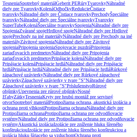
Tesnenia
Spotrebný materiál
Geberit PE
Rúry
Tvarovky
Náhradné
diely pre Tvarovky
Kolená
Odbočky
Redukcie
Čistiace
tvarovky
Náhradné diely pre Čistiace tvarovky
Prechody
Špeciálne
tvarovky
Náhradné diely pre Špeciálne tvarovky
Tvarovky
SuperTube
Kolená
Špeciálne tvarovky
Spojenia
Náhradné diely pre
Spojenia
Zvárané spoje
Hrdlové spoje
Náhradné diely pre Hrdlové
spoje
Prechody na iné materiály
Náhradné diely pre Prechody na iné
materiály
Závitové spojenia
Náhradné diely pre Závitové
spojenia
Pripojenia spojenia
Spojovacie puzdrá
Pripojenia
zariaďovacích predmetov
Náhradné diely pre Pripojenia
zariaďovacích predmetov
Pripájacie kolená
Náhradné diely pre
Pripájacie kolená
Pripájacie hrdlá
Náhradné diely pre Pripájacie
hrdlá
Pripájacie hrdlá
Náhradné diely pre Pripájacie hrdlá
Rúrkové
zápachové uzávierky
Náhradné diely pre Rúrkové zápachové
uzávierky
Zápachové uzávierky v tvare "S"
Náhradné diely pre
Zápachové uzávierky v tvare "S"
Príslušenstvo
Rúrové
objímky
Upevnenia pre rúrové objímky
Nosné
žľaby
Zátky
Tesnenia
Kryty pre hrubú montáž pre servisný
otvor
Spotrebný materiál
Protipožiarna ochrana, akustická izolácia a
ochrana proti vlhkosti
Protipožiarna ochrana
Náhradné diely pre
Protipožiarna ochrana
Protipožiarna ochrana pre odvodňovacie
systémy
Náhradné diely pre Protipožiarna ochrana pre odvodňovacie
systémy
Akustická izolácia
Izolácie pre zníženie hluku šíreného
konštrukciou
Izolácie pre zníženie hluku šíreného konštrukciou a
izolácia hluku šíriaceho sa vzduchom
Ochrana proti