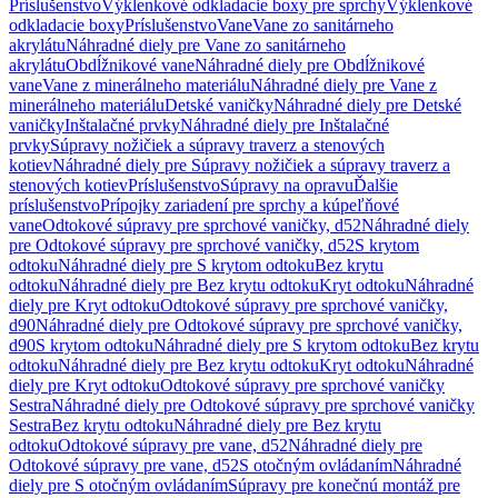
Príslušenstvo
Výklenkové odkladacie boxy pre sprchy
Výklenkové
odkladacie boxy
Príslušenstvo
Vane
Vane zo sanitárneho
akrylátu
Náhradné diely pre Vane zo sanitárneho
akrylátu
Obdĺžnikové vane
Náhradné diely pre Obdĺžnikové
vane
Vane z minerálneho materiálu
Náhradné diely pre Vane z
minerálneho materiálu
Detské vaničky
Náhradné diely pre Detské
vaničky
Inštalačné prvky
Náhradné diely pre Inštalačné
prvky
Súpravy nožičiek a súpravy traverz a stenových
kotiev
Náhradné diely pre Súpravy nožičiek a súpravy traverz a
stenových kotiev
Príslušenstvo
Súpravy na opravu
Ďalšie
príslušenstvo
Prípojky zariadení pre sprchy a kúpeľňové
vane
Odtokové súpravy pre sprchové vaničky, d52
Náhradné diely
pre Odtokové súpravy pre sprchové vaničky, d52
S krytom
odtoku
Náhradné diely pre S krytom odtoku
Bez krytu
odtoku
Náhradné diely pre Bez krytu odtoku
Kryt odtoku
Náhradné
diely pre Kryt odtoku
Odtokové súpravy pre sprchové vaničky,
d90
Náhradné diely pre Odtokové súpravy pre sprchové vaničky,
d90
S krytom odtoku
Náhradné diely pre S krytom odtoku
Bez krytu
odtoku
Náhradné diely pre Bez krytu odtoku
Kryt odtoku
Náhradné
diely pre Kryt odtoku
Odtokové súpravy pre sprchové vaničky
Sestra
Náhradné diely pre Odtokové súpravy pre sprchové vaničky
Sestra
Bez krytu odtoku
Náhradné diely pre Bez krytu
odtoku
Odtokové súpravy pre vane, d52
Náhradné diely pre
Odtokové súpravy pre vane, d52
S otočným ovládaním
Náhradné
diely pre S otočným ovládaním
Súpravy pre konečnú montáž pre