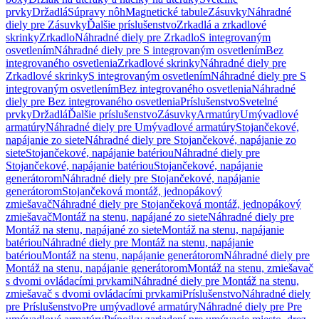
prvky
Držadlá
Súpravy nôh
Magnetické tabule
Zásuvky
Náhradné
diely pre Zásuvky
Ďalšie príslušenstvo
Zrkadlá a zrkadlové
skrinky
Zrkadlo
Náhradné diely pre Zrkadlo
S integrovaným
osvetlením
Náhradné diely pre S integrovaným osvetlením
Bez
integrovaného osvetlenia
Zrkadlové skrinky
Náhradné diely pre
Zrkadlové skrinky
S integrovaným osvetlením
Náhradné diely pre S
integrovaným osvetlením
Bez integrovaného osvetlenia
Náhradné
diely pre Bez integrovaného osvetlenia
Príslušenstvo
Svetelné
prvky
Držadlá
Ďalšie príslušenstvo
Zásuvky
Armatúry
Umývadlové
armatúry
Náhradné diely pre Umývadlové armatúry
Stojančekové,
napájanie zo siete
Náhradné diely pre Stojančekové, napájanie zo
siete
Stojančekové, napájanie batériou
Náhradné diely pre
Stojančekové, napájanie batériou
Stojančekové, napájanie
generátorom
Náhradné diely pre Stojančekové, napájanie
generátorom
Stojančeková montáž, jednopákový
zmiešavač
Náhradné diely pre Stojančeková montáž, jednopákový
zmiešavač
Montáž na stenu, napájané zo siete
Náhradné diely pre
Montáž na stenu, napájané zo siete
Montáž na stenu, napájanie
batériou
Náhradné diely pre Montáž na stenu, napájanie
batériou
Montáž na stenu, napájanie generátorom
Náhradné diely pre
Montáž na stenu, napájanie generátorom
Montáž na stenu, zmiešavač
s dvomi ovládacími prvkami
Náhradné diely pre Montáž na stenu,
zmiešavač s dvomi ovládacími prvkami
Príslušenstvo
Náhradné diely
pre Príslušenstvo
Pre umývadlové armatúry
Náhradné diely pre Pre