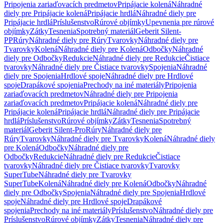
Pripojenia zariaďovacích predmetov
Pripájacie kolená
Náhradné
diely pre Pripájacie kolená
Pripájacie hrdlá
Náhradné diely pre
Pripájacie hrdlá
Príslušenstvo
Rúrové objímky
Upevnenia pre rúrové
objímky
Zátky
Tesnenia
Spotrebný materiál
Geberit Silent-
PP
Rúry
Náhradné diely pre Rúry
Tvarovky
Náhradné diely pre
Tvarovky
Kolená
Náhradné diely pre Kolená
Odbočky
Náhradné
diely pre Odbočky
Redukcie
Náhradné diely pre Redukcie
Čistiace
tvarovky
Náhradné diely pre Čistiace tvarovky
Spojenia
Náhradné
diely pre Spojenia
Hrdlové spoje
Náhradné diely pre Hrdlové
spoje
Drapákové spojenia
Prechody na iné materiály
Pripojenia
zariaďovacích predmetov
Náhradné diely pre Pripojenia
zariaďovacích predmetov
Pripájacie kolená
Náhradné diely pre
Pripájacie kolená
Pripájacie hrdlá
Náhradné diely pre Pripájacie
hrdlá
Príslušenstvo
Rúrové objímky
Zátky
Tesnenia
Spotrebný
materiál
Geberit Silent-Pro
Rúry
Náhradné diely pre
Rúry
Tvarovky
Náhradné diely pre Tvarovky
Kolená
Náhradné diely
pre Kolená
Odbočky
Náhradné diely pre
Odbočky
Redukcie
Náhradné diely pre Redukcie
Čistiace
tvarovky
Náhradné diely pre Čistiace tvarovky
Tvarovky
SuperTube
Náhradné diely pre Tvarovky
SuperTube
Kolená
Náhradné diely pre Kolená
Odbočky
Náhradné
diely pre Odbočky
Spojenia
Náhradné diely pre Spojenia
Hrdlové
spoje
Náhradné diely pre Hrdlové spoje
Drapákové
spojenia
Prechody na iné materiály
Príslušenstvo
Náhradné diely pre
Príslušenstvo
Rúrové objímky
Zátky
Tesnenia
Náhradné diely pre