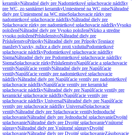
keramiky
Náhradné diely pre Nadomietkové splachovacie nádržky
pre WC, zo sanitárnej keramiky
Umiestnené na WC mise
Náhradné
diely pre Umiestnené na WC mise
Splachovacie rúrky pre
nadomietkové splachovacie nádržky
Náhradné diely pre
Splachovacie rúrky pre nadomietkové splachovacie nádržky
Vysoko
položené
Náhradné diely pre Vysoko položené
Nízko a stredne
vysoko položené
Príslušenstvo
Náhradné diely pre
Príslušenstvo
Prípojky
Náhradné diely pre Prípojky
Tesniace
manžety
Vsuvky, ružice a diely proti vzdutiu
Podomietkové
splachovacie nádržky
Podomietkové splachovacie nádržky
Sigma
Náhradné diely pre Podomietkové splachovacie nádržky
Sigma
Splachovacie rúrky
Príslušenstvo
Napúšťacie a splachovacie
ventily
Napúšťacie ventily
Náhradné diely pre Napúšťacie
ventily
Napúšťacie ventily pre nadomietkové splachovacie
nádržky
Náhradné diely pre Napúšťacie ventily pre nadomietkové
splachovacie nádržky
Napúšťacie ventily pre keramické
splachovacie nádržky
Náhradné diely pre Napúšťacie ventily pre
keramické splachovacie nádržky
Napúšťacie ventily pre
splachovacie nádržky Universal
Náhradné diely pre Napúšťacie
ventily pre splachovacie nádržky Universal
Splachovacie
ventily
Náhradné diely pre Splachovacie ventily
Jednoduché
splachovanie
Náhradné diely pre Jednoduché splachovanie
Dvojité
splachovanie
Náhradné diely pre Dvojité splachovanie
Vnútorné
súpravy
Náhradné diely pre Vnútorné súpravy
Dvojité
splachovanie
Náhradné diely pre Dvojité splachovanie
Zásobovacie