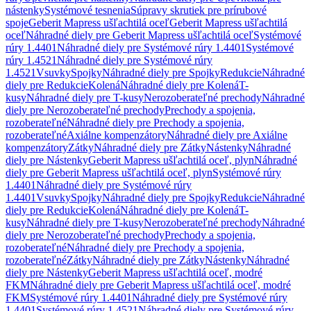
nástenky
Systémové tesnenia
Súpravy skrutiek pre prírubové
spoje
Geberit Mapress ušľachtilá oceľ
Geberit Mapress ušľachtilá
oceľ
Náhradné diely pre Geberit Mapress ušľachtilá oceľ
Systémové
rúry 1.4401
Náhradné diely pre Systémové rúry 1.4401
Systémové
rúry 1.4521
Náhradné diely pre Systémové rúry
1.4521
Vsuvky
Spojky
Náhradné diely pre Spojky
Redukcie
Náhradné
diely pre Redukcie
Kolená
Náhradné diely pre Kolená
T-
kusy
Náhradné diely pre T-kusy
Nerozoberateľné prechody
Náhradné
diely pre Nerozoberateľné prechody
Prechody a spojenia,
rozoberateľné
Náhradné diely pre Prechody a spojenia,
rozoberateľné
Axiálne kompenzátory
Náhradné diely pre Axiálne
kompenzátory
Zátky
Náhradné diely pre Zátky
Nástenky
Náhradné
diely pre Nástenky
Geberit Mapress ušľachtilá oceľ, plyn
Náhradné
diely pre Geberit Mapress ušľachtilá oceľ, plyn
Systémové rúry
1.4401
Náhradné diely pre Systémové rúry
1.4401
Vsuvky
Spojky
Náhradné diely pre Spojky
Redukcie
Náhradné
diely pre Redukcie
Kolená
Náhradné diely pre Kolená
T-
kusy
Náhradné diely pre T-kusy
Nerozoberateľné prechody
Náhradné
diely pre Nerozoberateľné prechody
Prechody a spojenia,
rozoberateľné
Náhradné diely pre Prechody a spojenia,
rozoberateľné
Zátky
Náhradné diely pre Zátky
Nástenky
Náhradné
diely pre Nástenky
Geberit Mapress ušľachtilá oceľ, modré
FKM
Náhradné diely pre Geberit Mapress ušľachtilá oceľ, modré
FKM
Systémové rúry 1.4401
Náhradné diely pre Systémové rúry
1.4401
Systémové rúry 1.4521
Náhradné diely pre Systémové rúry