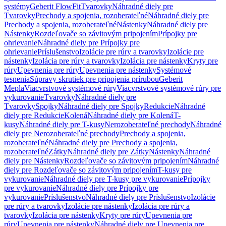
systémy
Geberit FlowFit
Tvarovky
Náhradné diely pre
Tvarovky
Prechody a spojenia, rozoberateľné
Náhradné diely pre
Prechody a spojenia, rozoberateľné
Nástenky
Náhradné diely pre
Nástenky
Rozdeľovače so závitovým pripojením
Prípojky pre
ohrievanie
Náhradné diely pre Prípojky pre
ohrievanie
Príslušenstvo
Izolácie pre rúry a tvarovky
Izolácie pre
nástenky
Izolácia pre rúry a tvarovky
Izolácia pre nástenky
Kryty pre
rúry
Upevnenia pre rúry
Upevnenia pre nástenky
Systémové
tesnenia
Súpravy skrutiek pre pripojenia prírubou
Geberit
Mepla
Viacvrstvové systémové rúry
Viacvrstvové systémové rúry pre
vykurovanie
Tvarovky
Náhradné diely pre
Tvarovky
Spojky
Náhradné diely pre Spojky
Redukcie
Náhradné
diely pre Redukcie
Kolená
Náhradné diely pre Kolená
T-
kusy
Náhradné diely pre T-kusy
Nerozoberateľné prechody
Náhradné
diely pre Nerozoberateľné prechody
Prechody a spojenia,
rozoberateľné
Náhradné diely pre Prechody a spojenia,
rozoberateľné
Zátky
Náhradné diely pre Zátky
Nástenky
Náhradné
diely pre Nástenky
Rozdeľovače so závitovým pripojením
Náhradné
diely pre Rozdeľovače so závitovým pripojením
T-kusy pre
vykurovanie
Náhradné diely pre T-kusy pre vykurovanie
Prípojky
pre vykurovanie
Náhradné diely pre Prípojky pre
vykurovanie
Príslušenstvo
Náhradné diely pre Príslušenstvo
Izolácie
pre rúry a tvarovky
Izolácie pre nástenky
Izolácia pre rúry a
tvarovky
Izolácia pre nástenky
Kryty pre rúry
Upevnenia pre
rúry
Upevnenia pre nástenky
Náhradné diely pre Upevnenia pre