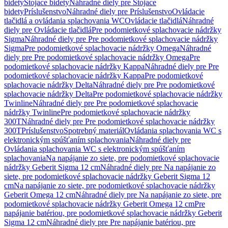
bidety
Stojace bidety
Náhradné diely pre Stojace
bidety
Príslušenstvo
Náhradné diely pre Príslušenstvo
Ovládacie
tlačidlá a ovládania splachovania WC
Ovládacie tlačidlá
Náhradné
diely pre Ovládacie tlačidlá
Pre podomietkové splachovacie nádržky
Sigma
Náhradné diely pre Pre podomietkové splachovacie nádržky
Sigma
Pre podomietkové splachovacie nádržky Omega
Náhradné
diely pre Pre podomietkové splachovacie nádržky Omega
Pre
podomietkové splachovacie nádržky Kappa
Náhradné diely pre Pre
podomietkové splachovacie nádržky Kappa
Pre podomietkové
splachovacie nádržky Delta
Náhradné diely pre Pre podomietkové
splachovacie nádržky Delta
Pre podomietkové splachovacie nádržky
Twinline
Náhradné diely pre Pre podomietkové splachovacie
nádržky Twinline
Pre podomietkové splachovacie nádržky
300T
Náhradné diely pre Pre podomietkové splachovacie nádržky
300T
Príslušenstvo
Spotrebný materiál
Ovládania splachovania WC s
elektronickým spúšťaním splachovania
Náhradné diely pre
Ovládania splachovania WC s elektronickým spúšťaním
splachovania
Na napájanie zo siete, pre podomietkové splachovacie
nádržky Geberit Sigma 12 cm
Náhradné diely pre Na napájanie zo
siete, pre podomietkové splachovacie nádržky Geberit Sigma 12
cm
Na napájanie zo siete, pre podomietkové splachovacie nádržky
Geberit Omega 12 cm
Náhradné diely pre Na napájanie zo siete, pre
podomietkové splachovacie nádržky Geberit Omega 12 cm
Pre
napájanie batériou, pre podomietkové splachovacie nádržky Geberit
Sigma 12 cm
Náhradné diely pre Pre napájanie batériou, pre