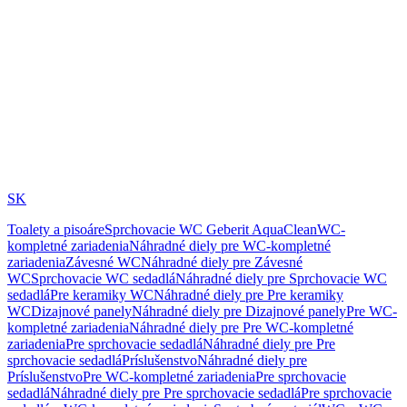
SK
Toalety a pisoáre
Sprchovacie WC Geberit AquaClean
WC-
kompletné zariadenia
Náhradné diely pre WC-kompletné
zariadenia
Závesné WC
Náhradné diely pre Závesné
WC
Sprchovacie WC sedadlá
Náhradné diely pre Sprchovacie WC
sedadlá
Pre keramiky WC
Náhradné diely pre Pre keramiky
WC
Dizajnové panely
Náhradné diely pre Dizajnové panely
Pre WC-
kompletné zariadenia
Náhradné diely pre Pre WC-kompletné
zariadenia
Pre sprchovacie sedadlá
Náhradné diely pre Pre
sprchovacie sedadlá
Príslušenstvo
Náhradné diely pre
Príslušenstvo
Pre WC-kompletné zariadenia
Pre sprchovacie
sedadlá
Náhradné diely pre Pre sprchovacie sedadlá
Pre sprchovacie