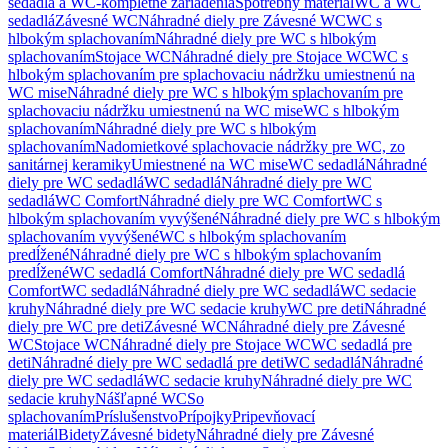
sedadlá a WC-kompletné zariadenia
Spotrebný materiál
WC a WC
sedadlá
Závesné WC
Náhradné diely pre Závesné WC
WC s
hlbokým splachovaním
Náhradné diely pre WC s hlbokým
splachovaním
Stojace WC
Náhradné diely pre Stojace WC
WC s
hlbokým splachovaním pre splachovaciu nádržku umiestnenú na
WC mise
Náhradné diely pre WC s hlbokým splachovaním pre
splachovaciu nádržku umiestnenú na WC mise
WC s hlbokým
splachovaním
Náhradné diely pre WC s hlbokým
splachovaním
Nadomietkové splachovacie nádržky pre WC, zo
sanitárnej keramiky
Umiestnené na WC mise
WC sedadlá
Náhradné
diely pre WC sedadlá
WC sedadlá
Náhradné diely pre WC
sedadlá
WC Comfort
Náhradné diely pre WC Comfort
WC s
hlbokým splachovaním vyvýšené
Náhradné diely pre WC s hlbokým
splachovaním vyvýšené
WC s hlbokým splachovaním
predĺžené
Náhradné diely pre WC s hlbokým splachovaním
predĺžené
WC sedadlá Comfort
Náhradné diely pre WC sedadlá
Comfort
WC sedadlá
Náhradné diely pre WC sedadlá
WC sedacie
kruhy
Náhradné diely pre WC sedacie kruhy
WC pre deti
Náhradné
diely pre WC pre deti
Závesné WC
Náhradné diely pre Závesné
WC
Stojace WC
Náhradné diely pre Stojace WC
WC sedadlá pre
deti
Náhradné diely pre WC sedadlá pre deti
WC sedadlá
Náhradné
diely pre WC sedadlá
WC sedacie kruhy
Náhradné diely pre WC
sedacie kruhy
Nášľapné WC
So
splachovaním
Príslušenstvo
Prípojky
Pripevňovací
materiál
Bidety
Závesné bidety
Náhradné diely pre Závesné