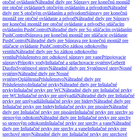
otočné ovládanie
Náhradné diely pre Súpravy pre konečnú montáž
pre otočné ovládanie
S otočným ovládaním a prívodom
Náhradné
diely pre S otočným ovládaním a prívodom
Súpravy pre konečnú
montáž pre otočné ovládanie a prívod
Náhradné diely pre Súpravy
pre konečnú montáž pre otočné ovládanie a prívod
So stláčacím
ovládaním PushControl
Náhradné diely pre So stláčacím ovládaním
PushControl
Súprava pre konečnú montáž pre stláčacie ovládanie
PushControl
Náhradné diely pre Súprava pre konečnú montáž pre
stláčacie ovládanie PushControl
So zátkou odtokového
ventilu
Náhradné diely pre So zátkou odtokového
ventilu
Príslušenstvo pre odtokové súpravy pre vane
Pripojovacie
súpravy
Prípojky vody
Inštalačné a splachovacie systémy
Geberit
Duofix
Systémové steny
Náhradné diely pre Systémové steny
Nosné
systémy
Náhradné diely pre Nosné
systémy
Opláštenia
Príslušenstvo
Náhradné diely pre
Príslušenstvo
Inštalačné prvky
Náhradné diely pre Inštalačné
prvky
Inštalačné prvky pre WC
Náhradné diely pre Inštalačné prvky
pre WC
Inštalačné prvky pre umývadlá
Náhradné diely pre Inštalačné
prvky pre umývadlá
Inštalačné prvky pre bidety
Náhradné diely pre
Inštalačné prvky pre bidety
Inštalačné prvky pre pisoáre
Náhradné
diely pre Inštalačné prvky pre pisoáre
Inštalačné prvky pre sprchy so
stenovým odtokom
Náhradné diely pre Inštalačné prvky pre sprchy
so stenovým odtokom
Inštalačné prvky pre sprchy a vane
Náhradné
diely pre Inštalačné prvky pre sprchy a vane
Inštalačné prvky pre
sprchové steny
Náhradné diely pre Inštalačné prvky pre sprchové