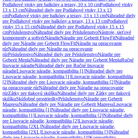
Podlahové vtoky pre balkóny a terasy, 10 x 10 cm
Podlahové vtoky
13 x 13 cm
Náhradné diely pre Podlahové vtoky 13 x 13
cm
Podlahové vtoky pre balkóny a terasy, 13 x 13 cm
Náhradné diely
pre Podlahové vtoky pre balkóny a terasy, 13 x 13 cm
Podlahové
vtoky 15 x 15 cm
Náhradné diely pre Podlahové vtoky 15 x 15
cm
Príslušenstvo
Náhradné diely pre Príslušenstvo
Nástroje, sieťové
komponenty a softvér
Náradie
Náradie pre Geberit FlowFit
Náhradné
diely pre Náradie pre Geberit FlowFit
Náradie na opracovanie
rúr
Náhradné diely pre Náradie na opracovanie
rúr
Príslušenstvo
Náhradné diely pre Príslušenstvo
Náradie pre
Geberit Mepla
Náhradné diely pre Náradie pre Geberit Mepla
Ručné
lisovacie náradie
Náhradné diely pre Ručné lisovacie
náradie
Lisovacie náradie, kompatibilita [1]
Náhradné diely pre
Lisovacie náradie, kompatibilita [1]
Lisovacie náradie, kompatibilita
[2]
Náhradné diely pre Lisovacie náradie, kompatibilita [2]
Náradie
na opracovanie rúr
Náhradné diely pre Náradie na opracovanie
rúr
Zátky pre tlakovú skúšku
Náhradné diely pre Zátky pre tlakovú
skúšku
Skúšobné prostriedky
Príslušenstvo
Náradie pre Geberit
Mapress
Náhradné diely pre Náradie pre Geberit Mapress
Lisovacie
náradie, kompatibilita [1]
Náhradné diely pre Lisovacie náradie,
kompatibilita [1]
Lisovacie náradie, kompatibilita [2]
Náhradné diely
pre Lisovacie náradie, kompatibilita [2]
Lisovacie náradie,
kompatibilita [2XL]
Náhradné diely pre Lisovacie náradie,
kompatibilita [2XL]
Lisovacie náradie, kompatibilita [3]
Náhradné
diely pre Lisovacie náradie, kompatibilita [3]
Kompatibilita