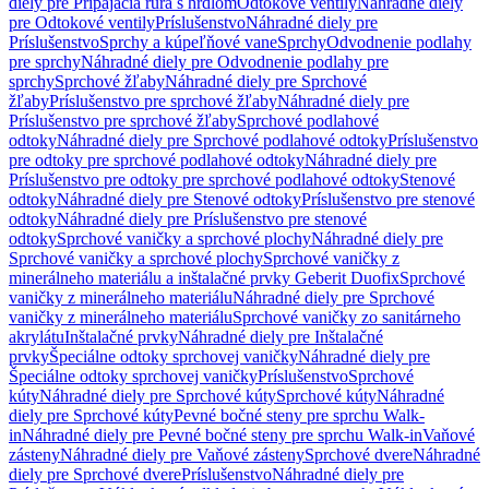
diely pre Pripájacia rúra s hrdlom
Odtokové ventily
Náhradné diely
pre Odtokové ventily
Príslušenstvo
Náhradné diely pre
Príslušenstvo
Sprchy a kúpeľňové vane
Sprchy
Odvodnenie podlahy
pre sprchy
Náhradné diely pre Odvodnenie podlahy pre
sprchy
Sprchové žľaby
Náhradné diely pre Sprchové
žľaby
Príslušenstvo pre sprchové žľaby
Náhradné diely pre
Príslušenstvo pre sprchové žľaby
Sprchové podlahové
odtoky
Náhradné diely pre Sprchové podlahové odtoky
Príslušenstvo
pre odtoky pre sprchové podlahové odtoky
Náhradné diely pre
Príslušenstvo pre odtoky pre sprchové podlahové odtoky
Stenové
odtoky
Náhradné diely pre Stenové odtoky
Príslušenstvo pre stenové
odtoky
Náhradné diely pre Príslušenstvo pre stenové
odtoky
Sprchové vaničky a sprchové plochy
Náhradné diely pre
Sprchové vaničky a sprchové plochy
Sprchové vaničky z
minerálneho materiálu a inštalačné prvky Geberit Duofix
Sprchové
vaničky z minerálneho materiálu
Náhradné diely pre Sprchové
vaničky z minerálneho materiálu
Sprchové vaničky zo sanitárneho
akrylátu
Inštalačné prvky
Náhradné diely pre Inštalačné
prvky
Špeciálne odtoky sprchovej vaničky
Náhradné diely pre
Špeciálne odtoky sprchovej vaničky
Príslušenstvo
Sprchové
kúty
Náhradné diely pre Sprchové kúty
Sprchové kúty
Náhradné
diely pre Sprchové kúty
Pevné bočné steny pre sprchu Walk-
in
Náhradné diely pre Pevné bočné steny pre sprchu Walk-in
Vaňové
zásteny
Náhradné diely pre Vaňové zásteny
Sprchové dvere
Náhradné
diely pre Sprchové dvere
Príslušenstvo
Náhradné diely pre