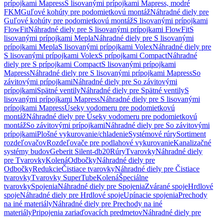
prípojkami Mapress
S lisovanými prípojkami Mapress, modré
FKM
Guľové kohúty pre podomietkovú montáž
Náhradné diely pre
Guľové kohúty pre podomietkovú montáž
S lisovanými prípojkami
FlowFit
Náhradné diely pre S lisovanými prípojkami FlowFit
S
lisovanými prípojkami Mepla
Náhradné diely pre S lisovanými
prípojkami Mepla
S lisovanými prípojkami Volex
Náhradné diely pre
S lisovanými prípojkami Volex
S prípojkami Compact
Náhradné
diely pre S prípojkami Compact
S lisovanými prípojkami
Mapress
Náhradné diely pre S lisovanými prípojkami Mapress
So
závitovými prípojkami
Náhradné diely pre So závitovými
prípojkami
Spätné ventily
Náhradné diely pre Spätné ventily
S
lisovanými prípojkami Mapress
Náhradné diely pre S lisovanými
prípojkami Mapress
Úseky vodomeru pre podomietkovú
montáž
Náhradné diely pre Úseky vodomeru pre podomietkovú
montáž
So závitovými prípojkami
Náhradné diely pre So závitovými
prípojkami
Plošné vykurovanie/chladenie
Systémové rúry
Sortiment
rozdeľovačov
Rozdeľovače pre podlahové vykurovanie
Kanalizačné
systémy budov
Geberit Silent-db20
Rúry
Tvarovky
Náhradné diely
pre Tvarovky
Kolená
Odbočky
Náhradné diely pre
Odbočky
Redukcie
Čistiace tvarovky
Náhradné diely pre Čistiace
tvarovky
Tvarovky SuperTube
Kolená
Špeciálne
tvarovky
Spojenia
Náhradné diely pre Spojenia
Zvárané spoje
Hrdlové
spoje
Náhradné diely pre Hrdlové spoje
Upínacie spojenia
Prechody
na iné materiály
Náhradné diely pre Prechody na iné
materiály
Pripojenia zariaďovacích predmetov
Náhradné diely pre