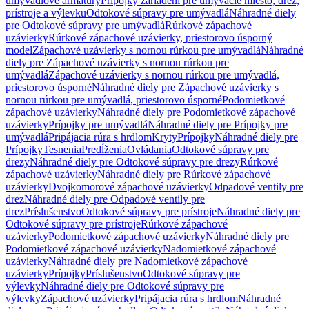
umývadlové armatúry
Prípojky zariadení pre umývacie miesto, drez,
prístroje a výlevku
Odtokové súpravy pre umývadlá
Náhradné diely
pre Odtokové súpravy pre umývadlá
Rúrkové zápachové
uzávierky
Rúrkové zápachové uzávierky, priestorovo úsporný
model
Zápachové uzávierky s nornou rúrkou pre umývadlá
Náhradné
diely pre Zápachové uzávierky s nornou rúrkou pre
umývadlá
Zápachové uzávierky s nornou rúrkou pre umývadlá,
priestorovo úsporné
Náhradné diely pre Zápachové uzávierky s
nornou rúrkou pre umývadlá, priestorovo úsporné
Podomietkové
zápachové uzávierky
Náhradné diely pre Podomietkové zápachové
uzávierky
Prípojky pre umývadlá
Náhradné diely pre Prípojky pre
umývadlá
Pripájacia rúra s hrdlom
Kryty
Prípojky
Náhradné diely pre
Prípojky
Tesnenia
Predĺženia
Ovládania
Odtokové súpravy pre
drezy
Náhradné diely pre Odtokové súpravy pre drezy
Rúrkové
zápachové uzávierky
Náhradné diely pre Rúrkové zápachové
uzávierky
Dvojkomorové zápachové uzávierky
Odpadové ventily pre
drez
Náhradné diely pre Odpadové ventily pre
drez
Príslušenstvo
Odtokové súpravy pre prístroje
Náhradné diely pre
Odtokové súpravy pre prístroje
Rúrkové zápachové
uzávierky
Podomietkové zápachové uzávierky
Náhradné diely pre
Podomietkové zápachové uzávierky
Nadomietkové zápachové
uzávierky
Náhradné diely pre Nadomietkové zápachové
uzávierky
Prípojky
Príslušenstvo
Odtokové súpravy pre
výlevky
Náhradné diely pre Odtokové súpravy pre
výlevky
Zápachové uzávierky
Pripájacia rúra s hrdlom
Náhradné