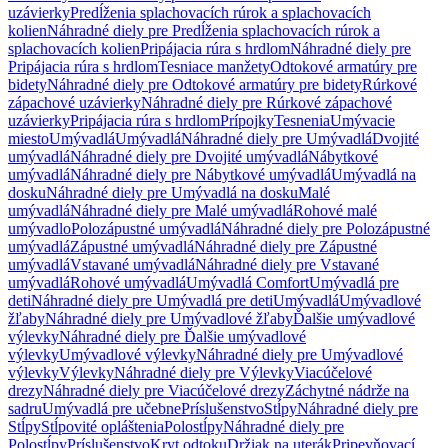
uzávierky
Predĺženia splachovacích rúrok a splachovacích
kolien
Náhradné diely pre Predĺženia splachovacích rúrok a
splachovacích kolien
Pripájacia rúra s hrdlom
Náhradné diely pre
Pripájacia rúra s hrdlom
Tesniace manžety
Odtokové armatúry pre
bidety
Náhradné diely pre Odtokové armatúry pre bidety
Rúrkové
zápachové uzávierky
Náhradné diely pre Rúrkové zápachové
uzávierky
Pripájacia rúra s hrdlom
Prípojky
Tesnenia
Umývacie
miesto
Umývadlá
Umývadlá
Náhradné diely pre Umývadlá
Dvojité
umývadlá
Náhradné diely pre Dvojité umývadlá
Nábytkové
umývadlá
Náhradné diely pre Nábytkové umývadlá
Umývadlá na
dosku
Náhradné diely pre Umývadlá na dosku
Malé
umývadlá
Náhradné diely pre Malé umývadlá
Rohové malé
umývadlo
Polozápustné umývadlá
Náhradné diely pre Polozápustné
umývadlá
Zápustné umývadlá
Náhradné diely pre Zápustné
umývadlá
Vstavané umývadlá
Náhradné diely pre Vstavané
umývadlá
Rohové umývadlá
Umývadlá Comfort
Umývadlá pre
deti
Náhradné diely pre Umývadlá pre deti
Umývadlá
Umývadlové
žľaby
Náhradné diely pre Umývadlové žľaby
Ďalšie umývadlové
výlevky
Náhradné diely pre Ďalšie umývadlové
výlevky
Umývadlové výlevky
Náhradné diely pre Umývadlové
výlevky
Výlevky
Náhradné diely pre Výlevky
Viacúčelové
drezy
Náhradné diely pre Viacúčelové drezy
Záchytné nádrže na
sadru
Umývadlá pre učebne
Príslušenstvo
Stĺpy
Náhradné diely pre
Stĺpy
Stĺpovité opláštenia
Polostĺpy
Náhradné diely pre
Polostĺpy
Príslušenstvo
Kryt odtoku
Držiak na uterák
Pripevňovací