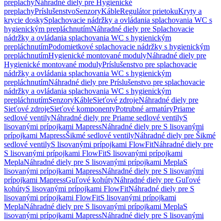
preplachy
Náhradné diely pre Hygienické
preplachy
Príslušenstvo
Senzory
Káble
Regulátor prietoku
Kryty a
krycie dosky
Splachovacie nádržky a ovládania splachovania WC s
hygienickým prepláchnutím
Náhradné diely pre Splachovacie
nádržky a ovládania splachovania WC s hygienickým
prepláchnutím
Podomietkové splachovacie nádržky s hygienickým
prepláchnutím
Hygienické montované moduly
Náhradné diely pre
Hygienické montované moduly
Príslušenstvo pre splachovacie
nádržky a ovládania splachovania WC s hygienickým
prepláchnutím
Náhradné diely pre Príslušenstvo pre splachovacie
nádržky a ovládania splachovania WC s hygienickým
prepláchnutím
Senzory
Káble
Sieťové zdroje
Náhradné diely pre
Sieťové zdroje
Sieťové komponenty
Potrubné armatúry
Priame
sedlové ventily
Náhradné diely pre Priame sedlové ventily
S
lisovanými prípojkami Mapress
Náhradné diely pre S lisovanými
prípojkami Mapress
Šikmé sedlové ventily
Náhradné diely pre Šikmé
sedlové ventily
S lisovanými prípojkami FlowFit
Náhradné diely pre
S lisovanými prípojkami FlowFit
S lisovanými prípojkami
Mepla
Náhradné diely pre S lisovanými prípojkami Mepla
S
lisovanými prípojkami Mapress
Náhradné diely pre S lisovanými
prípojkami Mapress
Guľové kohúty
Náhradné diely pre Guľové
kohúty
S lisovanými prípojkami FlowFit
Náhradné diely pre S
lisovanými prípojkami FlowFit
S lisovanými prípojkami
Mepla
Náhradné diely pre S lisovanými prípojkami Mepla
S
lisovanými prípojkami Mapress
Náhradné diely pre S lisovanými