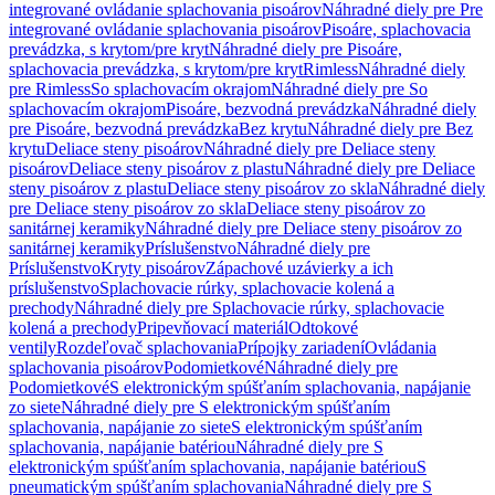
integrované ovládanie splachovania pisoárov
Náhradné diely pre Pre
integrované ovládanie splachovania pisoárov
Pisoáre, splachovacia
prevádzka, s krytom/pre kryt
Náhradné diely pre Pisoáre,
splachovacia prevádzka, s krytom/pre kryt
Rimless
Náhradné diely
pre Rimless
So splachovacím okrajom
Náhradné diely pre So
splachovacím okrajom
Pisoáre, bezvodná prevádzka
Náhradné diely
pre Pisoáre, bezvodná prevádzka
Bez krytu
Náhradné diely pre Bez
krytu
Deliace steny pisoárov
Náhradné diely pre Deliace steny
pisoárov
Deliace steny pisoárov z plastu
Náhradné diely pre Deliace
steny pisoárov z plastu
Deliace steny pisoárov zo skla
Náhradné diely
pre Deliace steny pisoárov zo skla
Deliace steny pisoárov zo
sanitárnej keramiky
Náhradné diely pre Deliace steny pisoárov zo
sanitárnej keramiky
Príslušenstvo
Náhradné diely pre
Príslušenstvo
Kryty pisoárov
Zápachové uzávierky a ich
príslušenstvo
Splachovacie rúrky, splachovacie kolená a
prechody
Náhradné diely pre Splachovacie rúrky, splachovacie
kolená a prechody
Pripevňovací materiál
Odtokové
ventily
Rozdeľovač splachovania
Prípojky zariadení
Ovládania
splachovania pisoárov
Podomietkové
Náhradné diely pre
Podomietkové
S elektronickým spúšťaním splachovania, napájanie
zo siete
Náhradné diely pre S elektronickým spúšťaním
splachovania, napájanie zo siete
S elektronickým spúšťaním
splachovania, napájanie batériou
Náhradné diely pre S
elektronickým spúšťaním splachovania, napájanie batériou
S
pneumatickým spúšťaním splachovania
Náhradné diely pre S