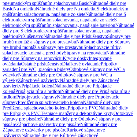
pneumatickým spúšťaním splachovania
Basic
Náhradné diely pre
Basic
Na omietku
Náhradné diely pre Na omietku
S elektronickým
spúšťaním splachovania, napájanie zo siete
Náhradné diely pre S
elektronickým spúšťaním splachovania, napájanie zo siete
S
elektronickým spúšťaním splachovania, napájanie batériou
Náhradné
diely pre S elektronickým spúšťaním splachovania, napájanie
batériou
Príslušenstvo
Náhradné diely pre Príslušenstvo
Súpravy pre
hrubú montáž a súpravy pre prestavbu
Náhradné diely pre Súpravy
pre hrubú montáž a súpravy pre prestavbu
Splachovacie rúrky,
splachovacie kolená a prechody
Súpravy na renováciu
Náhradné
diely pre Súpravy na renováciu
Krycie dosky
Integrované
ovládania
Ostatné príslušenstvo
Diaľkové ovládanie
Prípojky
zariadení pre WC, pisoáre a bidety
Odtokové súpravy pre WC a
výlevky
Náhradné diely pre Odtokové súpravy pre WC a
výlevky
Zápachové uzávierky
Náhradné diely pre Zápachové
uzávierky
Pripájacie kolená
Náhradné diely pre Pripájacie
kolená
Pripájacia rúra s hrdlom
Náhradné diely pre Pripájacia rúra s
hrdlom
Pripojovacie súpravy
Náhradné diely pre Pripojovacie
súpravy
Predĺženia splachovacieho kolena
Náhradné diely pre
Predĺženia splachovacieho kolena
Prípojky z PVC
Náhradné diely
pre Prípojky z PVC
Tesniace manžety a dekoratívne kryty
Odtokové
súpravy pre pisoáre
Náhradné diely pre Odtokové súpravy pre
pisoáre
Zápachové uzávierky pre pisoáre
Náhradné diely pre
Zápachové uzávierky pre pisoáre
Rúrkové zápachové
uzávierky
Náhradné diely pre Rúrkové zápachové