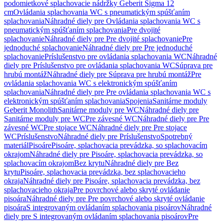
podomietkové splachovacie nádržky Geberit Sigma 12
cm
Ovládania splachovania WC s pneumatickým spúšťaním
splachovania
Náhradné diely pre Ovládania splachovania WC s
pneumatickým spúšťaním splachovania
Pre dvojité
splachovanie
Náhradné diely pre Pre dvojité splachovanie
Pre
jednoduché splachovanie
Náhradné diely pre Pre jednoduché
splachovanie
Príslušenstvo pre ovládania splachovania WC
Náhradné
diely pre Príslušenstvo pre ovládania splachovania WC
Súprava pre
hrubú montáž
Náhradné diely pre Súprava pre hrubú montáž
Pre
ovládania splachovania WC s elektronickým spúšťaním
splachovania
Náhradné diely pre Pre ovládania splachovania WC s
elektronickým spúšťaním splachovania
Spojenia
Sanitárne moduly
Geberit Monolith
Sanitárne moduly pre WC
Náhradné diely pre
Sanitárne moduly pre WC
Pre závesné WC
Náhradné diely pre Pre
závesné WC
Pre stojace WC
Náhradné diely pre Pre stojace
WC
Príslušenstvo
Náhradné diely pre Príslušenstvo
Spotrebný
materiál
Pisoáre
Pisoáre, splachovacia prevádzka, so splachovacím
okrajom
Náhradné diely pre Pisoáre, splachovacia prevádzka, so
splachovacím okrajom
Bez krytu
Náhradné diely pre Bez
krytu
Pisoáre, splachovacia prevádzka, bez splachovacieho
okraja
Náhradné diely pre Pisoáre, splachovacia prevádzka, bez
splachovacieho okraja
Pre povrchové alebo skryté ovládanie
pisoára
Náhradné diely pre Pre povrchové alebo skryté ovládanie
pisoára
S integrovaným ovládaním splachovania pisoárov
Náhradné
diely pre S integrovaným ovládaním splachovania pisoárov
Pre