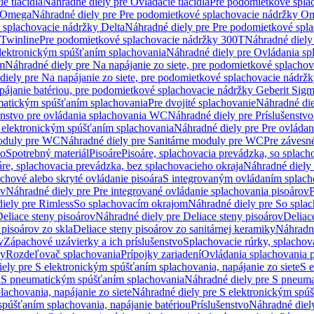
e tlačidlá
Náhradné diely pre Ovládacie tlačidlá
Pre podomietkové spla
y Omega
Náhradné diely pre Pre podomietkové splachovacie nádržky O
 splachovacie nádržky Delta
Náhradné diely pre Pre podomietkové spla
 Twinline
Pre podomietkové splachovacie nádržky 300T
Náhradné diely
lektronickým spúšťaním splachovania
Náhradné diely pre Ovládania s
cm
Náhradné diely pre Na napájanie zo siete, pre podomietkové splacho
diely pre Na napájanie zo siete, pre podomietkové splachovacie nádr
apájanie batériou, pre podomietkové splachovacie nádržky Geberit Sig
matickým spúšťaním splachovania
Pre dvojité splachovanie
Náhradné die
enstvo pre ovládania splachovania WC
Náhradné diely pre Príslušenstv
 elektronickým spúšťaním splachovania
Náhradné diely pre Pre ovláda
oduly pre WC
Náhradné diely pre Sanitárne moduly pre WC
Pre záves
vo
Spotrebný materiál
Pisoáre
Pisoáre, splachovacia prevádzka, so splac
áre, splachovacia prevádzka, bez splachovacieho okraja
Náhradné diely 
chové alebo skryté ovládanie pisoára
S integrovaným ovládaním splach
ov
Náhradné diely pre Pre integrované ovládanie splachovania pisoárov
P
iely pre Rimless
So splachovacím okrajom
Náhradné diely pre So spla
eliace steny pisoárov
Náhradné diely pre Deliace steny pisoárov
Deliac
 pisoárov zo skla
Deliace steny pisoárov zo sanitárnej keramiky
Náhradné
v
Zápachové uzávierky a ich príslušenstvo
Splachovacie rúrky, splachov
ly
Rozdeľovač splachovania
Prípojky zariadení
Ovládania splachovania 
ely pre S elektronickým spúšťaním splachovania, napájanie zo siete
S e
u
S pneumatickým spúšťaním splachovania
Náhradné diely pre S pneum
achovania, napájanie zo siete
Náhradné diely pre S elektronickým spúš
spúšťaním splachovania, napájanie batériou
Príslušenstvo
Náhradné diely