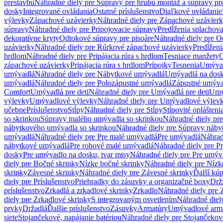
prestavbu
Náhradné diely pre Súpravy pre hrubú montáž a súpravy pr
dosky
Integrované ovládania
Ostatné príslušenstvo
Diaľkové ovládanie
výlevky
Zápachové uzávierky
Náhradné diely pre Zápachové uzávier
súpravy
Náhradné diely pre Pripojovacie súpravy
Predĺženia splachov
dekoratívne kryty
Odtokové súpravy pre pisoáre
Náhradné diely pre O
uzávierky
Náhradné diely pre Rúrkové zápachové uzávierky
Predĺženi
hrdlom
Náhradné diely pre Pripájacia rúra s hrdlom
Tesniace manžety
O
zápachové uzávierky
Pripájacia rúra s hrdlom
Prípojky
Tesnenia
Umývac
umývadlá
Náhradné diely pre Nábytkové umývadlá
Umývadlá na dos
umývadlá
Náhradné diely pre Polozápustné umývadlá
Zápustné umýva
Comfort
Umývadlá pre deti
Náhradné diely pre Umývadlá pre deti
Umý
výlevky
Umývadlové výlevky
Náhradné diely pre Umývadlové výlev
učebne
Príslušenstvo
Stĺpy
Náhradné diely pre Stĺpy
Stĺpovité oplášteni
so skrinkou
Súpravy malého umývadla so skrinkou
Náhradné diely pr
nábytkového umývadla so skrinkou
Náhradné diely pre Súpravy náby
umývadlá
Náhradné diely pre Pre malé umývadlá
Pre umývadlá
Náhrad
nábytkové umývadlá
Pre rohové malé umývadlá
Náhradné diely pre P
dosky
Pre umývadlo na dosku, tvar misy
Náhradné diely pre Pre umýva
diely pre Bočné skrinky
Nízke bočné skrinky
Náhradné diely pre Nízk
skrinky
Závesné skrinky
Náhradné diely pre Závesné skrinky
Ďalší kú
diely pre Príslušenstvo
Priehradky do zásuvky a organizačné boxy
Drži
príslušenstvo
Zrkadlá a zrkadlové skrinky
Zrkadlo
Náhradné diely pre 
diely pre Zrkadlové skrinky
S integrovaným osvetlením
Náhradné diel
prvky
Držadlá
Ďalšie príslušenstvo
Zásuvky
Armatúry
Umývadlové arm
siete
Stojančekové, napájanie batériou
Náhradné diely pre Stojančekové