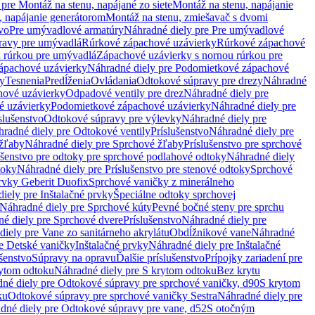
pre Montáž na stenu, napájané zo siete
Montáž na stenu, napájanie
, napájanie generátorom
Montáž na stenu, zmiešavač s dvomi
vo
Pre umývadlové armatúry
Náhradné diely pre Pre umývadlové
ravy pre umývadlá
Rúrkové zápachové uzávierky
Rúrkové zápachové
u rúrkou pre umývadlá
Zápachové uzávierky s nornou rúrkou pre
ápachové uzávierky
Náhradné diely pre Podomietkové zápachové
ky
Tesnenia
Predĺženia
Ovládania
Odtokové súpravy pre drezy
Náhradné
ové uzávierky
Odpadové ventily pre drez
Náhradné diely pre
é uzávierky
Podomietkové zápachové uzávierky
Náhradné diely pre
slušenstvo
Odtokové súpravy pre výlevky
Náhradné diely pre
radné diely pre Odtokové ventily
Príslušenstvo
Náhradné diely pre
žľaby
Náhradné diely pre Sprchové žľaby
Príslušenstvo pre sprchové
ušenstvo pre odtoky pre sprchové podlahové odtoky
Náhradné diely
toky
Náhradné diely pre Príslušenstvo pre stenové odtoky
Sprchové
prvky Geberit Duofix
Sprchové vaničky z minerálneho
iely pre Inštalačné prvky
Špeciálne odtoky sprchovej
Náhradné diely pre Sprchové kúty
Pevné bočné steny pre sprchu
é diely pre Sprchové dvere
Príslušenstvo
Náhradné diely pre
iely pre Vane zo sanitárneho akrylátu
Obdĺžnikové vane
Náhradné
e Detské vaničky
Inštalačné prvky
Náhradné diely pre Inštalačné
ušenstvo
Súpravy na opravu
Ďalšie príslušenstvo
Prípojky zariadení pre
ytom odtoku
Náhradné diely pre S krytom odtoku
Bez krytu
né diely pre Odtokové súpravy pre sprchové vaničky, d90
S krytom
ku
Odtokové súpravy pre sprchové vaničky Sestra
Náhradné diely pre
dné diely pre Odtokové súpravy pre vane, d52
S otočným