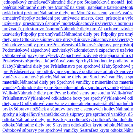
jednopákový zmiešavač
Náhradné diely pre Stojančeková montáž, je
batériou
Náhradné diely pre Montáž na stenu, napájanie batériou
Montá
ovládacími prvkami
Náhradné diely pre Montáž na stenu, zmiešavač 
armatúry
Prípojky zariadení pre umývacie miesto, drez, prístroje a výl
uzávierky, priestorovo úsporný model
Zápachové uzávierky s nornou 
umývadlá, priestorovo úsporné
Náhradné diely pre Zápachové uzávier
uzávierky
Prípojky pre umývadlá
Náhradné diely pre Prípojky pre um
diely pre Odtokové súpravy pre drezy
Rúrkové zápachové uzávierky
N
Odpadové ventily pre drez
Príslušenstvo
Odtokové súpravy pre prístro
Podomietkové zápachové uzávierky
Nadomietkové zápachové uzávie
Odtokové súpravy pre výlevky
Zápachové uzávierky
Pripájacia rúra s
Príslušenstvo
Sprchy a kúpeľňové vane
Sprchy
Odvodnenie podlahy pr
žľaby
Náhradné diely pre Príslušenstvo pre sprchové žľaby
Sprchové 
pre Príslušenstvo pre odtoky pre sprchové podlahové odtoky
Stenové 
vaničky a sprchové plochy
Náhradné diely pre Sprchové vaničky a sp
materiálu
Náhradné diely pre Sprchové vaničky z minerálneho materiá
vaničky
Náhradné diely pre Špeciálne odtoky sprchovej vaničky
Prísl
Walk-in
Náhradné diely pre Pevné bočné steny pre sprchu Walk-in
Vaň
Príslušenstvo
Výklenkové odkladacie boxy pre sprchy
Výklenkové odk
diely pre Obdĺžnikové vane
Vane z minerálneho materiálu
Náhradné di
prvky
Súpravy nožičiek a súpravy traverz a stenových kotiev
Náhradné 
sprchy a kúpeľňové vane
Odtokové súpravy pre sprchové vaničky, d
odtoku
Náhradné diely pre Bez krytu odtoku
Kryt odtoku
Náhradné die
odtoku
Náhradné diely pre S krytom odtoku
Bez krytu odtoku
Náhradné
Odtokové súpravy pre sprchové vaničky Sestra
Bez krytu odtoku
Náhr