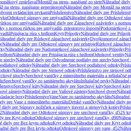
dnopákový zmiešavač
Montáž na stenu, napájané zo siete
Náhradné diely 
ž na stenu, napájanie generátorom
Náhradné diely pre Montáž na stenu
s dvomi ovládacími prvkami
Príslušenstvo
Náhradné diely pre Príslušenst
evku
Odtokové súpravy pre umývadlá
Náhradné diely pre Odtokové súp
rúrkou pre umývadlá
Náhradné diely pre Zápachové uzávierky s norno
ky s nornou rúrkou pre umývadlá, priestorovo úsporné
Podomietkové z
ývadlá
Pripájacia rúra s hrdlom
Kryty
Prípojky
Náhradné diely pre Prípoj
áhradné diely pre Rúrkové zápachové uzávierky
Dvojkomorové zápach
je
Náhradné diely pre Odtokové súpravy pre prístroje
Rúrkové zápachov
rky
Náhradné diely pre Nadomietkové zápachové uzávierky
Prípojky
Prí
 hrdlom
Náhradné diely pre Pripájacia rúra s hrdlom
Odtokové ventily
Náh
e sprchy
Náhradné diely pre Odvodnenie podlahy pre sprchy
Sprchové 
podlahové odtoky
Náhradné diely pre Sprchové podlahové odtoky
Prísl
odtoky
Náhradné diely pre Stenové odtoky
Príslušenstvo pre stenové od
rchové plochy
Sprchové vaničky z minerálneho materiálu a inštalačné 
lu
Sprchové vaničky zo sanitárneho akrylátu
Inštalačné prvky
Náhradné d
ušenstvo
Sprchové kúty
Náhradné diely pre Sprchové kúty
Sprchové kúty
ové zásteny
Náhradné diely pre Vaňové zásteny
Sprchové dvere
Náhradn
ladacie boxy
Príslušenstvo
Vane
Vane zo sanitárneho akrylátu
Náhradné d
ely pre Vane z minerálneho materiálu
Detské vaničky
Náhradné diely pr
diely pre Súpravy nožičiek a súpravy traverz a stenových kotiev
Prísl
52
Náhradné diely pre Odtokové súpravy pre sprchové vaničky, d52
S kr
ly pre Kryt odtoku
Odtokové súpravy pre sprchové vaničky, d90
Náhrad
 diely pre Bez krytu odtoku
Kryt odtoku
Náhradné diely pre Kryt odto
adné diely pre Bez krytu odtoku
Odtokové súpravy pre vane, d52
Náhra