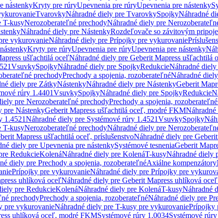
re nástenky
Kryty pre rúry
Upevnenia pre rúry
Upevnenia pre nástenky
Sy
vykurovanie
Tvarovky
Náhradné diely pre Tvarovky
Spojky
Náhradné di
e T-kusy
Nerozoberateľné prechody
Náhradné diely pre Nerozoberateľn
stenky
Náhradné diely pre Nástenky
Rozdeľovače so závitovým pripoj
pre vykurovanie
Náhradné diely pre Prípojky pre vykurovanie
Príslušen
 nástenky
Kryty pre rúry
Upevnenia pre rúry
Upevnenia pre nástenky
Náh
apress ušľachtilá oceľ
Náhradné diely pre Geberit Mapress ušľachtilá 
4521
Vsuvky
Spojky
Náhradné diely pre Spojky
Redukcie
Náhradné diely
oberateľné prechody
Prechody a spojenia, rozoberateľné
Náhradné diely
né diely pre Zátky
Nástenky
Náhradné diely pre Nástenky
Geberit Mapre
émové rúry 1.4401
Vsuvky
Spojky
Náhradné diely pre Spojky
Redukcie
N
iely pre Nerozoberateľné prechody
Prechody a spojenia, rozoberateľné
y pre Nástenky
Geberit Mapress ušľachtilá oceľ, modré FKM
Náhradné 
y 1.4521
Náhradné diely pre Systémové rúry 1.4521
Vsuvky
Spojky
Náhr
e T-kusy
Nerozoberateľné prechody
Náhradné diely pre Nerozoberateľn
berit Mapress ušľachtilá oceľ, príslušenstvo
Náhradné diely pre Geberit
né diely pre Upevnenia pre nástenky
Systémové tesnenia
Geberit Mapr
pre Redukcie
Kolená
Náhradné diely pre Kolená
T-kusy
Náhradné diely 
é diely pre Prechody a spojenia, rozoberateľné
Axiálne kompenzátory
anie
Prípojky pre vykurovanie
Náhradné diely pre Prípojky pre vykurov
press uhlíková oceľ
Náhradné diely pre Geberit Mapress uhlíková oceľ
iely pre Redukcie
Kolená
Náhradné diely pre Kolená
T-kusy
Náhradné d
ľné prechody
Prechody a spojenia, rozoberateľné
Náhradné diely pre Pr
y pre vykurovanie
Náhradné diely pre T-kusy pre vykurovanie
Prípojky
ress uhlíková oceľ, modré FKM
Systémové rúry 1.0034
Systémové rúry