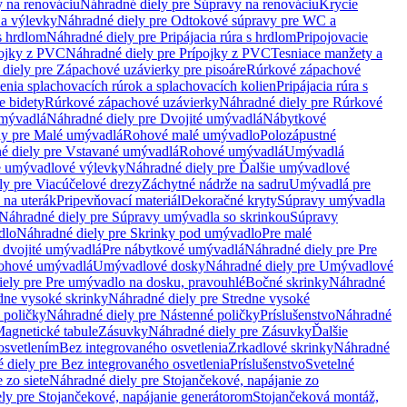
 na renováciu
Náhradné diely pre Súpravy na renováciu
Krycie
a výlevky
Náhradné diely pre Odtokové súpravy pre WC a
 s hrdlom
Náhradné diely pre Pripájacia rúra s hrdlom
Pripojovacie
ojky z PVC
Náhradné diely pre Prípojky z PVC
Tesniace manžety a
diely pre Zápachové uzávierky pre pisoáre
Rúrkové zápachové
enia splachovacích rúrok a splachovacích kolien
Pripájacia rúra s
e bidety
Rúrkové zápachové uzávierky
Náhradné diely pre Rúrkové
umývadlá
Náhradné diely pre Dvojité umývadlá
Nábytkové
ly pre Malé umývadlá
Rohové malé umývadlo
Polozápustné
é diely pre Vstavané umývadlá
Rohové umývadlá
Umývadlá
e umývadlové výlevky
Náhradné diely pre Ďalšie umývadlové
ly pre Viacúčelové drezy
Záchytné nádrže na sadru
Umývadlá pre
 na uterák
Pripevňovací materiál
Dekoračné kryty
Súpravy umývadla
Náhradné diely pre Súpravy umývadla so skrinkou
Súpravy
dlo
Náhradné diely pre Skrinky pod umývadlo
Pre malé
 dvojité umývadlá
Pre nábytkové umývadlá
Náhradné diely pre Pre
rohové umývadlá
Umývadlové dosky
Náhradné diely pre Umývadlové
ely pre Pre umývadlo na dosku, pravouhlé
Bočné skrinky
Náhradné
dne vysoké skrinky
Náhradné diely pre Stredne vysoké
 poličky
Náhradné diely pre Nástenné poličky
Príslušenstvo
Náhradné
agnetické tabule
Zásuvky
Náhradné diely pre Zásuvky
Ďalšie
osvetlením
Bez integrovaného osvetlenia
Zrkadlové skrinky
Náhradné
 diely pre Bez integrovaného osvetlenia
Príslušenstvo
Svetelné
 zo siete
Náhradné diely pre Stojančekové, napájanie zo
ly pre Stojančekové, napájanie generátorom
Stojančeková montáž,