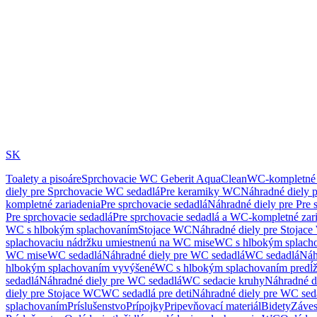
SK
Toalety a pisoáre
Sprchovacie WC Geberit AquaClean
WC-kompletné 
diely pre Sprchovacie WC sedadlá
Pre keramiky WC
Náhradné diely 
kompletné zariadenia
Pre sprchovacie sedadlá
Náhradné diely pre Pre 
Pre sprchovacie sedadlá
Pre sprchovacie sedadlá a WC-kompletné zar
WC s hlbokým splachovaním
Stojace WC
Náhradné diely pre Stojac
splachovaciu nádržku umiestnenú na WC mise
WC s hlbokým splach
WC mise
WC sedadlá
Náhradné diely pre WC sedadlá
WC sedadlá
Náh
hlbokým splachovaním vyvýšené
WC s hlbokým splachovaním predĺ
sedadlá
Náhradné diely pre WC sedadlá
WC sedacie kruhy
Náhradné d
diely pre Stojace WC
WC sedadlá pre deti
Náhradné diely pre WC seda
splachovaním
Príslušenstvo
Prípojky
Pripevňovací materiál
Bidety
Záves