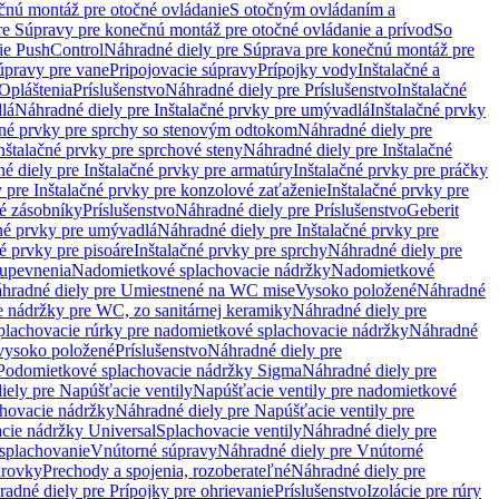
čnú montáž pre otočné ovládanie
S otočným ovládaním a
re Súpravy pre konečnú montáž pre otočné ovládanie a prívod
So
ie PushControl
Náhradné diely pre Súprava pre konečnú montáž pre
úpravy pre vane
Pripojovacie súpravy
Prípojky vody
Inštalačné a
Opláštenia
Príslušenstvo
Náhradné diely pre Príslušenstvo
Inštalačné
lá
Náhradné diely pre Inštalačné prvky pre umývadlá
Inštalačné prvky
čné prvky pre sprchy so stenovým odtokom
Náhradné diely pre
nštalačné prvky pre sprchové steny
Náhradné diely pre Inštalačné
é diely pre Inštalačné prvky pre armatúry
Inštalačné prvky pre práčky
 pre Inštalačné prvky pre konzolové zaťaženie
Inštalačné prvky pre
né zásobníky
Príslušenstvo
Náhradné diely pre Príslušenstvo
Geberit
čné prvky pre umývadlá
Náhradné diely pre Inštalačné prvky pre
é prvky pre pisoáre
Inštalačné prvky pre sprchy
Náhradné diely pre
 upevnenia
Nadomietkové splachovacie nádržky
Nadomietkové
hradné diely pre Umiestnené na WC mise
Vysoko položené
Náhradné
 nádržky pre WC, zo sanitárnej keramiky
Náhradné diely pre
plachovacie rúrky pre nadomietkové splachovacie nádržky
Náhradné
 vysoko položené
Príslušenstvo
Náhradné diely pre
Podomietkové splachovacie nádržky Sigma
Náhradné diely pre
iely pre Napúšťacie ventily
Napúšťacie ventily pre nadomietkové
chovacie nádržky
Náhradné diely pre Napúšťacie ventily pre
acie nádržky Universal
Splachovacie ventily
Náhradné diely pre
 splachovanie
Vnútorné súpravy
Náhradné diely pre Vnútorné
arovky
Prechody a spojenia, rozoberateľné
Náhradné diely pre
adné diely pre Prípojky pre ohrievanie
Príslušenstvo
Izolácie pre rúry