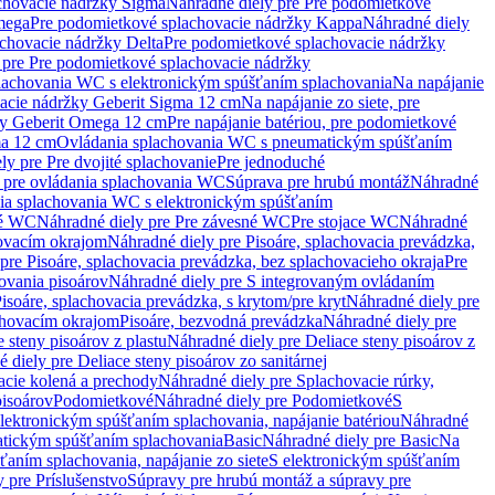
chovacie nádržky Sigma
Náhradné diely pre Pre podomietkové
mega
Pre podomietkové splachovacie nádržky Kappa
Náhradné diely
chovacie nádržky Delta
Pre podomietkové splachovacie nádržky
 pre Pre podomietkové splachovacie nádržky
plachovania WC s elektronickým spúšťaním splachovania
Na napájanie
vacie nádržky Geberit Sigma 12 cm
Na napájanie zo siete, pre
žky Geberit Omega 12 cm
Pre napájanie batériou, pre podomietkové
ma 12 cm
Ovládania splachovania WC s pneumatickým spúšťaním
ly pre Pre dvojité splachovanie
Pre jednoduché
o pre ovládania splachovania WC
Súprava pre hrubú montáž
Náhradné
nia splachovania WC s elektronickým spúšťaním
né WC
Náhradné diely pre Pre závesné WC
Pre stojace WC
Náhradné
hovacím okrajom
Náhradné diely pre Pisoáre, splachovacia prevádzka,
pre Pisoáre, splachovacia prevádzka, bez splachovacieho okraja
Pre
ovania pisoárov
Náhradné diely pre S integrovaným ovládaním
isoáre, splachovacia prevádzka, s krytom/pre kryt
Náhradné diely pre
chovacím okrajom
Pisoáre, bezvodná prevádzka
Náhradné diely pre
e steny pisoárov z plastu
Náhradné diely pre Deliace steny pisoárov z
 diely pre Deliace steny pisoárov zo sanitárnej
acie kolená a prechody
Náhradné diely pre Splachovacie rúrky,
pisoárov
Podomietkové
Náhradné diely pre Podomietkové
S
lektronickým spúšťaním splachovania, napájanie batériou
Náhradné
atickým spúšťaním splachovania
Basic
Náhradné diely pre Basic
Na
ťaním splachovania, napájanie zo siete
S elektronickým spúšťaním
 pre Príslušenstvo
Súpravy pre hrubú montáž a súpravy pre