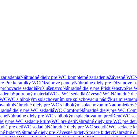
zariadenia
Náhradné diely pre WC-kompletné zariadenia
Závesné WC
N
pre Pre keramiky WC
Dizajnové panely
Náhradné diely pre Dizajnové p
sprchovacie sedadlá
Príslušenstvo
Náhradné diely pre Príslušenstvo
Pre W
iadenia
Spotrebný materiál
WC a WC sedadlá
Závesné WC
Náhradné di
e WC
WC s hlbokým splachovaním pre splachovaciu nádržku umiestne
ovaním
Náhradné diely pre WC s hlbokým splachovaním
Nadomietkové 
radné diely pre WC sedadlá
WC Comfort
Náhradné diely pre WC Comf
žené
Náhradné diely pre WC s hlbokým splachovaním predĺžené
WC sed
iely pre WC sedacie kruhy
WC pre deti
Náhradné diely pre WC pre deti
dlá pre deti
WC sedadlá
Náhradné diely pre WC sedadlá
WC sedacie k
né bidety
Náhradné diely pre Závesné bidety
Stojace bidety
Náhradné die