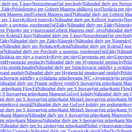
 diely pre T-kusy
Nerozoberateľné prechody
Náhradné diely pre Neroz
e Zátky
Príslušenstvo pre Geberit Mapress uhlíková oceľ
Izolácia pre rúr
erit Mapress meď
Geberit Mapress meď
Náhradné diely pre Geberit Ma
 pre T-kusy
Krížové tvarovky
Náhradné diely pre Krížové tvarovky
Ner
ody a spojenia, rozoberateľné
Zátky
Náhradné diely pre Zátky
Nástenk
pre Prípojky pre vykurovanie
Geberit Mapress meď, plyn
Náhradné diel
pre Kolená
T-kusy
Náhradné diely pre T-kusy
Nerozoberateľné prechod
Zátky
Náhradné diely pre Zátky
Nástenky
Náhradné diely pre Nástenky
G
ie
Náhradné diely pre Redukcie
Kolená
Náhradné diely pre Kolená
T-kus
né
Náhradné diely pre Prechody a spojenia, rozoberateľné
Zátky
Náhradn
Izolácia pre rúry a tvarovky
Kryty pre rúry
Upevnenia pre rúry
Upevneni
rit
Hygienické preplachy
Náhradné diely pre Hygienické preplachy
Prís
ckým prepláchnutím
Náhradné diely pre Splachovacie nádržky a ovláda
ované moduly
Náhradné diely pre Hygienické montované moduly
Prísl
plachovacie nádržky a ovládania splachovania WC s hygienickým prepl
áhradné diely pre Priame sedlové ventily
S lisovanými prípojkami Map
 prípojkami FlowFit
Náhradné diely pre S lisovanými prípojkami FlowF
e S lisovanými prípojkami Mapress
Guľové kohúty
Náhradné diely pre
né diely pre S lisovanými prípojkami Mepla
S lisovanými prípojkami M
omietkovú montáž
Náhradné diely pre Guľové kohúty pre podomietkov
né diely pre S lisovanými prípojkami Mepla
S lisovanými prípojkami V
ojkami Mapress
Náhradné diely pre S lisovanými prípojkami Mapress
So
ými prípojkami Mapress
Náhradné diely pre S lisovanými prípojkami Ma
i
Náhradné diely pre So závitovými prípojkami
Plošné vykurovanie/chla
20
Rúry
Tvarovky
Náhradné diely pre Tvarovky
Kolená
Odbočky
Náhradn