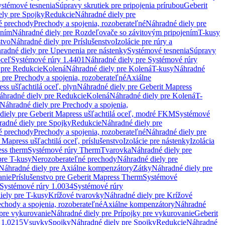
stémové tesnenia
Súpravy skrutiek pre pripojenia prírubou
Geberit
ely pre Spojky
Redukcie
Náhradné diely pre
é prechody
Prechody a spojenia, rozoberateľné
Náhradné diely pre
ením
Náhradné diely pre Rozdeľovače so závitovým pripojením
T-kusy
stvo
Náhradné diely pre Príslušenstvo
Izolácie pre rúry a
radné diely pre Upevnenia pre nástenky
Systémové tesnenia
Súpravy
oceľ
Systémové rúry 1.4401
Náhradné diely pre Systémové rúry
 pre Redukcie
Kolená
Náhradné diely pre Kolená
T-kusy
Náhradné
 pre Prechody a spojenia, rozoberateľné
Axiálne
ss ušľachtilá oceľ, plyn
Náhradné diely pre Geberit Mapress
áhradné diely pre Redukcie
Kolená
Náhradné diely pre Kolená
T-
Náhradné diely pre Prechody a spojenia,
diely pre Geberit Mapress ušľachtilá oceľ, modré FKM
Systémové
adné diely pre Spojky
Redukcie
Náhradné diely pre
é prechody
Prechody a spojenia, rozoberateľné
Náhradné diely pre
 Mapress ušľachtilá oceľ, príslušenstvo
Izolácie pre nástenky
Izolácia
ess therm
Systémové rúry Therm
Tvarovka
Náhradné diely pre
pre T-kusy
Nerozoberateľné prechody
Náhradné diely pre
Náhradné diely pre Axiálne kompenzátory
Zátky
Náhradné diely pre
anie
Príslušenstvo pre Geberit Mapress Therm
Systémové
Systémové rúry 1.0034
Systémové rúry
iely pre T-kusy
Krížové tvarovky
Náhradné diely pre Krížové
echody a spojenia, rozoberateľné
Axiálne kompenzátory
Náhradné
 pre vykurovanie
Náhradné diely pre Prípojky pre vykurovanie
Geberit
 1.0215
Vsuvky
Spojky
Náhradné diely pre Spojky
Redukcie
Náhradné