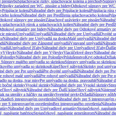
e prestavbu
Splachovacie rúrky, splachovacie kolená a prechody
Súpravy
Prípojky zariadení pre WC, pisoáre a bidety
Odtokové súpravy pre WC 
ky
Pripájacie kolená
Náhradné diely pre Pripájacie kolená
Pripájacia rúra
acieho kolena
Náhradné diely pre Predĺženia splachovacieho kolena
Príp
dtokové súpravy pre pisoáre
Zápachové uzávierky pre pisoáre
Náhradné 
a splachovacích rúrok a splachovacích kolien
Náhradné diely pre Predĺž
dtokové armatúry pre bidety
Náhradné diely pre Odtokové armatúry pr
ie miesto
Umývadlá
Umývadlá
Náhradné diely pre Umývadlá
Dvojité 
ku
Náhradné diely pre Umývadlá na dosku
Malé umývadlá
Náhradné die
dlá
Náhradné diely pre Zápustné umývadlá
Vstavané umývadlá
Náhradn
vadlá
Umývadlové žľaby
Náhradné diely pre Umývadlové žľaby
Ďalši
ky
Výlevky
Náhradné diely pre Výlevky
Viacúčelové drezy
Náhradné die
a
Polostĺpy
Náhradné diely pre Polostĺpy
Príslušenstvo
Kryt odtoku
Držiak
e Súpravy malého umývadla so skrinkou
Súpravy umývadla so skrinkou
tkového umývadla so skrinkou
Kúpeľňový nábytok
Skrinky pod umýva
né diely pre Pre umývadlá
Pre dvojité umývadlá
Náhradné diely pre Pre
re rohové malé umývadlá
Pre rohové umývadlá
Náhradné diely pre Pre 
dlo na dosku, tvar misy
Pre umývadlo na dosku, pravouhlé
Náhradné di
e bočné skrinky
Vysoké skrinky
Náhradné diely pre Vysoké skrinky
Stre
peľňový nábytok
Náhradné diely pre Ďalší kúpeľňový nábytok
Nástenné
ak na uteráky a háčiky na uteráky
Svetelné prvky
Držadlá
Súpravy nôh
M
Zrkadlo
S integrovaným osvetlením
Náhradné diely pre S integrovaným 
y pre S integrovaným osvetlením
Bez integrovaného osvetlenia
Náhradné
atúry
Náhradné diely pre Umývadlové armatúry
Stojančekové, napájanie
, napájanie batériou
Stojančekové, napájanie generátorom
Náhradné die