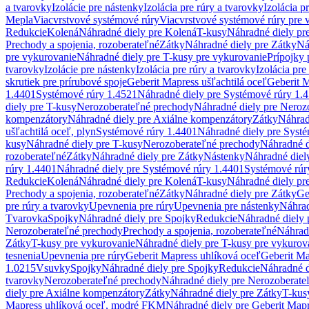
a tvarovky
Izolácie pre nástenky
Izolácia pre rúry a tvarovky
Izolácia p
Mepla
Viacvrstvové systémové rúry
Viacvrstvové systémové rúry pre 
Redukcie
Kolená
Náhradné diely pre Kolená
T-kusy
Náhradné diely pr
Prechody a spojenia, rozoberateľné
Zátky
Náhradné diely pre Zátky
Ná
pre vykurovanie
Náhradné diely pre T-kusy pre vykurovanie
Prípojky 
tvarovky
Izolácie pre nástenky
Izolácia pre rúry a tvarovky
Izolácia pre
skrutiek pre prírubové spoje
Geberit Mapress ušľachtilá oceľ
Geberit M
1.4401
Systémové rúry 1.4521
Náhradné diely pre Systémové rúry 1.
diely pre T-kusy
Nerozoberateľné prechody
Náhradné diely pre Neroz
kompenzátory
Náhradné diely pre Axiálne kompenzátory
Zátky
Náhrad
ušľachtilá oceľ, plyn
Systémové rúry 1.4401
Náhradné diely pre Syst
kusy
Náhradné diely pre T-kusy
Nerozoberateľné prechody
Náhradné d
rozoberateľné
Zátky
Náhradné diely pre Zátky
Nástenky
Náhradné diel
rúry 1.4401
Náhradné diely pre Systémové rúry 1.4401
Systémové rúr
Redukcie
Kolená
Náhradné diely pre Kolená
T-kusy
Náhradné diely pr
Prechody a spojenia, rozoberateľné
Zátky
Náhradné diely pre Zátky
Ge
pre rúry a tvarovky
Upevnenia pre rúry
Upevnenia pre nástenky
Náhrad
Tvarovka
Spojky
Náhradné diely pre Spojky
Redukcie
Náhradné diely 
Nerozoberateľné prechody
Prechody a spojenia, rozoberateľné
Náhradn
Zátky
T-kusy pre vykurovanie
Náhradné diely pre T-kusy pre vykurov
tesnenia
Upevnenia pre rúry
Geberit Mapress uhlíková oceľ
Geberit Ma
1.0215
Vsuvky
Spojky
Náhradné diely pre Spojky
Redukcie
Náhradné d
tvarovky
Nerozoberateľné prechody
Náhradné diely pre Nerozoberate
diely pre Axiálne kompenzátory
Zátky
Náhradné diely pre Zátky
T-kus
Mapress uhlíková oceľ, modré FKM
Náhradné diely pre Geberit Map