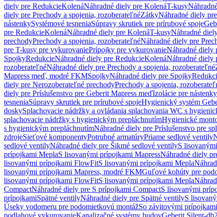
diely pre Redukcie
Kolená
Náhradné diely pre Kolená
T-kusy
Náhradné
diely pre Prechody a spojenia, rozoberateľné
Zátky
Náhradné diely pr
nástenky
Systémové tesnenia
Súpravy skrutiek pre prírubové spoje
Geb
pre Redukcie
Kolená
Náhradné diely pre Kolená
T-kusy
Náhradné diely
prechody
Prechody a spojenia, rozoberateľné
Náhradné diely pre Prech
pre T-kusy pre vykurovanie
Prípojky pre vykurovanie
Náhradné diely 
Spojky
Redukcie
Náhradné diely pre Redukcie
Kolená
Náhradné diely 
rozoberateľné
Náhradné diely pre Prechody a spojenia, rozoberateľné
Mapress meď, modré FKM
Spojky
Náhradné diely pre Spojky
Redukc
diely pre Nerozoberateľné prechody
Prechody a spojenia, rozoberateľ
diely pre Príslušenstvo pre Geberit Mapress meď
Izolácie pre nástenky
tesnenia
Súpravy skrutiek pre prírubové spoje
Hygienický systém Gebe
dosky
Splachovacie nádržky a ovládania splachovania WC s hygieni
splachovacie nádržky s hygienickým prepláchnutím
Hygienické mont
s hygienickým prepláchnutím
Náhradné diely pre Príslušenstvo pre s
zdroje
Sieťové komponenty
Potrubné armatúry
Priame sedlové ventily
N
sedlové ventily
Náhradné diely pre Šikmé sedlové ventily
S lisovanými
prípojkami Mepla
S lisovanými prípojkami Mapress
Náhradné diely pr
lisovanými prípojkami FlowFit
S lisovanými prípojkami Mepla
Náhrad
lisovanými prípojkami Mapress, modré FKM
Guľové kohúty pre pod
lisovanými prípojkami FlowFit
S lisovanými prípojkami Mepla
Náhrad
Compact
Náhradné diely pre S prípojkami Compact
S lisovanými príp
prípojkami
Spätné ventily
Náhradné diely pre Spätné ventily
S lisovan
Úseky vodomeru pre podomietkovú montáž
So závitovými prípojkam
podlahové vykurovanie
Kanalizačné systémy budov
Geberit Silent-db