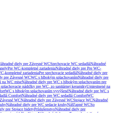
áhradné diely pre Závesné WC
Sprchovacie WC sedadlá
Náhradné
anely
Pre WC-kompletné zariadenia
Náhradné diely pre Pre WC-
C-kompletné zariadenia
Pre sprchovacie sedadlá
Náhradné diely pre
ely pre Závesné WC
WC s hlbokým splachovaním
Náhradné diely pre
nú na WC mise
Náhradné diely pre WC s hlbokým splachovaním pre
splachovacie nádržky pre WC, zo sanitárnej keramiky
Umiestnené na
ort
WC s hlbokým splachovaním vyvýšené
Náhradné diely pre WC s
adlá Comfort
Náhradné diely pre WC sedadlá Comfort
WC
Závesné WC
Náhradné diely pre Závesné WC
Stojace WC
Náhradné
ruhy
Náhradné diely pre WC sedacie kruhy
Nášľapné WC
So
ly pre Stojace bidety
Príslušenstvo
Náhradné diely pre