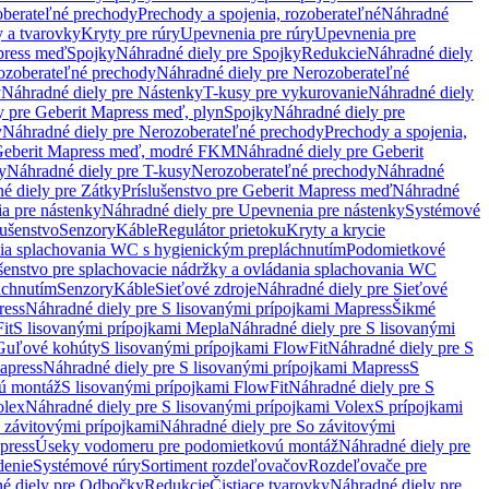
oberateľné prechody
Prechody a spojenia, rozoberateľné
Náhradné
y a tvarovky
Kryty pre rúry
Upevnenia pre rúry
Upevnenia pre
press meď
Spojky
Náhradné diely pre Spojky
Redukcie
Náhradné diely
ozoberateľné prechody
Náhradné diely pre Nerozoberateľné
y
Náhradné diely pre Nástenky
T-kusy pre vykurovanie
Náhradné diely
y pre Geberit Mapress meď, plyn
Spojky
Náhradné diely pre
y
Náhradné diely pre Nerozoberateľné prechody
Prechody a spojenia,
eberit Mapress meď, modré FKM
Náhradné diely pre Geberit
y
Náhradné diely pre T-kusy
Nerozoberateľné prechody
Náhradné
é diely pre Zátky
Príslušenstvo pre Geberit Mapress meď
Náhradné
a pre nástenky
Náhradné diely pre Upevnenia pre nástenky
Systémové
lušenstvo
Senzory
Káble
Regulátor prietoku
Kryty a krycie
nia splachovania WC s hygienickým prepláchnutím
Podomietkové
ušenstvo pre splachovacie nádržky a ovládania splachovania WC
áchnutím
Senzory
Káble
Sieťové zdroje
Náhradné diely pre Sieťové
ress
Náhradné diely pre S lisovanými prípojkami Mapress
Šikmé
it
S lisovanými prípojkami Mepla
Náhradné diely pre S lisovanými
 Guľové kohúty
S lisovanými prípojkami FlowFit
Náhradné diely pre S
apress
Náhradné diely pre S lisovanými prípojkami Mapress
S
ú montáž
S lisovanými prípojkami FlowFit
Náhradné diely pre S
olex
Náhradné diely pre S lisovanými prípojkami Volex
S prípojkami
 závitovými prípojkami
Náhradné diely pre So závitovými
press
Úseky vodomeru pre podomietkovú montáž
Náhradné diely pre
denie
Systémové rúry
Sortiment rozdeľovačov
Rozdeľovače pre
é diely pre Odbočky
Redukcie
Čistiace tvarovky
Náhradné diely pre