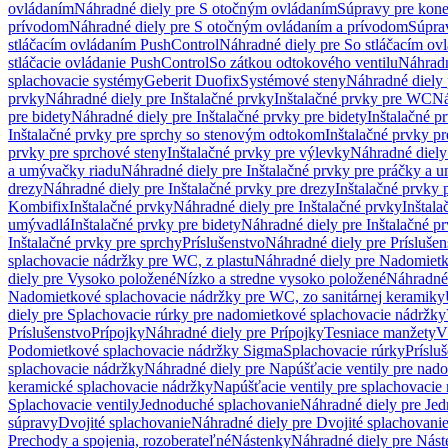
ovládaním
Náhradné diely pre S otočným ovládaním
Súpravy pre kone
prívodom
Náhradné diely pre S otočným ovládaním a prívodom
Súpra
stláčacím ovládaním PushControl
Náhradné diely pre So stláčacím o
stláčacie ovládanie PushControl
So zátkou odtokového ventilu
Náhradn
splachovacie systémy
Geberit Duofix
Systémové steny
Náhradné diely 
prvky
Náhradné diely pre Inštalačné prvky
Inštalačné prvky pre WC
Ná
pre bidety
Náhradné diely pre Inštalačné prvky pre bidety
Inštalačné p
Inštalačné prvky pre sprchy so stenovým odtokom
Inštalačné prvky pr
prvky pre sprchové steny
Inštalačné prvky pre výlevky
Náhradné diely
a umývačky riadu
Náhradné diely pre Inštalačné prvky pre práčky a 
drezy
Náhradné diely pre Inštalačné prvky pre drezy
Inštalačné prvky 
Kombifix
Inštalačné prvky
Náhradné diely pre Inštalačné prvky
Inštal
umývadlá
Inštalačné prvky pre bidety
Náhradné diely pre Inštalačné pr
Inštalačné prvky pre sprchy
Príslušenstvo
Náhradné diely pre Príslušen
splachovacie nádržky pre WC, z plastu
Náhradné diely pre Nadomietk
diely pre Vysoko položené
Nízko a stredne vysoko položené
Náhradné 
Nadomietkové splachovacie nádržky pre WC, zo sanitárnej keramiky
diely pre Splachovacie rúrky pre nadomietkové splachovacie nádržky
Príslušenstvo
Prípojky
Náhradné diely pre Prípojky
Tesniace manžety
V
Podomietkové splachovacie nádržky Sigma
Splachovacie rúrky
Príslu
splachovacie nádržky
Náhradné diely pre Napúšťacie ventily pre nad
keramické splachovacie nádržky
Napúšťacie ventily pre splachovacie
Splachovacie ventily
Jednoduché splachovanie
Náhradné diely pre Je
súpravy
Dvojité splachovanie
Náhradné diely pre Dvojité splachovani
Prechody a spojenia, rozoberateľné
Nástenky
Náhradné diely pre Nás