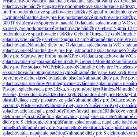
Príslušenstvo
Ovládacie tlačidlá a ovládania splachovania WC
Ovládaci
splachovacie nádržky Sigma
Pre podomietkové splachovacie nádržk
pre Pre podomietkové splachovacie nádržky Kappa
Pre podomietkové
Twinline
Náhradné diely pre Pre podomietkové splachovacie nádržky
300T
Príslušenstvo
Spotrebný materiál
Ovládania splachovania WC s e
zo siete, pre podomietkové splachovacie nádržky Geberit Sigma 12 
podomietkové splachovacie nádržky Geberit Omega 12 cm
Náhradné 
splachovacie nádržky Geberit Sigma 12 cm
Náhradné diely pre Pre n
splachovania
Náhradné diely pre Ovládania splachovania WC s pneu
splachovanie
Náhradné diely pre Pre jednoduché splachovanie
Prísluš
diely pre Súprava pre hrubú montáž
Pre ovládania splachovania WC s
splachovania
Spojenia
Sanitárne moduly Geberit Monolith
Sanitárne m
diely pre Pre stojace WC
Príslušenstvo
Náhradné diely pre Príslušenst
so splachovacím okrajom
Bez krytu
Náhradné diely pre Bez krytu
Piso
povrchové alebo skryté ovládanie pisoára
Náhradné diely pre Pre povr
splachovania pisoárov
Pre integrované ovládanie splachovania pisoár
Pisoáre, splachovacia prevádzka, s krytom/pre kryt
Rimless
Náhradné d
Pisoáre, bezvodná prevádzka
Bez krytu
Náhradné diely pre Bez krytu
D
plastu
Deliace steny pisoárov zo skla
Náhradné diely pre Deliace steny
keramiky
Príslušenstvo
Náhradné diely pre Príslušenstvo
Kryty pisoáro
splachovacie kolená a prechody
Pripevňovací materiál
Odtokové venti
elektronickým spúšťaním splachovania, napájanie zo siete
Náhradné di
diely pre S elektronickým spúšťaním splachovania, napájanie batério
omietku
Náhradné diely pre Na omietku
S elektronickým spúšťaním spl
splachovania, napájanie batériou
Náhradné diely pre S elektronickým 