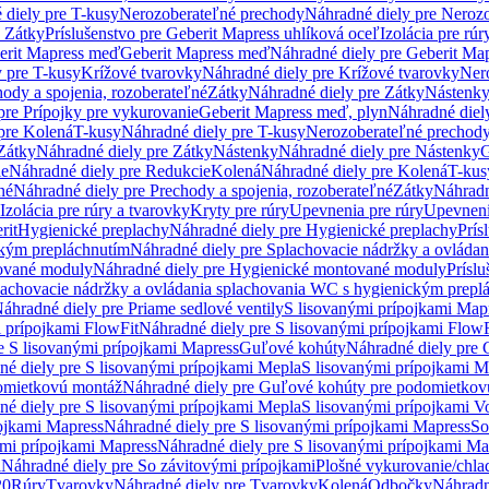
 diely pre T-kusy
Nerozoberateľné prechody
Náhradné diely pre Neroz
e Zátky
Príslušenstvo pre Geberit Mapress uhlíková oceľ
Izolácia pre rúr
erit Mapress meď
Geberit Mapress meď
Náhradné diely pre Geberit Ma
 pre T-kusy
Krížové tvarovky
Náhradné diely pre Krížové tvarovky
Ner
ody a spojenia, rozoberateľné
Zátky
Náhradné diely pre Zátky
Nástenk
pre Prípojky pre vykurovanie
Geberit Mapress meď, plyn
Náhradné diel
pre Kolená
T-kusy
Náhradné diely pre T-kusy
Nerozoberateľné prechod
Zátky
Náhradné diely pre Zátky
Nástenky
Náhradné diely pre Nástenky
G
ie
Náhradné diely pre Redukcie
Kolená
Náhradné diely pre Kolená
T-kus
né
Náhradné diely pre Prechody a spojenia, rozoberateľné
Zátky
Náhradn
Izolácia pre rúry a tvarovky
Kryty pre rúry
Upevnenia pre rúry
Upevneni
rit
Hygienické preplachy
Náhradné diely pre Hygienické preplachy
Prís
ckým prepláchnutím
Náhradné diely pre Splachovacie nádržky a ovláda
ované moduly
Náhradné diely pre Hygienické montované moduly
Prísl
plachovacie nádržky a ovládania splachovania WC s hygienickým prepl
áhradné diely pre Priame sedlové ventily
S lisovanými prípojkami Map
 prípojkami FlowFit
Náhradné diely pre S lisovanými prípojkami FlowF
e S lisovanými prípojkami Mapress
Guľové kohúty
Náhradné diely pre
né diely pre S lisovanými prípojkami Mepla
S lisovanými prípojkami M
omietkovú montáž
Náhradné diely pre Guľové kohúty pre podomietkov
né diely pre S lisovanými prípojkami Mepla
S lisovanými prípojkami V
ojkami Mapress
Náhradné diely pre S lisovanými prípojkami Mapress
So
ými prípojkami Mapress
Náhradné diely pre S lisovanými prípojkami Ma
i
Náhradné diely pre So závitovými prípojkami
Plošné vykurovanie/chla
20
Rúry
Tvarovky
Náhradné diely pre Tvarovky
Kolená
Odbočky
Náhradn