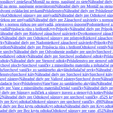
dnopákový zmiešavač
Montáž na stenu, napájané zo siete
Náhradné diely 
ž na stenu, napájanie generátorom
Náhradné diely pre Montáž na stenu
s dvomi ovládacími prvkami
Príslušenstvo
Náhradné diely pre Príslušenst
evku
Odtokové súpravy pre umývadlá
Náhradné diely pre Odtokové súp
rúrkou pre umývadlá
Náhradné diely pre Zápachové uzávierky s norno
ky s nornou rúrkou pre umývadlá, priestorovo úsporné
Podomietkové z
ývadlá
Pripájacia rúra s hrdlom
Kryty
Prípojky
Náhradné diely pre Prípoj
áhradné diely pre Rúrkové zápachové uzávierky
Dvojkomorové zápach
je
Náhradné diely pre Odtokové súpravy pre prístroje
Rúrkové zápachov
rky
Náhradné diely pre Nadomietkové zápachové uzávierky
Prípojky
Prí
 hrdlom
Náhradné diely pre Pripájacia rúra s hrdlom
Odtokové ventily
Náh
e sprchy
Náhradné diely pre Odvodnenie podlahy pre sprchy
Sprchové 
podlahové odtoky
Náhradné diely pre Sprchové podlahové odtoky
Prísl
odtoky
Náhradné diely pre Stenové odtoky
Príslušenstvo pre stenové od
rchové plochy
Sprchové vaničky z minerálneho materiálu a inštalačné 
lu
Sprchové vaničky zo sanitárneho akrylátu
Inštalačné prvky
Náhradné d
ušenstvo
Sprchové kúty
Náhradné diely pre Sprchové kúty
Sprchové kúty
ové zásteny
Náhradné diely pre Vaňové zásteny
Sprchové dvere
Náhradn
ladacie boxy
Príslušenstvo
Vane
Vane zo sanitárneho akrylátu
Náhradné d
ely pre Vane z minerálneho materiálu
Detské vaničky
Náhradné diely pr
diely pre Súpravy nožičiek a súpravy traverz a stenových kotiev
Prísl
52
Náhradné diely pre Odtokové súpravy pre sprchové vaničky, d52
S kr
ly pre Kryt odtoku
Odtokové súpravy pre sprchové vaničky, d90
Náhrad
 diely pre Bez krytu odtoku
Kryt odtoku
Náhradné diely pre Kryt odto
adné diely pre Bez krytu odtoku
Odtokové súpravy pre vane, d52
Náhra