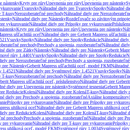
re nástenky
Kryty pre rúry
Upevnenia pre rúry
Upevnenia pre nástenky
Sy
vykurovanie
Tvarovky
Náhradné diely pre Tvarovky
Spojky
Náhradné di
e T-kusy
Nerozoberateľné prechody
Náhradné diely pre Nerozoberateľn
stenky
Náhradné diely pre Nástenky
Rozdeľovače so závitovým pripoj
pre vykurovanie
Náhradné diely pre Prípojky pre vykurovanie
Príslušen
 nástenky
Kryty pre rúry
Upevnenia pre rúry
Upevnenia pre nástenky
Náh
apress ušľachtilá oceľ
Náhradné diely pre Geberit Mapress ušľachtilá 
4521
Vsuvky
Spojky
Náhradné diely pre Spojky
Redukcie
Náhradné diely
oberateľné prechody
Prechody a spojenia, rozoberateľné
Náhradné diely
né diely pre Zátky
Nástenky
Náhradné diely pre Nástenky
Geberit Mapre
émové rúry 1.4401
Vsuvky
Spojky
Náhradné diely pre Spojky
Redukcie
N
iely pre Nerozoberateľné prechody
Prechody a spojenia, rozoberateľné
y pre Nástenky
Geberit Mapress ušľachtilá oceľ, modré FKM
Náhradné 
y 1.4521
Náhradné diely pre Systémové rúry 1.4521
Vsuvky
Spojky
Náhr
e T-kusy
Nerozoberateľné prechody
Náhradné diely pre Nerozoberateľn
berit Mapress ušľachtilá oceľ, príslušenstvo
Náhradné diely pre Geberit
né diely pre Upevnenia pre nástenky
Systémové tesnenia
Geberit Mapr
pre Redukcie
Kolená
Náhradné diely pre Kolená
T-kusy
Náhradné diely 
é diely pre Prechody a spojenia, rozoberateľné
Axiálne kompenzátory
anie
Prípojky pre vykurovanie
Náhradné diely pre Prípojky pre vykurov
press uhlíková oceľ
Náhradné diely pre Geberit Mapress uhlíková oceľ
iely pre Redukcie
Kolená
Náhradné diely pre Kolená
T-kusy
Náhradné d
ľné prechody
Prechody a spojenia, rozoberateľné
Náhradné diely pre Pr
y pre vykurovanie
Náhradné diely pre T-kusy pre vykurovanie
Prípojky
ress uhlíková oceľ, modré FKM
Systémové rúry 1.0034
Systémové rúry