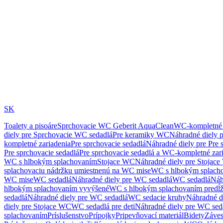
SK
Toalety a pisoáre
Sprchovacie WC Geberit AquaClean
WC-kompletné 
diely pre Sprchovacie WC sedadlá
Pre keramiky WC
Náhradné diely 
kompletné zariadenia
Pre sprchovacie sedadlá
Náhradné diely pre Pre 
Pre sprchovacie sedadlá
Pre sprchovacie sedadlá a WC-kompletné zar
WC s hlbokým splachovaním
Stojace WC
Náhradné diely pre Stojac
splachovaciu nádržku umiestnenú na WC mise
WC s hlbokým splach
WC mise
WC sedadlá
Náhradné diely pre WC sedadlá
WC sedadlá
Náh
hlbokým splachovaním vyvýšené
WC s hlbokým splachovaním predĺ
sedadlá
Náhradné diely pre WC sedadlá
WC sedacie kruhy
Náhradné d
diely pre Stojace WC
WC sedadlá pre deti
Náhradné diely pre WC seda
splachovaním
Príslušenstvo
Prípojky
Pripevňovací materiál
Bidety
Záves