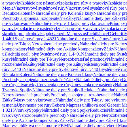
a tvarovky
Izolácie pre nástenky
Izolácia pre rúry a tvarovky
Izolácia p
Mepla
Viacvrstvové systémové rúry
Viacvrstvové systémové rúry pre 
Redukcie
Kolená
Náhradné diely pre Kolená
T-kusy
Náhradné diely pr
Prechody a spojenia, rozoberateľné
Zátky
Náhradné diely pre Zátky
Ná
pre vykurovanie
Náhradné diely pre T-kusy pre vykurovanie
Prípojky 
tvarovky
Izolácie pre nástenky
Izolácia pre rúry a tvarovky
Izolácia pre
skrutiek pre prírubové spoje
Geberit Mapress ušľachtilá oceľ
Geberit M
1.4401
Systémové rúry 1.4521
Náhradné diely pre Systémové rúry 1.
diely pre T-kusy
Nerozoberateľné prechody
Náhradné diely pre Neroz
kompenzátory
Náhradné diely pre Axiálne kompenzátory
Zátky
Náhrad
ušľachtilá oceľ, plyn
Systémové rúry 1.4401
Náhradné diely pre Syst
kusy
Náhradné diely pre T-kusy
Nerozoberateľné prechody
Náhradné d
rozoberateľné
Zátky
Náhradné diely pre Zátky
Nástenky
Náhradné diel
rúry 1.4401
Náhradné diely pre Systémové rúry 1.4401
Systémové rúr
Redukcie
Kolená
Náhradné diely pre Kolená
T-kusy
Náhradné diely pr
Prechody a spojenia, rozoberateľné
Zátky
Náhradné diely pre Zátky
Ge
pre rúry a tvarovky
Upevnenia pre rúry
Upevnenia pre nástenky
Náhrad
Tvarovka
Spojky
Náhradné diely pre Spojky
Redukcie
Náhradné diely 
Nerozoberateľné prechody
Prechody a spojenia, rozoberateľné
Náhradn
Zátky
T-kusy pre vykurovanie
Náhradné diely pre T-kusy pre vykurov
tesnenia
Upevnenia pre rúry
Geberit Mapress uhlíková oceľ
Geberit Ma
1.0215
Vsuvky
Spojky
Náhradné diely pre Spojky
Redukcie
Náhradné d
tvarovky
Nerozoberateľné prechody
Náhradné diely pre Nerozoberate
diely pre Axiálne kompenzátory
Zátky
Náhradné diely pre Zátky
T-kus
Mapress uhlíková oceľ, modré FKM
Náhradné diely pre Geberit Map