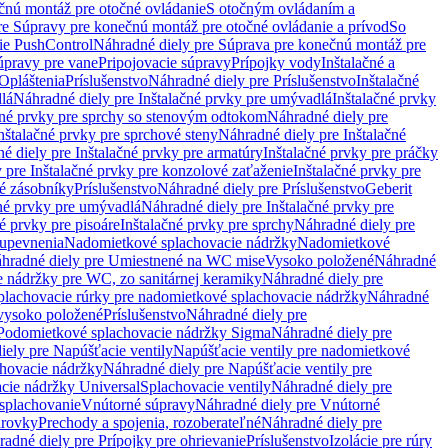
čnú montáž pre otočné ovládanie
S otočným ovládaním a
re Súpravy pre konečnú montáž pre otočné ovládanie a prívod
So
ie PushControl
Náhradné diely pre Súprava pre konečnú montáž pre
úpravy pre vane
Pripojovacie súpravy
Prípojky vody
Inštalačné a
Opláštenia
Príslušenstvo
Náhradné diely pre Príslušenstvo
Inštalačné
lá
Náhradné diely pre Inštalačné prvky pre umývadlá
Inštalačné prvky
čné prvky pre sprchy so stenovým odtokom
Náhradné diely pre
nštalačné prvky pre sprchové steny
Náhradné diely pre Inštalačné
é diely pre Inštalačné prvky pre armatúry
Inštalačné prvky pre práčky
 pre Inštalačné prvky pre konzolové zaťaženie
Inštalačné prvky pre
né zásobníky
Príslušenstvo
Náhradné diely pre Príslušenstvo
Geberit
čné prvky pre umývadlá
Náhradné diely pre Inštalačné prvky pre
é prvky pre pisoáre
Inštalačné prvky pre sprchy
Náhradné diely pre
 upevnenia
Nadomietkové splachovacie nádržky
Nadomietkové
hradné diely pre Umiestnené na WC mise
Vysoko položené
Náhradné
 nádržky pre WC, zo sanitárnej keramiky
Náhradné diely pre
plachovacie rúrky pre nadomietkové splachovacie nádržky
Náhradné
 vysoko položené
Príslušenstvo
Náhradné diely pre
Podomietkové splachovacie nádržky Sigma
Náhradné diely pre
iely pre Napúšťacie ventily
Napúšťacie ventily pre nadomietkové
chovacie nádržky
Náhradné diely pre Napúšťacie ventily pre
acie nádržky Universal
Splachovacie ventily
Náhradné diely pre
 splachovanie
Vnútorné súpravy
Náhradné diely pre Vnútorné
arovky
Prechody a spojenia, rozoberateľné
Náhradné diely pre
adné diely pre Prípojky pre ohrievanie
Príslušenstvo
Izolácie pre rúry