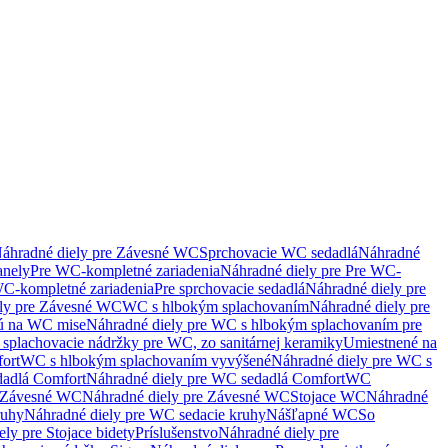
áhradné diely pre Závesné WC
Sprchovacie WC sedadlá
Náhradné
anely
Pre WC-kompletné zariadenia
Náhradné diely pre Pre WC-
C-kompletné zariadenia
Pre sprchovacie sedadlá
Náhradné diely pre
ely pre Závesné WC
WC s hlbokým splachovaním
Náhradné diely pre
nú na WC mise
Náhradné diely pre WC s hlbokým splachovaním pre
splachovacie nádržky pre WC, zo sanitárnej keramiky
Umiestnené na
ort
WC s hlbokým splachovaním vyvýšené
Náhradné diely pre WC s
adlá Comfort
Náhradné diely pre WC sedadlá Comfort
WC
Závesné WC
Náhradné diely pre Závesné WC
Stojace WC
Náhradné
ruhy
Náhradné diely pre WC sedacie kruhy
Nášľapné WC
So
ly pre Stojace bidety
Príslušenstvo
Náhradné diely pre