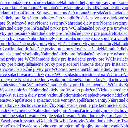
čnú montáž pre otočné ovládanie
Náhradné diely pre Súpravy pre kone
vy pre konečnú montáž pre otočné ovládanie a prívod
Náhradné diely p
vládaním PushControl
Súprava pre konečnú montáž pre stláčacie ovládan
é diely pre So zátkou odtokového ventilu
Príslušenstvo pre odtokové s
pre Systémové steny
Nosné systémy
Náhradné diely pre Nosné systémy
hradné diely pre Inštalačné prvky pre WC
Inštalačné prvky pre umývad
rvky pre pisoáre
Náhradné diely pre Inštalačné prvky pre pisoáre
Inštala
e sprchy a vane
Náhradné diely pre Inštalačné prvky pre sprchy a vane
I
 pre Inštalačné prvky pre výlevky
Inštalačné prvky pre armatúry
Náhradn
umývačky riadu
Inštalačné prvky pre konzolové zaťaženie
Náhradné diely
pre nástenné zásobníky
Náhradné diely pre Inštalačné prvky pre násten
ačné prvky pre WC
Náhradné diely pre Inštalačné prvky pre WC
Inštala
vky pre bidety
Inštalačné prvky pre pisoáre
Náhradné diely pre Inštalačn
stvo
Pre inštalačné prvky pre WC
Pre upevnenia
Náhradné diely pre Pre
ové splachovacie nádržky pre WC, z plastu
Umiestnené na WC mise
Ná
diely pre Nízko a stredne vysoko položené
Nadomietkové splachovacie
Umiestnené na WC mise
Náhradné diely pre Umiestnené na WC mise
S
Vysoko položené
Náhradné diely pre Vysoko položené
Nízko a stredne
suvky, ružice a diely proti vzdutiu
Podomietkové splachovacie nádržky
šenstvo
Napúšťacie a splachovacie ventily
Napúšťacie ventily
Náhradné d
omietkové splachovacie nádržky
Napúšťacie ventily pre keramické spla
 nádržky Universal
Náhradné diely pre Napúšťacie ventily pre splachov
dnoduché splachovanie
Dvojité splachovanie
Náhradné diely pre Dvojité
e
Zásobovacie systémy
Geberit FlowFit
Tvarovky
Náhradné diely pre Tv
tenky
Rozdeľovače so závitovým pripojením
Prípojky pre ohrievanie
Náhr