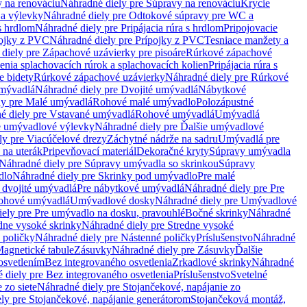
 na renováciu
Náhradné diely pre Súpravy na renováciu
Krycie
a výlevky
Náhradné diely pre Odtokové súpravy pre WC a
 s hrdlom
Náhradné diely pre Pripájacia rúra s hrdlom
Pripojovacie
ojky z PVC
Náhradné diely pre Prípojky z PVC
Tesniace manžety a
diely pre Zápachové uzávierky pre pisoáre
Rúrkové zápachové
enia splachovacích rúrok a splachovacích kolien
Pripájacia rúra s
e bidety
Rúrkové zápachové uzávierky
Náhradné diely pre Rúrkové
umývadlá
Náhradné diely pre Dvojité umývadlá
Nábytkové
ly pre Malé umývadlá
Rohové malé umývadlo
Polozápustné
é diely pre Vstavané umývadlá
Rohové umývadlá
Umývadlá
e umývadlové výlevky
Náhradné diely pre Ďalšie umývadlové
ly pre Viacúčelové drezy
Záchytné nádrže na sadru
Umývadlá pre
 na uterák
Pripevňovací materiál
Dekoračné kryty
Súpravy umývadla
Náhradné diely pre Súpravy umývadla so skrinkou
Súpravy
dlo
Náhradné diely pre Skrinky pod umývadlo
Pre malé
 dvojité umývadlá
Pre nábytkové umývadlá
Náhradné diely pre Pre
rohové umývadlá
Umývadlové dosky
Náhradné diely pre Umývadlové
ely pre Pre umývadlo na dosku, pravouhlé
Bočné skrinky
Náhradné
dne vysoké skrinky
Náhradné diely pre Stredne vysoké
 poličky
Náhradné diely pre Nástenné poličky
Príslušenstvo
Náhradné
agnetické tabule
Zásuvky
Náhradné diely pre Zásuvky
Ďalšie
osvetlením
Bez integrovaného osvetlenia
Zrkadlové skrinky
Náhradné
 diely pre Bez integrovaného osvetlenia
Príslušenstvo
Svetelné
 zo siete
Náhradné diely pre Stojančekové, napájanie zo
ly pre Stojančekové, napájanie generátorom
Stojančeková montáž,