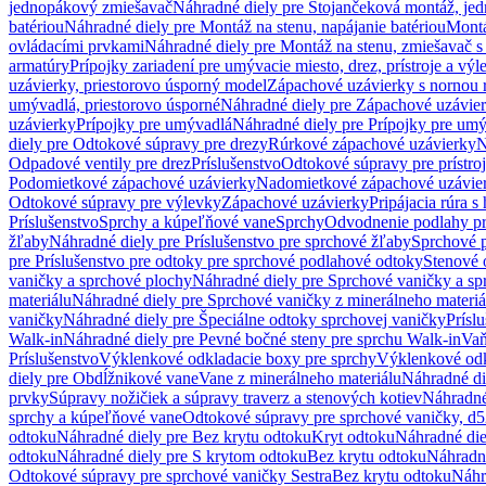
jednopákový zmiešavač
Náhradné diely pre Stojančeková montáž, je
batériou
Náhradné diely pre Montáž na stenu, napájanie batériou
Montá
ovládacími prvkami
Náhradné diely pre Montáž na stenu, zmiešavač 
armatúry
Prípojky zariadení pre umývacie miesto, drez, prístroje a výl
uzávierky, priestorovo úsporný model
Zápachové uzávierky s nornou 
umývadlá, priestorovo úsporné
Náhradné diely pre Zápachové uzávier
uzávierky
Prípojky pre umývadlá
Náhradné diely pre Prípojky pre um
diely pre Odtokové súpravy pre drezy
Rúrkové zápachové uzávierky
N
Odpadové ventily pre drez
Príslušenstvo
Odtokové súpravy pre prístro
Podomietkové zápachové uzávierky
Nadomietkové zápachové uzávie
Odtokové súpravy pre výlevky
Zápachové uzávierky
Pripájacia rúra s
Príslušenstvo
Sprchy a kúpeľňové vane
Sprchy
Odvodnenie podlahy pr
žľaby
Náhradné diely pre Príslušenstvo pre sprchové žľaby
Sprchové 
pre Príslušenstvo pre odtoky pre sprchové podlahové odtoky
Stenové 
vaničky a sprchové plochy
Náhradné diely pre Sprchové vaničky a sp
materiálu
Náhradné diely pre Sprchové vaničky z minerálneho materiá
vaničky
Náhradné diely pre Špeciálne odtoky sprchovej vaničky
Prísl
Walk-in
Náhradné diely pre Pevné bočné steny pre sprchu Walk-in
Vaň
Príslušenstvo
Výklenkové odkladacie boxy pre sprchy
Výklenkové odk
diely pre Obdĺžnikové vane
Vane z minerálneho materiálu
Náhradné di
prvky
Súpravy nožičiek a súpravy traverz a stenových kotiev
Náhradné 
sprchy a kúpeľňové vane
Odtokové súpravy pre sprchové vaničky, d
odtoku
Náhradné diely pre Bez krytu odtoku
Kryt odtoku
Náhradné die
odtoku
Náhradné diely pre S krytom odtoku
Bez krytu odtoku
Náhradné
Odtokové súpravy pre sprchové vaničky Sestra
Bez krytu odtoku
Náhr