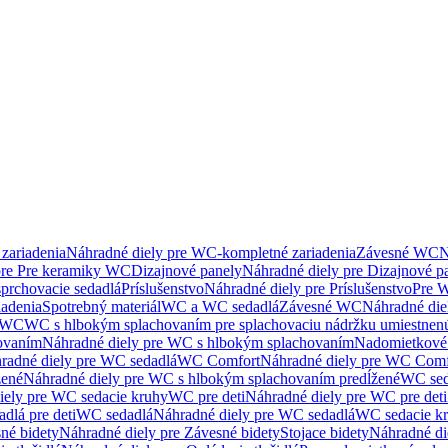
zariadenia
Náhradné diely pre WC-kompletné zariadenia
Závesné WC
N
pre Pre keramiky WC
Dizajnové panely
Náhradné diely pre Dizajnové p
sprchovacie sedadlá
Príslušenstvo
Náhradné diely pre Príslušenstvo
Pre W
iadenia
Spotrebný materiál
WC a WC sedadlá
Závesné WC
Náhradné di
e WC
WC s hlbokým splachovaním pre splachovaciu nádržku umiestne
ovaním
Náhradné diely pre WC s hlbokým splachovaním
Nadomietkové 
radné diely pre WC sedadlá
WC Comfort
Náhradné diely pre WC Comf
žené
Náhradné diely pre WC s hlbokým splachovaním predĺžené
WC sed
iely pre WC sedacie kruhy
WC pre deti
Náhradné diely pre WC pre deti
dlá pre deti
WC sedadlá
Náhradné diely pre WC sedadlá
WC sedacie k
né bidety
Náhradné diely pre Závesné bidety
Stojace bidety
Náhradné die