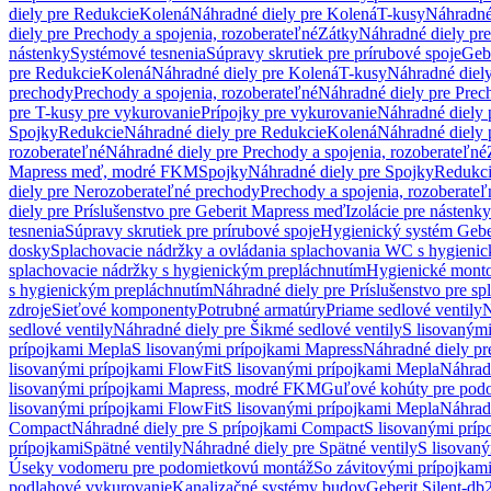
diely pre Redukcie
Kolená
Náhradné diely pre Kolená
T-kusy
Náhradné
diely pre Prechody a spojenia, rozoberateľné
Zátky
Náhradné diely pr
nástenky
Systémové tesnenia
Súpravy skrutiek pre prírubové spoje
Geb
pre Redukcie
Kolená
Náhradné diely pre Kolená
T-kusy
Náhradné diely
prechody
Prechody a spojenia, rozoberateľné
Náhradné diely pre Prech
pre T-kusy pre vykurovanie
Prípojky pre vykurovanie
Náhradné diely 
Spojky
Redukcie
Náhradné diely pre Redukcie
Kolená
Náhradné diely 
rozoberateľné
Náhradné diely pre Prechody a spojenia, rozoberateľné
Mapress meď, modré FKM
Spojky
Náhradné diely pre Spojky
Redukc
diely pre Nerozoberateľné prechody
Prechody a spojenia, rozoberateľ
diely pre Príslušenstvo pre Geberit Mapress meď
Izolácie pre nástenky
tesnenia
Súpravy skrutiek pre prírubové spoje
Hygienický systém Gebe
dosky
Splachovacie nádržky a ovládania splachovania WC s hygieni
splachovacie nádržky s hygienickým prepláchnutím
Hygienické mont
s hygienickým prepláchnutím
Náhradné diely pre Príslušenstvo pre s
zdroje
Sieťové komponenty
Potrubné armatúry
Priame sedlové ventily
N
sedlové ventily
Náhradné diely pre Šikmé sedlové ventily
S lisovanými
prípojkami Mepla
S lisovanými prípojkami Mapress
Náhradné diely pr
lisovanými prípojkami FlowFit
S lisovanými prípojkami Mepla
Náhrad
lisovanými prípojkami Mapress, modré FKM
Guľové kohúty pre pod
lisovanými prípojkami FlowFit
S lisovanými prípojkami Mepla
Náhrad
Compact
Náhradné diely pre S prípojkami Compact
S lisovanými príp
prípojkami
Spätné ventily
Náhradné diely pre Spätné ventily
S lisovan
Úseky vodomeru pre podomietkovú montáž
So závitovými prípojkam
podlahové vykurovanie
Kanalizačné systémy budov
Geberit Silent-db