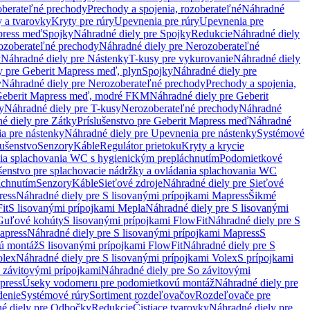
oberateľné prechody
Prechody a spojenia, rozoberateľné
Náhradné
y a tvarovky
Kryty pre rúry
Upevnenia pre rúry
Upevnenia pre
press meď
Spojky
Náhradné diely pre Spojky
Redukcie
Náhradné diely
ozoberateľné prechody
Náhradné diely pre Nerozoberateľné
y
Náhradné diely pre Nástenky
T-kusy pre vykurovanie
Náhradné diely
y pre Geberit Mapress meď, plyn
Spojky
Náhradné diely pre
y
Náhradné diely pre Nerozoberateľné prechody
Prechody a spojenia,
eberit Mapress meď, modré FKM
Náhradné diely pre Geberit
y
Náhradné diely pre T-kusy
Nerozoberateľné prechody
Náhradné
é diely pre Zátky
Príslušenstvo pre Geberit Mapress meď
Náhradné
a pre nástenky
Náhradné diely pre Upevnenia pre nástenky
Systémové
lušenstvo
Senzory
Káble
Regulátor prietoku
Kryty a krycie
nia splachovania WC s hygienickým prepláchnutím
Podomietkové
ušenstvo pre splachovacie nádržky a ovládania splachovania WC
áchnutím
Senzory
Káble
Sieťové zdroje
Náhradné diely pre Sieťové
ress
Náhradné diely pre S lisovanými prípojkami Mapress
Šikmé
it
S lisovanými prípojkami Mepla
Náhradné diely pre S lisovanými
 Guľové kohúty
S lisovanými prípojkami FlowFit
Náhradné diely pre S
apress
Náhradné diely pre S lisovanými prípojkami Mapress
S
ú montáž
S lisovanými prípojkami FlowFit
Náhradné diely pre S
olex
Náhradné diely pre S lisovanými prípojkami Volex
S prípojkami
 závitovými prípojkami
Náhradné diely pre So závitovými
press
Úseky vodomeru pre podomietkovú montáž
Náhradné diely pre
denie
Systémové rúry
Sortiment rozdeľovačov
Rozdeľovače pre
é diely pre Odbočky
Redukcie
Čistiace tvarovky
Náhradné diely pre