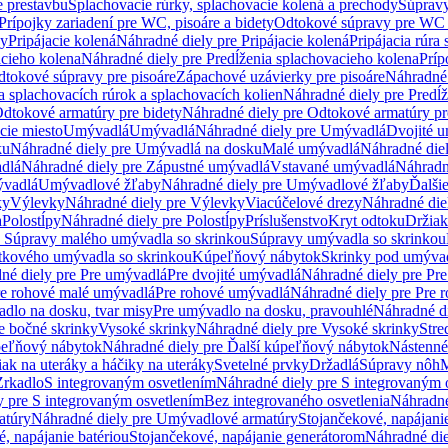
e prestavbu
Splachovacie rúrky, splachovacie kolená a prechody
Súpravy
Prípojky zariadení pre WC, pisoáre a bidety
Odtokové súpravy pre WC 
ky
Pripájacie kolená
Náhradné diely pre Pripájacie kolená
Pripájacia rúra
acieho kolena
Náhradné diely pre Predĺženia splachovacieho kolena
Príp
dtokové súpravy pre pisoáre
Zápachové uzávierky pre pisoáre
Náhradné 
a splachovacích rúrok a splachovacích kolien
Náhradné diely pre Predĺž
dtokové armatúry pre bidety
Náhradné diely pre Odtokové armatúry pr
ie miesto
Umývadlá
Umývadlá
Náhradné diely pre Umývadlá
Dvojité 
ku
Náhradné diely pre Umývadlá na dosku
Malé umývadlá
Náhradné die
dlá
Náhradné diely pre Zápustné umývadlá
Vstavané umývadlá
Náhradn
vadlá
Umývadlové žľaby
Náhradné diely pre Umývadlové žľaby
Ďalši
ky
Výlevky
Náhradné diely pre Výlevky
Viacúčelové drezy
Náhradné die
a
Polostĺpy
Náhradné diely pre Polostĺpy
Príslušenstvo
Kryt odtoku
Držiak
e Súpravy malého umývadla so skrinkou
Súpravy umývadla so skrinkou
tkového umývadla so skrinkou
Kúpeľňový nábytok
Skrinky pod umýva
né diely pre Pre umývadlá
Pre dvojité umývadlá
Náhradné diely pre Pre
re rohové malé umývadlá
Pre rohové umývadlá
Náhradné diely pre Pre 
dlo na dosku, tvar misy
Pre umývadlo na dosku, pravouhlé
Náhradné di
e bočné skrinky
Vysoké skrinky
Náhradné diely pre Vysoké skrinky
Stre
peľňový nábytok
Náhradné diely pre Ďalší kúpeľňový nábytok
Nástenné
ak na uteráky a háčiky na uteráky
Svetelné prvky
Držadlá
Súpravy nôh
M
Zrkadlo
S integrovaným osvetlením
Náhradné diely pre S integrovaným 
y pre S integrovaným osvetlením
Bez integrovaného osvetlenia
Náhradné
atúry
Náhradné diely pre Umývadlové armatúry
Stojančekové, napájanie
, napájanie batériou
Stojančekové, napájanie generátorom
Náhradné die