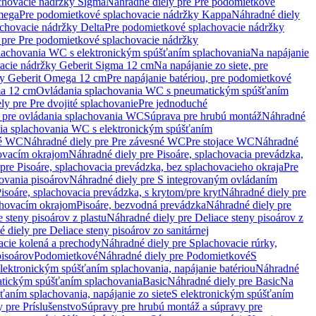
chovacie nádržky Sigma
Náhradné diely pre Pre podomietkové
mega
Pre podomietkové splachovacie nádržky Kappa
Náhradné diely
chovacie nádržky Delta
Pre podomietkové splachovacie nádržky
 pre Pre podomietkové splachovacie nádržky
plachovania WC s elektronickým spúšťaním splachovania
Na napájanie
vacie nádržky Geberit Sigma 12 cm
Na napájanie zo siete, pre
žky Geberit Omega 12 cm
Pre napájanie batériou, pre podomietkové
ma 12 cm
Ovládania splachovania WC s pneumatickým spúšťaním
ly pre Pre dvojité splachovanie
Pre jednoduché
o pre ovládania splachovania WC
Súprava pre hrubú montáž
Náhradné
nia splachovania WC s elektronickým spúšťaním
né WC
Náhradné diely pre Pre závesné WC
Pre stojace WC
Náhradné
hovacím okrajom
Náhradné diely pre Pisoáre, splachovacia prevádzka,
pre Pisoáre, splachovacia prevádzka, bez splachovacieho okraja
Pre
ovania pisoárov
Náhradné diely pre S integrovaným ovládaním
isoáre, splachovacia prevádzka, s krytom/pre kryt
Náhradné diely pre
chovacím okrajom
Pisoáre, bezvodná prevádzka
Náhradné diely pre
e steny pisoárov z plastu
Náhradné diely pre Deliace steny pisoárov z
 diely pre Deliace steny pisoárov zo sanitárnej
acie kolená a prechody
Náhradné diely pre Splachovacie rúrky,
pisoárov
Podomietkové
Náhradné diely pre Podomietkové
S
lektronickým spúšťaním splachovania, napájanie batériou
Náhradné
atickým spúšťaním splachovania
Basic
Náhradné diely pre Basic
Na
ťaním splachovania, napájanie zo siete
S elektronickým spúšťaním
 pre Príslušenstvo
Súpravy pre hrubú montáž a súpravy pre