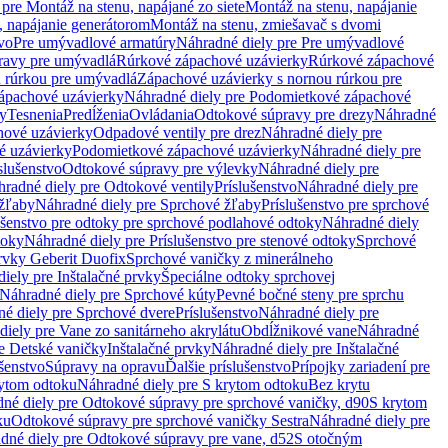
pre Montáž na stenu, napájané zo siete
Montáž na stenu, napájanie
, napájanie generátorom
Montáž na stenu, zmiešavač s dvomi
vo
Pre umývadlové armatúry
Náhradné diely pre Pre umývadlové
ravy pre umývadlá
Rúrkové zápachové uzávierky
Rúrkové zápachové
u rúrkou pre umývadlá
Zápachové uzávierky s nornou rúrkou pre
ápachové uzávierky
Náhradné diely pre Podomietkové zápachové
ky
Tesnenia
Predĺženia
Ovládania
Odtokové súpravy pre drezy
Náhradné
ové uzávierky
Odpadové ventily pre drez
Náhradné diely pre
é uzávierky
Podomietkové zápachové uzávierky
Náhradné diely pre
slušenstvo
Odtokové súpravy pre výlevky
Náhradné diely pre
radné diely pre Odtokové ventily
Príslušenstvo
Náhradné diely pre
žľaby
Náhradné diely pre Sprchové žľaby
Príslušenstvo pre sprchové
ušenstvo pre odtoky pre sprchové podlahové odtoky
Náhradné diely
toky
Náhradné diely pre Príslušenstvo pre stenové odtoky
Sprchové
prvky Geberit Duofix
Sprchové vaničky z minerálneho
iely pre Inštalačné prvky
Špeciálne odtoky sprchovej
Náhradné diely pre Sprchové kúty
Pevné bočné steny pre sprchu
é diely pre Sprchové dvere
Príslušenstvo
Náhradné diely pre
iely pre Vane zo sanitárneho akrylátu
Obdĺžnikové vane
Náhradné
e Detské vaničky
Inštalačné prvky
Náhradné diely pre Inštalačné
ušenstvo
Súpravy na opravu
Ďalšie príslušenstvo
Prípojky zariadení pre
ytom odtoku
Náhradné diely pre S krytom odtoku
Bez krytu
né diely pre Odtokové súpravy pre sprchové vaničky, d90
S krytom
ku
Odtokové súpravy pre sprchové vaničky Sestra
Náhradné diely pre
dné diely pre Odtokové súpravy pre vane, d52
S otočným