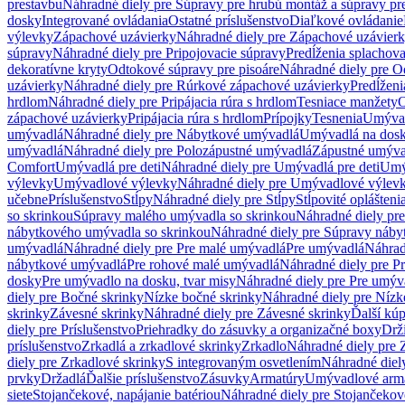
prestavbu
Náhradné diely pre Súpravy pre hrubú montáž a súpravy pr
dosky
Integrované ovládania
Ostatné príslušenstvo
Diaľkové ovládanie
výlevky
Zápachové uzávierky
Náhradné diely pre Zápachové uzávier
súpravy
Náhradné diely pre Pripojovacie súpravy
Predĺženia splachov
dekoratívne kryty
Odtokové súpravy pre pisoáre
Náhradné diely pre O
uzávierky
Náhradné diely pre Rúrkové zápachové uzávierky
Predĺženi
hrdlom
Náhradné diely pre Pripájacia rúra s hrdlom
Tesniace manžety
O
zápachové uzávierky
Pripájacia rúra s hrdlom
Prípojky
Tesnenia
Umývac
umývadlá
Náhradné diely pre Nábytkové umývadlá
Umývadlá na dos
umývadlá
Náhradné diely pre Polozápustné umývadlá
Zápustné umýva
Comfort
Umývadlá pre deti
Náhradné diely pre Umývadlá pre deti
Umý
výlevky
Umývadlové výlevky
Náhradné diely pre Umývadlové výlev
učebne
Príslušenstvo
Stĺpy
Náhradné diely pre Stĺpy
Stĺpovité oplášteni
so skrinkou
Súpravy malého umývadla so skrinkou
Náhradné diely pr
nábytkového umývadla so skrinkou
Náhradné diely pre Súpravy náby
umývadlá
Náhradné diely pre Pre malé umývadlá
Pre umývadlá
Náhrad
nábytkové umývadlá
Pre rohové malé umývadlá
Náhradné diely pre P
dosky
Pre umývadlo na dosku, tvar misy
Náhradné diely pre Pre umýva
diely pre Bočné skrinky
Nízke bočné skrinky
Náhradné diely pre Nízk
skrinky
Závesné skrinky
Náhradné diely pre Závesné skrinky
Ďalší kú
diely pre Príslušenstvo
Priehradky do zásuvky a organizačné boxy
Drži
príslušenstvo
Zrkadlá a zrkadlové skrinky
Zrkadlo
Náhradné diely pre 
diely pre Zrkadlové skrinky
S integrovaným osvetlením
Náhradné diel
prvky
Držadlá
Ďalšie príslušenstvo
Zásuvky
Armatúry
Umývadlové arm
siete
Stojančekové, napájanie batériou
Náhradné diely pre Stojančekové