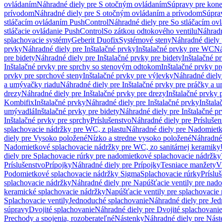
ovládaním
Náhradné diely pre S otočným ovládaním
Súpravy pre kone
prívodom
Náhradné diely pre S otočným ovládaním a prívodom
Súpra
stláčacím ovládaním PushControl
Náhradné diely pre So stláčacím o
stláčacie ovládanie PushControl
So zátkou odtokového ventilu
Náhradn
splachovacie systémy
Geberit Duofix
Systémové steny
Náhradné diely 
prvky
Náhradné diely pre Inštalačné prvky
Inštalačné prvky pre WC
Ná
pre bidety
Náhradné diely pre Inštalačné prvky pre bidety
Inštalačné p
Inštalačné prvky pre sprchy so stenovým odtokom
Inštalačné prvky pr
prvky pre sprchové steny
Inštalačné prvky pre výlevky
Náhradné diely
a umývačky riadu
Náhradné diely pre Inštalačné prvky pre práčky a 
drezy
Náhradné diely pre Inštalačné prvky pre drezy
Inštalačné prvky 
Kombifix
Inštalačné prvky
Náhradné diely pre Inštalačné prvky
Inštal
umývadlá
Inštalačné prvky pre bidety
Náhradné diely pre Inštalačné pr
Inštalačné prvky pre sprchy
Príslušenstvo
Náhradné diely pre Príslušen
splachovacie nádržky pre WC, z plastu
Náhradné diely pre Nadomietk
diely pre Vysoko položené
Nízko a stredne vysoko položené
Náhradné 
Nadomietkové splachovacie nádržky pre WC, zo sanitárnej keramiky
diely pre Splachovacie rúrky pre nadomietkové splachovacie nádržky
Príslušenstvo
Prípojky
Náhradné diely pre Prípojky
Tesniace manžety
V
Podomietkové splachovacie nádržky Sigma
Splachovacie rúrky
Príslu
splachovacie nádržky
Náhradné diely pre Napúšťacie ventily pre nad
keramické splachovacie nádržky
Napúšťacie ventily pre splachovacie
Splachovacie ventily
Jednoduché splachovanie
Náhradné diely pre Je
súpravy
Dvojité splachovanie
Náhradné diely pre Dvojité splachovani
Prechody a spojenia, rozoberateľné
Nástenky
Náhradné diely pre Nás