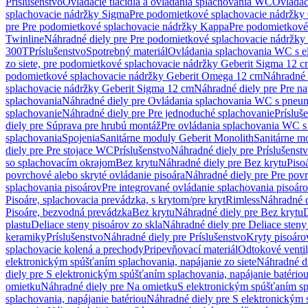
Príslušenstvo
Ovládacie tlačidlá a ovládania splachovania WC
Ovládaci
splachovacie nádržky Sigma
Pre podomietkové splachovacie nádržk
pre Pre podomietkové splachovacie nádržky Kappa
Pre podomietkové
Twinline
Náhradné diely pre Pre podomietkové splachovacie nádržky
300T
Príslušenstvo
Spotrebný materiál
Ovládania splachovania WC s e
zo siete, pre podomietkové splachovacie nádržky Geberit Sigma 12 
podomietkové splachovacie nádržky Geberit Omega 12 cm
Náhradné 
splachovacie nádržky Geberit Sigma 12 cm
Náhradné diely pre Pre n
splachovania
Náhradné diely pre Ovládania splachovania WC s pneu
splachovanie
Náhradné diely pre Pre jednoduché splachovanie
Prísluš
diely pre Súprava pre hrubú montáž
Pre ovládania splachovania WC s
splachovania
Spojenia
Sanitárne moduly Geberit Monolith
Sanitárne m
diely pre Pre stojace WC
Príslušenstvo
Náhradné diely pre Príslušenst
so splachovacím okrajom
Bez krytu
Náhradné diely pre Bez krytu
Piso
povrchové alebo skryté ovládanie pisoára
Náhradné diely pre Pre povr
splachovania pisoárov
Pre integrované ovládanie splachovania pisoár
Pisoáre, splachovacia prevádzka, s krytom/pre kryt
Rimless
Náhradné d
Pisoáre, bezvodná prevádzka
Bez krytu
Náhradné diely pre Bez krytu
D
plastu
Deliace steny pisoárov zo skla
Náhradné diely pre Deliace steny
keramiky
Príslušenstvo
Náhradné diely pre Príslušenstvo
Kryty pisoáro
splachovacie kolená a prechody
Pripevňovací materiál
Odtokové venti
elektronickým spúšťaním splachovania, napájanie zo siete
Náhradné di
diely pre S elektronickým spúšťaním splachovania, napájanie batério
omietku
Náhradné diely pre Na omietku
S elektronickým spúšťaním spl
splachovania, napájanie batériou
Náhradné diely pre S elektronickým 