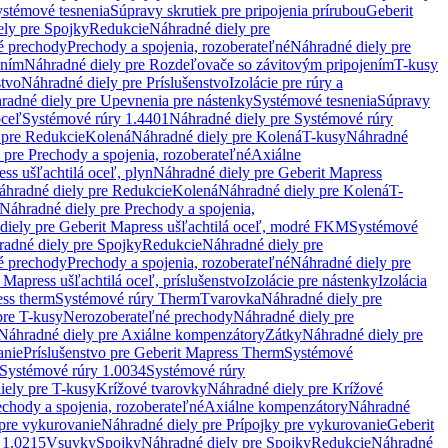
stémové tesnenia
Súpravy skrutiek pre pripojenia prírubou
Geberit
ely pre Spojky
Redukcie
Náhradné diely pre
é prechody
Prechody a spojenia, rozoberateľné
Náhradné diely pre
ením
Náhradné diely pre Rozdeľovače so závitovým pripojením
T-kusy
stvo
Náhradné diely pre Príslušenstvo
Izolácie pre rúry a
radné diely pre Upevnenia pre nástenky
Systémové tesnenia
Súpravy
oceľ
Systémové rúry 1.4401
Náhradné diely pre Systémové rúry
 pre Redukcie
Kolená
Náhradné diely pre Kolená
T-kusy
Náhradné
 pre Prechody a spojenia, rozoberateľné
Axiálne
ss ušľachtilá oceľ, plyn
Náhradné diely pre Geberit Mapress
áhradné diely pre Redukcie
Kolená
Náhradné diely pre Kolená
T-
Náhradné diely pre Prechody a spojenia,
diely pre Geberit Mapress ušľachtilá oceľ, modré FKM
Systémové
adné diely pre Spojky
Redukcie
Náhradné diely pre
é prechody
Prechody a spojenia, rozoberateľné
Náhradné diely pre
 Mapress ušľachtilá oceľ, príslušenstvo
Izolácie pre nástenky
Izolácia
ess therm
Systémové rúry Therm
Tvarovka
Náhradné diely pre
pre T-kusy
Nerozoberateľné prechody
Náhradné diely pre
Náhradné diely pre Axiálne kompenzátory
Zátky
Náhradné diely pre
anie
Príslušenstvo pre Geberit Mapress Therm
Systémové
Systémové rúry 1.0034
Systémové rúry
iely pre T-kusy
Krížové tvarovky
Náhradné diely pre Krížové
echody a spojenia, rozoberateľné
Axiálne kompenzátory
Náhradné
 pre vykurovanie
Náhradné diely pre Prípojky pre vykurovanie
Geberit
 1.0215
Vsuvky
Spojky
Náhradné diely pre Spojky
Redukcie
Náhradné