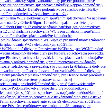
chovacie nádržky Sigma
Náhradné diely pre Pre podomietkové
mega
Pre podomietkové splachovacie nádržky Kappa
Náhradné diely
chovacie nádržky Delta
Pre podomietkové splachovacie nádržky
 pre Pre podomietkové splachovacie nádržky
plachovania WC s elektronickým spúšťaním splachovania
Na napájanie
vacie nádržky Geberit Sigma 12 cm
Na napájanie zo siete, pre
žky Geberit Omega 12 cm
Pre napájanie batériou, pre podomietkové
ma 12 cm
Ovládania splachovania WC s pneumatickým spúšťaním
ly pre Pre dvojité splachovanie
Pre jednoduché
o pre ovládania splachovania WC
Súprava pre hrubú montáž
Náhradné
nia splachovania WC s elektronickým spúšťaním
né WC
Náhradné diely pre Pre závesné WC
Pre stojace WC
Náhradné
hovacím okrajom
Náhradné diely pre Pisoáre, splachovacia prevádzka,
pre Pisoáre, splachovacia prevádzka, bez splachovacieho okraja
Pre
ovania pisoárov
Náhradné diely pre S integrovaným ovládaním
isoáre, splachovacia prevádzka, s krytom/pre kryt
Náhradné diely pre
chovacím okrajom
Pisoáre, bezvodná prevádzka
Náhradné diely pre
e steny pisoárov z plastu
Náhradné diely pre Deliace steny pisoárov z
 diely pre Deliace steny pisoárov zo sanitárnej
acie kolená a prechody
Náhradné diely pre Splachovacie rúrky,
pisoárov
Podomietkové
Náhradné diely pre Podomietkové
S
lektronickým spúšťaním splachovania, napájanie batériou
Náhradné
atickým spúšťaním splachovania
Basic
Náhradné diely pre Basic
Na
ťaním splachovania, napájanie zo siete
S elektronickým spúšťaním
 pre Príslušenstvo
Súpravy pre hrubú montáž a súpravy pre