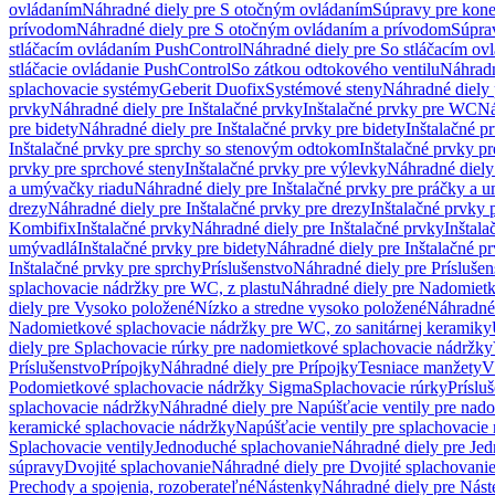
ovládaním
Náhradné diely pre S otočným ovládaním
Súpravy pre kone
prívodom
Náhradné diely pre S otočným ovládaním a prívodom
Súpra
stláčacím ovládaním PushControl
Náhradné diely pre So stláčacím o
stláčacie ovládanie PushControl
So zátkou odtokového ventilu
Náhradn
splachovacie systémy
Geberit Duofix
Systémové steny
Náhradné diely 
prvky
Náhradné diely pre Inštalačné prvky
Inštalačné prvky pre WC
Ná
pre bidety
Náhradné diely pre Inštalačné prvky pre bidety
Inštalačné p
Inštalačné prvky pre sprchy so stenovým odtokom
Inštalačné prvky pr
prvky pre sprchové steny
Inštalačné prvky pre výlevky
Náhradné diely
a umývačky riadu
Náhradné diely pre Inštalačné prvky pre práčky a 
drezy
Náhradné diely pre Inštalačné prvky pre drezy
Inštalačné prvky 
Kombifix
Inštalačné prvky
Náhradné diely pre Inštalačné prvky
Inštal
umývadlá
Inštalačné prvky pre bidety
Náhradné diely pre Inštalačné pr
Inštalačné prvky pre sprchy
Príslušenstvo
Náhradné diely pre Príslušen
splachovacie nádržky pre WC, z plastu
Náhradné diely pre Nadomietk
diely pre Vysoko položené
Nízko a stredne vysoko položené
Náhradné 
Nadomietkové splachovacie nádržky pre WC, zo sanitárnej keramiky
diely pre Splachovacie rúrky pre nadomietkové splachovacie nádržky
Príslušenstvo
Prípojky
Náhradné diely pre Prípojky
Tesniace manžety
V
Podomietkové splachovacie nádržky Sigma
Splachovacie rúrky
Príslu
splachovacie nádržky
Náhradné diely pre Napúšťacie ventily pre nad
keramické splachovacie nádržky
Napúšťacie ventily pre splachovacie
Splachovacie ventily
Jednoduché splachovanie
Náhradné diely pre Je
súpravy
Dvojité splachovanie
Náhradné diely pre Dvojité splachovani
Prechody a spojenia, rozoberateľné
Nástenky
Náhradné diely pre Nás