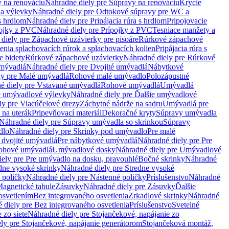
 na renováciu
Náhradné diely pre Súpravy na renováciu
Krycie
a výlevky
Náhradné diely pre Odtokové súpravy pre WC a
 s hrdlom
Náhradné diely pre Pripájacia rúra s hrdlom
Pripojovacie
ojky z PVC
Náhradné diely pre Prípojky z PVC
Tesniace manžety a
diely pre Zápachové uzávierky pre pisoáre
Rúrkové zápachové
enia splachovacích rúrok a splachovacích kolien
Pripájacia rúra s
e bidety
Rúrkové zápachové uzávierky
Náhradné diely pre Rúrkové
umývadlá
Náhradné diely pre Dvojité umývadlá
Nábytkové
ly pre Malé umývadlá
Rohové malé umývadlo
Polozápustné
é diely pre Vstavané umývadlá
Rohové umývadlá
Umývadlá
e umývadlové výlevky
Náhradné diely pre Ďalšie umývadlové
ly pre Viacúčelové drezy
Záchytné nádrže na sadru
Umývadlá pre
 na uterák
Pripevňovací materiál
Dekoračné kryty
Súpravy umývadla
Náhradné diely pre Súpravy umývadla so skrinkou
Súpravy
dlo
Náhradné diely pre Skrinky pod umývadlo
Pre malé
 dvojité umývadlá
Pre nábytkové umývadlá
Náhradné diely pre Pre
rohové umývadlá
Umývadlové dosky
Náhradné diely pre Umývadlové
ely pre Pre umývadlo na dosku, pravouhlé
Bočné skrinky
Náhradné
dne vysoké skrinky
Náhradné diely pre Stredne vysoké
 poličky
Náhradné diely pre Nástenné poličky
Príslušenstvo
Náhradné
agnetické tabule
Zásuvky
Náhradné diely pre Zásuvky
Ďalšie
osvetlením
Bez integrovaného osvetlenia
Zrkadlové skrinky
Náhradné
 diely pre Bez integrovaného osvetlenia
Príslušenstvo
Svetelné
 zo siete
Náhradné diely pre Stojančekové, napájanie zo
ly pre Stojančekové, napájanie generátorom
Stojančeková montáž,