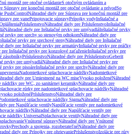
čnú montáž pre otočné ovládanie
S otočným ovládaním a
re Súpravy pre konečnú montáž pre otočné ovládanie a prívod
So
ie PushControl
Náhradné diely pre Súprava pre konečnú montáž pre
úpravy pre vane
Pripojovacie súpravy
Prípojky vody
Inštalačné a
Opláštenia
Príslušenstvo
Náhradné diely pre Príslušenstvo
Inštalačné
lá
Náhradné diely pre Inštalačné prvky pre umývadlá
Inštalačné prvky
čné prvky pre sprchy so stenovým odtokom
Náhradné diely pre
nštalačné prvky pre sprchové steny
Náhradné diely pre Inštalačné
é diely pre Inštalačné prvky pre armatúry
Inštalačné prvky pre práčky
 pre Inštalačné prvky pre konzolové zaťaženie
Inštalačné prvky pre
né zásobníky
Príslušenstvo
Náhradné diely pre Príslušenstvo
Geberit
čné prvky pre umývadlá
Náhradné diely pre Inštalačné prvky pre
é prvky pre pisoáre
Inštalačné prvky pre sprchy
Náhradné diely pre
 upevnenia
Nadomietkové splachovacie nádržky
Nadomietkové
hradné diely pre Umiestnené na WC mise
Vysoko položené
Náhradné
 nádržky pre WC, zo sanitárnej keramiky
Náhradné diely pre
plachovacie rúrky pre nadomietkové splachovacie nádržky
Náhradné
 vysoko položené
Príslušenstvo
Náhradné diely pre
Podomietkové splachovacie nádržky Sigma
Náhradné diely pre
iely pre Napúšťacie ventily
Napúšťacie ventily pre nadomietkové
chovacie nádržky
Náhradné diely pre Napúšťacie ventily pre
acie nádržky Universal
Splachovacie ventily
Náhradné diely pre
 splachovanie
Vnútorné súpravy
Náhradné diely pre Vnútorné
arovky
Prechody a spojenia, rozoberateľné
Náhradné diely pre
adné diely pre Prípojky pre ohrievanie
Príslušenstvo
Izolácie pre rúry