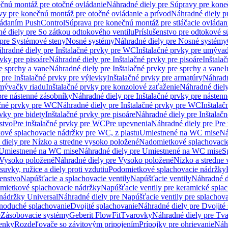
čnú montáž pre otočné ovládanie
Náhradné diely pre Súpravy pre kone
vy pre konečnú montáž pre otočné ovládanie a prívod
Náhradné diely p
vládaním PushControl
Súprava pre konečnú montáž pre stláčacie ovládan
é diely pre So zátkou odtokového ventilu
Príslušenstvo pre odtokové s
pre Systémové steny
Nosné systémy
Náhradné diely pre Nosné systémy
hradné diely pre Inštalačné prvky pre WC
Inštalačné prvky pre umývad
rvky pre pisoáre
Náhradné diely pre Inštalačné prvky pre pisoáre
Inštala
e sprchy a vane
Náhradné diely pre Inštalačné prvky pre sprchy a vane
I
 pre Inštalačné prvky pre výlevky
Inštalačné prvky pre armatúry
Náhradn
umývačky riadu
Inštalačné prvky pre konzolové zaťaženie
Náhradné diely
pre nástenné zásobníky
Náhradné diely pre Inštalačné prvky pre násten
ačné prvky pre WC
Náhradné diely pre Inštalačné prvky pre WC
Inštala
vky pre bidety
Inštalačné prvky pre pisoáre
Náhradné diely pre Inštalačn
stvo
Pre inštalačné prvky pre WC
Pre upevnenia
Náhradné diely pre Pre
ové splachovacie nádržky pre WC, z plastu
Umiestnené na WC mise
Ná
diely pre Nízko a stredne vysoko položené
Nadomietkové splachovacie
Umiestnené na WC mise
Náhradné diely pre Umiestnené na WC mise
S
Vysoko položené
Náhradné diely pre Vysoko položené
Nízko a stredne
suvky, ružice a diely proti vzdutiu
Podomietkové splachovacie nádržky
šenstvo
Napúšťacie a splachovacie ventily
Napúšťacie ventily
Náhradné d
omietkové splachovacie nádržky
Napúšťacie ventily pre keramické spla
 nádržky Universal
Náhradné diely pre Napúšťacie ventily pre splachov
dnoduché splachovanie
Dvojité splachovanie
Náhradné diely pre Dvojité
e
Zásobovacie systémy
Geberit FlowFit
Tvarovky
Náhradné diely pre Tv
tenky
Rozdeľovače so závitovým pripojením
Prípojky pre ohrievanie
Náhr