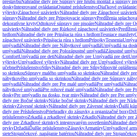
prestavbu
Náhradné diely pre Súpravy pre hrubú montáž a súpravy pr
dosky
Integrované ovládania
Ostatné príslušenstvo
Diaľkové ovládanie
výlevky
Zápachové uzávierky
Náhradné diely pre Zápachové uzávier
súpravy
Náhradné diely pre Pripojovacie súpravy
Predĺženia splachov
dekoratívne kryty
Odtokové súpravy pre pisoáre
Náhradné diely pre O
uzávierky
Náhradné diely pre Rúrkové zápachové uzávierky
Predĺženi
hrdlom
Náhradné diely pre Pripájacia rúra s hrdlom
Tesniace manžety
O
zápachové uzávierky
Pripájacia rúra s hrdlom
Prípojky
Tesnenia
Umývac
umývadlá
Náhradné diely pre Nábytkové umývadlá
Umývadlá na dos
umývadlá
Náhradné diely pre Polozápustné umývadlá
Zápustné umýva
Comfort
Umývadlá pre deti
Náhradné diely pre Umývadlá pre deti
Umý
výlevky
Umývadlové výlevky
Náhradné diely pre Umývadlové výlev
učebne
Príslušenstvo
Stĺpy
Náhradné diely pre Stĺpy
Stĺpovité oplášteni
so skrinkou
Súpravy malého umývadla so skrinkou
Náhradné diely pr
nábytkového umývadla so skrinkou
Náhradné diely pre Súpravy náby
umývadlá
Náhradné diely pre Pre malé umývadlá
Pre umývadlá
Náhrad
nábytkové umývadlá
Pre rohové malé umývadlá
Náhradné diely pre P
dosky
Pre umývadlo na dosku, tvar misy
Náhradné diely pre Pre umýva
diely pre Bočné skrinky
Nízke bočné skrinky
Náhradné diely pre Nízk
skrinky
Závesné skrinky
Náhradné diely pre Závesné skrinky
Ďalší kú
diely pre Príslušenstvo
Priehradky do zásuvky a organizačné boxy
Drži
príslušenstvo
Zrkadlá a zrkadlové skrinky
Zrkadlo
Náhradné diely pre 
diely pre Zrkadlové skrinky
S integrovaným osvetlením
Náhradné diel
prvky
Držadlá
Ďalšie príslušenstvo
Zásuvky
Armatúry
Umývadlové arm
siete
Stojančekové, napájanie batériou
Náhradné diely pre Stojančekové