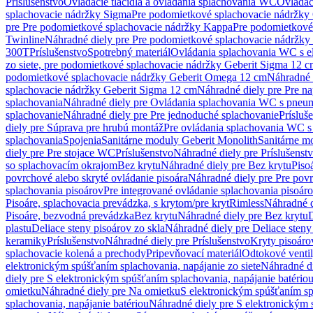
Príslušenstvo
Ovládacie tlačidlá a ovládania splachovania WC
Ovládaci
splachovacie nádržky Sigma
Pre podomietkové splachovacie nádržk
pre Pre podomietkové splachovacie nádržky Kappa
Pre podomietkové
Twinline
Náhradné diely pre Pre podomietkové splachovacie nádržky
300T
Príslušenstvo
Spotrebný materiál
Ovládania splachovania WC s e
zo siete, pre podomietkové splachovacie nádržky Geberit Sigma 12 
podomietkové splachovacie nádržky Geberit Omega 12 cm
Náhradné 
splachovacie nádržky Geberit Sigma 12 cm
Náhradné diely pre Pre n
splachovania
Náhradné diely pre Ovládania splachovania WC s pneu
splachovanie
Náhradné diely pre Pre jednoduché splachovanie
Prísluš
diely pre Súprava pre hrubú montáž
Pre ovládania splachovania WC s
splachovania
Spojenia
Sanitárne moduly Geberit Monolith
Sanitárne m
diely pre Pre stojace WC
Príslušenstvo
Náhradné diely pre Príslušenst
so splachovacím okrajom
Bez krytu
Náhradné diely pre Bez krytu
Piso
povrchové alebo skryté ovládanie pisoára
Náhradné diely pre Pre povr
splachovania pisoárov
Pre integrované ovládanie splachovania pisoár
Pisoáre, splachovacia prevádzka, s krytom/pre kryt
Rimless
Náhradné d
Pisoáre, bezvodná prevádzka
Bez krytu
Náhradné diely pre Bez krytu
D
plastu
Deliace steny pisoárov zo skla
Náhradné diely pre Deliace steny
keramiky
Príslušenstvo
Náhradné diely pre Príslušenstvo
Kryty pisoáro
splachovacie kolená a prechody
Pripevňovací materiál
Odtokové venti
elektronickým spúšťaním splachovania, napájanie zo siete
Náhradné di
diely pre S elektronickým spúšťaním splachovania, napájanie batério
omietku
Náhradné diely pre Na omietku
S elektronickým spúšťaním spl
splachovania, napájanie batériou
Náhradné diely pre S elektronickým 