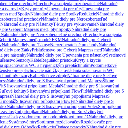
oberateľné prechody
Prechody a spojenia, rozoberateľné
Náhradné
y a tvarovky
Kryty pre rúry
Upevnenia pre rúry
Upevnenia pre
press meď
Spojky
Náhradné diely pre Spojky
Redukcie
Náhradné diely
ozoberateľné prechody
Náhradné diely pre Nerozoberateľné
y
Náhradné diely pre Nástenky
T-kusy pre vykurovanie
Náhradné diely
y pre Geberit Mapress meď, plyn
Spojky
Náhradné diely pre
y
Náhradné diely pre Nerozoberateľné prechody
Prechody a spojenia,
eberit Mapress meď, modré FKM
Náhradné diely pre Geberit
y
Náhradné diely pre T-kusy
Nerozoberateľné prechody
Náhradné
é diely pre Zátky
Príslušenstvo pre Geberit Mapress meď
Náhradné
a pre nástenky
Náhradné diely pre Upevnenia pre nástenky
Systémové
lušenstvo
Senzory
Káble
Regulátor prietoku
Kryty a krycie
nia splachovania WC s hygienickým prepláchnutím
Podomietkové
ušenstvo pre splachovacie nádržky a ovládania splachovania WC
áchnutím
Senzory
Káble
Sieťové zdroje
Náhradné diely pre Sieťové
ress
Náhradné diely pre S lisovanými prípojkami Mapress
Šikmé
it
S lisovanými prípojkami Mepla
Náhradné diely pre S lisovanými
 Guľové kohúty
S lisovanými prípojkami FlowFit
Náhradné diely pre S
apress
Náhradné diely pre S lisovanými prípojkami Mapress
S
ú montáž
S lisovanými prípojkami FlowFit
Náhradné diely pre S
olex
Náhradné diely pre S lisovanými prípojkami Volex
S prípojkami
 závitovými prípojkami
Náhradné diely pre So závitovými
press
Úseky vodomeru pre podomietkovú montáž
Náhradné diely pre
denie
Systémové rúry
Sortiment rozdeľovačov
Rozdeľovače pre
é diely pre Odbočky
Redukcie
Čistiace tvarovky
Náhradné diely pre