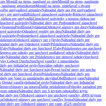
pre Montáž na stenu, napájané zo siete
Montáž na stenu, napájanie
, napájanie generátorom
Montáž na stenu, zmiešavač s dvomi
vo
Pre umývadlové armatúry
Náhradné diely pre Pre umývadlové
ravy pre umývadlá
Rúrkové zápachové uzávierky
Rúrkové zápachové
u rúrkou pre umývadlá
Zápachové uzávierky s nornou rúrkou pre
ápachové uzávierky
Náhradné diely pre Podomietkové zápachové
ky
Tesnenia
Predĺženia
Ovládania
Odtokové súpravy pre drezy
Náhradné
ové uzávierky
Odpadové ventily pre drez
Náhradné diely pre
é uzávierky
Podomietkové zápachové uzávierky
Náhradné diely pre
slušenstvo
Odtokové súpravy pre výlevky
Náhradné diely pre
radné diely pre Odtokové ventily
Príslušenstvo
Náhradné diely pre
žľaby
Náhradné diely pre Sprchové žľaby
Príslušenstvo pre sprchové
ušenstvo pre odtoky pre sprchové podlahové odtoky
Náhradné diely
toky
Náhradné diely pre Príslušenstvo pre stenové odtoky
Sprchové
prvky Geberit Duofix
Sprchové vaničky z minerálneho
iely pre Inštalačné prvky
Špeciálne odtoky sprchovej
Náhradné diely pre Sprchové kúty
Pevné bočné steny pre sprchu
é diely pre Sprchové dvere
Príslušenstvo
Náhradné diely pre
iely pre Vane zo sanitárneho akrylátu
Obdĺžnikové vane
Náhradné
e Detské vaničky
Inštalačné prvky
Náhradné diely pre Inštalačné
ušenstvo
Súpravy na opravu
Ďalšie príslušenstvo
Prípojky zariadení pre
ytom odtoku
Náhradné diely pre S krytom odtoku
Bez krytu
né diely pre Odtokové súpravy pre sprchové vaničky, d90
S krytom
ku
Odtokové súpravy pre sprchové vaničky Sestra
Náhradné diely pre
dné diely pre Odtokové súpravy pre vane, d52
S otočným