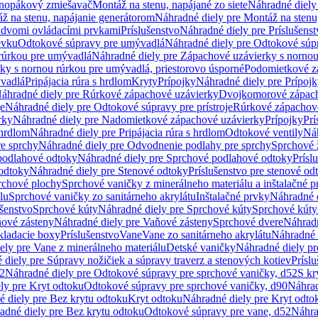
dnopákový zmiešavač
Montáž na stenu, napájané zo siete
Náhradné diely 
ž na stenu, napájanie generátorom
Náhradné diely pre Montáž na stenu
s dvomi ovládacími prvkami
Príslušenstvo
Náhradné diely pre Príslušenst
evku
Odtokové súpravy pre umývadlá
Náhradné diely pre Odtokové súp
rúrkou pre umývadlá
Náhradné diely pre Zápachové uzávierky s norno
ky s nornou rúrkou pre umývadlá, priestorovo úsporné
Podomietkové z
ývadlá
Pripájacia rúra s hrdlom
Kryty
Prípojky
Náhradné diely pre Prípoj
áhradné diely pre Rúrkové zápachové uzávierky
Dvojkomorové zápach
je
Náhradné diely pre Odtokové súpravy pre prístroje
Rúrkové zápachov
rky
Náhradné diely pre Nadomietkové zápachové uzávierky
Prípojky
Prí
 hrdlom
Náhradné diely pre Pripájacia rúra s hrdlom
Odtokové ventily
Náh
e sprchy
Náhradné diely pre Odvodnenie podlahy pre sprchy
Sprchové 
podlahové odtoky
Náhradné diely pre Sprchové podlahové odtoky
Prísl
odtoky
Náhradné diely pre Stenové odtoky
Príslušenstvo pre stenové od
rchové plochy
Sprchové vaničky z minerálneho materiálu a inštalačné 
lu
Sprchové vaničky zo sanitárneho akrylátu
Inštalačné prvky
Náhradné d
ušenstvo
Sprchové kúty
Náhradné diely pre Sprchové kúty
Sprchové kúty
ové zásteny
Náhradné diely pre Vaňové zásteny
Sprchové dvere
Náhradn
ladacie boxy
Príslušenstvo
Vane
Vane zo sanitárneho akrylátu
Náhradné d
ely pre Vane z minerálneho materiálu
Detské vaničky
Náhradné diely pr
diely pre Súpravy nožičiek a súpravy traverz a stenových kotiev
Prísl
52
Náhradné diely pre Odtokové súpravy pre sprchové vaničky, d52
S kr
ly pre Kryt odtoku
Odtokové súpravy pre sprchové vaničky, d90
Náhrad
 diely pre Bez krytu odtoku
Kryt odtoku
Náhradné diely pre Kryt odto
adné diely pre Bez krytu odtoku
Odtokové súpravy pre vane, d52
Náhra