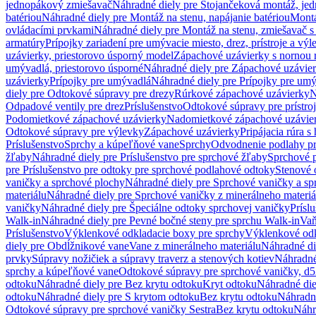
jednopákový zmiešavač
Náhradné diely pre Stojančeková montáž, je
batériou
Náhradné diely pre Montáž na stenu, napájanie batériou
Montá
ovládacími prvkami
Náhradné diely pre Montáž na stenu, zmiešavač 
armatúry
Prípojky zariadení pre umývacie miesto, drez, prístroje a výl
uzávierky, priestorovo úsporný model
Zápachové uzávierky s nornou 
umývadlá, priestorovo úsporné
Náhradné diely pre Zápachové uzávier
uzávierky
Prípojky pre umývadlá
Náhradné diely pre Prípojky pre um
diely pre Odtokové súpravy pre drezy
Rúrkové zápachové uzávierky
N
Odpadové ventily pre drez
Príslušenstvo
Odtokové súpravy pre prístro
Podomietkové zápachové uzávierky
Nadomietkové zápachové uzávie
Odtokové súpravy pre výlevky
Zápachové uzávierky
Pripájacia rúra s
Príslušenstvo
Sprchy a kúpeľňové vane
Sprchy
Odvodnenie podlahy pr
žľaby
Náhradné diely pre Príslušenstvo pre sprchové žľaby
Sprchové 
pre Príslušenstvo pre odtoky pre sprchové podlahové odtoky
Stenové 
vaničky a sprchové plochy
Náhradné diely pre Sprchové vaničky a sp
materiálu
Náhradné diely pre Sprchové vaničky z minerálneho materiá
vaničky
Náhradné diely pre Špeciálne odtoky sprchovej vaničky
Prísl
Walk-in
Náhradné diely pre Pevné bočné steny pre sprchu Walk-in
Vaň
Príslušenstvo
Výklenkové odkladacie boxy pre sprchy
Výklenkové odk
diely pre Obdĺžnikové vane
Vane z minerálneho materiálu
Náhradné di
prvky
Súpravy nožičiek a súpravy traverz a stenových kotiev
Náhradné 
sprchy a kúpeľňové vane
Odtokové súpravy pre sprchové vaničky, d
odtoku
Náhradné diely pre Bez krytu odtoku
Kryt odtoku
Náhradné die
odtoku
Náhradné diely pre S krytom odtoku
Bez krytu odtoku
Náhradné
Odtokové súpravy pre sprchové vaničky Sestra
Bez krytu odtoku
Náhr