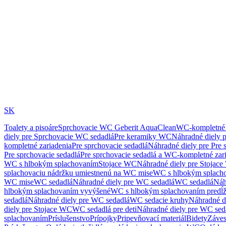
SK
Toalety a pisoáre
Sprchovacie WC Geberit AquaClean
WC-kompletné 
diely pre Sprchovacie WC sedadlá
Pre keramiky WC
Náhradné diely 
kompletné zariadenia
Pre sprchovacie sedadlá
Náhradné diely pre Pre 
Pre sprchovacie sedadlá
Pre sprchovacie sedadlá a WC-kompletné zar
WC s hlbokým splachovaním
Stojace WC
Náhradné diely pre Stojac
splachovaciu nádržku umiestnenú na WC mise
WC s hlbokým splach
WC mise
WC sedadlá
Náhradné diely pre WC sedadlá
WC sedadlá
Náh
hlbokým splachovaním vyvýšené
WC s hlbokým splachovaním predĺ
sedadlá
Náhradné diely pre WC sedadlá
WC sedacie kruhy
Náhradné d
diely pre Stojace WC
WC sedadlá pre deti
Náhradné diely pre WC seda
splachovaním
Príslušenstvo
Prípojky
Pripevňovací materiál
Bidety
Záves