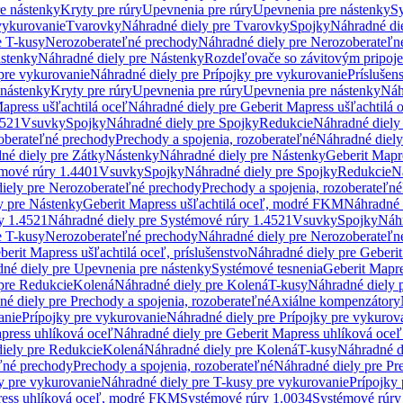
re nástenky
Kryty pre rúry
Upevnenia pre rúry
Upevnenia pre nástenky
Sy
vykurovanie
Tvarovky
Náhradné diely pre Tvarovky
Spojky
Náhradné di
e T-kusy
Nerozoberateľné prechody
Náhradné diely pre Nerozoberateľn
stenky
Náhradné diely pre Nástenky
Rozdeľovače so závitovým pripoj
pre vykurovanie
Náhradné diely pre Prípojky pre vykurovanie
Príslušen
 nástenky
Kryty pre rúry
Upevnenia pre rúry
Upevnenia pre nástenky
Náh
apress ušľachtilá oceľ
Náhradné diely pre Geberit Mapress ušľachtilá 
4521
Vsuvky
Spojky
Náhradné diely pre Spojky
Redukcie
Náhradné diely
oberateľné prechody
Prechody a spojenia, rozoberateľné
Náhradné diely
né diely pre Zátky
Nástenky
Náhradné diely pre Nástenky
Geberit Mapre
émové rúry 1.4401
Vsuvky
Spojky
Náhradné diely pre Spojky
Redukcie
N
iely pre Nerozoberateľné prechody
Prechody a spojenia, rozoberateľné
y pre Nástenky
Geberit Mapress ušľachtilá oceľ, modré FKM
Náhradné 
y 1.4521
Náhradné diely pre Systémové rúry 1.4521
Vsuvky
Spojky
Náhr
e T-kusy
Nerozoberateľné prechody
Náhradné diely pre Nerozoberateľn
berit Mapress ušľachtilá oceľ, príslušenstvo
Náhradné diely pre Geberit
né diely pre Upevnenia pre nástenky
Systémové tesnenia
Geberit Mapr
pre Redukcie
Kolená
Náhradné diely pre Kolená
T-kusy
Náhradné diely 
é diely pre Prechody a spojenia, rozoberateľné
Axiálne kompenzátory
anie
Prípojky pre vykurovanie
Náhradné diely pre Prípojky pre vykurov
press uhlíková oceľ
Náhradné diely pre Geberit Mapress uhlíková oceľ
iely pre Redukcie
Kolená
Náhradné diely pre Kolená
T-kusy
Náhradné d
ľné prechody
Prechody a spojenia, rozoberateľné
Náhradné diely pre Pr
y pre vykurovanie
Náhradné diely pre T-kusy pre vykurovanie
Prípojky
ress uhlíková oceľ, modré FKM
Systémové rúry 1.0034
Systémové rúry