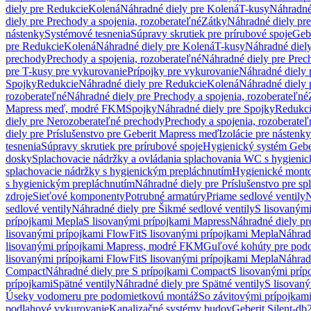
diely pre Redukcie
Kolená
Náhradné diely pre Kolená
T-kusy
Náhradné
diely pre Prechody a spojenia, rozoberateľné
Zátky
Náhradné diely pr
nástenky
Systémové tesnenia
Súpravy skrutiek pre prírubové spoje
Geb
pre Redukcie
Kolená
Náhradné diely pre Kolená
T-kusy
Náhradné diely
prechody
Prechody a spojenia, rozoberateľné
Náhradné diely pre Prech
pre T-kusy pre vykurovanie
Prípojky pre vykurovanie
Náhradné diely 
Spojky
Redukcie
Náhradné diely pre Redukcie
Kolená
Náhradné diely 
rozoberateľné
Náhradné diely pre Prechody a spojenia, rozoberateľné
Mapress meď, modré FKM
Spojky
Náhradné diely pre Spojky
Redukc
diely pre Nerozoberateľné prechody
Prechody a spojenia, rozoberateľ
diely pre Príslušenstvo pre Geberit Mapress meď
Izolácie pre nástenky
tesnenia
Súpravy skrutiek pre prírubové spoje
Hygienický systém Gebe
dosky
Splachovacie nádržky a ovládania splachovania WC s hygieni
splachovacie nádržky s hygienickým prepláchnutím
Hygienické mont
s hygienickým prepláchnutím
Náhradné diely pre Príslušenstvo pre s
zdroje
Sieťové komponenty
Potrubné armatúry
Priame sedlové ventily
N
sedlové ventily
Náhradné diely pre Šikmé sedlové ventily
S lisovanými
prípojkami Mepla
S lisovanými prípojkami Mapress
Náhradné diely pr
lisovanými prípojkami FlowFit
S lisovanými prípojkami Mepla
Náhrad
lisovanými prípojkami Mapress, modré FKM
Guľové kohúty pre pod
lisovanými prípojkami FlowFit
S lisovanými prípojkami Mepla
Náhrad
Compact
Náhradné diely pre S prípojkami Compact
S lisovanými príp
prípojkami
Spätné ventily
Náhradné diely pre Spätné ventily
S lisovan
Úseky vodomeru pre podomietkovú montáž
So závitovými prípojkam
podlahové vykurovanie
Kanalizačné systémy budov
Geberit Silent-db