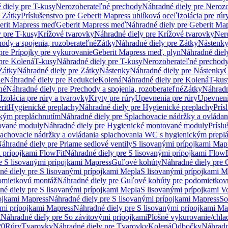
 diely pre T-kusy
Nerozoberateľné prechody
Náhradné diely pre Neroz
e Zátky
Príslušenstvo pre Geberit Mapress uhlíková oceľ
Izolácia pre rúr
erit Mapress meď
Geberit Mapress meď
Náhradné diely pre Geberit Ma
 pre T-kusy
Krížové tvarovky
Náhradné diely pre Krížové tvarovky
Ner
ody a spojenia, rozoberateľné
Zátky
Náhradné diely pre Zátky
Nástenk
pre Prípojky pre vykurovanie
Geberit Mapress meď, plyn
Náhradné diel
pre Kolená
T-kusy
Náhradné diely pre T-kusy
Nerozoberateľné prechod
Zátky
Náhradné diely pre Zátky
Nástenky
Náhradné diely pre Nástenky
G
ie
Náhradné diely pre Redukcie
Kolená
Náhradné diely pre Kolená
T-kus
né
Náhradné diely pre Prechody a spojenia, rozoberateľné
Zátky
Náhradn
Izolácia pre rúry a tvarovky
Kryty pre rúry
Upevnenia pre rúry
Upevneni
rit
Hygienické preplachy
Náhradné diely pre Hygienické preplachy
Prís
ckým prepláchnutím
Náhradné diely pre Splachovacie nádržky a ovláda
ované moduly
Náhradné diely pre Hygienické montované moduly
Prísl
plachovacie nádržky a ovládania splachovania WC s hygienickým prepl
áhradné diely pre Priame sedlové ventily
S lisovanými prípojkami Map
 prípojkami FlowFit
Náhradné diely pre S lisovanými prípojkami FlowF
e S lisovanými prípojkami Mapress
Guľové kohúty
Náhradné diely pre
né diely pre S lisovanými prípojkami Mepla
S lisovanými prípojkami M
omietkovú montáž
Náhradné diely pre Guľové kohúty pre podomietkov
né diely pre S lisovanými prípojkami Mepla
S lisovanými prípojkami V
ojkami Mapress
Náhradné diely pre S lisovanými prípojkami Mapress
So
ými prípojkami Mapress
Náhradné diely pre S lisovanými prípojkami Ma
i
Náhradné diely pre So závitovými prípojkami
Plošné vykurovanie/chla
20
Rúry
Tvarovky
Náhradné diely pre Tvarovky
Kolená
Odbočky
Náhradn