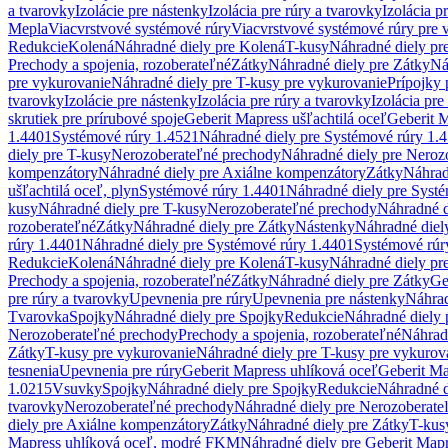
a tvarovky
Izolácie pre nástenky
Izolácia pre rúry a tvarovky
Izolácia p
Mepla
Viacvrstvové systémové rúry
Viacvrstvové systémové rúry pre 
Redukcie
Kolená
Náhradné diely pre Kolená
T-kusy
Náhradné diely pr
Prechody a spojenia, rozoberateľné
Zátky
Náhradné diely pre Zátky
Ná
pre vykurovanie
Náhradné diely pre T-kusy pre vykurovanie
Prípojky 
tvarovky
Izolácie pre nástenky
Izolácia pre rúry a tvarovky
Izolácia pre
skrutiek pre prírubové spoje
Geberit Mapress ušľachtilá oceľ
Geberit M
1.4401
Systémové rúry 1.4521
Náhradné diely pre Systémové rúry 1.
diely pre T-kusy
Nerozoberateľné prechody
Náhradné diely pre Neroz
kompenzátory
Náhradné diely pre Axiálne kompenzátory
Zátky
Náhrad
ušľachtilá oceľ, plyn
Systémové rúry 1.4401
Náhradné diely pre Syst
kusy
Náhradné diely pre T-kusy
Nerozoberateľné prechody
Náhradné d
rozoberateľné
Zátky
Náhradné diely pre Zátky
Nástenky
Náhradné diel
rúry 1.4401
Náhradné diely pre Systémové rúry 1.4401
Systémové rúr
Redukcie
Kolená
Náhradné diely pre Kolená
T-kusy
Náhradné diely pr
Prechody a spojenia, rozoberateľné
Zátky
Náhradné diely pre Zátky
Ge
pre rúry a tvarovky
Upevnenia pre rúry
Upevnenia pre nástenky
Náhrad
Tvarovka
Spojky
Náhradné diely pre Spojky
Redukcie
Náhradné diely 
Nerozoberateľné prechody
Prechody a spojenia, rozoberateľné
Náhradn
Zátky
T-kusy pre vykurovanie
Náhradné diely pre T-kusy pre vykurov
tesnenia
Upevnenia pre rúry
Geberit Mapress uhlíková oceľ
Geberit Ma
1.0215
Vsuvky
Spojky
Náhradné diely pre Spojky
Redukcie
Náhradné d
tvarovky
Nerozoberateľné prechody
Náhradné diely pre Nerozoberate
diely pre Axiálne kompenzátory
Zátky
Náhradné diely pre Zátky
T-kus
Mapress uhlíková oceľ, modré FKM
Náhradné diely pre Geberit Map