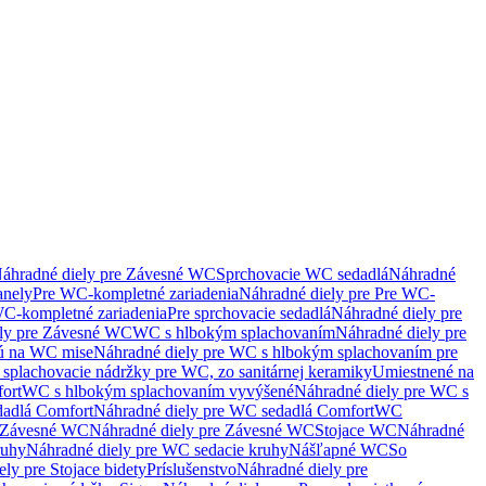
áhradné diely pre Závesné WC
Sprchovacie WC sedadlá
Náhradné
anely
Pre WC-kompletné zariadenia
Náhradné diely pre Pre WC-
C-kompletné zariadenia
Pre sprchovacie sedadlá
Náhradné diely pre
ely pre Závesné WC
WC s hlbokým splachovaním
Náhradné diely pre
nú na WC mise
Náhradné diely pre WC s hlbokým splachovaním pre
splachovacie nádržky pre WC, zo sanitárnej keramiky
Umiestnené na
ort
WC s hlbokým splachovaním vyvýšené
Náhradné diely pre WC s
adlá Comfort
Náhradné diely pre WC sedadlá Comfort
WC
Závesné WC
Náhradné diely pre Závesné WC
Stojace WC
Náhradné
ruhy
Náhradné diely pre WC sedacie kruhy
Nášľapné WC
So
ly pre Stojace bidety
Príslušenstvo
Náhradné diely pre