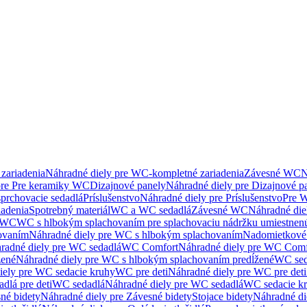
zariadenia
Náhradné diely pre WC-kompletné zariadenia
Závesné WC
N
pre Pre keramiky WC
Dizajnové panely
Náhradné diely pre Dizajnové p
sprchovacie sedadlá
Príslušenstvo
Náhradné diely pre Príslušenstvo
Pre W
iadenia
Spotrebný materiál
WC a WC sedadlá
Závesné WC
Náhradné di
e WC
WC s hlbokým splachovaním pre splachovaciu nádržku umiestne
ovaním
Náhradné diely pre WC s hlbokým splachovaním
Nadomietkové 
radné diely pre WC sedadlá
WC Comfort
Náhradné diely pre WC Comf
žené
Náhradné diely pre WC s hlbokým splachovaním predĺžené
WC sed
iely pre WC sedacie kruhy
WC pre deti
Náhradné diely pre WC pre deti
dlá pre deti
WC sedadlá
Náhradné diely pre WC sedadlá
WC sedacie k
né bidety
Náhradné diely pre Závesné bidety
Stojace bidety
Náhradné die