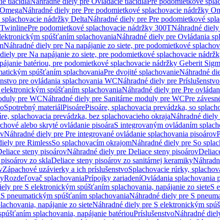
e tlačidlá
Náhradné diely pre Ovládacie tlačidlá
Pre podomietkové spla
y Omega
Náhradné diely pre Pre podomietkové splachovacie nádržky O
 splachovacie nádržky Delta
Náhradné diely pre Pre podomietkové spla
 Twinline
Pre podomietkové splachovacie nádržky 300T
Náhradné diely
lektronickým spúšťaním splachovania
Náhradné diely pre Ovládania s
cm
Náhradné diely pre Na napájanie zo siete, pre podomietkové splacho
diely pre Na napájanie zo siete, pre podomietkové splachovacie nádr
apájanie batériou, pre podomietkové splachovacie nádržky Geberit Sig
matickým spúšťaním splachovania
Pre dvojité splachovanie
Náhradné die
enstvo pre ovládania splachovania WC
Náhradné diely pre Príslušenstv
 elektronickým spúšťaním splachovania
Náhradné diely pre Pre ovláda
oduly pre WC
Náhradné diely pre Sanitárne moduly pre WC
Pre záves
vo
Spotrebný materiál
Pisoáre
Pisoáre, splachovacia prevádzka, so splac
áre, splachovacia prevádzka, bez splachovacieho okraja
Náhradné diely 
chové alebo skryté ovládanie pisoára
S integrovaným ovládaním splach
ov
Náhradné diely pre Pre integrované ovládanie splachovania pisoárov
P
iely pre Rimless
So splachovacím okrajom
Náhradné diely pre So spla
eliace steny pisoárov
Náhradné diely pre Deliace steny pisoárov
Deliac
 pisoárov zo skla
Deliace steny pisoárov zo sanitárnej keramiky
Náhradné
v
Zápachové uzávierky a ich príslušenstvo
Splachovacie rúrky, splachov
ly
Rozdeľovač splachovania
Prípojky zariadení
Ovládania splachovania 
ely pre S elektronickým spúšťaním splachovania, napájanie zo siete
S e
u
S pneumatickým spúšťaním splachovania
Náhradné diely pre S pneum
achovania, napájanie zo siete
Náhradné diely pre S elektronickým spúš
spúšťaním splachovania, napájanie batériou
Príslušenstvo
Náhradné diely