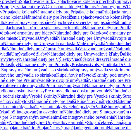
e prestavbu
Splachovacie rúrky, splachovacie kolená a prechody
Súpravy
Prípojky zariadení pre WC, pisoáre a bidety
Odtokové súpravy pre WC 
ky
Pripájacie kolená
Náhradné diely pre Pripájacie kolená
Pripájacia rúra
acieho kolena
Náhradné diely pre Predĺženia splachovacieho kolena
Príp
dtokové súpravy pre pisoáre
Zápachové uzávierky pre pisoáre
Náhradné 
a splachovacích rúrok a splachovacích kolien
Náhradné diely pre Predĺž
dtokové armatúry pre bidety
Náhradné diely pre Odtokové armatúry pr
ie miesto
Umývadlá
Umývadlá
Náhradné diely pre Umývadlá
Dvojité 
ku
Náhradné diely pre Umývadlá na dosku
Malé umývadlá
Náhradné die
dlá
Náhradné diely pre Zápustné umývadlá
Vstavané umývadlá
Náhradn
vadlá
Umývadlové žľaby
Náhradné diely pre Umývadlové žľaby
Ďalši
ky
Výlevky
Náhradné diely pre Výlevky
Viacúčelové drezy
Náhradné die
a
Polostĺpy
Náhradné diely pre Polostĺpy
Príslušenstvo
Kryt odtoku
Držiak
e Súpravy malého umývadla so skrinkou
Súpravy umývadla so skrinkou
tkového umývadla so skrinkou
Kúpeľňový nábytok
Skrinky pod umýva
né diely pre Pre umývadlá
Pre dvojité umývadlá
Náhradné diely pre Pre
re rohové malé umývadlá
Pre rohové umývadlá
Náhradné diely pre Pre 
dlo na dosku, tvar misy
Pre umývadlo na dosku, pravouhlé
Náhradné di
e bočné skrinky
Vysoké skrinky
Náhradné diely pre Vysoké skrinky
Stre
peľňový nábytok
Náhradné diely pre Ďalší kúpeľňový nábytok
Nástenné
ak na uteráky a háčiky na uteráky
Svetelné prvky
Držadlá
Súpravy nôh
M
Zrkadlo
S integrovaným osvetlením
Náhradné diely pre S integrovaným 
y pre S integrovaným osvetlením
Bez integrovaného osvetlenia
Náhradné
atúry
Náhradné diely pre Umývadlové armatúry
Stojančekové, napájanie
, napájanie batériou
Stojančekové, napájanie generátorom
Náhradné die