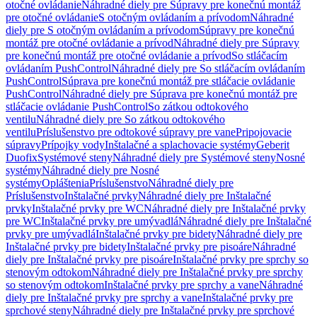
otočné ovládanie
Náhradné diely pre Súpravy pre konečnú montáž
pre otočné ovládanie
S otočným ovládaním a prívodom
Náhradné
diely pre S otočným ovládaním a prívodom
Súpravy pre konečnú
montáž pre otočné ovládanie a prívod
Náhradné diely pre Súpravy
pre konečnú montáž pre otočné ovládanie a prívod
So stláčacím
ovládaním PushControl
Náhradné diely pre So stláčacím ovládaním
PushControl
Súprava pre konečnú montáž pre stláčacie ovládanie
PushControl
Náhradné diely pre Súprava pre konečnú montáž pre
stláčacie ovládanie PushControl
So zátkou odtokového
ventilu
Náhradné diely pre So zátkou odtokového
ventilu
Príslušenstvo pre odtokové súpravy pre vane
Pripojovacie
súpravy
Prípojky vody
Inštalačné a splachovacie systémy
Geberit
Duofix
Systémové steny
Náhradné diely pre Systémové steny
Nosné
systémy
Náhradné diely pre Nosné
systémy
Opláštenia
Príslušenstvo
Náhradné diely pre
Príslušenstvo
Inštalačné prvky
Náhradné diely pre Inštalačné
prvky
Inštalačné prvky pre WC
Náhradné diely pre Inštalačné prvky
pre WC
Inštalačné prvky pre umývadlá
Náhradné diely pre Inštalačné
prvky pre umývadlá
Inštalačné prvky pre bidety
Náhradné diely pre
Inštalačné prvky pre bidety
Inštalačné prvky pre pisoáre
Náhradné
diely pre Inštalačné prvky pre pisoáre
Inštalačné prvky pre sprchy so
stenovým odtokom
Náhradné diely pre Inštalačné prvky pre sprchy
so stenovým odtokom
Inštalačné prvky pre sprchy a vane
Náhradné
diely pre Inštalačné prvky pre sprchy a vane
Inštalačné prvky pre
sprchové steny
Náhradné diely pre Inštalačné prvky pre sprchové