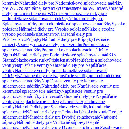
keramiky
Náhradné diely pre Nadomietkové splachovacie nádržky
pre WC, zo sanitárnej keramiky
Umiestnené na WC mise
Náhradné
diely pre Umiestnené na WC mise
Splachovacie rúrky pre
nadomietkové splachovacie nádržky
Náhradné diely pre
Splachovacie rúrky pre nadomietkové splachovacie nádržky
Vysoko
položené
Náhradné diely pre Vysoko položené
Nízko a stredne
vysoko položené
Príslušenstvo
Náhradné diely pre
Príslušenstvo
Prípojky
Náhradné diely pre Prípojky
Tesniace
manžety
Vsuvky, ružice a diely proti vzdutiu
Podomietkové
splachovacie nádržky
Podomietkové splachovacie nádržky
Sigma
Náhradné diely pre Podomietkové splachovacie nádržky
Sigma
Splachovacie rúrky
Príslušenstvo
Napúšťacie a splachovacie
ventily
Napúšťacie ventily
Náhradné diely pre Napúšťacie
ventily
Napúšťacie ventily pre nadomietkové splachovacie
nádržky
Náhradné diely pre Napúšťacie ventily pre nadomietkové
splachovacie nádržky
Napúšťacie ventily pre keramické
splachovacie nádržky
Náhradné diely pre Napúšťacie ventily pre
keramické splachovacie nádržky
Napúšťacie ventily pre
splachovacie nádržky Universal
Náhradné diely pre Napúšťacie
ventily pre splachovacie nádržky Universal
Splachovacie
ventily
Náhradné diely pre Splachovacie ventily
Jednoduché
splachovanie
Náhradné diely pre Jednoduché splachovanie
Dvojité
splachovanie
Náhradné diely pre Dvojité splachovanie
Vnútorné
súpravy
Náhradné diely pre Vnútorné súpravy
Dvojité
splachovanie
Náhradné diely pre Dvojité splachovanie
Zásobovacie