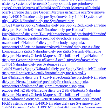
nástenky
Systémové tesnenia
Súpravy skrutiek pre prírubové
spoje
Geberit Mapress ušľachtilá oceľ
Geberit Mapress ušľachtilá
oceľ
Náhradné diely pre Geberit Mapress ušľachtilá oceľ
Systémové
rúry 1.4401
Náhradné diely pre Systémové rúry 1.4401
Systémové
rúry 1.4521
Náhradné diely pre Systémové rúry
1.4521
Vsuvky
Spojky
Náhradné diely pre Spojky
Redukcie
Náhradné
diely pre Redukcie
Kolená
Náhradné diely pre Kolená
T-
kusy
Náhradné diely pre T-kusy
Nerozoberateľné prechody
Náhradné
diely pre Nerozoberateľné prechody
Prechody a spojenia,
rozoberateľné
Náhradné diely pre Prechody a spojenia,
rozoberateľné
Axiálne kompenzátory
Náhradné diely pre Axiálne
kompenzátory
Zátky
Náhradné diely pre Zátky
Nástenky
Náhradné
diely pre Nástenky
Geberit Mapress ušľachtilá oceľ, plyn
Náhradné
diely pre Geberit Mapress ušľachtilá oceľ, plyn
Systémové rúry
1.4401
Náhradné diely pre Systémové rúry
1.4401
Vsuvky
Spojky
Náhradné diely pre Spojky
Redukcie
Náhradné
diely pre Redukcie
Kolená
Náhradné diely pre Kolená
T-
kusy
Náhradné diely pre T-kusy
Nerozoberateľné prechody
Náhradné
diely pre Nerozoberateľné prechody
Prechody a spojenia,
rozoberateľné
Náhradné diely pre Prechody a spojenia,
rozoberateľné
Zátky
Náhradné diely pre Zátky
Nástenky
Náhradné
diely pre Nástenky
Geberit Mapress ušľachtilá oceľ, modré
FKM
Náhradné diely pre Geberit Mapress ušľachtilá oceľ, modré
FKM
Systémové rúry 1.4401
Náhradné diely pre Systémové rúry
1.4401
Systémové rúry 1.4521
Náhradné diely pre Systémové rúry