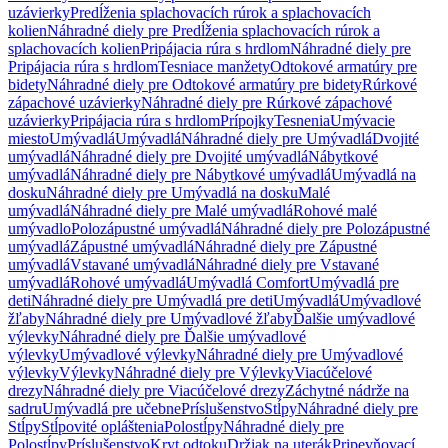
uzávierky
Predĺženia splachovacích rúrok a splachovacích
kolien
Náhradné diely pre Predĺženia splachovacích rúrok a
splachovacích kolien
Pripájacia rúra s hrdlom
Náhradné diely pre
Pripájacia rúra s hrdlom
Tesniace manžety
Odtokové armatúry pre
bidety
Náhradné diely pre Odtokové armatúry pre bidety
Rúrkové
zápachové uzávierky
Náhradné diely pre Rúrkové zápachové
uzávierky
Pripájacia rúra s hrdlom
Prípojky
Tesnenia
Umývacie
miesto
Umývadlá
Umývadlá
Náhradné diely pre Umývadlá
Dvojité
umývadlá
Náhradné diely pre Dvojité umývadlá
Nábytkové
umývadlá
Náhradné diely pre Nábytkové umývadlá
Umývadlá na
dosku
Náhradné diely pre Umývadlá na dosku
Malé
umývadlá
Náhradné diely pre Malé umývadlá
Rohové malé
umývadlo
Polozápustné umývadlá
Náhradné diely pre Polozápustné
umývadlá
Zápustné umývadlá
Náhradné diely pre Zápustné
umývadlá
Vstavané umývadlá
Náhradné diely pre Vstavané
umývadlá
Rohové umývadlá
Umývadlá Comfort
Umývadlá pre
deti
Náhradné diely pre Umývadlá pre deti
Umývadlá
Umývadlové
žľaby
Náhradné diely pre Umývadlové žľaby
Ďalšie umývadlové
výlevky
Náhradné diely pre Ďalšie umývadlové
výlevky
Umývadlové výlevky
Náhradné diely pre Umývadlové
výlevky
Výlevky
Náhradné diely pre Výlevky
Viacúčelové
drezy
Náhradné diely pre Viacúčelové drezy
Záchytné nádrže na
sadru
Umývadlá pre učebne
Príslušenstvo
Stĺpy
Náhradné diely pre
Stĺpy
Stĺpovité opláštenia
Polostĺpy
Náhradné diely pre
Polostĺpy
Príslušenstvo
Kryt odtoku
Držiak na uterák
Pripevňovací