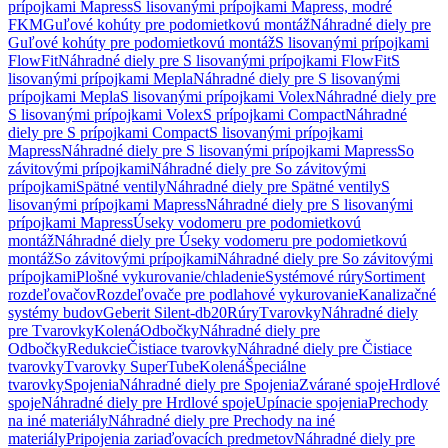
prípojkami Mapress
S lisovanými prípojkami Mapress, modré
FKM
Guľové kohúty pre podomietkovú montáž
Náhradné diely pre
Guľové kohúty pre podomietkovú montáž
S lisovanými prípojkami
FlowFit
Náhradné diely pre S lisovanými prípojkami FlowFit
S
lisovanými prípojkami Mepla
Náhradné diely pre S lisovanými
prípojkami Mepla
S lisovanými prípojkami Volex
Náhradné diely pre
S lisovanými prípojkami Volex
S prípojkami Compact
Náhradné
diely pre S prípojkami Compact
S lisovanými prípojkami
Mapress
Náhradné diely pre S lisovanými prípojkami Mapress
So
závitovými prípojkami
Náhradné diely pre So závitovými
prípojkami
Spätné ventily
Náhradné diely pre Spätné ventily
S
lisovanými prípojkami Mapress
Náhradné diely pre S lisovanými
prípojkami Mapress
Úseky vodomeru pre podomietkovú
montáž
Náhradné diely pre Úseky vodomeru pre podomietkovú
montáž
So závitovými prípojkami
Náhradné diely pre So závitovými
prípojkami
Plošné vykurovanie/chladenie
Systémové rúry
Sortiment
rozdeľovačov
Rozdeľovače pre podlahové vykurovanie
Kanalizačné
systémy budov
Geberit Silent-db20
Rúry
Tvarovky
Náhradné diely
pre Tvarovky
Kolená
Odbočky
Náhradné diely pre
Odbočky
Redukcie
Čistiace tvarovky
Náhradné diely pre Čistiace
tvarovky
Tvarovky SuperTube
Kolená
Špeciálne
tvarovky
Spojenia
Náhradné diely pre Spojenia
Zvárané spoje
Hrdlové
spoje
Náhradné diely pre Hrdlové spoje
Upínacie spojenia
Prechody
na iné materiály
Náhradné diely pre Prechody na iné
materiály
Pripojenia zariaďovacích predmetov
Náhradné diely pre