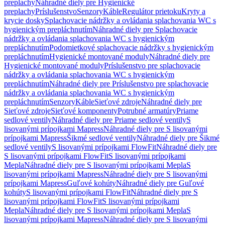
preplachy
Náhradné diely pre Hygienické
preplachy
Príslušenstvo
Senzory
Káble
Regulátor prietoku
Kryty a
krycie dosky
Splachovacie nádržky a ovládania splachovania WC s
hygienickým prepláchnutím
Náhradné diely pre Splachovacie
nádržky a ovládania splachovania WC s hygienickým
prepláchnutím
Podomietkové splachovacie nádržky s hygienickým
prepláchnutím
Hygienické montované moduly
Náhradné diely pre
Hygienické montované moduly
Príslušenstvo pre splachovacie
nádržky a ovládania splachovania WC s hygienickým
prepláchnutím
Náhradné diely pre Príslušenstvo pre splachovacie
nádržky a ovládania splachovania WC s hygienickým
prepláchnutím
Senzory
Káble
Sieťové zdroje
Náhradné diely pre
Sieťové zdroje
Sieťové komponenty
Potrubné armatúry
Priame
sedlové ventily
Náhradné diely pre Priame sedlové ventily
S
lisovanými prípojkami Mapress
Náhradné diely pre S lisovanými
prípojkami Mapress
Šikmé sedlové ventily
Náhradné diely pre Šikmé
sedlové ventily
S lisovanými prípojkami FlowFit
Náhradné diely pre
S lisovanými prípojkami FlowFit
S lisovanými prípojkami
Mepla
Náhradné diely pre S lisovanými prípojkami Mepla
S
lisovanými prípojkami Mapress
Náhradné diely pre S lisovanými
prípojkami Mapress
Guľové kohúty
Náhradné diely pre Guľové
kohúty
S lisovanými prípojkami FlowFit
Náhradné diely pre S
lisovanými prípojkami FlowFit
S lisovanými prípojkami
Mepla
Náhradné diely pre S lisovanými prípojkami Mepla
S
lisovanými prípojkami Mapress
Náhradné diely pre S lisovanými