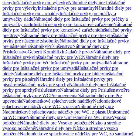
steny
Inštalačné prvky pre výlevky
Náhradné diely pre Inštalačné
prvky pre výlevky
Inštalačné prvky pre armatúry
Náhradné diely pre
Inštalačné prvky pre armatúry
Inštalačné prvky pre práčky a
umývačky riadu
Náhradné diely pre Inštalačné prvky pre práčky a
umývačky riadu
Inštalačné prvky pre konzolové zaťaženie
Náhradné
diely pre Inštalačné prvky pre konzolové zaťaženie
Inštalačné prvky
pre drezy
Náhradné diely pre Inštalačné prvky pre drezy
Inštalačné
prvky pre nástenné zásobníky
Náhradné diely pre Inštalačné prvky
pre nástenné zásobníky
Príslušenstvo
Náhradné diely pre
Príslušenstvo
Geberit Kombifix
Inštalačné prvky
Náhradné diely pre
Inštalačné prvky
Inštalačné prvky pre WC
Náhradné diely pre
Inštalačné prvky pre WC
Inštalačné prvky pre umývadlá
Náhradné
diely pre Inštalačné prvky pre umývadlá
Inštalačné prvky pre
bidety
Náhradné diely pre Inštalačné prvky pre bidety
Inštalačné
prvky pre pisoáre
Náhradné diely pre Inštalačné prvky pre
pisoáre
Inštalačné prvky pre sprchy
Náhradné diely pre Inštalačné
prvky pre sprchy
Príslušenstvo
Náhradné diely pre Príslušenstvo
Pre
inštalačné prvky pre WC
Pre upevnenia
Náhradné diely pre Pre
upevnenia
Nadomietkové splachovacie nádržky
Nadomietkové
splachovacie nádržky pre WC, z plastu
Náhradné diely pre
Nadomietkové splachovacie nádržky pre WC, z plastu
Umiestnené
na WC mise
Náhradné diely pre Umiestnené na WC mise
Vysoko
položené
Náhradné diely pre Vysoko položené
Nízko a stredne
vysoko položené
Náhradné diely pre Nízko a stredne vysoko
položené
Nadomietkové splachovacie nádržky pre WC, zo sanitárnej