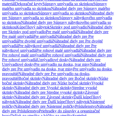
materiál
Dekoračné kryty
Súpravy umývadla so skrinkou
Súpravy
malého umývadla so skrinkou
Náhradné diely pre Súpravy malého
umývadla so skrinkou
Súpravy umývadla so skrinkou
Náhradné diely
pre Súpravy umývadla so skrinkou
Súpravy nábytkového umývadla
so skrinkou
Náhradné diely pre Súpravy nábytkového umývadla so
skrinkou
Kúpeľňový nábytok
Skrinky pod umývadlo
Náhradné diely
pre Skrinky pod umývadlo
Pre malé umývadlá
Náhradné diely pre
Pre malé umývadlá
Pre umývadlá
Náhradné diely pre Pre
umývadlá
Pre dvojité umývadlá
Náhradné diely pre Pre dvojité
umývadlá
Pre nábytkové umývadlá
Náhradné diely pre Pre
nábytkové umývadlá
Pre rohové malé umývadlá
Náhradné diely pre
Pre rohové malé umývadlá
Pre rohové umývadlá
Náhradné diely pre
Pre rohové umývadlá
Umývadlové dosky
Náhradné diely pre
Umývadlové dosky
Pre umývadlo na dosku, tvar misy
Náhradné
diely pre Pre umývadlo na dosku, tvar misy
Pre umývadlo na dosku,
pravouhlé
Náhradné diely pre Pre umývadlo na dosku,
pravouhlé
Bočné skrinky
Náhradné diely pre Bočné skrinky
Nízke
bočné skrinky
Náhradné diely pre Nízke bočné skrinky
Vysoké
skrinky
Náhradné diely pre Vysoké skrinky
Stredne vysoké
skrinky
Náhradné diely pre Stredne vysoké skrinky
Závesné
skrinky
Náhradné diely pre Závesné skrinky
Ďalší kúpeľňový
nábytok
Náhradné diely pre Ďalší kúpeľňový nábytok
Nástenné
poličky
Náhradné diely pre Nástenné poličky
Príslušenstvo
Náhradné
diely pre Príslušenstvo
Priehradky do zásuvky a organizačné
boxy
Držiak na uteráky a háčiky na uteráky
Svetelné