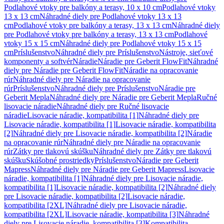
Podlahové vtoky pre balkóny a terasy, 10 x 10 cm
Podlahové vtoky
13 x 13 cm
Náhradné diely pre Podlahové vtoky 13 x 13
cm
Podlahové vtoky pre balkóny a terasy, 13 x 13 cm
Náhradné diely
pre Podlahové vtoky pre balkóny a terasy, 13 x 13 cm
Podlahové
vtoky 15 x 15 cm
Náhradné diely pre Podlahové vtoky 15 x 15
cm
Príslušenstvo
Náhradné diely pre Príslušenstvo
Nástroje, sieťové
komponenty a softvér
Náradie
Náradie pre Geberit FlowFit
Náhradné
diely pre Náradie pre Geberit FlowFit
Náradie na opracovanie
rúr
Náhradné diely pre Náradie na opracovanie
rúr
Príslušenstvo
Náhradné diely pre Príslušenstvo
Náradie pre
Geberit Mepla
Náhradné diely pre Náradie pre Geberit Mepla
Ručné
lisovacie náradie
Náhradné diely pre Ručné lisovacie
náradie
Lisovacie náradie, kompatibilita [1]
Náhradné diely pre
Lisovacie náradie, kompatibilita [1]
Lisovacie náradie, kompatibilita
[2]
Náhradné diely pre Lisovacie náradie, kompatibilita [2]
Náradie
na opracovanie rúr
Náhradné diely pre Náradie na opracovanie
rúr
Zátky pre tlakovú skúšku
Náhradné diely pre Zátky pre tlakovú
skúšku
Skúšobné prostriedky
Príslušenstvo
Náradie pre Geberit
Mapress
Náhradné diely pre Náradie pre Geberit Mapress
Lisovacie
náradie, kompatibilita [1]
Náhradné diely pre Lisovacie náradie,
kompatibilita [1]
Lisovacie náradie, kompatibilita [2]
Náhradné diely
pre Lisovacie náradie, kompatibilita [2]
Lisovacie náradie,
kompatibilita [2XL]
Náhradné diely pre Lisovacie náradie,
kompatibilita [2XL]
Lisovacie náradie, kompatibilita [3]
Náhradné
diely pre Lisovacie náradie, kompatibilita [3]
Kompatibilita