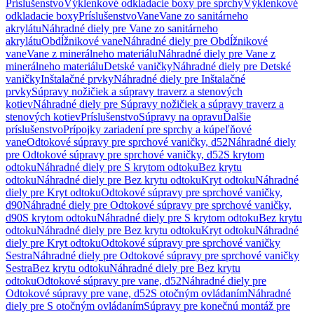
Príslušenstvo
Výklenkové odkladacie boxy pre sprchy
Výklenkové
odkladacie boxy
Príslušenstvo
Vane
Vane zo sanitárneho
akrylátu
Náhradné diely pre Vane zo sanitárneho
akrylátu
Obdĺžnikové vane
Náhradné diely pre Obdĺžnikové
vane
Vane z minerálneho materiálu
Náhradné diely pre Vane z
minerálneho materiálu
Detské vaničky
Náhradné diely pre Detské
vaničky
Inštalačné prvky
Náhradné diely pre Inštalačné
prvky
Súpravy nožičiek a súpravy traverz a stenových
kotiev
Náhradné diely pre Súpravy nožičiek a súpravy traverz a
stenových kotiev
Príslušenstvo
Súpravy na opravu
Ďalšie
príslušenstvo
Prípojky zariadení pre sprchy a kúpeľňové
vane
Odtokové súpravy pre sprchové vaničky, d52
Náhradné diely
pre Odtokové súpravy pre sprchové vaničky, d52
S krytom
odtoku
Náhradné diely pre S krytom odtoku
Bez krytu
odtoku
Náhradné diely pre Bez krytu odtoku
Kryt odtoku
Náhradné
diely pre Kryt odtoku
Odtokové súpravy pre sprchové vaničky,
d90
Náhradné diely pre Odtokové súpravy pre sprchové vaničky,
d90
S krytom odtoku
Náhradné diely pre S krytom odtoku
Bez krytu
odtoku
Náhradné diely pre Bez krytu odtoku
Kryt odtoku
Náhradné
diely pre Kryt odtoku
Odtokové súpravy pre sprchové vaničky
Sestra
Náhradné diely pre Odtokové súpravy pre sprchové vaničky
Sestra
Bez krytu odtoku
Náhradné diely pre Bez krytu
odtoku
Odtokové súpravy pre vane, d52
Náhradné diely pre
Odtokové súpravy pre vane, d52
S otočným ovládaním
Náhradné
diely pre S otočným ovládaním
Súpravy pre konečnú montáž pre