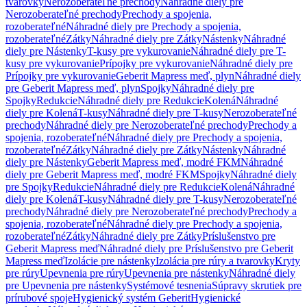
tvarovky
Nerozoberateľné prechody
Náhradné diely pre
Nerozoberateľné prechody
Prechody a spojenia,
rozoberateľné
Náhradné diely pre Prechody a spojenia,
rozoberateľné
Zátky
Náhradné diely pre Zátky
Nástenky
Náhradné
diely pre Nástenky
T-kusy pre vykurovanie
Náhradné diely pre T-
kusy pre vykurovanie
Prípojky pre vykurovanie
Náhradné diely pre
Prípojky pre vykurovanie
Geberit Mapress meď, plyn
Náhradné diely
pre Geberit Mapress meď, plyn
Spojky
Náhradné diely pre
Spojky
Redukcie
Náhradné diely pre Redukcie
Kolená
Náhradné
diely pre Kolená
T-kusy
Náhradné diely pre T-kusy
Nerozoberateľné
prechody
Náhradné diely pre Nerozoberateľné prechody
Prechody a
spojenia, rozoberateľné
Náhradné diely pre Prechody a spojenia,
rozoberateľné
Zátky
Náhradné diely pre Zátky
Nástenky
Náhradné
diely pre Nástenky
Geberit Mapress meď, modré FKM
Náhradné
diely pre Geberit Mapress meď, modré FKM
Spojky
Náhradné diely
pre Spojky
Redukcie
Náhradné diely pre Redukcie
Kolená
Náhradné
diely pre Kolená
T-kusy
Náhradné diely pre T-kusy
Nerozoberateľné
prechody
Náhradné diely pre Nerozoberateľné prechody
Prechody a
spojenia, rozoberateľné
Náhradné diely pre Prechody a spojenia,
rozoberateľné
Zátky
Náhradné diely pre Zátky
Príslušenstvo pre
Geberit Mapress meď
Náhradné diely pre Príslušenstvo pre Geberit
Mapress meď
Izolácie pre nástenky
Izolácia pre rúry a tvarovky
Kryty
pre rúry
Upevnenia pre rúry
Upevnenia pre nástenky
Náhradné diely
pre Upevnenia pre nástenky
Systémové tesnenia
Súpravy skrutiek pre
prírubové spoje
Hygienický systém Geberit
Hygienické