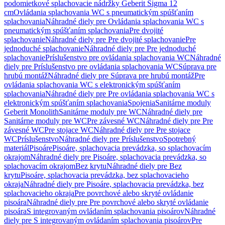
podomietkové splachovacie nádržky Geberit Sigma 12
cm
Ovládania splachovania WC s pneumatickým spúšťaním
splachovania
Náhradné diely pre Ovládania splachovania WC s
pneumatickým spúšťaním splachovania
Pre dvojité
splachovanie
Náhradné diely pre Pre dvojité splachovanie
Pre
jednoduché splachovanie
Náhradné diely pre Pre jednoduché
splachovanie
Príslušenstvo pre ovládania splachovania WC
Náhradné
diely pre Príslušenstvo pre ovládania splachovania WC
Súprava pre
hrubú montáž
Náhradné diely pre Súprava pre hrubú montáž
Pre
ovládania splachovania WC s elektronickým spúšťaním
splachovania
Náhradné diely pre Pre ovládania splachovania WC s
elektronickým spúšťaním splachovania
Spojenia
Sanitárne moduly
Geberit Monolith
Sanitárne moduly pre WC
Náhradné diely pre
Sanitárne moduly pre WC
Pre závesné WC
Náhradné diely pre Pre
závesné WC
Pre stojace WC
Náhradné diely pre Pre stojace
WC
Príslušenstvo
Náhradné diely pre Príslušenstvo
Spotrebný
materiál
Pisoáre
Pisoáre, splachovacia prevádzka, so splachovacím
okrajom
Náhradné diely pre Pisoáre, splachovacia prevádzka, so
splachovacím okrajom
Bez krytu
Náhradné diely pre Bez
krytu
Pisoáre, splachovacia prevádzka, bez splachovacieho
okraja
Náhradné diely pre Pisoáre, splachovacia prevádzka, bez
splachovacieho okraja
Pre povrchové alebo skryté ovládanie
pisoára
Náhradné diely pre Pre povrchové alebo skryté ovládanie
pisoára
S integrovaným ovládaním splachovania pisoárov
Náhradné
diely pre S integrovaným ovládaním splachovania pisoárov
Pre