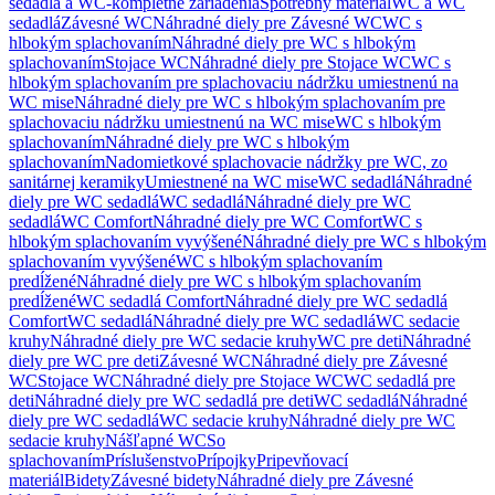
sedadlá a WC-kompletné zariadenia
Spotrebný materiál
WC a WC
sedadlá
Závesné WC
Náhradné diely pre Závesné WC
WC s
hlbokým splachovaním
Náhradné diely pre WC s hlbokým
splachovaním
Stojace WC
Náhradné diely pre Stojace WC
WC s
hlbokým splachovaním pre splachovaciu nádržku umiestnenú na
WC mise
Náhradné diely pre WC s hlbokým splachovaním pre
splachovaciu nádržku umiestnenú na WC mise
WC s hlbokým
splachovaním
Náhradné diely pre WC s hlbokým
splachovaním
Nadomietkové splachovacie nádržky pre WC, zo
sanitárnej keramiky
Umiestnené na WC mise
WC sedadlá
Náhradné
diely pre WC sedadlá
WC sedadlá
Náhradné diely pre WC
sedadlá
WC Comfort
Náhradné diely pre WC Comfort
WC s
hlbokým splachovaním vyvýšené
Náhradné diely pre WC s hlbokým
splachovaním vyvýšené
WC s hlbokým splachovaním
predĺžené
Náhradné diely pre WC s hlbokým splachovaním
predĺžené
WC sedadlá Comfort
Náhradné diely pre WC sedadlá
Comfort
WC sedadlá
Náhradné diely pre WC sedadlá
WC sedacie
kruhy
Náhradné diely pre WC sedacie kruhy
WC pre deti
Náhradné
diely pre WC pre deti
Závesné WC
Náhradné diely pre Závesné
WC
Stojace WC
Náhradné diely pre Stojace WC
WC sedadlá pre
deti
Náhradné diely pre WC sedadlá pre deti
WC sedadlá
Náhradné
diely pre WC sedadlá
WC sedacie kruhy
Náhradné diely pre WC
sedacie kruhy
Nášľapné WC
So
splachovaním
Príslušenstvo
Prípojky
Pripevňovací
materiál
Bidety
Závesné bidety
Náhradné diely pre Závesné