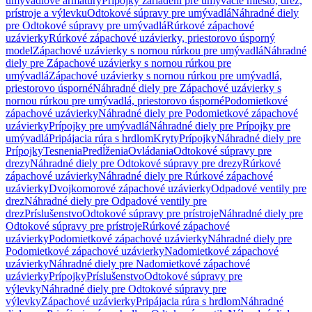
umývadlové armatúry
Prípojky zariadení pre umývacie miesto, drez,
prístroje a výlevku
Odtokové súpravy pre umývadlá
Náhradné diely
pre Odtokové súpravy pre umývadlá
Rúrkové zápachové
uzávierky
Rúrkové zápachové uzávierky, priestorovo úsporný
model
Zápachové uzávierky s nornou rúrkou pre umývadlá
Náhradné
diely pre Zápachové uzávierky s nornou rúrkou pre
umývadlá
Zápachové uzávierky s nornou rúrkou pre umývadlá,
priestorovo úsporné
Náhradné diely pre Zápachové uzávierky s
nornou rúrkou pre umývadlá, priestorovo úsporné
Podomietkové
zápachové uzávierky
Náhradné diely pre Podomietkové zápachové
uzávierky
Prípojky pre umývadlá
Náhradné diely pre Prípojky pre
umývadlá
Pripájacia rúra s hrdlom
Kryty
Prípojky
Náhradné diely pre
Prípojky
Tesnenia
Predĺženia
Ovládania
Odtokové súpravy pre
drezy
Náhradné diely pre Odtokové súpravy pre drezy
Rúrkové
zápachové uzávierky
Náhradné diely pre Rúrkové zápachové
uzávierky
Dvojkomorové zápachové uzávierky
Odpadové ventily pre
drez
Náhradné diely pre Odpadové ventily pre
drez
Príslušenstvo
Odtokové súpravy pre prístroje
Náhradné diely pre
Odtokové súpravy pre prístroje
Rúrkové zápachové
uzávierky
Podomietkové zápachové uzávierky
Náhradné diely pre
Podomietkové zápachové uzávierky
Nadomietkové zápachové
uzávierky
Náhradné diely pre Nadomietkové zápachové
uzávierky
Prípojky
Príslušenstvo
Odtokové súpravy pre
výlevky
Náhradné diely pre Odtokové súpravy pre
výlevky
Zápachové uzávierky
Pripájacia rúra s hrdlom
Náhradné