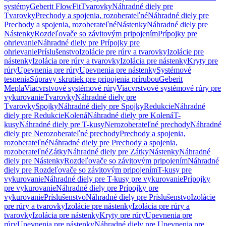
systémy
Geberit FlowFit
Tvarovky
Náhradné diely pre
Tvarovky
Prechody a spojenia, rozoberateľné
Náhradné diely pre
Prechody a spojenia, rozoberateľné
Nástenky
Náhradné diely pre
Nástenky
Rozdeľovače so závitovým pripojením
Prípojky pre
ohrievanie
Náhradné diely pre Prípojky pre
ohrievanie
Príslušenstvo
Izolácie pre rúry a tvarovky
Izolácie pre
nástenky
Izolácia pre rúry a tvarovky
Izolácia pre nástenky
Kryty pre
rúry
Upevnenia pre rúry
Upevnenia pre nástenky
Systémové
tesnenia
Súpravy skrutiek pre pripojenia prírubou
Geberit
Mepla
Viacvrstvové systémové rúry
Viacvrstvové systémové rúry pre
vykurovanie
Tvarovky
Náhradné diely pre
Tvarovky
Spojky
Náhradné diely pre Spojky
Redukcie
Náhradné
diely pre Redukcie
Kolená
Náhradné diely pre Kolená
T-
kusy
Náhradné diely pre T-kusy
Nerozoberateľné prechody
Náhradné
diely pre Nerozoberateľné prechody
Prechody a spojenia,
rozoberateľné
Náhradné diely pre Prechody a spojenia,
rozoberateľné
Zátky
Náhradné diely pre Zátky
Nástenky
Náhradné
diely pre Nástenky
Rozdeľovače so závitovým pripojením
Náhradné
diely pre Rozdeľovače so závitovým pripojením
T-kusy pre
vykurovanie
Náhradné diely pre T-kusy pre vykurovanie
Prípojky
pre vykurovanie
Náhradné diely pre Prípojky pre
vykurovanie
Príslušenstvo
Náhradné diely pre Príslušenstvo
Izolácie
pre rúry a tvarovky
Izolácie pre nástenky
Izolácia pre rúry a
tvarovky
Izolácia pre nástenky
Kryty pre rúry
Upevnenia pre
rúry
Upevnenia pre nástenky
Náhradné diely pre Upevnenia pre