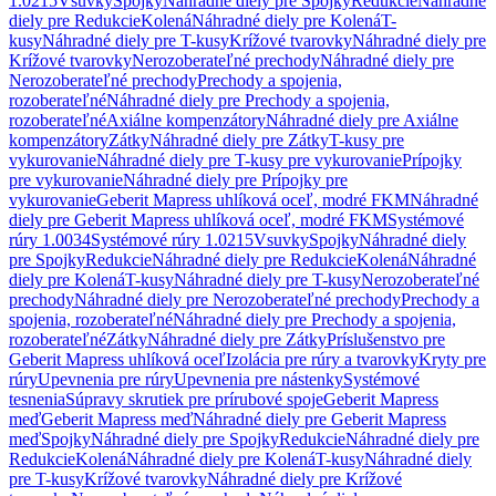
1.0215
Vsuvky
Spojky
Náhradné diely pre Spojky
Redukcie
Náhradné
diely pre Redukcie
Kolená
Náhradné diely pre Kolená
T-
kusy
Náhradné diely pre T-kusy
Krížové tvarovky
Náhradné diely pre
Krížové tvarovky
Nerozoberateľné prechody
Náhradné diely pre
Nerozoberateľné prechody
Prechody a spojenia,
rozoberateľné
Náhradné diely pre Prechody a spojenia,
rozoberateľné
Axiálne kompenzátory
Náhradné diely pre Axiálne
kompenzátory
Zátky
Náhradné diely pre Zátky
T-kusy pre
vykurovanie
Náhradné diely pre T-kusy pre vykurovanie
Prípojky
pre vykurovanie
Náhradné diely pre Prípojky pre
vykurovanie
Geberit Mapress uhlíková oceľ, modré FKM
Náhradné
diely pre Geberit Mapress uhlíková oceľ, modré FKM
Systémové
rúry 1.0034
Systémové rúry 1.0215
Vsuvky
Spojky
Náhradné diely
pre Spojky
Redukcie
Náhradné diely pre Redukcie
Kolená
Náhradné
diely pre Kolená
T-kusy
Náhradné diely pre T-kusy
Nerozoberateľné
prechody
Náhradné diely pre Nerozoberateľné prechody
Prechody a
spojenia, rozoberateľné
Náhradné diely pre Prechody a spojenia,
rozoberateľné
Zátky
Náhradné diely pre Zátky
Príslušenstvo pre
Geberit Mapress uhlíková oceľ
Izolácia pre rúry a tvarovky
Kryty pre
rúry
Upevnenia pre rúry
Upevnenia pre nástenky
Systémové
tesnenia
Súpravy skrutiek pre prírubové spoje
Geberit Mapress
meď
Geberit Mapress meď
Náhradné diely pre Geberit Mapress
meď
Spojky
Náhradné diely pre Spojky
Redukcie
Náhradné diely pre
Redukcie
Kolená
Náhradné diely pre Kolená
T-kusy
Náhradné diely
pre T-kusy
Krížové tvarovky
Náhradné diely pre Krížové