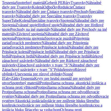
Tesnenia
Spotrebný materiál
Geberit PE
Rúry
Tvarovky
Náhradné
diely pre Tvarovky
Kolená
Odbočky
Redukcie
Čistiace
tvarovky
Náhradné diely pre Čistiace tvarovky
Prechody
Špeciálne
tvarovky
Náhradné diely pre Špeciálne tvarovky
Tvarovky
SuperTube
Kolená
Špeciálne tvarovky
Spojenia
Náhradné diely pre
Spojenia
Zvárané spoje
Hrdlové spoje
Náhradné diely pre Hrdlové
spoje
Prechody na iné materiály
Náhradné diely pre Prechody na iné
materiály
Závitové spojenia
Náhradné diely pre Závitové
spojenia
Pripojenia spojenia
Spojovacie puzdrá
Pripojenia
zariaďovacích predmetov
Náhradné diely pre Pripojenia
zariaďovacích predmetov
Pripájacie kolená
Náhradné diely pre
Pripájacie kolená
Pripájacie hrdlá
Náhradné diely pre Pripájacie
hrdlá
Pripájacie hrdlá
Náhradné diely pre Pripájacie hrdlá
Rúrkové
zápachové uzávierky
Náhradné diely pre Rúrkové zápachové
uzávierky
Zápachové uzávierky v tvare "S"
Náhradné diely pre
Zápachové uzávierky v tvare "S"
Príslušenstvo
Rúrové
objímky
Upevnenia pre rúrové objímky
Nosné
žľaby
Zátky
Tesnenia
Kryty pre hrubú montáž pre servisný
otvor
Spotrebný materiál
Protipožiarna ochrana, akustická izolácia a
ochrana proti vlhkosti
Protipožiarna ochrana
Náhradné diely pre
Protipožiarna ochrana
Protipožiarna ochrana pre odvodňovacie
systémy
Náhradné diely pre Protipožiarna ochrana pre odvodňovacie
systémy
Akustická izolácia
Izolácie pre zníženie hluku šíreného
konštrukciou
Izolácie pre zníženie hluku šíreného konštrukciou a
izolácia hluku šíriaceho sa vzduchom
Ochrana proti