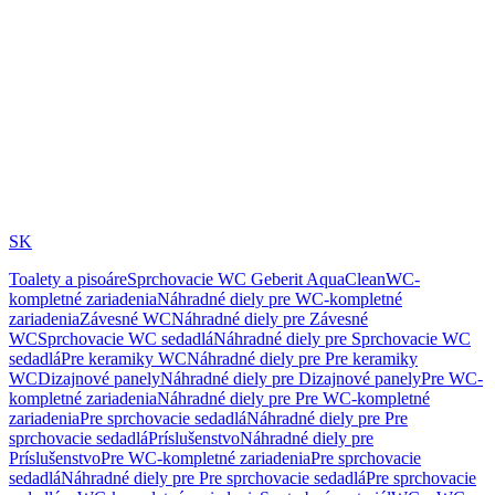
SK
Toalety a pisoáre
Sprchovacie WC Geberit AquaClean
WC-
kompletné zariadenia
Náhradné diely pre WC-kompletné
zariadenia
Závesné WC
Náhradné diely pre Závesné
WC
Sprchovacie WC sedadlá
Náhradné diely pre Sprchovacie WC
sedadlá
Pre keramiky WC
Náhradné diely pre Pre keramiky
WC
Dizajnové panely
Náhradné diely pre Dizajnové panely
Pre WC-
kompletné zariadenia
Náhradné diely pre Pre WC-kompletné
zariadenia
Pre sprchovacie sedadlá
Náhradné diely pre Pre
sprchovacie sedadlá
Príslušenstvo
Náhradné diely pre
Príslušenstvo
Pre WC-kompletné zariadenia
Pre sprchovacie
sedadlá
Náhradné diely pre Pre sprchovacie sedadlá
Pre sprchovacie