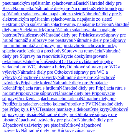
pneumatickým spúšťaním splachovania
Basic
Náhradné diely pre
Basic
Na omietku
Náhradné diely pre Na omietku
S elektronickým
spúšťaním splachovania, napájanie zo siete
Náhradné diely pre S
elektronickým spúšťaním splachovania, napájanie zo siete
S
elektronickým spúšťaním splachovania, napájanie batériou
Náhradné
diely pre S elektronickým spúšťaním splachovania, napájanie
batériou
Príslušenstvo
Náhradné diely pre Príslušenstvo
Súpravy pre
hrubú montáž a súpravy pre prestavbu
Náhradné diely pre Súpravy
pre hrubú montáž a súpravy pre prestavbu
Splachovacie rúrky,
splachovacie kolená a prechody
Súpravy na renováciu
Náhradné
diely pre Súpravy na renováciu
Krycie dosky
Integrované
ovládania
Ostatné príslušenstvo
Diaľkové ovládanie
Prípojky
zariadení pre WC, pisoáre a bidety
Odtokové súpravy pre WC a
výlevky
Náhradné diely pre Odtokové súpravy pre WC a
výlevky
Zápachové uzávierky
Náhradné diely pre Zápachové
uzávierky
Pripájacie kolená
Náhradné diely pre Pripájacie
kolená
Pripájacia rúra s hrdlom
Náhradné diely pre Pripájacia rúra s
hrdlom
Pripojovacie súpravy
Náhradné diely pre Pripojovacie
súpravy
Predĺženia splachovacieho kolena
Náhradné diely pre
Predĺženia splachovacieho kolena
Prípojky z PVC
Náhradné diely
pre Prípojky z PVC
Tesniace manžety a dekoratívne kryty
Odtokové
súpravy pre pisoáre
Náhradné diely pre Odtokové súpravy pre
pisoáre
Zápachové uzávierky pre pisoáre
Náhradné diely pre
Zápachové uzávierky pre pisoáre
Rúrkové zápachové
uzávierky
Náhradné diely pre Rúrkové zápachové