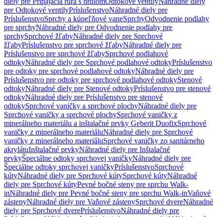
diely pre Pripájacia rúra s hrdlom
Odtokové ventily
Náhradné diely
pre Odtokové ventily
Príslušenstvo
Náhradné diely pre
Príslušenstvo
Sprchy a kúpeľňové vane
Sprchy
Odvodnenie podlahy
pre sprchy
Náhradné diely pre Odvodnenie podlahy pre
sprchy
Sprchové žľaby
Náhradné diely pre Sprchové
žľaby
Príslušenstvo pre sprchové žľaby
Náhradné diely pre
Príslušenstvo pre sprchové žľaby
Sprchové podlahové
odtoky
Náhradné diely pre Sprchové podlahové odtoky
Príslušenstvo
pre odtoky pre sprchové podlahové odtoky
Náhradné diely pre
Príslušenstvo pre odtoky pre sprchové podlahové odtoky
Stenové
odtoky
Náhradné diely pre Stenové odtoky
Príslušenstvo pre stenové
odtoky
Náhradné diely pre Príslušenstvo pre stenové
odtoky
Sprchové vaničky a sprchové plochy
Náhradné diely pre
Sprchové vaničky a sprchové plochy
Sprchové vaničky z
minerálneho materiálu a inštalačné prvky Geberit Duofix
Sprchové
vaničky z minerálneho materiálu
Náhradné diely pre Sprchové
vaničky z minerálneho materiálu
Sprchové vaničky zo sanitárneho
akrylátu
Inštalačné prvky
Náhradné diely pre Inštalačné
prvky
Špeciálne odtoky sprchovej vaničky
Náhradné diely pre
Špeciálne odtoky sprchovej vaničky
Príslušenstvo
Sprchové
kúty
Náhradné diely pre Sprchové kúty
Sprchové kúty
Náhradné
diely pre Sprchové kúty
Pevné bočné steny pre sprchu Walk-
in
Náhradné diely pre Pevné bočné steny pre sprchu Walk-in
Vaňové
zásteny
Náhradné diely pre Vaňové zásteny
Sprchové dvere
Náhradné
diely pre Sprchové dvere
Príslušenstvo
Náhradné diely pre