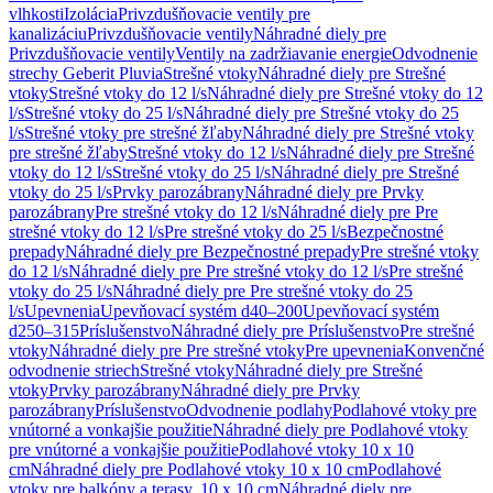
vlhkosti
Izolácia
Privzdušňovacie ventily pre
kanalizáciu
Privzdušňovacie ventily
Náhradné diely pre
Privzdušňovacie ventily
Ventily na zadržiavanie energie
Odvodnenie
strechy Geberit Pluvia
Strešné vtoky
Náhradné diely pre Strešné
vtoky
Strešné vtoky do 12 l/s
Náhradné diely pre Strešné vtoky do 12
l/s
Strešné vtoky do 25 l/s
Náhradné diely pre Strešné vtoky do 25
l/s
Strešné vtoky pre strešné žľaby
Náhradné diely pre Strešné vtoky
pre strešné žľaby
Strešné vtoky do 12 l/s
Náhradné diely pre Strešné
vtoky do 12 l/s
Strešné vtoky do 25 l/s
Náhradné diely pre Strešné
vtoky do 25 l/s
Prvky parozábrany
Náhradné diely pre Prvky
parozábrany
Pre strešné vtoky do 12 l/s
Náhradné diely pre Pre
strešné vtoky do 12 l/s
Pre strešné vtoky do 25 l/s
Bezpečnostné
prepady
Náhradné diely pre Bezpečnostné prepady
Pre strešné vtoky
do 12 l/s
Náhradné diely pre Pre strešné vtoky do 12 l/s
Pre strešné
vtoky do 25 l/s
Náhradné diely pre Pre strešné vtoky do 25
l/s
Upevnenia
Upevňovací systém d40–200
Upevňovací systém
d250–315
Príslušenstvo
Náhradné diely pre Príslušenstvo
Pre strešné
vtoky
Náhradné diely pre Pre strešné vtoky
Pre upevnenia
Konvenčné
odvodnenie striech
Strešné vtoky
Náhradné diely pre Strešné
vtoky
Prvky parozábrany
Náhradné diely pre Prvky
parozábrany
Príslušenstvo
Odvodnenie podlahy
Podlahové vtoky pre
vnútorné a vonkajšie použitie
Náhradné diely pre Podlahové vtoky
pre vnútorné a vonkajšie použitie
Podlahové vtoky 10 x 10
cm
Náhradné diely pre Podlahové vtoky 10 x 10 cm
Podlahové
vtoky pre balkóny a terasy, 10 x 10 cm
Náhradné diely pre