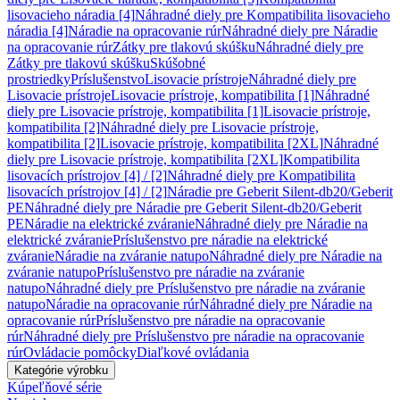
lisovacieho náradia [4]
Náhradné diely pre Kompatibilita lisovacieho
náradia [4]
Náradie na opracovanie rúr
Náhradné diely pre Náradie
na opracovanie rúr
Zátky pre tlakovú skúšku
Náhradné diely pre
Zátky pre tlakovú skúšku
Skúšobné
prostriedky
Príslušenstvo
Lisovacie prístroje
Náhradné diely pre
Lisovacie prístroje
Lisovacie prístroje, kompatibilita [1]
Náhradné
diely pre Lisovacie prístroje, kompatibilita [1]
Lisovacie prístroje,
kompatibilita [2]
Náhradné diely pre Lisovacie prístroje,
kompatibilita [2]
Lisovacie prístroje, kompatibilita [2XL]
Náhradné
diely pre Lisovacie prístroje, kompatibilita [2XL]
Kompatibilita
lisovacích prístrojov [4] / [2]
Náhradné diely pre Kompatibilita
lisovacích prístrojov [4] / [2]
Náradie pre Geberit Silent-db20/Geberit
PE
Náhradné diely pre Náradie pre Geberit Silent-db20/Geberit
PE
Náradie na elektrické zváranie
Náhradné diely pre Náradie na
elektrické zváranie
Príslušenstvo pre náradie na elektrické
zváranie
Náradie na zváranie natupo
Náhradné diely pre Náradie na
zváranie natupo
Príslušenstvo pre náradie na zváranie
natupo
Náhradné diely pre Príslušenstvo pre náradie na zváranie
natupo
Náradie na opracovanie rúr
Náhradné diely pre Náradie na
opracovanie rúr
Príslušenstvo pre náradie na opracovanie
rúr
Náhradné diely pre Príslušenstvo pre náradie na opracovanie
rúr
Ovládacie pomôcky
Diaľkové ovládania
Kategórie výrobku
Kúpeľňové série