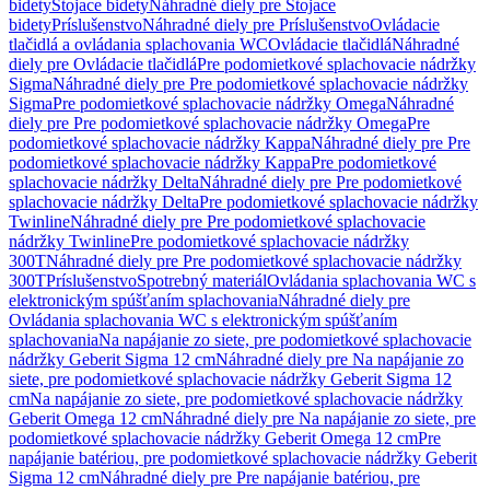
bidety
Stojace bidety
Náhradné diely pre Stojace
bidety
Príslušenstvo
Náhradné diely pre Príslušenstvo
Ovládacie
tlačidlá a ovládania splachovania WC
Ovládacie tlačidlá
Náhradné
diely pre Ovládacie tlačidlá
Pre podomietkové splachovacie nádržky
Sigma
Náhradné diely pre Pre podomietkové splachovacie nádržky
Sigma
Pre podomietkové splachovacie nádržky Omega
Náhradné
diely pre Pre podomietkové splachovacie nádržky Omega
Pre
podomietkové splachovacie nádržky Kappa
Náhradné diely pre Pre
podomietkové splachovacie nádržky Kappa
Pre podomietkové
splachovacie nádržky Delta
Náhradné diely pre Pre podomietkové
splachovacie nádržky Delta
Pre podomietkové splachovacie nádržky
Twinline
Náhradné diely pre Pre podomietkové splachovacie
nádržky Twinline
Pre podomietkové splachovacie nádržky
300T
Náhradné diely pre Pre podomietkové splachovacie nádržky
300T
Príslušenstvo
Spotrebný materiál
Ovládania splachovania WC s
elektronickým spúšťaním splachovania
Náhradné diely pre
Ovládania splachovania WC s elektronickým spúšťaním
splachovania
Na napájanie zo siete, pre podomietkové splachovacie
nádržky Geberit Sigma 12 cm
Náhradné diely pre Na napájanie zo
siete, pre podomietkové splachovacie nádržky Geberit Sigma 12
cm
Na napájanie zo siete, pre podomietkové splachovacie nádržky
Geberit Omega 12 cm
Náhradné diely pre Na napájanie zo siete, pre
podomietkové splachovacie nádržky Geberit Omega 12 cm
Pre
napájanie batériou, pre podomietkové splachovacie nádržky Geberit
Sigma 12 cm
Náhradné diely pre Pre napájanie batériou, pre