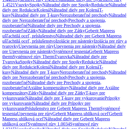
1.4521
Vsuvky
Spojky
Náhradné diely pre Spojky
Redukcie
Náhradné
diely pre Redukcie
Kolená
Náhradné diely pre Kolená
T-
kusy
Náhradné diely pre T-kusy
Nerozoberateľné prechody
Náhradné
diely pre Nerozoberateľné prechody
Prechody a spojenia,
rozoberateľné
Náhradné diely pre Prechody a spojenia,
rozoberateľné
Zátky
Náhradné diely pre Zátky
Geberit Mapress
ušľachtilá oceľ, príslušenstvo
Náhradné diely pre Geberit Mapress
ušľachtilá oceľ, príslušenstvo
Izolácie pre nástenky
Izolácia pre rúry a
tvarovky
Upevnenia pre rúry
Upevnenia pre nástenky
Náhradné diely
pre Upevnenia pre nástenky
Systémové tesnenia
Geberit Mapress
therm
Systémové rúry Therm
Tvarovka
Náhradné diely pre
Tvarovka
Spojky
Náhradné diely pre Spojky
Redukcie
Náhradné
diely pre Redukcie
Kolená
Náhradné diely pre Kolená
T-
kusy
Náhradné diely pre T-kusy
Nerozoberateľné prechody
Náhradné
diely pre Nerozoberateľné prechody
Prechody a spojenia,
rozoberateľné
Náhradné diely pre Prechody a spojenia,
rozoberateľné
Axiálne kompenzátory
Náhradné diely pre Axiálne
kompenzátory
Zátky
Náhradné diely pre Zátky
T-kusy pre
vykurovanie
Náhradné diely pre T-kusy pre vykurovanie
Prípojky
pre vykurovanie
Náhradné diely pre Prípojky pre
vykurovanie
Príslušenstvo pre Geberit Mapress Therm
Systémové
tesnenia
Upevnenia pre rúry
Geberit Mapress uhlíková oceľ
Geberit
Mapress uhlíková oceľ
Náhradné diely pre Geberit Mapress
uhlíková oceľ
Systémové rúry 1.0034
Systémové rúry