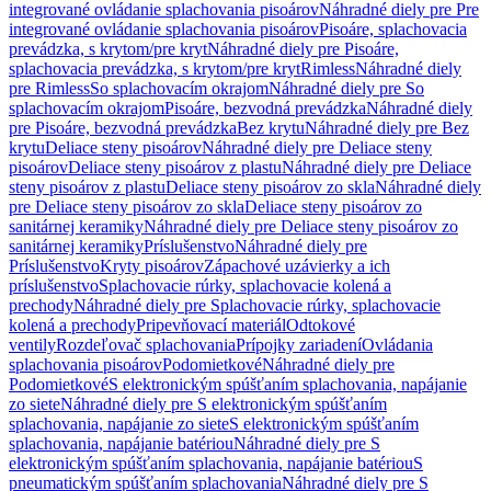
integrované ovládanie splachovania pisoárov
Náhradné diely pre Pre
integrované ovládanie splachovania pisoárov
Pisoáre, splachovacia
prevádzka, s krytom/pre kryt
Náhradné diely pre Pisoáre,
splachovacia prevádzka, s krytom/pre kryt
Rimless
Náhradné diely
pre Rimless
So splachovacím okrajom
Náhradné diely pre So
splachovacím okrajom
Pisoáre, bezvodná prevádzka
Náhradné diely
pre Pisoáre, bezvodná prevádzka
Bez krytu
Náhradné diely pre Bez
krytu
Deliace steny pisoárov
Náhradné diely pre Deliace steny
pisoárov
Deliace steny pisoárov z plastu
Náhradné diely pre Deliace
steny pisoárov z plastu
Deliace steny pisoárov zo skla
Náhradné diely
pre Deliace steny pisoárov zo skla
Deliace steny pisoárov zo
sanitárnej keramiky
Náhradné diely pre Deliace steny pisoárov zo
sanitárnej keramiky
Príslušenstvo
Náhradné diely pre
Príslušenstvo
Kryty pisoárov
Zápachové uzávierky a ich
príslušenstvo
Splachovacie rúrky, splachovacie kolená a
prechody
Náhradné diely pre Splachovacie rúrky, splachovacie
kolená a prechody
Pripevňovací materiál
Odtokové
ventily
Rozdeľovač splachovania
Prípojky zariadení
Ovládania
splachovania pisoárov
Podomietkové
Náhradné diely pre
Podomietkové
S elektronickým spúšťaním splachovania, napájanie
zo siete
Náhradné diely pre S elektronickým spúšťaním
splachovania, napájanie zo siete
S elektronickým spúšťaním
splachovania, napájanie batériou
Náhradné diely pre S
elektronickým spúšťaním splachovania, napájanie batériou
S
pneumatickým spúšťaním splachovania
Náhradné diely pre S