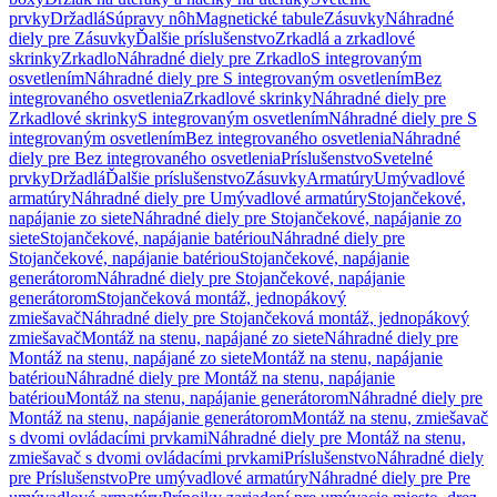
prvky
Držadlá
Súpravy nôh
Magnetické tabule
Zásuvky
Náhradné
diely pre Zásuvky
Ďalšie príslušenstvo
Zrkadlá a zrkadlové
skrinky
Zrkadlo
Náhradné diely pre Zrkadlo
S integrovaným
osvetlením
Náhradné diely pre S integrovaným osvetlením
Bez
integrovaného osvetlenia
Zrkadlové skrinky
Náhradné diely pre
Zrkadlové skrinky
S integrovaným osvetlením
Náhradné diely pre S
integrovaným osvetlením
Bez integrovaného osvetlenia
Náhradné
diely pre Bez integrovaného osvetlenia
Príslušenstvo
Svetelné
prvky
Držadlá
Ďalšie príslušenstvo
Zásuvky
Armatúry
Umývadlové
armatúry
Náhradné diely pre Umývadlové armatúry
Stojančekové,
napájanie zo siete
Náhradné diely pre Stojančekové, napájanie zo
siete
Stojančekové, napájanie batériou
Náhradné diely pre
Stojančekové, napájanie batériou
Stojančekové, napájanie
generátorom
Náhradné diely pre Stojančekové, napájanie
generátorom
Stojančeková montáž, jednopákový
zmiešavač
Náhradné diely pre Stojančeková montáž, jednopákový
zmiešavač
Montáž na stenu, napájané zo siete
Náhradné diely pre
Montáž na stenu, napájané zo siete
Montáž na stenu, napájanie
batériou
Náhradné diely pre Montáž na stenu, napájanie
batériou
Montáž na stenu, napájanie generátorom
Náhradné diely pre
Montáž na stenu, napájanie generátorom
Montáž na stenu, zmiešavač
s dvomi ovládacími prvkami
Náhradné diely pre Montáž na stenu,
zmiešavač s dvomi ovládacími prvkami
Príslušenstvo
Náhradné diely
pre Príslušenstvo
Pre umývadlové armatúry
Náhradné diely pre Pre