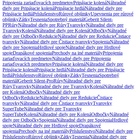
Pripojenia zariaďovacích predmetov
Pripájacie kolená
Náhradné
diely pre Pripájacie kolená
Pripájacie hrdlá
Náhradné diely pre
Pripájacie hrdlá
Príslušenstvo
Rúrové objímky
Upevnenia pre rúrové
objímky
Zátky
Tesnenia
Spotrebný materiál
Geberit Silent-
PP
Rúry
Náhradné diely pre Rúry
Tvarovky
Náhradné diely pre
Tvarovky
Kolená
Náhradné diely pre Kolená
Odbočky
Náhradné
diely pre Odbočky
Redukcie
Náhradné diely pre Redukcie
Čistiace
tvarovky
Náhradné diely pre Čistiace tvarovky
Spojenia
Náhradné
diely pre Spojenia
Hrdlové spoje
Náhradné diely pre Hrdlové
spoje
Drapákové spojenia
Prechody na iné materiály
Pripojenia
zariaďovacích predmetov
Náhradné diely pre Pripojenia
zariaďovacích predmetov
Pripájacie kolená
Náhradné diely pre
Pripájacie kolená
Pripájacie hrdlá
Náhradné diely pre Pripájacie
hrdlá
Príslušenstvo
Rúrové objímky
Zátky
Tesnenia
Spotrebný
materiál
Geberit Silent-Pro
Rúry
Náhradné diely pre
Rúry
Tvarovky
Náhradné diely pre Tvarovky
Kolená
Náhradné diely
pre Kolená
Odbočky
Náhradné diely pre
Odbočky
Redukcie
Náhradné diely pre Redukcie
Čistiace
tvarovky
Náhradné diely pre Čistiace tvarovky
Tvarovky
SuperTube
Náhradné diely pre Tvarovky
SuperTube
Kolená
Náhradné diely pre Kolená
Odbočky
Náhradné
diely pre Odbočky
Spojenia
Náhradné diely pre Spojenia
Hrdlové
spoje
Náhradné diely pre Hrdlové spoje
Drapákové
spojenia
Prechody na iné materiály
Príslušenstvo
Náhradné diely pre
Príslušenstvo
Rúrové objímky
Zátky
Tesnenia
Náhradné diely pre