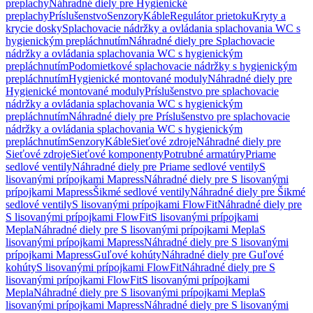
preplachy
Náhradné diely pre Hygienické
preplachy
Príslušenstvo
Senzory
Káble
Regulátor prietoku
Kryty a
krycie dosky
Splachovacie nádržky a ovládania splachovania WC s
hygienickým prepláchnutím
Náhradné diely pre Splachovacie
nádržky a ovládania splachovania WC s hygienickým
prepláchnutím
Podomietkové splachovacie nádržky s hygienickým
prepláchnutím
Hygienické montované moduly
Náhradné diely pre
Hygienické montované moduly
Príslušenstvo pre splachovacie
nádržky a ovládania splachovania WC s hygienickým
prepláchnutím
Náhradné diely pre Príslušenstvo pre splachovacie
nádržky a ovládania splachovania WC s hygienickým
prepláchnutím
Senzory
Káble
Sieťové zdroje
Náhradné diely pre
Sieťové zdroje
Sieťové komponenty
Potrubné armatúry
Priame
sedlové ventily
Náhradné diely pre Priame sedlové ventily
S
lisovanými prípojkami Mapress
Náhradné diely pre S lisovanými
prípojkami Mapress
Šikmé sedlové ventily
Náhradné diely pre Šikmé
sedlové ventily
S lisovanými prípojkami FlowFit
Náhradné diely pre
S lisovanými prípojkami FlowFit
S lisovanými prípojkami
Mepla
Náhradné diely pre S lisovanými prípojkami Mepla
S
lisovanými prípojkami Mapress
Náhradné diely pre S lisovanými
prípojkami Mapress
Guľové kohúty
Náhradné diely pre Guľové
kohúty
S lisovanými prípojkami FlowFit
Náhradné diely pre S
lisovanými prípojkami FlowFit
S lisovanými prípojkami
Mepla
Náhradné diely pre S lisovanými prípojkami Mepla
S
lisovanými prípojkami Mapress
Náhradné diely pre S lisovanými