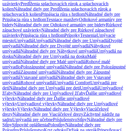
uzávierky
Predĺženia splachovacích rúrok a splachovacích
kolien
Náhradné diely pre Predĺženia splachovacích rúrok a
splachovacích kolien
Pripájacia rúra s hrdlom
Náhradné diely pre
Pripájacia rúra s hrdlom
Tesniace manžety
Odtokové armatúry pre
bidety
Náhradné diely pre Odtokové armatúry pre bidety
Rúrkové
zápachové uzávierky
Náhradné diely pre Rúrkové zápachové
uzávierky
Pripájacia rúra s hrdlom
Prípojky
Tesnenia
Umývacie
miesto
Umývadlá
Umývadlá
Náhradné diely pre Umývadlá
Dvojité
umývadlá
Náhradné diely pre Dvojité umývadlá
Nábytkové
umývadlá
Náhradné diely pre Nábytkové umývadlá
Umývadlá na
dosku
Náhradné diely pre Umývadlá na dosku
Malé
umývadlá
Náhradné diely pre Malé umývadlá
Rohové malé
umývadlo
Polozápustné umývadlá
Náhradné diely pre Polozápustné
umývadlá
Zápustné umývadlá
Náhradné diely pre Zápustné
umývadlá
Vstavané umývadlá
Náhradné diely pre Vstavané
umývadlá
Rohové umývadlá
Umývadlá Comfort
Umývadlá pre
deti
Náhradné diely pre Umývadlá pre deti
Umývadlá
Umývadlové
žľaby
Náhradné diely pre Umývadlové žľaby
Ďalšie umývadlové
výlevky
Náhradné diely pre Ďalšie umývadlové
výlevky
Umývadlové výlevky
Náhradné diely pre Umývadlové
výlevky
Výlevky
Náhradné diely pre Výlevky
Viacúčelové
drezy
Náhradné diely pre Viacúčelové drezy
Záchytné nádrže na
sadru
Umývadlá pre učebne
Príslušenstvo
Stĺpy
Náhradné diely pre
Stĺpy
Stĺpovité opláštenia
Polostĺpy
Náhradné diely pre
Polostĺpy
Príslušenstvo
Kryt odtoku
Držiak na uterák
Pripevňovací