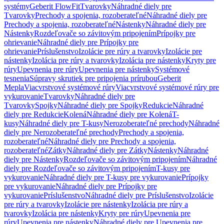
systémy
Geberit FlowFit
Tvarovky
Náhradné diely pre
Tvarovky
Prechody a spojenia, rozoberateľné
Náhradné diely pre
Prechody a spojenia, rozoberateľné
Nástenky
Náhradné diely pre
Nástenky
Rozdeľovače so závitovým pripojením
Prípojky pre
ohrievanie
Náhradné diely pre Prípojky pre
ohrievanie
Príslušenstvo
Izolácie pre rúry a tvarovky
Izolácie pre
nástenky
Izolácia pre rúry a tvarovky
Izolácia pre nástenky
Kryty pre
rúry
Upevnenia pre rúry
Upevnenia pre nástenky
Systémové
tesnenia
Súpravy skrutiek pre pripojenia prírubou
Geberit
Mepla
Viacvrstvové systémové rúry
Viacvrstvové systémové rúry pre
vykurovanie
Tvarovky
Náhradné diely pre
Tvarovky
Spojky
Náhradné diely pre Spojky
Redukcie
Náhradné
diely pre Redukcie
Kolená
Náhradné diely pre Kolená
T-
kusy
Náhradné diely pre T-kusy
Nerozoberateľné prechody
Náhradné
diely pre Nerozoberateľné prechody
Prechody a spojenia,
rozoberateľné
Náhradné diely pre Prechody a spojenia,
rozoberateľné
Zátky
Náhradné diely pre Zátky
Nástenky
Náhradné
diely pre Nástenky
Rozdeľovače so závitovým pripojením
Náhradné
diely pre Rozdeľovače so závitovým pripojením
T-kusy pre
vykurovanie
Náhradné diely pre T-kusy pre vykurovanie
Prípojky
pre vykurovanie
Náhradné diely pre Prípojky pre
vykurovanie
Príslušenstvo
Náhradné diely pre Príslušenstvo
Izolácie
pre rúry a tvarovky
Izolácie pre nástenky
Izolácia pre rúry a
tvarovky
Izolácia pre nástenky
Kryty pre rúry
Upevnenia pre
rúry
Upevnenia pre nástenky
Náhradné diely pre Upevnenia pre