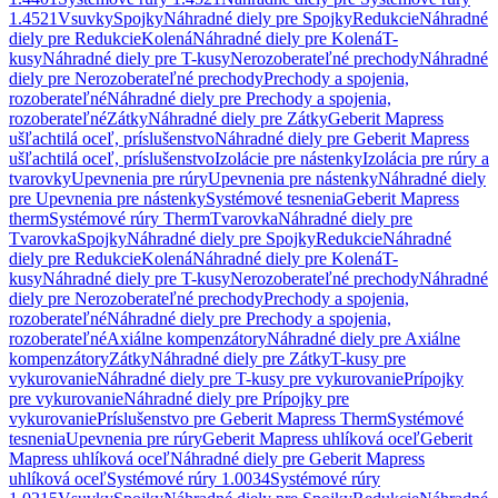
1.4521
Vsuvky
Spojky
Náhradné diely pre Spojky
Redukcie
Náhradné
diely pre Redukcie
Kolená
Náhradné diely pre Kolená
T-
kusy
Náhradné diely pre T-kusy
Nerozoberateľné prechody
Náhradné
diely pre Nerozoberateľné prechody
Prechody a spojenia,
rozoberateľné
Náhradné diely pre Prechody a spojenia,
rozoberateľné
Zátky
Náhradné diely pre Zátky
Geberit Mapress
ušľachtilá oceľ, príslušenstvo
Náhradné diely pre Geberit Mapress
ušľachtilá oceľ, príslušenstvo
Izolácie pre nástenky
Izolácia pre rúry a
tvarovky
Upevnenia pre rúry
Upevnenia pre nástenky
Náhradné diely
pre Upevnenia pre nástenky
Systémové tesnenia
Geberit Mapress
therm
Systémové rúry Therm
Tvarovka
Náhradné diely pre
Tvarovka
Spojky
Náhradné diely pre Spojky
Redukcie
Náhradné
diely pre Redukcie
Kolená
Náhradné diely pre Kolená
T-
kusy
Náhradné diely pre T-kusy
Nerozoberateľné prechody
Náhradné
diely pre Nerozoberateľné prechody
Prechody a spojenia,
rozoberateľné
Náhradné diely pre Prechody a spojenia,
rozoberateľné
Axiálne kompenzátory
Náhradné diely pre Axiálne
kompenzátory
Zátky
Náhradné diely pre Zátky
T-kusy pre
vykurovanie
Náhradné diely pre T-kusy pre vykurovanie
Prípojky
pre vykurovanie
Náhradné diely pre Prípojky pre
vykurovanie
Príslušenstvo pre Geberit Mapress Therm
Systémové
tesnenia
Upevnenia pre rúry
Geberit Mapress uhlíková oceľ
Geberit
Mapress uhlíková oceľ
Náhradné diely pre Geberit Mapress
uhlíková oceľ
Systémové rúry 1.0034
Systémové rúry