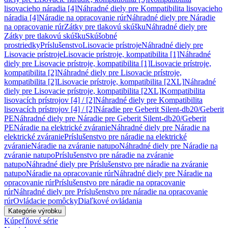
lisovacieho náradia [4]
Náhradné diely pre Kompatibilita lisovacieho
náradia [4]
Náradie na opracovanie rúr
Náhradné diely pre Náradie
na opracovanie rúr
Zátky pre tlakovú skúšku
Náhradné diely pre
Zátky pre tlakovú skúšku
Skúšobné
prostriedky
Príslušenstvo
Lisovacie prístroje
Náhradné diely pre
Lisovacie prístroje
Lisovacie prístroje, kompatibilita [1]
Náhradné
diely pre Lisovacie prístroje, kompatibilita [1]
Lisovacie prístroje,
kompatibilita [2]
Náhradné diely pre Lisovacie prístroje,
kompatibilita [2]
Lisovacie prístroje, kompatibilita [2XL]
Náhradné
diely pre Lisovacie prístroje, kompatibilita [2XL]
Kompatibilita
lisovacích prístrojov [4] / [2]
Náhradné diely pre Kompatibilita
lisovacích prístrojov [4] / [2]
Náradie pre Geberit Silent-db20/Geberit
PE
Náhradné diely pre Náradie pre Geberit Silent-db20/Geberit
PE
Náradie na elektrické zváranie
Náhradné diely pre Náradie na
elektrické zváranie
Príslušenstvo pre náradie na elektrické
zváranie
Náradie na zváranie natupo
Náhradné diely pre Náradie na
zváranie natupo
Príslušenstvo pre náradie na zváranie
natupo
Náhradné diely pre Príslušenstvo pre náradie na zváranie
natupo
Náradie na opracovanie rúr
Náhradné diely pre Náradie na
opracovanie rúr
Príslušenstvo pre náradie na opracovanie
rúr
Náhradné diely pre Príslušenstvo pre náradie na opracovanie
rúr
Ovládacie pomôcky
Diaľkové ovládania
Kategórie výrobku
Kúpeľňové série