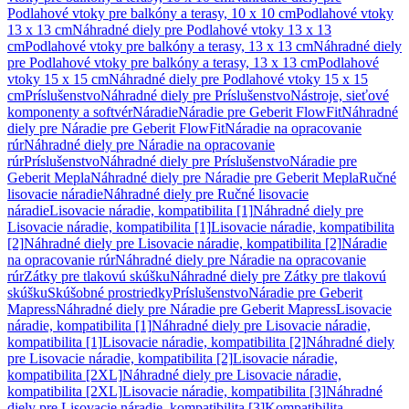
Podlahové vtoky pre balkóny a terasy, 10 x 10 cm
Podlahové vtoky
13 x 13 cm
Náhradné diely pre Podlahové vtoky 13 x 13
cm
Podlahové vtoky pre balkóny a terasy, 13 x 13 cm
Náhradné diely
pre Podlahové vtoky pre balkóny a terasy, 13 x 13 cm
Podlahové
vtoky 15 x 15 cm
Náhradné diely pre Podlahové vtoky 15 x 15
cm
Príslušenstvo
Náhradné diely pre Príslušenstvo
Nástroje, sieťové
komponenty a softvér
Náradie
Náradie pre Geberit FlowFit
Náhradné
diely pre Náradie pre Geberit FlowFit
Náradie na opracovanie
rúr
Náhradné diely pre Náradie na opracovanie
rúr
Príslušenstvo
Náhradné diely pre Príslušenstvo
Náradie pre
Geberit Mepla
Náhradné diely pre Náradie pre Geberit Mepla
Ručné
lisovacie náradie
Náhradné diely pre Ručné lisovacie
náradie
Lisovacie náradie, kompatibilita [1]
Náhradné diely pre
Lisovacie náradie, kompatibilita [1]
Lisovacie náradie, kompatibilita
[2]
Náhradné diely pre Lisovacie náradie, kompatibilita [2]
Náradie
na opracovanie rúr
Náhradné diely pre Náradie na opracovanie
rúr
Zátky pre tlakovú skúšku
Náhradné diely pre Zátky pre tlakovú
skúšku
Skúšobné prostriedky
Príslušenstvo
Náradie pre Geberit
Mapress
Náhradné diely pre Náradie pre Geberit Mapress
Lisovacie
náradie, kompatibilita [1]
Náhradné diely pre Lisovacie náradie,
kompatibilita [1]
Lisovacie náradie, kompatibilita [2]
Náhradné diely
pre Lisovacie náradie, kompatibilita [2]
Lisovacie náradie,
kompatibilita [2XL]
Náhradné diely pre Lisovacie náradie,
kompatibilita [2XL]
Lisovacie náradie, kompatibilita [3]
Náhradné
diely pre Lisovacie náradie, kompatibilita [3]
Kompatibilita