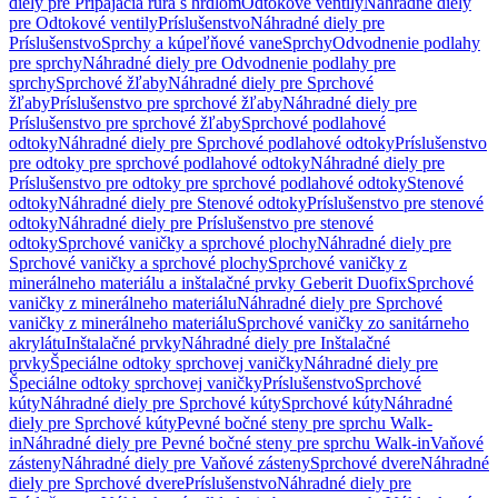
diely pre Pripájacia rúra s hrdlom
Odtokové ventily
Náhradné diely
pre Odtokové ventily
Príslušenstvo
Náhradné diely pre
Príslušenstvo
Sprchy a kúpeľňové vane
Sprchy
Odvodnenie podlahy
pre sprchy
Náhradné diely pre Odvodnenie podlahy pre
sprchy
Sprchové žľaby
Náhradné diely pre Sprchové
žľaby
Príslušenstvo pre sprchové žľaby
Náhradné diely pre
Príslušenstvo pre sprchové žľaby
Sprchové podlahové
odtoky
Náhradné diely pre Sprchové podlahové odtoky
Príslušenstvo
pre odtoky pre sprchové podlahové odtoky
Náhradné diely pre
Príslušenstvo pre odtoky pre sprchové podlahové odtoky
Stenové
odtoky
Náhradné diely pre Stenové odtoky
Príslušenstvo pre stenové
odtoky
Náhradné diely pre Príslušenstvo pre stenové
odtoky
Sprchové vaničky a sprchové plochy
Náhradné diely pre
Sprchové vaničky a sprchové plochy
Sprchové vaničky z
minerálneho materiálu a inštalačné prvky Geberit Duofix
Sprchové
vaničky z minerálneho materiálu
Náhradné diely pre Sprchové
vaničky z minerálneho materiálu
Sprchové vaničky zo sanitárneho
akrylátu
Inštalačné prvky
Náhradné diely pre Inštalačné
prvky
Špeciálne odtoky sprchovej vaničky
Náhradné diely pre
Špeciálne odtoky sprchovej vaničky
Príslušenstvo
Sprchové
kúty
Náhradné diely pre Sprchové kúty
Sprchové kúty
Náhradné
diely pre Sprchové kúty
Pevné bočné steny pre sprchu Walk-
in
Náhradné diely pre Pevné bočné steny pre sprchu Walk-in
Vaňové
zásteny
Náhradné diely pre Vaňové zásteny
Sprchové dvere
Náhradné
diely pre Sprchové dvere
Príslušenstvo
Náhradné diely pre