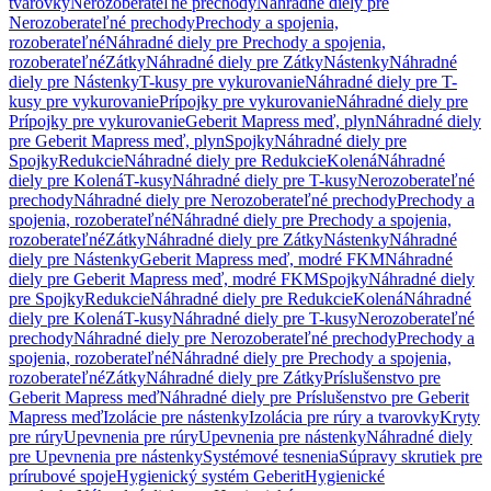
tvarovky
Nerozoberateľné prechody
Náhradné diely pre
Nerozoberateľné prechody
Prechody a spojenia,
rozoberateľné
Náhradné diely pre Prechody a spojenia,
rozoberateľné
Zátky
Náhradné diely pre Zátky
Nástenky
Náhradné
diely pre Nástenky
T-kusy pre vykurovanie
Náhradné diely pre T-
kusy pre vykurovanie
Prípojky pre vykurovanie
Náhradné diely pre
Prípojky pre vykurovanie
Geberit Mapress meď, plyn
Náhradné diely
pre Geberit Mapress meď, plyn
Spojky
Náhradné diely pre
Spojky
Redukcie
Náhradné diely pre Redukcie
Kolená
Náhradné
diely pre Kolená
T-kusy
Náhradné diely pre T-kusy
Nerozoberateľné
prechody
Náhradné diely pre Nerozoberateľné prechody
Prechody a
spojenia, rozoberateľné
Náhradné diely pre Prechody a spojenia,
rozoberateľné
Zátky
Náhradné diely pre Zátky
Nástenky
Náhradné
diely pre Nástenky
Geberit Mapress meď, modré FKM
Náhradné
diely pre Geberit Mapress meď, modré FKM
Spojky
Náhradné diely
pre Spojky
Redukcie
Náhradné diely pre Redukcie
Kolená
Náhradné
diely pre Kolená
T-kusy
Náhradné diely pre T-kusy
Nerozoberateľné
prechody
Náhradné diely pre Nerozoberateľné prechody
Prechody a
spojenia, rozoberateľné
Náhradné diely pre Prechody a spojenia,
rozoberateľné
Zátky
Náhradné diely pre Zátky
Príslušenstvo pre
Geberit Mapress meď
Náhradné diely pre Príslušenstvo pre Geberit
Mapress meď
Izolácie pre nástenky
Izolácia pre rúry a tvarovky
Kryty
pre rúry
Upevnenia pre rúry
Upevnenia pre nástenky
Náhradné diely
pre Upevnenia pre nástenky
Systémové tesnenia
Súpravy skrutiek pre
prírubové spoje
Hygienický systém Geberit
Hygienické