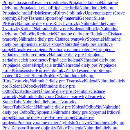
Pripojenia zariaďovacích predmetov
Pripájacie kolená
Náhradné
diely pre Pripájacie kolená
Pripájacie hrdlá
Náhradné diely pre
Pripájacie hrdlá
Príslušenstvo
Rúrové objímky
Upevnenia pre rúrové
objímky
Zátky
Tesnenia
Spotrebný materiál
Geberit Silent-
PP
Rúry
Náhradné diely pre Rúry
Tvarovky
Náhradné diely pre
Tvarovky
Kolená
Náhradné diely pre Kolená
Odbočky
Náhradné
diely pre Odbočky
Redukcie
Náhradné diely pre Redukcie
Čistiace
tvarovky
Náhradné diely pre Čistiace tvarovky
Spojenia
Náhradné
diely pre Spojenia
Hrdlové spoje
Náhradné diely pre Hrdlové
spoje
Drapákové spojenia
Prechody na iné materiály
Pripojenia
zariaďovacích predmetov
Náhradné diely pre Pripojenia
zariaďovacích predmetov
Pripájacie kolená
Náhradné diely pre
Pripájacie kolená
Pripájacie hrdlá
Náhradné diely pre Pripájacie
hrdlá
Príslušenstvo
Rúrové objímky
Zátky
Tesnenia
Spotrebný
materiál
Geberit Silent-Pro
Rúry
Náhradné diely pre
Rúry
Tvarovky
Náhradné diely pre Tvarovky
Kolená
Náhradné diely
pre Kolená
Odbočky
Náhradné diely pre
Odbočky
Redukcie
Náhradné diely pre Redukcie
Čistiace
tvarovky
Náhradné diely pre Čistiace tvarovky
Tvarovky
SuperTube
Náhradné diely pre Tvarovky
SuperTube
Kolená
Náhradné diely pre Kolená
Odbočky
Náhradné
diely pre Odbočky
Spojenia
Náhradné diely pre Spojenia
Hrdlové
spoje
Náhradné diely pre Hrdlové spoje
Drapákové
spojenia
Prechody na iné materiály
Príslušenstvo
Náhradné diely pre
Príslušenstvo
Rúrové objímky
Zátky
Tesnenia
Náhradné diely pre