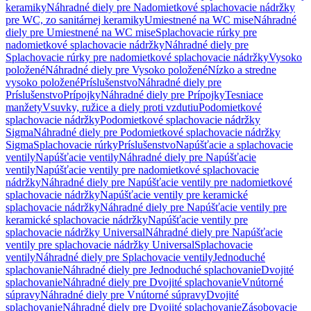
keramiky
Náhradné diely pre Nadomietkové splachovacie nádržky
pre WC, zo sanitárnej keramiky
Umiestnené na WC mise
Náhradné
diely pre Umiestnené na WC mise
Splachovacie rúrky pre
nadomietkové splachovacie nádržky
Náhradné diely pre
Splachovacie rúrky pre nadomietkové splachovacie nádržky
Vysoko
položené
Náhradné diely pre Vysoko položené
Nízko a stredne
vysoko položené
Príslušenstvo
Náhradné diely pre
Príslušenstvo
Prípojky
Náhradné diely pre Prípojky
Tesniace
manžety
Vsuvky, ružice a diely proti vzdutiu
Podomietkové
splachovacie nádržky
Podomietkové splachovacie nádržky
Sigma
Náhradné diely pre Podomietkové splachovacie nádržky
Sigma
Splachovacie rúrky
Príslušenstvo
Napúšťacie a splachovacie
ventily
Napúšťacie ventily
Náhradné diely pre Napúšťacie
ventily
Napúšťacie ventily pre nadomietkové splachovacie
nádržky
Náhradné diely pre Napúšťacie ventily pre nadomietkové
splachovacie nádržky
Napúšťacie ventily pre keramické
splachovacie nádržky
Náhradné diely pre Napúšťacie ventily pre
keramické splachovacie nádržky
Napúšťacie ventily pre
splachovacie nádržky Universal
Náhradné diely pre Napúšťacie
ventily pre splachovacie nádržky Universal
Splachovacie
ventily
Náhradné diely pre Splachovacie ventily
Jednoduché
splachovanie
Náhradné diely pre Jednoduché splachovanie
Dvojité
splachovanie
Náhradné diely pre Dvojité splachovanie
Vnútorné
súpravy
Náhradné diely pre Vnútorné súpravy
Dvojité
splachovanie
Náhradné diely pre Dvojité splachovanie
Zásobovacie