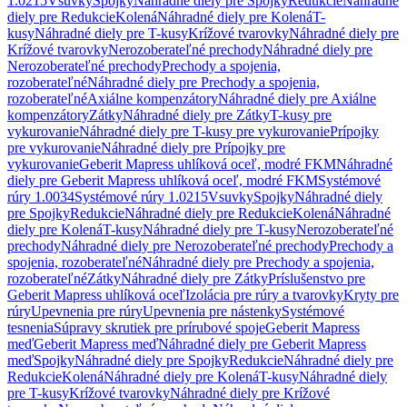
1.0215
Vsuvky
Spojky
Náhradné diely pre Spojky
Redukcie
Náhradné
diely pre Redukcie
Kolená
Náhradné diely pre Kolená
T-
kusy
Náhradné diely pre T-kusy
Krížové tvarovky
Náhradné diely pre
Krížové tvarovky
Nerozoberateľné prechody
Náhradné diely pre
Nerozoberateľné prechody
Prechody a spojenia,
rozoberateľné
Náhradné diely pre Prechody a spojenia,
rozoberateľné
Axiálne kompenzátory
Náhradné diely pre Axiálne
kompenzátory
Zátky
Náhradné diely pre Zátky
T-kusy pre
vykurovanie
Náhradné diely pre T-kusy pre vykurovanie
Prípojky
pre vykurovanie
Náhradné diely pre Prípojky pre
vykurovanie
Geberit Mapress uhlíková oceľ, modré FKM
Náhradné
diely pre Geberit Mapress uhlíková oceľ, modré FKM
Systémové
rúry 1.0034
Systémové rúry 1.0215
Vsuvky
Spojky
Náhradné diely
pre Spojky
Redukcie
Náhradné diely pre Redukcie
Kolená
Náhradné
diely pre Kolená
T-kusy
Náhradné diely pre T-kusy
Nerozoberateľné
prechody
Náhradné diely pre Nerozoberateľné prechody
Prechody a
spojenia, rozoberateľné
Náhradné diely pre Prechody a spojenia,
rozoberateľné
Zátky
Náhradné diely pre Zátky
Príslušenstvo pre
Geberit Mapress uhlíková oceľ
Izolácia pre rúry a tvarovky
Kryty pre
rúry
Upevnenia pre rúry
Upevnenia pre nástenky
Systémové
tesnenia
Súpravy skrutiek pre prírubové spoje
Geberit Mapress
meď
Geberit Mapress meď
Náhradné diely pre Geberit Mapress
meď
Spojky
Náhradné diely pre Spojky
Redukcie
Náhradné diely pre
Redukcie
Kolená
Náhradné diely pre Kolená
T-kusy
Náhradné diely
pre T-kusy
Krížové tvarovky
Náhradné diely pre Krížové