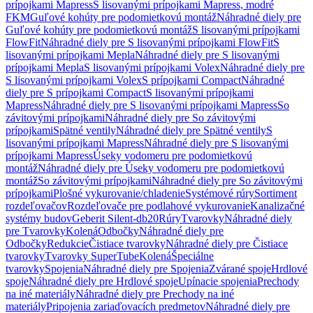
prípojkami Mapress
S lisovanými prípojkami Mapress, modré
FKM
Guľové kohúty pre podomietkovú montáž
Náhradné diely pre
Guľové kohúty pre podomietkovú montáž
S lisovanými prípojkami
FlowFit
Náhradné diely pre S lisovanými prípojkami FlowFit
S
lisovanými prípojkami Mepla
Náhradné diely pre S lisovanými
prípojkami Mepla
S lisovanými prípojkami Volex
Náhradné diely pre
S lisovanými prípojkami Volex
S prípojkami Compact
Náhradné
diely pre S prípojkami Compact
S lisovanými prípojkami
Mapress
Náhradné diely pre S lisovanými prípojkami Mapress
So
závitovými prípojkami
Náhradné diely pre So závitovými
prípojkami
Spätné ventily
Náhradné diely pre Spätné ventily
S
lisovanými prípojkami Mapress
Náhradné diely pre S lisovanými
prípojkami Mapress
Úseky vodomeru pre podomietkovú
montáž
Náhradné diely pre Úseky vodomeru pre podomietkovú
montáž
So závitovými prípojkami
Náhradné diely pre So závitovými
prípojkami
Plošné vykurovanie/chladenie
Systémové rúry
Sortiment
rozdeľovačov
Rozdeľovače pre podlahové vykurovanie
Kanalizačné
systémy budov
Geberit Silent-db20
Rúry
Tvarovky
Náhradné diely
pre Tvarovky
Kolená
Odbočky
Náhradné diely pre
Odbočky
Redukcie
Čistiace tvarovky
Náhradné diely pre Čistiace
tvarovky
Tvarovky SuperTube
Kolená
Špeciálne
tvarovky
Spojenia
Náhradné diely pre Spojenia
Zvárané spoje
Hrdlové
spoje
Náhradné diely pre Hrdlové spoje
Upínacie spojenia
Prechody
na iné materiály
Náhradné diely pre Prechody na iné
materiály
Pripojenia zariaďovacích predmetov
Náhradné diely pre