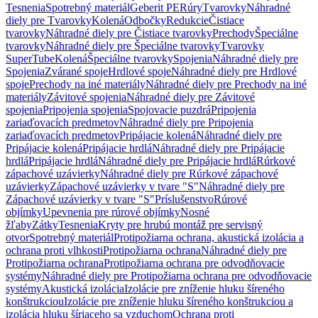
Tesnenia
Spotrebný materiál
Geberit PE
Rúry
Tvarovky
Náhradné
diely pre Tvarovky
Kolená
Odbočky
Redukcie
Čistiace
tvarovky
Náhradné diely pre Čistiace tvarovky
Prechody
Špeciálne
tvarovky
Náhradné diely pre Špeciálne tvarovky
Tvarovky
SuperTube
Kolená
Špeciálne tvarovky
Spojenia
Náhradné diely pre
Spojenia
Zvárané spoje
Hrdlové spoje
Náhradné diely pre Hrdlové
spoje
Prechody na iné materiály
Náhradné diely pre Prechody na iné
materiály
Závitové spojenia
Náhradné diely pre Závitové
spojenia
Pripojenia spojenia
Spojovacie puzdrá
Pripojenia
zariaďovacích predmetov
Náhradné diely pre Pripojenia
zariaďovacích predmetov
Pripájacie kolená
Náhradné diely pre
Pripájacie kolená
Pripájacie hrdlá
Náhradné diely pre Pripájacie
hrdlá
Pripájacie hrdlá
Náhradné diely pre Pripájacie hrdlá
Rúrkové
zápachové uzávierky
Náhradné diely pre Rúrkové zápachové
uzávierky
Zápachové uzávierky v tvare "S"
Náhradné diely pre
Zápachové uzávierky v tvare "S"
Príslušenstvo
Rúrové
objímky
Upevnenia pre rúrové objímky
Nosné
žľaby
Zátky
Tesnenia
Kryty pre hrubú montáž pre servisný
otvor
Spotrebný materiál
Protipožiarna ochrana, akustická izolácia a
ochrana proti vlhkosti
Protipožiarna ochrana
Náhradné diely pre
Protipožiarna ochrana
Protipožiarna ochrana pre odvodňovacie
systémy
Náhradné diely pre Protipožiarna ochrana pre odvodňovacie
systémy
Akustická izolácia
Izolácie pre zníženie hluku šíreného
konštrukciou
Izolácie pre zníženie hluku šíreného konštrukciou a
izolácia hluku šíriaceho sa vzduchom
Ochrana proti