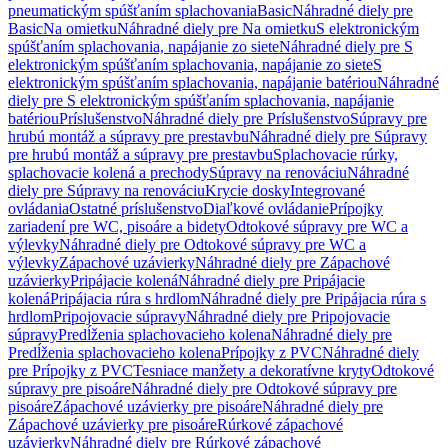
pneumatickým spúšťaním splachovania
Basic
Náhradné diely pre
Basic
Na omietku
Náhradné diely pre Na omietku
S elektronickým
spúšťaním splachovania, napájanie zo siete
Náhradné diely pre S
elektronickým spúšťaním splachovania, napájanie zo siete
S
elektronickým spúšťaním splachovania, napájanie batériou
Náhradné
diely pre S elektronickým spúšťaním splachovania, napájanie
batériou
Príslušenstvo
Náhradné diely pre Príslušenstvo
Súpravy pre
hrubú montáž a súpravy pre prestavbu
Náhradné diely pre Súpravy
pre hrubú montáž a súpravy pre prestavbu
Splachovacie rúrky,
splachovacie kolená a prechody
Súpravy na renováciu
Náhradné
diely pre Súpravy na renováciu
Krycie dosky
Integrované
ovládania
Ostatné príslušenstvo
Diaľkové ovládanie
Prípojky
zariadení pre WC, pisoáre a bidety
Odtokové súpravy pre WC a
výlevky
Náhradné diely pre Odtokové súpravy pre WC a
výlevky
Zápachové uzávierky
Náhradné diely pre Zápachové
uzávierky
Pripájacie kolená
Náhradné diely pre Pripájacie
kolená
Pripájacia rúra s hrdlom
Náhradné diely pre Pripájacia rúra s
hrdlom
Pripojovacie súpravy
Náhradné diely pre Pripojovacie
súpravy
Predĺženia splachovacieho kolena
Náhradné diely pre
Predĺženia splachovacieho kolena
Prípojky z PVC
Náhradné diely
pre Prípojky z PVC
Tesniace manžety a dekoratívne kryty
Odtokové
súpravy pre pisoáre
Náhradné diely pre Odtokové súpravy pre
pisoáre
Zápachové uzávierky pre pisoáre
Náhradné diely pre
Zápachové uzávierky pre pisoáre
Rúrkové zápachové
uzávierky
Náhradné diely pre Rúrkové zápachové