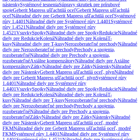
nástenky
Systémové tesnenia
Súpravy skrutiek pre prírubové
spoje
Geberit Mapress ušľachtilá oceľ
Geberit Mapress ušľachtilá
oceľ
Náhradné diely pre Geberit Mapress ušľachtilá oceľ
Systémové
rúry 1.4401
Náhradné diely pre Systémové rúry 1.4401
Systémové
rúry 1.4521
Náhradné diely pre Systémové rúry
1.4521
Vsuvky
Spojky
Náhradné diely pre Spojky
Redukcie
Náhradné
diely pre Redukcie
Kolená
Náhradné diely pre Kolená
T-
kusy
Náhradné diely pre T-kusy
Nerozoberateľné prechody
Náhradné
diely pre Nerozoberateľné prechody
Prechody a spojenia,
rozoberateľné
Náhradné diely pre Prechody a spojenia,
rozoberateľné
Axiálne kompenzátory
Náhradné diely pre Axiálne
kompenzátory
Zátky
Náhradné diely pre Zátky
Nástenky
Náhradné
diely pre Nástenky
Geberit Mapress ušľachtilá oceľ, plyn
Náhradné
diely pre Geberit Mapress ušľachtilá oceľ, plyn
Systémové rúry
1.4401
Náhradné diely pre Systémové rúry
1.4401
Vsuvky
Spojky
Náhradné diely pre Spojky
Redukcie
Náhradné
diely pre Redukcie
Kolená
Náhradné diely pre Kolená
T-
kusy
Náhradné diely pre T-kusy
Nerozoberateľné prechody
Náhradné
diely pre Nerozoberateľné prechody
Prechody a spojenia,
rozoberateľné
Náhradné diely pre Prechody a spojenia,
rozoberateľné
Zátky
Náhradné diely pre Zátky
Nástenky
Náhradné
diely pre Nástenky
Geberit Mapress ušľachtilá oceľ, modré
FKM
Náhradné diely pre Geberit Mapress ušľachtilá oceľ, modré
FKM
Systémové rúry 1.4401
Náhradné diely pre Systémové rúry
1.4401
Systémové rúry 1.4521
Náhradné diely pre Systémové rúry