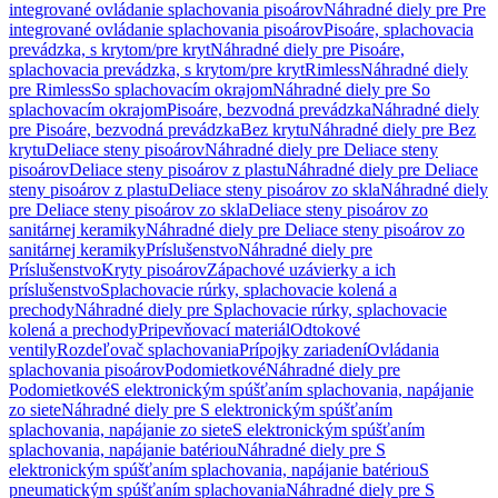
integrované ovládanie splachovania pisoárov
Náhradné diely pre Pre
integrované ovládanie splachovania pisoárov
Pisoáre, splachovacia
prevádzka, s krytom/pre kryt
Náhradné diely pre Pisoáre,
splachovacia prevádzka, s krytom/pre kryt
Rimless
Náhradné diely
pre Rimless
So splachovacím okrajom
Náhradné diely pre So
splachovacím okrajom
Pisoáre, bezvodná prevádzka
Náhradné diely
pre Pisoáre, bezvodná prevádzka
Bez krytu
Náhradné diely pre Bez
krytu
Deliace steny pisoárov
Náhradné diely pre Deliace steny
pisoárov
Deliace steny pisoárov z plastu
Náhradné diely pre Deliace
steny pisoárov z plastu
Deliace steny pisoárov zo skla
Náhradné diely
pre Deliace steny pisoárov zo skla
Deliace steny pisoárov zo
sanitárnej keramiky
Náhradné diely pre Deliace steny pisoárov zo
sanitárnej keramiky
Príslušenstvo
Náhradné diely pre
Príslušenstvo
Kryty pisoárov
Zápachové uzávierky a ich
príslušenstvo
Splachovacie rúrky, splachovacie kolená a
prechody
Náhradné diely pre Splachovacie rúrky, splachovacie
kolená a prechody
Pripevňovací materiál
Odtokové
ventily
Rozdeľovač splachovania
Prípojky zariadení
Ovládania
splachovania pisoárov
Podomietkové
Náhradné diely pre
Podomietkové
S elektronickým spúšťaním splachovania, napájanie
zo siete
Náhradné diely pre S elektronickým spúšťaním
splachovania, napájanie zo siete
S elektronickým spúšťaním
splachovania, napájanie batériou
Náhradné diely pre S
elektronickým spúšťaním splachovania, napájanie batériou
S
pneumatickým spúšťaním splachovania
Náhradné diely pre S