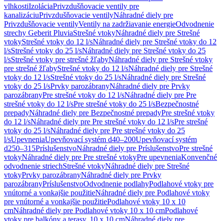
vlhkosti
Izolácia
Privzdušňovacie ventily pre
kanalizáciu
Privzdušňovacie ventily
Náhradné diely pre
Privzdušňovacie ventily
Ventily na zadržiavanie energie
Odvodnenie
strechy Geberit Pluvia
Strešné vtoky
Náhradné diely pre Strešné
vtoky
Strešné vtoky do 12 l/s
Náhradné diely pre Strešné vtoky do 12
l/s
Strešné vtoky do 25 l/s
Náhradné diely pre Strešné vtoky do 25
l/s
Strešné vtoky pre strešné žľaby
Náhradné diely pre Strešné vtoky
pre strešné žľaby
Strešné vtoky do 12 l/s
Náhradné diely pre Strešné
vtoky do 12 l/s
Strešné vtoky do 25 l/s
Náhradné diely pre Strešné
vtoky do 25 l/s
Prvky parozábrany
Náhradné diely pre Prvky
parozábrany
Pre strešné vtoky do 12 l/s
Náhradné diely pre Pre
strešné vtoky do 12 l/s
Pre strešné vtoky do 25 l/s
Bezpečnostné
prepady
Náhradné diely pre Bezpečnostné prepady
Pre strešné vtoky
do 12 l/s
Náhradné diely pre Pre strešné vtoky do 12 l/s
Pre strešné
vtoky do 25 l/s
Náhradné diely pre Pre strešné vtoky do 25
l/s
Upevnenia
Upevňovací systém d40–200
Upevňovací systém
d250–315
Príslušenstvo
Náhradné diely pre Príslušenstvo
Pre strešné
vtoky
Náhradné diely pre Pre strešné vtoky
Pre upevnenia
Konvenčné
odvodnenie striech
Strešné vtoky
Náhradné diely pre Strešné
vtoky
Prvky parozábrany
Náhradné diely pre Prvky
parozábrany
Príslušenstvo
Odvodnenie podlahy
Podlahové vtoky pre
vnútorné a vonkajšie použitie
Náhradné diely pre Podlahové vtoky
pre vnútorné a vonkajšie použitie
Podlahové vtoky 10 x 10
cm
Náhradné diely pre Podlahové vtoky 10 x 10 cm
Podlahové
vtoky pre balkóny a terasy, 10 x 10 cm
Náhradné diely pre