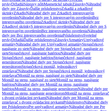
prvky
Držadlá
Súpravy nôh
Magnetické tabule
Zásuvky
Náhradné
diely pre Zásuvky
Ďalšie príslušenstvo
Zrkadlá a zrkadlové
skrinky
Zrkadlo
Náhradné diely pre Zrkadlo
S integrovaným
osvetlením
Náhradné diely pre S integrovaným osvetlením
Bez
integrovaného osvetlenia
Zrkadlové skrinky
Náhradné diely pre
Zrkadlové skrinky
S integrovaným osvetlením
Náhradné diely pre S
integrovaným osvetlením
Bez integrovaného osvetlenia
Náhradné
diely pre Bez integrovaného osvetlenia
Príslušenstvo
Svetelné
prvky
Držadlá
Ďalšie príslušenstvo
Zásuvky
Armatúry
Umývadlové
armatúry
Náhradné diely pre Umývadlové armatúry
Stojančekové,
napájanie zo siete
Náhradné diely pre Stojančekové, napájanie zo
siete
Stojančekové, napájanie batériou
Náhradné diely pre
Stojančekové, napájanie batériou
Stojančekové, napájanie
generátorom
Náhradné diely pre Stojančekové, napájanie
generátorom
Stojančeková montáž, jednopákový
zmiešavač
Náhradné diely pre Stojančeková montáž, jednopákový
zmiešavač
Montáž na stenu, napájané zo siete
Náhradné diely pre
Montáž na stenu, napájané zo siete
Montáž na stenu, napájanie
batériou
Náhradné diely pre Montáž na stenu, napájanie
batériou
Montáž na stenu, napájanie generátorom
Náhradné diely pre
Montáž na stenu, napájanie generátorom
Montáž na stenu, zmiešavač
s dvomi ovládacími prvkami
Náhradné diely pre Montáž na stenu,
zmiešavač s dvomi ovládacími prvkami
Príslušenstvo
Náhradné diely
pre Príslušenstvo
Pre umývadlové armatúry
Náhradné diely pre Pre