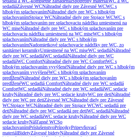
sedadlá a WC-kompletné zariadenia
Spotrebný materiál
WC a WC
sedadlá
Závesné WC
Náhradné diely pre Závesné WC
WC s
hlbokým splachovaním
Náhradné diely pre WC s hlbokým
splachovaním
Stojace WC
Náhradné diely pre Stojace WC
WC s
hlbokým splachovaním pre splachovaciu nádržku umiestnenú na
WC mise
Náhradné diely pre WC s hlbokým splachovaním pre
splachovaciu nádržku umiestnenú na WC mise
WC s hlbokým
splachovaním
Náhradné diely pre WC s hlbokým
splachovaním
Nadomietkové splachovacie nádržky pre WC, zo
sanitárnej keramiky
Umiestnené na WC mise
WC sedadlá
Náhradné
diely pre WC sedadlá
WC sedadlá
Náhradné diely pre WC
sedadlá
WC Comfort
Náhradné diely pre WC Comfort
WC s
hlbokým splachovaním vyvýšené
Náhradné diely pre WC s hlbokým
splachovaním vyvýšené
WC s hlbokým splachovaním
predĺžené
Náhradné diely pre WC s hlbokým splachovaním
predĺžené
WC sedadlá Comfort
Náhradné diely pre WC sedadlá
Comfort
WC sedadlá
Náhradné diely pre WC sedadlá
WC sedacie
kruhy
Náhradné diely pre WC sedacie kruhy
WC pre deti
Náhradné
diely pre WC pre deti
Závesné WC
Náhradné diely pre Závesné
WC
Stojace WC
Náhradné diely pre Stojace WC
WC sedadlá pre
deti
Náhradné diely pre WC sedadlá pre deti
WC sedadlá
Náhradné
diely pre WC sedadlá
WC sedacie kruhy
Náhradné diely pre WC
sedacie kruhy
Nášľapné WC
So
splachovaním
Príslušenstvo
Prípojky
Pripevňovací
materiál
Bidety
Závesné bidety
Náhradné diely pre Závesné