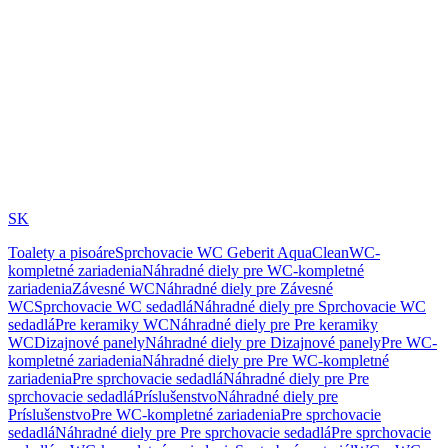
SK
Toalety a pisoáre
Sprchovacie WC Geberit AquaClean
WC-
kompletné zariadenia
Náhradné diely pre WC-kompletné
zariadenia
Závesné WC
Náhradné diely pre Závesné
WC
Sprchovacie WC sedadlá
Náhradné diely pre Sprchovacie WC
sedadlá
Pre keramiky WC
Náhradné diely pre Pre keramiky
WC
Dizajnové panely
Náhradné diely pre Dizajnové panely
Pre WC-
kompletné zariadenia
Náhradné diely pre Pre WC-kompletné
zariadenia
Pre sprchovacie sedadlá
Náhradné diely pre Pre
sprchovacie sedadlá
Príslušenstvo
Náhradné diely pre
Príslušenstvo
Pre WC-kompletné zariadenia
Pre sprchovacie
sedadlá
Náhradné diely pre Pre sprchovacie sedadlá
Pre sprchovacie