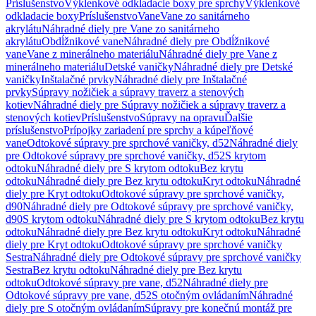
Príslušenstvo
Výklenkové odkladacie boxy pre sprchy
Výklenkové
odkladacie boxy
Príslušenstvo
Vane
Vane zo sanitárneho
akrylátu
Náhradné diely pre Vane zo sanitárneho
akrylátu
Obdĺžnikové vane
Náhradné diely pre Obdĺžnikové
vane
Vane z minerálneho materiálu
Náhradné diely pre Vane z
minerálneho materiálu
Detské vaničky
Náhradné diely pre Detské
vaničky
Inštalačné prvky
Náhradné diely pre Inštalačné
prvky
Súpravy nožičiek a súpravy traverz a stenových
kotiev
Náhradné diely pre Súpravy nožičiek a súpravy traverz a
stenových kotiev
Príslušenstvo
Súpravy na opravu
Ďalšie
príslušenstvo
Prípojky zariadení pre sprchy a kúpeľňové
vane
Odtokové súpravy pre sprchové vaničky, d52
Náhradné diely
pre Odtokové súpravy pre sprchové vaničky, d52
S krytom
odtoku
Náhradné diely pre S krytom odtoku
Bez krytu
odtoku
Náhradné diely pre Bez krytu odtoku
Kryt odtoku
Náhradné
diely pre Kryt odtoku
Odtokové súpravy pre sprchové vaničky,
d90
Náhradné diely pre Odtokové súpravy pre sprchové vaničky,
d90
S krytom odtoku
Náhradné diely pre S krytom odtoku
Bez krytu
odtoku
Náhradné diely pre Bez krytu odtoku
Kryt odtoku
Náhradné
diely pre Kryt odtoku
Odtokové súpravy pre sprchové vaničky
Sestra
Náhradné diely pre Odtokové súpravy pre sprchové vaničky
Sestra
Bez krytu odtoku
Náhradné diely pre Bez krytu
odtoku
Odtokové súpravy pre vane, d52
Náhradné diely pre
Odtokové súpravy pre vane, d52
S otočným ovládaním
Náhradné
diely pre S otočným ovládaním
Súpravy pre konečnú montáž pre