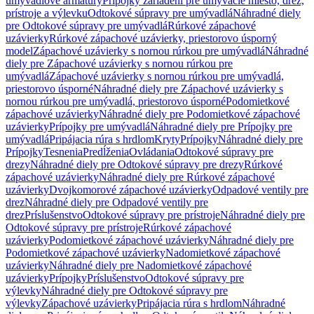
umývadlové armatúry
Prípojky zariadení pre umývacie miesto, drez,
prístroje a výlevku
Odtokové súpravy pre umývadlá
Náhradné diely
pre Odtokové súpravy pre umývadlá
Rúrkové zápachové
uzávierky
Rúrkové zápachové uzávierky, priestorovo úsporný
model
Zápachové uzávierky s nornou rúrkou pre umývadlá
Náhradné
diely pre Zápachové uzávierky s nornou rúrkou pre
umývadlá
Zápachové uzávierky s nornou rúrkou pre umývadlá,
priestorovo úsporné
Náhradné diely pre Zápachové uzávierky s
nornou rúrkou pre umývadlá, priestorovo úsporné
Podomietkové
zápachové uzávierky
Náhradné diely pre Podomietkové zápachové
uzávierky
Prípojky pre umývadlá
Náhradné diely pre Prípojky pre
umývadlá
Pripájacia rúra s hrdlom
Kryty
Prípojky
Náhradné diely pre
Prípojky
Tesnenia
Predĺženia
Ovládania
Odtokové súpravy pre
drezy
Náhradné diely pre Odtokové súpravy pre drezy
Rúrkové
zápachové uzávierky
Náhradné diely pre Rúrkové zápachové
uzávierky
Dvojkomorové zápachové uzávierky
Odpadové ventily pre
drez
Náhradné diely pre Odpadové ventily pre
drez
Príslušenstvo
Odtokové súpravy pre prístroje
Náhradné diely pre
Odtokové súpravy pre prístroje
Rúrkové zápachové
uzávierky
Podomietkové zápachové uzávierky
Náhradné diely pre
Podomietkové zápachové uzávierky
Nadomietkové zápachové
uzávierky
Náhradné diely pre Nadomietkové zápachové
uzávierky
Prípojky
Príslušenstvo
Odtokové súpravy pre
výlevky
Náhradné diely pre Odtokové súpravy pre
výlevky
Zápachové uzávierky
Pripájacia rúra s hrdlom
Náhradné