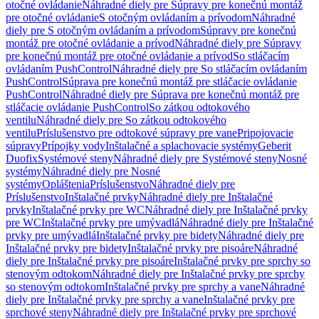
otočné ovládanie
Náhradné diely pre Súpravy pre konečnú montáž
pre otočné ovládanie
S otočným ovládaním a prívodom
Náhradné
diely pre S otočným ovládaním a prívodom
Súpravy pre konečnú
montáž pre otočné ovládanie a prívod
Náhradné diely pre Súpravy
pre konečnú montáž pre otočné ovládanie a prívod
So stláčacím
ovládaním PushControl
Náhradné diely pre So stláčacím ovládaním
PushControl
Súprava pre konečnú montáž pre stláčacie ovládanie
PushControl
Náhradné diely pre Súprava pre konečnú montáž pre
stláčacie ovládanie PushControl
So zátkou odtokového
ventilu
Náhradné diely pre So zátkou odtokového
ventilu
Príslušenstvo pre odtokové súpravy pre vane
Pripojovacie
súpravy
Prípojky vody
Inštalačné a splachovacie systémy
Geberit
Duofix
Systémové steny
Náhradné diely pre Systémové steny
Nosné
systémy
Náhradné diely pre Nosné
systémy
Opláštenia
Príslušenstvo
Náhradné diely pre
Príslušenstvo
Inštalačné prvky
Náhradné diely pre Inštalačné
prvky
Inštalačné prvky pre WC
Náhradné diely pre Inštalačné prvky
pre WC
Inštalačné prvky pre umývadlá
Náhradné diely pre Inštalačné
prvky pre umývadlá
Inštalačné prvky pre bidety
Náhradné diely pre
Inštalačné prvky pre bidety
Inštalačné prvky pre pisoáre
Náhradné
diely pre Inštalačné prvky pre pisoáre
Inštalačné prvky pre sprchy so
stenovým odtokom
Náhradné diely pre Inštalačné prvky pre sprchy
so stenovým odtokom
Inštalačné prvky pre sprchy a vane
Náhradné
diely pre Inštalačné prvky pre sprchy a vane
Inštalačné prvky pre
sprchové steny
Náhradné diely pre Inštalačné prvky pre sprchové