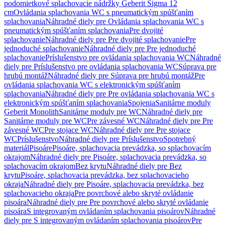
podomietkové splachovacie nádržky Geberit Sigma 12
cm
Ovládania splachovania WC s pneumatickým spúšťaním
splachovania
Náhradné diely pre Ovládania splachovania WC s
pneumatickým spúšťaním splachovania
Pre dvojité
splachovanie
Náhradné diely pre Pre dvojité splachovanie
Pre
jednoduché splachovanie
Náhradné diely pre Pre jednoduché
splachovanie
Príslušenstvo pre ovládania splachovania WC
Náhradné
diely pre Príslušenstvo pre ovládania splachovania WC
Súprava pre
hrubú montáž
Náhradné diely pre Súprava pre hrubú montáž
Pre
ovládania splachovania WC s elektronickým spúšťaním
splachovania
Náhradné diely pre Pre ovládania splachovania WC s
elektronickým spúšťaním splachovania
Spojenia
Sanitárne moduly
Geberit Monolith
Sanitárne moduly pre WC
Náhradné diely pre
Sanitárne moduly pre WC
Pre závesné WC
Náhradné diely pre Pre
závesné WC
Pre stojace WC
Náhradné diely pre Pre stojace
WC
Príslušenstvo
Náhradné diely pre Príslušenstvo
Spotrebný
materiál
Pisoáre
Pisoáre, splachovacia prevádzka, so splachovacím
okrajom
Náhradné diely pre Pisoáre, splachovacia prevádzka, so
splachovacím okrajom
Bez krytu
Náhradné diely pre Bez
krytu
Pisoáre, splachovacia prevádzka, bez splachovacieho
okraja
Náhradné diely pre Pisoáre, splachovacia prevádzka, bez
splachovacieho okraja
Pre povrchové alebo skryté ovládanie
pisoára
Náhradné diely pre Pre povrchové alebo skryté ovládanie
pisoára
S integrovaným ovládaním splachovania pisoárov
Náhradné
diely pre S integrovaným ovládaním splachovania pisoárov
Pre