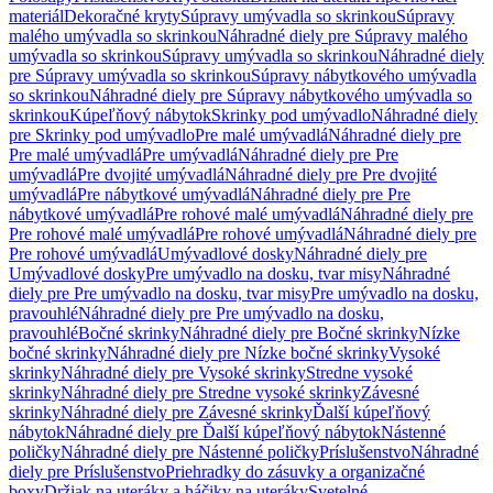
materiál
Dekoračné kryty
Súpravy umývadla so skrinkou
Súpravy
malého umývadla so skrinkou
Náhradné diely pre Súpravy malého
umývadla so skrinkou
Súpravy umývadla so skrinkou
Náhradné diely
pre Súpravy umývadla so skrinkou
Súpravy nábytkového umývadla
so skrinkou
Náhradné diely pre Súpravy nábytkového umývadla so
skrinkou
Kúpeľňový nábytok
Skrinky pod umývadlo
Náhradné diely
pre Skrinky pod umývadlo
Pre malé umývadlá
Náhradné diely pre
Pre malé umývadlá
Pre umývadlá
Náhradné diely pre Pre
umývadlá
Pre dvojité umývadlá
Náhradné diely pre Pre dvojité
umývadlá
Pre nábytkové umývadlá
Náhradné diely pre Pre
nábytkové umývadlá
Pre rohové malé umývadlá
Náhradné diely pre
Pre rohové malé umývadlá
Pre rohové umývadlá
Náhradné diely pre
Pre rohové umývadlá
Umývadlové dosky
Náhradné diely pre
Umývadlové dosky
Pre umývadlo na dosku, tvar misy
Náhradné
diely pre Pre umývadlo na dosku, tvar misy
Pre umývadlo na dosku,
pravouhlé
Náhradné diely pre Pre umývadlo na dosku,
pravouhlé
Bočné skrinky
Náhradné diely pre Bočné skrinky
Nízke
bočné skrinky
Náhradné diely pre Nízke bočné skrinky
Vysoké
skrinky
Náhradné diely pre Vysoké skrinky
Stredne vysoké
skrinky
Náhradné diely pre Stredne vysoké skrinky
Závesné
skrinky
Náhradné diely pre Závesné skrinky
Ďalší kúpeľňový
nábytok
Náhradné diely pre Ďalší kúpeľňový nábytok
Nástenné
poličky
Náhradné diely pre Nástenné poličky
Príslušenstvo
Náhradné
diely pre Príslušenstvo
Priehradky do zásuvky a organizačné
boxy
Držiak na uteráky a háčiky na uteráky
Svetelné