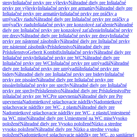
steny
Inštalačné prvky pre výlevky
Náhradné diely pre Inštalačné
prvky pre výlevky
Inštalačné prvky pre armatúry
Náhradné diely pre
Inštalačné prvky pre armatúry
Inštalačné prvky pre práčky a
umývačky riadu
Náhradné diely pre Inštalačné prvky pre práčky a
umývačky riadu
Inštalačné prvky pre konzolové zaťaženie
Náhradné
diely pre Inštalačné prvky pre konzolové zaťaženie
Inštalačné prvky
pre drezy
Náhradné diely pre Inštalačné prvky pre drezy
Inštalačné
prvky pre nástenné zásobníky
Náhradné diely pre Inštalačné prvky
pre nástenné zásobníky
Príslušenstvo
Náhradné diely pre
Príslušenstvo
Geberit Kombifix
Inštalačné prvky
Náhradné diely pre
Inštalačné prvky
Inštalačné prvky pre WC
Náhradné diely pre
Inštalačné prvky pre WC
Inštalačné prvky pre umývadlá
Náhradné
diely pre Inštalačné prvky pre umývadlá
Inštalačné prvky pre
bidety
Náhradné diely pre Inštalačné prvky pre bidety
Inštalačné
prvky pre pisoáre
Náhradné diely pre Inštalačné prvky pre
pisoáre
Inštalačné prvky pre sprchy
Náhradné diely pre Inštalačné
prvky pre sprchy
Príslušenstvo
Náhradné diely pre Príslušenstvo
Pre
inštalačné prvky pre WC
Pre upevnenia
Náhradné diely pre Pre
upevnenia
Nadomietkové splachovacie nádržky
Nadomietkové
splachovacie nádržky pre WC, z plastu
Náhradné diely pre
Nadomietkové splachovacie nádržky pre WC, z plastu
Umiestnené
na WC mise
Náhradné diely pre Umiestnené na WC mise
Vysoko
položené
Náhradné diely pre Vysoko položené
Nízko a stredne
vysoko položené
Náhradné diely pre Nízko a stredne vysoko
položené
Nadomietkové splachovacie nádržky pre WC, zo sanitárnej