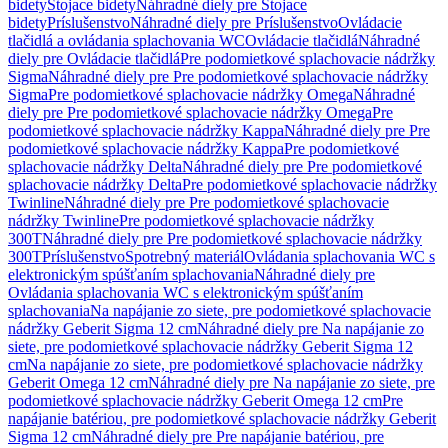
bidety
Stojace bidety
Náhradné diely pre Stojace
bidety
Príslušenstvo
Náhradné diely pre Príslušenstvo
Ovládacie
tlačidlá a ovládania splachovania WC
Ovládacie tlačidlá
Náhradné
diely pre Ovládacie tlačidlá
Pre podomietkové splachovacie nádržky
Sigma
Náhradné diely pre Pre podomietkové splachovacie nádržky
Sigma
Pre podomietkové splachovacie nádržky Omega
Náhradné
diely pre Pre podomietkové splachovacie nádržky Omega
Pre
podomietkové splachovacie nádržky Kappa
Náhradné diely pre Pre
podomietkové splachovacie nádržky Kappa
Pre podomietkové
splachovacie nádržky Delta
Náhradné diely pre Pre podomietkové
splachovacie nádržky Delta
Pre podomietkové splachovacie nádržky
Twinline
Náhradné diely pre Pre podomietkové splachovacie
nádržky Twinline
Pre podomietkové splachovacie nádržky
300T
Náhradné diely pre Pre podomietkové splachovacie nádržky
300T
Príslušenstvo
Spotrebný materiál
Ovládania splachovania WC s
elektronickým spúšťaním splachovania
Náhradné diely pre
Ovládania splachovania WC s elektronickým spúšťaním
splachovania
Na napájanie zo siete, pre podomietkové splachovacie
nádržky Geberit Sigma 12 cm
Náhradné diely pre Na napájanie zo
siete, pre podomietkové splachovacie nádržky Geberit Sigma 12
cm
Na napájanie zo siete, pre podomietkové splachovacie nádržky
Geberit Omega 12 cm
Náhradné diely pre Na napájanie zo siete, pre
podomietkové splachovacie nádržky Geberit Omega 12 cm
Pre
napájanie batériou, pre podomietkové splachovacie nádržky Geberit
Sigma 12 cm
Náhradné diely pre Pre napájanie batériou, pre