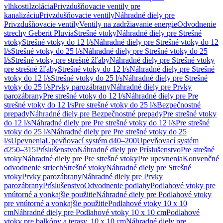
vlhkosti
Izolácia
Privzdušňovacie ventily pre
kanalizáciu
Privzdušňovacie ventily
Náhradné diely pre
Privzdušňovacie ventily
Ventily na zadržiavanie energie
Odvodnenie
strechy Geberit Pluvia
Strešné vtoky
Náhradné diely pre Strešné
vtoky
Strešné vtoky do 12 l/s
Náhradné diely pre Strešné vtoky do 12
l/s
Strešné vtoky do 25 l/s
Náhradné diely pre Strešné vtoky do 25
l/s
Strešné vtoky pre strešné žľaby
Náhradné diely pre Strešné vtoky
pre strešné žľaby
Strešné vtoky do 12 l/s
Náhradné diely pre Strešné
vtoky do 12 l/s
Strešné vtoky do 25 l/s
Náhradné diely pre Strešné
vtoky do 25 l/s
Prvky parozábrany
Náhradné diely pre Prvky
parozábrany
Pre strešné vtoky do 12 l/s
Náhradné diely pre Pre
strešné vtoky do 12 l/s
Pre strešné vtoky do 25 l/s
Bezpečnostné
prepady
Náhradné diely pre Bezpečnostné prepady
Pre strešné vtoky
do 12 l/s
Náhradné diely pre Pre strešné vtoky do 12 l/s
Pre strešné
vtoky do 25 l/s
Náhradné diely pre Pre strešné vtoky do 25
l/s
Upevnenia
Upevňovací systém d40–200
Upevňovací systém
d250–315
Príslušenstvo
Náhradné diely pre Príslušenstvo
Pre strešné
vtoky
Náhradné diely pre Pre strešné vtoky
Pre upevnenia
Konvenčné
odvodnenie striech
Strešné vtoky
Náhradné diely pre Strešné
vtoky
Prvky parozábrany
Náhradné diely pre Prvky
parozábrany
Príslušenstvo
Odvodnenie podlahy
Podlahové vtoky pre
vnútorné a vonkajšie použitie
Náhradné diely pre Podlahové vtoky
pre vnútorné a vonkajšie použitie
Podlahové vtoky 10 x 10
cm
Náhradné diely pre Podlahové vtoky 10 x 10 cm
Podlahové
vtoky pre balkóny a terasy, 10 x 10 cm
Náhradné diely pre