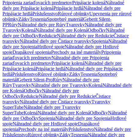
Pripojenia zariaďovacích predmetov
Pripájacie kolená
Náhradné
diely pre Pripájacie kolená
Pripájacie hrdlá
Náhradné diely pre
Pripájacie hrdlá
Príslušenstvo
Rúrové objímky
Upevnenia pre rúrové
objímky
Zátky
Tesnenia
Spotrebný materiál
Geberit Silent-
PP
Rúry
Náhradné diely pre Rúry
Tvarovky
Náhradné diely pre
Tvarovky
Kolená
Náhradné diely pre Kolená
Odbočky
Náhradné
diely pre Odbočky
Redukcie
Náhradné diely pre Redukcie
Čistiace
tvarovky
Náhradné diely pre Čistiace tvarovky
Spojenia
Náhradné
diely pre Spojenia
Hrdlové spoje
Náhradné diely pre Hrdlové
spoje
Drapákové spojenia
Prechody na iné materiály
Pripojenia
zariaďovacích predmetov
Náhradné diely pre Pripojenia
zariaďovacích predmetov
Pripájacie kolená
Náhradné diely pre
Pripájacie kolená
Pripájacie hrdlá
Náhradné diely pre Pripájacie
hrdlá
Príslušenstvo
Rúrové objímky
Zátky
Tesnenia
Spotrebný
materiál
Geberit Silent-Pro
Rúry
Náhradné diely pre
Rúry
Tvarovky
Náhradné diely pre Tvarovky
Kolená
Náhradné diely
pre Kolená
Odbočky
Náhradné diely pre
Odbočky
Redukcie
Náhradné diely pre Redukcie
Čistiace
tvarovky
Náhradné diely pre Čistiace tvarovky
Tvarovky
SuperTube
Náhradné diely pre Tvarovky
SuperTube
Kolená
Náhradné diely pre Kolená
Odbočky
Náhradné
diely pre Odbočky
Spojenia
Náhradné diely pre Spojenia
Hrdlové
spoje
Náhradné diely pre Hrdlové spoje
Drapákové
spojenia
Prechody na iné materiály
Príslušenstvo
Náhradné diely pre
Príslušenstvo
Rúrové objímky
Zátky
Tesnenia
Náhradné diely pre