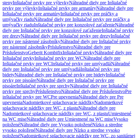
steny
Inštalačné prvky pre výlevky
Náhradné diely pre Inštalačné
prvky pre výlevky
Inštalačné prvky pre armatúry
Náhradné diely pre
Inštalačné prvky pre armatúry
Inštalačné prvky pre práčky a
umývačky riadu
Náhradné diely pre Inštalačné prvky pre práčky a
umývačky riadu
Inštalačné prvky pre konzolové zaťaženie
Náhradné
diely pre Inštalačné prvky pre konzolové zaťaženie
Inštalačné prvky
pre drezy
Náhradné diely pre Inštalačné prvky pre drezy
Inštalačné
prvky pre nástenné zásobníky
Náhradné diely pre Inštalačné prvky
pre nástenné zásobníky
Príslušenstvo
Náhradné diely pre
Príslušenstvo
Geberit Kombifix
Inštalačné prvky
Náhradné diely pre
Inštalačné prvky
Inštalačné prvky pre WC
Náhradné diely pre
Inštalačné prvky pre WC
Inštalačné prvky pre umývadlá
Náhradné
diely pre Inštalačné prvky pre umývadlá
Inštalačné prvky pre
bidety
Náhradné diely pre Inštalačné prvky pre bidety
Inštalačné
prvky pre pisoáre
Náhradné diely pre Inštalačné prvky pre
pisoáre
Inštalačné prvky pre sprchy
Náhradné diely pre Inštalačné
prvky pre sprchy
Príslušenstvo
Náhradné diely pre Príslušenstvo
Pre
inštalačné prvky pre WC
Pre upevnenia
Náhradné diely pre Pre
upevnenia
Nadomietkové splachovacie nádržky
Nadomietkové
splachovacie nádržky pre WC, z plastu
Náhradné diely pre
Nadomietkové splachovacie nádržky pre WC, z plastu
Umiestnené
na WC mise
Náhradné diely pre Umiestnené na WC mise
Vysoko
položené
Náhradné diely pre Vysoko položené
Nízko a stredne
vysoko položené
Náhradné diely pre Nízko a stredne vysoko
položené
Nadomietkové splachovacie nádržky pre WC, zo sanitárnej