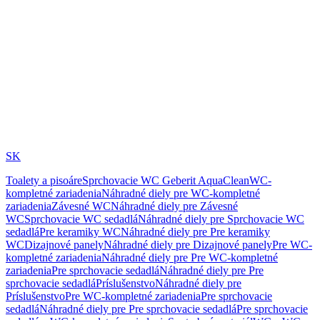
SK
Toalety a pisoáre
Sprchovacie WC Geberit AquaClean
WC-
kompletné zariadenia
Náhradné diely pre WC-kompletné
zariadenia
Závesné WC
Náhradné diely pre Závesné
WC
Sprchovacie WC sedadlá
Náhradné diely pre Sprchovacie WC
sedadlá
Pre keramiky WC
Náhradné diely pre Pre keramiky
WC
Dizajnové panely
Náhradné diely pre Dizajnové panely
Pre WC-
kompletné zariadenia
Náhradné diely pre Pre WC-kompletné
zariadenia
Pre sprchovacie sedadlá
Náhradné diely pre Pre
sprchovacie sedadlá
Príslušenstvo
Náhradné diely pre
Príslušenstvo
Pre WC-kompletné zariadenia
Pre sprchovacie
sedadlá
Náhradné diely pre Pre sprchovacie sedadlá
Pre sprchovacie