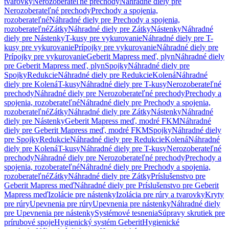
tvarovky
Nerozoberateľné prechody
Náhradné diely pre
Nerozoberateľné prechody
Prechody a spojenia,
rozoberateľné
Náhradné diely pre Prechody a spojenia,
rozoberateľné
Zátky
Náhradné diely pre Zátky
Nástenky
Náhradné
diely pre Nástenky
T-kusy pre vykurovanie
Náhradné diely pre T-
kusy pre vykurovanie
Prípojky pre vykurovanie
Náhradné diely pre
Prípojky pre vykurovanie
Geberit Mapress meď, plyn
Náhradné diely
pre Geberit Mapress meď, plyn
Spojky
Náhradné diely pre
Spojky
Redukcie
Náhradné diely pre Redukcie
Kolená
Náhradné
diely pre Kolená
T-kusy
Náhradné diely pre T-kusy
Nerozoberateľné
prechody
Náhradné diely pre Nerozoberateľné prechody
Prechody a
spojenia, rozoberateľné
Náhradné diely pre Prechody a spojenia,
rozoberateľné
Zátky
Náhradné diely pre Zátky
Nástenky
Náhradné
diely pre Nástenky
Geberit Mapress meď, modré FKM
Náhradné
diely pre Geberit Mapress meď, modré FKM
Spojky
Náhradné diely
pre Spojky
Redukcie
Náhradné diely pre Redukcie
Kolená
Náhradné
diely pre Kolená
T-kusy
Náhradné diely pre T-kusy
Nerozoberateľné
prechody
Náhradné diely pre Nerozoberateľné prechody
Prechody a
spojenia, rozoberateľné
Náhradné diely pre Prechody a spojenia,
rozoberateľné
Zátky
Náhradné diely pre Zátky
Príslušenstvo pre
Geberit Mapress meď
Náhradné diely pre Príslušenstvo pre Geberit
Mapress meď
Izolácie pre nástenky
Izolácia pre rúry a tvarovky
Kryty
pre rúry
Upevnenia pre rúry
Upevnenia pre nástenky
Náhradné diely
pre Upevnenia pre nástenky
Systémové tesnenia
Súpravy skrutiek pre
prírubové spoje
Hygienický systém Geberit
Hygienické