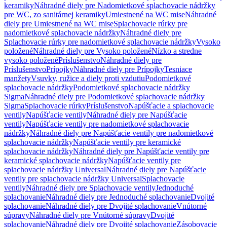
keramiky
Náhradné diely pre Nadomietkové splachovacie nádržky
pre WC, zo sanitárnej keramiky
Umiestnené na WC mise
Náhradné
diely pre Umiestnené na WC mise
Splachovacie rúrky pre
nadomietkové splachovacie nádržky
Náhradné diely pre
Splachovacie rúrky pre nadomietkové splachovacie nádržky
Vysoko
položené
Náhradné diely pre Vysoko položené
Nízko a stredne
vysoko položené
Príslušenstvo
Náhradné diely pre
Príslušenstvo
Prípojky
Náhradné diely pre Prípojky
Tesniace
manžety
Vsuvky, ružice a diely proti vzdutiu
Podomietkové
splachovacie nádržky
Podomietkové splachovacie nádržky
Sigma
Náhradné diely pre Podomietkové splachovacie nádržky
Sigma
Splachovacie rúrky
Príslušenstvo
Napúšťacie a splachovacie
ventily
Napúšťacie ventily
Náhradné diely pre Napúšťacie
ventily
Napúšťacie ventily pre nadomietkové splachovacie
nádržky
Náhradné diely pre Napúšťacie ventily pre nadomietkové
splachovacie nádržky
Napúšťacie ventily pre keramické
splachovacie nádržky
Náhradné diely pre Napúšťacie ventily pre
keramické splachovacie nádržky
Napúšťacie ventily pre
splachovacie nádržky Universal
Náhradné diely pre Napúšťacie
ventily pre splachovacie nádržky Universal
Splachovacie
ventily
Náhradné diely pre Splachovacie ventily
Jednoduché
splachovanie
Náhradné diely pre Jednoduché splachovanie
Dvojité
splachovanie
Náhradné diely pre Dvojité splachovanie
Vnútorné
súpravy
Náhradné diely pre Vnútorné súpravy
Dvojité
splachovanie
Náhradné diely pre Dvojité splachovanie
Zásobovacie