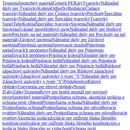
Tesnenia
Spotrebný materiál
Geberit PE
Rúry
Tvarovky
Náhradné
diely pre Tvarovky
Kolená
Odbočky
Redukcie
Čistiace
tvarovky
Náhradné diely pre Čistiace tvarovky
Prechody
Špeciálne
tvarovky
Náhradné diely pre Špeciálne tvarovky
Tvarovky
SuperTube
Kolená
Špeciálne tvarovky
Spojenia
Náhradné diely pre
Spojenia
Zvárané spoje
Hrdlové spoje
Náhradné diely pre Hrdlové
spoje
Prechody na iné materiály
Náhradné diely pre Prechody na iné
materiály
Závitové spojenia
Náhradné diely pre Závitové
spojenia
Pripojenia spojenia
Spojovacie puzdrá
Pripojenia
zariaďovacích predmetov
Náhradné diely pre Pripojenia
zariaďovacích predmetov
Pripájacie kolená
Náhradné diely pre
Pripájacie kolená
Pripájacie hrdlá
Náhradné diely pre Pripájacie
hrdlá
Pripájacie hrdlá
Náhradné diely pre Pripájacie hrdlá
Rúrkové
zápachové uzávierky
Náhradné diely pre Rúrkové zápachové
uzávierky
Zápachové uzávierky v tvare "S"
Náhradné diely pre
Zápachové uzávierky v tvare "S"
Príslušenstvo
Rúrové
objímky
Upevnenia pre rúrové objímky
Nosné
žľaby
Zátky
Tesnenia
Kryty pre hrubú montáž pre servisný
otvor
Spotrebný materiál
Protipožiarna ochrana, akustická izolácia a
ochrana proti vlhkosti
Protipožiarna ochrana
Náhradné diely pre
Protipožiarna ochrana
Protipožiarna ochrana pre odvodňovacie
systémy
Náhradné diely pre Protipožiarna ochrana pre odvodňovacie
systémy
Akustická izolácia
Izolácie pre zníženie hluku šíreného
konštrukciou
Izolácie pre zníženie hluku šíreného konštrukciou a
izolácia hluku šíriaceho sa vzduchom
Ochrana proti