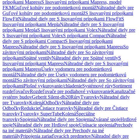
prípojkami Mapress
S lisovanými prípojkami Mapress, modré
FKM
Guľové kohúty pre podomietkovú montáž
Náhradné diely pre
Guľové kohúty pre podomietkovú montáž
S lisovanými prípojkami
FlowFit
Náhradné diely pre S lisovanými prípojkami FlowFit
S
lisovanými prípojkami Mepla
Náhradné diely pre S lisovanými
prípojkami Mepla
S lisovanými prípojkami Volex
Náhradné diely pre
S lisovanými prípojkami Volex
S prípojkami Compact
Náhradné
diely pre S prípojkami Compact
S lisovanými prípojkami
Mapress
Náhradné diely pre S lisovanými prípojkami Mapress
So
závitovými prípojkami
Náhradné diely pre So závitovými
prípojkami
Spätné ventily
Náhradné diely pre Spätné ventily
S
lisovanými prípojkami Mapress
Náhradné diely pre S lisovanými
prípojkami Mapress
Úseky vodomeru pre podomietkovú
montáž
Náhradné diely pre Úseky vodomeru pre podomietkovú
montáž
So závitovými prípojkami
Náhradné diely pre So závitovými
prípojkami
Plošné vykurovanie/chladenie
Systémové rúry
Sortiment
rozdeľovačov
Rozdeľovače pre podlahové vykurovanie
Kanalizačné
systémy budov
Geberit Silent-db20
Rúry
Tvarovky
Náhradné diely
pre Tvarovky
Kolená
Odbočky
Náhradné diely pre
Odbočky
Redukcie
Čistiace tvarovky
Náhradné diely pre Čistiace
tvarovky
Tvarovky SuperTube
Kolená
Špeciálne
tvarovky
Spojenia
Náhradné diely pre Spojenia
Zvárané spoje
Hrdlové
spoje
Náhradné diely pre Hrdlové spoje
Upínacie spojenia
Prechody
na iné materiály
Náhradné diely pre Prechody na iné
materiály
Pripojenia zariaďovacích predmetov
Náhradné diely pre