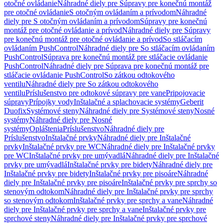
otočné ovládanie
Náhradné diely pre Súpravy pre konečnú montáž
pre otočné ovládanie
S otočným ovládaním a prívodom
Náhradné
diely pre S otočným ovládaním a prívodom
Súpravy pre konečnú
montáž pre otočné ovládanie a prívod
Náhradné diely pre Súpravy
pre konečnú montáž pre otočné ovládanie a prívod
So stláčacím
ovládaním PushControl
Náhradné diely pre So stláčacím ovládaním
PushControl
Súprava pre konečnú montáž pre stláčacie ovládanie
PushControl
Náhradné diely pre Súprava pre konečnú montáž pre
stláčacie ovládanie PushControl
So zátkou odtokového
ventilu
Náhradné diely pre So zátkou odtokového
ventilu
Príslušenstvo pre odtokové súpravy pre vane
Pripojovacie
súpravy
Prípojky vody
Inštalačné a splachovacie systémy
Geberit
Duofix
Systémové steny
Náhradné diely pre Systémové steny
Nosné
systémy
Náhradné diely pre Nosné
systémy
Opláštenia
Príslušenstvo
Náhradné diely pre
Príslušenstvo
Inštalačné prvky
Náhradné diely pre Inštalačné
prvky
Inštalačné prvky pre WC
Náhradné diely pre Inštalačné prvky
pre WC
Inštalačné prvky pre umývadlá
Náhradné diely pre Inštalačné
prvky pre umývadlá
Inštalačné prvky pre bidety
Náhradné diely pre
Inštalačné prvky pre bidety
Inštalačné prvky pre pisoáre
Náhradné
diely pre Inštalačné prvky pre pisoáre
Inštalačné prvky pre sprchy so
stenovým odtokom
Náhradné diely pre Inštalačné prvky pre sprchy
so stenovým odtokom
Inštalačné prvky pre sprchy a vane
Náhradné
diely pre Inštalačné prvky pre sprchy a vane
Inštalačné prvky pre
sprchové steny
Náhradné diely pre Inštalačné prvky pre sprchové