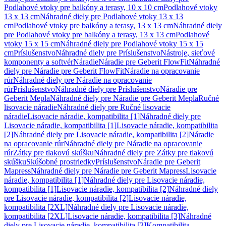
Podlahové vtoky pre balkóny a terasy, 10 x 10 cm
Podlahové vtoky
13 x 13 cm
Náhradné diely pre Podlahové vtoky 13 x 13
cm
Podlahové vtoky pre balkóny a terasy, 13 x 13 cm
Náhradné diely
pre Podlahové vtoky pre balkóny a terasy, 13 x 13 cm
Podlahové
vtoky 15 x 15 cm
Náhradné diely pre Podlahové vtoky 15 x 15
cm
Príslušenstvo
Náhradné diely pre Príslušenstvo
Nástroje, sieťové
komponenty a softvér
Náradie
Náradie pre Geberit FlowFit
Náhradné
diely pre Náradie pre Geberit FlowFit
Náradie na opracovanie
rúr
Náhradné diely pre Náradie na opracovanie
rúr
Príslušenstvo
Náhradné diely pre Príslušenstvo
Náradie pre
Geberit Mepla
Náhradné diely pre Náradie pre Geberit Mepla
Ručné
lisovacie náradie
Náhradné diely pre Ručné lisovacie
náradie
Lisovacie náradie, kompatibilita [1]
Náhradné diely pre
Lisovacie náradie, kompatibilita [1]
Lisovacie náradie, kompatibilita
[2]
Náhradné diely pre Lisovacie náradie, kompatibilita [2]
Náradie
na opracovanie rúr
Náhradné diely pre Náradie na opracovanie
rúr
Zátky pre tlakovú skúšku
Náhradné diely pre Zátky pre tlakovú
skúšku
Skúšobné prostriedky
Príslušenstvo
Náradie pre Geberit
Mapress
Náhradné diely pre Náradie pre Geberit Mapress
Lisovacie
náradie, kompatibilita [1]
Náhradné diely pre Lisovacie náradie,
kompatibilita [1]
Lisovacie náradie, kompatibilita [2]
Náhradné diely
pre Lisovacie náradie, kompatibilita [2]
Lisovacie náradie,
kompatibilita [2XL]
Náhradné diely pre Lisovacie náradie,
kompatibilita [2XL]
Lisovacie náradie, kompatibilita [3]
Náhradné
diely pre Lisovacie náradie, kompatibilita [3]
Kompatibilita