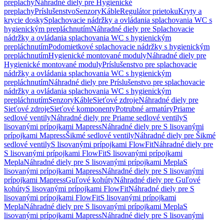
preplachy
Náhradné diely pre Hygienické
preplachy
Príslušenstvo
Senzory
Káble
Regulátor prietoku
Kryty a
krycie dosky
Splachovacie nádržky a ovládania splachovania WC s
hygienickým prepláchnutím
Náhradné diely pre Splachovacie
nádržky a ovládania splachovania WC s hygienickým
prepláchnutím
Podomietkové splachovacie nádržky s hygienickým
prepláchnutím
Hygienické montované moduly
Náhradné diely pre
Hygienické montované moduly
Príslušenstvo pre splachovacie
nádržky a ovládania splachovania WC s hygienickým
prepláchnutím
Náhradné diely pre Príslušenstvo pre splachovacie
nádržky a ovládania splachovania WC s hygienickým
prepláchnutím
Senzory
Káble
Sieťové zdroje
Náhradné diely pre
Sieťové zdroje
Sieťové komponenty
Potrubné armatúry
Priame
sedlové ventily
Náhradné diely pre Priame sedlové ventily
S
lisovanými prípojkami Mapress
Náhradné diely pre S lisovanými
prípojkami Mapress
Šikmé sedlové ventily
Náhradné diely pre Šikmé
sedlové ventily
S lisovanými prípojkami FlowFit
Náhradné diely pre
S lisovanými prípojkami FlowFit
S lisovanými prípojkami
Mepla
Náhradné diely pre S lisovanými prípojkami Mepla
S
lisovanými prípojkami Mapress
Náhradné diely pre S lisovanými
prípojkami Mapress
Guľové kohúty
Náhradné diely pre Guľové
kohúty
S lisovanými prípojkami FlowFit
Náhradné diely pre S
lisovanými prípojkami FlowFit
S lisovanými prípojkami
Mepla
Náhradné diely pre S lisovanými prípojkami Mepla
S
lisovanými prípojkami Mapress
Náhradné diely pre S lisovanými