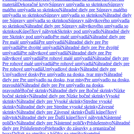
materiál
Dekoračné kryty
Súpravy umývadla so skrinkou
Súpravy
malého umývadla so skrinkou
Náhradné diely pre Súpravy malého
umývadla so skrinkou
Súpravy umývadla so skrinkou
Náhradné diely
pre Súpravy umývadla so skrinkou
Súpravy nábytkového umývadla
so skrinkou
Náhradné diely pre Súpravy nábytkového umývadla so
skrinkou
Kúpeľňový nábytok
Skrinky pod umývadlo
Náhradné diely
pre Skrinky pod umývadlo
Pre malé umývadlá
Náhradné diely pre
Pre malé umývadlá
Pre umývadlá
Náhradné diely pre Pre
umývadlá
Pre dvojité umývadlá
Náhradné diely pre Pre dvojité
umývadlá
Pre nábytkové umývadlá
Náhradné diely pre Pre
nábytkové umývadlá
Pre rohové malé umývadlá
Náhradné diely pre
Pre rohové malé umývadlá
Pre rohové umývadlá
Náhradné diely pre
Pre rohové umývadlá
Umývadlové dosky
Náhradné diely pre
Umývadlové dosky
Pre umývadlo na dosku, tvar misy
Náhradné
diely pre Pre umývadlo na dosku, tvar misy
Pre umývadlo na dosku,
pravouhlé
Náhradné diely pre Pre umývadlo na dosku,
pravouhlé
Bočné skrinky
Náhradné diely pre Bočné skrinky
Nízke
bočné skrinky
Náhradné diely pre Nízke bočné skrinky
Vysoké
skrinky
Náhradné diely pre Vysoké skrinky
Stredne vysoké
skrinky
Náhradné diely pre Stredne vysoké skrinky
Závesné
skrinky
Náhradné diely pre Závesné skrinky
Ďalší kúpeľňový
nábytok
Náhradné diely pre Ďalší kúpeľňový nábytok
Nástenné
poličky
Náhradné diely pre Nástenné poličky
Príslušenstvo
Náhradné
diely pre Príslušenstvo
Priehradky do zásuvky a organizačné
boxy
Držiak na uteráky a háčiky na uteráky
Svetelné