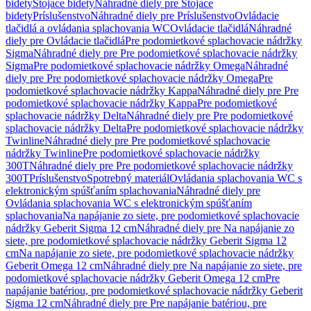
bidety
Stojace bidety
Náhradné diely pre Stojace
bidety
Príslušenstvo
Náhradné diely pre Príslušenstvo
Ovládacie
tlačidlá a ovládania splachovania WC
Ovládacie tlačidlá
Náhradné
diely pre Ovládacie tlačidlá
Pre podomietkové splachovacie nádržky
Sigma
Náhradné diely pre Pre podomietkové splachovacie nádržky
Sigma
Pre podomietkové splachovacie nádržky Omega
Náhradné
diely pre Pre podomietkové splachovacie nádržky Omega
Pre
podomietkové splachovacie nádržky Kappa
Náhradné diely pre Pre
podomietkové splachovacie nádržky Kappa
Pre podomietkové
splachovacie nádržky Delta
Náhradné diely pre Pre podomietkové
splachovacie nádržky Delta
Pre podomietkové splachovacie nádržky
Twinline
Náhradné diely pre Pre podomietkové splachovacie
nádržky Twinline
Pre podomietkové splachovacie nádržky
300T
Náhradné diely pre Pre podomietkové splachovacie nádržky
300T
Príslušenstvo
Spotrebný materiál
Ovládania splachovania WC s
elektronickým spúšťaním splachovania
Náhradné diely pre
Ovládania splachovania WC s elektronickým spúšťaním
splachovania
Na napájanie zo siete, pre podomietkové splachovacie
nádržky Geberit Sigma 12 cm
Náhradné diely pre Na napájanie zo
siete, pre podomietkové splachovacie nádržky Geberit Sigma 12
cm
Na napájanie zo siete, pre podomietkové splachovacie nádržky
Geberit Omega 12 cm
Náhradné diely pre Na napájanie zo siete, pre
podomietkové splachovacie nádržky Geberit Omega 12 cm
Pre
napájanie batériou, pre podomietkové splachovacie nádržky Geberit
Sigma 12 cm
Náhradné diely pre Pre napájanie batériou, pre