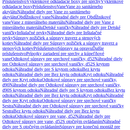
Príslušenstvo
Výklenkové odkladacie boxy pre sprchy
Výklenkové
odkladacie boxy
Príslušenstvo
Vane
Vane zo sanitárneho
akrylátu
Náhradné diely pre Vane zo sanitárneho
akrylátu
Obdĺžnikové vane
Náhradné diely pre Obdĺžnikové
vane
Vane z minerálneho materiálu
Náhradné diely pre Vane z
minerálneho materiálu
Detské vaničky
Náhradné diely pre Detské
vaničky
Inštalačné prvky
Náhradné diely pre Inštalačné
prvky
Súpravy nožičiek a súpravy traverz a stenových
kotiev
Náhradné diely pre Súpravy nožičiek a súpravy traverz a
stenových kotiev
Príslušenstvo
Súpravy na opravu
Ďalšie
príslušenstvo
Prípojky zariadení pre sprchy a kúpeľňové
vane
Odtokové súpravy pre sprchové vaničky, d52
Náhradné diely
pre Odtokové súpravy pre sprchové vaničky, d52
S krytom
odtoku
Náhradné diely pre S krytom odtoku
Bez krytu
odtoku
Náhradné diely pre Bez krytu odtoku
Kryt odtoku
Náhradné
diely pre Kryt odtoku
Odtokové súpravy pre sprchové vaničky,
d90
Náhradné diely pre Odtokové súpravy pre sprchové vaničky,
d90
S krytom odtoku
Náhradné diely pre S krytom odtoku
Bez krytu
odtoku
Náhradné diely pre Bez krytu odtoku
Kryt odtoku
Náhradné
diely pre Kryt odtoku
Odtokové súpravy pre sprchové vaničky
Sestra
Náhradné diely pre Odtokové súpravy pre sprchové vaničky
Sestra
Bez krytu odtoku
Náhradné diely pre Bez krytu
odtoku
Odtokové súpravy pre vane, d52
Náhradné diely pre
Odtokové súpravy pre vane, d52
S otočným ovládaním
Náhradné
diely pre S otočným ovládaním
Súpravy pre konečnú montáž pre