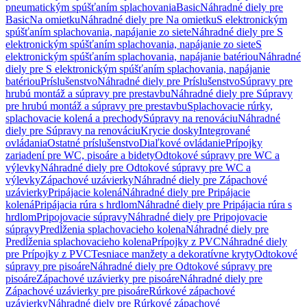
pneumatickým spúšťaním splachovania
Basic
Náhradné diely pre
Basic
Na omietku
Náhradné diely pre Na omietku
S elektronickým
spúšťaním splachovania, napájanie zo siete
Náhradné diely pre S
elektronickým spúšťaním splachovania, napájanie zo siete
S
elektronickým spúšťaním splachovania, napájanie batériou
Náhradné
diely pre S elektronickým spúšťaním splachovania, napájanie
batériou
Príslušenstvo
Náhradné diely pre Príslušenstvo
Súpravy pre
hrubú montáž a súpravy pre prestavbu
Náhradné diely pre Súpravy
pre hrubú montáž a súpravy pre prestavbu
Splachovacie rúrky,
splachovacie kolená a prechody
Súpravy na renováciu
Náhradné
diely pre Súpravy na renováciu
Krycie dosky
Integrované
ovládania
Ostatné príslušenstvo
Diaľkové ovládanie
Prípojky
zariadení pre WC, pisoáre a bidety
Odtokové súpravy pre WC a
výlevky
Náhradné diely pre Odtokové súpravy pre WC a
výlevky
Zápachové uzávierky
Náhradné diely pre Zápachové
uzávierky
Pripájacie kolená
Náhradné diely pre Pripájacie
kolená
Pripájacia rúra s hrdlom
Náhradné diely pre Pripájacia rúra s
hrdlom
Pripojovacie súpravy
Náhradné diely pre Pripojovacie
súpravy
Predĺženia splachovacieho kolena
Náhradné diely pre
Predĺženia splachovacieho kolena
Prípojky z PVC
Náhradné diely
pre Prípojky z PVC
Tesniace manžety a dekoratívne kryty
Odtokové
súpravy pre pisoáre
Náhradné diely pre Odtokové súpravy pre
pisoáre
Zápachové uzávierky pre pisoáre
Náhradné diely pre
Zápachové uzávierky pre pisoáre
Rúrkové zápachové
uzávierky
Náhradné diely pre Rúrkové zápachové