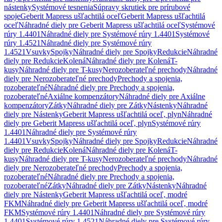
nástenky
Systémové tesnenia
Súpravy skrutiek pre prírubové
spoje
Geberit Mapress ušľachtilá oceľ
Geberit Mapress ušľachtilá
oceľ
Náhradné diely pre Geberit Mapress ušľachtilá oceľ
Systémové
rúry 1.4401
Náhradné diely pre Systémové rúry 1.4401
Systémové
rúry 1.4521
Náhradné diely pre Systémové rúry
1.4521
Vsuvky
Spojky
Náhradné diely pre Spojky
Redukcie
Náhradné
diely pre Redukcie
Kolená
Náhradné diely pre Kolená
T-
kusy
Náhradné diely pre T-kusy
Nerozoberateľné prechody
Náhradné
diely pre Nerozoberateľné prechody
Prechody a spojenia,
rozoberateľné
Náhradné diely pre Prechody a spojenia,
rozoberateľné
Axiálne kompenzátory
Náhradné diely pre Axiálne
kompenzátory
Zátky
Náhradné diely pre Zátky
Nástenky
Náhradné
diely pre Nástenky
Geberit Mapress ušľachtilá oceľ, plyn
Náhradné
diely pre Geberit Mapress ušľachtilá oceľ, plyn
Systémové rúry
1.4401
Náhradné diely pre Systémové rúry
1.4401
Vsuvky
Spojky
Náhradné diely pre Spojky
Redukcie
Náhradné
diely pre Redukcie
Kolená
Náhradné diely pre Kolená
T-
kusy
Náhradné diely pre T-kusy
Nerozoberateľné prechody
Náhradné
diely pre Nerozoberateľné prechody
Prechody a spojenia,
rozoberateľné
Náhradné diely pre Prechody a spojenia,
rozoberateľné
Zátky
Náhradné diely pre Zátky
Nástenky
Náhradné
diely pre Nástenky
Geberit Mapress ušľachtilá oceľ, modré
FKM
Náhradné diely pre Geberit Mapress ušľachtilá oceľ, modré
FKM
Systémové rúry 1.4401
Náhradné diely pre Systémové rúry
1.4401
Systémové rúry 1.4521
Náhradné diely pre Systémové rúry