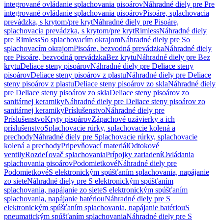
integrované ovládanie splachovania pisoárov
Náhradné diely pre Pre
integrované ovládanie splachovania pisoárov
Pisoáre, splachovacia
prevádzka, s krytom/pre kryt
Náhradné diely pre Pisoáre,
splachovacia prevádzka, s krytom/pre kryt
Rimless
Náhradné diely
pre Rimless
So splachovacím okrajom
Náhradné diely pre So
splachovacím okrajom
Pisoáre, bezvodná prevádzka
Náhradné diely
pre Pisoáre, bezvodná prevádzka
Bez krytu
Náhradné diely pre Bez
krytu
Deliace steny pisoárov
Náhradné diely pre Deliace steny
pisoárov
Deliace steny pisoárov z plastu
Náhradné diely pre Deliace
steny pisoárov z plastu
Deliace steny pisoárov zo skla
Náhradné diely
pre Deliace steny pisoárov zo skla
Deliace steny pisoárov zo
sanitárnej keramiky
Náhradné diely pre Deliace steny pisoárov zo
sanitárnej keramiky
Príslušenstvo
Náhradné diely pre
Príslušenstvo
Kryty pisoárov
Zápachové uzávierky a ich
príslušenstvo
Splachovacie rúrky, splachovacie kolená a
prechody
Náhradné diely pre Splachovacie rúrky, splachovacie
kolená a prechody
Pripevňovací materiál
Odtokové
ventily
Rozdeľovač splachovania
Prípojky zariadení
Ovládania
splachovania pisoárov
Podomietkové
Náhradné diely pre
Podomietkové
S elektronickým spúšťaním splachovania, napájanie
zo siete
Náhradné diely pre S elektronickým spúšťaním
splachovania, napájanie zo siete
S elektronickým spúšťaním
splachovania, napájanie batériou
Náhradné diely pre S
elektronickým spúšťaním splachovania, napájanie batériou
S
pneumatickým spúšťaním splachovania
Náhradné diely pre S