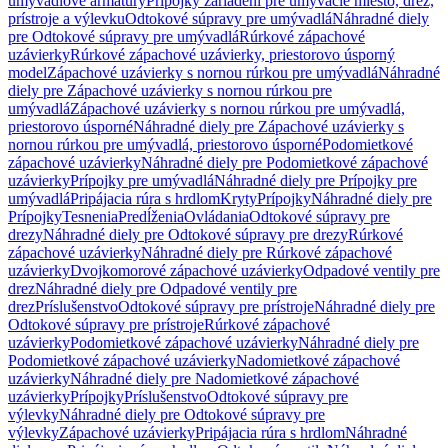
umývadlové armatúry
Prípojky zariadení pre umývacie miesto, drez,
prístroje a výlevku
Odtokové súpravy pre umývadlá
Náhradné diely
pre Odtokové súpravy pre umývadlá
Rúrkové zápachové
uzávierky
Rúrkové zápachové uzávierky, priestorovo úsporný
model
Zápachové uzávierky s nornou rúrkou pre umývadlá
Náhradné
diely pre Zápachové uzávierky s nornou rúrkou pre
umývadlá
Zápachové uzávierky s nornou rúrkou pre umývadlá,
priestorovo úsporné
Náhradné diely pre Zápachové uzávierky s
nornou rúrkou pre umývadlá, priestorovo úsporné
Podomietkové
zápachové uzávierky
Náhradné diely pre Podomietkové zápachové
uzávierky
Prípojky pre umývadlá
Náhradné diely pre Prípojky pre
umývadlá
Pripájacia rúra s hrdlom
Kryty
Prípojky
Náhradné diely pre
Prípojky
Tesnenia
Predĺženia
Ovládania
Odtokové súpravy pre
drezy
Náhradné diely pre Odtokové súpravy pre drezy
Rúrkové
zápachové uzávierky
Náhradné diely pre Rúrkové zápachové
uzávierky
Dvojkomorové zápachové uzávierky
Odpadové ventily pre
drez
Náhradné diely pre Odpadové ventily pre
drez
Príslušenstvo
Odtokové súpravy pre prístroje
Náhradné diely pre
Odtokové súpravy pre prístroje
Rúrkové zápachové
uzávierky
Podomietkové zápachové uzávierky
Náhradné diely pre
Podomietkové zápachové uzávierky
Nadomietkové zápachové
uzávierky
Náhradné diely pre Nadomietkové zápachové
uzávierky
Prípojky
Príslušenstvo
Odtokové súpravy pre
výlevky
Náhradné diely pre Odtokové súpravy pre
výlevky
Zápachové uzávierky
Pripájacia rúra s hrdlom
Náhradné