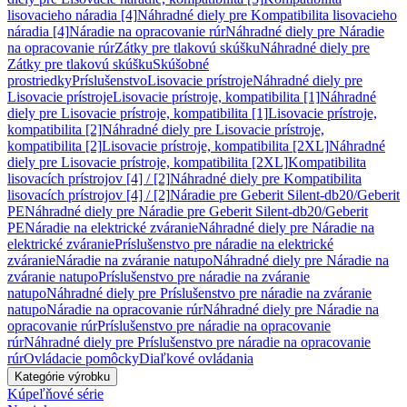
lisovacieho náradia [4]
Náhradné diely pre Kompatibilita lisovacieho
náradia [4]
Náradie na opracovanie rúr
Náhradné diely pre Náradie
na opracovanie rúr
Zátky pre tlakovú skúšku
Náhradné diely pre
Zátky pre tlakovú skúšku
Skúšobné
prostriedky
Príslušenstvo
Lisovacie prístroje
Náhradné diely pre
Lisovacie prístroje
Lisovacie prístroje, kompatibilita [1]
Náhradné
diely pre Lisovacie prístroje, kompatibilita [1]
Lisovacie prístroje,
kompatibilita [2]
Náhradné diely pre Lisovacie prístroje,
kompatibilita [2]
Lisovacie prístroje, kompatibilita [2XL]
Náhradné
diely pre Lisovacie prístroje, kompatibilita [2XL]
Kompatibilita
lisovacích prístrojov [4] / [2]
Náhradné diely pre Kompatibilita
lisovacích prístrojov [4] / [2]
Náradie pre Geberit Silent-db20/Geberit
PE
Náhradné diely pre Náradie pre Geberit Silent-db20/Geberit
PE
Náradie na elektrické zváranie
Náhradné diely pre Náradie na
elektrické zváranie
Príslušenstvo pre náradie na elektrické
zváranie
Náradie na zváranie natupo
Náhradné diely pre Náradie na
zváranie natupo
Príslušenstvo pre náradie na zváranie
natupo
Náhradné diely pre Príslušenstvo pre náradie na zváranie
natupo
Náradie na opracovanie rúr
Náhradné diely pre Náradie na
opracovanie rúr
Príslušenstvo pre náradie na opracovanie
rúr
Náhradné diely pre Príslušenstvo pre náradie na opracovanie
rúr
Ovládacie pomôcky
Diaľkové ovládania
Kategórie výrobku
Kúpeľňové série