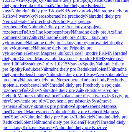
1.0215
Vsuvky
Spojky
Náhradné diely pre Spojky
Redukcie
Náhradné
diely pre Redukcie
Kolená
Náhradné diely pre Kolená
T-
kusy
Náhradné diely pre T-kusy
Krížové tvarovky
Náhradné diely pre
Krížové tvarovky
Nerozoberateľné prechody
Náhradné diely pre
Nerozoberateľné prechody
Prechody a spojenia,
rozoberateľné
Náhradné diely pre Prechody a spojenia,
rozoberateľné
Axiálne kompenzátory
Náhradné diely pre Axiálne
kompenzátory
Zátky
Náhradné diely pre Zátky
T-kusy pre
vykurovanie
Náhradné diely pre T-kusy pre vykurovanie
Prípojky
pre vykurovanie
Náhradné diely pre Prípojky pre
vykurovanie
Geberit Mapress uhlíková oceľ, modré FKM
Náhradné
diely pre Geberit Mapress uhlíková oceľ, modré FKM
Systémové
rúry 1.0034
Systémové rúry 1.0215
Vsuvky
Spojky
Náhradné diely
pre Spojky
Redukcie
Náhradné diely pre Redukcie
Kolená
Náhradné
diely pre Kolená
T-kusy
Náhradné diely pre T-kusy
Nerozoberateľné
prechody
Náhradné diely pre Nerozoberateľné prechody
Prechody a
spojenia, rozoberateľné
Náhradné diely pre Prechody a spojenia,
rozoberateľné
Zátky
Náhradné diely pre Zátky
Príslušenstvo pre
Geberit Mapress uhlíková oceľ
Izolácia pre rúry a tvarovky
Kryty pre
rúry
Upevnenia pre rúry
Upevnenia pre nástenky
Systémové
tesnenia
Súpravy skrutiek pre prírubové spoje
Geberit Mapress
meď
Geberit Mapress meď
Náhradné diely pre Geberit Mapress
meď
Spojky
Náhradné diely pre Spojky
Redukcie
Náhradné diely pre
Redukcie
Kolená
Náhradné diely pre Kolená
T-kusy
Náhradné diely
pre T-kusy
Krížové tvarovky
Náhradné diely pre Krížové