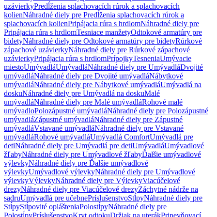
uzávierky
Predĺženia splachovacích rúrok a splachovacích
kolien
Náhradné diely pre Predĺženia splachovacích rúrok a
splachovacích kolien
Pripájacia rúra s hrdlom
Náhradné diely pre
Pripájacia rúra s hrdlom
Tesniace manžety
Odtokové armatúry pre
bidety
Náhradné diely pre Odtokové armatúry pre bidety
Rúrkové
zápachové uzávierky
Náhradné diely pre Rúrkové zápachové
uzávierky
Pripájacia rúra s hrdlom
Prípojky
Tesnenia
Umývacie
miesto
Umývadlá
Umývadlá
Náhradné diely pre Umývadlá
Dvojité
umývadlá
Náhradné diely pre Dvojité umývadlá
Nábytkové
umývadlá
Náhradné diely pre Nábytkové umývadlá
Umývadlá na
dosku
Náhradné diely pre Umývadlá na dosku
Malé
umývadlá
Náhradné diely pre Malé umývadlá
Rohové malé
umývadlo
Polozápustné umývadlá
Náhradné diely pre Polozápustné
umývadlá
Zápustné umývadlá
Náhradné diely pre Zápustné
umývadlá
Vstavané umývadlá
Náhradné diely pre Vstavané
umývadlá
Rohové umývadlá
Umývadlá Comfort
Umývadlá pre
deti
Náhradné diely pre Umývadlá pre deti
Umývadlá
Umývadlové
žľaby
Náhradné diely pre Umývadlové žľaby
Ďalšie umývadlové
výlevky
Náhradné diely pre Ďalšie umývadlové
výlevky
Umývadlové výlevky
Náhradné diely pre Umývadlové
výlevky
Výlevky
Náhradné diely pre Výlevky
Viacúčelové
drezy
Náhradné diely pre Viacúčelové drezy
Záchytné nádrže na
sadru
Umývadlá pre učebne
Príslušenstvo
Stĺpy
Náhradné diely pre
Stĺpy
Stĺpovité opláštenia
Polostĺpy
Náhradné diely pre
Polostĺpy
Príslušenstvo
Kryt odtoku
Držiak na uterák
Pripevňovací