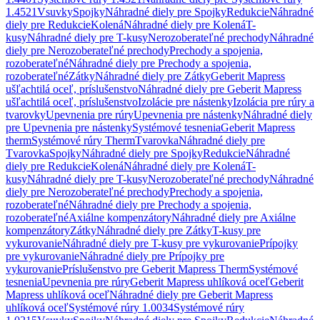
1.4521
Vsuvky
Spojky
Náhradné diely pre Spojky
Redukcie
Náhradné
diely pre Redukcie
Kolená
Náhradné diely pre Kolená
T-
kusy
Náhradné diely pre T-kusy
Nerozoberateľné prechody
Náhradné
diely pre Nerozoberateľné prechody
Prechody a spojenia,
rozoberateľné
Náhradné diely pre Prechody a spojenia,
rozoberateľné
Zátky
Náhradné diely pre Zátky
Geberit Mapress
ušľachtilá oceľ, príslušenstvo
Náhradné diely pre Geberit Mapress
ušľachtilá oceľ, príslušenstvo
Izolácie pre nástenky
Izolácia pre rúry a
tvarovky
Upevnenia pre rúry
Upevnenia pre nástenky
Náhradné diely
pre Upevnenia pre nástenky
Systémové tesnenia
Geberit Mapress
therm
Systémové rúry Therm
Tvarovka
Náhradné diely pre
Tvarovka
Spojky
Náhradné diely pre Spojky
Redukcie
Náhradné
diely pre Redukcie
Kolená
Náhradné diely pre Kolená
T-
kusy
Náhradné diely pre T-kusy
Nerozoberateľné prechody
Náhradné
diely pre Nerozoberateľné prechody
Prechody a spojenia,
rozoberateľné
Náhradné diely pre Prechody a spojenia,
rozoberateľné
Axiálne kompenzátory
Náhradné diely pre Axiálne
kompenzátory
Zátky
Náhradné diely pre Zátky
T-kusy pre
vykurovanie
Náhradné diely pre T-kusy pre vykurovanie
Prípojky
pre vykurovanie
Náhradné diely pre Prípojky pre
vykurovanie
Príslušenstvo pre Geberit Mapress Therm
Systémové
tesnenia
Upevnenia pre rúry
Geberit Mapress uhlíková oceľ
Geberit
Mapress uhlíková oceľ
Náhradné diely pre Geberit Mapress
uhlíková oceľ
Systémové rúry 1.0034
Systémové rúry