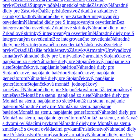
prvky
Držadlá
Súpravy nôh
Magnetické tabule
Zásuvky
Náhradné
diely pre Zásuvky
Ďalšie príslušenstvo
Zrkadlá a zrkadlové
skrinky
Zrkadlo
Náhradné diely pre Zrkadlo
S integrovaným
osvetlením
Náhradné diely pre S integrovaným osvetlením
Bez
integrovaného osvetlenia
Zrkadlové skrinky
Náhradné diely pre
Zrkadlové skrinky
S integrovaným osvetlením
Náhradné diely pre S
integrovaným osvetlením
Bez integrovaného osvetlenia
Náhradné
diely pre Bez integrovaného osvetlenia
Príslušenstvo
Svetelné
prvky
Držadlá
Ďalšie príslušenstvo
Zásuvky
Armatúry
Umývadlové
armatúry
Náhradné diely pre Umývadlové armatúry
Stojančekové,
napájanie zo siete
Náhradné diely pre Stojančekové, napájanie zo
siete
Stojančekové, napájanie batériou
Náhradné diely pre
Stojančekové, napájanie batériou
Stojančekové, napájanie
generátorom
Náhradné diely pre Stojančekové, napájanie
generátorom
Stojančeková montáž, jednopákový
zmiešavač
Náhradné diely pre Stojančeková montáž, jednopákový
zmiešavač
Montáž na stenu, napájané zo siete
Náhradné diely pre
Montáž na stenu, napájané zo siete
Montáž na stenu, napájanie
batériou
Náhradné diely pre Montáž na stenu, napájanie
batériou
Montáž na stenu, napájanie generátorom
Náhradné diely pre
Montáž na stenu, napájanie generátorom
Montáž na stenu, zmiešavač
s dvomi ovládacími prvkami
Náhradné diely pre Montáž na stenu,
zmiešavač s dvomi ovládacími prvkami
Príslušenstvo
Náhradné diely
pre Príslušenstvo
Pre umývadlové armatúry
Náhradné diely pre Pre