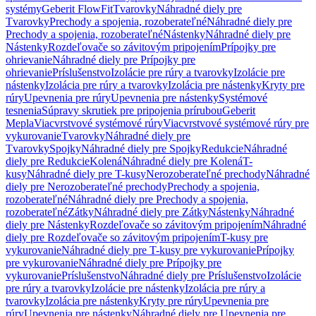
systémy
Geberit FlowFit
Tvarovky
Náhradné diely pre
Tvarovky
Prechody a spojenia, rozoberateľné
Náhradné diely pre
Prechody a spojenia, rozoberateľné
Nástenky
Náhradné diely pre
Nástenky
Rozdeľovače so závitovým pripojením
Prípojky pre
ohrievanie
Náhradné diely pre Prípojky pre
ohrievanie
Príslušenstvo
Izolácie pre rúry a tvarovky
Izolácie pre
nástenky
Izolácia pre rúry a tvarovky
Izolácia pre nástenky
Kryty pre
rúry
Upevnenia pre rúry
Upevnenia pre nástenky
Systémové
tesnenia
Súpravy skrutiek pre pripojenia prírubou
Geberit
Mepla
Viacvrstvové systémové rúry
Viacvrstvové systémové rúry pre
vykurovanie
Tvarovky
Náhradné diely pre
Tvarovky
Spojky
Náhradné diely pre Spojky
Redukcie
Náhradné
diely pre Redukcie
Kolená
Náhradné diely pre Kolená
T-
kusy
Náhradné diely pre T-kusy
Nerozoberateľné prechody
Náhradné
diely pre Nerozoberateľné prechody
Prechody a spojenia,
rozoberateľné
Náhradné diely pre Prechody a spojenia,
rozoberateľné
Zátky
Náhradné diely pre Zátky
Nástenky
Náhradné
diely pre Nástenky
Rozdeľovače so závitovým pripojením
Náhradné
diely pre Rozdeľovače so závitovým pripojením
T-kusy pre
vykurovanie
Náhradné diely pre T-kusy pre vykurovanie
Prípojky
pre vykurovanie
Náhradné diely pre Prípojky pre
vykurovanie
Príslušenstvo
Náhradné diely pre Príslušenstvo
Izolácie
pre rúry a tvarovky
Izolácie pre nástenky
Izolácia pre rúry a
tvarovky
Izolácia pre nástenky
Kryty pre rúry
Upevnenia pre
rúry
Upevnenia pre nástenky
Náhradné diely pre Upevnenia pre