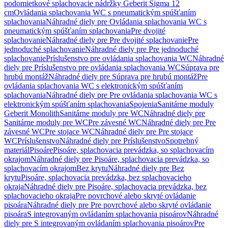
podomietkové splachovacie nádržky Geberit Sigma 12
cm
Ovládania splachovania WC s pneumatickým spúšťaním
splachovania
Náhradné diely pre Ovládania splachovania WC s
pneumatickým spúšťaním splachovania
Pre dvojité
splachovanie
Náhradné diely pre Pre dvojité splachovanie
Pre
jednoduché splachovanie
Náhradné diely pre Pre jednoduché
splachovanie
Príslušenstvo pre ovládania splachovania WC
Náhradné
diely pre Príslušenstvo pre ovládania splachovania WC
Súprava pre
hrubú montáž
Náhradné diely pre Súprava pre hrubú montáž
Pre
ovládania splachovania WC s elektronickým spúšťaním
splachovania
Náhradné diely pre Pre ovládania splachovania WC s
elektronickým spúšťaním splachovania
Spojenia
Sanitárne moduly
Geberit Monolith
Sanitárne moduly pre WC
Náhradné diely pre
Sanitárne moduly pre WC
Pre závesné WC
Náhradné diely pre Pre
závesné WC
Pre stojace WC
Náhradné diely pre Pre stojace
WC
Príslušenstvo
Náhradné diely pre Príslušenstvo
Spotrebný
materiál
Pisoáre
Pisoáre, splachovacia prevádzka, so splachovacím
okrajom
Náhradné diely pre Pisoáre, splachovacia prevádzka, so
splachovacím okrajom
Bez krytu
Náhradné diely pre Bez
krytu
Pisoáre, splachovacia prevádzka, bez splachovacieho
okraja
Náhradné diely pre Pisoáre, splachovacia prevádzka, bez
splachovacieho okraja
Pre povrchové alebo skryté ovládanie
pisoára
Náhradné diely pre Pre povrchové alebo skryté ovládanie
pisoára
S integrovaným ovládaním splachovania pisoárov
Náhradné
diely pre S integrovaným ovládaním splachovania pisoárov
Pre