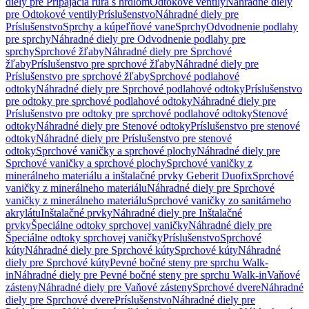
diely pre Pripájacia rúra s hrdlom
Odtokové ventily
Náhradné diely
pre Odtokové ventily
Príslušenstvo
Náhradné diely pre
Príslušenstvo
Sprchy a kúpeľňové vane
Sprchy
Odvodnenie podlahy
pre sprchy
Náhradné diely pre Odvodnenie podlahy pre
sprchy
Sprchové žľaby
Náhradné diely pre Sprchové
žľaby
Príslušenstvo pre sprchové žľaby
Náhradné diely pre
Príslušenstvo pre sprchové žľaby
Sprchové podlahové
odtoky
Náhradné diely pre Sprchové podlahové odtoky
Príslušenstvo
pre odtoky pre sprchové podlahové odtoky
Náhradné diely pre
Príslušenstvo pre odtoky pre sprchové podlahové odtoky
Stenové
odtoky
Náhradné diely pre Stenové odtoky
Príslušenstvo pre stenové
odtoky
Náhradné diely pre Príslušenstvo pre stenové
odtoky
Sprchové vaničky a sprchové plochy
Náhradné diely pre
Sprchové vaničky a sprchové plochy
Sprchové vaničky z
minerálneho materiálu a inštalačné prvky Geberit Duofix
Sprchové
vaničky z minerálneho materiálu
Náhradné diely pre Sprchové
vaničky z minerálneho materiálu
Sprchové vaničky zo sanitárneho
akrylátu
Inštalačné prvky
Náhradné diely pre Inštalačné
prvky
Špeciálne odtoky sprchovej vaničky
Náhradné diely pre
Špeciálne odtoky sprchovej vaničky
Príslušenstvo
Sprchové
kúty
Náhradné diely pre Sprchové kúty
Sprchové kúty
Náhradné
diely pre Sprchové kúty
Pevné bočné steny pre sprchu Walk-
in
Náhradné diely pre Pevné bočné steny pre sprchu Walk-in
Vaňové
zásteny
Náhradné diely pre Vaňové zásteny
Sprchové dvere
Náhradné
diely pre Sprchové dvere
Príslušenstvo
Náhradné diely pre