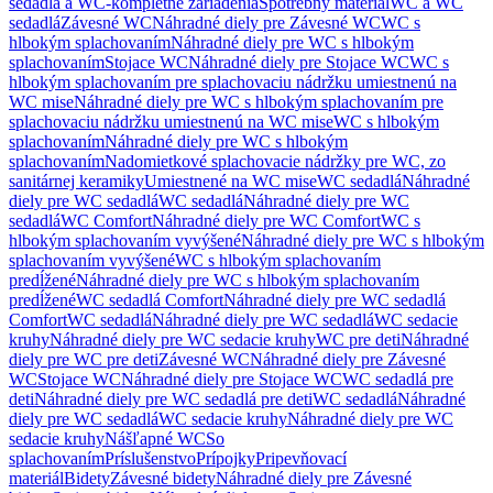
sedadlá a WC-kompletné zariadenia
Spotrebný materiál
WC a WC
sedadlá
Závesné WC
Náhradné diely pre Závesné WC
WC s
hlbokým splachovaním
Náhradné diely pre WC s hlbokým
splachovaním
Stojace WC
Náhradné diely pre Stojace WC
WC s
hlbokým splachovaním pre splachovaciu nádržku umiestnenú na
WC mise
Náhradné diely pre WC s hlbokým splachovaním pre
splachovaciu nádržku umiestnenú na WC mise
WC s hlbokým
splachovaním
Náhradné diely pre WC s hlbokým
splachovaním
Nadomietkové splachovacie nádržky pre WC, zo
sanitárnej keramiky
Umiestnené na WC mise
WC sedadlá
Náhradné
diely pre WC sedadlá
WC sedadlá
Náhradné diely pre WC
sedadlá
WC Comfort
Náhradné diely pre WC Comfort
WC s
hlbokým splachovaním vyvýšené
Náhradné diely pre WC s hlbokým
splachovaním vyvýšené
WC s hlbokým splachovaním
predĺžené
Náhradné diely pre WC s hlbokým splachovaním
predĺžené
WC sedadlá Comfort
Náhradné diely pre WC sedadlá
Comfort
WC sedadlá
Náhradné diely pre WC sedadlá
WC sedacie
kruhy
Náhradné diely pre WC sedacie kruhy
WC pre deti
Náhradné
diely pre WC pre deti
Závesné WC
Náhradné diely pre Závesné
WC
Stojace WC
Náhradné diely pre Stojace WC
WC sedadlá pre
deti
Náhradné diely pre WC sedadlá pre deti
WC sedadlá
Náhradné
diely pre WC sedadlá
WC sedacie kruhy
Náhradné diely pre WC
sedacie kruhy
Nášľapné WC
So
splachovaním
Príslušenstvo
Prípojky
Pripevňovací
materiál
Bidety
Závesné bidety
Náhradné diely pre Závesné