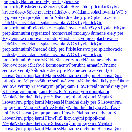
preplachy
Náhradné diely pre Hygienické
preplachy
Príslušenstvo
Senzory
Káble
Regulátor prietoku
Kryty a
krycie dosky
Splachovacie nádržky a ovládania splachovania WC s
hygienickým prepláchnutím
Náhradné diely pre Splachovacie
nádržky a ovládania splachovania WC s hygienickým
prepláchnutím
Podomietkové splachovacie nádržky s hygienickým
prepláchnutím
Hygienické montované moduly
Náhradné diely pre
Hygienické montované moduly
Príslušenstvo pre splachovacie
nádržky a ovládania splachovania WC s hygienickým
prepláchnutím
Náhradné diely pre Príslušenstvo pre splachovacie
nádržky a ovládania splachovania WC s hygienickým
prepláchnutím
Senzory
Káble
Sieťové zdroje
Náhradné diely pre
Sieťové zdroje
Sieťové komponenty
Potrubné armatúry
Priame
sedlové ventily
Náhradné diely pre Priame sedlové ventily
S
lisovanými prípojkami Mapress
Náhradné diely pre S lisovanými
prípojkami Mapress
Šikmé sedlové ventily
Náhradné diely pre Šikmé
sedlové ventily
S lisovanými prípojkami FlowFit
Náhradné diely pre
S lisovanými prípojkami FlowFit
S lisovanými prípojkami
Mepla
Náhradné diely pre S lisovanými prípojkami Mepla
S
lisovanými prípojkami Mapress
Náhradné diely pre S lisovanými
prípojkami Mapress
Guľové kohúty
Náhradné diely pre Guľové
kohúty
S lisovanými prípojkami FlowFit
Náhradné diely pre S
lisovanými prípojkami FlowFit
S lisovanými prípojkami
Mepla
Náhradné diely pre S lisovanými prípojkami Mepla
S
lisovanými prípojkami Mapress
Náhradné diely pre S lisovanými