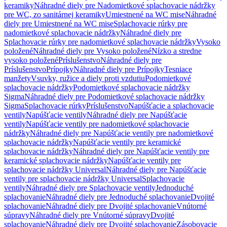
keramiky
Náhradné diely pre Nadomietkové splachovacie nádržky
pre WC, zo sanitárnej keramiky
Umiestnené na WC mise
Náhradné
diely pre Umiestnené na WC mise
Splachovacie rúrky pre
nadomietkové splachovacie nádržky
Náhradné diely pre
Splachovacie rúrky pre nadomietkové splachovacie nádržky
Vysoko
položené
Náhradné diely pre Vysoko položené
Nízko a stredne
vysoko položené
Príslušenstvo
Náhradné diely pre
Príslušenstvo
Prípojky
Náhradné diely pre Prípojky
Tesniace
manžety
Vsuvky, ružice a diely proti vzdutiu
Podomietkové
splachovacie nádržky
Podomietkové splachovacie nádržky
Sigma
Náhradné diely pre Podomietkové splachovacie nádržky
Sigma
Splachovacie rúrky
Príslušenstvo
Napúšťacie a splachovacie
ventily
Napúšťacie ventily
Náhradné diely pre Napúšťacie
ventily
Napúšťacie ventily pre nadomietkové splachovacie
nádržky
Náhradné diely pre Napúšťacie ventily pre nadomietkové
splachovacie nádržky
Napúšťacie ventily pre keramické
splachovacie nádržky
Náhradné diely pre Napúšťacie ventily pre
keramické splachovacie nádržky
Napúšťacie ventily pre
splachovacie nádržky Universal
Náhradné diely pre Napúšťacie
ventily pre splachovacie nádržky Universal
Splachovacie
ventily
Náhradné diely pre Splachovacie ventily
Jednoduché
splachovanie
Náhradné diely pre Jednoduché splachovanie
Dvojité
splachovanie
Náhradné diely pre Dvojité splachovanie
Vnútorné
súpravy
Náhradné diely pre Vnútorné súpravy
Dvojité
splachovanie
Náhradné diely pre Dvojité splachovanie
Zásobovacie