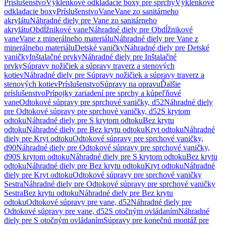
Príslušenstvo
Výklenkové odkladacie boxy pre sprchy
Výklenkové
odkladacie boxy
Príslušenstvo
Vane
Vane zo sanitárneho
akrylátu
Náhradné diely pre Vane zo sanitárneho
akrylátu
Obdĺžnikové vane
Náhradné diely pre Obdĺžnikové
vane
Vane z minerálneho materiálu
Náhradné diely pre Vane z
minerálneho materiálu
Detské vaničky
Náhradné diely pre Detské
vaničky
Inštalačné prvky
Náhradné diely pre Inštalačné
prvky
Súpravy nožičiek a súpravy traverz a stenových
kotiev
Náhradné diely pre Súpravy nožičiek a súpravy traverz a
stenových kotiev
Príslušenstvo
Súpravy na opravu
Ďalšie
príslušenstvo
Prípojky zariadení pre sprchy a kúpeľňové
vane
Odtokové súpravy pre sprchové vaničky, d52
Náhradné diely
pre Odtokové súpravy pre sprchové vaničky, d52
S krytom
odtoku
Náhradné diely pre S krytom odtoku
Bez krytu
odtoku
Náhradné diely pre Bez krytu odtoku
Kryt odtoku
Náhradné
diely pre Kryt odtoku
Odtokové súpravy pre sprchové vaničky,
d90
Náhradné diely pre Odtokové súpravy pre sprchové vaničky,
d90
S krytom odtoku
Náhradné diely pre S krytom odtoku
Bez krytu
odtoku
Náhradné diely pre Bez krytu odtoku
Kryt odtoku
Náhradné
diely pre Kryt odtoku
Odtokové súpravy pre sprchové vaničky
Sestra
Náhradné diely pre Odtokové súpravy pre sprchové vaničky
Sestra
Bez krytu odtoku
Náhradné diely pre Bez krytu
odtoku
Odtokové súpravy pre vane, d52
Náhradné diely pre
Odtokové súpravy pre vane, d52
S otočným ovládaním
Náhradné
diely pre S otočným ovládaním
Súpravy pre konečnú montáž pre