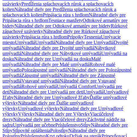
uzávierky
Predĺženia splachovacích rúrok a splachovacích
kolien
Náhradné diely pre Predĺženia splachovacích rúrok a
splachovacích kolien
Pripájacia rúra s hrdlom
Náhradné diely pre
Pripájacia rúra s hrdlom
Tesniace manžety
Odtokové armatúry pre
bidety
Náhradné diely pre Odtokové armatúry pre bidety
Rúrkové
zápachové uzávierky
Náhradné diely pre Rúrkové zápachové
uzávierky
Pripájacia rúra s hrdlom
Prípojky
Tesnenia
Umývacie
miesto
Umývadlá
Umývadlá
Náhradné diely pre Umývadlá
Dvojité
umývadlá
Náhradné diely pre Dvojité umývadlá
Nábytkové
umývadlá
Náhradné diely pre Nábytkové umývadlá
Umývadlá na
dosku
Náhradné diely pre Umývadlá na dosku
Malé
umývadlá
Náhradné diely pre Malé umývadlá
Rohové malé
umývadlo
Polozápustné umývadlá
Náhradné diely pre Polozápustné
umývadlá
Zápustné umývadlá
Náhradné diely pre Zápustné
umývadlá
Vstavané umývadlá
Náhradné diely pre Vstavané
umývadlá
Rohové umývadlá
Umývadlá Comfort
Umývadlá pre
deti
Náhradné diely pre Umývadlá pre deti
Umývadlá
Umývadlové
žľaby
Náhradné diely pre Umývadlové žľaby
Ďalšie umývadlové
výlevky
Náhradné diely pre Ďalšie umývadlové
výlevky
Umývadlové výlevky
Náhradné diely pre Umývadlové
výlevky
Výlevky
Náhradné diely pre Výlevky
Viacúčelové
drezy
Náhradné diely pre Viacúčelové drezy
Záchytné nádrže na
sadru
Umývadlá pre učebne
Príslušenstvo
Stĺpy
Náhradné diely pre
Stĺpy
Stĺpovité opláštenia
Polostĺpy
Náhradné diely pre
Polostĺpy
Príslušenstvo
Kryt odtoku
Držiak na uterák
Pripevňovací