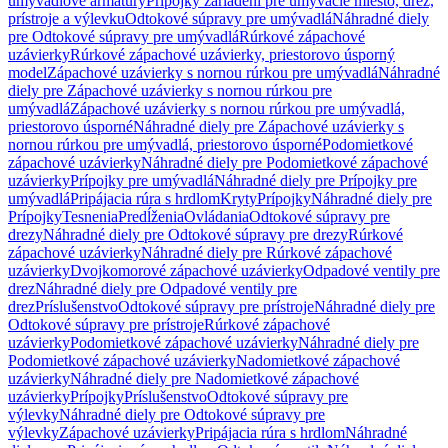
umývadlové armatúry
Prípojky zariadení pre umývacie miesto, drez,
prístroje a výlevku
Odtokové súpravy pre umývadlá
Náhradné diely
pre Odtokové súpravy pre umývadlá
Rúrkové zápachové
uzávierky
Rúrkové zápachové uzávierky, priestorovo úsporný
model
Zápachové uzávierky s nornou rúrkou pre umývadlá
Náhradné
diely pre Zápachové uzávierky s nornou rúrkou pre
umývadlá
Zápachové uzávierky s nornou rúrkou pre umývadlá,
priestorovo úsporné
Náhradné diely pre Zápachové uzávierky s
nornou rúrkou pre umývadlá, priestorovo úsporné
Podomietkové
zápachové uzávierky
Náhradné diely pre Podomietkové zápachové
uzávierky
Prípojky pre umývadlá
Náhradné diely pre Prípojky pre
umývadlá
Pripájacia rúra s hrdlom
Kryty
Prípojky
Náhradné diely pre
Prípojky
Tesnenia
Predĺženia
Ovládania
Odtokové súpravy pre
drezy
Náhradné diely pre Odtokové súpravy pre drezy
Rúrkové
zápachové uzávierky
Náhradné diely pre Rúrkové zápachové
uzávierky
Dvojkomorové zápachové uzávierky
Odpadové ventily pre
drez
Náhradné diely pre Odpadové ventily pre
drez
Príslušenstvo
Odtokové súpravy pre prístroje
Náhradné diely pre
Odtokové súpravy pre prístroje
Rúrkové zápachové
uzávierky
Podomietkové zápachové uzávierky
Náhradné diely pre
Podomietkové zápachové uzávierky
Nadomietkové zápachové
uzávierky
Náhradné diely pre Nadomietkové zápachové
uzávierky
Prípojky
Príslušenstvo
Odtokové súpravy pre
výlevky
Náhradné diely pre Odtokové súpravy pre
výlevky
Zápachové uzávierky
Pripájacia rúra s hrdlom
Náhradné