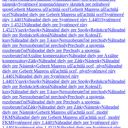
nástenky
Systémové tesnenia
Súpravy skrutiek pre prírubové
spoje
Geberit Mapress ušľachtilá oceľ
Geberit Mapress ušľachtilá
oceľ
Náhradné diely pre Geberit Mapress ušľachtilá oceľ
Systémové
rúry 1.4401
Náhradné diely pre Systémové rúry 1.4401
Systémové
rúry 1.4521
Náhradné diely pre Systémové rúry
1.4521
Vsuvky
Spojky
Náhradné diely pre Spojky
Redukcie
Náhradné
diely pre Redukcie
Kolená
Náhradné diely pre Kolená
T-
kusy
Náhradné diely pre T-kusy
Nerozoberateľné prechody
Náhradné
diely pre Nerozoberateľné prechody
Prechody a spojenia,
rozoberateľné
Náhradné diely pre Prechody a spojenia,
rozoberateľné
Axiálne kompenzátory
Náhradné diely pre Axiálne
kompenzátory
Zátky
Náhradné diely pre Zátky
Nástenky
Náhradné
diely pre Nástenky
Geberit Mapress ušľachtilá oceľ, plyn
Náhradné
diely pre Geberit Mapress ušľachtilá oceľ, plyn
Systémové rúry
1.4401
Náhradné diely pre Systémové rúry
1.4401
Vsuvky
Spojky
Náhradné diely pre Spojky
Redukcie
Náhradné
diely pre Redukcie
Kolená
Náhradné diely pre Kolená
T-
kusy
Náhradné diely pre T-kusy
Nerozoberateľné prechody
Náhradné
diely pre Nerozoberateľné prechody
Prechody a spojenia,
rozoberateľné
Náhradné diely pre Prechody a spojenia,
rozoberateľné
Zátky
Náhradné diely pre Zátky
Nástenky
Náhradné
diely pre Nástenky
Geberit Mapress ušľachtilá oceľ, modré
FKM
Náhradné diely pre Geberit Mapress ušľachtilá oceľ, modré
FKM
Systémové rúry 1.4401
Náhradné diely pre Systémové rúry
1.4401
Systémové rúry 1.4521
Náhradné diely pre Systémové rúry