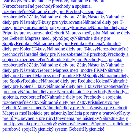
tvarovky
Nerozoberateľné prechody
Náhradné diely pre
Nerozoberateľné prechody
Prechody a spojenia,
rozoberateľné
Náhradné diely pre Prechody a spojenia,
rozoberateľné
Zátky
Náhradné diely pre Zátky
Nástenky
Náhradné
diely pre Nástenky
T-kusy pre vykurovanie
Náhradné diely pre T-
kusy pre vykurovanie
Prípojky pre vykurovanie
Náhradné diely pre
Prípojky pre vykurovanie
Geberit Mapress meď, plyn
Náhradné diely
pre Geberit Mapress meď, plyn
Spojky
Náhradné diely pre
Spojky
Redukcie
Náhradné diely pre Redukcie
Kolená
Náhradné
diely pre Kolená
T-kusy
Náhradné diely pre T-kusy
Nerozoberateľné
prechody
Náhradné diely pre Nerozoberateľné prechody
Prechody a
spojenia, rozoberateľné
Náhradné diely pre Prechody a spojenia,
rozoberateľné
Zátky
Náhradné diely pre Zátky
Nástenky
Náhradné
diely pre Nástenky
Geberit Mapress meď, modré FKM
Náhradné
diely pre Geberit Mapress meď, modré FKM
Spojky
Náhradné diely
pre Spojky
Redukcie
Náhradné diely pre Redukcie
Kolená
Náhradné
diely pre Kolená
T-kusy
Náhradné diely pre T-kusy
Nerozoberateľné
prechody
Náhradné diely pre Nerozoberateľné prechody
Prechody a
spojenia, rozoberateľné
Náhradné diely pre Prechody a spojenia,
rozoberateľné
Zátky
Náhradné diely pre Zátky
Príslušenstvo pre
Geberit Mapress meď
Náhradné diely pre Príslušenstvo pre Geberit
Mapress meď
Izolácie pre nástenky
Izolácia pre rúry a tvarovky
Kryty
pre rúry
Upevnenia pre rúry
Upevnenia pre nástenky
Náhradné diely
pre Upevnenia pre nástenky
Systémové tesnenia
Súpravy skrutiek pre
prírubové spoje
Hygienický systém Geberit
Hygienické