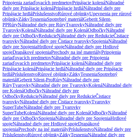
Pripojenia zariaďovacích predmetov
Pripájacie kolená
Náhradné
diely pre Pripájacie kolená
Pripájacie hrdlá
Náhradné diely pre
Pripájacie hrdlá
Príslušenstvo
Rúrové objímky
Upevnenia pre rúrové
objímky
Zátky
Tesnenia
Spotrebný materiál
Geberit Silent-
PP
Rúry
Náhradné diely pre Rúry
Tvarovky
Náhradné diely pre
Tvarovky
Kolená
Náhradné diely pre Kolená
Odbočky
Náhradné
diely pre Odbočky
Redukcie
Náhradné diely pre Redukcie
Čistiace
tvarovky
Náhradné diely pre Čistiace tvarovky
Spojenia
Náhradné
diely pre Spojenia
Hrdlové spoje
Náhradné diely pre Hrdlové
spoje
Drapákové spojenia
Prechody na iné materiály
Pripojenia
zariaďovacích predmetov
Náhradné diely pre Pripojenia
zariaďovacích predmetov
Pripájacie kolená
Náhradné diely pre
Pripájacie kolená
Pripájacie hrdlá
Náhradné diely pre Pripájacie
hrdlá
Príslušenstvo
Rúrové objímky
Zátky
Tesnenia
Spotrebný
materiál
Geberit Silent-Pro
Rúry
Náhradné diely pre
Rúry
Tvarovky
Náhradné diely pre Tvarovky
Kolená
Náhradné diely
pre Kolená
Odbočky
Náhradné diely pre
Odbočky
Redukcie
Náhradné diely pre Redukcie
Čistiace
tvarovky
Náhradné diely pre Čistiace tvarovky
Tvarovky
SuperTube
Náhradné diely pre Tvarovky
SuperTube
Kolená
Náhradné diely pre Kolená
Odbočky
Náhradné
diely pre Odbočky
Spojenia
Náhradné diely pre Spojenia
Hrdlové
spoje
Náhradné diely pre Hrdlové spoje
Drapákové
spojenia
Prechody na iné materiály
Príslušenstvo
Náhradné diely pre
Príslušenstvo
Rúrové objímky
Zátky
Tesnenia
Náhradné diely pre