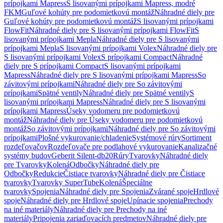
prípojkami Mapress
S lisovanými prípojkami Mapress, modré
FKM
Guľové kohúty pre podomietkovú montáž
Náhradné diely pre
Guľové kohúty pre podomietkovú montáž
S lisovanými prípojkami
FlowFit
Náhradné diely pre S lisovanými prípojkami FlowFit
S
lisovanými prípojkami Mepla
Náhradné diely pre S lisovanými
prípojkami Mepla
S lisovanými prípojkami Volex
Náhradné diely pre
S lisovanými prípojkami Volex
S prípojkami Compact
Náhradné
diely pre S prípojkami Compact
S lisovanými prípojkami
Mapress
Náhradné diely pre S lisovanými prípojkami Mapress
So
závitovými prípojkami
Náhradné diely pre So závitovými
prípojkami
Spätné ventily
Náhradné diely pre Spätné ventily
S
lisovanými prípojkami Mapress
Náhradné diely pre S lisovanými
prípojkami Mapress
Úseky vodomeru pre podomietkovú
montáž
Náhradné diely pre Úseky vodomeru pre podomietkovú
montáž
So závitovými prípojkami
Náhradné diely pre So závitovými
prípojkami
Plošné vykurovanie/chladenie
Systémové rúry
Sortiment
rozdeľovačov
Rozdeľovače pre podlahové vykurovanie
Kanalizačné
systémy budov
Geberit Silent-db20
Rúry
Tvarovky
Náhradné diely
pre Tvarovky
Kolená
Odbočky
Náhradné diely pre
Odbočky
Redukcie
Čistiace tvarovky
Náhradné diely pre Čistiace
tvarovky
Tvarovky SuperTube
Kolená
Špeciálne
tvarovky
Spojenia
Náhradné diely pre Spojenia
Zvárané spoje
Hrdlové
spoje
Náhradné diely pre Hrdlové spoje
Upínacie spojenia
Prechody
na iné materiály
Náhradné diely pre Prechody na iné
materiály
Pripojenia zariaďovacích predmetov
Náhradné diely pre