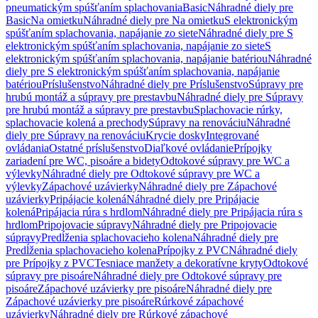
pneumatickým spúšťaním splachovania
Basic
Náhradné diely pre
Basic
Na omietku
Náhradné diely pre Na omietku
S elektronickým
spúšťaním splachovania, napájanie zo siete
Náhradné diely pre S
elektronickým spúšťaním splachovania, napájanie zo siete
S
elektronickým spúšťaním splachovania, napájanie batériou
Náhradné
diely pre S elektronickým spúšťaním splachovania, napájanie
batériou
Príslušenstvo
Náhradné diely pre Príslušenstvo
Súpravy pre
hrubú montáž a súpravy pre prestavbu
Náhradné diely pre Súpravy
pre hrubú montáž a súpravy pre prestavbu
Splachovacie rúrky,
splachovacie kolená a prechody
Súpravy na renováciu
Náhradné
diely pre Súpravy na renováciu
Krycie dosky
Integrované
ovládania
Ostatné príslušenstvo
Diaľkové ovládanie
Prípojky
zariadení pre WC, pisoáre a bidety
Odtokové súpravy pre WC a
výlevky
Náhradné diely pre Odtokové súpravy pre WC a
výlevky
Zápachové uzávierky
Náhradné diely pre Zápachové
uzávierky
Pripájacie kolená
Náhradné diely pre Pripájacie
kolená
Pripájacia rúra s hrdlom
Náhradné diely pre Pripájacia rúra s
hrdlom
Pripojovacie súpravy
Náhradné diely pre Pripojovacie
súpravy
Predĺženia splachovacieho kolena
Náhradné diely pre
Predĺženia splachovacieho kolena
Prípojky z PVC
Náhradné diely
pre Prípojky z PVC
Tesniace manžety a dekoratívne kryty
Odtokové
súpravy pre pisoáre
Náhradné diely pre Odtokové súpravy pre
pisoáre
Zápachové uzávierky pre pisoáre
Náhradné diely pre
Zápachové uzávierky pre pisoáre
Rúrkové zápachové
uzávierky
Náhradné diely pre Rúrkové zápachové