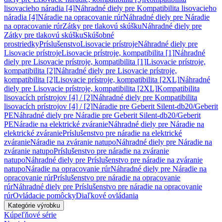
lisovacieho náradia [4]
Náhradné diely pre Kompatibilita lisovacieho
náradia [4]
Náradie na opracovanie rúr
Náhradné diely pre Náradie
na opracovanie rúr
Zátky pre tlakovú skúšku
Náhradné diely pre
Zátky pre tlakovú skúšku
Skúšobné
prostriedky
Príslušenstvo
Lisovacie prístroje
Náhradné diely pre
Lisovacie prístroje
Lisovacie prístroje, kompatibilita [1]
Náhradné
diely pre Lisovacie prístroje, kompatibilita [1]
Lisovacie prístroje,
kompatibilita [2]
Náhradné diely pre Lisovacie prístroje,
kompatibilita [2]
Lisovacie prístroje, kompatibilita [2XL]
Náhradné
diely pre Lisovacie prístroje, kompatibilita [2XL]
Kompatibilita
lisovacích prístrojov [4] / [2]
Náhradné diely pre Kompatibilita
lisovacích prístrojov [4] / [2]
Náradie pre Geberit Silent-db20/Geberit
PE
Náhradné diely pre Náradie pre Geberit Silent-db20/Geberit
PE
Náradie na elektrické zváranie
Náhradné diely pre Náradie na
elektrické zváranie
Príslušenstvo pre náradie na elektrické
zváranie
Náradie na zváranie natupo
Náhradné diely pre Náradie na
zváranie natupo
Príslušenstvo pre náradie na zváranie
natupo
Náhradné diely pre Príslušenstvo pre náradie na zváranie
natupo
Náradie na opracovanie rúr
Náhradné diely pre Náradie na
opracovanie rúr
Príslušenstvo pre náradie na opracovanie
rúr
Náhradné diely pre Príslušenstvo pre náradie na opracovanie
rúr
Ovládacie pomôcky
Diaľkové ovládania
Kategórie výrobku
Kúpeľňové série