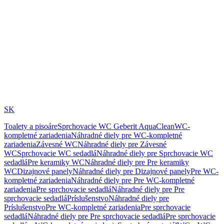
SK
Toalety a pisoáre
Sprchovacie WC Geberit AquaClean
WC-
kompletné zariadenia
Náhradné diely pre WC-kompletné
zariadenia
Závesné WC
Náhradné diely pre Závesné
WC
Sprchovacie WC sedadlá
Náhradné diely pre Sprchovacie WC
sedadlá
Pre keramiky WC
Náhradné diely pre Pre keramiky
WC
Dizajnové panely
Náhradné diely pre Dizajnové panely
Pre WC-
kompletné zariadenia
Náhradné diely pre Pre WC-kompletné
zariadenia
Pre sprchovacie sedadlá
Náhradné diely pre Pre
sprchovacie sedadlá
Príslušenstvo
Náhradné diely pre
Príslušenstvo
Pre WC-kompletné zariadenia
Pre sprchovacie
sedadlá
Náhradné diely pre Pre sprchovacie sedadlá
Pre sprchovacie