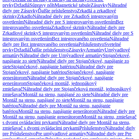
prvky
Držadlá
Súpravy nôh
Magnetické tabule
Zásuvky
Náhradné
diely pre Zásuvky
Ďalšie príslušenstvo
Zrkadlá a zrkadlové
skrinky
Zrkadlo
Náhradné diely pre Zrkadlo
S integrovaným
osvetlením
Náhradné diely pre S integrovaným osvetlením
Bez
integrovaného osvetlenia
Zrkadlové skrinky
Náhradné diely pre
Zrkadlové skrinky
S integrovaným osvetlením
Náhradné diely pre S
integrovaným osvetlením
Bez integrovaného osvetlenia
Náhradné
diely pre Bez integrovaného osvetlenia
Príslušenstvo
Svetelné
prvky
Držadlá
Ďalšie príslušenstvo
Zásuvky
Armatúry
Umývadlové
armatúry
Náhradné diely pre Umývadlové armatúry
Stojančekové,
napájanie zo siete
Náhradné diely pre Stojančekové, napájanie zo
siete
Stojančekové, napájanie batériou
Náhradné diely pre
Stojančekové, napájanie batériou
Stojančekové, napájanie
generátorom
Náhradné diely pre Stojančekové, napájanie
generátorom
Stojančeková montáž, jednopákový
zmiešavač
Náhradné diely pre Stojančeková montáž, jednopákový
zmiešavač
Montáž na stenu, napájané zo siete
Náhradné diely pre
Montáž na stenu, napájané zo siete
Montáž na stenu, napájanie
batériou
Náhradné diely pre Montáž na stenu, napájanie
batériou
Montáž na stenu, napájanie generátorom
Náhradné diely pre
Montáž na stenu, napájanie generátorom
Montáž na stenu, zmiešavač
s dvomi ovládacími prvkami
Náhradné diely pre Montáž na stenu,
zmiešavač s dvomi ovládacími prvkami
Príslušenstvo
Náhradné diely
pre Príslušenstvo
Pre umývadlové armatúry
Náhradné diely pre Pre