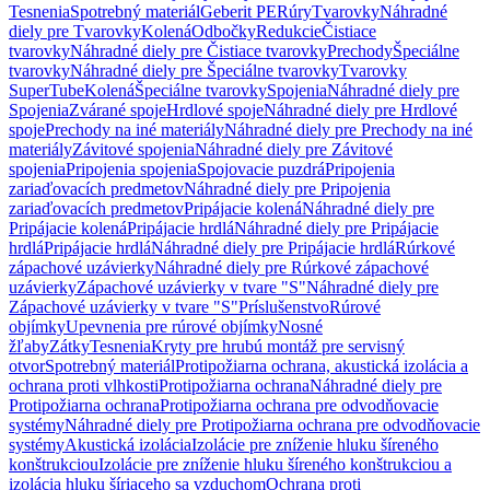
Tesnenia
Spotrebný materiál
Geberit PE
Rúry
Tvarovky
Náhradné
diely pre Tvarovky
Kolená
Odbočky
Redukcie
Čistiace
tvarovky
Náhradné diely pre Čistiace tvarovky
Prechody
Špeciálne
tvarovky
Náhradné diely pre Špeciálne tvarovky
Tvarovky
SuperTube
Kolená
Špeciálne tvarovky
Spojenia
Náhradné diely pre
Spojenia
Zvárané spoje
Hrdlové spoje
Náhradné diely pre Hrdlové
spoje
Prechody na iné materiály
Náhradné diely pre Prechody na iné
materiály
Závitové spojenia
Náhradné diely pre Závitové
spojenia
Pripojenia spojenia
Spojovacie puzdrá
Pripojenia
zariaďovacích predmetov
Náhradné diely pre Pripojenia
zariaďovacích predmetov
Pripájacie kolená
Náhradné diely pre
Pripájacie kolená
Pripájacie hrdlá
Náhradné diely pre Pripájacie
hrdlá
Pripájacie hrdlá
Náhradné diely pre Pripájacie hrdlá
Rúrkové
zápachové uzávierky
Náhradné diely pre Rúrkové zápachové
uzávierky
Zápachové uzávierky v tvare "S"
Náhradné diely pre
Zápachové uzávierky v tvare "S"
Príslušenstvo
Rúrové
objímky
Upevnenia pre rúrové objímky
Nosné
žľaby
Zátky
Tesnenia
Kryty pre hrubú montáž pre servisný
otvor
Spotrebný materiál
Protipožiarna ochrana, akustická izolácia a
ochrana proti vlhkosti
Protipožiarna ochrana
Náhradné diely pre
Protipožiarna ochrana
Protipožiarna ochrana pre odvodňovacie
systémy
Náhradné diely pre Protipožiarna ochrana pre odvodňovacie
systémy
Akustická izolácia
Izolácie pre zníženie hluku šíreného
konštrukciou
Izolácie pre zníženie hluku šíreného konštrukciou a
izolácia hluku šíriaceho sa vzduchom
Ochrana proti