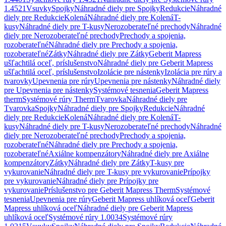
1.4521
Vsuvky
Spojky
Náhradné diely pre Spojky
Redukcie
Náhradné
diely pre Redukcie
Kolená
Náhradné diely pre Kolená
T-
kusy
Náhradné diely pre T-kusy
Nerozoberateľné prechody
Náhradné
diely pre Nerozoberateľné prechody
Prechody a spojenia,
rozoberateľné
Náhradné diely pre Prechody a spojenia,
rozoberateľné
Zátky
Náhradné diely pre Zátky
Geberit Mapress
ušľachtilá oceľ, príslušenstvo
Náhradné diely pre Geberit Mapress
ušľachtilá oceľ, príslušenstvo
Izolácie pre nástenky
Izolácia pre rúry a
tvarovky
Upevnenia pre rúry
Upevnenia pre nástenky
Náhradné diely
pre Upevnenia pre nástenky
Systémové tesnenia
Geberit Mapress
therm
Systémové rúry Therm
Tvarovka
Náhradné diely pre
Tvarovka
Spojky
Náhradné diely pre Spojky
Redukcie
Náhradné
diely pre Redukcie
Kolená
Náhradné diely pre Kolená
T-
kusy
Náhradné diely pre T-kusy
Nerozoberateľné prechody
Náhradné
diely pre Nerozoberateľné prechody
Prechody a spojenia,
rozoberateľné
Náhradné diely pre Prechody a spojenia,
rozoberateľné
Axiálne kompenzátory
Náhradné diely pre Axiálne
kompenzátory
Zátky
Náhradné diely pre Zátky
T-kusy pre
vykurovanie
Náhradné diely pre T-kusy pre vykurovanie
Prípojky
pre vykurovanie
Náhradné diely pre Prípojky pre
vykurovanie
Príslušenstvo pre Geberit Mapress Therm
Systémové
tesnenia
Upevnenia pre rúry
Geberit Mapress uhlíková oceľ
Geberit
Mapress uhlíková oceľ
Náhradné diely pre Geberit Mapress
uhlíková oceľ
Systémové rúry 1.0034
Systémové rúry