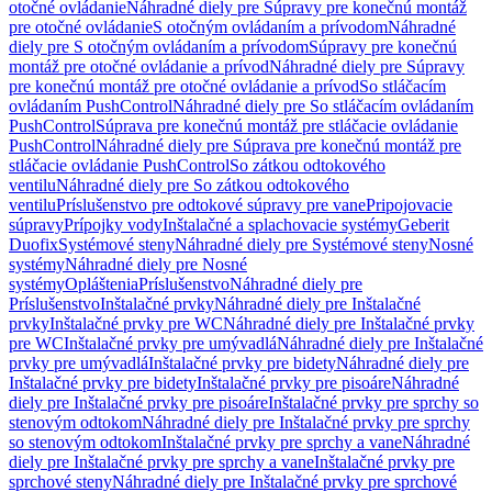
otočné ovládanie
Náhradné diely pre Súpravy pre konečnú montáž
pre otočné ovládanie
S otočným ovládaním a prívodom
Náhradné
diely pre S otočným ovládaním a prívodom
Súpravy pre konečnú
montáž pre otočné ovládanie a prívod
Náhradné diely pre Súpravy
pre konečnú montáž pre otočné ovládanie a prívod
So stláčacím
ovládaním PushControl
Náhradné diely pre So stláčacím ovládaním
PushControl
Súprava pre konečnú montáž pre stláčacie ovládanie
PushControl
Náhradné diely pre Súprava pre konečnú montáž pre
stláčacie ovládanie PushControl
So zátkou odtokového
ventilu
Náhradné diely pre So zátkou odtokového
ventilu
Príslušenstvo pre odtokové súpravy pre vane
Pripojovacie
súpravy
Prípojky vody
Inštalačné a splachovacie systémy
Geberit
Duofix
Systémové steny
Náhradné diely pre Systémové steny
Nosné
systémy
Náhradné diely pre Nosné
systémy
Opláštenia
Príslušenstvo
Náhradné diely pre
Príslušenstvo
Inštalačné prvky
Náhradné diely pre Inštalačné
prvky
Inštalačné prvky pre WC
Náhradné diely pre Inštalačné prvky
pre WC
Inštalačné prvky pre umývadlá
Náhradné diely pre Inštalačné
prvky pre umývadlá
Inštalačné prvky pre bidety
Náhradné diely pre
Inštalačné prvky pre bidety
Inštalačné prvky pre pisoáre
Náhradné
diely pre Inštalačné prvky pre pisoáre
Inštalačné prvky pre sprchy so
stenovým odtokom
Náhradné diely pre Inštalačné prvky pre sprchy
so stenovým odtokom
Inštalačné prvky pre sprchy a vane
Náhradné
diely pre Inštalačné prvky pre sprchy a vane
Inštalačné prvky pre
sprchové steny
Náhradné diely pre Inštalačné prvky pre sprchové