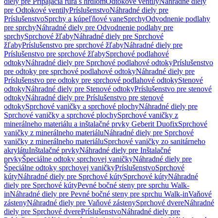
diely pre Pripájacia rúra s hrdlom
Odtokové ventily
Náhradné diely
pre Odtokové ventily
Príslušenstvo
Náhradné diely pre
Príslušenstvo
Sprchy a kúpeľňové vane
Sprchy
Odvodnenie podlahy
pre sprchy
Náhradné diely pre Odvodnenie podlahy pre
sprchy
Sprchové žľaby
Náhradné diely pre Sprchové
žľaby
Príslušenstvo pre sprchové žľaby
Náhradné diely pre
Príslušenstvo pre sprchové žľaby
Sprchové podlahové
odtoky
Náhradné diely pre Sprchové podlahové odtoky
Príslušenstvo
pre odtoky pre sprchové podlahové odtoky
Náhradné diely pre
Príslušenstvo pre odtoky pre sprchové podlahové odtoky
Stenové
odtoky
Náhradné diely pre Stenové odtoky
Príslušenstvo pre stenové
odtoky
Náhradné diely pre Príslušenstvo pre stenové
odtoky
Sprchové vaničky a sprchové plochy
Náhradné diely pre
Sprchové vaničky a sprchové plochy
Sprchové vaničky z
minerálneho materiálu a inštalačné prvky Geberit Duofix
Sprchové
vaničky z minerálneho materiálu
Náhradné diely pre Sprchové
vaničky z minerálneho materiálu
Sprchové vaničky zo sanitárneho
akrylátu
Inštalačné prvky
Náhradné diely pre Inštalačné
prvky
Špeciálne odtoky sprchovej vaničky
Náhradné diely pre
Špeciálne odtoky sprchovej vaničky
Príslušenstvo
Sprchové
kúty
Náhradné diely pre Sprchové kúty
Sprchové kúty
Náhradné
diely pre Sprchové kúty
Pevné bočné steny pre sprchu Walk-
in
Náhradné diely pre Pevné bočné steny pre sprchu Walk-in
Vaňové
zásteny
Náhradné diely pre Vaňové zásteny
Sprchové dvere
Náhradné
diely pre Sprchové dvere
Príslušenstvo
Náhradné diely pre