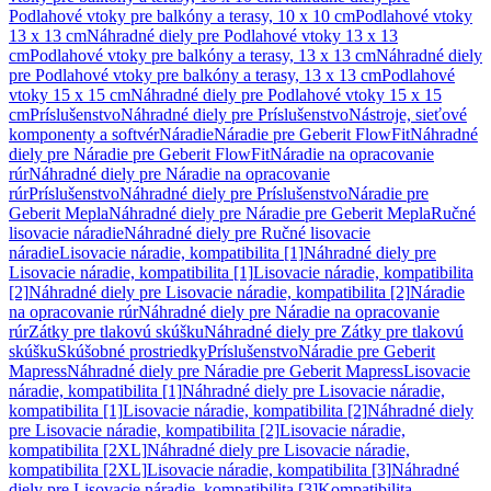
Podlahové vtoky pre balkóny a terasy, 10 x 10 cm
Podlahové vtoky
13 x 13 cm
Náhradné diely pre Podlahové vtoky 13 x 13
cm
Podlahové vtoky pre balkóny a terasy, 13 x 13 cm
Náhradné diely
pre Podlahové vtoky pre balkóny a terasy, 13 x 13 cm
Podlahové
vtoky 15 x 15 cm
Náhradné diely pre Podlahové vtoky 15 x 15
cm
Príslušenstvo
Náhradné diely pre Príslušenstvo
Nástroje, sieťové
komponenty a softvér
Náradie
Náradie pre Geberit FlowFit
Náhradné
diely pre Náradie pre Geberit FlowFit
Náradie na opracovanie
rúr
Náhradné diely pre Náradie na opracovanie
rúr
Príslušenstvo
Náhradné diely pre Príslušenstvo
Náradie pre
Geberit Mepla
Náhradné diely pre Náradie pre Geberit Mepla
Ručné
lisovacie náradie
Náhradné diely pre Ručné lisovacie
náradie
Lisovacie náradie, kompatibilita [1]
Náhradné diely pre
Lisovacie náradie, kompatibilita [1]
Lisovacie náradie, kompatibilita
[2]
Náhradné diely pre Lisovacie náradie, kompatibilita [2]
Náradie
na opracovanie rúr
Náhradné diely pre Náradie na opracovanie
rúr
Zátky pre tlakovú skúšku
Náhradné diely pre Zátky pre tlakovú
skúšku
Skúšobné prostriedky
Príslušenstvo
Náradie pre Geberit
Mapress
Náhradné diely pre Náradie pre Geberit Mapress
Lisovacie
náradie, kompatibilita [1]
Náhradné diely pre Lisovacie náradie,
kompatibilita [1]
Lisovacie náradie, kompatibilita [2]
Náhradné diely
pre Lisovacie náradie, kompatibilita [2]
Lisovacie náradie,
kompatibilita [2XL]
Náhradné diely pre Lisovacie náradie,
kompatibilita [2XL]
Lisovacie náradie, kompatibilita [3]
Náhradné
diely pre Lisovacie náradie, kompatibilita [3]
Kompatibilita