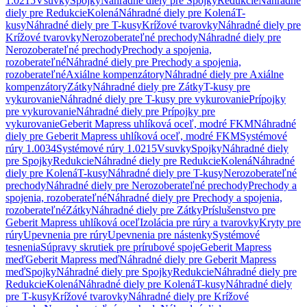
1.0215
Vsuvky
Spojky
Náhradné diely pre Spojky
Redukcie
Náhradné
diely pre Redukcie
Kolená
Náhradné diely pre Kolená
T-
kusy
Náhradné diely pre T-kusy
Krížové tvarovky
Náhradné diely pre
Krížové tvarovky
Nerozoberateľné prechody
Náhradné diely pre
Nerozoberateľné prechody
Prechody a spojenia,
rozoberateľné
Náhradné diely pre Prechody a spojenia,
rozoberateľné
Axiálne kompenzátory
Náhradné diely pre Axiálne
kompenzátory
Zátky
Náhradné diely pre Zátky
T-kusy pre
vykurovanie
Náhradné diely pre T-kusy pre vykurovanie
Prípojky
pre vykurovanie
Náhradné diely pre Prípojky pre
vykurovanie
Geberit Mapress uhlíková oceľ, modré FKM
Náhradné
diely pre Geberit Mapress uhlíková oceľ, modré FKM
Systémové
rúry 1.0034
Systémové rúry 1.0215
Vsuvky
Spojky
Náhradné diely
pre Spojky
Redukcie
Náhradné diely pre Redukcie
Kolená
Náhradné
diely pre Kolená
T-kusy
Náhradné diely pre T-kusy
Nerozoberateľné
prechody
Náhradné diely pre Nerozoberateľné prechody
Prechody a
spojenia, rozoberateľné
Náhradné diely pre Prechody a spojenia,
rozoberateľné
Zátky
Náhradné diely pre Zátky
Príslušenstvo pre
Geberit Mapress uhlíková oceľ
Izolácia pre rúry a tvarovky
Kryty pre
rúry
Upevnenia pre rúry
Upevnenia pre nástenky
Systémové
tesnenia
Súpravy skrutiek pre prírubové spoje
Geberit Mapress
meď
Geberit Mapress meď
Náhradné diely pre Geberit Mapress
meď
Spojky
Náhradné diely pre Spojky
Redukcie
Náhradné diely pre
Redukcie
Kolená
Náhradné diely pre Kolená
T-kusy
Náhradné diely
pre T-kusy
Krížové tvarovky
Náhradné diely pre Krížové