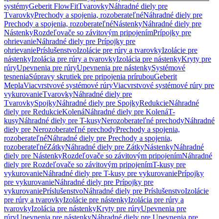
systémy
Geberit FlowFit
Tvarovky
Náhradné diely pre
Tvarovky
Prechody a spojenia, rozoberateľné
Náhradné diely pre
Prechody a spojenia, rozoberateľné
Nástenky
Náhradné diely pre
Nástenky
Rozdeľovače so závitovým pripojením
Prípojky pre
ohrievanie
Náhradné diely pre Prípojky pre
ohrievanie
Príslušenstvo
Izolácie pre rúry a tvarovky
Izolácie pre
nástenky
Izolácia pre rúry a tvarovky
Izolácia pre nástenky
Kryty pre
rúry
Upevnenia pre rúry
Upevnenia pre nástenky
Systémové
tesnenia
Súpravy skrutiek pre pripojenia prírubou
Geberit
Mepla
Viacvrstvové systémové rúry
Viacvrstvové systémové rúry pre
vykurovanie
Tvarovky
Náhradné diely pre
Tvarovky
Spojky
Náhradné diely pre Spojky
Redukcie
Náhradné
diely pre Redukcie
Kolená
Náhradné diely pre Kolená
T-
kusy
Náhradné diely pre T-kusy
Nerozoberateľné prechody
Náhradné
diely pre Nerozoberateľné prechody
Prechody a spojenia,
rozoberateľné
Náhradné diely pre Prechody a spojenia,
rozoberateľné
Zátky
Náhradné diely pre Zátky
Nástenky
Náhradné
diely pre Nástenky
Rozdeľovače so závitovým pripojením
Náhradné
diely pre Rozdeľovače so závitovým pripojením
T-kusy pre
vykurovanie
Náhradné diely pre T-kusy pre vykurovanie
Prípojky
pre vykurovanie
Náhradné diely pre Prípojky pre
vykurovanie
Príslušenstvo
Náhradné diely pre Príslušenstvo
Izolácie
pre rúry a tvarovky
Izolácie pre nástenky
Izolácia pre rúry a
tvarovky
Izolácia pre nástenky
Kryty pre rúry
Upevnenia pre
rúry
Upevnenia pre nástenky
Náhradné diely pre Upevnenia pre