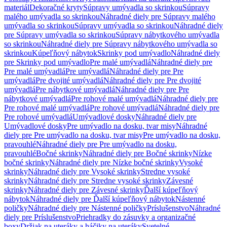
materiál
Dekoračné kryty
Súpravy umývadla so skrinkou
Súpravy
malého umývadla so skrinkou
Náhradné diely pre Súpravy malého
umývadla so skrinkou
Súpravy umývadla so skrinkou
Náhradné diely
pre Súpravy umývadla so skrinkou
Súpravy nábytkového umývadla
so skrinkou
Náhradné diely pre Súpravy nábytkového umývadla so
skrinkou
Kúpeľňový nábytok
Skrinky pod umývadlo
Náhradné diely
pre Skrinky pod umývadlo
Pre malé umývadlá
Náhradné diely pre
Pre malé umývadlá
Pre umývadlá
Náhradné diely pre Pre
umývadlá
Pre dvojité umývadlá
Náhradné diely pre Pre dvojité
umývadlá
Pre nábytkové umývadlá
Náhradné diely pre Pre
nábytkové umývadlá
Pre rohové malé umývadlá
Náhradné diely pre
Pre rohové malé umývadlá
Pre rohové umývadlá
Náhradné diely pre
Pre rohové umývadlá
Umývadlové dosky
Náhradné diely pre
Umývadlové dosky
Pre umývadlo na dosku, tvar misy
Náhradné
diely pre Pre umývadlo na dosku, tvar misy
Pre umývadlo na dosku,
pravouhlé
Náhradné diely pre Pre umývadlo na dosku,
pravouhlé
Bočné skrinky
Náhradné diely pre Bočné skrinky
Nízke
bočné skrinky
Náhradné diely pre Nízke bočné skrinky
Vysoké
skrinky
Náhradné diely pre Vysoké skrinky
Stredne vysoké
skrinky
Náhradné diely pre Stredne vysoké skrinky
Závesné
skrinky
Náhradné diely pre Závesné skrinky
Ďalší kúpeľňový
nábytok
Náhradné diely pre Ďalší kúpeľňový nábytok
Nástenné
poličky
Náhradné diely pre Nástenné poličky
Príslušenstvo
Náhradné
diely pre Príslušenstvo
Priehradky do zásuvky a organizačné
boxy
Držiak na uteráky a háčiky na uteráky
Svetelné