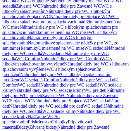
sedadlá a WC-kompletné zariadenia
Spotrebný materiál
WC a WC
sedadlá
Závesné WC
Náhradné diely pre Závesné WC
WC s
hlbokým splachovaním
Náhradné diely pre WC s hlbokým
splachovaním
Stojace WC
Náhradné diely pre Stojace WC
WC s
hlbokým splachovaním pre splachovaciu nádržku umiestnenú na
WC mise
Náhradné diely pre WC s hlbokým splachovaním pre
splachovaciu nádržku umiestnenú na WC mise
WC s hlbokým
splachovaním
Náhradné diely pre WC s hlbokým
splachovaním
Nadomietkové splachovacie nádržky pre WC, zo
sanitárnej keramiky
Umiestnené na WC mise
WC sedadlá
Náhradné
diely pre WC sedadlá
WC sedadlá
Náhradné diely pre WC
sedadlá
WC Comfort
Náhradné diely pre WC Comfort
WC s
hlbokým splachovaním vyvýšené
Náhradné diely pre WC s hlbokým
splachovaním vyvýšené
WC s hlbokým splachovaním
predĺžené
Náhradné diely pre WC s hlbokým splachovaním
predĺžené
WC sedadlá Comfort
Náhradné diely pre WC sedadlá
Comfort
WC sedadlá
Náhradné diely pre WC sedadlá
WC sedacie
kruhy
Náhradné diely pre WC sedacie kruhy
WC pre deti
Náhradné
diely pre WC pre deti
Závesné WC
Náhradné diely pre Závesné
WC
Stojace WC
Náhradné diely pre Stojace WC
WC sedadlá pre
deti
Náhradné diely pre WC sedadlá pre deti
WC sedadlá
Náhradné
diely pre WC sedadlá
WC sedacie kruhy
Náhradné diely pre WC
sedacie kruhy
Nášľapné WC
So
splachovaním
Príslušenstvo
Prípojky
Pripevňovací
materiál
Bidety
Závesné bidety
Náhradné diely pre Závesné