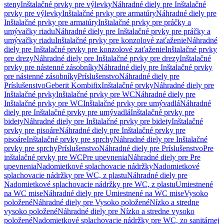
steny
Inštalačné prvky pre výlevky
Náhradné diely pre Inštalačné
prvky pre výlevky
Inštalačné prvky pre armatúry
Náhradné diely pre
Inštalačné prvky pre armatúry
Inštalačné prvky pre práčky a
umývačky riadu
Náhradné diely pre Inštalačné prvky pre práčky a
umývačky riadu
Inštalačné prvky pre konzolové zaťaženie
Náhradné
diely pre Inštalačné prvky pre konzolové zaťaženie
Inštalačné prvky
pre drezy
Náhradné diely pre Inštalačné prvky pre drezy
Inštalačné
prvky pre nástenné zásobníky
Náhradné diely pre Inštalačné prvky
pre nástenné zásobníky
Príslušenstvo
Náhradné diely pre
Príslušenstvo
Geberit Kombifix
Inštalačné prvky
Náhradné diely pre
Inštalačné prvky
Inštalačné prvky pre WC
Náhradné diely pre
Inštalačné prvky pre WC
Inštalačné prvky pre umývadlá
Náhradné
diely pre Inštalačné prvky pre umývadlá
Inštalačné prvky pre
bidety
Náhradné diely pre Inštalačné prvky pre bidety
Inštalačné
prvky pre pisoáre
Náhradné diely pre Inštalačné prvky pre
pisoáre
Inštalačné prvky pre sprchy
Náhradné diely pre Inštalačné
prvky pre sprchy
Príslušenstvo
Náhradné diely pre Príslušenstvo
Pre
inštalačné prvky pre WC
Pre upevnenia
Náhradné diely pre Pre
upevnenia
Nadomietkové splachovacie nádržky
Nadomietkové
splachovacie nádržky pre WC, z plastu
Náhradné diely pre
Nadomietkové splachovacie nádržky pre WC, z plastu
Umiestnené
na WC mise
Náhradné diely pre Umiestnené na WC mise
Vysoko
položené
Náhradné diely pre Vysoko položené
Nízko a stredne
vysoko položené
Náhradné diely pre Nízko a stredne vysoko
položené
Nadomietkové splachovacie nádržky pre WC, zo sanitárnej