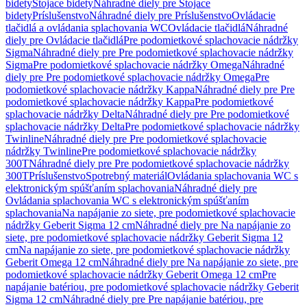
bidety
Stojace bidety
Náhradné diely pre Stojace
bidety
Príslušenstvo
Náhradné diely pre Príslušenstvo
Ovládacie
tlačidlá a ovládania splachovania WC
Ovládacie tlačidlá
Náhradné
diely pre Ovládacie tlačidlá
Pre podomietkové splachovacie nádržky
Sigma
Náhradné diely pre Pre podomietkové splachovacie nádržky
Sigma
Pre podomietkové splachovacie nádržky Omega
Náhradné
diely pre Pre podomietkové splachovacie nádržky Omega
Pre
podomietkové splachovacie nádržky Kappa
Náhradné diely pre Pre
podomietkové splachovacie nádržky Kappa
Pre podomietkové
splachovacie nádržky Delta
Náhradné diely pre Pre podomietkové
splachovacie nádržky Delta
Pre podomietkové splachovacie nádržky
Twinline
Náhradné diely pre Pre podomietkové splachovacie
nádržky Twinline
Pre podomietkové splachovacie nádržky
300T
Náhradné diely pre Pre podomietkové splachovacie nádržky
300T
Príslušenstvo
Spotrebný materiál
Ovládania splachovania WC s
elektronickým spúšťaním splachovania
Náhradné diely pre
Ovládania splachovania WC s elektronickým spúšťaním
splachovania
Na napájanie zo siete, pre podomietkové splachovacie
nádržky Geberit Sigma 12 cm
Náhradné diely pre Na napájanie zo
siete, pre podomietkové splachovacie nádržky Geberit Sigma 12
cm
Na napájanie zo siete, pre podomietkové splachovacie nádržky
Geberit Omega 12 cm
Náhradné diely pre Na napájanie zo siete, pre
podomietkové splachovacie nádržky Geberit Omega 12 cm
Pre
napájanie batériou, pre podomietkové splachovacie nádržky Geberit
Sigma 12 cm
Náhradné diely pre Pre napájanie batériou, pre