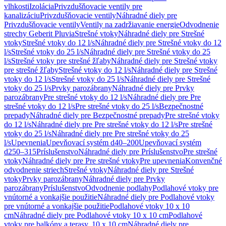
vlhkosti
Izolácia
Privzdušňovacie ventily pre
kanalizáciu
Privzdušňovacie ventily
Náhradné diely pre
Privzdušňovacie ventily
Ventily na zadržiavanie energie
Odvodnenie
strechy Geberit Pluvia
Strešné vtoky
Náhradné diely pre Strešné
vtoky
Strešné vtoky do 12 l/s
Náhradné diely pre Strešné vtoky do 12
l/s
Strešné vtoky do 25 l/s
Náhradné diely pre Strešné vtoky do 25
l/s
Strešné vtoky pre strešné žľaby
Náhradné diely pre Strešné vtoky
pre strešné žľaby
Strešné vtoky do 12 l/s
Náhradné diely pre Strešné
vtoky do 12 l/s
Strešné vtoky do 25 l/s
Náhradné diely pre Strešné
vtoky do 25 l/s
Prvky parozábrany
Náhradné diely pre Prvky
parozábrany
Pre strešné vtoky do 12 l/s
Náhradné diely pre Pre
strešné vtoky do 12 l/s
Pre strešné vtoky do 25 l/s
Bezpečnostné
prepady
Náhradné diely pre Bezpečnostné prepady
Pre strešné vtoky
do 12 l/s
Náhradné diely pre Pre strešné vtoky do 12 l/s
Pre strešné
vtoky do 25 l/s
Náhradné diely pre Pre strešné vtoky do 25
l/s
Upevnenia
Upevňovací systém d40–200
Upevňovací systém
d250–315
Príslušenstvo
Náhradné diely pre Príslušenstvo
Pre strešné
vtoky
Náhradné diely pre Pre strešné vtoky
Pre upevnenia
Konvenčné
odvodnenie striech
Strešné vtoky
Náhradné diely pre Strešné
vtoky
Prvky parozábrany
Náhradné diely pre Prvky
parozábrany
Príslušenstvo
Odvodnenie podlahy
Podlahové vtoky pre
vnútorné a vonkajšie použitie
Náhradné diely pre Podlahové vtoky
pre vnútorné a vonkajšie použitie
Podlahové vtoky 10 x 10
cm
Náhradné diely pre Podlahové vtoky 10 x 10 cm
Podlahové
vtoky pre balkóny a terasy, 10 x 10 cm
Náhradné diely pre