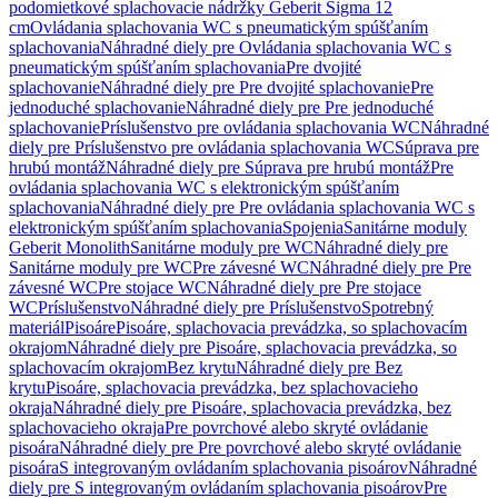
podomietkové splachovacie nádržky Geberit Sigma 12
cm
Ovládania splachovania WC s pneumatickým spúšťaním
splachovania
Náhradné diely pre Ovládania splachovania WC s
pneumatickým spúšťaním splachovania
Pre dvojité
splachovanie
Náhradné diely pre Pre dvojité splachovanie
Pre
jednoduché splachovanie
Náhradné diely pre Pre jednoduché
splachovanie
Príslušenstvo pre ovládania splachovania WC
Náhradné
diely pre Príslušenstvo pre ovládania splachovania WC
Súprava pre
hrubú montáž
Náhradné diely pre Súprava pre hrubú montáž
Pre
ovládania splachovania WC s elektronickým spúšťaním
splachovania
Náhradné diely pre Pre ovládania splachovania WC s
elektronickým spúšťaním splachovania
Spojenia
Sanitárne moduly
Geberit Monolith
Sanitárne moduly pre WC
Náhradné diely pre
Sanitárne moduly pre WC
Pre závesné WC
Náhradné diely pre Pre
závesné WC
Pre stojace WC
Náhradné diely pre Pre stojace
WC
Príslušenstvo
Náhradné diely pre Príslušenstvo
Spotrebný
materiál
Pisoáre
Pisoáre, splachovacia prevádzka, so splachovacím
okrajom
Náhradné diely pre Pisoáre, splachovacia prevádzka, so
splachovacím okrajom
Bez krytu
Náhradné diely pre Bez
krytu
Pisoáre, splachovacia prevádzka, bez splachovacieho
okraja
Náhradné diely pre Pisoáre, splachovacia prevádzka, bez
splachovacieho okraja
Pre povrchové alebo skryté ovládanie
pisoára
Náhradné diely pre Pre povrchové alebo skryté ovládanie
pisoára
S integrovaným ovládaním splachovania pisoárov
Náhradné
diely pre S integrovaným ovládaním splachovania pisoárov
Pre