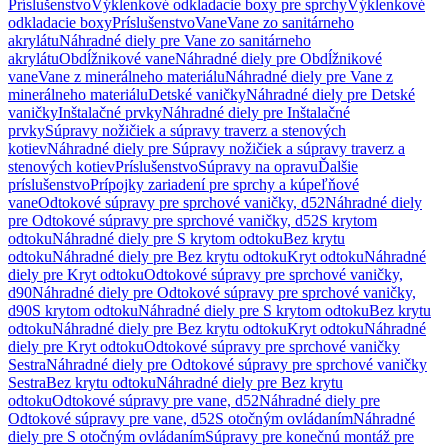
Príslušenstvo
Výklenkové odkladacie boxy pre sprchy
Výklenkové
odkladacie boxy
Príslušenstvo
Vane
Vane zo sanitárneho
akrylátu
Náhradné diely pre Vane zo sanitárneho
akrylátu
Obdĺžnikové vane
Náhradné diely pre Obdĺžnikové
vane
Vane z minerálneho materiálu
Náhradné diely pre Vane z
minerálneho materiálu
Detské vaničky
Náhradné diely pre Detské
vaničky
Inštalačné prvky
Náhradné diely pre Inštalačné
prvky
Súpravy nožičiek a súpravy traverz a stenových
kotiev
Náhradné diely pre Súpravy nožičiek a súpravy traverz a
stenových kotiev
Príslušenstvo
Súpravy na opravu
Ďalšie
príslušenstvo
Prípojky zariadení pre sprchy a kúpeľňové
vane
Odtokové súpravy pre sprchové vaničky, d52
Náhradné diely
pre Odtokové súpravy pre sprchové vaničky, d52
S krytom
odtoku
Náhradné diely pre S krytom odtoku
Bez krytu
odtoku
Náhradné diely pre Bez krytu odtoku
Kryt odtoku
Náhradné
diely pre Kryt odtoku
Odtokové súpravy pre sprchové vaničky,
d90
Náhradné diely pre Odtokové súpravy pre sprchové vaničky,
d90
S krytom odtoku
Náhradné diely pre S krytom odtoku
Bez krytu
odtoku
Náhradné diely pre Bez krytu odtoku
Kryt odtoku
Náhradné
diely pre Kryt odtoku
Odtokové súpravy pre sprchové vaničky
Sestra
Náhradné diely pre Odtokové súpravy pre sprchové vaničky
Sestra
Bez krytu odtoku
Náhradné diely pre Bez krytu
odtoku
Odtokové súpravy pre vane, d52
Náhradné diely pre
Odtokové súpravy pre vane, d52
S otočným ovládaním
Náhradné
diely pre S otočným ovládaním
Súpravy pre konečnú montáž pre