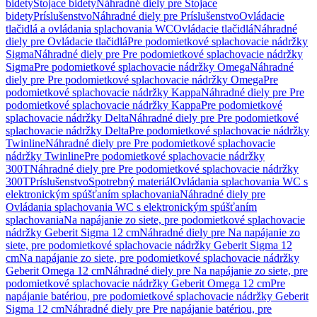
bidety
Stojace bidety
Náhradné diely pre Stojace
bidety
Príslušenstvo
Náhradné diely pre Príslušenstvo
Ovládacie
tlačidlá a ovládania splachovania WC
Ovládacie tlačidlá
Náhradné
diely pre Ovládacie tlačidlá
Pre podomietkové splachovacie nádržky
Sigma
Náhradné diely pre Pre podomietkové splachovacie nádržky
Sigma
Pre podomietkové splachovacie nádržky Omega
Náhradné
diely pre Pre podomietkové splachovacie nádržky Omega
Pre
podomietkové splachovacie nádržky Kappa
Náhradné diely pre Pre
podomietkové splachovacie nádržky Kappa
Pre podomietkové
splachovacie nádržky Delta
Náhradné diely pre Pre podomietkové
splachovacie nádržky Delta
Pre podomietkové splachovacie nádržky
Twinline
Náhradné diely pre Pre podomietkové splachovacie
nádržky Twinline
Pre podomietkové splachovacie nádržky
300T
Náhradné diely pre Pre podomietkové splachovacie nádržky
300T
Príslušenstvo
Spotrebný materiál
Ovládania splachovania WC s
elektronickým spúšťaním splachovania
Náhradné diely pre
Ovládania splachovania WC s elektronickým spúšťaním
splachovania
Na napájanie zo siete, pre podomietkové splachovacie
nádržky Geberit Sigma 12 cm
Náhradné diely pre Na napájanie zo
siete, pre podomietkové splachovacie nádržky Geberit Sigma 12
cm
Na napájanie zo siete, pre podomietkové splachovacie nádržky
Geberit Omega 12 cm
Náhradné diely pre Na napájanie zo siete, pre
podomietkové splachovacie nádržky Geberit Omega 12 cm
Pre
napájanie batériou, pre podomietkové splachovacie nádržky Geberit
Sigma 12 cm
Náhradné diely pre Pre napájanie batériou, pre