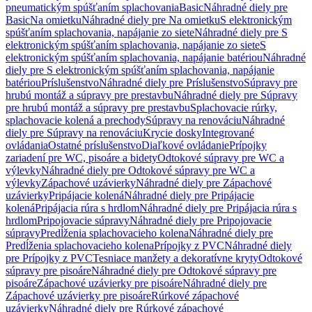
pneumatickým spúšťaním splachovania
Basic
Náhradné diely pre
Basic
Na omietku
Náhradné diely pre Na omietku
S elektronickým
spúšťaním splachovania, napájanie zo siete
Náhradné diely pre S
elektronickým spúšťaním splachovania, napájanie zo siete
S
elektronickým spúšťaním splachovania, napájanie batériou
Náhradné
diely pre S elektronickým spúšťaním splachovania, napájanie
batériou
Príslušenstvo
Náhradné diely pre Príslušenstvo
Súpravy pre
hrubú montáž a súpravy pre prestavbu
Náhradné diely pre Súpravy
pre hrubú montáž a súpravy pre prestavbu
Splachovacie rúrky,
splachovacie kolená a prechody
Súpravy na renováciu
Náhradné
diely pre Súpravy na renováciu
Krycie dosky
Integrované
ovládania
Ostatné príslušenstvo
Diaľkové ovládanie
Prípojky
zariadení pre WC, pisoáre a bidety
Odtokové súpravy pre WC a
výlevky
Náhradné diely pre Odtokové súpravy pre WC a
výlevky
Zápachové uzávierky
Náhradné diely pre Zápachové
uzávierky
Pripájacie kolená
Náhradné diely pre Pripájacie
kolená
Pripájacia rúra s hrdlom
Náhradné diely pre Pripájacia rúra s
hrdlom
Pripojovacie súpravy
Náhradné diely pre Pripojovacie
súpravy
Predĺženia splachovacieho kolena
Náhradné diely pre
Predĺženia splachovacieho kolena
Prípojky z PVC
Náhradné diely
pre Prípojky z PVC
Tesniace manžety a dekoratívne kryty
Odtokové
súpravy pre pisoáre
Náhradné diely pre Odtokové súpravy pre
pisoáre
Zápachové uzávierky pre pisoáre
Náhradné diely pre
Zápachové uzávierky pre pisoáre
Rúrkové zápachové
uzávierky
Náhradné diely pre Rúrkové zápachové