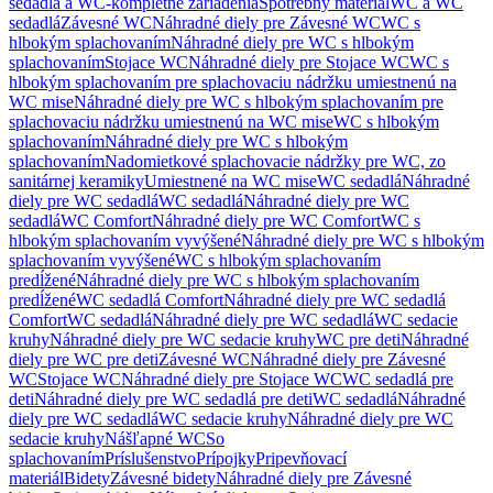
sedadlá a WC-kompletné zariadenia
Spotrebný materiál
WC a WC
sedadlá
Závesné WC
Náhradné diely pre Závesné WC
WC s
hlbokým splachovaním
Náhradné diely pre WC s hlbokým
splachovaním
Stojace WC
Náhradné diely pre Stojace WC
WC s
hlbokým splachovaním pre splachovaciu nádržku umiestnenú na
WC mise
Náhradné diely pre WC s hlbokým splachovaním pre
splachovaciu nádržku umiestnenú na WC mise
WC s hlbokým
splachovaním
Náhradné diely pre WC s hlbokým
splachovaním
Nadomietkové splachovacie nádržky pre WC, zo
sanitárnej keramiky
Umiestnené na WC mise
WC sedadlá
Náhradné
diely pre WC sedadlá
WC sedadlá
Náhradné diely pre WC
sedadlá
WC Comfort
Náhradné diely pre WC Comfort
WC s
hlbokým splachovaním vyvýšené
Náhradné diely pre WC s hlbokým
splachovaním vyvýšené
WC s hlbokým splachovaním
predĺžené
Náhradné diely pre WC s hlbokým splachovaním
predĺžené
WC sedadlá Comfort
Náhradné diely pre WC sedadlá
Comfort
WC sedadlá
Náhradné diely pre WC sedadlá
WC sedacie
kruhy
Náhradné diely pre WC sedacie kruhy
WC pre deti
Náhradné
diely pre WC pre deti
Závesné WC
Náhradné diely pre Závesné
WC
Stojace WC
Náhradné diely pre Stojace WC
WC sedadlá pre
deti
Náhradné diely pre WC sedadlá pre deti
WC sedadlá
Náhradné
diely pre WC sedadlá
WC sedacie kruhy
Náhradné diely pre WC
sedacie kruhy
Nášľapné WC
So
splachovaním
Príslušenstvo
Prípojky
Pripevňovací
materiál
Bidety
Závesné bidety
Náhradné diely pre Závesné