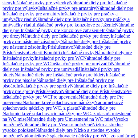
steny
Inštalačné prvky pre výlevky
Náhradné diely pre Inštalačné
prvky pre výlevky
Inštalačné prvky pre armatúry
Náhradné diely pre
Inštalačné prvky pre armatúry
Inštalačné prvky pre práčky a
umývačky riadu
Náhradné diely pre Inštalačné prvky pre práčky a
umývačky riadu
Inštalačné prvky pre konzolové zaťaženie
Náhradné
diely pre Inštalačné prvky pre konzolové zaťaženie
Inštalačné prvky
pre drezy
Náhradné diely pre Inštalačné prvky pre drezy
Inštalačné
prvky pre nástenné zásobníky
Náhradné diely pre Inštalačné prvky
pre nástenné zásobníky
Príslušenstvo
Náhradné diely pre
Príslušenstvo
Geberit Kombifix
Inštalačné prvky
Náhradné diely pre
Inštalačné prvky
Inštalačné prvky pre WC
Náhradné diely pre
Inštalačné prvky pre WC
Inštalačné prvky pre umývadlá
Náhradné
diely pre Inštalačné prvky pre umývadlá
Inštalačné prvky pre
bidety
Náhradné diely pre Inštalačné prvky pre bidety
Inštalačné
prvky pre pisoáre
Náhradné diely pre Inštalačné prvky pre
pisoáre
Inštalačné prvky pre sprchy
Náhradné diely pre Inštalačné
prvky pre sprchy
Príslušenstvo
Náhradné diely pre Príslušenstvo
Pre
inštalačné prvky pre WC
Pre upevnenia
Náhradné diely pre Pre
upevnenia
Nadomietkové splachovacie nádržky
Nadomietkové
splachovacie nádržky pre WC, z plastu
Náhradné diely pre
Nadomietkové splachovacie nádržky pre WC, z plastu
Umiestnené
na WC mise
Náhradné diely pre Umiestnené na WC mise
Vysoko
položené
Náhradné diely pre Vysoko položené
Nízko a stredne
vysoko položené
Náhradné diely pre Nízko a stredne vysoko
položené
Nadomietkové splachovacie nádržky pre WC, zo sanitárnej