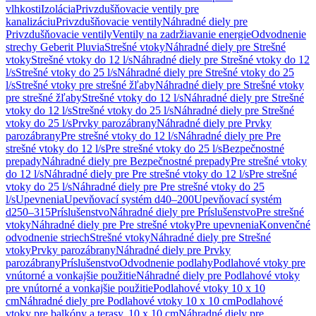
vlhkosti
Izolácia
Privzdušňovacie ventily pre
kanalizáciu
Privzdušňovacie ventily
Náhradné diely pre
Privzdušňovacie ventily
Ventily na zadržiavanie energie
Odvodnenie
strechy Geberit Pluvia
Strešné vtoky
Náhradné diely pre Strešné
vtoky
Strešné vtoky do 12 l/s
Náhradné diely pre Strešné vtoky do 12
l/s
Strešné vtoky do 25 l/s
Náhradné diely pre Strešné vtoky do 25
l/s
Strešné vtoky pre strešné žľaby
Náhradné diely pre Strešné vtoky
pre strešné žľaby
Strešné vtoky do 12 l/s
Náhradné diely pre Strešné
vtoky do 12 l/s
Strešné vtoky do 25 l/s
Náhradné diely pre Strešné
vtoky do 25 l/s
Prvky parozábrany
Náhradné diely pre Prvky
parozábrany
Pre strešné vtoky do 12 l/s
Náhradné diely pre Pre
strešné vtoky do 12 l/s
Pre strešné vtoky do 25 l/s
Bezpečnostné
prepady
Náhradné diely pre Bezpečnostné prepady
Pre strešné vtoky
do 12 l/s
Náhradné diely pre Pre strešné vtoky do 12 l/s
Pre strešné
vtoky do 25 l/s
Náhradné diely pre Pre strešné vtoky do 25
l/s
Upevnenia
Upevňovací systém d40–200
Upevňovací systém
d250–315
Príslušenstvo
Náhradné diely pre Príslušenstvo
Pre strešné
vtoky
Náhradné diely pre Pre strešné vtoky
Pre upevnenia
Konvenčné
odvodnenie striech
Strešné vtoky
Náhradné diely pre Strešné
vtoky
Prvky parozábrany
Náhradné diely pre Prvky
parozábrany
Príslušenstvo
Odvodnenie podlahy
Podlahové vtoky pre
vnútorné a vonkajšie použitie
Náhradné diely pre Podlahové vtoky
pre vnútorné a vonkajšie použitie
Podlahové vtoky 10 x 10
cm
Náhradné diely pre Podlahové vtoky 10 x 10 cm
Podlahové
vtoky pre balkóny a terasy, 10 x 10 cm
Náhradné diely pre