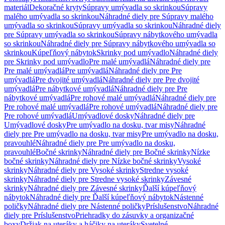
materiál
Dekoračné kryty
Súpravy umývadla so skrinkou
Súpravy
malého umývadla so skrinkou
Náhradné diely pre Súpravy malého
umývadla so skrinkou
Súpravy umývadla so skrinkou
Náhradné diely
pre Súpravy umývadla so skrinkou
Súpravy nábytkového umývadla
so skrinkou
Náhradné diely pre Súpravy nábytkového umývadla so
skrinkou
Kúpeľňový nábytok
Skrinky pod umývadlo
Náhradné diely
pre Skrinky pod umývadlo
Pre malé umývadlá
Náhradné diely pre
Pre malé umývadlá
Pre umývadlá
Náhradné diely pre Pre
umývadlá
Pre dvojité umývadlá
Náhradné diely pre Pre dvojité
umývadlá
Pre nábytkové umývadlá
Náhradné diely pre Pre
nábytkové umývadlá
Pre rohové malé umývadlá
Náhradné diely pre
Pre rohové malé umývadlá
Pre rohové umývadlá
Náhradné diely pre
Pre rohové umývadlá
Umývadlové dosky
Náhradné diely pre
Umývadlové dosky
Pre umývadlo na dosku, tvar misy
Náhradné
diely pre Pre umývadlo na dosku, tvar misy
Pre umývadlo na dosku,
pravouhlé
Náhradné diely pre Pre umývadlo na dosku,
pravouhlé
Bočné skrinky
Náhradné diely pre Bočné skrinky
Nízke
bočné skrinky
Náhradné diely pre Nízke bočné skrinky
Vysoké
skrinky
Náhradné diely pre Vysoké skrinky
Stredne vysoké
skrinky
Náhradné diely pre Stredne vysoké skrinky
Závesné
skrinky
Náhradné diely pre Závesné skrinky
Ďalší kúpeľňový
nábytok
Náhradné diely pre Ďalší kúpeľňový nábytok
Nástenné
poličky
Náhradné diely pre Nástenné poličky
Príslušenstvo
Náhradné
diely pre Príslušenstvo
Priehradky do zásuvky a organizačné
boxy
Držiak na uteráky a háčiky na uteráky
Svetelné