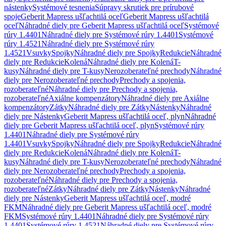
nástenky
Systémové tesnenia
Súpravy skrutiek pre prírubové
spoje
Geberit Mapress ušľachtilá oceľ
Geberit Mapress ušľachtilá
oceľ
Náhradné diely pre Geberit Mapress ušľachtilá oceľ
Systémové
rúry 1.4401
Náhradné diely pre Systémové rúry 1.4401
Systémové
rúry 1.4521
Náhradné diely pre Systémové rúry
1.4521
Vsuvky
Spojky
Náhradné diely pre Spojky
Redukcie
Náhradné
diely pre Redukcie
Kolená
Náhradné diely pre Kolená
T-
kusy
Náhradné diely pre T-kusy
Nerozoberateľné prechody
Náhradné
diely pre Nerozoberateľné prechody
Prechody a spojenia,
rozoberateľné
Náhradné diely pre Prechody a spojenia,
rozoberateľné
Axiálne kompenzátory
Náhradné diely pre Axiálne
kompenzátory
Zátky
Náhradné diely pre Zátky
Nástenky
Náhradné
diely pre Nástenky
Geberit Mapress ušľachtilá oceľ, plyn
Náhradné
diely pre Geberit Mapress ušľachtilá oceľ, plyn
Systémové rúry
1.4401
Náhradné diely pre Systémové rúry
1.4401
Vsuvky
Spojky
Náhradné diely pre Spojky
Redukcie
Náhradné
diely pre Redukcie
Kolená
Náhradné diely pre Kolená
T-
kusy
Náhradné diely pre T-kusy
Nerozoberateľné prechody
Náhradné
diely pre Nerozoberateľné prechody
Prechody a spojenia,
rozoberateľné
Náhradné diely pre Prechody a spojenia,
rozoberateľné
Zátky
Náhradné diely pre Zátky
Nástenky
Náhradné
diely pre Nástenky
Geberit Mapress ušľachtilá oceľ, modré
FKM
Náhradné diely pre Geberit Mapress ušľachtilá oceľ, modré
FKM
Systémové rúry 1.4401
Náhradné diely pre Systémové rúry
1.4401
Systémové rúry 1.4521
Náhradné diely pre Systémové rúry