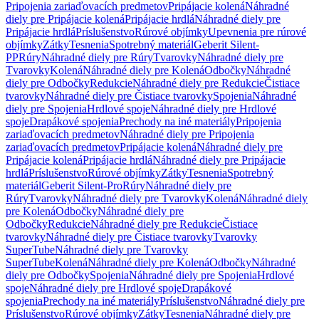
Pripojenia zariaďovacích predmetov
Pripájacie kolená
Náhradné
diely pre Pripájacie kolená
Pripájacie hrdlá
Náhradné diely pre
Pripájacie hrdlá
Príslušenstvo
Rúrové objímky
Upevnenia pre rúrové
objímky
Zátky
Tesnenia
Spotrebný materiál
Geberit Silent-
PP
Rúry
Náhradné diely pre Rúry
Tvarovky
Náhradné diely pre
Tvarovky
Kolená
Náhradné diely pre Kolená
Odbočky
Náhradné
diely pre Odbočky
Redukcie
Náhradné diely pre Redukcie
Čistiace
tvarovky
Náhradné diely pre Čistiace tvarovky
Spojenia
Náhradné
diely pre Spojenia
Hrdlové spoje
Náhradné diely pre Hrdlové
spoje
Drapákové spojenia
Prechody na iné materiály
Pripojenia
zariaďovacích predmetov
Náhradné diely pre Pripojenia
zariaďovacích predmetov
Pripájacie kolená
Náhradné diely pre
Pripájacie kolená
Pripájacie hrdlá
Náhradné diely pre Pripájacie
hrdlá
Príslušenstvo
Rúrové objímky
Zátky
Tesnenia
Spotrebný
materiál
Geberit Silent-Pro
Rúry
Náhradné diely pre
Rúry
Tvarovky
Náhradné diely pre Tvarovky
Kolená
Náhradné diely
pre Kolená
Odbočky
Náhradné diely pre
Odbočky
Redukcie
Náhradné diely pre Redukcie
Čistiace
tvarovky
Náhradné diely pre Čistiace tvarovky
Tvarovky
SuperTube
Náhradné diely pre Tvarovky
SuperTube
Kolená
Náhradné diely pre Kolená
Odbočky
Náhradné
diely pre Odbočky
Spojenia
Náhradné diely pre Spojenia
Hrdlové
spoje
Náhradné diely pre Hrdlové spoje
Drapákové
spojenia
Prechody na iné materiály
Príslušenstvo
Náhradné diely pre
Príslušenstvo
Rúrové objímky
Zátky
Tesnenia
Náhradné diely pre