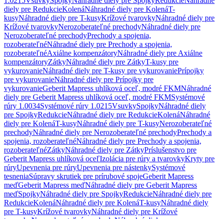
1.0215
Vsuvky
Spojky
Náhradné diely pre Spojky
Redukcie
Náhradné
diely pre Redukcie
Kolená
Náhradné diely pre Kolená
T-
kusy
Náhradné diely pre T-kusy
Krížové tvarovky
Náhradné diely pre
Krížové tvarovky
Nerozoberateľné prechody
Náhradné diely pre
Nerozoberateľné prechody
Prechody a spojenia,
rozoberateľné
Náhradné diely pre Prechody a spojenia,
rozoberateľné
Axiálne kompenzátory
Náhradné diely pre Axiálne
kompenzátory
Zátky
Náhradné diely pre Zátky
T-kusy pre
vykurovanie
Náhradné diely pre T-kusy pre vykurovanie
Prípojky
pre vykurovanie
Náhradné diely pre Prípojky pre
vykurovanie
Geberit Mapress uhlíková oceľ, modré FKM
Náhradné
diely pre Geberit Mapress uhlíková oceľ, modré FKM
Systémové
rúry 1.0034
Systémové rúry 1.0215
Vsuvky
Spojky
Náhradné diely
pre Spojky
Redukcie
Náhradné diely pre Redukcie
Kolená
Náhradné
diely pre Kolená
T-kusy
Náhradné diely pre T-kusy
Nerozoberateľné
prechody
Náhradné diely pre Nerozoberateľné prechody
Prechody a
spojenia, rozoberateľné
Náhradné diely pre Prechody a spojenia,
rozoberateľné
Zátky
Náhradné diely pre Zátky
Príslušenstvo pre
Geberit Mapress uhlíková oceľ
Izolácia pre rúry a tvarovky
Kryty pre
rúry
Upevnenia pre rúry
Upevnenia pre nástenky
Systémové
tesnenia
Súpravy skrutiek pre prírubové spoje
Geberit Mapress
meď
Geberit Mapress meď
Náhradné diely pre Geberit Mapress
meď
Spojky
Náhradné diely pre Spojky
Redukcie
Náhradné diely pre
Redukcie
Kolená
Náhradné diely pre Kolená
T-kusy
Náhradné diely
pre T-kusy
Krížové tvarovky
Náhradné diely pre Krížové