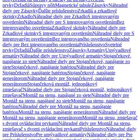
prvky
Držadlá
Súpravy nôh
Magnetické tabule
Zásuvky
Náhradné
diely pre Zásuvky
Ďalšie príslušenstvo
Zrkadlá a zrkadlové
skrinky
Zrkadlo
Náhradné diely pre Zrkadlo
S integrovaným
osvetlením
Náhradné diely pre S integrovaným osvetlením
Bez
integrovaného osvetlenia
Zrkadlové skrinky
Náhradné diely pre
Zrkadlové skrinky
S integrovaným osvetlením
Náhradné diely pre S
integrovaným osvetlením
Bez integrovaného osvetlenia
Náhradné
diely pre Bez integrovaného osvetlenia
Príslušenstvo
Svetelné
prvky
Držadlá
Ďalšie príslušenstvo
Zásuvky
Armatúry
Umývadlové
armatúry
Náhradné diely pre Umývadlové armatúry
Stojančekové,
napájanie zo siete
Náhradné diely pre Stojančekové, napájanie zo
siete
Stojančekové, napájanie batériou
Náhradné diely pre
Stojančekové, napájanie batériou
Stojančekové, napájanie
generátorom
Náhradné diely pre Stojančekové, napájanie
generátorom
Stojančeková montáž, jednopákový
zmiešavač
Náhradné diely pre Stojančeková montáž, jednopákový
zmiešavač
Montáž na stenu, napájané zo siete
Náhradné diely pre
Montáž na stenu, napájané zo siete
Montáž na stenu, napájanie
batériou
Náhradné diely pre Montáž na stenu, napájanie
batériou
Montáž na stenu, napájanie generátorom
Náhradné diely pre
Montáž na stenu, napájanie generátorom
Montáž na stenu, zmiešavač
s dvomi ovládacími prvkami
Náhradné diely pre Montáž na stenu,
zmiešavač s dvomi ovládacími prvkami
Príslušenstvo
Náhradné diely
pre Príslušenstvo
Pre umývadlové armatúry
Náhradné diely pre Pre