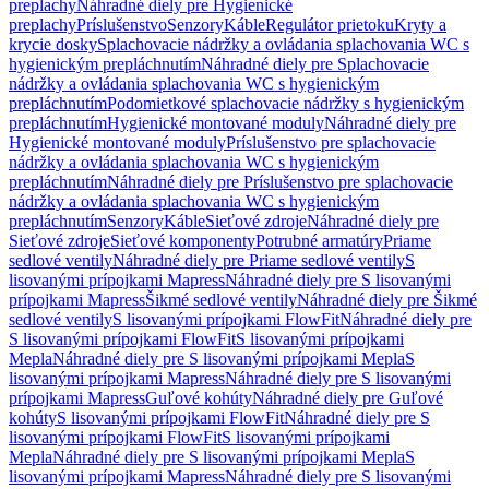
preplachy
Náhradné diely pre Hygienické
preplachy
Príslušenstvo
Senzory
Káble
Regulátor prietoku
Kryty a
krycie dosky
Splachovacie nádržky a ovládania splachovania WC s
hygienickým prepláchnutím
Náhradné diely pre Splachovacie
nádržky a ovládania splachovania WC s hygienickým
prepláchnutím
Podomietkové splachovacie nádržky s hygienickým
prepláchnutím
Hygienické montované moduly
Náhradné diely pre
Hygienické montované moduly
Príslušenstvo pre splachovacie
nádržky a ovládania splachovania WC s hygienickým
prepláchnutím
Náhradné diely pre Príslušenstvo pre splachovacie
nádržky a ovládania splachovania WC s hygienickým
prepláchnutím
Senzory
Káble
Sieťové zdroje
Náhradné diely pre
Sieťové zdroje
Sieťové komponenty
Potrubné armatúry
Priame
sedlové ventily
Náhradné diely pre Priame sedlové ventily
S
lisovanými prípojkami Mapress
Náhradné diely pre S lisovanými
prípojkami Mapress
Šikmé sedlové ventily
Náhradné diely pre Šikmé
sedlové ventily
S lisovanými prípojkami FlowFit
Náhradné diely pre
S lisovanými prípojkami FlowFit
S lisovanými prípojkami
Mepla
Náhradné diely pre S lisovanými prípojkami Mepla
S
lisovanými prípojkami Mapress
Náhradné diely pre S lisovanými
prípojkami Mapress
Guľové kohúty
Náhradné diely pre Guľové
kohúty
S lisovanými prípojkami FlowFit
Náhradné diely pre S
lisovanými prípojkami FlowFit
S lisovanými prípojkami
Mepla
Náhradné diely pre S lisovanými prípojkami Mepla
S
lisovanými prípojkami Mapress
Náhradné diely pre S lisovanými