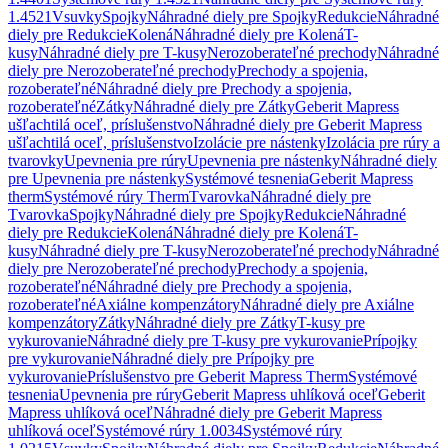
1.4521
Vsuvky
Spojky
Náhradné diely pre Spojky
Redukcie
Náhradné
diely pre Redukcie
Kolená
Náhradné diely pre Kolená
T-
kusy
Náhradné diely pre T-kusy
Nerozoberateľné prechody
Náhradné
diely pre Nerozoberateľné prechody
Prechody a spojenia,
rozoberateľné
Náhradné diely pre Prechody a spojenia,
rozoberateľné
Zátky
Náhradné diely pre Zátky
Geberit Mapress
ušľachtilá oceľ, príslušenstvo
Náhradné diely pre Geberit Mapress
ušľachtilá oceľ, príslušenstvo
Izolácie pre nástenky
Izolácia pre rúry a
tvarovky
Upevnenia pre rúry
Upevnenia pre nástenky
Náhradné diely
pre Upevnenia pre nástenky
Systémové tesnenia
Geberit Mapress
therm
Systémové rúry Therm
Tvarovka
Náhradné diely pre
Tvarovka
Spojky
Náhradné diely pre Spojky
Redukcie
Náhradné
diely pre Redukcie
Kolená
Náhradné diely pre Kolená
T-
kusy
Náhradné diely pre T-kusy
Nerozoberateľné prechody
Náhradné
diely pre Nerozoberateľné prechody
Prechody a spojenia,
rozoberateľné
Náhradné diely pre Prechody a spojenia,
rozoberateľné
Axiálne kompenzátory
Náhradné diely pre Axiálne
kompenzátory
Zátky
Náhradné diely pre Zátky
T-kusy pre
vykurovanie
Náhradné diely pre T-kusy pre vykurovanie
Prípojky
pre vykurovanie
Náhradné diely pre Prípojky pre
vykurovanie
Príslušenstvo pre Geberit Mapress Therm
Systémové
tesnenia
Upevnenia pre rúry
Geberit Mapress uhlíková oceľ
Geberit
Mapress uhlíková oceľ
Náhradné diely pre Geberit Mapress
uhlíková oceľ
Systémové rúry 1.0034
Systémové rúry