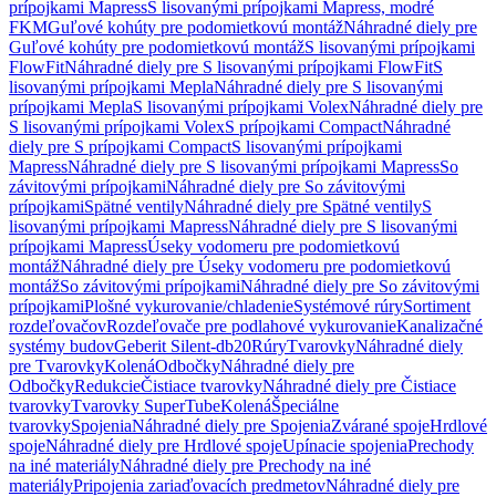
prípojkami Mapress
S lisovanými prípojkami Mapress, modré
FKM
Guľové kohúty pre podomietkovú montáž
Náhradné diely pre
Guľové kohúty pre podomietkovú montáž
S lisovanými prípojkami
FlowFit
Náhradné diely pre S lisovanými prípojkami FlowFit
S
lisovanými prípojkami Mepla
Náhradné diely pre S lisovanými
prípojkami Mepla
S lisovanými prípojkami Volex
Náhradné diely pre
S lisovanými prípojkami Volex
S prípojkami Compact
Náhradné
diely pre S prípojkami Compact
S lisovanými prípojkami
Mapress
Náhradné diely pre S lisovanými prípojkami Mapress
So
závitovými prípojkami
Náhradné diely pre So závitovými
prípojkami
Spätné ventily
Náhradné diely pre Spätné ventily
S
lisovanými prípojkami Mapress
Náhradné diely pre S lisovanými
prípojkami Mapress
Úseky vodomeru pre podomietkovú
montáž
Náhradné diely pre Úseky vodomeru pre podomietkovú
montáž
So závitovými prípojkami
Náhradné diely pre So závitovými
prípojkami
Plošné vykurovanie/chladenie
Systémové rúry
Sortiment
rozdeľovačov
Rozdeľovače pre podlahové vykurovanie
Kanalizačné
systémy budov
Geberit Silent-db20
Rúry
Tvarovky
Náhradné diely
pre Tvarovky
Kolená
Odbočky
Náhradné diely pre
Odbočky
Redukcie
Čistiace tvarovky
Náhradné diely pre Čistiace
tvarovky
Tvarovky SuperTube
Kolená
Špeciálne
tvarovky
Spojenia
Náhradné diely pre Spojenia
Zvárané spoje
Hrdlové
spoje
Náhradné diely pre Hrdlové spoje
Upínacie spojenia
Prechody
na iné materiály
Náhradné diely pre Prechody na iné
materiály
Pripojenia zariaďovacích predmetov
Náhradné diely pre