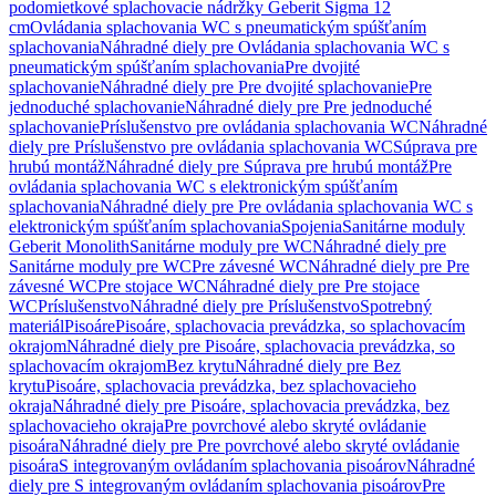
podomietkové splachovacie nádržky Geberit Sigma 12
cm
Ovládania splachovania WC s pneumatickým spúšťaním
splachovania
Náhradné diely pre Ovládania splachovania WC s
pneumatickým spúšťaním splachovania
Pre dvojité
splachovanie
Náhradné diely pre Pre dvojité splachovanie
Pre
jednoduché splachovanie
Náhradné diely pre Pre jednoduché
splachovanie
Príslušenstvo pre ovládania splachovania WC
Náhradné
diely pre Príslušenstvo pre ovládania splachovania WC
Súprava pre
hrubú montáž
Náhradné diely pre Súprava pre hrubú montáž
Pre
ovládania splachovania WC s elektronickým spúšťaním
splachovania
Náhradné diely pre Pre ovládania splachovania WC s
elektronickým spúšťaním splachovania
Spojenia
Sanitárne moduly
Geberit Monolith
Sanitárne moduly pre WC
Náhradné diely pre
Sanitárne moduly pre WC
Pre závesné WC
Náhradné diely pre Pre
závesné WC
Pre stojace WC
Náhradné diely pre Pre stojace
WC
Príslušenstvo
Náhradné diely pre Príslušenstvo
Spotrebný
materiál
Pisoáre
Pisoáre, splachovacia prevádzka, so splachovacím
okrajom
Náhradné diely pre Pisoáre, splachovacia prevádzka, so
splachovacím okrajom
Bez krytu
Náhradné diely pre Bez
krytu
Pisoáre, splachovacia prevádzka, bez splachovacieho
okraja
Náhradné diely pre Pisoáre, splachovacia prevádzka, bez
splachovacieho okraja
Pre povrchové alebo skryté ovládanie
pisoára
Náhradné diely pre Pre povrchové alebo skryté ovládanie
pisoára
S integrovaným ovládaním splachovania pisoárov
Náhradné
diely pre S integrovaným ovládaním splachovania pisoárov
Pre