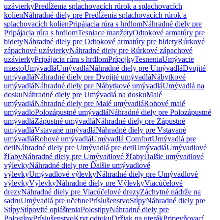
uzávierky
Predĺženia splachovacích rúrok a splachovacích
kolien
Náhradné diely pre Predĺženia splachovacích rúrok a
splachovacích kolien
Pripájacia rúra s hrdlom
Náhradné diely pre
Pripájacia rúra s hrdlom
Tesniace manžety
Odtokové armatúry pre
bidety
Náhradné diely pre Odtokové armatúry pre bidety
Rúrkové
zápachové uzávierky
Náhradné diely pre Rúrkové zápachové
uzávierky
Pripájacia rúra s hrdlom
Prípojky
Tesnenia
Umývacie
miesto
Umývadlá
Umývadlá
Náhradné diely pre Umývadlá
Dvojité
umývadlá
Náhradné diely pre Dvojité umývadlá
Nábytkové
umývadlá
Náhradné diely pre Nábytkové umývadlá
Umývadlá na
dosku
Náhradné diely pre Umývadlá na dosku
Malé
umývadlá
Náhradné diely pre Malé umývadlá
Rohové malé
umývadlo
Polozápustné umývadlá
Náhradné diely pre Polozápustné
umývadlá
Zápustné umývadlá
Náhradné diely pre Zápustné
umývadlá
Vstavané umývadlá
Náhradné diely pre Vstavané
umývadlá
Rohové umývadlá
Umývadlá Comfort
Umývadlá pre
deti
Náhradné diely pre Umývadlá pre deti
Umývadlá
Umývadlové
žľaby
Náhradné diely pre Umývadlové žľaby
Ďalšie umývadlové
výlevky
Náhradné diely pre Ďalšie umývadlové
výlevky
Umývadlové výlevky
Náhradné diely pre Umývadlové
výlevky
Výlevky
Náhradné diely pre Výlevky
Viacúčelové
drezy
Náhradné diely pre Viacúčelové drezy
Záchytné nádrže na
sadru
Umývadlá pre učebne
Príslušenstvo
Stĺpy
Náhradné diely pre
Stĺpy
Stĺpovité opláštenia
Polostĺpy
Náhradné diely pre
Polostĺpy
Príslušenstvo
Kryt odtoku
Držiak na uterák
Pripevňovací