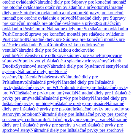
otočné ovládanie
Náhradné diely pre Súpravy pre konečnú montáž
pre otočné ovládanie
S otočným ovládaním a prívodom
Náhradné
diely pre S otočným ovládaním a prívodom
Súpravy pre konečnú
montáž pre otočné ovládanie a prívod
Náhradné diely pre Súpravy
pre konečnú montáž pre otočné ovládanie a prívod
So stláčacím
ovládaním PushControl
Náhradné diely pre So stláčacím ovládaním
PushControl
Súprava pre konečnú montáž pre stláčacie ovládanie
PushControl
Náhradné diely pre Súprava pre konečnú montáž pre
stláčacie ovládanie PushControl
So zátkou odtokového
ventilu
Náhradné diely pre So zátkou odtokového
ventilu
Príslušenstvo pre odtokové súpravy pre vane
Pripojovacie
súpravy
Prípojky vody
Inštalačné a splachovacie systémy
Geberit
Duofix
Systémové steny
Náhradné diely pre Systémové steny
Nosné
systémy
Náhradné diely pre Nosné
systémy
Opláštenia
Príslušenstvo
Náhradné diely pre
Príslušenstvo
Inštalačné prvky
Náhradné diely pre Inštalačné
prvky
Inštalačné prvky pre WC
Náhradné diely pre Inštalačné prvky
pre WC
Inštalačné prvky pre umývadlá
Náhradné diely pre Inštalačné
prvky pre umývadlá
Inštalačné prvky pre bidety
Náhradné diely pre
Inštalačné prvky pre bidety
Inštalačné prvky pre pisoáre
Náhradné
diely pre Inštalačné prvky pre pisoáre
Inštalačné prvky pre sprchy so
stenovým odtokom
Náhradné diely pre Inštalačné prvky pre sprchy
so stenovým odtokom
Inštalačné prvky pre sprchy a vane
Náhradné
diely pre Inštalačné prvky pre sprchy a vane
Inštalačné prvky pre
sprchové steny
Náhradné diely pre Inštalačné prvky pre sprchové