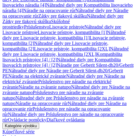
lisovacieho náradia [4]
Náhradné diely pre Kompatibilita lisovacieho
náradia [4]
Náradie na opracovanie rúr
Náhradné diely pre Náradie
na opracovanie rúr
Zátky pre tlakovú skúšku
Náhradné diely pre
Zátky pre tlakovú skúšku
Skúšobné
prostriedky
Príslušenstvo
Lisovacie prístroje
Náhradné diely pre
Lisovacie prístroje
Lisovacie prístroje, kompatibilita [1]
Náhradné
diely pre Lisovacie prístroje, kompatibilita [1]
Lisovacie prístroje,
kompatibilita [2]
Náhradné diely pre Lisovacie prístroje,
kompatibilita [2]
Lisovacie prístroje, kompatibilita [2XL]
Náhradné
diely pre Lisovacie prístroje, kompatibilita [2XL]
Kompatibilita
lisovacích prístrojov [4] / [2]
Náhradné diely pre Kompatibilita
lisovacích prístrojov [4] / [2]
Náradie pre Geberit Silent-db20/Geberit
PE
Náhradné diely pre Náradie pre Geberit Silent-db20/Geberit
PE
Náradie na elektrické zváranie
Náhradné diely pre Náradie na
elektrické zváranie
Príslušenstvo pre náradie na elektrické
zváranie
Náradie na zváranie natupo
Náhradné diely pre Náradie na
zváranie natupo
Príslušenstvo pre náradie na zváranie
natupo
Náhradné diely pre Príslušenstvo pre náradie na zváranie
natupo
Náradie na opracovanie rúr
Náhradné diely pre Náradie na
opracovanie rúr
Príslušenstvo pre náradie na opracovanie
rúr
Náhradné diely pre Príslušenstvo pre náradie na opracovanie
rúr
Ovládacie pomôcky
Diaľkové ovládania
Kategórie výrobku
Kúpeľňové série