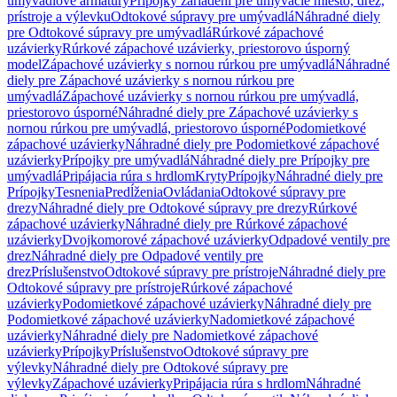
umývadlové armatúry
Prípojky zariadení pre umývacie miesto, drez,
prístroje a výlevku
Odtokové súpravy pre umývadlá
Náhradné diely
pre Odtokové súpravy pre umývadlá
Rúrkové zápachové
uzávierky
Rúrkové zápachové uzávierky, priestorovo úsporný
model
Zápachové uzávierky s nornou rúrkou pre umývadlá
Náhradné
diely pre Zápachové uzávierky s nornou rúrkou pre
umývadlá
Zápachové uzávierky s nornou rúrkou pre umývadlá,
priestorovo úsporné
Náhradné diely pre Zápachové uzávierky s
nornou rúrkou pre umývadlá, priestorovo úsporné
Podomietkové
zápachové uzávierky
Náhradné diely pre Podomietkové zápachové
uzávierky
Prípojky pre umývadlá
Náhradné diely pre Prípojky pre
umývadlá
Pripájacia rúra s hrdlom
Kryty
Prípojky
Náhradné diely pre
Prípojky
Tesnenia
Predĺženia
Ovládania
Odtokové súpravy pre
drezy
Náhradné diely pre Odtokové súpravy pre drezy
Rúrkové
zápachové uzávierky
Náhradné diely pre Rúrkové zápachové
uzávierky
Dvojkomorové zápachové uzávierky
Odpadové ventily pre
drez
Náhradné diely pre Odpadové ventily pre
drez
Príslušenstvo
Odtokové súpravy pre prístroje
Náhradné diely pre
Odtokové súpravy pre prístroje
Rúrkové zápachové
uzávierky
Podomietkové zápachové uzávierky
Náhradné diely pre
Podomietkové zápachové uzávierky
Nadomietkové zápachové
uzávierky
Náhradné diely pre Nadomietkové zápachové
uzávierky
Prípojky
Príslušenstvo
Odtokové súpravy pre
výlevky
Náhradné diely pre Odtokové súpravy pre
výlevky
Zápachové uzávierky
Pripájacia rúra s hrdlom
Náhradné