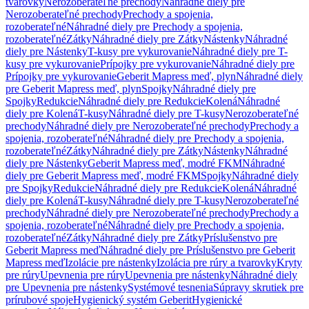
tvarovky
Nerozoberateľné prechody
Náhradné diely pre
Nerozoberateľné prechody
Prechody a spojenia,
rozoberateľné
Náhradné diely pre Prechody a spojenia,
rozoberateľné
Zátky
Náhradné diely pre Zátky
Nástenky
Náhradné
diely pre Nástenky
T-kusy pre vykurovanie
Náhradné diely pre T-
kusy pre vykurovanie
Prípojky pre vykurovanie
Náhradné diely pre
Prípojky pre vykurovanie
Geberit Mapress meď, plyn
Náhradné diely
pre Geberit Mapress meď, plyn
Spojky
Náhradné diely pre
Spojky
Redukcie
Náhradné diely pre Redukcie
Kolená
Náhradné
diely pre Kolená
T-kusy
Náhradné diely pre T-kusy
Nerozoberateľné
prechody
Náhradné diely pre Nerozoberateľné prechody
Prechody a
spojenia, rozoberateľné
Náhradné diely pre Prechody a spojenia,
rozoberateľné
Zátky
Náhradné diely pre Zátky
Nástenky
Náhradné
diely pre Nástenky
Geberit Mapress meď, modré FKM
Náhradné
diely pre Geberit Mapress meď, modré FKM
Spojky
Náhradné diely
pre Spojky
Redukcie
Náhradné diely pre Redukcie
Kolená
Náhradné
diely pre Kolená
T-kusy
Náhradné diely pre T-kusy
Nerozoberateľné
prechody
Náhradné diely pre Nerozoberateľné prechody
Prechody a
spojenia, rozoberateľné
Náhradné diely pre Prechody a spojenia,
rozoberateľné
Zátky
Náhradné diely pre Zátky
Príslušenstvo pre
Geberit Mapress meď
Náhradné diely pre Príslušenstvo pre Geberit
Mapress meď
Izolácie pre nástenky
Izolácia pre rúry a tvarovky
Kryty
pre rúry
Upevnenia pre rúry
Upevnenia pre nástenky
Náhradné diely
pre Upevnenia pre nástenky
Systémové tesnenia
Súpravy skrutiek pre
prírubové spoje
Hygienický systém Geberit
Hygienické