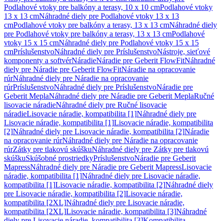
Podlahové vtoky pre balkóny a terasy, 10 x 10 cm
Podlahové vtoky
13 x 13 cm
Náhradné diely pre Podlahové vtoky 13 x 13
cm
Podlahové vtoky pre balkóny a terasy, 13 x 13 cm
Náhradné diely
pre Podlahové vtoky pre balkóny a terasy, 13 x 13 cm
Podlahové
vtoky 15 x 15 cm
Náhradné diely pre Podlahové vtoky 15 x 15
cm
Príslušenstvo
Náhradné diely pre Príslušenstvo
Nástroje, sieťové
komponenty a softvér
Náradie
Náradie pre Geberit FlowFit
Náhradné
diely pre Náradie pre Geberit FlowFit
Náradie na opracovanie
rúr
Náhradné diely pre Náradie na opracovanie
rúr
Príslušenstvo
Náhradné diely pre Príslušenstvo
Náradie pre
Geberit Mepla
Náhradné diely pre Náradie pre Geberit Mepla
Ručné
lisovacie náradie
Náhradné diely pre Ručné lisovacie
náradie
Lisovacie náradie, kompatibilita [1]
Náhradné diely pre
Lisovacie náradie, kompatibilita [1]
Lisovacie náradie, kompatibilita
[2]
Náhradné diely pre Lisovacie náradie, kompatibilita [2]
Náradie
na opracovanie rúr
Náhradné diely pre Náradie na opracovanie
rúr
Zátky pre tlakovú skúšku
Náhradné diely pre Zátky pre tlakovú
skúšku
Skúšobné prostriedky
Príslušenstvo
Náradie pre Geberit
Mapress
Náhradné diely pre Náradie pre Geberit Mapress
Lisovacie
náradie, kompatibilita [1]
Náhradné diely pre Lisovacie náradie,
kompatibilita [1]
Lisovacie náradie, kompatibilita [2]
Náhradné diely
pre Lisovacie náradie, kompatibilita [2]
Lisovacie náradie,
kompatibilita [2XL]
Náhradné diely pre Lisovacie náradie,
kompatibilita [2XL]
Lisovacie náradie, kompatibilita [3]
Náhradné
diely pre Lisovacie náradie, kompatibilita [3]
Kompatibilita