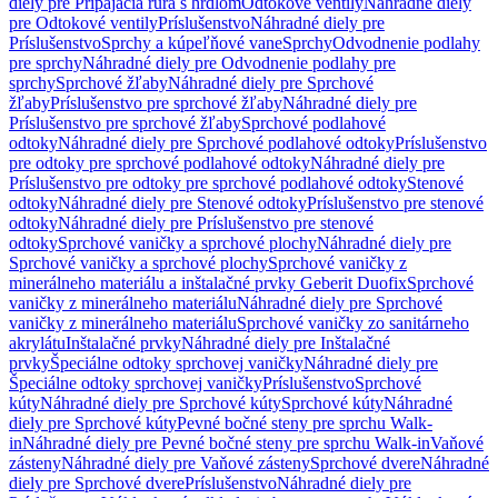
diely pre Pripájacia rúra s hrdlom
Odtokové ventily
Náhradné diely
pre Odtokové ventily
Príslušenstvo
Náhradné diely pre
Príslušenstvo
Sprchy a kúpeľňové vane
Sprchy
Odvodnenie podlahy
pre sprchy
Náhradné diely pre Odvodnenie podlahy pre
sprchy
Sprchové žľaby
Náhradné diely pre Sprchové
žľaby
Príslušenstvo pre sprchové žľaby
Náhradné diely pre
Príslušenstvo pre sprchové žľaby
Sprchové podlahové
odtoky
Náhradné diely pre Sprchové podlahové odtoky
Príslušenstvo
pre odtoky pre sprchové podlahové odtoky
Náhradné diely pre
Príslušenstvo pre odtoky pre sprchové podlahové odtoky
Stenové
odtoky
Náhradné diely pre Stenové odtoky
Príslušenstvo pre stenové
odtoky
Náhradné diely pre Príslušenstvo pre stenové
odtoky
Sprchové vaničky a sprchové plochy
Náhradné diely pre
Sprchové vaničky a sprchové plochy
Sprchové vaničky z
minerálneho materiálu a inštalačné prvky Geberit Duofix
Sprchové
vaničky z minerálneho materiálu
Náhradné diely pre Sprchové
vaničky z minerálneho materiálu
Sprchové vaničky zo sanitárneho
akrylátu
Inštalačné prvky
Náhradné diely pre Inštalačné
prvky
Špeciálne odtoky sprchovej vaničky
Náhradné diely pre
Špeciálne odtoky sprchovej vaničky
Príslušenstvo
Sprchové
kúty
Náhradné diely pre Sprchové kúty
Sprchové kúty
Náhradné
diely pre Sprchové kúty
Pevné bočné steny pre sprchu Walk-
in
Náhradné diely pre Pevné bočné steny pre sprchu Walk-in
Vaňové
zásteny
Náhradné diely pre Vaňové zásteny
Sprchové dvere
Náhradné
diely pre Sprchové dvere
Príslušenstvo
Náhradné diely pre