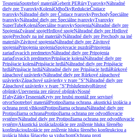
Tesnenia
Spotrebný materiál
Geberit PE
Rúry
Tvarovky
Náhradné
diely pre Tvarovky
Kolená
Odbočky
Redukcie
Čistiace
tvarovky
Náhradné diely pre Čistiace tvarovky
Prechody
Špeciálne
tvarovky
Náhradné diely pre Špeciálne tvarovky
Tvarovky
SuperTube
Kolená
Špeciálne tvarovky
Spojenia
Náhradné diely pre
Spojenia
Zvárané spoje
Hrdlové spoje
Náhradné diely pre Hrdlové
spoje
Prechody na iné materiály
Náhradné diely pre Prechody na iné
materiály
Závitové spojenia
Náhradné diely pre Závitové
spojenia
Pripojenia spojenia
Spojovacie puzdrá
Pripojenia
zariaďovacích predmetov
Náhradné diely pre Pripojenia
zariaďovacích predmetov
Pripájacie kolená
Náhradné diely pre
Pripájacie kolená
Pripájacie hrdlá
Náhradné diely pre Pripájacie
hrdlá
Pripájacie hrdlá
Náhradné diely pre Pripájacie hrdlá
Rúrkové
zápachové uzávierky
Náhradné diely pre Rúrkové zápachové
uzávierky
Zápachové uzávierky v tvare "S"
Náhradné diely pre
Zápachové uzávierky v tvare "S"
Príslušenstvo
Rúrové
objímky
Upevnenia pre rúrové objímky
Nosné
žľaby
Zátky
Tesnenia
Kryty pre hrubú montáž pre servisný
otvor
Spotrebný materiál
Protipožiarna ochrana, akustická izolácia a
ochrana proti vlhkosti
Protipožiarna ochrana
Náhradné diely pre
Protipožiarna ochrana
Protipožiarna ochrana pre odvodňovacie
systémy
Náhradné diely pre Protipožiarna ochrana pre odvodňovacie
systémy
Akustická izolácia
Izolácie pre zníženie hluku šíreného
konštrukciou
Izolácie pre zníženie hluku šíreného konštrukciou a
izolácia hluku šíriaceho sa vzduchom
Ochrana proti