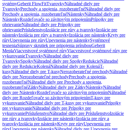
systémy
Geberit FlowFit
Tvarovky
Náhradné diely pre
Tvarovky
Prechody a spojenia, rozoberateľné
Náhradné diely pre
Prechody a spojenia, rozoberateľné
Nástenky
Náhradné diely pre
Nástenky
Rozdeľovače so závitovým pripojením
Prípojky pre
ohrievanie
Náhradné diely pre Prípojky pre
ohrievanie
Príslušenstvo
Izolácie pre rúry a tvarovky
Izolácie pre
nástenky
Izolácia pre rúry a tvarovky
Izolácia pre nástenky
Kryty pre
rúry
Upevnenia pre rúry
Upevnenia pre nástenky
Systémové
tesnenia
Súpravy skrutiek pre pripojenia prírubou
Geberit
Mepla
Viacvrstvové systémové rúry
Viacvrstvové systémové rúry pre
vykurovanie
Tvarovky
Náhradné diely pre
Tvarovky
Spojky
Náhradné diely pre Spojky
Redukcie
Náhradné
diely pre Redukcie
Kolená
Náhradné diely pre Kolená
T-
kusy
Náhradné diely pre T-kusy
Nerozoberateľné prechody
Náhradné
diely pre Nerozoberateľné prechody
Prechody a spojenia,
rozoberateľné
Náhradné diely pre Prechody a spojenia,
rozoberateľné
Zátky
Náhradné diely pre Zátky
Nástenky
Náhradné
diely pre Nástenky
Rozdeľovače so závitovým pripojením
Náhradné
diely pre Rozdeľovače so závitovým pripojením
T-kusy pre
vykurovanie
Náhradné diely pre T-kusy pre vykurovanie
Prípojky
pre vykurovanie
Náhradné diely pre Prípojky pre
vykurovanie
Príslušenstvo
Náhradné diely pre Príslušenstvo
Izolácie
pre rúry a tvarovky
Izolácie pre nástenky
Izolácia pre rúry a
tvarovky
Izolácia pre nástenky
Kryty pre rúry
Upevnenia pre
rúry
Upevnenia pre nástenky
Náhradné diely pre Upevnenia pre