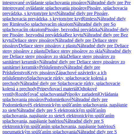
integrované ovládanie splachovania pisoárov
Náhradné diely pre Pre
integrované ovládanie splachovania pisoárov
Pisoáre, splachovacia
prevádzka, s krytom/pre kryt
Náhradné diely pre Pisoáre,
splachovacia prevádzka, s krytom/pre kryt
Rimless
Náhradné diely
pre Rimless
So splachovacím okrajom
Náhradné diely pre So
splachovacím okrajom
Pisoáre, bezvodná prevádzka
Náhradné diely
pre Pisoáre, bezvodná prevádzka
Bez krytu
Náhradné diely pre Bez
krytu
Deliace steny pisoárov
Náhradné diely pre Deliace steny
pisoárov
Deliace steny pisoárov z plastu
Náhradné diely pre Deliace
steny pisoárov z plastu
Deliace steny pisoárov zo skla
Náhradné diely
pre Deliace steny pisoárov zo skla
Deliace steny pisoárov zo
sanitárnej keramiky
Náhradné diely pre Deliace steny pisoárov zo
sanitárnej keramiky
Príslušenstvo
Náhradné diely pre
Príslušenstvo
Kryty pisoárov
Zápachové uzávierky a ich
príslušenstvo
Splachovacie rúrky, splachovacie kolená a
prechody
Náhradné diely pre Splachovacie rúrky, splachovacie
kolená a prechody
Pripevňovací materiál
Odtokové
ventily
Rozdeľovač splachovania
Prípojky zariadení
Ovládania
splachovania pisoárov
Podomietkové
Náhradné diely pre
Podomietkové
S elektronickým spúšťaním splachovania, napájanie
zo siete
Náhradné diely pre S elektronickým spúšťaním
splachovania, napájanie zo siete
S elektronickým spúšťaním
splachovania, napájanie batériou
Náhradné diely pre S
elektronickým spúšťaním splachovania, napájanie batériou
S
pneumatickým spúšťaním splachovania
Náhradné diely pre S