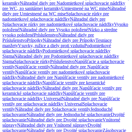
keramiky
Náhradné diely pre Nadomietkové splachovacie nádržky
pre WC, zo sanitárnej keramiky
Umiestnené na WC mise
Náhradné
diely pre Umiestnené na WC mise
Splachovacie rúrky pre
nadomietkové splachovacie nádržky
Náhradné diely pre
Splachovacie rúrky pre nadomietkové splachovacie nádržky
Vysoko
položené
Náhradné diely pre Vysoko položené
Nízko a stredne
vysoko položené
Príslušenstvo
Náhradné diely pre
Príslušenstvo
Prípojky
Náhradné diely pre Prípojky
Tesniace
manžety
Vsuvky, ružice a diely proti vzdutiu
Podomietkové
splachovacie nádržky
Podomietkové splachovacie nádržky
Sigma
Náhradné diely pre Podomietkové splachovacie nádržky
Sigma
Splachovacie rúrky
Príslušenstvo
Napúšťacie a splachovacie
ventily
Napúšťacie ventily
Náhradné diely pre Napúšťacie
ventily
Napúšťacie ventily pre nadomietkové splachovacie
nádržky
Náhradné diely pre Napúšťacie ventily pre nadomietkové
splachovacie nádržky
Napúšťacie ventily pre keramické
splachovacie nádržky
Náhradné diely pre Napúšťacie ventily pre
keramické splachovacie nádržky
Napúšťacie ventily pre
splachovacie nádržky Universal
Náhradné diely pre Napúšťacie
ventily pre splachovacie nádržky Universal
Splachovacie
ventily
Náhradné diely pre Splachovacie ventily
Jednoduché
splachovanie
Náhradné diely pre Jednoduché splachovanie
Dvojité
splachovanie
Náhradné diely pre Dvojité splachovanie
Vnútorné
súpravy
Náhradné diely pre Vnútorné súpravy
Dvojité
splachovanie
Náhradné diely pre Dvojité splachovanie
Zásobovacie