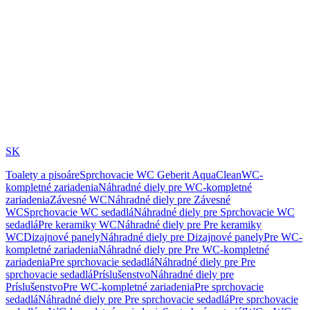
SK
Toalety a pisoáre
Sprchovacie WC Geberit AquaClean
WC-
kompletné zariadenia
Náhradné diely pre WC-kompletné
zariadenia
Závesné WC
Náhradné diely pre Závesné
WC
Sprchovacie WC sedadlá
Náhradné diely pre Sprchovacie WC
sedadlá
Pre keramiky WC
Náhradné diely pre Pre keramiky
WC
Dizajnové panely
Náhradné diely pre Dizajnové panely
Pre WC-
kompletné zariadenia
Náhradné diely pre Pre WC-kompletné
zariadenia
Pre sprchovacie sedadlá
Náhradné diely pre Pre
sprchovacie sedadlá
Príslušenstvo
Náhradné diely pre
Príslušenstvo
Pre WC-kompletné zariadenia
Pre sprchovacie
sedadlá
Náhradné diely pre Pre sprchovacie sedadlá
Pre sprchovacie