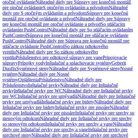
otočné ovládanie
Náhradné diely pre Súpravy pre konečnú montáž
pre otočné ovládanie
S otočným ovládaním a prívodom
Náhradné
diely pre S otočným ovládaním a prívodom
Súpravy pre konečnú
montáž pre otočné ovládanie a prívod
Náhradné diely pre Súpravy
pre konečnú montáž pre otočné ovládanie a prívod
So stláčacím
ovládaním PushControl
Náhradné diely pre So stláčacím ovládaním
PushControl
Súprava pre konečnú montáž pre stláčacie ovládanie
PushControl
Náhradné diely pre Súprava pre konečnú montáž pre
stláčacie ovládanie PushControl
So zátkou odtokového
ventilu
Náhradné diely pre So zátkou odtokového
ventilu
Príslušenstvo pre odtokové súpravy pre vane
Pripojovacie
súpravy
Prípojky vody
Inštalačné a splachovacie systémy
Geberit
Duofix
Systémové steny
Náhradné diely pre Systémové steny
Nosné
systémy
Náhradné diely pre Nosné
systémy
Opláštenia
Príslušenstvo
Náhradné diely pre
Príslušenstvo
Inštalačné prvky
Náhradné diely pre Inštalačné
prvky
Inštalačné prvky pre WC
Náhradné diely pre Inštalačné prvky
pre WC
Inštalačné prvky pre umývadlá
Náhradné diely pre Inštalačné
prvky pre umývadlá
Inštalačné prvky pre bidety
Náhradné diely pre
Inštalačné prvky pre bidety
Inštalačné prvky pre pisoáre
Náhradné
diely pre Inštalačné prvky pre pisoáre
Inštalačné prvky pre sprchy so
stenovým odtokom
Náhradné diely pre Inštalačné prvky pre sprchy
so stenovým odtokom
Inštalačné prvky pre sprchy a vane
Náhradné
diely pre Inštalačné prvky pre sprchy a vane
Inštalačné prvky pre
sprchové steny
Náhradné diely pre Inštalačné prvky pre sprchové