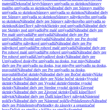
materiál
Dekoračné kryty
Súpravy umývadla so skrinkou
Súpravy
malého umývadla so skrinkou
Náhradné diely pre Súpravy malého
umývadla so skrinkou
Súpravy umývadla so skrinkou
Náhradné diely
pre Súpravy umývadla so skrinkou
Súpravy nábytkového umývadla
so skrinkou
Náhradné diely pre Súpravy nábytkového umývadla so
skrinkou
Kúpeľňový nábytok
Skrinky pod umývadlo
Náhradné diely
pre Skrinky pod umývadlo
Pre malé umývadlá
Náhradné diely pre
Pre malé umývadlá
Pre umývadlá
Náhradné diely pre Pre
umývadlá
Pre dvojité umývadlá
Náhradné diely pre Pre dvojité
umývadlá
Pre nábytkové umývadlá
Náhradné diely pre Pre
nábytkové umývadlá
Pre rohové malé umývadlá
Náhradné diely pre
Pre rohové malé umývadlá
Pre rohové umývadlá
Náhradné diely pre
Pre rohové umývadlá
Umývadlové dosky
Náhradné diely pre
Umývadlové dosky
Pre umývadlo na dosku, tvar misy
Náhradné
diely pre Pre umývadlo na dosku, tvar misy
Pre umývadlo na dosku,
pravouhlé
Náhradné diely pre Pre umývadlo na dosku,
pravouhlé
Bočné skrinky
Náhradné diely pre Bočné skrinky
Nízke
bočné skrinky
Náhradné diely pre Nízke bočné skrinky
Vysoké
skrinky
Náhradné diely pre Vysoké skrinky
Stredne vysoké
skrinky
Náhradné diely pre Stredne vysoké skrinky
Závesné
skrinky
Náhradné diely pre Závesné skrinky
Ďalší kúpeľňový
nábytok
Náhradné diely pre Ďalší kúpeľňový nábytok
Nástenné
poličky
Náhradné diely pre Nástenné poličky
Príslušenstvo
Náhradné
diely pre Príslušenstvo
Priehradky do zásuvky a organizačné
boxy
Držiak na uteráky a háčiky na uteráky
Svetelné