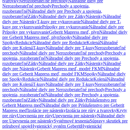
tvarovky
Nerozoberateľné prechody
Náhradné diely pre
Nerozoberateľné prechody
Prechody a spojenia,
rozoberateľné
Náhradné diely pre Prechody a spojenia,
rozoberateľné
Zátky
Náhradné diely pre Zátky
Nástenky
Náhradné
diely pre Nástenky
T-kusy pre vykurovanie
Náhradné diely pre T-
kusy pre vykurovanie
Prípojky pre vykurovanie
Náhradné diely pre
Prípojky pre vykurovanie
Geberit Mapress meď, plyn
Náhradné diely
pre Geberit Mapress meď, plyn
Spojky
Náhradné diely pre
Spojky
Redukcie
Náhradné diely pre Redukcie
Kolená
Náhradné
diely pre Kolená
T-kusy
Náhradné diely pre T-kusy
Nerozoberateľné
prechody
Náhradné diely pre Nerozoberateľné prechody
Prechody a
spojenia, rozoberateľné
Náhradné diely pre Prechody a spojenia,
rozoberateľné
Zátky
Náhradné diely pre Zátky
Nástenky
Náhradné
diely pre Nástenky
Geberit Mapress meď, modré FKM
Náhradné
diely pre Geberit Mapress meď, modré FKM
Spojky
Náhradné diely
pre Spojky
Redukcie
Náhradné diely pre Redukcie
Kolená
Náhradné
diely pre Kolená
T-kusy
Náhradné diely pre T-kusy
Nerozoberateľné
prechody
Náhradné diely pre Nerozoberateľné prechody
Prechody a
spojenia, rozoberateľné
Náhradné diely pre Prechody a spojenia,
rozoberateľné
Zátky
Náhradné diely pre Zátky
Príslušenstvo pre
Geberit Mapress meď
Náhradné diely pre Príslušenstvo pre Geberit
Mapress meď
Izolácie pre nástenky
Izolácia pre rúry a tvarovky
Kryty
pre rúry
Upevnenia pre rúry
Upevnenia pre nástenky
Náhradné diely
pre Upevnenia pre nástenky
Systémové tesnenia
Súpravy skrutiek pre
prírubové spoje
Hygienický systém Geberit
Hygienické