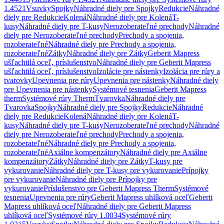
1.4521
Vsuvky
Spojky
Náhradné diely pre Spojky
Redukcie
Náhradné
diely pre Redukcie
Kolená
Náhradné diely pre Kolená
T-
kusy
Náhradné diely pre T-kusy
Nerozoberateľné prechody
Náhradné
diely pre Nerozoberateľné prechody
Prechody a spojenia,
rozoberateľné
Náhradné diely pre Prechody a spojenia,
rozoberateľné
Zátky
Náhradné diely pre Zátky
Geberit Mapress
ušľachtilá oceľ, príslušenstvo
Náhradné diely pre Geberit Mapress
ušľachtilá oceľ, príslušenstvo
Izolácie pre nástenky
Izolácia pre rúry a
tvarovky
Upevnenia pre rúry
Upevnenia pre nástenky
Náhradné diely
pre Upevnenia pre nástenky
Systémové tesnenia
Geberit Mapress
therm
Systémové rúry Therm
Tvarovka
Náhradné diely pre
Tvarovka
Spojky
Náhradné diely pre Spojky
Redukcie
Náhradné
diely pre Redukcie
Kolená
Náhradné diely pre Kolená
T-
kusy
Náhradné diely pre T-kusy
Nerozoberateľné prechody
Náhradné
diely pre Nerozoberateľné prechody
Prechody a spojenia,
rozoberateľné
Náhradné diely pre Prechody a spojenia,
rozoberateľné
Axiálne kompenzátory
Náhradné diely pre Axiálne
kompenzátory
Zátky
Náhradné diely pre Zátky
T-kusy pre
vykurovanie
Náhradné diely pre T-kusy pre vykurovanie
Prípojky
pre vykurovanie
Náhradné diely pre Prípojky pre
vykurovanie
Príslušenstvo pre Geberit Mapress Therm
Systémové
tesnenia
Upevnenia pre rúry
Geberit Mapress uhlíková oceľ
Geberit
Mapress uhlíková oceľ
Náhradné diely pre Geberit Mapress
uhlíková oceľ
Systémové rúry 1.0034
Systémové rúry