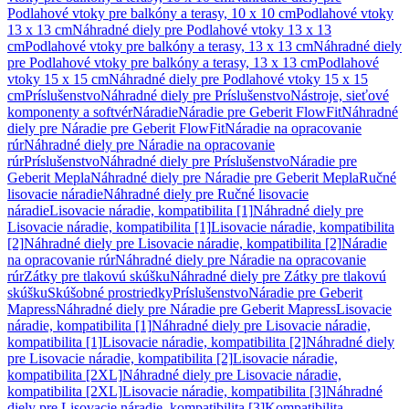
Podlahové vtoky pre balkóny a terasy, 10 x 10 cm
Podlahové vtoky
13 x 13 cm
Náhradné diely pre Podlahové vtoky 13 x 13
cm
Podlahové vtoky pre balkóny a terasy, 13 x 13 cm
Náhradné diely
pre Podlahové vtoky pre balkóny a terasy, 13 x 13 cm
Podlahové
vtoky 15 x 15 cm
Náhradné diely pre Podlahové vtoky 15 x 15
cm
Príslušenstvo
Náhradné diely pre Príslušenstvo
Nástroje, sieťové
komponenty a softvér
Náradie
Náradie pre Geberit FlowFit
Náhradné
diely pre Náradie pre Geberit FlowFit
Náradie na opracovanie
rúr
Náhradné diely pre Náradie na opracovanie
rúr
Príslušenstvo
Náhradné diely pre Príslušenstvo
Náradie pre
Geberit Mepla
Náhradné diely pre Náradie pre Geberit Mepla
Ručné
lisovacie náradie
Náhradné diely pre Ručné lisovacie
náradie
Lisovacie náradie, kompatibilita [1]
Náhradné diely pre
Lisovacie náradie, kompatibilita [1]
Lisovacie náradie, kompatibilita
[2]
Náhradné diely pre Lisovacie náradie, kompatibilita [2]
Náradie
na opracovanie rúr
Náhradné diely pre Náradie na opracovanie
rúr
Zátky pre tlakovú skúšku
Náhradné diely pre Zátky pre tlakovú
skúšku
Skúšobné prostriedky
Príslušenstvo
Náradie pre Geberit
Mapress
Náhradné diely pre Náradie pre Geberit Mapress
Lisovacie
náradie, kompatibilita [1]
Náhradné diely pre Lisovacie náradie,
kompatibilita [1]
Lisovacie náradie, kompatibilita [2]
Náhradné diely
pre Lisovacie náradie, kompatibilita [2]
Lisovacie náradie,
kompatibilita [2XL]
Náhradné diely pre Lisovacie náradie,
kompatibilita [2XL]
Lisovacie náradie, kompatibilita [3]
Náhradné
diely pre Lisovacie náradie, kompatibilita [3]
Kompatibilita