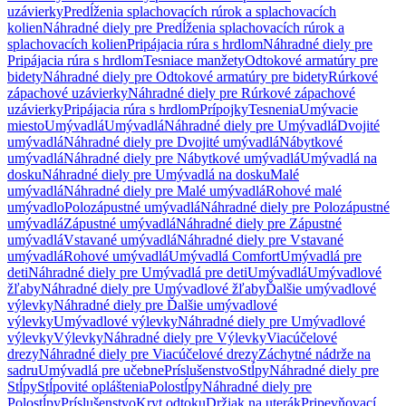
uzávierky
Predĺženia splachovacích rúrok a splachovacích
kolien
Náhradné diely pre Predĺženia splachovacích rúrok a
splachovacích kolien
Pripájacia rúra s hrdlom
Náhradné diely pre
Pripájacia rúra s hrdlom
Tesniace manžety
Odtokové armatúry pre
bidety
Náhradné diely pre Odtokové armatúry pre bidety
Rúrkové
zápachové uzávierky
Náhradné diely pre Rúrkové zápachové
uzávierky
Pripájacia rúra s hrdlom
Prípojky
Tesnenia
Umývacie
miesto
Umývadlá
Umývadlá
Náhradné diely pre Umývadlá
Dvojité
umývadlá
Náhradné diely pre Dvojité umývadlá
Nábytkové
umývadlá
Náhradné diely pre Nábytkové umývadlá
Umývadlá na
dosku
Náhradné diely pre Umývadlá na dosku
Malé
umývadlá
Náhradné diely pre Malé umývadlá
Rohové malé
umývadlo
Polozápustné umývadlá
Náhradné diely pre Polozápustné
umývadlá
Zápustné umývadlá
Náhradné diely pre Zápustné
umývadlá
Vstavané umývadlá
Náhradné diely pre Vstavané
umývadlá
Rohové umývadlá
Umývadlá Comfort
Umývadlá pre
deti
Náhradné diely pre Umývadlá pre deti
Umývadlá
Umývadlové
žľaby
Náhradné diely pre Umývadlové žľaby
Ďalšie umývadlové
výlevky
Náhradné diely pre Ďalšie umývadlové
výlevky
Umývadlové výlevky
Náhradné diely pre Umývadlové
výlevky
Výlevky
Náhradné diely pre Výlevky
Viacúčelové
drezy
Náhradné diely pre Viacúčelové drezy
Záchytné nádrže na
sadru
Umývadlá pre učebne
Príslušenstvo
Stĺpy
Náhradné diely pre
Stĺpy
Stĺpovité opláštenia
Polostĺpy
Náhradné diely pre
Polostĺpy
Príslušenstvo
Kryt odtoku
Držiak na uterák
Pripevňovací