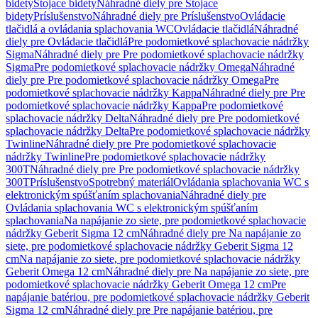
bidety
Stojace bidety
Náhradné diely pre Stojace
bidety
Príslušenstvo
Náhradné diely pre Príslušenstvo
Ovládacie
tlačidlá a ovládania splachovania WC
Ovládacie tlačidlá
Náhradné
diely pre Ovládacie tlačidlá
Pre podomietkové splachovacie nádržky
Sigma
Náhradné diely pre Pre podomietkové splachovacie nádržky
Sigma
Pre podomietkové splachovacie nádržky Omega
Náhradné
diely pre Pre podomietkové splachovacie nádržky Omega
Pre
podomietkové splachovacie nádržky Kappa
Náhradné diely pre Pre
podomietkové splachovacie nádržky Kappa
Pre podomietkové
splachovacie nádržky Delta
Náhradné diely pre Pre podomietkové
splachovacie nádržky Delta
Pre podomietkové splachovacie nádržky
Twinline
Náhradné diely pre Pre podomietkové splachovacie
nádržky Twinline
Pre podomietkové splachovacie nádržky
300T
Náhradné diely pre Pre podomietkové splachovacie nádržky
300T
Príslušenstvo
Spotrebný materiál
Ovládania splachovania WC s
elektronickým spúšťaním splachovania
Náhradné diely pre
Ovládania splachovania WC s elektronickým spúšťaním
splachovania
Na napájanie zo siete, pre podomietkové splachovacie
nádržky Geberit Sigma 12 cm
Náhradné diely pre Na napájanie zo
siete, pre podomietkové splachovacie nádržky Geberit Sigma 12
cm
Na napájanie zo siete, pre podomietkové splachovacie nádržky
Geberit Omega 12 cm
Náhradné diely pre Na napájanie zo siete, pre
podomietkové splachovacie nádržky Geberit Omega 12 cm
Pre
napájanie batériou, pre podomietkové splachovacie nádržky Geberit
Sigma 12 cm
Náhradné diely pre Pre napájanie batériou, pre