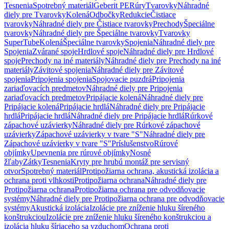
Tesnenia
Spotrebný materiál
Geberit PE
Rúry
Tvarovky
Náhradné
diely pre Tvarovky
Kolená
Odbočky
Redukcie
Čistiace
tvarovky
Náhradné diely pre Čistiace tvarovky
Prechody
Špeciálne
tvarovky
Náhradné diely pre Špeciálne tvarovky
Tvarovky
SuperTube
Kolená
Špeciálne tvarovky
Spojenia
Náhradné diely pre
Spojenia
Zvárané spoje
Hrdlové spoje
Náhradné diely pre Hrdlové
spoje
Prechody na iné materiály
Náhradné diely pre Prechody na iné
materiály
Závitové spojenia
Náhradné diely pre Závitové
spojenia
Pripojenia spojenia
Spojovacie puzdrá
Pripojenia
zariaďovacích predmetov
Náhradné diely pre Pripojenia
zariaďovacích predmetov
Pripájacie kolená
Náhradné diely pre
Pripájacie kolená
Pripájacie hrdlá
Náhradné diely pre Pripájacie
hrdlá
Pripájacie hrdlá
Náhradné diely pre Pripájacie hrdlá
Rúrkové
zápachové uzávierky
Náhradné diely pre Rúrkové zápachové
uzávierky
Zápachové uzávierky v tvare "S"
Náhradné diely pre
Zápachové uzávierky v tvare "S"
Príslušenstvo
Rúrové
objímky
Upevnenia pre rúrové objímky
Nosné
žľaby
Zátky
Tesnenia
Kryty pre hrubú montáž pre servisný
otvor
Spotrebný materiál
Protipožiarna ochrana, akustická izolácia a
ochrana proti vlhkosti
Protipožiarna ochrana
Náhradné diely pre
Protipožiarna ochrana
Protipožiarna ochrana pre odvodňovacie
systémy
Náhradné diely pre Protipožiarna ochrana pre odvodňovacie
systémy
Akustická izolácia
Izolácie pre zníženie hluku šíreného
konštrukciou
Izolácie pre zníženie hluku šíreného konštrukciou a
izolácia hluku šíriaceho sa vzduchom
Ochrana proti