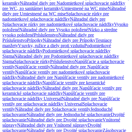
keramiky
Náhradné diely pre Nadomietkové splachovacie nádržky
pre WC, zo sanitárnej keramiky
Umiestnené na WC mise
Náhradné
diely pre Umiestnené na WC mise
Splachovacie rúrky pre
nadomietkové splachovacie nádržky
Náhradné diely pre
Splachovacie rúrky pre nadomietkové splachovacie nádržky
Vysoko
položené
Náhradné diely pre Vysoko položené
Nízko a stredne
vysoko položené
Príslušenstvo
Náhradné diely pre
Príslušenstvo
Prípojky
Náhradné diely pre Prípojky
Tesniace
manžety
Vsuvky, ružice a diely proti vzdutiu
Podomietkové
splachovacie nádržky
Podomietkové splachovacie nádržky
Sigma
Náhradné diely pre Podomietkové splachovacie nádržky
Sigma
Splachovacie rúrky
Príslušenstvo
Napúšťacie a splachovacie
ventily
Napúšťacie ventily
Náhradné diely pre Napúšťacie
ventily
Napúšťacie ventily pre nadomietkové splachovacie
nádržky
Náhradné diely pre Napúšťacie ventily pre nadomietkové
splachovacie nádržky
Napúšťacie ventily pre keramické
splachovacie nádržky
Náhradné diely pre Napúšťacie ventily pre
keramické splachovacie nádržky
Napúšťacie ventily pre
splachovacie nádržky Universal
Náhradné diely pre Napúšťacie
ventily pre splachovacie nádržky Universal
Splachovacie
ventily
Náhradné diely pre Splachovacie ventily
Jednoduché
splachovanie
Náhradné diely pre Jednoduché splachovanie
Dvojité
splachovanie
Náhradné diely pre Dvojité splachovanie
Vnútorné
súpravy
Náhradné diely pre Vnútorné súpravy
Dvojité
splachovanie
Náhradné diely pre Dvojité splachovanie
Zásobovacie