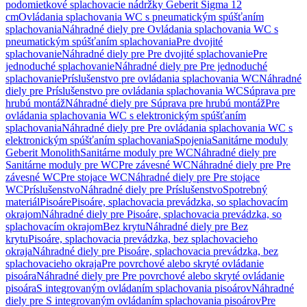
podomietkové splachovacie nádržky Geberit Sigma 12
cm
Ovládania splachovania WC s pneumatickým spúšťaním
splachovania
Náhradné diely pre Ovládania splachovania WC s
pneumatickým spúšťaním splachovania
Pre dvojité
splachovanie
Náhradné diely pre Pre dvojité splachovanie
Pre
jednoduché splachovanie
Náhradné diely pre Pre jednoduché
splachovanie
Príslušenstvo pre ovládania splachovania WC
Náhradné
diely pre Príslušenstvo pre ovládania splachovania WC
Súprava pre
hrubú montáž
Náhradné diely pre Súprava pre hrubú montáž
Pre
ovládania splachovania WC s elektronickým spúšťaním
splachovania
Náhradné diely pre Pre ovládania splachovania WC s
elektronickým spúšťaním splachovania
Spojenia
Sanitárne moduly
Geberit Monolith
Sanitárne moduly pre WC
Náhradné diely pre
Sanitárne moduly pre WC
Pre závesné WC
Náhradné diely pre Pre
závesné WC
Pre stojace WC
Náhradné diely pre Pre stojace
WC
Príslušenstvo
Náhradné diely pre Príslušenstvo
Spotrebný
materiál
Pisoáre
Pisoáre, splachovacia prevádzka, so splachovacím
okrajom
Náhradné diely pre Pisoáre, splachovacia prevádzka, so
splachovacím okrajom
Bez krytu
Náhradné diely pre Bez
krytu
Pisoáre, splachovacia prevádzka, bez splachovacieho
okraja
Náhradné diely pre Pisoáre, splachovacia prevádzka, bez
splachovacieho okraja
Pre povrchové alebo skryté ovládanie
pisoára
Náhradné diely pre Pre povrchové alebo skryté ovládanie
pisoára
S integrovaným ovládaním splachovania pisoárov
Náhradné
diely pre S integrovaným ovládaním splachovania pisoárov
Pre