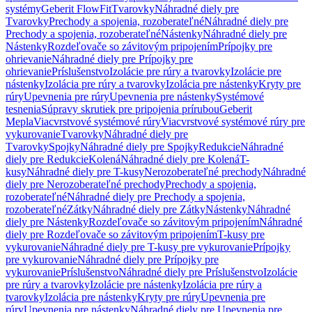
systémy
Geberit FlowFit
Tvarovky
Náhradné diely pre
Tvarovky
Prechody a spojenia, rozoberateľné
Náhradné diely pre
Prechody a spojenia, rozoberateľné
Nástenky
Náhradné diely pre
Nástenky
Rozdeľovače so závitovým pripojením
Prípojky pre
ohrievanie
Náhradné diely pre Prípojky pre
ohrievanie
Príslušenstvo
Izolácie pre rúry a tvarovky
Izolácie pre
nástenky
Izolácia pre rúry a tvarovky
Izolácia pre nástenky
Kryty pre
rúry
Upevnenia pre rúry
Upevnenia pre nástenky
Systémové
tesnenia
Súpravy skrutiek pre pripojenia prírubou
Geberit
Mepla
Viacvrstvové systémové rúry
Viacvrstvové systémové rúry pre
vykurovanie
Tvarovky
Náhradné diely pre
Tvarovky
Spojky
Náhradné diely pre Spojky
Redukcie
Náhradné
diely pre Redukcie
Kolená
Náhradné diely pre Kolená
T-
kusy
Náhradné diely pre T-kusy
Nerozoberateľné prechody
Náhradné
diely pre Nerozoberateľné prechody
Prechody a spojenia,
rozoberateľné
Náhradné diely pre Prechody a spojenia,
rozoberateľné
Zátky
Náhradné diely pre Zátky
Nástenky
Náhradné
diely pre Nástenky
Rozdeľovače so závitovým pripojením
Náhradné
diely pre Rozdeľovače so závitovým pripojením
T-kusy pre
vykurovanie
Náhradné diely pre T-kusy pre vykurovanie
Prípojky
pre vykurovanie
Náhradné diely pre Prípojky pre
vykurovanie
Príslušenstvo
Náhradné diely pre Príslušenstvo
Izolácie
pre rúry a tvarovky
Izolácie pre nástenky
Izolácia pre rúry a
tvarovky
Izolácia pre nástenky
Kryty pre rúry
Upevnenia pre
rúry
Upevnenia pre nástenky
Náhradné diely pre Upevnenia pre