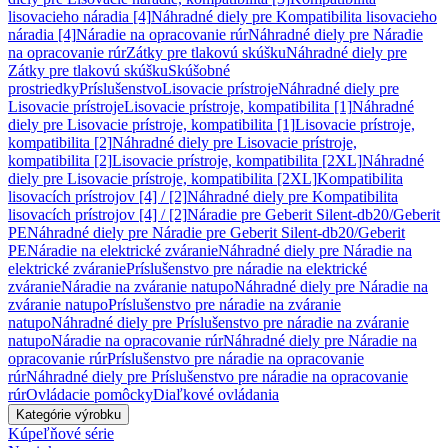
lisovacieho náradia [4]
Náhradné diely pre Kompatibilita lisovacieho
náradia [4]
Náradie na opracovanie rúr
Náhradné diely pre Náradie
na opracovanie rúr
Zátky pre tlakovú skúšku
Náhradné diely pre
Zátky pre tlakovú skúšku
Skúšobné
prostriedky
Príslušenstvo
Lisovacie prístroje
Náhradné diely pre
Lisovacie prístroje
Lisovacie prístroje, kompatibilita [1]
Náhradné
diely pre Lisovacie prístroje, kompatibilita [1]
Lisovacie prístroje,
kompatibilita [2]
Náhradné diely pre Lisovacie prístroje,
kompatibilita [2]
Lisovacie prístroje, kompatibilita [2XL]
Náhradné
diely pre Lisovacie prístroje, kompatibilita [2XL]
Kompatibilita
lisovacích prístrojov [4] / [2]
Náhradné diely pre Kompatibilita
lisovacích prístrojov [4] / [2]
Náradie pre Geberit Silent-db20/Geberit
PE
Náhradné diely pre Náradie pre Geberit Silent-db20/Geberit
PE
Náradie na elektrické zváranie
Náhradné diely pre Náradie na
elektrické zváranie
Príslušenstvo pre náradie na elektrické
zváranie
Náradie na zváranie natupo
Náhradné diely pre Náradie na
zváranie natupo
Príslušenstvo pre náradie na zváranie
natupo
Náhradné diely pre Príslušenstvo pre náradie na zváranie
natupo
Náradie na opracovanie rúr
Náhradné diely pre Náradie na
opracovanie rúr
Príslušenstvo pre náradie na opracovanie
rúr
Náhradné diely pre Príslušenstvo pre náradie na opracovanie
rúr
Ovládacie pomôcky
Diaľkové ovládania
Kategórie výrobku
Kúpeľňové série