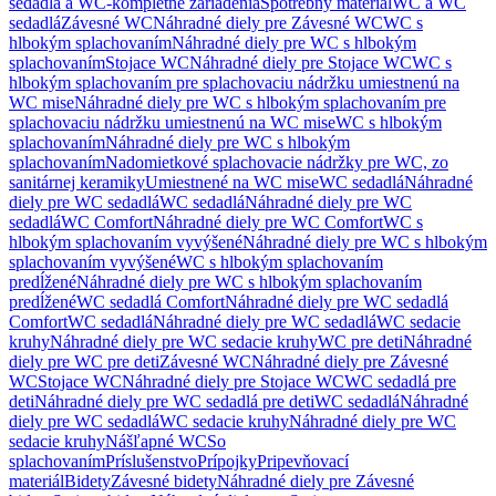
sedadlá a WC-kompletné zariadenia
Spotrebný materiál
WC a WC
sedadlá
Závesné WC
Náhradné diely pre Závesné WC
WC s
hlbokým splachovaním
Náhradné diely pre WC s hlbokým
splachovaním
Stojace WC
Náhradné diely pre Stojace WC
WC s
hlbokým splachovaním pre splachovaciu nádržku umiestnenú na
WC mise
Náhradné diely pre WC s hlbokým splachovaním pre
splachovaciu nádržku umiestnenú na WC mise
WC s hlbokým
splachovaním
Náhradné diely pre WC s hlbokým
splachovaním
Nadomietkové splachovacie nádržky pre WC, zo
sanitárnej keramiky
Umiestnené na WC mise
WC sedadlá
Náhradné
diely pre WC sedadlá
WC sedadlá
Náhradné diely pre WC
sedadlá
WC Comfort
Náhradné diely pre WC Comfort
WC s
hlbokým splachovaním vyvýšené
Náhradné diely pre WC s hlbokým
splachovaním vyvýšené
WC s hlbokým splachovaním
predĺžené
Náhradné diely pre WC s hlbokým splachovaním
predĺžené
WC sedadlá Comfort
Náhradné diely pre WC sedadlá
Comfort
WC sedadlá
Náhradné diely pre WC sedadlá
WC sedacie
kruhy
Náhradné diely pre WC sedacie kruhy
WC pre deti
Náhradné
diely pre WC pre deti
Závesné WC
Náhradné diely pre Závesné
WC
Stojace WC
Náhradné diely pre Stojace WC
WC sedadlá pre
deti
Náhradné diely pre WC sedadlá pre deti
WC sedadlá
Náhradné
diely pre WC sedadlá
WC sedacie kruhy
Náhradné diely pre WC
sedacie kruhy
Nášľapné WC
So
splachovaním
Príslušenstvo
Prípojky
Pripevňovací
materiál
Bidety
Závesné bidety
Náhradné diely pre Závesné