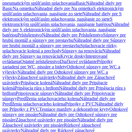
pneumatickým spúšťaním splachovania
Basic
Náhradné diely pre
Basic
Na omietku
Náhradné diely pre Na omietku
S elektronickým
spúšťaním splachovania, napájanie zo siete
Náhradné diely pre S
elektronickým spúšťaním splachovania, napájanie zo siete
S
elektronickým spúšťaním splachovania, napájanie batériou
Náhradné
diely pre S elektronickým spúšťaním splachovania, napájanie
batériou
Príslušenstvo
Náhradné diely pre Príslušenstvo
Súpravy pre
hrubú montáž a súpravy pre prestavbu
Náhradné diely pre Súpravy
pre hrubú montáž a súpravy pre prestavbu
Splachovacie rúrky,
splachovacie kolená a prechody
Súpravy na renováciu
Náhradné
diely pre Súpravy na renováciu
Krycie dosky
Integrované
ovládania
Ostatné príslušenstvo
Diaľkové ovládanie
Prípojky
zariadení pre WC, pisoáre a bidety
Odtokové súpravy pre WC a
výlevky
Náhradné diely pre Odtokové súpravy pre WC a
výlevky
Zápachové uzávierky
Náhradné diely pre Zápachové
uzávierky
Pripájacie kolená
Náhradné diely pre Pripájacie
kolená
Pripájacia rúra s hrdlom
Náhradné diely pre Pripájacia rúra s
hrdlom
Pripojovacie súpravy
Náhradné diely pre Pripojovacie
súpravy
Predĺženia splachovacieho kolena
Náhradné diely pre
Predĺženia splachovacieho kolena
Prípojky z PVC
Náhradné diely
pre Prípojky z PVC
Tesniace manžety a dekoratívne kryty
Odtokové
súpravy pre pisoáre
Náhradné diely pre Odtokové súpravy pre
pisoáre
Zápachové uzávierky pre pisoáre
Náhradné diely pre
Zápachové uzávierky pre pisoáre
Rúrkové zápachové
uzávierky
Náhradné diely pre Rúrkové zápachové