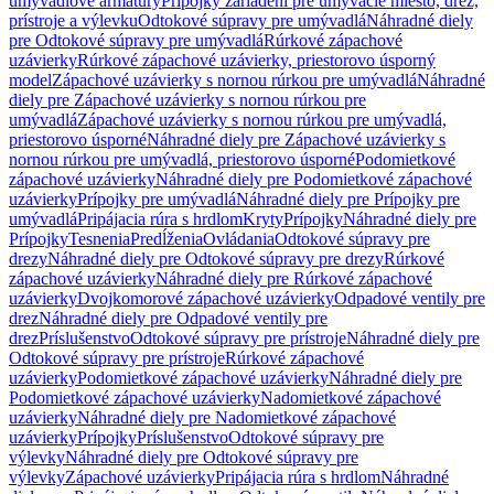
umývadlové armatúry
Prípojky zariadení pre umývacie miesto, drez,
prístroje a výlevku
Odtokové súpravy pre umývadlá
Náhradné diely
pre Odtokové súpravy pre umývadlá
Rúrkové zápachové
uzávierky
Rúrkové zápachové uzávierky, priestorovo úsporný
model
Zápachové uzávierky s nornou rúrkou pre umývadlá
Náhradné
diely pre Zápachové uzávierky s nornou rúrkou pre
umývadlá
Zápachové uzávierky s nornou rúrkou pre umývadlá,
priestorovo úsporné
Náhradné diely pre Zápachové uzávierky s
nornou rúrkou pre umývadlá, priestorovo úsporné
Podomietkové
zápachové uzávierky
Náhradné diely pre Podomietkové zápachové
uzávierky
Prípojky pre umývadlá
Náhradné diely pre Prípojky pre
umývadlá
Pripájacia rúra s hrdlom
Kryty
Prípojky
Náhradné diely pre
Prípojky
Tesnenia
Predĺženia
Ovládania
Odtokové súpravy pre
drezy
Náhradné diely pre Odtokové súpravy pre drezy
Rúrkové
zápachové uzávierky
Náhradné diely pre Rúrkové zápachové
uzávierky
Dvojkomorové zápachové uzávierky
Odpadové ventily pre
drez
Náhradné diely pre Odpadové ventily pre
drez
Príslušenstvo
Odtokové súpravy pre prístroje
Náhradné diely pre
Odtokové súpravy pre prístroje
Rúrkové zápachové
uzávierky
Podomietkové zápachové uzávierky
Náhradné diely pre
Podomietkové zápachové uzávierky
Nadomietkové zápachové
uzávierky
Náhradné diely pre Nadomietkové zápachové
uzávierky
Prípojky
Príslušenstvo
Odtokové súpravy pre
výlevky
Náhradné diely pre Odtokové súpravy pre
výlevky
Zápachové uzávierky
Pripájacia rúra s hrdlom
Náhradné