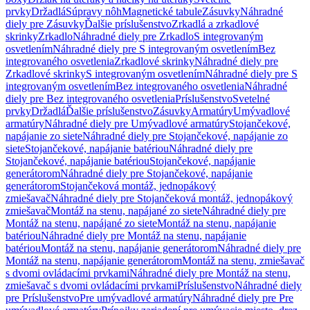
prvky
Držadlá
Súpravy nôh
Magnetické tabule
Zásuvky
Náhradné
diely pre Zásuvky
Ďalšie príslušenstvo
Zrkadlá a zrkadlové
skrinky
Zrkadlo
Náhradné diely pre Zrkadlo
S integrovaným
osvetlením
Náhradné diely pre S integrovaným osvetlením
Bez
integrovaného osvetlenia
Zrkadlové skrinky
Náhradné diely pre
Zrkadlové skrinky
S integrovaným osvetlením
Náhradné diely pre S
integrovaným osvetlením
Bez integrovaného osvetlenia
Náhradné
diely pre Bez integrovaného osvetlenia
Príslušenstvo
Svetelné
prvky
Držadlá
Ďalšie príslušenstvo
Zásuvky
Armatúry
Umývadlové
armatúry
Náhradné diely pre Umývadlové armatúry
Stojančekové,
napájanie zo siete
Náhradné diely pre Stojančekové, napájanie zo
siete
Stojančekové, napájanie batériou
Náhradné diely pre
Stojančekové, napájanie batériou
Stojančekové, napájanie
generátorom
Náhradné diely pre Stojančekové, napájanie
generátorom
Stojančeková montáž, jednopákový
zmiešavač
Náhradné diely pre Stojančeková montáž, jednopákový
zmiešavač
Montáž na stenu, napájané zo siete
Náhradné diely pre
Montáž na stenu, napájané zo siete
Montáž na stenu, napájanie
batériou
Náhradné diely pre Montáž na stenu, napájanie
batériou
Montáž na stenu, napájanie generátorom
Náhradné diely pre
Montáž na stenu, napájanie generátorom
Montáž na stenu, zmiešavač
s dvomi ovládacími prvkami
Náhradné diely pre Montáž na stenu,
zmiešavač s dvomi ovládacími prvkami
Príslušenstvo
Náhradné diely
pre Príslušenstvo
Pre umývadlové armatúry
Náhradné diely pre Pre