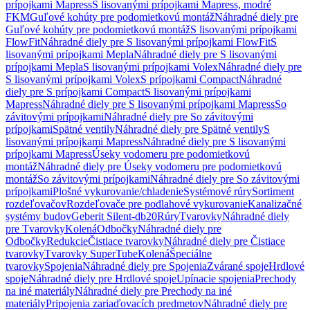
prípojkami Mapress
S lisovanými prípojkami Mapress, modré
FKM
Guľové kohúty pre podomietkovú montáž
Náhradné diely pre
Guľové kohúty pre podomietkovú montáž
S lisovanými prípojkami
FlowFit
Náhradné diely pre S lisovanými prípojkami FlowFit
S
lisovanými prípojkami Mepla
Náhradné diely pre S lisovanými
prípojkami Mepla
S lisovanými prípojkami Volex
Náhradné diely pre
S lisovanými prípojkami Volex
S prípojkami Compact
Náhradné
diely pre S prípojkami Compact
S lisovanými prípojkami
Mapress
Náhradné diely pre S lisovanými prípojkami Mapress
So
závitovými prípojkami
Náhradné diely pre So závitovými
prípojkami
Spätné ventily
Náhradné diely pre Spätné ventily
S
lisovanými prípojkami Mapress
Náhradné diely pre S lisovanými
prípojkami Mapress
Úseky vodomeru pre podomietkovú
montáž
Náhradné diely pre Úseky vodomeru pre podomietkovú
montáž
So závitovými prípojkami
Náhradné diely pre So závitovými
prípojkami
Plošné vykurovanie/chladenie
Systémové rúry
Sortiment
rozdeľovačov
Rozdeľovače pre podlahové vykurovanie
Kanalizačné
systémy budov
Geberit Silent-db20
Rúry
Tvarovky
Náhradné diely
pre Tvarovky
Kolená
Odbočky
Náhradné diely pre
Odbočky
Redukcie
Čistiace tvarovky
Náhradné diely pre Čistiace
tvarovky
Tvarovky SuperTube
Kolená
Špeciálne
tvarovky
Spojenia
Náhradné diely pre Spojenia
Zvárané spoje
Hrdlové
spoje
Náhradné diely pre Hrdlové spoje
Upínacie spojenia
Prechody
na iné materiály
Náhradné diely pre Prechody na iné
materiály
Pripojenia zariaďovacích predmetov
Náhradné diely pre