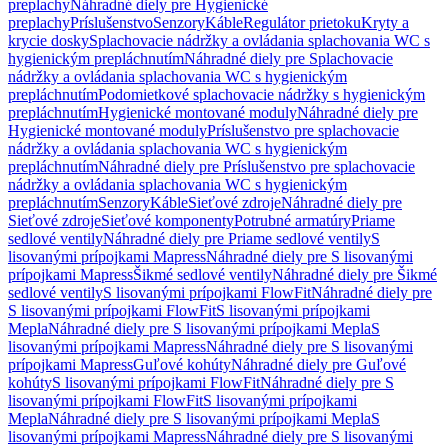
preplachy
Náhradné diely pre Hygienické
preplachy
Príslušenstvo
Senzory
Káble
Regulátor prietoku
Kryty a
krycie dosky
Splachovacie nádržky a ovládania splachovania WC s
hygienickým prepláchnutím
Náhradné diely pre Splachovacie
nádržky a ovládania splachovania WC s hygienickým
prepláchnutím
Podomietkové splachovacie nádržky s hygienickým
prepláchnutím
Hygienické montované moduly
Náhradné diely pre
Hygienické montované moduly
Príslušenstvo pre splachovacie
nádržky a ovládania splachovania WC s hygienickým
prepláchnutím
Náhradné diely pre Príslušenstvo pre splachovacie
nádržky a ovládania splachovania WC s hygienickým
prepláchnutím
Senzory
Káble
Sieťové zdroje
Náhradné diely pre
Sieťové zdroje
Sieťové komponenty
Potrubné armatúry
Priame
sedlové ventily
Náhradné diely pre Priame sedlové ventily
S
lisovanými prípojkami Mapress
Náhradné diely pre S lisovanými
prípojkami Mapress
Šikmé sedlové ventily
Náhradné diely pre Šikmé
sedlové ventily
S lisovanými prípojkami FlowFit
Náhradné diely pre
S lisovanými prípojkami FlowFit
S lisovanými prípojkami
Mepla
Náhradné diely pre S lisovanými prípojkami Mepla
S
lisovanými prípojkami Mapress
Náhradné diely pre S lisovanými
prípojkami Mapress
Guľové kohúty
Náhradné diely pre Guľové
kohúty
S lisovanými prípojkami FlowFit
Náhradné diely pre S
lisovanými prípojkami FlowFit
S lisovanými prípojkami
Mepla
Náhradné diely pre S lisovanými prípojkami Mepla
S
lisovanými prípojkami Mapress
Náhradné diely pre S lisovanými