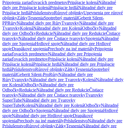
Pripojenia zariaďovacích predmetov
Pripájacie kolená
Náhradné
diely pre Pripájacie kolená
Pripájacie hrdlá
Náhradné diely pre
Pripájacie hrdlá
Príslušenstvo
Rúrové objímky
Upevnenia pre rúrové
objímky
Zátky
Tesnenia
Spotrebný materiál
Geberit Silent-
PP
Rúry
Náhradné diely pre Rúry
Tvarovky
Náhradné diely pre
Tvarovky
Kolená
Náhradné diely pre Kolená
Odbočky
Náhradné
diely pre Odbočky
Redukcie
Náhradné diely pre Redukcie
Čistiace
tvarovky
Náhradné diely pre Čistiace tvarovky
Spojenia
Náhradné
diely pre Spojenia
Hrdlové spoje
Náhradné diely pre Hrdlové
spoje
Drapákové spojenia
Prechody na iné materiály
Pripojenia
zariaďovacích predmetov
Náhradné diely pre Pripojenia
zariaďovacích predmetov
Pripájacie kolená
Náhradné diely pre
Pripájacie kolená
Pripájacie hrdlá
Náhradné diely pre Pripájacie
hrdlá
Príslušenstvo
Rúrové objímky
Zátky
Tesnenia
Spotrebný
materiál
Geberit Silent-Pro
Rúry
Náhradné diely pre
Rúry
Tvarovky
Náhradné diely pre Tvarovky
Kolená
Náhradné diely
pre Kolená
Odbočky
Náhradné diely pre
Odbočky
Redukcie
Náhradné diely pre Redukcie
Čistiace
tvarovky
Náhradné diely pre Čistiace tvarovky
Tvarovky
SuperTube
Náhradné diely pre Tvarovky
SuperTube
Kolená
Náhradné diely pre Kolená
Odbočky
Náhradné
diely pre Odbočky
Spojenia
Náhradné diely pre Spojenia
Hrdlové
spoje
Náhradné diely pre Hrdlové spoje
Drapákové
spojenia
Prechody na iné materiály
Príslušenstvo
Náhradné diely pre
Príslušenstvo
Rúrové objímky
Zátky
Tesnenia
Náhradné diely pre