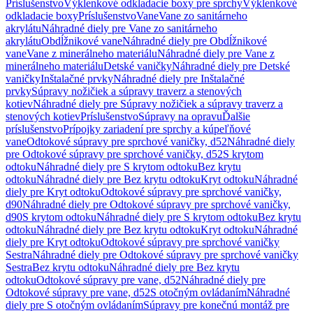
Príslušenstvo
Výklenkové odkladacie boxy pre sprchy
Výklenkové
odkladacie boxy
Príslušenstvo
Vane
Vane zo sanitárneho
akrylátu
Náhradné diely pre Vane zo sanitárneho
akrylátu
Obdĺžnikové vane
Náhradné diely pre Obdĺžnikové
vane
Vane z minerálneho materiálu
Náhradné diely pre Vane z
minerálneho materiálu
Detské vaničky
Náhradné diely pre Detské
vaničky
Inštalačné prvky
Náhradné diely pre Inštalačné
prvky
Súpravy nožičiek a súpravy traverz a stenových
kotiev
Náhradné diely pre Súpravy nožičiek a súpravy traverz a
stenových kotiev
Príslušenstvo
Súpravy na opravu
Ďalšie
príslušenstvo
Prípojky zariadení pre sprchy a kúpeľňové
vane
Odtokové súpravy pre sprchové vaničky, d52
Náhradné diely
pre Odtokové súpravy pre sprchové vaničky, d52
S krytom
odtoku
Náhradné diely pre S krytom odtoku
Bez krytu
odtoku
Náhradné diely pre Bez krytu odtoku
Kryt odtoku
Náhradné
diely pre Kryt odtoku
Odtokové súpravy pre sprchové vaničky,
d90
Náhradné diely pre Odtokové súpravy pre sprchové vaničky,
d90
S krytom odtoku
Náhradné diely pre S krytom odtoku
Bez krytu
odtoku
Náhradné diely pre Bez krytu odtoku
Kryt odtoku
Náhradné
diely pre Kryt odtoku
Odtokové súpravy pre sprchové vaničky
Sestra
Náhradné diely pre Odtokové súpravy pre sprchové vaničky
Sestra
Bez krytu odtoku
Náhradné diely pre Bez krytu
odtoku
Odtokové súpravy pre vane, d52
Náhradné diely pre
Odtokové súpravy pre vane, d52
S otočným ovládaním
Náhradné
diely pre S otočným ovládaním
Súpravy pre konečnú montáž pre