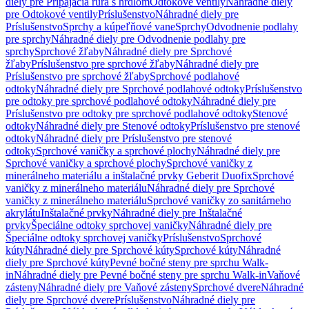
diely pre Pripájacia rúra s hrdlom
Odtokové ventily
Náhradné diely
pre Odtokové ventily
Príslušenstvo
Náhradné diely pre
Príslušenstvo
Sprchy a kúpeľňové vane
Sprchy
Odvodnenie podlahy
pre sprchy
Náhradné diely pre Odvodnenie podlahy pre
sprchy
Sprchové žľaby
Náhradné diely pre Sprchové
žľaby
Príslušenstvo pre sprchové žľaby
Náhradné diely pre
Príslušenstvo pre sprchové žľaby
Sprchové podlahové
odtoky
Náhradné diely pre Sprchové podlahové odtoky
Príslušenstvo
pre odtoky pre sprchové podlahové odtoky
Náhradné diely pre
Príslušenstvo pre odtoky pre sprchové podlahové odtoky
Stenové
odtoky
Náhradné diely pre Stenové odtoky
Príslušenstvo pre stenové
odtoky
Náhradné diely pre Príslušenstvo pre stenové
odtoky
Sprchové vaničky a sprchové plochy
Náhradné diely pre
Sprchové vaničky a sprchové plochy
Sprchové vaničky z
minerálneho materiálu a inštalačné prvky Geberit Duofix
Sprchové
vaničky z minerálneho materiálu
Náhradné diely pre Sprchové
vaničky z minerálneho materiálu
Sprchové vaničky zo sanitárneho
akrylátu
Inštalačné prvky
Náhradné diely pre Inštalačné
prvky
Špeciálne odtoky sprchovej vaničky
Náhradné diely pre
Špeciálne odtoky sprchovej vaničky
Príslušenstvo
Sprchové
kúty
Náhradné diely pre Sprchové kúty
Sprchové kúty
Náhradné
diely pre Sprchové kúty
Pevné bočné steny pre sprchu Walk-
in
Náhradné diely pre Pevné bočné steny pre sprchu Walk-in
Vaňové
zásteny
Náhradné diely pre Vaňové zásteny
Sprchové dvere
Náhradné
diely pre Sprchové dvere
Príslušenstvo
Náhradné diely pre