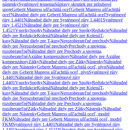
nástenky
Systémové tesnenia
Súpravy skrutiek pre prírubové
spoje
Geberit Mapress ušľachtilá oceľ
Geberit Mapress ušľachtilá
oceľ
Náhradné diely pre Geberit Mapress ušľachtilá oceľ
Systémové
rúry 1.4401
Náhradné diely pre Systémové rúry 1.4401
Systémové
rúry 1.4521
Náhradné diely pre Systémové rúry
1.4521
Vsuvky
Spojky
Náhradné diely pre Spojky
Redukcie
Náhradné
diely pre Redukcie
Kolená
Náhradné diely pre Kolená
T-
kusy
Náhradné diely pre T-kusy
Nerozoberateľné prechody
Náhradné
diely pre Nerozoberateľné prechody
Prechody a spojenia,
rozoberateľné
Náhradné diely pre Prechody a spojenia,
rozoberateľné
Axiálne kompenzátory
Náhradné diely pre Axiálne
kompenzátory
Zátky
Náhradné diely pre Zátky
Nástenky
Náhradné
diely pre Nástenky
Geberit Mapress ušľachtilá oceľ, plyn
Náhradné
diely pre Geberit Mapress ušľachtilá oceľ, plyn
Systémové rúry
1.4401
Náhradné diely pre Systémové rúry
1.4401
Vsuvky
Spojky
Náhradné diely pre Spojky
Redukcie
Náhradné
diely pre Redukcie
Kolená
Náhradné diely pre Kolená
T-
kusy
Náhradné diely pre T-kusy
Nerozoberateľné prechody
Náhradné
diely pre Nerozoberateľné prechody
Prechody a spojenia,
rozoberateľné
Náhradné diely pre Prechody a spojenia,
rozoberateľné
Zátky
Náhradné diely pre Zátky
Nástenky
Náhradné
diely pre Nástenky
Geberit Mapress ušľachtilá oceľ, modré
FKM
Náhradné diely pre Geberit Mapress ušľachtilá oceľ, modré
FKM
Systémové rúry 1.4401
Náhradné diely pre Systémové rúry
1.4401
Systémové rúry 1.4521
Náhradné diely pre Systémové rúry