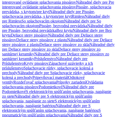
integrované ovládanie splachovania pisoárov
Náhradné diely pre Pre
integrované ovládanie splachovania pisoárov
Pisoáre, splachovacia
prevádzka, s krytom/pre kryt
Náhradné diely pre Pisoáre,
splachovacia prevádzka, s krytom/pre kryt
Rimless
Náhradné diely
pre Rimless
So splachovacím okrajom
Náhradné diely pre So
splachovacím okrajom
Pisoáre, bezvodná prevádzka
Náhradné diely
pre Pisoáre, bezvodná prevádzka
Bez krytu
Náhradné diely pre Bez
krytu
Deliace steny pisoárov
Náhradné diely pre Deliace steny
pisoárov
Deliace steny pisoárov z plastu
Náhradné diely pre Deliace
steny pisoárov z plastu
Deliace steny pisoárov zo skla
Náhradné diely
pre Deliace steny pisoárov zo skla
Deliace steny pisoárov zo
sanitárnej keramiky
Náhradné diely pre Deliace steny pisoárov zo
sanitárnej keramiky
Príslušenstvo
Náhradné diely pre
Príslušenstvo
Kryty pisoárov
Zápachové uzávierky a ich
príslušenstvo
Splachovacie rúrky, splachovacie kolená a
prechody
Náhradné diely pre Splachovacie rúrky, splachovacie
kolená a prechody
Pripevňovací materiál
Odtokové
ventily
Rozdeľovač splachovania
Prípojky zariadení
Ovládania
splachovania pisoárov
Podomietkové
Náhradné diely pre
Podomietkové
S elektronickým spúšťaním splachovania, napájanie
zo siete
Náhradné diely pre S elektronickým spúšťaním
splachovania, napájanie zo siete
S elektronickým spúšťaním
splachovania, napájanie batériou
Náhradné diely pre S
elektronickým spúšťaním splachovania, napájanie batériou
S
pneumatickým spúšťaním splachovania
Náhradné diely pre S