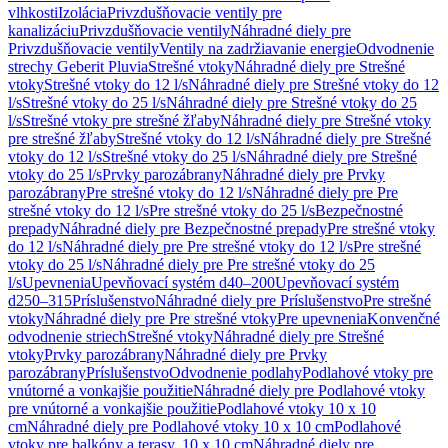
vlhkosti
Izolácia
Privzdušňovacie ventily pre
kanalizáciu
Privzdušňovacie ventily
Náhradné diely pre
Privzdušňovacie ventily
Ventily na zadržiavanie energie
Odvodnenie
strechy Geberit Pluvia
Strešné vtoky
Náhradné diely pre Strešné
vtoky
Strešné vtoky do 12 l/s
Náhradné diely pre Strešné vtoky do 12
l/s
Strešné vtoky do 25 l/s
Náhradné diely pre Strešné vtoky do 25
l/s
Strešné vtoky pre strešné žľaby
Náhradné diely pre Strešné vtoky
pre strešné žľaby
Strešné vtoky do 12 l/s
Náhradné diely pre Strešné
vtoky do 12 l/s
Strešné vtoky do 25 l/s
Náhradné diely pre Strešné
vtoky do 25 l/s
Prvky parozábrany
Náhradné diely pre Prvky
parozábrany
Pre strešné vtoky do 12 l/s
Náhradné diely pre Pre
strešné vtoky do 12 l/s
Pre strešné vtoky do 25 l/s
Bezpečnostné
prepady
Náhradné diely pre Bezpečnostné prepady
Pre strešné vtoky
do 12 l/s
Náhradné diely pre Pre strešné vtoky do 12 l/s
Pre strešné
vtoky do 25 l/s
Náhradné diely pre Pre strešné vtoky do 25
l/s
Upevnenia
Upevňovací systém d40–200
Upevňovací systém
d250–315
Príslušenstvo
Náhradné diely pre Príslušenstvo
Pre strešné
vtoky
Náhradné diely pre Pre strešné vtoky
Pre upevnenia
Konvenčné
odvodnenie striech
Strešné vtoky
Náhradné diely pre Strešné
vtoky
Prvky parozábrany
Náhradné diely pre Prvky
parozábrany
Príslušenstvo
Odvodnenie podlahy
Podlahové vtoky pre
vnútorné a vonkajšie použitie
Náhradné diely pre Podlahové vtoky
pre vnútorné a vonkajšie použitie
Podlahové vtoky 10 x 10
cm
Náhradné diely pre Podlahové vtoky 10 x 10 cm
Podlahové
vtoky pre balkóny a terasy, 10 x 10 cm
Náhradné diely pre