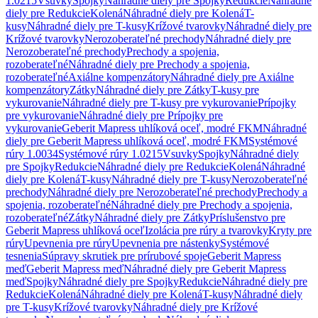
1.0215
Vsuvky
Spojky
Náhradné diely pre Spojky
Redukcie
Náhradné
diely pre Redukcie
Kolená
Náhradné diely pre Kolená
T-
kusy
Náhradné diely pre T-kusy
Krížové tvarovky
Náhradné diely pre
Krížové tvarovky
Nerozoberateľné prechody
Náhradné diely pre
Nerozoberateľné prechody
Prechody a spojenia,
rozoberateľné
Náhradné diely pre Prechody a spojenia,
rozoberateľné
Axiálne kompenzátory
Náhradné diely pre Axiálne
kompenzátory
Zátky
Náhradné diely pre Zátky
T-kusy pre
vykurovanie
Náhradné diely pre T-kusy pre vykurovanie
Prípojky
pre vykurovanie
Náhradné diely pre Prípojky pre
vykurovanie
Geberit Mapress uhlíková oceľ, modré FKM
Náhradné
diely pre Geberit Mapress uhlíková oceľ, modré FKM
Systémové
rúry 1.0034
Systémové rúry 1.0215
Vsuvky
Spojky
Náhradné diely
pre Spojky
Redukcie
Náhradné diely pre Redukcie
Kolená
Náhradné
diely pre Kolená
T-kusy
Náhradné diely pre T-kusy
Nerozoberateľné
prechody
Náhradné diely pre Nerozoberateľné prechody
Prechody a
spojenia, rozoberateľné
Náhradné diely pre Prechody a spojenia,
rozoberateľné
Zátky
Náhradné diely pre Zátky
Príslušenstvo pre
Geberit Mapress uhlíková oceľ
Izolácia pre rúry a tvarovky
Kryty pre
rúry
Upevnenia pre rúry
Upevnenia pre nástenky
Systémové
tesnenia
Súpravy skrutiek pre prírubové spoje
Geberit Mapress
meď
Geberit Mapress meď
Náhradné diely pre Geberit Mapress
meď
Spojky
Náhradné diely pre Spojky
Redukcie
Náhradné diely pre
Redukcie
Kolená
Náhradné diely pre Kolená
T-kusy
Náhradné diely
pre T-kusy
Krížové tvarovky
Náhradné diely pre Krížové