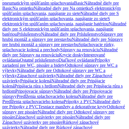
pneumatickým spúšťaním splachovania
Basic
Náhradné diely pre
Basic
Na omietku
Náhradné diely pre Na omietku
S elektronickým
spúšťaním splachovania, napájanie zo siete
Náhradné diely pre S
elektronickým spúšťaním splachovania, napájanie zo siete
S
elektronickým spúšťaním splachovania, napájanie batériou
Náhradné
diely pre S elektronickým spúšťaním splachovania, napájanie
batériou
Príslušenstvo
Náhradné diely pre Príslušenstvo
Súpravy pre
hrubú montáž a súpravy pre prestavbu
Náhradné diely pre Súpravy
pre hrubú montáž a súpravy pre prestavbu
Splachovacie rúrky,
splachovacie kolená a prechody
Súpravy na renováciu
Náhradné
diely pre Súpravy na renováciu
Krycie dosky
Integrované
ovládania
Ostatné príslušenstvo
Diaľkové ovládanie
Prípojky
zariadení pre WC, pisoáre a bidety
Odtokové súpravy pre WC a
výlevky
Náhradné diely pre Odtokové súpravy pre WC a
výlevky
Zápachové uzávierky
Náhradné diely pre Zápachové
uzávierky
Pripájacie kolená
Náhradné diely pre Pripájacie
kolená
Pripájacia rúra s hrdlom
Náhradné diely pre Pripájacia rúra s
hrdlom
Pripojovacie súpravy
Náhradné diely pre Pripojovacie
súpravy
Predĺženia splachovacieho kolena
Náhradné diely pre
Predĺženia splachovacieho kolena
Prípojky z PVC
Náhradné diely
pre Prípojky z PVC
Tesniace manžety a dekoratívne kryty
Odtokové
súpravy pre pisoáre
Náhradné diely pre Odtokové súpravy pre
pisoáre
Zápachové uzávierky pre pisoáre
Náhradné diely pre
Zápachové uzávierky pre pisoáre
Rúrkové zápachové
uzávierky
Náhradné diely pre Rúrkové zápachové