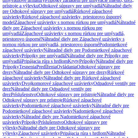
umývadlové armatúry
Prípojky zariadení pre umývacie miesto, drez,
prístroje a výlevku
Odtokové súpravy pre umývadlá
Náhradné diely
pre Odtokové súpravy pre umývadlá
Rúrkové zápachové
uzávierky
Rúrkové zápachové uzávierky, priestorovo úsporný
model
Zápachové uzávierky s nornou rúrkou pre umývadlá
Náhradné
diely pre Zápachové uzávierky s nornou rúrkou pre
umývadlá
Zápachové uzávierky s nornou rúrkou pre umývadlá,
priestorovo úsporné
Náhradné diely pre Zápachové uzávierky s
nornou rúrkou pre umývadlá, priestorovo úsporné
Podomietkové
zápachové uzávierky
Náhradné diely pre Podomietkové zápachové
uzávierky
Prípojky pre umývadlá
Náhradné diely pre Prípojky pre
umývadlá
Pripájacia rúra s hrdlom
Kryty
Prípojky
Náhradné diely pre
Prípojky
Tesnenia
Predĺženia
Ovládania
Odtokové súpravy pre
drezy
Náhradné diely pre Odtokové súpravy pre drezy
Rúrkové
zápachové uzávierky
Náhradné diely pre Rúrkové zápachové
uzávierky
Dvojkomorové zápachové uzávierky
Odpadové ventily pre
drez
Náhradné diely pre Odpadové ventily pre
drez
Príslušenstvo
Odtokové súpravy pre prístroje
Náhradné diely pre
Odtokové súpravy pre prístroje
Rúrkové zápachové
uzávierky
Podomietkové zápachové uzávierky
Náhradné diely pre
Podomietkové zápachové uzávierky
Nadomietkové zápachové
uzávierky
Náhradné diely pre Nadomietkové zápachové
uzávierky
Prípojky
Príslušenstvo
Odtokové súpravy pre
výlevky
Náhradné diely pre Odtokové súpravy pre
výlevky
Zápachové uzávierky
Pripájacia rúra s hrdlom
Náhradné