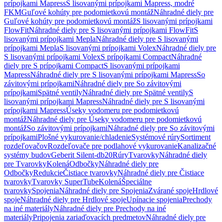
prípojkami Mapress
S lisovanými prípojkami Mapress, modré
FKM
Guľové kohúty pre podomietkovú montáž
Náhradné diely pre
Guľové kohúty pre podomietkovú montáž
S lisovanými prípojkami
FlowFit
Náhradné diely pre S lisovanými prípojkami FlowFit
S
lisovanými prípojkami Mepla
Náhradné diely pre S lisovanými
prípojkami Mepla
S lisovanými prípojkami Volex
Náhradné diely pre
S lisovanými prípojkami Volex
S prípojkami Compact
Náhradné
diely pre S prípojkami Compact
S lisovanými prípojkami
Mapress
Náhradné diely pre S lisovanými prípojkami Mapress
So
závitovými prípojkami
Náhradné diely pre So závitovými
prípojkami
Spätné ventily
Náhradné diely pre Spätné ventily
S
lisovanými prípojkami Mapress
Náhradné diely pre S lisovanými
prípojkami Mapress
Úseky vodomeru pre podomietkovú
montáž
Náhradné diely pre Úseky vodomeru pre podomietkovú
montáž
So závitovými prípojkami
Náhradné diely pre So závitovými
prípojkami
Plošné vykurovanie/chladenie
Systémové rúry
Sortiment
rozdeľovačov
Rozdeľovače pre podlahové vykurovanie
Kanalizačné
systémy budov
Geberit Silent-db20
Rúry
Tvarovky
Náhradné diely
pre Tvarovky
Kolená
Odbočky
Náhradné diely pre
Odbočky
Redukcie
Čistiace tvarovky
Náhradné diely pre Čistiace
tvarovky
Tvarovky SuperTube
Kolená
Špeciálne
tvarovky
Spojenia
Náhradné diely pre Spojenia
Zvárané spoje
Hrdlové
spoje
Náhradné diely pre Hrdlové spoje
Upínacie spojenia
Prechody
na iné materiály
Náhradné diely pre Prechody na iné
materiály
Pripojenia zariaďovacích predmetov
Náhradné diely pre