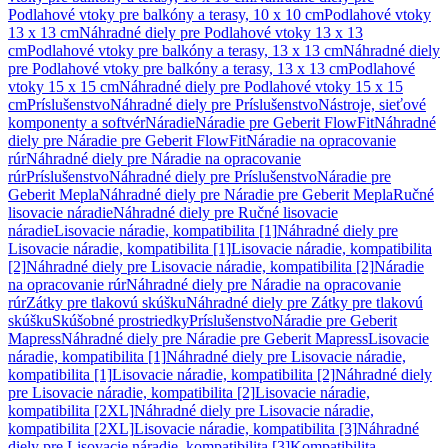
Podlahové vtoky pre balkóny a terasy, 10 x 10 cm
Podlahové vtoky
13 x 13 cm
Náhradné diely pre Podlahové vtoky 13 x 13
cm
Podlahové vtoky pre balkóny a terasy, 13 x 13 cm
Náhradné diely
pre Podlahové vtoky pre balkóny a terasy, 13 x 13 cm
Podlahové
vtoky 15 x 15 cm
Náhradné diely pre Podlahové vtoky 15 x 15
cm
Príslušenstvo
Náhradné diely pre Príslušenstvo
Nástroje, sieťové
komponenty a softvér
Náradie
Náradie pre Geberit FlowFit
Náhradné
diely pre Náradie pre Geberit FlowFit
Náradie na opracovanie
rúr
Náhradné diely pre Náradie na opracovanie
rúr
Príslušenstvo
Náhradné diely pre Príslušenstvo
Náradie pre
Geberit Mepla
Náhradné diely pre Náradie pre Geberit Mepla
Ručné
lisovacie náradie
Náhradné diely pre Ručné lisovacie
náradie
Lisovacie náradie, kompatibilita [1]
Náhradné diely pre
Lisovacie náradie, kompatibilita [1]
Lisovacie náradie, kompatibilita
[2]
Náhradné diely pre Lisovacie náradie, kompatibilita [2]
Náradie
na opracovanie rúr
Náhradné diely pre Náradie na opracovanie
rúr
Zátky pre tlakovú skúšku
Náhradné diely pre Zátky pre tlakovú
skúšku
Skúšobné prostriedky
Príslušenstvo
Náradie pre Geberit
Mapress
Náhradné diely pre Náradie pre Geberit Mapress
Lisovacie
náradie, kompatibilita [1]
Náhradné diely pre Lisovacie náradie,
kompatibilita [1]
Lisovacie náradie, kompatibilita [2]
Náhradné diely
pre Lisovacie náradie, kompatibilita [2]
Lisovacie náradie,
kompatibilita [2XL]
Náhradné diely pre Lisovacie náradie,
kompatibilita [2XL]
Lisovacie náradie, kompatibilita [3]
Náhradné
diely pre Lisovacie náradie, kompatibilita [3]
Kompatibilita