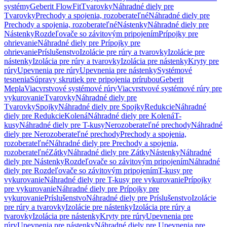
systémy
Geberit FlowFit
Tvarovky
Náhradné diely pre
Tvarovky
Prechody a spojenia, rozoberateľné
Náhradné diely pre
Prechody a spojenia, rozoberateľné
Nástenky
Náhradné diely pre
Nástenky
Rozdeľovače so závitovým pripojením
Prípojky pre
ohrievanie
Náhradné diely pre Prípojky pre
ohrievanie
Príslušenstvo
Izolácie pre rúry a tvarovky
Izolácie pre
nástenky
Izolácia pre rúry a tvarovky
Izolácia pre nástenky
Kryty pre
rúry
Upevnenia pre rúry
Upevnenia pre nástenky
Systémové
tesnenia
Súpravy skrutiek pre pripojenia prírubou
Geberit
Mepla
Viacvrstvové systémové rúry
Viacvrstvové systémové rúry pre
vykurovanie
Tvarovky
Náhradné diely pre
Tvarovky
Spojky
Náhradné diely pre Spojky
Redukcie
Náhradné
diely pre Redukcie
Kolená
Náhradné diely pre Kolená
T-
kusy
Náhradné diely pre T-kusy
Nerozoberateľné prechody
Náhradné
diely pre Nerozoberateľné prechody
Prechody a spojenia,
rozoberateľné
Náhradné diely pre Prechody a spojenia,
rozoberateľné
Zátky
Náhradné diely pre Zátky
Nástenky
Náhradné
diely pre Nástenky
Rozdeľovače so závitovým pripojením
Náhradné
diely pre Rozdeľovače so závitovým pripojením
T-kusy pre
vykurovanie
Náhradné diely pre T-kusy pre vykurovanie
Prípojky
pre vykurovanie
Náhradné diely pre Prípojky pre
vykurovanie
Príslušenstvo
Náhradné diely pre Príslušenstvo
Izolácie
pre rúry a tvarovky
Izolácie pre nástenky
Izolácia pre rúry a
tvarovky
Izolácia pre nástenky
Kryty pre rúry
Upevnenia pre
rúry
Upevnenia pre nástenky
Náhradné diely pre Upevnenia pre