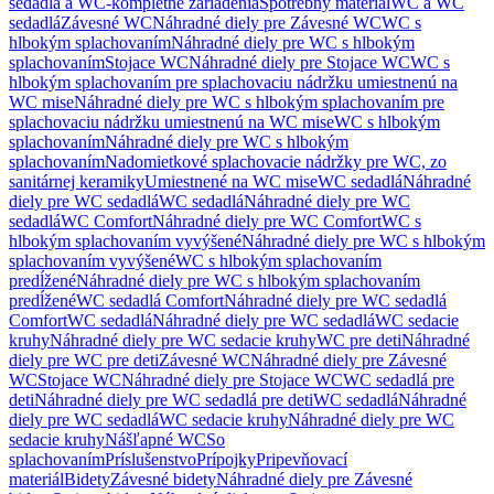
sedadlá a WC-kompletné zariadenia
Spotrebný materiál
WC a WC
sedadlá
Závesné WC
Náhradné diely pre Závesné WC
WC s
hlbokým splachovaním
Náhradné diely pre WC s hlbokým
splachovaním
Stojace WC
Náhradné diely pre Stojace WC
WC s
hlbokým splachovaním pre splachovaciu nádržku umiestnenú na
WC mise
Náhradné diely pre WC s hlbokým splachovaním pre
splachovaciu nádržku umiestnenú na WC mise
WC s hlbokým
splachovaním
Náhradné diely pre WC s hlbokým
splachovaním
Nadomietkové splachovacie nádržky pre WC, zo
sanitárnej keramiky
Umiestnené na WC mise
WC sedadlá
Náhradné
diely pre WC sedadlá
WC sedadlá
Náhradné diely pre WC
sedadlá
WC Comfort
Náhradné diely pre WC Comfort
WC s
hlbokým splachovaním vyvýšené
Náhradné diely pre WC s hlbokým
splachovaním vyvýšené
WC s hlbokým splachovaním
predĺžené
Náhradné diely pre WC s hlbokým splachovaním
predĺžené
WC sedadlá Comfort
Náhradné diely pre WC sedadlá
Comfort
WC sedadlá
Náhradné diely pre WC sedadlá
WC sedacie
kruhy
Náhradné diely pre WC sedacie kruhy
WC pre deti
Náhradné
diely pre WC pre deti
Závesné WC
Náhradné diely pre Závesné
WC
Stojace WC
Náhradné diely pre Stojace WC
WC sedadlá pre
deti
Náhradné diely pre WC sedadlá pre deti
WC sedadlá
Náhradné
diely pre WC sedadlá
WC sedacie kruhy
Náhradné diely pre WC
sedacie kruhy
Nášľapné WC
So
splachovaním
Príslušenstvo
Prípojky
Pripevňovací
materiál
Bidety
Závesné bidety
Náhradné diely pre Závesné