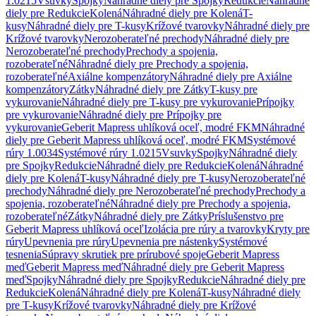
1.0215
Vsuvky
Spojky
Náhradné diely pre Spojky
Redukcie
Náhradné
diely pre Redukcie
Kolená
Náhradné diely pre Kolená
T-
kusy
Náhradné diely pre T-kusy
Krížové tvarovky
Náhradné diely pre
Krížové tvarovky
Nerozoberateľné prechody
Náhradné diely pre
Nerozoberateľné prechody
Prechody a spojenia,
rozoberateľné
Náhradné diely pre Prechody a spojenia,
rozoberateľné
Axiálne kompenzátory
Náhradné diely pre Axiálne
kompenzátory
Zátky
Náhradné diely pre Zátky
T-kusy pre
vykurovanie
Náhradné diely pre T-kusy pre vykurovanie
Prípojky
pre vykurovanie
Náhradné diely pre Prípojky pre
vykurovanie
Geberit Mapress uhlíková oceľ, modré FKM
Náhradné
diely pre Geberit Mapress uhlíková oceľ, modré FKM
Systémové
rúry 1.0034
Systémové rúry 1.0215
Vsuvky
Spojky
Náhradné diely
pre Spojky
Redukcie
Náhradné diely pre Redukcie
Kolená
Náhradné
diely pre Kolená
T-kusy
Náhradné diely pre T-kusy
Nerozoberateľné
prechody
Náhradné diely pre Nerozoberateľné prechody
Prechody a
spojenia, rozoberateľné
Náhradné diely pre Prechody a spojenia,
rozoberateľné
Zátky
Náhradné diely pre Zátky
Príslušenstvo pre
Geberit Mapress uhlíková oceľ
Izolácia pre rúry a tvarovky
Kryty pre
rúry
Upevnenia pre rúry
Upevnenia pre nástenky
Systémové
tesnenia
Súpravy skrutiek pre prírubové spoje
Geberit Mapress
meď
Geberit Mapress meď
Náhradné diely pre Geberit Mapress
meď
Spojky
Náhradné diely pre Spojky
Redukcie
Náhradné diely pre
Redukcie
Kolená
Náhradné diely pre Kolená
T-kusy
Náhradné diely
pre T-kusy
Krížové tvarovky
Náhradné diely pre Krížové