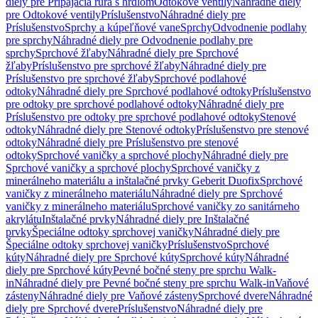
diely pre Pripájacia rúra s hrdlom
Odtokové ventily
Náhradné diely
pre Odtokové ventily
Príslušenstvo
Náhradné diely pre
Príslušenstvo
Sprchy a kúpeľňové vane
Sprchy
Odvodnenie podlahy
pre sprchy
Náhradné diely pre Odvodnenie podlahy pre
sprchy
Sprchové žľaby
Náhradné diely pre Sprchové
žľaby
Príslušenstvo pre sprchové žľaby
Náhradné diely pre
Príslušenstvo pre sprchové žľaby
Sprchové podlahové
odtoky
Náhradné diely pre Sprchové podlahové odtoky
Príslušenstvo
pre odtoky pre sprchové podlahové odtoky
Náhradné diely pre
Príslušenstvo pre odtoky pre sprchové podlahové odtoky
Stenové
odtoky
Náhradné diely pre Stenové odtoky
Príslušenstvo pre stenové
odtoky
Náhradné diely pre Príslušenstvo pre stenové
odtoky
Sprchové vaničky a sprchové plochy
Náhradné diely pre
Sprchové vaničky a sprchové plochy
Sprchové vaničky z
minerálneho materiálu a inštalačné prvky Geberit Duofix
Sprchové
vaničky z minerálneho materiálu
Náhradné diely pre Sprchové
vaničky z minerálneho materiálu
Sprchové vaničky zo sanitárneho
akrylátu
Inštalačné prvky
Náhradné diely pre Inštalačné
prvky
Špeciálne odtoky sprchovej vaničky
Náhradné diely pre
Špeciálne odtoky sprchovej vaničky
Príslušenstvo
Sprchové
kúty
Náhradné diely pre Sprchové kúty
Sprchové kúty
Náhradné
diely pre Sprchové kúty
Pevné bočné steny pre sprchu Walk-
in
Náhradné diely pre Pevné bočné steny pre sprchu Walk-in
Vaňové
zásteny
Náhradné diely pre Vaňové zásteny
Sprchové dvere
Náhradné
diely pre Sprchové dvere
Príslušenstvo
Náhradné diely pre