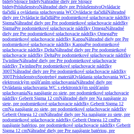
bidety
Stojace bidety
Náhradné diely pre Stojace
bidety
Príslušenstvo
Náhradné diely pre Príslušenstvo
Ovládacie
tlačidlá a ovládania splachovania WC
Ovládacie tlačidlá
Náhradné
diely pre Ovládacie tlačidlá
Pre podomietkové splachovacie nádržky
Sigma
Náhradné diely pre Pre podomietkové splachovacie nádržky
Sigma
Pre podomietkové splachovacie nádržky Omega
Náhradné
diely pre Pre podomietkové splachovacie nádržky Omega
Pre
podomietkové splachovacie nádržky Kappa
Náhradné diely pre Pre
podomietkové splachovacie nádržky Kappa
Pre podomietkové
splachovacie nádržky Delta
Náhradné diely pre Pre podomietkové
splachovacie nádržky Delta
Pre podomietkové splachovacie nádržky
Twinline
Náhradné diely pre Pre podomietkové splachovacie
nádržky Twinline
Pre podomietkové splachovacie nádržky
300T
Náhradné diely pre Pre podomietkové splachovacie nádržky
300T
Príslušenstvo
Spotrebný materiál
Ovládania splachovania WC s
elektronickým spúšťaním splachovania
Náhradné diely pre
Ovládania splachovania WC s elektronickým spúšťaním
splachovania
Na napájanie zo siete, pre podomietkové splachovacie
nádržky Geberit Sigma 12 cm
Náhradné diely pre Na napájanie zo
siete, pre podomietkové splachovacie nádržky Geberit Sigma 12
cm
Na napájanie zo siete, pre podomietkové splachovacie nádržky
Geberit Omega 12 cm
Náhradné diely pre Na napájanie zo siete, pre
podomietkové splachovacie nádržky Geberit Omega 12 cm
Pre
napájanie batériou, pre podomietkové splachovacie nádržky Geberit
Sigma 12 cm
Náhradné diely pre Pre napájanie batériou, pre