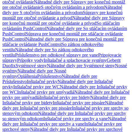
otočné ovládanie
Náhradné diely pre Súpravy pre konečnú montáž
pre otočné ovládanie
S otočným ovládaním a prívodom
Náhradné
diely pre S otočným ovládaním a prívodom
Súpravy pre konečnú
montáž pre otočné ovládanie a prívod
Náhradné diely pre Súpravy
pre konečnú montáž pre otočné ovládanie a prívod
So stláčacím
ovládaním PushControl
Náhradné diely pre So stláčacím ovládaním
PushControl
Súprava pre konečnú montáž pre stláčacie ovládanie
PushControl
Náhradné diely pre Súprava pre konečnú montáž pre
stláčacie ovládanie PushControl
So zátkou odtokového
ventilu
Náhradné diely pre So zátkou odtokového
ventilu
Príslušenstvo pre odtokové súpravy pre vane
Pripojovacie
súpravy
Prípojky vody
Inštalačné a splachovacie systémy
Geberit
Duofix
Systémové steny
Náhradné diely pre Systémové steny
Nosné
systémy
Náhradné diely pre Nosné
systémy
Opláštenia
Príslušenstvo
Náhradné diely pre
Príslušenstvo
Inštalačné prvky
Náhradné diely pre Inštalačné
prvky
Inštalačné prvky pre WC
Náhradné diely pre Inštalačné prvky
pre WC
Inštalačné prvky pre umývadlá
Náhradné diely pre Inštalačné
prvky pre umývadlá
Inštalačné prvky pre bidety
Náhradné diely pre
Inštalačné prvky pre bidety
Inštalačné prvky pre pisoáre
Náhradné
diely pre Inštalačné prvky pre pisoáre
Inštalačné prvky pre sprchy so
stenovým odtokom
Náhradné diely pre Inštalačné prvky pre sprchy
so stenovým odtokom
Inštalačné prvky pre sprchy a vane
Náhradné
diely pre Inštalačné prvky pre sprchy a vane
Inštalačné prvky pre
sprchové steny
Náhradné diely pre Inštalačné prvky pre sprchové