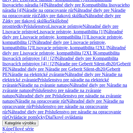
lisovacieho náradia [4]
Náhradné diely pre Kompatibilita lisovacieho
náradia [4]
Náradie na opracovanie rúr
Náhradné diely pre Náradie
na opracovanie rúr
Zátky pre tlakovú skúšku
Náhradné diely pre
Zátky pre tlakovú skúšku
Skúšobné
prostriedky
Príslušenstvo
Lisovacie prístroje
Náhradné diely pre
Lisovacie prístroje
Lisovacie prístroje, kompatibilita [1]
Náhradné
diely pre Lisovacie prístroje, kompatibilita [1]
Lisovacie prístroje,
kompatibilita [2]
Náhradné diely pre Lisovacie prístroje,
kompatibilita [2]
Lisovacie prístroje, kompatibilita [2XL]
Náhradné
diely pre Lisovacie prístroje, kompatibilita [2XL]
Kompatibilita
lisovacích prístrojov [4] / [2]
Náhradné diely pre Kompatibilita
lisovacích prístrojov [4] / [2]
Náradie pre Geberit Silent-db20/Geberit
PE
Náhradné diely pre Náradie pre Geberit Silent-db20/Geberit
PE
Náradie na elektrické zváranie
Náhradné diely pre Náradie na
elektrické zváranie
Príslušenstvo pre náradie na elektrické
zváranie
Náradie na zváranie natupo
Náhradné diely pre Náradie na
zváranie natupo
Príslušenstvo pre náradie na zváranie
natupo
Náhradné diely pre Príslušenstvo pre náradie na zváranie
natupo
Náradie na opracovanie rúr
Náhradné diely pre Náradie na
opracovanie rúr
Príslušenstvo pre náradie na opracovanie
rúr
Náhradné diely pre Príslušenstvo pre náradie na opracovanie
rúr
Ovládacie pomôcky
Diaľkové ovládania
Kategórie výrobku
Kúpeľňové série