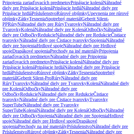
Pripojenia zariaďovacích predmetov
Pripájacie kolená
Náhradné
diely pre Pripájacie kolená
Pripájacie hrdlá
Náhradné diely pre
Pripájacie hrdlá
Príslušenstvo
Rúrové objímky
Upevnenia pre rúrové
objímky
Zátky
Tesnenia
Spotrebný materiál
Geberit Silent-
PP
Rúry
Náhradné diely pre Rúry
Tvarovky
Náhradné diely pre
Tvarovky
Kolená
Náhradné diely pre Kolená
Odbočky
Náhradné
diely pre Odbočky
Redukcie
Náhradné diely pre Redukcie
Čistiace
tvarovky
Náhradné diely pre Čistiace tvarovky
Spojenia
Náhradné
diely pre Spojenia
Hrdlové spoje
Náhradné diely pre Hrdlové
spoje
Drapákové spojenia
Prechody na iné materiály
Pripojenia
zariaďovacích predmetov
Náhradné diely pre Pripojenia
zariaďovacích predmetov
Pripájacie kolená
Náhradné diely pre
Pripájacie kolená
Pripájacie hrdlá
Náhradné diely pre Pripájacie
hrdlá
Príslušenstvo
Rúrové objímky
Zátky
Tesnenia
Spotrebný
materiál
Geberit Silent-Pro
Rúry
Náhradné diely pre
Rúry
Tvarovky
Náhradné diely pre Tvarovky
Kolená
Náhradné diely
pre Kolená
Odbočky
Náhradné diely pre
Odbočky
Redukcie
Náhradné diely pre Redukcie
Čistiace
tvarovky
Náhradné diely pre Čistiace tvarovky
Tvarovky
SuperTube
Náhradné diely pre Tvarovky
SuperTube
Kolená
Náhradné diely pre Kolená
Odbočky
Náhradné
diely pre Odbočky
Spojenia
Náhradné diely pre Spojenia
Hrdlové
spoje
Náhradné diely pre Hrdlové spoje
Drapákové
spojenia
Prechody na iné materiály
Príslušenstvo
Náhradné diely pre
Príslušenstvo
Rúrové objímky
Zátky
Tesnenia
Náhradné diely pre