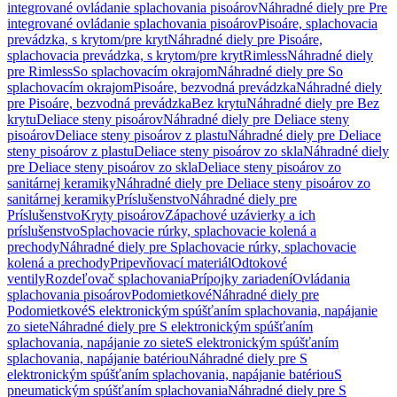
integrované ovládanie splachovania pisoárov
Náhradné diely pre Pre
integrované ovládanie splachovania pisoárov
Pisoáre, splachovacia
prevádzka, s krytom/pre kryt
Náhradné diely pre Pisoáre,
splachovacia prevádzka, s krytom/pre kryt
Rimless
Náhradné diely
pre Rimless
So splachovacím okrajom
Náhradné diely pre So
splachovacím okrajom
Pisoáre, bezvodná prevádzka
Náhradné diely
pre Pisoáre, bezvodná prevádzka
Bez krytu
Náhradné diely pre Bez
krytu
Deliace steny pisoárov
Náhradné diely pre Deliace steny
pisoárov
Deliace steny pisoárov z plastu
Náhradné diely pre Deliace
steny pisoárov z plastu
Deliace steny pisoárov zo skla
Náhradné diely
pre Deliace steny pisoárov zo skla
Deliace steny pisoárov zo
sanitárnej keramiky
Náhradné diely pre Deliace steny pisoárov zo
sanitárnej keramiky
Príslušenstvo
Náhradné diely pre
Príslušenstvo
Kryty pisoárov
Zápachové uzávierky a ich
príslušenstvo
Splachovacie rúrky, splachovacie kolená a
prechody
Náhradné diely pre Splachovacie rúrky, splachovacie
kolená a prechody
Pripevňovací materiál
Odtokové
ventily
Rozdeľovač splachovania
Prípojky zariadení
Ovládania
splachovania pisoárov
Podomietkové
Náhradné diely pre
Podomietkové
S elektronickým spúšťaním splachovania, napájanie
zo siete
Náhradné diely pre S elektronickým spúšťaním
splachovania, napájanie zo siete
S elektronickým spúšťaním
splachovania, napájanie batériou
Náhradné diely pre S
elektronickým spúšťaním splachovania, napájanie batériou
S
pneumatickým spúšťaním splachovania
Náhradné diely pre S