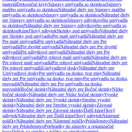
materiál
Dekoračné kryty
Súpravy umývadla so skrinkou
Súpravy
malého umývadla so skrinkou
Náhradné diely pre Súpravy malého
umývadla so skrinkou
Súpravy umývadla so skrinkou
Náhradné diely
pre Súpravy umývadla so skrinkou
Súpravy nábytkového umývadla
so skrinkou
Náhradné diely pre Súpravy nábytkového umývadla so
skrinkou
Kúpeľňový nábytok
Skrinky pod umývadlo
Náhradné diely
pre Skrinky pod umývadlo
Pre malé umývadlá
Náhradné diely pre
Pre malé umývadlá
Pre umývadlá
Náhradné diely pre Pre
umývadlá
Pre dvojité umývadlá
Náhradné diely pre Pre dvojité
umývadlá
Pre nábytkové umývadlá
Náhradné diely pre Pre
nábytkové umývadlá
Pre rohové malé umývadlá
Náhradné diely pre
Pre rohové malé umývadlá
Pre rohové umývadlá
Náhradné diely pre
Pre rohové umývadlá
Umývadlové dosky
Náhradné diely pre
Umývadlové dosky
Pre umývadlo na dosku, tvar misy
Náhradné
diely pre Pre umývadlo na dosku, tvar misy
Pre umývadlo na dosku,
pravouhlé
Náhradné diely pre Pre umývadlo na dosku,
pravouhlé
Bočné skrinky
Náhradné diely pre Bočné skrinky
Nízke
bočné skrinky
Náhradné diely pre Nízke bočné skrinky
Vysoké
skrinky
Náhradné diely pre Vysoké skrinky
Stredne vysoké
skrinky
Náhradné diely pre Stredne vysoké skrinky
Závesné
skrinky
Náhradné diely pre Závesné skrinky
Ďalší kúpeľňový
nábytok
Náhradné diely pre Ďalší kúpeľňový nábytok
Nástenné
poličky
Náhradné diely pre Nástenné poličky
Príslušenstvo
Náhradné
diely pre Príslušenstvo
Priehradky do zásuvky a organizačné
boxy
Držiak na uteráky a háčiky na uteráky
Svetelné