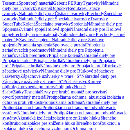
Tesnenia
Spotrebný materiál
Geberit PE
Rúry
Tvarovky
Náhradné
diely pre Tvarovky
Kolená
Odbočky
Redukcie
Čistiace
tvarovky
Náhradné diely pre Čistiace tvarovky
Prechody
Špeciálne
tvarovky
Náhradné diely pre Špeciálne tvarovky
Tvarovky
SuperTube
Kolená
Špeciálne tvarovky
Spojenia
Náhradné diely pre
Spojenia
Zvárané spoje
Hrdlové spoje
Náhradné diely pre Hrdlové
spoje
Prechody na iné materiály
Náhradné diely pre Prechody na iné
materiály
Závitové spojenia
Náhradné diely pre Závitové
spojenia
Pripojenia spojenia
Spojovacie puzdrá
Pripojenia
zariaďovacích predmetov
Náhradné diely pre Pripojenia
zariaďovacích predmetov
Pripájacie kolená
Náhradné diely pre
Pripájacie kolená
Pripájacie hrdlá
Náhradné diely pre Pripájacie
hrdlá
Pripájacie hrdlá
Náhradné diely pre Pripájacie hrdlá
Rúrkové
zápachové uzávierky
Náhradné diely pre Rúrkové zápachové
uzávierky
Zápachové uzávierky v tvare "S"
Náhradné diely pre
Zápachové uzávierky v tvare "S"
Príslušenstvo
Rúrové
objímky
Upevnenia pre rúrové objímky
Nosné
žľaby
Zátky
Tesnenia
Kryty pre hrubú montáž pre servisný
otvor
Spotrebný materiál
Protipožiarna ochrana, akustická izolácia a
ochrana proti vlhkosti
Protipožiarna ochrana
Náhradné diely pre
Protipožiarna ochrana
Protipožiarna ochrana pre odvodňovacie
systémy
Náhradné diely pre Protipožiarna ochrana pre odvodňovacie
systémy
Akustická izolácia
Izolácie pre zníženie hluku šíreného
konštrukciou
Izolácie pre zníženie hluku šíreného konštrukciou a
izolácia hluku šíriaceho sa vzduchom
Ochrana proti