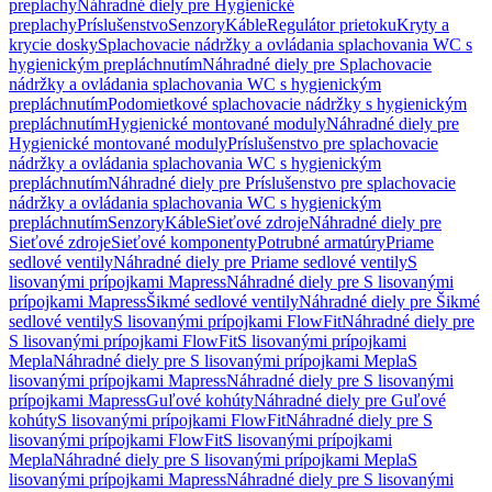
preplachy
Náhradné diely pre Hygienické
preplachy
Príslušenstvo
Senzory
Káble
Regulátor prietoku
Kryty a
krycie dosky
Splachovacie nádržky a ovládania splachovania WC s
hygienickým prepláchnutím
Náhradné diely pre Splachovacie
nádržky a ovládania splachovania WC s hygienickým
prepláchnutím
Podomietkové splachovacie nádržky s hygienickým
prepláchnutím
Hygienické montované moduly
Náhradné diely pre
Hygienické montované moduly
Príslušenstvo pre splachovacie
nádržky a ovládania splachovania WC s hygienickým
prepláchnutím
Náhradné diely pre Príslušenstvo pre splachovacie
nádržky a ovládania splachovania WC s hygienickým
prepláchnutím
Senzory
Káble
Sieťové zdroje
Náhradné diely pre
Sieťové zdroje
Sieťové komponenty
Potrubné armatúry
Priame
sedlové ventily
Náhradné diely pre Priame sedlové ventily
S
lisovanými prípojkami Mapress
Náhradné diely pre S lisovanými
prípojkami Mapress
Šikmé sedlové ventily
Náhradné diely pre Šikmé
sedlové ventily
S lisovanými prípojkami FlowFit
Náhradné diely pre
S lisovanými prípojkami FlowFit
S lisovanými prípojkami
Mepla
Náhradné diely pre S lisovanými prípojkami Mepla
S
lisovanými prípojkami Mapress
Náhradné diely pre S lisovanými
prípojkami Mapress
Guľové kohúty
Náhradné diely pre Guľové
kohúty
S lisovanými prípojkami FlowFit
Náhradné diely pre S
lisovanými prípojkami FlowFit
S lisovanými prípojkami
Mepla
Náhradné diely pre S lisovanými prípojkami Mepla
S
lisovanými prípojkami Mapress
Náhradné diely pre S lisovanými