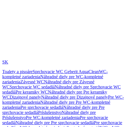
SK
Toalety a pisoáre
Sprchovacie WC Geberit AquaClean
WC-
kompletné zariadenia
Náhradné diely pre WC-kompletné
zariadenia
Závesné WC
Náhradné diely pre Závesné
WC
Sprchovacie WC sedadlá
Náhradné diely pre Sprchovacie WC
sedadlá
Pre keramiky WC
Náhradné diely pre Pre keramiky
WC
Dizajnové panely
Náhradné diely pre Dizajnové panely
Pre WC-
kompletné zariadenia
Náhradné diely pre Pre WC-kompletné
zariadenia
Pre sprchovacie sedadlá
Náhradné diely pre Pre
sprchovacie sedadlá
Príslušenstvo
Náhradné diely pre
Príslušenstvo
Pre WC-kompletné zariadenia
Pre sprchovacie
sedadlá
Náhradné diely pre Pre sprchovacie sedadlá
Pre sprchovacie