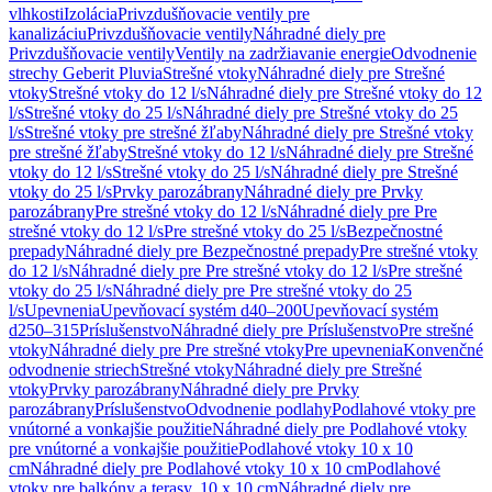
vlhkosti
Izolácia
Privzdušňovacie ventily pre
kanalizáciu
Privzdušňovacie ventily
Náhradné diely pre
Privzdušňovacie ventily
Ventily na zadržiavanie energie
Odvodnenie
strechy Geberit Pluvia
Strešné vtoky
Náhradné diely pre Strešné
vtoky
Strešné vtoky do 12 l/s
Náhradné diely pre Strešné vtoky do 12
l/s
Strešné vtoky do 25 l/s
Náhradné diely pre Strešné vtoky do 25
l/s
Strešné vtoky pre strešné žľaby
Náhradné diely pre Strešné vtoky
pre strešné žľaby
Strešné vtoky do 12 l/s
Náhradné diely pre Strešné
vtoky do 12 l/s
Strešné vtoky do 25 l/s
Náhradné diely pre Strešné
vtoky do 25 l/s
Prvky parozábrany
Náhradné diely pre Prvky
parozábrany
Pre strešné vtoky do 12 l/s
Náhradné diely pre Pre
strešné vtoky do 12 l/s
Pre strešné vtoky do 25 l/s
Bezpečnostné
prepady
Náhradné diely pre Bezpečnostné prepady
Pre strešné vtoky
do 12 l/s
Náhradné diely pre Pre strešné vtoky do 12 l/s
Pre strešné
vtoky do 25 l/s
Náhradné diely pre Pre strešné vtoky do 25
l/s
Upevnenia
Upevňovací systém d40–200
Upevňovací systém
d250–315
Príslušenstvo
Náhradné diely pre Príslušenstvo
Pre strešné
vtoky
Náhradné diely pre Pre strešné vtoky
Pre upevnenia
Konvenčné
odvodnenie striech
Strešné vtoky
Náhradné diely pre Strešné
vtoky
Prvky parozábrany
Náhradné diely pre Prvky
parozábrany
Príslušenstvo
Odvodnenie podlahy
Podlahové vtoky pre
vnútorné a vonkajšie použitie
Náhradné diely pre Podlahové vtoky
pre vnútorné a vonkajšie použitie
Podlahové vtoky 10 x 10
cm
Náhradné diely pre Podlahové vtoky 10 x 10 cm
Podlahové
vtoky pre balkóny a terasy, 10 x 10 cm
Náhradné diely pre