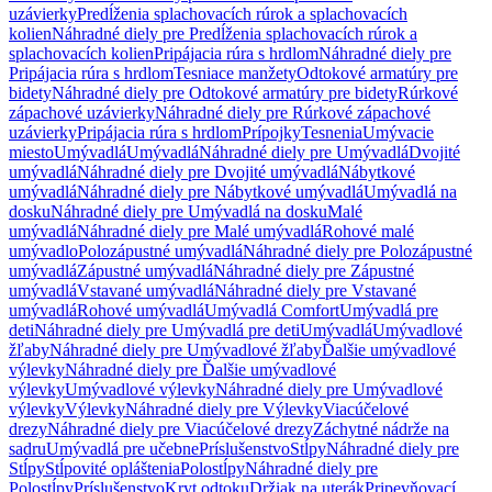
uzávierky
Predĺženia splachovacích rúrok a splachovacích
kolien
Náhradné diely pre Predĺženia splachovacích rúrok a
splachovacích kolien
Pripájacia rúra s hrdlom
Náhradné diely pre
Pripájacia rúra s hrdlom
Tesniace manžety
Odtokové armatúry pre
bidety
Náhradné diely pre Odtokové armatúry pre bidety
Rúrkové
zápachové uzávierky
Náhradné diely pre Rúrkové zápachové
uzávierky
Pripájacia rúra s hrdlom
Prípojky
Tesnenia
Umývacie
miesto
Umývadlá
Umývadlá
Náhradné diely pre Umývadlá
Dvojité
umývadlá
Náhradné diely pre Dvojité umývadlá
Nábytkové
umývadlá
Náhradné diely pre Nábytkové umývadlá
Umývadlá na
dosku
Náhradné diely pre Umývadlá na dosku
Malé
umývadlá
Náhradné diely pre Malé umývadlá
Rohové malé
umývadlo
Polozápustné umývadlá
Náhradné diely pre Polozápustné
umývadlá
Zápustné umývadlá
Náhradné diely pre Zápustné
umývadlá
Vstavané umývadlá
Náhradné diely pre Vstavané
umývadlá
Rohové umývadlá
Umývadlá Comfort
Umývadlá pre
deti
Náhradné diely pre Umývadlá pre deti
Umývadlá
Umývadlové
žľaby
Náhradné diely pre Umývadlové žľaby
Ďalšie umývadlové
výlevky
Náhradné diely pre Ďalšie umývadlové
výlevky
Umývadlové výlevky
Náhradné diely pre Umývadlové
výlevky
Výlevky
Náhradné diely pre Výlevky
Viacúčelové
drezy
Náhradné diely pre Viacúčelové drezy
Záchytné nádrže na
sadru
Umývadlá pre učebne
Príslušenstvo
Stĺpy
Náhradné diely pre
Stĺpy
Stĺpovité opláštenia
Polostĺpy
Náhradné diely pre
Polostĺpy
Príslušenstvo
Kryt odtoku
Držiak na uterák
Pripevňovací