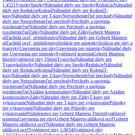
1.4521
Vsuvky
Spojky
Náhradné diely pre Spojky
Redukcie
Náhradné
diely pre Redukcie
Kolená
Náhradné diely pre Kolená
T-
kusy
Náhradné diely pre T-kusy
Nerozoberateľné prechody
Náhradné
diely pre Nerozoberateľné prechody
Prechody a spojenia,
rozoberateľné
Náhradné diely pre Prechody a spojenia,
rozoberateľné
Zátky
Náhradné diely pre Zátky
Geberit Mapress
ušľachtilá oceľ, príslušenstvo
Náhradné diely pre Geberit Mapress
ušľachtilá oceľ, príslušenstvo
Izolácie pre nástenky
Izolácia pre rúry a
tvarovky
Upevnenia pre rúry
Upevnenia pre nástenky
Náhradné diely
pre Upevnenia pre nástenky
Systémové tesnenia
Geberit Mapress
therm
Systémové rúry Therm
Tvarovka
Náhradné diely pre
Tvarovka
Spojky
Náhradné diely pre Spojky
Redukcie
Náhradné
diely pre Redukcie
Kolená
Náhradné diely pre Kolená
T-
kusy
Náhradné diely pre T-kusy
Nerozoberateľné prechody
Náhradné
diely pre Nerozoberateľné prechody
Prechody a spojenia,
rozoberateľné
Náhradné diely pre Prechody a spojenia,
rozoberateľné
Axiálne kompenzátory
Náhradné diely pre Axiálne
kompenzátory
Zátky
Náhradné diely pre Zátky
T-kusy pre
vykurovanie
Náhradné diely pre T-kusy pre vykurovanie
Prípojky
pre vykurovanie
Náhradné diely pre Prípojky pre
vykurovanie
Príslušenstvo pre Geberit Mapress Therm
Systémové
tesnenia
Upevnenia pre rúry
Geberit Mapress uhlíková oceľ
Geberit
Mapress uhlíková oceľ
Náhradné diely pre Geberit Mapress
uhlíková oceľ
Systémové rúry 1.0034
Systémové rúry