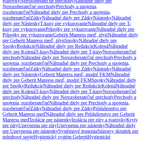
tvarovky
Nerozoberateľné prechody
Náhradné diely pre
Nerozoberateľné prechody
Prechody a spojenia,
rozoberateľné
Náhradné diely pre Prechody a spojenia,
rozoberateľné
Zátky
Náhradné diely pre Zátky
Nástenky
Náhradné
diely pre Nástenky
T-kusy pre vykurovanie
Náhradné diely pre T-
kusy pre vykurovanie
Prípojky pre vykurovanie
Náhradné diely pre
Prípojky pre vykurovanie
Geberit Mapress meď, plyn
Náhradné diely
pre Geberit Mapress meď, plyn
Spojky
Náhradné diely pre
Spojky
Redukcie
Náhradné diely pre Redukcie
Kolená
Náhradné
diely pre Kolená
T-kusy
Náhradné diely pre T-kusy
Nerozoberateľné
prechody
Náhradné diely pre Nerozoberateľné prechody
Prechody a
spojenia, rozoberateľné
Náhradné diely pre Prechody a spojenia,
rozoberateľné
Zátky
Náhradné diely pre Zátky
Nástenky
Náhradné
diely pre Nástenky
Geberit Mapress meď, modré FKM
Náhradné
diely pre Geberit Mapress meď, modré FKM
Spojky
Náhradné diely
pre Spojky
Redukcie
Náhradné diely pre Redukcie
Kolená
Náhradné
diely pre Kolená
T-kusy
Náhradné diely pre T-kusy
Nerozoberateľné
prechody
Náhradné diely pre Nerozoberateľné prechody
Prechody a
spojenia, rozoberateľné
Náhradné diely pre Prechody a spojenia,
rozoberateľné
Zátky
Náhradné diely pre Zátky
Príslušenstvo pre
Geberit Mapress meď
Náhradné diely pre Príslušenstvo pre Geberit
Mapress meď
Izolácie pre nástenky
Izolácia pre rúry a tvarovky
Kryty
pre rúry
Upevnenia pre rúry
Upevnenia pre nástenky
Náhradné diely
pre Upevnenia pre nástenky
Systémové tesnenia
Súpravy skrutiek pre
prírubové spoje
Hygienický systém Geberit
Hygienické