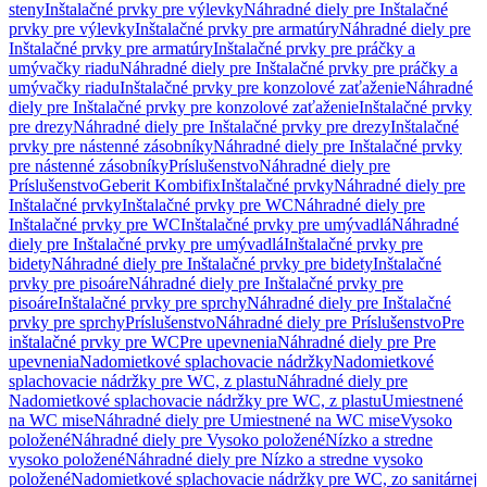
steny
Inštalačné prvky pre výlevky
Náhradné diely pre Inštalačné
prvky pre výlevky
Inštalačné prvky pre armatúry
Náhradné diely pre
Inštalačné prvky pre armatúry
Inštalačné prvky pre práčky a
umývačky riadu
Náhradné diely pre Inštalačné prvky pre práčky a
umývačky riadu
Inštalačné prvky pre konzolové zaťaženie
Náhradné
diely pre Inštalačné prvky pre konzolové zaťaženie
Inštalačné prvky
pre drezy
Náhradné diely pre Inštalačné prvky pre drezy
Inštalačné
prvky pre nástenné zásobníky
Náhradné diely pre Inštalačné prvky
pre nástenné zásobníky
Príslušenstvo
Náhradné diely pre
Príslušenstvo
Geberit Kombifix
Inštalačné prvky
Náhradné diely pre
Inštalačné prvky
Inštalačné prvky pre WC
Náhradné diely pre
Inštalačné prvky pre WC
Inštalačné prvky pre umývadlá
Náhradné
diely pre Inštalačné prvky pre umývadlá
Inštalačné prvky pre
bidety
Náhradné diely pre Inštalačné prvky pre bidety
Inštalačné
prvky pre pisoáre
Náhradné diely pre Inštalačné prvky pre
pisoáre
Inštalačné prvky pre sprchy
Náhradné diely pre Inštalačné
prvky pre sprchy
Príslušenstvo
Náhradné diely pre Príslušenstvo
Pre
inštalačné prvky pre WC
Pre upevnenia
Náhradné diely pre Pre
upevnenia
Nadomietkové splachovacie nádržky
Nadomietkové
splachovacie nádržky pre WC, z plastu
Náhradné diely pre
Nadomietkové splachovacie nádržky pre WC, z plastu
Umiestnené
na WC mise
Náhradné diely pre Umiestnené na WC mise
Vysoko
položené
Náhradné diely pre Vysoko položené
Nízko a stredne
vysoko položené
Náhradné diely pre Nízko a stredne vysoko
položené
Nadomietkové splachovacie nádržky pre WC, zo sanitárnej