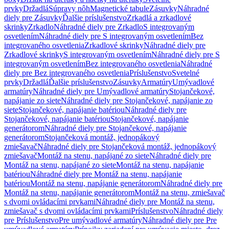
prvky
Držadlá
Súpravy nôh
Magnetické tabule
Zásuvky
Náhradné
diely pre Zásuvky
Ďalšie príslušenstvo
Zrkadlá a zrkadlové
skrinky
Zrkadlo
Náhradné diely pre Zrkadlo
S integrovaným
osvetlením
Náhradné diely pre S integrovaným osvetlením
Bez
integrovaného osvetlenia
Zrkadlové skrinky
Náhradné diely pre
Zrkadlové skrinky
S integrovaným osvetlením
Náhradné diely pre S
integrovaným osvetlením
Bez integrovaného osvetlenia
Náhradné
diely pre Bez integrovaného osvetlenia
Príslušenstvo
Svetelné
prvky
Držadlá
Ďalšie príslušenstvo
Zásuvky
Armatúry
Umývadlové
armatúry
Náhradné diely pre Umývadlové armatúry
Stojančekové,
napájanie zo siete
Náhradné diely pre Stojančekové, napájanie zo
siete
Stojančekové, napájanie batériou
Náhradné diely pre
Stojančekové, napájanie batériou
Stojančekové, napájanie
generátorom
Náhradné diely pre Stojančekové, napájanie
generátorom
Stojančeková montáž, jednopákový
zmiešavač
Náhradné diely pre Stojančeková montáž, jednopákový
zmiešavač
Montáž na stenu, napájané zo siete
Náhradné diely pre
Montáž na stenu, napájané zo siete
Montáž na stenu, napájanie
batériou
Náhradné diely pre Montáž na stenu, napájanie
batériou
Montáž na stenu, napájanie generátorom
Náhradné diely pre
Montáž na stenu, napájanie generátorom
Montáž na stenu, zmiešavač
s dvomi ovládacími prvkami
Náhradné diely pre Montáž na stenu,
zmiešavač s dvomi ovládacími prvkami
Príslušenstvo
Náhradné diely
pre Príslušenstvo
Pre umývadlové armatúry
Náhradné diely pre Pre