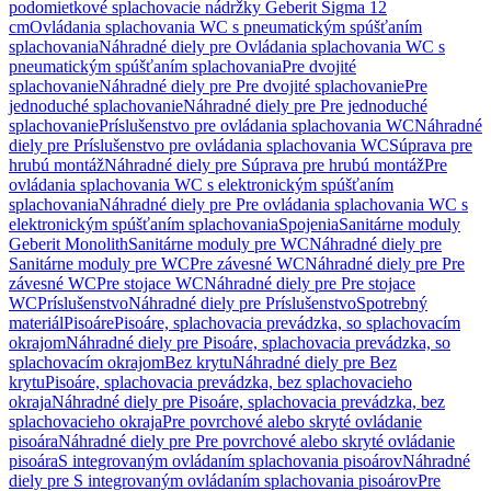
podomietkové splachovacie nádržky Geberit Sigma 12
cm
Ovládania splachovania WC s pneumatickým spúšťaním
splachovania
Náhradné diely pre Ovládania splachovania WC s
pneumatickým spúšťaním splachovania
Pre dvojité
splachovanie
Náhradné diely pre Pre dvojité splachovanie
Pre
jednoduché splachovanie
Náhradné diely pre Pre jednoduché
splachovanie
Príslušenstvo pre ovládania splachovania WC
Náhradné
diely pre Príslušenstvo pre ovládania splachovania WC
Súprava pre
hrubú montáž
Náhradné diely pre Súprava pre hrubú montáž
Pre
ovládania splachovania WC s elektronickým spúšťaním
splachovania
Náhradné diely pre Pre ovládania splachovania WC s
elektronickým spúšťaním splachovania
Spojenia
Sanitárne moduly
Geberit Monolith
Sanitárne moduly pre WC
Náhradné diely pre
Sanitárne moduly pre WC
Pre závesné WC
Náhradné diely pre Pre
závesné WC
Pre stojace WC
Náhradné diely pre Pre stojace
WC
Príslušenstvo
Náhradné diely pre Príslušenstvo
Spotrebný
materiál
Pisoáre
Pisoáre, splachovacia prevádzka, so splachovacím
okrajom
Náhradné diely pre Pisoáre, splachovacia prevádzka, so
splachovacím okrajom
Bez krytu
Náhradné diely pre Bez
krytu
Pisoáre, splachovacia prevádzka, bez splachovacieho
okraja
Náhradné diely pre Pisoáre, splachovacia prevádzka, bez
splachovacieho okraja
Pre povrchové alebo skryté ovládanie
pisoára
Náhradné diely pre Pre povrchové alebo skryté ovládanie
pisoára
S integrovaným ovládaním splachovania pisoárov
Náhradné
diely pre S integrovaným ovládaním splachovania pisoárov
Pre