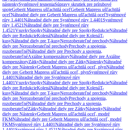
nástenky
Systémové tesnenia
Súpravy skrutiek pre prírubové
spoje
Geberit Mapress ušľachtilá oceľ
Geberit Mapress ušľachtilá
oceľ
Náhradné diely pre Geberit Mapress ušľachtilá oceľ
Systémové
rúry 1.4401
Náhradné diely pre Systémové rúry 1.4401
Systémové
rúry 1.4521
Náhradné diely pre Systémové rúry
1.4521
Vsuvky
Spojky
Náhradné diely pre Spojky
Redukcie
Náhradné
diely pre Redukcie
Kolená
Náhradné diely pre Kolená
T-
kusy
Náhradné diely pre T-kusy
Nerozoberateľné prechody
Náhradné
diely pre Nerozoberateľné prechody
Prechody a spojenia,
rozoberateľné
Náhradné diely pre Prechody a spojenia,
rozoberateľné
Axiálne kompenzátory
Náhradné diely pre Axiálne
kompenzátory
Zátky
Náhradné diely pre Zátky
Nástenky
Náhradné
diely pre Nástenky
Geberit Mapress ušľachtilá oceľ, plyn
Náhradné
diely pre Geberit Mapress ušľachtilá oceľ, plyn
Systémové rúry
1.4401
Náhradné diely pre Systémové rúry
1.4401
Vsuvky
Spojky
Náhradné diely pre Spojky
Redukcie
Náhradné
diely pre Redukcie
Kolená
Náhradné diely pre Kolená
T-
kusy
Náhradné diely pre T-kusy
Nerozoberateľné prechody
Náhradné
diely pre Nerozoberateľné prechody
Prechody a spojenia,
rozoberateľné
Náhradné diely pre Prechody a spojenia,
rozoberateľné
Zátky
Náhradné diely pre Zátky
Nástenky
Náhradné
diely pre Nástenky
Geberit Mapress ušľachtilá oceľ, modré
FKM
Náhradné diely pre Geberit Mapress ušľachtilá oceľ, modré
FKM
Systémové rúry 1.4401
Náhradné diely pre Systémové rúry
1.4401
Systémové rúry 1.4521
Náhradné diely pre Systémové rúry