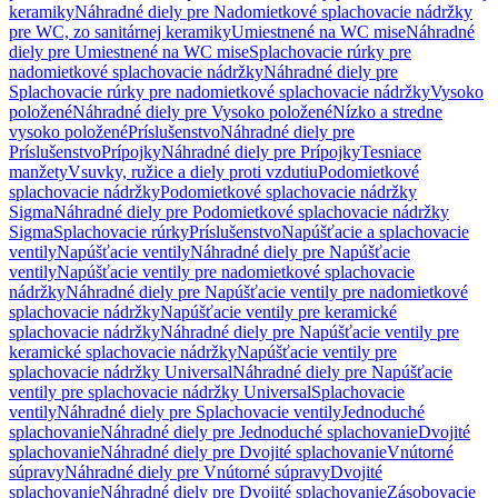
keramiky
Náhradné diely pre Nadomietkové splachovacie nádržky
pre WC, zo sanitárnej keramiky
Umiestnené na WC mise
Náhradné
diely pre Umiestnené na WC mise
Splachovacie rúrky pre
nadomietkové splachovacie nádržky
Náhradné diely pre
Splachovacie rúrky pre nadomietkové splachovacie nádržky
Vysoko
položené
Náhradné diely pre Vysoko položené
Nízko a stredne
vysoko položené
Príslušenstvo
Náhradné diely pre
Príslušenstvo
Prípojky
Náhradné diely pre Prípojky
Tesniace
manžety
Vsuvky, ružice a diely proti vzdutiu
Podomietkové
splachovacie nádržky
Podomietkové splachovacie nádržky
Sigma
Náhradné diely pre Podomietkové splachovacie nádržky
Sigma
Splachovacie rúrky
Príslušenstvo
Napúšťacie a splachovacie
ventily
Napúšťacie ventily
Náhradné diely pre Napúšťacie
ventily
Napúšťacie ventily pre nadomietkové splachovacie
nádržky
Náhradné diely pre Napúšťacie ventily pre nadomietkové
splachovacie nádržky
Napúšťacie ventily pre keramické
splachovacie nádržky
Náhradné diely pre Napúšťacie ventily pre
keramické splachovacie nádržky
Napúšťacie ventily pre
splachovacie nádržky Universal
Náhradné diely pre Napúšťacie
ventily pre splachovacie nádržky Universal
Splachovacie
ventily
Náhradné diely pre Splachovacie ventily
Jednoduché
splachovanie
Náhradné diely pre Jednoduché splachovanie
Dvojité
splachovanie
Náhradné diely pre Dvojité splachovanie
Vnútorné
súpravy
Náhradné diely pre Vnútorné súpravy
Dvojité
splachovanie
Náhradné diely pre Dvojité splachovanie
Zásobovacie