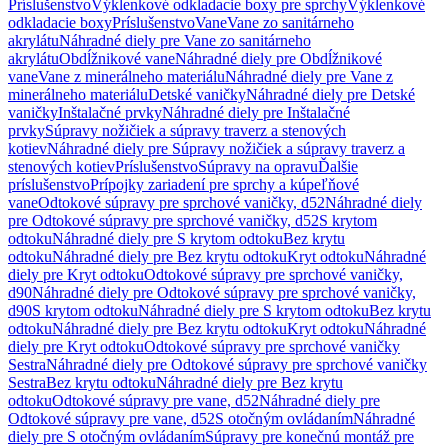
Príslušenstvo
Výklenkové odkladacie boxy pre sprchy
Výklenkové
odkladacie boxy
Príslušenstvo
Vane
Vane zo sanitárneho
akrylátu
Náhradné diely pre Vane zo sanitárneho
akrylátu
Obdĺžnikové vane
Náhradné diely pre Obdĺžnikové
vane
Vane z minerálneho materiálu
Náhradné diely pre Vane z
minerálneho materiálu
Detské vaničky
Náhradné diely pre Detské
vaničky
Inštalačné prvky
Náhradné diely pre Inštalačné
prvky
Súpravy nožičiek a súpravy traverz a stenových
kotiev
Náhradné diely pre Súpravy nožičiek a súpravy traverz a
stenových kotiev
Príslušenstvo
Súpravy na opravu
Ďalšie
príslušenstvo
Prípojky zariadení pre sprchy a kúpeľňové
vane
Odtokové súpravy pre sprchové vaničky, d52
Náhradné diely
pre Odtokové súpravy pre sprchové vaničky, d52
S krytom
odtoku
Náhradné diely pre S krytom odtoku
Bez krytu
odtoku
Náhradné diely pre Bez krytu odtoku
Kryt odtoku
Náhradné
diely pre Kryt odtoku
Odtokové súpravy pre sprchové vaničky,
d90
Náhradné diely pre Odtokové súpravy pre sprchové vaničky,
d90
S krytom odtoku
Náhradné diely pre S krytom odtoku
Bez krytu
odtoku
Náhradné diely pre Bez krytu odtoku
Kryt odtoku
Náhradné
diely pre Kryt odtoku
Odtokové súpravy pre sprchové vaničky
Sestra
Náhradné diely pre Odtokové súpravy pre sprchové vaničky
Sestra
Bez krytu odtoku
Náhradné diely pre Bez krytu
odtoku
Odtokové súpravy pre vane, d52
Náhradné diely pre
Odtokové súpravy pre vane, d52
S otočným ovládaním
Náhradné
diely pre S otočným ovládaním
Súpravy pre konečnú montáž pre