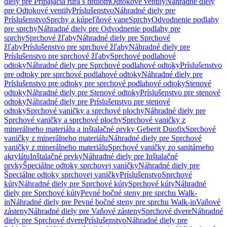
diely pre Pripájacia rúra s hrdlom
Odtokové ventily
Náhradné diely
pre Odtokové ventily
Príslušenstvo
Náhradné diely pre
Príslušenstvo
Sprchy a kúpeľňové vane
Sprchy
Odvodnenie podlahy
pre sprchy
Náhradné diely pre Odvodnenie podlahy pre
sprchy
Sprchové žľaby
Náhradné diely pre Sprchové
žľaby
Príslušenstvo pre sprchové žľaby
Náhradné diely pre
Príslušenstvo pre sprchové žľaby
Sprchové podlahové
odtoky
Náhradné diely pre Sprchové podlahové odtoky
Príslušenstvo
pre odtoky pre sprchové podlahové odtoky
Náhradné diely pre
Príslušenstvo pre odtoky pre sprchové podlahové odtoky
Stenové
odtoky
Náhradné diely pre Stenové odtoky
Príslušenstvo pre stenové
odtoky
Náhradné diely pre Príslušenstvo pre stenové
odtoky
Sprchové vaničky a sprchové plochy
Náhradné diely pre
Sprchové vaničky a sprchové plochy
Sprchové vaničky z
minerálneho materiálu a inštalačné prvky Geberit Duofix
Sprchové
vaničky z minerálneho materiálu
Náhradné diely pre Sprchové
vaničky z minerálneho materiálu
Sprchové vaničky zo sanitárneho
akrylátu
Inštalačné prvky
Náhradné diely pre Inštalačné
prvky
Špeciálne odtoky sprchovej vaničky
Náhradné diely pre
Špeciálne odtoky sprchovej vaničky
Príslušenstvo
Sprchové
kúty
Náhradné diely pre Sprchové kúty
Sprchové kúty
Náhradné
diely pre Sprchové kúty
Pevné bočné steny pre sprchu Walk-
in
Náhradné diely pre Pevné bočné steny pre sprchu Walk-in
Vaňové
zásteny
Náhradné diely pre Vaňové zásteny
Sprchové dvere
Náhradné
diely pre Sprchové dvere
Príslušenstvo
Náhradné diely pre