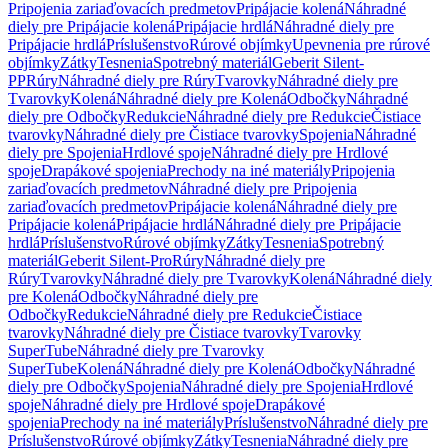
Pripojenia zariaďovacích predmetov
Pripájacie kolená
Náhradné
diely pre Pripájacie kolená
Pripájacie hrdlá
Náhradné diely pre
Pripájacie hrdlá
Príslušenstvo
Rúrové objímky
Upevnenia pre rúrové
objímky
Zátky
Tesnenia
Spotrebný materiál
Geberit Silent-
PP
Rúry
Náhradné diely pre Rúry
Tvarovky
Náhradné diely pre
Tvarovky
Kolená
Náhradné diely pre Kolená
Odbočky
Náhradné
diely pre Odbočky
Redukcie
Náhradné diely pre Redukcie
Čistiace
tvarovky
Náhradné diely pre Čistiace tvarovky
Spojenia
Náhradné
diely pre Spojenia
Hrdlové spoje
Náhradné diely pre Hrdlové
spoje
Drapákové spojenia
Prechody na iné materiály
Pripojenia
zariaďovacích predmetov
Náhradné diely pre Pripojenia
zariaďovacích predmetov
Pripájacie kolená
Náhradné diely pre
Pripájacie kolená
Pripájacie hrdlá
Náhradné diely pre Pripájacie
hrdlá
Príslušenstvo
Rúrové objímky
Zátky
Tesnenia
Spotrebný
materiál
Geberit Silent-Pro
Rúry
Náhradné diely pre
Rúry
Tvarovky
Náhradné diely pre Tvarovky
Kolená
Náhradné diely
pre Kolená
Odbočky
Náhradné diely pre
Odbočky
Redukcie
Náhradné diely pre Redukcie
Čistiace
tvarovky
Náhradné diely pre Čistiace tvarovky
Tvarovky
SuperTube
Náhradné diely pre Tvarovky
SuperTube
Kolená
Náhradné diely pre Kolená
Odbočky
Náhradné
diely pre Odbočky
Spojenia
Náhradné diely pre Spojenia
Hrdlové
spoje
Náhradné diely pre Hrdlové spoje
Drapákové
spojenia
Prechody na iné materiály
Príslušenstvo
Náhradné diely pre
Príslušenstvo
Rúrové objímky
Zátky
Tesnenia
Náhradné diely pre