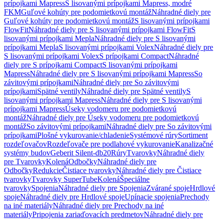
prípojkami Mapress
S lisovanými prípojkami Mapress, modré
FKM
Guľové kohúty pre podomietkovú montáž
Náhradné diely pre
Guľové kohúty pre podomietkovú montáž
S lisovanými prípojkami
FlowFit
Náhradné diely pre S lisovanými prípojkami FlowFit
S
lisovanými prípojkami Mepla
Náhradné diely pre S lisovanými
prípojkami Mepla
S lisovanými prípojkami Volex
Náhradné diely pre
S lisovanými prípojkami Volex
S prípojkami Compact
Náhradné
diely pre S prípojkami Compact
S lisovanými prípojkami
Mapress
Náhradné diely pre S lisovanými prípojkami Mapress
So
závitovými prípojkami
Náhradné diely pre So závitovými
prípojkami
Spätné ventily
Náhradné diely pre Spätné ventily
S
lisovanými prípojkami Mapress
Náhradné diely pre S lisovanými
prípojkami Mapress
Úseky vodomeru pre podomietkovú
montáž
Náhradné diely pre Úseky vodomeru pre podomietkovú
montáž
So závitovými prípojkami
Náhradné diely pre So závitovými
prípojkami
Plošné vykurovanie/chladenie
Systémové rúry
Sortiment
rozdeľovačov
Rozdeľovače pre podlahové vykurovanie
Kanalizačné
systémy budov
Geberit Silent-db20
Rúry
Tvarovky
Náhradné diely
pre Tvarovky
Kolená
Odbočky
Náhradné diely pre
Odbočky
Redukcie
Čistiace tvarovky
Náhradné diely pre Čistiace
tvarovky
Tvarovky SuperTube
Kolená
Špeciálne
tvarovky
Spojenia
Náhradné diely pre Spojenia
Zvárané spoje
Hrdlové
spoje
Náhradné diely pre Hrdlové spoje
Upínacie spojenia
Prechody
na iné materiály
Náhradné diely pre Prechody na iné
materiály
Pripojenia zariaďovacích predmetov
Náhradné diely pre