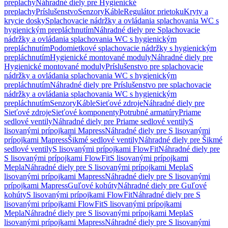
preplachy
Náhradné diely pre Hygienické
preplachy
Príslušenstvo
Senzory
Káble
Regulátor prietoku
Kryty a
krycie dosky
Splachovacie nádržky a ovládania splachovania WC s
hygienickým prepláchnutím
Náhradné diely pre Splachovacie
nádržky a ovládania splachovania WC s hygienickým
prepláchnutím
Podomietkové splachovacie nádržky s hygienickým
prepláchnutím
Hygienické montované moduly
Náhradné diely pre
Hygienické montované moduly
Príslušenstvo pre splachovacie
nádržky a ovládania splachovania WC s hygienickým
prepláchnutím
Náhradné diely pre Príslušenstvo pre splachovacie
nádržky a ovládania splachovania WC s hygienickým
prepláchnutím
Senzory
Káble
Sieťové zdroje
Náhradné diely pre
Sieťové zdroje
Sieťové komponenty
Potrubné armatúry
Priame
sedlové ventily
Náhradné diely pre Priame sedlové ventily
S
lisovanými prípojkami Mapress
Náhradné diely pre S lisovanými
prípojkami Mapress
Šikmé sedlové ventily
Náhradné diely pre Šikmé
sedlové ventily
S lisovanými prípojkami FlowFit
Náhradné diely pre
S lisovanými prípojkami FlowFit
S lisovanými prípojkami
Mepla
Náhradné diely pre S lisovanými prípojkami Mepla
S
lisovanými prípojkami Mapress
Náhradné diely pre S lisovanými
prípojkami Mapress
Guľové kohúty
Náhradné diely pre Guľové
kohúty
S lisovanými prípojkami FlowFit
Náhradné diely pre S
lisovanými prípojkami FlowFit
S lisovanými prípojkami
Mepla
Náhradné diely pre S lisovanými prípojkami Mepla
S
lisovanými prípojkami Mapress
Náhradné diely pre S lisovanými