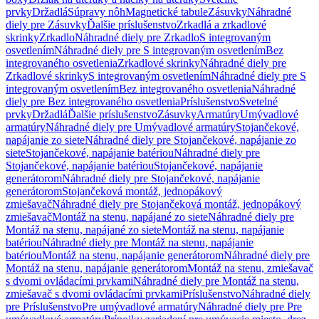
prvky
Držadlá
Súpravy nôh
Magnetické tabule
Zásuvky
Náhradné
diely pre Zásuvky
Ďalšie príslušenstvo
Zrkadlá a zrkadlové
skrinky
Zrkadlo
Náhradné diely pre Zrkadlo
S integrovaným
osvetlením
Náhradné diely pre S integrovaným osvetlením
Bez
integrovaného osvetlenia
Zrkadlové skrinky
Náhradné diely pre
Zrkadlové skrinky
S integrovaným osvetlením
Náhradné diely pre S
integrovaným osvetlením
Bez integrovaného osvetlenia
Náhradné
diely pre Bez integrovaného osvetlenia
Príslušenstvo
Svetelné
prvky
Držadlá
Ďalšie príslušenstvo
Zásuvky
Armatúry
Umývadlové
armatúry
Náhradné diely pre Umývadlové armatúry
Stojančekové,
napájanie zo siete
Náhradné diely pre Stojančekové, napájanie zo
siete
Stojančekové, napájanie batériou
Náhradné diely pre
Stojančekové, napájanie batériou
Stojančekové, napájanie
generátorom
Náhradné diely pre Stojančekové, napájanie
generátorom
Stojančeková montáž, jednopákový
zmiešavač
Náhradné diely pre Stojančeková montáž, jednopákový
zmiešavač
Montáž na stenu, napájané zo siete
Náhradné diely pre
Montáž na stenu, napájané zo siete
Montáž na stenu, napájanie
batériou
Náhradné diely pre Montáž na stenu, napájanie
batériou
Montáž na stenu, napájanie generátorom
Náhradné diely pre
Montáž na stenu, napájanie generátorom
Montáž na stenu, zmiešavač
s dvomi ovládacími prvkami
Náhradné diely pre Montáž na stenu,
zmiešavač s dvomi ovládacími prvkami
Príslušenstvo
Náhradné diely
pre Príslušenstvo
Pre umývadlové armatúry
Náhradné diely pre Pre