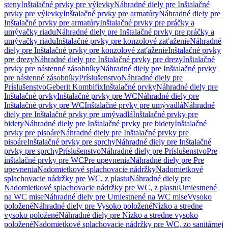
steny
Inštalačné prvky pre výlevky
Náhradné diely pre Inštalačné
prvky pre výlevky
Inštalačné prvky pre armatúry
Náhradné diely pre
Inštalačné prvky pre armatúry
Inštalačné prvky pre práčky a
umývačky riadu
Náhradné diely pre Inštalačné prvky pre práčky a
umývačky riadu
Inštalačné prvky pre konzolové zaťaženie
Náhradné
diely pre Inštalačné prvky pre konzolové zaťaženie
Inštalačné prvky
pre drezy
Náhradné diely pre Inštalačné prvky pre drezy
Inštalačné
prvky pre nástenné zásobníky
Náhradné diely pre Inštalačné prvky
pre nástenné zásobníky
Príslušenstvo
Náhradné diely pre
Príslušenstvo
Geberit Kombifix
Inštalačné prvky
Náhradné diely pre
Inštalačné prvky
Inštalačné prvky pre WC
Náhradné diely pre
Inštalačné prvky pre WC
Inštalačné prvky pre umývadlá
Náhradné
diely pre Inštalačné prvky pre umývadlá
Inštalačné prvky pre
bidety
Náhradné diely pre Inštalačné prvky pre bidety
Inštalačné
prvky pre pisoáre
Náhradné diely pre Inštalačné prvky pre
pisoáre
Inštalačné prvky pre sprchy
Náhradné diely pre Inštalačné
prvky pre sprchy
Príslušenstvo
Náhradné diely pre Príslušenstvo
Pre
inštalačné prvky pre WC
Pre upevnenia
Náhradné diely pre Pre
upevnenia
Nadomietkové splachovacie nádržky
Nadomietkové
splachovacie nádržky pre WC, z plastu
Náhradné diely pre
Nadomietkové splachovacie nádržky pre WC, z plastu
Umiestnené
na WC mise
Náhradné diely pre Umiestnené na WC mise
Vysoko
položené
Náhradné diely pre Vysoko položené
Nízko a stredne
vysoko položené
Náhradné diely pre Nízko a stredne vysoko
položené
Nadomietkové splachovacie nádržky pre WC, zo sanitárnej