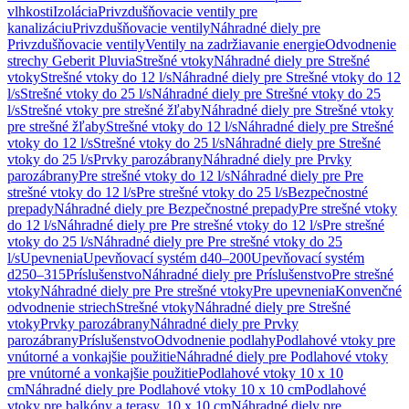
vlhkosti
Izolácia
Privzdušňovacie ventily pre
kanalizáciu
Privzdušňovacie ventily
Náhradné diely pre
Privzdušňovacie ventily
Ventily na zadržiavanie energie
Odvodnenie
strechy Geberit Pluvia
Strešné vtoky
Náhradné diely pre Strešné
vtoky
Strešné vtoky do 12 l/s
Náhradné diely pre Strešné vtoky do 12
l/s
Strešné vtoky do 25 l/s
Náhradné diely pre Strešné vtoky do 25
l/s
Strešné vtoky pre strešné žľaby
Náhradné diely pre Strešné vtoky
pre strešné žľaby
Strešné vtoky do 12 l/s
Náhradné diely pre Strešné
vtoky do 12 l/s
Strešné vtoky do 25 l/s
Náhradné diely pre Strešné
vtoky do 25 l/s
Prvky parozábrany
Náhradné diely pre Prvky
parozábrany
Pre strešné vtoky do 12 l/s
Náhradné diely pre Pre
strešné vtoky do 12 l/s
Pre strešné vtoky do 25 l/s
Bezpečnostné
prepady
Náhradné diely pre Bezpečnostné prepady
Pre strešné vtoky
do 12 l/s
Náhradné diely pre Pre strešné vtoky do 12 l/s
Pre strešné
vtoky do 25 l/s
Náhradné diely pre Pre strešné vtoky do 25
l/s
Upevnenia
Upevňovací systém d40–200
Upevňovací systém
d250–315
Príslušenstvo
Náhradné diely pre Príslušenstvo
Pre strešné
vtoky
Náhradné diely pre Pre strešné vtoky
Pre upevnenia
Konvenčné
odvodnenie striech
Strešné vtoky
Náhradné diely pre Strešné
vtoky
Prvky parozábrany
Náhradné diely pre Prvky
parozábrany
Príslušenstvo
Odvodnenie podlahy
Podlahové vtoky pre
vnútorné a vonkajšie použitie
Náhradné diely pre Podlahové vtoky
pre vnútorné a vonkajšie použitie
Podlahové vtoky 10 x 10
cm
Náhradné diely pre Podlahové vtoky 10 x 10 cm
Podlahové
vtoky pre balkóny a terasy, 10 x 10 cm
Náhradné diely pre