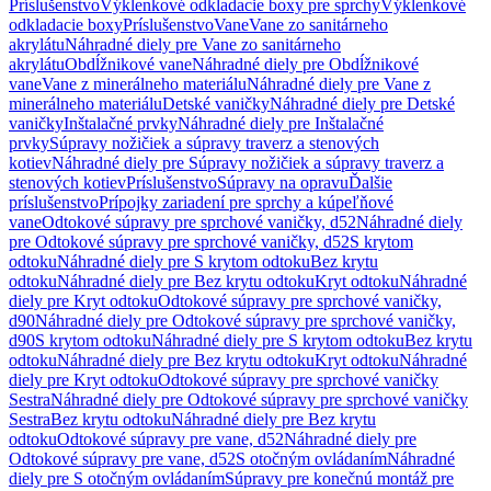
Príslušenstvo
Výklenkové odkladacie boxy pre sprchy
Výklenkové
odkladacie boxy
Príslušenstvo
Vane
Vane zo sanitárneho
akrylátu
Náhradné diely pre Vane zo sanitárneho
akrylátu
Obdĺžnikové vane
Náhradné diely pre Obdĺžnikové
vane
Vane z minerálneho materiálu
Náhradné diely pre Vane z
minerálneho materiálu
Detské vaničky
Náhradné diely pre Detské
vaničky
Inštalačné prvky
Náhradné diely pre Inštalačné
prvky
Súpravy nožičiek a súpravy traverz a stenových
kotiev
Náhradné diely pre Súpravy nožičiek a súpravy traverz a
stenových kotiev
Príslušenstvo
Súpravy na opravu
Ďalšie
príslušenstvo
Prípojky zariadení pre sprchy a kúpeľňové
vane
Odtokové súpravy pre sprchové vaničky, d52
Náhradné diely
pre Odtokové súpravy pre sprchové vaničky, d52
S krytom
odtoku
Náhradné diely pre S krytom odtoku
Bez krytu
odtoku
Náhradné diely pre Bez krytu odtoku
Kryt odtoku
Náhradné
diely pre Kryt odtoku
Odtokové súpravy pre sprchové vaničky,
d90
Náhradné diely pre Odtokové súpravy pre sprchové vaničky,
d90
S krytom odtoku
Náhradné diely pre S krytom odtoku
Bez krytu
odtoku
Náhradné diely pre Bez krytu odtoku
Kryt odtoku
Náhradné
diely pre Kryt odtoku
Odtokové súpravy pre sprchové vaničky
Sestra
Náhradné diely pre Odtokové súpravy pre sprchové vaničky
Sestra
Bez krytu odtoku
Náhradné diely pre Bez krytu
odtoku
Odtokové súpravy pre vane, d52
Náhradné diely pre
Odtokové súpravy pre vane, d52
S otočným ovládaním
Náhradné
diely pre S otočným ovládaním
Súpravy pre konečnú montáž pre