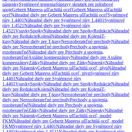
nástenky
Systémové tesnenia
Súpravy skrutiek pre prírubové
spoje
Geberit Mapress ušľachtilá oceľ
Geberit Mapress ušľachtilá
oceľ
Náhradné diely pre Geberit Mapress ušľachtilá oceľ
Systémové
rúry 1.4401
Náhradné diely pre Systémové rúry 1.4401
Systémové
rúry 1.4521
Náhradné diely pre Systémové rúry
1.4521
Vsuvky
Spojky
Náhradné diely pre Spojky
Redukcie
Náhradné
diely pre Redukcie
Kolená
Náhradné diely pre Kolená
T-
kusy
Náhradné diely pre T-kusy
Nerozoberateľné prechody
Náhradné
diely pre Nerozoberateľné prechody
Prechody a spojenia,
rozoberateľné
Náhradné diely pre Prechody a spojenia,
rozoberateľné
Axiálne kompenzátory
Náhradné diely pre Axiálne
kompenzátory
Zátky
Náhradné diely pre Zátky
Nástenky
Náhradné
diely pre Nástenky
Geberit Mapress ušľachtilá oceľ, plyn
Náhradné
diely pre Geberit Mapress ušľachtilá oceľ, plyn
Systémové rúry
1.4401
Náhradné diely pre Systémové rúry
1.4401
Vsuvky
Spojky
Náhradné diely pre Spojky
Redukcie
Náhradné
diely pre Redukcie
Kolená
Náhradné diely pre Kolená
T-
kusy
Náhradné diely pre T-kusy
Nerozoberateľné prechody
Náhradné
diely pre Nerozoberateľné prechody
Prechody a spojenia,
rozoberateľné
Náhradné diely pre Prechody a spojenia,
rozoberateľné
Zátky
Náhradné diely pre Zátky
Nástenky
Náhradné
diely pre Nástenky
Geberit Mapress ušľachtilá oceľ, modré
FKM
Náhradné diely pre Geberit Mapress ušľachtilá oceľ, modré
FKM
Systémové rúry 1.4401
Náhradné diely pre Systémové rúry
1.4401
Systémové rúry 1.4521
Náhradné diely pre Systémové rúry