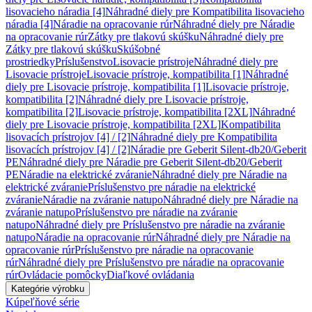
lisovacieho náradia [4]
Náhradné diely pre Kompatibilita lisovacieho
náradia [4]
Náradie na opracovanie rúr
Náhradné diely pre Náradie
na opracovanie rúr
Zátky pre tlakovú skúšku
Náhradné diely pre
Zátky pre tlakovú skúšku
Skúšobné
prostriedky
Príslušenstvo
Lisovacie prístroje
Náhradné diely pre
Lisovacie prístroje
Lisovacie prístroje, kompatibilita [1]
Náhradné
diely pre Lisovacie prístroje, kompatibilita [1]
Lisovacie prístroje,
kompatibilita [2]
Náhradné diely pre Lisovacie prístroje,
kompatibilita [2]
Lisovacie prístroje, kompatibilita [2XL]
Náhradné
diely pre Lisovacie prístroje, kompatibilita [2XL]
Kompatibilita
lisovacích prístrojov [4] / [2]
Náhradné diely pre Kompatibilita
lisovacích prístrojov [4] / [2]
Náradie pre Geberit Silent-db20/Geberit
PE
Náhradné diely pre Náradie pre Geberit Silent-db20/Geberit
PE
Náradie na elektrické zváranie
Náhradné diely pre Náradie na
elektrické zváranie
Príslušenstvo pre náradie na elektrické
zváranie
Náradie na zváranie natupo
Náhradné diely pre Náradie na
zváranie natupo
Príslušenstvo pre náradie na zváranie
natupo
Náhradné diely pre Príslušenstvo pre náradie na zváranie
natupo
Náradie na opracovanie rúr
Náhradné diely pre Náradie na
opracovanie rúr
Príslušenstvo pre náradie na opracovanie
rúr
Náhradné diely pre Príslušenstvo pre náradie na opracovanie
rúr
Ovládacie pomôcky
Diaľkové ovládania
Kategórie výrobku
Kúpeľňové série