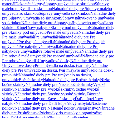
materiál
Dekoračné kryty
Súpravy umývadla so skrinkou
Súpravy
malého umývadla so skrinkou
Náhradné diely pre Súpravy malého
umývadla so skrinkou
Súpravy umývadla so skrinkou
Náhradné diely
pre Súpravy umývadla so skrinkou
Súpravy nábytkového umývadla
so skrinkou
Náhradné diely pre Súpravy nábytkového umývadla so
skrinkou
Kúpeľňový nábytok
Skrinky pod umývadlo
Náhradné diely
pre Skrinky pod umývadlo
Pre malé umývadlá
Náhradné diely pre
Pre malé umývadlá
Pre umývadlá
Náhradné diely pre Pre
umývadlá
Pre dvojité umývadlá
Náhradné diely pre Pre dvojité
umývadlá
Pre nábytkové umývadlá
Náhradné diely pre Pre
nábytkové umývadlá
Pre rohové malé umývadlá
Náhradné diely pre
Pre rohové malé umývadlá
Pre rohové umývadlá
Náhradné diely pre
Pre rohové umývadlá
Umývadlové dosky
Náhradné diely pre
Umývadlové dosky
Pre umývadlo na dosku, tvar misy
Náhradné
diely pre Pre umývadlo na dosku, tvar misy
Pre umývadlo na dosku,
pravouhlé
Náhradné diely pre Pre umývadlo na dosku,
pravouhlé
Bočné skrinky
Náhradné diely pre Bočné skrinky
Nízke
bočné skrinky
Náhradné diely pre Nízke bočné skrinky
Vysoké
skrinky
Náhradné diely pre Vysoké skrinky
Stredne vysoké
skrinky
Náhradné diely pre Stredne vysoké skrinky
Závesné
skrinky
Náhradné diely pre Závesné skrinky
Ďalší kúpeľňový
nábytok
Náhradné diely pre Ďalší kúpeľňový nábytok
Nástenné
poličky
Náhradné diely pre Nástenné poličky
Príslušenstvo
Náhradné
diely pre Príslušenstvo
Priehradky do zásuvky a organizačné
boxy
Držiak na uteráky a háčiky na uteráky
Svetelné