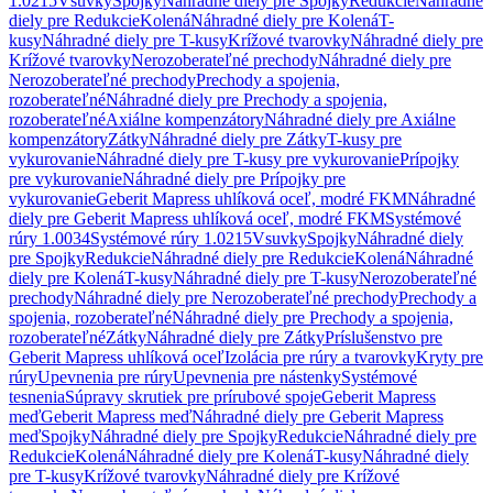
1.0215
Vsuvky
Spojky
Náhradné diely pre Spojky
Redukcie
Náhradné
diely pre Redukcie
Kolená
Náhradné diely pre Kolená
T-
kusy
Náhradné diely pre T-kusy
Krížové tvarovky
Náhradné diely pre
Krížové tvarovky
Nerozoberateľné prechody
Náhradné diely pre
Nerozoberateľné prechody
Prechody a spojenia,
rozoberateľné
Náhradné diely pre Prechody a spojenia,
rozoberateľné
Axiálne kompenzátory
Náhradné diely pre Axiálne
kompenzátory
Zátky
Náhradné diely pre Zátky
T-kusy pre
vykurovanie
Náhradné diely pre T-kusy pre vykurovanie
Prípojky
pre vykurovanie
Náhradné diely pre Prípojky pre
vykurovanie
Geberit Mapress uhlíková oceľ, modré FKM
Náhradné
diely pre Geberit Mapress uhlíková oceľ, modré FKM
Systémové
rúry 1.0034
Systémové rúry 1.0215
Vsuvky
Spojky
Náhradné diely
pre Spojky
Redukcie
Náhradné diely pre Redukcie
Kolená
Náhradné
diely pre Kolená
T-kusy
Náhradné diely pre T-kusy
Nerozoberateľné
prechody
Náhradné diely pre Nerozoberateľné prechody
Prechody a
spojenia, rozoberateľné
Náhradné diely pre Prechody a spojenia,
rozoberateľné
Zátky
Náhradné diely pre Zátky
Príslušenstvo pre
Geberit Mapress uhlíková oceľ
Izolácia pre rúry a tvarovky
Kryty pre
rúry
Upevnenia pre rúry
Upevnenia pre nástenky
Systémové
tesnenia
Súpravy skrutiek pre prírubové spoje
Geberit Mapress
meď
Geberit Mapress meď
Náhradné diely pre Geberit Mapress
meď
Spojky
Náhradné diely pre Spojky
Redukcie
Náhradné diely pre
Redukcie
Kolená
Náhradné diely pre Kolená
T-kusy
Náhradné diely
pre T-kusy
Krížové tvarovky
Náhradné diely pre Krížové