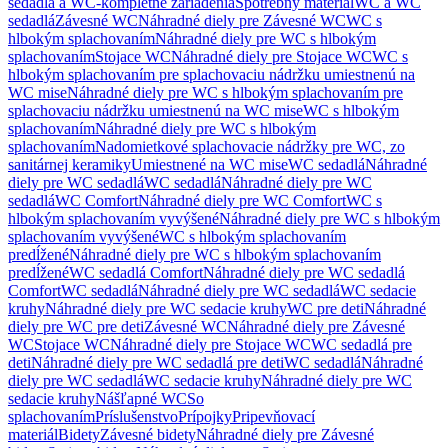
sedadlá a WC-kompletné zariadenia
Spotrebný materiál
WC a WC
sedadlá
Závesné WC
Náhradné diely pre Závesné WC
WC s
hlbokým splachovaním
Náhradné diely pre WC s hlbokým
splachovaním
Stojace WC
Náhradné diely pre Stojace WC
WC s
hlbokým splachovaním pre splachovaciu nádržku umiestnenú na
WC mise
Náhradné diely pre WC s hlbokým splachovaním pre
splachovaciu nádržku umiestnenú na WC mise
WC s hlbokým
splachovaním
Náhradné diely pre WC s hlbokým
splachovaním
Nadomietkové splachovacie nádržky pre WC, zo
sanitárnej keramiky
Umiestnené na WC mise
WC sedadlá
Náhradné
diely pre WC sedadlá
WC sedadlá
Náhradné diely pre WC
sedadlá
WC Comfort
Náhradné diely pre WC Comfort
WC s
hlbokým splachovaním vyvýšené
Náhradné diely pre WC s hlbokým
splachovaním vyvýšené
WC s hlbokým splachovaním
predĺžené
Náhradné diely pre WC s hlbokým splachovaním
predĺžené
WC sedadlá Comfort
Náhradné diely pre WC sedadlá
Comfort
WC sedadlá
Náhradné diely pre WC sedadlá
WC sedacie
kruhy
Náhradné diely pre WC sedacie kruhy
WC pre deti
Náhradné
diely pre WC pre deti
Závesné WC
Náhradné diely pre Závesné
WC
Stojace WC
Náhradné diely pre Stojace WC
WC sedadlá pre
deti
Náhradné diely pre WC sedadlá pre deti
WC sedadlá
Náhradné
diely pre WC sedadlá
WC sedacie kruhy
Náhradné diely pre WC
sedacie kruhy
Nášľapné WC
So
splachovaním
Príslušenstvo
Prípojky
Pripevňovací
materiál
Bidety
Závesné bidety
Náhradné diely pre Závesné