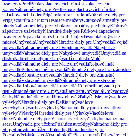
uzávierky
Predĺženia splachovacích rúrok a splachovacích
kolien
Náhradné diely pre Predĺženia splachovacích rúrok a
splachovacích kolien
Pripájacia rúra s hrdlom
Náhradné diely pre
Pripájacia rúra s hrdlom
Tesniace manžety
Odtokové armatúry pre
bidety
Náhradné diely pre Odtokové armatúry pre bidety
Rúrkové
zápachové uzávierky
Náhradné diely pre Rúrkové zápachové
uzávierky
Pripájacia rúra s hrdlom
Prípojky
Tesnenia
Umývacie
miesto
Umývadlá
Umývadlá
Náhradné diely pre Umývadlá
Dvojité
umývadlá
Náhradné diely pre Dvojité umývadlá
Nábytkové
umývadlá
Náhradné diely pre Nábytkové umývadlá
Umývadlá na
dosku
Náhradné diely pre Umývadlá na dosku
Malé
umývadlá
Náhradné diely pre Malé umývadlá
Rohové malé
umývadlo
Polozápustné umývadlá
Náhradné diely pre Polozápustné
umývadlá
Zápustné umývadlá
Náhradné diely pre Zápustné
umývadlá
Vstavané umývadlá
Náhradné diely pre Vstavané
umývadlá
Rohové umývadlá
Umývadlá Comfort
Umývadlá pre
deti
Náhradné diely pre Umývadlá pre deti
Umývadlá
Umývadlové
žľaby
Náhradné diely pre Umývadlové žľaby
Ďalšie umývadlové
výlevky
Náhradné diely pre Ďalšie umývadlové
výlevky
Umývadlové výlevky
Náhradné diely pre Umývadlové
výlevky
Výlevky
Náhradné diely pre Výlevky
Viacúčelové
drezy
Náhradné diely pre Viacúčelové drezy
Záchytné nádrže na
sadru
Umývadlá pre učebne
Príslušenstvo
Stĺpy
Náhradné diely pre
Stĺpy
Stĺpovité opláštenia
Polostĺpy
Náhradné diely pre
Polostĺpy
Príslušenstvo
Kryt odtoku
Držiak na uterák
Pripevňovací