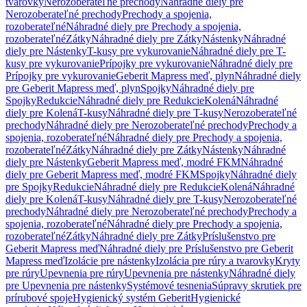
tvarovky
Nerozoberateľné prechody
Náhradné diely pre
Nerozoberateľné prechody
Prechody a spojenia,
rozoberateľné
Náhradné diely pre Prechody a spojenia,
rozoberateľné
Zátky
Náhradné diely pre Zátky
Nástenky
Náhradné
diely pre Nástenky
T-kusy pre vykurovanie
Náhradné diely pre T-
kusy pre vykurovanie
Prípojky pre vykurovanie
Náhradné diely pre
Prípojky pre vykurovanie
Geberit Mapress meď, plyn
Náhradné diely
pre Geberit Mapress meď, plyn
Spojky
Náhradné diely pre
Spojky
Redukcie
Náhradné diely pre Redukcie
Kolená
Náhradné
diely pre Kolená
T-kusy
Náhradné diely pre T-kusy
Nerozoberateľné
prechody
Náhradné diely pre Nerozoberateľné prechody
Prechody a
spojenia, rozoberateľné
Náhradné diely pre Prechody a spojenia,
rozoberateľné
Zátky
Náhradné diely pre Zátky
Nástenky
Náhradné
diely pre Nástenky
Geberit Mapress meď, modré FKM
Náhradné
diely pre Geberit Mapress meď, modré FKM
Spojky
Náhradné diely
pre Spojky
Redukcie
Náhradné diely pre Redukcie
Kolená
Náhradné
diely pre Kolená
T-kusy
Náhradné diely pre T-kusy
Nerozoberateľné
prechody
Náhradné diely pre Nerozoberateľné prechody
Prechody a
spojenia, rozoberateľné
Náhradné diely pre Prechody a spojenia,
rozoberateľné
Zátky
Náhradné diely pre Zátky
Príslušenstvo pre
Geberit Mapress meď
Náhradné diely pre Príslušenstvo pre Geberit
Mapress meď
Izolácie pre nástenky
Izolácia pre rúry a tvarovky
Kryty
pre rúry
Upevnenia pre rúry
Upevnenia pre nástenky
Náhradné diely
pre Upevnenia pre nástenky
Systémové tesnenia
Súpravy skrutiek pre
prírubové spoje
Hygienický systém Geberit
Hygienické