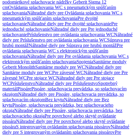
podomietkové splachovacie nádržky Geberit Sigma 12
cm
Ovládania splachovania WC s pneumatickým spúšťaním
splachovania
Náhradné diely pre Ovládania splachovania WC s
pneumatickým spúšťaním splachovania
Pre dvojité
splachovanie
Náhradné diely pre Pre dvojité splachovanie
Pre
jednoduché splachovanie
Náhradné diely pre Pre jednoduché
splachovanie
Príslušenstvo pre ovládania splachovania WC
Náhradné
diely pre Príslušenstvo pre ovládania splachovania WC
Súprava pre
hrubú montáž
Náhradné diely pre Súprava pre hrubú montáž
Pre
ovládania splachovania WC s elektronickým spúšťaním
splachovania
Náhradné diely pre Pre ovládania splachovania WC s
elektronickým spúšťaním splachovania
Spojenia
Sanitárne moduly
Geberit Monolith
Sanitárne moduly pre WC
Náhradné diely pre
Sanitárne moduly pre WC
Pre závesné WC
Náhradné diely pre Pre
závesné WC
Pre stojace WC
Náhradné diely pre Pre stojace
WC
Príslušenstvo
Náhradné diely pre Príslušenstvo
Spotrebný
materiál
Pisoáre
Pisoáre, splachovacia prevádzka, so splachovacím
okrajom
Náhradné diely pre Pisoáre, splachovacia prevádzka, so
splachovacím okrajom
Bez krytu
Náhradné diely pre Bez
krytu
Pisoáre, splachovacia prevádzka, bez splachovacieho
okraja
Náhradné diely pre Pisoáre, splachovacia prevádzka, bez
splachovacieho okraja
Pre povrchové alebo skryté ovládanie
pisoára
Náhradné diely pre Pre povrchové alebo skryté ovládanie
pisoára
S integrovaným ovládaním splachovania pisoárov
Náhradné
diely pre S integrovaným ovládaním splachovania pisoárov
Pre