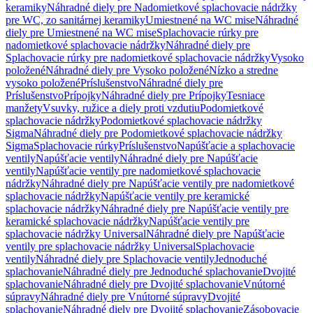
keramiky
Náhradné diely pre Nadomietkové splachovacie nádržky
pre WC, zo sanitárnej keramiky
Umiestnené na WC mise
Náhradné
diely pre Umiestnené na WC mise
Splachovacie rúrky pre
nadomietkové splachovacie nádržky
Náhradné diely pre
Splachovacie rúrky pre nadomietkové splachovacie nádržky
Vysoko
položené
Náhradné diely pre Vysoko položené
Nízko a stredne
vysoko položené
Príslušenstvo
Náhradné diely pre
Príslušenstvo
Prípojky
Náhradné diely pre Prípojky
Tesniace
manžety
Vsuvky, ružice a diely proti vzdutiu
Podomietkové
splachovacie nádržky
Podomietkové splachovacie nádržky
Sigma
Náhradné diely pre Podomietkové splachovacie nádržky
Sigma
Splachovacie rúrky
Príslušenstvo
Napúšťacie a splachovacie
ventily
Napúšťacie ventily
Náhradné diely pre Napúšťacie
ventily
Napúšťacie ventily pre nadomietkové splachovacie
nádržky
Náhradné diely pre Napúšťacie ventily pre nadomietkové
splachovacie nádržky
Napúšťacie ventily pre keramické
splachovacie nádržky
Náhradné diely pre Napúšťacie ventily pre
keramické splachovacie nádržky
Napúšťacie ventily pre
splachovacie nádržky Universal
Náhradné diely pre Napúšťacie
ventily pre splachovacie nádržky Universal
Splachovacie
ventily
Náhradné diely pre Splachovacie ventily
Jednoduché
splachovanie
Náhradné diely pre Jednoduché splachovanie
Dvojité
splachovanie
Náhradné diely pre Dvojité splachovanie
Vnútorné
súpravy
Náhradné diely pre Vnútorné súpravy
Dvojité
splachovanie
Náhradné diely pre Dvojité splachovanie
Zásobovacie