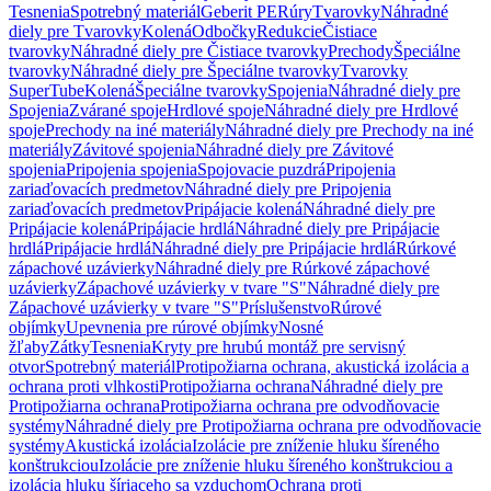
Tesnenia
Spotrebný materiál
Geberit PE
Rúry
Tvarovky
Náhradné
diely pre Tvarovky
Kolená
Odbočky
Redukcie
Čistiace
tvarovky
Náhradné diely pre Čistiace tvarovky
Prechody
Špeciálne
tvarovky
Náhradné diely pre Špeciálne tvarovky
Tvarovky
SuperTube
Kolená
Špeciálne tvarovky
Spojenia
Náhradné diely pre
Spojenia
Zvárané spoje
Hrdlové spoje
Náhradné diely pre Hrdlové
spoje
Prechody na iné materiály
Náhradné diely pre Prechody na iné
materiály
Závitové spojenia
Náhradné diely pre Závitové
spojenia
Pripojenia spojenia
Spojovacie puzdrá
Pripojenia
zariaďovacích predmetov
Náhradné diely pre Pripojenia
zariaďovacích predmetov
Pripájacie kolená
Náhradné diely pre
Pripájacie kolená
Pripájacie hrdlá
Náhradné diely pre Pripájacie
hrdlá
Pripájacie hrdlá
Náhradné diely pre Pripájacie hrdlá
Rúrkové
zápachové uzávierky
Náhradné diely pre Rúrkové zápachové
uzávierky
Zápachové uzávierky v tvare "S"
Náhradné diely pre
Zápachové uzávierky v tvare "S"
Príslušenstvo
Rúrové
objímky
Upevnenia pre rúrové objímky
Nosné
žľaby
Zátky
Tesnenia
Kryty pre hrubú montáž pre servisný
otvor
Spotrebný materiál
Protipožiarna ochrana, akustická izolácia a
ochrana proti vlhkosti
Protipožiarna ochrana
Náhradné diely pre
Protipožiarna ochrana
Protipožiarna ochrana pre odvodňovacie
systémy
Náhradné diely pre Protipožiarna ochrana pre odvodňovacie
systémy
Akustická izolácia
Izolácie pre zníženie hluku šíreného
konštrukciou
Izolácie pre zníženie hluku šíreného konštrukciou a
izolácia hluku šíriaceho sa vzduchom
Ochrana proti