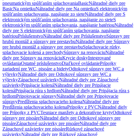
pneumatickým spúšťaním splachovania
Basic
Náhradné diely pre
Basic
Na omietku
Náhradné diely pre Na omietku
S elektronickým
spúšťaním splachovania, napájanie zo siete
Náhradné diely pre S
elektronickým spúšťaním splachovania, napájanie zo siete
S
elektronickým spúšťaním splachovania, napájanie batériou
Náhradné
diely pre S elektronickým spúšťaním splachovania, napájanie
batériou
Príslušenstvo
Náhradné diely pre Príslušenstvo
Súpravy pre
hrubú montáž a súpravy pre prestavbu
Náhradné diely pre Súpravy
pre hrubú montáž a súpravy pre prestavbu
Splachovacie rúrky,
splachovacie kolená a prechody
Súpravy na renováciu
Náhradné
diely pre Súpravy na renováciu
Krycie dosky
Integrované
ovládania
Ostatné príslušenstvo
Diaľkové ovládanie
Prípojky
zariadení pre WC, pisoáre a bidety
Odtokové súpravy pre WC a
výlevky
Náhradné diely pre Odtokové súpravy pre WC a
výlevky
Zápachové uzávierky
Náhradné diely pre Zápachové
uzávierky
Pripájacie kolená
Náhradné diely pre Pripájacie
kolená
Pripájacia rúra s hrdlom
Náhradné diely pre Pripájacia rúra s
hrdlom
Pripojovacie súpravy
Náhradné diely pre Pripojovacie
súpravy
Predĺženia splachovacieho kolena
Náhradné diely pre
Predĺženia splachovacieho kolena
Prípojky z PVC
Náhradné diely
pre Prípojky z PVC
Tesniace manžety a dekoratívne kryty
Odtokové
súpravy pre pisoáre
Náhradné diely pre Odtokové súpravy pre
pisoáre
Zápachové uzávierky pre pisoáre
Náhradné diely pre
Zápachové uzávierky pre pisoáre
Rúrkové zápachové
uzávierky
Náhradné diely pre Rúrkové zápachové