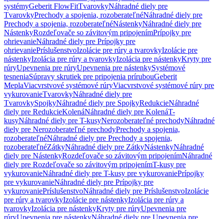
systémy
Geberit FlowFit
Tvarovky
Náhradné diely pre
Tvarovky
Prechody a spojenia, rozoberateľné
Náhradné diely pre
Prechody a spojenia, rozoberateľné
Nástenky
Náhradné diely pre
Nástenky
Rozdeľovače so závitovým pripojením
Prípojky pre
ohrievanie
Náhradné diely pre Prípojky pre
ohrievanie
Príslušenstvo
Izolácie pre rúry a tvarovky
Izolácie pre
nástenky
Izolácia pre rúry a tvarovky
Izolácia pre nástenky
Kryty pre
rúry
Upevnenia pre rúry
Upevnenia pre nástenky
Systémové
tesnenia
Súpravy skrutiek pre pripojenia prírubou
Geberit
Mepla
Viacvrstvové systémové rúry
Viacvrstvové systémové rúry pre
vykurovanie
Tvarovky
Náhradné diely pre
Tvarovky
Spojky
Náhradné diely pre Spojky
Redukcie
Náhradné
diely pre Redukcie
Kolená
Náhradné diely pre Kolená
T-
kusy
Náhradné diely pre T-kusy
Nerozoberateľné prechody
Náhradné
diely pre Nerozoberateľné prechody
Prechody a spojenia,
rozoberateľné
Náhradné diely pre Prechody a spojenia,
rozoberateľné
Zátky
Náhradné diely pre Zátky
Nástenky
Náhradné
diely pre Nástenky
Rozdeľovače so závitovým pripojením
Náhradné
diely pre Rozdeľovače so závitovým pripojením
T-kusy pre
vykurovanie
Náhradné diely pre T-kusy pre vykurovanie
Prípojky
pre vykurovanie
Náhradné diely pre Prípojky pre
vykurovanie
Príslušenstvo
Náhradné diely pre Príslušenstvo
Izolácie
pre rúry a tvarovky
Izolácie pre nástenky
Izolácia pre rúry a
tvarovky
Izolácia pre nástenky
Kryty pre rúry
Upevnenia pre
rúry
Upevnenia pre nástenky
Náhradné diely pre Upevnenia pre