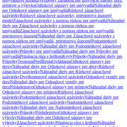
umývadlové armatúry
Prípojky zariadení pre umývacie miesto, drez,
prístroje a výlevku
Odtokové súpravy pre umývadlá
Náhradné diely
pre Odtokové súpravy pre umývadlá
Rúrkové zápachové
uzávierky
Rúrkové zápachové uzávierky, priestorovo úsporný
model
Zápachové uzávierky s nornou rúrkou pre umývadlá
Náhradné
diely pre Zápachové uzávierky s nornou rúrkou pre
umývadlá
Zápachové uzávierky s nornou rúrkou pre umývadlá,
priestorovo úsporné
Náhradné diely pre Zápachové uzávierky s
nornou rúrkou pre umývadlá, priestorovo úsporné
Podomietkové
zápachové uzávierky
Náhradné diely pre Podomietkové zápachové
uzávierky
Prípojky pre umývadlá
Náhradné diely pre Prípojky pre
umývadlá
Pripájacia rúra s hrdlom
Kryty
Prípojky
Náhradné diely pre
Prípojky
Tesnenia
Predĺženia
Ovládania
Odtokové súpravy pre
drezy
Náhradné diely pre Odtokové súpravy pre drezy
Rúrkové
zápachové uzávierky
Náhradné diely pre Rúrkové zápachové
uzávierky
Dvojkomorové zápachové uzávierky
Odpadové ventily pre
drez
Náhradné diely pre Odpadové ventily pre
drez
Príslušenstvo
Odtokové súpravy pre prístroje
Náhradné diely pre
Odtokové súpravy pre prístroje
Rúrkové zápachové
uzávierky
Podomietkové zápachové uzávierky
Náhradné diely pre
Podomietkové zápachové uzávierky
Nadomietkové zápachové
uzávierky
Náhradné diely pre Nadomietkové zápachové
uzávierky
Prípojky
Príslušenstvo
Odtokové súpravy pre
výlevky
Náhradné diely pre Odtokové súpravy pre
výlevky
Zápachové uzávierky
Pripájacia rúra s hrdlom
Náhradné