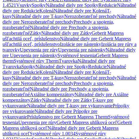
1.4521
Vsuvky
Spojky
Náhradné diely pre Spojky
Redukcie
Náhradné
diely pre Redukcie
Kolená
Náhradné diely pre Kolená
T-
kusy
Náhradné diely pre T-kusy
Nerozoberateľné prechody
Náhradné
diely pre Nerozoberateľné prechody
Prechody a spojenia,
rozoberateľné
Náhradné diely pre Prechody a spojenia,
rozoberateľné
Zátky
Náhradné diely pre Zátky
Geberit Mapress
ušľachtilá oceľ, príslušenstvo
Náhradné diely pre Geberit Mapress
ušľachtilá oceľ, príslušenstvo
Izolácie pre nástenky
Izolácia pre rúry a
tvarovky
Upevnenia pre rúry
Upevnenia pre nástenky
Náhradné diely
pre Upevnenia pre nástenky
Systémové tesnenia
Geberit Mapress
therm
Systémové rúry Therm
Tvarovka
Náhradné diely pre
Tvarovka
Spojky
Náhradné diely pre Spojky
Redukcie
Náhradné
diely pre Redukcie
Kolená
Náhradné diely pre Kolená
T-
kusy
Náhradné diely pre T-kusy
Nerozoberateľné prechody
Náhradné
diely pre Nerozoberateľné prechody
Prechody a spojenia,
rozoberateľné
Náhradné diely pre Prechody a spojenia,
rozoberateľné
Axiálne kompenzátory
Náhradné diely pre Axiálne
kompenzátory
Zátky
Náhradné diely pre Zátky
T-kusy pre
vykurovanie
Náhradné diely pre T-kusy pre vykurovanie
Prípojky
pre vykurovanie
Náhradné diely pre Prípojky pre
vykurovanie
Príslušenstvo pre Geberit Mapress Therm
Systémové
tesnenia
Upevnenia pre rúry
Geberit Mapress uhlíková oceľ
Geberit
Mapress uhlíková oceľ
Náhradné diely pre Geberit Mapress
uhlíková oceľ
Systémové rúry 1.0034
Systémové rúry