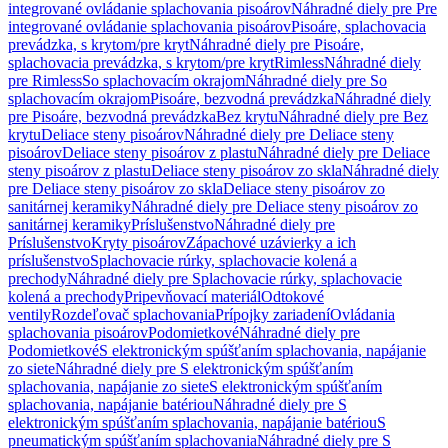
integrované ovládanie splachovania pisoárov
Náhradné diely pre Pre
integrované ovládanie splachovania pisoárov
Pisoáre, splachovacia
prevádzka, s krytom/pre kryt
Náhradné diely pre Pisoáre,
splachovacia prevádzka, s krytom/pre kryt
Rimless
Náhradné diely
pre Rimless
So splachovacím okrajom
Náhradné diely pre So
splachovacím okrajom
Pisoáre, bezvodná prevádzka
Náhradné diely
pre Pisoáre, bezvodná prevádzka
Bez krytu
Náhradné diely pre Bez
krytu
Deliace steny pisoárov
Náhradné diely pre Deliace steny
pisoárov
Deliace steny pisoárov z plastu
Náhradné diely pre Deliace
steny pisoárov z plastu
Deliace steny pisoárov zo skla
Náhradné diely
pre Deliace steny pisoárov zo skla
Deliace steny pisoárov zo
sanitárnej keramiky
Náhradné diely pre Deliace steny pisoárov zo
sanitárnej keramiky
Príslušenstvo
Náhradné diely pre
Príslušenstvo
Kryty pisoárov
Zápachové uzávierky a ich
príslušenstvo
Splachovacie rúrky, splachovacie kolená a
prechody
Náhradné diely pre Splachovacie rúrky, splachovacie
kolená a prechody
Pripevňovací materiál
Odtokové
ventily
Rozdeľovač splachovania
Prípojky zariadení
Ovládania
splachovania pisoárov
Podomietkové
Náhradné diely pre
Podomietkové
S elektronickým spúšťaním splachovania, napájanie
zo siete
Náhradné diely pre S elektronickým spúšťaním
splachovania, napájanie zo siete
S elektronickým spúšťaním
splachovania, napájanie batériou
Náhradné diely pre S
elektronickým spúšťaním splachovania, napájanie batériou
S
pneumatickým spúšťaním splachovania
Náhradné diely pre S