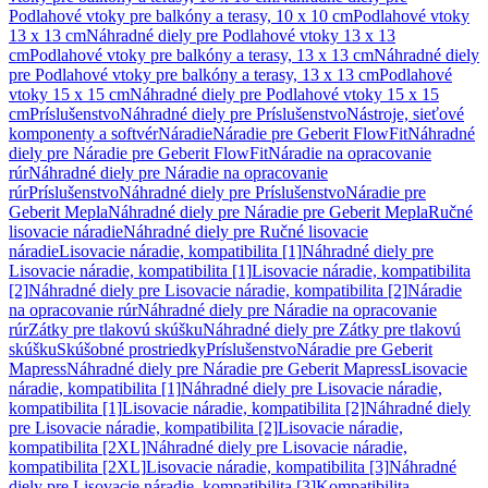
Podlahové vtoky pre balkóny a terasy, 10 x 10 cm
Podlahové vtoky
13 x 13 cm
Náhradné diely pre Podlahové vtoky 13 x 13
cm
Podlahové vtoky pre balkóny a terasy, 13 x 13 cm
Náhradné diely
pre Podlahové vtoky pre balkóny a terasy, 13 x 13 cm
Podlahové
vtoky 15 x 15 cm
Náhradné diely pre Podlahové vtoky 15 x 15
cm
Príslušenstvo
Náhradné diely pre Príslušenstvo
Nástroje, sieťové
komponenty a softvér
Náradie
Náradie pre Geberit FlowFit
Náhradné
diely pre Náradie pre Geberit FlowFit
Náradie na opracovanie
rúr
Náhradné diely pre Náradie na opracovanie
rúr
Príslušenstvo
Náhradné diely pre Príslušenstvo
Náradie pre
Geberit Mepla
Náhradné diely pre Náradie pre Geberit Mepla
Ručné
lisovacie náradie
Náhradné diely pre Ručné lisovacie
náradie
Lisovacie náradie, kompatibilita [1]
Náhradné diely pre
Lisovacie náradie, kompatibilita [1]
Lisovacie náradie, kompatibilita
[2]
Náhradné diely pre Lisovacie náradie, kompatibilita [2]
Náradie
na opracovanie rúr
Náhradné diely pre Náradie na opracovanie
rúr
Zátky pre tlakovú skúšku
Náhradné diely pre Zátky pre tlakovú
skúšku
Skúšobné prostriedky
Príslušenstvo
Náradie pre Geberit
Mapress
Náhradné diely pre Náradie pre Geberit Mapress
Lisovacie
náradie, kompatibilita [1]
Náhradné diely pre Lisovacie náradie,
kompatibilita [1]
Lisovacie náradie, kompatibilita [2]
Náhradné diely
pre Lisovacie náradie, kompatibilita [2]
Lisovacie náradie,
kompatibilita [2XL]
Náhradné diely pre Lisovacie náradie,
kompatibilita [2XL]
Lisovacie náradie, kompatibilita [3]
Náhradné
diely pre Lisovacie náradie, kompatibilita [3]
Kompatibilita