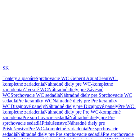
SK
Toalety a pisoáre
Sprchovacie WC Geberit AquaClean
WC-
kompletné zariadenia
Náhradné diely pre WC-kompletné
zariadenia
Závesné WC
Náhradné diely pre Závesné
WC
Sprchovacie WC sedadlá
Náhradné diely pre Sprchovacie WC
sedadlá
Pre keramiky WC
Náhradné diely pre Pre keramiky
WC
Dizajnové panely
Náhradné diely pre Dizajnové panely
Pre WC-
kompletné zariadenia
Náhradné diely pre Pre WC-kompletné
zariadenia
Pre sprchovacie sedadlá
Náhradné diely pre Pre
sprchovacie sedadlá
Príslušenstvo
Náhradné diely pre
Príslušenstvo
Pre WC-kompletné zariadenia
Pre sprchovacie
sedadlá
Náhradné diely pre Pre sprchovacie sedadlá
Pre sprchovacie