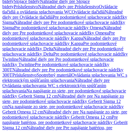
bidety
Stojace bidety
Náhradné diely pre Stojace
bidety
Príslušenstvo
Náhradné diely pre Príslušenstvo
Ovládacie
tlačidlá a ovládania splachovania WC
Ovládacie tlačidlá
Náhradné
diely pre Ovládacie tlačidlá
Pre podomietkové splachovacie nádržky
Sigma
Náhradné diely pre Pre podomietkové splachovacie nádržky
Sigma
Pre podomietkové splachovacie nádržky Omega
Náhradné
diely pre Pre podomietkové splachovacie nádržky Omega
Pre
podomietkové splachovacie nádržky Kappa
Náhradné diely pre Pre
podomietkové splachovacie nádržky Kappa
Pre podomietkové
splachovacie nádržky Delta
Náhradné diely pre Pre podomietkové
splachovacie nádržky Delta
Pre podomietkové splachovacie nádržky
Twinline
Náhradné diely pre Pre podomietkové splachovacie
nádržky Twinline
Pre podomietkové splachovacie nádržky
300T
Náhradné diely pre Pre podomietkové splachovacie nádržky
300T
Príslušenstvo
Spotrebný materiál
Ovládania splachovania WC s
elektronickým spúšťaním splachovania
Náhradné diely pre
Ovládania splachovania WC s elektronickým spúšťaním
splachovania
Na napájanie zo siete, pre podomietkové splachovacie
nádržky Geberit Sigma 12 cm
Náhradné diely pre Na napájanie zo
siete, pre podomietkové splachovacie nádržky Geberit Sigma 12
cm
Na napájanie zo siete, pre podomietkové splachovacie nádržky
Geberit Omega 12 cm
Náhradné diely pre Na napájanie zo siete, pre
podomietkové splachovacie nádržky Geberit Omega 12 cm
Pre
napájanie batériou, pre podomietkové splachovacie nádržky Geberit
Sigma 12 cm
Náhradné diely pre Pre napájanie batériou, pre