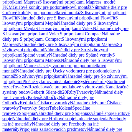
prípojkami Mapress
S lisovanými prípojkami Mapress, modré
FKM
Guľové kohúty pre podomietkovú montáž
Náhradné diely pre
Guľové kohúty pre podomietkovú montáž
S lisovanými prípojkami
FlowFit
Náhradné diely pre S lisovanými prípojkami FlowFit
S
lisovanými prípojkami Mepla
Náhradné diely pre S lisovanými
prípojkami Mepla
S lisovanými prípojkami Volex
Náhradné diely pre
S lisovanými prípojkami Volex
S prípojkami Compact
Náhradné
diely pre S prípojkami Compact
S lisovanými prípojkami
Mapress
Náhradné diely pre S lisovanými prípojkami Mapress
So
závitovými prípojkami
Náhradné diely pre So závitovými
prípojkami
Spätné ventily
Náhradné diely pre Spätné ventily
S
lisovanými prípojkami Mapress
Náhradné diely pre S lisovanými
prípojkami Mapress
Úseky vodomeru pre podomietkovú
montáž
Náhradné diely pre Úseky vodomeru pre podomietkovú
montáž
So závitovými prípojkami
Náhradné diely pre So závitovými
prípojkami
Plošné vykurovanie/chladenie
Systémové rúry
Sortiment
rozdeľovačov
Rozdeľovače pre podlahové vykurovanie
Kanalizačné
systémy budov
Geberit Silent-db20
Rúry
Tvarovky
Náhradné diely
pre Tvarovky
Kolená
Odbočky
Náhradné diely pre
Odbočky
Redukcie
Čistiace tvarovky
Náhradné diely pre Čistiace
tvarovky
Tvarovky SuperTube
Kolená
Špeciálne
tvarovky
Spojenia
Náhradné diely pre Spojenia
Zvárané spoje
Hrdlové
spoje
Náhradné diely pre Hrdlové spoje
Upínacie spojenia
Prechody
na iné materiály
Náhradné diely pre Prechody na iné
materiály
Pripojenia zariaďovacích predmetov
Náhradné diely pre