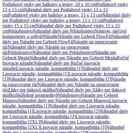
Podlahové vtoky pre balkóny a terasy, 10 x 10 cm
Podlahové vtoky
13 x 13 cm
Náhradné diely pre Podlahové vtoky 13 x 13
cm
Podlahové vtoky pre balkóny a terasy, 13 x 13 cm
Náhradné diely
pre Podlahové vtoky pre balkóny a terasy, 13 x 13 cm
Podlahové
vtoky 15 x 15 cm
Náhradné diely pre Podlahové vtoky 15 x 15
cm
Príslušenstvo
Náhradné diely pre Príslušenstvo
Nástroje, sieťové
komponenty a softvér
Náradie
Náradie pre Geberit FlowFit
Náhradné
diely pre Náradie pre Geberit FlowFit
Náradie na opracovanie
rúr
Náhradné diely pre Náradie na opracovanie
rúr
Príslušenstvo
Náhradné diely pre Príslušenstvo
Náradie pre
Geberit Mepla
Náhradné diely pre Náradie pre Geberit Mepla
Ručné
lisovacie náradie
Náhradné diely pre Ručné lisovacie
náradie
Lisovacie náradie, kompatibilita [1]
Náhradné diely pre
Lisovacie náradie, kompatibilita [1]
Lisovacie náradie, kompatibilita
[2]
Náhradné diely pre Lisovacie náradie, kompatibilita [2]
Náradie
na opracovanie rúr
Náhradné diely pre Náradie na opracovanie
rúr
Zátky pre tlakovú skúšku
Náhradné diely pre Zátky pre tlakovú
skúšku
Skúšobné prostriedky
Príslušenstvo
Náradie pre Geberit
Mapress
Náhradné diely pre Náradie pre Geberit Mapress
Lisovacie
náradie, kompatibilita [1]
Náhradné diely pre Lisovacie náradie,
kompatibilita [1]
Lisovacie náradie, kompatibilita [2]
Náhradné diely
pre Lisovacie náradie, kompatibilita [2]
Lisovacie náradie,
kompatibilita [2XL]
Náhradné diely pre Lisovacie náradie,
kompatibilita [2XL]
Lisovacie náradie, kompatibilita [3]
Náhradné
diely pre Lisovacie náradie, kompatibilita [3]
Kompatibilita