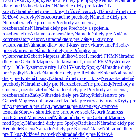
1.0215
Vsuvky
Spojky
Náhradné diely pre Spojky
Redukcie
Náhradné
diely pre Redukcie
Kolená
Náhradné diely pre Kolená
T-
kusy
Náhradné diely pre T-kusy
Krížové tvarovky
Náhradné diely pre
Krížové tvarovky
Nerozoberateľné prechody
Náhradné diely pre
Nerozoberateľné prechody
Prechody a spojenia,
rozoberateľné
Náhradné diely pre Prechody a spojenia,
rozoberateľné
Axiálne kompenzátory
Náhradné diely pre Axiálne
kompenzátory
Zátky
Náhradné diely pre Zátky
T-kusy pre
vykurovanie
Náhradné diely pre T-kusy pre vykurovanie
Prípojky
pre vykurovanie
Náhradné diely pre Prípojky pre
vykurovanie
Geberit Mapress uhlíková oceľ, modré FKM
Náhradné
diely pre Geberit Mapress uhlíková oceľ, modré FKM
Systémové
rúry 1.0034
Systémové rúry 1.0215
Vsuvky
Spojky
Náhradné diely
pre Spojky
Redukcie
Náhradné diely pre Redukcie
Kolená
Náhradné
diely pre Kolená
T-kusy
Náhradné diely pre T-kusy
Nerozoberateľné
prechody
Náhradné diely pre Nerozoberateľné prechody
Prechody a
spojenia, rozoberateľné
Náhradné diely pre Prechody a spojenia,
rozoberateľné
Zátky
Náhradné diely pre Zátky
Príslušenstvo pre
Geberit Mapress uhlíková oceľ
Izolácia pre rúry a tvarovky
Kryty pre
rúry
Upevnenia pre rúry
Upevnenia pre nástenky
Systémové
tesnenia
Súpravy skrutiek pre prírubové spoje
Geberit Mapress
meď
Geberit Mapress meď
Náhradné diely pre Geberit Mapress
meď
Spojky
Náhradné diely pre Spojky
Redukcie
Náhradné diely pre
Redukcie
Kolená
Náhradné diely pre Kolená
T-kusy
Náhradné diely
pre T-kusy
Krížové tvarovky
Náhradné diely pre Krížové