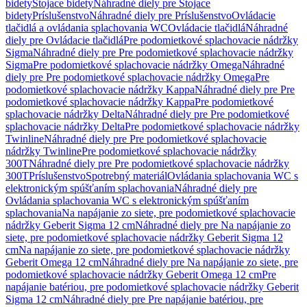
bidety
Stojace bidety
Náhradné diely pre Stojace
bidety
Príslušenstvo
Náhradné diely pre Príslušenstvo
Ovládacie
tlačidlá a ovládania splachovania WC
Ovládacie tlačidlá
Náhradné
diely pre Ovládacie tlačidlá
Pre podomietkové splachovacie nádržky
Sigma
Náhradné diely pre Pre podomietkové splachovacie nádržky
Sigma
Pre podomietkové splachovacie nádržky Omega
Náhradné
diely pre Pre podomietkové splachovacie nádržky Omega
Pre
podomietkové splachovacie nádržky Kappa
Náhradné diely pre Pre
podomietkové splachovacie nádržky Kappa
Pre podomietkové
splachovacie nádržky Delta
Náhradné diely pre Pre podomietkové
splachovacie nádržky Delta
Pre podomietkové splachovacie nádržky
Twinline
Náhradné diely pre Pre podomietkové splachovacie
nádržky Twinline
Pre podomietkové splachovacie nádržky
300T
Náhradné diely pre Pre podomietkové splachovacie nádržky
300T
Príslušenstvo
Spotrebný materiál
Ovládania splachovania WC s
elektronickým spúšťaním splachovania
Náhradné diely pre
Ovládania splachovania WC s elektronickým spúšťaním
splachovania
Na napájanie zo siete, pre podomietkové splachovacie
nádržky Geberit Sigma 12 cm
Náhradné diely pre Na napájanie zo
siete, pre podomietkové splachovacie nádržky Geberit Sigma 12
cm
Na napájanie zo siete, pre podomietkové splachovacie nádržky
Geberit Omega 12 cm
Náhradné diely pre Na napájanie zo siete, pre
podomietkové splachovacie nádržky Geberit Omega 12 cm
Pre
napájanie batériou, pre podomietkové splachovacie nádržky Geberit
Sigma 12 cm
Náhradné diely pre Pre napájanie batériou, pre