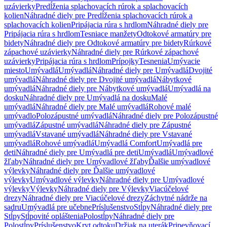
uzávierky
Predĺženia splachovacích rúrok a splachovacích
kolien
Náhradné diely pre Predĺženia splachovacích rúrok a
splachovacích kolien
Pripájacia rúra s hrdlom
Náhradné diely pre
Pripájacia rúra s hrdlom
Tesniace manžety
Odtokové armatúry pre
bidety
Náhradné diely pre Odtokové armatúry pre bidety
Rúrkové
zápachové uzávierky
Náhradné diely pre Rúrkové zápachové
uzávierky
Pripájacia rúra s hrdlom
Prípojky
Tesnenia
Umývacie
miesto
Umývadlá
Umývadlá
Náhradné diely pre Umývadlá
Dvojité
umývadlá
Náhradné diely pre Dvojité umývadlá
Nábytkové
umývadlá
Náhradné diely pre Nábytkové umývadlá
Umývadlá na
dosku
Náhradné diely pre Umývadlá na dosku
Malé
umývadlá
Náhradné diely pre Malé umývadlá
Rohové malé
umývadlo
Polozápustné umývadlá
Náhradné diely pre Polozápustné
umývadlá
Zápustné umývadlá
Náhradné diely pre Zápustné
umývadlá
Vstavané umývadlá
Náhradné diely pre Vstavané
umývadlá
Rohové umývadlá
Umývadlá Comfort
Umývadlá pre
deti
Náhradné diely pre Umývadlá pre deti
Umývadlá
Umývadlové
žľaby
Náhradné diely pre Umývadlové žľaby
Ďalšie umývadlové
výlevky
Náhradné diely pre Ďalšie umývadlové
výlevky
Umývadlové výlevky
Náhradné diely pre Umývadlové
výlevky
Výlevky
Náhradné diely pre Výlevky
Viacúčelové
drezy
Náhradné diely pre Viacúčelové drezy
Záchytné nádrže na
sadru
Umývadlá pre učebne
Príslušenstvo
Stĺpy
Náhradné diely pre
Stĺpy
Stĺpovité opláštenia
Polostĺpy
Náhradné diely pre
Polostĺpy
Príslušenstvo
Kryt odtoku
Držiak na uterák
Pripevňovací