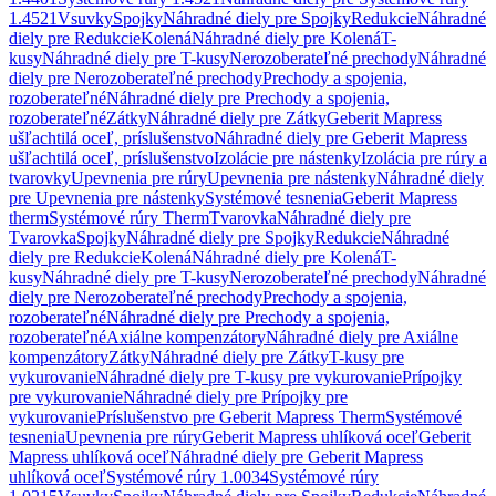
1.4521
Vsuvky
Spojky
Náhradné diely pre Spojky
Redukcie
Náhradné
diely pre Redukcie
Kolená
Náhradné diely pre Kolená
T-
kusy
Náhradné diely pre T-kusy
Nerozoberateľné prechody
Náhradné
diely pre Nerozoberateľné prechody
Prechody a spojenia,
rozoberateľné
Náhradné diely pre Prechody a spojenia,
rozoberateľné
Zátky
Náhradné diely pre Zátky
Geberit Mapress
ušľachtilá oceľ, príslušenstvo
Náhradné diely pre Geberit Mapress
ušľachtilá oceľ, príslušenstvo
Izolácie pre nástenky
Izolácia pre rúry a
tvarovky
Upevnenia pre rúry
Upevnenia pre nástenky
Náhradné diely
pre Upevnenia pre nástenky
Systémové tesnenia
Geberit Mapress
therm
Systémové rúry Therm
Tvarovka
Náhradné diely pre
Tvarovka
Spojky
Náhradné diely pre Spojky
Redukcie
Náhradné
diely pre Redukcie
Kolená
Náhradné diely pre Kolená
T-
kusy
Náhradné diely pre T-kusy
Nerozoberateľné prechody
Náhradné
diely pre Nerozoberateľné prechody
Prechody a spojenia,
rozoberateľné
Náhradné diely pre Prechody a spojenia,
rozoberateľné
Axiálne kompenzátory
Náhradné diely pre Axiálne
kompenzátory
Zátky
Náhradné diely pre Zátky
T-kusy pre
vykurovanie
Náhradné diely pre T-kusy pre vykurovanie
Prípojky
pre vykurovanie
Náhradné diely pre Prípojky pre
vykurovanie
Príslušenstvo pre Geberit Mapress Therm
Systémové
tesnenia
Upevnenia pre rúry
Geberit Mapress uhlíková oceľ
Geberit
Mapress uhlíková oceľ
Náhradné diely pre Geberit Mapress
uhlíková oceľ
Systémové rúry 1.0034
Systémové rúry