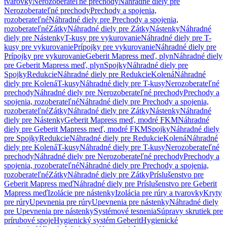
tvarovky
Nerozoberateľné prechody
Náhradné diely pre
Nerozoberateľné prechody
Prechody a spojenia,
rozoberateľné
Náhradné diely pre Prechody a spojenia,
rozoberateľné
Zátky
Náhradné diely pre Zátky
Nástenky
Náhradné
diely pre Nástenky
T-kusy pre vykurovanie
Náhradné diely pre T-
kusy pre vykurovanie
Prípojky pre vykurovanie
Náhradné diely pre
Prípojky pre vykurovanie
Geberit Mapress meď, plyn
Náhradné diely
pre Geberit Mapress meď, plyn
Spojky
Náhradné diely pre
Spojky
Redukcie
Náhradné diely pre Redukcie
Kolená
Náhradné
diely pre Kolená
T-kusy
Náhradné diely pre T-kusy
Nerozoberateľné
prechody
Náhradné diely pre Nerozoberateľné prechody
Prechody a
spojenia, rozoberateľné
Náhradné diely pre Prechody a spojenia,
rozoberateľné
Zátky
Náhradné diely pre Zátky
Nástenky
Náhradné
diely pre Nástenky
Geberit Mapress meď, modré FKM
Náhradné
diely pre Geberit Mapress meď, modré FKM
Spojky
Náhradné diely
pre Spojky
Redukcie
Náhradné diely pre Redukcie
Kolená
Náhradné
diely pre Kolená
T-kusy
Náhradné diely pre T-kusy
Nerozoberateľné
prechody
Náhradné diely pre Nerozoberateľné prechody
Prechody a
spojenia, rozoberateľné
Náhradné diely pre Prechody a spojenia,
rozoberateľné
Zátky
Náhradné diely pre Zátky
Príslušenstvo pre
Geberit Mapress meď
Náhradné diely pre Príslušenstvo pre Geberit
Mapress meď
Izolácie pre nástenky
Izolácia pre rúry a tvarovky
Kryty
pre rúry
Upevnenia pre rúry
Upevnenia pre nástenky
Náhradné diely
pre Upevnenia pre nástenky
Systémové tesnenia
Súpravy skrutiek pre
prírubové spoje
Hygienický systém Geberit
Hygienické