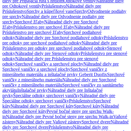
diely pre Pripájacia rúra s hrdlom
Odtokové ventily
Náhradné diely
pre Odtokové ventily
Príslušenstvo
Náhradné diely pre
Príslušenstvo
Sprchy a kúpeľňové vane
Sprchy
Odvodnenie podlahy
pre sprchy
Náhradné diely pre Odvodnenie podlahy pre
sprchy
Sprchové žľaby
Náhradné diely pre Sprchové
žľaby
Príslušenstvo pre sprchové žľaby
Náhradné diely pre
Príslušenstvo pre sprchové žľaby
Sprchové podlahové
odtoky
Náhradné diely pre Sprchové podlahové odtoky
Príslušenstvo
pre odtoky pre sprchové podlahové odtoky
Náhradné diely pre
Príslušenstvo pre odtoky pre sprchové podlahové odtoky
Stenové
odtoky
Náhradné diely pre Stenové odtoky
Príslušenstvo pre stenové
odtoky
Náhradné diely pre Príslušenstvo pre stenové
odtoky
Sprchové vaničky a sprchové plochy
Náhradné diely pre
Sprchové vaničky a sprchové plochy
Sprchové vaničky z
minerálneho materiálu a inštalačné prvky Geberit Duofix
Sprchové
vaničky z minerálneho materiálu
Náhradné diely pre Sprchové
vaničky z minerálneho materiálu
Sprchové vaničky zo sanitárneho
akrylátu
Inštalačné prvky
Náhradné diely pre Inštalačné
prvky
Špeciálne odtoky sprchovej vaničky
Náhradné diely pre
Špeciálne odtoky sprchovej vaničky
Príslušenstvo
Sprchové
kúty
Náhradné diely pre Sprchové kúty
Sprchové kúty
Náhradné
diely pre Sprchové kúty
Pevné bočné steny pre sprchu Walk-
in
Náhradné diely pre Pevné bočné steny pre sprchu Walk-in
Vaňové
zásteny
Náhradné diely pre Vaňové zásteny
Sprchové dvere
Náhradné
diely pre Sprchové dvere
Príslušenstvo
Náhradné diely pre