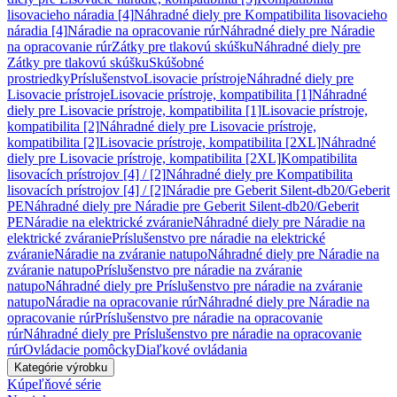
lisovacieho náradia [4]
Náhradné diely pre Kompatibilita lisovacieho
náradia [4]
Náradie na opracovanie rúr
Náhradné diely pre Náradie
na opracovanie rúr
Zátky pre tlakovú skúšku
Náhradné diely pre
Zátky pre tlakovú skúšku
Skúšobné
prostriedky
Príslušenstvo
Lisovacie prístroje
Náhradné diely pre
Lisovacie prístroje
Lisovacie prístroje, kompatibilita [1]
Náhradné
diely pre Lisovacie prístroje, kompatibilita [1]
Lisovacie prístroje,
kompatibilita [2]
Náhradné diely pre Lisovacie prístroje,
kompatibilita [2]
Lisovacie prístroje, kompatibilita [2XL]
Náhradné
diely pre Lisovacie prístroje, kompatibilita [2XL]
Kompatibilita
lisovacích prístrojov [4] / [2]
Náhradné diely pre Kompatibilita
lisovacích prístrojov [4] / [2]
Náradie pre Geberit Silent-db20/Geberit
PE
Náhradné diely pre Náradie pre Geberit Silent-db20/Geberit
PE
Náradie na elektrické zváranie
Náhradné diely pre Náradie na
elektrické zváranie
Príslušenstvo pre náradie na elektrické
zváranie
Náradie na zváranie natupo
Náhradné diely pre Náradie na
zváranie natupo
Príslušenstvo pre náradie na zváranie
natupo
Náhradné diely pre Príslušenstvo pre náradie na zváranie
natupo
Náradie na opracovanie rúr
Náhradné diely pre Náradie na
opracovanie rúr
Príslušenstvo pre náradie na opracovanie
rúr
Náhradné diely pre Príslušenstvo pre náradie na opracovanie
rúr
Ovládacie pomôcky
Diaľkové ovládania
Kategórie výrobku
Kúpeľňové série