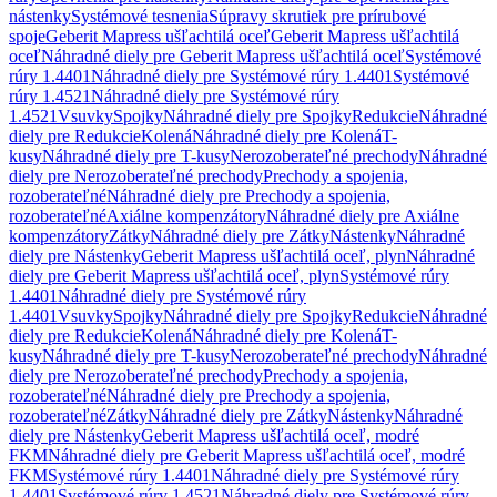
nástenky
Systémové tesnenia
Súpravy skrutiek pre prírubové
spoje
Geberit Mapress ušľachtilá oceľ
Geberit Mapress ušľachtilá
oceľ
Náhradné diely pre Geberit Mapress ušľachtilá oceľ
Systémové
rúry 1.4401
Náhradné diely pre Systémové rúry 1.4401
Systémové
rúry 1.4521
Náhradné diely pre Systémové rúry
1.4521
Vsuvky
Spojky
Náhradné diely pre Spojky
Redukcie
Náhradné
diely pre Redukcie
Kolená
Náhradné diely pre Kolená
T-
kusy
Náhradné diely pre T-kusy
Nerozoberateľné prechody
Náhradné
diely pre Nerozoberateľné prechody
Prechody a spojenia,
rozoberateľné
Náhradné diely pre Prechody a spojenia,
rozoberateľné
Axiálne kompenzátory
Náhradné diely pre Axiálne
kompenzátory
Zátky
Náhradné diely pre Zátky
Nástenky
Náhradné
diely pre Nástenky
Geberit Mapress ušľachtilá oceľ, plyn
Náhradné
diely pre Geberit Mapress ušľachtilá oceľ, plyn
Systémové rúry
1.4401
Náhradné diely pre Systémové rúry
1.4401
Vsuvky
Spojky
Náhradné diely pre Spojky
Redukcie
Náhradné
diely pre Redukcie
Kolená
Náhradné diely pre Kolená
T-
kusy
Náhradné diely pre T-kusy
Nerozoberateľné prechody
Náhradné
diely pre Nerozoberateľné prechody
Prechody a spojenia,
rozoberateľné
Náhradné diely pre Prechody a spojenia,
rozoberateľné
Zátky
Náhradné diely pre Zátky
Nástenky
Náhradné
diely pre Nástenky
Geberit Mapress ušľachtilá oceľ, modré
FKM
Náhradné diely pre Geberit Mapress ušľachtilá oceľ, modré
FKM
Systémové rúry 1.4401
Náhradné diely pre Systémové rúry
1.4401
Systémové rúry 1.4521
Náhradné diely pre Systémové rúry