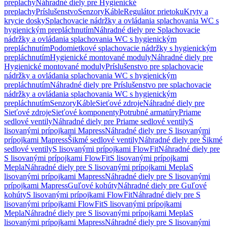
preplachy
Náhradné diely pre Hygienické
preplachy
Príslušenstvo
Senzory
Káble
Regulátor prietoku
Kryty a
krycie dosky
Splachovacie nádržky a ovládania splachovania WC s
hygienickým prepláchnutím
Náhradné diely pre Splachovacie
nádržky a ovládania splachovania WC s hygienickým
prepláchnutím
Podomietkové splachovacie nádržky s hygienickým
prepláchnutím
Hygienické montované moduly
Náhradné diely pre
Hygienické montované moduly
Príslušenstvo pre splachovacie
nádržky a ovládania splachovania WC s hygienickým
prepláchnutím
Náhradné diely pre Príslušenstvo pre splachovacie
nádržky a ovládania splachovania WC s hygienickým
prepláchnutím
Senzory
Káble
Sieťové zdroje
Náhradné diely pre
Sieťové zdroje
Sieťové komponenty
Potrubné armatúry
Priame
sedlové ventily
Náhradné diely pre Priame sedlové ventily
S
lisovanými prípojkami Mapress
Náhradné diely pre S lisovanými
prípojkami Mapress
Šikmé sedlové ventily
Náhradné diely pre Šikmé
sedlové ventily
S lisovanými prípojkami FlowFit
Náhradné diely pre
S lisovanými prípojkami FlowFit
S lisovanými prípojkami
Mepla
Náhradné diely pre S lisovanými prípojkami Mepla
S
lisovanými prípojkami Mapress
Náhradné diely pre S lisovanými
prípojkami Mapress
Guľové kohúty
Náhradné diely pre Guľové
kohúty
S lisovanými prípojkami FlowFit
Náhradné diely pre S
lisovanými prípojkami FlowFit
S lisovanými prípojkami
Mepla
Náhradné diely pre S lisovanými prípojkami Mepla
S
lisovanými prípojkami Mapress
Náhradné diely pre S lisovanými