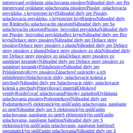
integrované ovládanie splachovania pisoárov
Náhradné diely pre Pre
integrované ovládanie splachovania pisoárov
Pisoáre, splachovacia
prevádzka, s krytom/pre kryt
Náhradné diely pre Pisoáre,
splachovacia prevádzka, s krytom/pre kryt
Rimless
Náhradné diely
pre Rimless
So splachovacím okrajom
Náhradné diely pre So
splachovacím okrajom
Pisoáre, bezvodná prevádzka
Náhradné diely
pre Pisoáre, bezvodná prevádzka
Bez krytu
Náhradné diely pre Bez
krytu
Deliace steny pisoárov
Náhradné diely pre Deliace steny
pisoárov
Deliace steny pisoárov z plastu
Náhradné diely pre Deliace
steny pisoárov z plastu
Deliace steny pisoárov zo skla
Náhradné diely
pre Deliace steny pisoárov zo skla
Deliace steny pisoárov zo
sanitárnej keramiky
Náhradné diely pre Deliace steny pisoárov zo
sanitárnej keramiky
Príslušenstvo
Náhradné diely pre
Príslušenstvo
Kryty pisoárov
Zápachové uzávierky a ich
príslušenstvo
Splachovacie rúrky, splachovacie kolená a
prechody
Náhradné diely pre Splachovacie rúrky, splachovacie
kolená a prechody
Pripevňovací materiál
Odtokové
ventily
Rozdeľovač splachovania
Prípojky zariadení
Ovládania
splachovania pisoárov
Podomietkové
Náhradné diely pre
Podomietkové
S elektronickým spúšťaním splachovania, napájanie
zo siete
Náhradné diely pre S elektronickým spúšťaním
splachovania, napájanie zo siete
S elektronickým spúšťaním
splachovania, napájanie batériou
Náhradné diely pre S
elektronickým spúšťaním splachovania, napájanie batériou
S
pneumatickým spúšťaním splachovania
Náhradné diely pre S