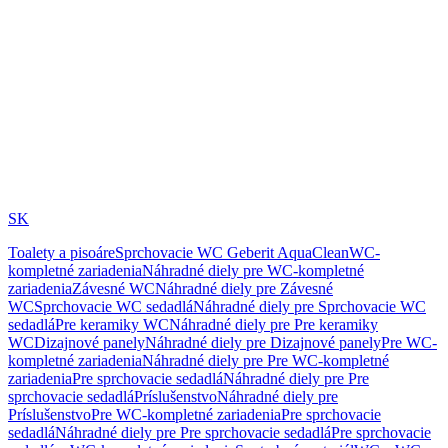
SK
Toalety a pisoáre
Sprchovacie WC Geberit AquaClean
WC-
kompletné zariadenia
Náhradné diely pre WC-kompletné
zariadenia
Závesné WC
Náhradné diely pre Závesné
WC
Sprchovacie WC sedadlá
Náhradné diely pre Sprchovacie WC
sedadlá
Pre keramiky WC
Náhradné diely pre Pre keramiky
WC
Dizajnové panely
Náhradné diely pre Dizajnové panely
Pre WC-
kompletné zariadenia
Náhradné diely pre Pre WC-kompletné
zariadenia
Pre sprchovacie sedadlá
Náhradné diely pre Pre
sprchovacie sedadlá
Príslušenstvo
Náhradné diely pre
Príslušenstvo
Pre WC-kompletné zariadenia
Pre sprchovacie
sedadlá
Náhradné diely pre Pre sprchovacie sedadlá
Pre sprchovacie