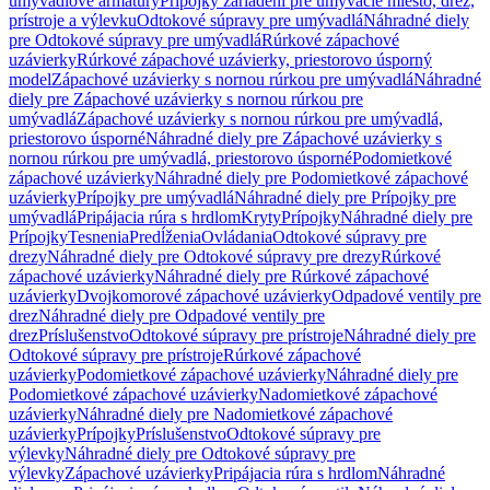
umývadlové armatúry
Prípojky zariadení pre umývacie miesto, drez,
prístroje a výlevku
Odtokové súpravy pre umývadlá
Náhradné diely
pre Odtokové súpravy pre umývadlá
Rúrkové zápachové
uzávierky
Rúrkové zápachové uzávierky, priestorovo úsporný
model
Zápachové uzávierky s nornou rúrkou pre umývadlá
Náhradné
diely pre Zápachové uzávierky s nornou rúrkou pre
umývadlá
Zápachové uzávierky s nornou rúrkou pre umývadlá,
priestorovo úsporné
Náhradné diely pre Zápachové uzávierky s
nornou rúrkou pre umývadlá, priestorovo úsporné
Podomietkové
zápachové uzávierky
Náhradné diely pre Podomietkové zápachové
uzávierky
Prípojky pre umývadlá
Náhradné diely pre Prípojky pre
umývadlá
Pripájacia rúra s hrdlom
Kryty
Prípojky
Náhradné diely pre
Prípojky
Tesnenia
Predĺženia
Ovládania
Odtokové súpravy pre
drezy
Náhradné diely pre Odtokové súpravy pre drezy
Rúrkové
zápachové uzávierky
Náhradné diely pre Rúrkové zápachové
uzávierky
Dvojkomorové zápachové uzávierky
Odpadové ventily pre
drez
Náhradné diely pre Odpadové ventily pre
drez
Príslušenstvo
Odtokové súpravy pre prístroje
Náhradné diely pre
Odtokové súpravy pre prístroje
Rúrkové zápachové
uzávierky
Podomietkové zápachové uzávierky
Náhradné diely pre
Podomietkové zápachové uzávierky
Nadomietkové zápachové
uzávierky
Náhradné diely pre Nadomietkové zápachové
uzávierky
Prípojky
Príslušenstvo
Odtokové súpravy pre
výlevky
Náhradné diely pre Odtokové súpravy pre
výlevky
Zápachové uzávierky
Pripájacia rúra s hrdlom
Náhradné