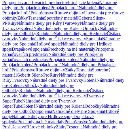
Pripojenia zariaďovacích predmetov
Pripájacie kolená
Náhradné
diely pre Pripájacie kolená
Pripájacie hrdlá
Náhradné diely pre
Pripájacie hrdlá
Príslušenstvo
Rúrové objímky
Upevnenia pre rúrové
objímky
Zátky
Tesnenia
Spotrebný materiál
Geberit Silent-
PP
Rúry
Náhradné diely pre Rúry
Tvarovky
Náhradné diely pre
Tvarovky
Kolená
Náhradné diely pre Kolená
Odbočky
Náhradné
diely pre Odbočky
Redukcie
Náhradné diely pre Redukcie
Čistiace
tvarovky
Náhradné diely pre Čistiace tvarovky
Spojenia
Náhradné
diely pre Spojenia
Hrdlové spoje
Náhradné diely pre Hrdlové
spoje
Drapákové spojenia
Prechody na iné materiály
Pripojenia
zariaďovacích predmetov
Náhradné diely pre Pripojenia
zariaďovacích predmetov
Pripájacie kolená
Náhradné diely pre
Pripájacie kolená
Pripájacie hrdlá
Náhradné diely pre Pripájacie
hrdlá
Príslušenstvo
Rúrové objímky
Zátky
Tesnenia
Spotrebný
materiál
Geberit Silent-Pro
Rúry
Náhradné diely pre
Rúry
Tvarovky
Náhradné diely pre Tvarovky
Kolená
Náhradné diely
pre Kolená
Odbočky
Náhradné diely pre
Odbočky
Redukcie
Náhradné diely pre Redukcie
Čistiace
tvarovky
Náhradné diely pre Čistiace tvarovky
Tvarovky
SuperTube
Náhradné diely pre Tvarovky
SuperTube
Kolená
Náhradné diely pre Kolená
Odbočky
Náhradné
diely pre Odbočky
Spojenia
Náhradné diely pre Spojenia
Hrdlové
spoje
Náhradné diely pre Hrdlové spoje
Drapákové
spojenia
Prechody na iné materiály
Príslušenstvo
Náhradné diely pre
Príslušenstvo
Rúrové objímky
Zátky
Tesnenia
Náhradné diely pre