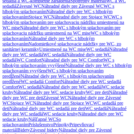
sedadlá a WC-kompletné zariadenia
Spotrebný materiál
WC a WC
sedadlá
Závesné WC
Náhradné diely pre Závesné WC
WC s
hlbokým splachovaním
Náhradné diely pre WC s hlbokým
splachovaním
Stojace WC
Náhradné diely pre Stojace WC
WC s
hlbokým splachovaním pre splachovaciu nádržku umiestnenú na
WC mise
Náhradné diely pre WC s hlbokým splachovaním pre
splachovaciu nádržku umiestnenú na WC mise
WC s hlbokým
splachovaním
Náhradné diely pre WC s hlbokým
splachovaním
Nadomietkové splachovacie nádržky pre WC, zo
sanitárnej keramiky
Umiestnené na WC mise
WC sedadlá
Náhradné
diely pre WC sedadlá
WC sedadlá
Náhradné diely pre WC
sedadlá
WC Comfort
Náhradné diely pre WC Comfort
WC s
hlbokým splachovaním vyvýšené
Náhradné diely pre WC s hlbokým
splachovaním vyvýšené
WC s hlbokým splachovaním
predĺžené
Náhradné diely pre WC s hlbokým splachovaním
predĺžené
WC sedadlá Comfort
Náhradné diely pre WC sedadlá
Comfort
WC sedadlá
Náhradné diely pre WC sedadlá
WC sedacie
kruhy
Náhradné diely pre WC sedacie kruhy
WC pre deti
Náhradné
diely pre WC pre deti
Závesné WC
Náhradné diely pre Závesné
WC
Stojace WC
Náhradné diely pre Stojace WC
WC sedadlá pre
deti
Náhradné diely pre WC sedadlá pre deti
WC sedadlá
Náhradné
diely pre WC sedadlá
WC sedacie kruhy
Náhradné diely pre WC
sedacie kruhy
Nášľapné WC
So
splachovaním
Príslušenstvo
Prípojky
Pripevňovací
materiál
Bidety
Závesné bidety
Náhradné diely pre Závesné