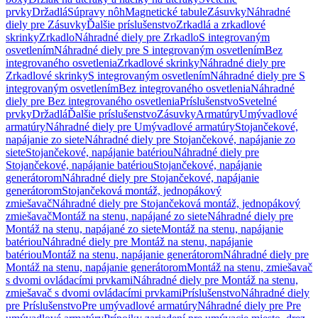
prvky
Držadlá
Súpravy nôh
Magnetické tabule
Zásuvky
Náhradné
diely pre Zásuvky
Ďalšie príslušenstvo
Zrkadlá a zrkadlové
skrinky
Zrkadlo
Náhradné diely pre Zrkadlo
S integrovaným
osvetlením
Náhradné diely pre S integrovaným osvetlením
Bez
integrovaného osvetlenia
Zrkadlové skrinky
Náhradné diely pre
Zrkadlové skrinky
S integrovaným osvetlením
Náhradné diely pre S
integrovaným osvetlením
Bez integrovaného osvetlenia
Náhradné
diely pre Bez integrovaného osvetlenia
Príslušenstvo
Svetelné
prvky
Držadlá
Ďalšie príslušenstvo
Zásuvky
Armatúry
Umývadlové
armatúry
Náhradné diely pre Umývadlové armatúry
Stojančekové,
napájanie zo siete
Náhradné diely pre Stojančekové, napájanie zo
siete
Stojančekové, napájanie batériou
Náhradné diely pre
Stojančekové, napájanie batériou
Stojančekové, napájanie
generátorom
Náhradné diely pre Stojančekové, napájanie
generátorom
Stojančeková montáž, jednopákový
zmiešavač
Náhradné diely pre Stojančeková montáž, jednopákový
zmiešavač
Montáž na stenu, napájané zo siete
Náhradné diely pre
Montáž na stenu, napájané zo siete
Montáž na stenu, napájanie
batériou
Náhradné diely pre Montáž na stenu, napájanie
batériou
Montáž na stenu, napájanie generátorom
Náhradné diely pre
Montáž na stenu, napájanie generátorom
Montáž na stenu, zmiešavač
s dvomi ovládacími prvkami
Náhradné diely pre Montáž na stenu,
zmiešavač s dvomi ovládacími prvkami
Príslušenstvo
Náhradné diely
pre Príslušenstvo
Pre umývadlové armatúry
Náhradné diely pre Pre