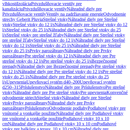
vlhkosti
Izolácia
Privzdušňovacie ventily pre
kanalizáciu
Privzdušňovacie ventily
Náhradné diely pre
Privzdušňovacie ventily
Ventily na zadržiavanie energie
Odvodnenie
strechy Geberit Pluvia
Strešné vtoky
Náhradné diely pre Strešné
vtoky
Strešné vtoky do 12 l/s
Náhradné diely pre Strešné vtoky do 12
l/s
Strešné vtoky do 25 l/s
Náhradné diely pre Strešné vtoky do 25
l/s
Strešné vtoky pre strešné žľaby
Náhradné diely pre Strešné vtoky
pre strešné žľaby
Strešné vtoky do 12 l/s
Náhradné diely pre Strešné
vtoky do 12 l/s
Strešné vtoky do 25 l/s
Náhradné diely pre Strešné
vtoky do 25 l/s
Prvky parozábrany
Náhradné diely pre Prvky
parozábrany
Pre strešné vtoky do 12 l/s
Náhradné diely pre Pre
strešné vtoky do 12 l/s
Pre strešné vtoky do 25 l/s
Bezpečnostné
prepady
Náhradné diely pre Bezpečnostné prepady
Pre strešné vtoky
do 12 l/s
Náhradné diely pre Pre strešné vtoky do 12 l/s
Pre strešné
vtoky do 25 l/s
Náhradné diely pre Pre strešné vtoky do 25
l/s
Upevnenia
Upevňovací systém d40–200
Upevňovací systém
d250–315
Príslušenstvo
Náhradné diely pre Príslušenstvo
Pre strešné
vtoky
Náhradné diely pre Pre strešné vtoky
Pre upevnenia
Konvenčné
odvodnenie striech
Strešné vtoky
Náhradné diely pre Strešné
vtoky
Prvky parozábrany
Náhradné diely pre Prvky
parozábrany
Príslušenstvo
Odvodnenie podlahy
Podlahové vtoky pre
vnútorné a vonkajšie použitie
Náhradné diely pre Podlahové vtoky
pre vnútorné a vonkajšie použitie
Podlahové vtoky 10 x 10
cm
Náhradné diely pre Podlahové vtoky 10 x 10 cm
Podlahové
vtoky pre balkóny a terasy, 10 x 10 cm
Náhradné diely pre