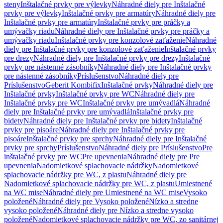
steny
Inštalačné prvky pre výlevky
Náhradné diely pre Inštalačné
prvky pre výlevky
Inštalačné prvky pre armatúry
Náhradné diely pre
Inštalačné prvky pre armatúry
Inštalačné prvky pre práčky a
umývačky riadu
Náhradné diely pre Inštalačné prvky pre práčky a
umývačky riadu
Inštalačné prvky pre konzolové zaťaženie
Náhradné
diely pre Inštalačné prvky pre konzolové zaťaženie
Inštalačné prvky
pre drezy
Náhradné diely pre Inštalačné prvky pre drezy
Inštalačné
prvky pre nástenné zásobníky
Náhradné diely pre Inštalačné prvky
pre nástenné zásobníky
Príslušenstvo
Náhradné diely pre
Príslušenstvo
Geberit Kombifix
Inštalačné prvky
Náhradné diely pre
Inštalačné prvky
Inštalačné prvky pre WC
Náhradné diely pre
Inštalačné prvky pre WC
Inštalačné prvky pre umývadlá
Náhradné
diely pre Inštalačné prvky pre umývadlá
Inštalačné prvky pre
bidety
Náhradné diely pre Inštalačné prvky pre bidety
Inštalačné
prvky pre pisoáre
Náhradné diely pre Inštalačné prvky pre
pisoáre
Inštalačné prvky pre sprchy
Náhradné diely pre Inštalačné
prvky pre sprchy
Príslušenstvo
Náhradné diely pre Príslušenstvo
Pre
inštalačné prvky pre WC
Pre upevnenia
Náhradné diely pre Pre
upevnenia
Nadomietkové splachovacie nádržky
Nadomietkové
splachovacie nádržky pre WC, z plastu
Náhradné diely pre
Nadomietkové splachovacie nádržky pre WC, z plastu
Umiestnené
na WC mise
Náhradné diely pre Umiestnené na WC mise
Vysoko
položené
Náhradné diely pre Vysoko položené
Nízko a stredne
vysoko položené
Náhradné diely pre Nízko a stredne vysoko
položené
Nadomietkové splachovacie nádržky pre WC, zo sanitárnej