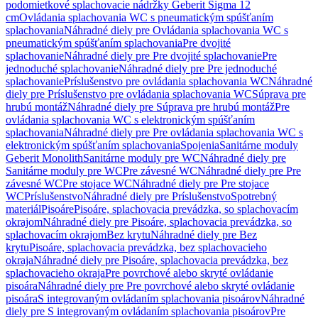
podomietkové splachovacie nádržky Geberit Sigma 12
cm
Ovládania splachovania WC s pneumatickým spúšťaním
splachovania
Náhradné diely pre Ovládania splachovania WC s
pneumatickým spúšťaním splachovania
Pre dvojité
splachovanie
Náhradné diely pre Pre dvojité splachovanie
Pre
jednoduché splachovanie
Náhradné diely pre Pre jednoduché
splachovanie
Príslušenstvo pre ovládania splachovania WC
Náhradné
diely pre Príslušenstvo pre ovládania splachovania WC
Súprava pre
hrubú montáž
Náhradné diely pre Súprava pre hrubú montáž
Pre
ovládania splachovania WC s elektronickým spúšťaním
splachovania
Náhradné diely pre Pre ovládania splachovania WC s
elektronickým spúšťaním splachovania
Spojenia
Sanitárne moduly
Geberit Monolith
Sanitárne moduly pre WC
Náhradné diely pre
Sanitárne moduly pre WC
Pre závesné WC
Náhradné diely pre Pre
závesné WC
Pre stojace WC
Náhradné diely pre Pre stojace
WC
Príslušenstvo
Náhradné diely pre Príslušenstvo
Spotrebný
materiál
Pisoáre
Pisoáre, splachovacia prevádzka, so splachovacím
okrajom
Náhradné diely pre Pisoáre, splachovacia prevádzka, so
splachovacím okrajom
Bez krytu
Náhradné diely pre Bez
krytu
Pisoáre, splachovacia prevádzka, bez splachovacieho
okraja
Náhradné diely pre Pisoáre, splachovacia prevádzka, bez
splachovacieho okraja
Pre povrchové alebo skryté ovládanie
pisoára
Náhradné diely pre Pre povrchové alebo skryté ovládanie
pisoára
S integrovaným ovládaním splachovania pisoárov
Náhradné
diely pre S integrovaným ovládaním splachovania pisoárov
Pre