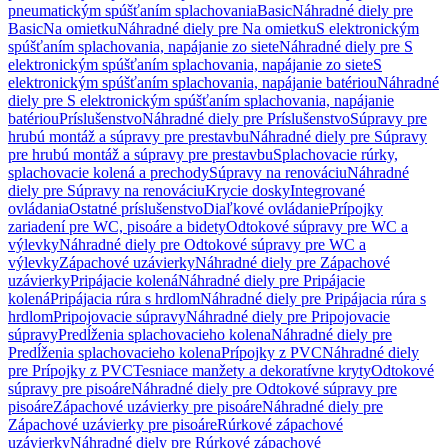
pneumatickým spúšťaním splachovania
Basic
Náhradné diely pre
Basic
Na omietku
Náhradné diely pre Na omietku
S elektronickým
spúšťaním splachovania, napájanie zo siete
Náhradné diely pre S
elektronickým spúšťaním splachovania, napájanie zo siete
S
elektronickým spúšťaním splachovania, napájanie batériou
Náhradné
diely pre S elektronickým spúšťaním splachovania, napájanie
batériou
Príslušenstvo
Náhradné diely pre Príslušenstvo
Súpravy pre
hrubú montáž a súpravy pre prestavbu
Náhradné diely pre Súpravy
pre hrubú montáž a súpravy pre prestavbu
Splachovacie rúrky,
splachovacie kolená a prechody
Súpravy na renováciu
Náhradné
diely pre Súpravy na renováciu
Krycie dosky
Integrované
ovládania
Ostatné príslušenstvo
Diaľkové ovládanie
Prípojky
zariadení pre WC, pisoáre a bidety
Odtokové súpravy pre WC a
výlevky
Náhradné diely pre Odtokové súpravy pre WC a
výlevky
Zápachové uzávierky
Náhradné diely pre Zápachové
uzávierky
Pripájacie kolená
Náhradné diely pre Pripájacie
kolená
Pripájacia rúra s hrdlom
Náhradné diely pre Pripájacia rúra s
hrdlom
Pripojovacie súpravy
Náhradné diely pre Pripojovacie
súpravy
Predĺženia splachovacieho kolena
Náhradné diely pre
Predĺženia splachovacieho kolena
Prípojky z PVC
Náhradné diely
pre Prípojky z PVC
Tesniace manžety a dekoratívne kryty
Odtokové
súpravy pre pisoáre
Náhradné diely pre Odtokové súpravy pre
pisoáre
Zápachové uzávierky pre pisoáre
Náhradné diely pre
Zápachové uzávierky pre pisoáre
Rúrkové zápachové
uzávierky
Náhradné diely pre Rúrkové zápachové