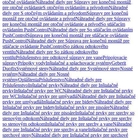
otočné ovládanie
Náhradné diely pre Súpravy pre konečnú montáž
pre otočné ovládanie
S otočným ovládaním a prívodom
Náhradné
diely pre S otočným ovládaním a prívodom
Súpravy pre konečnú
montáž pre otočné ovládanie a prívod
Náhradné diely pre Súpravy
pre konečnú montáž pre otočné ovládanie a prívod
So stláčacím
ovládaním PushControl
Náhradné diely pre So stláčacím ovládaním
PushControl
Súprava pre konečnú montáž pre stláčacie ovládanie
PushControl
Náhradné diely pre Súprava pre konečnú montáž pre
stláčacie ovládanie PushControl
So zátkou odtokového
ventilu
Náhradné diely pre So zátkou odtokového
ventilu
Príslušenstvo pre odtokové súpravy pre vane
Pripojovacie
súpravy
Prípojky vody
Inštalačné a splachovacie systémy
Geberit
Duofix
Systémové steny
Náhradné diely pre Systémové steny
Nosné
systémy
Náhradné diely pre Nosné
systémy
Opláštenia
Príslušenstvo
Náhradné diely pre
Príslušenstvo
Inštalačné prvky
Náhradné diely pre Inštalačné
prvky
Inštalačné prvky pre WC
Náhradné diely pre Inštalačné prvky
pre WC
Inštalačné prvky pre umývadlá
Náhradné diely pre Inštalačné
prvky pre umývadlá
Inštalačné prvky pre bidety
Náhradné diely pre
Inštalačné prvky pre bidety
Inštalačné prvky pre pisoáre
Náhradné
diely pre Inštalačné prvky pre pisoáre
Inštalačné prvky pre sprchy so
stenovým odtokom
Náhradné diely pre Inštalačné prvky pre sprchy
so stenovým odtokom
Inštalačné prvky pre sprchy a vane
Náhradné
diely pre Inštalačné prvky pre sprchy a vane
Inštalačné prvky pre
sprchové steny
Náhradné diely pre Inštalačné prvky pre sprchové