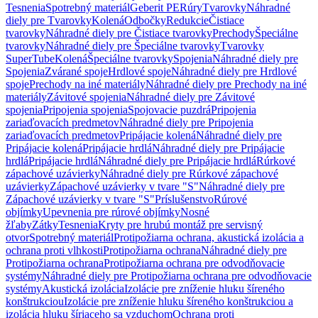
Tesnenia
Spotrebný materiál
Geberit PE
Rúry
Tvarovky
Náhradné
diely pre Tvarovky
Kolená
Odbočky
Redukcie
Čistiace
tvarovky
Náhradné diely pre Čistiace tvarovky
Prechody
Špeciálne
tvarovky
Náhradné diely pre Špeciálne tvarovky
Tvarovky
SuperTube
Kolená
Špeciálne tvarovky
Spojenia
Náhradné diely pre
Spojenia
Zvárané spoje
Hrdlové spoje
Náhradné diely pre Hrdlové
spoje
Prechody na iné materiály
Náhradné diely pre Prechody na iné
materiály
Závitové spojenia
Náhradné diely pre Závitové
spojenia
Pripojenia spojenia
Spojovacie puzdrá
Pripojenia
zariaďovacích predmetov
Náhradné diely pre Pripojenia
zariaďovacích predmetov
Pripájacie kolená
Náhradné diely pre
Pripájacie kolená
Pripájacie hrdlá
Náhradné diely pre Pripájacie
hrdlá
Pripájacie hrdlá
Náhradné diely pre Pripájacie hrdlá
Rúrkové
zápachové uzávierky
Náhradné diely pre Rúrkové zápachové
uzávierky
Zápachové uzávierky v tvare "S"
Náhradné diely pre
Zápachové uzávierky v tvare "S"
Príslušenstvo
Rúrové
objímky
Upevnenia pre rúrové objímky
Nosné
žľaby
Zátky
Tesnenia
Kryty pre hrubú montáž pre servisný
otvor
Spotrebný materiál
Protipožiarna ochrana, akustická izolácia a
ochrana proti vlhkosti
Protipožiarna ochrana
Náhradné diely pre
Protipožiarna ochrana
Protipožiarna ochrana pre odvodňovacie
systémy
Náhradné diely pre Protipožiarna ochrana pre odvodňovacie
systémy
Akustická izolácia
Izolácie pre zníženie hluku šíreného
konštrukciou
Izolácie pre zníženie hluku šíreného konštrukciou a
izolácia hluku šíriaceho sa vzduchom
Ochrana proti