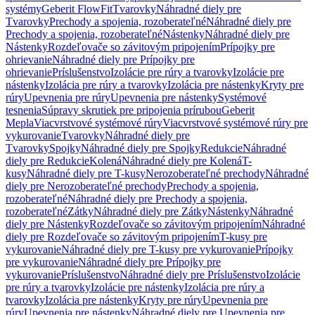
systémy
Geberit FlowFit
Tvarovky
Náhradné diely pre
Tvarovky
Prechody a spojenia, rozoberateľné
Náhradné diely pre
Prechody a spojenia, rozoberateľné
Nástenky
Náhradné diely pre
Nástenky
Rozdeľovače so závitovým pripojením
Prípojky pre
ohrievanie
Náhradné diely pre Prípojky pre
ohrievanie
Príslušenstvo
Izolácie pre rúry a tvarovky
Izolácie pre
nástenky
Izolácia pre rúry a tvarovky
Izolácia pre nástenky
Kryty pre
rúry
Upevnenia pre rúry
Upevnenia pre nástenky
Systémové
tesnenia
Súpravy skrutiek pre pripojenia prírubou
Geberit
Mepla
Viacvrstvové systémové rúry
Viacvrstvové systémové rúry pre
vykurovanie
Tvarovky
Náhradné diely pre
Tvarovky
Spojky
Náhradné diely pre Spojky
Redukcie
Náhradné
diely pre Redukcie
Kolená
Náhradné diely pre Kolená
T-
kusy
Náhradné diely pre T-kusy
Nerozoberateľné prechody
Náhradné
diely pre Nerozoberateľné prechody
Prechody a spojenia,
rozoberateľné
Náhradné diely pre Prechody a spojenia,
rozoberateľné
Zátky
Náhradné diely pre Zátky
Nástenky
Náhradné
diely pre Nástenky
Rozdeľovače so závitovým pripojením
Náhradné
diely pre Rozdeľovače so závitovým pripojením
T-kusy pre
vykurovanie
Náhradné diely pre T-kusy pre vykurovanie
Prípojky
pre vykurovanie
Náhradné diely pre Prípojky pre
vykurovanie
Príslušenstvo
Náhradné diely pre Príslušenstvo
Izolácie
pre rúry a tvarovky
Izolácie pre nástenky
Izolácia pre rúry a
tvarovky
Izolácia pre nástenky
Kryty pre rúry
Upevnenia pre
rúry
Upevnenia pre nástenky
Náhradné diely pre Upevnenia pre