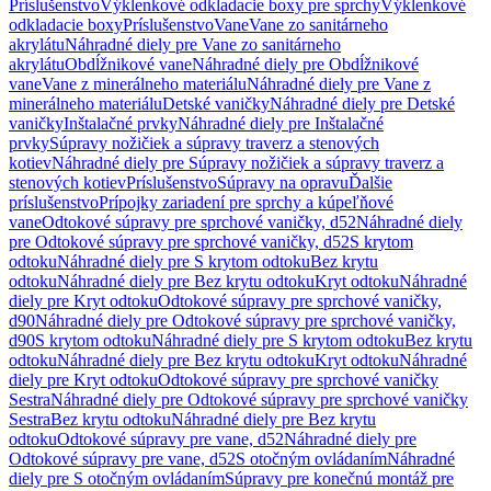
Príslušenstvo
Výklenkové odkladacie boxy pre sprchy
Výklenkové
odkladacie boxy
Príslušenstvo
Vane
Vane zo sanitárneho
akrylátu
Náhradné diely pre Vane zo sanitárneho
akrylátu
Obdĺžnikové vane
Náhradné diely pre Obdĺžnikové
vane
Vane z minerálneho materiálu
Náhradné diely pre Vane z
minerálneho materiálu
Detské vaničky
Náhradné diely pre Detské
vaničky
Inštalačné prvky
Náhradné diely pre Inštalačné
prvky
Súpravy nožičiek a súpravy traverz a stenových
kotiev
Náhradné diely pre Súpravy nožičiek a súpravy traverz a
stenových kotiev
Príslušenstvo
Súpravy na opravu
Ďalšie
príslušenstvo
Prípojky zariadení pre sprchy a kúpeľňové
vane
Odtokové súpravy pre sprchové vaničky, d52
Náhradné diely
pre Odtokové súpravy pre sprchové vaničky, d52
S krytom
odtoku
Náhradné diely pre S krytom odtoku
Bez krytu
odtoku
Náhradné diely pre Bez krytu odtoku
Kryt odtoku
Náhradné
diely pre Kryt odtoku
Odtokové súpravy pre sprchové vaničky,
d90
Náhradné diely pre Odtokové súpravy pre sprchové vaničky,
d90
S krytom odtoku
Náhradné diely pre S krytom odtoku
Bez krytu
odtoku
Náhradné diely pre Bez krytu odtoku
Kryt odtoku
Náhradné
diely pre Kryt odtoku
Odtokové súpravy pre sprchové vaničky
Sestra
Náhradné diely pre Odtokové súpravy pre sprchové vaničky
Sestra
Bez krytu odtoku
Náhradné diely pre Bez krytu
odtoku
Odtokové súpravy pre vane, d52
Náhradné diely pre
Odtokové súpravy pre vane, d52
S otočným ovládaním
Náhradné
diely pre S otočným ovládaním
Súpravy pre konečnú montáž pre