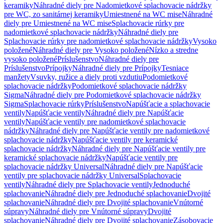
keramiky
Náhradné diely pre Nadomietkové splachovacie nádržky
pre WC, zo sanitárnej keramiky
Umiestnené na WC mise
Náhradné
diely pre Umiestnené na WC mise
Splachovacie rúrky pre
nadomietkové splachovacie nádržky
Náhradné diely pre
Splachovacie rúrky pre nadomietkové splachovacie nádržky
Vysoko
položené
Náhradné diely pre Vysoko položené
Nízko a stredne
vysoko položené
Príslušenstvo
Náhradné diely pre
Príslušenstvo
Prípojky
Náhradné diely pre Prípojky
Tesniace
manžety
Vsuvky, ružice a diely proti vzdutiu
Podomietkové
splachovacie nádržky
Podomietkové splachovacie nádržky
Sigma
Náhradné diely pre Podomietkové splachovacie nádržky
Sigma
Splachovacie rúrky
Príslušenstvo
Napúšťacie a splachovacie
ventily
Napúšťacie ventily
Náhradné diely pre Napúšťacie
ventily
Napúšťacie ventily pre nadomietkové splachovacie
nádržky
Náhradné diely pre Napúšťacie ventily pre nadomietkové
splachovacie nádržky
Napúšťacie ventily pre keramické
splachovacie nádržky
Náhradné diely pre Napúšťacie ventily pre
keramické splachovacie nádržky
Napúšťacie ventily pre
splachovacie nádržky Universal
Náhradné diely pre Napúšťacie
ventily pre splachovacie nádržky Universal
Splachovacie
ventily
Náhradné diely pre Splachovacie ventily
Jednoduché
splachovanie
Náhradné diely pre Jednoduché splachovanie
Dvojité
splachovanie
Náhradné diely pre Dvojité splachovanie
Vnútorné
súpravy
Náhradné diely pre Vnútorné súpravy
Dvojité
splachovanie
Náhradné diely pre Dvojité splachovanie
Zásobovacie