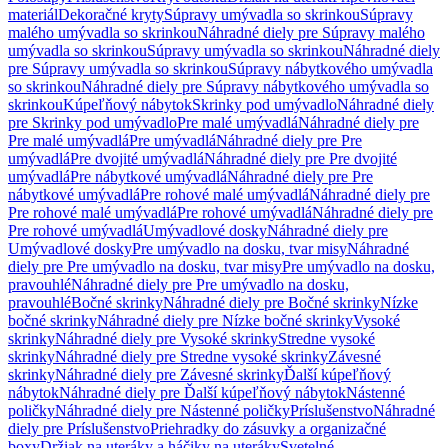
materiál
Dekoračné kryty
Súpravy umývadla so skrinkou
Súpravy
malého umývadla so skrinkou
Náhradné diely pre Súpravy malého
umývadla so skrinkou
Súpravy umývadla so skrinkou
Náhradné diely
pre Súpravy umývadla so skrinkou
Súpravy nábytkového umývadla
so skrinkou
Náhradné diely pre Súpravy nábytkového umývadla so
skrinkou
Kúpeľňový nábytok
Skrinky pod umývadlo
Náhradné diely
pre Skrinky pod umývadlo
Pre malé umývadlá
Náhradné diely pre
Pre malé umývadlá
Pre umývadlá
Náhradné diely pre Pre
umývadlá
Pre dvojité umývadlá
Náhradné diely pre Pre dvojité
umývadlá
Pre nábytkové umývadlá
Náhradné diely pre Pre
nábytkové umývadlá
Pre rohové malé umývadlá
Náhradné diely pre
Pre rohové malé umývadlá
Pre rohové umývadlá
Náhradné diely pre
Pre rohové umývadlá
Umývadlové dosky
Náhradné diely pre
Umývadlové dosky
Pre umývadlo na dosku, tvar misy
Náhradné
diely pre Pre umývadlo na dosku, tvar misy
Pre umývadlo na dosku,
pravouhlé
Náhradné diely pre Pre umývadlo na dosku,
pravouhlé
Bočné skrinky
Náhradné diely pre Bočné skrinky
Nízke
bočné skrinky
Náhradné diely pre Nízke bočné skrinky
Vysoké
skrinky
Náhradné diely pre Vysoké skrinky
Stredne vysoké
skrinky
Náhradné diely pre Stredne vysoké skrinky
Závesné
skrinky
Náhradné diely pre Závesné skrinky
Ďalší kúpeľňový
nábytok
Náhradné diely pre Ďalší kúpeľňový nábytok
Nástenné
poličky
Náhradné diely pre Nástenné poličky
Príslušenstvo
Náhradné
diely pre Príslušenstvo
Priehradky do zásuvky a organizačné
boxy
Držiak na uteráky a háčiky na uteráky
Svetelné