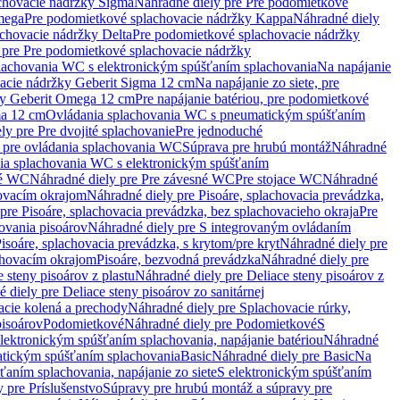
chovacie nádržky Sigma
Náhradné diely pre Pre podomietkové
mega
Pre podomietkové splachovacie nádržky Kappa
Náhradné diely
chovacie nádržky Delta
Pre podomietkové splachovacie nádržky
 pre Pre podomietkové splachovacie nádržky
plachovania WC s elektronickým spúšťaním splachovania
Na napájanie
vacie nádržky Geberit Sigma 12 cm
Na napájanie zo siete, pre
žky Geberit Omega 12 cm
Pre napájanie batériou, pre podomietkové
ma 12 cm
Ovládania splachovania WC s pneumatickým spúšťaním
ly pre Pre dvojité splachovanie
Pre jednoduché
o pre ovládania splachovania WC
Súprava pre hrubú montáž
Náhradné
nia splachovania WC s elektronickým spúšťaním
né WC
Náhradné diely pre Pre závesné WC
Pre stojace WC
Náhradné
hovacím okrajom
Náhradné diely pre Pisoáre, splachovacia prevádzka,
pre Pisoáre, splachovacia prevádzka, bez splachovacieho okraja
Pre
ovania pisoárov
Náhradné diely pre S integrovaným ovládaním
isoáre, splachovacia prevádzka, s krytom/pre kryt
Náhradné diely pre
chovacím okrajom
Pisoáre, bezvodná prevádzka
Náhradné diely pre
e steny pisoárov z plastu
Náhradné diely pre Deliace steny pisoárov z
 diely pre Deliace steny pisoárov zo sanitárnej
acie kolená a prechody
Náhradné diely pre Splachovacie rúrky,
pisoárov
Podomietkové
Náhradné diely pre Podomietkové
S
lektronickým spúšťaním splachovania, napájanie batériou
Náhradné
atickým spúšťaním splachovania
Basic
Náhradné diely pre Basic
Na
ťaním splachovania, napájanie zo siete
S elektronickým spúšťaním
 pre Príslušenstvo
Súpravy pre hrubú montáž a súpravy pre