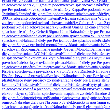
Príslušenstvo
Ovládacie tlačidlá a ovládania splachovania WC
Ovládaci
splachovacie nádržky Sigma
Pre podomietkové splachovacie nádržk
pre Pre podomietkové splachovacie nádržky Kappa
Pre podomietkové
Twinline
Náhradné diely pre Pre podomietkové splachovacie nádržky
300T
Príslušenstvo
Spotrebný materiál
Ovládania splachovania WC s e
zo siete, pre podomietkové splachovacie nádržky Geberit Sigma 12 
podomietkové splachovacie nádržky Geberit Omega 12 cm
Náhradné 
splachovacie nádržky Geberit Sigma 12 cm
Náhradné diely pre Pre n
splachovania
Náhradné diely pre Ovládania splachovania WC s pneu
splachovanie
Náhradné diely pre Pre jednoduché splachovanie
Prísluš
diely pre Súprava pre hrubú montáž
Pre ovládania splachovania WC s
splachovania
Spojenia
Sanitárne moduly Geberit Monolith
Sanitárne m
diely pre Pre stojace WC
Príslušenstvo
Náhradné diely pre Príslušenst
so splachovacím okrajom
Bez krytu
Náhradné diely pre Bez krytu
Piso
povrchové alebo skryté ovládanie pisoára
Náhradné diely pre Pre povr
splachovania pisoárov
Pre integrované ovládanie splachovania pisoár
Pisoáre, splachovacia prevádzka, s krytom/pre kryt
Rimless
Náhradné d
Pisoáre, bezvodná prevádzka
Bez krytu
Náhradné diely pre Bez krytu
D
plastu
Deliace steny pisoárov zo skla
Náhradné diely pre Deliace steny
keramiky
Príslušenstvo
Náhradné diely pre Príslušenstvo
Kryty pisoáro
splachovacie kolená a prechody
Pripevňovací materiál
Odtokové venti
elektronickým spúšťaním splachovania, napájanie zo siete
Náhradné di
diely pre S elektronickým spúšťaním splachovania, napájanie batério
omietku
Náhradné diely pre Na omietku
S elektronickým spúšťaním spl
splachovania, napájanie batériou
Náhradné diely pre S elektronickým 