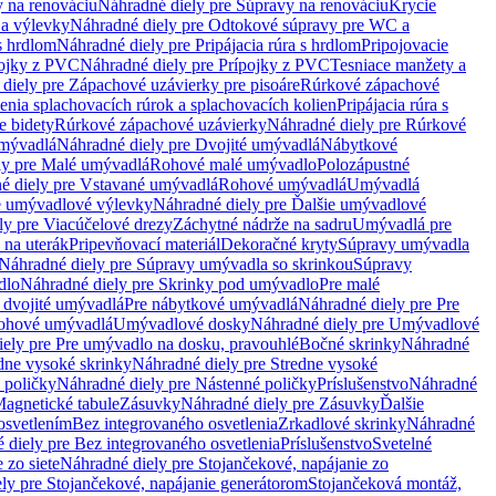
 na renováciu
Náhradné diely pre Súpravy na renováciu
Krycie
a výlevky
Náhradné diely pre Odtokové súpravy pre WC a
 s hrdlom
Náhradné diely pre Pripájacia rúra s hrdlom
Pripojovacie
ojky z PVC
Náhradné diely pre Prípojky z PVC
Tesniace manžety a
diely pre Zápachové uzávierky pre pisoáre
Rúrkové zápachové
enia splachovacích rúrok a splachovacích kolien
Pripájacia rúra s
e bidety
Rúrkové zápachové uzávierky
Náhradné diely pre Rúrkové
umývadlá
Náhradné diely pre Dvojité umývadlá
Nábytkové
ly pre Malé umývadlá
Rohové malé umývadlo
Polozápustné
é diely pre Vstavané umývadlá
Rohové umývadlá
Umývadlá
e umývadlové výlevky
Náhradné diely pre Ďalšie umývadlové
ly pre Viacúčelové drezy
Záchytné nádrže na sadru
Umývadlá pre
 na uterák
Pripevňovací materiál
Dekoračné kryty
Súpravy umývadla
Náhradné diely pre Súpravy umývadla so skrinkou
Súpravy
dlo
Náhradné diely pre Skrinky pod umývadlo
Pre malé
 dvojité umývadlá
Pre nábytkové umývadlá
Náhradné diely pre Pre
rohové umývadlá
Umývadlové dosky
Náhradné diely pre Umývadlové
ely pre Pre umývadlo na dosku, pravouhlé
Bočné skrinky
Náhradné
dne vysoké skrinky
Náhradné diely pre Stredne vysoké
 poličky
Náhradné diely pre Nástenné poličky
Príslušenstvo
Náhradné
agnetické tabule
Zásuvky
Náhradné diely pre Zásuvky
Ďalšie
osvetlením
Bez integrovaného osvetlenia
Zrkadlové skrinky
Náhradné
 diely pre Bez integrovaného osvetlenia
Príslušenstvo
Svetelné
 zo siete
Náhradné diely pre Stojančekové, napájanie zo
ly pre Stojančekové, napájanie generátorom
Stojančeková montáž,