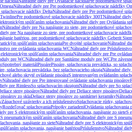
e tlačidlá
Náhradné diely pre Ovládacie tlačidlá
Pre podomietkové spla
y Omega
Náhradné diely pre Pre podomietkové splachovacie nádržky O
 splachovacie nádržky Delta
Náhradné diely pre Pre podomietkové spla
 Twinline
Pre podomietkové splachovacie nádržky 300T
Náhradné diely
lektronickým spúšťaním splachovania
Náhradné diely pre Ovládania s
cm
Náhradné diely pre Na napájanie zo siete, pre podomietkové splacho
diely pre Na napájanie zo siete, pre podomietkové splachovacie nádr
apájanie batériou, pre podomietkové splachovacie nádržky Geberit Sig
matickým spúšťaním splachovania
Pre dvojité splachovanie
Náhradné die
enstvo pre ovládania splachovania WC
Náhradné diely pre Príslušenstv
 elektronickým spúšťaním splachovania
Náhradné diely pre Pre ovláda
oduly pre WC
Náhradné diely pre Sanitárne moduly pre WC
Pre záves
vo
Spotrebný materiál
Pisoáre
Pisoáre, splachovacia prevádzka, so splac
áre, splachovacia prevádzka, bez splachovacieho okraja
Náhradné diely 
chové alebo skryté ovládanie pisoára
S integrovaným ovládaním splach
ov
Náhradné diely pre Pre integrované ovládanie splachovania pisoárov
P
iely pre Rimless
So splachovacím okrajom
Náhradné diely pre So spla
eliace steny pisoárov
Náhradné diely pre Deliace steny pisoárov
Deliac
 pisoárov zo skla
Deliace steny pisoárov zo sanitárnej keramiky
Náhradné
v
Zápachové uzávierky a ich príslušenstvo
Splachovacie rúrky, splachov
ly
Rozdeľovač splachovania
Prípojky zariadení
Ovládania splachovania 
ely pre S elektronickým spúšťaním splachovania, napájanie zo siete
S e
u
S pneumatickým spúšťaním splachovania
Náhradné diely pre S pneum
achovania, napájanie zo siete
Náhradné diely pre S elektronickým spúš
spúšťaním splachovania, napájanie batériou
Príslušenstvo
Náhradné diely