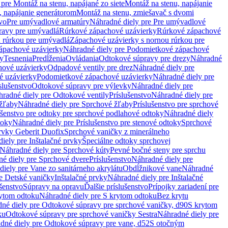
pre Montáž na stenu, napájané zo siete
Montáž na stenu, napájanie
, napájanie generátorom
Montáž na stenu, zmiešavač s dvomi
vo
Pre umývadlové armatúry
Náhradné diely pre Pre umývadlové
ravy pre umývadlá
Rúrkové zápachové uzávierky
Rúrkové zápachové
u rúrkou pre umývadlá
Zápachové uzávierky s nornou rúrkou pre
ápachové uzávierky
Náhradné diely pre Podomietkové zápachové
ky
Tesnenia
Predĺženia
Ovládania
Odtokové súpravy pre drezy
Náhradné
ové uzávierky
Odpadové ventily pre drez
Náhradné diely pre
é uzávierky
Podomietkové zápachové uzávierky
Náhradné diely pre
slušenstvo
Odtokové súpravy pre výlevky
Náhradné diely pre
radné diely pre Odtokové ventily
Príslušenstvo
Náhradné diely pre
žľaby
Náhradné diely pre Sprchové žľaby
Príslušenstvo pre sprchové
ušenstvo pre odtoky pre sprchové podlahové odtoky
Náhradné diely
toky
Náhradné diely pre Príslušenstvo pre stenové odtoky
Sprchové
prvky Geberit Duofix
Sprchové vaničky z minerálneho
iely pre Inštalačné prvky
Špeciálne odtoky sprchovej
Náhradné diely pre Sprchové kúty
Pevné bočné steny pre sprchu
é diely pre Sprchové dvere
Príslušenstvo
Náhradné diely pre
iely pre Vane zo sanitárneho akrylátu
Obdĺžnikové vane
Náhradné
e Detské vaničky
Inštalačné prvky
Náhradné diely pre Inštalačné
ušenstvo
Súpravy na opravu
Ďalšie príslušenstvo
Prípojky zariadení pre
ytom odtoku
Náhradné diely pre S krytom odtoku
Bez krytu
né diely pre Odtokové súpravy pre sprchové vaničky, d90
S krytom
ku
Odtokové súpravy pre sprchové vaničky Sestra
Náhradné diely pre
dné diely pre Odtokové súpravy pre vane, d52
S otočným