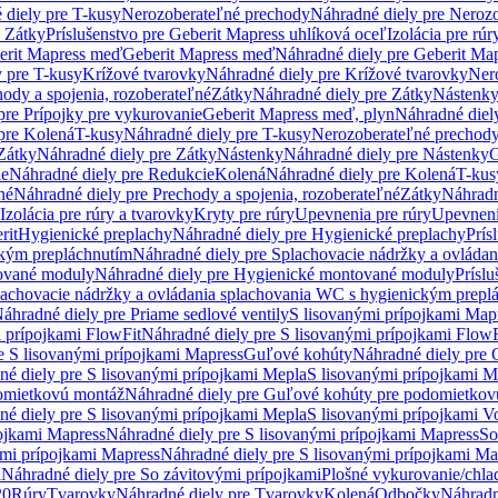
 diely pre T-kusy
Nerozoberateľné prechody
Náhradné diely pre Neroz
e Zátky
Príslušenstvo pre Geberit Mapress uhlíková oceľ
Izolácia pre rúr
erit Mapress meď
Geberit Mapress meď
Náhradné diely pre Geberit Ma
 pre T-kusy
Krížové tvarovky
Náhradné diely pre Krížové tvarovky
Ner
ody a spojenia, rozoberateľné
Zátky
Náhradné diely pre Zátky
Nástenk
pre Prípojky pre vykurovanie
Geberit Mapress meď, plyn
Náhradné diel
pre Kolená
T-kusy
Náhradné diely pre T-kusy
Nerozoberateľné prechod
Zátky
Náhradné diely pre Zátky
Nástenky
Náhradné diely pre Nástenky
G
ie
Náhradné diely pre Redukcie
Kolená
Náhradné diely pre Kolená
T-kus
né
Náhradné diely pre Prechody a spojenia, rozoberateľné
Zátky
Náhradn
Izolácia pre rúry a tvarovky
Kryty pre rúry
Upevnenia pre rúry
Upevneni
rit
Hygienické preplachy
Náhradné diely pre Hygienické preplachy
Prís
ckým prepláchnutím
Náhradné diely pre Splachovacie nádržky a ovláda
ované moduly
Náhradné diely pre Hygienické montované moduly
Prísl
plachovacie nádržky a ovládania splachovania WC s hygienickým prepl
áhradné diely pre Priame sedlové ventily
S lisovanými prípojkami Map
 prípojkami FlowFit
Náhradné diely pre S lisovanými prípojkami FlowF
e S lisovanými prípojkami Mapress
Guľové kohúty
Náhradné diely pre
né diely pre S lisovanými prípojkami Mepla
S lisovanými prípojkami M
omietkovú montáž
Náhradné diely pre Guľové kohúty pre podomietkov
né diely pre S lisovanými prípojkami Mepla
S lisovanými prípojkami V
ojkami Mapress
Náhradné diely pre S lisovanými prípojkami Mapress
So
ými prípojkami Mapress
Náhradné diely pre S lisovanými prípojkami Ma
i
Náhradné diely pre So závitovými prípojkami
Plošné vykurovanie/chla
20
Rúry
Tvarovky
Náhradné diely pre Tvarovky
Kolená
Odbočky
Náhradn