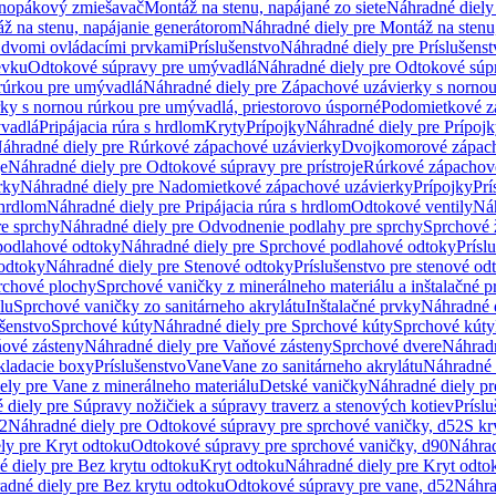
dnopákový zmiešavač
Montáž na stenu, napájané zo siete
Náhradné diely 
ž na stenu, napájanie generátorom
Náhradné diely pre Montáž na stenu
s dvomi ovládacími prvkami
Príslušenstvo
Náhradné diely pre Príslušenst
evku
Odtokové súpravy pre umývadlá
Náhradné diely pre Odtokové súp
rúrkou pre umývadlá
Náhradné diely pre Zápachové uzávierky s norno
ky s nornou rúrkou pre umývadlá, priestorovo úsporné
Podomietkové z
ývadlá
Pripájacia rúra s hrdlom
Kryty
Prípojky
Náhradné diely pre Prípoj
áhradné diely pre Rúrkové zápachové uzávierky
Dvojkomorové zápach
je
Náhradné diely pre Odtokové súpravy pre prístroje
Rúrkové zápachov
rky
Náhradné diely pre Nadomietkové zápachové uzávierky
Prípojky
Prí
 hrdlom
Náhradné diely pre Pripájacia rúra s hrdlom
Odtokové ventily
Náh
e sprchy
Náhradné diely pre Odvodnenie podlahy pre sprchy
Sprchové 
podlahové odtoky
Náhradné diely pre Sprchové podlahové odtoky
Prísl
odtoky
Náhradné diely pre Stenové odtoky
Príslušenstvo pre stenové od
rchové plochy
Sprchové vaničky z minerálneho materiálu a inštalačné 
lu
Sprchové vaničky zo sanitárneho akrylátu
Inštalačné prvky
Náhradné d
ušenstvo
Sprchové kúty
Náhradné diely pre Sprchové kúty
Sprchové kúty
ové zásteny
Náhradné diely pre Vaňové zásteny
Sprchové dvere
Náhradn
ladacie boxy
Príslušenstvo
Vane
Vane zo sanitárneho akrylátu
Náhradné d
ely pre Vane z minerálneho materiálu
Detské vaničky
Náhradné diely pr
diely pre Súpravy nožičiek a súpravy traverz a stenových kotiev
Prísl
52
Náhradné diely pre Odtokové súpravy pre sprchové vaničky, d52
S kr
ly pre Kryt odtoku
Odtokové súpravy pre sprchové vaničky, d90
Náhrad
 diely pre Bez krytu odtoku
Kryt odtoku
Náhradné diely pre Kryt odto
adné diely pre Bez krytu odtoku
Odtokové súpravy pre vane, d52
Náhra