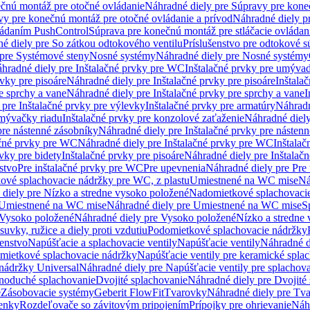
čnú montáž pre otočné ovládanie
Náhradné diely pre Súpravy pre kone
vy pre konečnú montáž pre otočné ovládanie a prívod
Náhradné diely p
vládaním PushControl
Súprava pre konečnú montáž pre stláčacie ovládan
é diely pre So zátkou odtokového ventilu
Príslušenstvo pre odtokové s
pre Systémové steny
Nosné systémy
Náhradné diely pre Nosné systémy
hradné diely pre Inštalačné prvky pre WC
Inštalačné prvky pre umývad
rvky pre pisoáre
Náhradné diely pre Inštalačné prvky pre pisoáre
Inštala
e sprchy a vane
Náhradné diely pre Inštalačné prvky pre sprchy a vane
I
 pre Inštalačné prvky pre výlevky
Inštalačné prvky pre armatúry
Náhradn
umývačky riadu
Inštalačné prvky pre konzolové zaťaženie
Náhradné diely
pre nástenné zásobníky
Náhradné diely pre Inštalačné prvky pre násten
ačné prvky pre WC
Náhradné diely pre Inštalačné prvky pre WC
Inštala
vky pre bidety
Inštalačné prvky pre pisoáre
Náhradné diely pre Inštalačn
stvo
Pre inštalačné prvky pre WC
Pre upevnenia
Náhradné diely pre Pre
ové splachovacie nádržky pre WC, z plastu
Umiestnené na WC mise
Ná
diely pre Nízko a stredne vysoko položené
Nadomietkové splachovacie
Umiestnené na WC mise
Náhradné diely pre Umiestnené na WC mise
S
Vysoko položené
Náhradné diely pre Vysoko položené
Nízko a stredne
suvky, ružice a diely proti vzdutiu
Podomietkové splachovacie nádržky
šenstvo
Napúšťacie a splachovacie ventily
Napúšťacie ventily
Náhradné d
omietkové splachovacie nádržky
Napúšťacie ventily pre keramické spla
 nádržky Universal
Náhradné diely pre Napúšťacie ventily pre splachov
dnoduché splachovanie
Dvojité splachovanie
Náhradné diely pre Dvojité
e
Zásobovacie systémy
Geberit FlowFit
Tvarovky
Náhradné diely pre Tv
tenky
Rozdeľovače so závitovým pripojením
Prípojky pre ohrievanie
Náhr