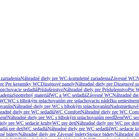
zariadenia
Náhradné diely pre WC-kompletné zariadenia
Závesné WC
N
pre Pre keramiky WC
Dizajnové panely
Náhradné diely pre Dizajnové p
sprchovacie sedadlá
Príslušenstvo
Náhradné diely pre Príslušenstvo
Pre W
iadenia
Spotrebný materiál
WC a WC sedadlá
Závesné WC
Náhradné di
e WC
WC s hlbokým splachovaním pre splachovaciu nádržku umiestne
ovaním
Náhradné diely pre WC s hlbokým splachovaním
Nadomietkové 
radné diely pre WC sedadlá
WC Comfort
Náhradné diely pre WC Comf
žené
Náhradné diely pre WC s hlbokým splachovaním predĺžené
WC sed
iely pre WC sedacie kruhy
WC pre deti
Náhradné diely pre WC pre deti
dlá pre deti
WC sedadlá
Náhradné diely pre WC sedadlá
WC sedacie k
né bidety
Náhradné diely pre Závesné bidety
Stojace bidety
Náhradné die