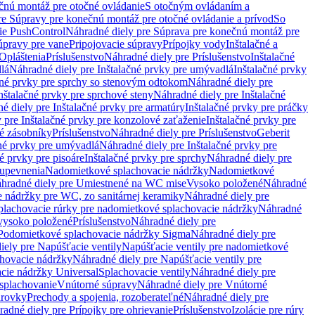
čnú montáž pre otočné ovládanie
S otočným ovládaním a
re Súpravy pre konečnú montáž pre otočné ovládanie a prívod
So
ie PushControl
Náhradné diely pre Súprava pre konečnú montáž pre
úpravy pre vane
Pripojovacie súpravy
Prípojky vody
Inštalačné a
Opláštenia
Príslušenstvo
Náhradné diely pre Príslušenstvo
Inštalačné
lá
Náhradné diely pre Inštalačné prvky pre umývadlá
Inštalačné prvky
čné prvky pre sprchy so stenovým odtokom
Náhradné diely pre
nštalačné prvky pre sprchové steny
Náhradné diely pre Inštalačné
é diely pre Inštalačné prvky pre armatúry
Inštalačné prvky pre práčky
 pre Inštalačné prvky pre konzolové zaťaženie
Inštalačné prvky pre
né zásobníky
Príslušenstvo
Náhradné diely pre Príslušenstvo
Geberit
čné prvky pre umývadlá
Náhradné diely pre Inštalačné prvky pre
é prvky pre pisoáre
Inštalačné prvky pre sprchy
Náhradné diely pre
 upevnenia
Nadomietkové splachovacie nádržky
Nadomietkové
hradné diely pre Umiestnené na WC mise
Vysoko položené
Náhradné
 nádržky pre WC, zo sanitárnej keramiky
Náhradné diely pre
plachovacie rúrky pre nadomietkové splachovacie nádržky
Náhradné
 vysoko položené
Príslušenstvo
Náhradné diely pre
Podomietkové splachovacie nádržky Sigma
Náhradné diely pre
iely pre Napúšťacie ventily
Napúšťacie ventily pre nadomietkové
chovacie nádržky
Náhradné diely pre Napúšťacie ventily pre
acie nádržky Universal
Splachovacie ventily
Náhradné diely pre
 splachovanie
Vnútorné súpravy
Náhradné diely pre Vnútorné
arovky
Prechody a spojenia, rozoberateľné
Náhradné diely pre
adné diely pre Prípojky pre ohrievanie
Príslušenstvo
Izolácie pre rúry