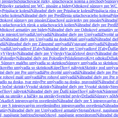
e prestavbu
Splachovacie rúrky, splachovacie kolená a prechody
Súpravy
Prípojky zariadení pre WC, pisoáre a bidety
Odtokové súpravy pre WC 
ky
Pripájacie kolená
Náhradné diely pre Pripájacie kolená
Pripájacia rúra
acieho kolena
Náhradné diely pre Predĺženia splachovacieho kolena
Príp
dtokové súpravy pre pisoáre
Zápachové uzávierky pre pisoáre
Náhradné 
a splachovacích rúrok a splachovacích kolien
Náhradné diely pre Predĺž
dtokové armatúry pre bidety
Náhradné diely pre Odtokové armatúry pr
ie miesto
Umývadlá
Umývadlá
Náhradné diely pre Umývadlá
Dvojité 
ku
Náhradné diely pre Umývadlá na dosku
Malé umývadlá
Náhradné die
dlá
Náhradné diely pre Zápustné umývadlá
Vstavané umývadlá
Náhradn
vadlá
Umývadlové žľaby
Náhradné diely pre Umývadlové žľaby
Ďalši
ky
Výlevky
Náhradné diely pre Výlevky
Viacúčelové drezy
Náhradné die
a
Polostĺpy
Náhradné diely pre Polostĺpy
Príslušenstvo
Kryt odtoku
Držiak
e Súpravy malého umývadla so skrinkou
Súpravy umývadla so skrinkou
tkového umývadla so skrinkou
Kúpeľňový nábytok
Skrinky pod umýva
né diely pre Pre umývadlá
Pre dvojité umývadlá
Náhradné diely pre Pre
re rohové malé umývadlá
Pre rohové umývadlá
Náhradné diely pre Pre 
dlo na dosku, tvar misy
Pre umývadlo na dosku, pravouhlé
Náhradné di
e bočné skrinky
Vysoké skrinky
Náhradné diely pre Vysoké skrinky
Stre
peľňový nábytok
Náhradné diely pre Ďalší kúpeľňový nábytok
Nástenné
ak na uteráky a háčiky na uteráky
Svetelné prvky
Držadlá
Súpravy nôh
M
Zrkadlo
S integrovaným osvetlením
Náhradné diely pre S integrovaným 
y pre S integrovaným osvetlením
Bez integrovaného osvetlenia
Náhradné
atúry
Náhradné diely pre Umývadlové armatúry
Stojančekové, napájanie
, napájanie batériou
Stojančekové, napájanie generátorom
Náhradné die