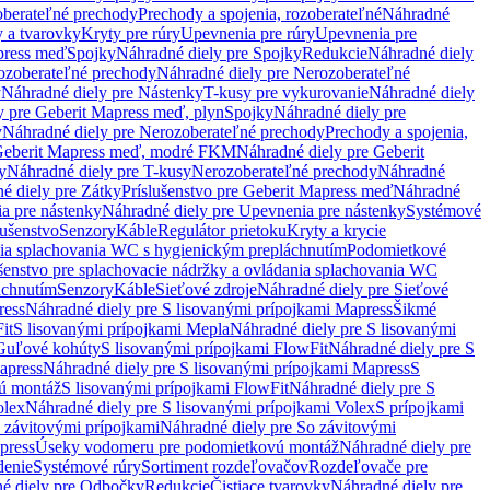
oberateľné prechody
Prechody a spojenia, rozoberateľné
Náhradné
y a tvarovky
Kryty pre rúry
Upevnenia pre rúry
Upevnenia pre
press meď
Spojky
Náhradné diely pre Spojky
Redukcie
Náhradné diely
ozoberateľné prechody
Náhradné diely pre Nerozoberateľné
y
Náhradné diely pre Nástenky
T-kusy pre vykurovanie
Náhradné diely
y pre Geberit Mapress meď, plyn
Spojky
Náhradné diely pre
y
Náhradné diely pre Nerozoberateľné prechody
Prechody a spojenia,
eberit Mapress meď, modré FKM
Náhradné diely pre Geberit
y
Náhradné diely pre T-kusy
Nerozoberateľné prechody
Náhradné
é diely pre Zátky
Príslušenstvo pre Geberit Mapress meď
Náhradné
a pre nástenky
Náhradné diely pre Upevnenia pre nástenky
Systémové
lušenstvo
Senzory
Káble
Regulátor prietoku
Kryty a krycie
nia splachovania WC s hygienickým prepláchnutím
Podomietkové
ušenstvo pre splachovacie nádržky a ovládania splachovania WC
áchnutím
Senzory
Káble
Sieťové zdroje
Náhradné diely pre Sieťové
ress
Náhradné diely pre S lisovanými prípojkami Mapress
Šikmé
it
S lisovanými prípojkami Mepla
Náhradné diely pre S lisovanými
 Guľové kohúty
S lisovanými prípojkami FlowFit
Náhradné diely pre S
apress
Náhradné diely pre S lisovanými prípojkami Mapress
S
ú montáž
S lisovanými prípojkami FlowFit
Náhradné diely pre S
olex
Náhradné diely pre S lisovanými prípojkami Volex
S prípojkami
 závitovými prípojkami
Náhradné diely pre So závitovými
press
Úseky vodomeru pre podomietkovú montáž
Náhradné diely pre
denie
Systémové rúry
Sortiment rozdeľovačov
Rozdeľovače pre
é diely pre Odbočky
Redukcie
Čistiace tvarovky
Náhradné diely pre