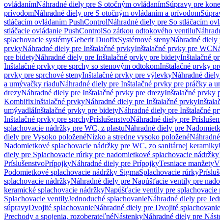
ovládaním
Náhradné diely pre S otočným ovládaním
Súpravy pre kone
prívodom
Náhradné diely pre S otočným ovládaním a prívodom
Súpra
stláčacím ovládaním PushControl
Náhradné diely pre So stláčacím o
stláčacie ovládanie PushControl
So zátkou odtokového ventilu
Náhradn
splachovacie systémy
Geberit Duofix
Systémové steny
Náhradné diely 
prvky
Náhradné diely pre Inštalačné prvky
Inštalačné prvky pre WC
Ná
pre bidety
Náhradné diely pre Inštalačné prvky pre bidety
Inštalačné p
Inštalačné prvky pre sprchy so stenovým odtokom
Inštalačné prvky pr
prvky pre sprchové steny
Inštalačné prvky pre výlevky
Náhradné diely
a umývačky riadu
Náhradné diely pre Inštalačné prvky pre práčky a 
drezy
Náhradné diely pre Inštalačné prvky pre drezy
Inštalačné prvky 
Kombifix
Inštalačné prvky
Náhradné diely pre Inštalačné prvky
Inštal
umývadlá
Inštalačné prvky pre bidety
Náhradné diely pre Inštalačné pr
Inštalačné prvky pre sprchy
Príslušenstvo
Náhradné diely pre Príslušen
splachovacie nádržky pre WC, z plastu
Náhradné diely pre Nadomietk
diely pre Vysoko položené
Nízko a stredne vysoko položené
Náhradné 
Nadomietkové splachovacie nádržky pre WC, zo sanitárnej keramiky
diely pre Splachovacie rúrky pre nadomietkové splachovacie nádržky
Príslušenstvo
Prípojky
Náhradné diely pre Prípojky
Tesniace manžety
V
Podomietkové splachovacie nádržky Sigma
Splachovacie rúrky
Príslu
splachovacie nádržky
Náhradné diely pre Napúšťacie ventily pre nad
keramické splachovacie nádržky
Napúšťacie ventily pre splachovacie
Splachovacie ventily
Jednoduché splachovanie
Náhradné diely pre Je
súpravy
Dvojité splachovanie
Náhradné diely pre Dvojité splachovani
Prechody a spojenia, rozoberateľné
Nástenky
Náhradné diely pre Nás