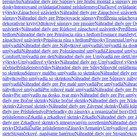
prestavbu
Náhradné diely pre Súpravy pre hrubú montáž a súpravy pr
dosky
Integrované ovládania
Ostatné príslušenstvo
Diaľkové ovládanie
výlevky
Zápachové uzávierky
Náhradné diely pre Zápachové uzávier
súpravy
Náhradné diely pre Pripojovacie súpravy
Predĺženia splachov
dekoratívne kryty
Odtokové súpravy pre pisoáre
Náhradné diely pre O
uzávierky
Náhradné diely pre Rúrkové zápachové uzávierky
Predĺženi
hrdlom
Náhradné diely pre Pripájacia rúra s hrdlom
Tesniace manžety
O
zápachové uzávierky
Pripájacia rúra s hrdlom
Prípojky
Tesnenia
Umývac
umývadlá
Náhradné diely pre Nábytkové umývadlá
Umývadlá na dos
umývadlá
Náhradné diely pre Polozápustné umývadlá
Zápustné umýva
Comfort
Umývadlá pre deti
Náhradné diely pre Umývadlá pre deti
Umý
výlevky
Umývadlové výlevky
Náhradné diely pre Umývadlové výlev
učebne
Príslušenstvo
Stĺpy
Náhradné diely pre Stĺpy
Stĺpovité oplášteni
so skrinkou
Súpravy malého umývadla so skrinkou
Náhradné diely pr
nábytkového umývadla so skrinkou
Náhradné diely pre Súpravy náby
umývadlá
Náhradné diely pre Pre malé umývadlá
Pre umývadlá
Náhrad
nábytkové umývadlá
Pre rohové malé umývadlá
Náhradné diely pre P
dosky
Pre umývadlo na dosku, tvar misy
Náhradné diely pre Pre umýva
diely pre Bočné skrinky
Nízke bočné skrinky
Náhradné diely pre Nízk
skrinky
Závesné skrinky
Náhradné diely pre Závesné skrinky
Ďalší kú
diely pre Príslušenstvo
Priehradky do zásuvky a organizačné boxy
Drži
príslušenstvo
Zrkadlá a zrkadlové skrinky
Zrkadlo
Náhradné diely pre 
diely pre Zrkadlové skrinky
S integrovaným osvetlením
Náhradné diel
prvky
Držadlá
Ďalšie príslušenstvo
Zásuvky
Armatúry
Umývadlové arm
siete
Stojančekové, napájanie batériou
Náhradné diely pre Stojančekové