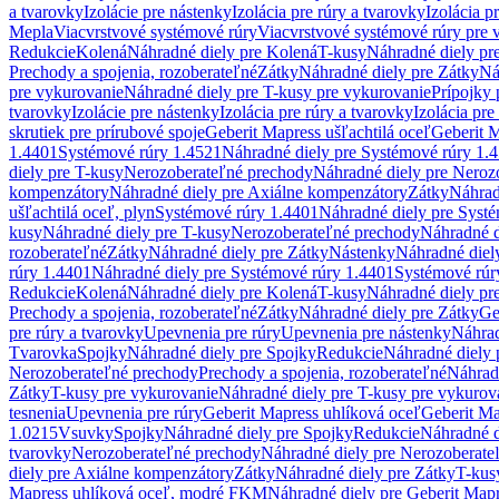
a tvarovky
Izolácie pre nástenky
Izolácia pre rúry a tvarovky
Izolácia p
Mepla
Viacvrstvové systémové rúry
Viacvrstvové systémové rúry pre 
Redukcie
Kolená
Náhradné diely pre Kolená
T-kusy
Náhradné diely pr
Prechody a spojenia, rozoberateľné
Zátky
Náhradné diely pre Zátky
Ná
pre vykurovanie
Náhradné diely pre T-kusy pre vykurovanie
Prípojky 
tvarovky
Izolácie pre nástenky
Izolácia pre rúry a tvarovky
Izolácia pre
skrutiek pre prírubové spoje
Geberit Mapress ušľachtilá oceľ
Geberit M
1.4401
Systémové rúry 1.4521
Náhradné diely pre Systémové rúry 1.
diely pre T-kusy
Nerozoberateľné prechody
Náhradné diely pre Neroz
kompenzátory
Náhradné diely pre Axiálne kompenzátory
Zátky
Náhrad
ušľachtilá oceľ, plyn
Systémové rúry 1.4401
Náhradné diely pre Syst
kusy
Náhradné diely pre T-kusy
Nerozoberateľné prechody
Náhradné d
rozoberateľné
Zátky
Náhradné diely pre Zátky
Nástenky
Náhradné diel
rúry 1.4401
Náhradné diely pre Systémové rúry 1.4401
Systémové rúr
Redukcie
Kolená
Náhradné diely pre Kolená
T-kusy
Náhradné diely pr
Prechody a spojenia, rozoberateľné
Zátky
Náhradné diely pre Zátky
Ge
pre rúry a tvarovky
Upevnenia pre rúry
Upevnenia pre nástenky
Náhrad
Tvarovka
Spojky
Náhradné diely pre Spojky
Redukcie
Náhradné diely 
Nerozoberateľné prechody
Prechody a spojenia, rozoberateľné
Náhradn
Zátky
T-kusy pre vykurovanie
Náhradné diely pre T-kusy pre vykurov
tesnenia
Upevnenia pre rúry
Geberit Mapress uhlíková oceľ
Geberit Ma
1.0215
Vsuvky
Spojky
Náhradné diely pre Spojky
Redukcie
Náhradné d
tvarovky
Nerozoberateľné prechody
Náhradné diely pre Nerozoberate
diely pre Axiálne kompenzátory
Zátky
Náhradné diely pre Zátky
T-kus
Mapress uhlíková oceľ, modré FKM
Náhradné diely pre Geberit Map