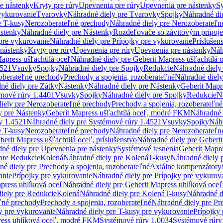
re nástenky
Kryty pre rúry
Upevnenia pre rúry
Upevnenia pre nástenky
Sy
vykurovanie
Tvarovky
Náhradné diely pre Tvarovky
Spojky
Náhradné di
e T-kusy
Nerozoberateľné prechody
Náhradné diely pre Nerozoberateľn
stenky
Náhradné diely pre Nástenky
Rozdeľovače so závitovým pripoj
pre vykurovanie
Náhradné diely pre Prípojky pre vykurovanie
Príslušen
 nástenky
Kryty pre rúry
Upevnenia pre rúry
Upevnenia pre nástenky
Náh
apress ušľachtilá oceľ
Náhradné diely pre Geberit Mapress ušľachtilá 
4521
Vsuvky
Spojky
Náhradné diely pre Spojky
Redukcie
Náhradné diely
oberateľné prechody
Prechody a spojenia, rozoberateľné
Náhradné diely
né diely pre Zátky
Nástenky
Náhradné diely pre Nástenky
Geberit Mapre
émové rúry 1.4401
Vsuvky
Spojky
Náhradné diely pre Spojky
Redukcie
N
iely pre Nerozoberateľné prechody
Prechody a spojenia, rozoberateľné
y pre Nástenky
Geberit Mapress ušľachtilá oceľ, modré FKM
Náhradné 
y 1.4521
Náhradné diely pre Systémové rúry 1.4521
Vsuvky
Spojky
Náhr
e T-kusy
Nerozoberateľné prechody
Náhradné diely pre Nerozoberateľn
berit Mapress ušľachtilá oceľ, príslušenstvo
Náhradné diely pre Geberit
né diely pre Upevnenia pre nástenky
Systémové tesnenia
Geberit Mapr
pre Redukcie
Kolená
Náhradné diely pre Kolená
T-kusy
Náhradné diely 
é diely pre Prechody a spojenia, rozoberateľné
Axiálne kompenzátory
anie
Prípojky pre vykurovanie
Náhradné diely pre Prípojky pre vykurov
press uhlíková oceľ
Náhradné diely pre Geberit Mapress uhlíková oceľ
iely pre Redukcie
Kolená
Náhradné diely pre Kolená
T-kusy
Náhradné d
ľné prechody
Prechody a spojenia, rozoberateľné
Náhradné diely pre Pr
y pre vykurovanie
Náhradné diely pre T-kusy pre vykurovanie
Prípojky
ress uhlíková oceľ, modré FKM
Systémové rúry 1.0034
Systémové rúry