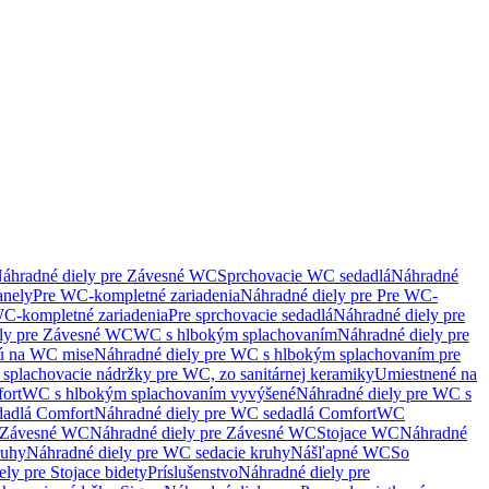
áhradné diely pre Závesné WC
Sprchovacie WC sedadlá
Náhradné
anely
Pre WC-kompletné zariadenia
Náhradné diely pre Pre WC-
C-kompletné zariadenia
Pre sprchovacie sedadlá
Náhradné diely pre
ely pre Závesné WC
WC s hlbokým splachovaním
Náhradné diely pre
nú na WC mise
Náhradné diely pre WC s hlbokým splachovaním pre
splachovacie nádržky pre WC, zo sanitárnej keramiky
Umiestnené na
ort
WC s hlbokým splachovaním vyvýšené
Náhradné diely pre WC s
adlá Comfort
Náhradné diely pre WC sedadlá Comfort
WC
Závesné WC
Náhradné diely pre Závesné WC
Stojace WC
Náhradné
ruhy
Náhradné diely pre WC sedacie kruhy
Nášľapné WC
So
ly pre Stojace bidety
Príslušenstvo
Náhradné diely pre