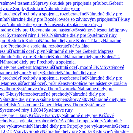
stémové tesnenia
Súpravy skrutiek pre pripojenia prírubou
Geberit
ely pre Spojky
Redukcie
Náhradné diely pre
é prechody
Prechody a spojenia, rozoberateľné
Náhradné diely pre
ením
Náhradné diely pre Rozdeľovače so závitovým pripojením
T-kusy
stvo
Náhradné diely pre Príslušenstvo
Izolácie pre rúry a
radné diely pre Upevnenia pre nástenky
Systémové tesnenia
Súpravy
oceľ
Systémové rúry 1.4401
Náhradné diely pre Systémové rúry
 pre Redukcie
Kolená
Náhradné diely pre Kolená
T-kusy
Náhradné
 pre Prechody a spojenia, rozoberateľné
Axiálne
ss ušľachtilá oceľ, plyn
Náhradné diely pre Geberit Mapress
áhradné diely pre Redukcie
Kolená
Náhradné diely pre Kolená
T-
Náhradné diely pre Prechody a spojenia,
diely pre Geberit Mapress ušľachtilá oceľ, modré FKM
Systémové
adné diely pre Spojky
Redukcie
Náhradné diely pre
é prechody
Prechody a spojenia, rozoberateľné
Náhradné diely pre
 Mapress ušľachtilá oceľ, príslušenstvo
Izolácie pre nástenky
Izolácia
ess therm
Systémové rúry Therm
Tvarovka
Náhradné diely pre
pre T-kusy
Nerozoberateľné prechody
Náhradné diely pre
Náhradné diely pre Axiálne kompenzátory
Zátky
Náhradné diely pre
anie
Príslušenstvo pre Geberit Mapress Therm
Systémové
Systémové rúry 1.0034
Systémové rúry
iely pre T-kusy
Krížové tvarovky
Náhradné diely pre Krížové
echody a spojenia, rozoberateľné
Axiálne kompenzátory
Náhradné
 pre vykurovanie
Náhradné diely pre Prípojky pre vykurovanie
Geberit
 1.0215
Vsuvky
Spojky
Náhradné diely pre Spojky
Redukcie
Náhradné