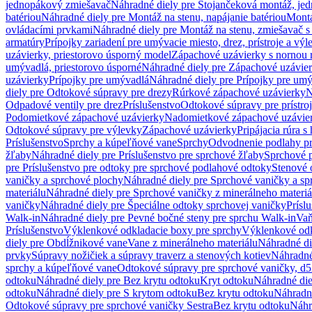
jednopákový zmiešavač
Náhradné diely pre Stojančeková montáž, je
batériou
Náhradné diely pre Montáž na stenu, napájanie batériou
Montá
ovládacími prvkami
Náhradné diely pre Montáž na stenu, zmiešavač 
armatúry
Prípojky zariadení pre umývacie miesto, drez, prístroje a výl
uzávierky, priestorovo úsporný model
Zápachové uzávierky s nornou 
umývadlá, priestorovo úsporné
Náhradné diely pre Zápachové uzávier
uzávierky
Prípojky pre umývadlá
Náhradné diely pre Prípojky pre um
diely pre Odtokové súpravy pre drezy
Rúrkové zápachové uzávierky
N
Odpadové ventily pre drez
Príslušenstvo
Odtokové súpravy pre prístro
Podomietkové zápachové uzávierky
Nadomietkové zápachové uzávie
Odtokové súpravy pre výlevky
Zápachové uzávierky
Pripájacia rúra s
Príslušenstvo
Sprchy a kúpeľňové vane
Sprchy
Odvodnenie podlahy pr
žľaby
Náhradné diely pre Príslušenstvo pre sprchové žľaby
Sprchové 
pre Príslušenstvo pre odtoky pre sprchové podlahové odtoky
Stenové 
vaničky a sprchové plochy
Náhradné diely pre Sprchové vaničky a sp
materiálu
Náhradné diely pre Sprchové vaničky z minerálneho materiá
vaničky
Náhradné diely pre Špeciálne odtoky sprchovej vaničky
Prísl
Walk-in
Náhradné diely pre Pevné bočné steny pre sprchu Walk-in
Vaň
Príslušenstvo
Výklenkové odkladacie boxy pre sprchy
Výklenkové odk
diely pre Obdĺžnikové vane
Vane z minerálneho materiálu
Náhradné di
prvky
Súpravy nožičiek a súpravy traverz a stenových kotiev
Náhradné 
sprchy a kúpeľňové vane
Odtokové súpravy pre sprchové vaničky, d
odtoku
Náhradné diely pre Bez krytu odtoku
Kryt odtoku
Náhradné die
odtoku
Náhradné diely pre S krytom odtoku
Bez krytu odtoku
Náhradné
Odtokové súpravy pre sprchové vaničky Sestra
Bez krytu odtoku
Náhr