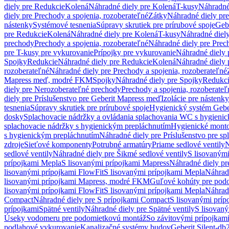
diely pre Redukcie
Kolená
Náhradné diely pre Kolená
T-kusy
Náhradné
diely pre Prechody a spojenia, rozoberateľné
Zátky
Náhradné diely pr
nástenky
Systémové tesnenia
Súpravy skrutiek pre prírubové spoje
Geb
pre Redukcie
Kolená
Náhradné diely pre Kolená
T-kusy
Náhradné diely
prechody
Prechody a spojenia, rozoberateľné
Náhradné diely pre Prech
pre T-kusy pre vykurovanie
Prípojky pre vykurovanie
Náhradné diely 
Spojky
Redukcie
Náhradné diely pre Redukcie
Kolená
Náhradné diely 
rozoberateľné
Náhradné diely pre Prechody a spojenia, rozoberateľné
Mapress meď, modré FKM
Spojky
Náhradné diely pre Spojky
Redukc
diely pre Nerozoberateľné prechody
Prechody a spojenia, rozoberateľ
diely pre Príslušenstvo pre Geberit Mapress meď
Izolácie pre nástenky
tesnenia
Súpravy skrutiek pre prírubové spoje
Hygienický systém Gebe
dosky
Splachovacie nádržky a ovládania splachovania WC s hygieni
splachovacie nádržky s hygienickým prepláchnutím
Hygienické mont
s hygienickým prepláchnutím
Náhradné diely pre Príslušenstvo pre s
zdroje
Sieťové komponenty
Potrubné armatúry
Priame sedlové ventily
N
sedlové ventily
Náhradné diely pre Šikmé sedlové ventily
S lisovanými
prípojkami Mepla
S lisovanými prípojkami Mapress
Náhradné diely pr
lisovanými prípojkami FlowFit
S lisovanými prípojkami Mepla
Náhrad
lisovanými prípojkami Mapress, modré FKM
Guľové kohúty pre pod
lisovanými prípojkami FlowFit
S lisovanými prípojkami Mepla
Náhrad
Compact
Náhradné diely pre S prípojkami Compact
S lisovanými príp
prípojkami
Spätné ventily
Náhradné diely pre Spätné ventily
S lisovan
Úseky vodomeru pre podomietkovú montáž
So závitovými prípojkam
podlahové vykurovanie
Kanalizačné systémy budov
Geberit Silent-db