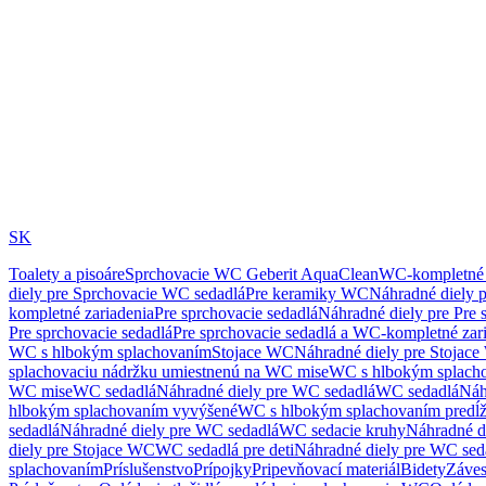
SK
Toalety a pisoáre
Sprchovacie WC Geberit AquaClean
WC-kompletné 
diely pre Sprchovacie WC sedadlá
Pre keramiky WC
Náhradné diely 
kompletné zariadenia
Pre sprchovacie sedadlá
Náhradné diely pre Pre 
Pre sprchovacie sedadlá
Pre sprchovacie sedadlá a WC-kompletné zar
WC s hlbokým splachovaním
Stojace WC
Náhradné diely pre Stojac
splachovaciu nádržku umiestnenú na WC mise
WC s hlbokým splach
WC mise
WC sedadlá
Náhradné diely pre WC sedadlá
WC sedadlá
Náh
hlbokým splachovaním vyvýšené
WC s hlbokým splachovaním predĺ
sedadlá
Náhradné diely pre WC sedadlá
WC sedacie kruhy
Náhradné d
diely pre Stojace WC
WC sedadlá pre deti
Náhradné diely pre WC seda
splachovaním
Príslušenstvo
Prípojky
Pripevňovací materiál
Bidety
Záves