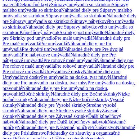
materiál
Dekoračné kryty
Súpravy umývadla so skrinkou
Súpravy
malého umývadla so skrinkou
Náhradné diely pre Súpravy malého
umývadla so skrinkou
Súpravy umývadla so skrinkou
Náhradné diely
pre Súpravy umývadla so skrinkou
Súpravy nábytkového umývadla
so skrinkou
Náhradné diely pre Súpravy nábytkového umývadla so
skrinkou
Kúpeľňový nábytok
Skrinky pod umývadlo
Náhradné diely
pre Skrinky pod umývadlo
Pre malé umývadlá
Náhradné diely pre
Pre malé umývadlá
Pre umývadlá
Náhradné diely pre Pre
umývadlá
Pre dvojité umývadlá
Náhradné diely pre Pre dvojité
umývadlá
Pre nábytkové umývadlá
Náhradné diely pre Pre
nábytkové umývadlá
Pre rohové malé umývadlá
Náhradné diely pre
Pre rohové malé umývadlá
Pre rohové umývadlá
Náhradné diely pre
Pre rohové umývadlá
Umývadlové dosky
Náhradné diely pre
Umývadlové dosky
Pre umývadlo na dosku, tvar misy
Náhradné
diely pre Pre umývadlo na dosku, tvar misy
Pre umývadlo na dosku,
pravouhlé
Náhradné diely pre Pre umývadlo na dosku,
pravouhlé
Bočné skrinky
Náhradné diely pre Bočné skrinky
Nízke
bočné skrinky
Náhradné diely pre Nízke bočné skrinky
Vysoké
skrinky
Náhradné diely pre Vysoké skrinky
Stredne vysoké
skrinky
Náhradné diely pre Stredne vysoké skrinky
Závesné
skrinky
Náhradné diely pre Závesné skrinky
Ďalší kúpeľňový
nábytok
Náhradné diely pre Ďalší kúpeľňový nábytok
Nástenné
poličky
Náhradné diely pre Nástenné poličky
Príslušenstvo
Náhradné
diely pre Príslušenstvo
Priehradky do zásuvky a organizačné
boxy
Držiak na uteráky a háčiky na uteráky
Svetelné