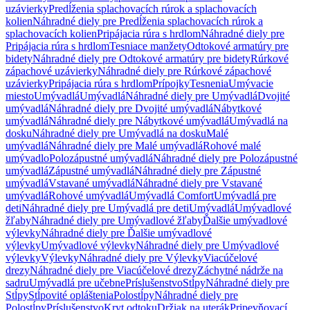
uzávierky
Predĺženia splachovacích rúrok a splachovacích
kolien
Náhradné diely pre Predĺženia splachovacích rúrok a
splachovacích kolien
Pripájacia rúra s hrdlom
Náhradné diely pre
Pripájacia rúra s hrdlom
Tesniace manžety
Odtokové armatúry pre
bidety
Náhradné diely pre Odtokové armatúry pre bidety
Rúrkové
zápachové uzávierky
Náhradné diely pre Rúrkové zápachové
uzávierky
Pripájacia rúra s hrdlom
Prípojky
Tesnenia
Umývacie
miesto
Umývadlá
Umývadlá
Náhradné diely pre Umývadlá
Dvojité
umývadlá
Náhradné diely pre Dvojité umývadlá
Nábytkové
umývadlá
Náhradné diely pre Nábytkové umývadlá
Umývadlá na
dosku
Náhradné diely pre Umývadlá na dosku
Malé
umývadlá
Náhradné diely pre Malé umývadlá
Rohové malé
umývadlo
Polozápustné umývadlá
Náhradné diely pre Polozápustné
umývadlá
Zápustné umývadlá
Náhradné diely pre Zápustné
umývadlá
Vstavané umývadlá
Náhradné diely pre Vstavané
umývadlá
Rohové umývadlá
Umývadlá Comfort
Umývadlá pre
deti
Náhradné diely pre Umývadlá pre deti
Umývadlá
Umývadlové
žľaby
Náhradné diely pre Umývadlové žľaby
Ďalšie umývadlové
výlevky
Náhradné diely pre Ďalšie umývadlové
výlevky
Umývadlové výlevky
Náhradné diely pre Umývadlové
výlevky
Výlevky
Náhradné diely pre Výlevky
Viacúčelové
drezy
Náhradné diely pre Viacúčelové drezy
Záchytné nádrže na
sadru
Umývadlá pre učebne
Príslušenstvo
Stĺpy
Náhradné diely pre
Stĺpy
Stĺpovité opláštenia
Polostĺpy
Náhradné diely pre
Polostĺpy
Príslušenstvo
Kryt odtoku
Držiak na uterák
Pripevňovací