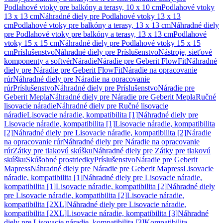
Podlahové vtoky pre balkóny a terasy, 10 x 10 cm
Podlahové vtoky
13 x 13 cm
Náhradné diely pre Podlahové vtoky 13 x 13
cm
Podlahové vtoky pre balkóny a terasy, 13 x 13 cm
Náhradné diely
pre Podlahové vtoky pre balkóny a terasy, 13 x 13 cm
Podlahové
vtoky 15 x 15 cm
Náhradné diely pre Podlahové vtoky 15 x 15
cm
Príslušenstvo
Náhradné diely pre Príslušenstvo
Nástroje, sieťové
komponenty a softvér
Náradie
Náradie pre Geberit FlowFit
Náhradné
diely pre Náradie pre Geberit FlowFit
Náradie na opracovanie
rúr
Náhradné diely pre Náradie na opracovanie
rúr
Príslušenstvo
Náhradné diely pre Príslušenstvo
Náradie pre
Geberit Mepla
Náhradné diely pre Náradie pre Geberit Mepla
Ručné
lisovacie náradie
Náhradné diely pre Ručné lisovacie
náradie
Lisovacie náradie, kompatibilita [1]
Náhradné diely pre
Lisovacie náradie, kompatibilita [1]
Lisovacie náradie, kompatibilita
[2]
Náhradné diely pre Lisovacie náradie, kompatibilita [2]
Náradie
na opracovanie rúr
Náhradné diely pre Náradie na opracovanie
rúr
Zátky pre tlakovú skúšku
Náhradné diely pre Zátky pre tlakovú
skúšku
Skúšobné prostriedky
Príslušenstvo
Náradie pre Geberit
Mapress
Náhradné diely pre Náradie pre Geberit Mapress
Lisovacie
náradie, kompatibilita [1]
Náhradné diely pre Lisovacie náradie,
kompatibilita [1]
Lisovacie náradie, kompatibilita [2]
Náhradné diely
pre Lisovacie náradie, kompatibilita [2]
Lisovacie náradie,
kompatibilita [2XL]
Náhradné diely pre Lisovacie náradie,
kompatibilita [2XL]
Lisovacie náradie, kompatibilita [3]
Náhradné
diely pre Lisovacie náradie, kompatibilita [3]
Kompatibilita