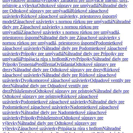
umývadlové armatúry
Prípojky zariadení pre umývacie miesto, drez,
prístroje a výlevku
Odtokové súpravy pre umývadlá
Náhradné diely
pre Odtokové súpravy pre umývadlá
Rúrkové zápachové
uzávierky
Rúrkové zápachové uzávierky, priestorovo úsporný
model
Zápachové uzávierky s nornou rúrkou pre umývadlá
Náhradné
diely pre Zápachové uzávierky s nornou rúrkou pre
umývadlá
Zápachové uzávierky s nornou rúrkou pre umývadlá,
priestorovo úsporné
Náhradné diely pre Zápachové uzávierky s
nornou rúrkou pre umývadlá, priestorovo úsporné
Podomietkové
zápachové uzávierky
Náhradné diely pre Podomietkové zápachové
uzávierky
Prípojky pre umývadlá
Náhradné diely pre Prípojky pre
umývadlá
Pripájacia rúra s hrdlom
Kryty
Prípojky
Náhradné diely pre
Prípojky
Tesnenia
Predĺženia
Ovládania
Odtokové súpravy pre
drezy
Náhradné diely pre Odtokové súpravy pre drezy
Rúrkové
zápachové uzávierky
Náhradné diely pre Rúrkové zápachové
uzávierky
Dvojkomorové zápachové uzávierky
Odpadové ventily pre
drez
Náhradné diely pre Odpadové ventily pre
drez
Príslušenstvo
Odtokové súpravy pre prístroje
Náhradné diely pre
Odtokové súpravy pre prístroje
Rúrkové zápachové
uzávierky
Podomietkové zápachové uzávierky
Náhradné diely pre
Podomietkové zápachové uzávierky
Nadomietkové zápachové
uzávierky
Náhradné diely pre Nadomietkové zápachové
uzávierky
Prípojky
Príslušenstvo
Odtokové súpravy pre
výlevky
Náhradné diely pre Odtokové súpravy pre
výlevky
Zápachové uzávierky
Pripájacia rúra s hrdlom
Náhradné