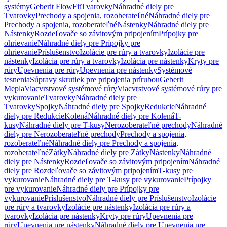
systémy
Geberit FlowFit
Tvarovky
Náhradné diely pre
Tvarovky
Prechody a spojenia, rozoberateľné
Náhradné diely pre
Prechody a spojenia, rozoberateľné
Nástenky
Náhradné diely pre
Nástenky
Rozdeľovače so závitovým pripojením
Prípojky pre
ohrievanie
Náhradné diely pre Prípojky pre
ohrievanie
Príslušenstvo
Izolácie pre rúry a tvarovky
Izolácie pre
nástenky
Izolácia pre rúry a tvarovky
Izolácia pre nástenky
Kryty pre
rúry
Upevnenia pre rúry
Upevnenia pre nástenky
Systémové
tesnenia
Súpravy skrutiek pre pripojenia prírubou
Geberit
Mepla
Viacvrstvové systémové rúry
Viacvrstvové systémové rúry pre
vykurovanie
Tvarovky
Náhradné diely pre
Tvarovky
Spojky
Náhradné diely pre Spojky
Redukcie
Náhradné
diely pre Redukcie
Kolená
Náhradné diely pre Kolená
T-
kusy
Náhradné diely pre T-kusy
Nerozoberateľné prechody
Náhradné
diely pre Nerozoberateľné prechody
Prechody a spojenia,
rozoberateľné
Náhradné diely pre Prechody a spojenia,
rozoberateľné
Zátky
Náhradné diely pre Zátky
Nástenky
Náhradné
diely pre Nástenky
Rozdeľovače so závitovým pripojením
Náhradné
diely pre Rozdeľovače so závitovým pripojením
T-kusy pre
vykurovanie
Náhradné diely pre T-kusy pre vykurovanie
Prípojky
pre vykurovanie
Náhradné diely pre Prípojky pre
vykurovanie
Príslušenstvo
Náhradné diely pre Príslušenstvo
Izolácie
pre rúry a tvarovky
Izolácie pre nástenky
Izolácia pre rúry a
tvarovky
Izolácia pre nástenky
Kryty pre rúry
Upevnenia pre
rúry
Upevnenia pre nástenky
Náhradné diely pre Upevnenia pre