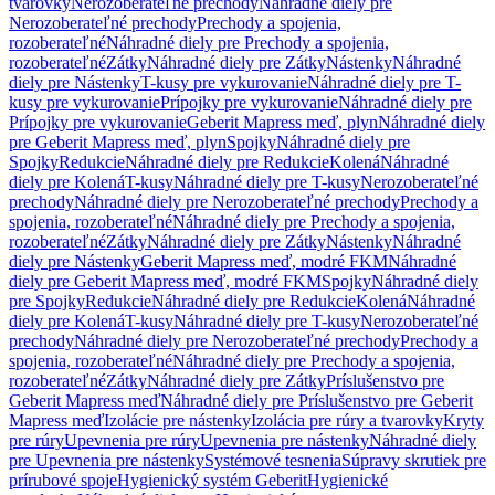
tvarovky
Nerozoberateľné prechody
Náhradné diely pre
Nerozoberateľné prechody
Prechody a spojenia,
rozoberateľné
Náhradné diely pre Prechody a spojenia,
rozoberateľné
Zátky
Náhradné diely pre Zátky
Nástenky
Náhradné
diely pre Nástenky
T-kusy pre vykurovanie
Náhradné diely pre T-
kusy pre vykurovanie
Prípojky pre vykurovanie
Náhradné diely pre
Prípojky pre vykurovanie
Geberit Mapress meď, plyn
Náhradné diely
pre Geberit Mapress meď, plyn
Spojky
Náhradné diely pre
Spojky
Redukcie
Náhradné diely pre Redukcie
Kolená
Náhradné
diely pre Kolená
T-kusy
Náhradné diely pre T-kusy
Nerozoberateľné
prechody
Náhradné diely pre Nerozoberateľné prechody
Prechody a
spojenia, rozoberateľné
Náhradné diely pre Prechody a spojenia,
rozoberateľné
Zátky
Náhradné diely pre Zátky
Nástenky
Náhradné
diely pre Nástenky
Geberit Mapress meď, modré FKM
Náhradné
diely pre Geberit Mapress meď, modré FKM
Spojky
Náhradné diely
pre Spojky
Redukcie
Náhradné diely pre Redukcie
Kolená
Náhradné
diely pre Kolená
T-kusy
Náhradné diely pre T-kusy
Nerozoberateľné
prechody
Náhradné diely pre Nerozoberateľné prechody
Prechody a
spojenia, rozoberateľné
Náhradné diely pre Prechody a spojenia,
rozoberateľné
Zátky
Náhradné diely pre Zátky
Príslušenstvo pre
Geberit Mapress meď
Náhradné diely pre Príslušenstvo pre Geberit
Mapress meď
Izolácie pre nástenky
Izolácia pre rúry a tvarovky
Kryty
pre rúry
Upevnenia pre rúry
Upevnenia pre nástenky
Náhradné diely
pre Upevnenia pre nástenky
Systémové tesnenia
Súpravy skrutiek pre
prírubové spoje
Hygienický systém Geberit
Hygienické