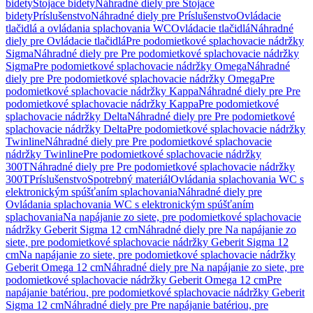
bidety
Stojace bidety
Náhradné diely pre Stojace
bidety
Príslušenstvo
Náhradné diely pre Príslušenstvo
Ovládacie
tlačidlá a ovládania splachovania WC
Ovládacie tlačidlá
Náhradné
diely pre Ovládacie tlačidlá
Pre podomietkové splachovacie nádržky
Sigma
Náhradné diely pre Pre podomietkové splachovacie nádržky
Sigma
Pre podomietkové splachovacie nádržky Omega
Náhradné
diely pre Pre podomietkové splachovacie nádržky Omega
Pre
podomietkové splachovacie nádržky Kappa
Náhradné diely pre Pre
podomietkové splachovacie nádržky Kappa
Pre podomietkové
splachovacie nádržky Delta
Náhradné diely pre Pre podomietkové
splachovacie nádržky Delta
Pre podomietkové splachovacie nádržky
Twinline
Náhradné diely pre Pre podomietkové splachovacie
nádržky Twinline
Pre podomietkové splachovacie nádržky
300T
Náhradné diely pre Pre podomietkové splachovacie nádržky
300T
Príslušenstvo
Spotrebný materiál
Ovládania splachovania WC s
elektronickým spúšťaním splachovania
Náhradné diely pre
Ovládania splachovania WC s elektronickým spúšťaním
splachovania
Na napájanie zo siete, pre podomietkové splachovacie
nádržky Geberit Sigma 12 cm
Náhradné diely pre Na napájanie zo
siete, pre podomietkové splachovacie nádržky Geberit Sigma 12
cm
Na napájanie zo siete, pre podomietkové splachovacie nádržky
Geberit Omega 12 cm
Náhradné diely pre Na napájanie zo siete, pre
podomietkové splachovacie nádržky Geberit Omega 12 cm
Pre
napájanie batériou, pre podomietkové splachovacie nádržky Geberit
Sigma 12 cm
Náhradné diely pre Pre napájanie batériou, pre