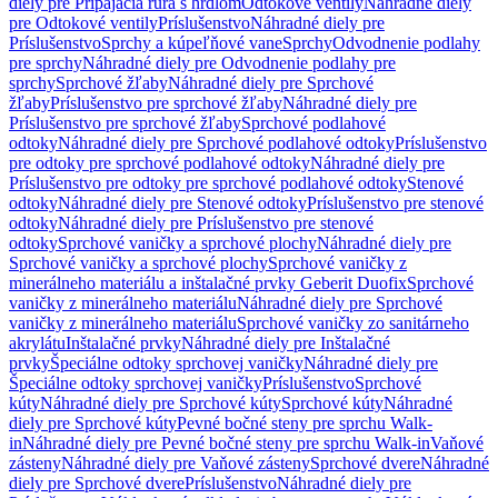
diely pre Pripájacia rúra s hrdlom
Odtokové ventily
Náhradné diely
pre Odtokové ventily
Príslušenstvo
Náhradné diely pre
Príslušenstvo
Sprchy a kúpeľňové vane
Sprchy
Odvodnenie podlahy
pre sprchy
Náhradné diely pre Odvodnenie podlahy pre
sprchy
Sprchové žľaby
Náhradné diely pre Sprchové
žľaby
Príslušenstvo pre sprchové žľaby
Náhradné diely pre
Príslušenstvo pre sprchové žľaby
Sprchové podlahové
odtoky
Náhradné diely pre Sprchové podlahové odtoky
Príslušenstvo
pre odtoky pre sprchové podlahové odtoky
Náhradné diely pre
Príslušenstvo pre odtoky pre sprchové podlahové odtoky
Stenové
odtoky
Náhradné diely pre Stenové odtoky
Príslušenstvo pre stenové
odtoky
Náhradné diely pre Príslušenstvo pre stenové
odtoky
Sprchové vaničky a sprchové plochy
Náhradné diely pre
Sprchové vaničky a sprchové plochy
Sprchové vaničky z
minerálneho materiálu a inštalačné prvky Geberit Duofix
Sprchové
vaničky z minerálneho materiálu
Náhradné diely pre Sprchové
vaničky z minerálneho materiálu
Sprchové vaničky zo sanitárneho
akrylátu
Inštalačné prvky
Náhradné diely pre Inštalačné
prvky
Špeciálne odtoky sprchovej vaničky
Náhradné diely pre
Špeciálne odtoky sprchovej vaničky
Príslušenstvo
Sprchové
kúty
Náhradné diely pre Sprchové kúty
Sprchové kúty
Náhradné
diely pre Sprchové kúty
Pevné bočné steny pre sprchu Walk-
in
Náhradné diely pre Pevné bočné steny pre sprchu Walk-in
Vaňové
zásteny
Náhradné diely pre Vaňové zásteny
Sprchové dvere
Náhradné
diely pre Sprchové dvere
Príslušenstvo
Náhradné diely pre