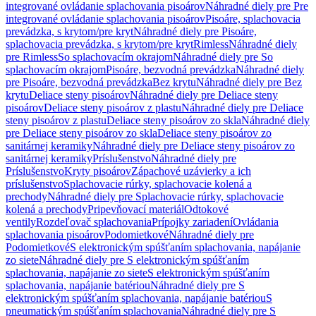
integrované ovládanie splachovania pisoárov
Náhradné diely pre Pre
integrované ovládanie splachovania pisoárov
Pisoáre, splachovacia
prevádzka, s krytom/pre kryt
Náhradné diely pre Pisoáre,
splachovacia prevádzka, s krytom/pre kryt
Rimless
Náhradné diely
pre Rimless
So splachovacím okrajom
Náhradné diely pre So
splachovacím okrajom
Pisoáre, bezvodná prevádzka
Náhradné diely
pre Pisoáre, bezvodná prevádzka
Bez krytu
Náhradné diely pre Bez
krytu
Deliace steny pisoárov
Náhradné diely pre Deliace steny
pisoárov
Deliace steny pisoárov z plastu
Náhradné diely pre Deliace
steny pisoárov z plastu
Deliace steny pisoárov zo skla
Náhradné diely
pre Deliace steny pisoárov zo skla
Deliace steny pisoárov zo
sanitárnej keramiky
Náhradné diely pre Deliace steny pisoárov zo
sanitárnej keramiky
Príslušenstvo
Náhradné diely pre
Príslušenstvo
Kryty pisoárov
Zápachové uzávierky a ich
príslušenstvo
Splachovacie rúrky, splachovacie kolená a
prechody
Náhradné diely pre Splachovacie rúrky, splachovacie
kolená a prechody
Pripevňovací materiál
Odtokové
ventily
Rozdeľovač splachovania
Prípojky zariadení
Ovládania
splachovania pisoárov
Podomietkové
Náhradné diely pre
Podomietkové
S elektronickým spúšťaním splachovania, napájanie
zo siete
Náhradné diely pre S elektronickým spúšťaním
splachovania, napájanie zo siete
S elektronickým spúšťaním
splachovania, napájanie batériou
Náhradné diely pre S
elektronickým spúšťaním splachovania, napájanie batériou
S
pneumatickým spúšťaním splachovania
Náhradné diely pre S