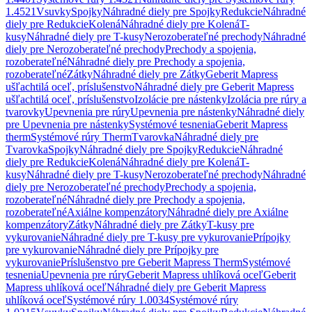
1.4521
Vsuvky
Spojky
Náhradné diely pre Spojky
Redukcie
Náhradné
diely pre Redukcie
Kolená
Náhradné diely pre Kolená
T-
kusy
Náhradné diely pre T-kusy
Nerozoberateľné prechody
Náhradné
diely pre Nerozoberateľné prechody
Prechody a spojenia,
rozoberateľné
Náhradné diely pre Prechody a spojenia,
rozoberateľné
Zátky
Náhradné diely pre Zátky
Geberit Mapress
ušľachtilá oceľ, príslušenstvo
Náhradné diely pre Geberit Mapress
ušľachtilá oceľ, príslušenstvo
Izolácie pre nástenky
Izolácia pre rúry a
tvarovky
Upevnenia pre rúry
Upevnenia pre nástenky
Náhradné diely
pre Upevnenia pre nástenky
Systémové tesnenia
Geberit Mapress
therm
Systémové rúry Therm
Tvarovka
Náhradné diely pre
Tvarovka
Spojky
Náhradné diely pre Spojky
Redukcie
Náhradné
diely pre Redukcie
Kolená
Náhradné diely pre Kolená
T-
kusy
Náhradné diely pre T-kusy
Nerozoberateľné prechody
Náhradné
diely pre Nerozoberateľné prechody
Prechody a spojenia,
rozoberateľné
Náhradné diely pre Prechody a spojenia,
rozoberateľné
Axiálne kompenzátory
Náhradné diely pre Axiálne
kompenzátory
Zátky
Náhradné diely pre Zátky
T-kusy pre
vykurovanie
Náhradné diely pre T-kusy pre vykurovanie
Prípojky
pre vykurovanie
Náhradné diely pre Prípojky pre
vykurovanie
Príslušenstvo pre Geberit Mapress Therm
Systémové
tesnenia
Upevnenia pre rúry
Geberit Mapress uhlíková oceľ
Geberit
Mapress uhlíková oceľ
Náhradné diely pre Geberit Mapress
uhlíková oceľ
Systémové rúry 1.0034
Systémové rúry