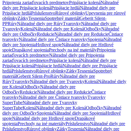
Pripojenia zariaďovacích predmetov
Pripájacie kolená
Náhradné
diely pre Pripájacie kolená
Pripájacie hrdlá
Náhradné diely pre
Pripájacie hrdlá
Príslušenstvo
Rúrové objímky
Upevnenia pre rúrové
objímky
Zátky
Tesnenia
Spotrebný materiál
Geberit Silent-
PP
Rúry
Náhradné diely pre Rúry
Tvarovky
Náhradné diely pre
Tvarovky
Kolená
Náhradné diely pre Kolená
Odbočky
Náhradné
diely pre Odbočky
Redukcie
Náhradné diely pre Redukcie
Čistiace
tvarovky
Náhradné diely pre Čistiace tvarovky
Spojenia
Náhradné
diely pre Spojenia
Hrdlové spoje
Náhradné diely pre Hrdlové
spoje
Drapákové spojenia
Prechody na iné materiály
Pripojenia
zariaďovacích predmetov
Náhradné diely pre Pripojenia
zariaďovacích predmetov
Pripájacie kolená
Náhradné diely pre
Pripájacie kolená
Pripájacie hrdlá
Náhradné diely pre Pripájacie
hrdlá
Príslušenstvo
Rúrové objímky
Zátky
Tesnenia
Spotrebný
materiál
Geberit Silent-Pro
Rúry
Náhradné diely pre
Rúry
Tvarovky
Náhradné diely pre Tvarovky
Kolená
Náhradné diely
pre Kolená
Odbočky
Náhradné diely pre
Odbočky
Redukcie
Náhradné diely pre Redukcie
Čistiace
tvarovky
Náhradné diely pre Čistiace tvarovky
Tvarovky
SuperTube
Náhradné diely pre Tvarovky
SuperTube
Kolená
Náhradné diely pre Kolená
Odbočky
Náhradné
diely pre Odbočky
Spojenia
Náhradné diely pre Spojenia
Hrdlové
spoje
Náhradné diely pre Hrdlové spoje
Drapákové
spojenia
Prechody na iné materiály
Príslušenstvo
Náhradné diely pre
Príslušenstvo
Rúrové objímky
Zátky
Tesnenia
Náhradné diely pre