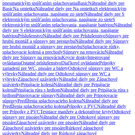
pneumatickým spúšťaním splachovania
Basic
Náhradné diely pre
Basic
Na omietku
Náhradné diely pre Na omietku
S elektronickým
spúšťaním splachovania, napájanie zo siete
Náhradné diely pre S
elektronickým spúšťaním splachovania, napájanie zo siete
S
elektronickým spúšťaním splachovania, napájanie batériou
Náhradné
diely pre S elektronickým spúšťaním splachovania, napájanie
batériou
Príslušenstvo
Náhradné diely pre Príslušenstvo
Súpravy pre
hrubú montáž a súpravy pre prestavbu
Náhradné diely pre Súpravy
pre hrubú montáž a súpravy pre prestavbu
Splachovacie rúrky,
splachovacie kolená a prechody
Súpravy na renováciu
Náhradné
diely pre Súpravy na renováciu
Krycie dosky
Integrované
ovládania
Ostatné príslušenstvo
Diaľkové ovládanie
Prípojky
zariadení pre WC, pisoáre a bidety
Odtokové súpravy pre WC a
výlevky
Náhradné diely pre Odtokové súpravy pre WC a
výlevky
Zápachové uzávierky
Náhradné diely pre Zápachové
uzávierky
Pripájacie kolená
Náhradné diely pre Pripájacie
kolená
Pripájacia rúra s hrdlom
Náhradné diely pre Pripájacia rúra s
hrdlom
Pripojovacie súpravy
Náhradné diely pre Pripojovacie
súpravy
Predĺženia splachovacieho kolena
Náhradné diely pre
Predĺženia splachovacieho kolena
Prípojky z PVC
Náhradné diely
pre Prípojky z PVC
Tesniace manžety a dekoratívne kryty
Odtokové
súpravy pre pisoáre
Náhradné diely pre Odtokové súpravy pre
pisoáre
Zápachové uzávierky pre pisoáre
Náhradné diely pre
Zápachové uzávierky pre pisoáre
Rúrkové zápachové
uzávierky
Náhradné diely pre Rúrkové zápachové