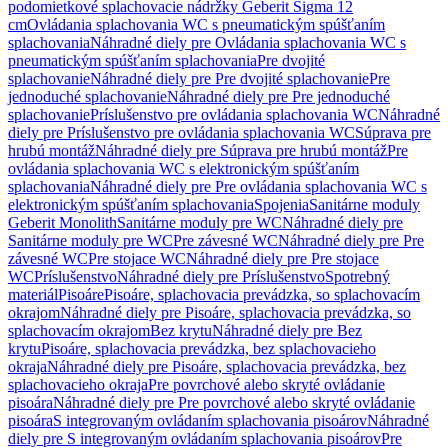
podomietkové splachovacie nádržky Geberit Sigma 12
cm
Ovládania splachovania WC s pneumatickým spúšťaním
splachovania
Náhradné diely pre Ovládania splachovania WC s
pneumatickým spúšťaním splachovania
Pre dvojité
splachovanie
Náhradné diely pre Pre dvojité splachovanie
Pre
jednoduché splachovanie
Náhradné diely pre Pre jednoduché
splachovanie
Príslušenstvo pre ovládania splachovania WC
Náhradné
diely pre Príslušenstvo pre ovládania splachovania WC
Súprava pre
hrubú montáž
Náhradné diely pre Súprava pre hrubú montáž
Pre
ovládania splachovania WC s elektronickým spúšťaním
splachovania
Náhradné diely pre Pre ovládania splachovania WC s
elektronickým spúšťaním splachovania
Spojenia
Sanitárne moduly
Geberit Monolith
Sanitárne moduly pre WC
Náhradné diely pre
Sanitárne moduly pre WC
Pre závesné WC
Náhradné diely pre Pre
závesné WC
Pre stojace WC
Náhradné diely pre Pre stojace
WC
Príslušenstvo
Náhradné diely pre Príslušenstvo
Spotrebný
materiál
Pisoáre
Pisoáre, splachovacia prevádzka, so splachovacím
okrajom
Náhradné diely pre Pisoáre, splachovacia prevádzka, so
splachovacím okrajom
Bez krytu
Náhradné diely pre Bez
krytu
Pisoáre, splachovacia prevádzka, bez splachovacieho
okraja
Náhradné diely pre Pisoáre, splachovacia prevádzka, bez
splachovacieho okraja
Pre povrchové alebo skryté ovládanie
pisoára
Náhradné diely pre Pre povrchové alebo skryté ovládanie
pisoára
S integrovaným ovládaním splachovania pisoárov
Náhradné
diely pre S integrovaným ovládaním splachovania pisoárov
Pre