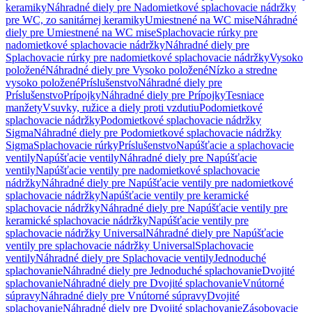
keramiky
Náhradné diely pre Nadomietkové splachovacie nádržky
pre WC, zo sanitárnej keramiky
Umiestnené na WC mise
Náhradné
diely pre Umiestnené na WC mise
Splachovacie rúrky pre
nadomietkové splachovacie nádržky
Náhradné diely pre
Splachovacie rúrky pre nadomietkové splachovacie nádržky
Vysoko
položené
Náhradné diely pre Vysoko položené
Nízko a stredne
vysoko položené
Príslušenstvo
Náhradné diely pre
Príslušenstvo
Prípojky
Náhradné diely pre Prípojky
Tesniace
manžety
Vsuvky, ružice a diely proti vzdutiu
Podomietkové
splachovacie nádržky
Podomietkové splachovacie nádržky
Sigma
Náhradné diely pre Podomietkové splachovacie nádržky
Sigma
Splachovacie rúrky
Príslušenstvo
Napúšťacie a splachovacie
ventily
Napúšťacie ventily
Náhradné diely pre Napúšťacie
ventily
Napúšťacie ventily pre nadomietkové splachovacie
nádržky
Náhradné diely pre Napúšťacie ventily pre nadomietkové
splachovacie nádržky
Napúšťacie ventily pre keramické
splachovacie nádržky
Náhradné diely pre Napúšťacie ventily pre
keramické splachovacie nádržky
Napúšťacie ventily pre
splachovacie nádržky Universal
Náhradné diely pre Napúšťacie
ventily pre splachovacie nádržky Universal
Splachovacie
ventily
Náhradné diely pre Splachovacie ventily
Jednoduché
splachovanie
Náhradné diely pre Jednoduché splachovanie
Dvojité
splachovanie
Náhradné diely pre Dvojité splachovanie
Vnútorné
súpravy
Náhradné diely pre Vnútorné súpravy
Dvojité
splachovanie
Náhradné diely pre Dvojité splachovanie
Zásobovacie