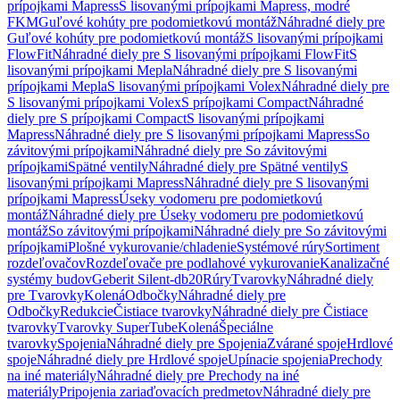
prípojkami Mapress
S lisovanými prípojkami Mapress, modré
FKM
Guľové kohúty pre podomietkovú montáž
Náhradné diely pre
Guľové kohúty pre podomietkovú montáž
S lisovanými prípojkami
FlowFit
Náhradné diely pre S lisovanými prípojkami FlowFit
S
lisovanými prípojkami Mepla
Náhradné diely pre S lisovanými
prípojkami Mepla
S lisovanými prípojkami Volex
Náhradné diely pre
S lisovanými prípojkami Volex
S prípojkami Compact
Náhradné
diely pre S prípojkami Compact
S lisovanými prípojkami
Mapress
Náhradné diely pre S lisovanými prípojkami Mapress
So
závitovými prípojkami
Náhradné diely pre So závitovými
prípojkami
Spätné ventily
Náhradné diely pre Spätné ventily
S
lisovanými prípojkami Mapress
Náhradné diely pre S lisovanými
prípojkami Mapress
Úseky vodomeru pre podomietkovú
montáž
Náhradné diely pre Úseky vodomeru pre podomietkovú
montáž
So závitovými prípojkami
Náhradné diely pre So závitovými
prípojkami
Plošné vykurovanie/chladenie
Systémové rúry
Sortiment
rozdeľovačov
Rozdeľovače pre podlahové vykurovanie
Kanalizačné
systémy budov
Geberit Silent-db20
Rúry
Tvarovky
Náhradné diely
pre Tvarovky
Kolená
Odbočky
Náhradné diely pre
Odbočky
Redukcie
Čistiace tvarovky
Náhradné diely pre Čistiace
tvarovky
Tvarovky SuperTube
Kolená
Špeciálne
tvarovky
Spojenia
Náhradné diely pre Spojenia
Zvárané spoje
Hrdlové
spoje
Náhradné diely pre Hrdlové spoje
Upínacie spojenia
Prechody
na iné materiály
Náhradné diely pre Prechody na iné
materiály
Pripojenia zariaďovacích predmetov
Náhradné diely pre