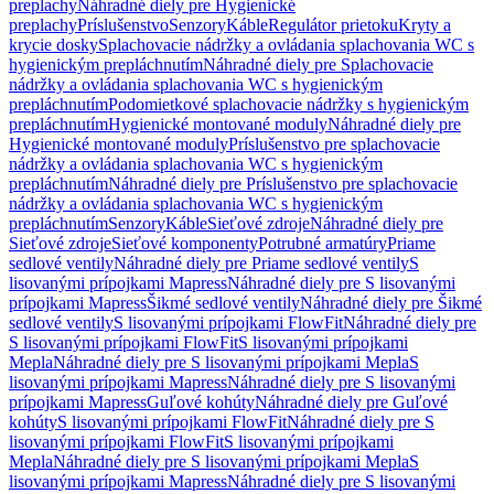
preplachy
Náhradné diely pre Hygienické
preplachy
Príslušenstvo
Senzory
Káble
Regulátor prietoku
Kryty a
krycie dosky
Splachovacie nádržky a ovládania splachovania WC s
hygienickým prepláchnutím
Náhradné diely pre Splachovacie
nádržky a ovládania splachovania WC s hygienickým
prepláchnutím
Podomietkové splachovacie nádržky s hygienickým
prepláchnutím
Hygienické montované moduly
Náhradné diely pre
Hygienické montované moduly
Príslušenstvo pre splachovacie
nádržky a ovládania splachovania WC s hygienickým
prepláchnutím
Náhradné diely pre Príslušenstvo pre splachovacie
nádržky a ovládania splachovania WC s hygienickým
prepláchnutím
Senzory
Káble
Sieťové zdroje
Náhradné diely pre
Sieťové zdroje
Sieťové komponenty
Potrubné armatúry
Priame
sedlové ventily
Náhradné diely pre Priame sedlové ventily
S
lisovanými prípojkami Mapress
Náhradné diely pre S lisovanými
prípojkami Mapress
Šikmé sedlové ventily
Náhradné diely pre Šikmé
sedlové ventily
S lisovanými prípojkami FlowFit
Náhradné diely pre
S lisovanými prípojkami FlowFit
S lisovanými prípojkami
Mepla
Náhradné diely pre S lisovanými prípojkami Mepla
S
lisovanými prípojkami Mapress
Náhradné diely pre S lisovanými
prípojkami Mapress
Guľové kohúty
Náhradné diely pre Guľové
kohúty
S lisovanými prípojkami FlowFit
Náhradné diely pre S
lisovanými prípojkami FlowFit
S lisovanými prípojkami
Mepla
Náhradné diely pre S lisovanými prípojkami Mepla
S
lisovanými prípojkami Mapress
Náhradné diely pre S lisovanými