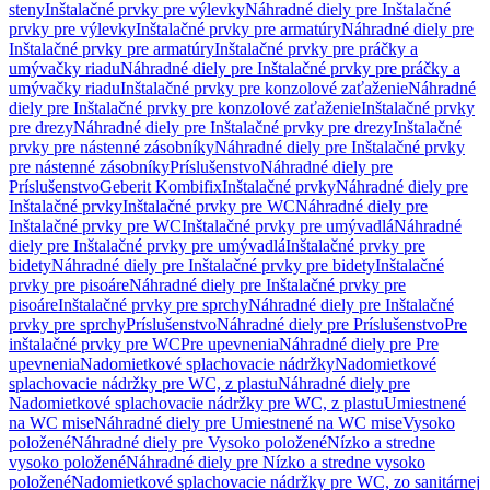
steny
Inštalačné prvky pre výlevky
Náhradné diely pre Inštalačné
prvky pre výlevky
Inštalačné prvky pre armatúry
Náhradné diely pre
Inštalačné prvky pre armatúry
Inštalačné prvky pre práčky a
umývačky riadu
Náhradné diely pre Inštalačné prvky pre práčky a
umývačky riadu
Inštalačné prvky pre konzolové zaťaženie
Náhradné
diely pre Inštalačné prvky pre konzolové zaťaženie
Inštalačné prvky
pre drezy
Náhradné diely pre Inštalačné prvky pre drezy
Inštalačné
prvky pre nástenné zásobníky
Náhradné diely pre Inštalačné prvky
pre nástenné zásobníky
Príslušenstvo
Náhradné diely pre
Príslušenstvo
Geberit Kombifix
Inštalačné prvky
Náhradné diely pre
Inštalačné prvky
Inštalačné prvky pre WC
Náhradné diely pre
Inštalačné prvky pre WC
Inštalačné prvky pre umývadlá
Náhradné
diely pre Inštalačné prvky pre umývadlá
Inštalačné prvky pre
bidety
Náhradné diely pre Inštalačné prvky pre bidety
Inštalačné
prvky pre pisoáre
Náhradné diely pre Inštalačné prvky pre
pisoáre
Inštalačné prvky pre sprchy
Náhradné diely pre Inštalačné
prvky pre sprchy
Príslušenstvo
Náhradné diely pre Príslušenstvo
Pre
inštalačné prvky pre WC
Pre upevnenia
Náhradné diely pre Pre
upevnenia
Nadomietkové splachovacie nádržky
Nadomietkové
splachovacie nádržky pre WC, z plastu
Náhradné diely pre
Nadomietkové splachovacie nádržky pre WC, z plastu
Umiestnené
na WC mise
Náhradné diely pre Umiestnené na WC mise
Vysoko
položené
Náhradné diely pre Vysoko položené
Nízko a stredne
vysoko položené
Náhradné diely pre Nízko a stredne vysoko
položené
Nadomietkové splachovacie nádržky pre WC, zo sanitárnej