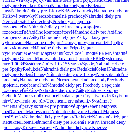
1.0215
Vsuvky
Spojky
Náhradné diely pre Spojky
Redukcie
Náhradné
diely pre Redukcie
Kolená
Náhradné diely pre Kolená
T-
kusy
Náhradné diely pre T-kusy
Krížové tvarovky
Náhradné diely pre
Krížové tvarovky
Nerozoberateľné prechody
Náhradné diely pre
Nerozoberateľné prechody
Prechody a spojenia,
rozoberateľné
Náhradné diely pre Prechody a spojenia,
rozoberateľné
Axiálne kompenzátory
Náhradné diely pre Axiálne
kompenzátory
Zátky
Náhradné diely pre Zátky
T-kusy pre
vykurovanie
Náhradné diely pre T-kusy pre vykurovanie
Prípojky
pre vykurovanie
Náhradné diely pre Prípojky pre
vykurovanie
Geberit Mapress uhlíková oceľ, modré FKM
Náhradné
diely pre Geberit Mapress uhlíková oceľ, modré FKM
Systémové
rúry 1.0034
Systémové rúry 1.0215
Vsuvky
Spojky
Náhradné diely
pre Spojky
Redukcie
Náhradné diely pre Redukcie
Kolená
Náhradné
diely pre Kolená
T-kusy
Náhradné diely pre T-kusy
Nerozoberateľné
prechody
Náhradné diely pre Nerozoberateľné prechody
Prechody a
spojenia, rozoberateľné
Náhradné diely pre Prechody a spojenia,
rozoberateľné
Zátky
Náhradné diely pre Zátky
Príslušenstvo pre
Geberit Mapress uhlíková oceľ
Izolácia pre rúry a tvarovky
Kryty pre
rúry
Upevnenia pre rúry
Upevnenia pre nástenky
Systémové
tesnenia
Súpravy skrutiek pre prírubové spoje
Geberit Mapress
meď
Geberit Mapress meď
Náhradné diely pre Geberit Mapress
meď
Spojky
Náhradné diely pre Spojky
Redukcie
Náhradné diely pre
Redukcie
Kolená
Náhradné diely pre Kolená
T-kusy
Náhradné diely
pre T-kusy
Krížové tvarovky
Náhradné diely pre Krížové