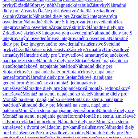
prvky
Držadlá
Súpravy nôh
Magnetické tabule
Zásuvky
Náhradné
diely pre Zásuvky
Ďalšie príslušenstvo
Zrkadlá a zrkadlové
skrinky
Zrkadlo
Náhradné diely pre Zrkadlo
S integrovaným
osvetlením
Náhradné diely pre S integrovaným osvetlením
Bez
integrovaného osvetlenia
Zrkadlové skrinky
Náhradné diely pre
Zrkadlové skrinky
S integrovaným osvetlením
Náhradné diely pre S
integrovaným osvetlením
Bez integrovaného osvetlenia
Náhradné
diely pre Bez integrovaného osvetlenia
Príslušenstvo
Svetelné
prvky
Držadlá
Ďalšie príslušenstvo
Zásuvky
Armatúry
Umývadlové
armatúry
Náhradné diely pre Umývadlové armatúry
Stojančekové,
napájanie zo siete
Náhradné diely pre Stojančekové, napájanie zo
siete
Stojančekové, napájanie batériou
Náhradné diely pre
Stojančekové, napájanie batériou
Stojančekové, napájanie
generátorom
Náhradné diely pre Stojančekové, napájanie
generátorom
Stojančeková montáž, jednopákový
zmiešavač
Náhradné diely pre Stojančeková montáž, jednopákový
zmiešavač
Montáž na stenu, napájané zo siete
Náhradné diely pre
Montáž na stenu, napájané zo siete
Montáž na stenu, napájanie
batériou
Náhradné diely pre Montáž na stenu, napájanie
batériou
Montáž na stenu, napájanie generátorom
Náhradné diely pre
Montáž na stenu, napájanie generátorom
Montáž na stenu, zmiešavač
s dvomi ovládacími prvkami
Náhradné diely pre Montáž na stenu,
zmiešavač s dvomi ovládacími prvkami
Príslušenstvo
Náhradné diely
pre Príslušenstvo
Pre umývadlové armatúry
Náhradné diely pre Pre