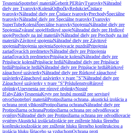
Tesnenia
Spotrebný materiál
Geberit PE
Rúry
Tvarovky
Náhradné
diely pre Tvarovky
Kolená
Odbočky
Redukcie
Čistiace
tvarovky
Náhradné diely pre Čistiace tvarovky
Prechody
Špeciálne
tvarovky
Náhradné diely pre Špeciálne tvarovky
Tvarovky
SuperTube
Kolená
Špeciálne tvarovky
Spojenia
Náhradné diely pre
Spojenia
Zvárané spoje
Hrdlové spoje
Náhradné diely pre Hrdlové
spoje
Prechody na iné materiály
Náhradné diely pre Prechody na iné
materiály
Závitové spojenia
Náhradné diely pre Závitové
spojenia
Pripojenia spojenia
Spojovacie puzdrá
Pripojenia
zariaďovacích predmetov
Náhradné diely pre Pripojenia
zariaďovacích predmetov
Pripájacie kolená
Náhradné diely pre
Pripájacie kolená
Pripájacie hrdlá
Náhradné diely pre Pripájacie
hrdlá
Pripájacie hrdlá
Náhradné diely pre Pripájacie hrdlá
Rúrkové
zápachové uzávierky
Náhradné diely pre Rúrkové zápachové
uzávierky
Zápachové uzávierky v tvare "S"
Náhradné diely pre
Zápachové uzávierky v tvare "S"
Príslušenstvo
Rúrové
objímky
Upevnenia pre rúrové objímky
Nosné
žľaby
Zátky
Tesnenia
Kryty pre hrubú montáž pre servisný
otvor
Spotrebný materiál
Protipožiarna ochrana, akustická izolácia a
ochrana proti vlhkosti
Protipožiarna ochrana
Náhradné diely pre
Protipožiarna ochrana
Protipožiarna ochrana pre odvodňovacie
systémy
Náhradné diely pre Protipožiarna ochrana pre odvodňovacie
systémy
Akustická izolácia
Izolácie pre zníženie hluku šíreného
konštrukciou
Izolácie pre zníženie hluku šíreného konštrukciou a
izolácia hluku šíriaceho sa vzduchom
Ochrana proti