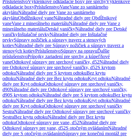
Príslušenstvo
Výklenkové odkladacie boxy pre sprchy
Výklenkové
odkladacie boxy
Príslušenstvo
Vane
Vane zo sanitárneho
akrylátu
Náhradné diely pre Vane zo sanitárneho
akrylátu
Obdĺžnikové vane
Náhradné diely pre Obdĺžnikové
vane
Vane z minerálneho materiálu
Náhradné diely pre Vane z
minerálneho materiálu
Detské vaničky
Náhradné diely pre Detské
vaničky
Inštalačné prvky
Náhradné diely pre Inštalačné
prvky
Súpravy nožičiek a súpravy traverz a stenových
kotiev
Náhradné diely pre Súpravy nožičiek a súpravy traverz a
stenových kotiev
Príslušenstvo
Súpravy na opravu
Ďalšie
príslušenstvo
Prípojky zariadení pre sprchy a kúpeľňové
vane
Odtokové súpravy pre sprchové vaničky, d52
Náhradné diely
pre Odtokové súpravy pre sprchové vaničky, d52
S krytom
odtoku
Náhradné diely pre S krytom odtoku
Bez krytu
odtoku
Náhradné diely pre Bez krytu odtoku
Kryt odtoku
Náhradné
diely pre Kryt odtoku
Odtokové súpravy pre sprchové vaničky,
d90
Náhradné diely pre Odtokové súpravy pre sprchové vaničky,
d90
S krytom odtoku
Náhradné diely pre S krytom odtoku
Bez krytu
odtoku
Náhradné diely pre Bez krytu odtoku
Kryt odtoku
Náhradné
diely pre Kryt odtoku
Odtokové súpravy pre sprchové vaničky
Sestra
Náhradné diely pre Odtokové súpravy pre sprchové vaničky
Sestra
Bez krytu odtoku
Náhradné diely pre Bez krytu
odtoku
Odtokové súpravy pre vane, d52
Náhradné diely pre
Odtokové súpravy pre vane, d52
S otočným ovládaním
Náhradné
diely pre S otočným ovládaním
Súpravy pre konečnú montáž pre