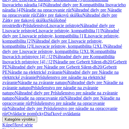
lisovacieho náradia [4]
Náhradné diely pre Kompatibilita lisovacieho
náradia [4]
Náradie na opracovanie rúr
Náhradné diely pre Náradie
na opracovanie rúr
Zátky pre tlakovú skúšku
Náhradné diely pre
Zátky pre tlakovú skúšku
Skúšobné
prostriedky
Príslušenstvo
Lisovacie prístroje
Náhradné diely pre
Lisovacie prístroje
Lisovacie prístroje, kompatibilita [1]
Náhradné
diely pre Lisovacie prístroje, kompatibilita [1]
Lisovacie prístroje,
kompatibilita [2]
Náhradné diely pre Lisovacie prístroje,
kompatibilita [2]
Lisovacie prístroje, kompatibilita [2XL]
Náhradné
diely pre Lisovacie prístroje, kompatibilita [2XL]
Kompatibilita
lisovacích prístrojov [4] / [2]
Náhradné diely pre Kompatibilita
lisovacích prístrojov [4] / [2]
Náradie pre Geberit Silent-db20/Geberit
PE
Náhradné diely pre Náradie pre Geberit Silent-db20/Geberit
PE
Náradie na elektrické zváranie
Náhradné diely pre Náradie na
elektrické zváranie
Príslušenstvo pre náradie na elektrické
zváranie
Náradie na zváranie natupo
Náhradné diely pre Náradie na
zváranie natupo
Príslušenstvo pre náradie na zváranie
natupo
Náhradné diely pre Príslušenstvo pre náradie na zváranie
natupo
Náradie na opracovanie rúr
Náhradné diely pre Náradie na
opracovanie rúr
Príslušenstvo pre náradie na opracovanie
rúr
Náhradné diely pre Príslušenstvo pre náradie na opracovanie
rúr
Ovládacie pomôcky
Diaľkové ovládania
Kategórie výrobku
Kúpeľňové série