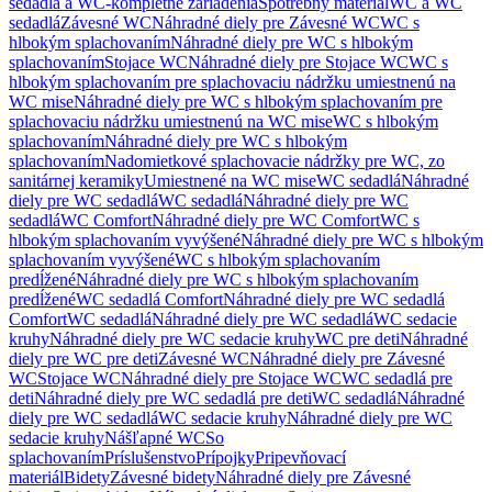
sedadlá a WC-kompletné zariadenia
Spotrebný materiál
WC a WC
sedadlá
Závesné WC
Náhradné diely pre Závesné WC
WC s
hlbokým splachovaním
Náhradné diely pre WC s hlbokým
splachovaním
Stojace WC
Náhradné diely pre Stojace WC
WC s
hlbokým splachovaním pre splachovaciu nádržku umiestnenú na
WC mise
Náhradné diely pre WC s hlbokým splachovaním pre
splachovaciu nádržku umiestnenú na WC mise
WC s hlbokým
splachovaním
Náhradné diely pre WC s hlbokým
splachovaním
Nadomietkové splachovacie nádržky pre WC, zo
sanitárnej keramiky
Umiestnené na WC mise
WC sedadlá
Náhradné
diely pre WC sedadlá
WC sedadlá
Náhradné diely pre WC
sedadlá
WC Comfort
Náhradné diely pre WC Comfort
WC s
hlbokým splachovaním vyvýšené
Náhradné diely pre WC s hlbokým
splachovaním vyvýšené
WC s hlbokým splachovaním
predĺžené
Náhradné diely pre WC s hlbokým splachovaním
predĺžené
WC sedadlá Comfort
Náhradné diely pre WC sedadlá
Comfort
WC sedadlá
Náhradné diely pre WC sedadlá
WC sedacie
kruhy
Náhradné diely pre WC sedacie kruhy
WC pre deti
Náhradné
diely pre WC pre deti
Závesné WC
Náhradné diely pre Závesné
WC
Stojace WC
Náhradné diely pre Stojace WC
WC sedadlá pre
deti
Náhradné diely pre WC sedadlá pre deti
WC sedadlá
Náhradné
diely pre WC sedadlá
WC sedacie kruhy
Náhradné diely pre WC
sedacie kruhy
Nášľapné WC
So
splachovaním
Príslušenstvo
Prípojky
Pripevňovací
materiál
Bidety
Závesné bidety
Náhradné diely pre Závesné