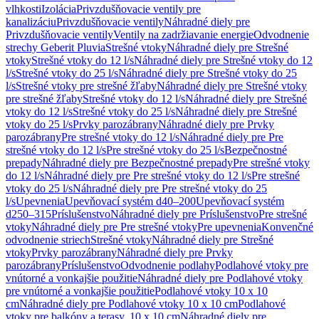
vlhkosti
Izolácia
Privzdušňovacie ventily pre
kanalizáciu
Privzdušňovacie ventily
Náhradné diely pre
Privzdušňovacie ventily
Ventily na zadržiavanie energie
Odvodnenie
strechy Geberit Pluvia
Strešné vtoky
Náhradné diely pre Strešné
vtoky
Strešné vtoky do 12 l/s
Náhradné diely pre Strešné vtoky do 12
l/s
Strešné vtoky do 25 l/s
Náhradné diely pre Strešné vtoky do 25
l/s
Strešné vtoky pre strešné žľaby
Náhradné diely pre Strešné vtoky
pre strešné žľaby
Strešné vtoky do 12 l/s
Náhradné diely pre Strešné
vtoky do 12 l/s
Strešné vtoky do 25 l/s
Náhradné diely pre Strešné
vtoky do 25 l/s
Prvky parozábrany
Náhradné diely pre Prvky
parozábrany
Pre strešné vtoky do 12 l/s
Náhradné diely pre Pre
strešné vtoky do 12 l/s
Pre strešné vtoky do 25 l/s
Bezpečnostné
prepady
Náhradné diely pre Bezpečnostné prepady
Pre strešné vtoky
do 12 l/s
Náhradné diely pre Pre strešné vtoky do 12 l/s
Pre strešné
vtoky do 25 l/s
Náhradné diely pre Pre strešné vtoky do 25
l/s
Upevnenia
Upevňovací systém d40–200
Upevňovací systém
d250–315
Príslušenstvo
Náhradné diely pre Príslušenstvo
Pre strešné
vtoky
Náhradné diely pre Pre strešné vtoky
Pre upevnenia
Konvenčné
odvodnenie striech
Strešné vtoky
Náhradné diely pre Strešné
vtoky
Prvky parozábrany
Náhradné diely pre Prvky
parozábrany
Príslušenstvo
Odvodnenie podlahy
Podlahové vtoky pre
vnútorné a vonkajšie použitie
Náhradné diely pre Podlahové vtoky
pre vnútorné a vonkajšie použitie
Podlahové vtoky 10 x 10
cm
Náhradné diely pre Podlahové vtoky 10 x 10 cm
Podlahové
vtoky pre balkóny a terasy, 10 x 10 cm
Náhradné diely pre