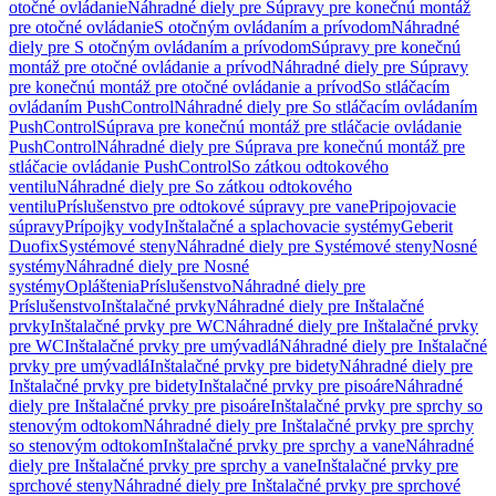
otočné ovládanie
Náhradné diely pre Súpravy pre konečnú montáž
pre otočné ovládanie
S otočným ovládaním a prívodom
Náhradné
diely pre S otočným ovládaním a prívodom
Súpravy pre konečnú
montáž pre otočné ovládanie a prívod
Náhradné diely pre Súpravy
pre konečnú montáž pre otočné ovládanie a prívod
So stláčacím
ovládaním PushControl
Náhradné diely pre So stláčacím ovládaním
PushControl
Súprava pre konečnú montáž pre stláčacie ovládanie
PushControl
Náhradné diely pre Súprava pre konečnú montáž pre
stláčacie ovládanie PushControl
So zátkou odtokového
ventilu
Náhradné diely pre So zátkou odtokového
ventilu
Príslušenstvo pre odtokové súpravy pre vane
Pripojovacie
súpravy
Prípojky vody
Inštalačné a splachovacie systémy
Geberit
Duofix
Systémové steny
Náhradné diely pre Systémové steny
Nosné
systémy
Náhradné diely pre Nosné
systémy
Opláštenia
Príslušenstvo
Náhradné diely pre
Príslušenstvo
Inštalačné prvky
Náhradné diely pre Inštalačné
prvky
Inštalačné prvky pre WC
Náhradné diely pre Inštalačné prvky
pre WC
Inštalačné prvky pre umývadlá
Náhradné diely pre Inštalačné
prvky pre umývadlá
Inštalačné prvky pre bidety
Náhradné diely pre
Inštalačné prvky pre bidety
Inštalačné prvky pre pisoáre
Náhradné
diely pre Inštalačné prvky pre pisoáre
Inštalačné prvky pre sprchy so
stenovým odtokom
Náhradné diely pre Inštalačné prvky pre sprchy
so stenovým odtokom
Inštalačné prvky pre sprchy a vane
Náhradné
diely pre Inštalačné prvky pre sprchy a vane
Inštalačné prvky pre
sprchové steny
Náhradné diely pre Inštalačné prvky pre sprchové