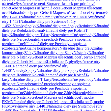
nástenky
Systémové tesnenia
Súpravy skrutiek pre prírubové
spoje
Geberit Mapress ušľachtilá oceľ
Geberit Mapress ušľachtilá
oceľ
Náhradné diely pre Geberit Mapress ušľachtilá oceľ
Systémové
rúry 1.4401
Náhradné diely pre Systémové rúry 1.4401
Systémové
rúry 1.4521
Náhradné diely pre Systémové rúry
1.4521
Vsuvky
Spojky
Náhradné diely pre Spojky
Redukcie
Náhradné
diely pre Redukcie
Kolená
Náhradné diely pre Kolená
T-
kusy
Náhradné diely pre T-kusy
Nerozoberateľné prechody
Náhradné
diely pre Nerozoberateľné prechody
Prechody a spojenia,
rozoberateľné
Náhradné diely pre Prechody a spojenia,
rozoberateľné
Axiálne kompenzátory
Náhradné diely pre Axiálne
kompenzátory
Zátky
Náhradné diely pre Zátky
Nástenky
Náhradné
diely pre Nástenky
Geberit Mapress ušľachtilá oceľ, plyn
Náhradné
diely pre Geberit Mapress ušľachtilá oceľ, plyn
Systémové rúry
1.4401
Náhradné diely pre Systémové rúry
1.4401
Vsuvky
Spojky
Náhradné diely pre Spojky
Redukcie
Náhradné
diely pre Redukcie
Kolená
Náhradné diely pre Kolená
T-
kusy
Náhradné diely pre T-kusy
Nerozoberateľné prechody
Náhradné
diely pre Nerozoberateľné prechody
Prechody a spojenia,
rozoberateľné
Náhradné diely pre Prechody a spojenia,
rozoberateľné
Zátky
Náhradné diely pre Zátky
Nástenky
Náhradné
diely pre Nástenky
Geberit Mapress ušľachtilá oceľ, modré
FKM
Náhradné diely pre Geberit Mapress ušľachtilá oceľ, modré
FKM
Systémové rúry 1.4401
Náhradné diely pre Systémové rúry
1.4401
Systémové rúry 1.4521
Náhradné diely pre Systémové rúry