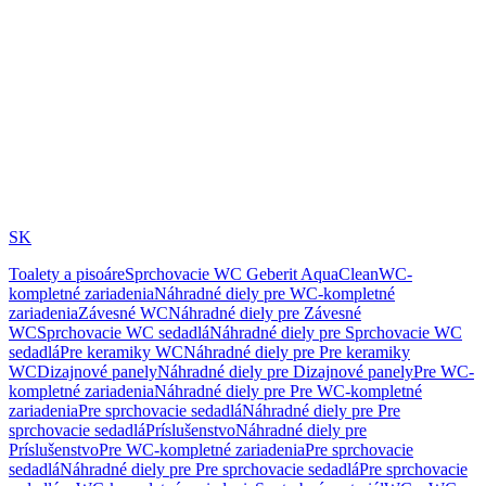
SK
Toalety a pisoáre
Sprchovacie WC Geberit AquaClean
WC-
kompletné zariadenia
Náhradné diely pre WC-kompletné
zariadenia
Závesné WC
Náhradné diely pre Závesné
WC
Sprchovacie WC sedadlá
Náhradné diely pre Sprchovacie WC
sedadlá
Pre keramiky WC
Náhradné diely pre Pre keramiky
WC
Dizajnové panely
Náhradné diely pre Dizajnové panely
Pre WC-
kompletné zariadenia
Náhradné diely pre Pre WC-kompletné
zariadenia
Pre sprchovacie sedadlá
Náhradné diely pre Pre
sprchovacie sedadlá
Príslušenstvo
Náhradné diely pre
Príslušenstvo
Pre WC-kompletné zariadenia
Pre sprchovacie
sedadlá
Náhradné diely pre Pre sprchovacie sedadlá
Pre sprchovacie