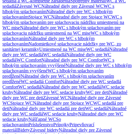
sedadlá a WC-kompletné zariadenia
Spotrebný materiál
WC a WC
sedadlá
Závesné WC
Náhradné diely pre Závesné WC
WC s
hlbokým splachovaním
Náhradné diely pre WC s hlbokým
splachovaním
Stojace WC
Náhradné diely pre Stojace WC
WC s
hlbokým splachovaním pre splachovaciu nádržku umiestnenú na
WC mise
Náhradné diely pre WC s hlbokým splachovaním pre
splachovaciu nádržku umiestnenú na WC mise
WC s hlbokým
splachovaním
Náhradné diely pre WC s hlbokým
splachovaním
Nadomietkové splachovacie nádržky pre WC, zo
sanitárnej keramiky
Umiestnené na WC mise
WC sedadlá
Náhradné
diely pre WC sedadlá
WC sedadlá
Náhradné diely pre WC
sedadlá
WC Comfort
Náhradné diely pre WC Comfort
WC s
hlbokým splachovaním vyvýšené
Náhradné diely pre WC s hlbokým
splachovaním vyvýšené
WC s hlbokým splachovaním
predĺžené
Náhradné diely pre WC s hlbokým splachovaním
predĺžené
WC sedadlá Comfort
Náhradné diely pre WC sedadlá
Comfort
WC sedadlá
Náhradné diely pre WC sedadlá
WC sedacie
kruhy
Náhradné diely pre WC sedacie kruhy
WC pre deti
Náhradné
diely pre WC pre deti
Závesné WC
Náhradné diely pre Závesné
WC
Stojace WC
Náhradné diely pre Stojace WC
WC sedadlá pre
deti
Náhradné diely pre WC sedadlá pre deti
WC sedadlá
Náhradné
diely pre WC sedadlá
WC sedacie kruhy
Náhradné diely pre WC
sedacie kruhy
Nášľapné WC
So
splachovaním
Príslušenstvo
Prípojky
Pripevňovací
materiál
Bidety
Závesné bidety
Náhradné diely pre Závesné