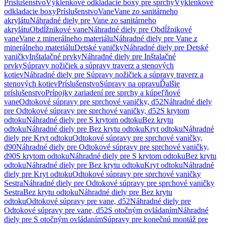
Príslušenstvo
Výklenkové odkladacie boxy pre sprchy
Výklenkové
odkladacie boxy
Príslušenstvo
Vane
Vane zo sanitárneho
akrylátu
Náhradné diely pre Vane zo sanitárneho
akrylátu
Obdĺžnikové vane
Náhradné diely pre Obdĺžnikové
vane
Vane z minerálneho materiálu
Náhradné diely pre Vane z
minerálneho materiálu
Detské vaničky
Náhradné diely pre Detské
vaničky
Inštalačné prvky
Náhradné diely pre Inštalačné
prvky
Súpravy nožičiek a súpravy traverz a stenových
kotiev
Náhradné diely pre Súpravy nožičiek a súpravy traverz a
stenových kotiev
Príslušenstvo
Súpravy na opravu
Ďalšie
príslušenstvo
Prípojky zariadení pre sprchy a kúpeľňové
vane
Odtokové súpravy pre sprchové vaničky, d52
Náhradné diely
pre Odtokové súpravy pre sprchové vaničky, d52
S krytom
odtoku
Náhradné diely pre S krytom odtoku
Bez krytu
odtoku
Náhradné diely pre Bez krytu odtoku
Kryt odtoku
Náhradné
diely pre Kryt odtoku
Odtokové súpravy pre sprchové vaničky,
d90
Náhradné diely pre Odtokové súpravy pre sprchové vaničky,
d90
S krytom odtoku
Náhradné diely pre S krytom odtoku
Bez krytu
odtoku
Náhradné diely pre Bez krytu odtoku
Kryt odtoku
Náhradné
diely pre Kryt odtoku
Odtokové súpravy pre sprchové vaničky
Sestra
Náhradné diely pre Odtokové súpravy pre sprchové vaničky
Sestra
Bez krytu odtoku
Náhradné diely pre Bez krytu
odtoku
Odtokové súpravy pre vane, d52
Náhradné diely pre
Odtokové súpravy pre vane, d52
S otočným ovládaním
Náhradné
diely pre S otočným ovládaním
Súpravy pre konečnú montáž pre