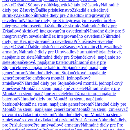
prvky
Držadlá
Súpravy nôh
Magnetické tabule
Zásuvky
Náhradné
diely pre Zásuvky
Ďalšie príslušenstvo
Zrkadlá a zrkadlové
skrinky
Zrkadlo
Náhradné diely pre Zrkadlo
S integrovaným
osvetlením
Náhradné diely pre S integrovaným osvetlením
Bez
integrovaného osvetlenia
Zrkadlové skrinky
Náhradné diely pre
Zrkadlové skrinky
S integrovaným osvetlením
Náhradné diely pre S
integrovaným osvetlením
Bez integrovaného osvetlenia
Náhradné
diely pre Bez integrovaného osvetlenia
Príslušenstvo
Svetelné
prvky
Držadlá
Ďalšie príslušenstvo
Zásuvky
Armatúry
Umývadlové
armatúry
Náhradné diely pre Umývadlové armatúry
Stojančekové,
napájanie zo siete
Náhradné diely pre Stojančekové, napájanie zo
siete
Stojančekové, napájanie batériou
Náhradné diely pre
Stojančekové, napájanie batériou
Stojančekové, napájanie
generátorom
Náhradné diely pre Stojančekové, napájanie
generátorom
Stojančeková montáž, jednopákový
zmiešavač
Náhradné diely pre Stojančeková montáž, jednopákový
zmiešavač
Montáž na stenu, napájané zo siete
Náhradné diely pre
Montáž na stenu, napájané zo siete
Montáž na stenu, napájanie
batériou
Náhradné diely pre Montáž na stenu, napájanie
batériou
Montáž na stenu, napájanie generátorom
Náhradné diely pre
Montáž na stenu, napájanie generátorom
Montáž na stenu, zmiešavač
s dvomi ovládacími prvkami
Náhradné diely pre Montáž na stenu,
zmiešavač s dvomi ovládacími prvkami
Príslušenstvo
Náhradné diely
pre Príslušenstvo
Pre umývadlové armatúry
Náhradné diely pre Pre