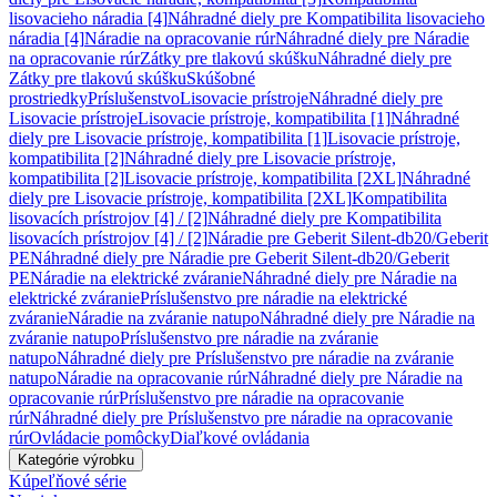
lisovacieho náradia [4]
Náhradné diely pre Kompatibilita lisovacieho
náradia [4]
Náradie na opracovanie rúr
Náhradné diely pre Náradie
na opracovanie rúr
Zátky pre tlakovú skúšku
Náhradné diely pre
Zátky pre tlakovú skúšku
Skúšobné
prostriedky
Príslušenstvo
Lisovacie prístroje
Náhradné diely pre
Lisovacie prístroje
Lisovacie prístroje, kompatibilita [1]
Náhradné
diely pre Lisovacie prístroje, kompatibilita [1]
Lisovacie prístroje,
kompatibilita [2]
Náhradné diely pre Lisovacie prístroje,
kompatibilita [2]
Lisovacie prístroje, kompatibilita [2XL]
Náhradné
diely pre Lisovacie prístroje, kompatibilita [2XL]
Kompatibilita
lisovacích prístrojov [4] / [2]
Náhradné diely pre Kompatibilita
lisovacích prístrojov [4] / [2]
Náradie pre Geberit Silent-db20/Geberit
PE
Náhradné diely pre Náradie pre Geberit Silent-db20/Geberit
PE
Náradie na elektrické zváranie
Náhradné diely pre Náradie na
elektrické zváranie
Príslušenstvo pre náradie na elektrické
zváranie
Náradie na zváranie natupo
Náhradné diely pre Náradie na
zváranie natupo
Príslušenstvo pre náradie na zváranie
natupo
Náhradné diely pre Príslušenstvo pre náradie na zváranie
natupo
Náradie na opracovanie rúr
Náhradné diely pre Náradie na
opracovanie rúr
Príslušenstvo pre náradie na opracovanie
rúr
Náhradné diely pre Príslušenstvo pre náradie na opracovanie
rúr
Ovládacie pomôcky
Diaľkové ovládania
Kategórie výrobku
Kúpeľňové série