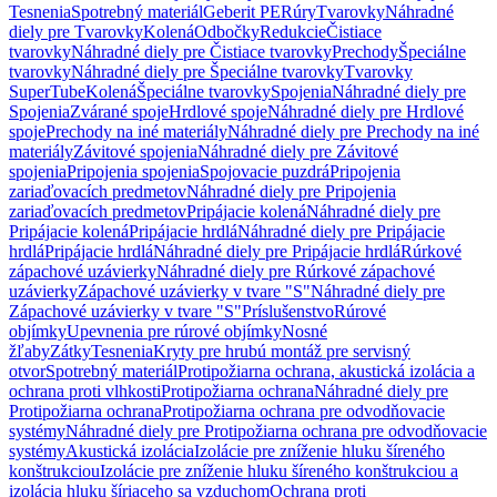
Tesnenia
Spotrebný materiál
Geberit PE
Rúry
Tvarovky
Náhradné
diely pre Tvarovky
Kolená
Odbočky
Redukcie
Čistiace
tvarovky
Náhradné diely pre Čistiace tvarovky
Prechody
Špeciálne
tvarovky
Náhradné diely pre Špeciálne tvarovky
Tvarovky
SuperTube
Kolená
Špeciálne tvarovky
Spojenia
Náhradné diely pre
Spojenia
Zvárané spoje
Hrdlové spoje
Náhradné diely pre Hrdlové
spoje
Prechody na iné materiály
Náhradné diely pre Prechody na iné
materiály
Závitové spojenia
Náhradné diely pre Závitové
spojenia
Pripojenia spojenia
Spojovacie puzdrá
Pripojenia
zariaďovacích predmetov
Náhradné diely pre Pripojenia
zariaďovacích predmetov
Pripájacie kolená
Náhradné diely pre
Pripájacie kolená
Pripájacie hrdlá
Náhradné diely pre Pripájacie
hrdlá
Pripájacie hrdlá
Náhradné diely pre Pripájacie hrdlá
Rúrkové
zápachové uzávierky
Náhradné diely pre Rúrkové zápachové
uzávierky
Zápachové uzávierky v tvare "S"
Náhradné diely pre
Zápachové uzávierky v tvare "S"
Príslušenstvo
Rúrové
objímky
Upevnenia pre rúrové objímky
Nosné
žľaby
Zátky
Tesnenia
Kryty pre hrubú montáž pre servisný
otvor
Spotrebný materiál
Protipožiarna ochrana, akustická izolácia a
ochrana proti vlhkosti
Protipožiarna ochrana
Náhradné diely pre
Protipožiarna ochrana
Protipožiarna ochrana pre odvodňovacie
systémy
Náhradné diely pre Protipožiarna ochrana pre odvodňovacie
systémy
Akustická izolácia
Izolácie pre zníženie hluku šíreného
konštrukciou
Izolácie pre zníženie hluku šíreného konštrukciou a
izolácia hluku šíriaceho sa vzduchom
Ochrana proti