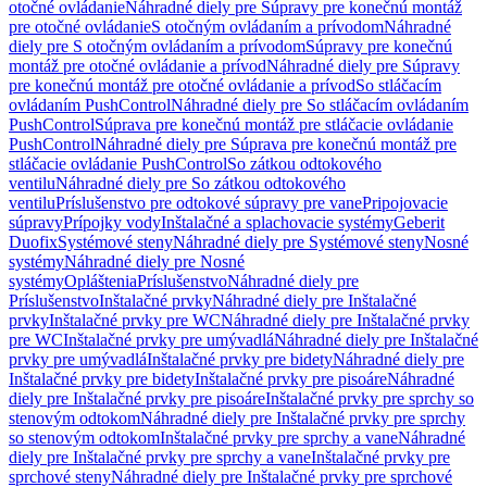
otočné ovládanie
Náhradné diely pre Súpravy pre konečnú montáž
pre otočné ovládanie
S otočným ovládaním a prívodom
Náhradné
diely pre S otočným ovládaním a prívodom
Súpravy pre konečnú
montáž pre otočné ovládanie a prívod
Náhradné diely pre Súpravy
pre konečnú montáž pre otočné ovládanie a prívod
So stláčacím
ovládaním PushControl
Náhradné diely pre So stláčacím ovládaním
PushControl
Súprava pre konečnú montáž pre stláčacie ovládanie
PushControl
Náhradné diely pre Súprava pre konečnú montáž pre
stláčacie ovládanie PushControl
So zátkou odtokového
ventilu
Náhradné diely pre So zátkou odtokového
ventilu
Príslušenstvo pre odtokové súpravy pre vane
Pripojovacie
súpravy
Prípojky vody
Inštalačné a splachovacie systémy
Geberit
Duofix
Systémové steny
Náhradné diely pre Systémové steny
Nosné
systémy
Náhradné diely pre Nosné
systémy
Opláštenia
Príslušenstvo
Náhradné diely pre
Príslušenstvo
Inštalačné prvky
Náhradné diely pre Inštalačné
prvky
Inštalačné prvky pre WC
Náhradné diely pre Inštalačné prvky
pre WC
Inštalačné prvky pre umývadlá
Náhradné diely pre Inštalačné
prvky pre umývadlá
Inštalačné prvky pre bidety
Náhradné diely pre
Inštalačné prvky pre bidety
Inštalačné prvky pre pisoáre
Náhradné
diely pre Inštalačné prvky pre pisoáre
Inštalačné prvky pre sprchy so
stenovým odtokom
Náhradné diely pre Inštalačné prvky pre sprchy
so stenovým odtokom
Inštalačné prvky pre sprchy a vane
Náhradné
diely pre Inštalačné prvky pre sprchy a vane
Inštalačné prvky pre
sprchové steny
Náhradné diely pre Inštalačné prvky pre sprchové