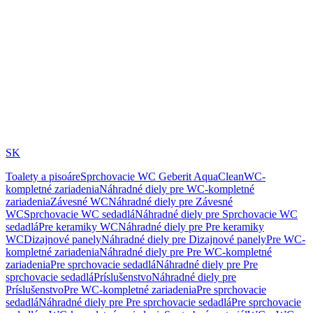
SK
Toalety a pisoáre
Sprchovacie WC Geberit AquaClean
WC-
kompletné zariadenia
Náhradné diely pre WC-kompletné
zariadenia
Závesné WC
Náhradné diely pre Závesné
WC
Sprchovacie WC sedadlá
Náhradné diely pre Sprchovacie WC
sedadlá
Pre keramiky WC
Náhradné diely pre Pre keramiky
WC
Dizajnové panely
Náhradné diely pre Dizajnové panely
Pre WC-
kompletné zariadenia
Náhradné diely pre Pre WC-kompletné
zariadenia
Pre sprchovacie sedadlá
Náhradné diely pre Pre
sprchovacie sedadlá
Príslušenstvo
Náhradné diely pre
Príslušenstvo
Pre WC-kompletné zariadenia
Pre sprchovacie
sedadlá
Náhradné diely pre Pre sprchovacie sedadlá
Pre sprchovacie