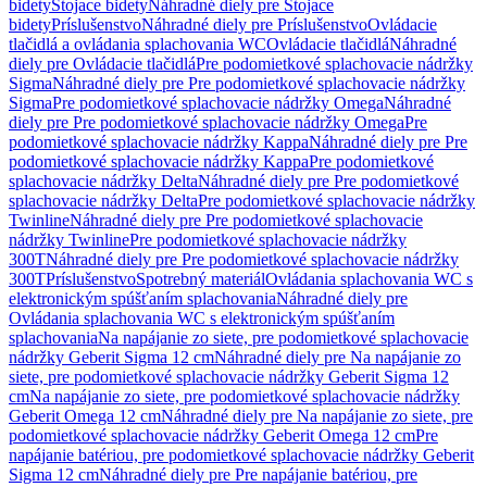
bidety
Stojace bidety
Náhradné diely pre Stojace
bidety
Príslušenstvo
Náhradné diely pre Príslušenstvo
Ovládacie
tlačidlá a ovládania splachovania WC
Ovládacie tlačidlá
Náhradné
diely pre Ovládacie tlačidlá
Pre podomietkové splachovacie nádržky
Sigma
Náhradné diely pre Pre podomietkové splachovacie nádržky
Sigma
Pre podomietkové splachovacie nádržky Omega
Náhradné
diely pre Pre podomietkové splachovacie nádržky Omega
Pre
podomietkové splachovacie nádržky Kappa
Náhradné diely pre Pre
podomietkové splachovacie nádržky Kappa
Pre podomietkové
splachovacie nádržky Delta
Náhradné diely pre Pre podomietkové
splachovacie nádržky Delta
Pre podomietkové splachovacie nádržky
Twinline
Náhradné diely pre Pre podomietkové splachovacie
nádržky Twinline
Pre podomietkové splachovacie nádržky
300T
Náhradné diely pre Pre podomietkové splachovacie nádržky
300T
Príslušenstvo
Spotrebný materiál
Ovládania splachovania WC s
elektronickým spúšťaním splachovania
Náhradné diely pre
Ovládania splachovania WC s elektronickým spúšťaním
splachovania
Na napájanie zo siete, pre podomietkové splachovacie
nádržky Geberit Sigma 12 cm
Náhradné diely pre Na napájanie zo
siete, pre podomietkové splachovacie nádržky Geberit Sigma 12
cm
Na napájanie zo siete, pre podomietkové splachovacie nádržky
Geberit Omega 12 cm
Náhradné diely pre Na napájanie zo siete, pre
podomietkové splachovacie nádržky Geberit Omega 12 cm
Pre
napájanie batériou, pre podomietkové splachovacie nádržky Geberit
Sigma 12 cm
Náhradné diely pre Pre napájanie batériou, pre