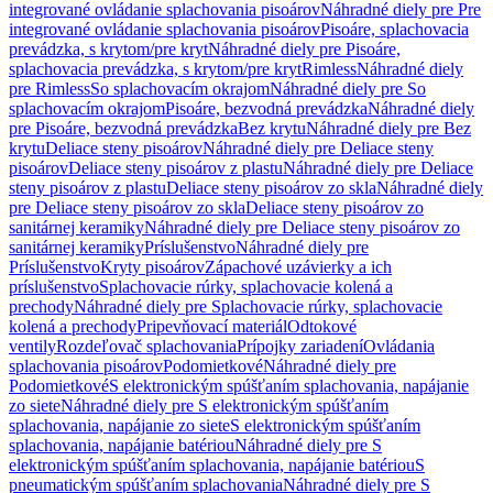
integrované ovládanie splachovania pisoárov
Náhradné diely pre Pre
integrované ovládanie splachovania pisoárov
Pisoáre, splachovacia
prevádzka, s krytom/pre kryt
Náhradné diely pre Pisoáre,
splachovacia prevádzka, s krytom/pre kryt
Rimless
Náhradné diely
pre Rimless
So splachovacím okrajom
Náhradné diely pre So
splachovacím okrajom
Pisoáre, bezvodná prevádzka
Náhradné diely
pre Pisoáre, bezvodná prevádzka
Bez krytu
Náhradné diely pre Bez
krytu
Deliace steny pisoárov
Náhradné diely pre Deliace steny
pisoárov
Deliace steny pisoárov z plastu
Náhradné diely pre Deliace
steny pisoárov z plastu
Deliace steny pisoárov zo skla
Náhradné diely
pre Deliace steny pisoárov zo skla
Deliace steny pisoárov zo
sanitárnej keramiky
Náhradné diely pre Deliace steny pisoárov zo
sanitárnej keramiky
Príslušenstvo
Náhradné diely pre
Príslušenstvo
Kryty pisoárov
Zápachové uzávierky a ich
príslušenstvo
Splachovacie rúrky, splachovacie kolená a
prechody
Náhradné diely pre Splachovacie rúrky, splachovacie
kolená a prechody
Pripevňovací materiál
Odtokové
ventily
Rozdeľovač splachovania
Prípojky zariadení
Ovládania
splachovania pisoárov
Podomietkové
Náhradné diely pre
Podomietkové
S elektronickým spúšťaním splachovania, napájanie
zo siete
Náhradné diely pre S elektronickým spúšťaním
splachovania, napájanie zo siete
S elektronickým spúšťaním
splachovania, napájanie batériou
Náhradné diely pre S
elektronickým spúšťaním splachovania, napájanie batériou
S
pneumatickým spúšťaním splachovania
Náhradné diely pre S