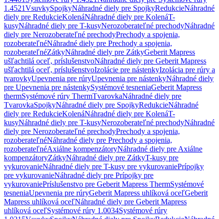
1.4521
Vsuvky
Spojky
Náhradné diely pre Spojky
Redukcie
Náhradné
diely pre Redukcie
Kolená
Náhradné diely pre Kolená
T-
kusy
Náhradné diely pre T-kusy
Nerozoberateľné prechody
Náhradné
diely pre Nerozoberateľné prechody
Prechody a spojenia,
rozoberateľné
Náhradné diely pre Prechody a spojenia,
rozoberateľné
Zátky
Náhradné diely pre Zátky
Geberit Mapress
ušľachtilá oceľ, príslušenstvo
Náhradné diely pre Geberit Mapress
ušľachtilá oceľ, príslušenstvo
Izolácie pre nástenky
Izolácia pre rúry a
tvarovky
Upevnenia pre rúry
Upevnenia pre nástenky
Náhradné diely
pre Upevnenia pre nástenky
Systémové tesnenia
Geberit Mapress
therm
Systémové rúry Therm
Tvarovka
Náhradné diely pre
Tvarovka
Spojky
Náhradné diely pre Spojky
Redukcie
Náhradné
diely pre Redukcie
Kolená
Náhradné diely pre Kolená
T-
kusy
Náhradné diely pre T-kusy
Nerozoberateľné prechody
Náhradné
diely pre Nerozoberateľné prechody
Prechody a spojenia,
rozoberateľné
Náhradné diely pre Prechody a spojenia,
rozoberateľné
Axiálne kompenzátory
Náhradné diely pre Axiálne
kompenzátory
Zátky
Náhradné diely pre Zátky
T-kusy pre
vykurovanie
Náhradné diely pre T-kusy pre vykurovanie
Prípojky
pre vykurovanie
Náhradné diely pre Prípojky pre
vykurovanie
Príslušenstvo pre Geberit Mapress Therm
Systémové
tesnenia
Upevnenia pre rúry
Geberit Mapress uhlíková oceľ
Geberit
Mapress uhlíková oceľ
Náhradné diely pre Geberit Mapress
uhlíková oceľ
Systémové rúry 1.0034
Systémové rúry