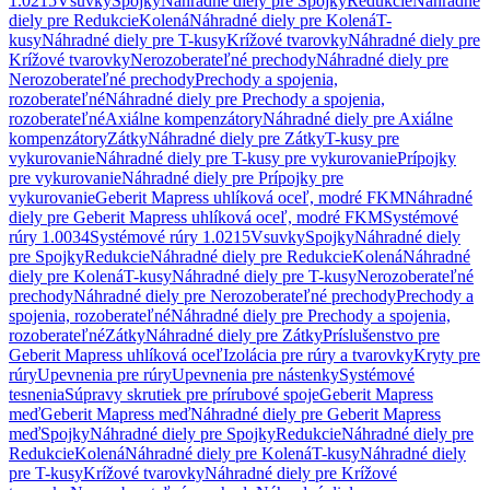
1.0215
Vsuvky
Spojky
Náhradné diely pre Spojky
Redukcie
Náhradné
diely pre Redukcie
Kolená
Náhradné diely pre Kolená
T-
kusy
Náhradné diely pre T-kusy
Krížové tvarovky
Náhradné diely pre
Krížové tvarovky
Nerozoberateľné prechody
Náhradné diely pre
Nerozoberateľné prechody
Prechody a spojenia,
rozoberateľné
Náhradné diely pre Prechody a spojenia,
rozoberateľné
Axiálne kompenzátory
Náhradné diely pre Axiálne
kompenzátory
Zátky
Náhradné diely pre Zátky
T-kusy pre
vykurovanie
Náhradné diely pre T-kusy pre vykurovanie
Prípojky
pre vykurovanie
Náhradné diely pre Prípojky pre
vykurovanie
Geberit Mapress uhlíková oceľ, modré FKM
Náhradné
diely pre Geberit Mapress uhlíková oceľ, modré FKM
Systémové
rúry 1.0034
Systémové rúry 1.0215
Vsuvky
Spojky
Náhradné diely
pre Spojky
Redukcie
Náhradné diely pre Redukcie
Kolená
Náhradné
diely pre Kolená
T-kusy
Náhradné diely pre T-kusy
Nerozoberateľné
prechody
Náhradné diely pre Nerozoberateľné prechody
Prechody a
spojenia, rozoberateľné
Náhradné diely pre Prechody a spojenia,
rozoberateľné
Zátky
Náhradné diely pre Zátky
Príslušenstvo pre
Geberit Mapress uhlíková oceľ
Izolácia pre rúry a tvarovky
Kryty pre
rúry
Upevnenia pre rúry
Upevnenia pre nástenky
Systémové
tesnenia
Súpravy skrutiek pre prírubové spoje
Geberit Mapress
meď
Geberit Mapress meď
Náhradné diely pre Geberit Mapress
meď
Spojky
Náhradné diely pre Spojky
Redukcie
Náhradné diely pre
Redukcie
Kolená
Náhradné diely pre Kolená
T-kusy
Náhradné diely
pre T-kusy
Krížové tvarovky
Náhradné diely pre Krížové