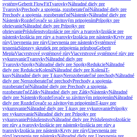
systémy
Geberit FlowFit
Tvarovky
Náhradné diely pre
Tvarovky
Prechody a spojenia, rozoberateľné
Náhradné diely pre
Prechody a spojenia, rozoberateľné
Nástenky
Náhradné diely pre
Nástenky
Rozdeľovače so závitovým pripojením
Prípojky pre
ohrievanie
Náhradné diely pre Prípojky pre
ohrievanie
Príslušenstvo
Izolácie pre rúry a tvarovky
Izolácie pre
nástenky
Izolácia pre rúry a tvarovky
Izolácia pre nástenky
Kryty pre
rúry
Upevnenia pre rúry
Upevnenia pre nástenky
Systémové
tesnenia
Súpravy skrutiek pre pripojenia prírubou
Geberit
Mepla
Viacvrstvové systémové rúry
Viacvrstvové systémové rúry pre
vykurovanie
Tvarovky
Náhradné diely pre
Tvarovky
Spojky
Náhradné diely pre Spojky
Redukcie
Náhradné
diely pre Redukcie
Kolená
Náhradné diely pre Kolená
T-
kusy
Náhradné diely pre T-kusy
Nerozoberateľné prechody
Náhradné
diely pre Nerozoberateľné prechody
Prechody a spojenia,
rozoberateľné
Náhradné diely pre Prechody a spojenia,
rozoberateľné
Zátky
Náhradné diely pre Zátky
Nástenky
Náhradné
diely pre Nástenky
Rozdeľovače so závitovým pripojením
Náhradné
diely pre Rozdeľovače so závitovým pripojením
T-kusy pre
vykurovanie
Náhradné diely pre T-kusy pre vykurovanie
Prípojky
pre vykurovanie
Náhradné diely pre Prípojky pre
vykurovanie
Príslušenstvo
Náhradné diely pre Príslušenstvo
Izolácie
pre rúry a tvarovky
Izolácie pre nástenky
Izolácia pre rúry a
tvarovky
Izolácia pre nástenky
Kryty pre rúry
Upevnenia pre
rúry
Upevnenia pre nástenky
Náhradné diely pre Upevnenia pre