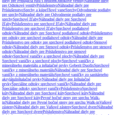
diely pre Pripájacia rúra s hrdlom
Odtokové ventily
Náhradné diely
pre Odtokové ventily
Príslušenstvo
Náhradné diely pre
Príslušenstvo
Sprchy a kúpeľňové vane
Sprchy
Odvodnenie podlahy
pre sprchy
Náhradné diely pre Odvodnenie podlahy pre
sprchy
Sprchové žľaby
Náhradné diely pre Sprchové
žľaby
Príslušenstvo pre sprchové žľaby
Náhradné diely pre
Príslušenstvo pre sprchové žľaby
Sprchové podlahové
odtoky
Náhradné diely pre Sprchové podlahové odtoky
Príslušenstvo
pre odtoky pre sprchové podlahové odtoky
Náhradné diely pre
Príslušenstvo pre odtoky pre sprchové podlahové odtoky
Stenové
odtoky
Náhradné diely pre Stenové odtoky
Príslušenstvo pre stenové
odtoky
Náhradné diely pre Príslušenstvo pre stenové
odtoky
Sprchové vaničky a sprchové plochy
Náhradné diely pre
Sprchové vaničky a sprchové plochy
Sprchové vaničky z
minerálneho materiálu a inštalačné prvky Geberit Duofix
Sprchové
vaničky z minerálneho materiálu
Náhradné diely pre Sprchové
vaničky z minerálneho materiálu
Sprchové vaničky zo sanitárneho
akrylátu
Inštalačné prvky
Náhradné diely pre Inštalačné
prvky
Špeciálne odtoky sprchovej vaničky
Náhradné diely pre
Špeciálne odtoky sprchovej vaničky
Príslušenstvo
Sprchové
kúty
Náhradné diely pre Sprchové kúty
Sprchové kúty
Náhradné
diely pre Sprchové kúty
Pevné bočné steny pre sprchu Walk-
in
Náhradné diely pre Pevné bočné steny pre sprchu Walk-in
Vaňové
zásteny
Náhradné diely pre Vaňové zásteny
Sprchové dvere
Náhradné
diely pre Sprchové dvere
Príslušenstvo
Náhradné diely pre