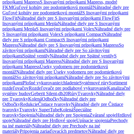
prípojkami Mapress
S lisovanými prípojkami Mapress, modré
FKM
Guľové kohúty pre podomietkovú montáž
Náhradné diely pre
Guľové kohúty pre podomietkovú montáž
S lisovanými prípojkami
FlowFit
Náhradné diely pre S lisovanými prípojkami FlowFit
S
lisovanými prípojkami Mepla
Náhradné diely pre S lisovanými
prípojkami Mepla
S lisovanými prípojkami Volex
Náhradné diely pre
S lisovanými prípojkami Volex
S prípojkami Compact
Náhradné
diely pre S prípojkami Compact
S lisovanými prípojkami
Mapress
Náhradné diely pre S lisovanými prípojkami Mapress
So
závitovými prípojkami
Náhradné diely pre So závitovými
prípojkami
Spätné ventily
Náhradné diely pre Spätné ventily
S
lisovanými prípojkami Mapress
Náhradné diely pre S lisovanými
prípojkami Mapress
Úseky vodomeru pre podomietkovú
montáž
Náhradné diely pre Úseky vodomeru pre podomietkovú
montáž
So závitovými prípojkami
Náhradné diely pre So závitovými
prípojkami
Plošné vykurovanie/chladenie
Systémové rúry
Sortiment
rozdeľovačov
Rozdeľovače pre podlahové vykurovanie
Kanalizačné
systémy budov
Geberit Silent-db20
Rúry
Tvarovky
Náhradné diely
pre Tvarovky
Kolená
Odbočky
Náhradné diely pre
Odbočky
Redukcie
Čistiace tvarovky
Náhradné diely pre Čistiace
tvarovky
Tvarovky SuperTube
Kolená
Špeciálne
tvarovky
Spojenia
Náhradné diely pre Spojenia
Zvárané spoje
Hrdlové
spoje
Náhradné diely pre Hrdlové spoje
Upínacie spojenia
Prechody
na iné materiály
Náhradné diely pre Prechody na iné
materiály
Pripojenia zariaďovacích predmetov
Náhradné diely pre