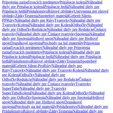
Pripojenia zariaďovacích predmetov
Pripájacie kolená
Náhradné
diely pre Pripájacie kolená
Pripájacie hrdlá
Náhradné diely pre
Pripájacie hrdlá
Príslušenstvo
Rúrové objímky
Upevnenia pre rúrové
objímky
Zátky
Tesnenia
Spotrebný materiál
Geberit Silent-
PP
Rúry
Náhradné diely pre Rúry
Tvarovky
Náhradné diely pre
Tvarovky
Kolená
Náhradné diely pre Kolená
Odbočky
Náhradné
diely pre Odbočky
Redukcie
Náhradné diely pre Redukcie
Čistiace
tvarovky
Náhradné diely pre Čistiace tvarovky
Spojenia
Náhradné
diely pre Spojenia
Hrdlové spoje
Náhradné diely pre Hrdlové
spoje
Drapákové spojenia
Prechody na iné materiály
Pripojenia
zariaďovacích predmetov
Náhradné diely pre Pripojenia
zariaďovacích predmetov
Pripájacie kolená
Náhradné diely pre
Pripájacie kolená
Pripájacie hrdlá
Náhradné diely pre Pripájacie
hrdlá
Príslušenstvo
Rúrové objímky
Zátky
Tesnenia
Spotrebný
materiál
Geberit Silent-Pro
Rúry
Náhradné diely pre
Rúry
Tvarovky
Náhradné diely pre Tvarovky
Kolená
Náhradné diely
pre Kolená
Odbočky
Náhradné diely pre
Odbočky
Redukcie
Náhradné diely pre Redukcie
Čistiace
tvarovky
Náhradné diely pre Čistiace tvarovky
Tvarovky
SuperTube
Náhradné diely pre Tvarovky
SuperTube
Kolená
Náhradné diely pre Kolená
Odbočky
Náhradné
diely pre Odbočky
Spojenia
Náhradné diely pre Spojenia
Hrdlové
spoje
Náhradné diely pre Hrdlové spoje
Drapákové
spojenia
Prechody na iné materiály
Príslušenstvo
Náhradné diely pre
Príslušenstvo
Rúrové objímky
Zátky
Tesnenia
Náhradné diely pre