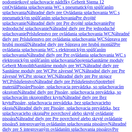
podomietkové splachovacie nádržky Geberit Sigma 12
cm
Ovládania splachovania WC s pneumatickým spúšťaním
splachovania
Náhradné diely pre Ovládania splachovania WC s
pneumatickým spúšťaním splachovania
Pre dvojité
splachovanie
Náhradné diely pre Pre dvojité splachovanie
Pre
jednoduché splachovanie
Náhradné diely pre Pre jednoduché
splachovanie
Príslušenstvo pre ovládania splachovania WC
Náhradné
diely pre Príslušenstvo pre ovládania splachovania WC
Súprava pre
hrubú montáž
Náhradné diely pre Súprava pre hrubú montáž
Pre
ovládania splachovania WC s elektronickým spúšťaním
splachovania
Náhradné diely pre Pre ovládania splachovania WC s
elektronickým spúšťaním splachovania
Spojenia
Sanitárne moduly
Geberit Monolith
Sanitárne moduly pre WC
Náhradné diely pre
Sanitárne moduly pre WC
Pre závesné WC
Náhradné diely pre Pre
závesné WC
Pre stojace WC
Náhradné diely pre Pre stojace
WC
Príslušenstvo
Náhradné diely pre Príslušenstvo
Spotrebný
materiál
Pisoáre
Pisoáre, splachovacia prevádzka, so splachovacím
okrajom
Náhradné diely pre Pisoáre, splachovacia prevádzka, so
splachovacím okrajom
Bez krytu
Náhradné diely pre Bez
krytu
Pisoáre, splachovacia prevádzka, bez splachovacieho
okraja
Náhradné diely pre Pisoáre, splachovacia prevádzka, bez
splachovacieho okraja
Pre povrchové alebo skryté ovládanie
pisoára
Náhradné diely pre Pre povrchové alebo skryté ovládanie
pisoára
S integrovaným ovládaním splachovania pisoárov
Náhradné
diely pre S integrovaným ovládaním splachovania pisoárov
Pre