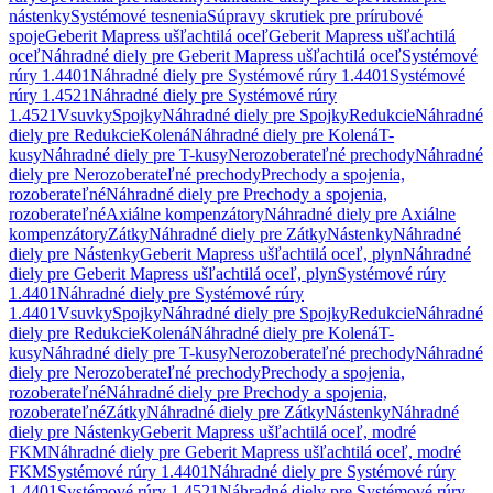
nástenky
Systémové tesnenia
Súpravy skrutiek pre prírubové
spoje
Geberit Mapress ušľachtilá oceľ
Geberit Mapress ušľachtilá
oceľ
Náhradné diely pre Geberit Mapress ušľachtilá oceľ
Systémové
rúry 1.4401
Náhradné diely pre Systémové rúry 1.4401
Systémové
rúry 1.4521
Náhradné diely pre Systémové rúry
1.4521
Vsuvky
Spojky
Náhradné diely pre Spojky
Redukcie
Náhradné
diely pre Redukcie
Kolená
Náhradné diely pre Kolená
T-
kusy
Náhradné diely pre T-kusy
Nerozoberateľné prechody
Náhradné
diely pre Nerozoberateľné prechody
Prechody a spojenia,
rozoberateľné
Náhradné diely pre Prechody a spojenia,
rozoberateľné
Axiálne kompenzátory
Náhradné diely pre Axiálne
kompenzátory
Zátky
Náhradné diely pre Zátky
Nástenky
Náhradné
diely pre Nástenky
Geberit Mapress ušľachtilá oceľ, plyn
Náhradné
diely pre Geberit Mapress ušľachtilá oceľ, plyn
Systémové rúry
1.4401
Náhradné diely pre Systémové rúry
1.4401
Vsuvky
Spojky
Náhradné diely pre Spojky
Redukcie
Náhradné
diely pre Redukcie
Kolená
Náhradné diely pre Kolená
T-
kusy
Náhradné diely pre T-kusy
Nerozoberateľné prechody
Náhradné
diely pre Nerozoberateľné prechody
Prechody a spojenia,
rozoberateľné
Náhradné diely pre Prechody a spojenia,
rozoberateľné
Zátky
Náhradné diely pre Zátky
Nástenky
Náhradné
diely pre Nástenky
Geberit Mapress ušľachtilá oceľ, modré
FKM
Náhradné diely pre Geberit Mapress ušľachtilá oceľ, modré
FKM
Systémové rúry 1.4401
Náhradné diely pre Systémové rúry
1.4401
Systémové rúry 1.4521
Náhradné diely pre Systémové rúry