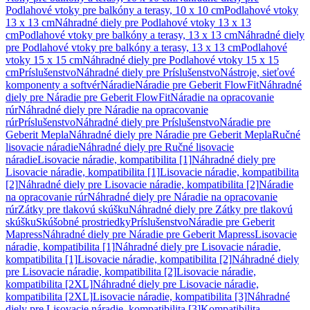
Podlahové vtoky pre balkóny a terasy, 10 x 10 cm
Podlahové vtoky
13 x 13 cm
Náhradné diely pre Podlahové vtoky 13 x 13
cm
Podlahové vtoky pre balkóny a terasy, 13 x 13 cm
Náhradné diely
pre Podlahové vtoky pre balkóny a terasy, 13 x 13 cm
Podlahové
vtoky 15 x 15 cm
Náhradné diely pre Podlahové vtoky 15 x 15
cm
Príslušenstvo
Náhradné diely pre Príslušenstvo
Nástroje, sieťové
komponenty a softvér
Náradie
Náradie pre Geberit FlowFit
Náhradné
diely pre Náradie pre Geberit FlowFit
Náradie na opracovanie
rúr
Náhradné diely pre Náradie na opracovanie
rúr
Príslušenstvo
Náhradné diely pre Príslušenstvo
Náradie pre
Geberit Mepla
Náhradné diely pre Náradie pre Geberit Mepla
Ručné
lisovacie náradie
Náhradné diely pre Ručné lisovacie
náradie
Lisovacie náradie, kompatibilita [1]
Náhradné diely pre
Lisovacie náradie, kompatibilita [1]
Lisovacie náradie, kompatibilita
[2]
Náhradné diely pre Lisovacie náradie, kompatibilita [2]
Náradie
na opracovanie rúr
Náhradné diely pre Náradie na opracovanie
rúr
Zátky pre tlakovú skúšku
Náhradné diely pre Zátky pre tlakovú
skúšku
Skúšobné prostriedky
Príslušenstvo
Náradie pre Geberit
Mapress
Náhradné diely pre Náradie pre Geberit Mapress
Lisovacie
náradie, kompatibilita [1]
Náhradné diely pre Lisovacie náradie,
kompatibilita [1]
Lisovacie náradie, kompatibilita [2]
Náhradné diely
pre Lisovacie náradie, kompatibilita [2]
Lisovacie náradie,
kompatibilita [2XL]
Náhradné diely pre Lisovacie náradie,
kompatibilita [2XL]
Lisovacie náradie, kompatibilita [3]
Náhradné
diely pre Lisovacie náradie, kompatibilita [3]
Kompatibilita