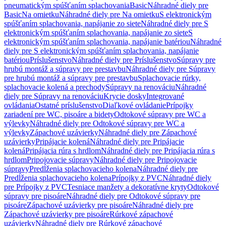
pneumatickým spúšťaním splachovania
Basic
Náhradné diely pre
Basic
Na omietku
Náhradné diely pre Na omietku
S elektronickým
spúšťaním splachovania, napájanie zo siete
Náhradné diely pre S
elektronickým spúšťaním splachovania, napájanie zo siete
S
elektronickým spúšťaním splachovania, napájanie batériou
Náhradné
diely pre S elektronickým spúšťaním splachovania, napájanie
batériou
Príslušenstvo
Náhradné diely pre Príslušenstvo
Súpravy pre
hrubú montáž a súpravy pre prestavbu
Náhradné diely pre Súpravy
pre hrubú montáž a súpravy pre prestavbu
Splachovacie rúrky,
splachovacie kolená a prechody
Súpravy na renováciu
Náhradné
diely pre Súpravy na renováciu
Krycie dosky
Integrované
ovládania
Ostatné príslušenstvo
Diaľkové ovládanie
Prípojky
zariadení pre WC, pisoáre a bidety
Odtokové súpravy pre WC a
výlevky
Náhradné diely pre Odtokové súpravy pre WC a
výlevky
Zápachové uzávierky
Náhradné diely pre Zápachové
uzávierky
Pripájacie kolená
Náhradné diely pre Pripájacie
kolená
Pripájacia rúra s hrdlom
Náhradné diely pre Pripájacia rúra s
hrdlom
Pripojovacie súpravy
Náhradné diely pre Pripojovacie
súpravy
Predĺženia splachovacieho kolena
Náhradné diely pre
Predĺženia splachovacieho kolena
Prípojky z PVC
Náhradné diely
pre Prípojky z PVC
Tesniace manžety a dekoratívne kryty
Odtokové
súpravy pre pisoáre
Náhradné diely pre Odtokové súpravy pre
pisoáre
Zápachové uzávierky pre pisoáre
Náhradné diely pre
Zápachové uzávierky pre pisoáre
Rúrkové zápachové
uzávierky
Náhradné diely pre Rúrkové zápachové