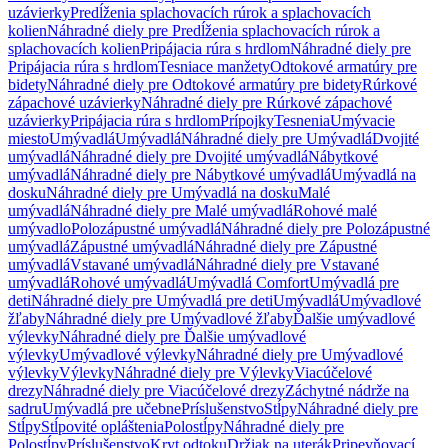
uzávierky
Predĺženia splachovacích rúrok a splachovacích
kolien
Náhradné diely pre Predĺženia splachovacích rúrok a
splachovacích kolien
Pripájacia rúra s hrdlom
Náhradné diely pre
Pripájacia rúra s hrdlom
Tesniace manžety
Odtokové armatúry pre
bidety
Náhradné diely pre Odtokové armatúry pre bidety
Rúrkové
zápachové uzávierky
Náhradné diely pre Rúrkové zápachové
uzávierky
Pripájacia rúra s hrdlom
Prípojky
Tesnenia
Umývacie
miesto
Umývadlá
Umývadlá
Náhradné diely pre Umývadlá
Dvojité
umývadlá
Náhradné diely pre Dvojité umývadlá
Nábytkové
umývadlá
Náhradné diely pre Nábytkové umývadlá
Umývadlá na
dosku
Náhradné diely pre Umývadlá na dosku
Malé
umývadlá
Náhradné diely pre Malé umývadlá
Rohové malé
umývadlo
Polozápustné umývadlá
Náhradné diely pre Polozápustné
umývadlá
Zápustné umývadlá
Náhradné diely pre Zápustné
umývadlá
Vstavané umývadlá
Náhradné diely pre Vstavané
umývadlá
Rohové umývadlá
Umývadlá Comfort
Umývadlá pre
deti
Náhradné diely pre Umývadlá pre deti
Umývadlá
Umývadlové
žľaby
Náhradné diely pre Umývadlové žľaby
Ďalšie umývadlové
výlevky
Náhradné diely pre Ďalšie umývadlové
výlevky
Umývadlové výlevky
Náhradné diely pre Umývadlové
výlevky
Výlevky
Náhradné diely pre Výlevky
Viacúčelové
drezy
Náhradné diely pre Viacúčelové drezy
Záchytné nádrže na
sadru
Umývadlá pre učebne
Príslušenstvo
Stĺpy
Náhradné diely pre
Stĺpy
Stĺpovité opláštenia
Polostĺpy
Náhradné diely pre
Polostĺpy
Príslušenstvo
Kryt odtoku
Držiak na uterák
Pripevňovací