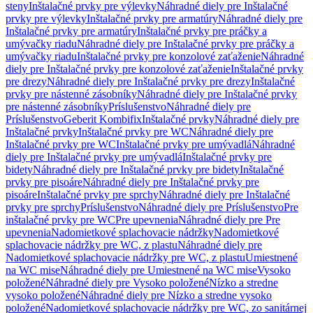
steny
Inštalačné prvky pre výlevky
Náhradné diely pre Inštalačné
prvky pre výlevky
Inštalačné prvky pre armatúry
Náhradné diely pre
Inštalačné prvky pre armatúry
Inštalačné prvky pre práčky a
umývačky riadu
Náhradné diely pre Inštalačné prvky pre práčky a
umývačky riadu
Inštalačné prvky pre konzolové zaťaženie
Náhradné
diely pre Inštalačné prvky pre konzolové zaťaženie
Inštalačné prvky
pre drezy
Náhradné diely pre Inštalačné prvky pre drezy
Inštalačné
prvky pre nástenné zásobníky
Náhradné diely pre Inštalačné prvky
pre nástenné zásobníky
Príslušenstvo
Náhradné diely pre
Príslušenstvo
Geberit Kombifix
Inštalačné prvky
Náhradné diely pre
Inštalačné prvky
Inštalačné prvky pre WC
Náhradné diely pre
Inštalačné prvky pre WC
Inštalačné prvky pre umývadlá
Náhradné
diely pre Inštalačné prvky pre umývadlá
Inštalačné prvky pre
bidety
Náhradné diely pre Inštalačné prvky pre bidety
Inštalačné
prvky pre pisoáre
Náhradné diely pre Inštalačné prvky pre
pisoáre
Inštalačné prvky pre sprchy
Náhradné diely pre Inštalačné
prvky pre sprchy
Príslušenstvo
Náhradné diely pre Príslušenstvo
Pre
inštalačné prvky pre WC
Pre upevnenia
Náhradné diely pre Pre
upevnenia
Nadomietkové splachovacie nádržky
Nadomietkové
splachovacie nádržky pre WC, z plastu
Náhradné diely pre
Nadomietkové splachovacie nádržky pre WC, z plastu
Umiestnené
na WC mise
Náhradné diely pre Umiestnené na WC mise
Vysoko
položené
Náhradné diely pre Vysoko položené
Nízko a stredne
vysoko položené
Náhradné diely pre Nízko a stredne vysoko
položené
Nadomietkové splachovacie nádržky pre WC, zo sanitárnej