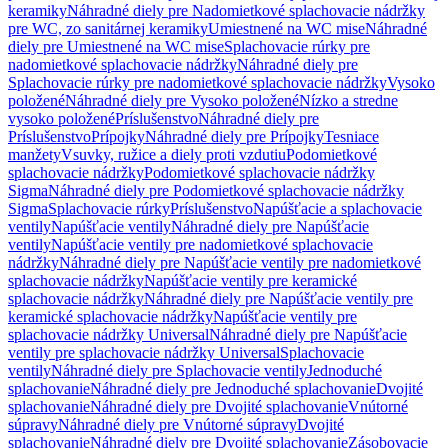
keramiky
Náhradné diely pre Nadomietkové splachovacie nádržky
pre WC, zo sanitárnej keramiky
Umiestnené na WC mise
Náhradné
diely pre Umiestnené na WC mise
Splachovacie rúrky pre
nadomietkové splachovacie nádržky
Náhradné diely pre
Splachovacie rúrky pre nadomietkové splachovacie nádržky
Vysoko
položené
Náhradné diely pre Vysoko položené
Nízko a stredne
vysoko položené
Príslušenstvo
Náhradné diely pre
Príslušenstvo
Prípojky
Náhradné diely pre Prípojky
Tesniace
manžety
Vsuvky, ružice a diely proti vzdutiu
Podomietkové
splachovacie nádržky
Podomietkové splachovacie nádržky
Sigma
Náhradné diely pre Podomietkové splachovacie nádržky
Sigma
Splachovacie rúrky
Príslušenstvo
Napúšťacie a splachovacie
ventily
Napúšťacie ventily
Náhradné diely pre Napúšťacie
ventily
Napúšťacie ventily pre nadomietkové splachovacie
nádržky
Náhradné diely pre Napúšťacie ventily pre nadomietkové
splachovacie nádržky
Napúšťacie ventily pre keramické
splachovacie nádržky
Náhradné diely pre Napúšťacie ventily pre
keramické splachovacie nádržky
Napúšťacie ventily pre
splachovacie nádržky Universal
Náhradné diely pre Napúšťacie
ventily pre splachovacie nádržky Universal
Splachovacie
ventily
Náhradné diely pre Splachovacie ventily
Jednoduché
splachovanie
Náhradné diely pre Jednoduché splachovanie
Dvojité
splachovanie
Náhradné diely pre Dvojité splachovanie
Vnútorné
súpravy
Náhradné diely pre Vnútorné súpravy
Dvojité
splachovanie
Náhradné diely pre Dvojité splachovanie
Zásobovacie