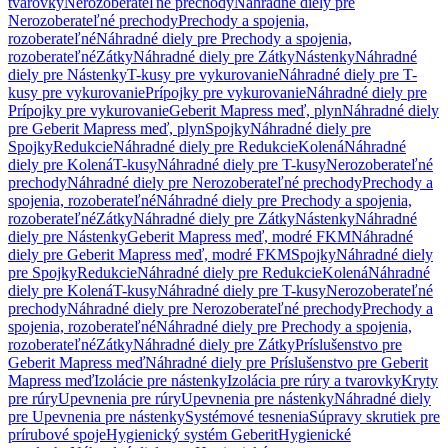
tvarovky
Nerozoberateľné prechody
Náhradné diely pre
Nerozoberateľné prechody
Prechody a spojenia,
rozoberateľné
Náhradné diely pre Prechody a spojenia,
rozoberateľné
Zátky
Náhradné diely pre Zátky
Nástenky
Náhradné
diely pre Nástenky
T-kusy pre vykurovanie
Náhradné diely pre T-
kusy pre vykurovanie
Prípojky pre vykurovanie
Náhradné diely pre
Prípojky pre vykurovanie
Geberit Mapress meď, plyn
Náhradné diely
pre Geberit Mapress meď, plyn
Spojky
Náhradné diely pre
Spojky
Redukcie
Náhradné diely pre Redukcie
Kolená
Náhradné
diely pre Kolená
T-kusy
Náhradné diely pre T-kusy
Nerozoberateľné
prechody
Náhradné diely pre Nerozoberateľné prechody
Prechody a
spojenia, rozoberateľné
Náhradné diely pre Prechody a spojenia,
rozoberateľné
Zátky
Náhradné diely pre Zátky
Nástenky
Náhradné
diely pre Nástenky
Geberit Mapress meď, modré FKM
Náhradné
diely pre Geberit Mapress meď, modré FKM
Spojky
Náhradné diely
pre Spojky
Redukcie
Náhradné diely pre Redukcie
Kolená
Náhradné
diely pre Kolená
T-kusy
Náhradné diely pre T-kusy
Nerozoberateľné
prechody
Náhradné diely pre Nerozoberateľné prechody
Prechody a
spojenia, rozoberateľné
Náhradné diely pre Prechody a spojenia,
rozoberateľné
Zátky
Náhradné diely pre Zátky
Príslušenstvo pre
Geberit Mapress meď
Náhradné diely pre Príslušenstvo pre Geberit
Mapress meď
Izolácie pre nástenky
Izolácia pre rúry a tvarovky
Kryty
pre rúry
Upevnenia pre rúry
Upevnenia pre nástenky
Náhradné diely
pre Upevnenia pre nástenky
Systémové tesnenia
Súpravy skrutiek pre
prírubové spoje
Hygienický systém Geberit
Hygienické