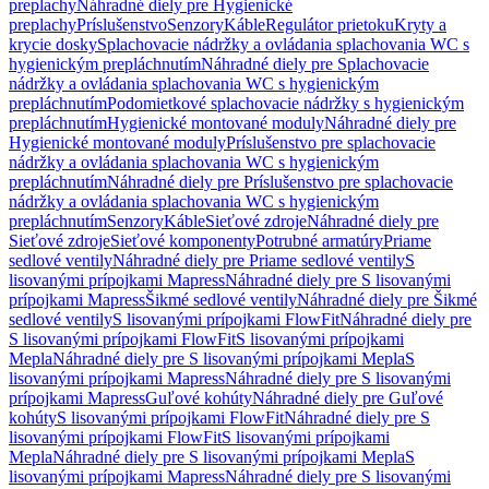
preplachy
Náhradné diely pre Hygienické
preplachy
Príslušenstvo
Senzory
Káble
Regulátor prietoku
Kryty a
krycie dosky
Splachovacie nádržky a ovládania splachovania WC s
hygienickým prepláchnutím
Náhradné diely pre Splachovacie
nádržky a ovládania splachovania WC s hygienickým
prepláchnutím
Podomietkové splachovacie nádržky s hygienickým
prepláchnutím
Hygienické montované moduly
Náhradné diely pre
Hygienické montované moduly
Príslušenstvo pre splachovacie
nádržky a ovládania splachovania WC s hygienickým
prepláchnutím
Náhradné diely pre Príslušenstvo pre splachovacie
nádržky a ovládania splachovania WC s hygienickým
prepláchnutím
Senzory
Káble
Sieťové zdroje
Náhradné diely pre
Sieťové zdroje
Sieťové komponenty
Potrubné armatúry
Priame
sedlové ventily
Náhradné diely pre Priame sedlové ventily
S
lisovanými prípojkami Mapress
Náhradné diely pre S lisovanými
prípojkami Mapress
Šikmé sedlové ventily
Náhradné diely pre Šikmé
sedlové ventily
S lisovanými prípojkami FlowFit
Náhradné diely pre
S lisovanými prípojkami FlowFit
S lisovanými prípojkami
Mepla
Náhradné diely pre S lisovanými prípojkami Mepla
S
lisovanými prípojkami Mapress
Náhradné diely pre S lisovanými
prípojkami Mapress
Guľové kohúty
Náhradné diely pre Guľové
kohúty
S lisovanými prípojkami FlowFit
Náhradné diely pre S
lisovanými prípojkami FlowFit
S lisovanými prípojkami
Mepla
Náhradné diely pre S lisovanými prípojkami Mepla
S
lisovanými prípojkami Mapress
Náhradné diely pre S lisovanými