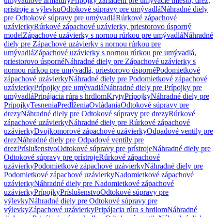
umývadlové armatúry
Prípojky zariadení pre umývacie miesto, drez,
prístroje a výlevku
Odtokové súpravy pre umývadlá
Náhradné diely
pre Odtokové súpravy pre umývadlá
Rúrkové zápachové
uzávierky
Rúrkové zápachové uzávierky, priestorovo úsporný
model
Zápachové uzávierky s nornou rúrkou pre umývadlá
Náhradné
diely pre Zápachové uzávierky s nornou rúrkou pre
umývadlá
Zápachové uzávierky s nornou rúrkou pre umývadlá,
priestorovo úsporné
Náhradné diely pre Zápachové uzávierky s
nornou rúrkou pre umývadlá, priestorovo úsporné
Podomietkové
zápachové uzávierky
Náhradné diely pre Podomietkové zápachové
uzávierky
Prípojky pre umývadlá
Náhradné diely pre Prípojky pre
umývadlá
Pripájacia rúra s hrdlom
Kryty
Prípojky
Náhradné diely pre
Prípojky
Tesnenia
Predĺženia
Ovládania
Odtokové súpravy pre
drezy
Náhradné diely pre Odtokové súpravy pre drezy
Rúrkové
zápachové uzávierky
Náhradné diely pre Rúrkové zápachové
uzávierky
Dvojkomorové zápachové uzávierky
Odpadové ventily pre
drez
Náhradné diely pre Odpadové ventily pre
drez
Príslušenstvo
Odtokové súpravy pre prístroje
Náhradné diely pre
Odtokové súpravy pre prístroje
Rúrkové zápachové
uzávierky
Podomietkové zápachové uzávierky
Náhradné diely pre
Podomietkové zápachové uzávierky
Nadomietkové zápachové
uzávierky
Náhradné diely pre Nadomietkové zápachové
uzávierky
Prípojky
Príslušenstvo
Odtokové súpravy pre
výlevky
Náhradné diely pre Odtokové súpravy pre
výlevky
Zápachové uzávierky
Pripájacia rúra s hrdlom
Náhradné