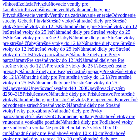
vlhkosti
Izolácia
Privzdušňovacie ventily pre
kanalizáciu
Privzdušňovacie ventily
Náhradné diely pre
Privzdušňovacie ventily
Ventily na zadržiavanie energie
Odvodnenie
strechy Geberit Pluvia
Strešné vtoky
Náhradné diely pre Strešné
vtoky
Strešné vtoky do 12 l/s
Náhradné diely pre Strešné vtoky do 12
l/s
Strešné vtoky do 25 l/s
Náhradné diely pre Strešné vtoky do 25
l/s
Strešné vtoky pre strešné žľaby
Náhradné diely pre Strešné vtoky
pre strešné žľaby
Strešné vtoky do 12 l/s
Náhradné diely pre Strešné
vtoky do 12 l/s
Strešné vtoky do 25 l/s
Náhradné diely pre Strešné
vtoky do 25 l/s
Prvky parozábrany
Náhradné diely pre Prvky
parozábrany
Pre strešné vtoky do 12 l/s
Náhradné diely pre Pre
strešné vtoky do 12 l/s
Pre strešné vtoky do 25 l/s
Bezpečnostné
prepady
Náhradné diely pre Bezpečnostné prepady
Pre strešné vtoky
do 12 l/s
Náhradné diely pre Pre strešné vtoky do 12 l/s
Pre strešné
vtoky do 25 l/s
Náhradné diely pre Pre strešné vtoky do 25
l/s
Upevnenia
Upevňovací systém d40–200
Upevňovací systém
d250–315
Príslušenstvo
Náhradné diely pre Príslušenstvo
Pre strešné
vtoky
Náhradné diely pre Pre strešné vtoky
Pre upevnenia
Konvenčné
odvodnenie striech
Strešné vtoky
Náhradné diely pre Strešné
vtoky
Prvky parozábrany
Náhradné diely pre Prvky
parozábrany
Príslušenstvo
Odvodnenie podlahy
Podlahové vtoky pre
vnútorné a vonkajšie použitie
Náhradné diely pre Podlahové vtoky
pre vnútorné a vonkajšie použitie
Podlahové vtoky 10 x 10
cm
Náhradné diely pre Podlahové vtoky 10 x 10 cm
Podlahové
vtoky pre balkóny a terasy, 10 x 10 cm
Náhradné diely pre