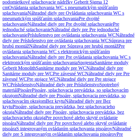
podomietkové splachovacie nádržky Geberit Sigma 12
cm
Ovládania splachovania WC s pneumatickým spúšťaním
splachovania
Náhradné diely pre Ovládania splachovania WC s
pneumatickým spúšťaním splachovania
Pre dvojité
splachovanie
Náhradné diely pre Pre dvojité splachovanie
Pre
jednoduché splachovanie
Náhradné diely pre Pre jednoduché
splachovanie
Príslušenstvo pre ovládania splachovania WC
Náhradné
diely pre Príslušenstvo pre ovládania splachovania WC
Súprava pre
hrubú montáž
Náhradné diely pre Súprava pre hrubú montáž
Pre
ovládania splachovania WC s elektronickým spúšťaním
splachovania
Náhradné diely pre Pre ovládania splachovania WC s
elektronickým spúšťaním splachovania
Spojenia
Sanitárne moduly
Geberit Monolith
Sanitárne moduly pre WC
Náhradné diely pre
Sanitárne moduly pre WC
Pre závesné WC
Náhradné diely pre Pre
závesné WC
Pre stojace WC
Náhradné diely pre Pre stojace
WC
Príslušenstvo
Náhradné diely pre Príslušenstvo
Spotrebný
materiál
Pisoáre
Pisoáre, splachovacia prevádzka, so splachovacím
okrajom
Náhradné diely pre Pisoáre, splachovacia prevádzka, so
splachovacím okrajom
Bez krytu
Náhradné diely pre Bez
krytu
Pisoáre, splachovacia prevádzka, bez splachovacieho
okraja
Náhradné diely pre Pisoáre, splachovacia prevádzka, bez
splachovacieho okraja
Pre povrchové alebo skryté ovládanie
pisoára
Náhradné diely pre Pre povrchové alebo skryté ovládanie
pisoára
S integrovaným ovládaním splachovania pisoárov
Náhradné
diely pre S integrovaným ovládaním splachovania pisoárov
Pre