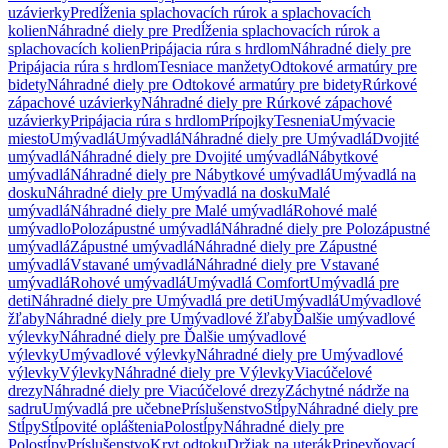
uzávierky
Predĺženia splachovacích rúrok a splachovacích
kolien
Náhradné diely pre Predĺženia splachovacích rúrok a
splachovacích kolien
Pripájacia rúra s hrdlom
Náhradné diely pre
Pripájacia rúra s hrdlom
Tesniace manžety
Odtokové armatúry pre
bidety
Náhradné diely pre Odtokové armatúry pre bidety
Rúrkové
zápachové uzávierky
Náhradné diely pre Rúrkové zápachové
uzávierky
Pripájacia rúra s hrdlom
Prípojky
Tesnenia
Umývacie
miesto
Umývadlá
Umývadlá
Náhradné diely pre Umývadlá
Dvojité
umývadlá
Náhradné diely pre Dvojité umývadlá
Nábytkové
umývadlá
Náhradné diely pre Nábytkové umývadlá
Umývadlá na
dosku
Náhradné diely pre Umývadlá na dosku
Malé
umývadlá
Náhradné diely pre Malé umývadlá
Rohové malé
umývadlo
Polozápustné umývadlá
Náhradné diely pre Polozápustné
umývadlá
Zápustné umývadlá
Náhradné diely pre Zápustné
umývadlá
Vstavané umývadlá
Náhradné diely pre Vstavané
umývadlá
Rohové umývadlá
Umývadlá Comfort
Umývadlá pre
deti
Náhradné diely pre Umývadlá pre deti
Umývadlá
Umývadlové
žľaby
Náhradné diely pre Umývadlové žľaby
Ďalšie umývadlové
výlevky
Náhradné diely pre Ďalšie umývadlové
výlevky
Umývadlové výlevky
Náhradné diely pre Umývadlové
výlevky
Výlevky
Náhradné diely pre Výlevky
Viacúčelové
drezy
Náhradné diely pre Viacúčelové drezy
Záchytné nádrže na
sadru
Umývadlá pre učebne
Príslušenstvo
Stĺpy
Náhradné diely pre
Stĺpy
Stĺpovité opláštenia
Polostĺpy
Náhradné diely pre
Polostĺpy
Príslušenstvo
Kryt odtoku
Držiak na uterák
Pripevňovací