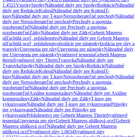
1.4521
Vsuvky
Spojky
Náhradné diely pre Spojky
Redukcie
Náhradné
diely pre Redukcie
Kolená
Náhradné diely pre Kolená
T-
kusy
Náhradné diely pre T-kusy
Nerozoberateľné prechody
Náhradné
diely pre Nerozoberateľné prechody
Prechody a spojenia,
rozoberateľné
Náhradné diely pre Prechody a spojenia,
rozoberateľné
Zátky
Náhradné diely pre Zátky
Geberit Mapress
ušľachtilá oceľ, príslušenstvo
Náhradné diely pre Geberit Mapress
ušľachtilá oceľ, príslušenstvo
Izolácie pre nástenky
Izolácia pre rúry a
tvarovky
Upevnenia pre rúry
Upevnenia pre nástenky
Náhradné diely
pre Upevnenia pre nástenky
Systémové tesnenia
Geberit Mapress
therm
Systémové rúry Therm
Tvarovka
Náhradné diely pre
Tvarovka
Spojky
Náhradné diely pre Spojky
Redukcie
Náhradné
diely pre Redukcie
Kolená
Náhradné diely pre Kolená
T-
kusy
Náhradné diely pre T-kusy
Nerozoberateľné prechody
Náhradné
diely pre Nerozoberateľné prechody
Prechody a spojenia,
rozoberateľné
Náhradné diely pre Prechody a spojenia,
rozoberateľné
Axiálne kompenzátory
Náhradné diely pre Axiálne
kompenzátory
Zátky
Náhradné diely pre Zátky
T-kusy pre
vykurovanie
Náhradné diely pre T-kusy pre vykurovanie
Prípojky
pre vykurovanie
Náhradné diely pre Prípojky pre
vykurovanie
Príslušenstvo pre Geberit Mapress Therm
Systémové
tesnenia
Upevnenia pre rúry
Geberit Mapress uhlíková oceľ
Geberit
Mapress uhlíková oceľ
Náhradné diely pre Geberit Mapress
uhlíková oceľ
Systémové rúry 1.0034
Systémové rúry