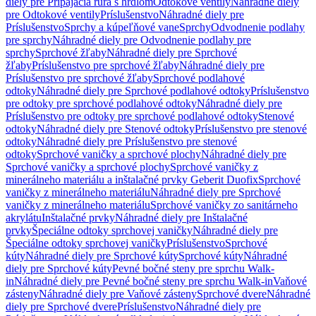
diely pre Pripájacia rúra s hrdlom
Odtokové ventily
Náhradné diely
pre Odtokové ventily
Príslušenstvo
Náhradné diely pre
Príslušenstvo
Sprchy a kúpeľňové vane
Sprchy
Odvodnenie podlahy
pre sprchy
Náhradné diely pre Odvodnenie podlahy pre
sprchy
Sprchové žľaby
Náhradné diely pre Sprchové
žľaby
Príslušenstvo pre sprchové žľaby
Náhradné diely pre
Príslušenstvo pre sprchové žľaby
Sprchové podlahové
odtoky
Náhradné diely pre Sprchové podlahové odtoky
Príslušenstvo
pre odtoky pre sprchové podlahové odtoky
Náhradné diely pre
Príslušenstvo pre odtoky pre sprchové podlahové odtoky
Stenové
odtoky
Náhradné diely pre Stenové odtoky
Príslušenstvo pre stenové
odtoky
Náhradné diely pre Príslušenstvo pre stenové
odtoky
Sprchové vaničky a sprchové plochy
Náhradné diely pre
Sprchové vaničky a sprchové plochy
Sprchové vaničky z
minerálneho materiálu a inštalačné prvky Geberit Duofix
Sprchové
vaničky z minerálneho materiálu
Náhradné diely pre Sprchové
vaničky z minerálneho materiálu
Sprchové vaničky zo sanitárneho
akrylátu
Inštalačné prvky
Náhradné diely pre Inštalačné
prvky
Špeciálne odtoky sprchovej vaničky
Náhradné diely pre
Špeciálne odtoky sprchovej vaničky
Príslušenstvo
Sprchové
kúty
Náhradné diely pre Sprchové kúty
Sprchové kúty
Náhradné
diely pre Sprchové kúty
Pevné bočné steny pre sprchu Walk-
in
Náhradné diely pre Pevné bočné steny pre sprchu Walk-in
Vaňové
zásteny
Náhradné diely pre Vaňové zásteny
Sprchové dvere
Náhradné
diely pre Sprchové dvere
Príslušenstvo
Náhradné diely pre