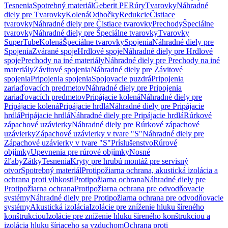
Tesnenia
Spotrebný materiál
Geberit PE
Rúry
Tvarovky
Náhradné
diely pre Tvarovky
Kolená
Odbočky
Redukcie
Čistiace
tvarovky
Náhradné diely pre Čistiace tvarovky
Prechody
Špeciálne
tvarovky
Náhradné diely pre Špeciálne tvarovky
Tvarovky
SuperTube
Kolená
Špeciálne tvarovky
Spojenia
Náhradné diely pre
Spojenia
Zvárané spoje
Hrdlové spoje
Náhradné diely pre Hrdlové
spoje
Prechody na iné materiály
Náhradné diely pre Prechody na iné
materiály
Závitové spojenia
Náhradné diely pre Závitové
spojenia
Pripojenia spojenia
Spojovacie puzdrá
Pripojenia
zariaďovacích predmetov
Náhradné diely pre Pripojenia
zariaďovacích predmetov
Pripájacie kolená
Náhradné diely pre
Pripájacie kolená
Pripájacie hrdlá
Náhradné diely pre Pripájacie
hrdlá
Pripájacie hrdlá
Náhradné diely pre Pripájacie hrdlá
Rúrkové
zápachové uzávierky
Náhradné diely pre Rúrkové zápachové
uzávierky
Zápachové uzávierky v tvare "S"
Náhradné diely pre
Zápachové uzávierky v tvare "S"
Príslušenstvo
Rúrové
objímky
Upevnenia pre rúrové objímky
Nosné
žľaby
Zátky
Tesnenia
Kryty pre hrubú montáž pre servisný
otvor
Spotrebný materiál
Protipožiarna ochrana, akustická izolácia a
ochrana proti vlhkosti
Protipožiarna ochrana
Náhradné diely pre
Protipožiarna ochrana
Protipožiarna ochrana pre odvodňovacie
systémy
Náhradné diely pre Protipožiarna ochrana pre odvodňovacie
systémy
Akustická izolácia
Izolácie pre zníženie hluku šíreného
konštrukciou
Izolácie pre zníženie hluku šíreného konštrukciou a
izolácia hluku šíriaceho sa vzduchom
Ochrana proti