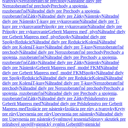
tvarovky
Nerozoberateľné prechody
Náhradné diely pre
Nerozoberateľné prechody
Prechody a spojenia,
rozoberateľné
Náhradné diely pre Prechody a spojenia,
rozoberateľné
Zátky
Náhradné diely pre Zátky
Nástenky
Náhradné
diely pre Nástenky
T-kusy pre vykurovanie
Náhradné diely pre T-
kusy pre vykurovanie
Prípojky pre vykurovanie
Náhradné diely pre
Prípojky pre vykurovanie
Geberit Mapress meď, plyn
Náhradné diely
pre Geberit Mapress meď, plyn
Spojky
Náhradné diely pre
Spojky
Redukcie
Náhradné diely pre Redukcie
Kolená
Náhradné
diely pre Kolená
T-kusy
Náhradné diely pre T-kusy
Nerozoberateľné
prechody
Náhradné diely pre Nerozoberateľné prechody
Prechody a
spojenia, rozoberateľné
Náhradné diely pre Prechody a spojenia,
rozoberateľné
Zátky
Náhradné diely pre Zátky
Nástenky
Náhradné
diely pre Nástenky
Geberit Mapress meď, modré FKM
Náhradné
diely pre Geberit Mapress meď, modré FKM
Spojky
Náhradné diely
pre Spojky
Redukcie
Náhradné diely pre Redukcie
Kolená
Náhradné
diely pre Kolená
T-kusy
Náhradné diely pre T-kusy
Nerozoberateľné
prechody
Náhradné diely pre Nerozoberateľné prechody
Prechody a
spojenia, rozoberateľné
Náhradné diely pre Prechody a spojenia,
rozoberateľné
Zátky
Náhradné diely pre Zátky
Príslušenstvo pre
Geberit Mapress meď
Náhradné diely pre Príslušenstvo pre Geberit
Mapress meď
Izolácie pre nástenky
Izolácia pre rúry a tvarovky
Kryty
pre rúry
Upevnenia pre rúry
Upevnenia pre nástenky
Náhradné diely
pre Upevnenia pre nástenky
Systémové tesnenia
Súpravy skrutiek pre
prírubové spoje
Hygienický systém Geberit
Hygienické