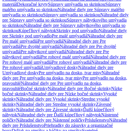
materiál
Dekoračné kryty
Súpravy umývadla so skrinkou
Súpravy
malého umývadla so skrinkou
Náhradné diely pre Súpravy malého
umývadla so skrinkou
Súpravy umývadla so skrinkou
Náhradné diely
pre Súpravy umývadla so skrinkou
Súpravy nábytkového umývadla
so skrinkou
Náhradné diely pre Súpravy nábytkového umývadla so
skrinkou
Kúpeľňový nábytok
Skrinky pod umývadlo
Náhradné diely
pre Skrinky pod umývadlo
Pre malé umývadlá
Náhradné diely pre
Pre malé umývadlá
Pre umývadlá
Náhradné diely pre Pre
umývadlá
Pre dvojité umývadlá
Náhradné diely pre Pre dvojité
umývadlá
Pre nábytkové umývadlá
Náhradné diely pre Pre
nábytkové umývadlá
Pre rohové malé umývadlá
Náhradné diely pre
Pre rohové malé umývadlá
Pre rohové umývadlá
Náhradné diely pre
Pre rohové umývadlá
Umývadlové dosky
Náhradné diely pre
Umývadlové dosky
Pre umývadlo na dosku, tvar misy
Náhradné
diely pre Pre umývadlo na dosku, tvar misy
Pre umývadlo na dosku,
pravouhlé
Náhradné diely pre Pre umývadlo na dosku,
pravouhlé
Bočné skrinky
Náhradné diely pre Bočné skrinky
Nízke
bočné skrinky
Náhradné diely pre Nízke bočné skrinky
Vysoké
skrinky
Náhradné diely pre Vysoké skrinky
Stredne vysoké
skrinky
Náhradné diely pre Stredne vysoké skrinky
Závesné
skrinky
Náhradné diely pre Závesné skrinky
Ďalší kúpeľňový
nábytok
Náhradné diely pre Ďalší kúpeľňový nábytok
Nástenné
poličky
Náhradné diely pre Nástenné poličky
Príslušenstvo
Náhradné
diely pre Príslušenstvo
Priehradky do zásuvky a organizačné
boxy
Držiak na uteráky a háčiky na uteráky
Svetelné