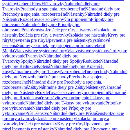
systémy
Geberit FlowFit
Tvarovky
Náhradné diely pre
Tvarovky
Prechody a spojenia, rozoberateľné
Náhradné diely pre
Prechody a spojenia, rozoberateľné
Nástenky
Náhradné diely pre
Nástenky
Rozdeľovače so závitovým pripojením
Prípojky pre
ohrievanie
Náhradné diely pre Prípojky pre
ohrievanie
Príslušenstvo
Izolácie pre rúry a tvarovky
Izolácie pre
nástenky
Izolácia pre rúry a tvarovky
Izolácia pre nástenky
Kryty pre
rúry
Upevnenia pre rúry
Upevnenia pre nástenky
Systémové
tesnenia
Súpravy skrutiek pre pripojenia prírubou
Geberit
Mepla
Viacvrstvové systémové rúry
Viacvrstvové systémové rúry pre
vykurovanie
Tvarovky
Náhradné diely pre
Tvarovky
Spojky
Náhradné diely pre Spojky
Redukcie
Náhradné
diely pre Redukcie
Kolená
Náhradné diely pre Kolená
T-
kusy
Náhradné diely pre T-kusy
Nerozoberateľné prechody
Náhradné
diely pre Nerozoberateľné prechody
Prechody a spojenia,
rozoberateľné
Náhradné diely pre Prechody a spojenia,
rozoberateľné
Zátky
Náhradné diely pre Zátky
Nástenky
Náhradné
diely pre Nástenky
Rozdeľovače so závitovým pripojením
Náhradné
diely pre Rozdeľovače so závitovým pripojením
T-kusy pre
vykurovanie
Náhradné diely pre T-kusy pre vykurovanie
Prípojky
pre vykurovanie
Náhradné diely pre Prípojky pre
vykurovanie
Príslušenstvo
Náhradné diely pre Príslušenstvo
Izolácie
pre rúry a tvarovky
Izolácie pre nástenky
Izolácia pre rúry a
tvarovky
Izolácia pre nástenky
Kryty pre rúry
Upevnenia pre
rúry
Upevnenia pre nástenky
Náhradné diely pre Upevnenia pre