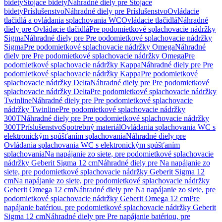
bidety
Stojace bidety
Náhradné diely pre Stojace
bidety
Príslušenstvo
Náhradné diely pre Príslušenstvo
Ovládacie
tlačidlá a ovládania splachovania WC
Ovládacie tlačidlá
Náhradné
diely pre Ovládacie tlačidlá
Pre podomietkové splachovacie nádržky
Sigma
Náhradné diely pre Pre podomietkové splachovacie nádržky
Sigma
Pre podomietkové splachovacie nádržky Omega
Náhradné
diely pre Pre podomietkové splachovacie nádržky Omega
Pre
podomietkové splachovacie nádržky Kappa
Náhradné diely pre Pre
podomietkové splachovacie nádržky Kappa
Pre podomietkové
splachovacie nádržky Delta
Náhradné diely pre Pre podomietkové
splachovacie nádržky Delta
Pre podomietkové splachovacie nádržky
Twinline
Náhradné diely pre Pre podomietkové splachovacie
nádržky Twinline
Pre podomietkové splachovacie nádržky
300T
Náhradné diely pre Pre podomietkové splachovacie nádržky
300T
Príslušenstvo
Spotrebný materiál
Ovládania splachovania WC s
elektronickým spúšťaním splachovania
Náhradné diely pre
Ovládania splachovania WC s elektronickým spúšťaním
splachovania
Na napájanie zo siete, pre podomietkové splachovacie
nádržky Geberit Sigma 12 cm
Náhradné diely pre Na napájanie zo
siete, pre podomietkové splachovacie nádržky Geberit Sigma 12
cm
Na napájanie zo siete, pre podomietkové splachovacie nádržky
Geberit Omega 12 cm
Náhradné diely pre Na napájanie zo siete, pre
podomietkové splachovacie nádržky Geberit Omega 12 cm
Pre
napájanie batériou, pre podomietkové splachovacie nádržky Geberit
Sigma 12 cm
Náhradné diely pre Pre napájanie batériou, pre