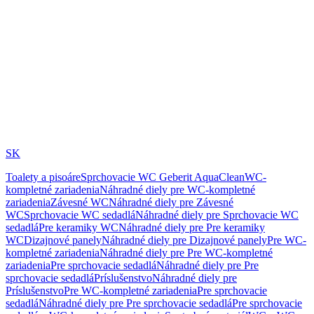
SK
Toalety a pisoáre
Sprchovacie WC Geberit AquaClean
WC-
kompletné zariadenia
Náhradné diely pre WC-kompletné
zariadenia
Závesné WC
Náhradné diely pre Závesné
WC
Sprchovacie WC sedadlá
Náhradné diely pre Sprchovacie WC
sedadlá
Pre keramiky WC
Náhradné diely pre Pre keramiky
WC
Dizajnové panely
Náhradné diely pre Dizajnové panely
Pre WC-
kompletné zariadenia
Náhradné diely pre Pre WC-kompletné
zariadenia
Pre sprchovacie sedadlá
Náhradné diely pre Pre
sprchovacie sedadlá
Príslušenstvo
Náhradné diely pre
Príslušenstvo
Pre WC-kompletné zariadenia
Pre sprchovacie
sedadlá
Náhradné diely pre Pre sprchovacie sedadlá
Pre sprchovacie