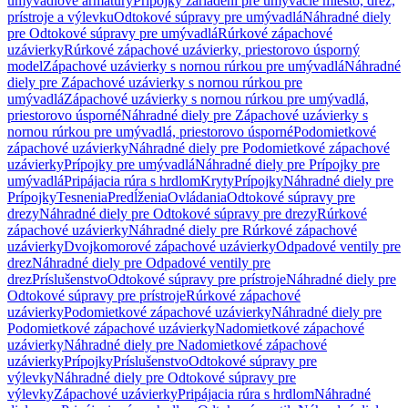
umývadlové armatúry
Prípojky zariadení pre umývacie miesto, drez,
prístroje a výlevku
Odtokové súpravy pre umývadlá
Náhradné diely
pre Odtokové súpravy pre umývadlá
Rúrkové zápachové
uzávierky
Rúrkové zápachové uzávierky, priestorovo úsporný
model
Zápachové uzávierky s nornou rúrkou pre umývadlá
Náhradné
diely pre Zápachové uzávierky s nornou rúrkou pre
umývadlá
Zápachové uzávierky s nornou rúrkou pre umývadlá,
priestorovo úsporné
Náhradné diely pre Zápachové uzávierky s
nornou rúrkou pre umývadlá, priestorovo úsporné
Podomietkové
zápachové uzávierky
Náhradné diely pre Podomietkové zápachové
uzávierky
Prípojky pre umývadlá
Náhradné diely pre Prípojky pre
umývadlá
Pripájacia rúra s hrdlom
Kryty
Prípojky
Náhradné diely pre
Prípojky
Tesnenia
Predĺženia
Ovládania
Odtokové súpravy pre
drezy
Náhradné diely pre Odtokové súpravy pre drezy
Rúrkové
zápachové uzávierky
Náhradné diely pre Rúrkové zápachové
uzávierky
Dvojkomorové zápachové uzávierky
Odpadové ventily pre
drez
Náhradné diely pre Odpadové ventily pre
drez
Príslušenstvo
Odtokové súpravy pre prístroje
Náhradné diely pre
Odtokové súpravy pre prístroje
Rúrkové zápachové
uzávierky
Podomietkové zápachové uzávierky
Náhradné diely pre
Podomietkové zápachové uzávierky
Nadomietkové zápachové
uzávierky
Náhradné diely pre Nadomietkové zápachové
uzávierky
Prípojky
Príslušenstvo
Odtokové súpravy pre
výlevky
Náhradné diely pre Odtokové súpravy pre
výlevky
Zápachové uzávierky
Pripájacia rúra s hrdlom
Náhradné