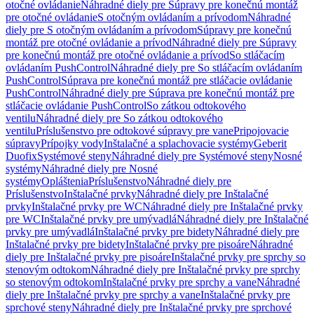
otočné ovládanie
Náhradné diely pre Súpravy pre konečnú montáž
pre otočné ovládanie
S otočným ovládaním a prívodom
Náhradné
diely pre S otočným ovládaním a prívodom
Súpravy pre konečnú
montáž pre otočné ovládanie a prívod
Náhradné diely pre Súpravy
pre konečnú montáž pre otočné ovládanie a prívod
So stláčacím
ovládaním PushControl
Náhradné diely pre So stláčacím ovládaním
PushControl
Súprava pre konečnú montáž pre stláčacie ovládanie
PushControl
Náhradné diely pre Súprava pre konečnú montáž pre
stláčacie ovládanie PushControl
So zátkou odtokového
ventilu
Náhradné diely pre So zátkou odtokového
ventilu
Príslušenstvo pre odtokové súpravy pre vane
Pripojovacie
súpravy
Prípojky vody
Inštalačné a splachovacie systémy
Geberit
Duofix
Systémové steny
Náhradné diely pre Systémové steny
Nosné
systémy
Náhradné diely pre Nosné
systémy
Opláštenia
Príslušenstvo
Náhradné diely pre
Príslušenstvo
Inštalačné prvky
Náhradné diely pre Inštalačné
prvky
Inštalačné prvky pre WC
Náhradné diely pre Inštalačné prvky
pre WC
Inštalačné prvky pre umývadlá
Náhradné diely pre Inštalačné
prvky pre umývadlá
Inštalačné prvky pre bidety
Náhradné diely pre
Inštalačné prvky pre bidety
Inštalačné prvky pre pisoáre
Náhradné
diely pre Inštalačné prvky pre pisoáre
Inštalačné prvky pre sprchy so
stenovým odtokom
Náhradné diely pre Inštalačné prvky pre sprchy
so stenovým odtokom
Inštalačné prvky pre sprchy a vane
Náhradné
diely pre Inštalačné prvky pre sprchy a vane
Inštalačné prvky pre
sprchové steny
Náhradné diely pre Inštalačné prvky pre sprchové