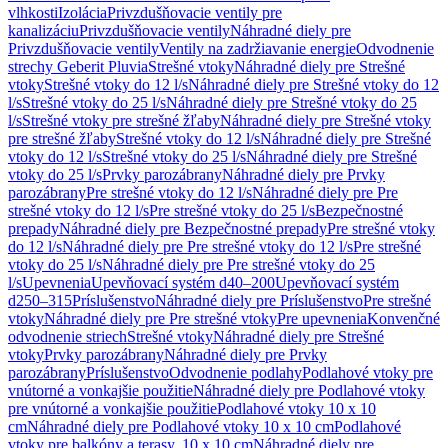
vlhkosti
Izolácia
Privzdušňovacie ventily pre
kanalizáciu
Privzdušňovacie ventily
Náhradné diely pre
Privzdušňovacie ventily
Ventily na zadržiavanie energie
Odvodnenie
strechy Geberit Pluvia
Strešné vtoky
Náhradné diely pre Strešné
vtoky
Strešné vtoky do 12 l/s
Náhradné diely pre Strešné vtoky do 12
l/s
Strešné vtoky do 25 l/s
Náhradné diely pre Strešné vtoky do 25
l/s
Strešné vtoky pre strešné žľaby
Náhradné diely pre Strešné vtoky
pre strešné žľaby
Strešné vtoky do 12 l/s
Náhradné diely pre Strešné
vtoky do 12 l/s
Strešné vtoky do 25 l/s
Náhradné diely pre Strešné
vtoky do 25 l/s
Prvky parozábrany
Náhradné diely pre Prvky
parozábrany
Pre strešné vtoky do 12 l/s
Náhradné diely pre Pre
strešné vtoky do 12 l/s
Pre strešné vtoky do 25 l/s
Bezpečnostné
prepady
Náhradné diely pre Bezpečnostné prepady
Pre strešné vtoky
do 12 l/s
Náhradné diely pre Pre strešné vtoky do 12 l/s
Pre strešné
vtoky do 25 l/s
Náhradné diely pre Pre strešné vtoky do 25
l/s
Upevnenia
Upevňovací systém d40–200
Upevňovací systém
d250–315
Príslušenstvo
Náhradné diely pre Príslušenstvo
Pre strešné
vtoky
Náhradné diely pre Pre strešné vtoky
Pre upevnenia
Konvenčné
odvodnenie striech
Strešné vtoky
Náhradné diely pre Strešné
vtoky
Prvky parozábrany
Náhradné diely pre Prvky
parozábrany
Príslušenstvo
Odvodnenie podlahy
Podlahové vtoky pre
vnútorné a vonkajšie použitie
Náhradné diely pre Podlahové vtoky
pre vnútorné a vonkajšie použitie
Podlahové vtoky 10 x 10
cm
Náhradné diely pre Podlahové vtoky 10 x 10 cm
Podlahové
vtoky pre balkóny a terasy, 10 x 10 cm
Náhradné diely pre