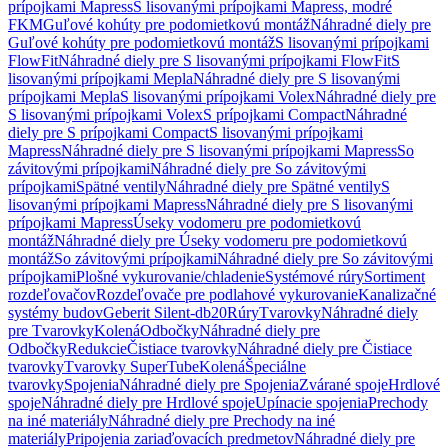
prípojkami Mapress
S lisovanými prípojkami Mapress, modré
FKM
Guľové kohúty pre podomietkovú montáž
Náhradné diely pre
Guľové kohúty pre podomietkovú montáž
S lisovanými prípojkami
FlowFit
Náhradné diely pre S lisovanými prípojkami FlowFit
S
lisovanými prípojkami Mepla
Náhradné diely pre S lisovanými
prípojkami Mepla
S lisovanými prípojkami Volex
Náhradné diely pre
S lisovanými prípojkami Volex
S prípojkami Compact
Náhradné
diely pre S prípojkami Compact
S lisovanými prípojkami
Mapress
Náhradné diely pre S lisovanými prípojkami Mapress
So
závitovými prípojkami
Náhradné diely pre So závitovými
prípojkami
Spätné ventily
Náhradné diely pre Spätné ventily
S
lisovanými prípojkami Mapress
Náhradné diely pre S lisovanými
prípojkami Mapress
Úseky vodomeru pre podomietkovú
montáž
Náhradné diely pre Úseky vodomeru pre podomietkovú
montáž
So závitovými prípojkami
Náhradné diely pre So závitovými
prípojkami
Plošné vykurovanie/chladenie
Systémové rúry
Sortiment
rozdeľovačov
Rozdeľovače pre podlahové vykurovanie
Kanalizačné
systémy budov
Geberit Silent-db20
Rúry
Tvarovky
Náhradné diely
pre Tvarovky
Kolená
Odbočky
Náhradné diely pre
Odbočky
Redukcie
Čistiace tvarovky
Náhradné diely pre Čistiace
tvarovky
Tvarovky SuperTube
Kolená
Špeciálne
tvarovky
Spojenia
Náhradné diely pre Spojenia
Zvárané spoje
Hrdlové
spoje
Náhradné diely pre Hrdlové spoje
Upínacie spojenia
Prechody
na iné materiály
Náhradné diely pre Prechody na iné
materiály
Pripojenia zariaďovacích predmetov
Náhradné diely pre