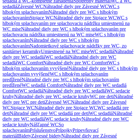
sedadlá a WC-kompletné zariadenia
Spotrebný materiál
WC a WC
sedadlá
Závesné WC
Náhradné diely pre Závesné WC
WC s
hlbokým splachovaním
Náhradné diely pre WC s hlbokým
splachovaním
Stojace WC
Náhradné diely pre Stojace WC
WC s
hlbokým splachovaním pre splachovaciu nádržku umiestnenú na
WC mise
Náhradné diely pre WC s hlbokým splachovaním pre
splachovaciu nádržku umiestnenú na WC mise
WC s hlbokým
splachovaním
Náhradné diely pre WC s hlbokým
splachovaním
Nadomietkové splachovacie nádržky pre WC, zo
sanitárnej keramiky
Umiestnené na WC mise
WC sedadlá
Náhradné
diely pre WC sedadlá
WC sedadlá
Náhradné diely pre WC
sedadlá
WC Comfort
Náhradné diely pre WC Comfort
WC s
hlbokým splachovaním vyvýšené
Náhradné diely pre WC s hlbokým
splachovaním vyvýšené
WC s hlbokým splachovaním
predĺžené
Náhradné diely pre WC s hlbokým splachovaním
predĺžené
WC sedadlá Comfort
Náhradné diely pre WC sedadlá
Comfort
WC sedadlá
Náhradné diely pre WC sedadlá
WC sedacie
kruhy
Náhradné diely pre WC sedacie kruhy
WC pre deti
Náhradné
diely pre WC pre deti
Závesné WC
Náhradné diely pre Závesné
WC
Stojace WC
Náhradné diely pre Stojace WC
WC sedadlá pre
deti
Náhradné diely pre WC sedadlá pre deti
WC sedadlá
Náhradné
diely pre WC sedadlá
WC sedacie kruhy
Náhradné diely pre WC
sedacie kruhy
Nášľapné WC
So
splachovaním
Príslušenstvo
Prípojky
Pripevňovací
materiál
Bidety
Závesné bidety
Náhradné diely pre Závesné