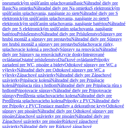
pneumatickým spúšťaním splachovania
Basic
Náhradné diely pre
Basic
Na omietku
Náhradné diely pre Na omietku
S elektronickým
spúšťaním splachovania, napájanie zo siete
Náhradné diely pre S
elektronickým spúšťaním splachovania, napájanie zo siete
S
elektronickým spúšťaním splachovania, napájanie batériou
Náhradné
diely pre S elektronickým spúšťaním splachovania, napájanie
batériou
Príslušenstvo
Náhradné diely pre Príslušenstvo
Súpravy pre
hrubú montáž a súpravy pre prestavbu
Náhradné diely pre Súpravy
pre hrubú montáž a súpravy pre prestavbu
Splachovacie rúrky,
splachovacie kolená a prechody
Súpravy na renováciu
Náhradné
diely pre Súpravy na renováciu
Krycie dosky
Integrované
ovládania
Ostatné príslušenstvo
Diaľkové ovládanie
Prípojky
zariadení pre WC, pisoáre a bidety
Odtokové súpravy pre WC a
výlevky
Náhradné diely pre Odtokové súpravy pre WC a
výlevky
Zápachové uzávierky
Náhradné diely pre Zápachové
uzávierky
Pripájacie kolená
Náhradné diely pre Pripájacie
kolená
Pripájacia rúra s hrdlom
Náhradné diely pre Pripájacia rúra s
hrdlom
Pripojovacie súpravy
Náhradné diely pre Pripojovacie
súpravy
Predĺženia splachovacieho kolena
Náhradné diely pre
Predĺženia splachovacieho kolena
Prípojky z PVC
Náhradné diely
pre Prípojky z PVC
Tesniace manžety a dekoratívne kryty
Odtokové
súpravy pre pisoáre
Náhradné diely pre Odtokové súpravy pre
pisoáre
Zápachové uzávierky pre pisoáre
Náhradné diely pre
Zápachové uzávierky pre pisoáre
Rúrkové zápachové
uzávierky
Náhradné diely pre Rúrkové zápachové