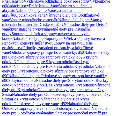
Príslušenstvo
Výklenkové odkladacie boxy pre sprchy
Výklenkové
odkladacie boxy
Príslušenstvo
Vane
Vane zo sanitárneho
akrylátu
Náhradné diely pre Vane zo sanitárneho
akrylátu
Obdĺžnikové vane
Náhradné diely pre Obdĺžnikové
vane
Vane z minerálneho materiálu
Náhradné diely pre Vane z
minerálneho materiálu
Detské vaničky
Náhradné diely pre Detské
vaničky
Inštalačné prvky
Náhradné diely pre Inštalačné
prvky
Súpravy nožičiek a súpravy traverz a stenových
kotiev
Náhradné diely pre Súpravy nožičiek a súpravy traverz a
stenových kotiev
Príslušenstvo
Súpravy na opravu
Ďalšie
príslušenstvo
Prípojky zariadení pre sprchy a kúpeľňové
vane
Odtokové súpravy pre sprchové vaničky, d52
Náhradné diely
pre Odtokové súpravy pre sprchové vaničky, d52
S krytom
odtoku
Náhradné diely pre S krytom odtoku
Bez krytu
odtoku
Náhradné diely pre Bez krytu odtoku
Kryt odtoku
Náhradné
diely pre Kryt odtoku
Odtokové súpravy pre sprchové vaničky,
d90
Náhradné diely pre Odtokové súpravy pre sprchové vaničky,
d90
S krytom odtoku
Náhradné diely pre S krytom odtoku
Bez krytu
odtoku
Náhradné diely pre Bez krytu odtoku
Kryt odtoku
Náhradné
diely pre Kryt odtoku
Odtokové súpravy pre sprchové vaničky
Sestra
Náhradné diely pre Odtokové súpravy pre sprchové vaničky
Sestra
Bez krytu odtoku
Náhradné diely pre Bez krytu
odtoku
Odtokové súpravy pre vane, d52
Náhradné diely pre
Odtokové súpravy pre vane, d52
S otočným ovládaním
Náhradné
diely pre S otočným ovládaním
Súpravy pre konečnú montáž pre