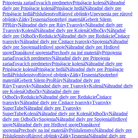
Pripojenia zariaďovacích predmetov
Pripájacie kolená
Náhradné
diely pre Pripájacie kolená
Pripájacie hrdlá
Náhradné diely pre
Pripájacie hrdlá
Príslušenstvo
Rúrové objímky
Upevnenia pre rúrové
objímky
Zátky
Tesnenia
Spotrebný materiál
Geberit Silent-
PP
Rúry
Náhradné diely pre Rúry
Tvarovky
Náhradné diely pre
Tvarovky
Kolená
Náhradné diely pre Kolená
Odbočky
Náhradné
diely pre Odbočky
Redukcie
Náhradné diely pre Redukcie
Čistiace
tvarovky
Náhradné diely pre Čistiace tvarovky
Spojenia
Náhradné
diely pre Spojenia
Hrdlové spoje
Náhradné diely pre Hrdlové
spoje
Drapákové spojenia
Prechody na iné materiály
Pripojenia
zariaďovacích predmetov
Náhradné diely pre Pripojenia
zariaďovacích predmetov
Pripájacie kolená
Náhradné diely pre
Pripájacie kolená
Pripájacie hrdlá
Náhradné diely pre Pripájacie
hrdlá
Príslušenstvo
Rúrové objímky
Zátky
Tesnenia
Spotrebný
materiál
Geberit Silent-Pro
Rúry
Náhradné diely pre
Rúry
Tvarovky
Náhradné diely pre Tvarovky
Kolená
Náhradné diely
pre Kolená
Odbočky
Náhradné diely pre
Odbočky
Redukcie
Náhradné diely pre Redukcie
Čistiace
tvarovky
Náhradné diely pre Čistiace tvarovky
Tvarovky
SuperTube
Náhradné diely pre Tvarovky
SuperTube
Kolená
Náhradné diely pre Kolená
Odbočky
Náhradné
diely pre Odbočky
Spojenia
Náhradné diely pre Spojenia
Hrdlové
spoje
Náhradné diely pre Hrdlové spoje
Drapákové
spojenia
Prechody na iné materiály
Príslušenstvo
Náhradné diely pre
Príslušenstvo
Rúrové objímky
Zátky
Tesnenia
Náhradné diely pre