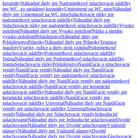
keramiky
Náhradné diely pre Nadomietkové splachovacie nádržky
pre WC, zo sanitárnej keramiky
Umiestnené na WC mise
Náhradné
diely pre Umiestnené na WC mise
Splachovacie rúrky pre
nadomietkové splachovacie nádržky
Náhradné diely pre
Splachovacie rúrky pre nadomietkové splachovacie nádržky
Vysoko
položené
Náhradné diely pre Vysoko položené
Nízko a stredne
vysoko položené
Príslušenstvo
Náhradné diely pre
Príslušenstvo
Prípojky
Náhradné diely pre Prípojky
Tesniace
manžety
Vsuvky, ružice a diely proti vzdutiu
Podomietkové
splachovacie nádržky
Podomietkové splachovacie nádržky
Sigma
Náhradné diely pre Podomietkové splachovacie nádržky
Sigma
Splachovacie rúrky
Príslušenstvo
Napúšťacie a splachovacie
ventily
Napúšťacie ventily
Náhradné diely pre Napúšťacie
ventily
Napúšťacie ventily pre nadomietkové splachovacie
nádržky
Náhradné diely pre Napúšťacie ventily pre nadomietkové
splachovacie nádržky
Napúšťacie ventily pre keramické
splachovacie nádržky
Náhradné diely pre Napúšťacie ventily pre
keramické splachovacie nádržky
Napúšťacie ventily pre
splachovacie nádržky Universal
Náhradné diely pre Napúšťacie
ventily pre splachovacie nádržky Universal
Splachovacie
ventily
Náhradné diely pre Splachovacie ventily
Jednoduché
splachovanie
Náhradné diely pre Jednoduché splachovanie
Dvojité
splachovanie
Náhradné diely pre Dvojité splachovanie
Vnútorné
súpravy
Náhradné diely pre Vnútorné súpravy
Dvojité
splachovanie
Náhradné diely pre Dvojité splachovanie
Zásobovacie