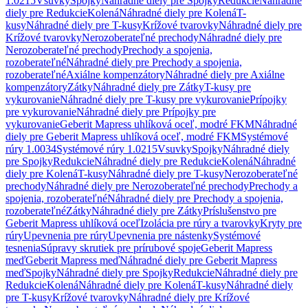
1.0215
Vsuvky
Spojky
Náhradné diely pre Spojky
Redukcie
Náhradné
diely pre Redukcie
Kolená
Náhradné diely pre Kolená
T-
kusy
Náhradné diely pre T-kusy
Krížové tvarovky
Náhradné diely pre
Krížové tvarovky
Nerozoberateľné prechody
Náhradné diely pre
Nerozoberateľné prechody
Prechody a spojenia,
rozoberateľné
Náhradné diely pre Prechody a spojenia,
rozoberateľné
Axiálne kompenzátory
Náhradné diely pre Axiálne
kompenzátory
Zátky
Náhradné diely pre Zátky
T-kusy pre
vykurovanie
Náhradné diely pre T-kusy pre vykurovanie
Prípojky
pre vykurovanie
Náhradné diely pre Prípojky pre
vykurovanie
Geberit Mapress uhlíková oceľ, modré FKM
Náhradné
diely pre Geberit Mapress uhlíková oceľ, modré FKM
Systémové
rúry 1.0034
Systémové rúry 1.0215
Vsuvky
Spojky
Náhradné diely
pre Spojky
Redukcie
Náhradné diely pre Redukcie
Kolená
Náhradné
diely pre Kolená
T-kusy
Náhradné diely pre T-kusy
Nerozoberateľné
prechody
Náhradné diely pre Nerozoberateľné prechody
Prechody a
spojenia, rozoberateľné
Náhradné diely pre Prechody a spojenia,
rozoberateľné
Zátky
Náhradné diely pre Zátky
Príslušenstvo pre
Geberit Mapress uhlíková oceľ
Izolácia pre rúry a tvarovky
Kryty pre
rúry
Upevnenia pre rúry
Upevnenia pre nástenky
Systémové
tesnenia
Súpravy skrutiek pre prírubové spoje
Geberit Mapress
meď
Geberit Mapress meď
Náhradné diely pre Geberit Mapress
meď
Spojky
Náhradné diely pre Spojky
Redukcie
Náhradné diely pre
Redukcie
Kolená
Náhradné diely pre Kolená
T-kusy
Náhradné diely
pre T-kusy
Krížové tvarovky
Náhradné diely pre Krížové