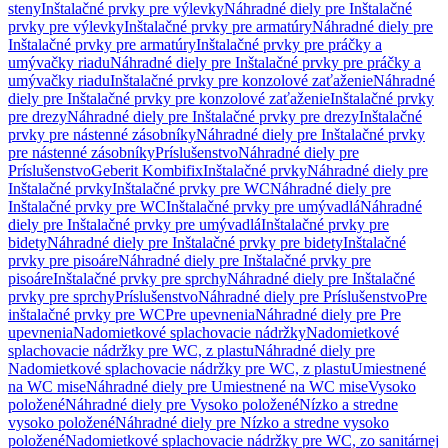
steny
Inštalačné prvky pre výlevky
Náhradné diely pre Inštalačné
prvky pre výlevky
Inštalačné prvky pre armatúry
Náhradné diely pre
Inštalačné prvky pre armatúry
Inštalačné prvky pre práčky a
umývačky riadu
Náhradné diely pre Inštalačné prvky pre práčky a
umývačky riadu
Inštalačné prvky pre konzolové zaťaženie
Náhradné
diely pre Inštalačné prvky pre konzolové zaťaženie
Inštalačné prvky
pre drezy
Náhradné diely pre Inštalačné prvky pre drezy
Inštalačné
prvky pre nástenné zásobníky
Náhradné diely pre Inštalačné prvky
pre nástenné zásobníky
Príslušenstvo
Náhradné diely pre
Príslušenstvo
Geberit Kombifix
Inštalačné prvky
Náhradné diely pre
Inštalačné prvky
Inštalačné prvky pre WC
Náhradné diely pre
Inštalačné prvky pre WC
Inštalačné prvky pre umývadlá
Náhradné
diely pre Inštalačné prvky pre umývadlá
Inštalačné prvky pre
bidety
Náhradné diely pre Inštalačné prvky pre bidety
Inštalačné
prvky pre pisoáre
Náhradné diely pre Inštalačné prvky pre
pisoáre
Inštalačné prvky pre sprchy
Náhradné diely pre Inštalačné
prvky pre sprchy
Príslušenstvo
Náhradné diely pre Príslušenstvo
Pre
inštalačné prvky pre WC
Pre upevnenia
Náhradné diely pre Pre
upevnenia
Nadomietkové splachovacie nádržky
Nadomietkové
splachovacie nádržky pre WC, z plastu
Náhradné diely pre
Nadomietkové splachovacie nádržky pre WC, z plastu
Umiestnené
na WC mise
Náhradné diely pre Umiestnené na WC mise
Vysoko
položené
Náhradné diely pre Vysoko položené
Nízko a stredne
vysoko položené
Náhradné diely pre Nízko a stredne vysoko
položené
Nadomietkové splachovacie nádržky pre WC, zo sanitárnej