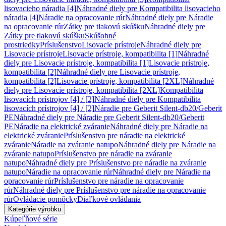
lisovacieho náradia [4]
Náhradné diely pre Kompatibilita lisovacieho
náradia [4]
Náradie na opracovanie rúr
Náhradné diely pre Náradie
na opracovanie rúr
Zátky pre tlakovú skúšku
Náhradné diely pre
Zátky pre tlakovú skúšku
Skúšobné
prostriedky
Príslušenstvo
Lisovacie prístroje
Náhradné diely pre
Lisovacie prístroje
Lisovacie prístroje, kompatibilita [1]
Náhradné
diely pre Lisovacie prístroje, kompatibilita [1]
Lisovacie prístroje,
kompatibilita [2]
Náhradné diely pre Lisovacie prístroje,
kompatibilita [2]
Lisovacie prístroje, kompatibilita [2XL]
Náhradné
diely pre Lisovacie prístroje, kompatibilita [2XL]
Kompatibilita
lisovacích prístrojov [4] / [2]
Náhradné diely pre Kompatibilita
lisovacích prístrojov [4] / [2]
Náradie pre Geberit Silent-db20/Geberit
PE
Náhradné diely pre Náradie pre Geberit Silent-db20/Geberit
PE
Náradie na elektrické zváranie
Náhradné diely pre Náradie na
elektrické zváranie
Príslušenstvo pre náradie na elektrické
zváranie
Náradie na zváranie natupo
Náhradné diely pre Náradie na
zváranie natupo
Príslušenstvo pre náradie na zváranie
natupo
Náhradné diely pre Príslušenstvo pre náradie na zváranie
natupo
Náradie na opracovanie rúr
Náhradné diely pre Náradie na
opracovanie rúr
Príslušenstvo pre náradie na opracovanie
rúr
Náhradné diely pre Príslušenstvo pre náradie na opracovanie
rúr
Ovládacie pomôcky
Diaľkové ovládania
Kategórie výrobku
Kúpeľňové série