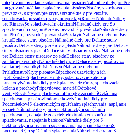
integrované ovládanie splachovania pisoárov
Náhradné diely pre Pre
integrované ovládanie splachovania pisoárov
Pisoáre, splachovacia
prevádzka, s krytom/pre kryt
Náhradné diely pre Pisoáre,
splachovacia prevádzka, s krytom/pre kryt
Rimless
Náhradné diely
pre Rimless
So splachovacím okrajom
Náhradné diely pre So
splachovacím okrajom
Pisoáre, bezvodná prevádzka
Náhradné diely
pre Pisoáre, bezvodná prevádzka
Bez krytu
Náhradné diely pre Bez
krytu
Deliace steny pisoárov
Náhradné diely pre Deliace steny
pisoárov
Deliace steny pisoárov z plastu
Náhradné diely pre Deliace
steny pisoárov z plastu
Deliace steny pisoárov zo skla
Náhradné diely
pre Deliace steny pisoárov zo skla
Deliace steny pisoárov zo
sanitárnej keramiky
Náhradné diely pre Deliace steny pisoárov zo
sanitárnej keramiky
Príslušenstvo
Náhradné diely pre
Príslušenstvo
Kryty pisoárov
Zápachové uzávierky a ich
príslušenstvo
Splachovacie rúrky, splachovacie kolená a
prechody
Náhradné diely pre Splachovacie rúrky, splachovacie
kolená a prechody
Pripevňovací materiál
Odtokové
ventily
Rozdeľovač splachovania
Prípojky zariadení
Ovládania
splachovania pisoárov
Podomietkové
Náhradné diely pre
Podomietkové
S elektronickým spúšťaním splachovania, napájanie
zo siete
Náhradné diely pre S elektronickým spúšťaním
splachovania, napájanie zo siete
S elektronickým spúšťaním
splachovania, napájanie batériou
Náhradné diely pre S
elektronickým spúšťaním splachovania, napájanie batériou
S
pneumatickým spúšťaním splachovania
Náhradné diely pre S