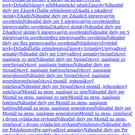
prvky
Držadlá
Súpravy nôh
Magnetické tabule
Zásuvky
Náhradné
diely pre Zásuvky
Ďalšie príslušenstvo
Zrkadlá a zrkadlové
skrinky
Zrkadlo
Náhradné diely pre Zrkadlo
S integrovaným
osvetlením
Náhradné diely pre S integrovaným osvetlením
Bez
integrovaného osvetlenia
Zrkadlové skrinky
Náhradné diely pre
Zrkadlové skrinky
S integrovaným osvetlením
Náhradné diely pre S
integrovaným osvetlením
Bez integrovaného osvetlenia
Náhradné
diely pre Bez integrovaného osvetlenia
Príslušenstvo
Svetelné
prvky
Držadlá
Ďalšie príslušenstvo
Zásuvky
Armatúry
Umývadlové
armatúry
Náhradné diely pre Umývadlové armatúry
Stojančekové,
napájanie zo siete
Náhradné diely pre Stojančekové, napájanie zo
siete
Stojančekové, napájanie batériou
Náhradné diely pre
Stojančekové, napájanie batériou
Stojančekové, napájanie
generátorom
Náhradné diely pre Stojančekové, napájanie
generátorom
Stojančeková montáž, jednopákový
zmiešavač
Náhradné diely pre Stojančeková montáž, jednopákový
zmiešavač
Montáž na stenu, napájané zo siete
Náhradné diely pre
Montáž na stenu, napájané zo siete
Montáž na stenu, napájanie
batériou
Náhradné diely pre Montáž na stenu, napájanie
batériou
Montáž na stenu, napájanie generátorom
Náhradné diely pre
Montáž na stenu, napájanie generátorom
Montáž na stenu, zmiešavač
s dvomi ovládacími prvkami
Náhradné diely pre Montáž na stenu,
zmiešavač s dvomi ovládacími prvkami
Príslušenstvo
Náhradné diely
pre Príslušenstvo
Pre umývadlové armatúry
Náhradné diely pre Pre