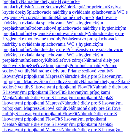
preplachy
Náhradné diely pre Hygienické
preplachy
Príslušenstvo
Senzory
Káble
Regulátor prietoku
Kryty a
krycie dosky
Splachovacie nádržky a ovládania splachovania WC s
hygienickým prepláchnutím
Náhradné diely pre Splachovacie
nádržky a ovládania splachovania WC s hygienickým
prepláchnutím
Podomietkové splachovacie nádržky s hygienickým
prepláchnutím
Hygienické montované moduly
Náhradné diely pre
Hygienické montované moduly
Príslušenstvo pre splachovacie
nádržky a ovládania splachovania WC s hygienickým
prepláchnutím
Náhradné diely pre Príslušenstvo pre splachovacie
nádržky a ovládania splachovania WC s hygienickým
prepláchnutím
Senzory
Káble
Sieťové zdroje
Náhradné diely pre
Sieťové zdroje
Sieťové komponenty
Potrubné armatúry
Priame
sedlové ventily
Náhradné diely pre Priame sedlové ventily
S
lisovanými prípojkami Mapress
Náhradné diely pre S lisovanými
prípojkami Mapress
Šikmé sedlové ventily
Náhradné diely pre Šikmé
sedlové ventily
S lisovanými prípojkami FlowFit
Náhradné diely pre
S lisovanými prípojkami FlowFit
S lisovanými prípojkami
Mepla
Náhradné diely pre S lisovanými prípojkami Mepla
S
lisovanými prípojkami Mapress
Náhradné diely pre S lisovanými
prípojkami Mapress
Guľové kohúty
Náhradné diely pre Guľové
kohúty
S lisovanými prípojkami FlowFit
Náhradné diely pre S
lisovanými prípojkami FlowFit
S lisovanými prípojkami
Mepla
Náhradné diely pre S lisovanými prípojkami Mepla
S
lisovanými prípojkami Mapress
Náhradné diely pre S lisovanými