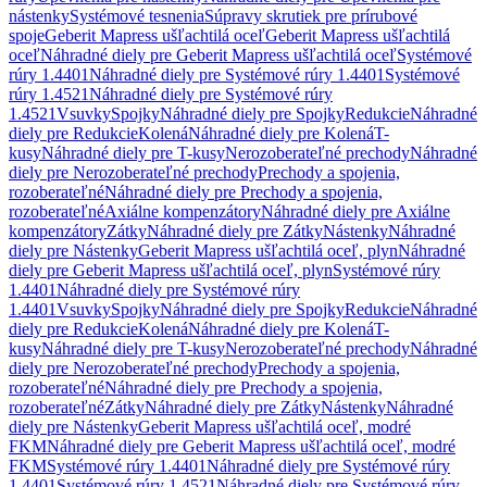
nástenky
Systémové tesnenia
Súpravy skrutiek pre prírubové
spoje
Geberit Mapress ušľachtilá oceľ
Geberit Mapress ušľachtilá
oceľ
Náhradné diely pre Geberit Mapress ušľachtilá oceľ
Systémové
rúry 1.4401
Náhradné diely pre Systémové rúry 1.4401
Systémové
rúry 1.4521
Náhradné diely pre Systémové rúry
1.4521
Vsuvky
Spojky
Náhradné diely pre Spojky
Redukcie
Náhradné
diely pre Redukcie
Kolená
Náhradné diely pre Kolená
T-
kusy
Náhradné diely pre T-kusy
Nerozoberateľné prechody
Náhradné
diely pre Nerozoberateľné prechody
Prechody a spojenia,
rozoberateľné
Náhradné diely pre Prechody a spojenia,
rozoberateľné
Axiálne kompenzátory
Náhradné diely pre Axiálne
kompenzátory
Zátky
Náhradné diely pre Zátky
Nástenky
Náhradné
diely pre Nástenky
Geberit Mapress ušľachtilá oceľ, plyn
Náhradné
diely pre Geberit Mapress ušľachtilá oceľ, plyn
Systémové rúry
1.4401
Náhradné diely pre Systémové rúry
1.4401
Vsuvky
Spojky
Náhradné diely pre Spojky
Redukcie
Náhradné
diely pre Redukcie
Kolená
Náhradné diely pre Kolená
T-
kusy
Náhradné diely pre T-kusy
Nerozoberateľné prechody
Náhradné
diely pre Nerozoberateľné prechody
Prechody a spojenia,
rozoberateľné
Náhradné diely pre Prechody a spojenia,
rozoberateľné
Zátky
Náhradné diely pre Zátky
Nástenky
Náhradné
diely pre Nástenky
Geberit Mapress ušľachtilá oceľ, modré
FKM
Náhradné diely pre Geberit Mapress ušľachtilá oceľ, modré
FKM
Systémové rúry 1.4401
Náhradné diely pre Systémové rúry
1.4401
Systémové rúry 1.4521
Náhradné diely pre Systémové rúry