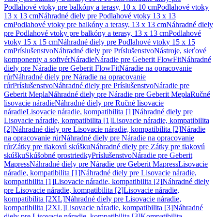
Podlahové vtoky pre balkóny a terasy, 10 x 10 cm
Podlahové vtoky
13 x 13 cm
Náhradné diely pre Podlahové vtoky 13 x 13
cm
Podlahové vtoky pre balkóny a terasy, 13 x 13 cm
Náhradné diely
pre Podlahové vtoky pre balkóny a terasy, 13 x 13 cm
Podlahové
vtoky 15 x 15 cm
Náhradné diely pre Podlahové vtoky 15 x 15
cm
Príslušenstvo
Náhradné diely pre Príslušenstvo
Nástroje, sieťové
komponenty a softvér
Náradie
Náradie pre Geberit FlowFit
Náhradné
diely pre Náradie pre Geberit FlowFit
Náradie na opracovanie
rúr
Náhradné diely pre Náradie na opracovanie
rúr
Príslušenstvo
Náhradné diely pre Príslušenstvo
Náradie pre
Geberit Mepla
Náhradné diely pre Náradie pre Geberit Mepla
Ručné
lisovacie náradie
Náhradné diely pre Ručné lisovacie
náradie
Lisovacie náradie, kompatibilita [1]
Náhradné diely pre
Lisovacie náradie, kompatibilita [1]
Lisovacie náradie, kompatibilita
[2]
Náhradné diely pre Lisovacie náradie, kompatibilita [2]
Náradie
na opracovanie rúr
Náhradné diely pre Náradie na opracovanie
rúr
Zátky pre tlakovú skúšku
Náhradné diely pre Zátky pre tlakovú
skúšku
Skúšobné prostriedky
Príslušenstvo
Náradie pre Geberit
Mapress
Náhradné diely pre Náradie pre Geberit Mapress
Lisovacie
náradie, kompatibilita [1]
Náhradné diely pre Lisovacie náradie,
kompatibilita [1]
Lisovacie náradie, kompatibilita [2]
Náhradné diely
pre Lisovacie náradie, kompatibilita [2]
Lisovacie náradie,
kompatibilita [2XL]
Náhradné diely pre Lisovacie náradie,
kompatibilita [2XL]
Lisovacie náradie, kompatibilita [3]
Náhradné
diely pre Lisovacie náradie, kompatibilita [3]
Kompatibilita