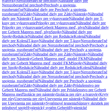
tvarovky
Nerozoberateľné prechody
Náhradné diely pre
Nerozoberateľné prechody
Prechody a spojenia,
rozoberateľné
Náhradné diely pre Prechody a spojenia,
rozoberateľné
Zátky
Náhradné diely pre Zátky
Nástenky
Náhradné
diely pre Nástenky
T-kusy pre vykurovanie
Náhradné diely pre T-
kusy pre vykurovanie
Prípojky pre vykurovanie
Náhradné diely pre
Prípojky pre vykurovanie
Geberit Mapress meď, plyn
Náhradné diely
pre Geberit Mapress meď, plyn
Spojky
Náhradné diely pre
Spojky
Redukcie
Náhradné diely pre Redukcie
Kolená
Náhradné
diely pre Kolená
T-kusy
Náhradné diely pre T-kusy
Nerozoberateľné
prechody
Náhradné diely pre Nerozoberateľné prechody
Prechody a
spojenia, rozoberateľné
Náhradné diely pre Prechody a spojenia,
rozoberateľné
Zátky
Náhradné diely pre Zátky
Nástenky
Náhradné
diely pre Nástenky
Geberit Mapress meď, modré FKM
Náhradné
diely pre Geberit Mapress meď, modré FKM
Spojky
Náhradné diely
pre Spojky
Redukcie
Náhradné diely pre Redukcie
Kolená
Náhradné
diely pre Kolená
T-kusy
Náhradné diely pre T-kusy
Nerozoberateľné
prechody
Náhradné diely pre Nerozoberateľné prechody
Prechody a
spojenia, rozoberateľné
Náhradné diely pre Prechody a spojenia,
rozoberateľné
Zátky
Náhradné diely pre Zátky
Príslušenstvo pre
Geberit Mapress meď
Náhradné diely pre Príslušenstvo pre Geberit
Mapress meď
Izolácie pre nástenky
Izolácia pre rúry a tvarovky
Kryty
pre rúry
Upevnenia pre rúry
Upevnenia pre nástenky
Náhradné diely
pre Upevnenia pre nástenky
Systémové tesnenia
Súpravy skrutiek pre
prírubové spoje
Hygienický systém Geberit
Hygienické