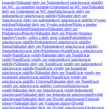
keramiky
Náhradné diely pre Nadomietkové splachovacie nádržky
pre WC, zo sanitárnej keramiky
Umiestnené na WC mise
Náhradné
diely pre Umiestnené na WC mise
Splachovacie rúrky pre
nadomietkové splachovacie nádržky
Náhradné diely pre
Splachovacie rúrky pre nadomietkové splachovacie nádržky
Vysoko
položené
Náhradné diely pre Vysoko položené
Nízko a stredne
vysoko položené
Príslušenstvo
Náhradné diely pre
Príslušenstvo
Prípojky
Náhradné diely pre Prípojky
Tesniace
manžety
Vsuvky, ružice a diely proti vzdutiu
Podomietkové
splachovacie nádržky
Podomietkové splachovacie nádržky
Sigma
Náhradné diely pre Podomietkové splachovacie nádržky
Sigma
Splachovacie rúrky
Príslušenstvo
Napúšťacie a splachovacie
ventily
Napúšťacie ventily
Náhradné diely pre Napúšťacie
ventily
Napúšťacie ventily pre nadomietkové splachovacie
nádržky
Náhradné diely pre Napúšťacie ventily pre nadomietkové
splachovacie nádržky
Napúšťacie ventily pre keramické
splachovacie nádržky
Náhradné diely pre Napúšťacie ventily pre
keramické splachovacie nádržky
Napúšťacie ventily pre
splachovacie nádržky Universal
Náhradné diely pre Napúšťacie
ventily pre splachovacie nádržky Universal
Splachovacie
ventily
Náhradné diely pre Splachovacie ventily
Jednoduché
splachovanie
Náhradné diely pre Jednoduché splachovanie
Dvojité
splachovanie
Náhradné diely pre Dvojité splachovanie
Vnútorné
súpravy
Náhradné diely pre Vnútorné súpravy
Dvojité
splachovanie
Náhradné diely pre Dvojité splachovanie
Zásobovacie