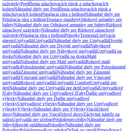
uzávierky
Predĺženia splachovacích rúrok a splachovacích
kolien
Náhradné diely pre Predĺženia splachovacích rúrok a
splachovacích kolien
Pripájacia rúra s hrdlom
Náhradné diely pre
Pripájacia rúra s hrdlom
Tesniace manžety
Odtokové armatúry pre
bidety
Náhradné diely pre Odtokové armatúry pre bidety
Rúrkové
zápachové uzávierky
Náhradné diely pre Rúrkové zápachové
uzávierky
Pripájacia rúra s hrdlom
Prípojky
Tesnenia
Umývacie
miesto
Umývadlá
Umývadlá
Náhradné diely pre Umývadlá
Dvojité
umývadlá
Náhradné diely pre Dvojité umývadlá
Nábytkové
umývadlá
Náhradné diely pre Nábytkové umývadlá
Umývadlá na
dosku
Náhradné diely pre Umývadlá na dosku
Malé
umývadlá
Náhradné diely pre Malé umývadlá
Rohové malé
umývadlo
Polozápustné umývadlá
Náhradné diely pre Polozápustné
umývadlá
Zápustné umývadlá
Náhradné diely pre Zápustné
umývadlá
Vstavané umývadlá
Náhradné diely pre Vstavané
umývadlá
Rohové umývadlá
Umývadlá Comfort
Umývadlá pre
deti
Náhradné diely pre Umývadlá pre deti
Umývadlá
Umývadlové
žľaby
Náhradné diely pre Umývadlové žľaby
Ďalšie umývadlové
výlevky
Náhradné diely pre Ďalšie umývadlové
výlevky
Umývadlové výlevky
Náhradné diely pre Umývadlové
výlevky
Výlevky
Náhradné diely pre Výlevky
Viacúčelové
drezy
Náhradné diely pre Viacúčelové drezy
Záchytné nádrže na
sadru
Umývadlá pre učebne
Príslušenstvo
Stĺpy
Náhradné diely pre
Stĺpy
Stĺpovité opláštenia
Polostĺpy
Náhradné diely pre
Polostĺpy
Príslušenstvo
Kryt odtoku
Držiak na uterák
Pripevňovací