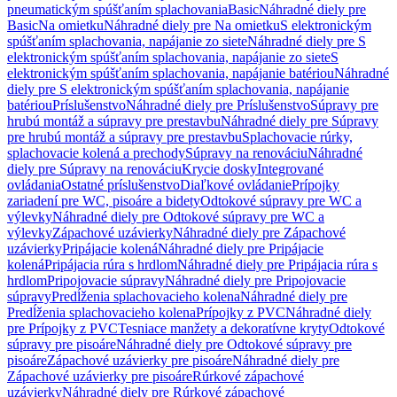
pneumatickým spúšťaním splachovania
Basic
Náhradné diely pre
Basic
Na omietku
Náhradné diely pre Na omietku
S elektronickým
spúšťaním splachovania, napájanie zo siete
Náhradné diely pre S
elektronickým spúšťaním splachovania, napájanie zo siete
S
elektronickým spúšťaním splachovania, napájanie batériou
Náhradné
diely pre S elektronickým spúšťaním splachovania, napájanie
batériou
Príslušenstvo
Náhradné diely pre Príslušenstvo
Súpravy pre
hrubú montáž a súpravy pre prestavbu
Náhradné diely pre Súpravy
pre hrubú montáž a súpravy pre prestavbu
Splachovacie rúrky,
splachovacie kolená a prechody
Súpravy na renováciu
Náhradné
diely pre Súpravy na renováciu
Krycie dosky
Integrované
ovládania
Ostatné príslušenstvo
Diaľkové ovládanie
Prípojky
zariadení pre WC, pisoáre a bidety
Odtokové súpravy pre WC a
výlevky
Náhradné diely pre Odtokové súpravy pre WC a
výlevky
Zápachové uzávierky
Náhradné diely pre Zápachové
uzávierky
Pripájacie kolená
Náhradné diely pre Pripájacie
kolená
Pripájacia rúra s hrdlom
Náhradné diely pre Pripájacia rúra s
hrdlom
Pripojovacie súpravy
Náhradné diely pre Pripojovacie
súpravy
Predĺženia splachovacieho kolena
Náhradné diely pre
Predĺženia splachovacieho kolena
Prípojky z PVC
Náhradné diely
pre Prípojky z PVC
Tesniace manžety a dekoratívne kryty
Odtokové
súpravy pre pisoáre
Náhradné diely pre Odtokové súpravy pre
pisoáre
Zápachové uzávierky pre pisoáre
Náhradné diely pre
Zápachové uzávierky pre pisoáre
Rúrkové zápachové
uzávierky
Náhradné diely pre Rúrkové zápachové