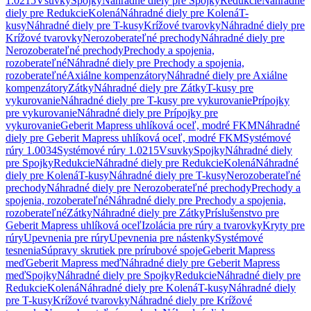
1.0215
Vsuvky
Spojky
Náhradné diely pre Spojky
Redukcie
Náhradné
diely pre Redukcie
Kolená
Náhradné diely pre Kolená
T-
kusy
Náhradné diely pre T-kusy
Krížové tvarovky
Náhradné diely pre
Krížové tvarovky
Nerozoberateľné prechody
Náhradné diely pre
Nerozoberateľné prechody
Prechody a spojenia,
rozoberateľné
Náhradné diely pre Prechody a spojenia,
rozoberateľné
Axiálne kompenzátory
Náhradné diely pre Axiálne
kompenzátory
Zátky
Náhradné diely pre Zátky
T-kusy pre
vykurovanie
Náhradné diely pre T-kusy pre vykurovanie
Prípojky
pre vykurovanie
Náhradné diely pre Prípojky pre
vykurovanie
Geberit Mapress uhlíková oceľ, modré FKM
Náhradné
diely pre Geberit Mapress uhlíková oceľ, modré FKM
Systémové
rúry 1.0034
Systémové rúry 1.0215
Vsuvky
Spojky
Náhradné diely
pre Spojky
Redukcie
Náhradné diely pre Redukcie
Kolená
Náhradné
diely pre Kolená
T-kusy
Náhradné diely pre T-kusy
Nerozoberateľné
prechody
Náhradné diely pre Nerozoberateľné prechody
Prechody a
spojenia, rozoberateľné
Náhradné diely pre Prechody a spojenia,
rozoberateľné
Zátky
Náhradné diely pre Zátky
Príslušenstvo pre
Geberit Mapress uhlíková oceľ
Izolácia pre rúry a tvarovky
Kryty pre
rúry
Upevnenia pre rúry
Upevnenia pre nástenky
Systémové
tesnenia
Súpravy skrutiek pre prírubové spoje
Geberit Mapress
meď
Geberit Mapress meď
Náhradné diely pre Geberit Mapress
meď
Spojky
Náhradné diely pre Spojky
Redukcie
Náhradné diely pre
Redukcie
Kolená
Náhradné diely pre Kolená
T-kusy
Náhradné diely
pre T-kusy
Krížové tvarovky
Náhradné diely pre Krížové