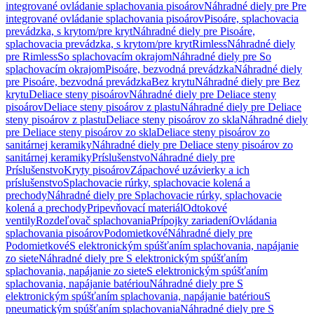
integrované ovládanie splachovania pisoárov
Náhradné diely pre Pre
integrované ovládanie splachovania pisoárov
Pisoáre, splachovacia
prevádzka, s krytom/pre kryt
Náhradné diely pre Pisoáre,
splachovacia prevádzka, s krytom/pre kryt
Rimless
Náhradné diely
pre Rimless
So splachovacím okrajom
Náhradné diely pre So
splachovacím okrajom
Pisoáre, bezvodná prevádzka
Náhradné diely
pre Pisoáre, bezvodná prevádzka
Bez krytu
Náhradné diely pre Bez
krytu
Deliace steny pisoárov
Náhradné diely pre Deliace steny
pisoárov
Deliace steny pisoárov z plastu
Náhradné diely pre Deliace
steny pisoárov z plastu
Deliace steny pisoárov zo skla
Náhradné diely
pre Deliace steny pisoárov zo skla
Deliace steny pisoárov zo
sanitárnej keramiky
Náhradné diely pre Deliace steny pisoárov zo
sanitárnej keramiky
Príslušenstvo
Náhradné diely pre
Príslušenstvo
Kryty pisoárov
Zápachové uzávierky a ich
príslušenstvo
Splachovacie rúrky, splachovacie kolená a
prechody
Náhradné diely pre Splachovacie rúrky, splachovacie
kolená a prechody
Pripevňovací materiál
Odtokové
ventily
Rozdeľovač splachovania
Prípojky zariadení
Ovládania
splachovania pisoárov
Podomietkové
Náhradné diely pre
Podomietkové
S elektronickým spúšťaním splachovania, napájanie
zo siete
Náhradné diely pre S elektronickým spúšťaním
splachovania, napájanie zo siete
S elektronickým spúšťaním
splachovania, napájanie batériou
Náhradné diely pre S
elektronickým spúšťaním splachovania, napájanie batériou
S
pneumatickým spúšťaním splachovania
Náhradné diely pre S