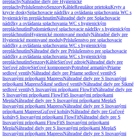
preplachy
Náhradné diely pre Hygienické
preplachy
Príslušenstvo
Senzory
Káble
Regulátor prietoku
Kryty a
krycie dosky
Splachovacie nádržky a ovládania splachovania WC s
hygienickým prepláchnutím
Náhradné diely pre Splachovacie
nádržky a ovládania splachovania WC s hygienickým
prepláchnutím
Podomietkové splachovacie nádržky s hygienickým
prepláchnutím
Hygienické montované moduly
Náhradné diely pre
Hygienické montované moduly
Príslušenstvo pre splachovacie
nádržky a ovládania splachovania WC s hygienickým
prepláchnutím
Náhradné diely pre Príslušenstvo pre splachovacie
nádržky a ovládania splachovania WC s hygienickým
prepláchnutím
Senzory
Káble
Sieťové zdroje
Náhradné diely pre
Sieťové zdroje
Sieťové komponenty
Potrubné armatúry
Priame
sedlové ventily
Náhradné diely pre Priame sedlové ventily
S
lisovanými prípojkami Mapress
Náhradné diely pre S lisovanými
prípojkami Mapress
Šikmé sedlové ventily
Náhradné diely pre Šikmé
sedlové ventily
S lisovanými prípojkami FlowFit
Náhradné diely pre
S lisovanými prípojkami FlowFit
S lisovanými prípojkami
Mepla
Náhradné diely pre S lisovanými prípojkami Mepla
S
lisovanými prípojkami Mapress
Náhradné diely pre S lisovanými
prípojkami Mapress
Guľové kohúty
Náhradné diely pre Guľové
kohúty
S lisovanými prípojkami FlowFit
Náhradné diely pre S
lisovanými prípojkami FlowFit
S lisovanými prípojkami
Mepla
Náhradné diely pre S lisovanými prípojkami Mepla
S
lisovanými prípojkami Mapress
Náhradné diely pre S lisovanými