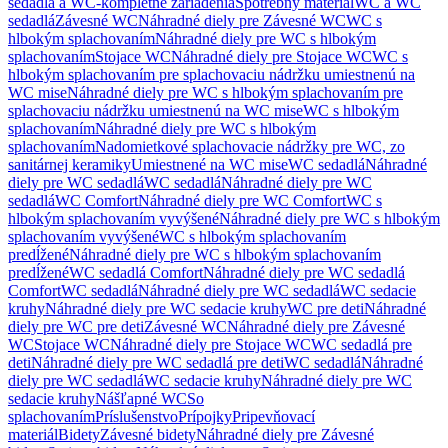
sedadlá a WC-kompletné zariadenia
Spotrebný materiál
WC a WC
sedadlá
Závesné WC
Náhradné diely pre Závesné WC
WC s
hlbokým splachovaním
Náhradné diely pre WC s hlbokým
splachovaním
Stojace WC
Náhradné diely pre Stojace WC
WC s
hlbokým splachovaním pre splachovaciu nádržku umiestnenú na
WC mise
Náhradné diely pre WC s hlbokým splachovaním pre
splachovaciu nádržku umiestnenú na WC mise
WC s hlbokým
splachovaním
Náhradné diely pre WC s hlbokým
splachovaním
Nadomietkové splachovacie nádržky pre WC, zo
sanitárnej keramiky
Umiestnené na WC mise
WC sedadlá
Náhradné
diely pre WC sedadlá
WC sedadlá
Náhradné diely pre WC
sedadlá
WC Comfort
Náhradné diely pre WC Comfort
WC s
hlbokým splachovaním vyvýšené
Náhradné diely pre WC s hlbokým
splachovaním vyvýšené
WC s hlbokým splachovaním
predĺžené
Náhradné diely pre WC s hlbokým splachovaním
predĺžené
WC sedadlá Comfort
Náhradné diely pre WC sedadlá
Comfort
WC sedadlá
Náhradné diely pre WC sedadlá
WC sedacie
kruhy
Náhradné diely pre WC sedacie kruhy
WC pre deti
Náhradné
diely pre WC pre deti
Závesné WC
Náhradné diely pre Závesné
WC
Stojace WC
Náhradné diely pre Stojace WC
WC sedadlá pre
deti
Náhradné diely pre WC sedadlá pre deti
WC sedadlá
Náhradné
diely pre WC sedadlá
WC sedacie kruhy
Náhradné diely pre WC
sedacie kruhy
Nášľapné WC
So
splachovaním
Príslušenstvo
Prípojky
Pripevňovací
materiál
Bidety
Závesné bidety
Náhradné diely pre Závesné