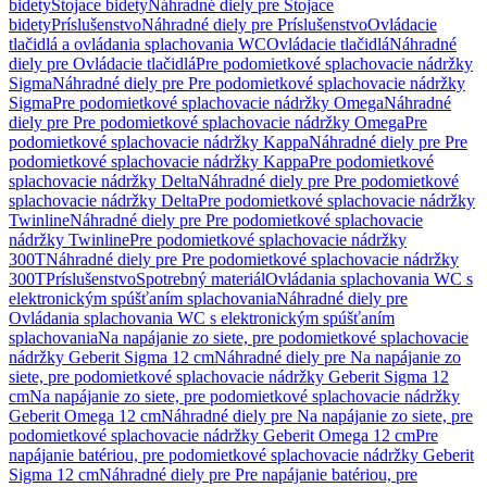
bidety
Stojace bidety
Náhradné diely pre Stojace
bidety
Príslušenstvo
Náhradné diely pre Príslušenstvo
Ovládacie
tlačidlá a ovládania splachovania WC
Ovládacie tlačidlá
Náhradné
diely pre Ovládacie tlačidlá
Pre podomietkové splachovacie nádržky
Sigma
Náhradné diely pre Pre podomietkové splachovacie nádržky
Sigma
Pre podomietkové splachovacie nádržky Omega
Náhradné
diely pre Pre podomietkové splachovacie nádržky Omega
Pre
podomietkové splachovacie nádržky Kappa
Náhradné diely pre Pre
podomietkové splachovacie nádržky Kappa
Pre podomietkové
splachovacie nádržky Delta
Náhradné diely pre Pre podomietkové
splachovacie nádržky Delta
Pre podomietkové splachovacie nádržky
Twinline
Náhradné diely pre Pre podomietkové splachovacie
nádržky Twinline
Pre podomietkové splachovacie nádržky
300T
Náhradné diely pre Pre podomietkové splachovacie nádržky
300T
Príslušenstvo
Spotrebný materiál
Ovládania splachovania WC s
elektronickým spúšťaním splachovania
Náhradné diely pre
Ovládania splachovania WC s elektronickým spúšťaním
splachovania
Na napájanie zo siete, pre podomietkové splachovacie
nádržky Geberit Sigma 12 cm
Náhradné diely pre Na napájanie zo
siete, pre podomietkové splachovacie nádržky Geberit Sigma 12
cm
Na napájanie zo siete, pre podomietkové splachovacie nádržky
Geberit Omega 12 cm
Náhradné diely pre Na napájanie zo siete, pre
podomietkové splachovacie nádržky Geberit Omega 12 cm
Pre
napájanie batériou, pre podomietkové splachovacie nádržky Geberit
Sigma 12 cm
Náhradné diely pre Pre napájanie batériou, pre