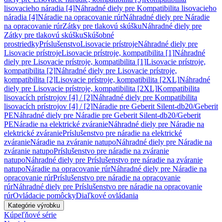
lisovacieho náradia [4]
Náhradné diely pre Kompatibilita lisovacieho
náradia [4]
Náradie na opracovanie rúr
Náhradné diely pre Náradie
na opracovanie rúr
Zátky pre tlakovú skúšku
Náhradné diely pre
Zátky pre tlakovú skúšku
Skúšobné
prostriedky
Príslušenstvo
Lisovacie prístroje
Náhradné diely pre
Lisovacie prístroje
Lisovacie prístroje, kompatibilita [1]
Náhradné
diely pre Lisovacie prístroje, kompatibilita [1]
Lisovacie prístroje,
kompatibilita [2]
Náhradné diely pre Lisovacie prístroje,
kompatibilita [2]
Lisovacie prístroje, kompatibilita [2XL]
Náhradné
diely pre Lisovacie prístroje, kompatibilita [2XL]
Kompatibilita
lisovacích prístrojov [4] / [2]
Náhradné diely pre Kompatibilita
lisovacích prístrojov [4] / [2]
Náradie pre Geberit Silent-db20/Geberit
PE
Náhradné diely pre Náradie pre Geberit Silent-db20/Geberit
PE
Náradie na elektrické zváranie
Náhradné diely pre Náradie na
elektrické zváranie
Príslušenstvo pre náradie na elektrické
zváranie
Náradie na zváranie natupo
Náhradné diely pre Náradie na
zváranie natupo
Príslušenstvo pre náradie na zváranie
natupo
Náhradné diely pre Príslušenstvo pre náradie na zváranie
natupo
Náradie na opracovanie rúr
Náhradné diely pre Náradie na
opracovanie rúr
Príslušenstvo pre náradie na opracovanie
rúr
Náhradné diely pre Príslušenstvo pre náradie na opracovanie
rúr
Ovládacie pomôcky
Diaľkové ovládania
Kategórie výrobku
Kúpeľňové série