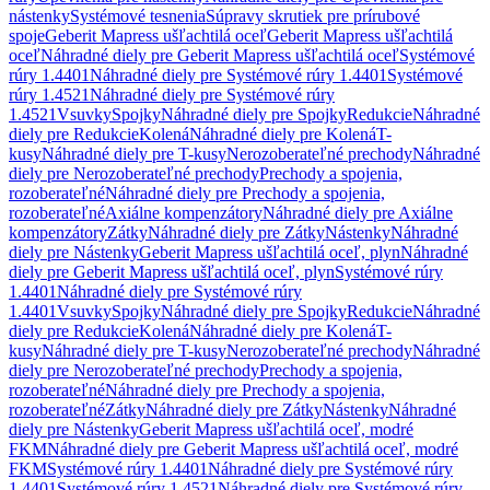
nástenky
Systémové tesnenia
Súpravy skrutiek pre prírubové
spoje
Geberit Mapress ušľachtilá oceľ
Geberit Mapress ušľachtilá
oceľ
Náhradné diely pre Geberit Mapress ušľachtilá oceľ
Systémové
rúry 1.4401
Náhradné diely pre Systémové rúry 1.4401
Systémové
rúry 1.4521
Náhradné diely pre Systémové rúry
1.4521
Vsuvky
Spojky
Náhradné diely pre Spojky
Redukcie
Náhradné
diely pre Redukcie
Kolená
Náhradné diely pre Kolená
T-
kusy
Náhradné diely pre T-kusy
Nerozoberateľné prechody
Náhradné
diely pre Nerozoberateľné prechody
Prechody a spojenia,
rozoberateľné
Náhradné diely pre Prechody a spojenia,
rozoberateľné
Axiálne kompenzátory
Náhradné diely pre Axiálne
kompenzátory
Zátky
Náhradné diely pre Zátky
Nástenky
Náhradné
diely pre Nástenky
Geberit Mapress ušľachtilá oceľ, plyn
Náhradné
diely pre Geberit Mapress ušľachtilá oceľ, plyn
Systémové rúry
1.4401
Náhradné diely pre Systémové rúry
1.4401
Vsuvky
Spojky
Náhradné diely pre Spojky
Redukcie
Náhradné
diely pre Redukcie
Kolená
Náhradné diely pre Kolená
T-
kusy
Náhradné diely pre T-kusy
Nerozoberateľné prechody
Náhradné
diely pre Nerozoberateľné prechody
Prechody a spojenia,
rozoberateľné
Náhradné diely pre Prechody a spojenia,
rozoberateľné
Zátky
Náhradné diely pre Zátky
Nástenky
Náhradné
diely pre Nástenky
Geberit Mapress ušľachtilá oceľ, modré
FKM
Náhradné diely pre Geberit Mapress ušľachtilá oceľ, modré
FKM
Systémové rúry 1.4401
Náhradné diely pre Systémové rúry
1.4401
Systémové rúry 1.4521
Náhradné diely pre Systémové rúry