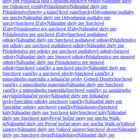
diely pre Pripájacia rúra s hrdlom
Odtokové ventily
Náhradné diely
pre Odtokové ventily
Príslušenstvo
Náhradné diely pre
Príslušenstvo
Sprchy a kúpeľňové vane
Sprchy
Odvodnenie podlahy
pre sprchy
Náhradné diely pre Odvodnenie podlahy pre
sprchy
Sprchové žľaby
Náhradné diely pre Sprchové
žľaby
Príslušenstvo pre sprchové žľaby
Náhradné diely pre
Príslušenstvo pre sprchové žľaby
Sprchové podlahové
odtoky
Náhradné diely pre Sprchové podlahové odtoky
Príslušenstvo
pre odtoky pre sprchové podlahové odtoky
Náhradné diely pre
Príslušenstvo pre odtoky pre sprchové podlahové odtoky
Stenové
odtoky
Náhradné diely pre Stenové odtoky
Príslušenstvo pre stenové
odtoky
Náhradné diely pre Príslušenstvo pre stenové
odtoky
Sprchové vaničky a sprchové plochy
Náhradné diely pre
Sprchové vaničky a sprchové plochy
Sprchové vaničky z
minerálneho materiálu a inštalačné prvky Geberit Duofix
Sprchové
vaničky z minerálneho materiálu
Náhradné diely pre Sprchové
vaničky z minerálneho materiálu
Sprchové vaničky zo sanitárneho
akrylátu
Inštalačné prvky
Náhradné diely pre Inštalačné
prvky
Špeciálne odtoky sprchovej vaničky
Náhradné diely pre
Špeciálne odtoky sprchovej vaničky
Príslušenstvo
Sprchové
kúty
Náhradné diely pre Sprchové kúty
Sprchové kúty
Náhradné
diely pre Sprchové kúty
Pevné bočné steny pre sprchu Walk-
in
Náhradné diely pre Pevné bočné steny pre sprchu Walk-in
Vaňové
zásteny
Náhradné diely pre Vaňové zásteny
Sprchové dvere
Náhradné
diely pre Sprchové dvere
Príslušenstvo
Náhradné diely pre