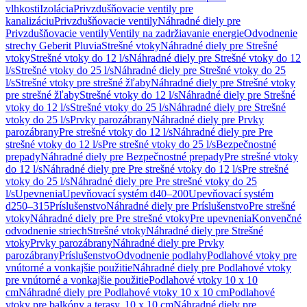
vlhkosti
Izolácia
Privzdušňovacie ventily pre
kanalizáciu
Privzdušňovacie ventily
Náhradné diely pre
Privzdušňovacie ventily
Ventily na zadržiavanie energie
Odvodnenie
strechy Geberit Pluvia
Strešné vtoky
Náhradné diely pre Strešné
vtoky
Strešné vtoky do 12 l/s
Náhradné diely pre Strešné vtoky do 12
l/s
Strešné vtoky do 25 l/s
Náhradné diely pre Strešné vtoky do 25
l/s
Strešné vtoky pre strešné žľaby
Náhradné diely pre Strešné vtoky
pre strešné žľaby
Strešné vtoky do 12 l/s
Náhradné diely pre Strešné
vtoky do 12 l/s
Strešné vtoky do 25 l/s
Náhradné diely pre Strešné
vtoky do 25 l/s
Prvky parozábrany
Náhradné diely pre Prvky
parozábrany
Pre strešné vtoky do 12 l/s
Náhradné diely pre Pre
strešné vtoky do 12 l/s
Pre strešné vtoky do 25 l/s
Bezpečnostné
prepady
Náhradné diely pre Bezpečnostné prepady
Pre strešné vtoky
do 12 l/s
Náhradné diely pre Pre strešné vtoky do 12 l/s
Pre strešné
vtoky do 25 l/s
Náhradné diely pre Pre strešné vtoky do 25
l/s
Upevnenia
Upevňovací systém d40–200
Upevňovací systém
d250–315
Príslušenstvo
Náhradné diely pre Príslušenstvo
Pre strešné
vtoky
Náhradné diely pre Pre strešné vtoky
Pre upevnenia
Konvenčné
odvodnenie striech
Strešné vtoky
Náhradné diely pre Strešné
vtoky
Prvky parozábrany
Náhradné diely pre Prvky
parozábrany
Príslušenstvo
Odvodnenie podlahy
Podlahové vtoky pre
vnútorné a vonkajšie použitie
Náhradné diely pre Podlahové vtoky
pre vnútorné a vonkajšie použitie
Podlahové vtoky 10 x 10
cm
Náhradné diely pre Podlahové vtoky 10 x 10 cm
Podlahové
vtoky pre balkóny a terasy, 10 x 10 cm
Náhradné diely pre