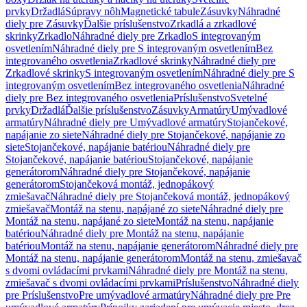
prvky
Držadlá
Súpravy nôh
Magnetické tabule
Zásuvky
Náhradné
diely pre Zásuvky
Ďalšie príslušenstvo
Zrkadlá a zrkadlové
skrinky
Zrkadlo
Náhradné diely pre Zrkadlo
S integrovaným
osvetlením
Náhradné diely pre S integrovaným osvetlením
Bez
integrovaného osvetlenia
Zrkadlové skrinky
Náhradné diely pre
Zrkadlové skrinky
S integrovaným osvetlením
Náhradné diely pre S
integrovaným osvetlením
Bez integrovaného osvetlenia
Náhradné
diely pre Bez integrovaného osvetlenia
Príslušenstvo
Svetelné
prvky
Držadlá
Ďalšie príslušenstvo
Zásuvky
Armatúry
Umývadlové
armatúry
Náhradné diely pre Umývadlové armatúry
Stojančekové,
napájanie zo siete
Náhradné diely pre Stojančekové, napájanie zo
siete
Stojančekové, napájanie batériou
Náhradné diely pre
Stojančekové, napájanie batériou
Stojančekové, napájanie
generátorom
Náhradné diely pre Stojančekové, napájanie
generátorom
Stojančeková montáž, jednopákový
zmiešavač
Náhradné diely pre Stojančeková montáž, jednopákový
zmiešavač
Montáž na stenu, napájané zo siete
Náhradné diely pre
Montáž na stenu, napájané zo siete
Montáž na stenu, napájanie
batériou
Náhradné diely pre Montáž na stenu, napájanie
batériou
Montáž na stenu, napájanie generátorom
Náhradné diely pre
Montáž na stenu, napájanie generátorom
Montáž na stenu, zmiešavač
s dvomi ovládacími prvkami
Náhradné diely pre Montáž na stenu,
zmiešavač s dvomi ovládacími prvkami
Príslušenstvo
Náhradné diely
pre Príslušenstvo
Pre umývadlové armatúry
Náhradné diely pre Pre