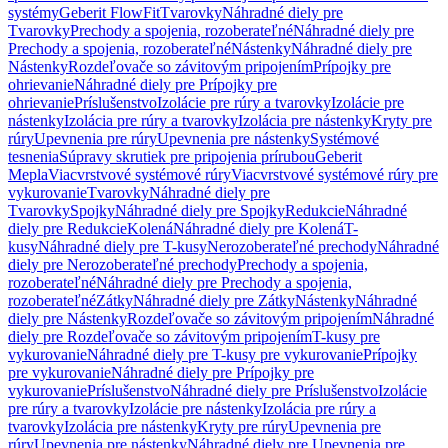
systémy
Geberit FlowFit
Tvarovky
Náhradné diely pre
Tvarovky
Prechody a spojenia, rozoberateľné
Náhradné diely pre
Prechody a spojenia, rozoberateľné
Nástenky
Náhradné diely pre
Nástenky
Rozdeľovače so závitovým pripojením
Prípojky pre
ohrievanie
Náhradné diely pre Prípojky pre
ohrievanie
Príslušenstvo
Izolácie pre rúry a tvarovky
Izolácie pre
nástenky
Izolácia pre rúry a tvarovky
Izolácia pre nástenky
Kryty pre
rúry
Upevnenia pre rúry
Upevnenia pre nástenky
Systémové
tesnenia
Súpravy skrutiek pre pripojenia prírubou
Geberit
Mepla
Viacvrstvové systémové rúry
Viacvrstvové systémové rúry pre
vykurovanie
Tvarovky
Náhradné diely pre
Tvarovky
Spojky
Náhradné diely pre Spojky
Redukcie
Náhradné
diely pre Redukcie
Kolená
Náhradné diely pre Kolená
T-
kusy
Náhradné diely pre T-kusy
Nerozoberateľné prechody
Náhradné
diely pre Nerozoberateľné prechody
Prechody a spojenia,
rozoberateľné
Náhradné diely pre Prechody a spojenia,
rozoberateľné
Zátky
Náhradné diely pre Zátky
Nástenky
Náhradné
diely pre Nástenky
Rozdeľovače so závitovým pripojením
Náhradné
diely pre Rozdeľovače so závitovým pripojením
T-kusy pre
vykurovanie
Náhradné diely pre T-kusy pre vykurovanie
Prípojky
pre vykurovanie
Náhradné diely pre Prípojky pre
vykurovanie
Príslušenstvo
Náhradné diely pre Príslušenstvo
Izolácie
pre rúry a tvarovky
Izolácie pre nástenky
Izolácia pre rúry a
tvarovky
Izolácia pre nástenky
Kryty pre rúry
Upevnenia pre
rúry
Upevnenia pre nástenky
Náhradné diely pre Upevnenia pre