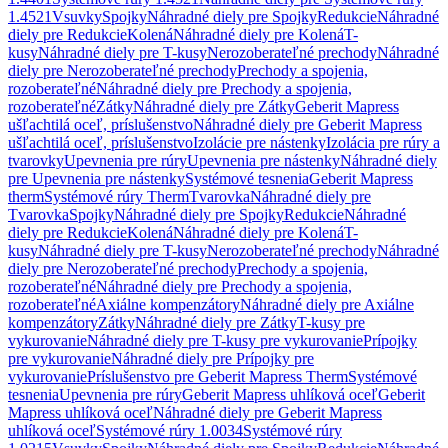
1.4521
Vsuvky
Spojky
Náhradné diely pre Spojky
Redukcie
Náhradné
diely pre Redukcie
Kolená
Náhradné diely pre Kolená
T-
kusy
Náhradné diely pre T-kusy
Nerozoberateľné prechody
Náhradné
diely pre Nerozoberateľné prechody
Prechody a spojenia,
rozoberateľné
Náhradné diely pre Prechody a spojenia,
rozoberateľné
Zátky
Náhradné diely pre Zátky
Geberit Mapress
ušľachtilá oceľ, príslušenstvo
Náhradné diely pre Geberit Mapress
ušľachtilá oceľ, príslušenstvo
Izolácie pre nástenky
Izolácia pre rúry a
tvarovky
Upevnenia pre rúry
Upevnenia pre nástenky
Náhradné diely
pre Upevnenia pre nástenky
Systémové tesnenia
Geberit Mapress
therm
Systémové rúry Therm
Tvarovka
Náhradné diely pre
Tvarovka
Spojky
Náhradné diely pre Spojky
Redukcie
Náhradné
diely pre Redukcie
Kolená
Náhradné diely pre Kolená
T-
kusy
Náhradné diely pre T-kusy
Nerozoberateľné prechody
Náhradné
diely pre Nerozoberateľné prechody
Prechody a spojenia,
rozoberateľné
Náhradné diely pre Prechody a spojenia,
rozoberateľné
Axiálne kompenzátory
Náhradné diely pre Axiálne
kompenzátory
Zátky
Náhradné diely pre Zátky
T-kusy pre
vykurovanie
Náhradné diely pre T-kusy pre vykurovanie
Prípojky
pre vykurovanie
Náhradné diely pre Prípojky pre
vykurovanie
Príslušenstvo pre Geberit Mapress Therm
Systémové
tesnenia
Upevnenia pre rúry
Geberit Mapress uhlíková oceľ
Geberit
Mapress uhlíková oceľ
Náhradné diely pre Geberit Mapress
uhlíková oceľ
Systémové rúry 1.0034
Systémové rúry