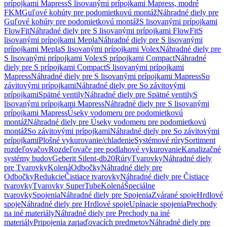
prípojkami Mapress
S lisovanými prípojkami Mapress, modré
FKM
Guľové kohúty pre podomietkovú montáž
Náhradné diely pre
Guľové kohúty pre podomietkovú montáž
S lisovanými prípojkami
FlowFit
Náhradné diely pre S lisovanými prípojkami FlowFit
S
lisovanými prípojkami Mepla
Náhradné diely pre S lisovanými
prípojkami Mepla
S lisovanými prípojkami Volex
Náhradné diely pre
S lisovanými prípojkami Volex
S prípojkami Compact
Náhradné
diely pre S prípojkami Compact
S lisovanými prípojkami
Mapress
Náhradné diely pre S lisovanými prípojkami Mapress
So
závitovými prípojkami
Náhradné diely pre So závitovými
prípojkami
Spätné ventily
Náhradné diely pre Spätné ventily
S
lisovanými prípojkami Mapress
Náhradné diely pre S lisovanými
prípojkami Mapress
Úseky vodomeru pre podomietkovú
montáž
Náhradné diely pre Úseky vodomeru pre podomietkovú
montáž
So závitovými prípojkami
Náhradné diely pre So závitovými
prípojkami
Plošné vykurovanie/chladenie
Systémové rúry
Sortiment
rozdeľovačov
Rozdeľovače pre podlahové vykurovanie
Kanalizačné
systémy budov
Geberit Silent-db20
Rúry
Tvarovky
Náhradné diely
pre Tvarovky
Kolená
Odbočky
Náhradné diely pre
Odbočky
Redukcie
Čistiace tvarovky
Náhradné diely pre Čistiace
tvarovky
Tvarovky SuperTube
Kolená
Špeciálne
tvarovky
Spojenia
Náhradné diely pre Spojenia
Zvárané spoje
Hrdlové
spoje
Náhradné diely pre Hrdlové spoje
Upínacie spojenia
Prechody
na iné materiály
Náhradné diely pre Prechody na iné
materiály
Pripojenia zariaďovacích predmetov
Náhradné diely pre