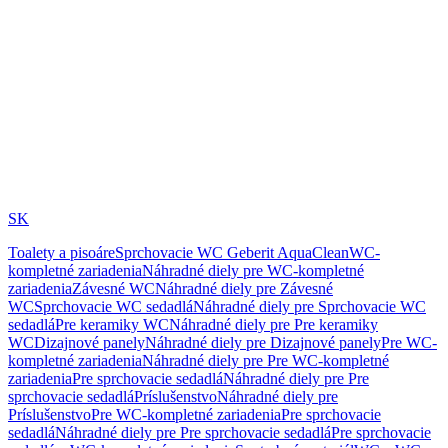
SK
Toalety a pisoáre
Sprchovacie WC Geberit AquaClean
WC-
kompletné zariadenia
Náhradné diely pre WC-kompletné
zariadenia
Závesné WC
Náhradné diely pre Závesné
WC
Sprchovacie WC sedadlá
Náhradné diely pre Sprchovacie WC
sedadlá
Pre keramiky WC
Náhradné diely pre Pre keramiky
WC
Dizajnové panely
Náhradné diely pre Dizajnové panely
Pre WC-
kompletné zariadenia
Náhradné diely pre Pre WC-kompletné
zariadenia
Pre sprchovacie sedadlá
Náhradné diely pre Pre
sprchovacie sedadlá
Príslušenstvo
Náhradné diely pre
Príslušenstvo
Pre WC-kompletné zariadenia
Pre sprchovacie
sedadlá
Náhradné diely pre Pre sprchovacie sedadlá
Pre sprchovacie