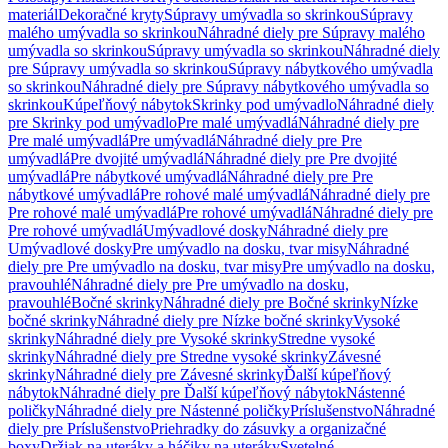
materiál
Dekoračné kryty
Súpravy umývadla so skrinkou
Súpravy
malého umývadla so skrinkou
Náhradné diely pre Súpravy malého
umývadla so skrinkou
Súpravy umývadla so skrinkou
Náhradné diely
pre Súpravy umývadla so skrinkou
Súpravy nábytkového umývadla
so skrinkou
Náhradné diely pre Súpravy nábytkového umývadla so
skrinkou
Kúpeľňový nábytok
Skrinky pod umývadlo
Náhradné diely
pre Skrinky pod umývadlo
Pre malé umývadlá
Náhradné diely pre
Pre malé umývadlá
Pre umývadlá
Náhradné diely pre Pre
umývadlá
Pre dvojité umývadlá
Náhradné diely pre Pre dvojité
umývadlá
Pre nábytkové umývadlá
Náhradné diely pre Pre
nábytkové umývadlá
Pre rohové malé umývadlá
Náhradné diely pre
Pre rohové malé umývadlá
Pre rohové umývadlá
Náhradné diely pre
Pre rohové umývadlá
Umývadlové dosky
Náhradné diely pre
Umývadlové dosky
Pre umývadlo na dosku, tvar misy
Náhradné
diely pre Pre umývadlo na dosku, tvar misy
Pre umývadlo na dosku,
pravouhlé
Náhradné diely pre Pre umývadlo na dosku,
pravouhlé
Bočné skrinky
Náhradné diely pre Bočné skrinky
Nízke
bočné skrinky
Náhradné diely pre Nízke bočné skrinky
Vysoké
skrinky
Náhradné diely pre Vysoké skrinky
Stredne vysoké
skrinky
Náhradné diely pre Stredne vysoké skrinky
Závesné
skrinky
Náhradné diely pre Závesné skrinky
Ďalší kúpeľňový
nábytok
Náhradné diely pre Ďalší kúpeľňový nábytok
Nástenné
poličky
Náhradné diely pre Nástenné poličky
Príslušenstvo
Náhradné
diely pre Príslušenstvo
Priehradky do zásuvky a organizačné
boxy
Držiak na uteráky a háčiky na uteráky
Svetelné