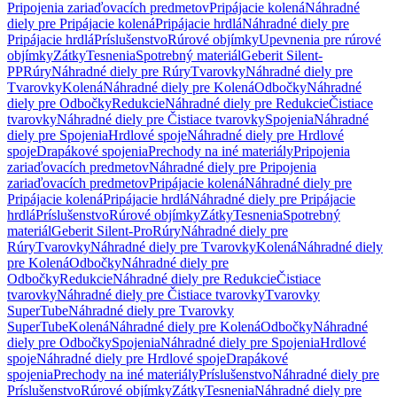
Pripojenia zariaďovacích predmetov
Pripájacie kolená
Náhradné
diely pre Pripájacie kolená
Pripájacie hrdlá
Náhradné diely pre
Pripájacie hrdlá
Príslušenstvo
Rúrové objímky
Upevnenia pre rúrové
objímky
Zátky
Tesnenia
Spotrebný materiál
Geberit Silent-
PP
Rúry
Náhradné diely pre Rúry
Tvarovky
Náhradné diely pre
Tvarovky
Kolená
Náhradné diely pre Kolená
Odbočky
Náhradné
diely pre Odbočky
Redukcie
Náhradné diely pre Redukcie
Čistiace
tvarovky
Náhradné diely pre Čistiace tvarovky
Spojenia
Náhradné
diely pre Spojenia
Hrdlové spoje
Náhradné diely pre Hrdlové
spoje
Drapákové spojenia
Prechody na iné materiály
Pripojenia
zariaďovacích predmetov
Náhradné diely pre Pripojenia
zariaďovacích predmetov
Pripájacie kolená
Náhradné diely pre
Pripájacie kolená
Pripájacie hrdlá
Náhradné diely pre Pripájacie
hrdlá
Príslušenstvo
Rúrové objímky
Zátky
Tesnenia
Spotrebný
materiál
Geberit Silent-Pro
Rúry
Náhradné diely pre
Rúry
Tvarovky
Náhradné diely pre Tvarovky
Kolená
Náhradné diely
pre Kolená
Odbočky
Náhradné diely pre
Odbočky
Redukcie
Náhradné diely pre Redukcie
Čistiace
tvarovky
Náhradné diely pre Čistiace tvarovky
Tvarovky
SuperTube
Náhradné diely pre Tvarovky
SuperTube
Kolená
Náhradné diely pre Kolená
Odbočky
Náhradné
diely pre Odbočky
Spojenia
Náhradné diely pre Spojenia
Hrdlové
spoje
Náhradné diely pre Hrdlové spoje
Drapákové
spojenia
Prechody na iné materiály
Príslušenstvo
Náhradné diely pre
Príslušenstvo
Rúrové objímky
Zátky
Tesnenia
Náhradné diely pre