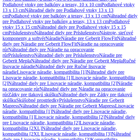
Podlahové vtoky pre balkóny a terasy, 10 x 10 cm
Podlahové vtoky
13 x 13 cm
Náhradné diely pre Podlahové vtoky 13 x 13
cm
Podlahové vtoky pre balkóny a terasy, 13 x 13 cm
Náhradné diely
pre Podlahové vtoky pre balkóny a terasy, 13 x 13 cm
Podlahové
vtoky 15 x 15 cm
Náhradné diely pre Podlahové vtoky 15 x 15
cm
Príslušenstvo
Náhradné diely pre Príslušenstvo
Nástroje, sieťové
komponenty a softvér
Náradie
Náradie pre Geberit FlowFit
Náhradné
diely pre Náradie pre Geberit FlowFit
Náradie na opracovanie
rúr
Náhradné diely pre Náradie na opracovanie
rúr
Príslušenstvo
Náhradné diely pre Príslušenstvo
Náradie pre
Geberit Mepla
Náhradné diely pre Náradie pre Geberit Mepla
Ručné
lisovacie náradie
Náhradné diely pre Ručné lisovacie
náradie
Lisovacie náradie, kompatibilita [1]
Náhradné diely pre
Lisovacie náradie, kompatibilita [1]
Lisovacie náradie, kompatibilita
[2]
Náhradné diely pre Lisovacie náradie, kompatibilita [2]
Náradie
na opracovanie rúr
Náhradné diely pre Náradie na opracovanie
rúr
Zátky pre tlakovú skúšku
Náhradné diely pre Zátky pre tlakovú
skúšku
Skúšobné prostriedky
Príslušenstvo
Náradie pre Geberit
Mapress
Náhradné diely pre Náradie pre Geberit Mapress
Lisovacie
náradie, kompatibilita [1]
Náhradné diely pre Lisovacie náradie,
kompatibilita [1]
Lisovacie náradie, kompatibilita [2]
Náhradné diely
pre Lisovacie náradie, kompatibilita [2]
Lisovacie náradie,
kompatibilita [2XL]
Náhradné diely pre Lisovacie náradie,
kompatibilita [2XL]
Lisovacie náradie, kompatibilita [3]
Náhradné
diely pre Lisovacie náradie, kompatibilita [3]
Kompatibilita