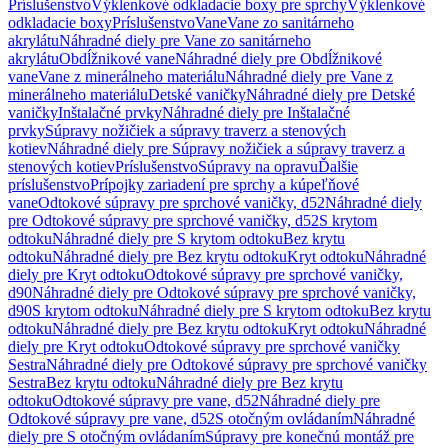
Príslušenstvo
Výklenkové odkladacie boxy pre sprchy
Výklenkové
odkladacie boxy
Príslušenstvo
Vane
Vane zo sanitárneho
akrylátu
Náhradné diely pre Vane zo sanitárneho
akrylátu
Obdĺžnikové vane
Náhradné diely pre Obdĺžnikové
vane
Vane z minerálneho materiálu
Náhradné diely pre Vane z
minerálneho materiálu
Detské vaničky
Náhradné diely pre Detské
vaničky
Inštalačné prvky
Náhradné diely pre Inštalačné
prvky
Súpravy nožičiek a súpravy traverz a stenových
kotiev
Náhradné diely pre Súpravy nožičiek a súpravy traverz a
stenových kotiev
Príslušenstvo
Súpravy na opravu
Ďalšie
príslušenstvo
Prípojky zariadení pre sprchy a kúpeľňové
vane
Odtokové súpravy pre sprchové vaničky, d52
Náhradné diely
pre Odtokové súpravy pre sprchové vaničky, d52
S krytom
odtoku
Náhradné diely pre S krytom odtoku
Bez krytu
odtoku
Náhradné diely pre Bez krytu odtoku
Kryt odtoku
Náhradné
diely pre Kryt odtoku
Odtokové súpravy pre sprchové vaničky,
d90
Náhradné diely pre Odtokové súpravy pre sprchové vaničky,
d90
S krytom odtoku
Náhradné diely pre S krytom odtoku
Bez krytu
odtoku
Náhradné diely pre Bez krytu odtoku
Kryt odtoku
Náhradné
diely pre Kryt odtoku
Odtokové súpravy pre sprchové vaničky
Sestra
Náhradné diely pre Odtokové súpravy pre sprchové vaničky
Sestra
Bez krytu odtoku
Náhradné diely pre Bez krytu
odtoku
Odtokové súpravy pre vane, d52
Náhradné diely pre
Odtokové súpravy pre vane, d52
S otočným ovládaním
Náhradné
diely pre S otočným ovládaním
Súpravy pre konečnú montáž pre