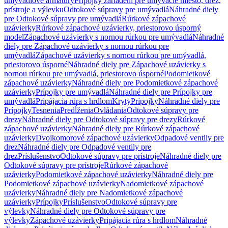
umývadlové armatúry
Prípojky zariadení pre umývacie miesto, drez,
prístroje a výlevku
Odtokové súpravy pre umývadlá
Náhradné diely
pre Odtokové súpravy pre umývadlá
Rúrkové zápachové
uzávierky
Rúrkové zápachové uzávierky, priestorovo úsporný
model
Zápachové uzávierky s nornou rúrkou pre umývadlá
Náhradné
diely pre Zápachové uzávierky s nornou rúrkou pre
umývadlá
Zápachové uzávierky s nornou rúrkou pre umývadlá,
priestorovo úsporné
Náhradné diely pre Zápachové uzávierky s
nornou rúrkou pre umývadlá, priestorovo úsporné
Podomietkové
zápachové uzávierky
Náhradné diely pre Podomietkové zápachové
uzávierky
Prípojky pre umývadlá
Náhradné diely pre Prípojky pre
umývadlá
Pripájacia rúra s hrdlom
Kryty
Prípojky
Náhradné diely pre
Prípojky
Tesnenia
Predĺženia
Ovládania
Odtokové súpravy pre
drezy
Náhradné diely pre Odtokové súpravy pre drezy
Rúrkové
zápachové uzávierky
Náhradné diely pre Rúrkové zápachové
uzávierky
Dvojkomorové zápachové uzávierky
Odpadové ventily pre
drez
Náhradné diely pre Odpadové ventily pre
drez
Príslušenstvo
Odtokové súpravy pre prístroje
Náhradné diely pre
Odtokové súpravy pre prístroje
Rúrkové zápachové
uzávierky
Podomietkové zápachové uzávierky
Náhradné diely pre
Podomietkové zápachové uzávierky
Nadomietkové zápachové
uzávierky
Náhradné diely pre Nadomietkové zápachové
uzávierky
Prípojky
Príslušenstvo
Odtokové súpravy pre
výlevky
Náhradné diely pre Odtokové súpravy pre
výlevky
Zápachové uzávierky
Pripájacia rúra s hrdlom
Náhradné