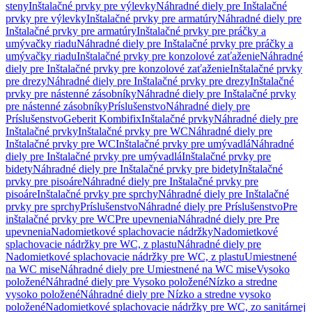
steny
Inštalačné prvky pre výlevky
Náhradné diely pre Inštalačné
prvky pre výlevky
Inštalačné prvky pre armatúry
Náhradné diely pre
Inštalačné prvky pre armatúry
Inštalačné prvky pre práčky a
umývačky riadu
Náhradné diely pre Inštalačné prvky pre práčky a
umývačky riadu
Inštalačné prvky pre konzolové zaťaženie
Náhradné
diely pre Inštalačné prvky pre konzolové zaťaženie
Inštalačné prvky
pre drezy
Náhradné diely pre Inštalačné prvky pre drezy
Inštalačné
prvky pre nástenné zásobníky
Náhradné diely pre Inštalačné prvky
pre nástenné zásobníky
Príslušenstvo
Náhradné diely pre
Príslušenstvo
Geberit Kombifix
Inštalačné prvky
Náhradné diely pre
Inštalačné prvky
Inštalačné prvky pre WC
Náhradné diely pre
Inštalačné prvky pre WC
Inštalačné prvky pre umývadlá
Náhradné
diely pre Inštalačné prvky pre umývadlá
Inštalačné prvky pre
bidety
Náhradné diely pre Inštalačné prvky pre bidety
Inštalačné
prvky pre pisoáre
Náhradné diely pre Inštalačné prvky pre
pisoáre
Inštalačné prvky pre sprchy
Náhradné diely pre Inštalačné
prvky pre sprchy
Príslušenstvo
Náhradné diely pre Príslušenstvo
Pre
inštalačné prvky pre WC
Pre upevnenia
Náhradné diely pre Pre
upevnenia
Nadomietkové splachovacie nádržky
Nadomietkové
splachovacie nádržky pre WC, z plastu
Náhradné diely pre
Nadomietkové splachovacie nádržky pre WC, z plastu
Umiestnené
na WC mise
Náhradné diely pre Umiestnené na WC mise
Vysoko
položené
Náhradné diely pre Vysoko položené
Nízko a stredne
vysoko položené
Náhradné diely pre Nízko a stredne vysoko
položené
Nadomietkové splachovacie nádržky pre WC, zo sanitárnej