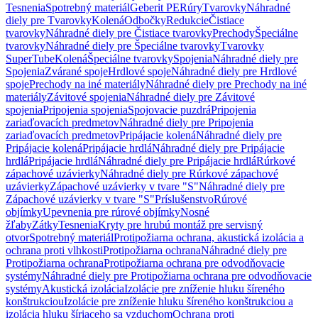
Tesnenia
Spotrebný materiál
Geberit PE
Rúry
Tvarovky
Náhradné
diely pre Tvarovky
Kolená
Odbočky
Redukcie
Čistiace
tvarovky
Náhradné diely pre Čistiace tvarovky
Prechody
Špeciálne
tvarovky
Náhradné diely pre Špeciálne tvarovky
Tvarovky
SuperTube
Kolená
Špeciálne tvarovky
Spojenia
Náhradné diely pre
Spojenia
Zvárané spoje
Hrdlové spoje
Náhradné diely pre Hrdlové
spoje
Prechody na iné materiály
Náhradné diely pre Prechody na iné
materiály
Závitové spojenia
Náhradné diely pre Závitové
spojenia
Pripojenia spojenia
Spojovacie puzdrá
Pripojenia
zariaďovacích predmetov
Náhradné diely pre Pripojenia
zariaďovacích predmetov
Pripájacie kolená
Náhradné diely pre
Pripájacie kolená
Pripájacie hrdlá
Náhradné diely pre Pripájacie
hrdlá
Pripájacie hrdlá
Náhradné diely pre Pripájacie hrdlá
Rúrkové
zápachové uzávierky
Náhradné diely pre Rúrkové zápachové
uzávierky
Zápachové uzávierky v tvare "S"
Náhradné diely pre
Zápachové uzávierky v tvare "S"
Príslušenstvo
Rúrové
objímky
Upevnenia pre rúrové objímky
Nosné
žľaby
Zátky
Tesnenia
Kryty pre hrubú montáž pre servisný
otvor
Spotrebný materiál
Protipožiarna ochrana, akustická izolácia a
ochrana proti vlhkosti
Protipožiarna ochrana
Náhradné diely pre
Protipožiarna ochrana
Protipožiarna ochrana pre odvodňovacie
systémy
Náhradné diely pre Protipožiarna ochrana pre odvodňovacie
systémy
Akustická izolácia
Izolácie pre zníženie hluku šíreného
konštrukciou
Izolácie pre zníženie hluku šíreného konštrukciou a
izolácia hluku šíriaceho sa vzduchom
Ochrana proti