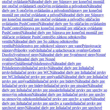
otočné ovládanie
Náhradné diely pre Súpravy pre konečnú montáž
pre otočné ovládanie
S otočným ovládaním a prívodom
Náhradné
diely pre S otočným ovládaním a prívodom
Súpravy pre konečnú
montáž pre otočné ovládanie a prívod
Náhradné diely pre Súpravy
pre konečnú montáž pre otočné ovládanie a prívod
So stláčacím
ovládaním PushControl
Náhradné diely pre So stláčacím ovládaním
PushControl
Súprava pre konečnú montáž pre stláčacie ovládanie
PushControl
Náhradné diely pre Súprava pre konečnú montáž pre
stláčacie ovládanie PushControl
So zátkou odtokového
ventilu
Náhradné diely pre So zátkou odtokového
ventilu
Príslušenstvo pre odtokové súpravy pre vane
Pripojovacie
súpravy
Prípojky vody
Inštalačné a splachovacie systémy
Geberit
Duofix
Systémové steny
Náhradné diely pre Systémové steny
Nosné
systémy
Náhradné diely pre Nosné
systémy
Opláštenia
Príslušenstvo
Náhradné diely pre
Príslušenstvo
Inštalačné prvky
Náhradné diely pre Inštalačné
prvky
Inštalačné prvky pre WC
Náhradné diely pre Inštalačné prvky
pre WC
Inštalačné prvky pre umývadlá
Náhradné diely pre Inštalačné
prvky pre umývadlá
Inštalačné prvky pre bidety
Náhradné diely pre
Inštalačné prvky pre bidety
Inštalačné prvky pre pisoáre
Náhradné
diely pre Inštalačné prvky pre pisoáre
Inštalačné prvky pre sprchy so
stenovým odtokom
Náhradné diely pre Inštalačné prvky pre sprchy
so stenovým odtokom
Inštalačné prvky pre sprchy a vane
Náhradné
diely pre Inštalačné prvky pre sprchy a vane
Inštalačné prvky pre
sprchové steny
Náhradné diely pre Inštalačné prvky pre sprchové