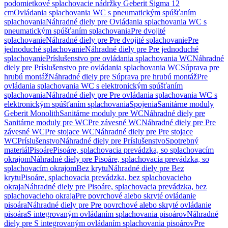
podomietkové splachovacie nádržky Geberit Sigma 12
cm
Ovládania splachovania WC s pneumatickým spúšťaním
splachovania
Náhradné diely pre Ovládania splachovania WC s
pneumatickým spúšťaním splachovania
Pre dvojité
splachovanie
Náhradné diely pre Pre dvojité splachovanie
Pre
jednoduché splachovanie
Náhradné diely pre Pre jednoduché
splachovanie
Príslušenstvo pre ovládania splachovania WC
Náhradné
diely pre Príslušenstvo pre ovládania splachovania WC
Súprava pre
hrubú montáž
Náhradné diely pre Súprava pre hrubú montáž
Pre
ovládania splachovania WC s elektronickým spúšťaním
splachovania
Náhradné diely pre Pre ovládania splachovania WC s
elektronickým spúšťaním splachovania
Spojenia
Sanitárne moduly
Geberit Monolith
Sanitárne moduly pre WC
Náhradné diely pre
Sanitárne moduly pre WC
Pre závesné WC
Náhradné diely pre Pre
závesné WC
Pre stojace WC
Náhradné diely pre Pre stojace
WC
Príslušenstvo
Náhradné diely pre Príslušenstvo
Spotrebný
materiál
Pisoáre
Pisoáre, splachovacia prevádzka, so splachovacím
okrajom
Náhradné diely pre Pisoáre, splachovacia prevádzka, so
splachovacím okrajom
Bez krytu
Náhradné diely pre Bez
krytu
Pisoáre, splachovacia prevádzka, bez splachovacieho
okraja
Náhradné diely pre Pisoáre, splachovacia prevádzka, bez
splachovacieho okraja
Pre povrchové alebo skryté ovládanie
pisoára
Náhradné diely pre Pre povrchové alebo skryté ovládanie
pisoára
S integrovaným ovládaním splachovania pisoárov
Náhradné
diely pre S integrovaným ovládaním splachovania pisoárov
Pre