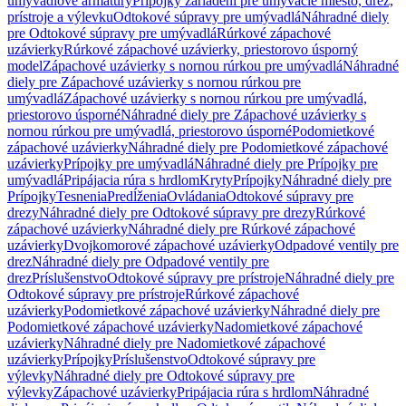
umývadlové armatúry
Prípojky zariadení pre umývacie miesto, drez,
prístroje a výlevku
Odtokové súpravy pre umývadlá
Náhradné diely
pre Odtokové súpravy pre umývadlá
Rúrkové zápachové
uzávierky
Rúrkové zápachové uzávierky, priestorovo úsporný
model
Zápachové uzávierky s nornou rúrkou pre umývadlá
Náhradné
diely pre Zápachové uzávierky s nornou rúrkou pre
umývadlá
Zápachové uzávierky s nornou rúrkou pre umývadlá,
priestorovo úsporné
Náhradné diely pre Zápachové uzávierky s
nornou rúrkou pre umývadlá, priestorovo úsporné
Podomietkové
zápachové uzávierky
Náhradné diely pre Podomietkové zápachové
uzávierky
Prípojky pre umývadlá
Náhradné diely pre Prípojky pre
umývadlá
Pripájacia rúra s hrdlom
Kryty
Prípojky
Náhradné diely pre
Prípojky
Tesnenia
Predĺženia
Ovládania
Odtokové súpravy pre
drezy
Náhradné diely pre Odtokové súpravy pre drezy
Rúrkové
zápachové uzávierky
Náhradné diely pre Rúrkové zápachové
uzávierky
Dvojkomorové zápachové uzávierky
Odpadové ventily pre
drez
Náhradné diely pre Odpadové ventily pre
drez
Príslušenstvo
Odtokové súpravy pre prístroje
Náhradné diely pre
Odtokové súpravy pre prístroje
Rúrkové zápachové
uzávierky
Podomietkové zápachové uzávierky
Náhradné diely pre
Podomietkové zápachové uzávierky
Nadomietkové zápachové
uzávierky
Náhradné diely pre Nadomietkové zápachové
uzávierky
Prípojky
Príslušenstvo
Odtokové súpravy pre
výlevky
Náhradné diely pre Odtokové súpravy pre
výlevky
Zápachové uzávierky
Pripájacia rúra s hrdlom
Náhradné