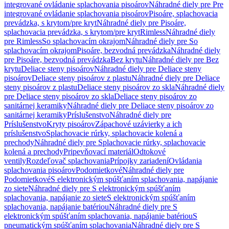
integrované ovládanie splachovania pisoárov
Náhradné diely pre Pre
integrované ovládanie splachovania pisoárov
Pisoáre, splachovacia
prevádzka, s krytom/pre kryt
Náhradné diely pre Pisoáre,
splachovacia prevádzka, s krytom/pre kryt
Rimless
Náhradné diely
pre Rimless
So splachovacím okrajom
Náhradné diely pre So
splachovacím okrajom
Pisoáre, bezvodná prevádzka
Náhradné diely
pre Pisoáre, bezvodná prevádzka
Bez krytu
Náhradné diely pre Bez
krytu
Deliace steny pisoárov
Náhradné diely pre Deliace steny
pisoárov
Deliace steny pisoárov z plastu
Náhradné diely pre Deliace
steny pisoárov z plastu
Deliace steny pisoárov zo skla
Náhradné diely
pre Deliace steny pisoárov zo skla
Deliace steny pisoárov zo
sanitárnej keramiky
Náhradné diely pre Deliace steny pisoárov zo
sanitárnej keramiky
Príslušenstvo
Náhradné diely pre
Príslušenstvo
Kryty pisoárov
Zápachové uzávierky a ich
príslušenstvo
Splachovacie rúrky, splachovacie kolená a
prechody
Náhradné diely pre Splachovacie rúrky, splachovacie
kolená a prechody
Pripevňovací materiál
Odtokové
ventily
Rozdeľovač splachovania
Prípojky zariadení
Ovládania
splachovania pisoárov
Podomietkové
Náhradné diely pre
Podomietkové
S elektronickým spúšťaním splachovania, napájanie
zo siete
Náhradné diely pre S elektronickým spúšťaním
splachovania, napájanie zo siete
S elektronickým spúšťaním
splachovania, napájanie batériou
Náhradné diely pre S
elektronickým spúšťaním splachovania, napájanie batériou
S
pneumatickým spúšťaním splachovania
Náhradné diely pre S