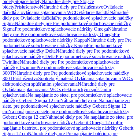
bidety
Stojace bidety
Náhradné diely pre Stojace
bidety
Príslušenstvo
Náhradné diely pre Príslušenstvo
Ovládacie
tlačidlá a ovládania splachovania WC
Ovládacie tlačidlá
Náhradné
diely pre Ovládacie tlačidlá
Pre podomietkové splachovacie nádržky
Sigma
Náhradné diely pre Pre podomietkové splachovacie nádržky
Sigma
Pre podomietkové splachovacie nádržky Omega
Náhradné
diely pre Pre podomietkové splachovacie nádržky Omega
Pre
podomietkové splachovacie nádržky Kappa
Náhradné diely pre Pre
podomietkové splachovacie nádržky Kappa
Pre podomietkové
splachovacie nádržky Delta
Náhradné diely pre Pre podomietkové
splachovacie nádržky Delta
Pre podomietkové splachovacie nádržky
Twinline
Náhradné diely pre Pre podomietkové splachovacie
nádržky Twinline
Pre podomietkové splachovacie nádržky
300T
Náhradné diely pre Pre podomietkové splachovacie nádržky
300T
Príslušenstvo
Spotrebný materiál
Ovládania splachovania WC s
elektronickým spúšťaním splachovania
Náhradné diely pre
Ovládania splachovania WC s elektronickým spúšťaním
splachovania
Na napájanie zo siete, pre podomietkové splachovacie
nádržky Geberit Sigma 12 cm
Náhradné diely pre Na napájanie zo
siete, pre podomietkové splachovacie nádržky Geberit Sigma 12
cm
Na napájanie zo siete, pre podomietkové splachovacie nádržky
Geberit Omega 12 cm
Náhradné diely pre Na napájanie zo siete, pre
podomietkové splachovacie nádržky Geberit Omega 12 cm
Pre
napájanie batériou, pre podomietkové splachovacie nádržky Geberit
Sigma 12 cm
Náhradné diely pre Pre napájanie batériou, pre