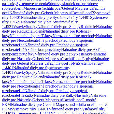
nástenky
Systémové tesnenia
Súpravy skrutiek pre prírubové
spoje
Geberit Mapress ušľachtilá oceľ
Geberit Mapress ušľachtilá
oceľ
Náhradné diely pre Geberit Mapress ušľachtilá oceľ
Systémové
rúry 1.4401
Náhradné diely pre Systémové rúry 1.4401
Systémové
rúry 1.4521
Náhradné diely pre Systémové rúry
1.4521
Vsuvky
Spojky
Náhradné diely pre Spojky
Redukcie
Náhradné
diely pre Redukcie
Kolená
Náhradné diely pre Kolená
T-
kusy
Náhradné diely pre T-kusy
Nerozoberateľné prechody
Náhradné
diely pre Nerozoberateľné prechody
Prechody a spojenia,
rozoberateľné
Náhradné diely pre Prechody a spojenia,
rozoberateľné
Axiálne kompenzátory
Náhradné diely pre Axiálne
kompenzátory
Zátky
Náhradné diely pre Zátky
Nástenky
Náhradné
diely pre Nástenky
Geberit Mapress ušľachtilá oceľ, plyn
Náhradné
diely pre Geberit Mapress ušľachtilá oceľ, plyn
Systémové rúry
1.4401
Náhradné diely pre Systémové rúry
1.4401
Vsuvky
Spojky
Náhradné diely pre Spojky
Redukcie
Náhradné
diely pre Redukcie
Kolená
Náhradné diely pre Kolená
T-
kusy
Náhradné diely pre T-kusy
Nerozoberateľné prechody
Náhradné
diely pre Nerozoberateľné prechody
Prechody a spojenia,
rozoberateľné
Náhradné diely pre Prechody a spojenia,
rozoberateľné
Zátky
Náhradné diely pre Zátky
Nástenky
Náhradné
diely pre Nástenky
Geberit Mapress ušľachtilá oceľ, modré
FKM
Náhradné diely pre Geberit Mapress ušľachtilá oceľ, modré
FKM
Systémové rúry 1.4401
Náhradné diely pre Systémové rúry
1.4401
Systémové rúry 1.4521
Náhradné diely pre Systémové rúry