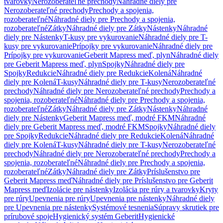
tvarovky
Nerozoberateľné prechody
Náhradné diely pre
Nerozoberateľné prechody
Prechody a spojenia,
rozoberateľné
Náhradné diely pre Prechody a spojenia,
rozoberateľné
Zátky
Náhradné diely pre Zátky
Nástenky
Náhradné
diely pre Nástenky
T-kusy pre vykurovanie
Náhradné diely pre T-
kusy pre vykurovanie
Prípojky pre vykurovanie
Náhradné diely pre
Prípojky pre vykurovanie
Geberit Mapress meď, plyn
Náhradné diely
pre Geberit Mapress meď, plyn
Spojky
Náhradné diely pre
Spojky
Redukcie
Náhradné diely pre Redukcie
Kolená
Náhradné
diely pre Kolená
T-kusy
Náhradné diely pre T-kusy
Nerozoberateľné
prechody
Náhradné diely pre Nerozoberateľné prechody
Prechody a
spojenia, rozoberateľné
Náhradné diely pre Prechody a spojenia,
rozoberateľné
Zátky
Náhradné diely pre Zátky
Nástenky
Náhradné
diely pre Nástenky
Geberit Mapress meď, modré FKM
Náhradné
diely pre Geberit Mapress meď, modré FKM
Spojky
Náhradné diely
pre Spojky
Redukcie
Náhradné diely pre Redukcie
Kolená
Náhradné
diely pre Kolená
T-kusy
Náhradné diely pre T-kusy
Nerozoberateľné
prechody
Náhradné diely pre Nerozoberateľné prechody
Prechody a
spojenia, rozoberateľné
Náhradné diely pre Prechody a spojenia,
rozoberateľné
Zátky
Náhradné diely pre Zátky
Príslušenstvo pre
Geberit Mapress meď
Náhradné diely pre Príslušenstvo pre Geberit
Mapress meď
Izolácie pre nástenky
Izolácia pre rúry a tvarovky
Kryty
pre rúry
Upevnenia pre rúry
Upevnenia pre nástenky
Náhradné diely
pre Upevnenia pre nástenky
Systémové tesnenia
Súpravy skrutiek pre
prírubové spoje
Hygienický systém Geberit
Hygienické