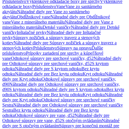
Príslušenstvo
Výklenkové odkladacie boxy pre sprchy
Výklenkové
odkladacie boxy
Príslušenstvo
Vane
Vane zo sanitárneho
akrylátu
Náhradné diely pre Vane zo sanitárneho
akrylátu
Obdĺžnikové vane
Náhradné diely pre Obdĺžnikové
vane
Vane z minerálneho materiálu
Náhradné diely pre Vane z
minerálneho materiálu
Detské vaničky
Náhradné diely pre Detské
vaničky
Inštalačné prvky
Náhradné diely pre Inštalačné
prvky
Súpravy nožičiek a súpravy traverz a stenových
kotiev
Náhradné diely pre Súpravy nožičiek a súpravy traverz a
stenových kotiev
Príslušenstvo
Súpravy na opravu
Ďalšie
príslušenstvo
Prípojky zariadení pre sprchy a kúpeľňové
vane
Odtokové súpravy pre sprchové vaničky, d52
Náhradné diely
pre Odtokové súpravy pre sprchové vaničky, d52
S krytom
odtoku
Náhradné diely pre S krytom odtoku
Bez krytu
odtoku
Náhradné diely pre Bez krytu odtoku
Kryt odtoku
Náhradné
diely pre Kryt odtoku
Odtokové súpravy pre sprchové vaničky,
d90
Náhradné diely pre Odtokové súpravy pre sprchové vaničky,
d90
S krytom odtoku
Náhradné diely pre S krytom odtoku
Bez krytu
odtoku
Náhradné diely pre Bez krytu odtoku
Kryt odtoku
Náhradné
diely pre Kryt odtoku
Odtokové súpravy pre sprchové vaničky
Sestra
Náhradné diely pre Odtokové súpravy pre sprchové vaničky
Sestra
Bez krytu odtoku
Náhradné diely pre Bez krytu
odtoku
Odtokové súpravy pre vane, d52
Náhradné diely pre
Odtokové súpravy pre vane, d52
S otočným ovládaním
Náhradné
diely pre S otočným ovládaním
Súpravy pre konečnú montáž pre