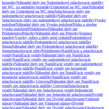
keramiky
Náhradné diely pre Nadomietkové splachovacie nádržky
pre WC, zo sanitárnej keramiky
Umiestnené na WC mise
Náhradné
diely pre Umiestnené na WC mise
Splachovacie rúrky pre
nadomietkové splachovacie nádržky
Náhradné diely pre
Splachovacie rúrky pre nadomietkové splachovacie nádržky
Vysoko
položené
Náhradné diely pre Vysoko položené
Nízko a stredne
vysoko položené
Príslušenstvo
Náhradné diely pre
Príslušenstvo
Prípojky
Náhradné diely pre Prípojky
Tesniace
manžety
Vsuvky, ružice a diely proti vzdutiu
Podomietkové
splachovacie nádržky
Podomietkové splachovacie nádržky
Sigma
Náhradné diely pre Podomietkové splachovacie nádržky
Sigma
Splachovacie rúrky
Príslušenstvo
Napúšťacie a splachovacie
ventily
Napúšťacie ventily
Náhradné diely pre Napúšťacie
ventily
Napúšťacie ventily pre nadomietkové splachovacie
nádržky
Náhradné diely pre Napúšťacie ventily pre nadomietkové
splachovacie nádržky
Napúšťacie ventily pre keramické
splachovacie nádržky
Náhradné diely pre Napúšťacie ventily pre
keramické splachovacie nádržky
Napúšťacie ventily pre
splachovacie nádržky Universal
Náhradné diely pre Napúšťacie
ventily pre splachovacie nádržky Universal
Splachovacie
ventily
Náhradné diely pre Splachovacie ventily
Jednoduché
splachovanie
Náhradné diely pre Jednoduché splachovanie
Dvojité
splachovanie
Náhradné diely pre Dvojité splachovanie
Vnútorné
súpravy
Náhradné diely pre Vnútorné súpravy
Dvojité
splachovanie
Náhradné diely pre Dvojité splachovanie
Zásobovacie