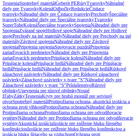
Tesnenia
Spotrebný materiál
Geberit PE
Rúry
Tvarovky
Náhradné
diely pre Tvarovky
Kolená
Odbočky
Redukcie
Čistiace
tvarovky
Náhradné diely pre Čistiace tvarovky
Prechody
Špeciálne
tvarovky
Náhradné diely pre Špeciálne tvarovky
Tvarovky
SuperTube
Kolená
Špeciálne tvarovky
Spojenia
Náhradné diely pre
Spojenia
Zvárané spoje
Hrdlové spoje
Náhradné diely pre Hrdlové
spoje
Prechody na iné materiály
Náhradné diely pre Prechody na iné
materiály
Závitové spojenia
Náhradné diely pre Závitové
spojenia
Pripojenia spojenia
Spojovacie puzdrá
Pripojenia
zariaďovacích predmetov
Náhradné diely pre Pripojenia
zariaďovacích predmetov
Pripájacie kolená
Náhradné diely pre
Pripájacie kolená
Pripájacie hrdlá
Náhradné diely pre Pripájacie
hrdlá
Pripájacie hrdlá
Náhradné diely pre Pripájacie hrdlá
Rúrkové
zápachové uzávierky
Náhradné diely pre Rúrkové zápachové
uzávierky
Zápachové uzávierky v tvare "S"
Náhradné diely pre
Zápachové uzávierky v tvare "S"
Príslušenstvo
Rúrové
objímky
Upevnenia pre rúrové objímky
Nosné
žľaby
Zátky
Tesnenia
Kryty pre hrubú montáž pre servisný
otvor
Spotrebný materiál
Protipožiarna ochrana, akustická izolácia a
ochrana proti vlhkosti
Protipožiarna ochrana
Náhradné diely pre
Protipožiarna ochrana
Protipožiarna ochrana pre odvodňovacie
systémy
Náhradné diely pre Protipožiarna ochrana pre odvodňovacie
systémy
Akustická izolácia
Izolácie pre zníženie hluku šíreného
konštrukciou
Izolácie pre zníženie hluku šíreného konštrukciou a
izolácia hluku šíriaceho sa vzduchom
Ochrana proti