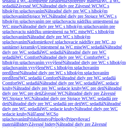
sedadlá a WC-kompletné zariadenia
Spotrebný materiál
WC a WC
sedadlá
Závesné WC
Náhradné diely pre Závesné WC
WC s
hlbokým splachovaním
Náhradné diely pre WC s hlbokým
splachovaním
Stojace WC
Náhradné diely pre Stojace WC
WC s
hlbokým splachovaním pre splachovaciu nádržku umiestnenú na
WC mise
Náhradné diely pre WC s hlbokým splachovaním pre
splachovaciu nádržku umiestnenú na WC mise
WC s hlbokým
splachovaním
Náhradné diely pre WC s hlbokým
splachovaním
Nadomietkové splachovacie nádržky pre WC, zo
sanitárnej keramiky
Umiestnené na WC mise
WC sedadlá
Náhradné
diely pre WC sedadlá
WC sedadlá
Náhradné diely pre WC
sedadlá
WC Comfort
Náhradné diely pre WC Comfort
WC s
hlbokým splachovaním vyvýšené
Náhradné diely pre WC s hlbokým
splachovaním vyvýšené
WC s hlbokým splachovaním
predĺžené
Náhradné diely pre WC s hlbokým splachovaním
predĺžené
WC sedadlá Comfort
Náhradné diely pre WC sedadlá
Comfort
WC sedadlá
Náhradné diely pre WC sedadlá
WC sedacie
kruhy
Náhradné diely pre WC sedacie kruhy
WC pre deti
Náhradné
diely pre WC pre deti
Závesné WC
Náhradné diely pre Závesné
WC
Stojace WC
Náhradné diely pre Stojace WC
WC sedadlá pre
deti
Náhradné diely pre WC sedadlá pre deti
WC sedadlá
Náhradné
diely pre WC sedadlá
WC sedacie kruhy
Náhradné diely pre WC
sedacie kruhy
Nášľapné WC
So
splachovaním
Príslušenstvo
Prípojky
Pripevňovací
materiál
Bidety
Závesné bidety
Náhradné diely pre Závesné