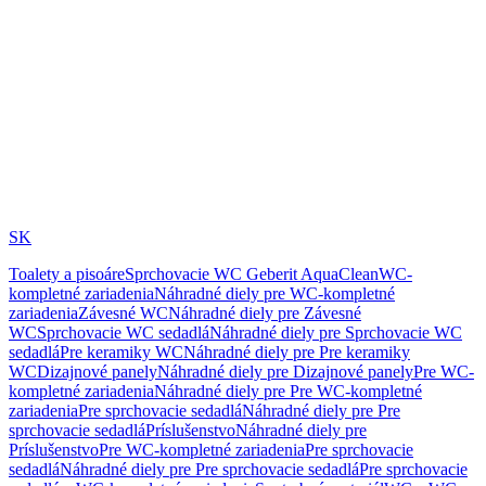
SK
Toalety a pisoáre
Sprchovacie WC Geberit AquaClean
WC-
kompletné zariadenia
Náhradné diely pre WC-kompletné
zariadenia
Závesné WC
Náhradné diely pre Závesné
WC
Sprchovacie WC sedadlá
Náhradné diely pre Sprchovacie WC
sedadlá
Pre keramiky WC
Náhradné diely pre Pre keramiky
WC
Dizajnové panely
Náhradné diely pre Dizajnové panely
Pre WC-
kompletné zariadenia
Náhradné diely pre Pre WC-kompletné
zariadenia
Pre sprchovacie sedadlá
Náhradné diely pre Pre
sprchovacie sedadlá
Príslušenstvo
Náhradné diely pre
Príslušenstvo
Pre WC-kompletné zariadenia
Pre sprchovacie
sedadlá
Náhradné diely pre Pre sprchovacie sedadlá
Pre sprchovacie