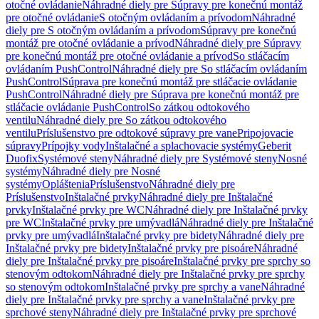
otočné ovládanie
Náhradné diely pre Súpravy pre konečnú montáž
pre otočné ovládanie
S otočným ovládaním a prívodom
Náhradné
diely pre S otočným ovládaním a prívodom
Súpravy pre konečnú
montáž pre otočné ovládanie a prívod
Náhradné diely pre Súpravy
pre konečnú montáž pre otočné ovládanie a prívod
So stláčacím
ovládaním PushControl
Náhradné diely pre So stláčacím ovládaním
PushControl
Súprava pre konečnú montáž pre stláčacie ovládanie
PushControl
Náhradné diely pre Súprava pre konečnú montáž pre
stláčacie ovládanie PushControl
So zátkou odtokového
ventilu
Náhradné diely pre So zátkou odtokového
ventilu
Príslušenstvo pre odtokové súpravy pre vane
Pripojovacie
súpravy
Prípojky vody
Inštalačné a splachovacie systémy
Geberit
Duofix
Systémové steny
Náhradné diely pre Systémové steny
Nosné
systémy
Náhradné diely pre Nosné
systémy
Opláštenia
Príslušenstvo
Náhradné diely pre
Príslušenstvo
Inštalačné prvky
Náhradné diely pre Inštalačné
prvky
Inštalačné prvky pre WC
Náhradné diely pre Inštalačné prvky
pre WC
Inštalačné prvky pre umývadlá
Náhradné diely pre Inštalačné
prvky pre umývadlá
Inštalačné prvky pre bidety
Náhradné diely pre
Inštalačné prvky pre bidety
Inštalačné prvky pre pisoáre
Náhradné
diely pre Inštalačné prvky pre pisoáre
Inštalačné prvky pre sprchy so
stenovým odtokom
Náhradné diely pre Inštalačné prvky pre sprchy
so stenovým odtokom
Inštalačné prvky pre sprchy a vane
Náhradné
diely pre Inštalačné prvky pre sprchy a vane
Inštalačné prvky pre
sprchové steny
Náhradné diely pre Inštalačné prvky pre sprchové