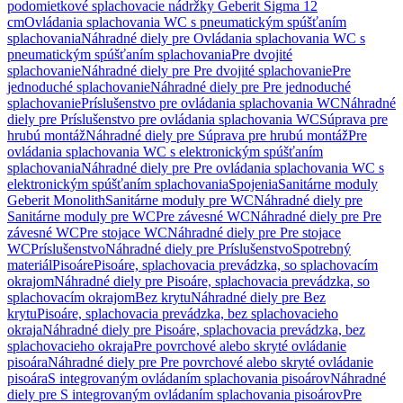
podomietkové splachovacie nádržky Geberit Sigma 12
cm
Ovládania splachovania WC s pneumatickým spúšťaním
splachovania
Náhradné diely pre Ovládania splachovania WC s
pneumatickým spúšťaním splachovania
Pre dvojité
splachovanie
Náhradné diely pre Pre dvojité splachovanie
Pre
jednoduché splachovanie
Náhradné diely pre Pre jednoduché
splachovanie
Príslušenstvo pre ovládania splachovania WC
Náhradné
diely pre Príslušenstvo pre ovládania splachovania WC
Súprava pre
hrubú montáž
Náhradné diely pre Súprava pre hrubú montáž
Pre
ovládania splachovania WC s elektronickým spúšťaním
splachovania
Náhradné diely pre Pre ovládania splachovania WC s
elektronickým spúšťaním splachovania
Spojenia
Sanitárne moduly
Geberit Monolith
Sanitárne moduly pre WC
Náhradné diely pre
Sanitárne moduly pre WC
Pre závesné WC
Náhradné diely pre Pre
závesné WC
Pre stojace WC
Náhradné diely pre Pre stojace
WC
Príslušenstvo
Náhradné diely pre Príslušenstvo
Spotrebný
materiál
Pisoáre
Pisoáre, splachovacia prevádzka, so splachovacím
okrajom
Náhradné diely pre Pisoáre, splachovacia prevádzka, so
splachovacím okrajom
Bez krytu
Náhradné diely pre Bez
krytu
Pisoáre, splachovacia prevádzka, bez splachovacieho
okraja
Náhradné diely pre Pisoáre, splachovacia prevádzka, bez
splachovacieho okraja
Pre povrchové alebo skryté ovládanie
pisoára
Náhradné diely pre Pre povrchové alebo skryté ovládanie
pisoára
S integrovaným ovládaním splachovania pisoárov
Náhradné
diely pre S integrovaným ovládaním splachovania pisoárov
Pre