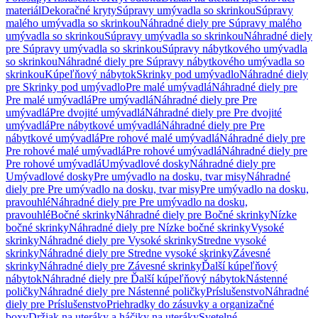
materiál
Dekoračné kryty
Súpravy umývadla so skrinkou
Súpravy
malého umývadla so skrinkou
Náhradné diely pre Súpravy malého
umývadla so skrinkou
Súpravy umývadla so skrinkou
Náhradné diely
pre Súpravy umývadla so skrinkou
Súpravy nábytkového umývadla
so skrinkou
Náhradné diely pre Súpravy nábytkového umývadla so
skrinkou
Kúpeľňový nábytok
Skrinky pod umývadlo
Náhradné diely
pre Skrinky pod umývadlo
Pre malé umývadlá
Náhradné diely pre
Pre malé umývadlá
Pre umývadlá
Náhradné diely pre Pre
umývadlá
Pre dvojité umývadlá
Náhradné diely pre Pre dvojité
umývadlá
Pre nábytkové umývadlá
Náhradné diely pre Pre
nábytkové umývadlá
Pre rohové malé umývadlá
Náhradné diely pre
Pre rohové malé umývadlá
Pre rohové umývadlá
Náhradné diely pre
Pre rohové umývadlá
Umývadlové dosky
Náhradné diely pre
Umývadlové dosky
Pre umývadlo na dosku, tvar misy
Náhradné
diely pre Pre umývadlo na dosku, tvar misy
Pre umývadlo na dosku,
pravouhlé
Náhradné diely pre Pre umývadlo na dosku,
pravouhlé
Bočné skrinky
Náhradné diely pre Bočné skrinky
Nízke
bočné skrinky
Náhradné diely pre Nízke bočné skrinky
Vysoké
skrinky
Náhradné diely pre Vysoké skrinky
Stredne vysoké
skrinky
Náhradné diely pre Stredne vysoké skrinky
Závesné
skrinky
Náhradné diely pre Závesné skrinky
Ďalší kúpeľňový
nábytok
Náhradné diely pre Ďalší kúpeľňový nábytok
Nástenné
poličky
Náhradné diely pre Nástenné poličky
Príslušenstvo
Náhradné
diely pre Príslušenstvo
Priehradky do zásuvky a organizačné
boxy
Držiak na uteráky a háčiky na uteráky
Svetelné