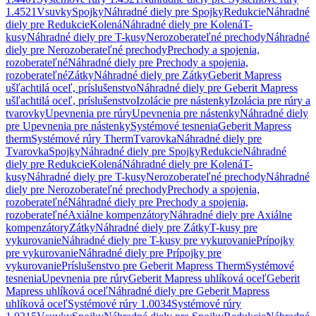
1.4521
Vsuvky
Spojky
Náhradné diely pre Spojky
Redukcie
Náhradné
diely pre Redukcie
Kolená
Náhradné diely pre Kolená
T-
kusy
Náhradné diely pre T-kusy
Nerozoberateľné prechody
Náhradné
diely pre Nerozoberateľné prechody
Prechody a spojenia,
rozoberateľné
Náhradné diely pre Prechody a spojenia,
rozoberateľné
Zátky
Náhradné diely pre Zátky
Geberit Mapress
ušľachtilá oceľ, príslušenstvo
Náhradné diely pre Geberit Mapress
ušľachtilá oceľ, príslušenstvo
Izolácie pre nástenky
Izolácia pre rúry a
tvarovky
Upevnenia pre rúry
Upevnenia pre nástenky
Náhradné diely
pre Upevnenia pre nástenky
Systémové tesnenia
Geberit Mapress
therm
Systémové rúry Therm
Tvarovka
Náhradné diely pre
Tvarovka
Spojky
Náhradné diely pre Spojky
Redukcie
Náhradné
diely pre Redukcie
Kolená
Náhradné diely pre Kolená
T-
kusy
Náhradné diely pre T-kusy
Nerozoberateľné prechody
Náhradné
diely pre Nerozoberateľné prechody
Prechody a spojenia,
rozoberateľné
Náhradné diely pre Prechody a spojenia,
rozoberateľné
Axiálne kompenzátory
Náhradné diely pre Axiálne
kompenzátory
Zátky
Náhradné diely pre Zátky
T-kusy pre
vykurovanie
Náhradné diely pre T-kusy pre vykurovanie
Prípojky
pre vykurovanie
Náhradné diely pre Prípojky pre
vykurovanie
Príslušenstvo pre Geberit Mapress Therm
Systémové
tesnenia
Upevnenia pre rúry
Geberit Mapress uhlíková oceľ
Geberit
Mapress uhlíková oceľ
Náhradné diely pre Geberit Mapress
uhlíková oceľ
Systémové rúry 1.0034
Systémové rúry