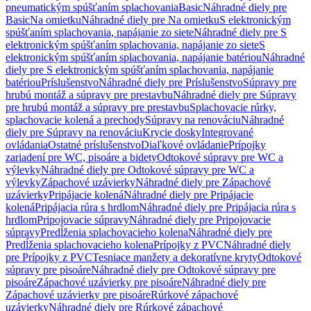
pneumatickým spúšťaním splachovania
Basic
Náhradné diely pre
Basic
Na omietku
Náhradné diely pre Na omietku
S elektronickým
spúšťaním splachovania, napájanie zo siete
Náhradné diely pre S
elektronickým spúšťaním splachovania, napájanie zo siete
S
elektronickým spúšťaním splachovania, napájanie batériou
Náhradné
diely pre S elektronickým spúšťaním splachovania, napájanie
batériou
Príslušenstvo
Náhradné diely pre Príslušenstvo
Súpravy pre
hrubú montáž a súpravy pre prestavbu
Náhradné diely pre Súpravy
pre hrubú montáž a súpravy pre prestavbu
Splachovacie rúrky,
splachovacie kolená a prechody
Súpravy na renováciu
Náhradné
diely pre Súpravy na renováciu
Krycie dosky
Integrované
ovládania
Ostatné príslušenstvo
Diaľkové ovládanie
Prípojky
zariadení pre WC, pisoáre a bidety
Odtokové súpravy pre WC a
výlevky
Náhradné diely pre Odtokové súpravy pre WC a
výlevky
Zápachové uzávierky
Náhradné diely pre Zápachové
uzávierky
Pripájacie kolená
Náhradné diely pre Pripájacie
kolená
Pripájacia rúra s hrdlom
Náhradné diely pre Pripájacia rúra s
hrdlom
Pripojovacie súpravy
Náhradné diely pre Pripojovacie
súpravy
Predĺženia splachovacieho kolena
Náhradné diely pre
Predĺženia splachovacieho kolena
Prípojky z PVC
Náhradné diely
pre Prípojky z PVC
Tesniace manžety a dekoratívne kryty
Odtokové
súpravy pre pisoáre
Náhradné diely pre Odtokové súpravy pre
pisoáre
Zápachové uzávierky pre pisoáre
Náhradné diely pre
Zápachové uzávierky pre pisoáre
Rúrkové zápachové
uzávierky
Náhradné diely pre Rúrkové zápachové