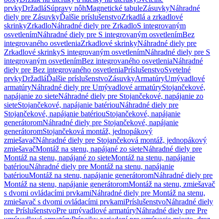
prvky
Držadlá
Súpravy nôh
Magnetické tabule
Zásuvky
Náhradné
diely pre Zásuvky
Ďalšie príslušenstvo
Zrkadlá a zrkadlové
skrinky
Zrkadlo
Náhradné diely pre Zrkadlo
S integrovaným
osvetlením
Náhradné diely pre S integrovaným osvetlením
Bez
integrovaného osvetlenia
Zrkadlové skrinky
Náhradné diely pre
Zrkadlové skrinky
S integrovaným osvetlením
Náhradné diely pre S
integrovaným osvetlením
Bez integrovaného osvetlenia
Náhradné
diely pre Bez integrovaného osvetlenia
Príslušenstvo
Svetelné
prvky
Držadlá
Ďalšie príslušenstvo
Zásuvky
Armatúry
Umývadlové
armatúry
Náhradné diely pre Umývadlové armatúry
Stojančekové,
napájanie zo siete
Náhradné diely pre Stojančekové, napájanie zo
siete
Stojančekové, napájanie batériou
Náhradné diely pre
Stojančekové, napájanie batériou
Stojančekové, napájanie
generátorom
Náhradné diely pre Stojančekové, napájanie
generátorom
Stojančeková montáž, jednopákový
zmiešavač
Náhradné diely pre Stojančeková montáž, jednopákový
zmiešavač
Montáž na stenu, napájané zo siete
Náhradné diely pre
Montáž na stenu, napájané zo siete
Montáž na stenu, napájanie
batériou
Náhradné diely pre Montáž na stenu, napájanie
batériou
Montáž na stenu, napájanie generátorom
Náhradné diely pre
Montáž na stenu, napájanie generátorom
Montáž na stenu, zmiešavač
s dvomi ovládacími prvkami
Náhradné diely pre Montáž na stenu,
zmiešavač s dvomi ovládacími prvkami
Príslušenstvo
Náhradné diely
pre Príslušenstvo
Pre umývadlové armatúry
Náhradné diely pre Pre