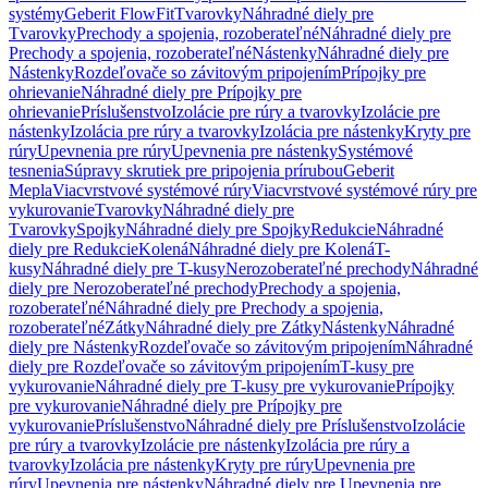
systémy
Geberit FlowFit
Tvarovky
Náhradné diely pre
Tvarovky
Prechody a spojenia, rozoberateľné
Náhradné diely pre
Prechody a spojenia, rozoberateľné
Nástenky
Náhradné diely pre
Nástenky
Rozdeľovače so závitovým pripojením
Prípojky pre
ohrievanie
Náhradné diely pre Prípojky pre
ohrievanie
Príslušenstvo
Izolácie pre rúry a tvarovky
Izolácie pre
nástenky
Izolácia pre rúry a tvarovky
Izolácia pre nástenky
Kryty pre
rúry
Upevnenia pre rúry
Upevnenia pre nástenky
Systémové
tesnenia
Súpravy skrutiek pre pripojenia prírubou
Geberit
Mepla
Viacvrstvové systémové rúry
Viacvrstvové systémové rúry pre
vykurovanie
Tvarovky
Náhradné diely pre
Tvarovky
Spojky
Náhradné diely pre Spojky
Redukcie
Náhradné
diely pre Redukcie
Kolená
Náhradné diely pre Kolená
T-
kusy
Náhradné diely pre T-kusy
Nerozoberateľné prechody
Náhradné
diely pre Nerozoberateľné prechody
Prechody a spojenia,
rozoberateľné
Náhradné diely pre Prechody a spojenia,
rozoberateľné
Zátky
Náhradné diely pre Zátky
Nástenky
Náhradné
diely pre Nástenky
Rozdeľovače so závitovým pripojením
Náhradné
diely pre Rozdeľovače so závitovým pripojením
T-kusy pre
vykurovanie
Náhradné diely pre T-kusy pre vykurovanie
Prípojky
pre vykurovanie
Náhradné diely pre Prípojky pre
vykurovanie
Príslušenstvo
Náhradné diely pre Príslušenstvo
Izolácie
pre rúry a tvarovky
Izolácie pre nástenky
Izolácia pre rúry a
tvarovky
Izolácia pre nástenky
Kryty pre rúry
Upevnenia pre
rúry
Upevnenia pre nástenky
Náhradné diely pre Upevnenia pre