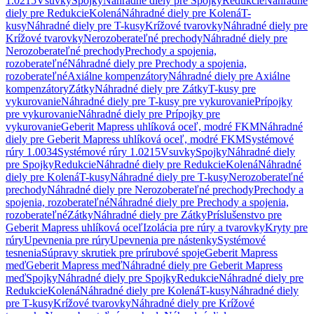
1.0215
Vsuvky
Spojky
Náhradné diely pre Spojky
Redukcie
Náhradné
diely pre Redukcie
Kolená
Náhradné diely pre Kolená
T-
kusy
Náhradné diely pre T-kusy
Krížové tvarovky
Náhradné diely pre
Krížové tvarovky
Nerozoberateľné prechody
Náhradné diely pre
Nerozoberateľné prechody
Prechody a spojenia,
rozoberateľné
Náhradné diely pre Prechody a spojenia,
rozoberateľné
Axiálne kompenzátory
Náhradné diely pre Axiálne
kompenzátory
Zátky
Náhradné diely pre Zátky
T-kusy pre
vykurovanie
Náhradné diely pre T-kusy pre vykurovanie
Prípojky
pre vykurovanie
Náhradné diely pre Prípojky pre
vykurovanie
Geberit Mapress uhlíková oceľ, modré FKM
Náhradné
diely pre Geberit Mapress uhlíková oceľ, modré FKM
Systémové
rúry 1.0034
Systémové rúry 1.0215
Vsuvky
Spojky
Náhradné diely
pre Spojky
Redukcie
Náhradné diely pre Redukcie
Kolená
Náhradné
diely pre Kolená
T-kusy
Náhradné diely pre T-kusy
Nerozoberateľné
prechody
Náhradné diely pre Nerozoberateľné prechody
Prechody a
spojenia, rozoberateľné
Náhradné diely pre Prechody a spojenia,
rozoberateľné
Zátky
Náhradné diely pre Zátky
Príslušenstvo pre
Geberit Mapress uhlíková oceľ
Izolácia pre rúry a tvarovky
Kryty pre
rúry
Upevnenia pre rúry
Upevnenia pre nástenky
Systémové
tesnenia
Súpravy skrutiek pre prírubové spoje
Geberit Mapress
meď
Geberit Mapress meď
Náhradné diely pre Geberit Mapress
meď
Spojky
Náhradné diely pre Spojky
Redukcie
Náhradné diely pre
Redukcie
Kolená
Náhradné diely pre Kolená
T-kusy
Náhradné diely
pre T-kusy
Krížové tvarovky
Náhradné diely pre Krížové