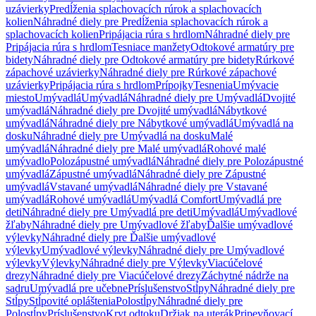
uzávierky
Predĺženia splachovacích rúrok a splachovacích
kolien
Náhradné diely pre Predĺženia splachovacích rúrok a
splachovacích kolien
Pripájacia rúra s hrdlom
Náhradné diely pre
Pripájacia rúra s hrdlom
Tesniace manžety
Odtokové armatúry pre
bidety
Náhradné diely pre Odtokové armatúry pre bidety
Rúrkové
zápachové uzávierky
Náhradné diely pre Rúrkové zápachové
uzávierky
Pripájacia rúra s hrdlom
Prípojky
Tesnenia
Umývacie
miesto
Umývadlá
Umývadlá
Náhradné diely pre Umývadlá
Dvojité
umývadlá
Náhradné diely pre Dvojité umývadlá
Nábytkové
umývadlá
Náhradné diely pre Nábytkové umývadlá
Umývadlá na
dosku
Náhradné diely pre Umývadlá na dosku
Malé
umývadlá
Náhradné diely pre Malé umývadlá
Rohové malé
umývadlo
Polozápustné umývadlá
Náhradné diely pre Polozápustné
umývadlá
Zápustné umývadlá
Náhradné diely pre Zápustné
umývadlá
Vstavané umývadlá
Náhradné diely pre Vstavané
umývadlá
Rohové umývadlá
Umývadlá Comfort
Umývadlá pre
deti
Náhradné diely pre Umývadlá pre deti
Umývadlá
Umývadlové
žľaby
Náhradné diely pre Umývadlové žľaby
Ďalšie umývadlové
výlevky
Náhradné diely pre Ďalšie umývadlové
výlevky
Umývadlové výlevky
Náhradné diely pre Umývadlové
výlevky
Výlevky
Náhradné diely pre Výlevky
Viacúčelové
drezy
Náhradné diely pre Viacúčelové drezy
Záchytné nádrže na
sadru
Umývadlá pre učebne
Príslušenstvo
Stĺpy
Náhradné diely pre
Stĺpy
Stĺpovité opláštenia
Polostĺpy
Náhradné diely pre
Polostĺpy
Príslušenstvo
Kryt odtoku
Držiak na uterák
Pripevňovací