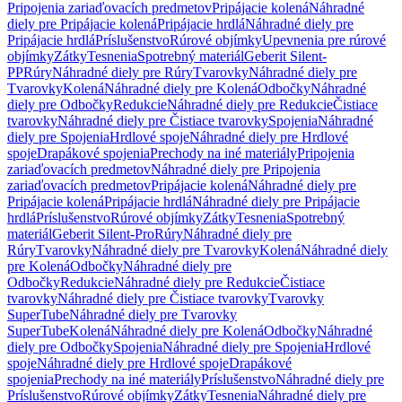
Pripojenia zariaďovacích predmetov
Pripájacie kolená
Náhradné
diely pre Pripájacie kolená
Pripájacie hrdlá
Náhradné diely pre
Pripájacie hrdlá
Príslušenstvo
Rúrové objímky
Upevnenia pre rúrové
objímky
Zátky
Tesnenia
Spotrebný materiál
Geberit Silent-
PP
Rúry
Náhradné diely pre Rúry
Tvarovky
Náhradné diely pre
Tvarovky
Kolená
Náhradné diely pre Kolená
Odbočky
Náhradné
diely pre Odbočky
Redukcie
Náhradné diely pre Redukcie
Čistiace
tvarovky
Náhradné diely pre Čistiace tvarovky
Spojenia
Náhradné
diely pre Spojenia
Hrdlové spoje
Náhradné diely pre Hrdlové
spoje
Drapákové spojenia
Prechody na iné materiály
Pripojenia
zariaďovacích predmetov
Náhradné diely pre Pripojenia
zariaďovacích predmetov
Pripájacie kolená
Náhradné diely pre
Pripájacie kolená
Pripájacie hrdlá
Náhradné diely pre Pripájacie
hrdlá
Príslušenstvo
Rúrové objímky
Zátky
Tesnenia
Spotrebný
materiál
Geberit Silent-Pro
Rúry
Náhradné diely pre
Rúry
Tvarovky
Náhradné diely pre Tvarovky
Kolená
Náhradné diely
pre Kolená
Odbočky
Náhradné diely pre
Odbočky
Redukcie
Náhradné diely pre Redukcie
Čistiace
tvarovky
Náhradné diely pre Čistiace tvarovky
Tvarovky
SuperTube
Náhradné diely pre Tvarovky
SuperTube
Kolená
Náhradné diely pre Kolená
Odbočky
Náhradné
diely pre Odbočky
Spojenia
Náhradné diely pre Spojenia
Hrdlové
spoje
Náhradné diely pre Hrdlové spoje
Drapákové
spojenia
Prechody na iné materiály
Príslušenstvo
Náhradné diely pre
Príslušenstvo
Rúrové objímky
Zátky
Tesnenia
Náhradné diely pre