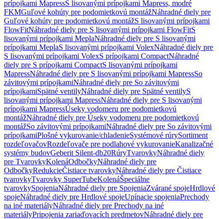
prípojkami Mapress
S lisovanými prípojkami Mapress, modré
FKM
Guľové kohúty pre podomietkovú montáž
Náhradné diely pre
Guľové kohúty pre podomietkovú montáž
S lisovanými prípojkami
FlowFit
Náhradné diely pre S lisovanými prípojkami FlowFit
S
lisovanými prípojkami Mepla
Náhradné diely pre S lisovanými
prípojkami Mepla
S lisovanými prípojkami Volex
Náhradné diely pre
S lisovanými prípojkami Volex
S prípojkami Compact
Náhradné
diely pre S prípojkami Compact
S lisovanými prípojkami
Mapress
Náhradné diely pre S lisovanými prípojkami Mapress
So
závitovými prípojkami
Náhradné diely pre So závitovými
prípojkami
Spätné ventily
Náhradné diely pre Spätné ventily
S
lisovanými prípojkami Mapress
Náhradné diely pre S lisovanými
prípojkami Mapress
Úseky vodomeru pre podomietkovú
montáž
Náhradné diely pre Úseky vodomeru pre podomietkovú
montáž
So závitovými prípojkami
Náhradné diely pre So závitovými
prípojkami
Plošné vykurovanie/chladenie
Systémové rúry
Sortiment
rozdeľovačov
Rozdeľovače pre podlahové vykurovanie
Kanalizačné
systémy budov
Geberit Silent-db20
Rúry
Tvarovky
Náhradné diely
pre Tvarovky
Kolená
Odbočky
Náhradné diely pre
Odbočky
Redukcie
Čistiace tvarovky
Náhradné diely pre Čistiace
tvarovky
Tvarovky SuperTube
Kolená
Špeciálne
tvarovky
Spojenia
Náhradné diely pre Spojenia
Zvárané spoje
Hrdlové
spoje
Náhradné diely pre Hrdlové spoje
Upínacie spojenia
Prechody
na iné materiály
Náhradné diely pre Prechody na iné
materiály
Pripojenia zariaďovacích predmetov
Náhradné diely pre