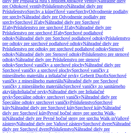
diely pre Pripájacia rúra s hrdlom
Odtokové ventily
Náhradné diely
pre Odtokové ventily
Príslušenstvo
Náhradné diely pre
Príslušenstvo
Sprchy a kúpeľňové vane
Sprchy
Odvodnenie podlahy
pre sprchy
Náhradné diely pre Odvodnenie podlahy pre
sprchy
Sprchové žľaby
Náhradné diely pre Sprchové
žľaby
Príslušenstvo pre sprchové žľaby
Náhradné diely pre
Príslušenstvo pre sprchové žľaby
Sprchové podlahové
odtoky
Náhradné diely pre Sprchové podlahové odtoky
Príslušenstvo
pre odtoky pre sprchové podlahové odtoky
Náhradné diely pre
Príslušenstvo pre odtoky pre sprchové podlahové odtoky
Stenové
odtoky
Náhradné diely pre Stenové odtoky
Príslušenstvo pre stenové
odtoky
Náhradné diely pre Príslušenstvo pre stenové
odtoky
Sprchové vaničky a sprchové plochy
Náhradné diely pre
Sprchové vaničky a sprchové plochy
Sprchové vaničky z
minerálneho materiálu a inštalačné prvky Geberit Duofix
Sprchové
vaničky z minerálneho materiálu
Náhradné diely pre Sprchové
vaničky z minerálneho materiálu
Sprchové vaničky zo sanitárneho
akrylátu
Inštalačné prvky
Náhradné diely pre Inštalačné
prvky
Špeciálne odtoky sprchovej vaničky
Náhradné diely pre
Špeciálne odtoky sprchovej vaničky
Príslušenstvo
Sprchové
kúty
Náhradné diely pre Sprchové kúty
Sprchové kúty
Náhradné
diely pre Sprchové kúty
Pevné bočné steny pre sprchu Walk-
in
Náhradné diely pre Pevné bočné steny pre sprchu Walk-in
Vaňové
zásteny
Náhradné diely pre Vaňové zásteny
Sprchové dvere
Náhradné
diely pre Sprchové dvere
Príslušenstvo
Náhradné diely pre