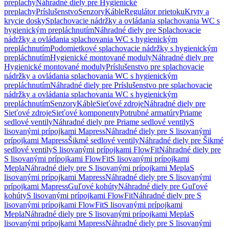
preplachy
Náhradné diely pre Hygienické
preplachy
Príslušenstvo
Senzory
Káble
Regulátor prietoku
Kryty a
krycie dosky
Splachovacie nádržky a ovládania splachovania WC s
hygienickým prepláchnutím
Náhradné diely pre Splachovacie
nádržky a ovládania splachovania WC s hygienickým
prepláchnutím
Podomietkové splachovacie nádržky s hygienickým
prepláchnutím
Hygienické montované moduly
Náhradné diely pre
Hygienické montované moduly
Príslušenstvo pre splachovacie
nádržky a ovládania splachovania WC s hygienickým
prepláchnutím
Náhradné diely pre Príslušenstvo pre splachovacie
nádržky a ovládania splachovania WC s hygienickým
prepláchnutím
Senzory
Káble
Sieťové zdroje
Náhradné diely pre
Sieťové zdroje
Sieťové komponenty
Potrubné armatúry
Priame
sedlové ventily
Náhradné diely pre Priame sedlové ventily
S
lisovanými prípojkami Mapress
Náhradné diely pre S lisovanými
prípojkami Mapress
Šikmé sedlové ventily
Náhradné diely pre Šikmé
sedlové ventily
S lisovanými prípojkami FlowFit
Náhradné diely pre
S lisovanými prípojkami FlowFit
S lisovanými prípojkami
Mepla
Náhradné diely pre S lisovanými prípojkami Mepla
S
lisovanými prípojkami Mapress
Náhradné diely pre S lisovanými
prípojkami Mapress
Guľové kohúty
Náhradné diely pre Guľové
kohúty
S lisovanými prípojkami FlowFit
Náhradné diely pre S
lisovanými prípojkami FlowFit
S lisovanými prípojkami
Mepla
Náhradné diely pre S lisovanými prípojkami Mepla
S
lisovanými prípojkami Mapress
Náhradné diely pre S lisovanými