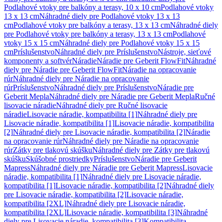
Podlahové vtoky pre balkóny a terasy, 10 x 10 cm
Podlahové vtoky
13 x 13 cm
Náhradné diely pre Podlahové vtoky 13 x 13
cm
Podlahové vtoky pre balkóny a terasy, 13 x 13 cm
Náhradné diely
pre Podlahové vtoky pre balkóny a terasy, 13 x 13 cm
Podlahové
vtoky 15 x 15 cm
Náhradné diely pre Podlahové vtoky 15 x 15
cm
Príslušenstvo
Náhradné diely pre Príslušenstvo
Nástroje, sieťové
komponenty a softvér
Náradie
Náradie pre Geberit FlowFit
Náhradné
diely pre Náradie pre Geberit FlowFit
Náradie na opracovanie
rúr
Náhradné diely pre Náradie na opracovanie
rúr
Príslušenstvo
Náhradné diely pre Príslušenstvo
Náradie pre
Geberit Mepla
Náhradné diely pre Náradie pre Geberit Mepla
Ručné
lisovacie náradie
Náhradné diely pre Ručné lisovacie
náradie
Lisovacie náradie, kompatibilita [1]
Náhradné diely pre
Lisovacie náradie, kompatibilita [1]
Lisovacie náradie, kompatibilita
[2]
Náhradné diely pre Lisovacie náradie, kompatibilita [2]
Náradie
na opracovanie rúr
Náhradné diely pre Náradie na opracovanie
rúr
Zátky pre tlakovú skúšku
Náhradné diely pre Zátky pre tlakovú
skúšku
Skúšobné prostriedky
Príslušenstvo
Náradie pre Geberit
Mapress
Náhradné diely pre Náradie pre Geberit Mapress
Lisovacie
náradie, kompatibilita [1]
Náhradné diely pre Lisovacie náradie,
kompatibilita [1]
Lisovacie náradie, kompatibilita [2]
Náhradné diely
pre Lisovacie náradie, kompatibilita [2]
Lisovacie náradie,
kompatibilita [2XL]
Náhradné diely pre Lisovacie náradie,
kompatibilita [2XL]
Lisovacie náradie, kompatibilita [3]
Náhradné
diely pre Lisovacie náradie, kompatibilita [3]
Kompatibilita