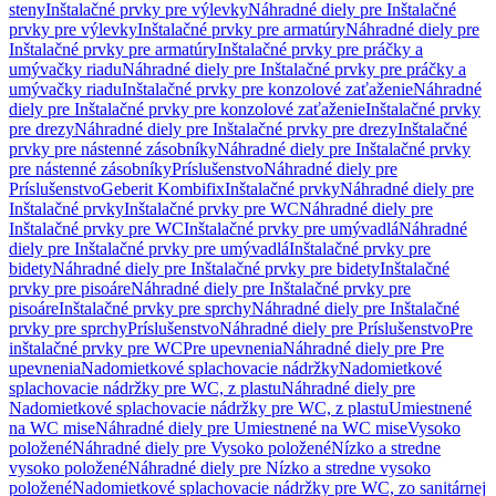
steny
Inštalačné prvky pre výlevky
Náhradné diely pre Inštalačné
prvky pre výlevky
Inštalačné prvky pre armatúry
Náhradné diely pre
Inštalačné prvky pre armatúry
Inštalačné prvky pre práčky a
umývačky riadu
Náhradné diely pre Inštalačné prvky pre práčky a
umývačky riadu
Inštalačné prvky pre konzolové zaťaženie
Náhradné
diely pre Inštalačné prvky pre konzolové zaťaženie
Inštalačné prvky
pre drezy
Náhradné diely pre Inštalačné prvky pre drezy
Inštalačné
prvky pre nástenné zásobníky
Náhradné diely pre Inštalačné prvky
pre nástenné zásobníky
Príslušenstvo
Náhradné diely pre
Príslušenstvo
Geberit Kombifix
Inštalačné prvky
Náhradné diely pre
Inštalačné prvky
Inštalačné prvky pre WC
Náhradné diely pre
Inštalačné prvky pre WC
Inštalačné prvky pre umývadlá
Náhradné
diely pre Inštalačné prvky pre umývadlá
Inštalačné prvky pre
bidety
Náhradné diely pre Inštalačné prvky pre bidety
Inštalačné
prvky pre pisoáre
Náhradné diely pre Inštalačné prvky pre
pisoáre
Inštalačné prvky pre sprchy
Náhradné diely pre Inštalačné
prvky pre sprchy
Príslušenstvo
Náhradné diely pre Príslušenstvo
Pre
inštalačné prvky pre WC
Pre upevnenia
Náhradné diely pre Pre
upevnenia
Nadomietkové splachovacie nádržky
Nadomietkové
splachovacie nádržky pre WC, z plastu
Náhradné diely pre
Nadomietkové splachovacie nádržky pre WC, z plastu
Umiestnené
na WC mise
Náhradné diely pre Umiestnené na WC mise
Vysoko
položené
Náhradné diely pre Vysoko položené
Nízko a stredne
vysoko položené
Náhradné diely pre Nízko a stredne vysoko
položené
Nadomietkové splachovacie nádržky pre WC, zo sanitárnej