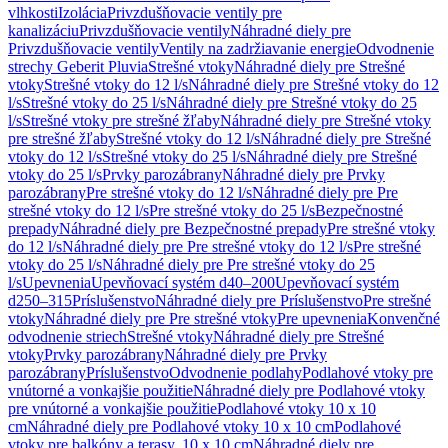
vlhkosti
Izolácia
Privzdušňovacie ventily pre
kanalizáciu
Privzdušňovacie ventily
Náhradné diely pre
Privzdušňovacie ventily
Ventily na zadržiavanie energie
Odvodnenie
strechy Geberit Pluvia
Strešné vtoky
Náhradné diely pre Strešné
vtoky
Strešné vtoky do 12 l/s
Náhradné diely pre Strešné vtoky do 12
l/s
Strešné vtoky do 25 l/s
Náhradné diely pre Strešné vtoky do 25
l/s
Strešné vtoky pre strešné žľaby
Náhradné diely pre Strešné vtoky
pre strešné žľaby
Strešné vtoky do 12 l/s
Náhradné diely pre Strešné
vtoky do 12 l/s
Strešné vtoky do 25 l/s
Náhradné diely pre Strešné
vtoky do 25 l/s
Prvky parozábrany
Náhradné diely pre Prvky
parozábrany
Pre strešné vtoky do 12 l/s
Náhradné diely pre Pre
strešné vtoky do 12 l/s
Pre strešné vtoky do 25 l/s
Bezpečnostné
prepady
Náhradné diely pre Bezpečnostné prepady
Pre strešné vtoky
do 12 l/s
Náhradné diely pre Pre strešné vtoky do 12 l/s
Pre strešné
vtoky do 25 l/s
Náhradné diely pre Pre strešné vtoky do 25
l/s
Upevnenia
Upevňovací systém d40–200
Upevňovací systém
d250–315
Príslušenstvo
Náhradné diely pre Príslušenstvo
Pre strešné
vtoky
Náhradné diely pre Pre strešné vtoky
Pre upevnenia
Konvenčné
odvodnenie striech
Strešné vtoky
Náhradné diely pre Strešné
vtoky
Prvky parozábrany
Náhradné diely pre Prvky
parozábrany
Príslušenstvo
Odvodnenie podlahy
Podlahové vtoky pre
vnútorné a vonkajšie použitie
Náhradné diely pre Podlahové vtoky
pre vnútorné a vonkajšie použitie
Podlahové vtoky 10 x 10
cm
Náhradné diely pre Podlahové vtoky 10 x 10 cm
Podlahové
vtoky pre balkóny a terasy, 10 x 10 cm
Náhradné diely pre