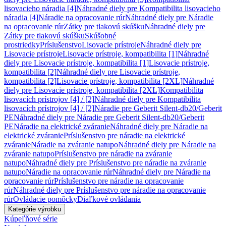
lisovacieho náradia [4]
Náhradné diely pre Kompatibilita lisovacieho
náradia [4]
Náradie na opracovanie rúr
Náhradné diely pre Náradie
na opracovanie rúr
Zátky pre tlakovú skúšku
Náhradné diely pre
Zátky pre tlakovú skúšku
Skúšobné
prostriedky
Príslušenstvo
Lisovacie prístroje
Náhradné diely pre
Lisovacie prístroje
Lisovacie prístroje, kompatibilita [1]
Náhradné
diely pre Lisovacie prístroje, kompatibilita [1]
Lisovacie prístroje,
kompatibilita [2]
Náhradné diely pre Lisovacie prístroje,
kompatibilita [2]
Lisovacie prístroje, kompatibilita [2XL]
Náhradné
diely pre Lisovacie prístroje, kompatibilita [2XL]
Kompatibilita
lisovacích prístrojov [4] / [2]
Náhradné diely pre Kompatibilita
lisovacích prístrojov [4] / [2]
Náradie pre Geberit Silent-db20/Geberit
PE
Náhradné diely pre Náradie pre Geberit Silent-db20/Geberit
PE
Náradie na elektrické zváranie
Náhradné diely pre Náradie na
elektrické zváranie
Príslušenstvo pre náradie na elektrické
zváranie
Náradie na zváranie natupo
Náhradné diely pre Náradie na
zváranie natupo
Príslušenstvo pre náradie na zváranie
natupo
Náhradné diely pre Príslušenstvo pre náradie na zváranie
natupo
Náradie na opracovanie rúr
Náhradné diely pre Náradie na
opracovanie rúr
Príslušenstvo pre náradie na opracovanie
rúr
Náhradné diely pre Príslušenstvo pre náradie na opracovanie
rúr
Ovládacie pomôcky
Diaľkové ovládania
Kategórie výrobku
Kúpeľňové série