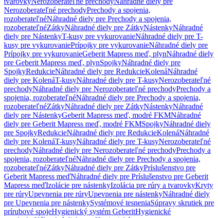
tvarovky
Nerozoberateľné prechody
Náhradné diely pre
Nerozoberateľné prechody
Prechody a spojenia,
rozoberateľné
Náhradné diely pre Prechody a spojenia,
rozoberateľné
Zátky
Náhradné diely pre Zátky
Nástenky
Náhradné
diely pre Nástenky
T-kusy pre vykurovanie
Náhradné diely pre T-
kusy pre vykurovanie
Prípojky pre vykurovanie
Náhradné diely pre
Prípojky pre vykurovanie
Geberit Mapress meď, plyn
Náhradné diely
pre Geberit Mapress meď, plyn
Spojky
Náhradné diely pre
Spojky
Redukcie
Náhradné diely pre Redukcie
Kolená
Náhradné
diely pre Kolená
T-kusy
Náhradné diely pre T-kusy
Nerozoberateľné
prechody
Náhradné diely pre Nerozoberateľné prechody
Prechody a
spojenia, rozoberateľné
Náhradné diely pre Prechody a spojenia,
rozoberateľné
Zátky
Náhradné diely pre Zátky
Nástenky
Náhradné
diely pre Nástenky
Geberit Mapress meď, modré FKM
Náhradné
diely pre Geberit Mapress meď, modré FKM
Spojky
Náhradné diely
pre Spojky
Redukcie
Náhradné diely pre Redukcie
Kolená
Náhradné
diely pre Kolená
T-kusy
Náhradné diely pre T-kusy
Nerozoberateľné
prechody
Náhradné diely pre Nerozoberateľné prechody
Prechody a
spojenia, rozoberateľné
Náhradné diely pre Prechody a spojenia,
rozoberateľné
Zátky
Náhradné diely pre Zátky
Príslušenstvo pre
Geberit Mapress meď
Náhradné diely pre Príslušenstvo pre Geberit
Mapress meď
Izolácie pre nástenky
Izolácia pre rúry a tvarovky
Kryty
pre rúry
Upevnenia pre rúry
Upevnenia pre nástenky
Náhradné diely
pre Upevnenia pre nástenky
Systémové tesnenia
Súpravy skrutiek pre
prírubové spoje
Hygienický systém Geberit
Hygienické