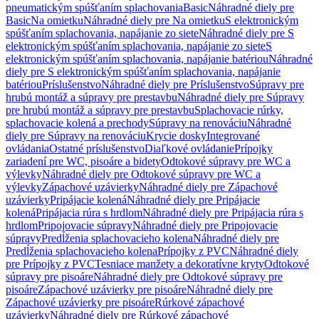
pneumatickým spúšťaním splachovania
Basic
Náhradné diely pre
Basic
Na omietku
Náhradné diely pre Na omietku
S elektronickým
spúšťaním splachovania, napájanie zo siete
Náhradné diely pre S
elektronickým spúšťaním splachovania, napájanie zo siete
S
elektronickým spúšťaním splachovania, napájanie batériou
Náhradné
diely pre S elektronickým spúšťaním splachovania, napájanie
batériou
Príslušenstvo
Náhradné diely pre Príslušenstvo
Súpravy pre
hrubú montáž a súpravy pre prestavbu
Náhradné diely pre Súpravy
pre hrubú montáž a súpravy pre prestavbu
Splachovacie rúrky,
splachovacie kolená a prechody
Súpravy na renováciu
Náhradné
diely pre Súpravy na renováciu
Krycie dosky
Integrované
ovládania
Ostatné príslušenstvo
Diaľkové ovládanie
Prípojky
zariadení pre WC, pisoáre a bidety
Odtokové súpravy pre WC a
výlevky
Náhradné diely pre Odtokové súpravy pre WC a
výlevky
Zápachové uzávierky
Náhradné diely pre Zápachové
uzávierky
Pripájacie kolená
Náhradné diely pre Pripájacie
kolená
Pripájacia rúra s hrdlom
Náhradné diely pre Pripájacia rúra s
hrdlom
Pripojovacie súpravy
Náhradné diely pre Pripojovacie
súpravy
Predĺženia splachovacieho kolena
Náhradné diely pre
Predĺženia splachovacieho kolena
Prípojky z PVC
Náhradné diely
pre Prípojky z PVC
Tesniace manžety a dekoratívne kryty
Odtokové
súpravy pre pisoáre
Náhradné diely pre Odtokové súpravy pre
pisoáre
Zápachové uzávierky pre pisoáre
Náhradné diely pre
Zápachové uzávierky pre pisoáre
Rúrkové zápachové
uzávierky
Náhradné diely pre Rúrkové zápachové