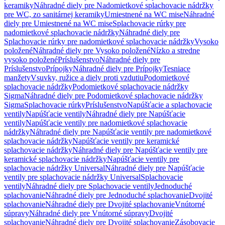
keramiky
Náhradné diely pre Nadomietkové splachovacie nádržky
pre WC, zo sanitárnej keramiky
Umiestnené na WC mise
Náhradné
diely pre Umiestnené na WC mise
Splachovacie rúrky pre
nadomietkové splachovacie nádržky
Náhradné diely pre
Splachovacie rúrky pre nadomietkové splachovacie nádržky
Vysoko
položené
Náhradné diely pre Vysoko položené
Nízko a stredne
vysoko položené
Príslušenstvo
Náhradné diely pre
Príslušenstvo
Prípojky
Náhradné diely pre Prípojky
Tesniace
manžety
Vsuvky, ružice a diely proti vzdutiu
Podomietkové
splachovacie nádržky
Podomietkové splachovacie nádržky
Sigma
Náhradné diely pre Podomietkové splachovacie nádržky
Sigma
Splachovacie rúrky
Príslušenstvo
Napúšťacie a splachovacie
ventily
Napúšťacie ventily
Náhradné diely pre Napúšťacie
ventily
Napúšťacie ventily pre nadomietkové splachovacie
nádržky
Náhradné diely pre Napúšťacie ventily pre nadomietkové
splachovacie nádržky
Napúšťacie ventily pre keramické
splachovacie nádržky
Náhradné diely pre Napúšťacie ventily pre
keramické splachovacie nádržky
Napúšťacie ventily pre
splachovacie nádržky Universal
Náhradné diely pre Napúšťacie
ventily pre splachovacie nádržky Universal
Splachovacie
ventily
Náhradné diely pre Splachovacie ventily
Jednoduché
splachovanie
Náhradné diely pre Jednoduché splachovanie
Dvojité
splachovanie
Náhradné diely pre Dvojité splachovanie
Vnútorné
súpravy
Náhradné diely pre Vnútorné súpravy
Dvojité
splachovanie
Náhradné diely pre Dvojité splachovanie
Zásobovacie