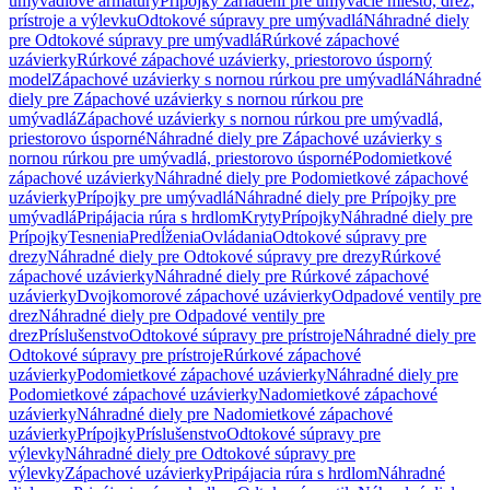
umývadlové armatúry
Prípojky zariadení pre umývacie miesto, drez,
prístroje a výlevku
Odtokové súpravy pre umývadlá
Náhradné diely
pre Odtokové súpravy pre umývadlá
Rúrkové zápachové
uzávierky
Rúrkové zápachové uzávierky, priestorovo úsporný
model
Zápachové uzávierky s nornou rúrkou pre umývadlá
Náhradné
diely pre Zápachové uzávierky s nornou rúrkou pre
umývadlá
Zápachové uzávierky s nornou rúrkou pre umývadlá,
priestorovo úsporné
Náhradné diely pre Zápachové uzávierky s
nornou rúrkou pre umývadlá, priestorovo úsporné
Podomietkové
zápachové uzávierky
Náhradné diely pre Podomietkové zápachové
uzávierky
Prípojky pre umývadlá
Náhradné diely pre Prípojky pre
umývadlá
Pripájacia rúra s hrdlom
Kryty
Prípojky
Náhradné diely pre
Prípojky
Tesnenia
Predĺženia
Ovládania
Odtokové súpravy pre
drezy
Náhradné diely pre Odtokové súpravy pre drezy
Rúrkové
zápachové uzávierky
Náhradné diely pre Rúrkové zápachové
uzávierky
Dvojkomorové zápachové uzávierky
Odpadové ventily pre
drez
Náhradné diely pre Odpadové ventily pre
drez
Príslušenstvo
Odtokové súpravy pre prístroje
Náhradné diely pre
Odtokové súpravy pre prístroje
Rúrkové zápachové
uzávierky
Podomietkové zápachové uzávierky
Náhradné diely pre
Podomietkové zápachové uzávierky
Nadomietkové zápachové
uzávierky
Náhradné diely pre Nadomietkové zápachové
uzávierky
Prípojky
Príslušenstvo
Odtokové súpravy pre
výlevky
Náhradné diely pre Odtokové súpravy pre
výlevky
Zápachové uzávierky
Pripájacia rúra s hrdlom
Náhradné