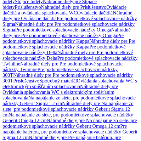
bidety
Stojace bidety
Náhradné diely pre Stojace
bidety
Príslušenstvo
Náhradné diely pre Príslušenstvo
Ovládacie
tlačidlá a ovládania splachovania WC
Ovládacie tlačidlá
Náhradné
diely pre Ovládacie tlačidlá
Pre podomietkové splachovacie nádržky
Sigma
Náhradné diely pre Pre podomietkové splachovacie nádržky
Sigma
Pre podomietkové splachovacie nádržky Omega
Náhradné
diely pre Pre podomietkové splachovacie nádržky Omega
Pre
podomietkové splachovacie nádržky Kappa
Náhradné diely pre Pre
podomietkové splachovacie nádržky Kappa
Pre podomietkové
splachovacie nádržky Delta
Náhradné diely pre Pre podomietkové
splachovacie nádržky Delta
Pre podomietkové splachovacie nádržky
Twinline
Náhradné diely pre Pre podomietkové splachovacie
nádržky Twinline
Pre podomietkové splachovacie nádržky
300T
Náhradné diely pre Pre podomietkové splachovacie nádržky
300T
Príslušenstvo
Spotrebný materiál
Ovládania splachovania WC s
elektronickým spúšťaním splachovania
Náhradné diely pre
Ovládania splachovania WC s elektronickým spúšťaním
splachovania
Na napájanie zo siete, pre podomietkové splachovacie
nádržky Geberit Sigma 12 cm
Náhradné diely pre Na napájanie zo
siete, pre podomietkové splachovacie nádržky Geberit Sigma 12
cm
Na napájanie zo siete, pre podomietkové splachovacie nádržky
Geberit Omega 12 cm
Náhradné diely pre Na napájanie zo siete, pre
podomietkové splachovacie nádržky Geberit Omega 12 cm
Pre
napájanie batériou, pre podomietkové splachovacie nádržky Geberit
Sigma 12 cm
Náhradné diely pre Pre napájanie batériou, pre