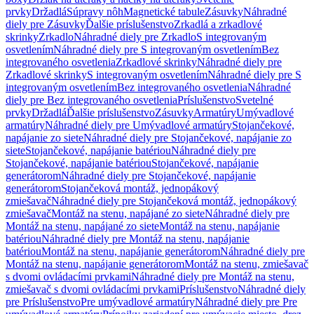
prvky
Držadlá
Súpravy nôh
Magnetické tabule
Zásuvky
Náhradné
diely pre Zásuvky
Ďalšie príslušenstvo
Zrkadlá a zrkadlové
skrinky
Zrkadlo
Náhradné diely pre Zrkadlo
S integrovaným
osvetlením
Náhradné diely pre S integrovaným osvetlením
Bez
integrovaného osvetlenia
Zrkadlové skrinky
Náhradné diely pre
Zrkadlové skrinky
S integrovaným osvetlením
Náhradné diely pre S
integrovaným osvetlením
Bez integrovaného osvetlenia
Náhradné
diely pre Bez integrovaného osvetlenia
Príslušenstvo
Svetelné
prvky
Držadlá
Ďalšie príslušenstvo
Zásuvky
Armatúry
Umývadlové
armatúry
Náhradné diely pre Umývadlové armatúry
Stojančekové,
napájanie zo siete
Náhradné diely pre Stojančekové, napájanie zo
siete
Stojančekové, napájanie batériou
Náhradné diely pre
Stojančekové, napájanie batériou
Stojančekové, napájanie
generátorom
Náhradné diely pre Stojančekové, napájanie
generátorom
Stojančeková montáž, jednopákový
zmiešavač
Náhradné diely pre Stojančeková montáž, jednopákový
zmiešavač
Montáž na stenu, napájané zo siete
Náhradné diely pre
Montáž na stenu, napájané zo siete
Montáž na stenu, napájanie
batériou
Náhradné diely pre Montáž na stenu, napájanie
batériou
Montáž na stenu, napájanie generátorom
Náhradné diely pre
Montáž na stenu, napájanie generátorom
Montáž na stenu, zmiešavač
s dvomi ovládacími prvkami
Náhradné diely pre Montáž na stenu,
zmiešavač s dvomi ovládacími prvkami
Príslušenstvo
Náhradné diely
pre Príslušenstvo
Pre umývadlové armatúry
Náhradné diely pre Pre