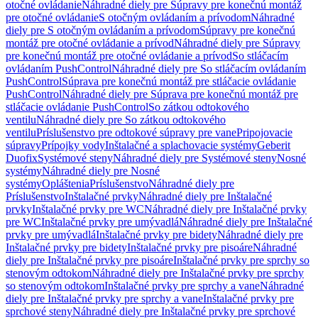
otočné ovládanie
Náhradné diely pre Súpravy pre konečnú montáž
pre otočné ovládanie
S otočným ovládaním a prívodom
Náhradné
diely pre S otočným ovládaním a prívodom
Súpravy pre konečnú
montáž pre otočné ovládanie a prívod
Náhradné diely pre Súpravy
pre konečnú montáž pre otočné ovládanie a prívod
So stláčacím
ovládaním PushControl
Náhradné diely pre So stláčacím ovládaním
PushControl
Súprava pre konečnú montáž pre stláčacie ovládanie
PushControl
Náhradné diely pre Súprava pre konečnú montáž pre
stláčacie ovládanie PushControl
So zátkou odtokového
ventilu
Náhradné diely pre So zátkou odtokového
ventilu
Príslušenstvo pre odtokové súpravy pre vane
Pripojovacie
súpravy
Prípojky vody
Inštalačné a splachovacie systémy
Geberit
Duofix
Systémové steny
Náhradné diely pre Systémové steny
Nosné
systémy
Náhradné diely pre Nosné
systémy
Opláštenia
Príslušenstvo
Náhradné diely pre
Príslušenstvo
Inštalačné prvky
Náhradné diely pre Inštalačné
prvky
Inštalačné prvky pre WC
Náhradné diely pre Inštalačné prvky
pre WC
Inštalačné prvky pre umývadlá
Náhradné diely pre Inštalačné
prvky pre umývadlá
Inštalačné prvky pre bidety
Náhradné diely pre
Inštalačné prvky pre bidety
Inštalačné prvky pre pisoáre
Náhradné
diely pre Inštalačné prvky pre pisoáre
Inštalačné prvky pre sprchy so
stenovým odtokom
Náhradné diely pre Inštalačné prvky pre sprchy
so stenovým odtokom
Inštalačné prvky pre sprchy a vane
Náhradné
diely pre Inštalačné prvky pre sprchy a vane
Inštalačné prvky pre
sprchové steny
Náhradné diely pre Inštalačné prvky pre sprchové