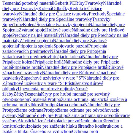
Tesnenia
Spotrebný materiál
Geberit PE
Rúry
Tvarovky
Náhradné
diely pre Tvarovky
Kolená
Odbočky
Redukcie
Čistiace
tvarovky
Náhradné diely pre Čistiace tvarovky
Prechody
Špeciálne
tvarovky
Náhradné diely pre Špeciálne tvarovky
Tvarovky
SuperTube
Kolená
Špeciálne tvarovky
Spojenia
Náhradné diely pre
Spojenia
Zvárané spoje
Hrdlové spoje
Náhradné diely pre Hrdlové
spoje
Prechody na iné materiály
Náhradné diely pre Prechody na iné
materiály
Závitové spojenia
Náhradné diely pre Závitové
spojenia
Pripojenia spojenia
Spojovacie puzdrá
Pripojenia
zariaďovacích predmetov
Náhradné diely pre Pripojenia
zariaďovacích predmetov
Pripájacie kolená
Náhradné diely pre
Pripájacie kolená
Pripájacie hrdlá
Náhradné diely pre Pripájacie
hrdlá
Pripájacie hrdlá
Náhradné diely pre Pripájacie hrdlá
Rúrkové
zápachové uzávierky
Náhradné diely pre Rúrkové zápachové
uzávierky
Zápachové uzávierky v tvare "S"
Náhradné diely pre
Zápachové uzávierky v tvare "S"
Príslušenstvo
Rúrové
objímky
Upevnenia pre rúrové objímky
Nosné
žľaby
Zátky
Tesnenia
Kryty pre hrubú montáž pre servisný
otvor
Spotrebný materiál
Protipožiarna ochrana, akustická izolácia a
ochrana proti vlhkosti
Protipožiarna ochrana
Náhradné diely pre
Protipožiarna ochrana
Protipožiarna ochrana pre odvodňovacie
systémy
Náhradné diely pre Protipožiarna ochrana pre odvodňovacie
systémy
Akustická izolácia
Izolácie pre zníženie hluku šíreného
konštrukciou
Izolácie pre zníženie hluku šíreného konštrukciou a
izolácia hluku šíriaceho sa vzduchom
Ochrana proti