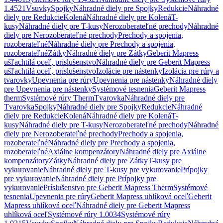
1.4521
Vsuvky
Spojky
Náhradné diely pre Spojky
Redukcie
Náhradné
diely pre Redukcie
Kolená
Náhradné diely pre Kolená
T-
kusy
Náhradné diely pre T-kusy
Nerozoberateľné prechody
Náhradné
diely pre Nerozoberateľné prechody
Prechody a spojenia,
rozoberateľné
Náhradné diely pre Prechody a spojenia,
rozoberateľné
Zátky
Náhradné diely pre Zátky
Geberit Mapress
ušľachtilá oceľ, príslušenstvo
Náhradné diely pre Geberit Mapress
ušľachtilá oceľ, príslušenstvo
Izolácie pre nástenky
Izolácia pre rúry a
tvarovky
Upevnenia pre rúry
Upevnenia pre nástenky
Náhradné diely
pre Upevnenia pre nástenky
Systémové tesnenia
Geberit Mapress
therm
Systémové rúry Therm
Tvarovka
Náhradné diely pre
Tvarovka
Spojky
Náhradné diely pre Spojky
Redukcie
Náhradné
diely pre Redukcie
Kolená
Náhradné diely pre Kolená
T-
kusy
Náhradné diely pre T-kusy
Nerozoberateľné prechody
Náhradné
diely pre Nerozoberateľné prechody
Prechody a spojenia,
rozoberateľné
Náhradné diely pre Prechody a spojenia,
rozoberateľné
Axiálne kompenzátory
Náhradné diely pre Axiálne
kompenzátory
Zátky
Náhradné diely pre Zátky
T-kusy pre
vykurovanie
Náhradné diely pre T-kusy pre vykurovanie
Prípojky
pre vykurovanie
Náhradné diely pre Prípojky pre
vykurovanie
Príslušenstvo pre Geberit Mapress Therm
Systémové
tesnenia
Upevnenia pre rúry
Geberit Mapress uhlíková oceľ
Geberit
Mapress uhlíková oceľ
Náhradné diely pre Geberit Mapress
uhlíková oceľ
Systémové rúry 1.0034
Systémové rúry