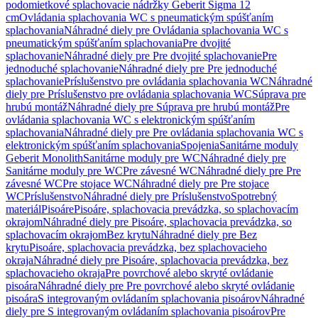
podomietkové splachovacie nádržky Geberit Sigma 12
cm
Ovládania splachovania WC s pneumatickým spúšťaním
splachovania
Náhradné diely pre Ovládania splachovania WC s
pneumatickým spúšťaním splachovania
Pre dvojité
splachovanie
Náhradné diely pre Pre dvojité splachovanie
Pre
jednoduché splachovanie
Náhradné diely pre Pre jednoduché
splachovanie
Príslušenstvo pre ovládania splachovania WC
Náhradné
diely pre Príslušenstvo pre ovládania splachovania WC
Súprava pre
hrubú montáž
Náhradné diely pre Súprava pre hrubú montáž
Pre
ovládania splachovania WC s elektronickým spúšťaním
splachovania
Náhradné diely pre Pre ovládania splachovania WC s
elektronickým spúšťaním splachovania
Spojenia
Sanitárne moduly
Geberit Monolith
Sanitárne moduly pre WC
Náhradné diely pre
Sanitárne moduly pre WC
Pre závesné WC
Náhradné diely pre Pre
závesné WC
Pre stojace WC
Náhradné diely pre Pre stojace
WC
Príslušenstvo
Náhradné diely pre Príslušenstvo
Spotrebný
materiál
Pisoáre
Pisoáre, splachovacia prevádzka, so splachovacím
okrajom
Náhradné diely pre Pisoáre, splachovacia prevádzka, so
splachovacím okrajom
Bez krytu
Náhradné diely pre Bez
krytu
Pisoáre, splachovacia prevádzka, bez splachovacieho
okraja
Náhradné diely pre Pisoáre, splachovacia prevádzka, bez
splachovacieho okraja
Pre povrchové alebo skryté ovládanie
pisoára
Náhradné diely pre Pre povrchové alebo skryté ovládanie
pisoára
S integrovaným ovládaním splachovania pisoárov
Náhradné
diely pre S integrovaným ovládaním splachovania pisoárov
Pre