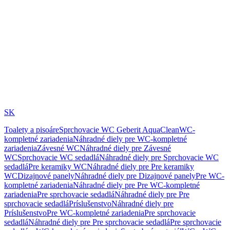
SK
Toalety a pisoáre
Sprchovacie WC Geberit AquaClean
WC-
kompletné zariadenia
Náhradné diely pre WC-kompletné
zariadenia
Závesné WC
Náhradné diely pre Závesné
WC
Sprchovacie WC sedadlá
Náhradné diely pre Sprchovacie WC
sedadlá
Pre keramiky WC
Náhradné diely pre Pre keramiky
WC
Dizajnové panely
Náhradné diely pre Dizajnové panely
Pre WC-
kompletné zariadenia
Náhradné diely pre Pre WC-kompletné
zariadenia
Pre sprchovacie sedadlá
Náhradné diely pre Pre
sprchovacie sedadlá
Príslušenstvo
Náhradné diely pre
Príslušenstvo
Pre WC-kompletné zariadenia
Pre sprchovacie
sedadlá
Náhradné diely pre Pre sprchovacie sedadlá
Pre sprchovacie