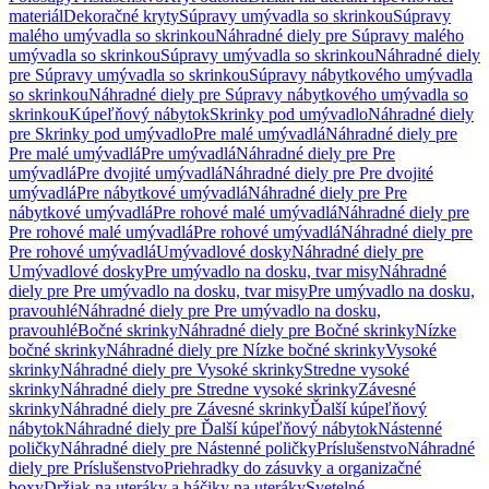
materiál
Dekoračné kryty
Súpravy umývadla so skrinkou
Súpravy
malého umývadla so skrinkou
Náhradné diely pre Súpravy malého
umývadla so skrinkou
Súpravy umývadla so skrinkou
Náhradné diely
pre Súpravy umývadla so skrinkou
Súpravy nábytkového umývadla
so skrinkou
Náhradné diely pre Súpravy nábytkového umývadla so
skrinkou
Kúpeľňový nábytok
Skrinky pod umývadlo
Náhradné diely
pre Skrinky pod umývadlo
Pre malé umývadlá
Náhradné diely pre
Pre malé umývadlá
Pre umývadlá
Náhradné diely pre Pre
umývadlá
Pre dvojité umývadlá
Náhradné diely pre Pre dvojité
umývadlá
Pre nábytkové umývadlá
Náhradné diely pre Pre
nábytkové umývadlá
Pre rohové malé umývadlá
Náhradné diely pre
Pre rohové malé umývadlá
Pre rohové umývadlá
Náhradné diely pre
Pre rohové umývadlá
Umývadlové dosky
Náhradné diely pre
Umývadlové dosky
Pre umývadlo na dosku, tvar misy
Náhradné
diely pre Pre umývadlo na dosku, tvar misy
Pre umývadlo na dosku,
pravouhlé
Náhradné diely pre Pre umývadlo na dosku,
pravouhlé
Bočné skrinky
Náhradné diely pre Bočné skrinky
Nízke
bočné skrinky
Náhradné diely pre Nízke bočné skrinky
Vysoké
skrinky
Náhradné diely pre Vysoké skrinky
Stredne vysoké
skrinky
Náhradné diely pre Stredne vysoké skrinky
Závesné
skrinky
Náhradné diely pre Závesné skrinky
Ďalší kúpeľňový
nábytok
Náhradné diely pre Ďalší kúpeľňový nábytok
Nástenné
poličky
Náhradné diely pre Nástenné poličky
Príslušenstvo
Náhradné
diely pre Príslušenstvo
Priehradky do zásuvky a organizačné
boxy
Držiak na uteráky a háčiky na uteráky
Svetelné