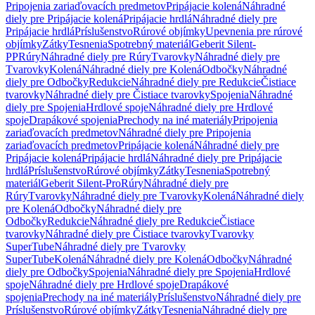
Pripojenia zariaďovacích predmetov
Pripájacie kolená
Náhradné
diely pre Pripájacie kolená
Pripájacie hrdlá
Náhradné diely pre
Pripájacie hrdlá
Príslušenstvo
Rúrové objímky
Upevnenia pre rúrové
objímky
Zátky
Tesnenia
Spotrebný materiál
Geberit Silent-
PP
Rúry
Náhradné diely pre Rúry
Tvarovky
Náhradné diely pre
Tvarovky
Kolená
Náhradné diely pre Kolená
Odbočky
Náhradné
diely pre Odbočky
Redukcie
Náhradné diely pre Redukcie
Čistiace
tvarovky
Náhradné diely pre Čistiace tvarovky
Spojenia
Náhradné
diely pre Spojenia
Hrdlové spoje
Náhradné diely pre Hrdlové
spoje
Drapákové spojenia
Prechody na iné materiály
Pripojenia
zariaďovacích predmetov
Náhradné diely pre Pripojenia
zariaďovacích predmetov
Pripájacie kolená
Náhradné diely pre
Pripájacie kolená
Pripájacie hrdlá
Náhradné diely pre Pripájacie
hrdlá
Príslušenstvo
Rúrové objímky
Zátky
Tesnenia
Spotrebný
materiál
Geberit Silent-Pro
Rúry
Náhradné diely pre
Rúry
Tvarovky
Náhradné diely pre Tvarovky
Kolená
Náhradné diely
pre Kolená
Odbočky
Náhradné diely pre
Odbočky
Redukcie
Náhradné diely pre Redukcie
Čistiace
tvarovky
Náhradné diely pre Čistiace tvarovky
Tvarovky
SuperTube
Náhradné diely pre Tvarovky
SuperTube
Kolená
Náhradné diely pre Kolená
Odbočky
Náhradné
diely pre Odbočky
Spojenia
Náhradné diely pre Spojenia
Hrdlové
spoje
Náhradné diely pre Hrdlové spoje
Drapákové
spojenia
Prechody na iné materiály
Príslušenstvo
Náhradné diely pre
Príslušenstvo
Rúrové objímky
Zátky
Tesnenia
Náhradné diely pre