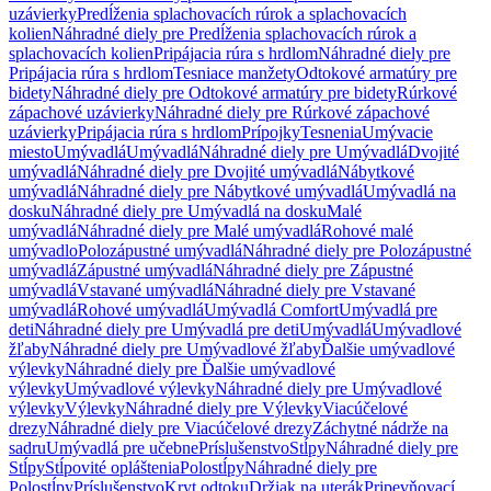
uzávierky
Predĺženia splachovacích rúrok a splachovacích
kolien
Náhradné diely pre Predĺženia splachovacích rúrok a
splachovacích kolien
Pripájacia rúra s hrdlom
Náhradné diely pre
Pripájacia rúra s hrdlom
Tesniace manžety
Odtokové armatúry pre
bidety
Náhradné diely pre Odtokové armatúry pre bidety
Rúrkové
zápachové uzávierky
Náhradné diely pre Rúrkové zápachové
uzávierky
Pripájacia rúra s hrdlom
Prípojky
Tesnenia
Umývacie
miesto
Umývadlá
Umývadlá
Náhradné diely pre Umývadlá
Dvojité
umývadlá
Náhradné diely pre Dvojité umývadlá
Nábytkové
umývadlá
Náhradné diely pre Nábytkové umývadlá
Umývadlá na
dosku
Náhradné diely pre Umývadlá na dosku
Malé
umývadlá
Náhradné diely pre Malé umývadlá
Rohové malé
umývadlo
Polozápustné umývadlá
Náhradné diely pre Polozápustné
umývadlá
Zápustné umývadlá
Náhradné diely pre Zápustné
umývadlá
Vstavané umývadlá
Náhradné diely pre Vstavané
umývadlá
Rohové umývadlá
Umývadlá Comfort
Umývadlá pre
deti
Náhradné diely pre Umývadlá pre deti
Umývadlá
Umývadlové
žľaby
Náhradné diely pre Umývadlové žľaby
Ďalšie umývadlové
výlevky
Náhradné diely pre Ďalšie umývadlové
výlevky
Umývadlové výlevky
Náhradné diely pre Umývadlové
výlevky
Výlevky
Náhradné diely pre Výlevky
Viacúčelové
drezy
Náhradné diely pre Viacúčelové drezy
Záchytné nádrže na
sadru
Umývadlá pre učebne
Príslušenstvo
Stĺpy
Náhradné diely pre
Stĺpy
Stĺpovité opláštenia
Polostĺpy
Náhradné diely pre
Polostĺpy
Príslušenstvo
Kryt odtoku
Držiak na uterák
Pripevňovací