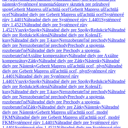
nástenky
Systémové tesnenia
Súpravy skrutiek pre prírubové
spoje
Geberit Mapress ušľachtilá oceľ
Geberit Mapress ušľachtilá
oceľ
Náhradné diely pre Geberit Mapress ušľachtilá oceľ
Systémové
rúry 1.4401
Náhradné diely pre Systémové rúry 1.4401
Systémové
rúry 1.4521
Náhradné diely pre Systémové rúry
1.4521
Vsuvky
Spojky
Náhradné diely pre Spojky
Redukcie
Náhradné
diely pre Redukcie
Kolená
Náhradné diely pre Kolená
T-
kusy
Náhradné diely pre T-kusy
Nerozoberateľné prechody
Náhradné
diely pre Nerozoberateľné prechody
Prechody a spojenia,
rozoberateľné
Náhradné diely pre Prechody a spojenia,
rozoberateľné
Axiálne kompenzátory
Náhradné diely pre Axiálne
kompenzátory
Zátky
Náhradné diely pre Zátky
Nástenky
Náhradné
diely pre Nástenky
Geberit Mapress ušľachtilá oceľ, plyn
Náhradné
diely pre Geberit Mapress ušľachtilá oceľ, plyn
Systémové rúry
1.4401
Náhradné diely pre Systémové rúry
1.4401
Vsuvky
Spojky
Náhradné diely pre Spojky
Redukcie
Náhradné
diely pre Redukcie
Kolená
Náhradné diely pre Kolená
T-
kusy
Náhradné diely pre T-kusy
Nerozoberateľné prechody
Náhradné
diely pre Nerozoberateľné prechody
Prechody a spojenia,
rozoberateľné
Náhradné diely pre Prechody a spojenia,
rozoberateľné
Zátky
Náhradné diely pre Zátky
Nástenky
Náhradné
diely pre Nástenky
Geberit Mapress ušľachtilá oceľ, modré
FKM
Náhradné diely pre Geberit Mapress ušľachtilá oceľ, modré
FKM
Systémové rúry 1.4401
Náhradné diely pre Systémové rúry
1.4401
Systémové rúry 1.4521
Náhradné diely pre Systémové rúry