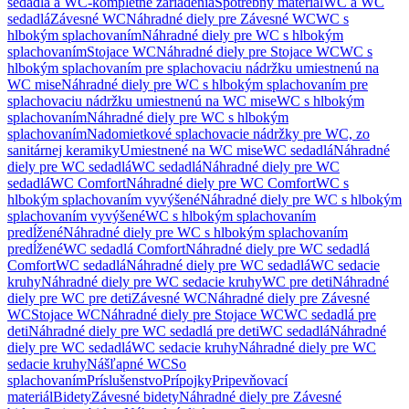
sedadlá a WC-kompletné zariadenia
Spotrebný materiál
WC a WC
sedadlá
Závesné WC
Náhradné diely pre Závesné WC
WC s
hlbokým splachovaním
Náhradné diely pre WC s hlbokým
splachovaním
Stojace WC
Náhradné diely pre Stojace WC
WC s
hlbokým splachovaním pre splachovaciu nádržku umiestnenú na
WC mise
Náhradné diely pre WC s hlbokým splachovaním pre
splachovaciu nádržku umiestnenú na WC mise
WC s hlbokým
splachovaním
Náhradné diely pre WC s hlbokým
splachovaním
Nadomietkové splachovacie nádržky pre WC, zo
sanitárnej keramiky
Umiestnené na WC mise
WC sedadlá
Náhradné
diely pre WC sedadlá
WC sedadlá
Náhradné diely pre WC
sedadlá
WC Comfort
Náhradné diely pre WC Comfort
WC s
hlbokým splachovaním vyvýšené
Náhradné diely pre WC s hlbokým
splachovaním vyvýšené
WC s hlbokým splachovaním
predĺžené
Náhradné diely pre WC s hlbokým splachovaním
predĺžené
WC sedadlá Comfort
Náhradné diely pre WC sedadlá
Comfort
WC sedadlá
Náhradné diely pre WC sedadlá
WC sedacie
kruhy
Náhradné diely pre WC sedacie kruhy
WC pre deti
Náhradné
diely pre WC pre deti
Závesné WC
Náhradné diely pre Závesné
WC
Stojace WC
Náhradné diely pre Stojace WC
WC sedadlá pre
deti
Náhradné diely pre WC sedadlá pre deti
WC sedadlá
Náhradné
diely pre WC sedadlá
WC sedacie kruhy
Náhradné diely pre WC
sedacie kruhy
Nášľapné WC
So
splachovaním
Príslušenstvo
Prípojky
Pripevňovací
materiál
Bidety
Závesné bidety
Náhradné diely pre Závesné