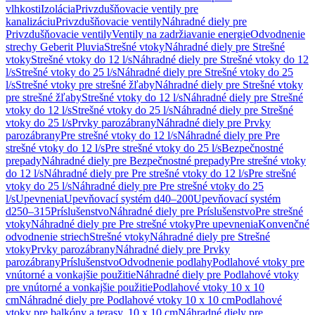
vlhkosti
Izolácia
Privzdušňovacie ventily pre
kanalizáciu
Privzdušňovacie ventily
Náhradné diely pre
Privzdušňovacie ventily
Ventily na zadržiavanie energie
Odvodnenie
strechy Geberit Pluvia
Strešné vtoky
Náhradné diely pre Strešné
vtoky
Strešné vtoky do 12 l/s
Náhradné diely pre Strešné vtoky do 12
l/s
Strešné vtoky do 25 l/s
Náhradné diely pre Strešné vtoky do 25
l/s
Strešné vtoky pre strešné žľaby
Náhradné diely pre Strešné vtoky
pre strešné žľaby
Strešné vtoky do 12 l/s
Náhradné diely pre Strešné
vtoky do 12 l/s
Strešné vtoky do 25 l/s
Náhradné diely pre Strešné
vtoky do 25 l/s
Prvky parozábrany
Náhradné diely pre Prvky
parozábrany
Pre strešné vtoky do 12 l/s
Náhradné diely pre Pre
strešné vtoky do 12 l/s
Pre strešné vtoky do 25 l/s
Bezpečnostné
prepady
Náhradné diely pre Bezpečnostné prepady
Pre strešné vtoky
do 12 l/s
Náhradné diely pre Pre strešné vtoky do 12 l/s
Pre strešné
vtoky do 25 l/s
Náhradné diely pre Pre strešné vtoky do 25
l/s
Upevnenia
Upevňovací systém d40–200
Upevňovací systém
d250–315
Príslušenstvo
Náhradné diely pre Príslušenstvo
Pre strešné
vtoky
Náhradné diely pre Pre strešné vtoky
Pre upevnenia
Konvenčné
odvodnenie striech
Strešné vtoky
Náhradné diely pre Strešné
vtoky
Prvky parozábrany
Náhradné diely pre Prvky
parozábrany
Príslušenstvo
Odvodnenie podlahy
Podlahové vtoky pre
vnútorné a vonkajšie použitie
Náhradné diely pre Podlahové vtoky
pre vnútorné a vonkajšie použitie
Podlahové vtoky 10 x 10
cm
Náhradné diely pre Podlahové vtoky 10 x 10 cm
Podlahové
vtoky pre balkóny a terasy, 10 x 10 cm
Náhradné diely pre