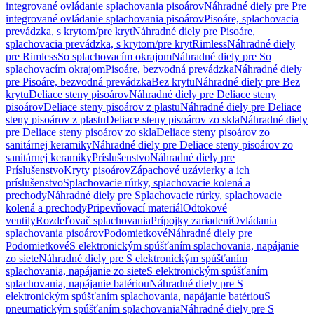
integrované ovládanie splachovania pisoárov
Náhradné diely pre Pre
integrované ovládanie splachovania pisoárov
Pisoáre, splachovacia
prevádzka, s krytom/pre kryt
Náhradné diely pre Pisoáre,
splachovacia prevádzka, s krytom/pre kryt
Rimless
Náhradné diely
pre Rimless
So splachovacím okrajom
Náhradné diely pre So
splachovacím okrajom
Pisoáre, bezvodná prevádzka
Náhradné diely
pre Pisoáre, bezvodná prevádzka
Bez krytu
Náhradné diely pre Bez
krytu
Deliace steny pisoárov
Náhradné diely pre Deliace steny
pisoárov
Deliace steny pisoárov z plastu
Náhradné diely pre Deliace
steny pisoárov z plastu
Deliace steny pisoárov zo skla
Náhradné diely
pre Deliace steny pisoárov zo skla
Deliace steny pisoárov zo
sanitárnej keramiky
Náhradné diely pre Deliace steny pisoárov zo
sanitárnej keramiky
Príslušenstvo
Náhradné diely pre
Príslušenstvo
Kryty pisoárov
Zápachové uzávierky a ich
príslušenstvo
Splachovacie rúrky, splachovacie kolená a
prechody
Náhradné diely pre Splachovacie rúrky, splachovacie
kolená a prechody
Pripevňovací materiál
Odtokové
ventily
Rozdeľovač splachovania
Prípojky zariadení
Ovládania
splachovania pisoárov
Podomietkové
Náhradné diely pre
Podomietkové
S elektronickým spúšťaním splachovania, napájanie
zo siete
Náhradné diely pre S elektronickým spúšťaním
splachovania, napájanie zo siete
S elektronickým spúšťaním
splachovania, napájanie batériou
Náhradné diely pre S
elektronickým spúšťaním splachovania, napájanie batériou
S
pneumatickým spúšťaním splachovania
Náhradné diely pre S