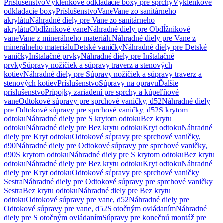
Príslušenstvo
Výklenkové odkladacie boxy pre sprchy
Výklenkové
odkladacie boxy
Príslušenstvo
Vane
Vane zo sanitárneho
akrylátu
Náhradné diely pre Vane zo sanitárneho
akrylátu
Obdĺžnikové vane
Náhradné diely pre Obdĺžnikové
vane
Vane z minerálneho materiálu
Náhradné diely pre Vane z
minerálneho materiálu
Detské vaničky
Náhradné diely pre Detské
vaničky
Inštalačné prvky
Náhradné diely pre Inštalačné
prvky
Súpravy nožičiek a súpravy traverz a stenových
kotiev
Náhradné diely pre Súpravy nožičiek a súpravy traverz a
stenových kotiev
Príslušenstvo
Súpravy na opravu
Ďalšie
príslušenstvo
Prípojky zariadení pre sprchy a kúpeľňové
vane
Odtokové súpravy pre sprchové vaničky, d52
Náhradné diely
pre Odtokové súpravy pre sprchové vaničky, d52
S krytom
odtoku
Náhradné diely pre S krytom odtoku
Bez krytu
odtoku
Náhradné diely pre Bez krytu odtoku
Kryt odtoku
Náhradné
diely pre Kryt odtoku
Odtokové súpravy pre sprchové vaničky,
d90
Náhradné diely pre Odtokové súpravy pre sprchové vaničky,
d90
S krytom odtoku
Náhradné diely pre S krytom odtoku
Bez krytu
odtoku
Náhradné diely pre Bez krytu odtoku
Kryt odtoku
Náhradné
diely pre Kryt odtoku
Odtokové súpravy pre sprchové vaničky
Sestra
Náhradné diely pre Odtokové súpravy pre sprchové vaničky
Sestra
Bez krytu odtoku
Náhradné diely pre Bez krytu
odtoku
Odtokové súpravy pre vane, d52
Náhradné diely pre
Odtokové súpravy pre vane, d52
S otočným ovládaním
Náhradné
diely pre S otočným ovládaním
Súpravy pre konečnú montáž pre