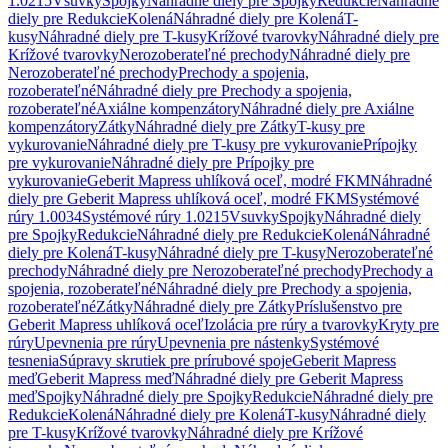
1.0215
Vsuvky
Spojky
Náhradné diely pre Spojky
Redukcie
Náhradné
diely pre Redukcie
Kolená
Náhradné diely pre Kolená
T-
kusy
Náhradné diely pre T-kusy
Krížové tvarovky
Náhradné diely pre
Krížové tvarovky
Nerozoberateľné prechody
Náhradné diely pre
Nerozoberateľné prechody
Prechody a spojenia,
rozoberateľné
Náhradné diely pre Prechody a spojenia,
rozoberateľné
Axiálne kompenzátory
Náhradné diely pre Axiálne
kompenzátory
Zátky
Náhradné diely pre Zátky
T-kusy pre
vykurovanie
Náhradné diely pre T-kusy pre vykurovanie
Prípojky
pre vykurovanie
Náhradné diely pre Prípojky pre
vykurovanie
Geberit Mapress uhlíková oceľ, modré FKM
Náhradné
diely pre Geberit Mapress uhlíková oceľ, modré FKM
Systémové
rúry 1.0034
Systémové rúry 1.0215
Vsuvky
Spojky
Náhradné diely
pre Spojky
Redukcie
Náhradné diely pre Redukcie
Kolená
Náhradné
diely pre Kolená
T-kusy
Náhradné diely pre T-kusy
Nerozoberateľné
prechody
Náhradné diely pre Nerozoberateľné prechody
Prechody a
spojenia, rozoberateľné
Náhradné diely pre Prechody a spojenia,
rozoberateľné
Zátky
Náhradné diely pre Zátky
Príslušenstvo pre
Geberit Mapress uhlíková oceľ
Izolácia pre rúry a tvarovky
Kryty pre
rúry
Upevnenia pre rúry
Upevnenia pre nástenky
Systémové
tesnenia
Súpravy skrutiek pre prírubové spoje
Geberit Mapress
meď
Geberit Mapress meď
Náhradné diely pre Geberit Mapress
meď
Spojky
Náhradné diely pre Spojky
Redukcie
Náhradné diely pre
Redukcie
Kolená
Náhradné diely pre Kolená
T-kusy
Náhradné diely
pre T-kusy
Krížové tvarovky
Náhradné diely pre Krížové