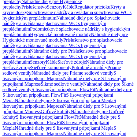
preplachy
Náhradné diely pre Hygienické
preplachy
Príslušenstvo
Senzory
Káble
Regulátor prietoku
Kryty a
krycie dosky
Splachovacie nádržky a ovládania splachovania WC s
hygienickým prepláchnutím
Náhradné diely pre Splachovacie
nádržky a ovládania splachovania WC s hygienickým
prepláchnutím
Podomietkové splachovacie nádržky s hygienickým
prepláchnutím
Hygienické montované moduly
Náhradné diely pre
Hygienické montované moduly
Príslušenstvo pre splachovacie
nádržky a ovládania splachovania WC s hygienickým
prepláchnutím
Náhradné diely pre Príslušenstvo pre splachovacie
nádržky a ovládania splachovania WC s hygienickým
prepláchnutím
Senzory
Káble
Sieťové zdroje
Náhradné diely pre
Sieťové zdroje
Sieťové komponenty
Potrubné armatúry
Priame
sedlové ventily
Náhradné diely pre Priame sedlové ventily
S
lisovanými prípojkami Mapress
Náhradné diely pre S lisovanými
prípojkami Mapress
Šikmé sedlové ventily
Náhradné diely pre Šikmé
sedlové ventily
S lisovanými prípojkami FlowFit
Náhradné diely pre
S lisovanými prípojkami FlowFit
S lisovanými prípojkami
Mepla
Náhradné diely pre S lisovanými prípojkami Mepla
S
lisovanými prípojkami Mapress
Náhradné diely pre S lisovanými
prípojkami Mapress
Guľové kohúty
Náhradné diely pre Guľové
kohúty
S lisovanými prípojkami FlowFit
Náhradné diely pre S
lisovanými prípojkami FlowFit
S lisovanými prípojkami
Mepla
Náhradné diely pre S lisovanými prípojkami Mepla
S
lisovanými prípojkami Mapress
Náhradné diely pre S lisovanými