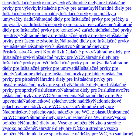
steny
Inštalačné prvky pre výlevky
Náhradné diely pre Inštalačné
prvky pre výlevky
Inštalačné prvky pre armatúry
Náhradné diely pre
Inštalačné prvky pre armatúry
Inštalačné prvky pre práčky a
umývačky riadu
Náhradné diely pre Inštalačné prvky pre práčky a
umývačky riadu
Inštalačné prvky pre konzolové zaťaženie
Náhradné
diely pre Inštalačné prvky pre konzolové zaťaženie
Inštalačné prvky
pre drezy
Náhradné diely pre Inštalačné prvky pre drezy
Inštalačné
prvky pre nástenné zásobníky
Náhradné diely pre Inštalačné prvky
pre nástenné zásobníky
Príslušenstvo
Náhradné diely pre
Príslušenstvo
Geberit Kombifix
Inštalačné prvky
Náhradné diely pre
Inštalačné prvky
Inštalačné prvky pre WC
Náhradné diely pre
Inštalačné prvky pre WC
Inštalačné prvky pre umývadlá
Náhradné
diely pre Inštalačné prvky pre umývadlá
Inštalačné prvky pre
bidety
Náhradné diely pre Inštalačné prvky pre bidety
Inštalačné
prvky pre pisoáre
Náhradné diely pre Inštalačné prvky pre
pisoáre
Inštalačné prvky pre sprchy
Náhradné diely pre Inštalačné
prvky pre sprchy
Príslušenstvo
Náhradné diely pre Príslušenstvo
Pre
inštalačné prvky pre WC
Pre upevnenia
Náhradné diely pre Pre
upevnenia
Nadomietkové splachovacie nádržky
Nadomietkové
splachovacie nádržky pre WC, z plastu
Náhradné diely pre
Nadomietkové splachovacie nádržky pre WC, z plastu
Umiestnené
na WC mise
Náhradné diely pre Umiestnené na WC mise
Vysoko
položené
Náhradné diely pre Vysoko položené
Nízko a stredne
vysoko položené
Náhradné diely pre Nízko a stredne vysoko
položené
Nadomietkové splachovacie nádržky pre WC, zo sanitárnej