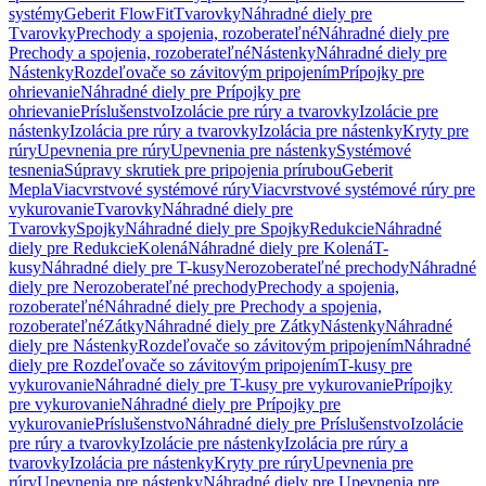
systémy
Geberit FlowFit
Tvarovky
Náhradné diely pre
Tvarovky
Prechody a spojenia, rozoberateľné
Náhradné diely pre
Prechody a spojenia, rozoberateľné
Nástenky
Náhradné diely pre
Nástenky
Rozdeľovače so závitovým pripojením
Prípojky pre
ohrievanie
Náhradné diely pre Prípojky pre
ohrievanie
Príslušenstvo
Izolácie pre rúry a tvarovky
Izolácie pre
nástenky
Izolácia pre rúry a tvarovky
Izolácia pre nástenky
Kryty pre
rúry
Upevnenia pre rúry
Upevnenia pre nástenky
Systémové
tesnenia
Súpravy skrutiek pre pripojenia prírubou
Geberit
Mepla
Viacvrstvové systémové rúry
Viacvrstvové systémové rúry pre
vykurovanie
Tvarovky
Náhradné diely pre
Tvarovky
Spojky
Náhradné diely pre Spojky
Redukcie
Náhradné
diely pre Redukcie
Kolená
Náhradné diely pre Kolená
T-
kusy
Náhradné diely pre T-kusy
Nerozoberateľné prechody
Náhradné
diely pre Nerozoberateľné prechody
Prechody a spojenia,
rozoberateľné
Náhradné diely pre Prechody a spojenia,
rozoberateľné
Zátky
Náhradné diely pre Zátky
Nástenky
Náhradné
diely pre Nástenky
Rozdeľovače so závitovým pripojením
Náhradné
diely pre Rozdeľovače so závitovým pripojením
T-kusy pre
vykurovanie
Náhradné diely pre T-kusy pre vykurovanie
Prípojky
pre vykurovanie
Náhradné diely pre Prípojky pre
vykurovanie
Príslušenstvo
Náhradné diely pre Príslušenstvo
Izolácie
pre rúry a tvarovky
Izolácie pre nástenky
Izolácia pre rúry a
tvarovky
Izolácia pre nástenky
Kryty pre rúry
Upevnenia pre
rúry
Upevnenia pre nástenky
Náhradné diely pre Upevnenia pre