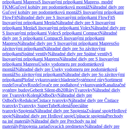
prípojkami Mapress
S lisovanými prípojkami Mapress, modré
FKM
Guľové kohúty pre podomietkovú montáž
Náhradné diely pre
Guľové kohúty pre podomietkovú montáž
S lisovanými prípojkami
FlowFit
Náhradné diely pre S lisovanými prípojkami FlowFit
S
lisovanými prípojkami Mepla
Náhradné diely pre S lisovanými
prípojkami Mepla
S lisovanými prípojkami Volex
Náhradné diely pre
S lisovanými prípojkami Volex
S prípojkami Compact
Náhradné
diely pre S prípojkami Compact
S lisovanými prípojkami
Mapress
Náhradné diely pre S lisovanými prípojkami Mapress
So
závitovými prípojkami
Náhradné diely pre So závitovými
prípojkami
Spätné ventily
Náhradné diely pre Spätné ventily
S
lisovanými prípojkami Mapress
Náhradné diely pre S lisovanými
prípojkami Mapress
Úseky vodomeru pre podomietkovú
montáž
Náhradné diely pre Úseky vodomeru pre podomietkovú
montáž
So závitovými prípojkami
Náhradné diely pre So závitovými
prípojkami
Plošné vykurovanie/chladenie
Systémové rúry
Sortiment
rozdeľovačov
Rozdeľovače pre podlahové vykurovanie
Kanalizačné
systémy budov
Geberit Silent-db20
Rúry
Tvarovky
Náhradné diely
pre Tvarovky
Kolená
Odbočky
Náhradné diely pre
Odbočky
Redukcie
Čistiace tvarovky
Náhradné diely pre Čistiace
tvarovky
Tvarovky SuperTube
Kolená
Špeciálne
tvarovky
Spojenia
Náhradné diely pre Spojenia
Zvárané spoje
Hrdlové
spoje
Náhradné diely pre Hrdlové spoje
Upínacie spojenia
Prechody
na iné materiály
Náhradné diely pre Prechody na iné
materiály
Pripojenia zariaďovacích predmetov
Náhradné diely pre