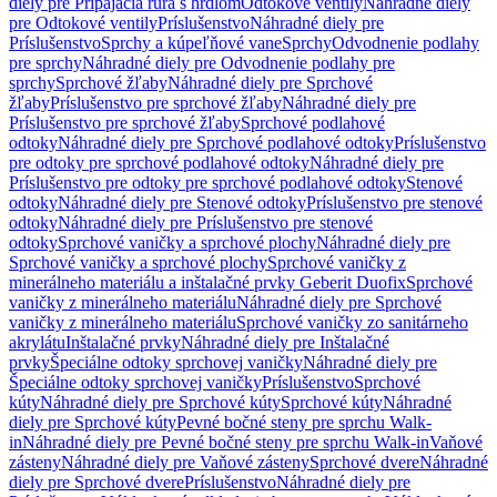
diely pre Pripájacia rúra s hrdlom
Odtokové ventily
Náhradné diely
pre Odtokové ventily
Príslušenstvo
Náhradné diely pre
Príslušenstvo
Sprchy a kúpeľňové vane
Sprchy
Odvodnenie podlahy
pre sprchy
Náhradné diely pre Odvodnenie podlahy pre
sprchy
Sprchové žľaby
Náhradné diely pre Sprchové
žľaby
Príslušenstvo pre sprchové žľaby
Náhradné diely pre
Príslušenstvo pre sprchové žľaby
Sprchové podlahové
odtoky
Náhradné diely pre Sprchové podlahové odtoky
Príslušenstvo
pre odtoky pre sprchové podlahové odtoky
Náhradné diely pre
Príslušenstvo pre odtoky pre sprchové podlahové odtoky
Stenové
odtoky
Náhradné diely pre Stenové odtoky
Príslušenstvo pre stenové
odtoky
Náhradné diely pre Príslušenstvo pre stenové
odtoky
Sprchové vaničky a sprchové plochy
Náhradné diely pre
Sprchové vaničky a sprchové plochy
Sprchové vaničky z
minerálneho materiálu a inštalačné prvky Geberit Duofix
Sprchové
vaničky z minerálneho materiálu
Náhradné diely pre Sprchové
vaničky z minerálneho materiálu
Sprchové vaničky zo sanitárneho
akrylátu
Inštalačné prvky
Náhradné diely pre Inštalačné
prvky
Špeciálne odtoky sprchovej vaničky
Náhradné diely pre
Špeciálne odtoky sprchovej vaničky
Príslušenstvo
Sprchové
kúty
Náhradné diely pre Sprchové kúty
Sprchové kúty
Náhradné
diely pre Sprchové kúty
Pevné bočné steny pre sprchu Walk-
in
Náhradné diely pre Pevné bočné steny pre sprchu Walk-in
Vaňové
zásteny
Náhradné diely pre Vaňové zásteny
Sprchové dvere
Náhradné
diely pre Sprchové dvere
Príslušenstvo
Náhradné diely pre