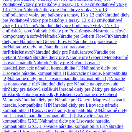
Podlahové vtoky pre balkóny a terasy, 10 x 10 cm
Podlahové vtoky
13 x 13 cm
Náhradné diely pre Podlahové vtoky 13 x 13
cm
Podlahové vtoky pre balkóny a terasy, 13 x 13 cm
Náhradné diely
pre Podlahové vtoky pre balkóny a terasy, 13 x 13 cm
Podlahové
vtoky 15 x 15 cm
Náhradné diely pre Podlahové vtoky 15 x 15
cm
Príslušenstvo
Náhradné diely pre Príslušenstvo
Nástroje, sieťové
komponenty a softvér
Náradie
Náradie pre Geberit FlowFit
Náhradné
diely pre Náradie pre Geberit FlowFit
Náradie na opracovanie
rúr
Náhradné diely pre Náradie na opracovanie
rúr
Príslušenstvo
Náhradné diely pre Príslušenstvo
Náradie pre
Geberit Mepla
Náhradné diely pre Náradie pre Geberit Mepla
Ručné
lisovacie náradie
Náhradné diely pre Ručné lisovacie
náradie
Lisovacie náradie, kompatibilita [1]
Náhradné diely pre
Lisovacie náradie, kompatibilita [1]
Lisovacie náradie, kompatibilita
[2]
Náhradné diely pre Lisovacie náradie, kompatibilita [2]
Náradie
na opracovanie rúr
Náhradné diely pre Náradie na opracovanie
rúr
Zátky pre tlakovú skúšku
Náhradné diely pre Zátky pre tlakovú
skúšku
Skúšobné prostriedky
Príslušenstvo
Náradie pre Geberit
Mapress
Náhradné diely pre Náradie pre Geberit Mapress
Lisovacie
náradie, kompatibilita [1]
Náhradné diely pre Lisovacie náradie,
kompatibilita [1]
Lisovacie náradie, kompatibilita [2]
Náhradné diely
pre Lisovacie náradie, kompatibilita [2]
Lisovacie náradie,
kompatibilita [2XL]
Náhradné diely pre Lisovacie náradie,
kompatibilita [2XL]
Lisovacie náradie, kompatibilita [3]
Náhradné
diely pre Lisovacie náradie, kompatibilita [3]
Kompatibilita