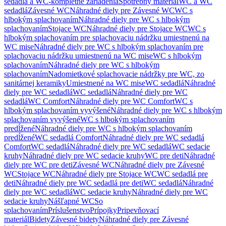
sedadlá a WC-kompletné zariadenia
Spotrebný materiál
WC a WC
sedadlá
Závesné WC
Náhradné diely pre Závesné WC
WC s
hlbokým splachovaním
Náhradné diely pre WC s hlbokým
splachovaním
Stojace WC
Náhradné diely pre Stojace WC
WC s
hlbokým splachovaním pre splachovaciu nádržku umiestnenú na
WC mise
Náhradné diely pre WC s hlbokým splachovaním pre
splachovaciu nádržku umiestnenú na WC mise
WC s hlbokým
splachovaním
Náhradné diely pre WC s hlbokým
splachovaním
Nadomietkové splachovacie nádržky pre WC, zo
sanitárnej keramiky
Umiestnené na WC mise
WC sedadlá
Náhradné
diely pre WC sedadlá
WC sedadlá
Náhradné diely pre WC
sedadlá
WC Comfort
Náhradné diely pre WC Comfort
WC s
hlbokým splachovaním vyvýšené
Náhradné diely pre WC s hlbokým
splachovaním vyvýšené
WC s hlbokým splachovaním
predĺžené
Náhradné diely pre WC s hlbokým splachovaním
predĺžené
WC sedadlá Comfort
Náhradné diely pre WC sedadlá
Comfort
WC sedadlá
Náhradné diely pre WC sedadlá
WC sedacie
kruhy
Náhradné diely pre WC sedacie kruhy
WC pre deti
Náhradné
diely pre WC pre deti
Závesné WC
Náhradné diely pre Závesné
WC
Stojace WC
Náhradné diely pre Stojace WC
WC sedadlá pre
deti
Náhradné diely pre WC sedadlá pre deti
WC sedadlá
Náhradné
diely pre WC sedadlá
WC sedacie kruhy
Náhradné diely pre WC
sedacie kruhy
Nášľapné WC
So
splachovaním
Príslušenstvo
Prípojky
Pripevňovací
materiál
Bidety
Závesné bidety
Náhradné diely pre Závesné