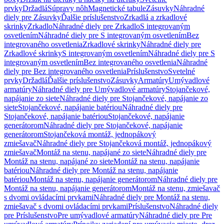
prvky
Držadlá
Súpravy nôh
Magnetické tabule
Zásuvky
Náhradné
diely pre Zásuvky
Ďalšie príslušenstvo
Zrkadlá a zrkadlové
skrinky
Zrkadlo
Náhradné diely pre Zrkadlo
S integrovaným
osvetlením
Náhradné diely pre S integrovaným osvetlením
Bez
integrovaného osvetlenia
Zrkadlové skrinky
Náhradné diely pre
Zrkadlové skrinky
S integrovaným osvetlením
Náhradné diely pre S
integrovaným osvetlením
Bez integrovaného osvetlenia
Náhradné
diely pre Bez integrovaného osvetlenia
Príslušenstvo
Svetelné
prvky
Držadlá
Ďalšie príslušenstvo
Zásuvky
Armatúry
Umývadlové
armatúry
Náhradné diely pre Umývadlové armatúry
Stojančekové,
napájanie zo siete
Náhradné diely pre Stojančekové, napájanie zo
siete
Stojančekové, napájanie batériou
Náhradné diely pre
Stojančekové, napájanie batériou
Stojančekové, napájanie
generátorom
Náhradné diely pre Stojančekové, napájanie
generátorom
Stojančeková montáž, jednopákový
zmiešavač
Náhradné diely pre Stojančeková montáž, jednopákový
zmiešavač
Montáž na stenu, napájané zo siete
Náhradné diely pre
Montáž na stenu, napájané zo siete
Montáž na stenu, napájanie
batériou
Náhradné diely pre Montáž na stenu, napájanie
batériou
Montáž na stenu, napájanie generátorom
Náhradné diely pre
Montáž na stenu, napájanie generátorom
Montáž na stenu, zmiešavač
s dvomi ovládacími prvkami
Náhradné diely pre Montáž na stenu,
zmiešavač s dvomi ovládacími prvkami
Príslušenstvo
Náhradné diely
pre Príslušenstvo
Pre umývadlové armatúry
Náhradné diely pre Pre