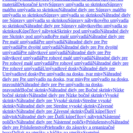
materiál
Dekoračné kryty
Súpravy umývadla so skrinkou
Súpravy
malého umývadla so skrinkou
Náhradné diely pre Súpravy malého
umývadla so skrinkou
Súpravy umývadla so skrinkou
Náhradné diely
pre Súpravy umývadla so skrinkou
Súpravy nábytkového umývadla
so skrinkou
Náhradné diely pre Súpravy nábytkového umývadla so
skrinkou
Kúpeľňový nábytok
Skrinky pod umývadlo
Náhradné diely
pre Skrinky pod umývadlo
Pre malé umývadlá
Náhradné diely pre
Pre malé umývadlá
Pre umývadlá
Náhradné diely pre Pre
umývadlá
Pre dvojité umývadlá
Náhradné diely pre Pre dvojité
umývadlá
Pre nábytkové umývadlá
Náhradné diely pre Pre
nábytkové umývadlá
Pre rohové malé umývadlá
Náhradné diely pre
Pre rohové malé umývadlá
Pre rohové umývadlá
Náhradné diely pre
Pre rohové umývadlá
Umývadlové dosky
Náhradné diely pre
Umývadlové dosky
Pre umývadlo na dosku, tvar misy
Náhradné
diely pre Pre umývadlo na dosku, tvar misy
Pre umývadlo na dosku,
pravouhlé
Náhradné diely pre Pre umývadlo na dosku,
pravouhlé
Bočné skrinky
Náhradné diely pre Bočné skrinky
Nízke
bočné skrinky
Náhradné diely pre Nízke bočné skrinky
Vysoké
skrinky
Náhradné diely pre Vysoké skrinky
Stredne vysoké
skrinky
Náhradné diely pre Stredne vysoké skrinky
Závesné
skrinky
Náhradné diely pre Závesné skrinky
Ďalší kúpeľňový
nábytok
Náhradné diely pre Ďalší kúpeľňový nábytok
Nástenné
poličky
Náhradné diely pre Nástenné poličky
Príslušenstvo
Náhradné
diely pre Príslušenstvo
Priehradky do zásuvky a organizačné
boxy
Držiak na uteráky a háčiky na uteráky
Svetelné