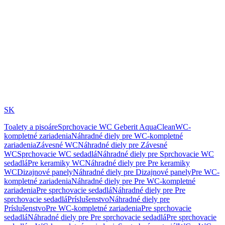
SK
Toalety a pisoáre
Sprchovacie WC Geberit AquaClean
WC-
kompletné zariadenia
Náhradné diely pre WC-kompletné
zariadenia
Závesné WC
Náhradné diely pre Závesné
WC
Sprchovacie WC sedadlá
Náhradné diely pre Sprchovacie WC
sedadlá
Pre keramiky WC
Náhradné diely pre Pre keramiky
WC
Dizajnové panely
Náhradné diely pre Dizajnové panely
Pre WC-
kompletné zariadenia
Náhradné diely pre Pre WC-kompletné
zariadenia
Pre sprchovacie sedadlá
Náhradné diely pre Pre
sprchovacie sedadlá
Príslušenstvo
Náhradné diely pre
Príslušenstvo
Pre WC-kompletné zariadenia
Pre sprchovacie
sedadlá
Náhradné diely pre Pre sprchovacie sedadlá
Pre sprchovacie