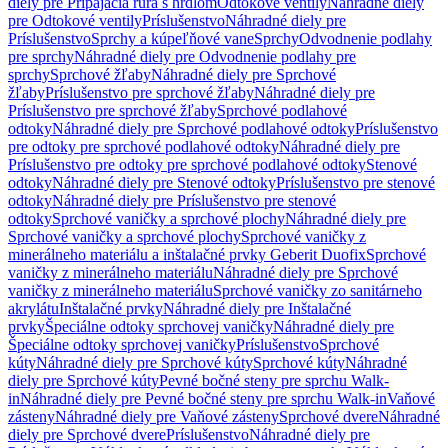
diely pre Pripájacia rúra s hrdlom
Odtokové ventily
Náhradné diely
pre Odtokové ventily
Príslušenstvo
Náhradné diely pre
Príslušenstvo
Sprchy a kúpeľňové vane
Sprchy
Odvodnenie podlahy
pre sprchy
Náhradné diely pre Odvodnenie podlahy pre
sprchy
Sprchové žľaby
Náhradné diely pre Sprchové
žľaby
Príslušenstvo pre sprchové žľaby
Náhradné diely pre
Príslušenstvo pre sprchové žľaby
Sprchové podlahové
odtoky
Náhradné diely pre Sprchové podlahové odtoky
Príslušenstvo
pre odtoky pre sprchové podlahové odtoky
Náhradné diely pre
Príslušenstvo pre odtoky pre sprchové podlahové odtoky
Stenové
odtoky
Náhradné diely pre Stenové odtoky
Príslušenstvo pre stenové
odtoky
Náhradné diely pre Príslušenstvo pre stenové
odtoky
Sprchové vaničky a sprchové plochy
Náhradné diely pre
Sprchové vaničky a sprchové plochy
Sprchové vaničky z
minerálneho materiálu a inštalačné prvky Geberit Duofix
Sprchové
vaničky z minerálneho materiálu
Náhradné diely pre Sprchové
vaničky z minerálneho materiálu
Sprchové vaničky zo sanitárneho
akrylátu
Inštalačné prvky
Náhradné diely pre Inštalačné
prvky
Špeciálne odtoky sprchovej vaničky
Náhradné diely pre
Špeciálne odtoky sprchovej vaničky
Príslušenstvo
Sprchové
kúty
Náhradné diely pre Sprchové kúty
Sprchové kúty
Náhradné
diely pre Sprchové kúty
Pevné bočné steny pre sprchu Walk-
in
Náhradné diely pre Pevné bočné steny pre sprchu Walk-in
Vaňové
zásteny
Náhradné diely pre Vaňové zásteny
Sprchové dvere
Náhradné
diely pre Sprchové dvere
Príslušenstvo
Náhradné diely pre