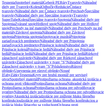
Tesnenia
Spotrebný materiál
Geberit PE
Rúry
Tvarovky
Náhradné
diely pre Tvarovky
Kolená
Odbočky
Redukcie
Čistiace
tvarovky
Náhradné diely pre Čistiace tvarovky
Prechody
Špeciálne
tvarovky
Náhradné diely pre Špeciálne tvarovky
Tvarovky
SuperTube
Kolená
Špeciálne tvarovky
Spojenia
Náhradné diely pre
Spojenia
Zvárané spoje
Hrdlové spoje
Náhradné diely pre Hrdlové
spoje
Prechody na iné materiály
Náhradné diely pre Prechody na iné
materiály
Závitové spojenia
Náhradné diely pre Závitové
spojenia
Pripojenia spojenia
Spojovacie puzdrá
Pripojenia
zariaďovacích predmetov
Náhradné diely pre Pripojenia
zariaďovacích predmetov
Pripájacie kolená
Náhradné diely pre
Pripájacie kolená
Pripájacie hrdlá
Náhradné diely pre Pripájacie
hrdlá
Pripájacie hrdlá
Náhradné diely pre Pripájacie hrdlá
Rúrkové
zápachové uzávierky
Náhradné diely pre Rúrkové zápachové
uzávierky
Zápachové uzávierky v tvare "S"
Náhradné diely pre
Zápachové uzávierky v tvare "S"
Príslušenstvo
Rúrové
objímky
Upevnenia pre rúrové objímky
Nosné
žľaby
Zátky
Tesnenia
Kryty pre hrubú montáž pre servisný
otvor
Spotrebný materiál
Protipožiarna ochrana, akustická izolácia a
ochrana proti vlhkosti
Protipožiarna ochrana
Náhradné diely pre
Protipožiarna ochrana
Protipožiarna ochrana pre odvodňovacie
systémy
Náhradné diely pre Protipožiarna ochrana pre odvodňovacie
systémy
Akustická izolácia
Izolácie pre zníženie hluku šíreného
konštrukciou
Izolácie pre zníženie hluku šíreného konštrukciou a
izolácia hluku šíriaceho sa vzduchom
Ochrana proti