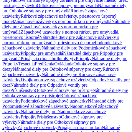
umývadlové armatúry
Prípojky zariadení pre umývacie miesto, drez,
prístroje a výlevku
Odtokové súpravy pre umývadlá
Náhradné diely
pre Odtokové súpravy pre umývadlá
Rúrkové zápachové
uzávierky
Rúrkové zápachové uzávierky, priestorovo úsporný
model
Zápachové uzávierky s nornou rúrkou pre umývadlá
Náhradné
diely pre Zápachové uzávierky s nornou rúrkou pre
umývadlá
Zápachové uzávierky s nornou rúrkou pre umývadlá,
priestorovo úsporné
Náhradné diely pre Zápachové uzávierky s
nornou rúrkou pre umývadlá, priestorovo úsporné
Podomietkové
zápachové uzávierky
Náhradné diely pre Podomietkové zápachové
uzávierky
Prípojky pre umývadlá
Náhradné diely pre Prípojky pre
umývadlá
Pripájacia rúra s hrdlom
Kryty
Prípojky
Náhradné diely pre
Prípojky
Tesnenia
Predĺženia
Ovládania
Odtokové súpravy pre
drezy
Náhradné diely pre Odtokové súpravy pre drezy
Rúrkové
zápachové uzávierky
Náhradné diely pre Rúrkové zápachové
uzávierky
Dvojkomorové zápachové uzávierky
Odpadové ventily pre
drez
Náhradné diely pre Odpadové ventily pre
drez
Príslušenstvo
Odtokové súpravy pre prístroje
Náhradné diely pre
Odtokové súpravy pre prístroje
Rúrkové zápachové
uzávierky
Podomietkové zápachové uzávierky
Náhradné diely pre
Podomietkové zápachové uzávierky
Nadomietkové zápachové
uzávierky
Náhradné diely pre Nadomietkové zápachové
uzávierky
Prípojky
Príslušenstvo
Odtokové súpravy pre
výlevky
Náhradné diely pre Odtokové súpravy pre
výlevky
Zápachové uzávierky
Pripájacia rúra s hrdlom
Náhradné