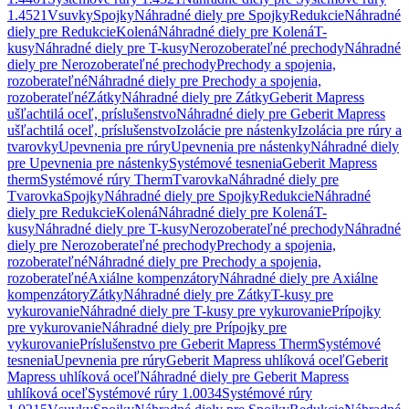
1.4521
Vsuvky
Spojky
Náhradné diely pre Spojky
Redukcie
Náhradné
diely pre Redukcie
Kolená
Náhradné diely pre Kolená
T-
kusy
Náhradné diely pre T-kusy
Nerozoberateľné prechody
Náhradné
diely pre Nerozoberateľné prechody
Prechody a spojenia,
rozoberateľné
Náhradné diely pre Prechody a spojenia,
rozoberateľné
Zátky
Náhradné diely pre Zátky
Geberit Mapress
ušľachtilá oceľ, príslušenstvo
Náhradné diely pre Geberit Mapress
ušľachtilá oceľ, príslušenstvo
Izolácie pre nástenky
Izolácia pre rúry a
tvarovky
Upevnenia pre rúry
Upevnenia pre nástenky
Náhradné diely
pre Upevnenia pre nástenky
Systémové tesnenia
Geberit Mapress
therm
Systémové rúry Therm
Tvarovka
Náhradné diely pre
Tvarovka
Spojky
Náhradné diely pre Spojky
Redukcie
Náhradné
diely pre Redukcie
Kolená
Náhradné diely pre Kolená
T-
kusy
Náhradné diely pre T-kusy
Nerozoberateľné prechody
Náhradné
diely pre Nerozoberateľné prechody
Prechody a spojenia,
rozoberateľné
Náhradné diely pre Prechody a spojenia,
rozoberateľné
Axiálne kompenzátory
Náhradné diely pre Axiálne
kompenzátory
Zátky
Náhradné diely pre Zátky
T-kusy pre
vykurovanie
Náhradné diely pre T-kusy pre vykurovanie
Prípojky
pre vykurovanie
Náhradné diely pre Prípojky pre
vykurovanie
Príslušenstvo pre Geberit Mapress Therm
Systémové
tesnenia
Upevnenia pre rúry
Geberit Mapress uhlíková oceľ
Geberit
Mapress uhlíková oceľ
Náhradné diely pre Geberit Mapress
uhlíková oceľ
Systémové rúry 1.0034
Systémové rúry