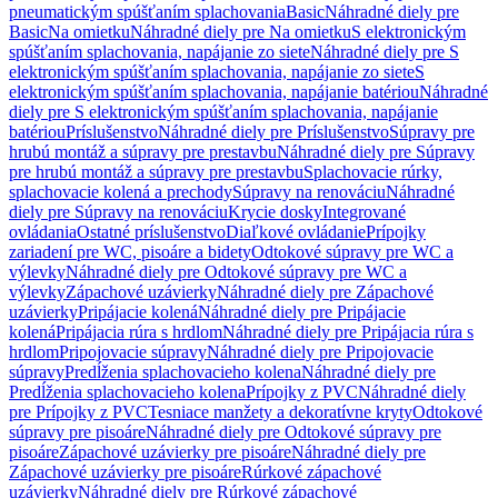
pneumatickým spúšťaním splachovania
Basic
Náhradné diely pre
Basic
Na omietku
Náhradné diely pre Na omietku
S elektronickým
spúšťaním splachovania, napájanie zo siete
Náhradné diely pre S
elektronickým spúšťaním splachovania, napájanie zo siete
S
elektronickým spúšťaním splachovania, napájanie batériou
Náhradné
diely pre S elektronickým spúšťaním splachovania, napájanie
batériou
Príslušenstvo
Náhradné diely pre Príslušenstvo
Súpravy pre
hrubú montáž a súpravy pre prestavbu
Náhradné diely pre Súpravy
pre hrubú montáž a súpravy pre prestavbu
Splachovacie rúrky,
splachovacie kolená a prechody
Súpravy na renováciu
Náhradné
diely pre Súpravy na renováciu
Krycie dosky
Integrované
ovládania
Ostatné príslušenstvo
Diaľkové ovládanie
Prípojky
zariadení pre WC, pisoáre a bidety
Odtokové súpravy pre WC a
výlevky
Náhradné diely pre Odtokové súpravy pre WC a
výlevky
Zápachové uzávierky
Náhradné diely pre Zápachové
uzávierky
Pripájacie kolená
Náhradné diely pre Pripájacie
kolená
Pripájacia rúra s hrdlom
Náhradné diely pre Pripájacia rúra s
hrdlom
Pripojovacie súpravy
Náhradné diely pre Pripojovacie
súpravy
Predĺženia splachovacieho kolena
Náhradné diely pre
Predĺženia splachovacieho kolena
Prípojky z PVC
Náhradné diely
pre Prípojky z PVC
Tesniace manžety a dekoratívne kryty
Odtokové
súpravy pre pisoáre
Náhradné diely pre Odtokové súpravy pre
pisoáre
Zápachové uzávierky pre pisoáre
Náhradné diely pre
Zápachové uzávierky pre pisoáre
Rúrkové zápachové
uzávierky
Náhradné diely pre Rúrkové zápachové