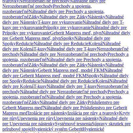
tvarovky
Nerozoberateľné prechody
Náhradné diely pre
Nerozoberateľné prechody
Prechody a spojenia,
rozoberateľné
Náhradné diely pre Prechody a spojenia,
rozoberateľné
Zátky
Náhradné diely pre Zátky
Nástenky
Náhradné
diely pre Nástenky
T-kusy pre vykurovanie
Náhradné diely pre T-
kusy pre vykurovanie
Prípojky pre vykurovanie
Náhradné diely pre
Prípojky pre vykurovanie
Geberit Mapress meď, plyn
Náhradné diely
pre Geberit Mapress meď, plyn
Spojky
Náhradné diely pre
Spojky
Redukcie
Náhradné diely pre Redukcie
Kolená
Náhradné
diely pre Kolená
T-kusy
Náhradné diely pre T-kusy
Nerozoberateľné
prechody
Náhradné diely pre Nerozoberateľné prechody
Prechody a
spojenia, rozoberateľné
Náhradné diely pre Prechody a spojenia,
rozoberateľné
Zátky
Náhradné diely pre Zátky
Nástenky
Náhradné
diely pre Nástenky
Geberit Mapress meď, modré FKM
Náhradné
diely pre Geberit Mapress meď, modré FKM
Spojky
Náhradné diely
pre Spojky
Redukcie
Náhradné diely pre Redukcie
Kolená
Náhradné
diely pre Kolená
T-kusy
Náhradné diely pre T-kusy
Nerozoberateľné
prechody
Náhradné diely pre Nerozoberateľné prechody
Prechody a
spojenia, rozoberateľné
Náhradné diely pre Prechody a spojenia,
rozoberateľné
Zátky
Náhradné diely pre Zátky
Príslušenstvo pre
Geberit Mapress meď
Náhradné diely pre Príslušenstvo pre Geberit
Mapress meď
Izolácie pre nástenky
Izolácia pre rúry a tvarovky
Kryty
pre rúry
Upevnenia pre rúry
Upevnenia pre nástenky
Náhradné diely
pre Upevnenia pre nástenky
Systémové tesnenia
Súpravy skrutiek pre
prírubové spoje
Hygienický systém Geberit
Hygienické