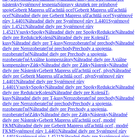
nástenky
Systémové tesnenia
Súpravy skrutiek pre prírubové
spoje
Geberit Mapress ušľachtilá oceľ
Geberit Mapress ušľachtilá
oceľ
Náhradné diely pre Geberit Mapress ušľachtilá oceľ
Systémové
rúry 1.4401
Náhradné diely pre Systémové rúry 1.4401
Systémové
rúry 1.4521
Náhradné diely pre Systémové rúry
1.4521
Vsuvky
Spojky
Náhradné diely pre Spojky
Redukcie
Náhradné
diely pre Redukcie
Kolená
Náhradné diely pre Kolená
T-
kusy
Náhradné diely pre T-kusy
Nerozoberateľné prechody
Náhradné
diely pre Nerozoberateľné prechody
Prechody a spojenia,
rozoberateľné
Náhradné diely pre Prechody a spojenia,
rozoberateľné
Axiálne kompenzátory
Náhradné diely pre Axiálne
kompenzátory
Zátky
Náhradné diely pre Zátky
Nástenky
Náhradné
diely pre Nástenky
Geberit Mapress ušľachtilá oceľ, plyn
Náhradné
diely pre Geberit Mapress ušľachtilá oceľ, plyn
Systémové rúry
1.4401
Náhradné diely pre Systémové rúry
1.4401
Vsuvky
Spojky
Náhradné diely pre Spojky
Redukcie
Náhradné
diely pre Redukcie
Kolená
Náhradné diely pre Kolená
T-
kusy
Náhradné diely pre T-kusy
Nerozoberateľné prechody
Náhradné
diely pre Nerozoberateľné prechody
Prechody a spojenia,
rozoberateľné
Náhradné diely pre Prechody a spojenia,
rozoberateľné
Zátky
Náhradné diely pre Zátky
Nástenky
Náhradné
diely pre Nástenky
Geberit Mapress ušľachtilá oceľ, modré
FKM
Náhradné diely pre Geberit Mapress ušľachtilá oceľ, modré
FKM
Systémové rúry 1.4401
Náhradné diely pre Systémové rúry
1.4401
Systémové rúry 1.4521
Náhradné diely pre Systémové rúry