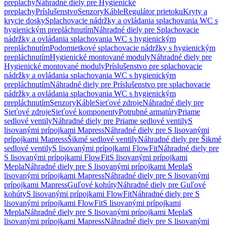
preplachy
Náhradné diely pre Hygienické
preplachy
Príslušenstvo
Senzory
Káble
Regulátor prietoku
Kryty a
krycie dosky
Splachovacie nádržky a ovládania splachovania WC s
hygienickým prepláchnutím
Náhradné diely pre Splachovacie
nádržky a ovládania splachovania WC s hygienickým
prepláchnutím
Podomietkové splachovacie nádržky s hygienickým
prepláchnutím
Hygienické montované moduly
Náhradné diely pre
Hygienické montované moduly
Príslušenstvo pre splachovacie
nádržky a ovládania splachovania WC s hygienickým
prepláchnutím
Náhradné diely pre Príslušenstvo pre splachovacie
nádržky a ovládania splachovania WC s hygienickým
prepláchnutím
Senzory
Káble
Sieťové zdroje
Náhradné diely pre
Sieťové zdroje
Sieťové komponenty
Potrubné armatúry
Priame
sedlové ventily
Náhradné diely pre Priame sedlové ventily
S
lisovanými prípojkami Mapress
Náhradné diely pre S lisovanými
prípojkami Mapress
Šikmé sedlové ventily
Náhradné diely pre Šikmé
sedlové ventily
S lisovanými prípojkami FlowFit
Náhradné diely pre
S lisovanými prípojkami FlowFit
S lisovanými prípojkami
Mepla
Náhradné diely pre S lisovanými prípojkami Mepla
S
lisovanými prípojkami Mapress
Náhradné diely pre S lisovanými
prípojkami Mapress
Guľové kohúty
Náhradné diely pre Guľové
kohúty
S lisovanými prípojkami FlowFit
Náhradné diely pre S
lisovanými prípojkami FlowFit
S lisovanými prípojkami
Mepla
Náhradné diely pre S lisovanými prípojkami Mepla
S
lisovanými prípojkami Mapress
Náhradné diely pre S lisovanými