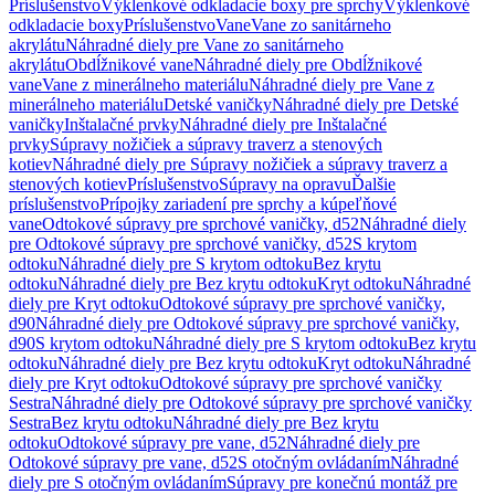
Príslušenstvo
Výklenkové odkladacie boxy pre sprchy
Výklenkové
odkladacie boxy
Príslušenstvo
Vane
Vane zo sanitárneho
akrylátu
Náhradné diely pre Vane zo sanitárneho
akrylátu
Obdĺžnikové vane
Náhradné diely pre Obdĺžnikové
vane
Vane z minerálneho materiálu
Náhradné diely pre Vane z
minerálneho materiálu
Detské vaničky
Náhradné diely pre Detské
vaničky
Inštalačné prvky
Náhradné diely pre Inštalačné
prvky
Súpravy nožičiek a súpravy traverz a stenových
kotiev
Náhradné diely pre Súpravy nožičiek a súpravy traverz a
stenových kotiev
Príslušenstvo
Súpravy na opravu
Ďalšie
príslušenstvo
Prípojky zariadení pre sprchy a kúpeľňové
vane
Odtokové súpravy pre sprchové vaničky, d52
Náhradné diely
pre Odtokové súpravy pre sprchové vaničky, d52
S krytom
odtoku
Náhradné diely pre S krytom odtoku
Bez krytu
odtoku
Náhradné diely pre Bez krytu odtoku
Kryt odtoku
Náhradné
diely pre Kryt odtoku
Odtokové súpravy pre sprchové vaničky,
d90
Náhradné diely pre Odtokové súpravy pre sprchové vaničky,
d90
S krytom odtoku
Náhradné diely pre S krytom odtoku
Bez krytu
odtoku
Náhradné diely pre Bez krytu odtoku
Kryt odtoku
Náhradné
diely pre Kryt odtoku
Odtokové súpravy pre sprchové vaničky
Sestra
Náhradné diely pre Odtokové súpravy pre sprchové vaničky
Sestra
Bez krytu odtoku
Náhradné diely pre Bez krytu
odtoku
Odtokové súpravy pre vane, d52
Náhradné diely pre
Odtokové súpravy pre vane, d52
S otočným ovládaním
Náhradné
diely pre S otočným ovládaním
Súpravy pre konečnú montáž pre