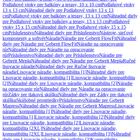
Podlahové vtoky pre balkóny a terasy, 10 x 10 cm
Podlahové vtoky
13 x 13 cm
Náhradné diely pre Podlahové vtoky 13 x 13
cm
Podlahové vtoky pre balkóny a terasy, 13 x 13 cm
Náhradné diely
pre Podlahové vtoky pre balkóny a terasy, 13 x 13 cm
Podlahové
vtoky 15 x 15 cm
Náhradné diely pre Podlahové vtoky 15 x 15
cm
Príslušenstvo
Náhradné diely pre Príslušenstvo
Nástroje, sieťové
komponenty a softvér
Náradie
Náradie pre Geberit FlowFit
Náhradné
diely pre Náradie pre Geberit FlowFit
Náradie na opracovanie
rúr
Náhradné diely pre Náradie na opracovanie
rúr
Príslušenstvo
Náhradné diely pre Príslušenstvo
Náradie pre
Geberit Mepla
Náhradné diely pre Náradie pre Geberit Mepla
Ručné
lisovacie náradie
Náhradné diely pre Ručné lisovacie
náradie
Lisovacie náradie, kompatibilita [1]
Náhradné diely pre
Lisovacie náradie, kompatibilita [1]
Lisovacie náradie, kompatibilita
[2]
Náhradné diely pre Lisovacie náradie, kompatibilita [2]
Náradie
na opracovanie rúr
Náhradné diely pre Náradie na opracovanie
rúr
Zátky pre tlakovú skúšku
Náhradné diely pre Zátky pre tlakovú
skúšku
Skúšobné prostriedky
Príslušenstvo
Náradie pre Geberit
Mapress
Náhradné diely pre Náradie pre Geberit Mapress
Lisovacie
náradie, kompatibilita [1]
Náhradné diely pre Lisovacie náradie,
kompatibilita [1]
Lisovacie náradie, kompatibilita [2]
Náhradné diely
pre Lisovacie náradie, kompatibilita [2]
Lisovacie náradie,
kompatibilita [2XL]
Náhradné diely pre Lisovacie náradie,
kompatibilita [2XL]
Lisovacie náradie, kompatibilita [3]
Náhradné
diely pre Lisovacie náradie, kompatibilita [3]
Kompatibilita