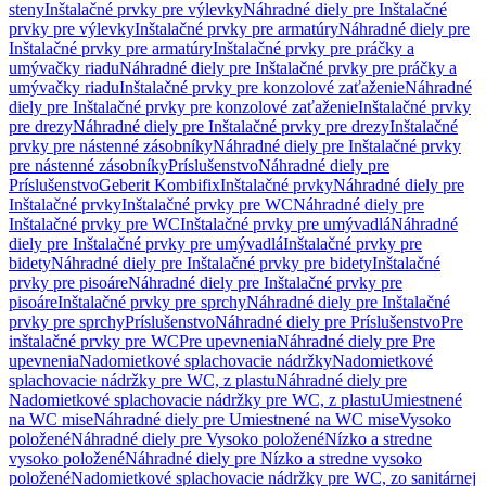
steny
Inštalačné prvky pre výlevky
Náhradné diely pre Inštalačné
prvky pre výlevky
Inštalačné prvky pre armatúry
Náhradné diely pre
Inštalačné prvky pre armatúry
Inštalačné prvky pre práčky a
umývačky riadu
Náhradné diely pre Inštalačné prvky pre práčky a
umývačky riadu
Inštalačné prvky pre konzolové zaťaženie
Náhradné
diely pre Inštalačné prvky pre konzolové zaťaženie
Inštalačné prvky
pre drezy
Náhradné diely pre Inštalačné prvky pre drezy
Inštalačné
prvky pre nástenné zásobníky
Náhradné diely pre Inštalačné prvky
pre nástenné zásobníky
Príslušenstvo
Náhradné diely pre
Príslušenstvo
Geberit Kombifix
Inštalačné prvky
Náhradné diely pre
Inštalačné prvky
Inštalačné prvky pre WC
Náhradné diely pre
Inštalačné prvky pre WC
Inštalačné prvky pre umývadlá
Náhradné
diely pre Inštalačné prvky pre umývadlá
Inštalačné prvky pre
bidety
Náhradné diely pre Inštalačné prvky pre bidety
Inštalačné
prvky pre pisoáre
Náhradné diely pre Inštalačné prvky pre
pisoáre
Inštalačné prvky pre sprchy
Náhradné diely pre Inštalačné
prvky pre sprchy
Príslušenstvo
Náhradné diely pre Príslušenstvo
Pre
inštalačné prvky pre WC
Pre upevnenia
Náhradné diely pre Pre
upevnenia
Nadomietkové splachovacie nádržky
Nadomietkové
splachovacie nádržky pre WC, z plastu
Náhradné diely pre
Nadomietkové splachovacie nádržky pre WC, z plastu
Umiestnené
na WC mise
Náhradné diely pre Umiestnené na WC mise
Vysoko
položené
Náhradné diely pre Vysoko položené
Nízko a stredne
vysoko položené
Náhradné diely pre Nízko a stredne vysoko
položené
Nadomietkové splachovacie nádržky pre WC, zo sanitárnej