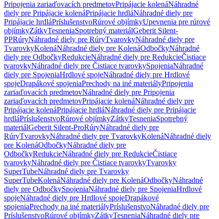
Pripojenia zariaďovacích predmetov
Pripájacie kolená
Náhradné
diely pre Pripájacie kolená
Pripájacie hrdlá
Náhradné diely pre
Pripájacie hrdlá
Príslušenstvo
Rúrové objímky
Upevnenia pre rúrové
objímky
Zátky
Tesnenia
Spotrebný materiál
Geberit Silent-
PP
Rúry
Náhradné diely pre Rúry
Tvarovky
Náhradné diely pre
Tvarovky
Kolená
Náhradné diely pre Kolená
Odbočky
Náhradné
diely pre Odbočky
Redukcie
Náhradné diely pre Redukcie
Čistiace
tvarovky
Náhradné diely pre Čistiace tvarovky
Spojenia
Náhradné
diely pre Spojenia
Hrdlové spoje
Náhradné diely pre Hrdlové
spoje
Drapákové spojenia
Prechody na iné materiály
Pripojenia
zariaďovacích predmetov
Náhradné diely pre Pripojenia
zariaďovacích predmetov
Pripájacie kolená
Náhradné diely pre
Pripájacie kolená
Pripájacie hrdlá
Náhradné diely pre Pripájacie
hrdlá
Príslušenstvo
Rúrové objímky
Zátky
Tesnenia
Spotrebný
materiál
Geberit Silent-Pro
Rúry
Náhradné diely pre
Rúry
Tvarovky
Náhradné diely pre Tvarovky
Kolená
Náhradné diely
pre Kolená
Odbočky
Náhradné diely pre
Odbočky
Redukcie
Náhradné diely pre Redukcie
Čistiace
tvarovky
Náhradné diely pre Čistiace tvarovky
Tvarovky
SuperTube
Náhradné diely pre Tvarovky
SuperTube
Kolená
Náhradné diely pre Kolená
Odbočky
Náhradné
diely pre Odbočky
Spojenia
Náhradné diely pre Spojenia
Hrdlové
spoje
Náhradné diely pre Hrdlové spoje
Drapákové
spojenia
Prechody na iné materiály
Príslušenstvo
Náhradné diely pre
Príslušenstvo
Rúrové objímky
Zátky
Tesnenia
Náhradné diely pre