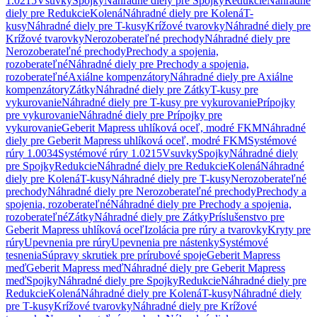
1.0215
Vsuvky
Spojky
Náhradné diely pre Spojky
Redukcie
Náhradné
diely pre Redukcie
Kolená
Náhradné diely pre Kolená
T-
kusy
Náhradné diely pre T-kusy
Krížové tvarovky
Náhradné diely pre
Krížové tvarovky
Nerozoberateľné prechody
Náhradné diely pre
Nerozoberateľné prechody
Prechody a spojenia,
rozoberateľné
Náhradné diely pre Prechody a spojenia,
rozoberateľné
Axiálne kompenzátory
Náhradné diely pre Axiálne
kompenzátory
Zátky
Náhradné diely pre Zátky
T-kusy pre
vykurovanie
Náhradné diely pre T-kusy pre vykurovanie
Prípojky
pre vykurovanie
Náhradné diely pre Prípojky pre
vykurovanie
Geberit Mapress uhlíková oceľ, modré FKM
Náhradné
diely pre Geberit Mapress uhlíková oceľ, modré FKM
Systémové
rúry 1.0034
Systémové rúry 1.0215
Vsuvky
Spojky
Náhradné diely
pre Spojky
Redukcie
Náhradné diely pre Redukcie
Kolená
Náhradné
diely pre Kolená
T-kusy
Náhradné diely pre T-kusy
Nerozoberateľné
prechody
Náhradné diely pre Nerozoberateľné prechody
Prechody a
spojenia, rozoberateľné
Náhradné diely pre Prechody a spojenia,
rozoberateľné
Zátky
Náhradné diely pre Zátky
Príslušenstvo pre
Geberit Mapress uhlíková oceľ
Izolácia pre rúry a tvarovky
Kryty pre
rúry
Upevnenia pre rúry
Upevnenia pre nástenky
Systémové
tesnenia
Súpravy skrutiek pre prírubové spoje
Geberit Mapress
meď
Geberit Mapress meď
Náhradné diely pre Geberit Mapress
meď
Spojky
Náhradné diely pre Spojky
Redukcie
Náhradné diely pre
Redukcie
Kolená
Náhradné diely pre Kolená
T-kusy
Náhradné diely
pre T-kusy
Krížové tvarovky
Náhradné diely pre Krížové