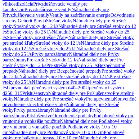
vlhkosti
Izolácia
Privzdušňovacie ventily pre
kanalizáciu
Privzdušňovacie ventily
Náhradné diely pre
Privzdušňovacie ventily
Ventily na zadržiavanie energie
Odvodnenie
strechy Geberit Pluvia
Strešné vtoky
Náhradné diely pre Strešné
vtoky
Strešné vtoky do 12 l/s
Náhradné diely pre Strešné vtoky do 12
l/s
Strešné vtoky do 25 l/s
Náhradné diely pre Strešné vtoky do 25
l/s
Strešné vtoky pre strešné žľaby
Náhradné diely pre Strešné vtoky
pre strešné žľaby
Strešné vtoky do 12 l/s
Náhradné diely pre Strešné
vtoky do 12 l/s
Strešné vtoky do 25 l/s
Náhradné diely pre Strešné
vtoky do 25 l/s
Prvky parozábrany
Náhradné diely pre Prvky
parozábrany
Pre strešné vtoky do 12 l/s
Náhradné diely pre Pre
strešné vtoky do 12 l/s
Pre strešné vtoky do 25 l/s
Bezpečnostné
prepady
Náhradné diely pre Bezpečnostné prepady
Pre strešné vtoky
do 12 l/s
Náhradné diely pre Pre strešné vtoky do 12 l/s
Pre strešné
vtoky do 25 l/s
Náhradné diely pre Pre strešné vtoky do 25
l/s
Upevnenia
Upevňovací systém d40–200
Upevňovací systém
d250–315
Príslušenstvo
Náhradné diely pre Príslušenstvo
Pre strešné
vtoky
Náhradné diely pre Pre strešné vtoky
Pre upevnenia
Konvenčné
odvodnenie striech
Strešné vtoky
Náhradné diely pre Strešné
vtoky
Prvky parozábrany
Náhradné diely pre Prvky
parozábrany
Príslušenstvo
Odvodnenie podlahy
Podlahové vtoky pre
vnútorné a vonkajšie použitie
Náhradné diely pre Podlahové vtoky
pre vnútorné a vonkajšie použitie
Podlahové vtoky 10 x 10
cm
Náhradné diely pre Podlahové vtoky 10 x 10 cm
Podlahové
vtoky pre balkóny a terasy, 10 x 10 cm
Náhradné diely pre