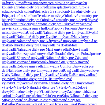
uzávierky
Predĺženia splachovacích rúrok a splachovacích
kolien
Náhradné diely pre Predĺženia splachovacích rúrok a
splachovacích kolien
Pripájacia rúra s hrdlom
Náhradné diely pre
Pripájacia rúra s hrdlom
Tesniace manžety
Odtokové armatúry pre
bidety
Náhradné diely pre Odtokové armatúry pre bidety
Rúrkové
zápachové uzávierky
Náhradné diely pre Rúrkové zápachové
uzávierky
Pripájacia rúra s hrdlom
Prípojky
Tesnenia
Umývacie
miesto
Umývadlá
Umývadlá
Náhradné diely pre Umývadlá
Dvojité
umývadlá
Náhradné diely pre Dvojité umývadlá
Nábytkové
umývadlá
Náhradné diely pre Nábytkové umývadlá
Umývadlá na
dosku
Náhradné diely pre Umývadlá na dosku
Malé
umývadlá
Náhradné diely pre Malé umývadlá
Rohové malé
umývadlo
Polozápustné umývadlá
Náhradné diely pre Polozápustné
umývadlá
Zápustné umývadlá
Náhradné diely pre Zápustné
umývadlá
Vstavané umývadlá
Náhradné diely pre Vstavané
umývadlá
Rohové umývadlá
Umývadlá Comfort
Umývadlá pre
deti
Náhradné diely pre Umývadlá pre deti
Umývadlá
Umývadlové
žľaby
Náhradné diely pre Umývadlové žľaby
Ďalšie umývadlové
výlevky
Náhradné diely pre Ďalšie umývadlové
výlevky
Umývadlové výlevky
Náhradné diely pre Umývadlové
výlevky
Výlevky
Náhradné diely pre Výlevky
Viacúčelové
drezy
Náhradné diely pre Viacúčelové drezy
Záchytné nádrže na
sadru
Umývadlá pre učebne
Príslušenstvo
Stĺpy
Náhradné diely pre
Stĺpy
Stĺpovité opláštenia
Polostĺpy
Náhradné diely pre
Polostĺpy
Príslušenstvo
Kryt odtoku
Držiak na uterák
Pripevňovací