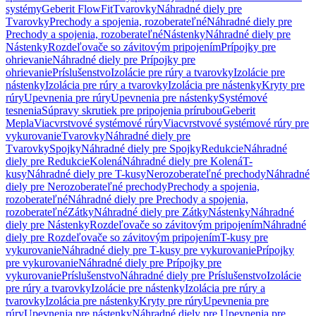
systémy
Geberit FlowFit
Tvarovky
Náhradné diely pre
Tvarovky
Prechody a spojenia, rozoberateľné
Náhradné diely pre
Prechody a spojenia, rozoberateľné
Nástenky
Náhradné diely pre
Nástenky
Rozdeľovače so závitovým pripojením
Prípojky pre
ohrievanie
Náhradné diely pre Prípojky pre
ohrievanie
Príslušenstvo
Izolácie pre rúry a tvarovky
Izolácie pre
nástenky
Izolácia pre rúry a tvarovky
Izolácia pre nástenky
Kryty pre
rúry
Upevnenia pre rúry
Upevnenia pre nástenky
Systémové
tesnenia
Súpravy skrutiek pre pripojenia prírubou
Geberit
Mepla
Viacvrstvové systémové rúry
Viacvrstvové systémové rúry pre
vykurovanie
Tvarovky
Náhradné diely pre
Tvarovky
Spojky
Náhradné diely pre Spojky
Redukcie
Náhradné
diely pre Redukcie
Kolená
Náhradné diely pre Kolená
T-
kusy
Náhradné diely pre T-kusy
Nerozoberateľné prechody
Náhradné
diely pre Nerozoberateľné prechody
Prechody a spojenia,
rozoberateľné
Náhradné diely pre Prechody a spojenia,
rozoberateľné
Zátky
Náhradné diely pre Zátky
Nástenky
Náhradné
diely pre Nástenky
Rozdeľovače so závitovým pripojením
Náhradné
diely pre Rozdeľovače so závitovým pripojením
T-kusy pre
vykurovanie
Náhradné diely pre T-kusy pre vykurovanie
Prípojky
pre vykurovanie
Náhradné diely pre Prípojky pre
vykurovanie
Príslušenstvo
Náhradné diely pre Príslušenstvo
Izolácie
pre rúry a tvarovky
Izolácie pre nástenky
Izolácia pre rúry a
tvarovky
Izolácia pre nástenky
Kryty pre rúry
Upevnenia pre
rúry
Upevnenia pre nástenky
Náhradné diely pre Upevnenia pre