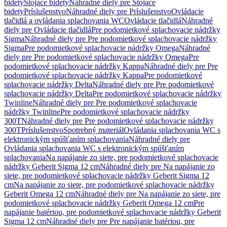
bidety
Stojace bidety
Náhradné diely pre Stojace
bidety
Príslušenstvo
Náhradné diely pre Príslušenstvo
Ovládacie
tlačidlá a ovládania splachovania WC
Ovládacie tlačidlá
Náhradné
diely pre Ovládacie tlačidlá
Pre podomietkové splachovacie nádržky
Sigma
Náhradné diely pre Pre podomietkové splachovacie nádržky
Sigma
Pre podomietkové splachovacie nádržky Omega
Náhradné
diely pre Pre podomietkové splachovacie nádržky Omega
Pre
podomietkové splachovacie nádržky Kappa
Náhradné diely pre Pre
podomietkové splachovacie nádržky Kappa
Pre podomietkové
splachovacie nádržky Delta
Náhradné diely pre Pre podomietkové
splachovacie nádržky Delta
Pre podomietkové splachovacie nádržky
Twinline
Náhradné diely pre Pre podomietkové splachovacie
nádržky Twinline
Pre podomietkové splachovacie nádržky
300T
Náhradné diely pre Pre podomietkové splachovacie nádržky
300T
Príslušenstvo
Spotrebný materiál
Ovládania splachovania WC s
elektronickým spúšťaním splachovania
Náhradné diely pre
Ovládania splachovania WC s elektronickým spúšťaním
splachovania
Na napájanie zo siete, pre podomietkové splachovacie
nádržky Geberit Sigma 12 cm
Náhradné diely pre Na napájanie zo
siete, pre podomietkové splachovacie nádržky Geberit Sigma 12
cm
Na napájanie zo siete, pre podomietkové splachovacie nádržky
Geberit Omega 12 cm
Náhradné diely pre Na napájanie zo siete, pre
podomietkové splachovacie nádržky Geberit Omega 12 cm
Pre
napájanie batériou, pre podomietkové splachovacie nádržky Geberit
Sigma 12 cm
Náhradné diely pre Pre napájanie batériou, pre