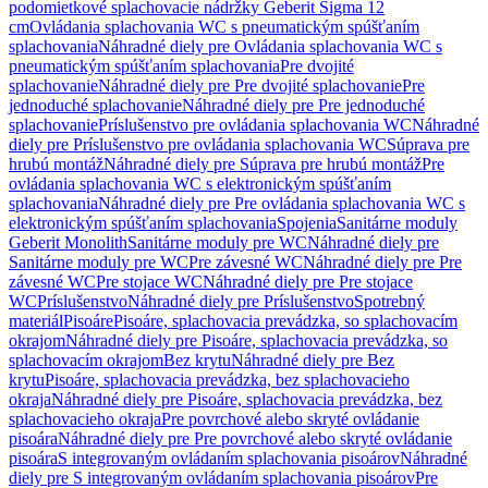
podomietkové splachovacie nádržky Geberit Sigma 12
cm
Ovládania splachovania WC s pneumatickým spúšťaním
splachovania
Náhradné diely pre Ovládania splachovania WC s
pneumatickým spúšťaním splachovania
Pre dvojité
splachovanie
Náhradné diely pre Pre dvojité splachovanie
Pre
jednoduché splachovanie
Náhradné diely pre Pre jednoduché
splachovanie
Príslušenstvo pre ovládania splachovania WC
Náhradné
diely pre Príslušenstvo pre ovládania splachovania WC
Súprava pre
hrubú montáž
Náhradné diely pre Súprava pre hrubú montáž
Pre
ovládania splachovania WC s elektronickým spúšťaním
splachovania
Náhradné diely pre Pre ovládania splachovania WC s
elektronickým spúšťaním splachovania
Spojenia
Sanitárne moduly
Geberit Monolith
Sanitárne moduly pre WC
Náhradné diely pre
Sanitárne moduly pre WC
Pre závesné WC
Náhradné diely pre Pre
závesné WC
Pre stojace WC
Náhradné diely pre Pre stojace
WC
Príslušenstvo
Náhradné diely pre Príslušenstvo
Spotrebný
materiál
Pisoáre
Pisoáre, splachovacia prevádzka, so splachovacím
okrajom
Náhradné diely pre Pisoáre, splachovacia prevádzka, so
splachovacím okrajom
Bez krytu
Náhradné diely pre Bez
krytu
Pisoáre, splachovacia prevádzka, bez splachovacieho
okraja
Náhradné diely pre Pisoáre, splachovacia prevádzka, bez
splachovacieho okraja
Pre povrchové alebo skryté ovládanie
pisoára
Náhradné diely pre Pre povrchové alebo skryté ovládanie
pisoára
S integrovaným ovládaním splachovania pisoárov
Náhradné
diely pre S integrovaným ovládaním splachovania pisoárov
Pre