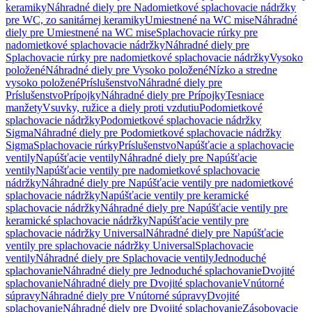
keramiky
Náhradné diely pre Nadomietkové splachovacie nádržky
pre WC, zo sanitárnej keramiky
Umiestnené na WC mise
Náhradné
diely pre Umiestnené na WC mise
Splachovacie rúrky pre
nadomietkové splachovacie nádržky
Náhradné diely pre
Splachovacie rúrky pre nadomietkové splachovacie nádržky
Vysoko
položené
Náhradné diely pre Vysoko položené
Nízko a stredne
vysoko položené
Príslušenstvo
Náhradné diely pre
Príslušenstvo
Prípojky
Náhradné diely pre Prípojky
Tesniace
manžety
Vsuvky, ružice a diely proti vzdutiu
Podomietkové
splachovacie nádržky
Podomietkové splachovacie nádržky
Sigma
Náhradné diely pre Podomietkové splachovacie nádržky
Sigma
Splachovacie rúrky
Príslušenstvo
Napúšťacie a splachovacie
ventily
Napúšťacie ventily
Náhradné diely pre Napúšťacie
ventily
Napúšťacie ventily pre nadomietkové splachovacie
nádržky
Náhradné diely pre Napúšťacie ventily pre nadomietkové
splachovacie nádržky
Napúšťacie ventily pre keramické
splachovacie nádržky
Náhradné diely pre Napúšťacie ventily pre
keramické splachovacie nádržky
Napúšťacie ventily pre
splachovacie nádržky Universal
Náhradné diely pre Napúšťacie
ventily pre splachovacie nádržky Universal
Splachovacie
ventily
Náhradné diely pre Splachovacie ventily
Jednoduché
splachovanie
Náhradné diely pre Jednoduché splachovanie
Dvojité
splachovanie
Náhradné diely pre Dvojité splachovanie
Vnútorné
súpravy
Náhradné diely pre Vnútorné súpravy
Dvojité
splachovanie
Náhradné diely pre Dvojité splachovanie
Zásobovacie