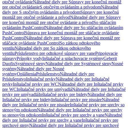
otočné ovládanie
Náhradné diely pre Súpravy pre konečnú montáž
pre otočné ovládanie
S otočným ovládaním a prívodom
Náhradné
diely pre S otočným ovládaním a prívodom
Súpravy pre konečnú
montáž pre otočné ovládanie a prívod
Náhradné diely pre Súpravy
pre konečnú montáž pre otočné ovládanie a prívod
So stláčacím
ovládaním PushControl
Náhradné diely pre So stláčacím ovládaním
PushControl
Súprava pre konečnú montáž pre stláčacie ovládanie
PushControl
Náhradné diely pre Súprava pre konečnú montáž pre
stláčacie ovládanie PushControl
So zátkou odtokového
ventilu
Náhradné diely pre So zátkou odtokového
ventilu
Príslušenstvo pre odtokové súpravy pre vane
Pripojovacie
súpravy
Prípojky vody
Inštalačné a splachovacie systémy
Geberit
Duofix
Systémové steny
Náhradné diely pre Systémové steny
Nosné
systémy
Náhradné diely pre Nosné
systémy
Opláštenia
Príslušenstvo
Náhradné diely pre
Príslušenstvo
Inštalačné prvky
Náhradné diely pre Inštalačné
prvky
Inštalačné prvky pre WC
Náhradné diely pre Inštalačné prvky
pre WC
Inštalačné prvky pre umývadlá
Náhradné diely pre Inštalačné
prvky pre umývadlá
Inštalačné prvky pre bidety
Náhradné diely pre
Inštalačné prvky pre bidety
Inštalačné prvky pre pisoáre
Náhradné
diely pre Inštalačné prvky pre pisoáre
Inštalačné prvky pre sprchy so
stenovým odtokom
Náhradné diely pre Inštalačné prvky pre sprchy
so stenovým odtokom
Inštalačné prvky pre sprchy a vane
Náhradné
diely pre Inštalačné prvky pre sprchy a vane
Inštalačné prvky pre
sprchové steny
Náhradné diely pre Inštalačné prvky pre sprchové