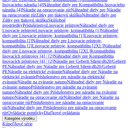
lisovacieho náradia [4]
Náhradné diely pre Kompatibilita lisovacieho
náradia [4]
Náradie na opracovanie rúr
Náhradné diely pre Náradie
na opracovanie rúr
Zátky pre tlakovú skúšku
Náhradné diely pre
Zátky pre tlakovú skúšku
Skúšobné
prostriedky
Príslušenstvo
Lisovacie prístroje
Náhradné diely pre
Lisovacie prístroje
Lisovacie prístroje, kompatibilita [1]
Náhradné
diely pre Lisovacie prístroje, kompatibilita [1]
Lisovacie prístroje,
kompatibilita [2]
Náhradné diely pre Lisovacie prístroje,
kompatibilita [2]
Lisovacie prístroje, kompatibilita [2XL]
Náhradné
diely pre Lisovacie prístroje, kompatibilita [2XL]
Kompatibilita
lisovacích prístrojov [4] / [2]
Náhradné diely pre Kompatibilita
lisovacích prístrojov [4] / [2]
Náradie pre Geberit Silent-db20/Geberit
PE
Náhradné diely pre Náradie pre Geberit Silent-db20/Geberit
PE
Náradie na elektrické zváranie
Náhradné diely pre Náradie na
elektrické zváranie
Príslušenstvo pre náradie na elektrické
zváranie
Náradie na zváranie natupo
Náhradné diely pre Náradie na
zváranie natupo
Príslušenstvo pre náradie na zváranie
natupo
Náhradné diely pre Príslušenstvo pre náradie na zváranie
natupo
Náradie na opracovanie rúr
Náhradné diely pre Náradie na
opracovanie rúr
Príslušenstvo pre náradie na opracovanie
rúr
Náhradné diely pre Príslušenstvo pre náradie na opracovanie
rúr
Ovládacie pomôcky
Diaľkové ovládania
Kategórie výrobku
Kúpeľňové série