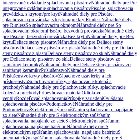
integrované ovládanie splachovania pisoárov
Náhradné diely pre Pre
integrované ovládanie splachovania pisoárov
Pisoáre, splachovacia
prevádzka, s krytom/pre kryt
Náhradné diely pre Pisoáre,
splachovacia prevádzka, s krytom/pre kryt
Rimless
Náhradné diely
pre Rimless
So splachovacím okrajom
Náhradné diely pre So
splachovacím okrajom
Pisoáre, bezvodná prevádzka
Náhradné diely
pre Pisoáre, bezvodná prevádzka
Bez krytu
Náhradné diely pre Bez
krytu
Deliace steny pisoárov
Náhradné diely pre Deliace steny
pisoárov
Deliace steny pisoárov z plastu
Náhradné diely pre Deliace
steny pisoárov z plastu
Deliace steny pisoárov zo skla
Náhradné diely
pre Deliace steny pisoárov zo skla
Deliace steny pisoárov zo
sanitárnej keramiky
Náhradné diely pre Deliace steny pisoárov zo
sanitárnej keramiky
Príslušenstvo
Náhradné diely pre
Príslušenstvo
Kryty pisoárov
Zápachové uzávierky a ich
príslušenstvo
Splachovacie rúrky, splachovacie kolená a
prechody
Náhradné diely pre Splachovacie rúrky, splachovacie
kolená a prechody
Pripevňovací materiál
Odtokové
ventily
Rozdeľovač splachovania
Prípojky zariadení
Ovládania
splachovania pisoárov
Podomietkové
Náhradné diely pre
Podomietkové
S elektronickým spúšťaním splachovania, napájanie
zo siete
Náhradné diely pre S elektronickým spúšťaním
splachovania, napájanie zo siete
S elektronickým spúšťaním
splachovania, napájanie batériou
Náhradné diely pre S
elektronickým spúšťaním splachovania, napájanie batériou
S
pneumatickým spúšťaním splachovania
Náhradné diely pre S