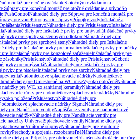
čnú montáž pre otočné ovládanie
S otočným ovládaním a
re Súpravy pre konečnú montáž pre otočné ovládanie a prívod
So
ie PushControl
Náhradné diely pre Súprava pre konečnú montáž pre
úpravy pre vane
Pripojovacie súpravy
Prípojky vody
Inštalačné a
Opláštenia
Príslušenstvo
Náhradné diely pre Príslušenstvo
Inštalačné
lá
Náhradné diely pre Inštalačné prvky pre umývadlá
Inštalačné prvky
čné prvky pre sprchy so stenovým odtokom
Náhradné diely pre
nštalačné prvky pre sprchové steny
Náhradné diely pre Inštalačné
é diely pre Inštalačné prvky pre armatúry
Inštalačné prvky pre práčky
 pre Inštalačné prvky pre konzolové zaťaženie
Inštalačné prvky pre
né zásobníky
Príslušenstvo
Náhradné diely pre Príslušenstvo
Geberit
čné prvky pre umývadlá
Náhradné diely pre Inštalačné prvky pre
é prvky pre pisoáre
Inštalačné prvky pre sprchy
Náhradné diely pre
 upevnenia
Nadomietkové splachovacie nádržky
Nadomietkové
hradné diely pre Umiestnené na WC mise
Vysoko položené
Náhradné
 nádržky pre WC, zo sanitárnej keramiky
Náhradné diely pre
plachovacie rúrky pre nadomietkové splachovacie nádržky
Náhradné
 vysoko položené
Príslušenstvo
Náhradné diely pre
Podomietkové splachovacie nádržky Sigma
Náhradné diely pre
iely pre Napúšťacie ventily
Napúšťacie ventily pre nadomietkové
chovacie nádržky
Náhradné diely pre Napúšťacie ventily pre
acie nádržky Universal
Splachovacie ventily
Náhradné diely pre
 splachovanie
Vnútorné súpravy
Náhradné diely pre Vnútorné
arovky
Prechody a spojenia, rozoberateľné
Náhradné diely pre
adné diely pre Prípojky pre ohrievanie
Príslušenstvo
Izolácie pre rúry