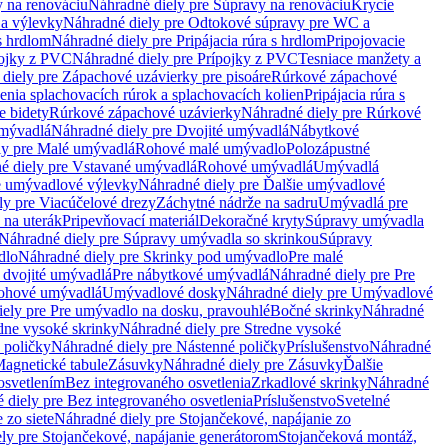
 na renováciu
Náhradné diely pre Súpravy na renováciu
Krycie
a výlevky
Náhradné diely pre Odtokové súpravy pre WC a
 s hrdlom
Náhradné diely pre Pripájacia rúra s hrdlom
Pripojovacie
ojky z PVC
Náhradné diely pre Prípojky z PVC
Tesniace manžety a
diely pre Zápachové uzávierky pre pisoáre
Rúrkové zápachové
enia splachovacích rúrok a splachovacích kolien
Pripájacia rúra s
e bidety
Rúrkové zápachové uzávierky
Náhradné diely pre Rúrkové
umývadlá
Náhradné diely pre Dvojité umývadlá
Nábytkové
ly pre Malé umývadlá
Rohové malé umývadlo
Polozápustné
é diely pre Vstavané umývadlá
Rohové umývadlá
Umývadlá
e umývadlové výlevky
Náhradné diely pre Ďalšie umývadlové
ly pre Viacúčelové drezy
Záchytné nádrže na sadru
Umývadlá pre
 na uterák
Pripevňovací materiál
Dekoračné kryty
Súpravy umývadla
Náhradné diely pre Súpravy umývadla so skrinkou
Súpravy
dlo
Náhradné diely pre Skrinky pod umývadlo
Pre malé
 dvojité umývadlá
Pre nábytkové umývadlá
Náhradné diely pre Pre
rohové umývadlá
Umývadlové dosky
Náhradné diely pre Umývadlové
ely pre Pre umývadlo na dosku, pravouhlé
Bočné skrinky
Náhradné
dne vysoké skrinky
Náhradné diely pre Stredne vysoké
 poličky
Náhradné diely pre Nástenné poličky
Príslušenstvo
Náhradné
agnetické tabule
Zásuvky
Náhradné diely pre Zásuvky
Ďalšie
osvetlením
Bez integrovaného osvetlenia
Zrkadlové skrinky
Náhradné
 diely pre Bez integrovaného osvetlenia
Príslušenstvo
Svetelné
 zo siete
Náhradné diely pre Stojančekové, napájanie zo
ly pre Stojančekové, napájanie generátorom
Stojančeková montáž,