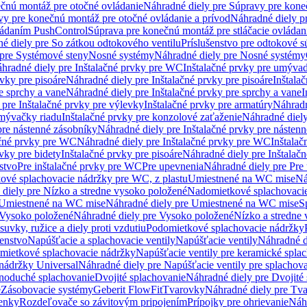
čnú montáž pre otočné ovládanie
Náhradné diely pre Súpravy pre kone
vy pre konečnú montáž pre otočné ovládanie a prívod
Náhradné diely p
vládaním PushControl
Súprava pre konečnú montáž pre stláčacie ovládan
é diely pre So zátkou odtokového ventilu
Príslušenstvo pre odtokové s
pre Systémové steny
Nosné systémy
Náhradné diely pre Nosné systémy
hradné diely pre Inštalačné prvky pre WC
Inštalačné prvky pre umývad
rvky pre pisoáre
Náhradné diely pre Inštalačné prvky pre pisoáre
Inštala
e sprchy a vane
Náhradné diely pre Inštalačné prvky pre sprchy a vane
I
 pre Inštalačné prvky pre výlevky
Inštalačné prvky pre armatúry
Náhradn
umývačky riadu
Inštalačné prvky pre konzolové zaťaženie
Náhradné diely
pre nástenné zásobníky
Náhradné diely pre Inštalačné prvky pre násten
ačné prvky pre WC
Náhradné diely pre Inštalačné prvky pre WC
Inštala
vky pre bidety
Inštalačné prvky pre pisoáre
Náhradné diely pre Inštalačn
stvo
Pre inštalačné prvky pre WC
Pre upevnenia
Náhradné diely pre Pre
ové splachovacie nádržky pre WC, z plastu
Umiestnené na WC mise
Ná
diely pre Nízko a stredne vysoko položené
Nadomietkové splachovacie
Umiestnené na WC mise
Náhradné diely pre Umiestnené na WC mise
S
Vysoko položené
Náhradné diely pre Vysoko položené
Nízko a stredne
suvky, ružice a diely proti vzdutiu
Podomietkové splachovacie nádržky
šenstvo
Napúšťacie a splachovacie ventily
Napúšťacie ventily
Náhradné d
omietkové splachovacie nádržky
Napúšťacie ventily pre keramické spla
 nádržky Universal
Náhradné diely pre Napúšťacie ventily pre splachov
dnoduché splachovanie
Dvojité splachovanie
Náhradné diely pre Dvojité
e
Zásobovacie systémy
Geberit FlowFit
Tvarovky
Náhradné diely pre Tv
tenky
Rozdeľovače so závitovým pripojením
Prípojky pre ohrievanie
Náhr