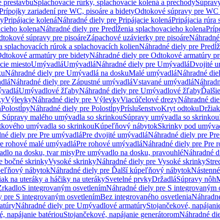
e prestavbu
Splachovacie rúrky, splachovacie kolená a prechody
Súpravy
Prípojky zariadení pre WC, pisoáre a bidety
Odtokové súpravy pre WC 
ky
Pripájacie kolená
Náhradné diely pre Pripájacie kolená
Pripájacia rúra
acieho kolena
Náhradné diely pre Predĺženia splachovacieho kolena
Príp
dtokové súpravy pre pisoáre
Zápachové uzávierky pre pisoáre
Náhradné 
a splachovacích rúrok a splachovacích kolien
Náhradné diely pre Predĺž
dtokové armatúry pre bidety
Náhradné diely pre Odtokové armatúry pr
ie miesto
Umývadlá
Umývadlá
Náhradné diely pre Umývadlá
Dvojité 
ku
Náhradné diely pre Umývadlá na dosku
Malé umývadlá
Náhradné die
dlá
Náhradné diely pre Zápustné umývadlá
Vstavané umývadlá
Náhradn
vadlá
Umývadlové žľaby
Náhradné diely pre Umývadlové žľaby
Ďalši
ky
Výlevky
Náhradné diely pre Výlevky
Viacúčelové drezy
Náhradné die
a
Polostĺpy
Náhradné diely pre Polostĺpy
Príslušenstvo
Kryt odtoku
Držiak
e Súpravy malého umývadla so skrinkou
Súpravy umývadla so skrinkou
tkového umývadla so skrinkou
Kúpeľňový nábytok
Skrinky pod umýva
né diely pre Pre umývadlá
Pre dvojité umývadlá
Náhradné diely pre Pre
re rohové malé umývadlá
Pre rohové umývadlá
Náhradné diely pre Pre 
dlo na dosku, tvar misy
Pre umývadlo na dosku, pravouhlé
Náhradné di
e bočné skrinky
Vysoké skrinky
Náhradné diely pre Vysoké skrinky
Stre
peľňový nábytok
Náhradné diely pre Ďalší kúpeľňový nábytok
Nástenné
ak na uteráky a háčiky na uteráky
Svetelné prvky
Držadlá
Súpravy nôh
M
Zrkadlo
S integrovaným osvetlením
Náhradné diely pre S integrovaným 
y pre S integrovaným osvetlením
Bez integrovaného osvetlenia
Náhradné
atúry
Náhradné diely pre Umývadlové armatúry
Stojančekové, napájanie
, napájanie batériou
Stojančekové, napájanie generátorom
Náhradné die