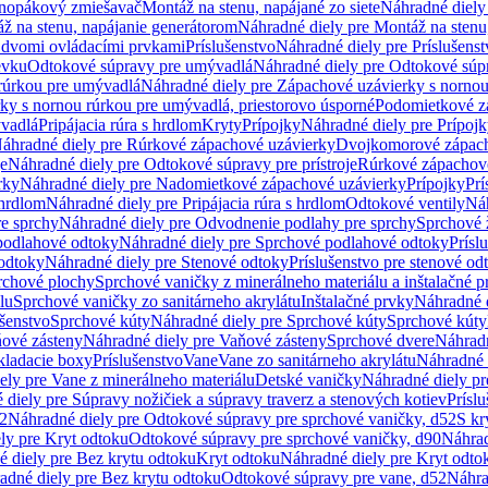
dnopákový zmiešavač
Montáž na stenu, napájané zo siete
Náhradné diely 
ž na stenu, napájanie generátorom
Náhradné diely pre Montáž na stenu
s dvomi ovládacími prvkami
Príslušenstvo
Náhradné diely pre Príslušenst
evku
Odtokové súpravy pre umývadlá
Náhradné diely pre Odtokové súp
rúrkou pre umývadlá
Náhradné diely pre Zápachové uzávierky s norno
ky s nornou rúrkou pre umývadlá, priestorovo úsporné
Podomietkové z
ývadlá
Pripájacia rúra s hrdlom
Kryty
Prípojky
Náhradné diely pre Prípoj
áhradné diely pre Rúrkové zápachové uzávierky
Dvojkomorové zápach
je
Náhradné diely pre Odtokové súpravy pre prístroje
Rúrkové zápachov
rky
Náhradné diely pre Nadomietkové zápachové uzávierky
Prípojky
Prí
 hrdlom
Náhradné diely pre Pripájacia rúra s hrdlom
Odtokové ventily
Náh
e sprchy
Náhradné diely pre Odvodnenie podlahy pre sprchy
Sprchové 
podlahové odtoky
Náhradné diely pre Sprchové podlahové odtoky
Prísl
odtoky
Náhradné diely pre Stenové odtoky
Príslušenstvo pre stenové od
rchové plochy
Sprchové vaničky z minerálneho materiálu a inštalačné 
lu
Sprchové vaničky zo sanitárneho akrylátu
Inštalačné prvky
Náhradné d
ušenstvo
Sprchové kúty
Náhradné diely pre Sprchové kúty
Sprchové kúty
ové zásteny
Náhradné diely pre Vaňové zásteny
Sprchové dvere
Náhradn
ladacie boxy
Príslušenstvo
Vane
Vane zo sanitárneho akrylátu
Náhradné d
ely pre Vane z minerálneho materiálu
Detské vaničky
Náhradné diely pr
diely pre Súpravy nožičiek a súpravy traverz a stenových kotiev
Prísl
52
Náhradné diely pre Odtokové súpravy pre sprchové vaničky, d52
S kr
ly pre Kryt odtoku
Odtokové súpravy pre sprchové vaničky, d90
Náhrad
 diely pre Bez krytu odtoku
Kryt odtoku
Náhradné diely pre Kryt odto
adné diely pre Bez krytu odtoku
Odtokové súpravy pre vane, d52
Náhra