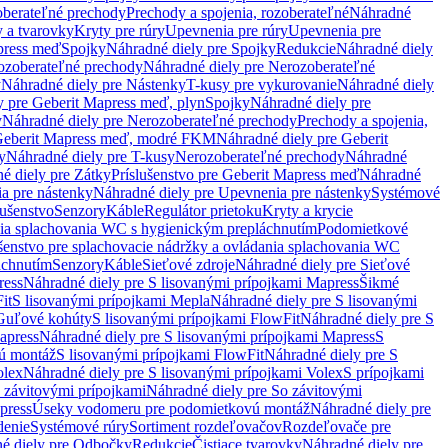
oberateľné prechody
Prechody a spojenia, rozoberateľné
Náhradné
y a tvarovky
Kryty pre rúry
Upevnenia pre rúry
Upevnenia pre
press meď
Spojky
Náhradné diely pre Spojky
Redukcie
Náhradné diely
ozoberateľné prechody
Náhradné diely pre Nerozoberateľné
y
Náhradné diely pre Nástenky
T-kusy pre vykurovanie
Náhradné diely
y pre Geberit Mapress meď, plyn
Spojky
Náhradné diely pre
y
Náhradné diely pre Nerozoberateľné prechody
Prechody a spojenia,
eberit Mapress meď, modré FKM
Náhradné diely pre Geberit
y
Náhradné diely pre T-kusy
Nerozoberateľné prechody
Náhradné
é diely pre Zátky
Príslušenstvo pre Geberit Mapress meď
Náhradné
a pre nástenky
Náhradné diely pre Upevnenia pre nástenky
Systémové
lušenstvo
Senzory
Káble
Regulátor prietoku
Kryty a krycie
nia splachovania WC s hygienickým prepláchnutím
Podomietkové
ušenstvo pre splachovacie nádržky a ovládania splachovania WC
áchnutím
Senzory
Káble
Sieťové zdroje
Náhradné diely pre Sieťové
ress
Náhradné diely pre S lisovanými prípojkami Mapress
Šikmé
it
S lisovanými prípojkami Mepla
Náhradné diely pre S lisovanými
 Guľové kohúty
S lisovanými prípojkami FlowFit
Náhradné diely pre S
apress
Náhradné diely pre S lisovanými prípojkami Mapress
S
ú montáž
S lisovanými prípojkami FlowFit
Náhradné diely pre S
olex
Náhradné diely pre S lisovanými prípojkami Volex
S prípojkami
 závitovými prípojkami
Náhradné diely pre So závitovými
press
Úseky vodomeru pre podomietkovú montáž
Náhradné diely pre
denie
Systémové rúry
Sortiment rozdeľovačov
Rozdeľovače pre
é diely pre Odbočky
Redukcie
Čistiace tvarovky
Náhradné diely pre