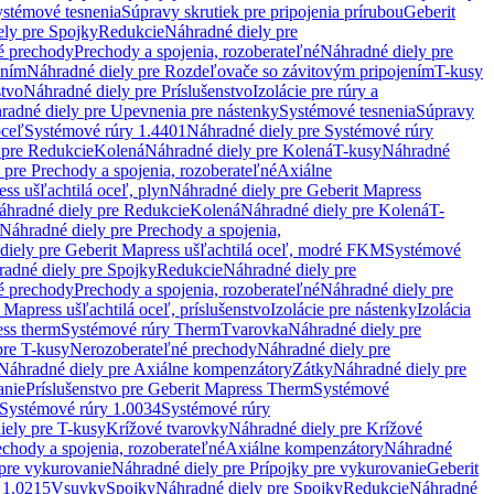
stémové tesnenia
Súpravy skrutiek pre pripojenia prírubou
Geberit
ely pre Spojky
Redukcie
Náhradné diely pre
é prechody
Prechody a spojenia, rozoberateľné
Náhradné diely pre
ením
Náhradné diely pre Rozdeľovače so závitovým pripojením
T-kusy
stvo
Náhradné diely pre Príslušenstvo
Izolácie pre rúry a
radné diely pre Upevnenia pre nástenky
Systémové tesnenia
Súpravy
oceľ
Systémové rúry 1.4401
Náhradné diely pre Systémové rúry
 pre Redukcie
Kolená
Náhradné diely pre Kolená
T-kusy
Náhradné
 pre Prechody a spojenia, rozoberateľné
Axiálne
ss ušľachtilá oceľ, plyn
Náhradné diely pre Geberit Mapress
áhradné diely pre Redukcie
Kolená
Náhradné diely pre Kolená
T-
Náhradné diely pre Prechody a spojenia,
diely pre Geberit Mapress ušľachtilá oceľ, modré FKM
Systémové
adné diely pre Spojky
Redukcie
Náhradné diely pre
é prechody
Prechody a spojenia, rozoberateľné
Náhradné diely pre
 Mapress ušľachtilá oceľ, príslušenstvo
Izolácie pre nástenky
Izolácia
ess therm
Systémové rúry Therm
Tvarovka
Náhradné diely pre
pre T-kusy
Nerozoberateľné prechody
Náhradné diely pre
Náhradné diely pre Axiálne kompenzátory
Zátky
Náhradné diely pre
anie
Príslušenstvo pre Geberit Mapress Therm
Systémové
Systémové rúry 1.0034
Systémové rúry
iely pre T-kusy
Krížové tvarovky
Náhradné diely pre Krížové
echody a spojenia, rozoberateľné
Axiálne kompenzátory
Náhradné
 pre vykurovanie
Náhradné diely pre Prípojky pre vykurovanie
Geberit
 1.0215
Vsuvky
Spojky
Náhradné diely pre Spojky
Redukcie
Náhradné