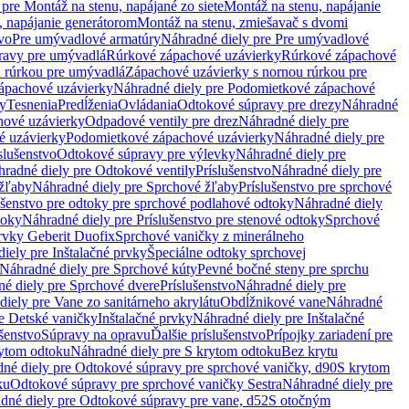
pre Montáž na stenu, napájané zo siete
Montáž na stenu, napájanie
, napájanie generátorom
Montáž na stenu, zmiešavač s dvomi
vo
Pre umývadlové armatúry
Náhradné diely pre Pre umývadlové
ravy pre umývadlá
Rúrkové zápachové uzávierky
Rúrkové zápachové
u rúrkou pre umývadlá
Zápachové uzávierky s nornou rúrkou pre
ápachové uzávierky
Náhradné diely pre Podomietkové zápachové
ky
Tesnenia
Predĺženia
Ovládania
Odtokové súpravy pre drezy
Náhradné
ové uzávierky
Odpadové ventily pre drez
Náhradné diely pre
é uzávierky
Podomietkové zápachové uzávierky
Náhradné diely pre
slušenstvo
Odtokové súpravy pre výlevky
Náhradné diely pre
radné diely pre Odtokové ventily
Príslušenstvo
Náhradné diely pre
žľaby
Náhradné diely pre Sprchové žľaby
Príslušenstvo pre sprchové
ušenstvo pre odtoky pre sprchové podlahové odtoky
Náhradné diely
toky
Náhradné diely pre Príslušenstvo pre stenové odtoky
Sprchové
prvky Geberit Duofix
Sprchové vaničky z minerálneho
iely pre Inštalačné prvky
Špeciálne odtoky sprchovej
Náhradné diely pre Sprchové kúty
Pevné bočné steny pre sprchu
é diely pre Sprchové dvere
Príslušenstvo
Náhradné diely pre
iely pre Vane zo sanitárneho akrylátu
Obdĺžnikové vane
Náhradné
e Detské vaničky
Inštalačné prvky
Náhradné diely pre Inštalačné
ušenstvo
Súpravy na opravu
Ďalšie príslušenstvo
Prípojky zariadení pre
ytom odtoku
Náhradné diely pre S krytom odtoku
Bez krytu
né diely pre Odtokové súpravy pre sprchové vaničky, d90
S krytom
ku
Odtokové súpravy pre sprchové vaničky Sestra
Náhradné diely pre
dné diely pre Odtokové súpravy pre vane, d52
S otočným