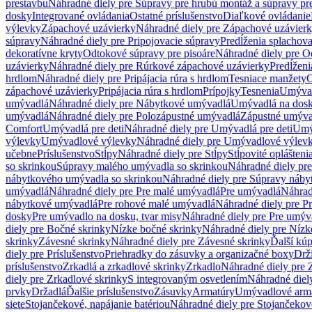
prestavbu
Náhradné diely pre Súpravy pre hrubú montáž a súpravy pr
dosky
Integrované ovládania
Ostatné príslušenstvo
Diaľkové ovládanie
výlevky
Zápachové uzávierky
Náhradné diely pre Zápachové uzávier
súpravy
Náhradné diely pre Pripojovacie súpravy
Predĺženia splachov
dekoratívne kryty
Odtokové súpravy pre pisoáre
Náhradné diely pre O
uzávierky
Náhradné diely pre Rúrkové zápachové uzávierky
Predĺženi
hrdlom
Náhradné diely pre Pripájacia rúra s hrdlom
Tesniace manžety
O
zápachové uzávierky
Pripájacia rúra s hrdlom
Prípojky
Tesnenia
Umývac
umývadlá
Náhradné diely pre Nábytkové umývadlá
Umývadlá na dos
umývadlá
Náhradné diely pre Polozápustné umývadlá
Zápustné umýva
Comfort
Umývadlá pre deti
Náhradné diely pre Umývadlá pre deti
Umý
výlevky
Umývadlové výlevky
Náhradné diely pre Umývadlové výlev
učebne
Príslušenstvo
Stĺpy
Náhradné diely pre Stĺpy
Stĺpovité oplášteni
so skrinkou
Súpravy malého umývadla so skrinkou
Náhradné diely pr
nábytkového umývadla so skrinkou
Náhradné diely pre Súpravy náby
umývadlá
Náhradné diely pre Pre malé umývadlá
Pre umývadlá
Náhrad
nábytkové umývadlá
Pre rohové malé umývadlá
Náhradné diely pre P
dosky
Pre umývadlo na dosku, tvar misy
Náhradné diely pre Pre umýva
diely pre Bočné skrinky
Nízke bočné skrinky
Náhradné diely pre Nízk
skrinky
Závesné skrinky
Náhradné diely pre Závesné skrinky
Ďalší kú
diely pre Príslušenstvo
Priehradky do zásuvky a organizačné boxy
Drži
príslušenstvo
Zrkadlá a zrkadlové skrinky
Zrkadlo
Náhradné diely pre 
diely pre Zrkadlové skrinky
S integrovaným osvetlením
Náhradné diel
prvky
Držadlá
Ďalšie príslušenstvo
Zásuvky
Armatúry
Umývadlové arm
siete
Stojančekové, napájanie batériou
Náhradné diely pre Stojančekové