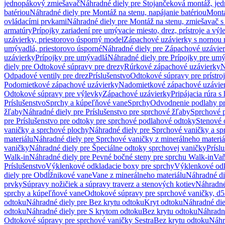
jednopákový zmiešavač
Náhradné diely pre Stojančeková montáž, je
batériou
Náhradné diely pre Montáž na stenu, napájanie batériou
Montá
ovládacími prvkami
Náhradné diely pre Montáž na stenu, zmiešavač 
armatúry
Prípojky zariadení pre umývacie miesto, drez, prístroje a výl
uzávierky, priestorovo úsporný model
Zápachové uzávierky s nornou 
umývadlá, priestorovo úsporné
Náhradné diely pre Zápachové uzávier
uzávierky
Prípojky pre umývadlá
Náhradné diely pre Prípojky pre um
diely pre Odtokové súpravy pre drezy
Rúrkové zápachové uzávierky
N
Odpadové ventily pre drez
Príslušenstvo
Odtokové súpravy pre prístro
Podomietkové zápachové uzávierky
Nadomietkové zápachové uzávie
Odtokové súpravy pre výlevky
Zápachové uzávierky
Pripájacia rúra s
Príslušenstvo
Sprchy a kúpeľňové vane
Sprchy
Odvodnenie podlahy pr
žľaby
Náhradné diely pre Príslušenstvo pre sprchové žľaby
Sprchové 
pre Príslušenstvo pre odtoky pre sprchové podlahové odtoky
Stenové 
vaničky a sprchové plochy
Náhradné diely pre Sprchové vaničky a sp
materiálu
Náhradné diely pre Sprchové vaničky z minerálneho materiá
vaničky
Náhradné diely pre Špeciálne odtoky sprchovej vaničky
Prísl
Walk-in
Náhradné diely pre Pevné bočné steny pre sprchu Walk-in
Vaň
Príslušenstvo
Výklenkové odkladacie boxy pre sprchy
Výklenkové odk
diely pre Obdĺžnikové vane
Vane z minerálneho materiálu
Náhradné di
prvky
Súpravy nožičiek a súpravy traverz a stenových kotiev
Náhradné 
sprchy a kúpeľňové vane
Odtokové súpravy pre sprchové vaničky, d
odtoku
Náhradné diely pre Bez krytu odtoku
Kryt odtoku
Náhradné die
odtoku
Náhradné diely pre S krytom odtoku
Bez krytu odtoku
Náhradné
Odtokové súpravy pre sprchové vaničky Sestra
Bez krytu odtoku
Náhr