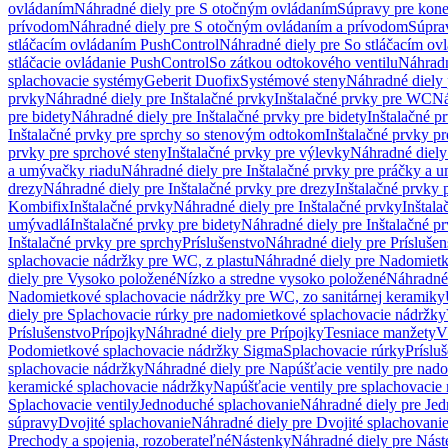
ovládaním
Náhradné diely pre S otočným ovládaním
Súpravy pre kone
prívodom
Náhradné diely pre S otočným ovládaním a prívodom
Súpra
stláčacím ovládaním PushControl
Náhradné diely pre So stláčacím o
stláčacie ovládanie PushControl
So zátkou odtokového ventilu
Náhradn
splachovacie systémy
Geberit Duofix
Systémové steny
Náhradné diely 
prvky
Náhradné diely pre Inštalačné prvky
Inštalačné prvky pre WC
Ná
pre bidety
Náhradné diely pre Inštalačné prvky pre bidety
Inštalačné p
Inštalačné prvky pre sprchy so stenovým odtokom
Inštalačné prvky pr
prvky pre sprchové steny
Inštalačné prvky pre výlevky
Náhradné diely
a umývačky riadu
Náhradné diely pre Inštalačné prvky pre práčky a 
drezy
Náhradné diely pre Inštalačné prvky pre drezy
Inštalačné prvky 
Kombifix
Inštalačné prvky
Náhradné diely pre Inštalačné prvky
Inštal
umývadlá
Inštalačné prvky pre bidety
Náhradné diely pre Inštalačné pr
Inštalačné prvky pre sprchy
Príslušenstvo
Náhradné diely pre Príslušen
splachovacie nádržky pre WC, z plastu
Náhradné diely pre Nadomietk
diely pre Vysoko položené
Nízko a stredne vysoko položené
Náhradné 
Nadomietkové splachovacie nádržky pre WC, zo sanitárnej keramiky
diely pre Splachovacie rúrky pre nadomietkové splachovacie nádržky
Príslušenstvo
Prípojky
Náhradné diely pre Prípojky
Tesniace manžety
V
Podomietkové splachovacie nádržky Sigma
Splachovacie rúrky
Príslu
splachovacie nádržky
Náhradné diely pre Napúšťacie ventily pre nad
keramické splachovacie nádržky
Napúšťacie ventily pre splachovacie
Splachovacie ventily
Jednoduché splachovanie
Náhradné diely pre Je
súpravy
Dvojité splachovanie
Náhradné diely pre Dvojité splachovani
Prechody a spojenia, rozoberateľné
Nástenky
Náhradné diely pre Nás