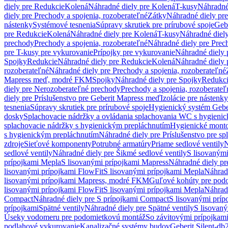
diely pre Redukcie
Kolená
Náhradné diely pre Kolená
T-kusy
Náhradné
diely pre Prechody a spojenia, rozoberateľné
Zátky
Náhradné diely pr
nástenky
Systémové tesnenia
Súpravy skrutiek pre prírubové spoje
Geb
pre Redukcie
Kolená
Náhradné diely pre Kolená
T-kusy
Náhradné diely
prechody
Prechody a spojenia, rozoberateľné
Náhradné diely pre Prech
pre T-kusy pre vykurovanie
Prípojky pre vykurovanie
Náhradné diely 
Spojky
Redukcie
Náhradné diely pre Redukcie
Kolená
Náhradné diely 
rozoberateľné
Náhradné diely pre Prechody a spojenia, rozoberateľné
Mapress meď, modré FKM
Spojky
Náhradné diely pre Spojky
Redukc
diely pre Nerozoberateľné prechody
Prechody a spojenia, rozoberateľ
diely pre Príslušenstvo pre Geberit Mapress meď
Izolácie pre nástenky
tesnenia
Súpravy skrutiek pre prírubové spoje
Hygienický systém Gebe
dosky
Splachovacie nádržky a ovládania splachovania WC s hygieni
splachovacie nádržky s hygienickým prepláchnutím
Hygienické mont
s hygienickým prepláchnutím
Náhradné diely pre Príslušenstvo pre s
zdroje
Sieťové komponenty
Potrubné armatúry
Priame sedlové ventily
N
sedlové ventily
Náhradné diely pre Šikmé sedlové ventily
S lisovanými
prípojkami Mepla
S lisovanými prípojkami Mapress
Náhradné diely pr
lisovanými prípojkami FlowFit
S lisovanými prípojkami Mepla
Náhrad
lisovanými prípojkami Mapress, modré FKM
Guľové kohúty pre pod
lisovanými prípojkami FlowFit
S lisovanými prípojkami Mepla
Náhrad
Compact
Náhradné diely pre S prípojkami Compact
S lisovanými príp
prípojkami
Spätné ventily
Náhradné diely pre Spätné ventily
S lisovan
Úseky vodomeru pre podomietkovú montáž
So závitovými prípojkam
podlahové vykurovanie
Kanalizačné systémy budov
Geberit Silent-db