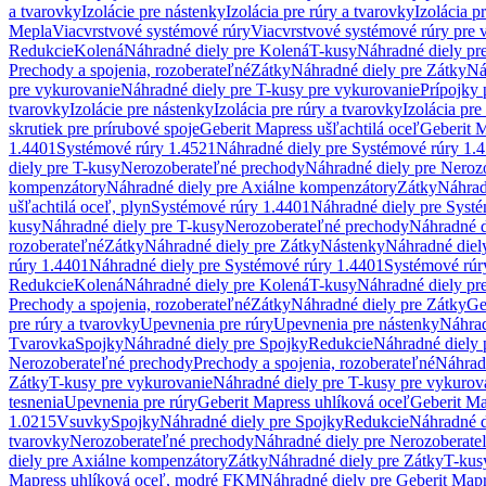
a tvarovky
Izolácie pre nástenky
Izolácia pre rúry a tvarovky
Izolácia p
Mepla
Viacvrstvové systémové rúry
Viacvrstvové systémové rúry pre 
Redukcie
Kolená
Náhradné diely pre Kolená
T-kusy
Náhradné diely pr
Prechody a spojenia, rozoberateľné
Zátky
Náhradné diely pre Zátky
Ná
pre vykurovanie
Náhradné diely pre T-kusy pre vykurovanie
Prípojky 
tvarovky
Izolácie pre nástenky
Izolácia pre rúry a tvarovky
Izolácia pre
skrutiek pre prírubové spoje
Geberit Mapress ušľachtilá oceľ
Geberit M
1.4401
Systémové rúry 1.4521
Náhradné diely pre Systémové rúry 1.
diely pre T-kusy
Nerozoberateľné prechody
Náhradné diely pre Neroz
kompenzátory
Náhradné diely pre Axiálne kompenzátory
Zátky
Náhrad
ušľachtilá oceľ, plyn
Systémové rúry 1.4401
Náhradné diely pre Syst
kusy
Náhradné diely pre T-kusy
Nerozoberateľné prechody
Náhradné d
rozoberateľné
Zátky
Náhradné diely pre Zátky
Nástenky
Náhradné diel
rúry 1.4401
Náhradné diely pre Systémové rúry 1.4401
Systémové rúr
Redukcie
Kolená
Náhradné diely pre Kolená
T-kusy
Náhradné diely pr
Prechody a spojenia, rozoberateľné
Zátky
Náhradné diely pre Zátky
Ge
pre rúry a tvarovky
Upevnenia pre rúry
Upevnenia pre nástenky
Náhrad
Tvarovka
Spojky
Náhradné diely pre Spojky
Redukcie
Náhradné diely 
Nerozoberateľné prechody
Prechody a spojenia, rozoberateľné
Náhradn
Zátky
T-kusy pre vykurovanie
Náhradné diely pre T-kusy pre vykurov
tesnenia
Upevnenia pre rúry
Geberit Mapress uhlíková oceľ
Geberit Ma
1.0215
Vsuvky
Spojky
Náhradné diely pre Spojky
Redukcie
Náhradné d
tvarovky
Nerozoberateľné prechody
Náhradné diely pre Nerozoberate
diely pre Axiálne kompenzátory
Zátky
Náhradné diely pre Zátky
T-kus
Mapress uhlíková oceľ, modré FKM
Náhradné diely pre Geberit Map