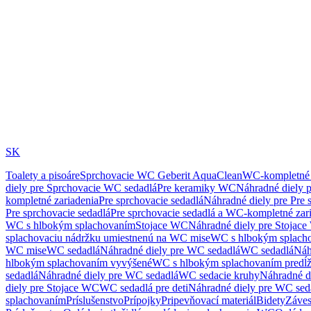
SK
Toalety a pisoáre
Sprchovacie WC Geberit AquaClean
WC-kompletné 
diely pre Sprchovacie WC sedadlá
Pre keramiky WC
Náhradné diely 
kompletné zariadenia
Pre sprchovacie sedadlá
Náhradné diely pre Pre 
Pre sprchovacie sedadlá
Pre sprchovacie sedadlá a WC-kompletné zar
WC s hlbokým splachovaním
Stojace WC
Náhradné diely pre Stojac
splachovaciu nádržku umiestnenú na WC mise
WC s hlbokým splach
WC mise
WC sedadlá
Náhradné diely pre WC sedadlá
WC sedadlá
Náh
hlbokým splachovaním vyvýšené
WC s hlbokým splachovaním predĺ
sedadlá
Náhradné diely pre WC sedadlá
WC sedacie kruhy
Náhradné d
diely pre Stojace WC
WC sedadlá pre deti
Náhradné diely pre WC seda
splachovaním
Príslušenstvo
Prípojky
Pripevňovací materiál
Bidety
Záves