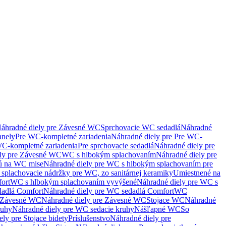
áhradné diely pre Závesné WC
Sprchovacie WC sedadlá
Náhradné
anely
Pre WC-kompletné zariadenia
Náhradné diely pre Pre WC-
C-kompletné zariadenia
Pre sprchovacie sedadlá
Náhradné diely pre
ely pre Závesné WC
WC s hlbokým splachovaním
Náhradné diely pre
nú na WC mise
Náhradné diely pre WC s hlbokým splachovaním pre
splachovacie nádržky pre WC, zo sanitárnej keramiky
Umiestnené na
ort
WC s hlbokým splachovaním vyvýšené
Náhradné diely pre WC s
adlá Comfort
Náhradné diely pre WC sedadlá Comfort
WC
Závesné WC
Náhradné diely pre Závesné WC
Stojace WC
Náhradné
ruhy
Náhradné diely pre WC sedacie kruhy
Nášľapné WC
So
ly pre Stojace bidety
Príslušenstvo
Náhradné diely pre