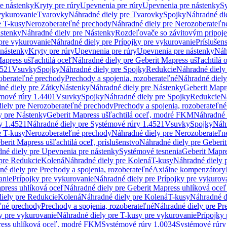
re nástenky
Kryty pre rúry
Upevnenia pre rúry
Upevnenia pre nástenky
Sy
vykurovanie
Tvarovky
Náhradné diely pre Tvarovky
Spojky
Náhradné di
e T-kusy
Nerozoberateľné prechody
Náhradné diely pre Nerozoberateľn
stenky
Náhradné diely pre Nástenky
Rozdeľovače so závitovým pripoj
pre vykurovanie
Náhradné diely pre Prípojky pre vykurovanie
Príslušen
 nástenky
Kryty pre rúry
Upevnenia pre rúry
Upevnenia pre nástenky
Náh
apress ušľachtilá oceľ
Náhradné diely pre Geberit Mapress ušľachtilá 
4521
Vsuvky
Spojky
Náhradné diely pre Spojky
Redukcie
Náhradné diely
oberateľné prechody
Prechody a spojenia, rozoberateľné
Náhradné diely
né diely pre Zátky
Nástenky
Náhradné diely pre Nástenky
Geberit Mapre
émové rúry 1.4401
Vsuvky
Spojky
Náhradné diely pre Spojky
Redukcie
N
iely pre Nerozoberateľné prechody
Prechody a spojenia, rozoberateľné
y pre Nástenky
Geberit Mapress ušľachtilá oceľ, modré FKM
Náhradné 
y 1.4521
Náhradné diely pre Systémové rúry 1.4521
Vsuvky
Spojky
Náhr
e T-kusy
Nerozoberateľné prechody
Náhradné diely pre Nerozoberateľn
berit Mapress ušľachtilá oceľ, príslušenstvo
Náhradné diely pre Geberit
né diely pre Upevnenia pre nástenky
Systémové tesnenia
Geberit Mapr
pre Redukcie
Kolená
Náhradné diely pre Kolená
T-kusy
Náhradné diely 
é diely pre Prechody a spojenia, rozoberateľné
Axiálne kompenzátory
anie
Prípojky pre vykurovanie
Náhradné diely pre Prípojky pre vykurov
press uhlíková oceľ
Náhradné diely pre Geberit Mapress uhlíková oceľ
iely pre Redukcie
Kolená
Náhradné diely pre Kolená
T-kusy
Náhradné d
ľné prechody
Prechody a spojenia, rozoberateľné
Náhradné diely pre Pr
y pre vykurovanie
Náhradné diely pre T-kusy pre vykurovanie
Prípojky
ress uhlíková oceľ, modré FKM
Systémové rúry 1.0034
Systémové rúry