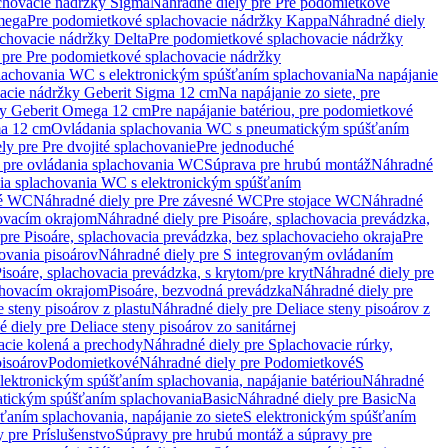
chovacie nádržky Sigma
Náhradné diely pre Pre podomietkové
mega
Pre podomietkové splachovacie nádržky Kappa
Náhradné diely
chovacie nádržky Delta
Pre podomietkové splachovacie nádržky
 pre Pre podomietkové splachovacie nádržky
plachovania WC s elektronickým spúšťaním splachovania
Na napájanie
vacie nádržky Geberit Sigma 12 cm
Na napájanie zo siete, pre
žky Geberit Omega 12 cm
Pre napájanie batériou, pre podomietkové
ma 12 cm
Ovládania splachovania WC s pneumatickým spúšťaním
ly pre Pre dvojité splachovanie
Pre jednoduché
o pre ovládania splachovania WC
Súprava pre hrubú montáž
Náhradné
nia splachovania WC s elektronickým spúšťaním
né WC
Náhradné diely pre Pre závesné WC
Pre stojace WC
Náhradné
hovacím okrajom
Náhradné diely pre Pisoáre, splachovacia prevádzka,
pre Pisoáre, splachovacia prevádzka, bez splachovacieho okraja
Pre
ovania pisoárov
Náhradné diely pre S integrovaným ovládaním
isoáre, splachovacia prevádzka, s krytom/pre kryt
Náhradné diely pre
chovacím okrajom
Pisoáre, bezvodná prevádzka
Náhradné diely pre
e steny pisoárov z plastu
Náhradné diely pre Deliace steny pisoárov z
 diely pre Deliace steny pisoárov zo sanitárnej
acie kolená a prechody
Náhradné diely pre Splachovacie rúrky,
pisoárov
Podomietkové
Náhradné diely pre Podomietkové
S
lektronickým spúšťaním splachovania, napájanie batériou
Náhradné
atickým spúšťaním splachovania
Basic
Náhradné diely pre Basic
Na
ťaním splachovania, napájanie zo siete
S elektronickým spúšťaním
 pre Príslušenstvo
Súpravy pre hrubú montáž a súpravy pre