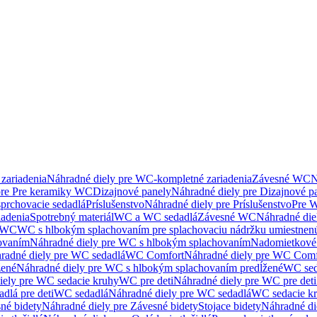
zariadenia
Náhradné diely pre WC-kompletné zariadenia
Závesné WC
N
pre Pre keramiky WC
Dizajnové panely
Náhradné diely pre Dizajnové p
sprchovacie sedadlá
Príslušenstvo
Náhradné diely pre Príslušenstvo
Pre W
iadenia
Spotrebný materiál
WC a WC sedadlá
Závesné WC
Náhradné di
e WC
WC s hlbokým splachovaním pre splachovaciu nádržku umiestne
ovaním
Náhradné diely pre WC s hlbokým splachovaním
Nadomietkové 
radné diely pre WC sedadlá
WC Comfort
Náhradné diely pre WC Comf
žené
Náhradné diely pre WC s hlbokým splachovaním predĺžené
WC sed
iely pre WC sedacie kruhy
WC pre deti
Náhradné diely pre WC pre deti
dlá pre deti
WC sedadlá
Náhradné diely pre WC sedadlá
WC sedacie k
né bidety
Náhradné diely pre Závesné bidety
Stojace bidety
Náhradné die