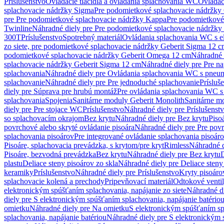
Príslušenstvo
Ovládacie tlačidlá a ovládania splachovania WC
Ovládaci
splachovacie nádržky Sigma
Pre podomietkové splachovacie nádržk
pre Pre podomietkové splachovacie nádržky Kappa
Pre podomietkové
Twinline
Náhradné diely pre Pre podomietkové splachovacie nádržky
300T
Príslušenstvo
Spotrebný materiál
Ovládania splachovania WC s e
zo siete, pre podomietkové splachovacie nádržky Geberit Sigma 12 
podomietkové splachovacie nádržky Geberit Omega 12 cm
Náhradné 
splachovacie nádržky Geberit Sigma 12 cm
Náhradné diely pre Pre n
splachovania
Náhradné diely pre Ovládania splachovania WC s pneu
splachovanie
Náhradné diely pre Pre jednoduché splachovanie
Prísluš
diely pre Súprava pre hrubú montáž
Pre ovládania splachovania WC s
splachovania
Spojenia
Sanitárne moduly Geberit Monolith
Sanitárne m
diely pre Pre stojace WC
Príslušenstvo
Náhradné diely pre Príslušenst
so splachovacím okrajom
Bez krytu
Náhradné diely pre Bez krytu
Piso
povrchové alebo skryté ovládanie pisoára
Náhradné diely pre Pre povr
splachovania pisoárov
Pre integrované ovládanie splachovania pisoár
Pisoáre, splachovacia prevádzka, s krytom/pre kryt
Rimless
Náhradné d
Pisoáre, bezvodná prevádzka
Bez krytu
Náhradné diely pre Bez krytu
D
plastu
Deliace steny pisoárov zo skla
Náhradné diely pre Deliace steny
keramiky
Príslušenstvo
Náhradné diely pre Príslušenstvo
Kryty pisoáro
splachovacie kolená a prechody
Pripevňovací materiál
Odtokové venti
elektronickým spúšťaním splachovania, napájanie zo siete
Náhradné di
diely pre S elektronickým spúšťaním splachovania, napájanie batério
omietku
Náhradné diely pre Na omietku
S elektronickým spúšťaním spl
splachovania, napájanie batériou
Náhradné diely pre S elektronickým 