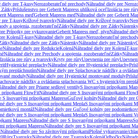
 diely pre T-kusy
Nerozoberateľné prechody
Náhradné diely pre Neroz
e Zátky
Príslušenstvo pre Geberit Mapress uhlíková oceľ
Izolácia pre rúr
erit Mapress meď
Geberit Mapress meď
Náhradné diely pre Geberit Ma
 pre T-kusy
Krížové tvarovky
Náhradné diely pre Krížové tvarovky
Ner
ody a spojenia, rozoberateľné
Zátky
Náhradné diely pre Zátky
Nástenk
pre Prípojky pre vykurovanie
Geberit Mapress meď, plyn
Náhradné diel
pre Kolená
T-kusy
Náhradné diely pre T-kusy
Nerozoberateľné prechod
Zátky
Náhradné diely pre Zátky
Nástenky
Náhradné diely pre Nástenky
G
ie
Náhradné diely pre Redukcie
Kolená
Náhradné diely pre Kolená
T-kus
né
Náhradné diely pre Prechody a spojenia, rozoberateľné
Zátky
Náhradn
Izolácia pre rúry a tvarovky
Kryty pre rúry
Upevnenia pre rúry
Upevneni
rit
Hygienické preplachy
Náhradné diely pre Hygienické preplachy
Prís
ckým prepláchnutím
Náhradné diely pre Splachovacie nádržky a ovláda
ované moduly
Náhradné diely pre Hygienické montované moduly
Prísl
plachovacie nádržky a ovládania splachovania WC s hygienickým prepl
áhradné diely pre Priame sedlové ventily
S lisovanými prípojkami Map
 prípojkami FlowFit
Náhradné diely pre S lisovanými prípojkami FlowF
e S lisovanými prípojkami Mapress
Guľové kohúty
Náhradné diely pre
né diely pre S lisovanými prípojkami Mepla
S lisovanými prípojkami M
omietkovú montáž
Náhradné diely pre Guľové kohúty pre podomietkov
né diely pre S lisovanými prípojkami Mepla
S lisovanými prípojkami V
ojkami Mapress
Náhradné diely pre S lisovanými prípojkami Mapress
So
ými prípojkami Mapress
Náhradné diely pre S lisovanými prípojkami Ma
i
Náhradné diely pre So závitovými prípojkami
Plošné vykurovanie/chla
20
Rúry
Tvarovky
Náhradné diely pre Tvarovky
Kolená
Odbočky
Náhradn