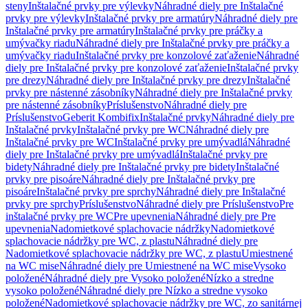
steny
Inštalačné prvky pre výlevky
Náhradné diely pre Inštalačné
prvky pre výlevky
Inštalačné prvky pre armatúry
Náhradné diely pre
Inštalačné prvky pre armatúry
Inštalačné prvky pre práčky a
umývačky riadu
Náhradné diely pre Inštalačné prvky pre práčky a
umývačky riadu
Inštalačné prvky pre konzolové zaťaženie
Náhradné
diely pre Inštalačné prvky pre konzolové zaťaženie
Inštalačné prvky
pre drezy
Náhradné diely pre Inštalačné prvky pre drezy
Inštalačné
prvky pre nástenné zásobníky
Náhradné diely pre Inštalačné prvky
pre nástenné zásobníky
Príslušenstvo
Náhradné diely pre
Príslušenstvo
Geberit Kombifix
Inštalačné prvky
Náhradné diely pre
Inštalačné prvky
Inštalačné prvky pre WC
Náhradné diely pre
Inštalačné prvky pre WC
Inštalačné prvky pre umývadlá
Náhradné
diely pre Inštalačné prvky pre umývadlá
Inštalačné prvky pre
bidety
Náhradné diely pre Inštalačné prvky pre bidety
Inštalačné
prvky pre pisoáre
Náhradné diely pre Inštalačné prvky pre
pisoáre
Inštalačné prvky pre sprchy
Náhradné diely pre Inštalačné
prvky pre sprchy
Príslušenstvo
Náhradné diely pre Príslušenstvo
Pre
inštalačné prvky pre WC
Pre upevnenia
Náhradné diely pre Pre
upevnenia
Nadomietkové splachovacie nádržky
Nadomietkové
splachovacie nádržky pre WC, z plastu
Náhradné diely pre
Nadomietkové splachovacie nádržky pre WC, z plastu
Umiestnené
na WC mise
Náhradné diely pre Umiestnené na WC mise
Vysoko
položené
Náhradné diely pre Vysoko položené
Nízko a stredne
vysoko položené
Náhradné diely pre Nízko a stredne vysoko
položené
Nadomietkové splachovacie nádržky pre WC, zo sanitárnej