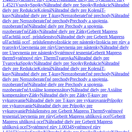
1.4521
Vsuvky
Spojky
Náhradné diely pre Spojky
Redukcie
Náhradné
diely pre Redukcie
Kolená
Náhradné diely pre Kolená
T-
kusy
Náhradné diely pre T-kusy
Nerozoberateľné prechody
Náhradné
diely pre Nerozoberateľné prechody
Prechody a spojenia,
rozoberateľné
Náhradné diely pre Prechody a spojenia,
rozoberateľné
Zátky
Náhradné diely pre Zátky
Geberit Mapress
ušľachtilá oceľ, príslušenstvo
Náhradné diely pre Geberit Mapress
ušľachtilá oceľ, príslušenstvo
Izolácie pre nástenky
Izolácia pre rúry a
tvarovky
Upevnenia pre rúry
Upevnenia pre nástenky
Náhradné diely
pre Upevnenia pre nástenky
Systémové tesnenia
Geberit Mapress
therm
Systémové rúry Therm
Tvarovka
Náhradné diely pre
Tvarovka
Spojky
Náhradné diely pre Spojky
Redukcie
Náhradné
diely pre Redukcie
Kolená
Náhradné diely pre Kolená
T-
kusy
Náhradné diely pre T-kusy
Nerozoberateľné prechody
Náhradné
diely pre Nerozoberateľné prechody
Prechody a spojenia,
rozoberateľné
Náhradné diely pre Prechody a spojenia,
rozoberateľné
Axiálne kompenzátory
Náhradné diely pre Axiálne
kompenzátory
Zátky
Náhradné diely pre Zátky
T-kusy pre
vykurovanie
Náhradné diely pre T-kusy pre vykurovanie
Prípojky
pre vykurovanie
Náhradné diely pre Prípojky pre
vykurovanie
Príslušenstvo pre Geberit Mapress Therm
Systémové
tesnenia
Upevnenia pre rúry
Geberit Mapress uhlíková oceľ
Geberit
Mapress uhlíková oceľ
Náhradné diely pre Geberit Mapress
uhlíková oceľ
Systémové rúry 1.0034
Systémové rúry