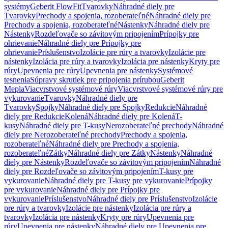
systémy
Geberit FlowFit
Tvarovky
Náhradné diely pre
Tvarovky
Prechody a spojenia, rozoberateľné
Náhradné diely pre
Prechody a spojenia, rozoberateľné
Nástenky
Náhradné diely pre
Nástenky
Rozdeľovače so závitovým pripojením
Prípojky pre
ohrievanie
Náhradné diely pre Prípojky pre
ohrievanie
Príslušenstvo
Izolácie pre rúry a tvarovky
Izolácie pre
nástenky
Izolácia pre rúry a tvarovky
Izolácia pre nástenky
Kryty pre
rúry
Upevnenia pre rúry
Upevnenia pre nástenky
Systémové
tesnenia
Súpravy skrutiek pre pripojenia prírubou
Geberit
Mepla
Viacvrstvové systémové rúry
Viacvrstvové systémové rúry pre
vykurovanie
Tvarovky
Náhradné diely pre
Tvarovky
Spojky
Náhradné diely pre Spojky
Redukcie
Náhradné
diely pre Redukcie
Kolená
Náhradné diely pre Kolená
T-
kusy
Náhradné diely pre T-kusy
Nerozoberateľné prechody
Náhradné
diely pre Nerozoberateľné prechody
Prechody a spojenia,
rozoberateľné
Náhradné diely pre Prechody a spojenia,
rozoberateľné
Zátky
Náhradné diely pre Zátky
Nástenky
Náhradné
diely pre Nástenky
Rozdeľovače so závitovým pripojením
Náhradné
diely pre Rozdeľovače so závitovým pripojením
T-kusy pre
vykurovanie
Náhradné diely pre T-kusy pre vykurovanie
Prípojky
pre vykurovanie
Náhradné diely pre Prípojky pre
vykurovanie
Príslušenstvo
Náhradné diely pre Príslušenstvo
Izolácie
pre rúry a tvarovky
Izolácie pre nástenky
Izolácia pre rúry a
tvarovky
Izolácia pre nástenky
Kryty pre rúry
Upevnenia pre
rúry
Upevnenia pre nástenky
Náhradné diely pre Upevnenia pre