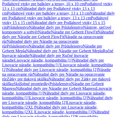
Podlahové vtoky pre balkóny a terasy, 10 x 10 cm
Podlahové vtoky
13 x 13 cm
Náhradné diely pre Podlahové vtoky 13 x 13
cm
Podlahové vtoky pre balkóny a terasy, 13 x 13 cm
Náhradné diely
pre Podlahové vtoky pre balkóny a terasy, 13 x 13 cm
Podlahové
vtoky 15 x 15 cm
Náhradné diely pre Podlahové vtoky 15 x 15
cm
Príslušenstvo
Náhradné diely pre Príslušenstvo
Nástroje, sieťové
komponenty a softvér
Náradie
Náradie pre Geberit FlowFit
Náhradné
diely pre Náradie pre Geberit FlowFit
Náradie na opracovanie
rúr
Náhradné diely pre Náradie na opracovanie
rúr
Príslušenstvo
Náhradné diely pre Príslušenstvo
Náradie pre
Geberit Mepla
Náhradné diely pre Náradie pre Geberit Mepla
Ručné
lisovacie náradie
Náhradné diely pre Ručné lisovacie
náradie
Lisovacie náradie, kompatibilita [1]
Náhradné diely pre
Lisovacie náradie, kompatibilita [1]
Lisovacie náradie, kompatibilita
[2]
Náhradné diely pre Lisovacie náradie, kompatibilita [2]
Náradie
na opracovanie rúr
Náhradné diely pre Náradie na opracovanie
rúr
Zátky pre tlakovú skúšku
Náhradné diely pre Zátky pre tlakovú
skúšku
Skúšobné prostriedky
Príslušenstvo
Náradie pre Geberit
Mapress
Náhradné diely pre Náradie pre Geberit Mapress
Lisovacie
náradie, kompatibilita [1]
Náhradné diely pre Lisovacie náradie,
kompatibilita [1]
Lisovacie náradie, kompatibilita [2]
Náhradné diely
pre Lisovacie náradie, kompatibilita [2]
Lisovacie náradie,
kompatibilita [2XL]
Náhradné diely pre Lisovacie náradie,
kompatibilita [2XL]
Lisovacie náradie, kompatibilita [3]
Náhradné
diely pre Lisovacie náradie, kompatibilita [3]
Kompatibilita