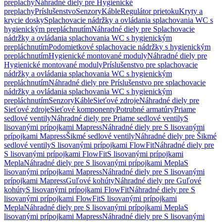
preplachy
Náhradné diely pre Hygienické
preplachy
Príslušenstvo
Senzory
Káble
Regulátor prietoku
Kryty a
krycie dosky
Splachovacie nádržky a ovládania splachovania WC s
hygienickým prepláchnutím
Náhradné diely pre Splachovacie
nádržky a ovládania splachovania WC s hygienickým
prepláchnutím
Podomietkové splachovacie nádržky s hygienickým
prepláchnutím
Hygienické montované moduly
Náhradné diely pre
Hygienické montované moduly
Príslušenstvo pre splachovacie
nádržky a ovládania splachovania WC s hygienickým
prepláchnutím
Náhradné diely pre Príslušenstvo pre splachovacie
nádržky a ovládania splachovania WC s hygienickým
prepláchnutím
Senzory
Káble
Sieťové zdroje
Náhradné diely pre
Sieťové zdroje
Sieťové komponenty
Potrubné armatúry
Priame
sedlové ventily
Náhradné diely pre Priame sedlové ventily
S
lisovanými prípojkami Mapress
Náhradné diely pre S lisovanými
prípojkami Mapress
Šikmé sedlové ventily
Náhradné diely pre Šikmé
sedlové ventily
S lisovanými prípojkami FlowFit
Náhradné diely pre
S lisovanými prípojkami FlowFit
S lisovanými prípojkami
Mepla
Náhradné diely pre S lisovanými prípojkami Mepla
S
lisovanými prípojkami Mapress
Náhradné diely pre S lisovanými
prípojkami Mapress
Guľové kohúty
Náhradné diely pre Guľové
kohúty
S lisovanými prípojkami FlowFit
Náhradné diely pre S
lisovanými prípojkami FlowFit
S lisovanými prípojkami
Mepla
Náhradné diely pre S lisovanými prípojkami Mepla
S
lisovanými prípojkami Mapress
Náhradné diely pre S lisovanými