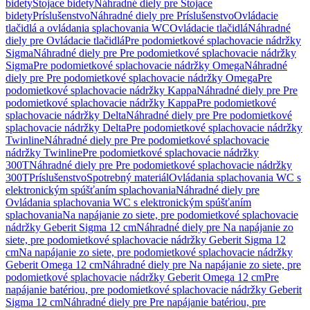
bidety
Stojace bidety
Náhradné diely pre Stojace
bidety
Príslušenstvo
Náhradné diely pre Príslušenstvo
Ovládacie
tlačidlá a ovládania splachovania WC
Ovládacie tlačidlá
Náhradné
diely pre Ovládacie tlačidlá
Pre podomietkové splachovacie nádržky
Sigma
Náhradné diely pre Pre podomietkové splachovacie nádržky
Sigma
Pre podomietkové splachovacie nádržky Omega
Náhradné
diely pre Pre podomietkové splachovacie nádržky Omega
Pre
podomietkové splachovacie nádržky Kappa
Náhradné diely pre Pre
podomietkové splachovacie nádržky Kappa
Pre podomietkové
splachovacie nádržky Delta
Náhradné diely pre Pre podomietkové
splachovacie nádržky Delta
Pre podomietkové splachovacie nádržky
Twinline
Náhradné diely pre Pre podomietkové splachovacie
nádržky Twinline
Pre podomietkové splachovacie nádržky
300T
Náhradné diely pre Pre podomietkové splachovacie nádržky
300T
Príslušenstvo
Spotrebný materiál
Ovládania splachovania WC s
elektronickým spúšťaním splachovania
Náhradné diely pre
Ovládania splachovania WC s elektronickým spúšťaním
splachovania
Na napájanie zo siete, pre podomietkové splachovacie
nádržky Geberit Sigma 12 cm
Náhradné diely pre Na napájanie zo
siete, pre podomietkové splachovacie nádržky Geberit Sigma 12
cm
Na napájanie zo siete, pre podomietkové splachovacie nádržky
Geberit Omega 12 cm
Náhradné diely pre Na napájanie zo siete, pre
podomietkové splachovacie nádržky Geberit Omega 12 cm
Pre
napájanie batériou, pre podomietkové splachovacie nádržky Geberit
Sigma 12 cm
Náhradné diely pre Pre napájanie batériou, pre