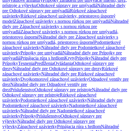
umývadlové armatúry
Prípojky zariadení pre umývacie miesto, drez,
prístroje a výlevku
Odtokové súpravy pre umývadlá
Náhradné diely
pre Odtokové súpravy pre umývadlá
Rúrkové zápachové
uzávierky
Rúrkové zápachové uzávierky, priestorovo úsporný
model
Zápachové uzávierky s nornou rúrkou pre umývadlá
Náhradné
diely pre Zápachové uzávierky s nornou rúrkou pre
umývadlá
Zápachové uzávierky s nornou rúrkou pre umývadlá,
priestorovo úsporné
Náhradné diely pre Zápachové uzávierky s
nornou rúrkou pre umývadlá, priestorovo úsporné
Podomietkové
zápachové uzávierky
Náhradné diely pre Podomietkové zápachové
uzávierky
Prípojky pre umývadlá
Náhradné diely pre Prípojky pre
umývadlá
Pripájacia rúra s hrdlom
Kryty
Prípojky
Náhradné diely pre
Prípojky
Tesnenia
Predĺženia
Ovládania
Odtokové súpravy pre
drezy
Náhradné diely pre Odtokové súpravy pre drezy
Rúrkové
zápachové uzávierky
Náhradné diely pre Rúrkové zápachové
uzávierky
Dvojkomorové zápachové uzávierky
Odpadové ventily pre
drez
Náhradné diely pre Odpadové ventily pre
drez
Príslušenstvo
Odtokové súpravy pre prístroje
Náhradné diely pre
Odtokové súpravy pre prístroje
Rúrkové zápachové
uzávierky
Podomietkové zápachové uzávierky
Náhradné diely pre
Podomietkové zápachové uzávierky
Nadomietkové zápachové
uzávierky
Náhradné diely pre Nadomietkové zápachové
uzávierky
Prípojky
Príslušenstvo
Odtokové súpravy pre
výlevky
Náhradné diely pre Odtokové súpravy pre
výlevky
Zápachové uzávierky
Pripájacia rúra s hrdlom
Náhradné