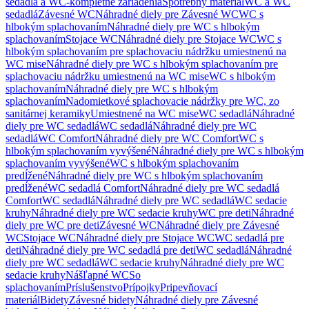
sedadlá a WC-kompletné zariadenia
Spotrebný materiál
WC a WC
sedadlá
Závesné WC
Náhradné diely pre Závesné WC
WC s
hlbokým splachovaním
Náhradné diely pre WC s hlbokým
splachovaním
Stojace WC
Náhradné diely pre Stojace WC
WC s
hlbokým splachovaním pre splachovaciu nádržku umiestnenú na
WC mise
Náhradné diely pre WC s hlbokým splachovaním pre
splachovaciu nádržku umiestnenú na WC mise
WC s hlbokým
splachovaním
Náhradné diely pre WC s hlbokým
splachovaním
Nadomietkové splachovacie nádržky pre WC, zo
sanitárnej keramiky
Umiestnené na WC mise
WC sedadlá
Náhradné
diely pre WC sedadlá
WC sedadlá
Náhradné diely pre WC
sedadlá
WC Comfort
Náhradné diely pre WC Comfort
WC s
hlbokým splachovaním vyvýšené
Náhradné diely pre WC s hlbokým
splachovaním vyvýšené
WC s hlbokým splachovaním
predĺžené
Náhradné diely pre WC s hlbokým splachovaním
predĺžené
WC sedadlá Comfort
Náhradné diely pre WC sedadlá
Comfort
WC sedadlá
Náhradné diely pre WC sedadlá
WC sedacie
kruhy
Náhradné diely pre WC sedacie kruhy
WC pre deti
Náhradné
diely pre WC pre deti
Závesné WC
Náhradné diely pre Závesné
WC
Stojace WC
Náhradné diely pre Stojace WC
WC sedadlá pre
deti
Náhradné diely pre WC sedadlá pre deti
WC sedadlá
Náhradné
diely pre WC sedadlá
WC sedacie kruhy
Náhradné diely pre WC
sedacie kruhy
Nášľapné WC
So
splachovaním
Príslušenstvo
Prípojky
Pripevňovací
materiál
Bidety
Závesné bidety
Náhradné diely pre Závesné