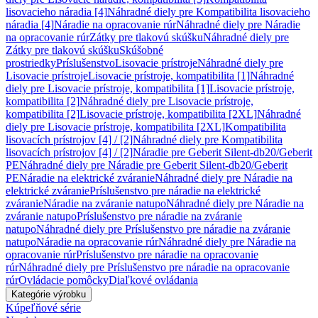
lisovacieho náradia [4]
Náhradné diely pre Kompatibilita lisovacieho
náradia [4]
Náradie na opracovanie rúr
Náhradné diely pre Náradie
na opracovanie rúr
Zátky pre tlakovú skúšku
Náhradné diely pre
Zátky pre tlakovú skúšku
Skúšobné
prostriedky
Príslušenstvo
Lisovacie prístroje
Náhradné diely pre
Lisovacie prístroje
Lisovacie prístroje, kompatibilita [1]
Náhradné
diely pre Lisovacie prístroje, kompatibilita [1]
Lisovacie prístroje,
kompatibilita [2]
Náhradné diely pre Lisovacie prístroje,
kompatibilita [2]
Lisovacie prístroje, kompatibilita [2XL]
Náhradné
diely pre Lisovacie prístroje, kompatibilita [2XL]
Kompatibilita
lisovacích prístrojov [4] / [2]
Náhradné diely pre Kompatibilita
lisovacích prístrojov [4] / [2]
Náradie pre Geberit Silent-db20/Geberit
PE
Náhradné diely pre Náradie pre Geberit Silent-db20/Geberit
PE
Náradie na elektrické zváranie
Náhradné diely pre Náradie na
elektrické zváranie
Príslušenstvo pre náradie na elektrické
zváranie
Náradie na zváranie natupo
Náhradné diely pre Náradie na
zváranie natupo
Príslušenstvo pre náradie na zváranie
natupo
Náhradné diely pre Príslušenstvo pre náradie na zváranie
natupo
Náradie na opracovanie rúr
Náhradné diely pre Náradie na
opracovanie rúr
Príslušenstvo pre náradie na opracovanie
rúr
Náhradné diely pre Príslušenstvo pre náradie na opracovanie
rúr
Ovládacie pomôcky
Diaľkové ovládania
Kategórie výrobku
Kúpeľňové série