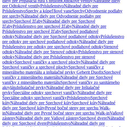
diely pre Pripájacia rúra s hrdlom
Odtokové ventily
Náhradné diely
pre Odtokové ventily
Príslušenstvo
Náhradné diely pre
Príslušenstvo
Sprchy a kúpeľňové vane
Sprchy
Odvodnenie podlahy
pre sprchy
Náhradné diely pre Odvodnenie podlahy pre
sprchy
Sprchové žľaby
Náhradné diely pre Sprchové
žľaby
Príslušenstvo pre sprchové žľaby
Náhradné diely pre
Príslušenstvo pre sprchové žľaby
Sprchové podlahové
odtoky
Náhradné diely pre Sprchové podlahové odtoky
Príslušenstvo
pre odtoky pre sprchové podlahové odtoky
Náhradné diely pre
Príslušenstvo pre odtoky pre sprchové podlahové odtoky
Stenové
odtoky
Náhradné diely pre Stenové odtoky
Príslušenstvo pre stenové
odtoky
Náhradné diely pre Príslušenstvo pre stenové
odtoky
Sprchové vaničky a sprchové plochy
Náhradné diely pre
Sprchové vaničky a sprchové plochy
Sprchové vaničky z
minerálneho materiálu a inštalačné prvky Geberit Duofix
Sprchové
vaničky z minerálneho materiálu
Náhradné diely pre Sprchové
vaničky z minerálneho materiálu
Sprchové vaničky zo sanitárneho
akrylátu
Inštalačné prvky
Náhradné diely pre Inštalačné
prvky
Špeciálne odtoky sprchovej vaničky
Náhradné diely pre
Špeciálne odtoky sprchovej vaničky
Príslušenstvo
Sprchové
kúty
Náhradné diely pre Sprchové kúty
Sprchové kúty
Náhradné
diely pre Sprchové kúty
Pevné bočné steny pre sprchu Walk-
in
Náhradné diely pre Pevné bočné steny pre sprchu Walk-in
Vaňové
zásteny
Náhradné diely pre Vaňové zásteny
Sprchové dvere
Náhradné
diely pre Sprchové dvere
Príslušenstvo
Náhradné diely pre