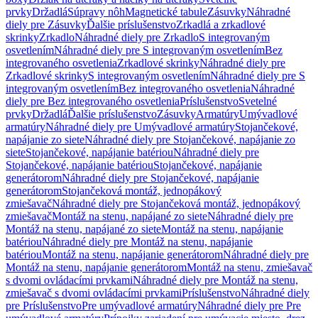
prvky
Držadlá
Súpravy nôh
Magnetické tabule
Zásuvky
Náhradné
diely pre Zásuvky
Ďalšie príslušenstvo
Zrkadlá a zrkadlové
skrinky
Zrkadlo
Náhradné diely pre Zrkadlo
S integrovaným
osvetlením
Náhradné diely pre S integrovaným osvetlením
Bez
integrovaného osvetlenia
Zrkadlové skrinky
Náhradné diely pre
Zrkadlové skrinky
S integrovaným osvetlením
Náhradné diely pre S
integrovaným osvetlením
Bez integrovaného osvetlenia
Náhradné
diely pre Bez integrovaného osvetlenia
Príslušenstvo
Svetelné
prvky
Držadlá
Ďalšie príslušenstvo
Zásuvky
Armatúry
Umývadlové
armatúry
Náhradné diely pre Umývadlové armatúry
Stojančekové,
napájanie zo siete
Náhradné diely pre Stojančekové, napájanie zo
siete
Stojančekové, napájanie batériou
Náhradné diely pre
Stojančekové, napájanie batériou
Stojančekové, napájanie
generátorom
Náhradné diely pre Stojančekové, napájanie
generátorom
Stojančeková montáž, jednopákový
zmiešavač
Náhradné diely pre Stojančeková montáž, jednopákový
zmiešavač
Montáž na stenu, napájané zo siete
Náhradné diely pre
Montáž na stenu, napájané zo siete
Montáž na stenu, napájanie
batériou
Náhradné diely pre Montáž na stenu, napájanie
batériou
Montáž na stenu, napájanie generátorom
Náhradné diely pre
Montáž na stenu, napájanie generátorom
Montáž na stenu, zmiešavač
s dvomi ovládacími prvkami
Náhradné diely pre Montáž na stenu,
zmiešavač s dvomi ovládacími prvkami
Príslušenstvo
Náhradné diely
pre Príslušenstvo
Pre umývadlové armatúry
Náhradné diely pre Pre