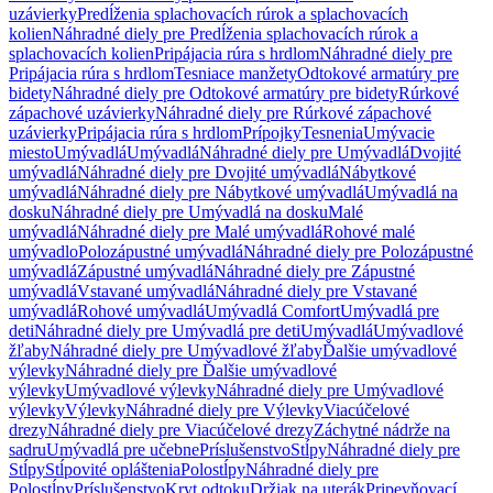
uzávierky
Predĺženia splachovacích rúrok a splachovacích
kolien
Náhradné diely pre Predĺženia splachovacích rúrok a
splachovacích kolien
Pripájacia rúra s hrdlom
Náhradné diely pre
Pripájacia rúra s hrdlom
Tesniace manžety
Odtokové armatúry pre
bidety
Náhradné diely pre Odtokové armatúry pre bidety
Rúrkové
zápachové uzávierky
Náhradné diely pre Rúrkové zápachové
uzávierky
Pripájacia rúra s hrdlom
Prípojky
Tesnenia
Umývacie
miesto
Umývadlá
Umývadlá
Náhradné diely pre Umývadlá
Dvojité
umývadlá
Náhradné diely pre Dvojité umývadlá
Nábytkové
umývadlá
Náhradné diely pre Nábytkové umývadlá
Umývadlá na
dosku
Náhradné diely pre Umývadlá na dosku
Malé
umývadlá
Náhradné diely pre Malé umývadlá
Rohové malé
umývadlo
Polozápustné umývadlá
Náhradné diely pre Polozápustné
umývadlá
Zápustné umývadlá
Náhradné diely pre Zápustné
umývadlá
Vstavané umývadlá
Náhradné diely pre Vstavané
umývadlá
Rohové umývadlá
Umývadlá Comfort
Umývadlá pre
deti
Náhradné diely pre Umývadlá pre deti
Umývadlá
Umývadlové
žľaby
Náhradné diely pre Umývadlové žľaby
Ďalšie umývadlové
výlevky
Náhradné diely pre Ďalšie umývadlové
výlevky
Umývadlové výlevky
Náhradné diely pre Umývadlové
výlevky
Výlevky
Náhradné diely pre Výlevky
Viacúčelové
drezy
Náhradné diely pre Viacúčelové drezy
Záchytné nádrže na
sadru
Umývadlá pre učebne
Príslušenstvo
Stĺpy
Náhradné diely pre
Stĺpy
Stĺpovité opláštenia
Polostĺpy
Náhradné diely pre
Polostĺpy
Príslušenstvo
Kryt odtoku
Držiak na uterák
Pripevňovací