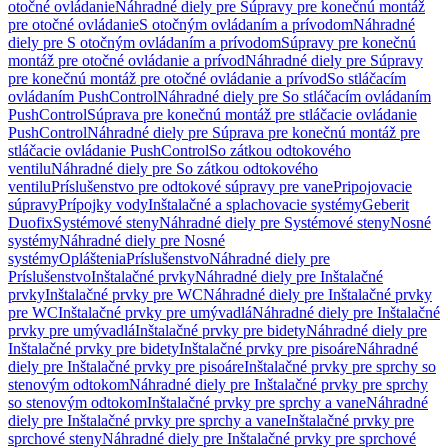
otočné ovládanie
Náhradné diely pre Súpravy pre konečnú montáž
pre otočné ovládanie
S otočným ovládaním a prívodom
Náhradné
diely pre S otočným ovládaním a prívodom
Súpravy pre konečnú
montáž pre otočné ovládanie a prívod
Náhradné diely pre Súpravy
pre konečnú montáž pre otočné ovládanie a prívod
So stláčacím
ovládaním PushControl
Náhradné diely pre So stláčacím ovládaním
PushControl
Súprava pre konečnú montáž pre stláčacie ovládanie
PushControl
Náhradné diely pre Súprava pre konečnú montáž pre
stláčacie ovládanie PushControl
So zátkou odtokového
ventilu
Náhradné diely pre So zátkou odtokového
ventilu
Príslušenstvo pre odtokové súpravy pre vane
Pripojovacie
súpravy
Prípojky vody
Inštalačné a splachovacie systémy
Geberit
Duofix
Systémové steny
Náhradné diely pre Systémové steny
Nosné
systémy
Náhradné diely pre Nosné
systémy
Opláštenia
Príslušenstvo
Náhradné diely pre
Príslušenstvo
Inštalačné prvky
Náhradné diely pre Inštalačné
prvky
Inštalačné prvky pre WC
Náhradné diely pre Inštalačné prvky
pre WC
Inštalačné prvky pre umývadlá
Náhradné diely pre Inštalačné
prvky pre umývadlá
Inštalačné prvky pre bidety
Náhradné diely pre
Inštalačné prvky pre bidety
Inštalačné prvky pre pisoáre
Náhradné
diely pre Inštalačné prvky pre pisoáre
Inštalačné prvky pre sprchy so
stenovým odtokom
Náhradné diely pre Inštalačné prvky pre sprchy
so stenovým odtokom
Inštalačné prvky pre sprchy a vane
Náhradné
diely pre Inštalačné prvky pre sprchy a vane
Inštalačné prvky pre
sprchové steny
Náhradné diely pre Inštalačné prvky pre sprchové