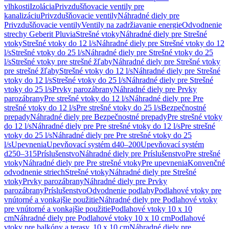
vlhkosti
Izolácia
Privzdušňovacie ventily pre
kanalizáciu
Privzdušňovacie ventily
Náhradné diely pre
Privzdušňovacie ventily
Ventily na zadržiavanie energie
Odvodnenie
strechy Geberit Pluvia
Strešné vtoky
Náhradné diely pre Strešné
vtoky
Strešné vtoky do 12 l/s
Náhradné diely pre Strešné vtoky do 12
l/s
Strešné vtoky do 25 l/s
Náhradné diely pre Strešné vtoky do 25
l/s
Strešné vtoky pre strešné žľaby
Náhradné diely pre Strešné vtoky
pre strešné žľaby
Strešné vtoky do 12 l/s
Náhradné diely pre Strešné
vtoky do 12 l/s
Strešné vtoky do 25 l/s
Náhradné diely pre Strešné
vtoky do 25 l/s
Prvky parozábrany
Náhradné diely pre Prvky
parozábrany
Pre strešné vtoky do 12 l/s
Náhradné diely pre Pre
strešné vtoky do 12 l/s
Pre strešné vtoky do 25 l/s
Bezpečnostné
prepady
Náhradné diely pre Bezpečnostné prepady
Pre strešné vtoky
do 12 l/s
Náhradné diely pre Pre strešné vtoky do 12 l/s
Pre strešné
vtoky do 25 l/s
Náhradné diely pre Pre strešné vtoky do 25
l/s
Upevnenia
Upevňovací systém d40–200
Upevňovací systém
d250–315
Príslušenstvo
Náhradné diely pre Príslušenstvo
Pre strešné
vtoky
Náhradné diely pre Pre strešné vtoky
Pre upevnenia
Konvenčné
odvodnenie striech
Strešné vtoky
Náhradné diely pre Strešné
vtoky
Prvky parozábrany
Náhradné diely pre Prvky
parozábrany
Príslušenstvo
Odvodnenie podlahy
Podlahové vtoky pre
vnútorné a vonkajšie použitie
Náhradné diely pre Podlahové vtoky
pre vnútorné a vonkajšie použitie
Podlahové vtoky 10 x 10
cm
Náhradné diely pre Podlahové vtoky 10 x 10 cm
Podlahové
vtoky pre balkóny a terasy, 10 x 10 cm
Náhradné diely pre