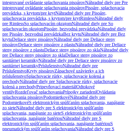
integrované ovládanie splachovania pisoárov
Náhradné diely pre Pre
integrované ovládanie splachovania pisoárov
Pisoáre, splachovacia
prevádzka, s krytom/pre kryt
Náhradné diely pre Pisoáre,
splachovacia prevádzka, s krytom/pre kryt
Rimless
Náhradné diely
pre Rimless
So splachovacím okrajom
Náhradné diely pre So
splachovacím okrajom
Pisoáre, bezvodná prevádzka
Náhradné diely
pre Pisoáre, bezvodná prevádzka
Bez krytu
Náhradné diely pre Bez
krytu
Deliace steny pisoárov
Náhradné diely pre Deliace steny
pisoárov
Deliace steny pisoárov z plastu
Náhradné diely pre Deliace
steny pisoárov z plastu
Deliace steny pisoárov zo skla
Náhradné diely
pre Deliace steny pisoárov zo skla
Deliace steny pisoárov zo
sanitárnej keramiky
Náhradné diely pre Deliace steny pisoárov zo
sanitárnej keramiky
Príslušenstvo
Náhradné diely pre
Príslušenstvo
Kryty pisoárov
Zápachové uzávierky a ich
príslušenstvo
Splachovacie rúrky, splachovacie kolená a
prechody
Náhradné diely pre Splachovacie rúrky, splachovacie
kolená a prechody
Pripevňovací materiál
Odtokové
ventily
Rozdeľovač splachovania
Prípojky zariadení
Ovládania
splachovania pisoárov
Podomietkové
Náhradné diely pre
Podomietkové
S elektronickým spúšťaním splachovania, napájanie
zo siete
Náhradné diely pre S elektronickým spúšťaním
splachovania, napájanie zo siete
S elektronickým spúšťaním
splachovania, napájanie batériou
Náhradné diely pre S
elektronickým spúšťaním splachovania, napájanie batériou
S
pneumatickým spúšťaním splachovania
Náhradné diely pre S