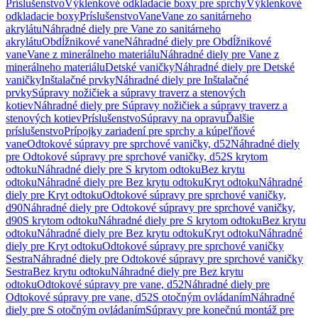
Príslušenstvo
Výklenkové odkladacie boxy pre sprchy
Výklenkové
odkladacie boxy
Príslušenstvo
Vane
Vane zo sanitárneho
akrylátu
Náhradné diely pre Vane zo sanitárneho
akrylátu
Obdĺžnikové vane
Náhradné diely pre Obdĺžnikové
vane
Vane z minerálneho materiálu
Náhradné diely pre Vane z
minerálneho materiálu
Detské vaničky
Náhradné diely pre Detské
vaničky
Inštalačné prvky
Náhradné diely pre Inštalačné
prvky
Súpravy nožičiek a súpravy traverz a stenových
kotiev
Náhradné diely pre Súpravy nožičiek a súpravy traverz a
stenových kotiev
Príslušenstvo
Súpravy na opravu
Ďalšie
príslušenstvo
Prípojky zariadení pre sprchy a kúpeľňové
vane
Odtokové súpravy pre sprchové vaničky, d52
Náhradné diely
pre Odtokové súpravy pre sprchové vaničky, d52
S krytom
odtoku
Náhradné diely pre S krytom odtoku
Bez krytu
odtoku
Náhradné diely pre Bez krytu odtoku
Kryt odtoku
Náhradné
diely pre Kryt odtoku
Odtokové súpravy pre sprchové vaničky,
d90
Náhradné diely pre Odtokové súpravy pre sprchové vaničky,
d90
S krytom odtoku
Náhradné diely pre S krytom odtoku
Bez krytu
odtoku
Náhradné diely pre Bez krytu odtoku
Kryt odtoku
Náhradné
diely pre Kryt odtoku
Odtokové súpravy pre sprchové vaničky
Sestra
Náhradné diely pre Odtokové súpravy pre sprchové vaničky
Sestra
Bez krytu odtoku
Náhradné diely pre Bez krytu
odtoku
Odtokové súpravy pre vane, d52
Náhradné diely pre
Odtokové súpravy pre vane, d52
S otočným ovládaním
Náhradné
diely pre S otočným ovládaním
Súpravy pre konečnú montáž pre