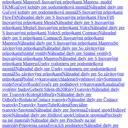
prípojkami Mapress
S lisovanými prípojkami Mapress, modré
FKM
Guľové kohúty pre podomietkovú montáž
Náhradné diely pre
Guľové kohúty pre podomietkovú montáž
S lisovanými prípojkami
FlowFit
Náhradné diely pre S lisovanými prípojkami FlowFit
S
lisovanými prípojkami Mepla
Náhradné diely pre S lisovanými
prípojkami Mepla
S lisovanými prípojkami Volex
Náhradné diely pre
S lisovanými prípojkami Volex
S prípojkami Compact
Náhradné
diely pre S prípojkami Compact
S lisovanými prípojkami
Mapress
Náhradné diely pre S lisovanými prípojkami Mapress
So
závitovými prípojkami
Náhradné diely pre So závitovými
prípojkami
Spätné ventily
Náhradné diely pre Spätné ventily
S
lisovanými prípojkami Mapress
Náhradné diely pre S lisovanými
prípojkami Mapress
Úseky vodomeru pre podomietkovú
montáž
Náhradné diely pre Úseky vodomeru pre podomietkovú
montáž
So závitovými prípojkami
Náhradné diely pre So závitovými
prípojkami
Plošné vykurovanie/chladenie
Systémové rúry
Sortiment
rozdeľovačov
Rozdeľovače pre podlahové vykurovanie
Kanalizačné
systémy budov
Geberit Silent-db20
Rúry
Tvarovky
Náhradné diely
pre Tvarovky
Kolená
Odbočky
Náhradné diely pre
Odbočky
Redukcie
Čistiace tvarovky
Náhradné diely pre Čistiace
tvarovky
Tvarovky SuperTube
Kolená
Špeciálne
tvarovky
Spojenia
Náhradné diely pre Spojenia
Zvárané spoje
Hrdlové
spoje
Náhradné diely pre Hrdlové spoje
Upínacie spojenia
Prechody
na iné materiály
Náhradné diely pre Prechody na iné
materiály
Pripojenia zariaďovacích predmetov
Náhradné diely pre