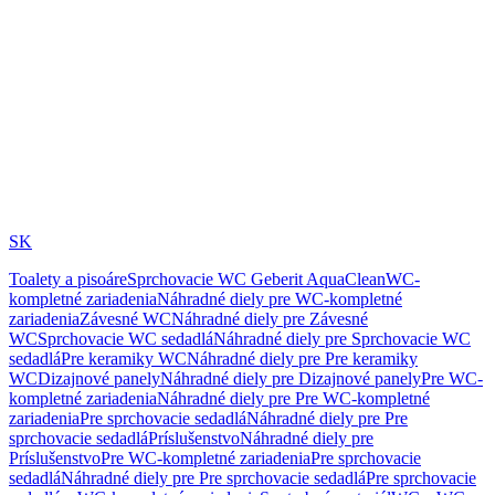
SK
Toalety a pisoáre
Sprchovacie WC Geberit AquaClean
WC-
kompletné zariadenia
Náhradné diely pre WC-kompletné
zariadenia
Závesné WC
Náhradné diely pre Závesné
WC
Sprchovacie WC sedadlá
Náhradné diely pre Sprchovacie WC
sedadlá
Pre keramiky WC
Náhradné diely pre Pre keramiky
WC
Dizajnové panely
Náhradné diely pre Dizajnové panely
Pre WC-
kompletné zariadenia
Náhradné diely pre Pre WC-kompletné
zariadenia
Pre sprchovacie sedadlá
Náhradné diely pre Pre
sprchovacie sedadlá
Príslušenstvo
Náhradné diely pre
Príslušenstvo
Pre WC-kompletné zariadenia
Pre sprchovacie
sedadlá
Náhradné diely pre Pre sprchovacie sedadlá
Pre sprchovacie