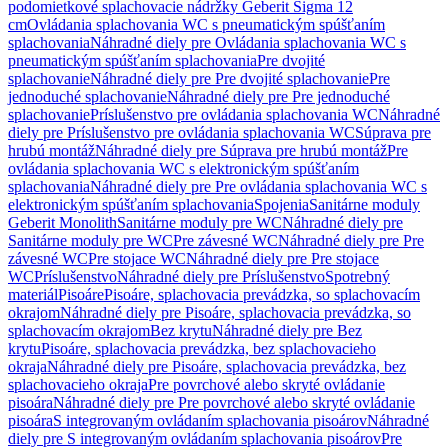
podomietkové splachovacie nádržky Geberit Sigma 12
cm
Ovládania splachovania WC s pneumatickým spúšťaním
splachovania
Náhradné diely pre Ovládania splachovania WC s
pneumatickým spúšťaním splachovania
Pre dvojité
splachovanie
Náhradné diely pre Pre dvojité splachovanie
Pre
jednoduché splachovanie
Náhradné diely pre Pre jednoduché
splachovanie
Príslušenstvo pre ovládania splachovania WC
Náhradné
diely pre Príslušenstvo pre ovládania splachovania WC
Súprava pre
hrubú montáž
Náhradné diely pre Súprava pre hrubú montáž
Pre
ovládania splachovania WC s elektronickým spúšťaním
splachovania
Náhradné diely pre Pre ovládania splachovania WC s
elektronickým spúšťaním splachovania
Spojenia
Sanitárne moduly
Geberit Monolith
Sanitárne moduly pre WC
Náhradné diely pre
Sanitárne moduly pre WC
Pre závesné WC
Náhradné diely pre Pre
závesné WC
Pre stojace WC
Náhradné diely pre Pre stojace
WC
Príslušenstvo
Náhradné diely pre Príslušenstvo
Spotrebný
materiál
Pisoáre
Pisoáre, splachovacia prevádzka, so splachovacím
okrajom
Náhradné diely pre Pisoáre, splachovacia prevádzka, so
splachovacím okrajom
Bez krytu
Náhradné diely pre Bez
krytu
Pisoáre, splachovacia prevádzka, bez splachovacieho
okraja
Náhradné diely pre Pisoáre, splachovacia prevádzka, bez
splachovacieho okraja
Pre povrchové alebo skryté ovládanie
pisoára
Náhradné diely pre Pre povrchové alebo skryté ovládanie
pisoára
S integrovaným ovládaním splachovania pisoárov
Náhradné
diely pre S integrovaným ovládaním splachovania pisoárov
Pre