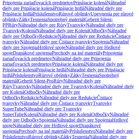
Pripojenia zariaďovacích predmetov
Pripájacie kolená
Náhradné
diely pre Pripájacie kolená
Pripájacie hrdlá
Náhradné diely pre
Pripájacie hrdlá
Príslušenstvo
Rúrové objímky
Upevnenia pre rúrové
objímky
Zátky
Tesnenia
Spotrebný materiál
Geberit Silent-
PP
Rúry
Náhradné diely pre Rúry
Tvarovky
Náhradné diely pre
Tvarovky
Kolená
Náhradné diely pre Kolená
Odbočky
Náhradné
diely pre Odbočky
Redukcie
Náhradné diely pre Redukcie
Čistiace
tvarovky
Náhradné diely pre Čistiace tvarovky
Spojenia
Náhradné
diely pre Spojenia
Hrdlové spoje
Náhradné diely pre Hrdlové
spoje
Drapákové spojenia
Prechody na iné materiály
Pripojenia
zariaďovacích predmetov
Náhradné diely pre Pripojenia
zariaďovacích predmetov
Pripájacie kolená
Náhradné diely pre
Pripájacie kolená
Pripájacie hrdlá
Náhradné diely pre Pripájacie
hrdlá
Príslušenstvo
Rúrové objímky
Zátky
Tesnenia
Spotrebný
materiál
Geberit Silent-Pro
Rúry
Náhradné diely pre
Rúry
Tvarovky
Náhradné diely pre Tvarovky
Kolená
Náhradné diely
pre Kolená
Odbočky
Náhradné diely pre
Odbočky
Redukcie
Náhradné diely pre Redukcie
Čistiace
tvarovky
Náhradné diely pre Čistiace tvarovky
Tvarovky
SuperTube
Náhradné diely pre Tvarovky
SuperTube
Kolená
Náhradné diely pre Kolená
Odbočky
Náhradné
diely pre Odbočky
Spojenia
Náhradné diely pre Spojenia
Hrdlové
spoje
Náhradné diely pre Hrdlové spoje
Drapákové
spojenia
Prechody na iné materiály
Príslušenstvo
Náhradné diely pre
Príslušenstvo
Rúrové objímky
Zátky
Tesnenia
Náhradné diely pre