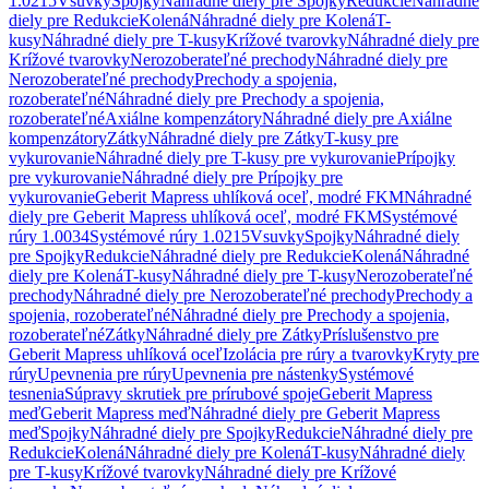
1.0215
Vsuvky
Spojky
Náhradné diely pre Spojky
Redukcie
Náhradné
diely pre Redukcie
Kolená
Náhradné diely pre Kolená
T-
kusy
Náhradné diely pre T-kusy
Krížové tvarovky
Náhradné diely pre
Krížové tvarovky
Nerozoberateľné prechody
Náhradné diely pre
Nerozoberateľné prechody
Prechody a spojenia,
rozoberateľné
Náhradné diely pre Prechody a spojenia,
rozoberateľné
Axiálne kompenzátory
Náhradné diely pre Axiálne
kompenzátory
Zátky
Náhradné diely pre Zátky
T-kusy pre
vykurovanie
Náhradné diely pre T-kusy pre vykurovanie
Prípojky
pre vykurovanie
Náhradné diely pre Prípojky pre
vykurovanie
Geberit Mapress uhlíková oceľ, modré FKM
Náhradné
diely pre Geberit Mapress uhlíková oceľ, modré FKM
Systémové
rúry 1.0034
Systémové rúry 1.0215
Vsuvky
Spojky
Náhradné diely
pre Spojky
Redukcie
Náhradné diely pre Redukcie
Kolená
Náhradné
diely pre Kolená
T-kusy
Náhradné diely pre T-kusy
Nerozoberateľné
prechody
Náhradné diely pre Nerozoberateľné prechody
Prechody a
spojenia, rozoberateľné
Náhradné diely pre Prechody a spojenia,
rozoberateľné
Zátky
Náhradné diely pre Zátky
Príslušenstvo pre
Geberit Mapress uhlíková oceľ
Izolácia pre rúry a tvarovky
Kryty pre
rúry
Upevnenia pre rúry
Upevnenia pre nástenky
Systémové
tesnenia
Súpravy skrutiek pre prírubové spoje
Geberit Mapress
meď
Geberit Mapress meď
Náhradné diely pre Geberit Mapress
meď
Spojky
Náhradné diely pre Spojky
Redukcie
Náhradné diely pre
Redukcie
Kolená
Náhradné diely pre Kolená
T-kusy
Náhradné diely
pre T-kusy
Krížové tvarovky
Náhradné diely pre Krížové