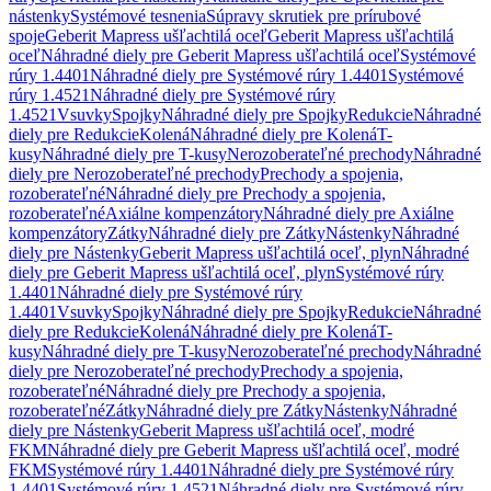
nástenky
Systémové tesnenia
Súpravy skrutiek pre prírubové
spoje
Geberit Mapress ušľachtilá oceľ
Geberit Mapress ušľachtilá
oceľ
Náhradné diely pre Geberit Mapress ušľachtilá oceľ
Systémové
rúry 1.4401
Náhradné diely pre Systémové rúry 1.4401
Systémové
rúry 1.4521
Náhradné diely pre Systémové rúry
1.4521
Vsuvky
Spojky
Náhradné diely pre Spojky
Redukcie
Náhradné
diely pre Redukcie
Kolená
Náhradné diely pre Kolená
T-
kusy
Náhradné diely pre T-kusy
Nerozoberateľné prechody
Náhradné
diely pre Nerozoberateľné prechody
Prechody a spojenia,
rozoberateľné
Náhradné diely pre Prechody a spojenia,
rozoberateľné
Axiálne kompenzátory
Náhradné diely pre Axiálne
kompenzátory
Zátky
Náhradné diely pre Zátky
Nástenky
Náhradné
diely pre Nástenky
Geberit Mapress ušľachtilá oceľ, plyn
Náhradné
diely pre Geberit Mapress ušľachtilá oceľ, plyn
Systémové rúry
1.4401
Náhradné diely pre Systémové rúry
1.4401
Vsuvky
Spojky
Náhradné diely pre Spojky
Redukcie
Náhradné
diely pre Redukcie
Kolená
Náhradné diely pre Kolená
T-
kusy
Náhradné diely pre T-kusy
Nerozoberateľné prechody
Náhradné
diely pre Nerozoberateľné prechody
Prechody a spojenia,
rozoberateľné
Náhradné diely pre Prechody a spojenia,
rozoberateľné
Zátky
Náhradné diely pre Zátky
Nástenky
Náhradné
diely pre Nástenky
Geberit Mapress ušľachtilá oceľ, modré
FKM
Náhradné diely pre Geberit Mapress ušľachtilá oceľ, modré
FKM
Systémové rúry 1.4401
Náhradné diely pre Systémové rúry
1.4401
Systémové rúry 1.4521
Náhradné diely pre Systémové rúry