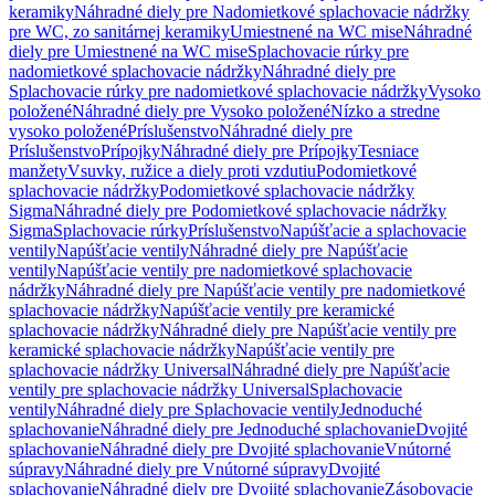
keramiky
Náhradné diely pre Nadomietkové splachovacie nádržky
pre WC, zo sanitárnej keramiky
Umiestnené na WC mise
Náhradné
diely pre Umiestnené na WC mise
Splachovacie rúrky pre
nadomietkové splachovacie nádržky
Náhradné diely pre
Splachovacie rúrky pre nadomietkové splachovacie nádržky
Vysoko
položené
Náhradné diely pre Vysoko položené
Nízko a stredne
vysoko položené
Príslušenstvo
Náhradné diely pre
Príslušenstvo
Prípojky
Náhradné diely pre Prípojky
Tesniace
manžety
Vsuvky, ružice a diely proti vzdutiu
Podomietkové
splachovacie nádržky
Podomietkové splachovacie nádržky
Sigma
Náhradné diely pre Podomietkové splachovacie nádržky
Sigma
Splachovacie rúrky
Príslušenstvo
Napúšťacie a splachovacie
ventily
Napúšťacie ventily
Náhradné diely pre Napúšťacie
ventily
Napúšťacie ventily pre nadomietkové splachovacie
nádržky
Náhradné diely pre Napúšťacie ventily pre nadomietkové
splachovacie nádržky
Napúšťacie ventily pre keramické
splachovacie nádržky
Náhradné diely pre Napúšťacie ventily pre
keramické splachovacie nádržky
Napúšťacie ventily pre
splachovacie nádržky Universal
Náhradné diely pre Napúšťacie
ventily pre splachovacie nádržky Universal
Splachovacie
ventily
Náhradné diely pre Splachovacie ventily
Jednoduché
splachovanie
Náhradné diely pre Jednoduché splachovanie
Dvojité
splachovanie
Náhradné diely pre Dvojité splachovanie
Vnútorné
súpravy
Náhradné diely pre Vnútorné súpravy
Dvojité
splachovanie
Náhradné diely pre Dvojité splachovanie
Zásobovacie