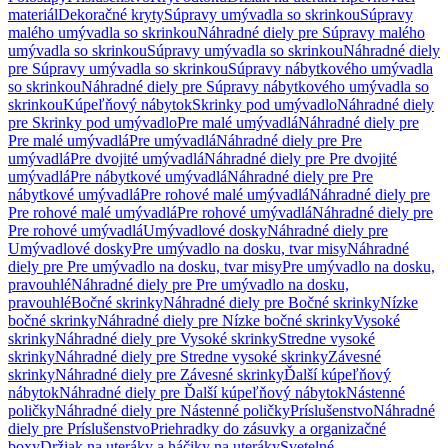
materiál
Dekoračné kryty
Súpravy umývadla so skrinkou
Súpravy
malého umývadla so skrinkou
Náhradné diely pre Súpravy malého
umývadla so skrinkou
Súpravy umývadla so skrinkou
Náhradné diely
pre Súpravy umývadla so skrinkou
Súpravy nábytkového umývadla
so skrinkou
Náhradné diely pre Súpravy nábytkového umývadla so
skrinkou
Kúpeľňový nábytok
Skrinky pod umývadlo
Náhradné diely
pre Skrinky pod umývadlo
Pre malé umývadlá
Náhradné diely pre
Pre malé umývadlá
Pre umývadlá
Náhradné diely pre Pre
umývadlá
Pre dvojité umývadlá
Náhradné diely pre Pre dvojité
umývadlá
Pre nábytkové umývadlá
Náhradné diely pre Pre
nábytkové umývadlá
Pre rohové malé umývadlá
Náhradné diely pre
Pre rohové malé umývadlá
Pre rohové umývadlá
Náhradné diely pre
Pre rohové umývadlá
Umývadlové dosky
Náhradné diely pre
Umývadlové dosky
Pre umývadlo na dosku, tvar misy
Náhradné
diely pre Pre umývadlo na dosku, tvar misy
Pre umývadlo na dosku,
pravouhlé
Náhradné diely pre Pre umývadlo na dosku,
pravouhlé
Bočné skrinky
Náhradné diely pre Bočné skrinky
Nízke
bočné skrinky
Náhradné diely pre Nízke bočné skrinky
Vysoké
skrinky
Náhradné diely pre Vysoké skrinky
Stredne vysoké
skrinky
Náhradné diely pre Stredne vysoké skrinky
Závesné
skrinky
Náhradné diely pre Závesné skrinky
Ďalší kúpeľňový
nábytok
Náhradné diely pre Ďalší kúpeľňový nábytok
Nástenné
poličky
Náhradné diely pre Nástenné poličky
Príslušenstvo
Náhradné
diely pre Príslušenstvo
Priehradky do zásuvky a organizačné
boxy
Držiak na uteráky a háčiky na uteráky
Svetelné