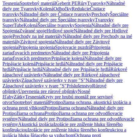
Tesnenia
Spotrebný materiál
Geberit PE
Rúry
Tvarovky
Náhradné
diely pre Tvarovky
Kolená
Odbočky
Redukcie
Čistiace
tvarovky
Náhradné diely pre Čistiace tvarovky
Prechody
Špeciálne
tvarovky
Náhradné diely pre Špeciálne tvarovky
Tvarovky
SuperTube
Kolená
Špeciálne tvarovky
Spojenia
Náhradné diely pre
Spojenia
Zvárané spoje
Hrdlové spoje
Náhradné diely pre Hrdlové
spoje
Prechody na iné materiály
Náhradné diely pre Prechody na iné
materiály
Závitové spojenia
Náhradné diely pre Závitové
spojenia
Pripojenia spojenia
Spojovacie puzdrá
Pripojenia
zariaďovacích predmetov
Náhradné diely pre Pripojenia
zariaďovacích predmetov
Pripájacie kolená
Náhradné diely pre
Pripájacie kolená
Pripájacie hrdlá
Náhradné diely pre Pripájacie
hrdlá
Pripájacie hrdlá
Náhradné diely pre Pripájacie hrdlá
Rúrkové
zápachové uzávierky
Náhradné diely pre Rúrkové zápachové
uzávierky
Zápachové uzávierky v tvare "S"
Náhradné diely pre
Zápachové uzávierky v tvare "S"
Príslušenstvo
Rúrové
objímky
Upevnenia pre rúrové objímky
Nosné
žľaby
Zátky
Tesnenia
Kryty pre hrubú montáž pre servisný
otvor
Spotrebný materiál
Protipožiarna ochrana, akustická izolácia a
ochrana proti vlhkosti
Protipožiarna ochrana
Náhradné diely pre
Protipožiarna ochrana
Protipožiarna ochrana pre odvodňovacie
systémy
Náhradné diely pre Protipožiarna ochrana pre odvodňovacie
systémy
Akustická izolácia
Izolácie pre zníženie hluku šíreného
konštrukciou
Izolácie pre zníženie hluku šíreného konštrukciou a
izolácia hluku šíriaceho sa vzduchom
Ochrana proti