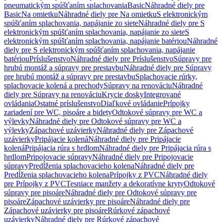
pneumatickým spúšťaním splachovania
Basic
Náhradné diely pre
Basic
Na omietku
Náhradné diely pre Na omietku
S elektronickým
spúšťaním splachovania, napájanie zo siete
Náhradné diely pre S
elektronickým spúšťaním splachovania, napájanie zo siete
S
elektronickým spúšťaním splachovania, napájanie batériou
Náhradné
diely pre S elektronickým spúšťaním splachovania, napájanie
batériou
Príslušenstvo
Náhradné diely pre Príslušenstvo
Súpravy pre
hrubú montáž a súpravy pre prestavbu
Náhradné diely pre Súpravy
pre hrubú montáž a súpravy pre prestavbu
Splachovacie rúrky,
splachovacie kolená a prechody
Súpravy na renováciu
Náhradné
diely pre Súpravy na renováciu
Krycie dosky
Integrované
ovládania
Ostatné príslušenstvo
Diaľkové ovládanie
Prípojky
zariadení pre WC, pisoáre a bidety
Odtokové súpravy pre WC a
výlevky
Náhradné diely pre Odtokové súpravy pre WC a
výlevky
Zápachové uzávierky
Náhradné diely pre Zápachové
uzávierky
Pripájacie kolená
Náhradné diely pre Pripájacie
kolená
Pripájacia rúra s hrdlom
Náhradné diely pre Pripájacia rúra s
hrdlom
Pripojovacie súpravy
Náhradné diely pre Pripojovacie
súpravy
Predĺženia splachovacieho kolena
Náhradné diely pre
Predĺženia splachovacieho kolena
Prípojky z PVC
Náhradné diely
pre Prípojky z PVC
Tesniace manžety a dekoratívne kryty
Odtokové
súpravy pre pisoáre
Náhradné diely pre Odtokové súpravy pre
pisoáre
Zápachové uzávierky pre pisoáre
Náhradné diely pre
Zápachové uzávierky pre pisoáre
Rúrkové zápachové
uzávierky
Náhradné diely pre Rúrkové zápachové