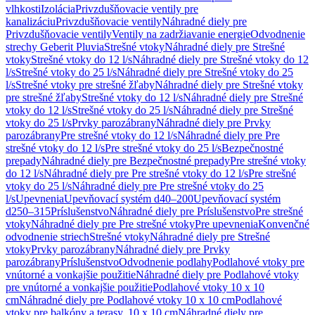
vlhkosti
Izolácia
Privzdušňovacie ventily pre
kanalizáciu
Privzdušňovacie ventily
Náhradné diely pre
Privzdušňovacie ventily
Ventily na zadržiavanie energie
Odvodnenie
strechy Geberit Pluvia
Strešné vtoky
Náhradné diely pre Strešné
vtoky
Strešné vtoky do 12 l/s
Náhradné diely pre Strešné vtoky do 12
l/s
Strešné vtoky do 25 l/s
Náhradné diely pre Strešné vtoky do 25
l/s
Strešné vtoky pre strešné žľaby
Náhradné diely pre Strešné vtoky
pre strešné žľaby
Strešné vtoky do 12 l/s
Náhradné diely pre Strešné
vtoky do 12 l/s
Strešné vtoky do 25 l/s
Náhradné diely pre Strešné
vtoky do 25 l/s
Prvky parozábrany
Náhradné diely pre Prvky
parozábrany
Pre strešné vtoky do 12 l/s
Náhradné diely pre Pre
strešné vtoky do 12 l/s
Pre strešné vtoky do 25 l/s
Bezpečnostné
prepady
Náhradné diely pre Bezpečnostné prepady
Pre strešné vtoky
do 12 l/s
Náhradné diely pre Pre strešné vtoky do 12 l/s
Pre strešné
vtoky do 25 l/s
Náhradné diely pre Pre strešné vtoky do 25
l/s
Upevnenia
Upevňovací systém d40–200
Upevňovací systém
d250–315
Príslušenstvo
Náhradné diely pre Príslušenstvo
Pre strešné
vtoky
Náhradné diely pre Pre strešné vtoky
Pre upevnenia
Konvenčné
odvodnenie striech
Strešné vtoky
Náhradné diely pre Strešné
vtoky
Prvky parozábrany
Náhradné diely pre Prvky
parozábrany
Príslušenstvo
Odvodnenie podlahy
Podlahové vtoky pre
vnútorné a vonkajšie použitie
Náhradné diely pre Podlahové vtoky
pre vnútorné a vonkajšie použitie
Podlahové vtoky 10 x 10
cm
Náhradné diely pre Podlahové vtoky 10 x 10 cm
Podlahové
vtoky pre balkóny a terasy, 10 x 10 cm
Náhradné diely pre