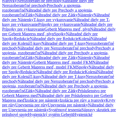
tvarovky
Nerozoberateľné prechody
Náhradné diely pre
Nerozoberateľné prechody
Prechody a spojenia,
rozoberateľné
Náhradné diely pre Prechody a spojenia,
rozoberateľné
Zátky
Náhradné diely pre Zátky
Nástenky
Náhradné
diely pre Nástenky
T-kusy pre vykurovanie
Náhradné diely pre T-
kusy pre vykurovanie
Prípojky pre vykurovanie
Náhradné diely pre
Prípojky pre vykurovanie
Geberit Mapress meď, plyn
Náhradné diely
pre Geberit Mapress meď, plyn
Spojky
Náhradné diely pre
Spojky
Redukcie
Náhradné diely pre Redukcie
Kolená
Náhradné
diely pre Kolená
T-kusy
Náhradné diely pre T-kusy
Nerozoberateľné
prechody
Náhradné diely pre Nerozoberateľné prechody
Prechody a
spojenia, rozoberateľné
Náhradné diely pre Prechody a spojenia,
rozoberateľné
Zátky
Náhradné diely pre Zátky
Nástenky
Náhradné
diely pre Nástenky
Geberit Mapress meď, modré FKM
Náhradné
diely pre Geberit Mapress meď, modré FKM
Spojky
Náhradné diely
pre Spojky
Redukcie
Náhradné diely pre Redukcie
Kolená
Náhradné
diely pre Kolená
T-kusy
Náhradné diely pre T-kusy
Nerozoberateľné
prechody
Náhradné diely pre Nerozoberateľné prechody
Prechody a
spojenia, rozoberateľné
Náhradné diely pre Prechody a spojenia,
rozoberateľné
Zátky
Náhradné diely pre Zátky
Príslušenstvo pre
Geberit Mapress meď
Náhradné diely pre Príslušenstvo pre Geberit
Mapress meď
Izolácie pre nástenky
Izolácia pre rúry a tvarovky
Kryty
pre rúry
Upevnenia pre rúry
Upevnenia pre nástenky
Náhradné diely
pre Upevnenia pre nástenky
Systémové tesnenia
Súpravy skrutiek pre
prírubové spoje
Hygienický systém Geberit
Hygienické