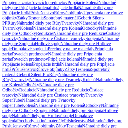
Pripojenia zariaďovacích predmetov
Pripájacie kolená
Náhradné
diely pre Pripájacie kolená
Pripájacie hrdlá
Náhradné diely pre
Pripájacie hrdlá
Príslušenstvo
Rúrové objímky
Upevnenia pre rúrové
objímky
Zátky
Tesnenia
Spotrebný materiál
Geberit Silent-
PP
Rúry
Náhradné diely pre Rúry
Tvarovky
Náhradné diely pre
Tvarovky
Kolená
Náhradné diely pre Kolená
Odbočky
Náhradné
diely pre Odbočky
Redukcie
Náhradné diely pre Redukcie
Čistiace
tvarovky
Náhradné diely pre Čistiace tvarovky
Spojenia
Náhradné
diely pre Spojenia
Hrdlové spoje
Náhradné diely pre Hrdlové
spoje
Drapákové spojenia
Prechody na iné materiály
Pripojenia
zariaďovacích predmetov
Náhradné diely pre Pripojenia
zariaďovacích predmetov
Pripájacie kolená
Náhradné diely pre
Pripájacie kolená
Pripájacie hrdlá
Náhradné diely pre Pripájacie
hrdlá
Príslušenstvo
Rúrové objímky
Zátky
Tesnenia
Spotrebný
materiál
Geberit Silent-Pro
Rúry
Náhradné diely pre
Rúry
Tvarovky
Náhradné diely pre Tvarovky
Kolená
Náhradné diely
pre Kolená
Odbočky
Náhradné diely pre
Odbočky
Redukcie
Náhradné diely pre Redukcie
Čistiace
tvarovky
Náhradné diely pre Čistiace tvarovky
Tvarovky
SuperTube
Náhradné diely pre Tvarovky
SuperTube
Kolená
Náhradné diely pre Kolená
Odbočky
Náhradné
diely pre Odbočky
Spojenia
Náhradné diely pre Spojenia
Hrdlové
spoje
Náhradné diely pre Hrdlové spoje
Drapákové
spojenia
Prechody na iné materiály
Príslušenstvo
Náhradné diely pre
Príslušenstvo
Rúrové objímky
Zátky
Tesnenia
Náhradné diely pre