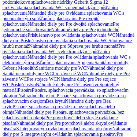
podomietkové splachovacie nádržky Geberit Sigma 12
cm
Ovládania splachovania WC s pneumatickým spúšťaním
splachovania
Náhradné diely pre Ovládania splachovania WC s
pneumatickým spúšťaním splachovania
Pre dvojité
splachovanie
Náhradné diely pre Pre dvojité splachovanie
Pre
jednoduché splachovanie
Náhradné diely pre Pre jednoduché
splachovanie
Príslušenstvo pre ovládania splachovania WC
Náhradné
diely pre Príslušenstvo pre ovládania splachovania WC
Súprava pre
hrubú montáž
Náhradné diely pre Súprava pre hrubú montáž
Pre
ovládania splachovania WC s elektronickým spúšťaním
splachovania
Náhradné diely pre Pre ovládania splachovania WC s
elektronickým spúšťaním splachovania
Spojenia
Sanitárne moduly
Geberit Monolith
Sanitárne moduly pre WC
Náhradné diely pre
Sanitárne moduly pre WC
Pre závesné WC
Náhradné diely pre Pre
závesné WC
Pre stojace WC
Náhradné diely pre Pre stojace
WC
Príslušenstvo
Náhradné diely pre Príslušenstvo
Spotrebný
materiál
Pisoáre
Pisoáre, splachovacia prevádzka, so splachovacím
okrajom
Náhradné diely pre Pisoáre, splachovacia prevádzka, so
splachovacím okrajom
Bez krytu
Náhradné diely pre Bez
krytu
Pisoáre, splachovacia prevádzka, bez splachovacieho
okraja
Náhradné diely pre Pisoáre, splachovacia prevádzka, bez
splachovacieho okraja
Pre povrchové alebo skryté ovládanie
pisoára
Náhradné diely pre Pre povrchové alebo skryté ovládanie
pisoára
S integrovaným ovládaním splachovania pisoárov
Náhradné
diely pre S integrovaným ovládaním splachovania pisoárov
Pre