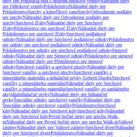
diely pre Pripájacia rúra s hrdlom
Odtokové ventily
Náhradné diely
pre Odtokové ventily
Príslušenstvo
Náhradné diely pre
Príslušenstvo
Sprchy a kúpeľňové vane
Sprchy
Odvodnenie podlahy
pre sprchy
Náhradné diely pre Odvodnenie podlahy pre
sprchy
Sprchové žľaby
Náhradné diely pre Sprchové
žľaby
Príslušenstvo pre sprchové žľaby
Náhradné diely pre
Príslušenstvo pre sprchové žľaby
Sprchové podlahové
odtoky
Náhradné diely pre Sprchové podlahové odtoky
Príslušenstvo
pre odtoky pre sprchové podlahové odtoky
Náhradné diely pre
Príslušenstvo pre odtoky pre sprchové podlahové odtoky
Stenové
odtoky
Náhradné diely pre Stenové odtoky
Príslušenstvo pre stenové
odtoky
Náhradné diely pre Príslušenstvo pre stenové
odtoky
Sprchové vaničky a sprchové plochy
Náhradné diely pre
Sprchové vaničky a sprchové plochy
Sprchové vaničky z
minerálneho materiálu a inštalačné prvky Geberit Duofix
Sprchové
vaničky z minerálneho materiálu
Náhradné diely pre Sprchové
vaničky z minerálneho materiálu
Sprchové vaničky zo sanitárneho
akrylátu
Inštalačné prvky
Náhradné diely pre Inštalačné
prvky
Špeciálne odtoky sprchovej vaničky
Náhradné diely pre
Špeciálne odtoky sprchovej vaničky
Príslušenstvo
Sprchové
kúty
Náhradné diely pre Sprchové kúty
Sprchové kúty
Náhradné
diely pre Sprchové kúty
Pevné bočné steny pre sprchu Walk-
in
Náhradné diely pre Pevné bočné steny pre sprchu Walk-in
Vaňové
zásteny
Náhradné diely pre Vaňové zásteny
Sprchové dvere
Náhradné
diely pre Sprchové dvere
Príslušenstvo
Náhradné diely pre