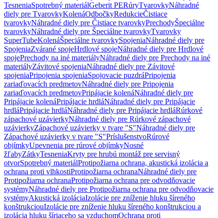
Tesnenia
Spotrebný materiál
Geberit PE
Rúry
Tvarovky
Náhradné
diely pre Tvarovky
Kolená
Odbočky
Redukcie
Čistiace
tvarovky
Náhradné diely pre Čistiace tvarovky
Prechody
Špeciálne
tvarovky
Náhradné diely pre Špeciálne tvarovky
Tvarovky
SuperTube
Kolená
Špeciálne tvarovky
Spojenia
Náhradné diely pre
Spojenia
Zvárané spoje
Hrdlové spoje
Náhradné diely pre Hrdlové
spoje
Prechody na iné materiály
Náhradné diely pre Prechody na iné
materiály
Závitové spojenia
Náhradné diely pre Závitové
spojenia
Pripojenia spojenia
Spojovacie puzdrá
Pripojenia
zariaďovacích predmetov
Náhradné diely pre Pripojenia
zariaďovacích predmetov
Pripájacie kolená
Náhradné diely pre
Pripájacie kolená
Pripájacie hrdlá
Náhradné diely pre Pripájacie
hrdlá
Pripájacie hrdlá
Náhradné diely pre Pripájacie hrdlá
Rúrkové
zápachové uzávierky
Náhradné diely pre Rúrkové zápachové
uzávierky
Zápachové uzávierky v tvare "S"
Náhradné diely pre
Zápachové uzávierky v tvare "S"
Príslušenstvo
Rúrové
objímky
Upevnenia pre rúrové objímky
Nosné
žľaby
Zátky
Tesnenia
Kryty pre hrubú montáž pre servisný
otvor
Spotrebný materiál
Protipožiarna ochrana, akustická izolácia a
ochrana proti vlhkosti
Protipožiarna ochrana
Náhradné diely pre
Protipožiarna ochrana
Protipožiarna ochrana pre odvodňovacie
systémy
Náhradné diely pre Protipožiarna ochrana pre odvodňovacie
systémy
Akustická izolácia
Izolácie pre zníženie hluku šíreného
konštrukciou
Izolácie pre zníženie hluku šíreného konštrukciou a
izolácia hluku šíriaceho sa vzduchom
Ochrana proti