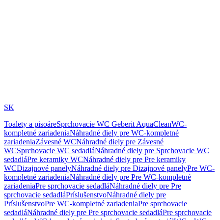
SK
Toalety a pisoáre
Sprchovacie WC Geberit AquaClean
WC-
kompletné zariadenia
Náhradné diely pre WC-kompletné
zariadenia
Závesné WC
Náhradné diely pre Závesné
WC
Sprchovacie WC sedadlá
Náhradné diely pre Sprchovacie WC
sedadlá
Pre keramiky WC
Náhradné diely pre Pre keramiky
WC
Dizajnové panely
Náhradné diely pre Dizajnové panely
Pre WC-
kompletné zariadenia
Náhradné diely pre Pre WC-kompletné
zariadenia
Pre sprchovacie sedadlá
Náhradné diely pre Pre
sprchovacie sedadlá
Príslušenstvo
Náhradné diely pre
Príslušenstvo
Pre WC-kompletné zariadenia
Pre sprchovacie
sedadlá
Náhradné diely pre Pre sprchovacie sedadlá
Pre sprchovacie