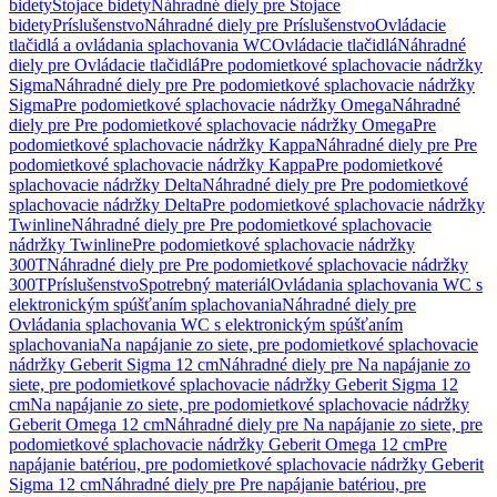
bidety
Stojace bidety
Náhradné diely pre Stojace
bidety
Príslušenstvo
Náhradné diely pre Príslušenstvo
Ovládacie
tlačidlá a ovládania splachovania WC
Ovládacie tlačidlá
Náhradné
diely pre Ovládacie tlačidlá
Pre podomietkové splachovacie nádržky
Sigma
Náhradné diely pre Pre podomietkové splachovacie nádržky
Sigma
Pre podomietkové splachovacie nádržky Omega
Náhradné
diely pre Pre podomietkové splachovacie nádržky Omega
Pre
podomietkové splachovacie nádržky Kappa
Náhradné diely pre Pre
podomietkové splachovacie nádržky Kappa
Pre podomietkové
splachovacie nádržky Delta
Náhradné diely pre Pre podomietkové
splachovacie nádržky Delta
Pre podomietkové splachovacie nádržky
Twinline
Náhradné diely pre Pre podomietkové splachovacie
nádržky Twinline
Pre podomietkové splachovacie nádržky
300T
Náhradné diely pre Pre podomietkové splachovacie nádržky
300T
Príslušenstvo
Spotrebný materiál
Ovládania splachovania WC s
elektronickým spúšťaním splachovania
Náhradné diely pre
Ovládania splachovania WC s elektronickým spúšťaním
splachovania
Na napájanie zo siete, pre podomietkové splachovacie
nádržky Geberit Sigma 12 cm
Náhradné diely pre Na napájanie zo
siete, pre podomietkové splachovacie nádržky Geberit Sigma 12
cm
Na napájanie zo siete, pre podomietkové splachovacie nádržky
Geberit Omega 12 cm
Náhradné diely pre Na napájanie zo siete, pre
podomietkové splachovacie nádržky Geberit Omega 12 cm
Pre
napájanie batériou, pre podomietkové splachovacie nádržky Geberit
Sigma 12 cm
Náhradné diely pre Pre napájanie batériou, pre