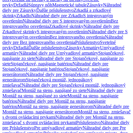
prvky
Držadlá
Súpravy nôh
Magnetické tabule
Zásuvky
Náhradné
diely pre Zásuvky
Ďalšie príslušenstvo
Zrkadlá a zrkadlové
skrinky
Zrkadlo
Náhradné diely pre Zrkadlo
S integrovaným
osvetlením
Náhradné diely pre S integrovaným osvetlením
Bez
integrovaného osvetlenia
Zrkadlové skrinky
Náhradné diely pre
Zrkadlové skrinky
S integrovaným osvetlením
Náhradné diely pre S
integrovaným osvetlením
Bez integrovaného osvetlenia
Náhradné
diely pre Bez integrovaného osvetlenia
Príslušenstvo
Svetelné
prvky
Držadlá
Ďalšie príslušenstvo
Zásuvky
Armatúry
Umývadlové
armatúry
Náhradné diely pre Umývadlové armatúry
Stojančekové,
napájanie zo siete
Náhradné diely pre Stojančekové, napájanie zo
siete
Stojančekové, napájanie batériou
Náhradné diely pre
Stojančekové, napájanie batériou
Stojančekové, napájanie
generátorom
Náhradné diely pre Stojančekové, napájanie
generátorom
Stojančeková montáž, jednopákový
zmiešavač
Náhradné diely pre Stojančeková montáž, jednopákový
zmiešavač
Montáž na stenu, napájané zo siete
Náhradné diely pre
Montáž na stenu, napájané zo siete
Montáž na stenu, napájanie
batériou
Náhradné diely pre Montáž na stenu, napájanie
batériou
Montáž na stenu, napájanie generátorom
Náhradné diely pre
Montáž na stenu, napájanie generátorom
Montáž na stenu, zmiešavač
s dvomi ovládacími prvkami
Náhradné diely pre Montáž na stenu,
zmiešavač s dvomi ovládacími prvkami
Príslušenstvo
Náhradné diely
pre Príslušenstvo
Pre umývadlové armatúry
Náhradné diely pre Pre