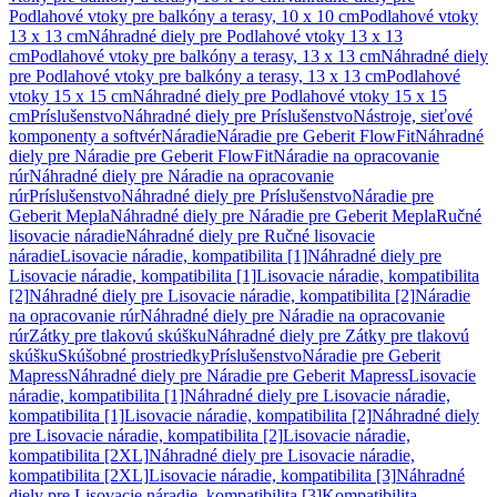
Podlahové vtoky pre balkóny a terasy, 10 x 10 cm
Podlahové vtoky
13 x 13 cm
Náhradné diely pre Podlahové vtoky 13 x 13
cm
Podlahové vtoky pre balkóny a terasy, 13 x 13 cm
Náhradné diely
pre Podlahové vtoky pre balkóny a terasy, 13 x 13 cm
Podlahové
vtoky 15 x 15 cm
Náhradné diely pre Podlahové vtoky 15 x 15
cm
Príslušenstvo
Náhradné diely pre Príslušenstvo
Nástroje, sieťové
komponenty a softvér
Náradie
Náradie pre Geberit FlowFit
Náhradné
diely pre Náradie pre Geberit FlowFit
Náradie na opracovanie
rúr
Náhradné diely pre Náradie na opracovanie
rúr
Príslušenstvo
Náhradné diely pre Príslušenstvo
Náradie pre
Geberit Mepla
Náhradné diely pre Náradie pre Geberit Mepla
Ručné
lisovacie náradie
Náhradné diely pre Ručné lisovacie
náradie
Lisovacie náradie, kompatibilita [1]
Náhradné diely pre
Lisovacie náradie, kompatibilita [1]
Lisovacie náradie, kompatibilita
[2]
Náhradné diely pre Lisovacie náradie, kompatibilita [2]
Náradie
na opracovanie rúr
Náhradné diely pre Náradie na opracovanie
rúr
Zátky pre tlakovú skúšku
Náhradné diely pre Zátky pre tlakovú
skúšku
Skúšobné prostriedky
Príslušenstvo
Náradie pre Geberit
Mapress
Náhradné diely pre Náradie pre Geberit Mapress
Lisovacie
náradie, kompatibilita [1]
Náhradné diely pre Lisovacie náradie,
kompatibilita [1]
Lisovacie náradie, kompatibilita [2]
Náhradné diely
pre Lisovacie náradie, kompatibilita [2]
Lisovacie náradie,
kompatibilita [2XL]
Náhradné diely pre Lisovacie náradie,
kompatibilita [2XL]
Lisovacie náradie, kompatibilita [3]
Náhradné
diely pre Lisovacie náradie, kompatibilita [3]
Kompatibilita