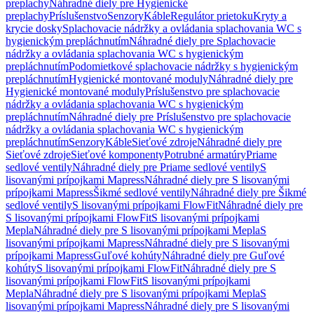
preplachy
Náhradné diely pre Hygienické
preplachy
Príslušenstvo
Senzory
Káble
Regulátor prietoku
Kryty a
krycie dosky
Splachovacie nádržky a ovládania splachovania WC s
hygienickým prepláchnutím
Náhradné diely pre Splachovacie
nádržky a ovládania splachovania WC s hygienickým
prepláchnutím
Podomietkové splachovacie nádržky s hygienickým
prepláchnutím
Hygienické montované moduly
Náhradné diely pre
Hygienické montované moduly
Príslušenstvo pre splachovacie
nádržky a ovládania splachovania WC s hygienickým
prepláchnutím
Náhradné diely pre Príslušenstvo pre splachovacie
nádržky a ovládania splachovania WC s hygienickým
prepláchnutím
Senzory
Káble
Sieťové zdroje
Náhradné diely pre
Sieťové zdroje
Sieťové komponenty
Potrubné armatúry
Priame
sedlové ventily
Náhradné diely pre Priame sedlové ventily
S
lisovanými prípojkami Mapress
Náhradné diely pre S lisovanými
prípojkami Mapress
Šikmé sedlové ventily
Náhradné diely pre Šikmé
sedlové ventily
S lisovanými prípojkami FlowFit
Náhradné diely pre
S lisovanými prípojkami FlowFit
S lisovanými prípojkami
Mepla
Náhradné diely pre S lisovanými prípojkami Mepla
S
lisovanými prípojkami Mapress
Náhradné diely pre S lisovanými
prípojkami Mapress
Guľové kohúty
Náhradné diely pre Guľové
kohúty
S lisovanými prípojkami FlowFit
Náhradné diely pre S
lisovanými prípojkami FlowFit
S lisovanými prípojkami
Mepla
Náhradné diely pre S lisovanými prípojkami Mepla
S
lisovanými prípojkami Mapress
Náhradné diely pre S lisovanými