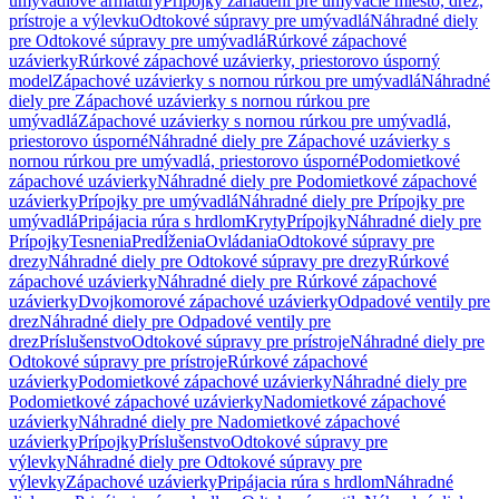
umývadlové armatúry
Prípojky zariadení pre umývacie miesto, drez,
prístroje a výlevku
Odtokové súpravy pre umývadlá
Náhradné diely
pre Odtokové súpravy pre umývadlá
Rúrkové zápachové
uzávierky
Rúrkové zápachové uzávierky, priestorovo úsporný
model
Zápachové uzávierky s nornou rúrkou pre umývadlá
Náhradné
diely pre Zápachové uzávierky s nornou rúrkou pre
umývadlá
Zápachové uzávierky s nornou rúrkou pre umývadlá,
priestorovo úsporné
Náhradné diely pre Zápachové uzávierky s
nornou rúrkou pre umývadlá, priestorovo úsporné
Podomietkové
zápachové uzávierky
Náhradné diely pre Podomietkové zápachové
uzávierky
Prípojky pre umývadlá
Náhradné diely pre Prípojky pre
umývadlá
Pripájacia rúra s hrdlom
Kryty
Prípojky
Náhradné diely pre
Prípojky
Tesnenia
Predĺženia
Ovládania
Odtokové súpravy pre
drezy
Náhradné diely pre Odtokové súpravy pre drezy
Rúrkové
zápachové uzávierky
Náhradné diely pre Rúrkové zápachové
uzávierky
Dvojkomorové zápachové uzávierky
Odpadové ventily pre
drez
Náhradné diely pre Odpadové ventily pre
drez
Príslušenstvo
Odtokové súpravy pre prístroje
Náhradné diely pre
Odtokové súpravy pre prístroje
Rúrkové zápachové
uzávierky
Podomietkové zápachové uzávierky
Náhradné diely pre
Podomietkové zápachové uzávierky
Nadomietkové zápachové
uzávierky
Náhradné diely pre Nadomietkové zápachové
uzávierky
Prípojky
Príslušenstvo
Odtokové súpravy pre
výlevky
Náhradné diely pre Odtokové súpravy pre
výlevky
Zápachové uzávierky
Pripájacia rúra s hrdlom
Náhradné