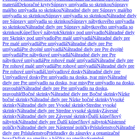
materiál
Dekoračné kryty
Súpravy umývadla so skrinkou
Súpravy
malého umývadla so skrinkou
Náhradné diely pre Súpravy malého
umývadla so skrinkou
Súpravy umývadla so skrinkou
Náhradné diely
pre Súpravy umývadla so skrinkou
Súpravy nábytkového umývadla
so skrinkou
Náhradné diely pre Súpravy nábytkového umývadla so
skrinkou
Kúpeľňový nábytok
Skrinky pod umývadlo
Náhradné diely
pre Skrinky pod umývadlo
Pre malé umývadlá
Náhradné diely pre
Pre malé umývadlá
Pre umývadlá
Náhradné diely pre Pre
umývadlá
Pre dvojité umývadlá
Náhradné diely pre Pre dvojité
umývadlá
Pre nábytkové umývadlá
Náhradné diely pre Pre
nábytkové umývadlá
Pre rohové malé umývadlá
Náhradné diely pre
Pre rohové malé umývadlá
Pre rohové umývadlá
Náhradné diely pre
Pre rohové umývadlá
Umývadlové dosky
Náhradné diely pre
Umývadlové dosky
Pre umývadlo na dosku, tvar misy
Náhradné
diely pre Pre umývadlo na dosku, tvar misy
Pre umývadlo na dosku,
pravouhlé
Náhradné diely pre Pre umývadlo na dosku,
pravouhlé
Bočné skrinky
Náhradné diely pre Bočné skrinky
Nízke
bočné skrinky
Náhradné diely pre Nízke bočné skrinky
Vysoké
skrinky
Náhradné diely pre Vysoké skrinky
Stredne vysoké
skrinky
Náhradné diely pre Stredne vysoké skrinky
Závesné
skrinky
Náhradné diely pre Závesné skrinky
Ďalší kúpeľňový
nábytok
Náhradné diely pre Ďalší kúpeľňový nábytok
Nástenné
poličky
Náhradné diely pre Nástenné poličky
Príslušenstvo
Náhradné
diely pre Príslušenstvo
Priehradky do zásuvky a organizačné
boxy
Držiak na uteráky a háčiky na uteráky
Svetelné