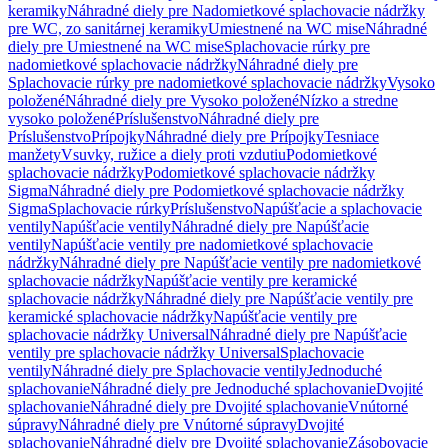
keramiky
Náhradné diely pre Nadomietkové splachovacie nádržky
pre WC, zo sanitárnej keramiky
Umiestnené na WC mise
Náhradné
diely pre Umiestnené na WC mise
Splachovacie rúrky pre
nadomietkové splachovacie nádržky
Náhradné diely pre
Splachovacie rúrky pre nadomietkové splachovacie nádržky
Vysoko
položené
Náhradné diely pre Vysoko položené
Nízko a stredne
vysoko položené
Príslušenstvo
Náhradné diely pre
Príslušenstvo
Prípojky
Náhradné diely pre Prípojky
Tesniace
manžety
Vsuvky, ružice a diely proti vzdutiu
Podomietkové
splachovacie nádržky
Podomietkové splachovacie nádržky
Sigma
Náhradné diely pre Podomietkové splachovacie nádržky
Sigma
Splachovacie rúrky
Príslušenstvo
Napúšťacie a splachovacie
ventily
Napúšťacie ventily
Náhradné diely pre Napúšťacie
ventily
Napúšťacie ventily pre nadomietkové splachovacie
nádržky
Náhradné diely pre Napúšťacie ventily pre nadomietkové
splachovacie nádržky
Napúšťacie ventily pre keramické
splachovacie nádržky
Náhradné diely pre Napúšťacie ventily pre
keramické splachovacie nádržky
Napúšťacie ventily pre
splachovacie nádržky Universal
Náhradné diely pre Napúšťacie
ventily pre splachovacie nádržky Universal
Splachovacie
ventily
Náhradné diely pre Splachovacie ventily
Jednoduché
splachovanie
Náhradné diely pre Jednoduché splachovanie
Dvojité
splachovanie
Náhradné diely pre Dvojité splachovanie
Vnútorné
súpravy
Náhradné diely pre Vnútorné súpravy
Dvojité
splachovanie
Náhradné diely pre Dvojité splachovanie
Zásobovacie