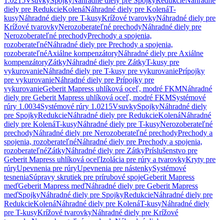
1.0215
Vsuvky
Spojky
Náhradné diely pre Spojky
Redukcie
Náhradné
diely pre Redukcie
Kolená
Náhradné diely pre Kolená
T-
kusy
Náhradné diely pre T-kusy
Krížové tvarovky
Náhradné diely pre
Krížové tvarovky
Nerozoberateľné prechody
Náhradné diely pre
Nerozoberateľné prechody
Prechody a spojenia,
rozoberateľné
Náhradné diely pre Prechody a spojenia,
rozoberateľné
Axiálne kompenzátory
Náhradné diely pre Axiálne
kompenzátory
Zátky
Náhradné diely pre Zátky
T-kusy pre
vykurovanie
Náhradné diely pre T-kusy pre vykurovanie
Prípojky
pre vykurovanie
Náhradné diely pre Prípojky pre
vykurovanie
Geberit Mapress uhlíková oceľ, modré FKM
Náhradné
diely pre Geberit Mapress uhlíková oceľ, modré FKM
Systémové
rúry 1.0034
Systémové rúry 1.0215
Vsuvky
Spojky
Náhradné diely
pre Spojky
Redukcie
Náhradné diely pre Redukcie
Kolená
Náhradné
diely pre Kolená
T-kusy
Náhradné diely pre T-kusy
Nerozoberateľné
prechody
Náhradné diely pre Nerozoberateľné prechody
Prechody a
spojenia, rozoberateľné
Náhradné diely pre Prechody a spojenia,
rozoberateľné
Zátky
Náhradné diely pre Zátky
Príslušenstvo pre
Geberit Mapress uhlíková oceľ
Izolácia pre rúry a tvarovky
Kryty pre
rúry
Upevnenia pre rúry
Upevnenia pre nástenky
Systémové
tesnenia
Súpravy skrutiek pre prírubové spoje
Geberit Mapress
meď
Geberit Mapress meď
Náhradné diely pre Geberit Mapress
meď
Spojky
Náhradné diely pre Spojky
Redukcie
Náhradné diely pre
Redukcie
Kolená
Náhradné diely pre Kolená
T-kusy
Náhradné diely
pre T-kusy
Krížové tvarovky
Náhradné diely pre Krížové