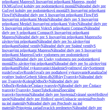
prípojkami Mapress
S lisovanými prípojkami Mapress, modré
FKM
Guľové kohúty pre podomietkovú montáž
Náhradné diely pre
Guľové kohúty pre podomietkovú montáž
S lisovanými prípojkami
FlowFit
Náhradné diely pre S lisovanými prípojkami FlowFit
S
lisovanými prípojkami Mepla
Náhradné diely pre S lisovanými
prípojkami Mepla
S lisovanými prípojkami Volex
Náhradné diely pre
S lisovanými prípojkami Volex
S prípojkami Compact
Náhradné
diely pre S prípojkami Compact
S lisovanými prípojkami
Mapress
Náhradné diely pre S lisovanými prípojkami Mapress
So
závitovými prípojkami
Náhradné diely pre So závitovými
prípojkami
Spätné ventily
Náhradné diely pre Spätné ventily
S
lisovanými prípojkami Mapress
Náhradné diely pre S lisovanými
prípojkami Mapress
Úseky vodomeru pre podomietkovú
montáž
Náhradné diely pre Úseky vodomeru pre podomietkovú
montáž
So závitovými prípojkami
Náhradné diely pre So závitovými
prípojkami
Plošné vykurovanie/chladenie
Systémové rúry
Sortiment
rozdeľovačov
Rozdeľovače pre podlahové vykurovanie
Kanalizačné
systémy budov
Geberit Silent-db20
Rúry
Tvarovky
Náhradné diely
pre Tvarovky
Kolená
Odbočky
Náhradné diely pre
Odbočky
Redukcie
Čistiace tvarovky
Náhradné diely pre Čistiace
tvarovky
Tvarovky SuperTube
Kolená
Špeciálne
tvarovky
Spojenia
Náhradné diely pre Spojenia
Zvárané spoje
Hrdlové
spoje
Náhradné diely pre Hrdlové spoje
Upínacie spojenia
Prechody
na iné materiály
Náhradné diely pre Prechody na iné
materiály
Pripojenia zariaďovacích predmetov
Náhradné diely pre