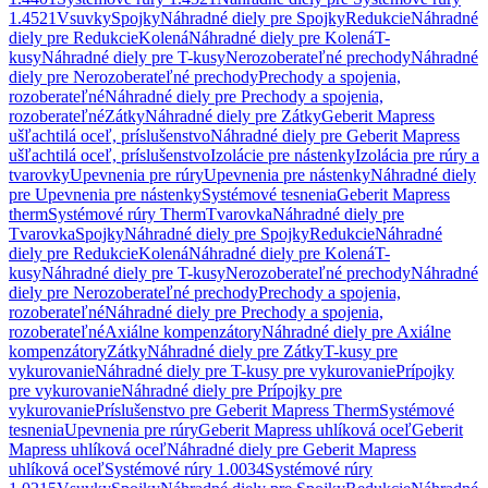
1.4521
Vsuvky
Spojky
Náhradné diely pre Spojky
Redukcie
Náhradné
diely pre Redukcie
Kolená
Náhradné diely pre Kolená
T-
kusy
Náhradné diely pre T-kusy
Nerozoberateľné prechody
Náhradné
diely pre Nerozoberateľné prechody
Prechody a spojenia,
rozoberateľné
Náhradné diely pre Prechody a spojenia,
rozoberateľné
Zátky
Náhradné diely pre Zátky
Geberit Mapress
ušľachtilá oceľ, príslušenstvo
Náhradné diely pre Geberit Mapress
ušľachtilá oceľ, príslušenstvo
Izolácie pre nástenky
Izolácia pre rúry a
tvarovky
Upevnenia pre rúry
Upevnenia pre nástenky
Náhradné diely
pre Upevnenia pre nástenky
Systémové tesnenia
Geberit Mapress
therm
Systémové rúry Therm
Tvarovka
Náhradné diely pre
Tvarovka
Spojky
Náhradné diely pre Spojky
Redukcie
Náhradné
diely pre Redukcie
Kolená
Náhradné diely pre Kolená
T-
kusy
Náhradné diely pre T-kusy
Nerozoberateľné prechody
Náhradné
diely pre Nerozoberateľné prechody
Prechody a spojenia,
rozoberateľné
Náhradné diely pre Prechody a spojenia,
rozoberateľné
Axiálne kompenzátory
Náhradné diely pre Axiálne
kompenzátory
Zátky
Náhradné diely pre Zátky
T-kusy pre
vykurovanie
Náhradné diely pre T-kusy pre vykurovanie
Prípojky
pre vykurovanie
Náhradné diely pre Prípojky pre
vykurovanie
Príslušenstvo pre Geberit Mapress Therm
Systémové
tesnenia
Upevnenia pre rúry
Geberit Mapress uhlíková oceľ
Geberit
Mapress uhlíková oceľ
Náhradné diely pre Geberit Mapress
uhlíková oceľ
Systémové rúry 1.0034
Systémové rúry