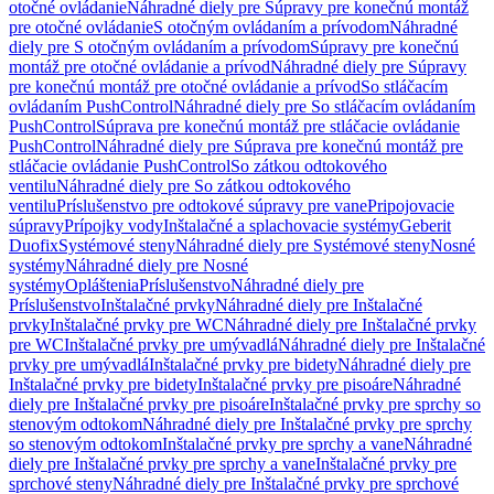
otočné ovládanie
Náhradné diely pre Súpravy pre konečnú montáž
pre otočné ovládanie
S otočným ovládaním a prívodom
Náhradné
diely pre S otočným ovládaním a prívodom
Súpravy pre konečnú
montáž pre otočné ovládanie a prívod
Náhradné diely pre Súpravy
pre konečnú montáž pre otočné ovládanie a prívod
So stláčacím
ovládaním PushControl
Náhradné diely pre So stláčacím ovládaním
PushControl
Súprava pre konečnú montáž pre stláčacie ovládanie
PushControl
Náhradné diely pre Súprava pre konečnú montáž pre
stláčacie ovládanie PushControl
So zátkou odtokového
ventilu
Náhradné diely pre So zátkou odtokového
ventilu
Príslušenstvo pre odtokové súpravy pre vane
Pripojovacie
súpravy
Prípojky vody
Inštalačné a splachovacie systémy
Geberit
Duofix
Systémové steny
Náhradné diely pre Systémové steny
Nosné
systémy
Náhradné diely pre Nosné
systémy
Opláštenia
Príslušenstvo
Náhradné diely pre
Príslušenstvo
Inštalačné prvky
Náhradné diely pre Inštalačné
prvky
Inštalačné prvky pre WC
Náhradné diely pre Inštalačné prvky
pre WC
Inštalačné prvky pre umývadlá
Náhradné diely pre Inštalačné
prvky pre umývadlá
Inštalačné prvky pre bidety
Náhradné diely pre
Inštalačné prvky pre bidety
Inštalačné prvky pre pisoáre
Náhradné
diely pre Inštalačné prvky pre pisoáre
Inštalačné prvky pre sprchy so
stenovým odtokom
Náhradné diely pre Inštalačné prvky pre sprchy
so stenovým odtokom
Inštalačné prvky pre sprchy a vane
Náhradné
diely pre Inštalačné prvky pre sprchy a vane
Inštalačné prvky pre
sprchové steny
Náhradné diely pre Inštalačné prvky pre sprchové