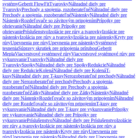
systémy
Geberit FlowFit
Tvarovky
Náhradné diely pre
Tvarovky
Prechody a spojenia, rozoberateľné
Náhradné diely pre
Prechody a spojenia, rozoberateľné
Nástenky
Náhradné diely pre
Nástenky
Rozdeľovače so závitovým pripojením
Prípojky pre
ohrievanie
Náhradné diely pre Prípojky pre
ohrievanie
Príslušenstvo
Izolácie pre rúry a tvarovky
Izolácie pre
nástenky
Izolácia pre rúry a tvarovky
Izolácia pre nástenky
Kryty pre
rúry
Upevnenia pre rúry
Upevnenia pre nástenky
Systémové
tesnenia
Súpravy skrutiek pre pripojenia prírubou
Geberit
Mepla
Viacvrstvové systémové rúry
Viacvrstvové systémové rúry pre
vykurovanie
Tvarovky
Náhradné diely pre
Tvarovky
Spojky
Náhradné diely pre Spojky
Redukcie
Náhradné
diely pre Redukcie
Kolená
Náhradné diely pre Kolená
T-
kusy
Náhradné diely pre T-kusy
Nerozoberateľné prechody
Náhradné
diely pre Nerozoberateľné prechody
Prechody a spojenia,
rozoberateľné
Náhradné diely pre Prechody a spojenia,
rozoberateľné
Zátky
Náhradné diely pre Zátky
Nástenky
Náhradné
diely pre Nástenky
Rozdeľovače so závitovým pripojením
Náhradné
diely pre Rozdeľovače so závitovým pripojením
T-kusy pre
vykurovanie
Náhradné diely pre T-kusy pre vykurovanie
Prípojky
pre vykurovanie
Náhradné diely pre Prípojky pre
vykurovanie
Príslušenstvo
Náhradné diely pre Príslušenstvo
Izolácie
pre rúry a tvarovky
Izolácie pre nástenky
Izolácia pre rúry a
tvarovky
Izolácia pre nástenky
Kryty pre rúry
Upevnenia pre
rúry
Upevnenia pre nástenky
Náhradné diely pre Upevnenia pre