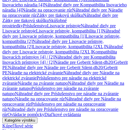
lisovacieho náradia [4]
Náhradné diely pre Kompatibilita lisovacieho
náradia [4]
Náradie na opracovanie rúr
Náhradné diely pre Náradie
na opracovanie rúr
Zátky pre tlakovú skúšku
Náhradné diely pre
Zátky pre tlakovú skúšku
Skúšobné
prostriedky
Príslušenstvo
Lisovacie prístroje
Náhradné diely pre
Lisovacie prístroje
Lisovacie prístroje, kompatibilita [1]
Náhradné
diely pre Lisovacie prístroje, kompatibilita [1]
Lisovacie prístroje,
kompatibilita [2]
Náhradné diely pre Lisovacie prístroje,
kompatibilita [2]
Lisovacie prístroje, kompatibilita [2XL]
Náhradné
diely pre Lisovacie prístroje, kompatibilita [2XL]
Kompatibilita
lisovacích prístrojov [4] / [2]
Náhradné diely pre Kompatibilita
lisovacích prístrojov [4] / [2]
Náradie pre Geberit Silent-db20/Geberit
PE
Náhradné diely pre Náradie pre Geberit Silent-db20/Geberit
PE
Náradie na elektrické zváranie
Náhradné diely pre Náradie na
elektrické zváranie
Príslušenstvo pre náradie na elektrické
zváranie
Náradie na zváranie natupo
Náhradné diely pre Náradie na
zváranie natupo
Príslušenstvo pre náradie na zváranie
natupo
Náhradné diely pre Príslušenstvo pre náradie na zváranie
natupo
Náradie na opracovanie rúr
Náhradné diely pre Náradie na
opracovanie rúr
Príslušenstvo pre náradie na opracovanie
rúr
Náhradné diely pre Príslušenstvo pre náradie na opracovanie
rúr
Ovládacie pomôcky
Diaľkové ovládania
Kategórie výrobku
Kúpeľňové série