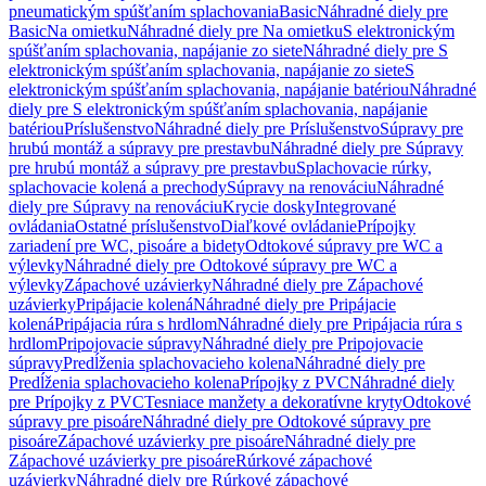
pneumatickým spúšťaním splachovania
Basic
Náhradné diely pre
Basic
Na omietku
Náhradné diely pre Na omietku
S elektronickým
spúšťaním splachovania, napájanie zo siete
Náhradné diely pre S
elektronickým spúšťaním splachovania, napájanie zo siete
S
elektronickým spúšťaním splachovania, napájanie batériou
Náhradné
diely pre S elektronickým spúšťaním splachovania, napájanie
batériou
Príslušenstvo
Náhradné diely pre Príslušenstvo
Súpravy pre
hrubú montáž a súpravy pre prestavbu
Náhradné diely pre Súpravy
pre hrubú montáž a súpravy pre prestavbu
Splachovacie rúrky,
splachovacie kolená a prechody
Súpravy na renováciu
Náhradné
diely pre Súpravy na renováciu
Krycie dosky
Integrované
ovládania
Ostatné príslušenstvo
Diaľkové ovládanie
Prípojky
zariadení pre WC, pisoáre a bidety
Odtokové súpravy pre WC a
výlevky
Náhradné diely pre Odtokové súpravy pre WC a
výlevky
Zápachové uzávierky
Náhradné diely pre Zápachové
uzávierky
Pripájacie kolená
Náhradné diely pre Pripájacie
kolená
Pripájacia rúra s hrdlom
Náhradné diely pre Pripájacia rúra s
hrdlom
Pripojovacie súpravy
Náhradné diely pre Pripojovacie
súpravy
Predĺženia splachovacieho kolena
Náhradné diely pre
Predĺženia splachovacieho kolena
Prípojky z PVC
Náhradné diely
pre Prípojky z PVC
Tesniace manžety a dekoratívne kryty
Odtokové
súpravy pre pisoáre
Náhradné diely pre Odtokové súpravy pre
pisoáre
Zápachové uzávierky pre pisoáre
Náhradné diely pre
Zápachové uzávierky pre pisoáre
Rúrkové zápachové
uzávierky
Náhradné diely pre Rúrkové zápachové