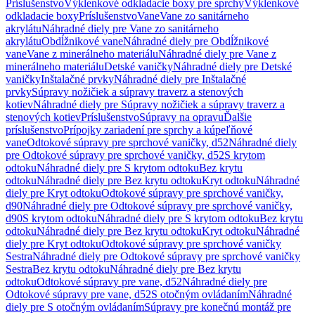
Príslušenstvo
Výklenkové odkladacie boxy pre sprchy
Výklenkové
odkladacie boxy
Príslušenstvo
Vane
Vane zo sanitárneho
akrylátu
Náhradné diely pre Vane zo sanitárneho
akrylátu
Obdĺžnikové vane
Náhradné diely pre Obdĺžnikové
vane
Vane z minerálneho materiálu
Náhradné diely pre Vane z
minerálneho materiálu
Detské vaničky
Náhradné diely pre Detské
vaničky
Inštalačné prvky
Náhradné diely pre Inštalačné
prvky
Súpravy nožičiek a súpravy traverz a stenových
kotiev
Náhradné diely pre Súpravy nožičiek a súpravy traverz a
stenových kotiev
Príslušenstvo
Súpravy na opravu
Ďalšie
príslušenstvo
Prípojky zariadení pre sprchy a kúpeľňové
vane
Odtokové súpravy pre sprchové vaničky, d52
Náhradné diely
pre Odtokové súpravy pre sprchové vaničky, d52
S krytom
odtoku
Náhradné diely pre S krytom odtoku
Bez krytu
odtoku
Náhradné diely pre Bez krytu odtoku
Kryt odtoku
Náhradné
diely pre Kryt odtoku
Odtokové súpravy pre sprchové vaničky,
d90
Náhradné diely pre Odtokové súpravy pre sprchové vaničky,
d90
S krytom odtoku
Náhradné diely pre S krytom odtoku
Bez krytu
odtoku
Náhradné diely pre Bez krytu odtoku
Kryt odtoku
Náhradné
diely pre Kryt odtoku
Odtokové súpravy pre sprchové vaničky
Sestra
Náhradné diely pre Odtokové súpravy pre sprchové vaničky
Sestra
Bez krytu odtoku
Náhradné diely pre Bez krytu
odtoku
Odtokové súpravy pre vane, d52
Náhradné diely pre
Odtokové súpravy pre vane, d52
S otočným ovládaním
Náhradné
diely pre S otočným ovládaním
Súpravy pre konečnú montáž pre