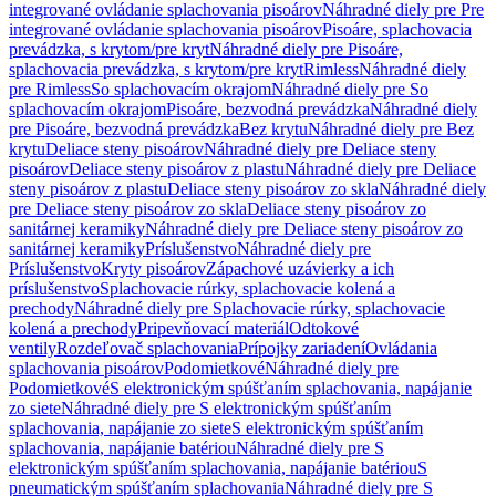
integrované ovládanie splachovania pisoárov
Náhradné diely pre Pre
integrované ovládanie splachovania pisoárov
Pisoáre, splachovacia
prevádzka, s krytom/pre kryt
Náhradné diely pre Pisoáre,
splachovacia prevádzka, s krytom/pre kryt
Rimless
Náhradné diely
pre Rimless
So splachovacím okrajom
Náhradné diely pre So
splachovacím okrajom
Pisoáre, bezvodná prevádzka
Náhradné diely
pre Pisoáre, bezvodná prevádzka
Bez krytu
Náhradné diely pre Bez
krytu
Deliace steny pisoárov
Náhradné diely pre Deliace steny
pisoárov
Deliace steny pisoárov z plastu
Náhradné diely pre Deliace
steny pisoárov z plastu
Deliace steny pisoárov zo skla
Náhradné diely
pre Deliace steny pisoárov zo skla
Deliace steny pisoárov zo
sanitárnej keramiky
Náhradné diely pre Deliace steny pisoárov zo
sanitárnej keramiky
Príslušenstvo
Náhradné diely pre
Príslušenstvo
Kryty pisoárov
Zápachové uzávierky a ich
príslušenstvo
Splachovacie rúrky, splachovacie kolená a
prechody
Náhradné diely pre Splachovacie rúrky, splachovacie
kolená a prechody
Pripevňovací materiál
Odtokové
ventily
Rozdeľovač splachovania
Prípojky zariadení
Ovládania
splachovania pisoárov
Podomietkové
Náhradné diely pre
Podomietkové
S elektronickým spúšťaním splachovania, napájanie
zo siete
Náhradné diely pre S elektronickým spúšťaním
splachovania, napájanie zo siete
S elektronickým spúšťaním
splachovania, napájanie batériou
Náhradné diely pre S
elektronickým spúšťaním splachovania, napájanie batériou
S
pneumatickým spúšťaním splachovania
Náhradné diely pre S