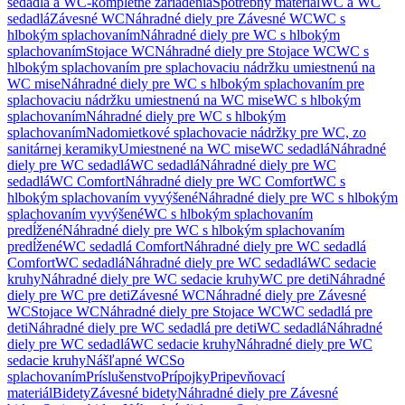
sedadlá a WC-kompletné zariadenia
Spotrebný materiál
WC a WC
sedadlá
Závesné WC
Náhradné diely pre Závesné WC
WC s
hlbokým splachovaním
Náhradné diely pre WC s hlbokým
splachovaním
Stojace WC
Náhradné diely pre Stojace WC
WC s
hlbokým splachovaním pre splachovaciu nádržku umiestnenú na
WC mise
Náhradné diely pre WC s hlbokým splachovaním pre
splachovaciu nádržku umiestnenú na WC mise
WC s hlbokým
splachovaním
Náhradné diely pre WC s hlbokým
splachovaním
Nadomietkové splachovacie nádržky pre WC, zo
sanitárnej keramiky
Umiestnené na WC mise
WC sedadlá
Náhradné
diely pre WC sedadlá
WC sedadlá
Náhradné diely pre WC
sedadlá
WC Comfort
Náhradné diely pre WC Comfort
WC s
hlbokým splachovaním vyvýšené
Náhradné diely pre WC s hlbokým
splachovaním vyvýšené
WC s hlbokým splachovaním
predĺžené
Náhradné diely pre WC s hlbokým splachovaním
predĺžené
WC sedadlá Comfort
Náhradné diely pre WC sedadlá
Comfort
WC sedadlá
Náhradné diely pre WC sedadlá
WC sedacie
kruhy
Náhradné diely pre WC sedacie kruhy
WC pre deti
Náhradné
diely pre WC pre deti
Závesné WC
Náhradné diely pre Závesné
WC
Stojace WC
Náhradné diely pre Stojace WC
WC sedadlá pre
deti
Náhradné diely pre WC sedadlá pre deti
WC sedadlá
Náhradné
diely pre WC sedadlá
WC sedacie kruhy
Náhradné diely pre WC
sedacie kruhy
Nášľapné WC
So
splachovaním
Príslušenstvo
Prípojky
Pripevňovací
materiál
Bidety
Závesné bidety
Náhradné diely pre Závesné