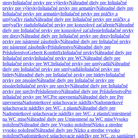
steny
Inštalačné prvky pre výlevky
Náhradné diely pre Inštalačné
prvky pre výlevky
Inštalačné prvky pre armatúry
Náhradné diely pre
Inštalačné prvky pre armatúry
Inštalačné prvky pre práčky a
umývačky riadu
Náhradné diely pre Inštalačné prvky pre práčky a
umývačky riadu
Inštalačné prvky pre konzolové zaťaženie
Náhradné
diely pre Inštalačné prvky pre konzolové zaťaženie
Inštalačné prvky
pre drezy
Náhradné diely pre Inštalačné prvky pre drezy
Inštalačné
prvky pre nástenné zásobníky
Náhradné diely pre Inštalačné prvky
pre nástenné zásobníky
Príslušenstvo
Náhradné diely pre
Príslušenstvo
Geberit Kombifix
Inštalačné prvky
Náhradné diely pre
Inštalačné prvky
Inštalačné prvky pre WC
Náhradné diely pre
Inštalačné prvky pre WC
Inštalačné prvky pre umývadlá
Náhradné
diely pre Inštalačné prvky pre umývadlá
Inštalačné prvky pre
bidety
Náhradné diely pre Inštalačné prvky pre bidety
Inštalačné
prvky pre pisoáre
Náhradné diely pre Inštalačné prvky pre
pisoáre
Inštalačné prvky pre sprchy
Náhradné diely pre Inštalačné
prvky pre sprchy
Príslušenstvo
Náhradné diely pre Príslušenstvo
Pre
inštalačné prvky pre WC
Pre upevnenia
Náhradné diely pre Pre
upevnenia
Nadomietkové splachovacie nádržky
Nadomietkové
splachovacie nádržky pre WC, z plastu
Náhradné diely pre
Nadomietkové splachovacie nádržky pre WC, z plastu
Umiestnené
na WC mise
Náhradné diely pre Umiestnené na WC mise
Vysoko
položené
Náhradné diely pre Vysoko položené
Nízko a stredne
vysoko položené
Náhradné diely pre Nízko a stredne vysoko
položené
Nadomietkové splachovacie nádržky pre WC, zo sanitárnej