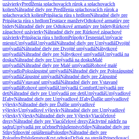
uzávierky
Predĺženia splachovacích rúrok a splachovacích
kolien
Náhradné diely pre Predĺženia splachovacích rúrok a
splachovacích kolien
Pripájacia rúra s hrdlom
Náhradné diely pre
Pripájacia rúra s hrdlom
Tesniace manžety
Odtokové armatúry pre
bidety
Náhradné diely pre Odtokové armatúry pre bidety
Rúrkové
zápachové uzávierky
Náhradné diely pre Rúrkové zápachové
uzávierky
Pripájacia rúra s hrdlom
Prípojky
Tesnenia
Umývacie
miesto
Umývadlá
Umývadlá
Náhradné diely pre Umývadlá
Dvojité
umývadlá
Náhradné diely pre Dvojité umývadlá
Nábytkové
umývadlá
Náhradné diely pre Nábytkové umývadlá
Umývadlá na
dosku
Náhradné diely pre Umývadlá na dosku
Malé
umývadlá
Náhradné diely pre Malé umývadlá
Rohové malé
umývadlo
Polozápustné umývadlá
Náhradné diely pre Polozápustné
umývadlá
Zápustné umývadlá
Náhradné diely pre Zápustné
umývadlá
Vstavané umývadlá
Náhradné diely pre Vstavané
umývadlá
Rohové umývadlá
Umývadlá Comfort
Umývadlá pre
deti
Náhradné diely pre Umývadlá pre deti
Umývadlá
Umývadlové
žľaby
Náhradné diely pre Umývadlové žľaby
Ďalšie umývadlové
výlevky
Náhradné diely pre Ďalšie umývadlové
výlevky
Umývadlové výlevky
Náhradné diely pre Umývadlové
výlevky
Výlevky
Náhradné diely pre Výlevky
Viacúčelové
drezy
Náhradné diely pre Viacúčelové drezy
Záchytné nádrže na
sadru
Umývadlá pre učebne
Príslušenstvo
Stĺpy
Náhradné diely pre
Stĺpy
Stĺpovité opláštenia
Polostĺpy
Náhradné diely pre
Polostĺpy
Príslušenstvo
Kryt odtoku
Držiak na uterák
Pripevňovací