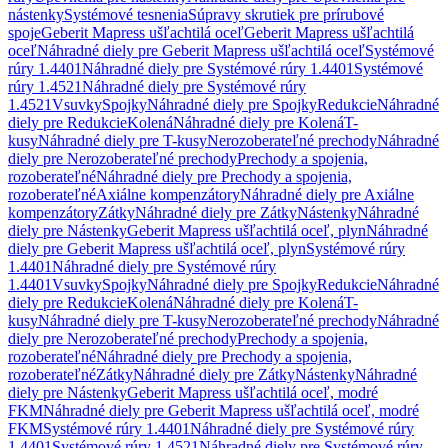
nástenky
Systémové tesnenia
Súpravy skrutiek pre prírubové
spoje
Geberit Mapress ušľachtilá oceľ
Geberit Mapress ušľachtilá
oceľ
Náhradné diely pre Geberit Mapress ušľachtilá oceľ
Systémové
rúry 1.4401
Náhradné diely pre Systémové rúry 1.4401
Systémové
rúry 1.4521
Náhradné diely pre Systémové rúry
1.4521
Vsuvky
Spojky
Náhradné diely pre Spojky
Redukcie
Náhradné
diely pre Redukcie
Kolená
Náhradné diely pre Kolená
T-
kusy
Náhradné diely pre T-kusy
Nerozoberateľné prechody
Náhradné
diely pre Nerozoberateľné prechody
Prechody a spojenia,
rozoberateľné
Náhradné diely pre Prechody a spojenia,
rozoberateľné
Axiálne kompenzátory
Náhradné diely pre Axiálne
kompenzátory
Zátky
Náhradné diely pre Zátky
Nástenky
Náhradné
diely pre Nástenky
Geberit Mapress ušľachtilá oceľ, plyn
Náhradné
diely pre Geberit Mapress ušľachtilá oceľ, plyn
Systémové rúry
1.4401
Náhradné diely pre Systémové rúry
1.4401
Vsuvky
Spojky
Náhradné diely pre Spojky
Redukcie
Náhradné
diely pre Redukcie
Kolená
Náhradné diely pre Kolená
T-
kusy
Náhradné diely pre T-kusy
Nerozoberateľné prechody
Náhradné
diely pre Nerozoberateľné prechody
Prechody a spojenia,
rozoberateľné
Náhradné diely pre Prechody a spojenia,
rozoberateľné
Zátky
Náhradné diely pre Zátky
Nástenky
Náhradné
diely pre Nástenky
Geberit Mapress ušľachtilá oceľ, modré
FKM
Náhradné diely pre Geberit Mapress ušľachtilá oceľ, modré
FKM
Systémové rúry 1.4401
Náhradné diely pre Systémové rúry
1.4401
Systémové rúry 1.4521
Náhradné diely pre Systémové rúry