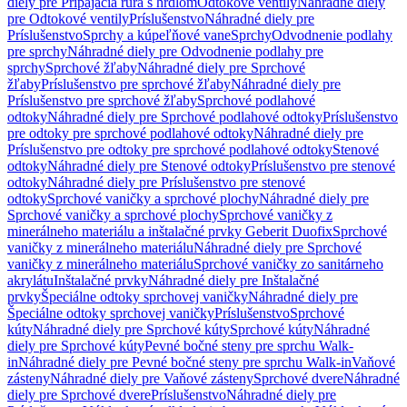
diely pre Pripájacia rúra s hrdlom
Odtokové ventily
Náhradné diely
pre Odtokové ventily
Príslušenstvo
Náhradné diely pre
Príslušenstvo
Sprchy a kúpeľňové vane
Sprchy
Odvodnenie podlahy
pre sprchy
Náhradné diely pre Odvodnenie podlahy pre
sprchy
Sprchové žľaby
Náhradné diely pre Sprchové
žľaby
Príslušenstvo pre sprchové žľaby
Náhradné diely pre
Príslušenstvo pre sprchové žľaby
Sprchové podlahové
odtoky
Náhradné diely pre Sprchové podlahové odtoky
Príslušenstvo
pre odtoky pre sprchové podlahové odtoky
Náhradné diely pre
Príslušenstvo pre odtoky pre sprchové podlahové odtoky
Stenové
odtoky
Náhradné diely pre Stenové odtoky
Príslušenstvo pre stenové
odtoky
Náhradné diely pre Príslušenstvo pre stenové
odtoky
Sprchové vaničky a sprchové plochy
Náhradné diely pre
Sprchové vaničky a sprchové plochy
Sprchové vaničky z
minerálneho materiálu a inštalačné prvky Geberit Duofix
Sprchové
vaničky z minerálneho materiálu
Náhradné diely pre Sprchové
vaničky z minerálneho materiálu
Sprchové vaničky zo sanitárneho
akrylátu
Inštalačné prvky
Náhradné diely pre Inštalačné
prvky
Špeciálne odtoky sprchovej vaničky
Náhradné diely pre
Špeciálne odtoky sprchovej vaničky
Príslušenstvo
Sprchové
kúty
Náhradné diely pre Sprchové kúty
Sprchové kúty
Náhradné
diely pre Sprchové kúty
Pevné bočné steny pre sprchu Walk-
in
Náhradné diely pre Pevné bočné steny pre sprchu Walk-in
Vaňové
zásteny
Náhradné diely pre Vaňové zásteny
Sprchové dvere
Náhradné
diely pre Sprchové dvere
Príslušenstvo
Náhradné diely pre