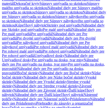
materiál
Dekoračné kryty
Súpravy umývadla so skrinkou
Súpravy
malého umývadla so skrinkou
Náhradné diely pre Súpravy malého
umývadla so skrinkou
Súpravy umývadla so skrinkou
Náhradné diely
pre Súpravy umývadla so skrinkou
Súpravy nábytkového umývadla
so skrinkou
Náhradné diely pre Súpravy nábytkového umývadla so
skrinkou
Kúpeľňový nábytok
Skrinky pod umývadlo
Náhradné diely
pre Skrinky pod umývadlo
Pre malé umývadlá
Náhradné diely pre
Pre malé umývadlá
Pre umývadlá
Náhradné diely pre Pre
umývadlá
Pre dvojité umývadlá
Náhradné diely pre Pre dvojité
umývadlá
Pre nábytkové umývadlá
Náhradné diely pre Pre
nábytkové umývadlá
Pre rohové malé umývadlá
Náhradné diely pre
Pre rohové malé umývadlá
Pre rohové umývadlá
Náhradné diely pre
Pre rohové umývadlá
Umývadlové dosky
Náhradné diely pre
Umývadlové dosky
Pre umývadlo na dosku, tvar misy
Náhradné
diely pre Pre umývadlo na dosku, tvar misy
Pre umývadlo na dosku,
pravouhlé
Náhradné diely pre Pre umývadlo na dosku,
pravouhlé
Bočné skrinky
Náhradné diely pre Bočné skrinky
Nízke
bočné skrinky
Náhradné diely pre Nízke bočné skrinky
Vysoké
skrinky
Náhradné diely pre Vysoké skrinky
Stredne vysoké
skrinky
Náhradné diely pre Stredne vysoké skrinky
Závesné
skrinky
Náhradné diely pre Závesné skrinky
Ďalší kúpeľňový
nábytok
Náhradné diely pre Ďalší kúpeľňový nábytok
Nástenné
poličky
Náhradné diely pre Nástenné poličky
Príslušenstvo
Náhradné
diely pre Príslušenstvo
Priehradky do zásuvky a organizačné
boxy
Držiak na uteráky a háčiky na uteráky
Svetelné