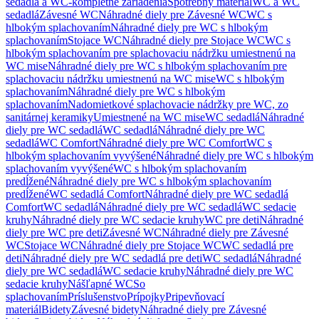
sedadlá a WC-kompletné zariadenia
Spotrebný materiál
WC a WC
sedadlá
Závesné WC
Náhradné diely pre Závesné WC
WC s
hlbokým splachovaním
Náhradné diely pre WC s hlbokým
splachovaním
Stojace WC
Náhradné diely pre Stojace WC
WC s
hlbokým splachovaním pre splachovaciu nádržku umiestnenú na
WC mise
Náhradné diely pre WC s hlbokým splachovaním pre
splachovaciu nádržku umiestnenú na WC mise
WC s hlbokým
splachovaním
Náhradné diely pre WC s hlbokým
splachovaním
Nadomietkové splachovacie nádržky pre WC, zo
sanitárnej keramiky
Umiestnené na WC mise
WC sedadlá
Náhradné
diely pre WC sedadlá
WC sedadlá
Náhradné diely pre WC
sedadlá
WC Comfort
Náhradné diely pre WC Comfort
WC s
hlbokým splachovaním vyvýšené
Náhradné diely pre WC s hlbokým
splachovaním vyvýšené
WC s hlbokým splachovaním
predĺžené
Náhradné diely pre WC s hlbokým splachovaním
predĺžené
WC sedadlá Comfort
Náhradné diely pre WC sedadlá
Comfort
WC sedadlá
Náhradné diely pre WC sedadlá
WC sedacie
kruhy
Náhradné diely pre WC sedacie kruhy
WC pre deti
Náhradné
diely pre WC pre deti
Závesné WC
Náhradné diely pre Závesné
WC
Stojace WC
Náhradné diely pre Stojace WC
WC sedadlá pre
deti
Náhradné diely pre WC sedadlá pre deti
WC sedadlá
Náhradné
diely pre WC sedadlá
WC sedacie kruhy
Náhradné diely pre WC
sedacie kruhy
Nášľapné WC
So
splachovaním
Príslušenstvo
Prípojky
Pripevňovací
materiál
Bidety
Závesné bidety
Náhradné diely pre Závesné