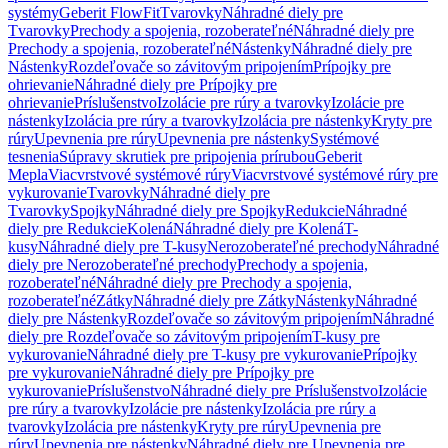
systémy
Geberit FlowFit
Tvarovky
Náhradné diely pre
Tvarovky
Prechody a spojenia, rozoberateľné
Náhradné diely pre
Prechody a spojenia, rozoberateľné
Nástenky
Náhradné diely pre
Nástenky
Rozdeľovače so závitovým pripojením
Prípojky pre
ohrievanie
Náhradné diely pre Prípojky pre
ohrievanie
Príslušenstvo
Izolácie pre rúry a tvarovky
Izolácie pre
nástenky
Izolácia pre rúry a tvarovky
Izolácia pre nástenky
Kryty pre
rúry
Upevnenia pre rúry
Upevnenia pre nástenky
Systémové
tesnenia
Súpravy skrutiek pre pripojenia prírubou
Geberit
Mepla
Viacvrstvové systémové rúry
Viacvrstvové systémové rúry pre
vykurovanie
Tvarovky
Náhradné diely pre
Tvarovky
Spojky
Náhradné diely pre Spojky
Redukcie
Náhradné
diely pre Redukcie
Kolená
Náhradné diely pre Kolená
T-
kusy
Náhradné diely pre T-kusy
Nerozoberateľné prechody
Náhradné
diely pre Nerozoberateľné prechody
Prechody a spojenia,
rozoberateľné
Náhradné diely pre Prechody a spojenia,
rozoberateľné
Zátky
Náhradné diely pre Zátky
Nástenky
Náhradné
diely pre Nástenky
Rozdeľovače so závitovým pripojením
Náhradné
diely pre Rozdeľovače so závitovým pripojením
T-kusy pre
vykurovanie
Náhradné diely pre T-kusy pre vykurovanie
Prípojky
pre vykurovanie
Náhradné diely pre Prípojky pre
vykurovanie
Príslušenstvo
Náhradné diely pre Príslušenstvo
Izolácie
pre rúry a tvarovky
Izolácie pre nástenky
Izolácia pre rúry a
tvarovky
Izolácia pre nástenky
Kryty pre rúry
Upevnenia pre
rúry
Upevnenia pre nástenky
Náhradné diely pre Upevnenia pre