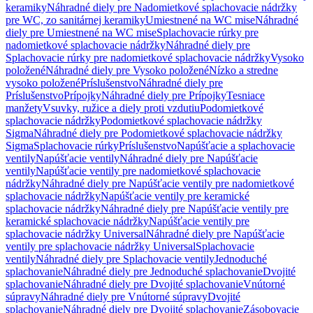
keramiky
Náhradné diely pre Nadomietkové splachovacie nádržky
pre WC, zo sanitárnej keramiky
Umiestnené na WC mise
Náhradné
diely pre Umiestnené na WC mise
Splachovacie rúrky pre
nadomietkové splachovacie nádržky
Náhradné diely pre
Splachovacie rúrky pre nadomietkové splachovacie nádržky
Vysoko
položené
Náhradné diely pre Vysoko položené
Nízko a stredne
vysoko položené
Príslušenstvo
Náhradné diely pre
Príslušenstvo
Prípojky
Náhradné diely pre Prípojky
Tesniace
manžety
Vsuvky, ružice a diely proti vzdutiu
Podomietkové
splachovacie nádržky
Podomietkové splachovacie nádržky
Sigma
Náhradné diely pre Podomietkové splachovacie nádržky
Sigma
Splachovacie rúrky
Príslušenstvo
Napúšťacie a splachovacie
ventily
Napúšťacie ventily
Náhradné diely pre Napúšťacie
ventily
Napúšťacie ventily pre nadomietkové splachovacie
nádržky
Náhradné diely pre Napúšťacie ventily pre nadomietkové
splachovacie nádržky
Napúšťacie ventily pre keramické
splachovacie nádržky
Náhradné diely pre Napúšťacie ventily pre
keramické splachovacie nádržky
Napúšťacie ventily pre
splachovacie nádržky Universal
Náhradné diely pre Napúšťacie
ventily pre splachovacie nádržky Universal
Splachovacie
ventily
Náhradné diely pre Splachovacie ventily
Jednoduché
splachovanie
Náhradné diely pre Jednoduché splachovanie
Dvojité
splachovanie
Náhradné diely pre Dvojité splachovanie
Vnútorné
súpravy
Náhradné diely pre Vnútorné súpravy
Dvojité
splachovanie
Náhradné diely pre Dvojité splachovanie
Zásobovacie