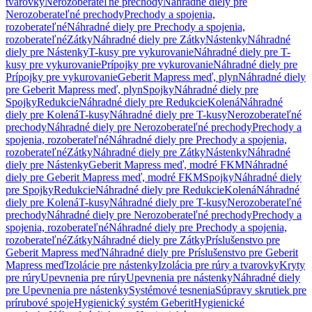
tvarovky
Nerozoberateľné prechody
Náhradné diely pre
Nerozoberateľné prechody
Prechody a spojenia,
rozoberateľné
Náhradné diely pre Prechody a spojenia,
rozoberateľné
Zátky
Náhradné diely pre Zátky
Nástenky
Náhradné
diely pre Nástenky
T-kusy pre vykurovanie
Náhradné diely pre T-
kusy pre vykurovanie
Prípojky pre vykurovanie
Náhradné diely pre
Prípojky pre vykurovanie
Geberit Mapress meď, plyn
Náhradné diely
pre Geberit Mapress meď, plyn
Spojky
Náhradné diely pre
Spojky
Redukcie
Náhradné diely pre Redukcie
Kolená
Náhradné
diely pre Kolená
T-kusy
Náhradné diely pre T-kusy
Nerozoberateľné
prechody
Náhradné diely pre Nerozoberateľné prechody
Prechody a
spojenia, rozoberateľné
Náhradné diely pre Prechody a spojenia,
rozoberateľné
Zátky
Náhradné diely pre Zátky
Nástenky
Náhradné
diely pre Nástenky
Geberit Mapress meď, modré FKM
Náhradné
diely pre Geberit Mapress meď, modré FKM
Spojky
Náhradné diely
pre Spojky
Redukcie
Náhradné diely pre Redukcie
Kolená
Náhradné
diely pre Kolená
T-kusy
Náhradné diely pre T-kusy
Nerozoberateľné
prechody
Náhradné diely pre Nerozoberateľné prechody
Prechody a
spojenia, rozoberateľné
Náhradné diely pre Prechody a spojenia,
rozoberateľné
Zátky
Náhradné diely pre Zátky
Príslušenstvo pre
Geberit Mapress meď
Náhradné diely pre Príslušenstvo pre Geberit
Mapress meď
Izolácie pre nástenky
Izolácia pre rúry a tvarovky
Kryty
pre rúry
Upevnenia pre rúry
Upevnenia pre nástenky
Náhradné diely
pre Upevnenia pre nástenky
Systémové tesnenia
Súpravy skrutiek pre
prírubové spoje
Hygienický systém Geberit
Hygienické