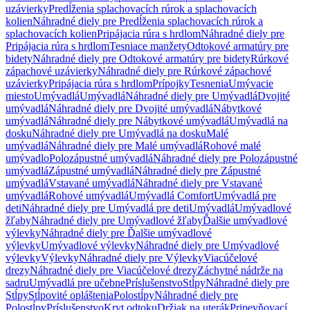
uzávierky
Predĺženia splachovacích rúrok a splachovacích
kolien
Náhradné diely pre Predĺženia splachovacích rúrok a
splachovacích kolien
Pripájacia rúra s hrdlom
Náhradné diely pre
Pripájacia rúra s hrdlom
Tesniace manžety
Odtokové armatúry pre
bidety
Náhradné diely pre Odtokové armatúry pre bidety
Rúrkové
zápachové uzávierky
Náhradné diely pre Rúrkové zápachové
uzávierky
Pripájacia rúra s hrdlom
Prípojky
Tesnenia
Umývacie
miesto
Umývadlá
Umývadlá
Náhradné diely pre Umývadlá
Dvojité
umývadlá
Náhradné diely pre Dvojité umývadlá
Nábytkové
umývadlá
Náhradné diely pre Nábytkové umývadlá
Umývadlá na
dosku
Náhradné diely pre Umývadlá na dosku
Malé
umývadlá
Náhradné diely pre Malé umývadlá
Rohové malé
umývadlo
Polozápustné umývadlá
Náhradné diely pre Polozápustné
umývadlá
Zápustné umývadlá
Náhradné diely pre Zápustné
umývadlá
Vstavané umývadlá
Náhradné diely pre Vstavané
umývadlá
Rohové umývadlá
Umývadlá Comfort
Umývadlá pre
deti
Náhradné diely pre Umývadlá pre deti
Umývadlá
Umývadlové
žľaby
Náhradné diely pre Umývadlové žľaby
Ďalšie umývadlové
výlevky
Náhradné diely pre Ďalšie umývadlové
výlevky
Umývadlové výlevky
Náhradné diely pre Umývadlové
výlevky
Výlevky
Náhradné diely pre Výlevky
Viacúčelové
drezy
Náhradné diely pre Viacúčelové drezy
Záchytné nádrže na
sadru
Umývadlá pre učebne
Príslušenstvo
Stĺpy
Náhradné diely pre
Stĺpy
Stĺpovité opláštenia
Polostĺpy
Náhradné diely pre
Polostĺpy
Príslušenstvo
Kryt odtoku
Držiak na uterák
Pripevňovací