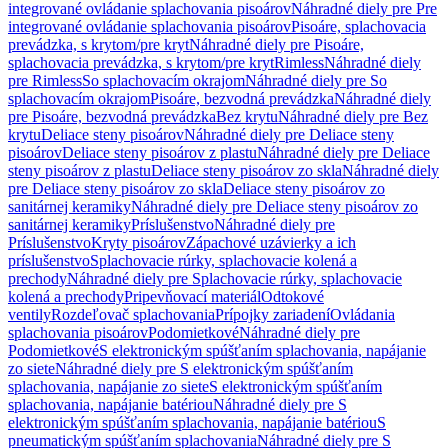
integrované ovládanie splachovania pisoárov
Náhradné diely pre Pre
integrované ovládanie splachovania pisoárov
Pisoáre, splachovacia
prevádzka, s krytom/pre kryt
Náhradné diely pre Pisoáre,
splachovacia prevádzka, s krytom/pre kryt
Rimless
Náhradné diely
pre Rimless
So splachovacím okrajom
Náhradné diely pre So
splachovacím okrajom
Pisoáre, bezvodná prevádzka
Náhradné diely
pre Pisoáre, bezvodná prevádzka
Bez krytu
Náhradné diely pre Bez
krytu
Deliace steny pisoárov
Náhradné diely pre Deliace steny
pisoárov
Deliace steny pisoárov z plastu
Náhradné diely pre Deliace
steny pisoárov z plastu
Deliace steny pisoárov zo skla
Náhradné diely
pre Deliace steny pisoárov zo skla
Deliace steny pisoárov zo
sanitárnej keramiky
Náhradné diely pre Deliace steny pisoárov zo
sanitárnej keramiky
Príslušenstvo
Náhradné diely pre
Príslušenstvo
Kryty pisoárov
Zápachové uzávierky a ich
príslušenstvo
Splachovacie rúrky, splachovacie kolená a
prechody
Náhradné diely pre Splachovacie rúrky, splachovacie
kolená a prechody
Pripevňovací materiál
Odtokové
ventily
Rozdeľovač splachovania
Prípojky zariadení
Ovládania
splachovania pisoárov
Podomietkové
Náhradné diely pre
Podomietkové
S elektronickým spúšťaním splachovania, napájanie
zo siete
Náhradné diely pre S elektronickým spúšťaním
splachovania, napájanie zo siete
S elektronickým spúšťaním
splachovania, napájanie batériou
Náhradné diely pre S
elektronickým spúšťaním splachovania, napájanie batériou
S
pneumatickým spúšťaním splachovania
Náhradné diely pre S