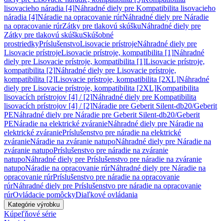
lisovacieho náradia [4]
Náhradné diely pre Kompatibilita lisovacieho
náradia [4]
Náradie na opracovanie rúr
Náhradné diely pre Náradie
na opracovanie rúr
Zátky pre tlakovú skúšku
Náhradné diely pre
Zátky pre tlakovú skúšku
Skúšobné
prostriedky
Príslušenstvo
Lisovacie prístroje
Náhradné diely pre
Lisovacie prístroje
Lisovacie prístroje, kompatibilita [1]
Náhradné
diely pre Lisovacie prístroje, kompatibilita [1]
Lisovacie prístroje,
kompatibilita [2]
Náhradné diely pre Lisovacie prístroje,
kompatibilita [2]
Lisovacie prístroje, kompatibilita [2XL]
Náhradné
diely pre Lisovacie prístroje, kompatibilita [2XL]
Kompatibilita
lisovacích prístrojov [4] / [2]
Náhradné diely pre Kompatibilita
lisovacích prístrojov [4] / [2]
Náradie pre Geberit Silent-db20/Geberit
PE
Náhradné diely pre Náradie pre Geberit Silent-db20/Geberit
PE
Náradie na elektrické zváranie
Náhradné diely pre Náradie na
elektrické zváranie
Príslušenstvo pre náradie na elektrické
zváranie
Náradie na zváranie natupo
Náhradné diely pre Náradie na
zváranie natupo
Príslušenstvo pre náradie na zváranie
natupo
Náhradné diely pre Príslušenstvo pre náradie na zváranie
natupo
Náradie na opracovanie rúr
Náhradné diely pre Náradie na
opracovanie rúr
Príslušenstvo pre náradie na opracovanie
rúr
Náhradné diely pre Príslušenstvo pre náradie na opracovanie
rúr
Ovládacie pomôcky
Diaľkové ovládania
Kategórie výrobku
Kúpeľňové série