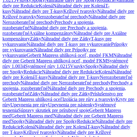
1.0215
Vsuvky
Spojky
Náhradné diely pre Spojky
Redukcie
Náhradné
diely pre Redukcie
Kolená
Náhradné diely pre Kolená
T-
kusy
Náhradné diely pre T-kusy
Krížové tvarovky
Náhradné diely pre
Krížové tvarovky
Nerozoberateľné prechody
Náhradné diely pre
Nerozoberateľné prechody
Prechody a spojenia,
rozoberateľné
Náhradné diely pre Prechody a spojenia,
rozoberateľné
Axiálne kompenzátory
Náhradné diely pre Axiálne
kompenzátory
Zátky
Náhradné diely pre Zátky
T-kusy pre
vykurovanie
Náhradné diely pre T-kusy pre vykurovanie
Prípojky
pre vykurovanie
Náhradné diely pre Prípojky pre
vykurovanie
Geberit Mapress uhlíková oceľ, modré FKM
Náhradné
diely pre Geberit Mapress uhlíková oceľ, modré FKM
Systémové
rúry 1.0034
Systémové rúry 1.0215
Vsuvky
Spojky
Náhradné diely
pre Spojky
Redukcie
Náhradné diely pre Redukcie
Kolená
Náhradné
diely pre Kolená
T-kusy
Náhradné diely pre T-kusy
Nerozoberateľné
prechody
Náhradné diely pre Nerozoberateľné prechody
Prechody a
spojenia, rozoberateľné
Náhradné diely pre Prechody a spojenia,
rozoberateľné
Zátky
Náhradné diely pre Zátky
Príslušenstvo pre
Geberit Mapress uhlíková oceľ
Izolácia pre rúry a tvarovky
Kryty pre
rúry
Upevnenia pre rúry
Upevnenia pre nástenky
Systémové
tesnenia
Súpravy skrutiek pre prírubové spoje
Geberit Mapress
meď
Geberit Mapress meď
Náhradné diely pre Geberit Mapress
meď
Spojky
Náhradné diely pre Spojky
Redukcie
Náhradné diely pre
Redukcie
Kolená
Náhradné diely pre Kolená
T-kusy
Náhradné diely
pre T-kusy
Krížové tvarovky
Náhradné diely pre Krížové