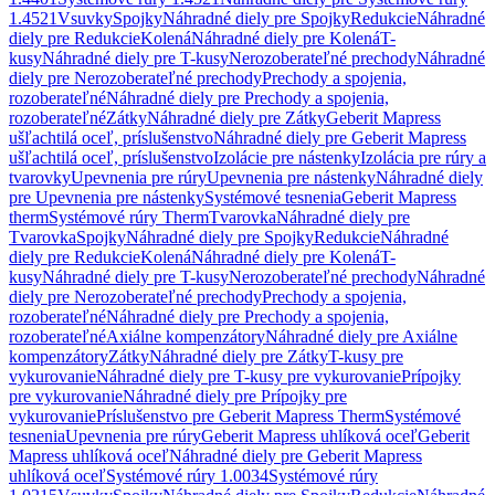
1.4521
Vsuvky
Spojky
Náhradné diely pre Spojky
Redukcie
Náhradné
diely pre Redukcie
Kolená
Náhradné diely pre Kolená
T-
kusy
Náhradné diely pre T-kusy
Nerozoberateľné prechody
Náhradné
diely pre Nerozoberateľné prechody
Prechody a spojenia,
rozoberateľné
Náhradné diely pre Prechody a spojenia,
rozoberateľné
Zátky
Náhradné diely pre Zátky
Geberit Mapress
ušľachtilá oceľ, príslušenstvo
Náhradné diely pre Geberit Mapress
ušľachtilá oceľ, príslušenstvo
Izolácie pre nástenky
Izolácia pre rúry a
tvarovky
Upevnenia pre rúry
Upevnenia pre nástenky
Náhradné diely
pre Upevnenia pre nástenky
Systémové tesnenia
Geberit Mapress
therm
Systémové rúry Therm
Tvarovka
Náhradné diely pre
Tvarovka
Spojky
Náhradné diely pre Spojky
Redukcie
Náhradné
diely pre Redukcie
Kolená
Náhradné diely pre Kolená
T-
kusy
Náhradné diely pre T-kusy
Nerozoberateľné prechody
Náhradné
diely pre Nerozoberateľné prechody
Prechody a spojenia,
rozoberateľné
Náhradné diely pre Prechody a spojenia,
rozoberateľné
Axiálne kompenzátory
Náhradné diely pre Axiálne
kompenzátory
Zátky
Náhradné diely pre Zátky
T-kusy pre
vykurovanie
Náhradné diely pre T-kusy pre vykurovanie
Prípojky
pre vykurovanie
Náhradné diely pre Prípojky pre
vykurovanie
Príslušenstvo pre Geberit Mapress Therm
Systémové
tesnenia
Upevnenia pre rúry
Geberit Mapress uhlíková oceľ
Geberit
Mapress uhlíková oceľ
Náhradné diely pre Geberit Mapress
uhlíková oceľ
Systémové rúry 1.0034
Systémové rúry