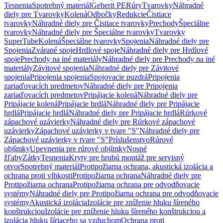
Tesnenia
Spotrebný materiál
Geberit PE
Rúry
Tvarovky
Náhradné
diely pre Tvarovky
Kolená
Odbočky
Redukcie
Čistiace
tvarovky
Náhradné diely pre Čistiace tvarovky
Prechody
Špeciálne
tvarovky
Náhradné diely pre Špeciálne tvarovky
Tvarovky
SuperTube
Kolená
Špeciálne tvarovky
Spojenia
Náhradné diely pre
Spojenia
Zvárané spoje
Hrdlové spoje
Náhradné diely pre Hrdlové
spoje
Prechody na iné materiály
Náhradné diely pre Prechody na iné
materiály
Závitové spojenia
Náhradné diely pre Závitové
spojenia
Pripojenia spojenia
Spojovacie puzdrá
Pripojenia
zariaďovacích predmetov
Náhradné diely pre Pripojenia
zariaďovacích predmetov
Pripájacie kolená
Náhradné diely pre
Pripájacie kolená
Pripájacie hrdlá
Náhradné diely pre Pripájacie
hrdlá
Pripájacie hrdlá
Náhradné diely pre Pripájacie hrdlá
Rúrkové
zápachové uzávierky
Náhradné diely pre Rúrkové zápachové
uzávierky
Zápachové uzávierky v tvare "S"
Náhradné diely pre
Zápachové uzávierky v tvare "S"
Príslušenstvo
Rúrové
objímky
Upevnenia pre rúrové objímky
Nosné
žľaby
Zátky
Tesnenia
Kryty pre hrubú montáž pre servisný
otvor
Spotrebný materiál
Protipožiarna ochrana, akustická izolácia a
ochrana proti vlhkosti
Protipožiarna ochrana
Náhradné diely pre
Protipožiarna ochrana
Protipožiarna ochrana pre odvodňovacie
systémy
Náhradné diely pre Protipožiarna ochrana pre odvodňovacie
systémy
Akustická izolácia
Izolácie pre zníženie hluku šíreného
konštrukciou
Izolácie pre zníženie hluku šíreného konštrukciou a
izolácia hluku šíriaceho sa vzduchom
Ochrana proti