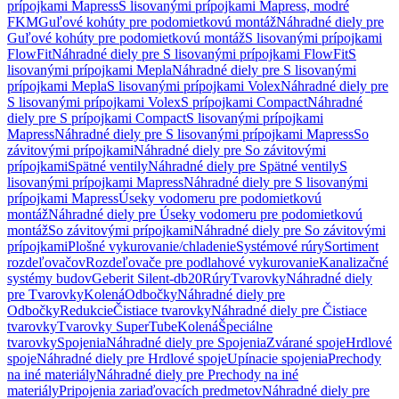
prípojkami Mapress
S lisovanými prípojkami Mapress, modré
FKM
Guľové kohúty pre podomietkovú montáž
Náhradné diely pre
Guľové kohúty pre podomietkovú montáž
S lisovanými prípojkami
FlowFit
Náhradné diely pre S lisovanými prípojkami FlowFit
S
lisovanými prípojkami Mepla
Náhradné diely pre S lisovanými
prípojkami Mepla
S lisovanými prípojkami Volex
Náhradné diely pre
S lisovanými prípojkami Volex
S prípojkami Compact
Náhradné
diely pre S prípojkami Compact
S lisovanými prípojkami
Mapress
Náhradné diely pre S lisovanými prípojkami Mapress
So
závitovými prípojkami
Náhradné diely pre So závitovými
prípojkami
Spätné ventily
Náhradné diely pre Spätné ventily
S
lisovanými prípojkami Mapress
Náhradné diely pre S lisovanými
prípojkami Mapress
Úseky vodomeru pre podomietkovú
montáž
Náhradné diely pre Úseky vodomeru pre podomietkovú
montáž
So závitovými prípojkami
Náhradné diely pre So závitovými
prípojkami
Plošné vykurovanie/chladenie
Systémové rúry
Sortiment
rozdeľovačov
Rozdeľovače pre podlahové vykurovanie
Kanalizačné
systémy budov
Geberit Silent-db20
Rúry
Tvarovky
Náhradné diely
pre Tvarovky
Kolená
Odbočky
Náhradné diely pre
Odbočky
Redukcie
Čistiace tvarovky
Náhradné diely pre Čistiace
tvarovky
Tvarovky SuperTube
Kolená
Špeciálne
tvarovky
Spojenia
Náhradné diely pre Spojenia
Zvárané spoje
Hrdlové
spoje
Náhradné diely pre Hrdlové spoje
Upínacie spojenia
Prechody
na iné materiály
Náhradné diely pre Prechody na iné
materiály
Pripojenia zariaďovacích predmetov
Náhradné diely pre