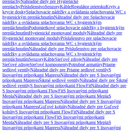
preplachy
Náhradné diely pre Hygienické
preplachy
Príslušenstvo
Senzory
Káble
Regulátor prietoku
Kryty a
krycie dosky
Splachovacie nádržky a ovládania splachovania WC s
hygienickým prepláchnutím
Náhradné diely pre Splachovacie
nádržky a ovládania splachovania WC s hygienickým
prepláchnutím
Podomietkové splachovacie nádržky s hygienickým
prepláchnutím
Hygienické montované moduly
Náhradné diely pre
Hygienické montované moduly
Príslušenstvo pre splachovacie
nádržky a ovládania splachovania WC s hygienickým
prepláchnutím
Náhradné diely pre Príslušenstvo pre splachovacie
nádržky a ovládania splachovania WC s hygienickým
prepláchnutím
Senzory
Káble
Sieťové zdroje
Náhradné diely pre
Sieťové zdroje
Sieťové komponenty
Potrubné armatúry
Priame
sedlové ventily
Náhradné diely pre Priame sedlové ventily
S
lisovanými prípojkami Mapress
Náhradné diely pre S lisovanými
prípojkami Mapress
Šikmé sedlové ventily
Náhradné diely pre Šikmé
sedlové ventily
S lisovanými prípojkami FlowFit
Náhradné diely pre
S lisovanými prípojkami FlowFit
S lisovanými prípojkami
Mepla
Náhradné diely pre S lisovanými prípojkami Mepla
S
lisovanými prípojkami Mapress
Náhradné diely pre S lisovanými
prípojkami Mapress
Guľové kohúty
Náhradné diely pre Guľové
kohúty
S lisovanými prípojkami FlowFit
Náhradné diely pre S
lisovanými prípojkami FlowFit
S lisovanými prípojkami
Mepla
Náhradné diely pre S lisovanými prípojkami Mepla
S
lisovanými prípojkami Mapress
Náhradné diely pre S lisovanými