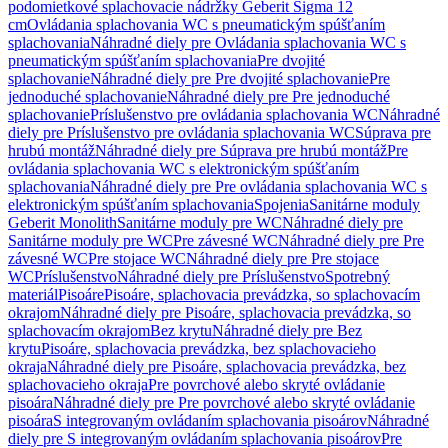
podomietkové splachovacie nádržky Geberit Sigma 12
cm
Ovládania splachovania WC s pneumatickým spúšťaním
splachovania
Náhradné diely pre Ovládania splachovania WC s
pneumatickým spúšťaním splachovania
Pre dvojité
splachovanie
Náhradné diely pre Pre dvojité splachovanie
Pre
jednoduché splachovanie
Náhradné diely pre Pre jednoduché
splachovanie
Príslušenstvo pre ovládania splachovania WC
Náhradné
diely pre Príslušenstvo pre ovládania splachovania WC
Súprava pre
hrubú montáž
Náhradné diely pre Súprava pre hrubú montáž
Pre
ovládania splachovania WC s elektronickým spúšťaním
splachovania
Náhradné diely pre Pre ovládania splachovania WC s
elektronickým spúšťaním splachovania
Spojenia
Sanitárne moduly
Geberit Monolith
Sanitárne moduly pre WC
Náhradné diely pre
Sanitárne moduly pre WC
Pre závesné WC
Náhradné diely pre Pre
závesné WC
Pre stojace WC
Náhradné diely pre Pre stojace
WC
Príslušenstvo
Náhradné diely pre Príslušenstvo
Spotrebný
materiál
Pisoáre
Pisoáre, splachovacia prevádzka, so splachovacím
okrajom
Náhradné diely pre Pisoáre, splachovacia prevádzka, so
splachovacím okrajom
Bez krytu
Náhradné diely pre Bez
krytu
Pisoáre, splachovacia prevádzka, bez splachovacieho
okraja
Náhradné diely pre Pisoáre, splachovacia prevádzka, bez
splachovacieho okraja
Pre povrchové alebo skryté ovládanie
pisoára
Náhradné diely pre Pre povrchové alebo skryté ovládanie
pisoára
S integrovaným ovládaním splachovania pisoárov
Náhradné
diely pre S integrovaným ovládaním splachovania pisoárov
Pre