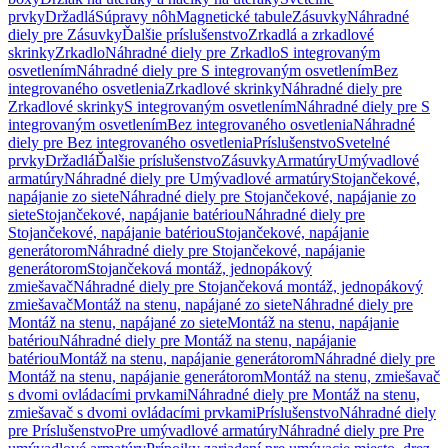
prvky
Držadlá
Súpravy nôh
Magnetické tabule
Zásuvky
Náhradné
diely pre Zásuvky
Ďalšie príslušenstvo
Zrkadlá a zrkadlové
skrinky
Zrkadlo
Náhradné diely pre Zrkadlo
S integrovaným
osvetlením
Náhradné diely pre S integrovaným osvetlením
Bez
integrovaného osvetlenia
Zrkadlové skrinky
Náhradné diely pre
Zrkadlové skrinky
S integrovaným osvetlením
Náhradné diely pre S
integrovaným osvetlením
Bez integrovaného osvetlenia
Náhradné
diely pre Bez integrovaného osvetlenia
Príslušenstvo
Svetelné
prvky
Držadlá
Ďalšie príslušenstvo
Zásuvky
Armatúry
Umývadlové
armatúry
Náhradné diely pre Umývadlové armatúry
Stojančekové,
napájanie zo siete
Náhradné diely pre Stojančekové, napájanie zo
siete
Stojančekové, napájanie batériou
Náhradné diely pre
Stojančekové, napájanie batériou
Stojančekové, napájanie
generátorom
Náhradné diely pre Stojančekové, napájanie
generátorom
Stojančeková montáž, jednopákový
zmiešavač
Náhradné diely pre Stojančeková montáž, jednopákový
zmiešavač
Montáž na stenu, napájané zo siete
Náhradné diely pre
Montáž na stenu, napájané zo siete
Montáž na stenu, napájanie
batériou
Náhradné diely pre Montáž na stenu, napájanie
batériou
Montáž na stenu, napájanie generátorom
Náhradné diely pre
Montáž na stenu, napájanie generátorom
Montáž na stenu, zmiešavač
s dvomi ovládacími prvkami
Náhradné diely pre Montáž na stenu,
zmiešavač s dvomi ovládacími prvkami
Príslušenstvo
Náhradné diely
pre Príslušenstvo
Pre umývadlové armatúry
Náhradné diely pre Pre