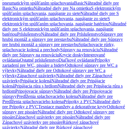
pneumatickým spúšťaním splachovania
Basic
Náhradné diely pre
Basic
Na omietku
Náhradné diely pre Na omietku
S elektronickým
spúšťaním splachovania, napájanie zo siete
Náhradné diely pre S
elektronickým spúšťaním splachovania, napájanie zo siete
S
elektronickým spúšťaním splachovania, napájanie batériou
Náhradné
diely pre S elektronickým spúšťaním splachovania, napájanie
batériou
Príslušenstvo
Náhradné diely pre Príslušenstvo
Súpravy pre
hrubú montáž a súpravy pre prestavbu
Náhradné diely pre Súpravy
pre hrubú montáž a súpravy pre prestavbu
Splachovacie rúrky,
splachovacie kolená a prechody
Súpravy na renováciu
Náhradné
diely pre Súpravy na renováciu
Krycie dosky
Integrované
ovládania
Ostatné príslušenstvo
Diaľkové ovládanie
Prípojky
zariadení pre WC, pisoáre a bidety
Odtokové súpravy pre WC a
výlevky
Náhradné diely pre Odtokové súpravy pre WC a
výlevky
Zápachové uzávierky
Náhradné diely pre Zápachové
uzávierky
Pripájacie kolená
Náhradné diely pre Pripájacie
kolená
Pripájacia rúra s hrdlom
Náhradné diely pre Pripájacia rúra s
hrdlom
Pripojovacie súpravy
Náhradné diely pre Pripojovacie
súpravy
Predĺženia splachovacieho kolena
Náhradné diely pre
Predĺženia splachovacieho kolena
Prípojky z PVC
Náhradné diely
pre Prípojky z PVC
Tesniace manžety a dekoratívne kryty
Odtokové
súpravy pre pisoáre
Náhradné diely pre Odtokové súpravy pre
pisoáre
Zápachové uzávierky pre pisoáre
Náhradné diely pre
Zápachové uzávierky pre pisoáre
Rúrkové zápachové
uzávierky
Náhradné diely pre Rúrkové zápachové