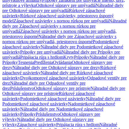
umývadlové armatúry
Prípojky zariadení pre umývacie miesto, drez,
prístroje a výlevku
Odtokové súpravy pre umývadlá
Náhradné diely
pre Odtokové súpravy pre umývadlá
Rúrkové zápachové
uzávierky
Rúrkové zápachové uzávierky, priestorovo úsporný
model
Zápachové uzávierky s nornou rúrkou pre umývadlá
Náhradné
diely pre Zápachové uzávierky s nornou rúrkou pre
umývadlá
Zápachové uzávierky s nornou rúrkou pre umývadlá,
priestorovo úsporné
Náhradné diely pre Zápachové uzávierky s
nornou rúrkou pre umývadlá, priestorovo úsporné
Podomietkové
zápachové uzávierky
Náhradné diely pre Podomietkové zápachové
uzávierky
Prípojky pre umývadlá
Náhradné diely pre Prípojky pre
umývadlá
Pripájacia rúra s hrdlom
Kryty
Prípojky
Náhradné diely pre
Prípojky
Tesnenia
Predĺženia
Ovládania
Odtokové súpravy pre
drezy
Náhradné diely pre Odtokové súpravy pre drezy
Rúrkové
zápachové uzávierky
Náhradné diely pre Rúrkové zápachové
uzávierky
Dvojkomorové zápachové uzávierky
Odpadové ventily pre
drez
Náhradné diely pre Odpadové ventily pre
drez
Príslušenstvo
Odtokové súpravy pre prístroje
Náhradné diely pre
Odtokové súpravy pre prístroje
Rúrkové zápachové
uzávierky
Podomietkové zápachové uzávierky
Náhradné diely pre
Podomietkové zápachové uzávierky
Nadomietkové zápachové
uzávierky
Náhradné diely pre Nadomietkové zápachové
uzávierky
Prípojky
Príslušenstvo
Odtokové súpravy pre
výlevky
Náhradné diely pre Odtokové súpravy pre
výlevky
Zápachové uzávierky
Pripájacia rúra s hrdlom
Náhradné