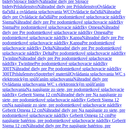
bidety
Stojace bidety
Náhradné diely pre Stojace
bidety
Príslušenstvo
Náhradné diely pre Príslušenstvo
Ovládacie
tlačidlá a ovládania splachovania WC
Ovládacie tlačidlá
Náhradné
diely pre Ovládacie tlačidlá
Pre podomietkové splachovacie nádržky
Sigma
Náhradné diely pre Pre podomietkové splachovacie nádržky
Sigma
Pre podomietkové splachovacie nádržky Omega
Náhradné
diely pre Pre podomietkové splachovacie nádržky Omega
Pre
podomietkové splachovacie nádržky Kappa
Náhradné diely pre Pre
podomietkové splachovacie nádržky Kappa
Pre podomietkové
splachovacie nádržky Delta
Náhradné diely pre Pre podomietkové
splachovacie nádržky Delta
Pre podomietkové splachovacie nádržky
Twinline
Náhradné diely pre Pre podomietkové splachovacie
nádržky Twinline
Pre podomietkové splachovacie nádržky
300T
Náhradné diely pre Pre podomietkové splachovacie nádržky
300T
Príslušenstvo
Spotrebný materiál
Ovládania splachovania WC s
elektronickým spúšťaním splachovania
Náhradné diely pre
Ovládania splachovania WC s elektronickým spúšťaním
splachovania
Na napájanie zo siete, pre podomietkové splachovacie
nádržky Geberit Sigma 12 cm
Náhradné diely pre Na napájanie zo
siete, pre podomietkové splachovacie nádržky Geberit Sigma 12
cm
Na napájanie zo siete, pre podomietkové splachovacie nádržky
Geberit Omega 12 cm
Náhradné diely pre Na napájanie zo siete, pre
podomietkové splachovacie nádržky Geberit Omega 12 cm
Pre
napájanie batériou, pre podomietkové splachovacie nádržky Geberit
Sigma 12 cm
Náhradné diely pre Pre napájanie batériou, pre