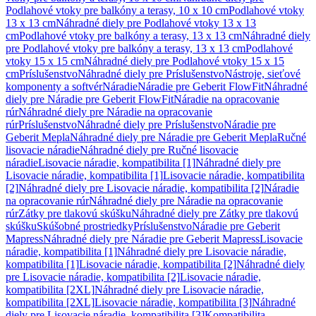
Podlahové vtoky pre balkóny a terasy, 10 x 10 cm
Podlahové vtoky
13 x 13 cm
Náhradné diely pre Podlahové vtoky 13 x 13
cm
Podlahové vtoky pre balkóny a terasy, 13 x 13 cm
Náhradné diely
pre Podlahové vtoky pre balkóny a terasy, 13 x 13 cm
Podlahové
vtoky 15 x 15 cm
Náhradné diely pre Podlahové vtoky 15 x 15
cm
Príslušenstvo
Náhradné diely pre Príslušenstvo
Nástroje, sieťové
komponenty a softvér
Náradie
Náradie pre Geberit FlowFit
Náhradné
diely pre Náradie pre Geberit FlowFit
Náradie na opracovanie
rúr
Náhradné diely pre Náradie na opracovanie
rúr
Príslušenstvo
Náhradné diely pre Príslušenstvo
Náradie pre
Geberit Mepla
Náhradné diely pre Náradie pre Geberit Mepla
Ručné
lisovacie náradie
Náhradné diely pre Ručné lisovacie
náradie
Lisovacie náradie, kompatibilita [1]
Náhradné diely pre
Lisovacie náradie, kompatibilita [1]
Lisovacie náradie, kompatibilita
[2]
Náhradné diely pre Lisovacie náradie, kompatibilita [2]
Náradie
na opracovanie rúr
Náhradné diely pre Náradie na opracovanie
rúr
Zátky pre tlakovú skúšku
Náhradné diely pre Zátky pre tlakovú
skúšku
Skúšobné prostriedky
Príslušenstvo
Náradie pre Geberit
Mapress
Náhradné diely pre Náradie pre Geberit Mapress
Lisovacie
náradie, kompatibilita [1]
Náhradné diely pre Lisovacie náradie,
kompatibilita [1]
Lisovacie náradie, kompatibilita [2]
Náhradné diely
pre Lisovacie náradie, kompatibilita [2]
Lisovacie náradie,
kompatibilita [2XL]
Náhradné diely pre Lisovacie náradie,
kompatibilita [2XL]
Lisovacie náradie, kompatibilita [3]
Náhradné
diely pre Lisovacie náradie, kompatibilita [3]
Kompatibilita