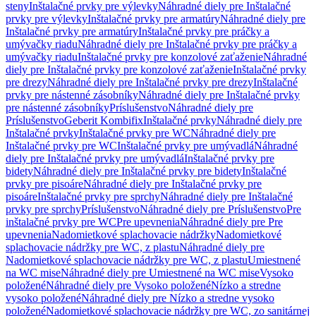
steny
Inštalačné prvky pre výlevky
Náhradné diely pre Inštalačné
prvky pre výlevky
Inštalačné prvky pre armatúry
Náhradné diely pre
Inštalačné prvky pre armatúry
Inštalačné prvky pre práčky a
umývačky riadu
Náhradné diely pre Inštalačné prvky pre práčky a
umývačky riadu
Inštalačné prvky pre konzolové zaťaženie
Náhradné
diely pre Inštalačné prvky pre konzolové zaťaženie
Inštalačné prvky
pre drezy
Náhradné diely pre Inštalačné prvky pre drezy
Inštalačné
prvky pre nástenné zásobníky
Náhradné diely pre Inštalačné prvky
pre nástenné zásobníky
Príslušenstvo
Náhradné diely pre
Príslušenstvo
Geberit Kombifix
Inštalačné prvky
Náhradné diely pre
Inštalačné prvky
Inštalačné prvky pre WC
Náhradné diely pre
Inštalačné prvky pre WC
Inštalačné prvky pre umývadlá
Náhradné
diely pre Inštalačné prvky pre umývadlá
Inštalačné prvky pre
bidety
Náhradné diely pre Inštalačné prvky pre bidety
Inštalačné
prvky pre pisoáre
Náhradné diely pre Inštalačné prvky pre
pisoáre
Inštalačné prvky pre sprchy
Náhradné diely pre Inštalačné
prvky pre sprchy
Príslušenstvo
Náhradné diely pre Príslušenstvo
Pre
inštalačné prvky pre WC
Pre upevnenia
Náhradné diely pre Pre
upevnenia
Nadomietkové splachovacie nádržky
Nadomietkové
splachovacie nádržky pre WC, z plastu
Náhradné diely pre
Nadomietkové splachovacie nádržky pre WC, z plastu
Umiestnené
na WC mise
Náhradné diely pre Umiestnené na WC mise
Vysoko
položené
Náhradné diely pre Vysoko položené
Nízko a stredne
vysoko položené
Náhradné diely pre Nízko a stredne vysoko
položené
Nadomietkové splachovacie nádržky pre WC, zo sanitárnej