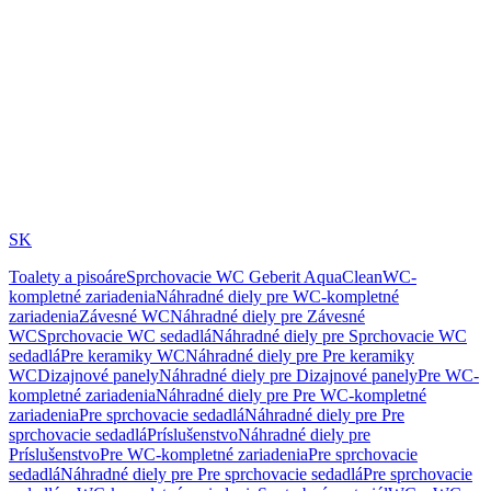
SK
Toalety a pisoáre
Sprchovacie WC Geberit AquaClean
WC-
kompletné zariadenia
Náhradné diely pre WC-kompletné
zariadenia
Závesné WC
Náhradné diely pre Závesné
WC
Sprchovacie WC sedadlá
Náhradné diely pre Sprchovacie WC
sedadlá
Pre keramiky WC
Náhradné diely pre Pre keramiky
WC
Dizajnové panely
Náhradné diely pre Dizajnové panely
Pre WC-
kompletné zariadenia
Náhradné diely pre Pre WC-kompletné
zariadenia
Pre sprchovacie sedadlá
Náhradné diely pre Pre
sprchovacie sedadlá
Príslušenstvo
Náhradné diely pre
Príslušenstvo
Pre WC-kompletné zariadenia
Pre sprchovacie
sedadlá
Náhradné diely pre Pre sprchovacie sedadlá
Pre sprchovacie