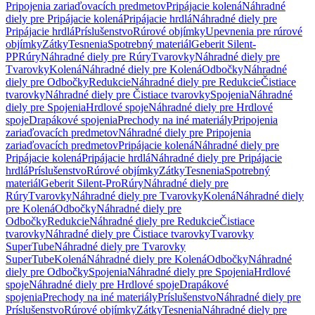
Pripojenia zariaďovacích predmetov
Pripájacie kolená
Náhradné
diely pre Pripájacie kolená
Pripájacie hrdlá
Náhradné diely pre
Pripájacie hrdlá
Príslušenstvo
Rúrové objímky
Upevnenia pre rúrové
objímky
Zátky
Tesnenia
Spotrebný materiál
Geberit Silent-
PP
Rúry
Náhradné diely pre Rúry
Tvarovky
Náhradné diely pre
Tvarovky
Kolená
Náhradné diely pre Kolená
Odbočky
Náhradné
diely pre Odbočky
Redukcie
Náhradné diely pre Redukcie
Čistiace
tvarovky
Náhradné diely pre Čistiace tvarovky
Spojenia
Náhradné
diely pre Spojenia
Hrdlové spoje
Náhradné diely pre Hrdlové
spoje
Drapákové spojenia
Prechody na iné materiály
Pripojenia
zariaďovacích predmetov
Náhradné diely pre Pripojenia
zariaďovacích predmetov
Pripájacie kolená
Náhradné diely pre
Pripájacie kolená
Pripájacie hrdlá
Náhradné diely pre Pripájacie
hrdlá
Príslušenstvo
Rúrové objímky
Zátky
Tesnenia
Spotrebný
materiál
Geberit Silent-Pro
Rúry
Náhradné diely pre
Rúry
Tvarovky
Náhradné diely pre Tvarovky
Kolená
Náhradné diely
pre Kolená
Odbočky
Náhradné diely pre
Odbočky
Redukcie
Náhradné diely pre Redukcie
Čistiace
tvarovky
Náhradné diely pre Čistiace tvarovky
Tvarovky
SuperTube
Náhradné diely pre Tvarovky
SuperTube
Kolená
Náhradné diely pre Kolená
Odbočky
Náhradné
diely pre Odbočky
Spojenia
Náhradné diely pre Spojenia
Hrdlové
spoje
Náhradné diely pre Hrdlové spoje
Drapákové
spojenia
Prechody na iné materiály
Príslušenstvo
Náhradné diely pre
Príslušenstvo
Rúrové objímky
Zátky
Tesnenia
Náhradné diely pre