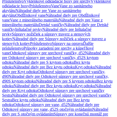
Príslušenstvo
Výklenkové odkladacie boxy pre sprchy
Výklenkové
odkladacie boxy
Príslušenstvo
Vane
Vane zo sanitárneho
akrylátu
Náhradné diely pre Vane zo sanitárneho
akrylátu
Obdĺžnikové vane
Náhradné diely pre Obdĺžnikové
vane
Vane z minerálneho materiálu
Náhradné diely pre Vane z
minerálneho materiálu
Detské vaničky
Náhradné diely pre Detské
vaničky
Inštalačné prvky
Náhradné diely pre Inštalačné
prvky
Súpravy nožičiek a súpravy traverz a stenových
kotiev
Náhradné diely pre Súpravy nožičiek a súpravy traverz a
stenových kotiev
Príslušenstvo
Súpravy na opravu
Ďalšie
príslušenstvo
Prípojky zariadení pre sprchy a kúpeľňové
vane
Odtokové súpravy pre sprchové vaničky, d52
Náhradné diely
pre Odtokové súpravy pre sprchové vaničky, d52
S krytom
odtoku
Náhradné diely pre S krytom odtoku
Bez krytu
odtoku
Náhradné diely pre Bez krytu odtoku
Kryt odtoku
Náhradné
diely pre Kryt odtoku
Odtokové súpravy pre sprchové vaničky,
d90
Náhradné diely pre Odtokové súpravy pre sprchové vaničky,
d90
S krytom odtoku
Náhradné diely pre S krytom odtoku
Bez krytu
odtoku
Náhradné diely pre Bez krytu odtoku
Kryt odtoku
Náhradné
diely pre Kryt odtoku
Odtokové súpravy pre sprchové vaničky
Sestra
Náhradné diely pre Odtokové súpravy pre sprchové vaničky
Sestra
Bez krytu odtoku
Náhradné diely pre Bez krytu
odtoku
Odtokové súpravy pre vane, d52
Náhradné diely pre
Odtokové súpravy pre vane, d52
S otočným ovládaním
Náhradné
diely pre S otočným ovládaním
Súpravy pre konečnú montáž pre