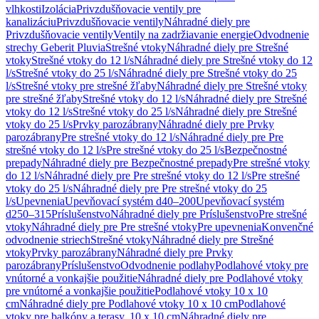
vlhkosti
Izolácia
Privzdušňovacie ventily pre
kanalizáciu
Privzdušňovacie ventily
Náhradné diely pre
Privzdušňovacie ventily
Ventily na zadržiavanie energie
Odvodnenie
strechy Geberit Pluvia
Strešné vtoky
Náhradné diely pre Strešné
vtoky
Strešné vtoky do 12 l/s
Náhradné diely pre Strešné vtoky do 12
l/s
Strešné vtoky do 25 l/s
Náhradné diely pre Strešné vtoky do 25
l/s
Strešné vtoky pre strešné žľaby
Náhradné diely pre Strešné vtoky
pre strešné žľaby
Strešné vtoky do 12 l/s
Náhradné diely pre Strešné
vtoky do 12 l/s
Strešné vtoky do 25 l/s
Náhradné diely pre Strešné
vtoky do 25 l/s
Prvky parozábrany
Náhradné diely pre Prvky
parozábrany
Pre strešné vtoky do 12 l/s
Náhradné diely pre Pre
strešné vtoky do 12 l/s
Pre strešné vtoky do 25 l/s
Bezpečnostné
prepady
Náhradné diely pre Bezpečnostné prepady
Pre strešné vtoky
do 12 l/s
Náhradné diely pre Pre strešné vtoky do 12 l/s
Pre strešné
vtoky do 25 l/s
Náhradné diely pre Pre strešné vtoky do 25
l/s
Upevnenia
Upevňovací systém d40–200
Upevňovací systém
d250–315
Príslušenstvo
Náhradné diely pre Príslušenstvo
Pre strešné
vtoky
Náhradné diely pre Pre strešné vtoky
Pre upevnenia
Konvenčné
odvodnenie striech
Strešné vtoky
Náhradné diely pre Strešné
vtoky
Prvky parozábrany
Náhradné diely pre Prvky
parozábrany
Príslušenstvo
Odvodnenie podlahy
Podlahové vtoky pre
vnútorné a vonkajšie použitie
Náhradné diely pre Podlahové vtoky
pre vnútorné a vonkajšie použitie
Podlahové vtoky 10 x 10
cm
Náhradné diely pre Podlahové vtoky 10 x 10 cm
Podlahové
vtoky pre balkóny a terasy, 10 x 10 cm
Náhradné diely pre