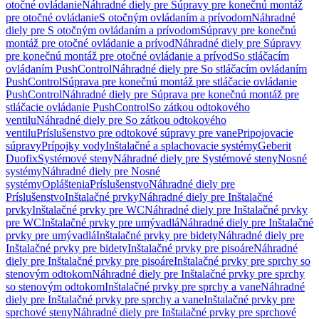
otočné ovládanie
Náhradné diely pre Súpravy pre konečnú montáž
pre otočné ovládanie
S otočným ovládaním a prívodom
Náhradné
diely pre S otočným ovládaním a prívodom
Súpravy pre konečnú
montáž pre otočné ovládanie a prívod
Náhradné diely pre Súpravy
pre konečnú montáž pre otočné ovládanie a prívod
So stláčacím
ovládaním PushControl
Náhradné diely pre So stláčacím ovládaním
PushControl
Súprava pre konečnú montáž pre stláčacie ovládanie
PushControl
Náhradné diely pre Súprava pre konečnú montáž pre
stláčacie ovládanie PushControl
So zátkou odtokového
ventilu
Náhradné diely pre So zátkou odtokového
ventilu
Príslušenstvo pre odtokové súpravy pre vane
Pripojovacie
súpravy
Prípojky vody
Inštalačné a splachovacie systémy
Geberit
Duofix
Systémové steny
Náhradné diely pre Systémové steny
Nosné
systémy
Náhradné diely pre Nosné
systémy
Opláštenia
Príslušenstvo
Náhradné diely pre
Príslušenstvo
Inštalačné prvky
Náhradné diely pre Inštalačné
prvky
Inštalačné prvky pre WC
Náhradné diely pre Inštalačné prvky
pre WC
Inštalačné prvky pre umývadlá
Náhradné diely pre Inštalačné
prvky pre umývadlá
Inštalačné prvky pre bidety
Náhradné diely pre
Inštalačné prvky pre bidety
Inštalačné prvky pre pisoáre
Náhradné
diely pre Inštalačné prvky pre pisoáre
Inštalačné prvky pre sprchy so
stenovým odtokom
Náhradné diely pre Inštalačné prvky pre sprchy
so stenovým odtokom
Inštalačné prvky pre sprchy a vane
Náhradné
diely pre Inštalačné prvky pre sprchy a vane
Inštalačné prvky pre
sprchové steny
Náhradné diely pre Inštalačné prvky pre sprchové